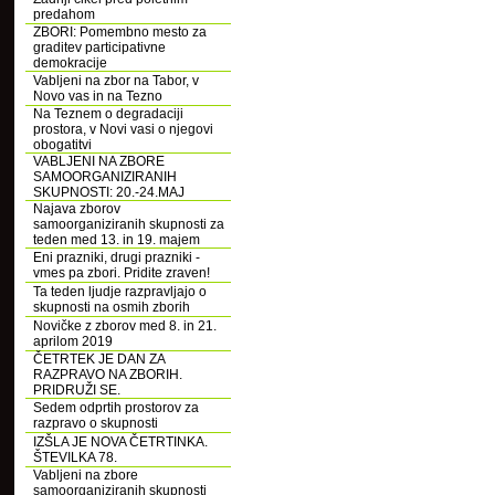
predahom
ZBORI: Pomembno mesto za
graditev participativne
demokracije
Vabljeni na zbor na Tabor, v
Novo vas in na Tezno
Na Teznem o degradaciji
prostora, v Novi vasi o njegovi
obogatitvi
VABLJENI NA ZBORE
SAMOORGANIZIRANIH
SKUPNOSTI: 20.-24.MAJ
Najava zborov
samoorganiziranih skupnosti za
teden med 13. in 19. majem
Eni prazniki, drugi prazniki -
vmes pa zbori. Pridite zraven!
Ta teden ljudje razpravljajo o
skupnosti na osmih zborih
Novičke z zborov med 8. in 21.
aprilom 2019
ČETRTEK JE DAN ZA
RAZPRAVO NA ZBORIH.
PRIDRUŽI SE.
Sedem odprtih prostorov za
razpravo o skupnosti
IZŠLA JE NOVA ČETRTINKA.
ŠTEVILKA 78.
Vabljeni na zbore
samoorganiziranih skupnosti