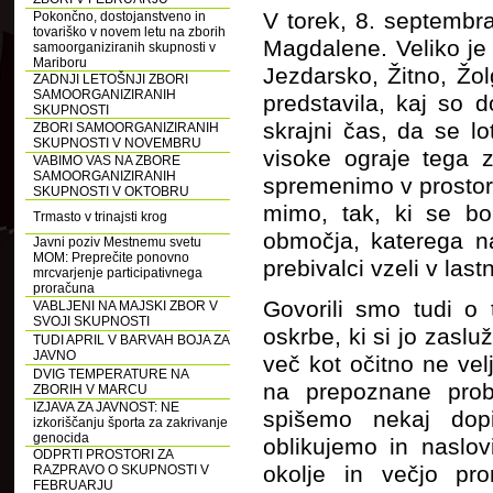
V torek, 8. septembr
Pokončno, dostojanstveno in
tovariško v novem letu na zborih
Magdalene. Veliko j
samoorganiziranih skupnosti v
Mariboru
Jezdarsko, Žitno, Žo
ZADNJI LETOŠNJI ZBORI
SAMOORGANIZIRANIH
predstavila, kaj so 
SKUPNOSTI
skrajni čas, da se lo
ZBORI SAMOORGANIZIRANIH
SKUPNOSTI V NOVEMBRU
visoke ograje tega 
VABIMO VAS NA ZBORE
SAMOORGANIZIRANIH
spremenimo v prostor.
SKUPNOSTI V OKTOBRU
mimo, tak, ki se b
Trmasto v trinajsti krog
območja, katerega n
Javni poziv Mestnemu svetu
MOM: Preprečite ponovno
prebivalci vzeli v last
mrcvarjenje participativnega
proračuna
Govorili smo tudi o
VABLJENI NA MAJSKI ZBOR V
SVOJI SKUPNOSTI
oskrbe, ki si jo zasl
TUDI APRIL V BARVAH BOJA ZA
JAVNO
več kot očitno ne vel
DVIG TEMPERATURE NA
na prepoznane prob
ZBORIH V MARCU
IZJAVA ZA JAVNOST: NE
spišemo nekaj dopi
izkoriščanju športa za zakrivanje
genocida
oblikujemo in naslo
ODPRTI PROSTORI ZA
okolje in večjo pr
RAZPRAVO O SKUPNOSTI V
FEBRUARJU