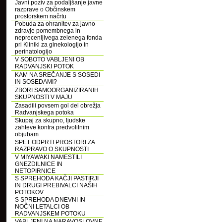
Javni poziv za podaljšanje javne
razprave o Občinskem
prostorskem načrtu
Pobuda za ohranitev za javno
zdravje pomembnega in
neprecenljivega zelenega fonda
pri Kliniki za ginekologijo in
perinatologijo
V SOBOTO VABLJENI OB
RADVANJSKI POTOK
KAM NA SREČANJE S SOSEDI
IN SOSEDAMI?
ZBORI SAMOORGANIZIRANIH
SKUPNOSTI V MAJU
Zasadili povsem gol del obrežja
Radvanjskega potoka
Skupaj za skupno, ljudske
zahteve kontra predvolilnim
objubam
SPET ODPRTI PROSTORI ZA
RAZPRAVO O SKUPNOSTI
V MIYAWAKI NAMESTILI
GNEZDILNICE IN
NETOPIRNICE
S SPREHODA KAČJI PASTIRJI
IN DRUGI PREBIVALCI NAŠIH
POTOKOV
S SPREHODA DNEVNI IN
NOČNI LETALCI OB
RADVANJSKEM POTOKU
VABLJENI NA NARAVOSLOVNE