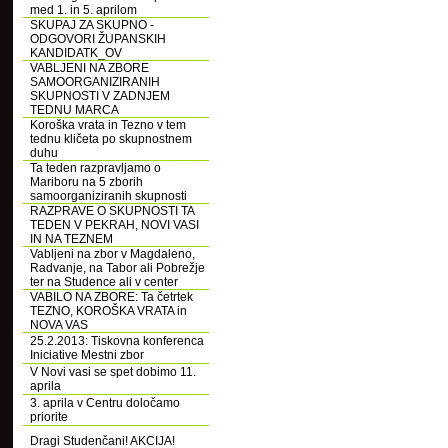
med 1. in 5. aprilom
SKUPAJ ZA SKUPNO -
ODGOVORI ŽUPANSKIH
KANDIDATK_OV
VABLJENI NA ZBORE
SAMOORGANIZIRANIH
SKUPNOSTI V ZADNJEM
TEDNU MARCA
Koroška vrata in Tezno v tem
tednu kličeta po skupnostnem
duhu
Ta teden razpravljamo o
Mariboru na 5 zborih
samoorganiziranih skupnosti
RAZPRAVE O SKUPNOSTI TA
TEDEN V PEKRAH, NOVI VASI
IN NA TEZNEM
Vabljeni na zbor v Magdaleno,
Radvanje, na Tabor ali Pobrežje
ter na Studence ali v center
VABILO NA ZBORE: Ta četrtek
TEZNO, KOROŠKA VRATA in
NOVA VAS
25.2.2013: Tiskovna konferenca
Iniciative Mestni zbor
V Novi vasi se spet dobimo 11.
aprila
3. aprila v Centru določamo
priorite
Dragi Studenčani! AKCIJA!