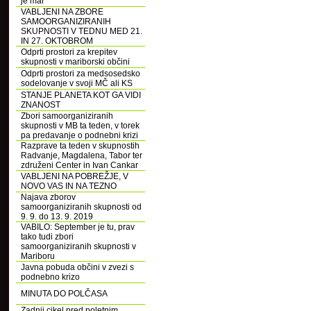
je mar
VABLJENI NA ZBORE
SAMOORGANIZIRANIH
SKUPNOSTI V TEDNU MED 21.
IN 27. OKTOBROM
Odprti prostori za krepitev
skupnosti v mariborski občini
Odprti prostori za medsosedsko
sodelovanje v svoji MČ ali KS
STANJE PLANETA KOT GA VIDI
ZNANOST
Zbori samoorganiziranih
skupnosti v MB ta teden, v torek
pa predavanje o podnebni krizi
Razprave ta teden v skupnostih
Radvanje, Magdalena, Tabor ter
združeni Center in Ivan Cankar
VABLJENI NA POBREŽJE, V
NOVO VAS IN NA TEZNO
Najava zborov
samoorganiziranih skupnosti od
9. 9. do 13. 9. 2019
VABILO: September je tu, prav
tako tudi zbori
samoorganiziranih skupnosti v
Mariboru
Javna pobuda občini v zvezi s
podnebno krizo
MINUTA DO POLČASA
Zadnji cikel pred poletnim