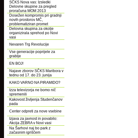
SČKS Nova vas: Izsledki
Delovne skupine za pregled
proračuna MOM 2013
Dosežen kompromis pri gradnji
novih prostorov MČ,
problematiziran promet
Delovna skupina za okolje
organizirala sprehod po Novi
vasi
Nevaren Trg Revolucije
Vse generacije poprijele za
grablje
EN BOJ!
Najave zborov SČKS Maribora v
tednu od 17. do 23. junija
KAKO VARNO NA PIRAMIDO?
Izza televizorja ne bomo nič
spremenili
Kakovost življenja Studenčanov
pada
Center odpreti za nove vsebine
Izjava za javnost in povabilo:
Akcija ZEBRA v Novi vasi
Na Šarhovi naj bo park z
začasnim igriščem