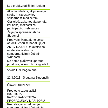
Led prebit z odličnimi idejami
Aktivna mladina, vključevanje
stroke in vzpostavitev
solidarnosti med četrtmi
Obstoječa zakonodaja ponuja
kar nekaj možnosti za
participacijo prebivalcev
Želja po spremembah na
Studencih
Prebivalci Magdalene so se
odločili: Zbori se nadaljujejo!
AKTIVIRAJ SE! Delavnice za
moderatorje zborov
samoorganizirnih četrtnih
skupnosti
Ne bomo plačevali uporabe
prostorov, ki smo jih mi zgradili!
Vstala tudi Magdalena
21.3.2013 - Sloga na Studencih
Človek, zbudi se!
Predlog o vzpostavitvi
INSTITUTA
PARTICIPATORNEGA
PRORAČUNA V MARIBORU
Predstavljamo delovanje
samoorganizirani četrtnih in