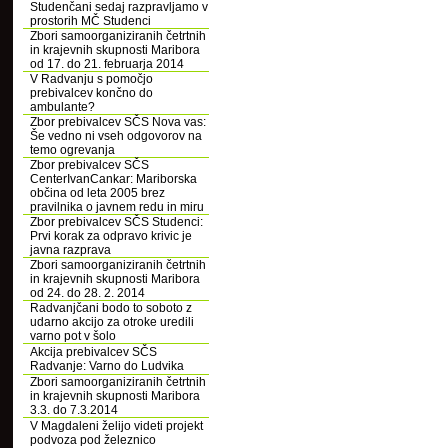
Studenčani sedaj razpravljamo v
prostorih MČ Studenci
Zbori samoorganiziranih četrtnih
in krajevnih skupnosti Maribora
od 17. do 21. februarja 2014
V Radvanju s pomočjo
prebivalcev končno do
ambulante?
Zbor prebivalcev SČS Nova vas:
Še vedno ni vseh odgovorov na
temo ogrevanja
Zbor prebivalcev SČS
CenterIvanCankar: Mariborska
občina od leta 2005 brez
pravilnika o javnem redu in miru
Zbor prebivalcev SČS Studenci:
Prvi korak za odpravo krivic je
javna razprava
Zbori samoorganiziranih četrtnih
in krajevnih skupnosti Maribora
od 24. do 28. 2. 2014
Radvanjčani bodo to soboto z
udarno akcijo za otroke uredili
varno pot v šolo
Akcija prebivalcev SČS
Radvanje: Varno do Ludvika
Zbori samoorganiziranih četrtnih
in krajevnih skupnosti Maribora
3.3. do 7.3.2014
V Magdaleni želijo videti projekt
podvoza pod železnico