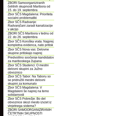
ZBORI Samoorganiziranih
četrtnih skupnosti Maribora od
15. do 19. septembra
Zbor SČS Magdalena: Prioriteta
socialni problematiki
Zbor SČS Radvanje:
Radvanjčani zaradi kanalizacije
v akcijo
ZBORI SČS Maribora v tednu od
22. do 26. septembra
Zbor SČS Koroška vrata: Najprej
kompletna evidenca, nato pritisk
Zbor SČS Nova vas: Delovne
skupine pritiskajo naprej
Predvolilno soočenje kandidatov
za mariboskega župana
Zbor SČS Studenci: O mestni
delovni skupini za Južno
obvoznico
Zbor SČS Tabor: Na Taboru so
se pridružili mestni delovni
skupini za komunalo
Zbor SČS Magdalena: V
Magdaleni še naprej na temo
solidarnosti
Zbor SČS Pobrežje: Bo del
obvoznice skozi mesto izvzet iz
vinjetnega sistema?
ZBORI SAMOORGANIZIRANIH
ČETRTNIH SKUPNOSTI