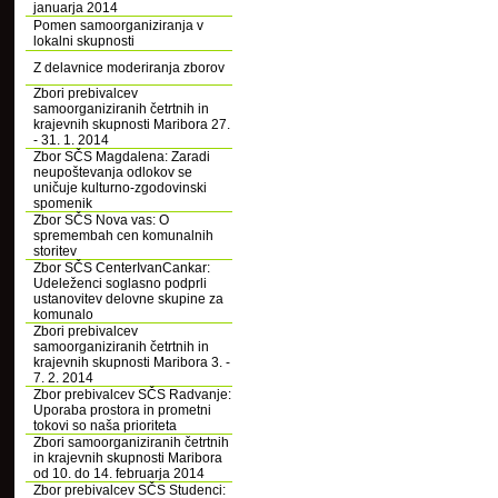
januarja 2014
Pomen samoorganiziranja v
lokalni skupnosti
Z delavnice moderiranja zborov
Zbori prebivalcev
samoorganiziranih četrtnih in
krajevnih skupnosti Maribora 27.
- 31. 1. 2014
Zbor SČS Magdalena: Zaradi
neupoštevanja odlokov se
uničuje kulturno-zgodovinski
spomenik
Zbor SČS Nova vas: O
spremembah cen komunalnih
storitev
Zbor SČS CenterIvanCankar:
Udeleženci soglasno podprli
ustanovitev delovne skupine za
komunalo
Zbori prebivalcev
samoorganiziranih četrtnih in
krajevnih skupnosti Maribora 3. -
7. 2. 2014
Zbor prebivalcev SČS Radvanje:
Uporaba prostora in prometni
tokovi so naša prioriteta
Zbori samoorganiziranih četrtnih
in krajevnih skupnosti Maribora
od 10. do 14. februarja 2014
Zbor prebivalcev SČS Studenci: