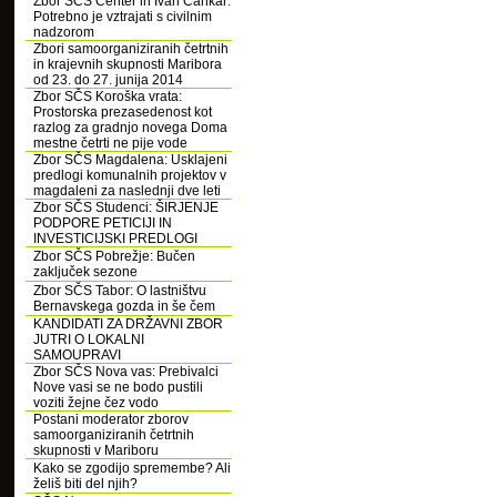
Zbor SČS Center in Ivan Cankar:
Potrebno je vztrajati s civilnim
nadzorom
Zbori samoorganiziranih četrtnih
in krajevnih skupnosti Maribora
od 23. do 27. junija 2014
Zbor SČS Koroška vrata:
Prostorska prezasedenost kot
razlog za gradnjo novega Doma
mestne četrti ne pije vode
Zbor SČS Magdalena: Usklajeni
predlogi komunalnih projektov v
magdaleni za naslednji dve leti
Zbor SČS Studenci: ŠIRJENJE
PODPORE PETICIJI IN
INVESTICIJSKI PREDLOGI
Zbor SČS Pobrežje: Bučen
zaključek sezone
Zbor SČS Tabor: O lastništvu
Bernavskega gozda in še čem
KANDIDATI ZA DRŽAVNI ZBOR
JUTRI O LOKALNI
SAMOUPRAVI
Zbor SČS Nova vas: Prebivalci
Nove vasi se ne bodo pustili
voziti žejne čez vodo
Postani moderator zborov
samoorganiziranih četrtnih
skupnosti v Mariboru
Kako se zgodijo spremembe? Ali
želiš biti del njih?