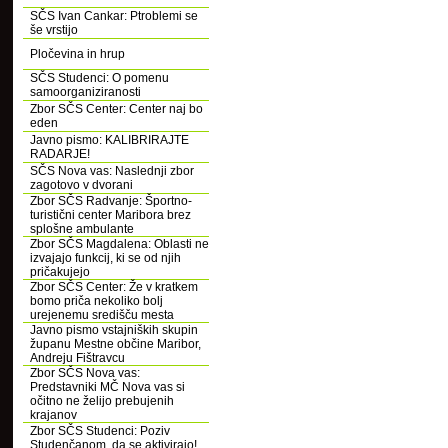
SČS Ivan Cankar: Ptroblemi se
še vrstijo
Pločevina in hrup
SČS Studenci: O pomenu
samoorganiziranosti
Zbor SČS Center: Center naj bo
eden
Javno pismo: KALIBRIRAJTE
RADARJE!
SČS Nova vas: Naslednji zbor
zagotovo v dvorani
Zbor SČS Radvanje: Športno-
turistični center Maribora brez
splošne ambulante
Zbor SČS Magdalena: Oblasti ne
izvajajo funkcij, ki se od njih
pričakujejo
Zbor SČS Center: Že v kratkem
bomo priča nekoliko bolj
urejenemu središču mesta
Javno pismo vstajniških skupin
županu Mestne občine Maribor,
Andreju Fištravcu
Zbor SČS Nova vas:
Predstavniki MČ Nova vas si
očitno ne želijo prebujenih
krajanov
Zbor SČS Studenci: Poziv
Studenčanom, da se aktivirajo!