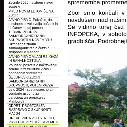
sprememba prometnega
Začnite 2025 na zboru v svoji
soseski
PRED NOVIM LETOM ŠE NA
Zbor smo končali v 
ZBOR
navdušeni nad našimi 
JAVNO PISMO: Pokažite, da
mestnemu svetu volja občank in
Se vidimo torej čez 
občanov nekaj pomeni
TERMINI ZBOROV
INFOPEKA, v soboto, 
SAMOORGANIZIRANIH
gradbišča. Podrobnejš
SKUPNOSTI V NOVEMBRU
Oktober na zborih
samoorganiziranih četrtnih
skupnosti v Mariboru
JAVNO PISMO VLADI RS: GAZA
IN BANALNOST ZLA
Poudarki posveta o načrtovanju
zelene infrastrukture v času
podnebnih sprememb
ŠE JUNIJSKI ZBORI
SAMOORGANIZIRANIH
SKUPNOSTI, POTEM PAVZA
Leto 2024 - spet nesrečno ali
vendarle usodno za
participativni proračun v
Mariboru?
ODPRTI PROSTORI ZA
RAZPRAVO O SKUPNOSTI –
MAJ 24
DREVESNICA POD STREHO,
PRVA DREVESCA ŽE V ZEMLJI