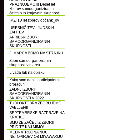
PRAZNUJEMO!!!! Deset let
zborov samoorganiziranih
četrtnih in krajevnih skupnosti
IMZ: 10 let zborov občank_ov
URESNIČITEV LJUDSKIH
ZAHTEV
APRILSKI ZBORI
SAMOORGANIZIRANIH
SKUPNOSTI
3. MARCA BOMO NA ŠTRAJKU
Zbori samoorganiziranih
skupnosti v marcu
Livada lab na obisku
Kako smo dobili participatorni
proračun
ZADNJI ZBORI
SAMOORGANIZIRANIH
SKUPNOSTI V 2022
TUDI OKTOBRA ZBORUJEMO.
VABLJENI!
SEPTEMBRSKE RAZPRAVE NA
KRATKO
SMO ŽE ZAČELI Z ZBORI!
PRIDITE KAJ MIMO!
MEDNATRODNA NOČ
NETOPIRJEV OB MIYAWAKIJU