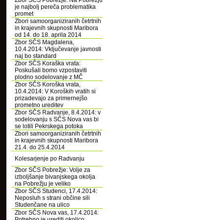
Zbor SČS Pobrežje: Na Pobrežju
je najbolj pereča problematika
promet
Zbori samoorganiziranih četrtnih
in krajevnih skupnosti Maribora
od 14. do 18. aprila 2014
Zbor SČS Magdalena,
10.4.2014: Vključevanje javnosti
naj bo standard
Zbor SČS Koraška vrata:
Poskušali bomo vzpostaviti
plodno sodelovanje z MČ
Zbor SČS Koroška vrata,
10.4.2014: V Koroških vratih si
prizadevajo za primernejšo
prometno ureditev
Zbor SČS Radvanje, 8.4.2014: v
sodelovanju s SČS Nova vas bi
se lotili Pekrskega potoka
Zbori samoorganiziranih četrtnih
in krajevnih skupnosti Maribora
21.4. do 25.4.2014
Kolesarjenje po Radvanju
Zbor SČS Pobrežje: Volje za
izboljšanje bivanjskega okolja
na Pobrežju je veliko
Zbor SČS Studenci, 17.4.2014:
Neposluh s strani občine sili
Studenčane na ulico
Zbor SČS Nova vas, 17.4.2014:
Potrebno je urediti okolico