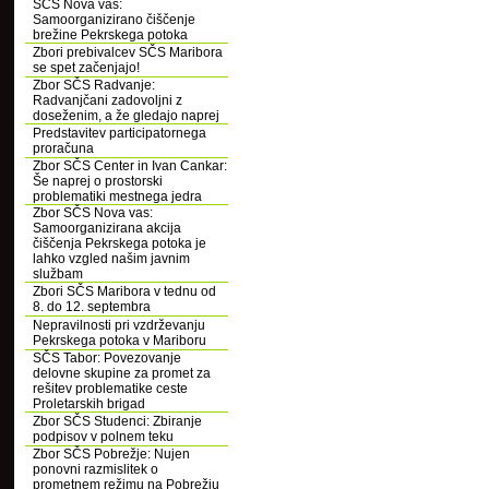
SČS Nova vas:
Samoorganizirano čiščenje
brežine Pekrskega potoka
Zbori prebivalcev SČS Maribora
se spet začenjajo!
Zbor SČS Radvanje:
Radvanjčani zadovoljni z
doseženim, a že gledajo naprej
Predstavitev participatornega
proračuna
Zbor SČS Center in Ivan Cankar:
Še naprej o prostorski
problematiki mestnega jedra
Zbor SČS Nova vas:
Samoorganizirana akcija
čiščenja Pekrskega potoka je
lahko vzgled našim javnim
službam
Zbori SČS Maribora v tednu od
8. do 12. septembra
Nepravilnosti pri vzdrževanju
Pekrskega potoka v Mariboru
SČS Tabor: Povezovanje
delovne skupine za promet za
rešitev problematike ceste
Proletarskih brigad
Zbor SČS Studenci: Zbiranje
podpisov v polnem teku
Zbor SČS Pobrežje: Nujen
ponovni razmislitek o
prometnem režimu na Pobrežju