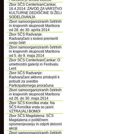
Zbor SČS CenterIvanCankar,
16.4.2014: ZAVOD ZA VARSTVO
KULTURNE DEDIŠČINE SI ŽELI
SODELOVANJA
Zbori samoorganiziranih četrtnih
in krajevnih skupnosti Maribora
od 28. do 30. aprila 2014
Zbor SČS Radvanje:
Radvanjčani s kolesi premerili
svojo četrt
Zbori samoorganiziranih četrtnih
in krajevnih skupnosti Maribora
od 5. do 9. maja 2014
Zbor SČS CenterIvanCankar: O
umetnostni galeriji in Festivalu
Lent
Zbor SČS Radvanje:
Radvanjčani aktivno pristopili k
pobudi za uvedbo
Participatornega proračuna
Zbori samoorganiziranih četrtnih
in krajevnih skupnosti Maribora
od 26. do 30. maja 2014
Zbor SČS Koroška vrata: Na
SČS Koroška vrata so jasni:
VZTRAJALI BOMO!
Zbor SČS Magdalena: SČS
Magdalena o političnem
opismenjevanju in odprti delovni
akciji
Zbori samoorganiziranih četrtnih