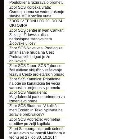
Poglobljena razprava o prometu
Zbor SČS Koroška vrata:
Osrednja tema še vedno rušenje
stavbe MČ Koroška vrata
ZBORI V TEDNU OD 20. DO 24.
OKTOBRA
Zbor SČS center in Ivan Cankar:
Zakaj je Židovska ulica
nedostopna stanovalcem
Židovske ulice?
Zbor SČS Nova vas: Predlog za
zmanjšanje hrupa na Cesti
Proletarskih brigad je že
oblikovan
Zbor SČS Tabor: SČS Tabor se
želi aktivno vključiti v reševanje
težav s Cesto proletarskih brigad
Zbor SKS Kamnica: Prioritetne
naloge so kanalizcija ter večja
varnost in urejenost v prometu
Zbor SČS Magdalena:
Magdalenski park neprimeren za
izmenjavo hrane
Zbor SČS Studenci: V kolikšni
meri Ecolab in Tekol vplivata na
zdravje prebivalcev?
Zbor SČS Pobrežje: Prometna
ureditev po želji kapitala
Zbori Samoorganiziranih četrtnih
in krajevnih skupnosti Maribora v
tednu od 27. do 30. 10.2014