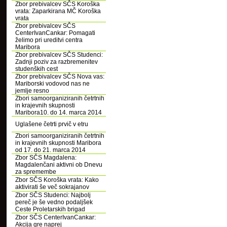
Zbor prebivalcev SČS Koroška
vrata: Zaparkirana MČ Koroška
vrata
Zbor prebivalcev SČS
CenterIvanCankar: Pomagati
želimo pri ureditvi centra
Maribora
Zbor prebivalcev SČS Studenci:
Zadnji poziv za razbremenitev
studenških cest
Zbor prebivalcev SČS Nova vas:
Mariborski vodovod nas ne
jemlje resno
Zbori samoorganiziranih četrtnih
in krajevnih skupnosti
Maribora10. do 14. marca 2014
Uglašene četrti prvič v etru
Zbori samoorganiziranih četrtnih
in krajevnih skupnosti Maribora
od 17. do 21. marca 2014
Zbor SČS Magdalena:
Magdalenčani aktivni ob Dnevu
za spremembe
Zbor SČS Koroška vrata: Kako
aktivirati še več sokrajanov
Zbor SČS Studenci: Najbolj
pereč je še vedno podaljšek
Ceste Proletarskih brigad
Zbor SČS CenterIvanCankar:
Akcija gre naprej