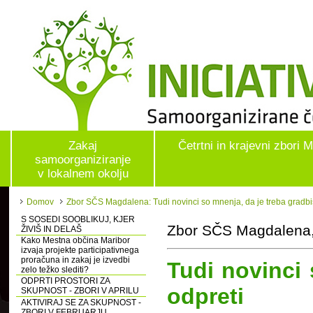
Zakaj
Četrtni in krajevni zbori 
samoorganiziranje
v lokalnem okolju
Domov
Zbor SČS Magdalena: Tudi novinci so mnenja, da je treba gradbi
S SOSEDI SOOBLIKUJ, KJER
Zbor SČS Magdalena,
ŽIVIŠ IN DELAŠ
Kako Mestna občina Maribor
izvaja projekte participativnega
proračuna in zakaj je izvedbi
Tudi novinci 
zelo težko slediti?
ODPRTI PROSTORI ZA
odpreti
SKUPNOST - ZBORI V APRILU
AKTIVIRAJ SE ZA SKUPNOST -
ZBORI V FEBRUARJU