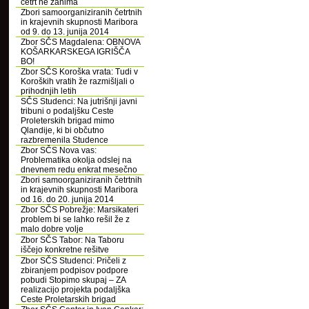
četrt ne zanima
Zbori samoorganiziranih četrtnih
in krajevnih skupnosti Maribora
od 9. do 13. junija 2014
Zbor SČS Magdalena: OBNOVA
KOŠARKARSKEGA IGRIŠČA
BO!
Zbor SČS Koroška vrata: Tudi v
Koroških vratih že razmišljali o
prihodnjih letih
SČS Studenci: Na jutrišnji javni
tribuni o podaljšku Ceste
Proleterskih brigad mimo
Qlandije, ki bi občutno
razbremenila Studence
Zbor SČS Nova vas:
Problematika okolja odslej na
dnevnem redu enkrat mesečno
Zbori samoorganiziranih četrtnih
in krajevnih skupnosti Maribora
od 16. do 20. junija 2014
Zbor SČS Pobrežje: Marsikateri
problem bi se lahko rešil že z
malo dobre volje
Zbor SČS Tabor: Na Taboru
iščejo konkretne rešitve
Zbor SČS Studenci: Pričeli z
zbiranjem podpisov podpore
pobudi Stopimo skupaj – ZA
realizacijo projekta podaljška
Ceste Proletarskih brigad