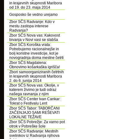
in krajevnih skupnosti Maribora
od 19. do 23. maja 2014
Gosposko še vedno urejamo
Zbor SČS Radvanje: Kdo v
mestu zastopa interese
Radvanja?
Zbor SČS Nova vas: Kakovost
bivanja v Novi vasi se slabša
Zbor SČS Koroška vrata:
Potrebujemo racionalnejše in
bolj koristne investicije, kot je
novogradnja doma mestne četrti
Zbor SČS Magdalena:
Obnovimo košarkaška igrišča!
Zbori samoorganiziranih četrtnih
in krajevnih skupnosti Maribora
2. do 6. junija 2014
Zbor SČS Nova vas: Okolje, v
katerem živimo je tudi odraz
našega ravnanja z njim
Zbor SČS Center Ivan Cankar:
Tokrat o Festivalu Lent
Zbor SČS Tabor: TABORČANI
ZAČENJAJO SAMI REŠEVATI
LOKALNE TEŽAVE
Zbor SČS Pobrežje: Za varno pot
otrok v Pobreške šole
Zbor SČS Radvanje: Mestnih
svetnikov iz Radvanja njihova