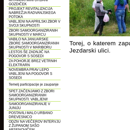
MIYAWAKI MINI URBANI
GOZDIČEK
PROJEKT REVITALIZACIJA
NABREŽJA RADVANJSKEGA
POTOKA
VABLJENI NA APRILSKI ZBOR V
SVOJI SKUPNOSTI
ZBORI SAMOORGANIZIRANIH
SKUPNOSTI V MARCU
VABILO NA JANUARSKE
Torej, o katerem zap
ZBORE SAMOORGANIZIRANIH
SKUPNOSTI V MARIBORU
Jezdarski ulici.
LESTOS ŠE ZADNJIČ NA
POGOVOR S SOSEDI
ZA POHORJE BREZ VETRNIH
ELEKTRARN
NOVEMBRA PRAV LEPO
VABLJENI NA POGOVOR S
SOSEDI
Temelj participacije je zaupanje
SPET ZAČENJAMO Z ZBORI
SAMOORGANIZIRANIH
SKUPNOSTI. VABLJENI!
SAMOORGANIZIRANJE V
JUNIJU
POSTAVILI MALO URBANO
DREVESNICO
ODZIV NA VEČEROV INTERVJU
Z ŽUPANOM SAŠO
ARSENOVIČEM