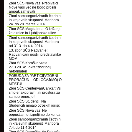
Zbor SČS Nova vas: Prebivalci
Nove vasi več ne bodo prosili
ampak zahtevali
Zbori samoorganiziranih četrtnih
in krajevnih skupnosti Maribora
24. do 28. marca 2014
Zbor SČS Magdalena: O križanju
železnice in Ljubljanske ulice
Zbori samoorganiziranih četrtnih
in krajevnih skupnosti Maribora
od 31.3. do 4.4. 2014
13. zbor SČS Radvanje:
Radvanjčani gostili predstavnike
MOM
Zbor SČS Koroška vrata,
27.3.2014: Tokrat zbor bolj
neformalen
POBUDA ZA PARTICIPATORNI
PRORAČUN – ODLOČAJ(MO) O
MESTU!
Zbor SČS CenterIvanCankar: Vsi
smo enakopravni, ni prostora za
samopromocijo!
Zbor SČS Studenci: Na
Studencih nimajo otroških igrišč
Zbor SČS Nova vas: Ne
popuščajmo, izpeljimo do konca!
Zbori samoorganiziranih četrtnih
in krajevnih skupnosti Maribora
7.4. do 11.4.2014