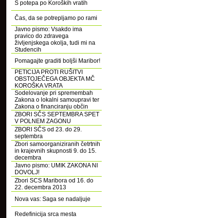
S potepa po Koroških vratih
Čas, da se potrepljamo po rami
Javno pismo: Vsakdo ima
pravico do zdravega
življenjskega okolja, tudi mi na
Studencih
Pomagajte graditi boljši Maribor!
PETICIJA PROTI RUŠITVI
OBSTOJEČEGA OBJEKTA MČ
KOROŠKA VRATA
Sodelovanje pri spremembah
Zakona o lokalni samoupravi ter
Zakona o financiranju občin
ZBORI SČS SEPTEMBRA SPET
V POLNEM ZAGONU
ZBORI SČS od 23. do 29.
septembra
Zbori samoorganiziranih četrtnih
in krajevnih skupnosti 9. do 15.
decembra
Javno pismo: UMIK ZAKONA NI
DOVOLJ!
Zbori SCS Maribora od 16. do
22. decembra 2013
Nova vas: Saga se nadaljuje
Redefinicija srca mesta