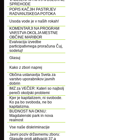
SPREHODE
POPIS KAČJIH PASTIRJEV
RADVANJSKEGA POTOKA
Usoda vode je v naših rokah!
KOMENTARJI NA PROGRAM
VARSTVA OKOLJA MESTNE
OBČINE MARIBOR
Evalvacija izvedbe
participativnega proračuna Čuj,
sodeluj!
Glasuj
Kako z zbori naprej
Občina ustanavlja Sveta za
varstvo uporabnikov javnih
dobrin
IMZ za VEČER: Kateri so najbolj
pereči okoljski problemi
Kjer je kapitalizem, ni svobode.
Ko pa bo svoboda, ne bo
kapitalizma.
BUDNOST NA OKNU:
Magdalenski park in nova
realnost
Vse naše diskriminacije
Javni poziv državnemu zboru:
Glasujte proti aktivaciji 37.a