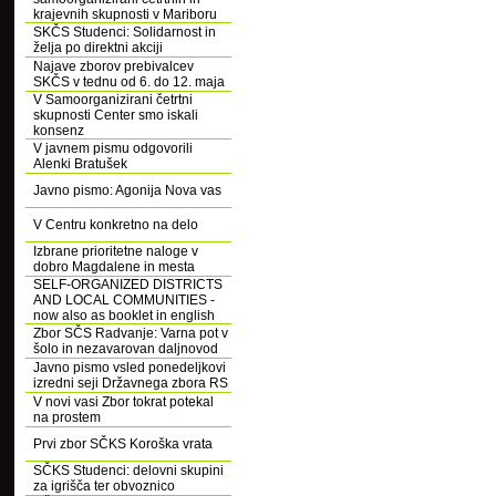
krajevnih skupnosti v Mariboru
SKČS Studenci: Solidarnost in
želja po direktni akciji
Najave zborov prebivalcev
SKČS v tednu od 6. do 12. maja
V Samoorganizirani četrtni
skupnosti Center smo iskali
konsenz
V javnem pismu odgovorili
Alenki Bratušek
Javno pismo: Agonija Nova vas
V Centru konkretno na delo
Izbrane prioritetne naloge v
dobro Magdalene in mesta
SELF-ORGANIZED DISTRICTS
AND LOCAL COMMUNITIES -
now also as booklet in english
Zbor SČS Radvanje: Varna pot v
šolo in nezavarovan daljnovod
Javno pismo vsled ponedeljkovi
izredni seji Državnega zbora RS
V novi vasi Zbor tokrat potekal
na prostem
Prvi zbor SČKS Koroška vrata
SČKS Studenci: delovni skupini
za igrišča ter obvoznico