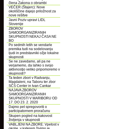
člena Zakona o obrambi
VEČER (Štajerc): Nove
okoliščine dajejo priložnost za
nove rešitve
Javni Poziv upravi LIDL
Slovenije
ZBOROV
SAMOORGANIZIRANIH
SKUPNOSTI NEKAJ ČASA NE
BO
Po sedmih letih se vendarle
premika tudi na sodelovanju
ljudi in predstavniki ožje lokalne
skupnosti
Se ne zavedamo, ali pa ne
verjamemo, da lahko s svojo
aktivnostjo veliko pripomoremo v
skupnosti?
Ta teden zbori v Radvanju,
Magdaleni, na Taboru ter zbor
SČS Center in Ivan Cankar
NAJAVA ZBOROV
SAMOORGANIZIRANIH
SKUPNOSTI V MARIBORU OD
17. DO 23. 2. 2020
Dajmo pet spregovoriti o
participatornem proračunu
Skupen pogled na kakovost
življenja v skupnosti
VABLJENI NA ZBORE: Vpetost v
okolje, v katerem živimo je