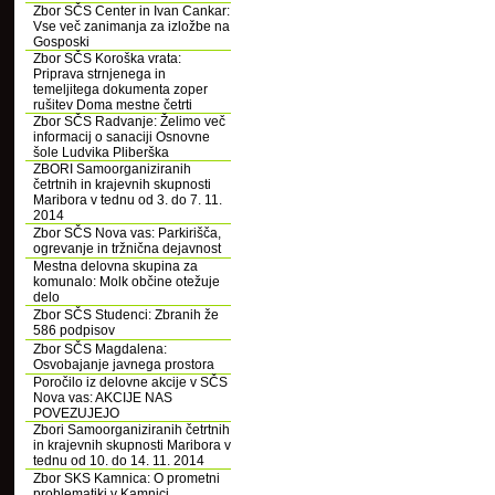
Zbor SČS Center in Ivan Cankar:
Vse več zanimanja za izložbe na
Gosposki
Zbor SČS Koroška vrata:
Priprava strnjenega in
temeljitega dokumenta zoper
rušitev Doma mestne četrti
Zbor SČS Radvanje: Želimo več
informacij o sanaciji Osnovne
šole Ludvika Pliberška
ZBORI Samoorganiziranih
četrtnih in krajevnih skupnosti
Maribora v tednu od 3. do 7. 11.
2014
Zbor SČS Nova vas: Parkirišča,
ogrevanje in tržnična dejavnost
Mestna delovna skupina za
komunalo: Molk občine otežuje
delo
Zbor SČS Studenci: Zbranih že
586 podpisov
Zbor SČS Magdalena:
Osvobajanje javnega prostora
Poročilo iz delovne akcije v SČS
Nova vas: AKCIJE NAS
POVEZUJEJO
Zbori Samoorganiziranih četrtnih
in krajevnih skupnosti Maribora v
tednu od 10. do 14. 11. 2014
Zbor SKS Kamnica: O prometni
problematiki v Kamnici