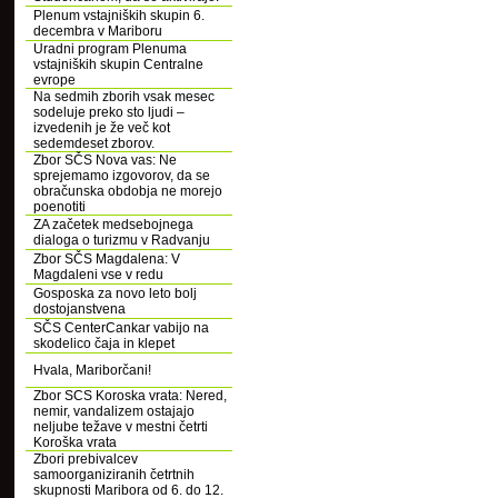
Plenum vstajniških skupin 6.
decembra v Mariboru
Uradni program Plenuma
vstajniških skupin Centralne
evrope
Na sedmih zborih vsak mesec
sodeluje preko sto ljudi –
izvedenih je že več kot
sedemdeset zborov.
Zbor SČS Nova vas: Ne
sprejemamo izgovorov, da se
obračunska obdobja ne morejo
poenotiti
ZA začetek medsebojnega
dialoga o turizmu v Radvanju
Zbor SČS Magdalena: V
Magdaleni vse v redu
Gosposka za novo leto bolj
dostojanstvena
SČS CenterCankar vabijo na
skodelico čaja in klepet
Hvala, Mariborčani!
Zbor SCS Koroska vrata: Nered,
nemir, vandalizem ostajajo
neljube težave v mestni četrti
Koroška vrata
Zbori prebivalcev
samoorganiziranih četrtnih
skupnosti Maribora od 6. do 12.