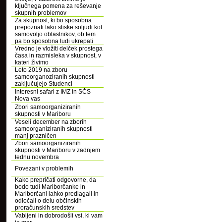
ključnega pomena za reševanje
skupnih problemov
Za skupnost, ki bo sposobna
prepoznati tako stiske soljudi kot
samovoljo oblastnikov, ob tem
pa bo sposobna tudi ukrepati
Vredno je vložiti delček prostega
časa in razmisleka v skupnost, v
kateri živimo
Leto 2019 na zboru
samoorganoziranih skupnosti
zaključujejo Studenci
Interesni safari z IMZ in SČS
Nova vas
Zbori samoorganiziranih
skupnosti v Mariboru
Veseli december na zborih
samoorganiziranih skupnosti
manj prazničen
Zbori samoorganiziranih
skupnosti v Mariboru v zadnjem
tednu novembra
Povezani v problemih
Kako prepričati odgovorne, da
bodo tudi Mariborčanke in
Mariborčani lahko predlagali in
odločali o delu občinskih
proračunskih sredstev
Vabljeni in dobrodošli vsi, ki vam