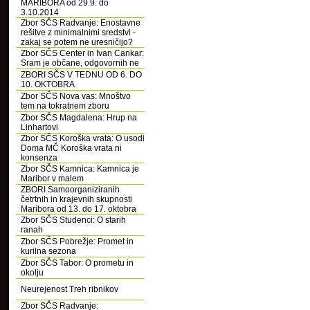
MARIBORA od 29.9. do
3.10.2014
Zbor SČS Radvanje: Enostavne
rešitve z minimalnimi sredstvi -
zakaj se potem ne uresničijo?
Zbor SČS Center in Ivan Cankar:
Sram je občane, odgovornih ne
ZBORI SČS V TEDNU OD 6. DO
10. OKTOBRA
Zbor SČS Nova vas: Mnoštvo
tem na tokratnem zboru
Zbor SČS Magdalena: Hrup na
Linhartovi
Zbor SČS Koroška vrata: O usodi
Doma MČ Koroška vrata ni
konsenza
Zbor SČS Kamnica: Kamnica je
Maribor v malem
ZBORI Samoorganiziranih
četrtnih in krajevnih skupnosti
Maribora od 13. do 17. oktobra
Zbor SČS Studenci: O starih
ranah
Zbor SČS Pobrežje: Promet in
kurilna sezona
Zbor SČS Tabor: O prometu in
okolju
Neurejenost Treh ribnikov
Zbor SČS Radvanje: