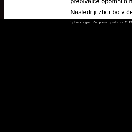
prebivalce opomnijo na
Naslednji zbor bo v č
Splošni pogoji
| Vse pravice pridržane 2013