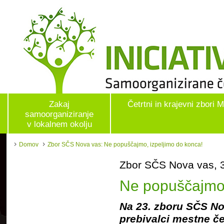
Zakaj
Četrtni in krajevni zbori 
samoorganiziranje
v lokalnem okolju
Domov
Zbor SČS Nova vas: Ne popuščajmo, izpeljimo do konca!
Zbor SČS Nova vas, 
Ne popuščajmo,
Na 23. zboru SČS Nov
prebivalci mestne čet