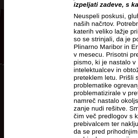
izpeljati zadeve, s k
Neuspeli poskusi, glu
naših načrtov. Potrebn
katerih veliko lažje p
so se strinjali, da je
Plinarno Maribor in E
v mesecu. Prisotni pr
pismo, ki je nastalo 
intelektualcev in obto
preteklem letu. Prišli
problematike ogrevanj
problematizirale v pre
namreč nastalo okoljsk
zanje nudi rešitve. Smi
čim več predlogov s k
prebivalcem ter naklju
da se pred prihodnjim 