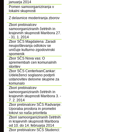
januarja 2014
Pomen samoorganiziranja v
lokalni skupnosti
Z delavnice moderiranja zborov
Zbori prebivalcev
samoorganiziranih četrtnih in
krajevnih skupnosti Maribora 27.
- 31. 1. 2014
Zbor SČS Magdalena: Zaradi
neupoštevanja odlokov se
uničuje kulturno-zgodovinski
spomenik
Zbor SČS Nova vas: O
spremembah cen komunalnih
storitev
Zbor SČS CenterIvanCankar:
Udeleženci soglasno podprli
ustanovitev delovne skupine za
komunalo
Zbori prebivalcev
samoorganiziranih četrtnih in
krajevnih skupnosti Maribora 3. -
7. 2. 2014
Zbor prebivalcev SČS Radvanje:
Uporaba prostora in prometni
tokovi so naša prioriteta
Zbori samoorganiziranih četrtnih
in krajevnih skupnosti Maribora
od 10. do 14. februarja 2014
Zbor prebivalcev SČS Studenci: