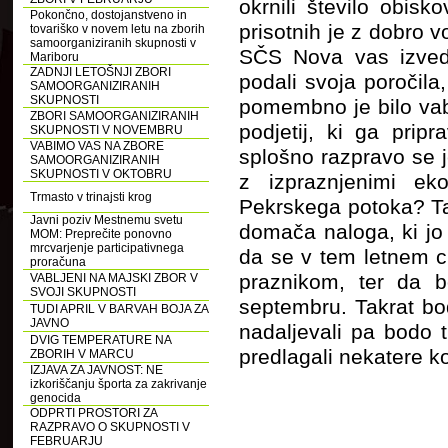
okrnili število obis
Pokončno, dostojanstveno in
prisotnih je z dobro v
tovariško v novem letu na zborih
samoorganiziranih skupnosti v
SČS Nova vas izvede
Mariboru
ZADNJI LETOŠNJI ZBORI
podali svoja poročila
SAMOORGANIZIRANIH
SKUPNOSTI
pomembno je bilo vab
ZBORI SAMOORGANIZIRANIH
podjetij, ki ga prip
SKUPNOSTI V NOVEMBRU
VABIMO VAS NA ZBORE
splošno razpravo se j
SAMOORGANIZIRANIH
SKUPNOSTI V OKTOBRU
z izpraznjenimi ek
Trmasto v trinajsti krog
Pekrskega potoka? Ta
Javni poziv Mestnemu svetu
domača naloga, ki jo 
MOM: Preprečite ponovno
mrcvarjenje participativnega
da se v tem letnem ci
proračuna
praznikom, ter da b
VABLJENI NA MAJSKI ZBOR V
SVOJI SKUPNOSTI
septembru. Takrat bod
TUDI APRIL V BARVAH BOJA ZA
JAVNO
nadaljevali pa bodo 
DVIG TEMPERATURE NA
predlagali nekatere ko
ZBORIH V MARCU
IZJAVA ZA JAVNOST: NE
izkoriščanju športa za zakrivanje
genocida
ODPRTI PROSTORI ZA
RAZPRAVO O SKUPNOSTI V
FEBRUARJU