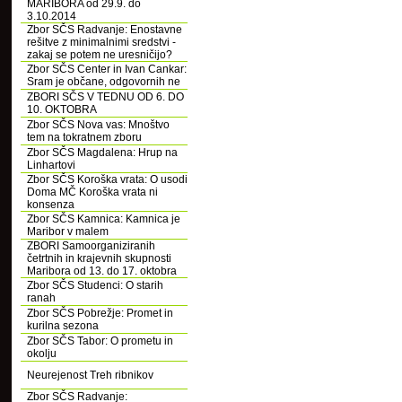
MARIBORA od 29.9. do
3.10.2014
Zbor SČS Radvanje: Enostavne
rešitve z minimalnimi sredstvi -
zakaj se potem ne uresničijo?
Zbor SČS Center in Ivan Cankar:
Sram je občane, odgovornih ne
ZBORI SČS V TEDNU OD 6. DO
10. OKTOBRA
Zbor SČS Nova vas: Mnoštvo
tem na tokratnem zboru
Zbor SČS Magdalena: Hrup na
Linhartovi
Zbor SČS Koroška vrata: O usodi
Doma MČ Koroška vrata ni
konsenza
Zbor SČS Kamnica: Kamnica je
Maribor v malem
ZBORI Samoorganiziranih
četrtnih in krajevnih skupnosti
Maribora od 13. do 17. oktobra
Zbor SČS Studenci: O starih
ranah
Zbor SČS Pobrežje: Promet in
kurilna sezona
Zbor SČS Tabor: O prometu in
okolju
Neurejenost Treh ribnikov
Zbor SČS Radvanje: