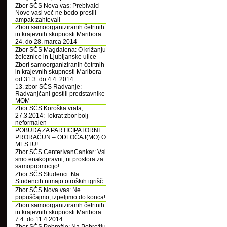
Zbor SČS Nova vas: Prebivalci
Nove vasi več ne bodo prosili
ampak zahtevali
Zbori samoorganiziranih četrtnih
in krajevnih skupnosti Maribora
24. do 28. marca 2014
Zbor SČS Magdalena: O križanju
železnice in Ljubljanske ulice
Zbori samoorganiziranih četrtnih
in krajevnih skupnosti Maribora
od 31.3. do 4.4. 2014
13. zbor SČS Radvanje:
Radvanjčani gostili predstavnike
MOM
Zbor SČS Koroška vrata,
27.3.2014: Tokrat zbor bolj
neformalen
POBUDA ZA PARTICIPATORNI
PRORAČUN – ODLOČAJ(MO) O
MESTU!
Zbor SČS CenterIvanCankar: Vsi
smo enakopravni, ni prostora za
samopromocijo!
Zbor SČS Studenci: Na
Studencih nimajo otroških igrišč
Zbor SČS Nova vas: Ne
popuščajmo, izpeljimo do konca!
Zbori samoorganiziranih četrtnih
in krajevnih skupnosti Maribora
7.4. do 11.4.2014