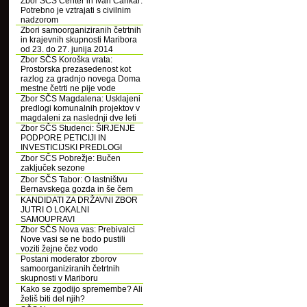
Zbor SČS Center in Ivan Cankar:
Potrebno je vztrajati s civilnim
nadzorom
Zbori samoorganiziranih četrtnih
in krajevnih skupnosti Maribora
od 23. do 27. junija 2014
Zbor SČS Koroška vrata:
Prostorska prezasedenost kot
razlog za gradnjo novega Doma
mestne četrti ne pije vode
Zbor SČS Magdalena: Usklajeni
predlogi komunalnih projektov v
magdaleni za naslednji dve leti
Zbor SČS Studenci: ŠIRJENJE
PODPORE PETICIJI IN
INVESTICIJSKI PREDLOGI
Zbor SČS Pobrežje: Bučen
zaključek sezone
Zbor SČS Tabor: O lastništvu
Bernavskega gozda in še čem
KANDIDATI ZA DRŽAVNI ZBOR
JUTRI O LOKALNI
SAMOUPRAVI
Zbor SČS Nova vas: Prebivalci
Nove vasi se ne bodo pustili
voziti žejne čez vodo
Postani moderator zborov
samoorganiziranih četrtnih
skupnosti v Mariboru
Kako se zgodijo spremembe? Ali
želiš biti del njih?