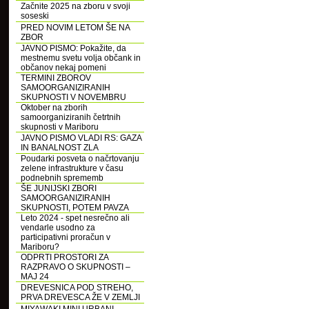
Začnite 2025 na zboru v svoji
soseski
PRED NOVIM LETOM ŠE NA
ZBOR
JAVNO PISMO: Pokažite, da
mestnemu svetu volja občank in
občanov nekaj pomeni
TERMINI ZBOROV
SAMOORGANIZIRANIH
SKUPNOSTI V NOVEMBRU
Oktober na zborih
samoorganiziranih četrtnih
skupnosti v Mariboru
JAVNO PISMO VLADI RS: GAZA
IN BANALNOST ZLA
Poudarki posveta o načrtovanju
zelene infrastrukture v času
podnebnih sprememb
ŠE JUNIJSKI ZBORI
SAMOORGANIZIRANIH
SKUPNOSTI, POTEM PAVZA
Leto 2024 - spet nesrečno ali
vendarle usodno za
participativni proračun v
Mariboru?
ODPRTI PROSTORI ZA
RAZPRAVO O SKUPNOSTI –
MAJ 24
DREVESNICA POD STREHO,
PRVA DREVESCA ŽE V ZEMLJI