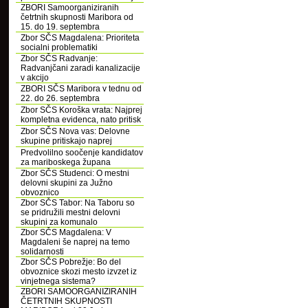
ZBORI Samoorganiziranih
četrtnih skupnosti Maribora od
15. do 19. septembra
Zbor SČS Magdalena: Prioriteta
socialni problematiki
Zbor SČS Radvanje:
Radvanjčani zaradi kanalizacije
v akcijo
ZBORI SČS Maribora v tednu od
22. do 26. septembra
Zbor SČS Koroška vrata: Najprej
kompletna evidenca, nato pritisk
Zbor SČS Nova vas: Delovne
skupine pritiskajo naprej
Predvolilno soočenje kandidatov
za mariboskega župana
Zbor SČS Studenci: O mestni
delovni skupini za Južno
obvoznico
Zbor SČS Tabor: Na Taboru so
se pridružili mestni delovni
skupini za komunalo
Zbor SČS Magdalena: V
Magdaleni še naprej na temo
solidarnosti
Zbor SČS Pobrežje: Bo del
obvoznice skozi mesto izvzet iz
vinjetnega sistema?
ZBORI SAMOORGANIZIRANIH
ČETRTNIH SKUPNOSTI