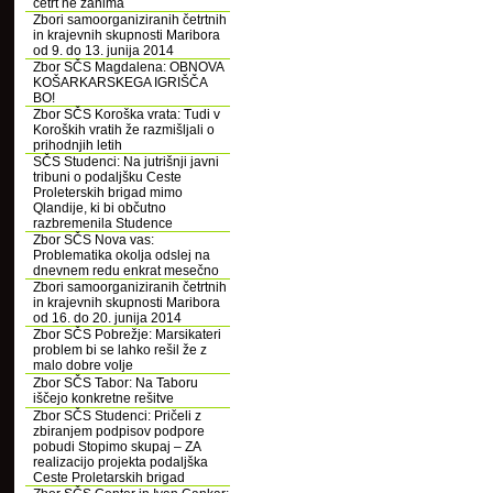
četrt ne zanima
Zbori samoorganiziranih četrtnih
in krajevnih skupnosti Maribora
od 9. do 13. junija 2014
Zbor SČS Magdalena: OBNOVA
KOŠARKARSKEGA IGRIŠČA
BO!
Zbor SČS Koroška vrata: Tudi v
Koroških vratih že razmišljali o
prihodnjih letih
SČS Studenci: Na jutrišnji javni
tribuni o podaljšku Ceste
Proleterskih brigad mimo
Qlandije, ki bi občutno
razbremenila Studence
Zbor SČS Nova vas:
Problematika okolja odslej na
dnevnem redu enkrat mesečno
Zbori samoorganiziranih četrtnih
in krajevnih skupnosti Maribora
od 16. do 20. junija 2014
Zbor SČS Pobrežje: Marsikateri
problem bi se lahko rešil že z
malo dobre volje
Zbor SČS Tabor: Na Taboru
iščejo konkretne rešitve
Zbor SČS Studenci: Pričeli z
zbiranjem podpisov podpore
pobudi Stopimo skupaj – ZA
realizacijo projekta podaljška
Ceste Proletarskih brigad