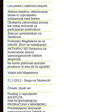
Led prebit z odličnimi idejami
Aktivna mladina, vključevanje
stroke in vzpostavitev
solidarnosti med četrtmi
Obstoječa zakonodaja ponuja
kar nekaj možnosti za
participacijo prebivalcev
Želja po spremembah na
Studencih
Prebivalci Magdalene so se
odločili: Zbori se nadaljujejo!
AKTIVIRAJ SE! Delavnice za
moderatorje zborov
samoorganizirnih četrtnih
skupnosti
Ne bomo plačevali uporabe
prostorov, ki smo jih mi zgradili!
Vstala tudi Magdalena
21.3.2013 - Sloga na Studencih
Človek, zbudi se!
Predlog o vzpostavitvi
INSTITUTA
PARTICIPATORNEGA
PRORAČUNA V MARIBORU
Predstavljamo delovanje
samoorganizirani četrtnih in