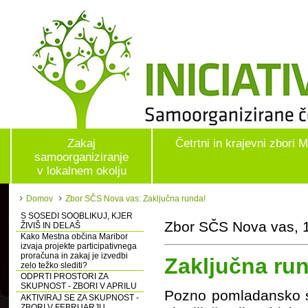
Zakaj
Četrtni in krajevni zbori 
samoorganiziranje
v lokalnem okolju
Domov
Zbor SČS Nova vas: Zaključna runda!
S SOSEDI SOOBLIKUJ, KJER
Zbor SČS Nova vas, 1
ŽIVIŠ IN DELAŠ
Kako Mestna občina Maribor
izvaja projekte participativnega
proračuna in zakaj je izvedbi
Zaključna ru
zelo težko slediti?
ODPRTI PROSTORI ZA
SKUPNOST - ZBORI V APRILU
Pozno pomladansko son
AKTIVIRAJ SE ZA SKUPNOST -
ZBORI V FEBRUARJU