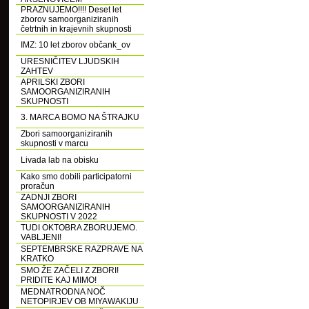
PRAZNUJEMO!!!! Deset let
zborov samoorganiziranih
četrtnih in krajevnih skupnosti
IMZ: 10 let zborov občank_ov
URESNIČITEV LJUDSKIH
ZAHTEV
APRILSKI ZBORI
SAMOORGANIZIRANIH
SKUPNOSTI
3. MARCA BOMO NA ŠTRAJKU
Zbori samoorganiziranih
skupnosti v marcu
Livada lab na obisku
Kako smo dobili participatorni
proračun
ZADNJI ZBORI
SAMOORGANIZIRANIH
SKUPNOSTI V 2022
TUDI OKTOBRA ZBORUJEMO.
VABLJENI!
SEPTEMBRSKE RAZPRAVE NA
KRATKO
SMO ŽE ZAČELI Z ZBORI!
PRIDITE KAJ MIMO!
MEDNATRODNA NOČ
NETOPIRJEV OB MIYAWAKIJU