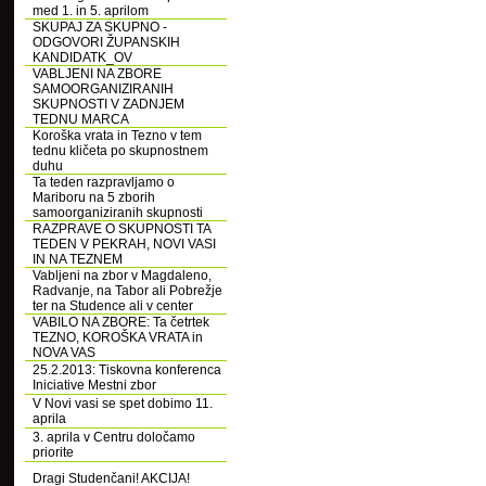
med 1. in 5. aprilom
SKUPAJ ZA SKUPNO -
ODGOVORI ŽUPANSKIH
KANDIDATK_OV
VABLJENI NA ZBORE
SAMOORGANIZIRANIH
SKUPNOSTI V ZADNJEM
TEDNU MARCA
Koroška vrata in Tezno v tem
tednu kličeta po skupnostnem
duhu
Ta teden razpravljamo o
Mariboru na 5 zborih
samoorganiziranih skupnosti
RAZPRAVE O SKUPNOSTI TA
TEDEN V PEKRAH, NOVI VASI
IN NA TEZNEM
Vabljeni na zbor v Magdaleno,
Radvanje, na Tabor ali Pobrežje
ter na Studence ali v center
VABILO NA ZBORE: Ta četrtek
TEZNO, KOROŠKA VRATA in
NOVA VAS
25.2.2013: Tiskovna konferenca
Iniciative Mestni zbor
V Novi vasi se spet dobimo 11.
aprila
3. aprila v Centru določamo
priorite
Dragi Studenčani! AKCIJA!