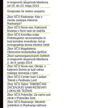
in krajevnih skupnosti Maribora
od 19. do 23. maja 2014
Gosposko še vedno urejamo
Zbor SČS Radvanje: Kdo v
mestu zastopa interese
Radvanja?
Zbor SČS Nova vas: Kakovost
bivanja v Novi vasi se slabša
Zbor SČS Koroška vrata:
Potrebujemo racionalnejše in
bolj koristne investicije, kot je
novogradnja doma mestne četrti
Zbor SČS Magdalena:
Obnovimo košarkaška igrišča!
Zbori samoorganiziranih četrtnih
in krajevnih skupnosti Maribora
2. do 6. junija 2014
Zbor SČS Nova vas: Okolje, v
katerem živimo je tudi odraz
našega ravnanja z njim
Zbor SČS Center Ivan Cankar:
Tokrat o Festivalu Lent
Zbor SČS Tabor: TABORČANI
ZAČENJAJO SAMI REŠEVATI
LOKALNE TEŽAVE
Zbor SČS Pobrežje: Za varno pot
otrok v Pobreške šole
Zbor SČS Radvanje: Mestnih
svetnikov iz Radvanja njihova