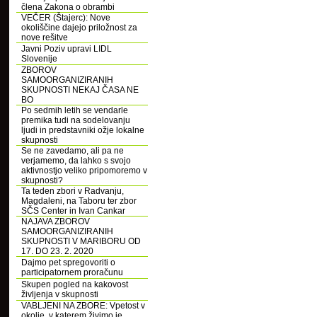
člena Zakona o obrambi
VEČER (Štajerc): Nove
okoliščine dajejo priložnost za
nove rešitve
Javni Poziv upravi LIDL
Slovenije
ZBOROV
SAMOORGANIZIRANIH
SKUPNOSTI NEKAJ ČASA NE
BO
Po sedmih letih se vendarle
premika tudi na sodelovanju
ljudi in predstavniki ožje lokalne
skupnosti
Se ne zavedamo, ali pa ne
verjamemo, da lahko s svojo
aktivnostjo veliko pripomoremo v
skupnosti?
Ta teden zbori v Radvanju,
Magdaleni, na Taboru ter zbor
SČS Center in Ivan Cankar
NAJAVA ZBOROV
SAMOORGANIZIRANIH
SKUPNOSTI V MARIBORU OD
17. DO 23. 2. 2020
Dajmo pet spregovoriti o
participatornem proračunu
Skupen pogled na kakovost
življenja v skupnosti
VABLJENI NA ZBORE: Vpetost v
okolje, v katerem živimo je