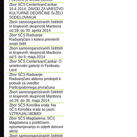
Zbor SČS CenterIvanCankar,
16.4.2014: ZAVOD ZA VARSTVO
KULTURNE DEDIŠČINE SI ŽELI
SODELOVANJA
Zbori samoorganiziranih četrtnih
in krajevnih skupnosti Maribora
od 28. do 30. aprila 2014
Zbor SČS Radvanje:
Radvanjčani s kolesi premerili
svojo četrt
Zbori samoorganiziranih četrtnih
in krajevnih skupnosti Maribora
od 5. do 9. maja 2014
Zbor SČS CenterIvanCankar: O
umetnostni galeriji in Festivalu
Lent
Zbor SČS Radvanje:
Radvanjčani aktivno pristopili k
pobudi za uvedbo
Participatornega proračuna
Zbori samoorganiziranih četrtnih
in krajevnih skupnosti Maribora
od 26. do 30. maja 2014
Zbor SČS Koroška vrata: Na
SČS Koroška vrata so jasni:
VZTRAJALI BOMO!
Zbor SČS Magdalena: SČS
Magdalena o političnem
opismenjevanju in odprti delovni
akciji
Zbori samoorganiziranih četrtnih