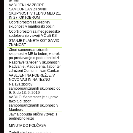
je mar
VABLJENI NA ZBORE
SAMOORGANIZIRANIH
SKUPNOSTI V TEDNU MED 21.
IN 27. OKTOBROM
Odprti prostori za krepitev
skupnosti v mariborski občini
Odprti prostori za medsosedsko
sodelovanje v svoji MČ ali KS
STANJE PLANETA KOT GA VIDI
ZNANOST
Zbori samoorganiziranih
skupnosti v MB ta teden, v torek
pa predavanje o podnebni krizi
Razprave ta teden v skupnostih
Radvanje, Magdalena, Tabor ter
združeni Center in Ivan Cankar
VABLJENI NA POBREŽJE, V
NOVO VAS IN NA TEZNO
Najava zborov
samoorganiziranih skupnosti od
9. 9. do 13. 9. 2019
VABILO: September je tu, prav
tako tudi zbori
samoorganiziranih skupnosti v
Mariboru
Javna pobuda občini v zvezi s
podnebno krizo
MINUTA DO POLČASA
Zadnji cikel pred poletnim