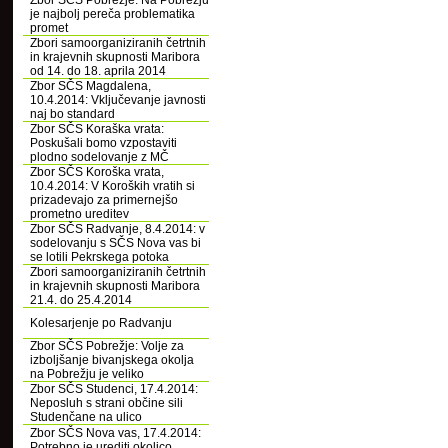
Zbor SČS Pobrežje: Na Pobrežju
je najbolj pereča problematika
promet
Zbori samoorganiziranih četrtnih
in krajevnih skupnosti Maribora
od 14. do 18. aprila 2014
Zbor SČS Magdalena,
10.4.2014: Vključevanje javnosti
naj bo standard
Zbor SČS Koraška vrata:
Poskušali bomo vzpostaviti
plodno sodelovanje z MČ
Zbor SČS Koroška vrata,
10.4.2014: V Koroških vratih si
prizadevajo za primernejšo
prometno ureditev
Zbor SČS Radvanje, 8.4.2014: v
sodelovanju s SČS Nova vas bi
se lotili Pekrskega potoka
Zbori samoorganiziranih četrtnih
in krajevnih skupnosti Maribora
21.4. do 25.4.2014
Kolesarjenje po Radvanju
Zbor SČS Pobrežje: Volje za
izboljšanje bivanjskega okolja
na Pobrežju je veliko
Zbor SČS Studenci, 17.4.2014:
Neposluh s strani občine sili
Studenčane na ulico
Zbor SČS Nova vas, 17.4.2014:
Potrebno je urediti okolico