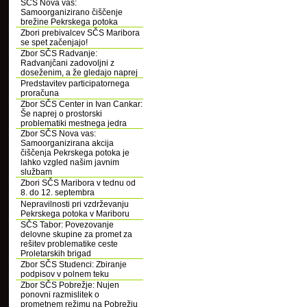
SČS Nova vas:
Samoorganizirano čiščenje
brežine Pekrskega potoka
Zbori prebivalcev SČS Maribora
se spet začenjajo!
Zbor SČS Radvanje:
Radvanjčani zadovoljni z
doseženim, a že gledajo naprej
Predstavitev participatornega
proračuna
Zbor SČS Center in Ivan Cankar:
Še naprej o prostorski
problematiki mestnega jedra
Zbor SČS Nova vas:
Samoorganizirana akcija
čiščenja Pekrskega potoka je
lahko vzgled našim javnim
službam
Zbori SČS Maribora v tednu od
8. do 12. septembra
Nepravilnosti pri vzdrževanju
Pekrskega potoka v Mariboru
SČS Tabor: Povezovanje
delovne skupine za promet za
rešitev problematike ceste
Proletarskih brigad
Zbor SČS Studenci: Zbiranje
podpisov v polnem teku
Zbor SČS Pobrežje: Nujen
ponovni razmislitek o
prometnem režimu na Pobrežju