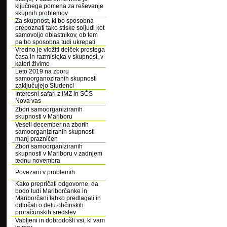
ključnega pomena za reševanje
skupnih problemov
Za skupnost, ki bo sposobna
prepoznati tako stiske soljudi kot
samovoljo oblastnikov, ob tem
pa bo sposobna tudi ukrepati
Vredno je vložiti delček prostega
časa in razmisleka v skupnost, v
kateri živimo
Leto 2019 na zboru
samoorganoziranih skupnosti
zaključujejo Studenci
Interesni safari z IMZ in SČS
Nova vas
Zbori samoorganiziranih
skupnosti v Mariboru
Veseli december na zborih
samoorganiziranih skupnosti
manj prazničen
Zbori samoorganiziranih
skupnosti v Mariboru v zadnjem
tednu novembra
Povezani v problemih
Kako prepričati odgovorne, da
bodo tudi Mariborčanke in
Mariborčani lahko predlagali in
odločali o delu občinskih
proračunskih sredstev
Vabljeni in dobrodošli vsi, ki vam