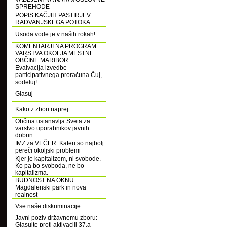
SPREHODE
POPIS KAČJIH PASTIRJEV
RADVANJSKEGA POTOKA
Usoda vode je v naših rokah!
KOMENTARJI NA PROGRAM
VARSTVA OKOLJA MESTNE
OBČINE MARIBOR
Evalvacija izvedbe
participativnega proračuna Čuj,
sodeluj!
Glasuj
Kako z zbori naprej
Občina ustanavlja Sveta za
varstvo uporabnikov javnih
dobrin
IMZ za VEČER: Kateri so najbolj
pereči okoljski problemi
Kjer je kapitalizem, ni svobode.
Ko pa bo svoboda, ne bo
kapitalizma.
BUDNOST NA OKNU:
Magdalenski park in nova
realnost
Vse naše diskriminacije
Javni poziv državnemu zboru:
Glasujte proti aktivaciji 37.a