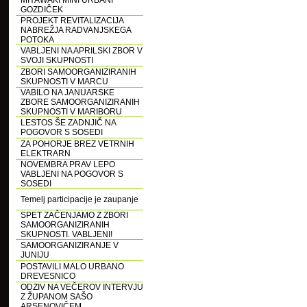
MIYAWAKI MINI URBANI
GOZDIČEK
PROJEKT REVITALIZACIJA
NABREŽJA RADVANJSKEGA
POTOKA
VABLJENI NA APRILSKI ZBOR V
SVOJI SKUPNOSTI
ZBORI SAMOORGANIZIRANIH
SKUPNOSTI V MARCU
VABILO NA JANUARSKE
ZBORE SAMOORGANIZIRANIH
SKUPNOSTI V MARIBORU
LESTOS ŠE ZADNJIČ NA
POGOVOR S SOSEDI
ZA POHORJE BREZ VETRNIH
ELEKTRARN
NOVEMBRA PRAV LEPO
VABLJENI NA POGOVOR S
SOSEDI
Temelj participacije je zaupanje
SPET ZAČENJAMO Z ZBORI
SAMOORGANIZIRANIH
SKUPNOSTI. VABLJENI!
SAMOORGANIZIRANJE V
JUNIJU
POSTAVILI MALO URBANO
DREVESNICO
ODZIV NA VEČEROV INTERVJU
Z ŽUPANOM SAŠO
ARSENOVIČEM