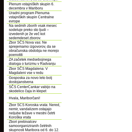
Plenum vstajniških skupin 6.
decembra v Mariboru
Uradni program Plenuma
vstajniških skupin Centralne
evrope
Na sedmih zborih vsak mesec
sodeluje preko sto ljudi –
izvedenih je že več kot
sedemdeset zborov.
Zbor SČS Nova vas: Ne
sprejemamo izgovorov, da se
obračunska obdobja ne morejo
poenotiti
ZA začetek medsebojnega
dialoga o turizmu v Radvanju
Zbor SČS Magdalena: V
Magdaleni vse v redu
Gosposka za novo leto bolj
dostojanstvena
SČS CenterCankar vabijo na
skodelico čaja in klepet
Hvala, Mariborčani!
Zbor SCS Koroska vrata: Nered,
nemir, vandalizem ostajajo
neljube težave v mestni četrti
Koroška vrata
Zbori prebivalcev
samoorganiziranih četrtnih
skupnosti Maribora od 6. do 12.