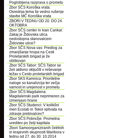
Poglobljena razprava o prometu
Zbor SČS Koroška vrata:
Osrednja tema še vedno rušenje
stavbe MČ Koroška vrata
ZBORI V TEDNU OD 20. DO 24.
OKTOBRA
Zbor SČS center in Ivan Cankar:
Zakaj je Židovska ulica
nedostopna stanovalcem
Židovske ulice?
Zbor SČS Nova vas: Predlog za
zmanjšanje hrupa na Cesti
Proletarskih brigad je že
oblikovan
Zbor SČS Tabor: SČS Tabor se
želi aktivno vključiti v reševanje
težav s Cesto proletarskih brigad
Zbor SKS Kamnica: Prioritetne
naloge so kanalizcija ter večja
varnost in urejenost v prometu
Zbor SČS Magdalena:
Magdalenski park neprimeren za
izmenjavo hrane
Zbor SČS Studenci: V kolikšni
meri Ecolab in Tekol vplivata na
zdravje prebivalcev?
Zbor SČS Pobrežje: Prometna
ureditev po želji kapitala
Zbori Samoorganiziranih četrtnih
in krajevnih skupnosti Maribora v
tednu od 27. do 30. 10.2014