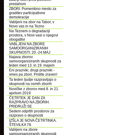
predahom
ZBORI: Pomembno mesto za
graditev participativne
demokracije
Vabljeni na zbor na Tabor, v
Novo vas in na Tezno
Na Teznem o degradaciji
prostora, v Novi vasi o njegovi
obogatitvi
VABLJENI NA ZBORE
SAMOORGANIZIRANIH
SKUPNOSTI: 20.-24.MAJ
Najava zborov
samoorganiziranih skupnosti za
teden med 13. in 19. majem
Eni prazniki, drugi prazniki -
vmes pa zbori. Pridite zraven!
Ta teden ljudje razpravljajo o
skupnosti na osmih zborih
Novičke z zborov med 8. in 21.
aprilom 2019
ČETRTEK JE DAN ZA
RAZPRAVO NA ZBORIH.
PRIDRUŽI SE.
Sedem odprtih prostorov za
razpravo o skupnosti
IZŠLA JE NOVA ČETRTINKA.
ŠTEVILKA 78.
Vabljeni na zbore
samoorganiziranih skupnosti