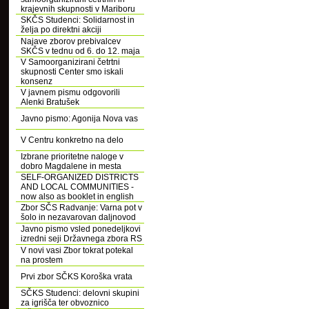
krajevnih skupnosti v Mariboru
SKČS Studenci: Solidarnost in
želja po direktni akciji
Najave zborov prebivalcev
SKČS v tednu od 6. do 12. maja
V Samoorganizirani četrtni
skupnosti Center smo iskali
konsenz
V javnem pismu odgovorili
Alenki Bratušek
Javno pismo: Agonija Nova vas
V Centru konkretno na delo
Izbrane prioritetne naloge v
dobro Magdalene in mesta
SELF-ORGANIZED DISTRICTS
AND LOCAL COMMUNITIES -
now also as booklet in english
Zbor SČS Radvanje: Varna pot v
šolo in nezavarovan daljnovod
Javno pismo vsled ponedeljkovi
izredni seji Državnega zbora RS
V novi vasi Zbor tokrat potekal
na prostem
Prvi zbor SČKS Koroška vrata
SČKS Studenci: delovni skupini
za igrišča ter obvoznico