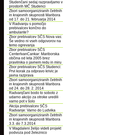
Studenčani sedaj razpravljamo v
prostorih MČ Studenci
Zbori samoorganiziranih četrtnih
in krajevnih skupnosti Maribora
od 17. do 21. februarja 2014
V Radvanju s pomočjo
prebivalcev končno do
ambulante?
Zbor prebivalcev SČS Nova vas:
Še vedno ni vseh odgovorov na
temo ogrevanja
Zbor prebivalcev SČS
CenterIvanCankar: Mariborska
občina od leta 2005 brez
pravilnika o javnem redu in miru
Zbor prebivalcev SČS Studenci:
Prvi korak za odpravo krivic je
javna razprava
Zbori samoorganiziranih četrtnih
in krajevnih skupnosti Maribora
od 24. do 28. 2. 2014
Radvanjčani bodo to soboto z
udarno akcijo za otroke uredili
varno pot v šolo
Akcija prebivalcev SČS
Radvanje: Varno do Ludvika
Zbori samoorganiziranih četrtnih
in krajevnih skupnosti Maribora
3.3. do 7.3.2014
V Magdaleni želijo videti projekt
podvoza pod železnico