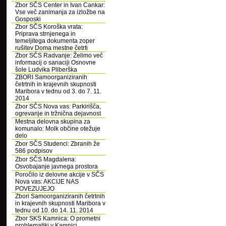
Zbor SČS Center in Ivan Cankar:
Vse več zanimanja za izložbe na
Gosposki
Zbor SČS Koroška vrata:
Priprava strnjenega in
temeljitega dokumenta zoper
rušitev Doma mestne četrti
Zbor SČS Radvanje: Želimo več
informacij o sanaciji Osnovne
šole Ludvika Pliberška
ZBORI Samoorganiziranih
četrtnih in krajevnih skupnosti
Maribora v tednu od 3. do 7. 11.
2014
Zbor SČS Nova vas: Parkirišča,
ogrevanje in tržnična dejavnost
Mestna delovna skupina za
komunalo: Molk občine otežuje
delo
Zbor SČS Studenci: Zbranih že
586 podpisov
Zbor SČS Magdalena:
Osvobajanje javnega prostora
Poročilo iz delovne akcije v SČS
Nova vas: AKCIJE NAS
POVEZUJEJO
Zbori Samoorganiziranih četrtnih
in krajevnih skupnosti Maribora v
tednu od 10. do 14. 11. 2014
Zbor SKS Kamnica: O prometni
problematiki v Kamnici