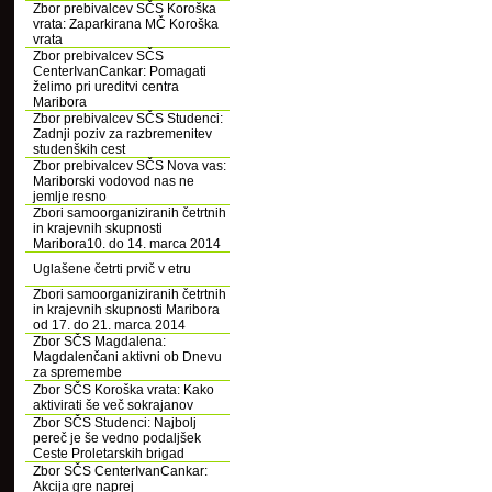
Zbor prebivalcev SČS Koroška
vrata: Zaparkirana MČ Koroška
vrata
Zbor prebivalcev SČS
CenterIvanCankar: Pomagati
želimo pri ureditvi centra
Maribora
Zbor prebivalcev SČS Studenci:
Zadnji poziv za razbremenitev
studenških cest
Zbor prebivalcev SČS Nova vas:
Mariborski vodovod nas ne
jemlje resno
Zbori samoorganiziranih četrtnih
in krajevnih skupnosti
Maribora10. do 14. marca 2014
Uglašene četrti prvič v etru
Zbori samoorganiziranih četrtnih
in krajevnih skupnosti Maribora
od 17. do 21. marca 2014
Zbor SČS Magdalena:
Magdalenčani aktivni ob Dnevu
za spremembe
Zbor SČS Koroška vrata: Kako
aktivirati še več sokrajanov
Zbor SČS Studenci: Najbolj
pereč je še vedno podaljšek
Ceste Proletarskih brigad
Zbor SČS CenterIvanCankar:
Akcija gre naprej