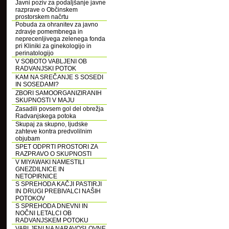
Javni poziv za podaljšanje javne
razprave o Občinskem
prostorskem načrtu
Pobuda za ohranitev za javno
zdravje pomembnega in
neprecenljivega zelenega fonda
pri Kliniki za ginekologijo in
perinatologijo
V SOBOTO VABLJENI OB
RADVANJSKI POTOK
KAM NA SREČANJE S SOSEDI
IN SOSEDAMI?
ZBORI SAMOORGANIZIRANIH
SKUPNOSTI V MAJU
Zasadili povsem gol del obrežja
Radvanjskega potoka
Skupaj za skupno, ljudske
zahteve kontra predvolilnim
objubam
SPET ODPRTI PROSTORI ZA
RAZPRAVO O SKUPNOSTI
V MIYAWAKI NAMESTILI
GNEZDILNICE IN
NETOPIRNICE
S SPREHODA KAČJI PASTIRJI
IN DRUGI PREBIVALCI NAŠIH
POTOKOV
S SPREHODA DNEVNI IN
NOČNI LETALCI OB
RADVANJSKEM POTOKU
VABLJENI NA NARAVOSLOVNE