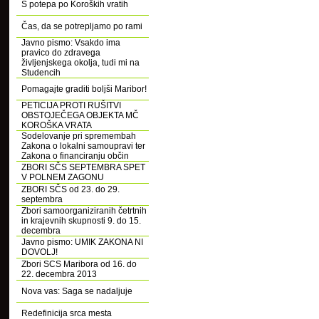
S potepa po Koroških vratih
Čas, da se potrepljamo po rami
Javno pismo: Vsakdo ima
pravico do zdravega
življenjskega okolja, tudi mi na
Studencih
Pomagajte graditi boljši Maribor!
PETICIJA PROTI RUŠITVI
OBSTOJEČEGA OBJEKTA MČ
KOROŠKA VRATA
Sodelovanje pri spremembah
Zakona o lokalni samoupravi ter
Zakona o financiranju občin
ZBORI SČS SEPTEMBRA SPET
V POLNEM ZAGONU
ZBORI SČS od 23. do 29.
septembra
Zbori samoorganiziranih četrtnih
in krajevnih skupnosti 9. do 15.
decembra
Javno pismo: UMIK ZAKONA NI
DOVOLJ!
Zbori SCS Maribora od 16. do
22. decembra 2013
Nova vas: Saga se nadaljuje
Redefinicija srca mesta