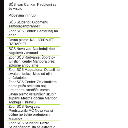
SČS Ivan Cankar: Ptroblemi se
še vrstijo
Pločevina in hrup
SČS Studenci: O pomenu
samoorganiziranosti
Zbor SČS Center: Center naj bo
eden
Javno pismo: KALIBRIRAJTE
RADARJE!
SČS Nova vas: Naslednji zbor
zagotovo v dvorani
Zbor SČS Radvanje: Športno-
turistični center Maribora brez
splošne ambulante
Zbor SČS Magdalena: Oblasti ne
izvajajo funkcij, ki se od njih
pričakujejo
Zbor SČS Center: Že v kratkem
bomo priča nekoliko bolj
urejenemu središču mesta
Javno pismo vstajniških skupin
županu Mestne občine Maribor,
Andreju Fištravcu
Zbor SČS Nova vas:
Predstavniki MČ Nova vas si
očitno ne želijo prebujenih
krajanov
Zbor SČS Studenci: Poziv
Studenčanom, da se aktivirajo!