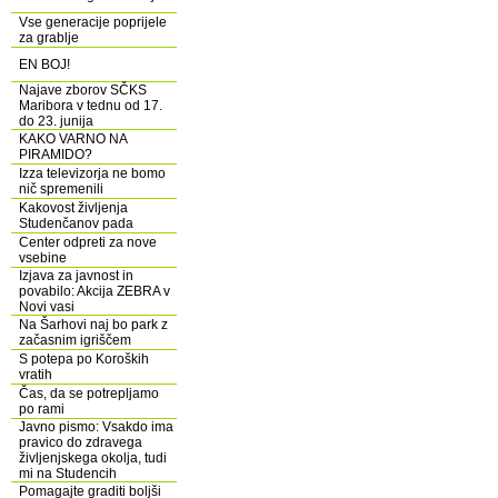
Vse generacije poprijele
za grablje
EN BOJ!
Najave zborov SČKS
Maribora v tednu od 17.
do 23. junija
KAKO VARNO NA
PIRAMIDO?
Izza televizorja ne bomo
nič spremenili
Kakovost življenja
Studenčanov pada
Center odpreti za nove
vsebine
Izjava za javnost in
povabilo: Akcija ZEBRA v
Novi vasi
Na Šarhovi naj bo park z
začasnim igriščem
S potepa po Koroških
vratih
Čas, da se potrepljamo
po rami
Javno pismo: Vsakdo ima
pravico do zdravega
življenjskega okolja, tudi
mi na Studencih
Pomagajte graditi boljši