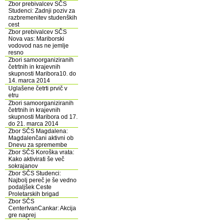
Zbor prebivalcev SČS
Studenci: Zadnji poziv za
razbremenitev studenških
cest
Zbor prebivalcev SČS
Nova vas: Mariborski
vodovod nas ne jemlje
resno
Zbori samoorganiziranih
četrtnih in krajevnih
skupnosti Maribora10. do
14. marca 2014
Uglašene četrti prvič v
etru
Zbori samoorganiziranih
četrtnih in krajevnih
skupnosti Maribora od 17.
do 21. marca 2014
Zbor SČS Magdalena:
Magdalenčani aktivni ob
Dnevu za spremembe
Zbor SČS Koroška vrata:
Kako aktivirati še več
sokrajanov
Zbor SČS Studenci:
Najbolj pereč je še vedno
podaljšek Ceste
Proletarskih brigad
Zbor SČS
CenterIvanCankar: Akcija
gre naprej