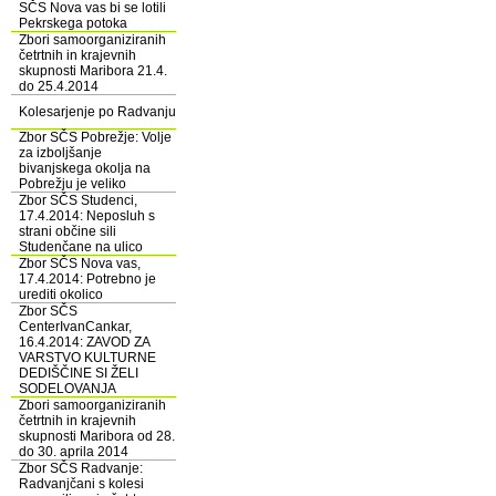
SČS Nova vas bi se lotili
Pekrskega potoka
Zbori samoorganiziranih
četrtnih in krajevnih
skupnosti Maribora 21.4.
do 25.4.2014
Kolesarjenje po Radvanju
Zbor SČS Pobrežje: Volje
za izboljšanje
bivanjskega okolja na
Pobrežju je veliko
Zbor SČS Studenci,
17.4.2014: Neposluh s
strani občine sili
Studenčane na ulico
Zbor SČS Nova vas,
17.4.2014: Potrebno je
urediti okolico
Zbor SČS
CenterIvanCankar,
16.4.2014: ZAVOD ZA
VARSTVO KULTURNE
DEDIŠČINE SI ŽELI
SODELOVANJA
Zbori samoorganiziranih
četrtnih in krajevnih
skupnosti Maribora od 28.
do 30. aprila 2014
Zbor SČS Radvanje:
Radvanjčani s kolesi