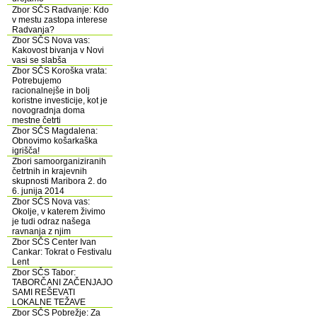
Zbor SČS Radvanje: Kdo
v mestu zastopa interese
Radvanja?
Zbor SČS Nova vas:
Kakovost bivanja v Novi
vasi se slabša
Zbor SČS Koroška vrata:
Potrebujemo
racionalnejše in bolj
koristne investicije, kot je
novogradnja doma
mestne četrti
Zbor SČS Magdalena:
Obnovimo košarkaška
igrišča!
Zbori samoorganiziranih
četrtnih in krajevnih
skupnosti Maribora 2. do
6. junija 2014
Zbor SČS Nova vas:
Okolje, v katerem živimo
je tudi odraz našega
ravnanja z njim
Zbor SČS Center Ivan
Cankar: Tokrat o Festivalu
Lent
Zbor SČS Tabor:
TABORČANI ZAČENJAJO
SAMI REŠEVATI
LOKALNE TEŽAVE
Zbor SČS Pobrežje: Za