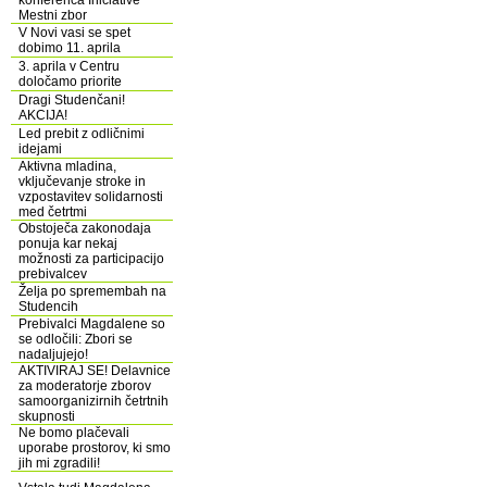
konferenca Iniciative
Mestni zbor
V Novi vasi se spet
dobimo 11. aprila
3. aprila v Centru
določamo priorite
Dragi Studenčani!
AKCIJA!
Led prebit z odličnimi
idejami
Aktivna mladina,
vključevanje stroke in
vzpostavitev solidarnosti
med četrtmi
Obstoječa zakonodaja
ponuja kar nekaj
možnosti za participacijo
prebivalcev
Želja po spremembah na
Studencih
Prebivalci Magdalene so
se odločili: Zbori se
nadaljujejo!
AKTIVIRAJ SE! Delavnice
za moderatorje zborov
samoorganizirnih četrtnih
skupnosti
Ne bomo plačevali
uporabe prostorov, ki smo
jih mi zgradili!