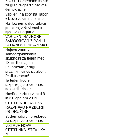
ZBORI: Pomembno mesto
za graditev participativne
demokracije
Vabljeni na zbor na Tabor,
v Novo vas in na Tezno
Na Teznem o degradaciji
prostora, v Novi vasi o
njegovi obogatitvi
VABLJENI NA ZBORE
SAMOORGANIZIRANIH
SKUPNOSTI: 20.-24.MAJ
Najava zborov
samoorganiziranih
skupnosti za teden med
13. in 19. majem
Eni prazniki, drugi
prazniki - vmes pa zbori.
Pridite zraven!
Ta teden ljudje
razpravljajo o skupnosti
na osmih zborih
Novičke z zborov med 8.
in 21. aprilom 2019
ČETRTEK JE DAN ZA
RAZPRAVO NA ZBORIH.
PRIDRUŽI SE.
Sedem odprtih prostorov
za razpravo o skupnosti
IZŠLA JE NOVA
ČETRTINKA. ŠTEVILKA
78.