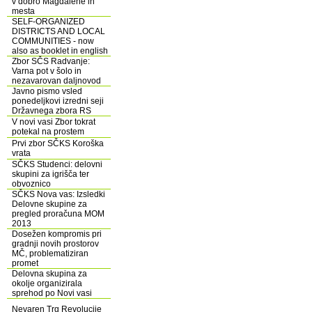
v dobro Magdalene in
mesta
SELF-ORGANIZED
DISTRICTS AND LOCAL
COMMUNITIES - now
also as booklet in english
Zbor SČS Radvanje:
Varna pot v šolo in
nezavarovan daljnovod
Javno pismo vsled
ponedeljkovi izredni seji
Državnega zbora RS
V novi vasi Zbor tokrat
potekal na prostem
Prvi zbor SČKS Koroška
vrata
SČKS Studenci: delovni
skupini za igrišča ter
obvoznico
SČKS Nova vas: Izsledki
Delovne skupine za
pregled proračuna MOM
2013
Dosežen kompromis pri
gradnji novih prostorov
MČ, problematiziran
promet
Delovna skupina za
okolje organizirala
sprehod po Novi vasi
Nevaren Trg Revolucije