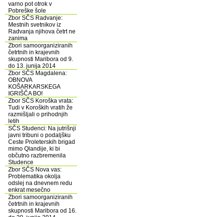
varno pot otrok v
Pobreške šole
Zbor SČS Radvanje:
Mestnih svetnikov iz
Radvanja njihova četrt ne
zanima
Zbori samoorganiziranih
četrtnih in krajevnih
skupnosti Maribora od 9.
do 13. junija 2014
Zbor SČS Magdalena:
OBNOVA
KOŠARKARSKEGA
IGRIŠČA BO!
Zbor SČS Koroška vrata:
Tudi v Koroških vratih že
razmišljali o prihodnjih
letih
SČS Studenci: Na jutrišnji
javni tribuni o podaljšku
Ceste Proleterskih brigad
mimo Qlandije, ki bi
občutno razbremenila
Studence
Zbor SČS Nova vas:
Problematika okolja
odslej na dnevnem redu
enkrat mesečno
Zbori samoorganiziranih
četrtnih in krajevnih
skupnosti Maribora od 16.