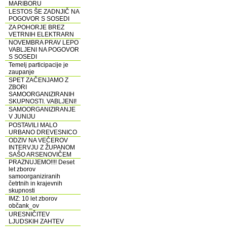
MARIBORU
LESTOS ŠE ZADNJIČ NA
POGOVOR S SOSEDI
ZA POHORJE BREZ
VETRNIH ELEKTRARN
NOVEMBRA PRAV LEPO
VABLJENI NA POGOVOR
S SOSEDI
Temelj participacije je
zaupanje
SPET ZAČENJAMO Z
ZBORI
SAMOORGANIZIRANIH
SKUPNOSTI. VABLJENI!
SAMOORGANIZIRANJE
V JUNIJU
POSTAVILI MALO
URBANO DREVESNICO
ODZIV NA VEČEROV
INTERVJU Z ŽUPANOM
SAŠO ARSENOVIČEM
PRAZNUJEMO!!!! Deset
let zborov
samoorganiziranih
četrtnih in krajevnih
skupnosti
IMZ: 10 let zborov
občank_ov
URESNIČITEV
LJUDSKIH ZAHTEV