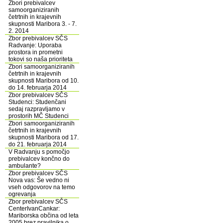
Zbori prebivalcev
samoorganiziranih
četrtnih in krajevnih
skupnosti Maribora 3. - 7.
2. 2014
Zbor prebivalcev SČS
Radvanje: Uporaba
prostora in prometni
tokovi so naša prioriteta
Zbori samoorganiziranih
četrtnih in krajevnih
skupnosti Maribora od 10.
do 14. februarja 2014
Zbor prebivalcev SČS
Studenci: Studenčani
sedaj razpravljamo v
prostorih MČ Studenci
Zbori samoorganiziranih
četrtnih in krajevnih
skupnosti Maribora od 17.
do 21. februarja 2014
V Radvanju s pomočjo
prebivalcev končno do
ambulante?
Zbor prebivalcev SČS
Nova vas: Še vedno ni
vseh odgovorov na temo
ogrevanja
Zbor prebivalcev SČS
CenterIvanCankar:
Mariborska občina od leta
2005 brez pravilnika o