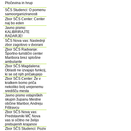
Pločevina in hrup
SČS Studenci: O pomenu
samoorganiziranosti
Zbor SČS Center: Center
naj bo eden
Javno pismo:
KALIBRIRAJTE
RADARJE!
SČS Nova vas: Naslednji
zbor zagotovo v dvorani
Zbor SČS Radvanje:
Športno-turistični center
Maribora brez splošne
ambulante
Zbor SČS Magdalena:
Oblasti ne izvajajo funkcij,
ki se od njih pričakujejo
Zbor SČS Center: Že v
kratkem bomo priča
nekoliko bolj urejenemu
središču mesta
Javno pismo vstajniških
skupin županu Mestne
občine Maribor, Andreju
Fištravcu
Zbor SČS Nova vas:
Predstavniki MČ Nova
vas si očitno ne želijo
prebujenih krajanov
Zbor SČS Studenci: Poziv