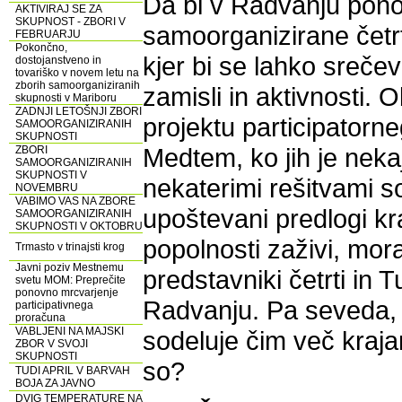
Da bi v Radvanju pono
AKTIVIRAJ SE ZA
SKUPNOST - ZBORI V
samoorganizirane četr
FEBRUARJU
Pokončno,
kjer bi se lahko sreče
dostojanstveno in
tovariško v novem letu na
zborih samoorganiziranih
zamisli in aktivnosti. 
skupnosti v Mariboru
ZADNJI LETOŠNJI ZBORI
projektu participatorn
SAMOORGANIZIRANIH
SKUPNOSTI
Medtem, ko jih je neka
ZBORI
SAMOORGANIZIRANIH
SKUPNOSTI V
nekaterimi rešitvami so 
NOVEMBRU
VABIMO VAS NA ZBORE
upoštevani predlogi kr
SAMOORGANIZIRANIH
SKUPNOSTI V OKTOBRU
popolnosti zaživi, mora
Trmasto v trinajsti krog
Javni poziv Mestnemu
predstavniki četrti in 
svetu MOM: Preprečite
ponovno mrcvarjenje
Radvanju. Pa seveda, d
participativnega
proračuna
VABLJENI NA MAJSKI
sodeluje čim več krajan
ZBOR V SVOJI
SKUPNOSTI
so?
TUDI APRIL V BARVAH
BOJA ZA JAVNO
DVIG TEMPERATURE NA