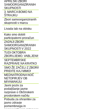
APRILSKI ZBORI
SAMOORGANIZIRANIH
SKUPNOSTI
3. MARCA BOMO NA
ŠTRAJKU
Zbori samoorganiziranih
skupnosti v marcu
Livada lab na obisku
Kako smo dobili
participatorni proračun
ZADNJI ZBORI
SAMOORGANIZIRANIH
SKUPNOSTI V 2022
TUDI OKTOBRA
ZBORUJEMO. VABLJENI!
SEPTEMBRSKE
RAZPRAVE NA KRATKO
SMO ŽE ZAČELI Z ZBORI!
PRIDITE KAJ MIMO!
MEDNATRODNA NOČ
NETOPIRJEV OB
MIYAWAKIJU
Javni poziv za
podaljšanje javne
razprave o Občinskem
prostorskem načrtu
Pobuda za ohranitev za
javno zdravje
pomembnega in