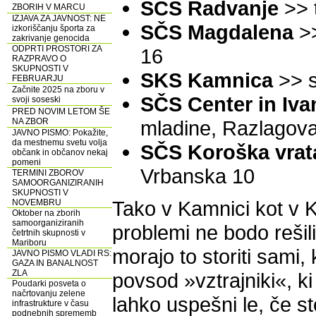
SČS Radvanje
>> 
ZBORIH V MARCU
IZJAVA ZA JAVNOST: NE
SČS Magdalena
>>
izkoriščanju športa za
zakrivanje genocida
ODPRTI PROSTORI ZA
16
RAZPRAVO O
SKUPNOSTI V
SKS Kamnica
>> s
FEBRUARJU
Začnite 2025 na zboru v
SČS Center in Iva
svoji soseski
PRED NOVIM LETOM ŠE
NA ZBOR
mladine, Razlagov
JAVNO PISMO: Pokažite,
da mestnemu svetu volja
SČS Koroška vrat
občank in občanov nekaj
pomeni
Vrbanska 10
TERMINI ZBOROV
SAMOORGANIZIRANIH
SKUPNOSTI V
Tako v Kamnici kot v Ko
NOVEMBRU
Oktober na zborih
samoorganiziranih
problemi ne bodo rešil
četrtnih skupnosti v
Mariboru
morajo to storiti sami, 
JAVNO PISMO VLADI RS:
GAZA IN BANALNOST
ZLA
povsod »vztrajniki«, k
Poudarki posveta o
načrtovanju zelene
lahko uspešni le, če s
infrastrukture v času
podnebnih sprememb