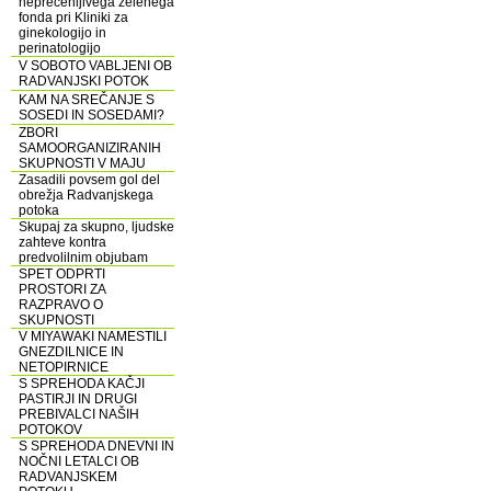
neprecenljivega zelenega
fonda pri Kliniki za
ginekologijo in
perinatologijo
V SOBOTO VABLJENI OB
RADVANJSKI POTOK
KAM NA SREČANJE S
SOSEDI IN SOSEDAMI?
ZBORI
SAMOORGANIZIRANIH
SKUPNOSTI V MAJU
Zasadili povsem gol del
obrežja Radvanjskega
potoka
Skupaj za skupno, ljudske
zahteve kontra
predvolilnim objubam
SPET ODPRTI
PROSTORI ZA
RAZPRAVO O
SKUPNOSTI
V MIYAWAKI NAMESTILI
GNEZDILNICE IN
NETOPIRNICE
S SPREHODA KAČJI
PASTIRJI IN DRUGI
PREBIVALCI NAŠIH
POTOKOV
S SPREHODA DNEVNI IN
NOČNI LETALCI OB
RADVANJSKEM