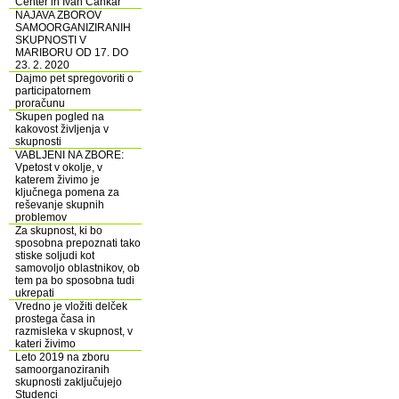
Center in Ivan Cankar
NAJAVA ZBOROV
SAMOORGANIZIRANIH
SKUPNOSTI V
MARIBORU OD 17. DO
23. 2. 2020
Dajmo pet spregovoriti o
participatornem
proračunu
Skupen pogled na
kakovost življenja v
skupnosti
VABLJENI NA ZBORE:
Vpetost v okolje, v
katerem živimo je
ključnega pomena za
reševanje skupnih
problemov
Za skupnost, ki bo
sposobna prepoznati tako
stiske soljudi kot
samovoljo oblastnikov, ob
tem pa bo sposobna tudi
ukrepati
Vredno je vložiti delček
prostega časa in
razmisleka v skupnost, v
kateri živimo
Leto 2019 na zboru
samoorganoziranih
skupnosti zaključujejo
Studenci