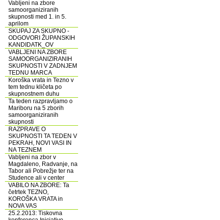
Vabljeni na zbore
samoorganiziranih
skupnosti med 1. in 5.
aprilom
SKUPAJ ZA SKUPNO -
ODGOVORI ŽUPANSKIH
KANDIDATK_OV
VABLJENI NA ZBORE
SAMOORGANIZIRANIH
SKUPNOSTI V ZADNJEM
TEDNU MARCA
Koroška vrata in Tezno v
tem tednu kličeta po
skupnostnem duhu
Ta teden razpravljamo o
Mariboru na 5 zborih
samoorganiziranih
skupnosti
RAZPRAVE O
SKUPNOSTI TA TEDEN V
PEKRAH, NOVI VASI IN
NA TEZNEM
Vabljeni na zbor v
Magdaleno, Radvanje, na
Tabor ali Pobrežje ter na
Studence ali v center
VABILO NA ZBORE: Ta
četrtek TEZNO,
KOROŠKA VRATA in
NOVA VAS
25.2.2013: Tiskovna