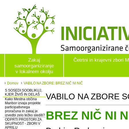
Zakaj
Četrtni in krajevni zbori 
samoorganiziranje
v lokalnem okolju
Domov
VABILO NA ZBORE: BREZ NIČ NI NIČ
S SOSEDI SOOBLIKUJ,
VABILO NA ZBORE SČK
KJER ŽIVIŠ IN DELAŠ
Kako Mestna občina
Maribor izvaja projekte
participativnega
BREZ NIČ NI N
proračuna in zakaj je
izvedbi zelo težko slediti?
ODPRTI PROSTORI ZA
SKUPNOST - ZBORI V
APRILU