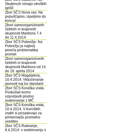
Studencih nimajo otroških
igrišč
Zbor SČS Nova vas: Ne
popuščajmo, izpeljimo do
konca!
Zbori samoorganiziranih
četrtnih in krajevnih
skupnosti Maribora 7.4.
do 11.4.2014
Zbor SČS Pobrežje: Na
Pobrežju je najbolj
pereča problematika
promet
Zbori samoorganiziranih
četrtnih in krajevnih
skupnosti Maribora od 14.
do 18. aprila 2014
Zbor SČS Magdalena,
10.4.2014: Vključevanje
javnosti naj bo standard
Zbor SČS Koraška vrata:
Poskušali bomo
vzpostaviti plodno
sodelovanje z MČ
Zbor SČS Koroška vrata,
10.4.2014: V Koroških
vratih si prizadevajo za
primernejšo prometno
ureditev
Zbor SČS Radvanje,
8.4.2014: v sodelovanju s