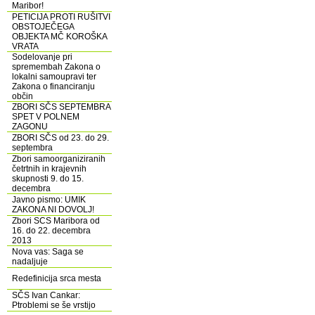
Maribor!
PETICIJA PROTI RUŠITVI
OBSTOJEČEGA
OBJEKTA MČ KOROŠKA
VRATA
Sodelovanje pri
spremembah Zakona o
lokalni samoupravi ter
Zakona o financiranju
občin
ZBORI SČS SEPTEMBRA
SPET V POLNEM
ZAGONU
ZBORI SČS od 23. do 29.
septembra
Zbori samoorganiziranih
četrtnih in krajevnih
skupnosti 9. do 15.
decembra
Javno pismo: UMIK
ZAKONA NI DOVOLJ!
Zbori SCS Maribora od
16. do 22. decembra
2013
Nova vas: Saga se
nadaljuje
Redefinicija srca mesta
SČS Ivan Cankar:
Ptroblemi se še vrstijo