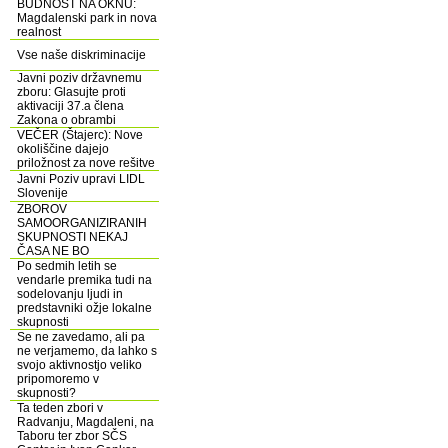
BUDNOST NA OKNU:
Magdalenski park in nova
realnost
Vse naše diskriminacije
Javni poziv državnemu
zboru: Glasujte proti
aktivaciji 37.a člena
Zakona o obrambi
VEČER (Štajerc): Nove
okoliščine dajejo
priložnost za nove rešitve
Javni Poziv upravi LIDL
Slovenije
ZBOROV
SAMOORGANIZIRANIH
SKUPNOSTI NEKAJ
ČASA NE BO
Po sedmih letih se
vendarle premika tudi na
sodelovanju ljudi in
predstavniki ožje lokalne
skupnosti
Se ne zavedamo, ali pa
ne verjamemo, da lahko s
svojo aktivnostjo veliko
pripomoremo v
skupnosti?
Ta teden zbori v
Radvanju, Magdaleni, na
Taboru ter zbor SČS