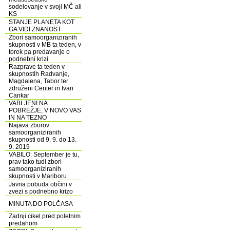
sodelovanje v svoji MČ ali
KS
STANJE PLANETA KOT
GA VIDI ZNANOST
Zbori samoorganiziranih
skupnosti v MB ta teden, v
torek pa predavanje o
podnebni krizi
Razprave ta teden v
skupnostih Radvanje,
Magdalena, Tabor ter
združeni Center in Ivan
Cankar
VABLJENI NA
POBREŽJE, V NOVO VAS
IN NA TEZNO
Najava zborov
samoorganiziranih
skupnosti od 9. 9. do 13.
9. 2019
VABILO: September je tu,
prav tako tudi zbori
samoorganiziranih
skupnosti v Mariboru
Javna pobuda občini v
zvezi s podnebno krizo
MINUTA DO POLČASA
Zadnji cikel pred poletnim
predahom