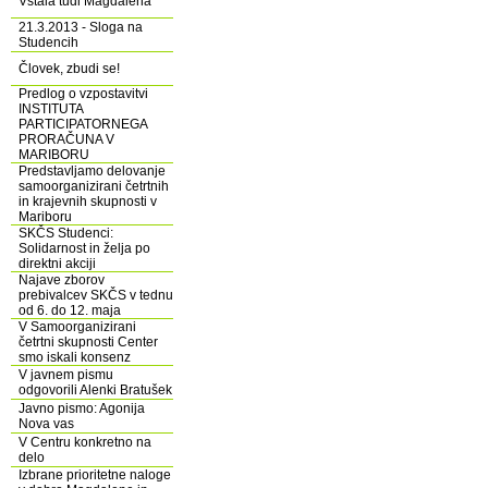
Vstala tudi Magdalena
21.3.2013 - Sloga na
Studencih
Človek, zbudi se!
Predlog o vzpostavitvi
INSTITUTA
PARTICIPATORNEGA
PRORAČUNA V
MARIBORU
Predstavljamo delovanje
samoorganizirani četrtnih
in krajevnih skupnosti v
Mariboru
SKČS Studenci:
Solidarnost in želja po
direktni akciji
Najave zborov
prebivalcev SKČS v tednu
od 6. do 12. maja
V Samoorganizirani
četrtni skupnosti Center
smo iskali konsenz
V javnem pismu
odgovorili Alenki Bratušek
Javno pismo: Agonija
Nova vas
V Centru konkretno na
delo
Izbrane prioritetne naloge