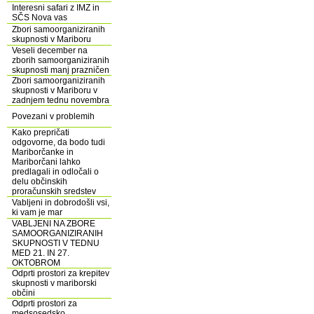
Interesni safari z IMZ in
SČS Nova vas
Zbori samoorganiziranih
skupnosti v Mariboru
Veseli december na
zborih samoorganiziranih
skupnosti manj prazničen
Zbori samoorganiziranih
skupnosti v Mariboru v
zadnjem tednu novembra
Povezani v problemih
Kako prepričati
odgovorne, da bodo tudi
Mariborčanke in
Mariborčani lahko
predlagali in odločali o
delu občinskih
proračunskih sredstev
Vabljeni in dobrodošli vsi,
ki vam je mar
VABLJENI NA ZBORE
SAMOORGANIZIRANIH
SKUPNOSTI V TEDNU
MED 21. IN 27.
OKTOBROM
Odprti prostori za krepitev
skupnosti v mariborski
občini
Odprti prostori za
medsosedsko