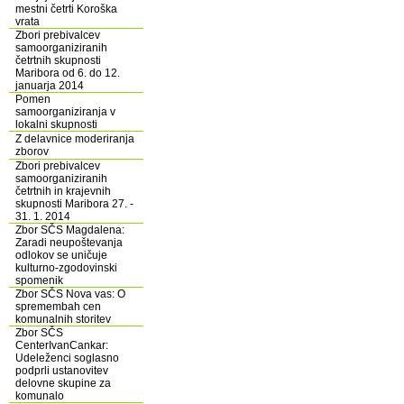
mestni četrti Koroška
vrata
Zbori prebivalcev
samoorganiziranih
četrtnih skupnosti
Maribora od 6. do 12.
januarja 2014
Pomen
samoorganiziranja v
lokalni skupnosti
Z delavnice moderiranja
zborov
Zbori prebivalcev
samoorganiziranih
četrtnih in krajevnih
skupnosti Maribora 27. -
31. 1. 2014
Zbor SČS Magdalena:
Zaradi neupoštevanja
odlokov se uničuje
kulturno-zgodovinski
spomenik
Zbor SČS Nova vas: O
spremembah cen
komunalnih storitev
Zbor SČS
CenterIvanCankar:
Udeleženci soglasno
podprli ustanovitev
delovne skupine za
komunalo