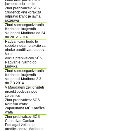
javnem redu in miru
Zbor prebivalcev SČS
Studenci: Prvi korak za
odpravo krivic je javna
razprava
Zbori samoorganiziranih
četrtnih in krajevnih
skupnosti Maribora od 24.
do 28. 2. 2014
Radvanjčani bodo to
soboto z udarno akcijo za
otroke uredili varno pot v
šolo
Akcija prebivalcev SČS
Radvanje: Varno do
Ludvika
Zbori samoorganiziranih
četrtnih in krajevnih
skupnosti Maribora 3.3.
do 7.3.2014
V Magdaleni želijo videti
projekt podvoza pod
železnico
Zbor prebivalcev SČS
Koroška vrata:
Zaparkirana MČ Koroška
vrata
Zbor prebivalcev SČS
CenterIvanCankar:
Pomagati želimo pri
ureditvi centra Maribora