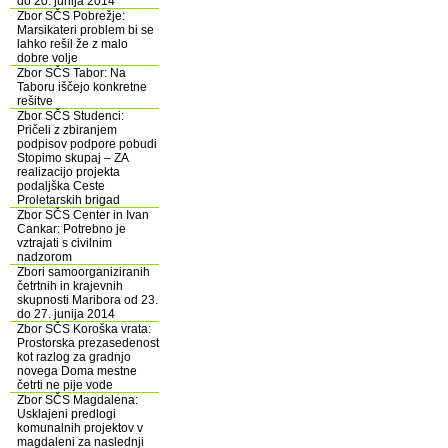
do 20. junija 2014
Zbor SČS Pobrežje:
Marsikateri problem bi se
lahko rešil že z malo
dobre volje
Zbor SČS Tabor: Na
Taboru iščejo konkretne
rešitve
Zbor SČS Studenci:
Pričeli z zbiranjem
podpisov podpore pobudi
Stopimo skupaj – ZA
realizacijo projekta
podaljška Ceste
Proletarskih brigad
Zbor SČS Center in Ivan
Cankar: Potrebno je
vztrajati s civilnim
nadzorom
Zbori samoorganiziranih
četrtnih in krajevnih
skupnosti Maribora od 23.
do 27. junija 2014
Zbor SČS Koroška vrata:
Prostorska prezasedenost
kot razlog za gradnjo
novega Doma mestne
četrti ne pije vode
Zbor SČS Magdalena:
Usklajeni predlogi
komunalnih projektov v
magdaleni za naslednji