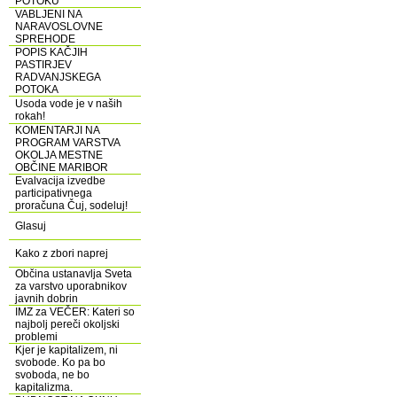
POTOKU
VABLJENI NA
NARAVOSLOVNE
SPREHODE
POPIS KAČJIH
PASTIRJEV
RADVANJSKEGA
POTOKA
Usoda vode je v naših
rokah!
KOMENTARJI NA
PROGRAM VARSTVA
OKOLJA MESTNE
OBČINE MARIBOR
Evalvacija izvedbe
participativnega
proračuna Čuj, sodeluj!
Glasuj
Kako z zbori naprej
Občina ustanavlja Sveta
za varstvo uporabnikov
javnih dobrin
IMZ za VEČER: Kateri so
najbolj pereči okoljski
problemi
Kjer je kapitalizem, ni
svobode. Ko pa bo
svoboda, ne bo
kapitalizma.