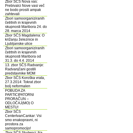
Zbor SČS Nova vas:
Prebivalci Nove vasi več
ne bodo prosili ampak
zahtevali
Zbori samoorganiziranih
četrtnih in krajevnih
skupnosti Maribora 24. do
28. marca 2014
Zbor SČS Magdalena: O
križanju železnice in
Ljubljanske ulice
Zbori samoorganiziranih
četrtnih in krajevnih
skupnosti Maribora od
31.3. do 4.4. 2014
13. zbor SČS Radvanje:
Radvanjčani gostili
predstavnike MOM
Zbor SČS Koroška vrata,
27.3.2014: Tokrat zbor
bolj neformalen
POBUDA ZA
PARTICIPATORNI
PRORAČUN –
ODLOČAJ(MO) O
MESTU!
Zbor SČS
CenterIvanCankar: Vsi
smo enakopravni, ni
prostora za
samopromocijo!
Zbor SČS Studenci: Na