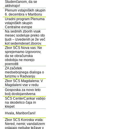
Studenčanom, da se
aktivirajo!
Plenum vstajniških skupin
6. decembra v Mariboru
Uradni program Plenuma
vstajniških skupin
Centralne evrope
Na sedmih zborih vsak
mesec sodeluje preko sto
ljudi – izvedenih je že več
kot sedemdeset zborov.
Zbor SČS Nova vas: Ne
sprejemamo izgovorov,
da se obračunska
obdobja ne morejo
poenotiti
ZA začetek
medsebojnega dialoga o
turizmu v Radvanju
Zbor SČS Magdalena: V
Magdaleni vse v redu
Gosposka za novo leto
bolj dostojanstvena
SČS CenterCankar vabijo
na skodelico čaja in
klepet
Hvala, Mariborčani!
Zbor SCS Koroska vrata:
Nered, nemir, vandalizem
ostajajo neljube težave v