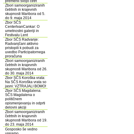
premerili svojo četrt
Zbori samoorganiziranih
četrtnih in krajevnih
skupnosti Maribora od 5.
do 9. maja 2014
Zbor SČS
CenterIvanCankar: O
umetnostni galeriji in
Festivalu Lent
Zbor SČS Radvanje:
Radvanjčani aktivno
pristopili k pobudi za
uvedbo Participatornega
proračuna
Zbori samoorganiziranih
četrtnih in krajevnih
skupnosti Maribora od 26.
do 30. maja 2014
Zbor SČS Koroška vrata:
Na SČS Koroška vrata so
jasni: VZTRAJALI BOMO!
Zbor SČS Magdalena:
SČS Magdalena o
političnem
opismenjevanju in odprti
delovni akciji
Zbori samoorganiziranih
četrtnih in krajevnih
skupnosti Maribora od 19.
do 23. maja 2014
Gosposko še vedno
urejamo