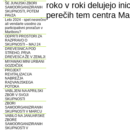
roko v roki delujejo in
ŠE JUNIJSKI ZBORI
SAMOORGANIZIRANIH
SKUPNOSTI, POTEM
perečih tem centra Ma
PAVZA
Leto 2024 - spet nesrečno
ali vendarle usodno za
participativni proračun v
Mariboru?
ODPRTI PROSTORI ZA
RAZPRAVO O
SKUPNOSTI – MAJ 24
DREVESNICA POD
STREHO, PRVA
DREVESCA ŽE V ZEMLJI
MIYAWAKI MINI URBANI
GOZDIČEK
PROJEKT
REVITALIZACIJA
NABREŽJA
RADVANJSKEGA
POTOKA
VABLJENI NA APRILSKI
ZBOR V SVOJI
SKUPNOSTI
ZBORI
SAMOORGANIZIRANIH
SKUPNOSTI V MARCU
VABILO NA JANUARSKE
ZBORE
SAMOORGANIZIRANIH
SKUPNOSTI V