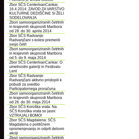
Zbor SČS CenterIvanCankar,
16.4.2014: ZAVOD ZA VARSTVO
KULTURNE DEDIŠČINE SI ŽELI
SODELOVANJA
Zbori samoorganiziranih četrtnih
in krajevnih skupnosti Maribora
od 28. do 30. aprila 2014
Zbor SČS Radvanje:
Radvanjčani s kolesi premerili
svojo četrt
Zbori samoorganiziranih četrtnih
in krajevnih skupnosti Maribora
od 5. do 9. maja 2014
Zbor SČS CenterIvanCankar: O
umetnostni galeriji in Festivalu
Lent
Zbor SČS Radvanje:
Radvanjčani aktivno pristopili k
pobudi za uvedbo
Participatornega proračuna
Zbori samoorganiziranih četrtnih
in krajevnih skupnosti Maribora
od 26. do 30. maja 2014
Zbor SČS Koroška vrata: Na
SČS Koroška vrata so jasni:
VZTRAJALI BOMO!
Zbor SČS Magdalena: SČS
Magdalena o političnem
opismenjevanju in odprti delovni
akciji
Zbori samoorganiziranih četrtnih