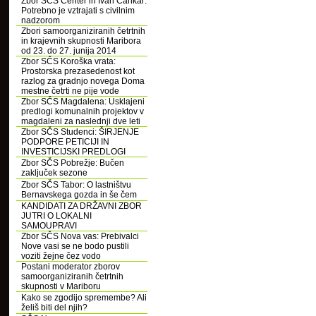
Zbor SČS Center in Ivan Cankar:
Potrebno je vztrajati s civilnim
nadzorom
Zbori samoorganiziranih četrtnih
in krajevnih skupnosti Maribora
od 23. do 27. junija 2014
Zbor SČS Koroška vrata:
Prostorska prezasedenost kot
razlog za gradnjo novega Doma
mestne četrti ne pije vode
Zbor SČS Magdalena: Usklajeni
predlogi komunalnih projektov v
magdaleni za naslednji dve leti
Zbor SČS Studenci: ŠIRJENJE
PODPORE PETICIJI IN
INVESTICIJSKI PREDLOGI
Zbor SČS Pobrežje: Bučen
zaključek sezone
Zbor SČS Tabor: O lastništvu
Bernavskega gozda in še čem
KANDIDATI ZA DRŽAVNI ZBOR
JUTRI O LOKALNI
SAMOUPRAVI
Zbor SČS Nova vas: Prebivalci
Nove vasi se ne bodo pustili
voziti žejne čez vodo
Postani moderator zborov
samoorganiziranih četrtnih
skupnosti v Mariboru
Kako se zgodijo spremembe? Ali
želiš biti del njih?