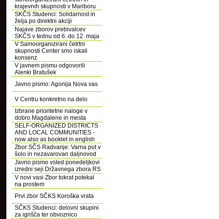
krajevnih skupnosti v Mariboru
SKČS Studenci: Solidarnost in
želja po direktni akciji
Najave zborov prebivalcev
SKČS v tednu od 6. do 12. maja
V Samoorganizirani četrtni
skupnosti Center smo iskali
konsenz
V javnem pismu odgovorili
Alenki Bratušek
Javno pismo: Agonija Nova vas
V Centru konkretno na delo
Izbrane prioritetne naloge v
dobro Magdalene in mesta
SELF-ORGANIZED DISTRICTS
AND LOCAL COMMUNITIES -
now also as booklet in english
Zbor SČS Radvanje: Varna pot v
šolo in nezavarovan daljnovod
Javno pismo vsled ponedeljkovi
izredni seji Državnega zbora RS
V novi vasi Zbor tokrat potekal
na prostem
Prvi zbor SČKS Koroška vrata
SČKS Studenci: delovni skupini
za igrišča ter obvoznico