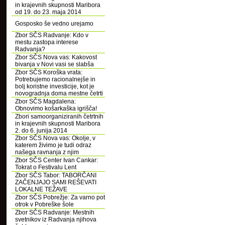
in krajevnih skupnosti Maribora
od 19. do 23. maja 2014
Gosposko še vedno urejamo
Zbor SČS Radvanje: Kdo v
mestu zastopa interese
Radvanja?
Zbor SČS Nova vas: Kakovost
bivanja v Novi vasi se slabša
Zbor SČS Koroška vrata:
Potrebujemo racionalnejše in
bolj koristne investicije, kot je
novogradnja doma mestne četrti
Zbor SČS Magdalena:
Obnovimo košarkaška igrišča!
Zbori samoorganiziranih četrtnih
in krajevnih skupnosti Maribora
2. do 6. junija 2014
Zbor SČS Nova vas: Okolje, v
katerem živimo je tudi odraz
našega ravnanja z njim
Zbor SČS Center Ivan Cankar:
Tokrat o Festivalu Lent
Zbor SČS Tabor: TABORČANI
ZAČENJAJO SAMI REŠEVATI
LOKALNE TEŽAVE
Zbor SČS Pobrežje: Za varno pot
otrok v Pobreške šole
Zbor SČS Radvanje: Mestnih
svetnikov iz Radvanja njihova