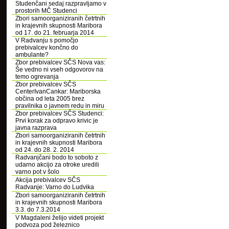
Studenčani sedaj razpravljamo v
prostorih MČ Studenci
Zbori samoorganiziranih četrtnih
in krajevnih skupnosti Maribora
od 17. do 21. februarja 2014
V Radvanju s pomočjo
prebivalcev končno do
ambulante?
Zbor prebivalcev SČS Nova vas:
Še vedno ni vseh odgovorov na
temo ogrevanja
Zbor prebivalcev SČS
CenterIvanCankar: Mariborska
občina od leta 2005 brez
pravilnika o javnem redu in miru
Zbor prebivalcev SČS Studenci:
Prvi korak za odpravo krivic je
javna razprava
Zbori samoorganiziranih četrtnih
in krajevnih skupnosti Maribora
od 24. do 28. 2. 2014
Radvanjčani bodo to soboto z
udarno akcijo za otroke uredili
varno pot v šolo
Akcija prebivalcev SČS
Radvanje: Varno do Ludvika
Zbori samoorganiziranih četrtnih
in krajevnih skupnosti Maribora
3.3. do 7.3.2014
V Magdaleni želijo videti projekt
podvoza pod železnico