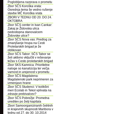
Poglobljena razprava o prometu
Zbor SČS Koroška vrata:
Osrednja tema še vedno rušenje
stavbe MČ Koroška vrata
ZBORI V TEDNU OD 20. DO 24.
OKTOBRA
Zbor SČS center in Ivan Cankar:
Zakaj je Židovska ulica
nedostopna stanovalcem
Židovske ulice?
Zbor SČS Nova vas: Predlog za
zmanjšanje hrupa na Cesti
Proletarskih brigad je že
oblikovan
Zbor SČS Tabor: SČS Tabor se
želi aktivno vključiti v reševanje
težav s Cesto proletarskih brigad
Zbor SKS Kamnica: Prioritetne
naloge so kanalizcija ter večja
varnost in urejenost v prometu
Zbor SČS Magdalena:
Magdalenski park neprimeren za
izmenjavo hrane
Zbor SČS Studenci: V kolikšni
meri Ecolab in Tekol vplivata na
zdravje prebivalcev?
Zbor SČS Pobrežje: Prometna
ureditev po želji kapitala
Zbori Samoorganiziranih četrtnih
in krajevnih skupnosti Maribora v
tednu od 27. do 30. 10.2014