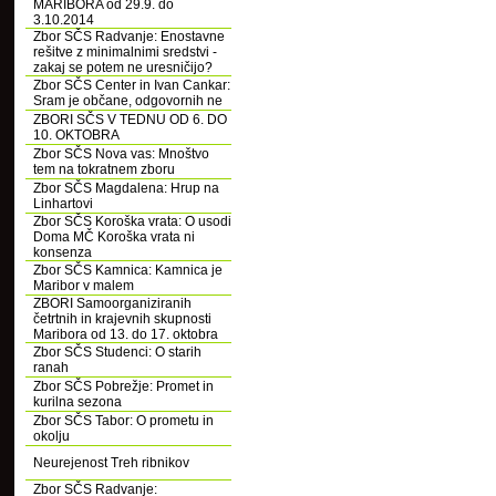
MARIBORA od 29.9. do
3.10.2014
Zbor SČS Radvanje: Enostavne
rešitve z minimalnimi sredstvi -
zakaj se potem ne uresničijo?
Zbor SČS Center in Ivan Cankar:
Sram je občane, odgovornih ne
ZBORI SČS V TEDNU OD 6. DO
10. OKTOBRA
Zbor SČS Nova vas: Mnoštvo
tem na tokratnem zboru
Zbor SČS Magdalena: Hrup na
Linhartovi
Zbor SČS Koroška vrata: O usodi
Doma MČ Koroška vrata ni
konsenza
Zbor SČS Kamnica: Kamnica je
Maribor v malem
ZBORI Samoorganiziranih
četrtnih in krajevnih skupnosti
Maribora od 13. do 17. oktobra
Zbor SČS Studenci: O starih
ranah
Zbor SČS Pobrežje: Promet in
kurilna sezona
Zbor SČS Tabor: O prometu in
okolju
Neurejenost Treh ribnikov
Zbor SČS Radvanje: