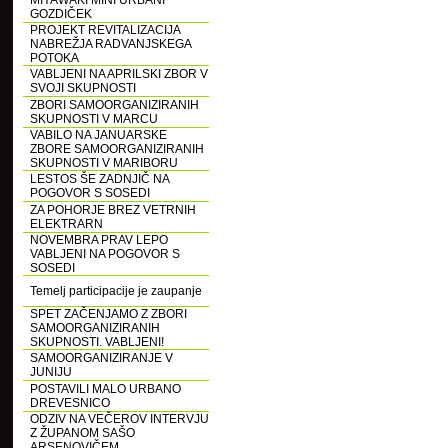
MIYAWAKI MINI URBANI
GOZDIČEK
PROJEKT REVITALIZACIJA
NABREŽJA RADVANJSKEGA
POTOKA
VABLJENI NA APRILSKI ZBOR V
SVOJI SKUPNOSTI
ZBORI SAMOORGANIZIRANIH
SKUPNOSTI V MARCU
VABILO NA JANUARSKE
ZBORE SAMOORGANIZIRANIH
SKUPNOSTI V MARIBORU
LESTOS ŠE ZADNJIČ NA
POGOVOR S SOSEDI
ZA POHORJE BREZ VETRNIH
ELEKTRARN
NOVEMBRA PRAV LEPO
VABLJENI NA POGOVOR S
SOSEDI
Temelj participacije je zaupanje
SPET ZAČENJAMO Z ZBORI
SAMOORGANIZIRANIH
SKUPNOSTI. VABLJENI!
SAMOORGANIZIRANJE V
JUNIJU
POSTAVILI MALO URBANO
DREVESNICO
ODZIV NA VEČEROV INTERVJU
Z ŽUPANOM SAŠO
ARSENOVIČEM