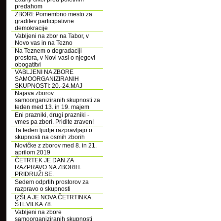
predahom
ZBORI: Pomembno mesto za
graditev participativne
demokracije
Vabljeni na zbor na Tabor, v
Novo vas in na Tezno
Na Teznem o degradaciji
prostora, v Novi vasi o njegovi
obogatitvi
VABLJENI NA ZBORE
SAMOORGANIZIRANIH
SKUPNOSTI: 20.-24.MAJ
Najava zborov
samoorganiziranih skupnosti za
teden med 13. in 19. majem
Eni prazniki, drugi prazniki -
vmes pa zbori. Pridite zraven!
Ta teden ljudje razpravljajo o
skupnosti na osmih zborih
Novičke z zborov med 8. in 21.
aprilom 2019
ČETRTEK JE DAN ZA
RAZPRAVO NA ZBORIH.
PRIDRUŽI SE.
Sedem odprtih prostorov za
razpravo o skupnosti
IZŠLA JE NOVA ČETRTINKA.
ŠTEVILKA 78.
Vabljeni na zbore
samoorganiziranih skupnosti