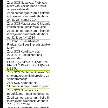
Zbor SČS Nova vas: Prebivalci
Nove vasi več ne bodo prosili
ampak zahtevali
Zbori samoorganiziranih četrtnih
in krajevnih skupnosti Maribora
24. do 28. marca 2014
Zbor SČS Magdalena: O križanju
železnice in Ljubljanske ulice
Zbori samoorganiziranih četrtnih
in krajevnih skupnosti Maribora
od 31.3. do 4.4. 2014
13. zbor SČS Radvanje:
Radvanjčani gostili predstavnike
MOM
Zbor SČS Koroška vrata,
27.3.2014: Tokrat zbor bolj
neformalen
POBUDA ZA PARTICIPATORNI
PRORAČUN – ODLOČAJ(MO) O
MESTU!
Zbor SČS CenterIvanCankar: Vsi
smo enakopravni, ni prostora za
samopromocijo!
Zbor SČS Studenci: Na
Studencih nimajo otroških igrišč
Zbor SČS Nova vas: Ne
popuščajmo, izpeljimo do konca!
Zbori samoorganiziranih četrtnih
in krajevnih skupnosti Maribora
7.4. do 11.4.2014