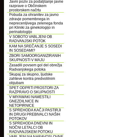
Javni poziv za podaljšanje javne
razprave o Občinskem
prostorskem načrtu
Pobuda za ohranitev za javno
zdravje pomembnega in
neprecenljivega zelenega fonda
pri Kliniki za ginekologijo in
perinatologijo
V SOBOTO VABLJENI OB
RADVANJSKI POTOK
KAM NA SREČANJE S SOSEDI
IN SOSEDAMI?
ZBORI SAMOORGANIZIRANIH
SKUPNOSTI V MAJU
Zasadili povsem gol del obrežja
Radvanjskega potoka
Skupaj za skupno, ljudske
zahteve kontra predvolilnim
objubam
SPET ODPRTI PROSTORI ZA
RAZPRAVO O SKUPNOSTI
V MIYAWAKI NAMESTILI
GNEZDILNICE IN
NETOPIRNICE
S SPREHODA KAČJI PASTIRJI
IN DRUGI PREBIVALCI NAŠIH
POTOKOV
S SPREHODA DNEVNI IN
NOČNI LETALCI OB
RADVANJSKEM POTOKU
VABLJENI NA NARAVOSLOVNE