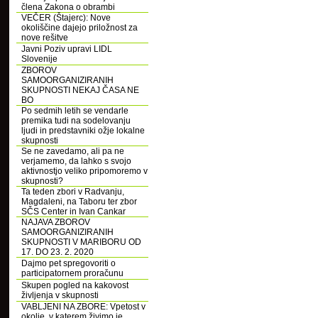
člena Zakona o obrambi
VEČER (Štajerc): Nove
okoliščine dajejo priložnost za
nove rešitve
Javni Poziv upravi LIDL
Slovenije
ZBOROV
SAMOORGANIZIRANIH
SKUPNOSTI NEKAJ ČASA NE
BO
Po sedmih letih se vendarle
premika tudi na sodelovanju
ljudi in predstavniki ožje lokalne
skupnosti
Se ne zavedamo, ali pa ne
verjamemo, da lahko s svojo
aktivnostjo veliko pripomoremo v
skupnosti?
Ta teden zbori v Radvanju,
Magdaleni, na Taboru ter zbor
SČS Center in Ivan Cankar
NAJAVA ZBOROV
SAMOORGANIZIRANIH
SKUPNOSTI V MARIBORU OD
17. DO 23. 2. 2020
Dajmo pet spregovoriti o
participatornem proračunu
Skupen pogled na kakovost
življenja v skupnosti
VABLJENI NA ZBORE: Vpetost v
okolje, v katerem živimo je