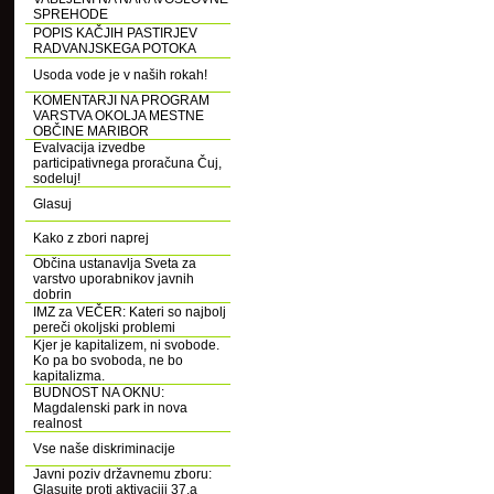
SPREHODE
POPIS KAČJIH PASTIRJEV
RADVANJSKEGA POTOKA
Usoda vode je v naših rokah!
KOMENTARJI NA PROGRAM
VARSTVA OKOLJA MESTNE
OBČINE MARIBOR
Evalvacija izvedbe
participativnega proračuna Čuj,
sodeluj!
Glasuj
Kako z zbori naprej
Občina ustanavlja Sveta za
varstvo uporabnikov javnih
dobrin
IMZ za VEČER: Kateri so najbolj
pereči okoljski problemi
Kjer je kapitalizem, ni svobode.
Ko pa bo svoboda, ne bo
kapitalizma.
BUDNOST NA OKNU:
Magdalenski park in nova
realnost
Vse naše diskriminacije
Javni poziv državnemu zboru:
Glasujte proti aktivaciji 37.a