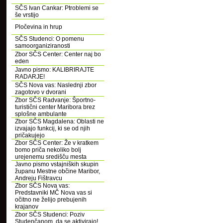
SČS Ivan Cankar: Ptroblemi se
še vrstijo
Pločevina in hrup
SČS Studenci: O pomenu
samoorganiziranosti
Zbor SČS Center: Center naj bo
eden
Javno pismo: KALIBRIRAJTE
RADARJE!
SČS Nova vas: Naslednji zbor
zagotovo v dvorani
Zbor SČS Radvanje: Športno-
turistični center Maribora brez
splošne ambulante
Zbor SČS Magdalena: Oblasti ne
izvajajo funkcij, ki se od njih
pričakujejo
Zbor SČS Center: Že v kratkem
bomo priča nekoliko bolj
urejenemu središču mesta
Javno pismo vstajniških skupin
županu Mestne občine Maribor,
Andreju Fištravcu
Zbor SČS Nova vas:
Predstavniki MČ Nova vas si
očitno ne želijo prebujenih
krajanov
Zbor SČS Studenci: Poziv
Studenčanom, da se aktivirajo!