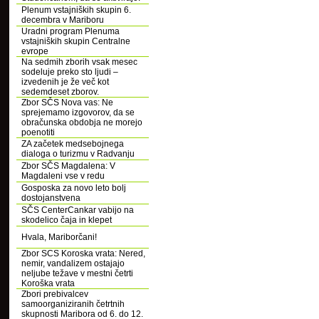
Plenum vstajniških skupin 6.
decembra v Mariboru
Uradni program Plenuma
vstajniških skupin Centralne
evrope
Na sedmih zborih vsak mesec
sodeluje preko sto ljudi –
izvedenih je že več kot
sedemdeset zborov.
Zbor SČS Nova vas: Ne
sprejemamo izgovorov, da se
obračunska obdobja ne morejo
poenotiti
ZA začetek medsebojnega
dialoga o turizmu v Radvanju
Zbor SČS Magdalena: V
Magdaleni vse v redu
Gosposka za novo leto bolj
dostojanstvena
SČS CenterCankar vabijo na
skodelico čaja in klepet
Hvala, Mariborčani!
Zbor SCS Koroska vrata: Nered,
nemir, vandalizem ostajajo
neljube težave v mestni četrti
Koroška vrata
Zbori prebivalcev
samoorganiziranih četrtnih
skupnosti Maribora od 6. do 12.