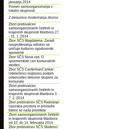
januarja 2014
Pomen samoorganiziranja v
lokalni skupnosti
Z delavnice moderiranja zborov
Zbori prebivalcev
samoorganiziranih četrtnih in
krajevnih skupnosti Maribora 27.
- 31. 1. 2014
Zbor SČS Magdalena: Zaradi
neupoštevanja odlokov se
uničuje kulturno-zgodovinski
spomenik
Zbor SČS Nova vas: O
spremembah cen komunalnih
storitev
Zbor SČS CenterIvanCankar:
Udeleženci soglasno podprli
ustanovitev delovne skupine za
komunalo
Zbori prebivalcev
samoorganiziranih četrtnih in
krajevnih skupnosti Maribora 3. -
7. 2. 2014
Zbor prebivalcev SČS Radvanje:
Uporaba prostora in prometni
tokovi so naša prioriteta
Zbori samoorganiziranih četrtnih
in krajevnih skupnosti Maribora
od 10. do 14. februarja 2014
Zbor prebivalcev SČS Studenci: