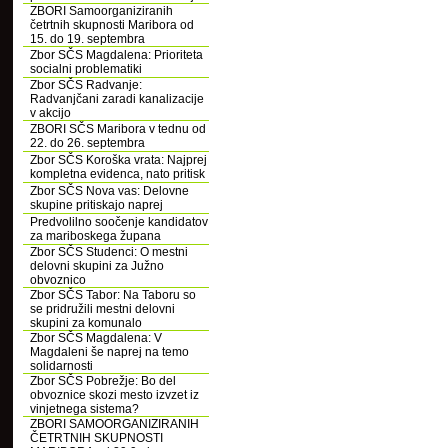
ZBORI Samoorganiziranih
četrtnih skupnosti Maribora od
15. do 19. septembra
Zbor SČS Magdalena: Prioriteta
socialni problematiki
Zbor SČS Radvanje:
Radvanjčani zaradi kanalizacije
v akcijo
ZBORI SČS Maribora v tednu od
22. do 26. septembra
Zbor SČS Koroška vrata: Najprej
kompletna evidenca, nato pritisk
Zbor SČS Nova vas: Delovne
skupine pritiskajo naprej
Predvolilno soočenje kandidatov
za mariboskega župana
Zbor SČS Studenci: O mestni
delovni skupini za Južno
obvoznico
Zbor SČS Tabor: Na Taboru so
se pridružili mestni delovni
skupini za komunalo
Zbor SČS Magdalena: V
Magdaleni še naprej na temo
solidarnosti
Zbor SČS Pobrežje: Bo del
obvoznice skozi mesto izvzet iz
vinjetnega sistema?
ZBORI SAMOORGANIZIRANIH
ČETRTNIH SKUPNOSTI