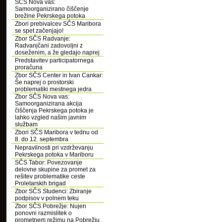
SČS Nova vas:
Samoorganizirano čiščenje
brežine Pekrskega potoka
Zbori prebivalcev SČS Maribora
se spet začenjajo!
Zbor SČS Radvanje:
Radvanjčani zadovoljni z
doseženim, a že gledajo naprej
Predstavitev participatornega
proračuna
Zbor SČS Center in Ivan Cankar:
Še naprej o prostorski
problematiki mestnega jedra
Zbor SČS Nova vas:
Samoorganizirana akcija
čiščenja Pekrskega potoka je
lahko vzgled našim javnim
službam
Zbori SČS Maribora v tednu od
8. do 12. septembra
Nepravilnosti pri vzdrževanju
Pekrskega potoka v Mariboru
SČS Tabor: Povezovanje
delovne skupine za promet za
rešitev problematike ceste
Proletarskih brigad
Zbor SČS Studenci: Zbiranje
podpisov v polnem teku
Zbor SČS Pobrežje: Nujen
ponovni razmislitek o
prometnem režimu na Pobrežju