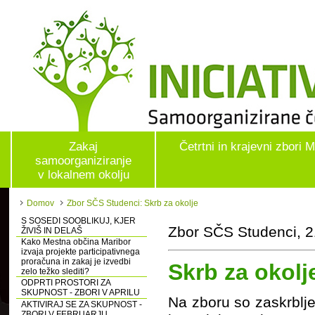
Zakaj
Četrtni in krajevni zbori 
samoorganiziranje
v lokalnem okolju
Domov
Zbor SČS Studenci: Skrb za okolje
S SOSEDI SOOBLIKUJ, KJER
Zbor SČS Studenci, 2
ŽIVIŠ IN DELAŠ
Kako Mestna občina Maribor
izvaja projekte participativnega
proračuna in zakaj je izvedbi
Skrb za okolj
zelo težko slediti?
ODPRTI PROSTORI ZA
SKUPNOST - ZBORI V APRILU
Na zboru so zaskrblj
AKTIVIRAJ SE ZA SKUPNOST -
ZBORI V FEBRUARJU