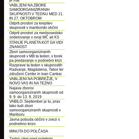
je mar
VABLJENI NA ZBORE
SAMOORGANIZIRANIH
SKUPNOSTI V TEDNU MED 21.
IN 27. OKTOBROM
Odprti prostori za krepitev
skupnosti v mariborski občini
Odprti prostori za medsosedsko
sodelovanje v svoji MČ ali KS
STANJE PLANETA KOT GA VIDI
ZNANOST
Zbori samoorganiziranih
skupnosti v MB ta teden, v torek
pa predavanje o podnebni krizi
Razprave ta teden v skupnostih
Radvanje, Magdalena, Tabor ter
združeni Center in Ivan Cankar
VABLJENI NA POBREŽJE, V
NOVO VAS IN NA TEZNO
Najava zborov
samoorganiziranih skupnosti od
9. 9. do 13. 9. 2019
VABILO: September je tu, prav
tako tudi zbori
samoorganiziranih skupnosti v
Mariboru
Javna pobuda občini v zvezi s
podnebno krizo
MINUTA DO POLČASA
Zadnji cikel pred poletnim