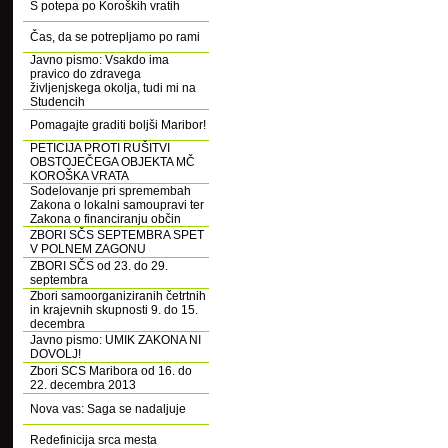
S potepa po Koroških vratih
Čas, da se potrepljamo po rami
Javno pismo: Vsakdo ima
pravico do zdravega
življenjskega okolja, tudi mi na
Studencih
Pomagajte graditi boljši Maribor!
PETICIJA PROTI RUŠITVI
OBSTOJEČEGA OBJEKTA MČ
KOROŠKA VRATA
Sodelovanje pri spremembah
Zakona o lokalni samoupravi ter
Zakona o financiranju občin
ZBORI SČS SEPTEMBRA SPET
V POLNEM ZAGONU
ZBORI SČS od 23. do 29.
septembra
Zbori samoorganiziranih četrtnih
in krajevnih skupnosti 9. do 15.
decembra
Javno pismo: UMIK ZAKONA NI
DOVOLJ!
Zbori SCS Maribora od 16. do
22. decembra 2013
Nova vas: Saga se nadaljuje
Redefinicija srca mesta