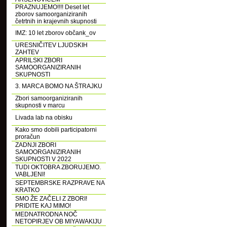
PRAZNUJEMO!!!! Deset let
zborov samoorganiziranih
četrtnih in krajevnih skupnosti
IMZ: 10 let zborov občank_ov
URESNIČITEV LJUDSKIH
ZAHTEV
APRILSKI ZBORI
SAMOORGANIZIRANIH
SKUPNOSTI
3. MARCA BOMO NA ŠTRAJKU
Zbori samoorganiziranih
skupnosti v marcu
Livada lab na obisku
Kako smo dobili participatorni
proračun
ZADNJI ZBORI
SAMOORGANIZIRANIH
SKUPNOSTI V 2022
TUDI OKTOBRA ZBORUJEMO.
VABLJENI!
SEPTEMBRSKE RAZPRAVE NA
KRATKO
SMO ŽE ZAČELI Z ZBORI!
PRIDITE KAJ MIMO!
MEDNATRODNA NOČ
NETOPIRJEV OB MIYAWAKIJU