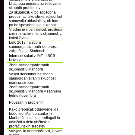
ključnega pomena za reševanje
skupnih problemov
Za skupnost, ki bo sposobna
prepoznati tako stiske soljudi kot
samovoljo oblastnikov, ob tem
pa bo sposobna tudi ukrepati
Vredno je vložiti delček prostega
časa in razmisleka v skupnost, v
kateri živimo
Leto 2019 na zboru
samoorganoziranih skupnosti
zaključujejo Studenci
Interesni safari z IMZ in SČS
Nova vas
Zbori samoorganiziranih
skupnosti v Mariboru
Veseli december na zborih
samoorganiziranih skupnosti
manj prazničen
Zbori samoorganiziranih
skupnosti v Mariboru v zadnjem
tednu novembra
Povezani v problemih
Kako prepričati odgovorne, da
bodo tudi Mariborčanke in
Mariborčani lahko predlagali in
odločali o delu občinskih
proračunskih sredstev
Vabljeni in dobrodošli vsi, ki vam