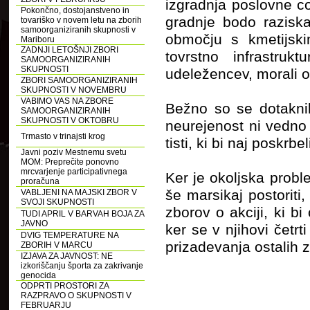
izgradnja poslovne c
Pokončno, dostojanstveno in
gradnje bodo razisk
tovariško v novem letu na zborih
samoorganiziranih skupnosti v
območju s kmetijskim
Mariboru
ZADNJI LETOŠNJI ZBORI
tovrstno infrastru
SAMOORGANIZIRANIH
SKUPNOSTI
udeležencev, morali o
ZBORI SAMOORGANIZIRANIH
SKUPNOSTI V NOVEMBRU
VABIMO VAS NA ZBORE
Bežno so se dotaknil
SAMOORGANIZIRANIH
SKUPNOSTI V OKTOBRU
neurejenost ni vedno
Trmasto v trinajsti krog
tisti, ki bi naj poskr
Javni poziv Mestnemu svetu
MOM: Preprečite ponovno
mrcvarjenje participativnega
Ker je okoljska probl
proračuna
še marsikaj postoriti
VABLJENI NA MAJSKI ZBOR V
SVOJI SKUPNOSTI
zborov o akciji, ki bi
TUDI APRIL V BARVAH BOJA ZA
JAVNO
ker se v njihovi četr
DVIG TEMPERATURE NA
prizadevanja ostalih z
ZBORIH V MARCU
IZJAVA ZA JAVNOST: NE
izkoriščanju športa za zakrivanje
genocida
ODPRTI PROSTORI ZA
RAZPRAVO O SKUPNOSTI V
FEBRUARJU