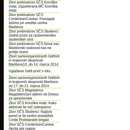
Zbor prebivalcev SČS Koroška
vrata: Zaparkirana MČ Koroška
vrata
Zbor prebivalcev SČS
CenterIvanCankar: Pomagati
želimo pri ureditvi centra
Maribora
Zbor prebivalcev SČS Studenci:
Zadnji poziv za razbremenitev
studenških cest
Zbor prebivalcev SČS Nova vas:
Mariborski vodovod nas ne
jemlje resno
Zbori samoorganiziranih četrtnih
in krajevnih skupnosti
Maribora10. do 14. marca 2014
Uglašene četrti prvič v etru
Zbori samoorganiziranih četrtnih
in krajevnih skupnosti Maribora
od 17. do 21. marca 2014
Zbor SČS Magdalena:
Magdalenčani aktivni ob Dnevu
za spremembe
Zbor SČS Koroška vrata: Kako
aktivirati še več sokrajanov
Zbor SČS Studenci: Najbolj
pereč je še vedno podaljšek
Ceste Proletarskih brigad
Zbor SČS CenterIvanCankar:
Akcija gre naprej