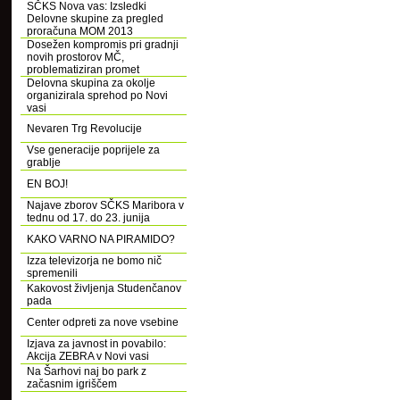
SČKS Nova vas: Izsledki
Delovne skupine za pregled
proračuna MOM 2013
Dosežen kompromis pri gradnji
novih prostorov MČ,
problematiziran promet
Delovna skupina za okolje
organizirala sprehod po Novi
vasi
Nevaren Trg Revolucije
Vse generacije poprijele za
grablje
EN BOJ!
Najave zborov SČKS Maribora v
tednu od 17. do 23. junija
KAKO VARNO NA PIRAMIDO?
Izza televizorja ne bomo nič
spremenili
Kakovost življenja Studenčanov
pada
Center odpreti za nove vsebine
Izjava za javnost in povabilo:
Akcija ZEBRA v Novi vasi
Na Šarhovi naj bo park z
začasnim igriščem