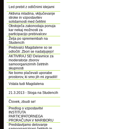
Led prebit z odličnimi idejami
Aktivna mladina, vključevanje
stroke in vzpostavitev
solidarnosti med četrtmi
Obstoječa zakonodaja ponuja
kar nekaj možnosti za
participacijo prebivalcev
Želja po spremembah na
Studencih
Prebivalci Magdalene so se
odločili: Zbori se nadaljujejo!
AKTIVIRAJ SE! Delavnice za
moderatorje zborov
samoorganizirnih četrtnih
skupnosti
Ne bomo plačevali uporabe
prostorov, ki smo jih mi zgradili!
Vstala tudi Magdalena
21.3.2013 - Sloga na Studencih
Človek, zbudi se!
Predlog o vzpostavitvi
INSTITUTA
PARTICIPATORNEGA
PRORAČUNA V MARIBORU
Predstavljamo delovanje
samoorganizirani četrtnih in