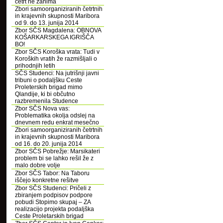
četrt ne zanima
Zbori samoorganiziranih četrtnih
in krajevnih skupnosti Maribora
od 9. do 13. junija 2014
Zbor SČS Magdalena: OBNOVA
KOŠARKARSKEGA IGRIŠČA
BO!
Zbor SČS Koroška vrata: Tudi v
Koroških vratih že razmišljali o
prihodnjih letih
SČS Studenci: Na jutrišnji javni
tribuni o podaljšku Ceste
Proleterskih brigad mimo
Qlandije, ki bi občutno
razbremenila Studence
Zbor SČS Nova vas:
Problematika okolja odslej na
dnevnem redu enkrat mesečno
Zbori samoorganiziranih četrtnih
in krajevnih skupnosti Maribora
od 16. do 20. junija 2014
Zbor SČS Pobrežje: Marsikateri
problem bi se lahko rešil že z
malo dobre volje
Zbor SČS Tabor: Na Taboru
iščejo konkretne rešitve
Zbor SČS Studenci: Pričeli z
zbiranjem podpisov podpore
pobudi Stopimo skupaj – ZA
realizacijo projekta podaljška
Ceste Proletarskih brigad