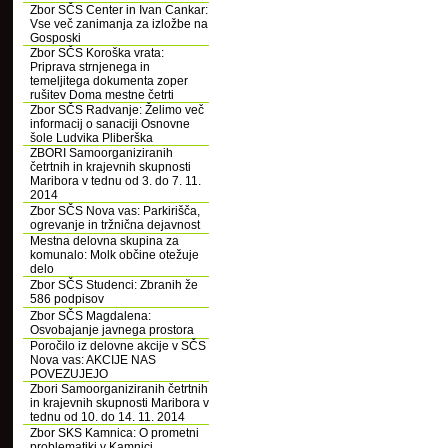
Zbor SČS Center in Ivan Cankar:
Vse več zanimanja za izložbe na
Gosposki
Zbor SČS Koroška vrata:
Priprava strnjenega in
temeljitega dokumenta zoper
rušitev Doma mestne četrti
Zbor SČS Radvanje: Želimo več
informacij o sanaciji Osnovne
šole Ludvika Pliberška
ZBORI Samoorganiziranih
četrtnih in krajevnih skupnosti
Maribora v tednu od 3. do 7. 11.
2014
Zbor SČS Nova vas: Parkirišča,
ogrevanje in tržnična dejavnost
Mestna delovna skupina za
komunalo: Molk občine otežuje
delo
Zbor SČS Studenci: Zbranih že
586 podpisov
Zbor SČS Magdalena:
Osvobajanje javnega prostora
Poročilo iz delovne akcije v SČS
Nova vas: AKCIJE NAS
POVEZUJEJO
Zbori Samoorganiziranih četrtnih
in krajevnih skupnosti Maribora v
tednu od 10. do 14. 11. 2014
Zbor SKS Kamnica: O prometni
problematiki v Kamnici