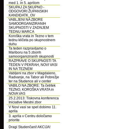
med 1. in 5. aprilom
SKUPAJ ZA SKUPNO -
ODGOVORI ŽUPANSKIH
KANDIDATK_OV
VABLJENI NA ZBORE
SAMOORGANIZIRANIH
SKUPNOSTI V ZADNJEM
TEDNU MARCA
Koroška vrata in Tezno v tem
tednu kličeta po skupnostnem
duhu
Ta teden razpravljamo o
Mariboru na 5 zborih
samoorganiziranih skupnosti
RAZPRAVE O SKUPNOSTI TA
TEDEN V PEKRAH, NOVI VASI
IN NA TEZNEM
Vabljeni na zbor v Magdaleno,
Radvanje, na Tabor ali Pobrežje
ter na Studence ali v center
VABILO NA ZBORE: Ta četrtek
TEZNO, KOROŠKA VRATA in
NOVA VAS
25.2.2013: Tiskovna konferenca
Iniciative Mestni zbor
V Novi vasi se spet dobimo 11.
aprila
3. aprila v Centru določamo
priorite
Dragi Studenčani! AKCIJA!