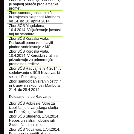
Zbor SČS Pobrežje: Na Pobrežju
je najbolj pereča problematika
promet
Zbori samoorganiziranih četrtnih
in krajevnih skupnosti Maribora
od 14. do 18. aprila 2014
Zbor SČS Magdalena,
10.4.2014: Vključevanje javnosti
naj bo standard
Zbor SČS Koraška vrata:
Poskušali bomo vzpostaviti
plodno sodelovanje z MČ
Zbor SČS Koroška vrata,
10.4.2014: V Koroških vratih si
prizadevajo za primernejšo
prometno ureditev
Zbor SČS Radvanje, 8.4.2014: v
sodelovanju s SČS Nova vas bi
se lotili Pekrskega potoka
Zbori samoorganiziranih četrtnih
in krajevnih skupnosti Maribora
21.4. do 25.4.2014
Kolesarjenje po Radvanju
Zbor SČS Pobrežje: Volje za
izboljšanje bivanjskega okolja
na Pobrežju je veliko
Zbor SČS Studenci, 17.4.2014:
Neposluh s strani občine sili
Studenčane na ulico
Zbor SČS Nova vas, 17.4.2014:
Potrebno je urediti okolico