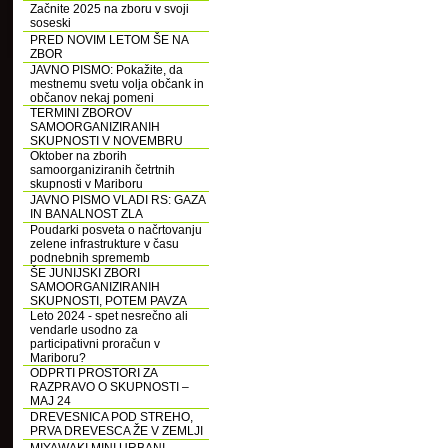
Začnite 2025 na zboru v svoji
soseski
PRED NOVIM LETOM ŠE NA
ZBOR
JAVNO PISMO: Pokažite, da
mestnemu svetu volja občank in
občanov nekaj pomeni
TERMINI ZBOROV
SAMOORGANIZIRANIH
SKUPNOSTI V NOVEMBRU
Oktober na zborih
samoorganiziranih četrtnih
skupnosti v Mariboru
JAVNO PISMO VLADI RS: GAZA
IN BANALNOST ZLA
Poudarki posveta o načrtovanju
zelene infrastrukture v času
podnebnih sprememb
ŠE JUNIJSKI ZBORI
SAMOORGANIZIRANIH
SKUPNOSTI, POTEM PAVZA
Leto 2024 - spet nesrečno ali
vendarle usodno za
participativni proračun v
Mariboru?
ODPRTI PROSTORI ZA
RAZPRAVO O SKUPNOSTI –
MAJ 24
DREVESNICA POD STREHO,
PRVA DREVESCA ŽE V ZEMLJI