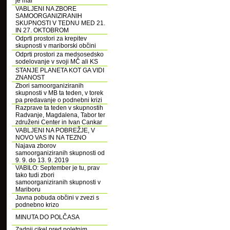
je mar
VABLJENI NA ZBORE
SAMOORGANIZIRANIH
SKUPNOSTI V TEDNU MED 21.
IN 27. OKTOBROM
Odprti prostori za krepitev
skupnosti v mariborski občini
Odprti prostori za medsosedsko
sodelovanje v svoji MČ ali KS
STANJE PLANETA KOT GA VIDI
ZNANOST
Zbori samoorganiziranih
skupnosti v MB ta teden, v torek
pa predavanje o podnebni krizi
Razprave ta teden v skupnostih
Radvanje, Magdalena, Tabor ter
združeni Center in Ivan Cankar
VABLJENI NA POBREŽJE, V
NOVO VAS IN NA TEZNO
Najava zborov
samoorganiziranih skupnosti od
9. 9. do 13. 9. 2019
VABILO: September je tu, prav
tako tudi zbori
samoorganiziranih skupnosti v
Mariboru
Javna pobuda občini v zvezi s
podnebno krizo
MINUTA DO POLČASA
Zadnji cikel pred poletnim