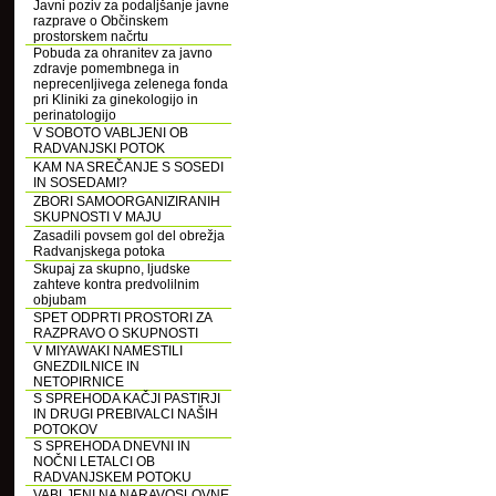
Javni poziv za podaljšanje javne
razprave o Občinskem
prostorskem načrtu
Pobuda za ohranitev za javno
zdravje pomembnega in
neprecenljivega zelenega fonda
pri Kliniki za ginekologijo in
perinatologijo
V SOBOTO VABLJENI OB
RADVANJSKI POTOK
KAM NA SREČANJE S SOSEDI
IN SOSEDAMI?
ZBORI SAMOORGANIZIRANIH
SKUPNOSTI V MAJU
Zasadili povsem gol del obrežja
Radvanjskega potoka
Skupaj za skupno, ljudske
zahteve kontra predvolilnim
objubam
SPET ODPRTI PROSTORI ZA
RAZPRAVO O SKUPNOSTI
V MIYAWAKI NAMESTILI
GNEZDILNICE IN
NETOPIRNICE
S SPREHODA KAČJI PASTIRJI
IN DRUGI PREBIVALCI NAŠIH
POTOKOV
S SPREHODA DNEVNI IN
NOČNI LETALCI OB
RADVANJSKEM POTOKU
VABLJENI NA NARAVOSLOVNE