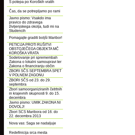
S potepa po Koroških vratih
Čas, da se potrepljamo po rami
Javno pismo: Vsakdo ima
pravico do zdravega
življenjskega okolja, tudi mi na
Studencih
Pomagajte graditi boljši Maribor!
PETICIJA PROTI RUŠITVI
OBSTOJEČEGA OBJEKTA MČ
KOROŠKA VRATA
Sodelovanje pri spremembah
Zakona o lokalni samoupravi ter
Zakona o financiranju občin
ZBORI SČS SEPTEMBRA SPET
V POLNEM ZAGONU
ZBORI SČS od 23. do 29.
septembra
Zbori samoorganiziranih četrtnih
in krajevnih skupnosti 9. do 15.
decembra
Javno pismo: UMIK ZAKONA NI
DOVOLJ!
Zbori SCS Maribora od 16. do
22. decembra 2013
Nova vas: Saga se nadaljuje
Redefinicija srca mesta