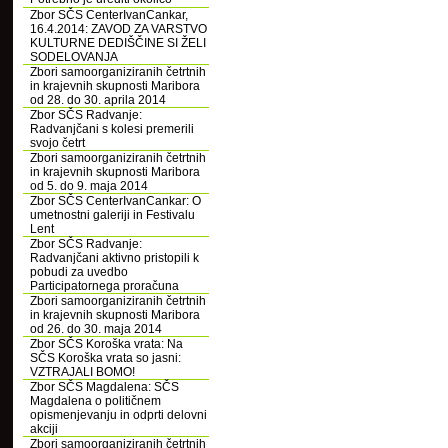
Zbor SČS CenterIvanCankar,
16.4.2014: ZAVOD ZA VARSTVO
KULTURNE DEDIŠČINE SI ŽELI
SODELOVANJA
Zbori samoorganiziranih četrtnih
in krajevnih skupnosti Maribora
od 28. do 30. aprila 2014
Zbor SČS Radvanje:
Radvanjčani s kolesi premerili
svojo četrt
Zbori samoorganiziranih četrtnih
in krajevnih skupnosti Maribora
od 5. do 9. maja 2014
Zbor SČS CenterIvanCankar: O
umetnostni galeriji in Festivalu
Lent
Zbor SČS Radvanje:
Radvanjčani aktivno pristopili k
pobudi za uvedbo
Participatornega proračuna
Zbori samoorganiziranih četrtnih
in krajevnih skupnosti Maribora
od 26. do 30. maja 2014
Zbor SČS Koroška vrata: Na
SČS Koroška vrata so jasni:
VZTRAJALI BOMO!
Zbor SČS Magdalena: SČS
Magdalena o političnem
opismenjevanju in odprti delovni
akciji
Zbori samoorganiziranih četrtnih