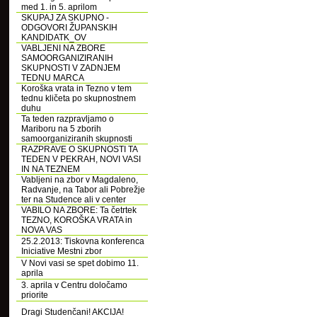
med 1. in 5. aprilom
SKUPAJ ZA SKUPNO -
ODGOVORI ŽUPANSKIH
KANDIDATK_OV
VABLJENI NA ZBORE
SAMOORGANIZIRANIH
SKUPNOSTI V ZADNJEM
TEDNU MARCA
Koroška vrata in Tezno v tem
tednu kličeta po skupnostnem
duhu
Ta teden razpravljamo o
Mariboru na 5 zborih
samoorganiziranih skupnosti
RAZPRAVE O SKUPNOSTI TA
TEDEN V PEKRAH, NOVI VASI
IN NA TEZNEM
Vabljeni na zbor v Magdaleno,
Radvanje, na Tabor ali Pobrežje
ter na Studence ali v center
VABILO NA ZBORE: Ta četrtek
TEZNO, KOROŠKA VRATA in
NOVA VAS
25.2.2013: Tiskovna konferenca
Iniciative Mestni zbor
V Novi vasi se spet dobimo 11.
aprila
3. aprila v Centru določamo
priorite
Dragi Studenčani! AKCIJA!