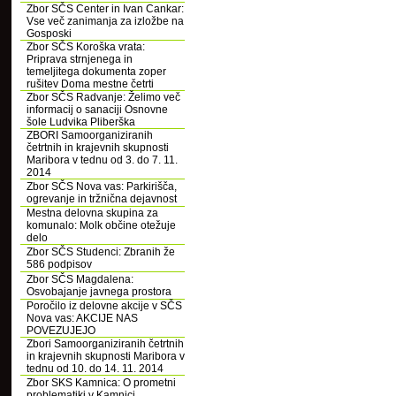
Zbor SČS Center in Ivan Cankar:
Vse več zanimanja za izložbe na
Gosposki
Zbor SČS Koroška vrata:
Priprava strnjenega in
temeljitega dokumenta zoper
rušitev Doma mestne četrti
Zbor SČS Radvanje: Želimo več
informacij o sanaciji Osnovne
šole Ludvika Pliberška
ZBORI Samoorganiziranih
četrtnih in krajevnih skupnosti
Maribora v tednu od 3. do 7. 11.
2014
Zbor SČS Nova vas: Parkirišča,
ogrevanje in tržnična dejavnost
Mestna delovna skupina za
komunalo: Molk občine otežuje
delo
Zbor SČS Studenci: Zbranih že
586 podpisov
Zbor SČS Magdalena:
Osvobajanje javnega prostora
Poročilo iz delovne akcije v SČS
Nova vas: AKCIJE NAS
POVEZUJEJO
Zbori Samoorganiziranih četrtnih
in krajevnih skupnosti Maribora v
tednu od 10. do 14. 11. 2014
Zbor SKS Kamnica: O prometni
problematiki v Kamnici