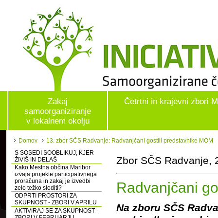
Zakaj
Četrtni in krajevni zbori 
samoorganiziranje
v lokalnem okolju
Domov
13. zbor SČS Radvanje: Radvanjčani gostili predstavnike MOM
S SOSEDI SOOBLIKUJ, KJER
Zbor SČS Radvanje, 
ŽIVIŠ IN DELAŠ
Kako Mestna občina Maribor
izvaja projekte participativnega
proračuna in zakaj je izvedbi
Radvanjčani go
zelo težko slediti?
ODPRTI PROSTORI ZA
SKUPNOST - ZBORI V APRILU
Na zboru SČS Radvanje
AKTIVIRAJ SE ZA SKUPNOST -
ZBORI V FEBRUARJU