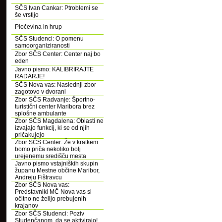
SČS Ivan Cankar: Ptroblemi se
še vrstijo
Pločevina in hrup
SČS Studenci: O pomenu
samoorganiziranosti
Zbor SČS Center: Center naj bo
eden
Javno pismo: KALIBRIRAJTE
RADARJE!
SČS Nova vas: Naslednji zbor
zagotovo v dvorani
Zbor SČS Radvanje: Športno-
turistični center Maribora brez
splošne ambulante
Zbor SČS Magdalena: Oblasti ne
izvajajo funkcij, ki se od njih
pričakujejo
Zbor SČS Center: Že v kratkem
bomo priča nekoliko bolj
urejenemu središču mesta
Javno pismo vstajniških skupin
županu Mestne občine Maribor,
Andreju Fištravcu
Zbor SČS Nova vas:
Predstavniki MČ Nova vas si
očitno ne želijo prebujenih
krajanov
Zbor SČS Studenci: Poziv
Studenčanom, da se aktivirajo!