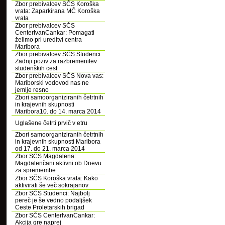
Zbor prebivalcev SČS Koroška
vrata: Zaparkirana MČ Koroška
vrata
Zbor prebivalcev SČS
CenterIvanCankar: Pomagati
želimo pri ureditvi centra
Maribora
Zbor prebivalcev SČS Studenci:
Zadnji poziv za razbremenitev
studenških cest
Zbor prebivalcev SČS Nova vas:
Mariborski vodovod nas ne
jemlje resno
Zbori samoorganiziranih četrtnih
in krajevnih skupnosti
Maribora10. do 14. marca 2014
Uglašene četrti prvič v etru
Zbori samoorganiziranih četrtnih
in krajevnih skupnosti Maribora
od 17. do 21. marca 2014
Zbor SČS Magdalena:
Magdalenčani aktivni ob Dnevu
za spremembe
Zbor SČS Koroška vrata: Kako
aktivirati še več sokrajanov
Zbor SČS Studenci: Najbolj
pereč je še vedno podaljšek
Ceste Proletarskih brigad
Zbor SČS CenterIvanCankar:
Akcija gre naprej