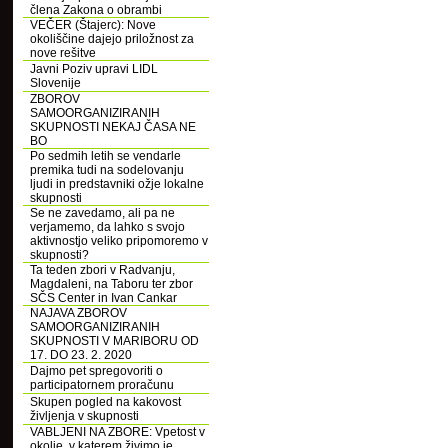
člena Zakona o obrambi
VEČER (Štajerc): Nove
okoliščine dajejo priložnost za
nove rešitve
Javni Poziv upravi LIDL
Slovenije
ZBOROV
SAMOORGANIZIRANIH
SKUPNOSTI NEKAJ ČASA NE
BO
Po sedmih letih se vendarle
premika tudi na sodelovanju
ljudi in predstavniki ožje lokalne
skupnosti
Se ne zavedamo, ali pa ne
verjamemo, da lahko s svojo
aktivnostjo veliko pripomoremo v
skupnosti?
Ta teden zbori v Radvanju,
Magdaleni, na Taboru ter zbor
SČS Center in Ivan Cankar
NAJAVA ZBOROV
SAMOORGANIZIRANIH
SKUPNOSTI V MARIBORU OD
17. DO 23. 2. 2020
Dajmo pet spregovoriti o
participatornem proračunu
Skupen pogled na kakovost
življenja v skupnosti
VABLJENI NA ZBORE: Vpetost v
okolje, v katerem živimo je