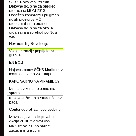
SČKS Nova vas: Izsledki
Delovne skupine za pregled
proračuna MOM 2013
Dosežen kompromis pri gradnji
novih prostorov MČ,
problematiziran promet
Delovna skupina za okolje
organizirala sprehod po Novi
vasi
Nevaren Trg Revolucije
Vse generacije poprijele za
grablje
EN BOJ!
Najave zborov SČKS Maribora v
tednu od 17. do 23. junija
KAKO VARNO NA PIRAMIDO?
Izza televizorja ne bomo nič
spremenili
Kakovost življenja Studenčanov
pada
Center odpreti za nove vsebine
Izjava za javnost in povabilo:
Akcija ZEBRA v Novi vasi
Na Šarhovi naj bo park z
začasnim igriščem