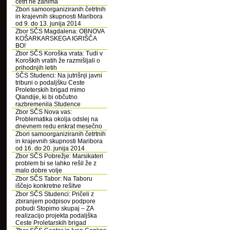
četrt ne zanima
Zbori samoorganiziranih četrtnih
in krajevnih skupnosti Maribora
od 9. do 13. junija 2014
Zbor SČS Magdalena: OBNOVA
KOŠARKARSKEGA IGRIŠČA
BO!
Zbor SČS Koroška vrata: Tudi v
Koroških vratih že razmišljali o
prihodnjih letih
SČS Studenci: Na jutrišnji javni
tribuni o podaljšku Ceste
Proleterskih brigad mimo
Qlandije, ki bi občutno
razbremenila Studence
Zbor SČS Nova vas:
Problematika okolja odslej na
dnevnem redu enkrat mesečno
Zbori samoorganiziranih četrtnih
in krajevnih skupnosti Maribora
od 16. do 20. junija 2014
Zbor SČS Pobrežje: Marsikateri
problem bi se lahko rešil že z
malo dobre volje
Zbor SČS Tabor: Na Taboru
iščejo konkretne rešitve
Zbor SČS Studenci: Pričeli z
zbiranjem podpisov podpore
pobudi Stopimo skupaj – ZA
realizacijo projekta podaljška
Ceste Proletarskih brigad