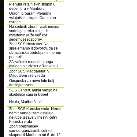
Plenum vstajniških skupin 6.
decembra v Mariboru
Uradni program Plenuma
vstajniških skupin Centralne
evrope
Na sedmih zborih vsak mesec
sodeluje preko sto ljudi –
izvedenih je že več kot
sedemdeset zborov.
Zbor SČS Nova vas: Ne
sprejemamo izgovorov, da se
obračunska obdobja ne morejo
poenotiti
ZA začetek medsebojnega
dialoga o turizmu v Radvanju
Zbor SČS Magdalena: V
Magdaleni vse v redu
Gosposka za novo leto bolj
dostojanstvena
SČS CenterCankar vabijo na
skodelico čaja in klepet
Hvala, Mariborčani!
Zbor SCS Koroska vrata: Nered,
nemir, vandalizem ostajajo
neljube težave v mestni četrti
Koroška vrata
Zbori prebivalcev
samoorganiziranih četrtnih
skupnosti Maribora od 6. do 12.