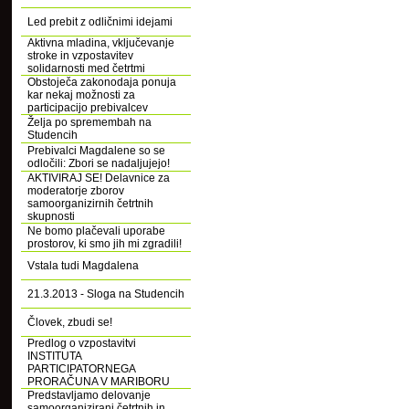
Led prebit z odličnimi idejami
Aktivna mladina, vključevanje
stroke in vzpostavitev
solidarnosti med četrtmi
Obstoječa zakonodaja ponuja
kar nekaj možnosti za
participacijo prebivalcev
Želja po spremembah na
Studencih
Prebivalci Magdalene so se
odločili: Zbori se nadaljujejo!
AKTIVIRAJ SE! Delavnice za
moderatorje zborov
samoorganizirnih četrtnih
skupnosti
Ne bomo plačevali uporabe
prostorov, ki smo jih mi zgradili!
Vstala tudi Magdalena
21.3.2013 - Sloga na Studencih
Človek, zbudi se!
Predlog o vzpostavitvi
INSTITUTA
PARTICIPATORNEGA
PRORAČUNA V MARIBORU
Predstavljamo delovanje
samoorganizirani četrtnih in