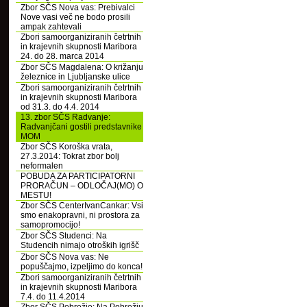
Zbor SČS Nova vas: Prebivalci
Nove vasi več ne bodo prosili
ampak zahtevali
Zbori samoorganiziranih četrtnih
in krajevnih skupnosti Maribora
24. do 28. marca 2014
Zbor SČS Magdalena: O križanju
železnice in Ljubljanske ulice
Zbori samoorganiziranih četrtnih
in krajevnih skupnosti Maribora
od 31.3. do 4.4. 2014
13. zbor SČS Radvanje:
Radvanjčani gostili predstavnike
MOM
Zbor SČS Koroška vrata,
27.3.2014: Tokrat zbor bolj
neformalen
POBUDA ZA PARTICIPATORNI
PRORAČUN – ODLOČAJ(MO) O
MESTU!
Zbor SČS CenterIvanCankar: Vsi
smo enakopravni, ni prostora za
samopromocijo!
Zbor SČS Studenci: Na
Studencih nimajo otroških igrišč
Zbor SČS Nova vas: Ne
popuščajmo, izpeljimo do konca!
Zbori samoorganiziranih četrtnih
in krajevnih skupnosti Maribora
7.4. do 11.4.2014