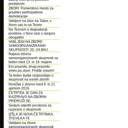
predahom
ZBORI: Pomembno mesto za
graditev participativne
demokracije
Vabljeni na zbor na Tabor, v
Novo vas in na Tezno
Na Teznem o degradaciji
prostora, v Novi vasi o njegovi
obogatitvi
VABLJENI NA ZBORE
SAMOORGANIZIRANIH
SKUPNOSTI: 20.-24.MAJ
Najava zborov
samoorganiziranih skupnosti za
teden med 13. in 19. majem
Eni prazniki, drugi prazniki -
vmes pa zbori. Pridite zraven!
Ta teden ljudje razpravljajo o
skupnosti na osmih zborih
Novičke z zborov med 8. in 21.
aprilom 2019
ČETRTEK JE DAN ZA
RAZPRAVO NA ZBORIH.
PRIDRUŽI SE.
Sedem odprtih prostorov za
razpravo o skupnosti
IZŠLA JE NOVA ČETRTINKA.
ŠTEVILKA 78.
Vabljeni na zbore
samoorganiziranih skupnosti