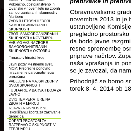
prebivalke in prebiv
Pokončno, dostojanstveno in
tovariško v novem letu na zborih
Obravnavalismo gradi
samoorganiziranih skupnosti v
Mariboru
novembra 2013 in je 
ZADNJI LETOŠNJI ZBORI
SAMOORGANIZIRANIH
ustanovljene Komisije
SKUPNOSTI
pregledno prostorsko
ZBORI SAMOORGANIZIRANIH
SKUPNOSTI V NOVEMBRU
da bodo javne razgrn
VABIMO VAS NA ZBORE
SAMOORGANIZIRANIH
resne spremembe osnu
SKUPNOSTI V OKTOBRU
priprave načrtov. Župa
Trmasto v trinajsti krog
naša vprašanja in pom
Javni poziv Mestnemu svetu
MOM: Preprečite ponovno
se je zavezal, da nam
mrcvarjenje participativnega
proračuna
Prihodnjič se bomo sr
VABLJENI NA MAJSKI ZBOR V
SVOJI SKUPNOSTI
torek 8. 4. 2014 ob 18.
TUDI APRIL V BARVAH BOJA ZA
JAVNO
DVIG TEMPERATURE NA
ZBORIH V MARCU
IZJAVA ZA JAVNOST: NE
izkoriščanju športa za zakrivanje
genocida
ODPRTI PROSTORI ZA
RAZPRAVO O SKUPNOSTI V
FEBRUARJU