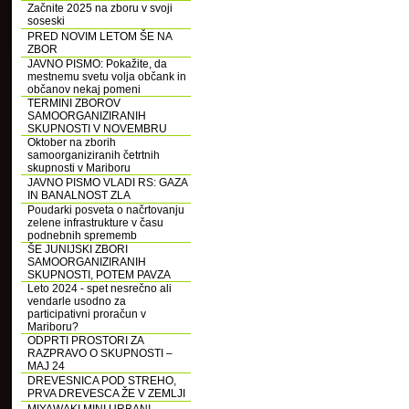
Začnite 2025 na zboru v svoji
soseski
PRED NOVIM LETOM ŠE NA
ZBOR
JAVNO PISMO: Pokažite, da
mestnemu svetu volja občank in
občanov nekaj pomeni
TERMINI ZBOROV
SAMOORGANIZIRANIH
SKUPNOSTI V NOVEMBRU
Oktober na zborih
samoorganiziranih četrtnih
skupnosti v Mariboru
JAVNO PISMO VLADI RS: GAZA
IN BANALNOST ZLA
Poudarki posveta o načrtovanju
zelene infrastrukture v času
podnebnih sprememb
ŠE JUNIJSKI ZBORI
SAMOORGANIZIRANIH
SKUPNOSTI, POTEM PAVZA
Leto 2024 - spet nesrečno ali
vendarle usodno za
participativni proračun v
Mariboru?
ODPRTI PROSTORI ZA
RAZPRAVO O SKUPNOSTI –
MAJ 24
DREVESNICA POD STREHO,
PRVA DREVESCA ŽE V ZEMLJI