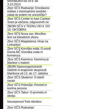
MARIBORA od 29.9. do
3.10.2014
Zbor SČS Radvanje: Enostavne
rešitve z minimalnimi sredstvi -
zakaj se potem ne uresničijo?
Zbor SČS Center in Ivan Cankar:
Sram je občane, odgovornih ne
ZBORI SČS V TEDNU OD 6. DO
10. OKTOBRA
Zbor SČS Nova vas: Mnoštvo
tem na tokratnem zboru
Zbor SČS Magdalena: Hrup na
Linhartovi
Zbor SČS Koroška vrata: O usodi
Doma MČ Koroška vrata ni
konsenza
Zbor SČS Kamnica: Kamnica je
Maribor v malem
ZBORI Samoorganiziranih
četrtnih in krajevnih skupnosti
Maribora od 13. do 17. oktobra
Zbor SČS Studenci: O starih
ranah
Zbor SČS Pobrežje: Promet in
kurilna sezona
Zbor SČS Tabor: O prometu in
okolju
Neurejenost Treh ribnikov
Zbor SČS Radvanje: