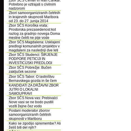
Zbor SČS Center in Ivan Cankar:
Potrebno je vztrajati s civilnim
nadzorom
Zbori samoorganiziranih četrtnih
in krajevnih skupnosti Maribora
od 23. do 27. junija 2014
Zbor SČS Koroška vrata:
Prostorska prezasedenost kot
razlog za gradnjo novega Doma
mestne četrti ne pije vode
Zbor SČS Magdalena: Usklajeni
predlogi komunalnih projektov v
magdaleni za naslednji dve leti
Zbor SČS Studenci: ŠIRJENJE
PODPORE PETICIJI IN
INVESTICIJSKI PREDLOGI
Zbor SČS Pobrežje: Bučen
zaključek sezone
Zbor SČS Tabor: O lastništvu
Bernavskega gozda in še čem
KANDIDATI ZA DRŽAVNI ZBOR
JUTRI O LOKALNI
SAMOUPRAVI
Zbor SČS Nova vas: Prebivalci
Nove vasi se ne bodo pustili
voziti žejne čez vodo
Postani moderator zborov
samoorganiziranih četrtnih
skupnosti v Mariboru
Kako se zgodijo spremembe? Ali
želiš biti del njih?