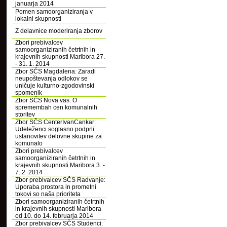
januarja 2014
Pomen samoorganiziranja v
lokalni skupnosti
Z delavnice moderiranja zborov
Zbori prebivalcev
samoorganiziranih četrtnih in
krajevnih skupnosti Maribora 27.
- 31. 1. 2014
Zbor SČS Magdalena: Zaradi
neupoštevanja odlokov se
uničuje kulturno-zgodovinski
spomenik
Zbor SČS Nova vas: O
spremembah cen komunalnih
storitev
Zbor SČS CenterIvanCankar:
Udeleženci soglasno podprli
ustanovitev delovne skupine za
komunalo
Zbori prebivalcev
samoorganiziranih četrtnih in
krajevnih skupnosti Maribora 3. -
7. 2. 2014
Zbor prebivalcev SČS Radvanje:
Uporaba prostora in prometni
tokovi so naša prioriteta
Zbori samoorganiziranih četrtnih
in krajevnih skupnosti Maribora
od 10. do 14. februarja 2014
Zbor prebivalcev SČS Studenci: