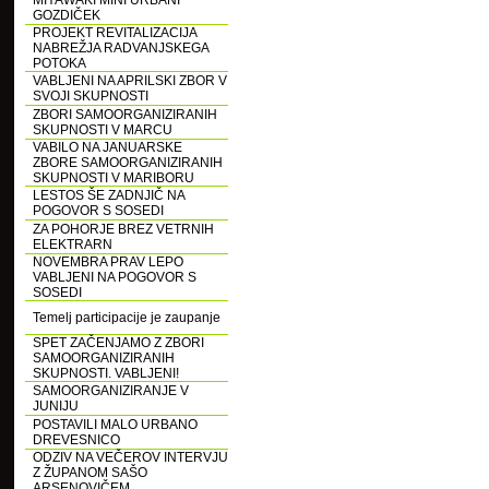
MIYAWAKI MINI URBANI
GOZDIČEK
PROJEKT REVITALIZACIJA
NABREŽJA RADVANJSKEGA
POTOKA
VABLJENI NA APRILSKI ZBOR V
SVOJI SKUPNOSTI
ZBORI SAMOORGANIZIRANIH
SKUPNOSTI V MARCU
VABILO NA JANUARSKE
ZBORE SAMOORGANIZIRANIH
SKUPNOSTI V MARIBORU
LESTOS ŠE ZADNJIČ NA
POGOVOR S SOSEDI
ZA POHORJE BREZ VETRNIH
ELEKTRARN
NOVEMBRA PRAV LEPO
VABLJENI NA POGOVOR S
SOSEDI
Temelj participacije je zaupanje
SPET ZAČENJAMO Z ZBORI
SAMOORGANIZIRANIH
SKUPNOSTI. VABLJENI!
SAMOORGANIZIRANJE V
JUNIJU
POSTAVILI MALO URBANO
DREVESNICO
ODZIV NA VEČEROV INTERVJU
Z ŽUPANOM SAŠO
ARSENOVIČEM