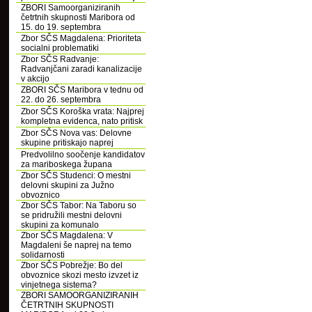
ZBORI Samoorganiziranih
četrtnih skupnosti Maribora od
15. do 19. septembra
Zbor SČS Magdalena: Prioriteta
socialni problematiki
Zbor SČS Radvanje:
Radvanjčani zaradi kanalizacije
v akcijo
ZBORI SČS Maribora v tednu od
22. do 26. septembra
Zbor SČS Koroška vrata: Najprej
kompletna evidenca, nato pritisk
Zbor SČS Nova vas: Delovne
skupine pritiskajo naprej
Predvolilno soočenje kandidatov
za mariboskega župana
Zbor SČS Studenci: O mestni
delovni skupini za Južno
obvoznico
Zbor SČS Tabor: Na Taboru so
se pridružili mestni delovni
skupini za komunalo
Zbor SČS Magdalena: V
Magdaleni še naprej na temo
solidarnosti
Zbor SČS Pobrežje: Bo del
obvoznice skozi mesto izvzet iz
vinjetnega sistema?
ZBORI SAMOORGANIZIRANIH
ČETRTNIH SKUPNOSTI