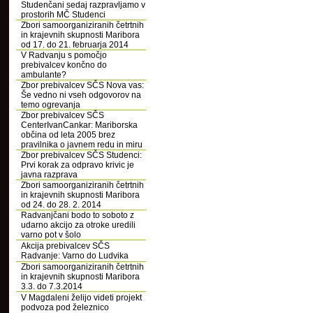
Studenčani sedaj razpravljamo v
prostorih MČ Studenci
Zbori samoorganiziranih četrtnih
in krajevnih skupnosti Maribora
od 17. do 21. februarja 2014
V Radvanju s pomočjo
prebivalcev končno do
ambulante?
Zbor prebivalcev SČS Nova vas:
Še vedno ni vseh odgovorov na
temo ogrevanja
Zbor prebivalcev SČS
CenterIvanCankar: Mariborska
občina od leta 2005 brez
pravilnika o javnem redu in miru
Zbor prebivalcev SČS Studenci:
Prvi korak za odpravo krivic je
javna razprava
Zbori samoorganiziranih četrtnih
in krajevnih skupnosti Maribora
od 24. do 28. 2. 2014
Radvanjčani bodo to soboto z
udarno akcijo za otroke uredili
varno pot v šolo
Akcija prebivalcev SČS
Radvanje: Varno do Ludvika
Zbori samoorganiziranih četrtnih
in krajevnih skupnosti Maribora
3.3. do 7.3.2014
V Magdaleni želijo videti projekt
podvoza pod železnico