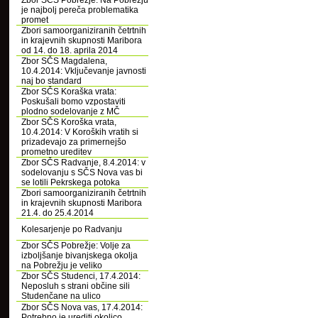
Zbor SČS Pobrežje: Na Pobrežju
je najbolj pereča problematika
promet
Zbori samoorganiziranih četrtnih
in krajevnih skupnosti Maribora
od 14. do 18. aprila 2014
Zbor SČS Magdalena,
10.4.2014: Vključevanje javnosti
naj bo standard
Zbor SČS Koraška vrata:
Poskušali bomo vzpostaviti
plodno sodelovanje z MČ
Zbor SČS Koroška vrata,
10.4.2014: V Koroških vratih si
prizadevajo za primernejšo
prometno ureditev
Zbor SČS Radvanje, 8.4.2014: v
sodelovanju s SČS Nova vas bi
se lotili Pekrskega potoka
Zbori samoorganiziranih četrtnih
in krajevnih skupnosti Maribora
21.4. do 25.4.2014
Kolesarjenje po Radvanju
Zbor SČS Pobrežje: Volje za
izboljšanje bivanjskega okolja
na Pobrežju je veliko
Zbor SČS Studenci, 17.4.2014:
Neposluh s strani občine sili
Studenčane na ulico
Zbor SČS Nova vas, 17.4.2014:
Potrebno je urediti okolico