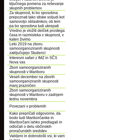
ključnega pomena za reševanje
skupnih problemov
Za skupnost, ki bo sposobna
prepoznati tako stiske soljudi kot
samovoljo oblastnikov, ob tem
pa bo sposobna tudi ukrepati
Vredno je vložiti delček prostega
časa in razmisleka v skupnost, v
kateri živimo
Leto 2019 na zboru
samoorganoziranih skupnosti
zaključujejo Studenci
Interesni safari z IMZ in SČS
Nova vas
Zbori samoorganiziranih
skupnosti v Mariboru
Veseli december na zborih
samoorganiziranih skupnosti
manj prazničen
Zbori samoorganiziranih
skupnosti v Mariboru v zadnjem
tednu novembra
Povezani v problemih
Kako prepričati odgovorne, da
bodo tudi Mariborčanke in
Mariborčani lahko predlagali in
odločali o delu občinskih
proračunskih sredstev
Vabljeni in dobrodošli vsi, ki vam