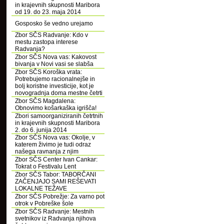
in krajevnih skupnosti Maribora
od 19. do 23. maja 2014
Gosposko še vedno urejamo
Zbor SČS Radvanje: Kdo v
mestu zastopa interese
Radvanja?
Zbor SČS Nova vas: Kakovost
bivanja v Novi vasi se slabša
Zbor SČS Koroška vrata:
Potrebujemo racionalnejše in
bolj koristne investicije, kot je
novogradnja doma mestne četrti
Zbor SČS Magdalena:
Obnovimo košarkaška igrišča!
Zbori samoorganiziranih četrtnih
in krajevnih skupnosti Maribora
2. do 6. junija 2014
Zbor SČS Nova vas: Okolje, v
katerem živimo je tudi odraz
našega ravnanja z njim
Zbor SČS Center Ivan Cankar:
Tokrat o Festivalu Lent
Zbor SČS Tabor: TABORČANI
ZAČENJAJO SAMI REŠEVATI
LOKALNE TEŽAVE
Zbor SČS Pobrežje: Za varno pot
otrok v Pobreške šole
Zbor SČS Radvanje: Mestnih
svetnikov iz Radvanja njihova