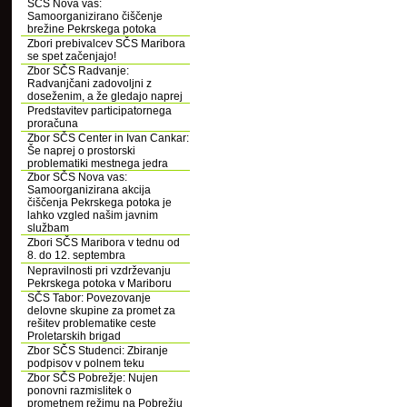
SČS Nova vas:
Samoorganizirano čiščenje
brežine Pekrskega potoka
Zbori prebivalcev SČS Maribora
se spet začenjajo!
Zbor SČS Radvanje:
Radvanjčani zadovoljni z
doseženim, a že gledajo naprej
Predstavitev participatornega
proračuna
Zbor SČS Center in Ivan Cankar:
Še naprej o prostorski
problematiki mestnega jedra
Zbor SČS Nova vas:
Samoorganizirana akcija
čiščenja Pekrskega potoka je
lahko vzgled našim javnim
službam
Zbori SČS Maribora v tednu od
8. do 12. septembra
Nepravilnosti pri vzdrževanju
Pekrskega potoka v Mariboru
SČS Tabor: Povezovanje
delovne skupine za promet za
rešitev problematike ceste
Proletarskih brigad
Zbor SČS Studenci: Zbiranje
podpisov v polnem teku
Zbor SČS Pobrežje: Nujen
ponovni razmislitek o
prometnem režimu na Pobrežju