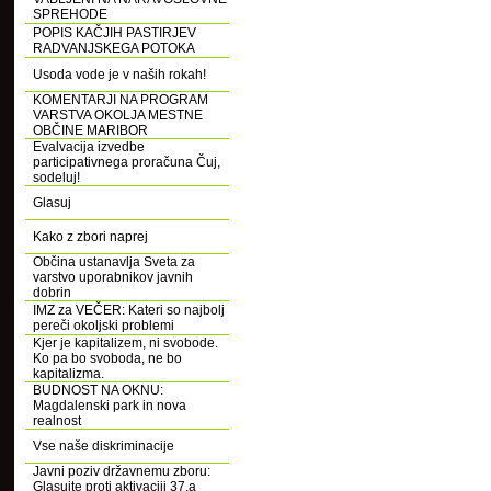
SPREHODE
POPIS KAČJIH PASTIRJEV
RADVANJSKEGA POTOKA
Usoda vode je v naših rokah!
KOMENTARJI NA PROGRAM
VARSTVA OKOLJA MESTNE
OBČINE MARIBOR
Evalvacija izvedbe
participativnega proračuna Čuj,
sodeluj!
Glasuj
Kako z zbori naprej
Občina ustanavlja Sveta za
varstvo uporabnikov javnih
dobrin
IMZ za VEČER: Kateri so najbolj
pereči okoljski problemi
Kjer je kapitalizem, ni svobode.
Ko pa bo svoboda, ne bo
kapitalizma.
BUDNOST NA OKNU:
Magdalenski park in nova
realnost
Vse naše diskriminacije
Javni poziv državnemu zboru:
Glasujte proti aktivaciji 37.a