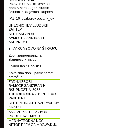
PRAZNUJEMO!!!! Deset let
zborov samoorganiziranih
četrtnih in krajevnih skupnosti
IMZ: 10 let zborov občank_ov
URESNIČITEV LJUDSKIH
ZAHTEV
APRILSKI ZBORI
SAMOORGANIZIRANIH
SKUPNOSTI
3. MARCA BOMO NA ŠTRAJKU
Zbori samoorganiziranih
skupnosti v marcu
Livada lab na obisku
Kako smo dobili participatorni
proračun
ZADNJI ZBORI
SAMOORGANIZIRANIH
SKUPNOSTI V 2022
TUDI OKTOBRA ZBORUJEMO.
VABLJENI!
SEPTEMBRSKE RAZPRAVE NA
KRATKO
SMO ŽE ZAČELI Z ZBORI!
PRIDITE KAJ MIMO!
MEDNATRODNA NOČ
NETOPIRJEV OB MIYAWAKIJU