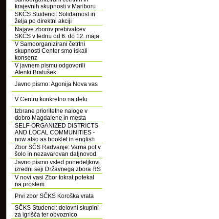
krajevnih skupnosti v Mariboru
SKČS Studenci: Solidarnost in
želja po direktni akciji
Najave zborov prebivalcev
SKČS v tednu od 6. do 12. maja
V Samoorganizirani četrtni
skupnosti Center smo iskali
konsenz
V javnem pismu odgovorili
Alenki Bratušek
Javno pismo: Agonija Nova vas
V Centru konkretno na delo
Izbrane prioritetne naloge v
dobro Magdalene in mesta
SELF-ORGANIZED DISTRICTS
AND LOCAL COMMUNITIES -
now also as booklet in english
Zbor SČS Radvanje: Varna pot v
šolo in nezavarovan daljnovod
Javno pismo vsled ponedeljkovi
izredni seji Državnega zbora RS
V novi vasi Zbor tokrat potekal
na prostem
Prvi zbor SČKS Koroška vrata
SČKS Studenci: delovni skupini
za igrišča ter obvoznico