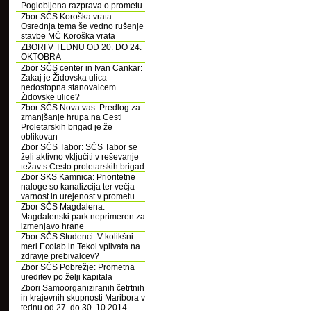
Poglobljena razprava o prometu
Zbor SČS Koroška vrata:
Osrednja tema še vedno rušenje
stavbe MČ Koroška vrata
ZBORI V TEDNU OD 20. DO 24.
OKTOBRA
Zbor SČS center in Ivan Cankar:
Zakaj je Židovska ulica
nedostopna stanovalcem
Židovske ulice?
Zbor SČS Nova vas: Predlog za
zmanjšanje hrupa na Cesti
Proletarskih brigad je že
oblikovan
Zbor SČS Tabor: SČS Tabor se
želi aktivno vključiti v reševanje
težav s Cesto proletarskih brigad
Zbor SKS Kamnica: Prioritetne
naloge so kanalizcija ter večja
varnost in urejenost v prometu
Zbor SČS Magdalena:
Magdalenski park neprimeren za
izmenjavo hrane
Zbor SČS Studenci: V kolikšni
meri Ecolab in Tekol vplivata na
zdravje prebivalcev?
Zbor SČS Pobrežje: Prometna
ureditev po želji kapitala
Zbori Samoorganiziranih četrtnih
in krajevnih skupnosti Maribora v
tednu od 27. do 30. 10.2014