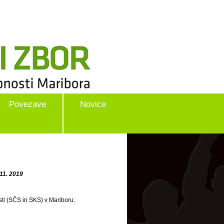
Povezave
Novice
 11. 2019
sti (SČS in SKS) v Mariboru: