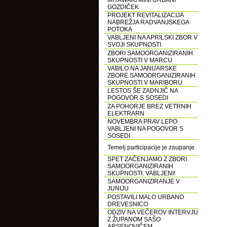
MIYAWAKI MINI URBANI
GOZDIČEK
PROJEKT REVITALIZACIJA
NABREŽJA RADVANJSKEGA
POTOKA
VABLJENI NA APRILSKI ZBOR V
SVOJI SKUPNOSTI
ZBORI SAMOORGANIZIRANIH
SKUPNOSTI V MARCU
VABILO NA JANUARSKE
ZBORE SAMOORGANIZIRANIH
SKUPNOSTI V MARIBORU
LESTOS ŠE ZADNJIČ NA
POGOVOR S SOSEDI
ZA POHORJE BREZ VETRNIH
ELEKTRARN
NOVEMBRA PRAV LEPO
VABLJENI NA POGOVOR S
SOSEDI
Temelj participacije je zaupanje
SPET ZAČENJAMO Z ZBORI
SAMOORGANIZIRANIH
SKUPNOSTI. VABLJENI!
SAMOORGANIZIRANJE V
JUNIJU
POSTAVILI MALO URBANO
DREVESNICO
ODZIV NA VEČEROV INTERVJU
Z ŽUPANOM SAŠO
ARSENOVIČEM