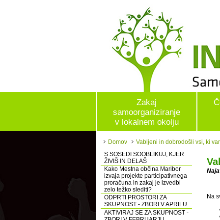
Zakaj
Č
samoorganiziranje
v lokalnem okolju
Domov
Vabljeni in dobrodošli vsi, ki v
S SOSEDI SOOBLIKUJ, KJER
Va
ŽIVIŠ IN DELAŠ
Kako Mestna občina Maribor
Naja
izvaja projekte participativnega
proračuna in zakaj je izvedbi
zelo težko slediti?
Na s
ODPRTI PROSTORI ZA
SKUPNOST - ZBORI V APRILU
AKTIVIRAJ SE ZA SKUPNOST -
ZBORI V FEBRUARJU