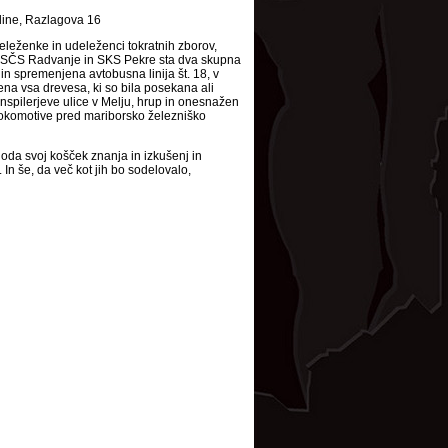
adine, Razlagova 16
eleženke in udeleženci tokratnih zborov,
i. V SČS Radvanje in SKS Pekre sta dva skupna
in spremenjena avtobusna linija št. 18, v
 vsa drevesa, ki so bila posekana ali
nspilerjeve ulice v Melju, hrup in onesnažen
lokomotive pred mariborsko železniško
da svoj košček znanja in izkušenj in
n še, da več kot jih bo sodelovalo,