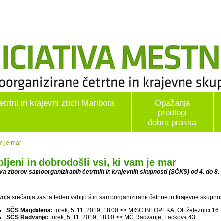
etrtni in krajevni zbori Maribora
Opažanja
predlogi
dobra praksa
am je mar
bljeni in dobrodošli vsi, ki vam je mar
va zborov samoorganiziranih četrtnih in krajevnih skupnosti (SČKS) od 4. do 8.
voja srečanja vas ta teden vabijo štiri samoorganizirane četrtne in krajevne skupno
SČS Magdalena:
torek, 5. 11. 2019, 18.00 >> MISC INFOPEKA, Ob železnici 16
SČS Radvanje:
torek, 5. 11. 2019, 18.00 >> MČ Radvanje, Lackova 43