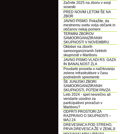
Začnite 2025 na zboru v svoji
soseski
PRED NOVIM LETOM ŠE NA
ZBOR
JAVNO PISMO: Pokažite, da
mestnemu svetu volja občank in
občanov nekaj pomeni
TERMINI ZBOROV
SAMOORGANIZIRANIH
SKUPNOSTI V NOVEMBRU
Oktober na zborih
samoorganiziranih četrtnih
skupnosti v Mariboru
JAVNO PISMO VLADI RS: GAZA
IN BANALNOST ZLA
Poudarki posveta o načrtovanju
zelene infrastrukture v času
podnebnih sprememb
ŠE JUNIJSKI ZBORI
SAMOORGANIZIRANIH
SKUPNOSTI, POTEM PAVZA
Leto 2024 - spet nesrečno ali
vendarle usodno za
participativni proračun v
Mariboru?
ODPRTI PROSTORI ZA
RAZPRAVO O SKUPNOSTI –
MAJ 24
DREVESNICA POD STREHO,
PRVA DREVESCA ŽE V ZEMLJI