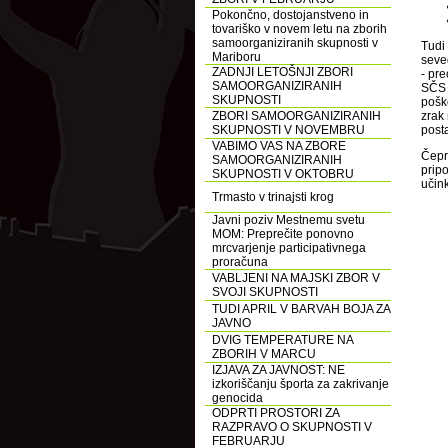
Pokončno, dostojanstveno in
tovariško v novem letu na zborih
samoorganiziranih skupnosti v
Tudi
Mariboru
seved
ZADNJI LETOŠNJI ZBORI
- pr
SAMOORGANIZIRANIH
SČS 
SKUPNOSTI
pošk
ZBORI SAMOORGANIZIRANIH
zrak
SKUPNOSTI V NOVEMBRU
post
VABIMO VAS NA ZBORE
Čepr
SAMOORGANIZIRANIH
prip
SKUPNOSTI V OKTOBRU
učink
Trmasto v trinajsti krog
Javni poziv Mestnemu svetu
MOM: Preprečite ponovno
mrcvarjenje participativnega
proračuna
VABLJENI NA MAJSKI ZBOR V
SVOJI SKUPNOSTI
TUDI APRIL V BARVAH BOJA ZA
JAVNO
DVIG TEMPERATURE NA
ZBORIH V MARCU
IZJAVA ZA JAVNOST: NE
izkoriščanju športa za zakrivanje
genocida
ODPRTI PROSTORI ZA
RAZPRAVO O SKUPNOSTI V
FEBRUARJU