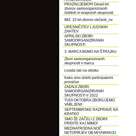
PRAZNUJEMO!!!! Deset let
zborov samoorganiziranih
četrtnih in krajevnih skupnosti
IMZ: 10 let zborov občank_ov
URESNIČITEV LJUDSKIH
ZAHTEV
APRILSKI ZBORI
SAMOORGANIZIRANIH
SKUPNOSTI
3. MARCA BOMO NA ŠTRAJKU
Zbori samoorganiziranih
skupnosti v marcu
Livada lab na obisku
Kako smo dobili participatorni
proračun
ZADNJI ZBORI
SAMOORGANIZIRANIH
SKUPNOSTI V 2022
TUDI OKTOBRA ZBORUJEMO.
VABLJENI!
SEPTEMBRSKE RAZPRAVE NA
KRATKO
SMO ŽE ZAČELI Z ZBORI!
PRIDITE KAJ MIMO!
MEDNATRODNA NOČ
NETOPIRJEV OB MIYAWAKIJU