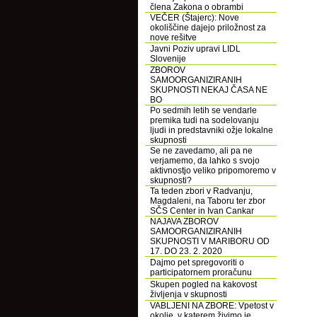
člena Zakona o obrambi
VEČER (Štajerc): Nove
okoliščine dajejo priložnost za
nove rešitve
Javni Poziv upravi LIDL
Slovenije
ZBOROV
SAMOORGANIZIRANIH
SKUPNOSTI NEKAJ ČASA NE
BO
Po sedmih letih se vendarle
premika tudi na sodelovanju
ljudi in predstavniki ožje lokalne
skupnosti
Se ne zavedamo, ali pa ne
verjamemo, da lahko s svojo
aktivnostjo veliko pripomoremo v
skupnosti?
Ta teden zbori v Radvanju,
Magdaleni, na Taboru ter zbor
SČS Center in Ivan Cankar
NAJAVA ZBOROV
SAMOORGANIZIRANIH
SKUPNOSTI V MARIBORU OD
17. DO 23. 2. 2020
Dajmo pet spregovoriti o
participatornem proračunu
Skupen pogled na kakovost
življenja v skupnosti
VABLJENI NA ZBORE: Vpetost v
okolje, v katerem živimo je