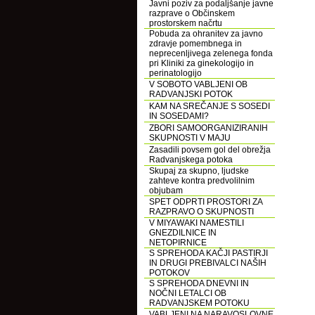
Javni poziv za podaljšanje javne
razprave o Občinskem
prostorskem načrtu
Pobuda za ohranitev za javno
zdravje pomembnega in
neprecenljivega zelenega fonda
pri Kliniki za ginekologijo in
perinatologijo
V SOBOTO VABLJENI OB
RADVANJSKI POTOK
KAM NA SREČANJE S SOSEDI
IN SOSEDAMI?
ZBORI SAMOORGANIZIRANIH
SKUPNOSTI V MAJU
Zasadili povsem gol del obrežja
Radvanjskega potoka
Skupaj za skupno, ljudske
zahteve kontra predvolilnim
objubam
SPET ODPRTI PROSTORI ZA
RAZPRAVO O SKUPNOSTI
V MIYAWAKI NAMESTILI
GNEZDILNICE IN
NETOPIRNICE
S SPREHODA KAČJI PASTIRJI
IN DRUGI PREBIVALCI NAŠIH
POTOKOV
S SPREHODA DNEVNI IN
NOČNI LETALCI OB
RADVANJSKEM POTOKU
VABLJENI NA NARAVOSLOVNE