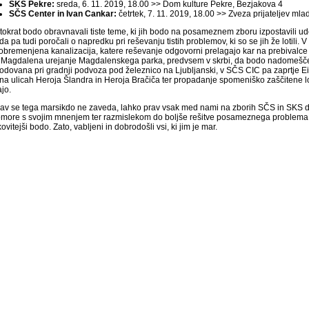
SKS Pekre:
sreda, 6. 11. 2019, 18.00 >> Dom kulture Pekre, Bezjakova 4
SČS Center in Ivan Cankar:
četrtek, 7. 11. 2019, 18.00 >> Zveza prijateljev ml
 tokrat bodo obravnavali tiste teme, ki jih bodo na posameznem zboru izpostavili ud
a pa tudi poročali o napredku pri reševanju tistih problemov, ki so se jih že lotil
eobremenjena kanalizacija, katere reševanje odgovorni prelagajo kar na prebivalce 
Magdalena urejanje Magdalenskega parka, predvsem v skrbi, da bodo nadomeščena
odovana pri gradnji podvoza pod železnico na Ljubljanski, v SČS CIC pa zaprtje Ei
 na ulicah Heroja Šlandra in Heroja Bračiča ter propadanje spomeniško zaščitene 
ajo.
av se tega marsikdo ne zaveda, lahko prav vsak med nami na zborih SČS in SKS do
omore s svojim mnenjem ter razmislekom do boljše rešitve posameznega problema. I
ovitejši bodo. Zato, vabljeni in dobrodošli vsi, ki jim je mar.