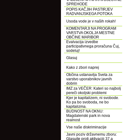
SPREHODE
POPIS KAČJIH PASTIRJEV
RADVANJSKEGA POTOKA
Usoda vode je v naših rokah!
KOMENTARJI NA PROGRAM
VARSTVA OKOLJA MESTNE
OBČINE MARIBOR
Evalvacija izvedbe
participativnega proračuna Čuj,
sodeluj!
Glasuj
Kako z zbori naprej
Občina ustanavlja Sveta za
varstvo uporabnikov javnih
dobrin
IMZ za VEČER: Kateri so najbolj
pereči okoljski problemi
Kjer je kapitalizem, ni svobode.
Ko pa bo svoboda, ne bo
kapitalizma.
BUDNOST NA OKNU:
Magdalenski park in nova
realnost
Vse naše diskriminacije
Javni poziv državnemu zboru:
Glasujte proti aktivaciji 37.a