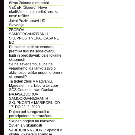
člena Zakona o obrambi
VEČER (Štajerc): Nove
okoliščine dajejo priložnost za
nove rešitve
Javni Poziv upravi LIDL
Slovenije
ZBOROV
SAMOORGANIZIRANIH
SKUPNOSTI NEKAJ ČASA NE
BO
Po sedmih letih se vendarle
premika tudi na sodelovanju
ljudi in predstavniki ožje lokalne
skupnosti
Se ne zavedamo, ali pa ne
verjamemo, da lahko s svojo
aktivnostjo veliko pripomoremo v
skupnosti?
Ta teden zbori v Radvanju,
Magdaleni, na Taboru ter zbor
SČS Center in Ivan Cankar
NAJAVA ZBOROV
SAMOORGANIZIRANIH
SKUPNOSTI V MARIBORU OD
17. DO 23. 2. 2020
Dajmo pet spregovoriti o
participatornem proračunu
Skupen pogled na kakovost
življenja v skupnosti
VABLJENI NA ZBORE: Vpetost v
okolje, v katerem živimo je