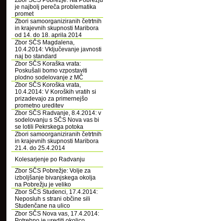
Zbor SČS Pobrežje: Na Pobrežju
je najbolj pereča problematika
promet
Zbori samoorganiziranih četrtnih
in krajevnih skupnosti Maribora
od 14. do 18. aprila 2014
Zbor SČS Magdalena,
10.4.2014: Vključevanje javnosti
naj bo standard
Zbor SČS Koraška vrata:
Poskušali bomo vzpostaviti
plodno sodelovanje z MČ
Zbor SČS Koroška vrata,
10.4.2014: V Koroških vratih si
prizadevajo za primernejšo
prometno ureditev
Zbor SČS Radvanje, 8.4.2014: v
sodelovanju s SČS Nova vas bi
se lotili Pekrskega potoka
Zbori samoorganiziranih četrtnih
in krajevnih skupnosti Maribora
21.4. do 25.4.2014
Kolesarjenje po Radvanju
Zbor SČS Pobrežje: Volje za
izboljšanje bivanjskega okolja
na Pobrežju je veliko
Zbor SČS Studenci, 17.4.2014:
Neposluh s strani občine sili
Studenčane na ulico
Zbor SČS Nova vas, 17.4.2014:
Potrebno je urediti okolico