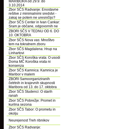
MARIBORA od 29.9. do
3.10.2014
Zbor SČS Radvanje: Enostavne
rešitve z minimalnimi sredstvi -
zakaj se potem ne uresničijo?
Zbor SČS Center in Ivan Cankar:
Sram je občane, odgovornih ne
ZBORI SČS V TEDNU OD 6. DO
10. OKTOBRA
Zbor SČS Nova vas: Mnoštvo
tem na tokratnem zboru
Zbor SČS Magdalena: Hrup na
Linhartovi
Zbor SČS Koroška vrata: O usodi
Doma MČ Koroška vrata ni
konsenza
Zbor SČS Kamnica: Kamnica je
Maribor v malem
ZBORI Samoorganiziranih
četrtnih in krajevnih skupnosti
Maribora od 13. do 17. oktobra
Zbor SČS Studenci: O starih
ranah
Zbor SČS Pobrežje: Promet in
kurilna sezona
Zbor SČS Tabor: O prometu in
okolju
Neurejenost Treh ribnikov
Zbor SČS Radvanje: