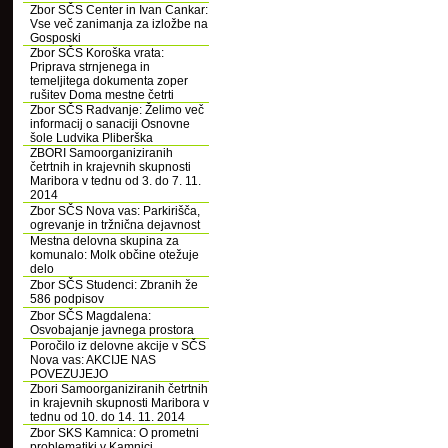
Zbor SČS Center in Ivan Cankar:
Vse več zanimanja za izložbe na
Gosposki
Zbor SČS Koroška vrata:
Priprava strnjenega in
temeljitega dokumenta zoper
rušitev Doma mestne četrti
Zbor SČS Radvanje: Želimo več
informacij o sanaciji Osnovne
šole Ludvika Pliberška
ZBORI Samoorganiziranih
četrtnih in krajevnih skupnosti
Maribora v tednu od 3. do 7. 11.
2014
Zbor SČS Nova vas: Parkirišča,
ogrevanje in tržnična dejavnost
Mestna delovna skupina za
komunalo: Molk občine otežuje
delo
Zbor SČS Studenci: Zbranih že
586 podpisov
Zbor SČS Magdalena:
Osvobajanje javnega prostora
Poročilo iz delovne akcije v SČS
Nova vas: AKCIJE NAS
POVEZUJEJO
Zbori Samoorganiziranih četrtnih
in krajevnih skupnosti Maribora v
tednu od 10. do 14. 11. 2014
Zbor SKS Kamnica: O prometni
problematiki v Kamnici