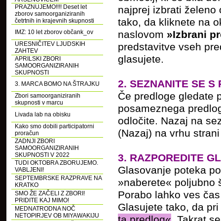
PRAZNUJEMO!!!! Deset let
najprej izbrati želeno
zborov samoorganiziranih
tako, da kliknete na 
četrtnih in krajevnih skupnosti
IMZ: 10 let zborov občank_ov
naslovom
»Izbrani p
URESNIČITEV LJUDSKIH
predstavitve vseh pre
ZAHTEV
glasujete.
APRILSKI ZBORI
SAMOORGANIZIRANIH
SKUPNOSTI
2. SEZNANITE SE S
3. MARCA BOMO NA ŠTRAJKU
Če predloge gledate p
Zbori samoorganiziranih
skupnosti v marcu
posameznega predloga 
Livada lab na obisku
odločite. Nazaj na s
Kako smo dobili participatorni
(Nazaj) na vrhu strani 
proračun
ZADNJI ZBORI
SAMOORGANIZIRANIH
SKUPNOSTI V 2022
3. RAZPOREDITE G
TUDI OKTOBRA ZBORUJEMO.
Glasovanje poteka po
VABLJENI!
SEPTEMBRSKE RAZPRAVE NA
»naberete« poljubno š
KRATKO
Porabo lahko ves čas 
SMO ŽE ZAČELI Z ZBORI!
PRIDITE KAJ MIMO!
Glasujete tako, da p
MEDNATRODNA NOČ
NETOPIRJEV OB MIYAWAKIJU
ta predlog«
. Takrat 