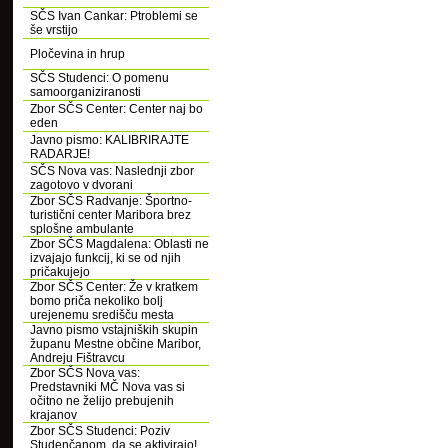
SČS Ivan Cankar: Ptroblemi se
še vrstijo
Pločevina in hrup
SČS Studenci: O pomenu
samoorganiziranosti
Zbor SČS Center: Center naj bo
eden
Javno pismo: KALIBRIRAJTE
RADARJE!
SČS Nova vas: Naslednji zbor
zagotovo v dvorani
Zbor SČS Radvanje: Športno-
turistični center Maribora brez
splošne ambulante
Zbor SČS Magdalena: Oblasti ne
izvajajo funkcij, ki se od njih
pričakujejo
Zbor SČS Center: Že v kratkem
bomo priča nekoliko bolj
urejenemu središču mesta
Javno pismo vstajniških skupin
županu Mestne občine Maribor,
Andreju Fištravcu
Zbor SČS Nova vas:
Predstavniki MČ Nova vas si
očitno ne želijo prebujenih
krajanov
Zbor SČS Studenci: Poziv
Studenčanom, da se aktivirajo!