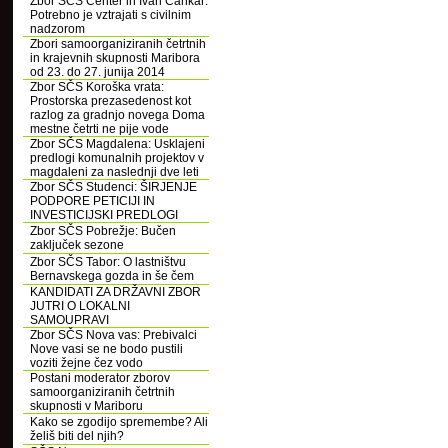
Zbor SČS Center in Ivan Cankar:
Potrebno je vztrajati s civilnim
nadzorom
Zbori samoorganiziranih četrtnih
in krajevnih skupnosti Maribora
od 23. do 27. junija 2014
Zbor SČS Koroška vrata:
Prostorska prezasedenost kot
razlog za gradnjo novega Doma
mestne četrti ne pije vode
Zbor SČS Magdalena: Usklajeni
predlogi komunalnih projektov v
magdaleni za naslednji dve leti
Zbor SČS Studenci: ŠIRJENJE
PODPORE PETICIJI IN
INVESTICIJSKI PREDLOGI
Zbor SČS Pobrežje: Bučen
zaključek sezone
Zbor SČS Tabor: O lastništvu
Bernavskega gozda in še čem
KANDIDATI ZA DRŽAVNI ZBOR
JUTRI O LOKALNI
SAMOUPRAVI
Zbor SČS Nova vas: Prebivalci
Nove vasi se ne bodo pustili
voziti žejne čez vodo
Postani moderator zborov
samoorganiziranih četrtnih
skupnosti v Mariboru
Kako se zgodijo spremembe? Ali
želiš biti del njih?