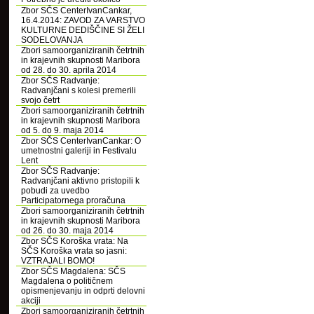
Zbor SČS CenterIvanCankar,
16.4.2014: ZAVOD ZA VARSTVO
KULTURNE DEDIŠČINE SI ŽELI
SODELOVANJA
Zbori samoorganiziranih četrtnih
in krajevnih skupnosti Maribora
od 28. do 30. aprila 2014
Zbor SČS Radvanje:
Radvanjčani s kolesi premerili
svojo četrt
Zbori samoorganiziranih četrtnih
in krajevnih skupnosti Maribora
od 5. do 9. maja 2014
Zbor SČS CenterIvanCankar: O
umetnostni galeriji in Festivalu
Lent
Zbor SČS Radvanje:
Radvanjčani aktivno pristopili k
pobudi za uvedbo
Participatornega proračuna
Zbori samoorganiziranih četrtnih
in krajevnih skupnosti Maribora
od 26. do 30. maja 2014
Zbor SČS Koroška vrata: Na
SČS Koroška vrata so jasni:
VZTRAJALI BOMO!
Zbor SČS Magdalena: SČS
Magdalena o političnem
opismenjevanju in odprti delovni
akciji
Zbori samoorganiziranih četrtnih