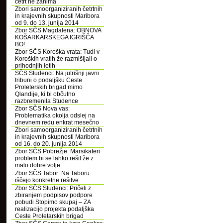
četrt ne zanima
Zbori samoorganiziranih četrtnih
in krajevnih skupnosti Maribora
od 9. do 13. junija 2014
Zbor SČS Magdalena: OBNOVA
KOŠARKARSKEGA IGRIŠČA
BO!
Zbor SČS Koroška vrata: Tudi v
Koroških vratih že razmišljali o
prihodnjih letih
SČS Studenci: Na jutrišnji javni
tribuni o podaljšku Ceste
Proleterskih brigad mimo
Qlandije, ki bi občutno
razbremenila Studence
Zbor SČS Nova vas:
Problematika okolja odslej na
dnevnem redu enkrat mesečno
Zbori samoorganiziranih četrtnih
in krajevnih skupnosti Maribora
od 16. do 20. junija 2014
Zbor SČS Pobrežje: Marsikateri
problem bi se lahko rešil že z
malo dobre volje
Zbor SČS Tabor: Na Taboru
iščejo konkretne rešitve
Zbor SČS Studenci: Pričeli z
zbiranjem podpisov podpore
pobudi Stopimo skupaj – ZA
realizacijo projekta podaljška
Ceste Proletarskih brigad