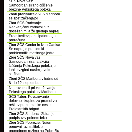
SČS Nova vas:
Samoorganizirano čiščenje
brežine Pekrskega potoka
Zbori prebivalcev SČS Maribora
se spet začenjajo!
Zbor SČS Radvanje:
Radvanjčani zadovoljni z
doseženim, a že gledajo naprej
Predstavitev participatornega
proračuna
Zbor SČS Center in Ivan Cankar:
Še naprej o prostorski
problematiki mestnega jedra
Zbor SČS Nova vas:
Samoorganizirana akcija
čiščenja Pekrskega potoka je
lahko vzgled našim javnim
službam
Zbori SČS Maribora v tednu od
8. do 12. septembra
Nepravilnosti pri vzdrževanju
Pekrskega potoka v Mariboru
SČS Tabor: Povezovanje
delovne skupine za promet za
rešitev problematike ceste
Proletarskih brigad
Zbor SČS Studenci: Zbiranje
podpisov v polnem teku
Zbor SČS Pobrežje: Nujen
ponovni razmislitek o
prometnem režimu na Pobrežju