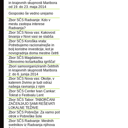
in krajevnih skupnosti Maribora
od 19. do 23. maja 2014
Gosposko še vedno urejamo
Zbor SČS Radvanje: Kdo v
mestu zastopa interese
Radvanja?
Zbor SČS Nova vas: Kakovost
bivanja v Novi vasi se slabša
Zbor SČS Koroška vrata:
Potrebujemo racionalnejše in
bolj koristne investicije, kot je
novogradnja doma mestne četrti
Zbor SČS Magdalena:
Obnovimo košarkaška igrišča!
Zbori samoorganiziranih četrtnih
in krajevnih skupnosti Maribora
2. do 6. junija 2014
Zbor SČS Nova vas: Okolje, v
katerem živimo je tudi odraz
našega ravnanja z njim
Zbor SČS Center Ivan Cankar:
Tokrat o Festivalu Lent
Zbor SČS Tabor: TABORČANI
ZAČENJAJO SAMI REŠEVATI
LOKALNE TEŽAVE
Zbor SČS Pobrežje: Za varno pot
otrok v Pobreške šole
Zbor SČS Radvanje: Mestnih
svetnikov iz Radvanja njihova