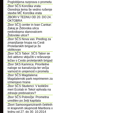
Poglobljena razprava o prometu
Zbor SČS Koroška vrata:
Osrednja tema še vedno rušenje
stavbe MČ Koroška vrata
ZBORI V TEDNU OD 20. DO 24.
OKTOBRA
Zbor SČS center in Ivan Cankar:
Zakaj je Židovska ulica
nedostopna stanovalcem
Židovske ulice?
Zbor SČS Nova vas: Predlog za
zmanjšanje hrupa na Cesti
Proletarskih brigad je že
oblikovan
Zbor SČS Tabor: SČS Tabor se
želi aktivno vključiti v reševanje
težav s Cesto proletarskih brigad
Zbor SKS Kamnica: Prioritetne
naloge so kanalizcija ter večja
varnost in urejenost v prometu
Zbor SČS Magdalena:
Magdalenski park neprimeren za
izmenjavo hrane
Zbor SČS Studenci: V kolikšni
meri Ecolab in Tekol vplivata na
zdravje prebivalcev?
Zbor SČS Pobrežje: Prometna
ureditev po želji kapitala
Zbori Samoorganiziranih četrtnih
in krajevnih skupnosti Maribora v
tednu od 27. do 30. 10.2014