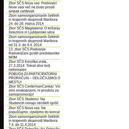
Zbor SČS Nova vas: Prebivalci
Nove vasi več ne bodo prosili
ampak zahtevali
Zbori samoorganiziranih četrtnih
in krajevnih skupnosti Maribora
24. do 28. marca 2014
Zbor SČS Magdalena: O križanju
železnice in Ljubljanske ulice
Zbori samoorganiziranih četrtnih
in krajevnih skupnosti Maribora
od 31.3. do 4.4. 2014
13. zbor SČS Radvanje:
Radvanjčani gostili predstavnike
MOM
Zbor SČS Koroška vrata,
27.3.2014: Tokrat zbor bolj
neformalen
POBUDA ZA PARTICIPATORNI
PRORAČUN – ODLOČAJ(MO) O
MESTU!
Zbor SČS CenterIvanCankar: Vsi
smo enakopravni, ni prostora za
samopromocijo!
Zbor SČS Studenci: Na
Studencih nimajo otroških igrišč
Zbor SČS Nova vas: Ne
popuščajmo, izpeljimo do konca!
Zbori samoorganiziranih četrtnih
in krajevnih skupnosti Maribora
7.4. do 11.4.2014