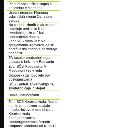
Plenum vstajniških skupin 6.
decembra v Mariboru
Uradni program Plenuma
vstajniških skupin Centralne
evrope
Na sedmih zborih vsak mesec
sodeluje preko sto ljudi –
izvedenih je že več kot
sedemdeset zborov.
Zbor SČS Nova vas: Ne
sprejemamo izgovorov, da se
obračunska obdobja ne morejo
poenotiti
ZA začetek medsebojnega
dialoga o turizmu v Radvanju
Zbor SČS Magdalena: V
Magdaleni vse v redu
Gosposka za novo leto bolj
dostojanstvena
SČS CenterCankar vabijo na
skodelico čaja in klepet
Hvala, Mariborčani!
Zbor SCS Koroska vrata: Nered,
nemir, vandalizem ostajajo
neljube težave v mestni četrti
Koroška vrata
Zbori prebivalcev
samoorganiziranih četrtnih
skupnosti Maribora od 6. do 12.