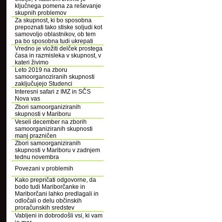
ključnega pomena za reševanje
skupnih problemov
Za skupnost, ki bo sposobna
prepoznati tako stiske soljudi kot
samovoljo oblastnikov, ob tem
pa bo sposobna tudi ukrepati
Vredno je vložiti delček prostega
časa in razmisleka v skupnost, v
kateri živimo
Leto 2019 na zboru
samoorganoziranih skupnosti
zaključujejo Studenci
Interesni safari z IMZ in SČS
Nova vas
Zbori samoorganiziranih
skupnosti v Mariboru
Veseli december na zborih
samoorganiziranih skupnosti
manj prazničen
Zbori samoorganiziranih
skupnosti v Mariboru v zadnjem
tednu novembra
Povezani v problemih
Kako prepričati odgovorne, da
bodo tudi Mariborčanke in
Mariborčani lahko predlagali in
odločali o delu občinskih
proračunskih sredstev
Vabljeni in dobrodošli vsi, ki vam