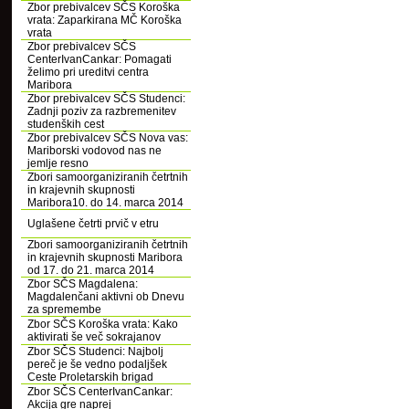
Zbor prebivalcev SČS Koroška
vrata: Zaparkirana MČ Koroška
vrata
Zbor prebivalcev SČS
CenterIvanCankar: Pomagati
želimo pri ureditvi centra
Maribora
Zbor prebivalcev SČS Studenci:
Zadnji poziv za razbremenitev
studenških cest
Zbor prebivalcev SČS Nova vas:
Mariborski vodovod nas ne
jemlje resno
Zbori samoorganiziranih četrtnih
in krajevnih skupnosti
Maribora10. do 14. marca 2014
Uglašene četrti prvič v etru
Zbori samoorganiziranih četrtnih
in krajevnih skupnosti Maribora
od 17. do 21. marca 2014
Zbor SČS Magdalena:
Magdalenčani aktivni ob Dnevu
za spremembe
Zbor SČS Koroška vrata: Kako
aktivirati še več sokrajanov
Zbor SČS Studenci: Najbolj
pereč je še vedno podaljšek
Ceste Proletarskih brigad
Zbor SČS CenterIvanCankar:
Akcija gre naprej