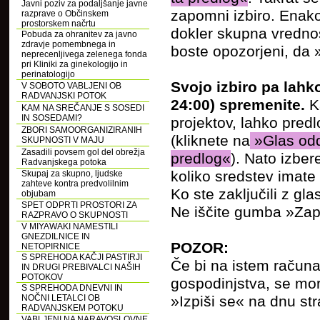
Javni poziv za podaljšanje javne
zapomni izbiro. Enako s
razprave o Občinskem
prostorskem načrtu
dokler skupna vrednos
Pobuda za ohranitev za javno
zdravje pomembnega in
boste opozorjeni, da »
neprecenljivega zelenega fonda
pri Kliniki za ginekologijo in
perinatologijo
Svojo izbiro pa lahk
V SOBOTO VABLJENI OB
RADVANJSKI POTOK
24:00) spremenite.
K
KAM NA SREČANJE S SOSEDI
IN SOSEDAMI?
projektov, lahko predl
ZBORI SAMOORGANIZIRANIH
(kliknete na
»Glas od
SKUPNOSTI V MAJU
Zasadili povsem gol del obrežja
predlog«
). Nato izber
Radvanjskega potoka
koliko sredstev imate
Skupaj za skupno, ljudske
zahteve kontra predvolilnim
Ko ste zaključili z g
objubam
SPET ODPRTI PROSTORI ZA
Ne iščite gumba »Zapu
RAZPRAVO O SKUPNOSTI
V MIYAWAKI NAMESTILI
GNEZDILNICE IN
POZOR:
NETOPIRNICE
S SPREHODA KAČJI PASTIRJI
Če bi na istem računa
IN DRUGI PREBIVALCI NAŠIH
POTOKOV
gospodinjstva, se mora
S SPREHODA DNEVNI IN
NOČNI LETALCI OB
»Izpiši se« na dnu str
RADVANJSKEM POTOKU
VABLJENI NA NARAVOSLOVNE