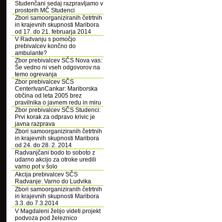
Studenčani sedaj razpravljamo v
prostorih MČ Studenci
Zbori samoorganiziranih četrtnih
in krajevnih skupnosti Maribora
od 17. do 21. februarja 2014
V Radvanju s pomočjo
prebivalcev končno do
ambulante?
Zbor prebivalcev SČS Nova vas:
Še vedno ni vseh odgovorov na
temo ogrevanja
Zbor prebivalcev SČS
CenterIvanCankar: Mariborska
občina od leta 2005 brez
pravilnika o javnem redu in miru
Zbor prebivalcev SČS Studenci:
Prvi korak za odpravo krivic je
javna razprava
Zbori samoorganiziranih četrtnih
in krajevnih skupnosti Maribora
od 24. do 28. 2. 2014
Radvanjčani bodo to soboto z
udarno akcijo za otroke uredili
varno pot v šolo
Akcija prebivalcev SČS
Radvanje: Varno do Ludvika
Zbori samoorganiziranih četrtnih
in krajevnih skupnosti Maribora
3.3. do 7.3.2014
V Magdaleni želijo videti projekt
podvoza pod železnico