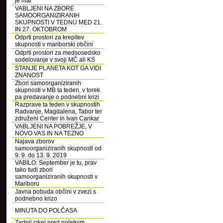
je mar
VABLJENI NA ZBORE
SAMOORGANIZIRANIH
SKUPNOSTI V TEDNU MED 21.
IN 27. OKTOBROM
Odprti prostori za krepitev
skupnosti v mariborski občini
Odprti prostori za medsosedsko
sodelovanje v svoji MČ ali KS
STANJE PLANETA KOT GA VIDI
ZNANOST
Zbori samoorganiziranih
skupnosti v MB ta teden, v torek
pa predavanje o podnebni krizi
Razprave ta teden v skupnostih
Radvanje, Magdalena, Tabor ter
združeni Center in Ivan Cankar
VABLJENI NA POBREŽJE, V
NOVO VAS IN NA TEZNO
Najava zborov
samoorganiziranih skupnosti od
9. 9. do 13. 9. 2019
VABILO: September je tu, prav
tako tudi zbori
samoorganiziranih skupnosti v
Mariboru
Javna pobuda občini v zvezi s
podnebno krizo
MINUTA DO POLČASA
Zadnji cikel pred poletnim