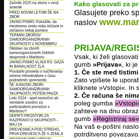
Kako glasovati za pr
Začnite 2025 na zboru v svoji
soseski
Glasujete preko sp
PRED NOVIM LETOM ŠE NA
ZBOR
www.mari
naslov
JAVNO PISMO: Pokažite, da
mestnemu svetu volja občank in
občanov nekaj pomeni
TERMINI ZBOROV
SAMOORGANIZIRANIH
SKUPNOSTI V NOVEMBRU
PRIJAVA/REGI
Oktober na zborih
samoorganiziranih četrtnih
Vsak, ki želi glasovati
skupnosti v Mariboru
JAVNO PISMO VLADI RS: GAZA
gumb
»Prijava«
, ki j
IN BANALNOST ZLA
1. Če ste med tistimi,
Poudarki posveta o načrtovanju
zelene infrastrukture v času
Zato vpišete le uporab
podnebnih sprememb
ŠE JUNIJSKI ZBORI
kliknete »Vstopi«. In s
SAMOORGANIZIRANIH
SKUPNOSTI, POTEM PAVZA
2. Če računa še nim
Leto 2024 - spet nesrečno ali
poleg gumba
»Vstopi
vendarle usodno za
participativni proračun v
zahteve na dnu obrazc
Mariboru?
ODPRTI PROSTORI ZA
gumb
»Registriraj se
RAZPRAVO O SKUPNOSTI –
MAJ 24
Na vaš e-poštni naslov
DREVESNICA POD STREHO,
potrditveno povezavo. 
PRVA DREVESCA ŽE V ZEMLJI