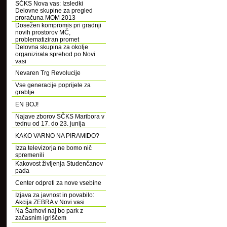
SČKS Nova vas: Izsledki
Delovne skupine za pregled
proračuna MOM 2013
Dosežen kompromis pri gradnji
novih prostorov MČ,
problematiziran promet
Delovna skupina za okolje
organizirala sprehod po Novi
vasi
Nevaren Trg Revolucije
Vse generacije poprijele za
grablje
EN BOJ!
Najave zborov SČKS Maribora v
tednu od 17. do 23. junija
KAKO VARNO NA PIRAMIDO?
Izza televizorja ne bomo nič
spremenili
Kakovost življenja Studenčanov
pada
Center odpreti za nove vsebine
Izjava za javnost in povabilo:
Akcija ZEBRA v Novi vasi
Na Šarhovi naj bo park z
začasnim igriščem