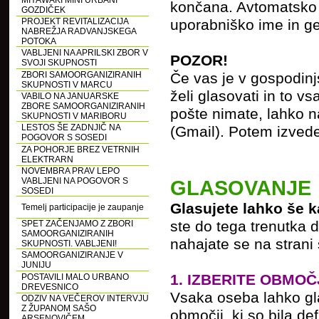
MIYAWAKI MINI URBANI
končana. Avtomatsko s
GOZDIČEK
PROJEKT REVITALIZACIJA
uporabniško ime in ge
NABREŽJA RADVANJSKEGA
POTOKA
VABLJENI NA APRILSKI ZBOR V
POZOR!
SVOJI SKUPNOSTI
ZBORI SAMOORGANIZIRANIH
Če vas je v gospodinj
SKUPNOSTI V MARCU
želi glasovati in to 
VABILO NA JANUARSKE
ZBORE SAMOORGANIZIRANIH
pošte nimate, lahko n
SKUPNOSTI V MARIBORU
LESTOS ŠE ZADNJIČ NA
(Gmail). Potem izvede
POGOVOR S SOSEDI
ZA POHORJE BREZ VETRNIH
ELEKTRARN
NOVEMBRA PRAV LEPO
VABLJENI NA POGOVOR S
GLASOVANJE
SOSEDI
Glasujete lahko še k
Temelj participacije je zaupanje
ste do tega trenutka do
SPET ZAČENJAMO Z ZBORI
SAMOORGANIZIRANIH
nahajate se na strani 
SKUPNOSTI. VABLJENI!
SAMOORGANIZIRANJE V
JUNIJU
1. IZBERITE OBMO
POSTAVILI MALO URBANO
DREVESNICO
Vsaka oseba lahko gla
ODZIV NA VEČEROV INTERVJU
Z ŽUPANOM SAŠO
območij, ki so bila de
ARSENOVIČEM