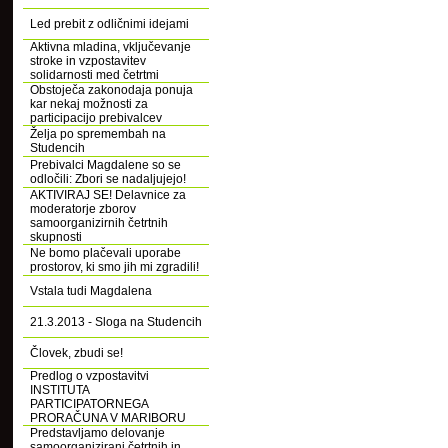
Led prebit z odličnimi idejami
Aktivna mladina, vključevanje
stroke in vzpostavitev
solidarnosti med četrtmi
Obstoječa zakonodaja ponuja
kar nekaj možnosti za
participacijo prebivalcev
Želja po spremembah na
Studencih
Prebivalci Magdalene so se
odločili: Zbori se nadaljujejo!
AKTIVIRAJ SE! Delavnice za
moderatorje zborov
samoorganizirnih četrtnih
skupnosti
Ne bomo plačevali uporabe
prostorov, ki smo jih mi zgradili!
Vstala tudi Magdalena
21.3.2013 - Sloga na Studencih
Človek, zbudi se!
Predlog o vzpostavitvi
INSTITUTA
PARTICIPATORNEGA
PRORAČUNA V MARIBORU
Predstavljamo delovanje
samoorganizirani četrtnih in