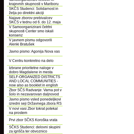
krajevnih skupnosti v Mariboru
SKČS Studenci: Solidarnost in
želja po direktni akciji
Najave zborov prebivalcev
SKČS v tednu od 6. do 12. maja
V Samoorganizirani četrtni
skupnosti Center smo iskali
konsenz
V javnem pismu odgovorili
Alenki Bratušek
Javno pismo: Agonija Nova vas
V Centru konkretno na delo
Izbrane prioritetne naloge v
dobro Magdalene in mesta
SELF-ORGANIZED DISTRICTS
AND LOCAL COMMUNITIES -
now also as booklet in english
Zbor SČS Radvanje: Varna pot v
šolo in nezavarovan daljnovod
Javno pismo vsled ponedeljkovi
izredni seji Državnega zbora RS
V novi vasi Zbor tokrat potekal
na prostem
Prvi zbor SČKS Koroška vrata
SČKS Studenci: delovni skupini
za igrišča ter obvoznico