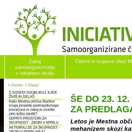
Zakaj
Četrtni in krajevni zbori 
samoorganiziranje
v lokalnem okolju
Domov
Glasuj
S SOSEDI SOOBLIKUJ, KJER
ŠE DO 23. 12
ŽIVIŠ IN DELAŠ
Kako Mestna občina Maribor
izvaja projekte participativnega
ZA PREDLAGA
proračuna in zakaj je izvedbi
zelo težko slediti?
ODPRTI PROSTORI ZA
Letos je Mestna obči
SKUPNOST - ZBORI V APRILU
mehanizem skozi kat
AKTIVIRAJ SE ZA SKUPNOST -
ZBORI V FEBRUARJU