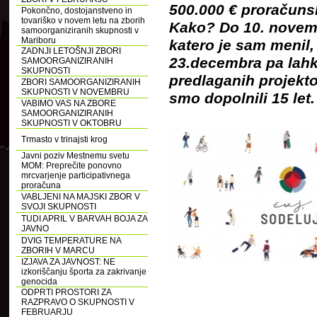
500.000 € proračunsk
Pokončno, dostojanstveno in
tovariško v novem letu na zborih
Kako? Do 10. novembr
samoorganiziranih skupnosti v
Mariboru
katero je sam menil, 
ZADNJI LETOŠNJI ZBORI
23.decembra pa lahk
SAMOORGANIZIRANIH
SKUPNOSTI
predlaganih projekto
ZBORI SAMOORGANIZIRANIH
SKUPNOSTI V NOVEMBRU
smo dopolnili 15 let.
VABIMO VAS NA ZBORE
SAMOORGANIZIRANIH
SKUPNOSTI V OKTOBRU
Trmasto v trinajsti krog
Javni poziv Mestnemu svetu
MOM: Preprečite ponovno
mrcvarjenje participativnega
proračuna
VABLJENI NA MAJSKI ZBOR V
SVOJI SKUPNOSTI
TUDI APRIL V BARVAH BOJA ZA
JAVNO
DVIG TEMPERATURE NA
ZBORIH V MARCU
IZJAVA ZA JAVNOST: NE
izkoriščanju športa za zakrivanje
genocida
ODPRTI PROSTORI ZA
RAZPRAVO O SKUPNOSTI V
FEBRUARJU