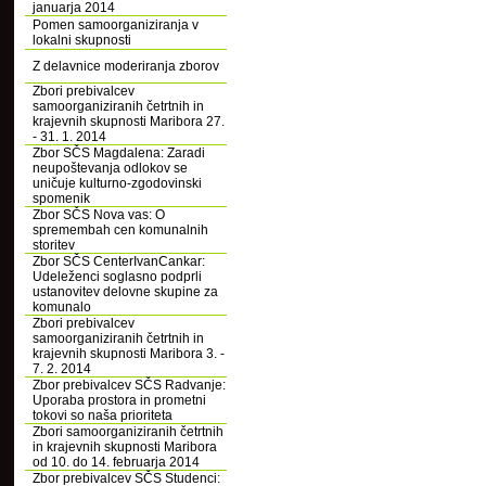
januarja 2014
Pomen samoorganiziranja v
lokalni skupnosti
Z delavnice moderiranja zborov
Zbori prebivalcev
samoorganiziranih četrtnih in
krajevnih skupnosti Maribora 27.
- 31. 1. 2014
Zbor SČS Magdalena: Zaradi
neupoštevanja odlokov se
uničuje kulturno-zgodovinski
spomenik
Zbor SČS Nova vas: O
spremembah cen komunalnih
storitev
Zbor SČS CenterIvanCankar:
Udeleženci soglasno podprli
ustanovitev delovne skupine za
komunalo
Zbori prebivalcev
samoorganiziranih četrtnih in
krajevnih skupnosti Maribora 3. -
7. 2. 2014
Zbor prebivalcev SČS Radvanje:
Uporaba prostora in prometni
tokovi so naša prioriteta
Zbori samoorganiziranih četrtnih
in krajevnih skupnosti Maribora
od 10. do 14. februarja 2014
Zbor prebivalcev SČS Studenci: