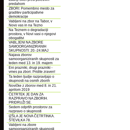
predahom
ZBORI: Pomembno mesto za
graditev participativne
demokracije
Vabljeni na zbor na Tabor, v
Novo vas in na Tezno
Na Teznem o degradaciji
prostora, v Novi vasi o njegovi
obogatitvi
VABLJENI NA ZBORE
SAMOORGANIZIRANIH
SKUPNOSTI: 20.-24.MAJ
Najava zborov
samoorganiziranih skupnosti za
teden med 13. in 19. majem
Eni prazniki, drugi prazniki -
vmes pa zbori. Pridite zraven!
Ta teden ljudje razpravljajo o
skupnosti na osmih zborih
Novičke z zborov med 8. in 21.
aprilom 2019
ČETRTEK JE DAN ZA
RAZPRAVO NA ZBORIH.
PRIDRUŽI SE.
Sedem odprtih prostorov za
razpravo o skupnosti
IZŠLA JE NOVA ČETRTINKA.
ŠTEVILKA 78.
Vabljeni na zbore
samoorganiziranih skupnosti