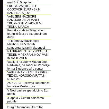
med 1. in 5. aprilom
SKUPAJ ZA SKUPNO -
ODGOVORI ŽUPANSKIH
KANDIDATK_OV
VABLJENI NA ZBORE
SAMOORGANIZIRANIH
SKUPNOSTI V ZADNJEM
TEDNU MARCA
Koroška vrata in Tezno v tem
tednu kličeta po skupnostnem
duhu
Ta teden razpravljamo o
Mariboru na 5 zborih
samoorganiziranih skupnosti
RAZPRAVE O SKUPNOSTI TA
TEDEN V PEKRAH, NOVI VASI
IN NA TEZNEM
Vabljeni na zbor v Magdaleno,
Radvanje, na Tabor ali Pobrežje
ter na Studence ali v center
VABILO NA ZBORE: Ta četrtek
TEZNO, KOROŠKA VRATA in
NOVA VAS
25.2.2013: Tiskovna konferenca
Iniciative Mestni zbor
V Novi vasi se spet dobimo 11.
aprila
3. aprila v Centru določamo
priorite
Dragi Studenčani! AKCIJA!