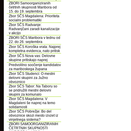
ZBORI Samoorganiziranih
četrtnih skupnosti Maribora od
15. do 19. septembra
Zbor SČS Magdalena: Prioriteta
socialni problematiki
Zbor SČS Radvanje:
Radvanjčani zaradi kanalizacije
v akcijo
ZBORI SČS Maribora v tednu od
22. do 26. septembra
Zbor SČS Koroška vrata: Najprej
kompletna evidenca, nato pritisk
Zbor SČS Nova vas: Delovne
skupine pritiskajo naprej
Predvolilno soočenje kandidatov
za mariboskega župana
Zbor SČS Studenci: O mestni
delovni skupini za Južno
obvoznico
Zbor SČS Tabor: Na Taboru so
se pridružili mestni delovni
skupini za komunalo
Zbor SČS Magdalena: V
Magdaleni še naprej na temo
solidarnosti
Zbor SČS Pobrežje: Bo del
obvoznice skozi mesto izvzet iz
vinjetnega sistema?
ZBORI SAMOORGANIZIRANIH
ČETRTNIH SKUPNOSTI