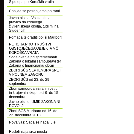
S potepa po Koroških vratih
Čas, da se potrepljamo po rami
Javno pismo: Vsakdo ima
pravico do zdravega
življenjskega okolja, tudi mi na
Studencih
Pomagajte graditi boljši Maribor!
PETICIJA PROTI RUŠITVI
OBSTOJEČEGA OBJEKTA MČ
KOROŠKA VRATA
Sodelovanje pri spremembah
Zakona o lokalni samoupravi ter
Zakona o financiranju občin
ZBORI SČS SEPTEMBRA SPET
V POLNEM ZAGONU
ZBORI SČS od 23. do 29.
septembra
Zbori samoorganiziranih četrtnih
in krajevnih skupnosti 9. do 15.
decembra
Javno pismo: UMIK ZAKONA NI
DOVOLJ!
Zbori SCS Maribora od 16. do
22. decembra 2013
Nova vas: Saga se nadaljuje
Redefinicija srca mesta