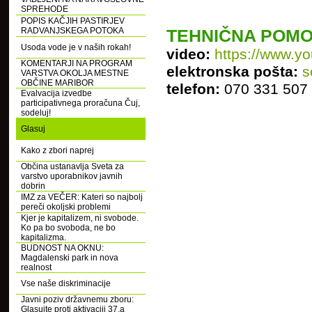
SPREHODE
POPIS KAČJIH PASTIRJEV
RADVANJSKEGA POTOKA
TEHNIČNA POMO
Usoda vode je v naših rokah!
video:
https://www.y
KOMENTARJI NA PROGRAM
elektronska pošta:
s
VARSTVA OKOLJA MESTNE
OBČINE MARIBOR
telefon:
070 331 507 
Evalvacija izvedbe
participativnega proračuna Čuj,
sodeluj!
Glasuj
Kako z zbori naprej
Občina ustanavlja Sveta za
varstvo uporabnikov javnih
dobrin
IMZ za VEČER: Kateri so najbolj
pereči okoljski problemi
Kjer je kapitalizem, ni svobode.
Ko pa bo svoboda, ne bo
kapitalizma.
BUDNOST NA OKNU:
Magdalenski park in nova
realnost
Vse naše diskriminacije
Javni poziv državnemu zboru:
Glasujte proti aktivaciji 37.a