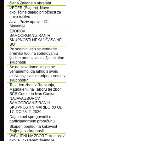
člena Zakona o obrambi
VEČER (Štajerc): Nove
okoliščine dajejo priložnost za
nove rešitve
Javni Poziv upravi LIDL
Slovenije
ZBOROV
SAMOORGANIZIRANIH
SKUPNOSTI NEKAJ ČASA NE
BO
Po sedmih letih se vendarle
premika tudi na sodelovanju
ljudi in predstavniki ožje lokalne
skupnosti
Se ne zavedamo, ali pa ne
verjamemo, da lahko s svojo
aktivnostjo veliko pripomoremo v
skupnosti?
Ta teden zbori v Radvanju,
Magdaleni, na Taboru ter zbor
SČS Center in Ivan Cankar
NAJAVA ZBOROV
SAMOORGANIZIRANIH
SKUPNOSTI V MARIBORU OD
17. DO 23. 2. 2020
Dajmo pet spregovoriti o
participatornem proračunu
Skupen pogled na kakovost
življenja v skupnosti
VABLJENI NA ZBORE: Vpetost v
okolje, v katerem živimo je