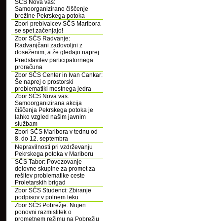
SČS Nova vas:
Samoorganizirano čiščenje
brežine Pekrskega potoka
Zbori prebivalcev SČS Maribora
se spet začenjajo!
Zbor SČS Radvanje:
Radvanjčani zadovoljni z
doseženim, a že gledajo naprej
Predstavitev participatornega
proračuna
Zbor SČS Center in Ivan Cankar:
Še naprej o prostorski
problematiki mestnega jedra
Zbor SČS Nova vas:
Samoorganizirana akcija
čiščenja Pekrskega potoka je
lahko vzgled našim javnim
službam
Zbori SČS Maribora v tednu od
8. do 12. septembra
Nepravilnosti pri vzdrževanju
Pekrskega potoka v Mariboru
SČS Tabor: Povezovanje
delovne skupine za promet za
rešitev problematike ceste
Proletarskih brigad
Zbor SČS Studenci: Zbiranje
podpisov v polnem teku
Zbor SČS Pobrežje: Nujen
ponovni razmislitek o
prometnem režimu na Pobrežju