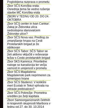
Poglobljena razprava o prometu
Zbor SČS Koroška vrata:
Osrednja tema še vedno rušenje
stavbe MČ Koroška vrata
ZBORI V TEDNU OD 20. DO 24.
OKTOBRA
Zbor SČS center in Ivan Cankar:
Zakaj je Židovska ulica
nedostopna stanovalcem
Židovske ulice?
Zbor SČS Nova vas: Predlog za
zmanjšanje hrupa na Cesti
Proletarskih brigad je že
oblikovan
Zbor SČS Tabor: SČS Tabor se
želi aktivno vključiti v reševanje
težav s Cesto proletarskih brigad
Zbor SKS Kamnica: Prioritetne
naloge so kanalizcija ter večja
varnost in urejenost v prometu
Zbor SČS Magdalena:
Magdalenski park neprimeren za
izmenjavo hrane
Zbor SČS Studenci: V kolikšni
meri Ecolab in Tekol vplivata na
zdravje prebivalcev?
Zbor SČS Pobrežje: Prometna
ureditev po želji kapitala
Zbori Samoorganiziranih četrtnih
in krajevnih skupnosti Maribora v
tednu od 27. do 30. 10.2014