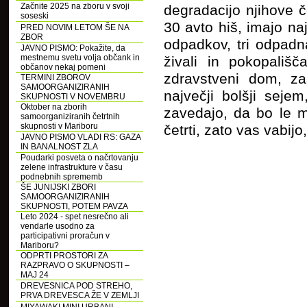
Začnite 2025 na zboru v svoji
degradacijo njihove č
soseski
30 avto hiš, imajo na
PRED NOVIM LETOM ŠE NA
ZBOR
odpadkov, tri odpadna
JAVNO PISMO: Pokažite, da
mestnemu svetu volja občank in
živali in pokopališ
občanov nekaj pomeni
zdravstveni dom, za
TERMINI ZBOROV
SAMOORGANIZIRANIH
največji bolšji seje
SKUPNOSTI V NOVEMBRU
Oktober na zborih
zavedajo, da bo le m
samoorganiziranih četrtnih
skupnosti v Mariboru
četrti, zato vas vabijo,
JAVNO PISMO VLADI RS: GAZA
IN BANALNOST ZLA
Poudarki posveta o načrtovanju
zelene infrastrukture v času
podnebnih sprememb
ŠE JUNIJSKI ZBORI
SAMOORGANIZIRANIH
SKUPNOSTI, POTEM PAVZA
Leto 2024 - spet nesrečno ali
vendarle usodno za
participativni proračun v
Mariboru?
ODPRTI PROSTORI ZA
RAZPRAVO O SKUPNOSTI –
MAJ 24
DREVESNICA POD STREHO,
PRVA DREVESCA ŽE V ZEMLJI