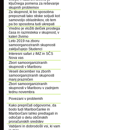
ključnega pomena za reševanje
skupnih problemov
Za skupnost, ki bo sposobna
prepoznati tako stiske soljudi kot
samovoljo oblastnikov, ob tem
pa bo sposobna tudi ukrepati
Vredno je vložiti delček prostega
časa in razmisleka v skupnost, v
kateri živimo
Leto 2019 na zboru
samoorganoziranih skupnosti
zaključujejo Studenci
Interesni safari z IMZ in SČS
Nova vas
Zbori samoorganiziranih
skupnosti v Mariboru
Veseli december na zborih
samoorganiziranih skupnosti
manj prazničen
Zbori samoorganiziranih
skupnosti v Mariboru v zadnjem
tednu novembra
Povezani v problemih
Kako prepričati odgovorne, da
bodo tudi Mariborčanke in
Mariborčani lahko predlagali in
odločali o delu občinskih
proračunskih sredstev
Vabljeni in dobrodošli vsi, ki vam