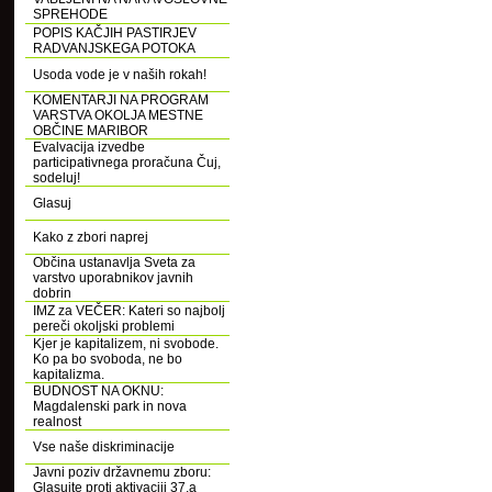
SPREHODE
POPIS KAČJIH PASTIRJEV
RADVANJSKEGA POTOKA
Usoda vode je v naših rokah!
KOMENTARJI NA PROGRAM
VARSTVA OKOLJA MESTNE
OBČINE MARIBOR
Evalvacija izvedbe
participativnega proračuna Čuj,
sodeluj!
Glasuj
Kako z zbori naprej
Občina ustanavlja Sveta za
varstvo uporabnikov javnih
dobrin
IMZ za VEČER: Kateri so najbolj
pereči okoljski problemi
Kjer je kapitalizem, ni svobode.
Ko pa bo svoboda, ne bo
kapitalizma.
BUDNOST NA OKNU:
Magdalenski park in nova
realnost
Vse naše diskriminacije
Javni poziv državnemu zboru:
Glasujte proti aktivaciji 37.a