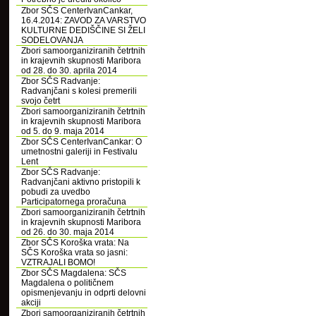
Zbor SČS CenterIvanCankar,
16.4.2014: ZAVOD ZA VARSTVO
KULTURNE DEDIŠČINE SI ŽELI
SODELOVANJA
Zbori samoorganiziranih četrtnih
in krajevnih skupnosti Maribora
od 28. do 30. aprila 2014
Zbor SČS Radvanje:
Radvanjčani s kolesi premerili
svojo četrt
Zbori samoorganiziranih četrtnih
in krajevnih skupnosti Maribora
od 5. do 9. maja 2014
Zbor SČS CenterIvanCankar: O
umetnostni galeriji in Festivalu
Lent
Zbor SČS Radvanje:
Radvanjčani aktivno pristopili k
pobudi za uvedbo
Participatornega proračuna
Zbori samoorganiziranih četrtnih
in krajevnih skupnosti Maribora
od 26. do 30. maja 2014
Zbor SČS Koroška vrata: Na
SČS Koroška vrata so jasni:
VZTRAJALI BOMO!
Zbor SČS Magdalena: SČS
Magdalena o političnem
opismenjevanju in odprti delovni
akciji
Zbori samoorganiziranih četrtnih