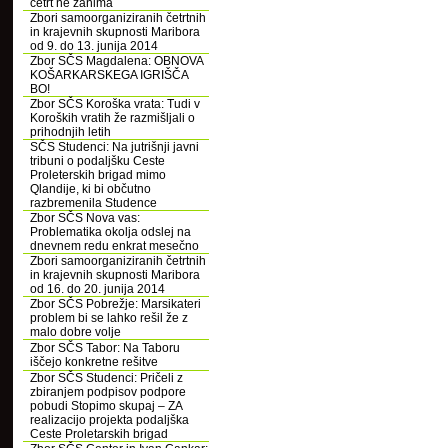
četrt ne zanima
Zbori samoorganiziranih četrtnih
in krajevnih skupnosti Maribora
od 9. do 13. junija 2014
Zbor SČS Magdalena: OBNOVA
KOŠARKARSKEGA IGRIŠČA
BO!
Zbor SČS Koroška vrata: Tudi v
Koroških vratih že razmišljali o
prihodnjih letih
SČS Studenci: Na jutrišnji javni
tribuni o podaljšku Ceste
Proleterskih brigad mimo
Qlandije, ki bi občutno
razbremenila Studence
Zbor SČS Nova vas:
Problematika okolja odslej na
dnevnem redu enkrat mesečno
Zbori samoorganiziranih četrtnih
in krajevnih skupnosti Maribora
od 16. do 20. junija 2014
Zbor SČS Pobrežje: Marsikateri
problem bi se lahko rešil že z
malo dobre volje
Zbor SČS Tabor: Na Taboru
iščejo konkretne rešitve
Zbor SČS Studenci: Pričeli z
zbiranjem podpisov podpore
pobudi Stopimo skupaj – ZA
realizacijo projekta podaljška
Ceste Proletarskih brigad