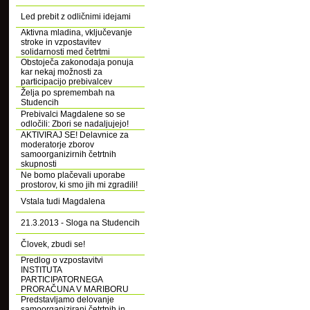
Led prebit z odličnimi idejami
Aktivna mladina, vključevanje
stroke in vzpostavitev
solidarnosti med četrtmi
Obstoječa zakonodaja ponuja
kar nekaj možnosti za
participacijo prebivalcev
Želja po spremembah na
Studencih
Prebivalci Magdalene so se
odločili: Zbori se nadaljujejo!
AKTIVIRAJ SE! Delavnice za
moderatorje zborov
samoorganizirnih četrtnih
skupnosti
Ne bomo plačevali uporabe
prostorov, ki smo jih mi zgradili!
Vstala tudi Magdalena
21.3.2013 - Sloga na Studencih
Človek, zbudi se!
Predlog o vzpostavitvi
INSTITUTA
PARTICIPATORNEGA
PRORAČUNA V MARIBORU
Predstavljamo delovanje
samoorganizirani četrtnih in