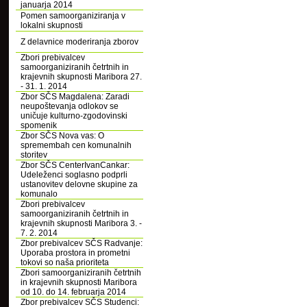
januarja 2014
Pomen samoorganiziranja v
lokalni skupnosti
Z delavnice moderiranja zborov
Zbori prebivalcev
samoorganiziranih četrtnih in
krajevnih skupnosti Maribora 27.
- 31. 1. 2014
Zbor SČS Magdalena: Zaradi
neupoštevanja odlokov se
uničuje kulturno-zgodovinski
spomenik
Zbor SČS Nova vas: O
spremembah cen komunalnih
storitev
Zbor SČS CenterIvanCankar:
Udeleženci soglasno podprli
ustanovitev delovne skupine za
komunalo
Zbori prebivalcev
samoorganiziranih četrtnih in
krajevnih skupnosti Maribora 3. -
7. 2. 2014
Zbor prebivalcev SČS Radvanje:
Uporaba prostora in prometni
tokovi so naša prioriteta
Zbori samoorganiziranih četrtnih
in krajevnih skupnosti Maribora
od 10. do 14. februarja 2014
Zbor prebivalcev SČS Studenci: