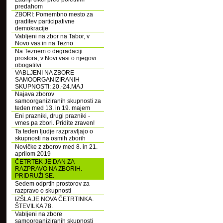
predahom
ZBORI: Pomembno mesto za
graditev participativne
demokracije
Vabljeni na zbor na Tabor, v
Novo vas in na Tezno
Na Teznem o degradaciji
prostora, v Novi vasi o njegovi
obogatitvi
VABLJENI NA ZBORE
SAMOORGANIZIRANIH
SKUPNOSTI: 20.-24.MAJ
Najava zborov
samoorganiziranih skupnosti za
teden med 13. in 19. majem
Eni prazniki, drugi prazniki -
vmes pa zbori. Pridite zraven!
Ta teden ljudje razpravljajo o
skupnosti na osmih zborih
Novičke z zborov med 8. in 21.
aprilom 2019
ČETRTEK JE DAN ZA
RAZPRAVO NA ZBORIH.
PRIDRUŽI SE.
Sedem odprtih prostorov za
razpravo o skupnosti
IZŠLA JE NOVA ČETRTINKA.
ŠTEVILKA 78.
Vabljeni na zbore
samoorganiziranih skupnosti