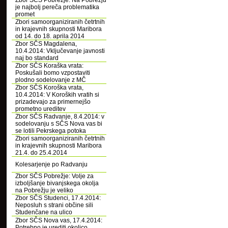
Zbor SČS Pobrežje: Na Pobrežju
je najbolj pereča problematika
promet
Zbori samoorganiziranih četrtnih
in krajevnih skupnosti Maribora
od 14. do 18. aprila 2014
Zbor SČS Magdalena,
10.4.2014: Vključevanje javnosti
naj bo standard
Zbor SČS Koraška vrata:
Poskušali bomo vzpostaviti
plodno sodelovanje z MČ
Zbor SČS Koroška vrata,
10.4.2014: V Koroških vratih si
prizadevajo za primernejšo
prometno ureditev
Zbor SČS Radvanje, 8.4.2014: v
sodelovanju s SČS Nova vas bi
se lotili Pekrskega potoka
Zbori samoorganiziranih četrtnih
in krajevnih skupnosti Maribora
21.4. do 25.4.2014
Kolesarjenje po Radvanju
Zbor SČS Pobrežje: Volje za
izboljšanje bivanjskega okolja
na Pobrežju je veliko
Zbor SČS Studenci, 17.4.2014:
Neposluh s strani občine sili
Studenčane na ulico
Zbor SČS Nova vas, 17.4.2014:
Potrebno je urediti okolico