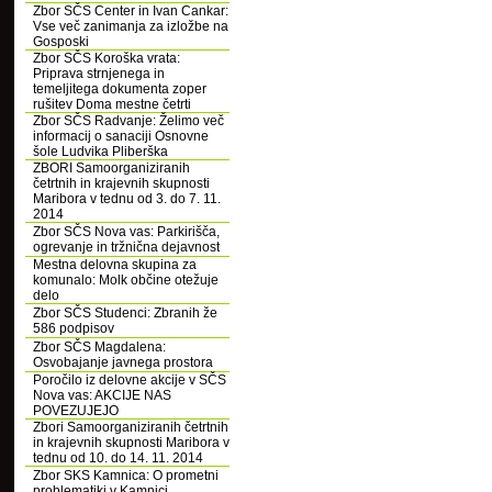
Zbor SČS Center in Ivan Cankar:
Vse več zanimanja za izložbe na
Gosposki
Zbor SČS Koroška vrata:
Priprava strnjenega in
temeljitega dokumenta zoper
rušitev Doma mestne četrti
Zbor SČS Radvanje: Želimo več
informacij o sanaciji Osnovne
šole Ludvika Pliberška
ZBORI Samoorganiziranih
četrtnih in krajevnih skupnosti
Maribora v tednu od 3. do 7. 11.
2014
Zbor SČS Nova vas: Parkirišča,
ogrevanje in tržnična dejavnost
Mestna delovna skupina za
komunalo: Molk občine otežuje
delo
Zbor SČS Studenci: Zbranih že
586 podpisov
Zbor SČS Magdalena:
Osvobajanje javnega prostora
Poročilo iz delovne akcije v SČS
Nova vas: AKCIJE NAS
POVEZUJEJO
Zbori Samoorganiziranih četrtnih
in krajevnih skupnosti Maribora v
tednu od 10. do 14. 11. 2014
Zbor SKS Kamnica: O prometni
problematiki v Kamnici