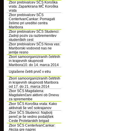
Zbor prebivalcev SČS Koroška
vrata: Zaparkirana MČ Koroška
vrata
Zbor prebivalcev SČS
CenterIvanCankar: Pomagati
želimo pri ureditvi centra
Maribora
Zbor prebivalcev SČS Studenci:
Zadnji poziv za razbremenitev
studenških cest
Zbor prebivalcev SČS Nova vas:
Mariborski vodovod nas ne
jemlje resno
Zbori samoorganiziranih četrtnih
in krajevnih skupnosti
Maribora10. do 14. marca 2014
Uglašene četrti prvič v etru
Zbori samoorganiziranih četrtnih
in krajevnih skupnosti Maribora
od 17. do 21. marca 2014
Zbor SČS Magdalena:
Magdalenčani aktivni ob Dnevu
za spremembe
Zbor SČS Koroška vrata: Kako
aktivirati še več sokrajanov
Zbor SČS Studenci: Najbolj
pereč je še vedno podaljšek
Ceste Proletarskih brigad
Zbor SČS CenterIvanCankar:
Akcija gre naprej