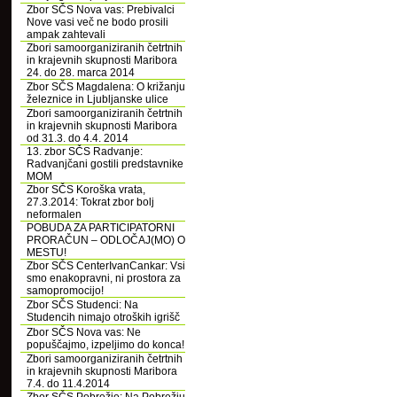
Zbor SČS Nova vas: Prebivalci
Nove vasi več ne bodo prosili
ampak zahtevali
Zbori samoorganiziranih četrtnih
in krajevnih skupnosti Maribora
24. do 28. marca 2014
Zbor SČS Magdalena: O križanju
železnice in Ljubljanske ulice
Zbori samoorganiziranih četrtnih
in krajevnih skupnosti Maribora
od 31.3. do 4.4. 2014
13. zbor SČS Radvanje:
Radvanjčani gostili predstavnike
MOM
Zbor SČS Koroška vrata,
27.3.2014: Tokrat zbor bolj
neformalen
POBUDA ZA PARTICIPATORNI
PRORAČUN – ODLOČAJ(MO) O
MESTU!
Zbor SČS CenterIvanCankar: Vsi
smo enakopravni, ni prostora za
samopromocijo!
Zbor SČS Studenci: Na
Studencih nimajo otroških igrišč
Zbor SČS Nova vas: Ne
popuščajmo, izpeljimo do konca!
Zbori samoorganiziranih četrtnih
in krajevnih skupnosti Maribora
7.4. do 11.4.2014