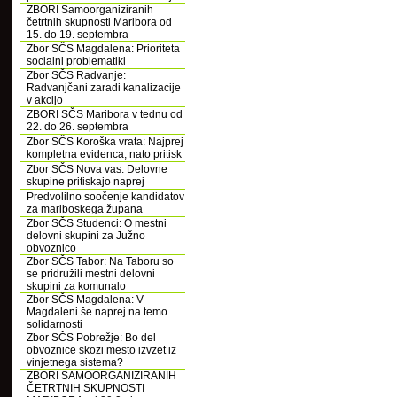
ZBORI Samoorganiziranih
četrtnih skupnosti Maribora od
15. do 19. septembra
Zbor SČS Magdalena: Prioriteta
socialni problematiki
Zbor SČS Radvanje:
Radvanjčani zaradi kanalizacije
v akcijo
ZBORI SČS Maribora v tednu od
22. do 26. septembra
Zbor SČS Koroška vrata: Najprej
kompletna evidenca, nato pritisk
Zbor SČS Nova vas: Delovne
skupine pritiskajo naprej
Predvolilno soočenje kandidatov
za mariboskega župana
Zbor SČS Studenci: O mestni
delovni skupini za Južno
obvoznico
Zbor SČS Tabor: Na Taboru so
se pridružili mestni delovni
skupini za komunalo
Zbor SČS Magdalena: V
Magdaleni še naprej na temo
solidarnosti
Zbor SČS Pobrežje: Bo del
obvoznice skozi mesto izvzet iz
vinjetnega sistema?
ZBORI SAMOORGANIZIRANIH
ČETRTNIH SKUPNOSTI