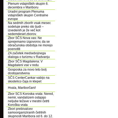
Plenum vstajniških skupin 6.
decembra v Mariboru
Uradni program Plenuma
vstajniških skupin Centralne
evrope
Na sedmih zborih vsak mesec
sodeluje preko sto ljudi –
izvedenih je že več kot
sedemdeset zborov.
Zbor SČS Nova vas: Ne
sprejemamo izgovorov, da se
obračunska obdobja ne morejo
poenotiti
ZA začetek medsebojnega
dialoga o turizmu v Radvanju
Zbor SČS Magdalena: V
Magdaleni vse v redu
Gosposka za novo leto bolj
dostojanstvena
SČS CenterCankar vabijo na
skodelico čaja in klepet
Hvala, Mariborčani!
Zbor SCS Koroska vrata: Nered,
nemir, vandalizem ostajajo
neljube težave v mestni četrti
Koroška vrata
Zbori prebivalcev
samoorganiziranih četrtnih
skupnosti Maribora od 6. do 12.