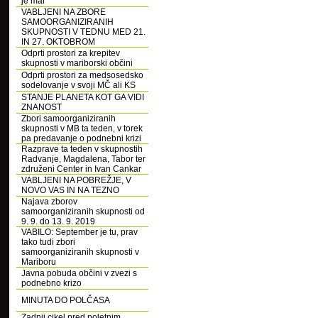
je mar
VABLJENI NA ZBORE
SAMOORGANIZIRANIH
SKUPNOSTI V TEDNU MED 21.
IN 27. OKTOBROM
Odprti prostori za krepitev
skupnosti v mariborski občini
Odprti prostori za medsosedsko
sodelovanje v svoji MČ ali KS
STANJE PLANETA KOT GA VIDI
ZNANOST
Zbori samoorganiziranih
skupnosti v MB ta teden, v torek
pa predavanje o podnebni krizi
Razprave ta teden v skupnostih
Radvanje, Magdalena, Tabor ter
združeni Center in Ivan Cankar
VABLJENI NA POBREŽJE, V
NOVO VAS IN NA TEZNO
Najava zborov
samoorganiziranih skupnosti od
9. 9. do 13. 9. 2019
VABILO: September je tu, prav
tako tudi zbori
samoorganiziranih skupnosti v
Mariboru
Javna pobuda občini v zvezi s
podnebno krizo
MINUTA DO POLČASA
Zadnji cikel pred poletnim