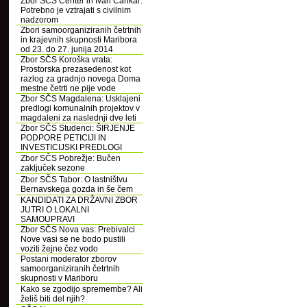
Zbor SČS Center in Ivan Cankar:
Potrebno je vztrajati s civilnim
nadzorom
Zbori samoorganiziranih četrtnih
in krajevnih skupnosti Maribora
od 23. do 27. junija 2014
Zbor SČS Koroška vrata:
Prostorska prezasedenost kot
razlog za gradnjo novega Doma
mestne četrti ne pije vode
Zbor SČS Magdalena: Usklajeni
predlogi komunalnih projektov v
magdaleni za naslednji dve leti
Zbor SČS Studenci: ŠIRJENJE
PODPORE PETICIJI IN
INVESTICIJSKI PREDLOGI
Zbor SČS Pobrežje: Bučen
zaključek sezone
Zbor SČS Tabor: O lastništvu
Bernavskega gozda in še čem
KANDIDATI ZA DRŽAVNI ZBOR
JUTRI O LOKALNI
SAMOUPRAVI
Zbor SČS Nova vas: Prebivalci
Nove vasi se ne bodo pustili
voziti žejne čez vodo
Postani moderator zborov
samoorganiziranih četrtnih
skupnosti v Mariboru
Kako se zgodijo spremembe? Ali
želiš biti del njih?