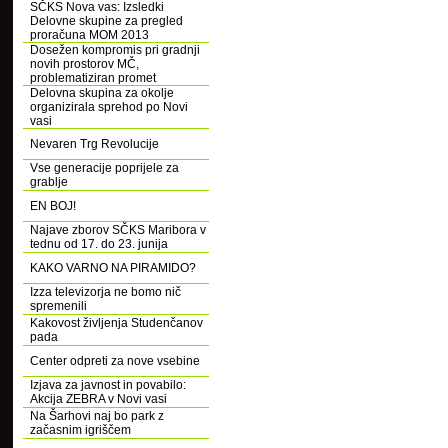
SČKS Nova vas: Izsledki
Delovne skupine za pregled
proračuna MOM 2013
Dosežen kompromis pri gradnji
novih prostorov MČ,
problematiziran promet
Delovna skupina za okolje
organizirala sprehod po Novi
vasi
Nevaren Trg Revolucije
Vse generacije poprijele za
grablje
EN BOJ!
Najave zborov SČKS Maribora v
tednu od 17. do 23. junija
KAKO VARNO NA PIRAMIDO?
Izza televizorja ne bomo nič
spremenili
Kakovost življenja Studenčanov
pada
Center odpreti za nove vsebine
Izjava za javnost in povabilo:
Akcija ZEBRA v Novi vasi
Na Šarhovi naj bo park z
začasnim igriščem