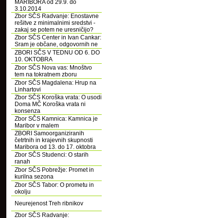
MARIBORA od 29.9. do
3.10.2014
Zbor SČS Radvanje: Enostavne
rešitve z minimalnimi sredstvi -
zakaj se potem ne uresničijo?
Zbor SČS Center in Ivan Cankar:
Sram je občane, odgovornih ne
ZBORI SČS V TEDNU OD 6. DO
10. OKTOBRA
Zbor SČS Nova vas: Mnoštvo
tem na tokratnem zboru
Zbor SČS Magdalena: Hrup na
Linhartovi
Zbor SČS Koroška vrata: O usodi
Doma MČ Koroška vrata ni
konsenza
Zbor SČS Kamnica: Kamnica je
Maribor v malem
ZBORI Samoorganiziranih
četrtnih in krajevnih skupnosti
Maribora od 13. do 17. oktobra
Zbor SČS Studenci: O starih
ranah
Zbor SČS Pobrežje: Promet in
kurilna sezona
Zbor SČS Tabor: O prometu in
okolju
Neurejenost Treh ribnikov
Zbor SČS Radvanje: