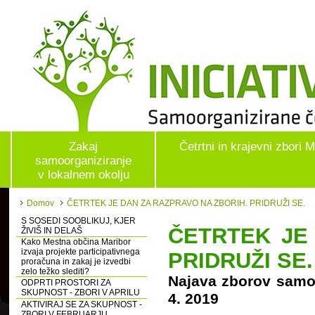
Zakaj
Četrtni in krajevni zbori 
samoorganiziranje
v lokalnem okolju
Domov
ČETRTEK JE DAN ZA RAZPRAVO NA ZBORIH. PRIDRUŽI SE.
S SOSEDI SOOBLIKUJ, KJER
ČETRTEK JE
ŽIVIŠ IN DELAŠ
Kako Mestna občina Maribor
izvaja projekte participativnega
PRIDRUŽI SE.
proračuna in zakaj je izvedbi
zelo težko slediti?
Najava zborov samoo
ODPRTI PROSTORI ZA
SKUPNOST - ZBORI V APRILU
4. 2019
AKTIVIRAJ SE ZA SKUPNOST -
ZBORI V FEBRUARJU