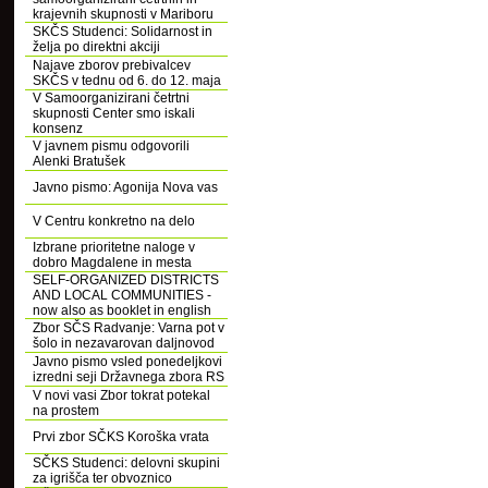
krajevnih skupnosti v Mariboru
SKČS Studenci: Solidarnost in
želja po direktni akciji
Najave zborov prebivalcev
SKČS v tednu od 6. do 12. maja
V Samoorganizirani četrtni
skupnosti Center smo iskali
konsenz
V javnem pismu odgovorili
Alenki Bratušek
Javno pismo: Agonija Nova vas
V Centru konkretno na delo
Izbrane prioritetne naloge v
dobro Magdalene in mesta
SELF-ORGANIZED DISTRICTS
AND LOCAL COMMUNITIES -
now also as booklet in english
Zbor SČS Radvanje: Varna pot v
šolo in nezavarovan daljnovod
Javno pismo vsled ponedeljkovi
izredni seji Državnega zbora RS
V novi vasi Zbor tokrat potekal
na prostem
Prvi zbor SČKS Koroška vrata
SČKS Studenci: delovni skupini
za igrišča ter obvoznico