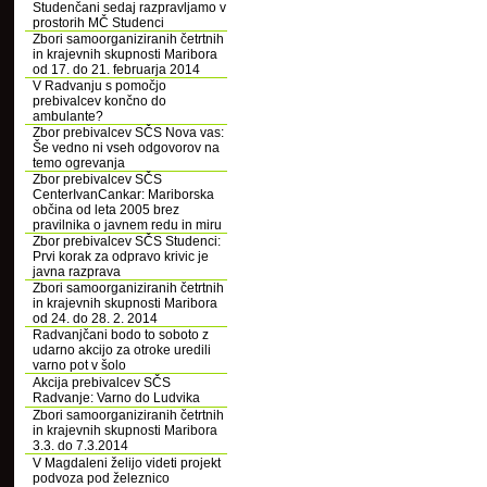
Studenčani sedaj razpravljamo v
prostorih MČ Studenci
Zbori samoorganiziranih četrtnih
in krajevnih skupnosti Maribora
od 17. do 21. februarja 2014
V Radvanju s pomočjo
prebivalcev končno do
ambulante?
Zbor prebivalcev SČS Nova vas:
Še vedno ni vseh odgovorov na
temo ogrevanja
Zbor prebivalcev SČS
CenterIvanCankar: Mariborska
občina od leta 2005 brez
pravilnika o javnem redu in miru
Zbor prebivalcev SČS Studenci:
Prvi korak za odpravo krivic je
javna razprava
Zbori samoorganiziranih četrtnih
in krajevnih skupnosti Maribora
od 24. do 28. 2. 2014
Radvanjčani bodo to soboto z
udarno akcijo za otroke uredili
varno pot v šolo
Akcija prebivalcev SČS
Radvanje: Varno do Ludvika
Zbori samoorganiziranih četrtnih
in krajevnih skupnosti Maribora
3.3. do 7.3.2014
V Magdaleni želijo videti projekt
podvoza pod železnico