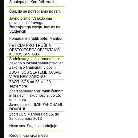
S potepa po Koroških vratih
Čas, da se potrepljamo po rami
Javno pismo: Vsakdo ima
pravico do zdravega
življenjskega okolja, tudi mi na
Studencih
Pomagajte graditi boljši Maribor!
PETICIJA PROTI RUŠITVI
OBSTOJEČEGA OBJEKTA MČ
KOROŠKA VRATA
Sodelovanje pri spremembah
Zakona o lokalni samoupravi ter
Zakona o financiranju občin
ZBORI SČS SEPTEMBRA SPET
V POLNEM ZAGONU
ZBORI SČS od 23. do 29.
septembra
Zbori samoorganiziranih četrtnih
in krajevnih skupnosti 9. do 15.
decembra
Javno pismo: UMIK ZAKONA NI
DOVOLJ!
Zbori SCS Maribora od 16. do
22. decembra 2013
Nova vas: Saga se nadaljuje
Redefinicija srca mesta