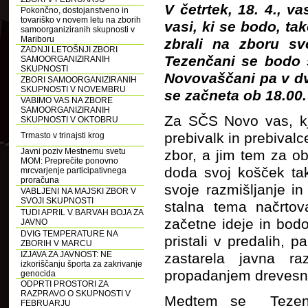
V četrtek, 18. 4., v
Pokončno, dostojanstveno in
tovariško v novem letu na zborih
vasi, ki se bodo, ta
samoorganiziranih skupnosti v
Mariboru
zbrali na zboru sv
ZADNJI LETOŠNJI ZBORI
Tezenčani se bodo s
SAMOORGANIZIRANIH
SKUPNOSTI
Novovaščani pa v d
ZBORI SAMOORGANIZIRANIH
SKUPNOSTI V NOVEMBRU
se začneta ob 18.00.
VABIMO VAS NA ZBORE
SAMOORGANIZIRANIH
Za SČS Novo vas, kje
SKUPNOSTI V OKTOBRU
prebivalk in prebival
Trmasto v trinajsti krog
Javni poziv Mestnemu svetu
zbor, a jim tem za o
MOM: Preprečite ponovno
doda svoj košček tak
mrcvarjenje participativnega
proračuna
svoje razmišljanje in 
VABLJENI NA MAJSKI ZBOR V
SVOJI SKUPNOSTI
stalna tema načrtov
TUDI APRIL V BARVAH BOJA ZA
začetne ideje in bod
JAVNO
DVIG TEMPERATURE NA
pristali v predalih, 
ZBORIH V MARCU
IZJAVA ZA JAVNOST: NE
zastarela javna ra
izkoriščanju športa za zakrivanje
propadanjem drevesne
genocida
ODPRTI PROSTORI ZA
RAZPRAVO O SKUPNOSTI V
Medtem se Tezenč
FEBRUARJU