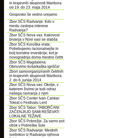
in krajevnih skupnosti Maribora
od 19. do 23. maja 2014
Gosposko še vedno urejamo
Zbor SČS Radvanje: Kdo v
mestu zastopa interese
Radvanja?
Zbor SČS Nova vas: Kakovost
bivanja v Novi vasi se slabša
Zbor SČS Koroška vrata:
Potrebujemo racionalnejše in
bolj koristne investicije, kot je
novogradnja doma mestne četrti
Zbor SČS Magdalena:
Obnovimo košarkaška igrišča!
Zbori samoorganiziranih četrtnih
in krajevnih skupnosti Maribora
2. do 6. junija 2014
Zbor SČS Nova vas: Okolje, v
katerem živimo je tudi odraz
našega ravnanja z njim
Zbor SČS Center Ivan Cankar:
Tokrat o Festivalu Lent
Zbor SČS Tabor: TABORČANI
ZAČENJAJO SAMI REŠEVATI
LOKALNE TEŽAVE
Zbor SČS Pobrežje: Za varno pot
otrok v Pobreške šole
Zbor SČS Radvanje: Mestnih
svetnikov iz Radvanja njihova