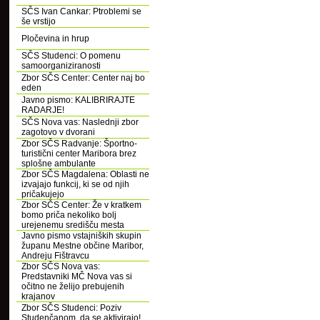
SČS Ivan Cankar: Ptroblemi se
še vrstijo
Pločevina in hrup
SČS Studenci: O pomenu
samoorganiziranosti
Zbor SČS Center: Center naj bo
eden
Javno pismo: KALIBRIRAJTE
RADARJE!
SČS Nova vas: Naslednji zbor
zagotovo v dvorani
Zbor SČS Radvanje: Športno-
turistični center Maribora brez
splošne ambulante
Zbor SČS Magdalena: Oblasti ne
izvajajo funkcij, ki se od njih
pričakujejo
Zbor SČS Center: Že v kratkem
bomo priča nekoliko bolj
urejenemu središču mesta
Javno pismo vstajniških skupin
županu Mestne občine Maribor,
Andreju Fištravcu
Zbor SČS Nova vas:
Predstavniki MČ Nova vas si
očitno ne želijo prebujenih
krajanov
Zbor SČS Studenci: Poziv
Studenčanom, da se aktivirajo!