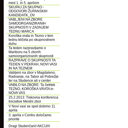
med 1. in 5. aprilom
SKUPAJ ZA SKUPNO -
ODGOVORI ŽUPANSKIH
KANDIDATK_OV
VABLJENI NA ZBORE
SAMOORGANIZIRANIH
SKUPNOSTI V ZADNJEM
TEDNU MARCA
Koroška vrata in Tezno v tem
tednu kličeta po skupnostnem
duhu
Ta teden razpravljamo o
Mariboru na 5 zborih
samoorganiziranih skupnosti
RAZPRAVE O SKUPNOSTI TA
TEDEN V PEKRAH, NOVI VASI
IN NA TEZNEM
Vabljeni na zbor v Magdaleno,
Radvanje, na Tabor ali Pobrežje
ter na Studence ali v center
VABILO NA ZBORE: Ta četrtek
TEZNO, KOROŠKA VRATA in
NOVA VAS
25.2.2013: Tiskovna konferenca
Iniciative Mestni zbor
V Novi vasi se spet dobimo 11.
aprila
3. aprila v Centru določamo
priorite
Dragi Studenčani! AKCIJA!