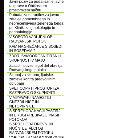
Javni poziv za podaljšanje javne
razprave o Občinskem
prostorskem načrtu
Pobuda za ohranitev za javno
zdravje pomembnega in
neprecenljivega zelenega fonda
pri Kliniki za ginekologijo in
perinatologijo
V SOBOTO VABLJENI OB
RADVANJSKI POTOK
KAM NA SREČANJE S SOSEDI
IN SOSEDAMI?
ZBORI SAMOORGANIZIRANIH
SKUPNOSTI V MAJU
Zasadili povsem gol del obrežja
Radvanjskega potoka
Skupaj za skupno, ljudske
zahteve kontra predvolilnim
objubam
SPET ODPRTI PROSTORI ZA
RAZPRAVO O SKUPNOSTI
V MIYAWAKI NAMESTILI
GNEZDILNICE IN
NETOPIRNICE
S SPREHODA KAČJI PASTIRJI
IN DRUGI PREBIVALCI NAŠIH
POTOKOV
S SPREHODA DNEVNI IN
NOČNI LETALCI OB
RADVANJSKEM POTOKU
VABLJENI NA NARAVOSLOVNE