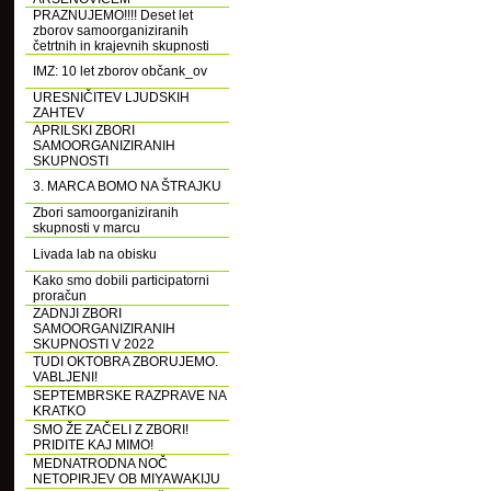
PRAZNUJEMO!!!! Deset let
zborov samoorganiziranih
četrtnih in krajevnih skupnosti
IMZ: 10 let zborov občank_ov
URESNIČITEV LJUDSKIH
ZAHTEV
APRILSKI ZBORI
SAMOORGANIZIRANIH
SKUPNOSTI
3. MARCA BOMO NA ŠTRAJKU
Zbori samoorganiziranih
skupnosti v marcu
Livada lab na obisku
Kako smo dobili participatorni
proračun
ZADNJI ZBORI
SAMOORGANIZIRANIH
SKUPNOSTI V 2022
TUDI OKTOBRA ZBORUJEMO.
VABLJENI!
SEPTEMBRSKE RAZPRAVE NA
KRATKO
SMO ŽE ZAČELI Z ZBORI!
PRIDITE KAJ MIMO!
MEDNATRODNA NOČ
NETOPIRJEV OB MIYAWAKIJU