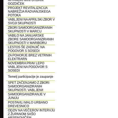
MIYAWAKI MINI URBANI
GOZDIČEK
PROJEKT REVITALIZACIJA
NABREŽJA RADVANJSKEGA
POTOKA
VABLJENI NA APRILSKI ZBOR V
SVOJI SKUPNOSTI
ZBORI SAMOORGANIZIRANIH
SKUPNOSTI V MARCU
VABILO NA JANUARSKE
ZBORE SAMOORGANIZIRANIH
SKUPNOSTI V MARIBORU
LESTOS ŠE ZADNJIČ NA
POGOVOR S SOSEDI
ZA POHORJE BREZ VETRNIH
ELEKTRARN
NOVEMBRA PRAV LEPO
VABLJENI NA POGOVOR S
SOSEDI
Temelj participacije je zaupanje
SPET ZAČENJAMO Z ZBORI
SAMOORGANIZIRANIH
SKUPNOSTI. VABLJENI!
SAMOORGANIZIRANJE V
JUNIJU
POSTAVILI MALO URBANO
DREVESNICO
ODZIV NA VEČEROV INTERVJU
Z ŽUPANOM SAŠO
ARSENOVIČEM