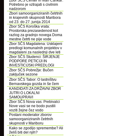
Zbor SČS Center in Ivan Cankar:
Potrebno je vztrajati s civilnim
nadzorom
Zbori samoorganiziranih četrtnih
in krajevnih skupnosti Maribora
od 23. do 27. junija 2014
Zbor SČS Koroška vrata:
Prostorska prezasedenost kot
razlog za gradnjo novega Doma
mestne četrti ne pije vode
Zbor SČS Magdalena: Usklajeni
predlogi komunalnih projektov v
magdaleni za naslednji dve leti
Zbor SČS Studenci: ŠIRJENJE
PODPORE PETICIJI IN
INVESTICIJSKI PREDLOGI
Zbor SČS Pobrežje: Bučen
zaključek sezone
Zbor SČS Tabor: O lastništvu
Bernavskega gozda in še čem
KANDIDATI ZA DRŽAVNI ZBOR
JUTRI O LOKALNI
SAMOUPRAVI
Zbor SČS Nova vas: Prebivalci
Nove vasi se ne bodo pustili
voziti žejne čez vodo
Postani moderator zborov
samoorganiziranih četrtnih
skupnosti v Mariboru
Kako se zgodijo spremembe? Ali
želiš biti del njih?