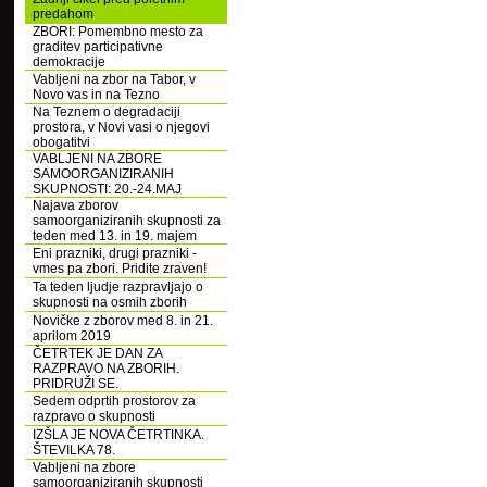
predahom
ZBORI: Pomembno mesto za
graditev participativne
demokracije
Vabljeni na zbor na Tabor, v
Novo vas in na Tezno
Na Teznem o degradaciji
prostora, v Novi vasi o njegovi
obogatitvi
VABLJENI NA ZBORE
SAMOORGANIZIRANIH
SKUPNOSTI: 20.-24.MAJ
Najava zborov
samoorganiziranih skupnosti za
teden med 13. in 19. majem
Eni prazniki, drugi prazniki -
vmes pa zbori. Pridite zraven!
Ta teden ljudje razpravljajo o
skupnosti na osmih zborih
Novičke z zborov med 8. in 21.
aprilom 2019
ČETRTEK JE DAN ZA
RAZPRAVO NA ZBORIH.
PRIDRUŽI SE.
Sedem odprtih prostorov za
razpravo o skupnosti
IZŠLA JE NOVA ČETRTINKA.
ŠTEVILKA 78.
Vabljeni na zbore
samoorganiziranih skupnosti