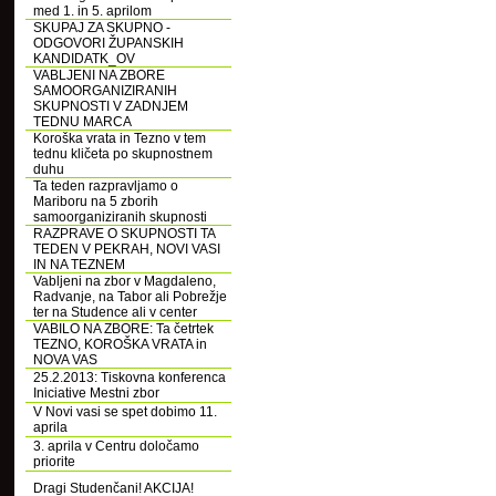
med 1. in 5. aprilom
SKUPAJ ZA SKUPNO -
ODGOVORI ŽUPANSKIH
KANDIDATK_OV
VABLJENI NA ZBORE
SAMOORGANIZIRANIH
SKUPNOSTI V ZADNJEM
TEDNU MARCA
Koroška vrata in Tezno v tem
tednu kličeta po skupnostnem
duhu
Ta teden razpravljamo o
Mariboru na 5 zborih
samoorganiziranih skupnosti
RAZPRAVE O SKUPNOSTI TA
TEDEN V PEKRAH, NOVI VASI
IN NA TEZNEM
Vabljeni na zbor v Magdaleno,
Radvanje, na Tabor ali Pobrežje
ter na Studence ali v center
VABILO NA ZBORE: Ta četrtek
TEZNO, KOROŠKA VRATA in
NOVA VAS
25.2.2013: Tiskovna konferenca
Iniciative Mestni zbor
V Novi vasi se spet dobimo 11.
aprila
3. aprila v Centru določamo
priorite
Dragi Studenčani! AKCIJA!