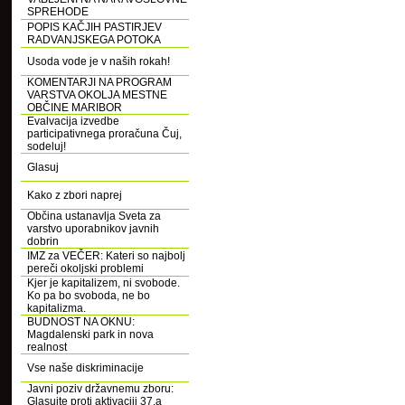
SPREHODE
POPIS KAČJIH PASTIRJEV
RADVANJSKEGA POTOKA
Usoda vode je v naših rokah!
KOMENTARJI NA PROGRAM
VARSTVA OKOLJA MESTNE
OBČINE MARIBOR
Evalvacija izvedbe
participativnega proračuna Čuj,
sodeluj!
Glasuj
Kako z zbori naprej
Občina ustanavlja Sveta za
varstvo uporabnikov javnih
dobrin
IMZ za VEČER: Kateri so najbolj
pereči okoljski problemi
Kjer je kapitalizem, ni svobode.
Ko pa bo svoboda, ne bo
kapitalizma.
BUDNOST NA OKNU:
Magdalenski park in nova
realnost
Vse naše diskriminacije
Javni poziv državnemu zboru:
Glasujte proti aktivaciji 37.a