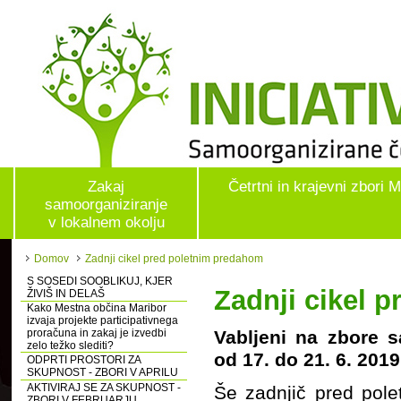
Zakaj
Četrtni in krajevni zbori 
samoorganiziranje
v lokalnem okolju
Domov
Zadnji cikel pred poletnim predahom
S SOSEDI SOOBLIKUJ, KJER
Zadnji cikel 
ŽIVIŠ IN DELAŠ
Kako Mestna občina Maribor
izvaja projekte participativnega
proračuna in zakaj je izvedbi
Vabljeni na zbore s
zelo težko slediti?
od 17. do 21. 6. 2019
ODPRTI PROSTORI ZA
SKUPNOST - ZBORI V APRILU
AKTIVIRAJ SE ZA SKUPNOST -
Še zadnjič pred pole
ZBORI V FEBRUARJU