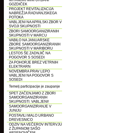
MIYAWAKI MINI URBANI
GOZDIČEK
PROJEKT REVITALIZACIJA
NABREŽJA RADVANJSKEGA
POTOKA
VABLJENI NA APRILSKI ZBOR V
SVOJI SKUPNOSTI
ZBORI SAMOORGANIZIRANIH
SKUPNOSTI V MARCU
VABILO NA JANUARSKE
ZBORE SAMOORGANIZIRANIH
SKUPNOSTI V MARIBORU
LESTOS ŠE ZADNJIČ NA
POGOVOR S SOSEDI
ZA POHORJE BREZ VETRNIH
ELEKTRARN
NOVEMBRA PRAV LEPO
VABLJENI NA POGOVOR S
SOSEDI
Temelj participacije je zaupanje
SPET ZAČENJAMO Z ZBORI
SAMOORGANIZIRANIH
SKUPNOSTI. VABLJENI!
SAMOORGANIZIRANJE V
JUNIJU
POSTAVILI MALO URBANO
DREVESNICO
ODZIV NA VEČEROV INTERVJU
Z ŽUPANOM SAŠO
ARSENOVIČEM