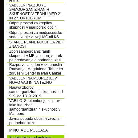
je mar
VABLJENI NA ZBORE
SAMOORGANIZIRANIH
SKUPNOSTI V TEDNU MED 21.
IN 27. OKTOBROM
Odprti prostori za krepitev
skupnosti v mariborski občini
Odprti prostori za medsosedsko
sodelovanje v svoji MČ ali KS
STANJE PLANETA KOT GA VIDI
ZNANOST
Zbori samoorganiziranih
skupnosti v MB ta teden, v torek
pa predavanje o podnebni krizi
Razprave ta teden v skupnostih
Radvanje, Magdalena, Tabor ter
združeni Center in Ivan Cankar
VABLJENI NA POBREŽJE, V
NOVO VAS IN NA TEZNO
Najava zborov
samoorganiziranih skupnosti od
9. 9. do 13. 9. 2019
VABILO: September je tu, prav
tako tudi zbori
samoorganiziranih skupnosti v
Mariboru
Javna pobuda občini v zvezi s
podnebno krizo
MINUTA DO POLČASA
Zadnji cikel pred poletnim