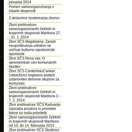
januarja 2014
Pomen samoorganiziranja v
lokalni skupnosti
Z delavnice moderiranja zborov
Zbori prebivalcev
samoorganiziranih četrtnih in
krajevnih skupnosti Maribora 27.
- 31. 1. 2014
Zbor SČS Magdalena: Zaradi
neupoštevanja odlokov se
uničuje kulturno-zgodovinski
spomenik
Zbor SČS Nova vas: O
spremembah cen komunalnih
storitev
Zbor SČS CenterIvanCankar:
Udeleženci soglasno podprli
ustanovitev delovne skupine za
komunalo
Zbori prebivalcev
samoorganiziranih četrtnih in
krajevnih skupnosti Maribora 3. -
7. 2. 2014
Zbor prebivalcev SČS Radvanje:
Uporaba prostora in prometni
tokovi so naša prioriteta
Zbori samoorganiziranih četrtnih
in krajevnih skupnosti Maribora
od 10. do 14. februarja 2014
Zbor prebivalcev SČS Studenci: