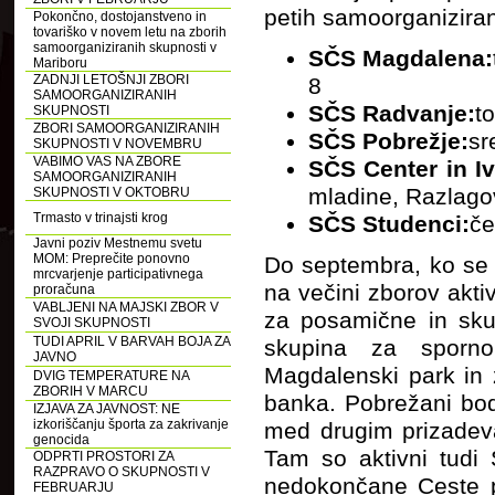
petih samoorganiziran
Pokončno, dostojanstveno in
tovariško v novem letu na zborih
samoorganiziranih skupnosti v
SČS Magdalena:
Mariboru
ZADNJI LETOŠNJI ZBORI
8
SAMOORGANIZIRANIH
SČS Radvanje:
t
SKUPNOSTI
ZBORI SAMOORGANIZIRANIH
SČS Pobrežje:
sr
SKUPNOSTI V NOVEMBRU
VABIMO VAS NA ZBORE
SČS Center in I
SAMOORGANIZIRANIH
mladine, Razlago
SKUPNOSTI V OKTOBRU
Trmasto v trinajsti krog
SČS Studenci:
če
Javni poziv Mestnemu svetu
MOM: Preprečite ponovno
Do septembra, ko se b
mrcvarjenje participativnega
na večini zborov akt
proračuna
VABLJENI NA MAJSKI ZBOR V
za posamične in sk
SVOJI SKUPNOSTI
TUDI APRIL V BARVAH BOJA ZA
skupina za sporno
JAVNO
Magdalenski park in 
DVIG TEMPERATURE NA
ZBORIH V MARCU
banka. Pobrežani bodo
IZJAVA ZA JAVNOST: NE
izkoriščanju športa za zakrivanje
med drugim prizadevaj
genocida
Tam so aktivni tudi 
ODPRTI PROSTORI ZA
RAZPRAVO O SKUPNOSTI V
nedokončane Ceste pr
FEBRUARJU