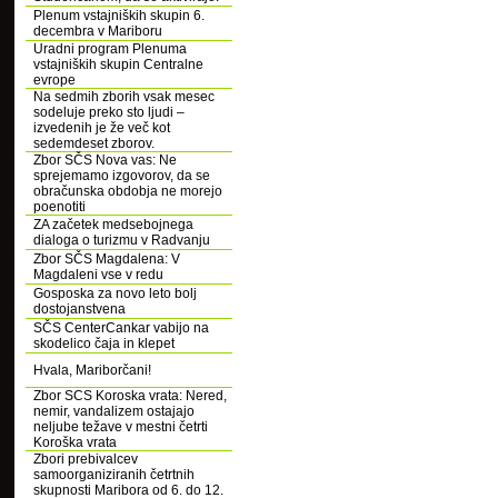
Plenum vstajniških skupin 6.
decembra v Mariboru
Uradni program Plenuma
vstajniških skupin Centralne
evrope
Na sedmih zborih vsak mesec
sodeluje preko sto ljudi –
izvedenih je že več kot
sedemdeset zborov.
Zbor SČS Nova vas: Ne
sprejemamo izgovorov, da se
obračunska obdobja ne morejo
poenotiti
ZA začetek medsebojnega
dialoga o turizmu v Radvanju
Zbor SČS Magdalena: V
Magdaleni vse v redu
Gosposka za novo leto bolj
dostojanstvena
SČS CenterCankar vabijo na
skodelico čaja in klepet
Hvala, Mariborčani!
Zbor SCS Koroska vrata: Nered,
nemir, vandalizem ostajajo
neljube težave v mestni četrti
Koroška vrata
Zbori prebivalcev
samoorganiziranih četrtnih
skupnosti Maribora od 6. do 12.