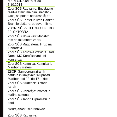
MARIBORA od 29.9. do
3.10.2014
Zbor SČS Radvanje: Enostavne
rešitve z minimalnimi sredstvi -
zakaj se potem ne uresničijo?
Zbor SČS Center in Ivan Cankar:
Sram je občane, odgovornih ne
ZBORI SČS V TEDNU OD 6. DO
10. OKTOBRA
Zbor SČS Nova vas: Mnoštvo
tem na tokratnem zboru
Zbor SČS Magdalena: Hrup na
Linhartovi
Zbor SČS Koroška vrata: O usodi
Doma MČ Koroška vrata ni
konsenza
Zbor SČS Kamnica: Kamnica je
Maribor v malem
ZBORI Samoorganiziranih
četrtnih in krajevnih skupnosti
Maribora od 13. do 17. oktobra
Zbor SČS Studenci: O starih
ranah
Zbor SČS Pobrežje: Promet in
kurilna sezona
Zbor SČS Tabor: O prometu in
okolju
Neurejenost Treh ribnikov
Zbor SČS Radvanje: