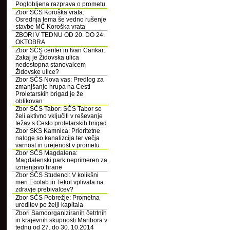
Poglobljena razprava o prometu
Zbor SČS Koroška vrata:
Osrednja tema še vedno rušenje
stavbe MČ Koroška vrata
ZBORI V TEDNU OD 20. DO 24.
OKTOBRA
Zbor SČS center in Ivan Cankar:
Zakaj je Židovska ulica
nedostopna stanovalcem
Židovske ulice?
Zbor SČS Nova vas: Predlog za
zmanjšanje hrupa na Cesti
Proletarskih brigad je že
oblikovan
Zbor SČS Tabor: SČS Tabor se
želi aktivno vključiti v reševanje
težav s Cesto proletarskih brigad
Zbor SKS Kamnica: Prioritetne
naloge so kanalizcija ter večja
varnost in urejenost v prometu
Zbor SČS Magdalena:
Magdalenski park neprimeren za
izmenjavo hrane
Zbor SČS Studenci: V kolikšni
meri Ecolab in Tekol vplivata na
zdravje prebivalcev?
Zbor SČS Pobrežje: Prometna
ureditev po želji kapitala
Zbori Samoorganiziranih četrtnih
in krajevnih skupnosti Maribora v
tednu od 27. do 30. 10.2014