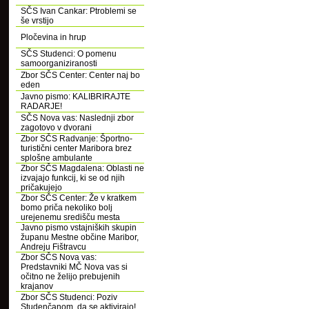
SČS Ivan Cankar: Ptroblemi se
še vrstijo
Pločevina in hrup
SČS Studenci: O pomenu
samoorganiziranosti
Zbor SČS Center: Center naj bo
eden
Javno pismo: KALIBRIRAJTE
RADARJE!
SČS Nova vas: Naslednji zbor
zagotovo v dvorani
Zbor SČS Radvanje: Športno-
turistični center Maribora brez
splošne ambulante
Zbor SČS Magdalena: Oblasti ne
izvajajo funkcij, ki se od njih
pričakujejo
Zbor SČS Center: Že v kratkem
bomo priča nekoliko bolj
urejenemu središču mesta
Javno pismo vstajniških skupin
županu Mestne občine Maribor,
Andreju Fištravcu
Zbor SČS Nova vas:
Predstavniki MČ Nova vas si
očitno ne želijo prebujenih
krajanov
Zbor SČS Studenci: Poziv
Studenčanom, da se aktivirajo!