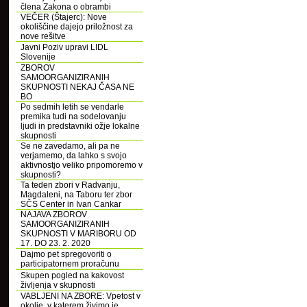
člena Zakona o obrambi
VEČER (Štajerc): Nove
okoliščine dajejo priložnost za
nove rešitve
Javni Poziv upravi LIDL
Slovenije
ZBOROV
SAMOORGANIZIRANIH
SKUPNOSTI NEKAJ ČASA NE
BO
Po sedmih letih se vendarle
premika tudi na sodelovanju
ljudi in predstavniki ožje lokalne
skupnosti
Se ne zavedamo, ali pa ne
verjamemo, da lahko s svojo
aktivnostjo veliko pripomoremo v
skupnosti?
Ta teden zbori v Radvanju,
Magdaleni, na Taboru ter zbor
SČS Center in Ivan Cankar
NAJAVA ZBOROV
SAMOORGANIZIRANIH
SKUPNOSTI V MARIBORU OD
17. DO 23. 2. 2020
Dajmo pet spregovoriti o
participatornem proračunu
Skupen pogled na kakovost
življenja v skupnosti
VABLJENI NA ZBORE: Vpetost v
okolje, v katerem živimo je