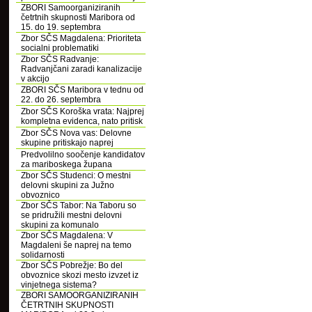
ZBORI Samoorganiziranih
četrtnih skupnosti Maribora od
15. do 19. septembra
Zbor SČS Magdalena: Prioriteta
socialni problematiki
Zbor SČS Radvanje:
Radvanjčani zaradi kanalizacije
v akcijo
ZBORI SČS Maribora v tednu od
22. do 26. septembra
Zbor SČS Koroška vrata: Najprej
kompletna evidenca, nato pritisk
Zbor SČS Nova vas: Delovne
skupine pritiskajo naprej
Predvolilno soočenje kandidatov
za mariboskega župana
Zbor SČS Studenci: O mestni
delovni skupini za Južno
obvoznico
Zbor SČS Tabor: Na Taboru so
se pridružili mestni delovni
skupini za komunalo
Zbor SČS Magdalena: V
Magdaleni še naprej na temo
solidarnosti
Zbor SČS Pobrežje: Bo del
obvoznice skozi mesto izvzet iz
vinjetnega sistema?
ZBORI SAMOORGANIZIRANIH
ČETRTNIH SKUPNOSTI