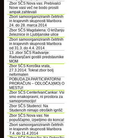
Zbor SČS Nova vas: Prebivalci
Nove vasi več ne bodo prosili
ampak zahtevali
Zbori samoorganiziranih četrtnih
in krajevnih skupnosti Maribora
24. do 28. marca 2014
Zbor SČS Magdalena: O križanju
železnice in Ljubljanske ulice
Zbori samoorganiziranih četrtnih
in krajevnih skupnosti Maribora
od 31.3. do 4.4. 2014
13. zbor SČS Radvanje:
Radvanjčani gostili predstavnike
MOM
Zbor SČS Koroška vrata,
27.3.2014: Tokrat zbor bolj
neformalen
POBUDA ZA PARTICIPATORNI
PRORAČUN – ODLOČAJ(MO) O
MESTU!
Zbor SČS CenterIvanCankar: Vsi
smo enakopravni, ni prostora za
samopromocijo!
Zbor SČS Studenci: Na
Studencih nimajo otroških igrišč
Zbor SČS Nova vas: Ne
popuščajmo, izpeljimo do konca!
Zbori samoorganiziranih četrtnih
in krajevnih skupnosti Maribora
7.4. do 11.4.2014