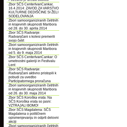
Zbor SČS CenterIvanCankar,
16.4.2014: ZAVOD ZA VARSTVO
KULTURNE DEDIŠČINE SI ŽELI
SODELOVANJA
Zbori samoorganiziranih četrtnih
in krajevnih skupnosti Maribora
od 28. do 30. aprila 2014
Zbor SČS Radvanje:
Radvanjčani s kolesi premerili
svojo četrt
Zbori samoorganiziranih četrtnih
in krajevnih skupnosti Maribora
od 5. do 9. maja 2014
Zbor SČS CenterIvanCankar: O
umetnostni galeriji in Festivalu
Lent
Zbor SČS Radvanje:
Radvanjčani aktivno pristopili k
pobudi za uvedbo
Participatornega proračuna
Zbori samoorganiziranih četrtnih
in krajevnih skupnosti Maribora
od 26. do 30. maja 2014
Zbor SČS Koroška vrata: Na
SČS Koroška vrata so jasni:
VZTRAJALI BOMO!
Zbor SČS Magdalena: SČS
Magdalena o političnem
opismenjevanju in odprti delovni
akciji
Zbori samoorganiziranih četrtnih