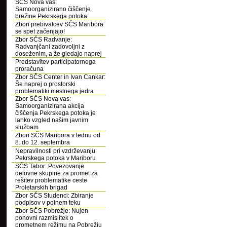
SČS Nova vas:
Samoorganizirano čiščenje
brežine Pekrskega potoka
Zbori prebivalcev SČS Maribora
se spet začenjajo!
Zbor SČS Radvanje:
Radvanjčani zadovoljni z
doseženim, a že gledajo naprej
Predstavitev participatornega
proračuna
Zbor SČS Center in Ivan Cankar:
Še naprej o prostorski
problematiki mestnega jedra
Zbor SČS Nova vas:
Samoorganizirana akcija
čiščenja Pekrskega potoka je
lahko vzgled našim javnim
službam
Zbori SČS Maribora v tednu od
8. do 12. septembra
Nepravilnosti pri vzdrževanju
Pekrskega potoka v Mariboru
SČS Tabor: Povezovanje
delovne skupine za promet za
rešitev problematike ceste
Proletarskih brigad
Zbor SČS Studenci: Zbiranje
podpisov v polnem teku
Zbor SČS Pobrežje: Nujen
ponovni razmislitek o
prometnem režimu na Pobrežju