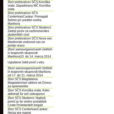
Zbor prebivalcev SČS Koroška
vrata: Zaparkirana MČ Koroška
vrata
Zbor prebivalcev SČS
CenterIvanCankar: Pomagati
želimo pri ureditvi centra
Maribora
Zbor prebivalcev SČS Studenci:
Zadnji poziv za razbremenitev
studenških cest
Zbor prebivalcev SČS Nova vas:
Mariborski vodovod nas ne
jemlje resno
Zbori samoorganiziranih četrtnih
in krajevnih skupnosti
Maribora10. do 14. marca 2014
Uglašene četrti prvič v etru
Zbori samoorganiziranih četrtnih
in krajevnih skupnosti Maribora
od 17. do 21. marca 2014
Zbor SČS Magdalena:
Magdalenčani aktivni ob Dnevu
za spremembe
Zbor SČS Koroška vrata: Kako
aktivirati še več sokrajanov
Zbor SČS Studenci: Najbolj
pereč je še vedno podaljšek
Ceste Proletarskih brigad
Zbor SČS CenterIvanCankar:
Akcija gre naprej