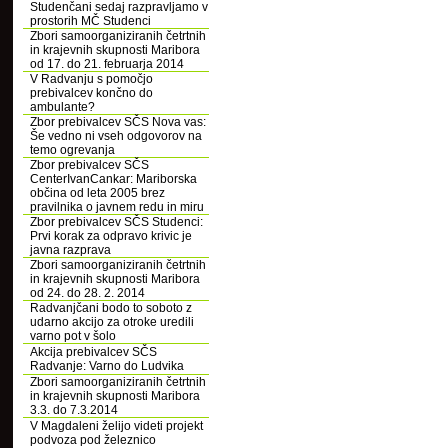
Studenčani sedaj razpravljamo v
prostorih MČ Studenci
Zbori samoorganiziranih četrtnih
in krajevnih skupnosti Maribora
od 17. do 21. februarja 2014
V Radvanju s pomočjo
prebivalcev končno do
ambulante?
Zbor prebivalcev SČS Nova vas:
Še vedno ni vseh odgovorov na
temo ogrevanja
Zbor prebivalcev SČS
CenterIvanCankar: Mariborska
občina od leta 2005 brez
pravilnika o javnem redu in miru
Zbor prebivalcev SČS Studenci:
Prvi korak za odpravo krivic je
javna razprava
Zbori samoorganiziranih četrtnih
in krajevnih skupnosti Maribora
od 24. do 28. 2. 2014
Radvanjčani bodo to soboto z
udarno akcijo za otroke uredili
varno pot v šolo
Akcija prebivalcev SČS
Radvanje: Varno do Ludvika
Zbori samoorganiziranih četrtnih
in krajevnih skupnosti Maribora
3.3. do 7.3.2014
V Magdaleni želijo videti projekt
podvoza pod železnico