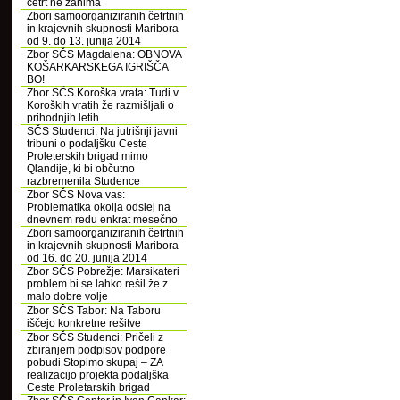
četrt ne zanima
Zbori samoorganiziranih četrtnih
in krajevnih skupnosti Maribora
od 9. do 13. junija 2014
Zbor SČS Magdalena: OBNOVA
KOŠARKARSKEGA IGRIŠČA
BO!
Zbor SČS Koroška vrata: Tudi v
Koroških vratih že razmišljali o
prihodnjih letih
SČS Studenci: Na jutrišnji javni
tribuni o podaljšku Ceste
Proleterskih brigad mimo
Qlandije, ki bi občutno
razbremenila Studence
Zbor SČS Nova vas:
Problematika okolja odslej na
dnevnem redu enkrat mesečno
Zbori samoorganiziranih četrtnih
in krajevnih skupnosti Maribora
od 16. do 20. junija 2014
Zbor SČS Pobrežje: Marsikateri
problem bi se lahko rešil že z
malo dobre volje
Zbor SČS Tabor: Na Taboru
iščejo konkretne rešitve
Zbor SČS Studenci: Pričeli z
zbiranjem podpisov podpore
pobudi Stopimo skupaj – ZA
realizacijo projekta podaljška
Ceste Proletarskih brigad