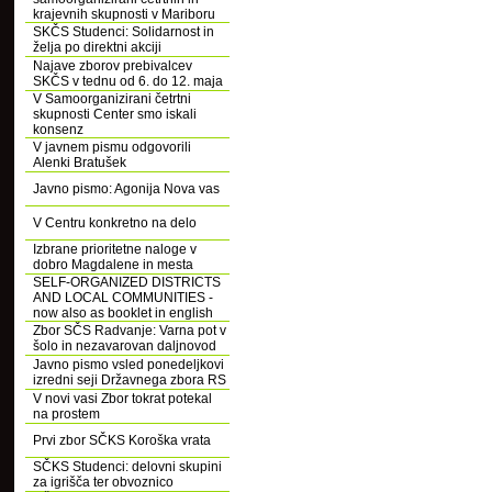
krajevnih skupnosti v Mariboru
SKČS Studenci: Solidarnost in
želja po direktni akciji
Najave zborov prebivalcev
SKČS v tednu od 6. do 12. maja
V Samoorganizirani četrtni
skupnosti Center smo iskali
konsenz
V javnem pismu odgovorili
Alenki Bratušek
Javno pismo: Agonija Nova vas
V Centru konkretno na delo
Izbrane prioritetne naloge v
dobro Magdalene in mesta
SELF-ORGANIZED DISTRICTS
AND LOCAL COMMUNITIES -
now also as booklet in english
Zbor SČS Radvanje: Varna pot v
šolo in nezavarovan daljnovod
Javno pismo vsled ponedeljkovi
izredni seji Državnega zbora RS
V novi vasi Zbor tokrat potekal
na prostem
Prvi zbor SČKS Koroška vrata
SČKS Studenci: delovni skupini
za igrišča ter obvoznico