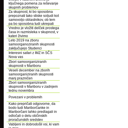
ključnega pomena za reševanje
skupnih problemov
Za skupnost, ki bo sposobna
prepoznati tako stiske soljudi kot
samovoljo oblastnikov, ob tem
pa bo sposobna tudi ukrepati
Vredno je vložiti delček prostega
časa in razmisleka v skupnost, v
kateri živimo
Leto 2019 na zboru
samoorganoziranih skupnosti
zaključujejo Studenci
Interesni safari z IMZ in SČS
Nova vas
Zbori samoorganiziranih
skupnosti v Mariboru
Veseli december na zborih
samoorganiziranih skupnosti
manj prazničen
Zbori samoorganiziranih
skupnosti v Mariboru v zadnjem
tednu novembra
Povezani v problemih
Kako prepričati odgovorne, da
bodo tudi Mariborčanke in
Mariborčani lahko predlagali in
odločali o delu občinskih
proračunskih sredstev
Vabljeni in dobrodošli vsi, ki vam