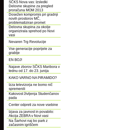
SČKS Nova vas: Izsledki
Delovne skupine za pregled
proračuna MOM 2013
Dosežen kompromis pri gradnji
novih prostorov MČ,
problematiziran promet
Delovna skupina za okolje
organizirala sprehod po Novi
vasi
Nevaren Trg Revolucije
Vse generacije poprijele za
grablje
EN BOJ!
Najave zborov SČKS Maribora v
tednu od 17. do 23. junija
KAKO VARNO NA PIRAMIDO?
Izza televizorja ne bomo nič
spremenili
Kakovost življenja Studenčanov
pada
Center odpreti za nove vsebine
Izjava za javnost in povabilo:
Akcija ZEBRA v Novi vasi
Na Šarhovi naj bo park z
začasnim igriščem