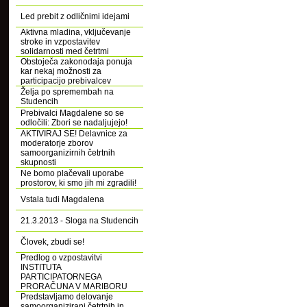
Led prebit z odličnimi idejami
Aktivna mladina, vključevanje
stroke in vzpostavitev
solidarnosti med četrtmi
Obstoječa zakonodaja ponuja
kar nekaj možnosti za
participacijo prebivalcev
Želja po spremembah na
Studencih
Prebivalci Magdalene so se
odločili: Zbori se nadaljujejo!
AKTIVIRAJ SE! Delavnice za
moderatorje zborov
samoorganizirnih četrtnih
skupnosti
Ne bomo plačevali uporabe
prostorov, ki smo jih mi zgradili!
Vstala tudi Magdalena
21.3.2013 - Sloga na Studencih
Človek, zbudi se!
Predlog o vzpostavitvi
INSTITUTA
PARTICIPATORNEGA
PRORAČUNA V MARIBORU
Predstavljamo delovanje
samoorganizirani četrtnih in