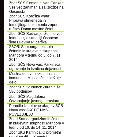
Zbor SČS Center in Ivan Cankar:
Vse več zanimanja za izložbe na
Gosposki
Zbor SČS Koroška vrata:
Priprava strnjenega in
temeljitega dokumenta zoper
rušitev Doma mestne četrti
Zbor SČS Radvanje: Želimo več
informacij o sanaciji Osnovne
šole Ludvika Pliberška
ZBORI Samoorganiziranih
četrtnih in krajevnih skupnosti
Maribora v tednu od 3. do 7. 11.
2014
Zbor SČS Nova vas: Parkirišča,
ogrevanje in tržnična dejavnost
Mestna delovna skupina za
komunalo: Molk občine otežuje
delo
Zbor SČS Studenci: Zbranih že
586 podpisov
Zbor SČS Magdalena:
Osvobajanje javnega prostora
Poročilo iz delovne akcije v SČS
Nova vas: AKCIJE NAS
POVEZUJEJO
Zbori Samoorganiziranih četrtnih
in krajevnih skupnosti Maribora v
tednu od 10. do 14. 11. 2014
Zbor SKS Kamnica: O prometni
problematiki v Kamnici