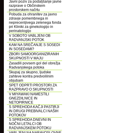
Javni poziv za podaljšanje javne
razprave o Občinskem
prostorskem načrtu
Pobuda za ohranitev za javno
zdravje pomembnega in
neprecenljivega zelenega fonda
pri Kliniki za ginekologijo in
perinatologijo
V SOBOTO VABLJENI OB
RADVANJSKI POTOK
KAM NA SREČANJE S SOSEDI
IN SOSEDAMI?
ZBORI SAMOORGANIZIRANIH
SKUPNOSTI V MAJU
Zasadili povsem gol del obrežja
Radvanjskega potoka
Skupaj za skupno, ljudske
zahteve kontra predvolilnim
objubam
SPET ODPRTI PROSTORI ZA
RAZPRAVO O SKUPNOSTI
V MIYAWAKI NAMESTILI
GNEZDILNICE IN
NETOPIRNICE
S SPREHODA KAČJI PASTIRJI
IN DRUGI PREBIVALCI NAŠIH
POTOKOV
S SPREHODA DNEVNI IN
NOČNI LETALCI OB
RADVANJSKEM POTOKU
VABLJENI NA NARAVOSLOVNE