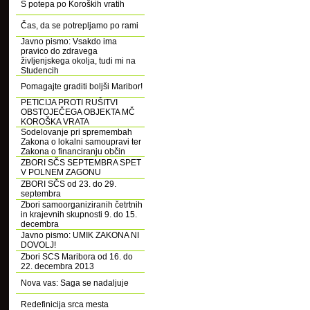
S potepa po Koroških vratih
Čas, da se potrepljamo po rami
Javno pismo: Vsakdo ima
pravico do zdravega
življenjskega okolja, tudi mi na
Studencih
Pomagajte graditi boljši Maribor!
PETICIJA PROTI RUŠITVI
OBSTOJEČEGA OBJEKTA MČ
KOROŠKA VRATA
Sodelovanje pri spremembah
Zakona o lokalni samoupravi ter
Zakona o financiranju občin
ZBORI SČS SEPTEMBRA SPET
V POLNEM ZAGONU
ZBORI SČS od 23. do 29.
septembra
Zbori samoorganiziranih četrtnih
in krajevnih skupnosti 9. do 15.
decembra
Javno pismo: UMIK ZAKONA NI
DOVOLJ!
Zbori SCS Maribora od 16. do
22. decembra 2013
Nova vas: Saga se nadaljuje
Redefinicija srca mesta