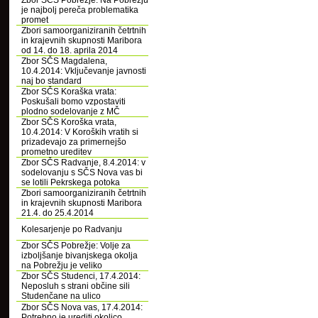
Zbor SČS Pobrežje: Na Pobrežju
je najbolj pereča problematika
promet
Zbori samoorganiziranih četrtnih
in krajevnih skupnosti Maribora
od 14. do 18. aprila 2014
Zbor SČS Magdalena,
10.4.2014: Vključevanje javnosti
naj bo standard
Zbor SČS Koraška vrata:
Poskušali bomo vzpostaviti
plodno sodelovanje z MČ
Zbor SČS Koroška vrata,
10.4.2014: V Koroških vratih si
prizadevajo za primernejšo
prometno ureditev
Zbor SČS Radvanje, 8.4.2014: v
sodelovanju s SČS Nova vas bi
se lotili Pekrskega potoka
Zbori samoorganiziranih četrtnih
in krajevnih skupnosti Maribora
21.4. do 25.4.2014
Kolesarjenje po Radvanju
Zbor SČS Pobrežje: Volje za
izboljšanje bivanjskega okolja
na Pobrežju je veliko
Zbor SČS Studenci, 17.4.2014:
Neposluh s strani občine sili
Studenčane na ulico
Zbor SČS Nova vas, 17.4.2014:
Potrebno je urediti okolico