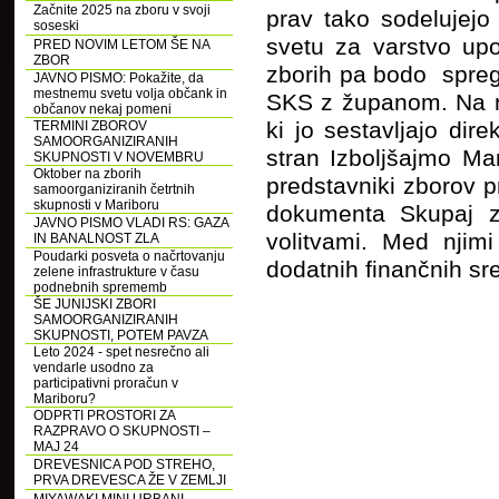
Začnite 2025 na zboru v svoji
prav tako sodelujejo
soseski
svetu za varstvo up
PRED NOVIM LETOM ŠE NA
ZBOR
zborih pa bodo sprego
JAVNO PISMO: Pokažite, da
mestnemu svetu volja občank in
SKS z županom. Na nj
občanov nekaj pomeni
ki jo sestavljajo di
TERMINI ZBOROV
SAMOORGANIZIRANIH
stran Izboljšajmo Ma
SKUPNOSTI V NOVEMBRU
Oktober na zborih
predstavniki zborov p
samoorganiziranih četrtnih
skupnosti v Mariboru
dokumenta Skupaj za
JAVNO PISMO VLADI RS: GAZA
volitvami. Med njimi
IN BANALNOST ZLA
Poudarki posveta o načrtovanju
dodatnih finančnih sr
zelene infrastrukture v času
podnebnih sprememb
ŠE JUNIJSKI ZBORI
SAMOORGANIZIRANIH
SKUPNOSTI, POTEM PAVZA
Leto 2024 - spet nesrečno ali
vendarle usodno za
participativni proračun v
Mariboru?
ODPRTI PROSTORI ZA
RAZPRAVO O SKUPNOSTI –
MAJ 24
DREVESNICA POD STREHO,
PRVA DREVESCA ŽE V ZEMLJI