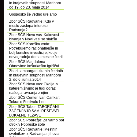
in krajevnih skupnosti Maribora
od 19. do 23. maja 2014
Gosposko še vedno urejamo
Zbor SČS Radvanje: Kdo v
mestu zastopa interese
Radvanja?
Zbor SČS Nova vas: Kakovost
bivanja v Novi vasi se slabša
Zbor SČS Koroška vrata:
Potrebujemo racionalnejše in
bolj koristne investicije, kot je
novogradnja doma mestne četrti
Zbor SČS Magdalena:
Obnovimo košarkaška igrišča!
Zbori samoorganiziranih četrtnih
in krajevnih skupnosti Maribora
2. do 6. junija 2014
Zbor SČS Nova vas: Okolje, v
katerem živimo je tudi odraz
našega ravnanja z njim
Zbor SČS Center Ivan Cankar:
Tokrat o Festivalu Lent
Zbor SČS Tabor: TABORČANI
ZAČENJAJO SAMI REŠEVATI
LOKALNE TEŽAVE
Zbor SČS Pobrežje: Za varno pot
otrok v Pobreške šole
Zbor SČS Radvanje: Mestnih
svetnikov iz Radvanja njihova