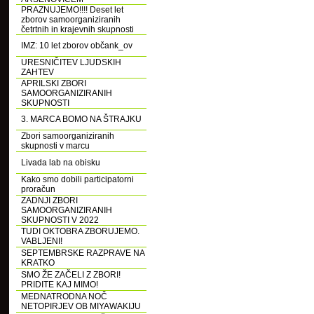
PRAZNUJEMO!!!! Deset let
zborov samoorganiziranih
četrtnih in krajevnih skupnosti
IMZ: 10 let zborov občank_ov
URESNIČITEV LJUDSKIH
ZAHTEV
APRILSKI ZBORI
SAMOORGANIZIRANIH
SKUPNOSTI
3. MARCA BOMO NA ŠTRAJKU
Zbori samoorganiziranih
skupnosti v marcu
Livada lab na obisku
Kako smo dobili participatorni
proračun
ZADNJI ZBORI
SAMOORGANIZIRANIH
SKUPNOSTI V 2022
TUDI OKTOBRA ZBORUJEMO.
VABLJENI!
SEPTEMBRSKE RAZPRAVE NA
KRATKO
SMO ŽE ZAČELI Z ZBORI!
PRIDITE KAJ MIMO!
MEDNATRODNA NOČ
NETOPIRJEV OB MIYAWAKIJU