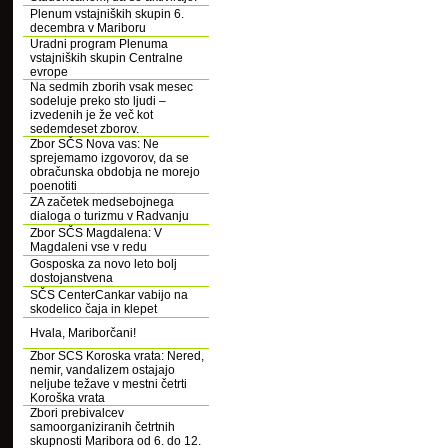
Plenum vstajniških skupin 6.
decembra v Mariboru
Uradni program Plenuma
vstajniških skupin Centralne
evrope
Na sedmih zborih vsak mesec
sodeluje preko sto ljudi –
izvedenih je že več kot
sedemdeset zborov.
Zbor SČS Nova vas: Ne
sprejemamo izgovorov, da se
obračunska obdobja ne morejo
poenotiti
ZA začetek medsebojnega
dialoga o turizmu v Radvanju
Zbor SČS Magdalena: V
Magdaleni vse v redu
Gosposka za novo leto bolj
dostojanstvena
SČS CenterCankar vabijo na
skodelico čaja in klepet
Hvala, Mariborčani!
Zbor SCS Koroska vrata: Nered,
nemir, vandalizem ostajajo
neljube težave v mestni četrti
Koroška vrata
Zbori prebivalcev
samoorganiziranih četrtnih
skupnosti Maribora od 6. do 12.