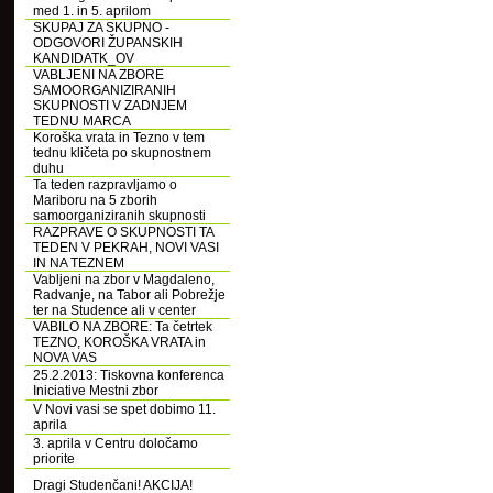
med 1. in 5. aprilom
SKUPAJ ZA SKUPNO -
ODGOVORI ŽUPANSKIH
KANDIDATK_OV
VABLJENI NA ZBORE
SAMOORGANIZIRANIH
SKUPNOSTI V ZADNJEM
TEDNU MARCA
Koroška vrata in Tezno v tem
tednu kličeta po skupnostnem
duhu
Ta teden razpravljamo o
Mariboru na 5 zborih
samoorganiziranih skupnosti
RAZPRAVE O SKUPNOSTI TA
TEDEN V PEKRAH, NOVI VASI
IN NA TEZNEM
Vabljeni na zbor v Magdaleno,
Radvanje, na Tabor ali Pobrežje
ter na Studence ali v center
VABILO NA ZBORE: Ta četrtek
TEZNO, KOROŠKA VRATA in
NOVA VAS
25.2.2013: Tiskovna konferenca
Iniciative Mestni zbor
V Novi vasi se spet dobimo 11.
aprila
3. aprila v Centru določamo
priorite
Dragi Studenčani! AKCIJA!