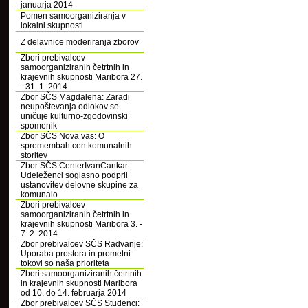
januarja 2014
Pomen samoorganiziranja v
lokalni skupnosti
Z delavnice moderiranja zborov
Zbori prebivalcev
samoorganiziranih četrtnih in
krajevnih skupnosti Maribora 27.
- 31. 1. 2014
Zbor SČS Magdalena: Zaradi
neupoštevanja odlokov se
uničuje kulturno-zgodovinski
spomenik
Zbor SČS Nova vas: O
spremembah cen komunalnih
storitev
Zbor SČS CenterIvanCankar:
Udeleženci soglasno podprli
ustanovitev delovne skupine za
komunalo
Zbori prebivalcev
samoorganiziranih četrtnih in
krajevnih skupnosti Maribora 3. -
7. 2. 2014
Zbor prebivalcev SČS Radvanje:
Uporaba prostora in prometni
tokovi so naša prioriteta
Zbori samoorganiziranih četrtnih
in krajevnih skupnosti Maribora
od 10. do 14. februarja 2014
Zbor prebivalcev SČS Studenci: