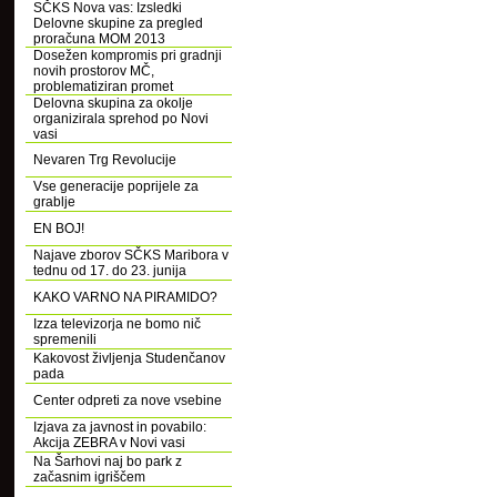
SČKS Nova vas: Izsledki
Delovne skupine za pregled
proračuna MOM 2013
Dosežen kompromis pri gradnji
novih prostorov MČ,
problematiziran promet
Delovna skupina za okolje
organizirala sprehod po Novi
vasi
Nevaren Trg Revolucije
Vse generacije poprijele za
grablje
EN BOJ!
Najave zborov SČKS Maribora v
tednu od 17. do 23. junija
KAKO VARNO NA PIRAMIDO?
Izza televizorja ne bomo nič
spremenili
Kakovost življenja Studenčanov
pada
Center odpreti za nove vsebine
Izjava za javnost in povabilo:
Akcija ZEBRA v Novi vasi
Na Šarhovi naj bo park z
začasnim igriščem