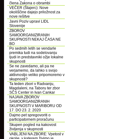
člena Zakona o obrambi
VEČER (Štajerc): Nove
okoliščine dajejo priložnost za
nove rešitve
Javni Poziv upravi LIDL
Slovenije
ZBOROV
SAMOORGANIZIRANIH
SKUPNOSTI NEKAJ ČASA NE
BO
Po sedmih letih se vendarle
premika tudi na sodelovanju
ljudi in predstavniki ožje lokalne
skupnosti
Se ne zavedamo, ali pa ne
verjamemo, da lahko s svojo
aktivnostjo veliko pripomoremo v
skupnosti?
Ta teden zbori v Radvanju,
Magdaleni, na Taboru ter zbor
SČS Center in Ivan Cankar
NAJAVA ZBOROV
SAMOORGANIZIRANIH
SKUPNOSTI V MARIBORU OD
17. DO 23. 2. 2020
Dajmo pet spregovoriti o
participatornem proračunu
Skupen pogled na kakovost
življenja v skupnosti
VABLJENI NA ZBORE: Vpetost v
okolje, v katerem živimo je