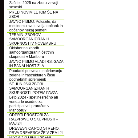
Začnite 2025 na zboru v svoji
soseski
PRED NOVIM LETOM ŠE NA
ZBOR
JAVNO PISMO: Pokažite, da
mestnemu svetu volja občank in
občanov nekaj pomeni
TERMINI ZBOROV
SAMOORGANIZIRANIH
SKUPNOSTI V NOVEMBRU
Oktober na zborih
samoorganiziranih četrtnih
skupnosti v Mariboru
JAVNO PISMO VLADI RS: GAZA
IN BANALNOST ZLA
Poudarki posveta o načrtovanju
zelene infrastrukture v času
podnebnih sprememb
ŠE JUNIJSKI ZBORI
SAMOORGANIZIRANIH
SKUPNOSTI, POTEM PAVZA
Leto 2024 - spet nesrečno ali
vendarle usodno za
participativni proračun v
Mariboru?
ODPRTI PROSTORI ZA
RAZPRAVO O SKUPNOSTI –
MAJ 24
DREVESNICA POD STREHO,
PRVA DREVESCA ŽE V ZEMLJI