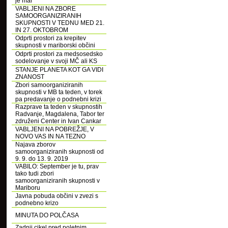
je mar
VABLJENI NA ZBORE
SAMOORGANIZIRANIH
SKUPNOSTI V TEDNU MED 21.
IN 27. OKTOBROM
Odprti prostori za krepitev
skupnosti v mariborski občini
Odprti prostori za medsosedsko
sodelovanje v svoji MČ ali KS
STANJE PLANETA KOT GA VIDI
ZNANOST
Zbori samoorganiziranih
skupnosti v MB ta teden, v torek
pa predavanje o podnebni krizi
Razprave ta teden v skupnostih
Radvanje, Magdalena, Tabor ter
združeni Center in Ivan Cankar
VABLJENI NA POBREŽJE, V
NOVO VAS IN NA TEZNO
Najava zborov
samoorganiziranih skupnosti od
9. 9. do 13. 9. 2019
VABILO: September je tu, prav
tako tudi zbori
samoorganiziranih skupnosti v
Mariboru
Javna pobuda občini v zvezi s
podnebno krizo
MINUTA DO POLČASA
Zadnji cikel pred poletnim