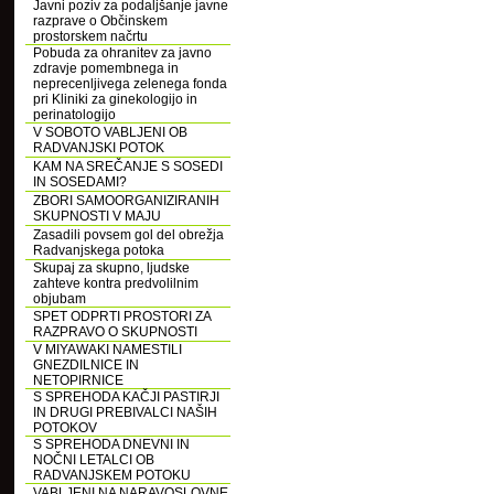
Javni poziv za podaljšanje javne
razprave o Občinskem
prostorskem načrtu
Pobuda za ohranitev za javno
zdravje pomembnega in
neprecenljivega zelenega fonda
pri Kliniki za ginekologijo in
perinatologijo
V SOBOTO VABLJENI OB
RADVANJSKI POTOK
KAM NA SREČANJE S SOSEDI
IN SOSEDAMI?
ZBORI SAMOORGANIZIRANIH
SKUPNOSTI V MAJU
Zasadili povsem gol del obrežja
Radvanjskega potoka
Skupaj za skupno, ljudske
zahteve kontra predvolilnim
objubam
SPET ODPRTI PROSTORI ZA
RAZPRAVO O SKUPNOSTI
V MIYAWAKI NAMESTILI
GNEZDILNICE IN
NETOPIRNICE
S SPREHODA KAČJI PASTIRJI
IN DRUGI PREBIVALCI NAŠIH
POTOKOV
S SPREHODA DNEVNI IN
NOČNI LETALCI OB
RADVANJSKEM POTOKU
VABLJENI NA NARAVOSLOVNE