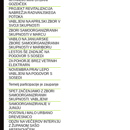
MIYAWAKI MINI URBANI
GOZDIČEK
PROJEKT REVITALIZACIJA
NABREŽJA RADVANJSKEGA
POTOKA
VABLJENI NA APRILSKI ZBOR V
SVOJI SKUPNOSTI
ZBORI SAMOORGANIZIRANIH
SKUPNOSTI V MARCU
VABILO NA JANUARSKE
ZBORE SAMOORGANIZIRANIH
SKUPNOSTI V MARIBORU
LESTOS ŠE ZADNJIČ NA
POGOVOR S SOSEDI
ZA POHORJE BREZ VETRNIH
ELEKTRARN
NOVEMBRA PRAV LEPO
VABLJENI NA POGOVOR S
SOSEDI
Temelj participacije je zaupanje
SPET ZAČENJAMO Z ZBORI
SAMOORGANIZIRANIH
SKUPNOSTI. VABLJENI!
SAMOORGANIZIRANJE V
JUNIJU
POSTAVILI MALO URBANO
DREVESNICO
ODZIV NA VEČEROV INTERVJU
Z ŽUPANOM SAŠO
ARSENOVIČEM