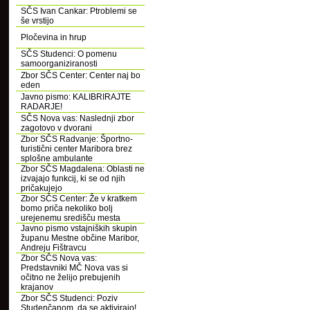
SČS Ivan Cankar: Ptroblemi se
še vrstijo
Pločevina in hrup
SČS Studenci: O pomenu
samoorganiziranosti
Zbor SČS Center: Center naj bo
eden
Javno pismo: KALIBRIRAJTE
RADARJE!
SČS Nova vas: Naslednji zbor
zagotovo v dvorani
Zbor SČS Radvanje: Športno-
turistični center Maribora brez
splošne ambulante
Zbor SČS Magdalena: Oblasti ne
izvajajo funkcij, ki se od njih
pričakujejo
Zbor SČS Center: Že v kratkem
bomo priča nekoliko bolj
urejenemu središču mesta
Javno pismo vstajniških skupin
županu Mestne občine Maribor,
Andreju Fištravcu
Zbor SČS Nova vas:
Predstavniki MČ Nova vas si
očitno ne želijo prebujenih
krajanov
Zbor SČS Studenci: Poziv
Studenčanom, da se aktivirajo!