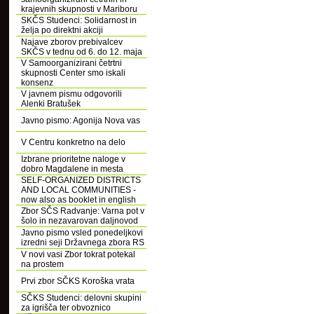
krajevnih skupnosti v Mariboru
SKČS Studenci: Solidarnost in
želja po direktni akciji
Najave zborov prebivalcev
SKČS v tednu od 6. do 12. maja
V Samoorganizirani četrtni
skupnosti Center smo iskali
konsenz
V javnem pismu odgovorili
Alenki Bratušek
Javno pismo: Agonija Nova vas
V Centru konkretno na delo
Izbrane prioritetne naloge v
dobro Magdalene in mesta
SELF-ORGANIZED DISTRICTS
AND LOCAL COMMUNITIES -
now also as booklet in english
Zbor SČS Radvanje: Varna pot v
šolo in nezavarovan daljnovod
Javno pismo vsled ponedeljkovi
izredni seji Državnega zbora RS
V novi vasi Zbor tokrat potekal
na prostem
Prvi zbor SČKS Koroška vrata
SČKS Studenci: delovni skupini
za igrišča ter obvoznico