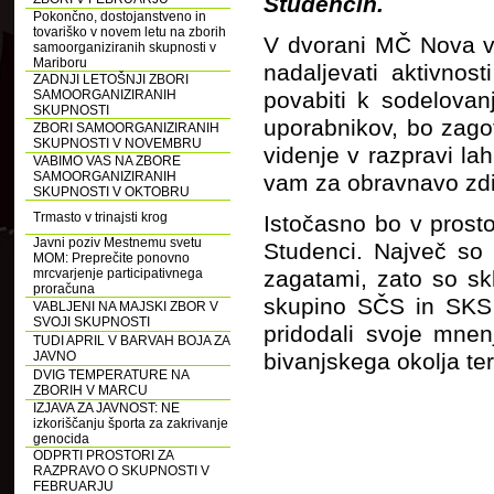
Studencih.
Pokončno, dostojanstveno in
tovariško v novem letu na zborih
V dvorani MČ Nova v
samoorganiziranih skupnosti v
Mariboru
nadaljevati aktivno
ZADNJI LETOŠNJI ZBORI
SAMOORGANIZIRANIH
povabiti k sodelovan
SKUPNOSTI
uporabnikov, bo zago
ZBORI SAMOORGANIZIRANIH
SKUPNOSTI V NOVEMBRU
videnje v razpravi la
VABIMO VAS NA ZBORE
SAMOORGANIZIRANIH
vam za obravnavo z
SKUPNOSTI V OKTOBRU
Trmasto v trinajsti krog
Istočasno bo v prost
Javni poziv Mestnemu svetu
Studenci. Največ so 
MOM: Preprečite ponovno
mrcvarjenje participativnega
zagatami, zato so skl
proračuna
skupino SČS in SKS z
VABLJENI NA MAJSKI ZBOR V
SVOJI SKUPNOSTI
pridodali svoje mnen
TUDI APRIL V BARVAH BOJA ZA
JAVNO
bivanjskega okolja ter
DVIG TEMPERATURE NA
ZBORIH V MARCU
IZJAVA ZA JAVNOST: NE
izkoriščanju športa za zakrivanje
genocida
ODPRTI PROSTORI ZA
RAZPRAVO O SKUPNOSTI V
FEBRUARJU