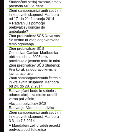
Studenčani sedaj razpravljamo v
prostorih MČ Studenci
Zbori samoorganiziranih četrtnih
in krajevnih skupnosti Maribora
od 17. do 21. februarja 2014
V Radvanju s pomočjo
prebivalcev končno do
ambulante?
Zbor prebivalcev SČS Nova vas:
Še vedno ni vseh odgovorov na
temo ogrevanja
Zbor prebivalcev SČS
CenterIvanCankar: Mariborska
občina od leta 2005 brez
pravilnika o javnem redu in miru
Zbor prebivalcev SČS Studenci:
Prvi korak za odpravo krivic je
javna razprava
Zbori samoorganiziranih četrtnih
in krajevnih skupnosti Maribora
od 24. do 28. 2. 2014
Radvanjčani bodo to soboto z
udarno akcijo za otroke uredili
varno pot v šolo
Akcija prebivalcev SČS
Radvanje: Varno do Ludvika
Zbori samoorganiziranih četrtnih
in krajevnih skupnosti Maribora
3.3. do 7.3.2014
V Magdaleni želijo videti projekt
podvoza pod železnico