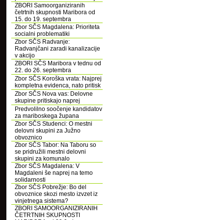
ZBORI Samoorganiziranih
četrtnih skupnosti Maribora od
15. do 19. septembra
Zbor SČS Magdalena: Prioriteta
socialni problematiki
Zbor SČS Radvanje:
Radvanjčani zaradi kanalizacije
v akcijo
ZBORI SČS Maribora v tednu od
22. do 26. septembra
Zbor SČS Koroška vrata: Najprej
kompletna evidenca, nato pritisk
Zbor SČS Nova vas: Delovne
skupine pritiskajo naprej
Predvolilno soočenje kandidatov
za mariboskega župana
Zbor SČS Studenci: O mestni
delovni skupini za Južno
obvoznico
Zbor SČS Tabor: Na Taboru so
se pridružili mestni delovni
skupini za komunalo
Zbor SČS Magdalena: V
Magdaleni še naprej na temo
solidarnosti
Zbor SČS Pobrežje: Bo del
obvoznice skozi mesto izvzet iz
vinjetnega sistema?
ZBORI SAMOORGANIZIRANIH
ČETRTNIH SKUPNOSTI