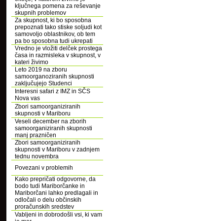
ključnega pomena za reševanje
skupnih problemov
Za skupnost, ki bo sposobna
prepoznati tako stiske soljudi kot
samovoljo oblastnikov, ob tem
pa bo sposobna tudi ukrepati
Vredno je vložiti delček prostega
časa in razmisleka v skupnost, v
kateri živimo
Leto 2019 na zboru
samoorganoziranih skupnosti
zaključujejo Studenci
Interesni safari z IMZ in SČS
Nova vas
Zbori samoorganiziranih
skupnosti v Mariboru
Veseli december na zborih
samoorganiziranih skupnosti
manj prazničen
Zbori samoorganiziranih
skupnosti v Mariboru v zadnjem
tednu novembra
Povezani v problemih
Kako prepričati odgovorne, da
bodo tudi Mariborčanke in
Mariborčani lahko predlagali in
odločali o delu občinskih
proračunskih sredstev
Vabljeni in dobrodošli vsi, ki vam