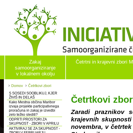
Zakaj
Četrtni in krajevni zbori 
samoorganiziranje
v lokalnem okolju
Domov
Četrtkovi zbori
S SOSEDI SOOBLIKUJ, KJER
Četrtkovi zbor
ŽIVIŠ IN DELAŠ
Kako Mestna občina Maribor
izvaja projekte participativnega
proračuna in zakaj je izvedbi
Zaradi praznikov s
zelo težko slediti?
krajevnih skupnosti
ODPRTI PROSTORI ZA
SKUPNOST - ZBORI V APRILU
novembra, v četrtek 
AKTIVIRAJ SE ZA SKUPNOST -
ZBORI V FEBRUARJU