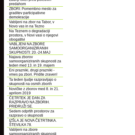
predahom
ZBORI: Pomembno mesto za
graditev participativne
demokracije
Vabljeni na zbor na Tabor, v
Novo vas in na Tezno
Na Teznem o degradaciji
prostora, v Novi vasi o njegovi
obogatitvi
VABLJENI NA ZBORE
SAMOORGANIZIRANIH
SKUPNOSTI: 20.-24.MAJ
Najava zborov
samoorganiziranih skupnosti za
teden med 13. in 19. majem
Eni prazniki, drugi prazniki -
vmes pa zbori. Pridite zraven!
Ta teden ljudje razpravljajo o
skupnosti na osmih zborih
Novičke z zborov med 8. in 21.
aprilom 2019
ČETRTEK JE DAN ZA
RAZPRAVO NA ZBORIH.
PRIDRUŽI SE.
Sedem odprtih prostorov za
razpravo o skupnosti
IZŠLA JE NOVA ČETRTINKA.
ŠTEVILKA 78.
Vabljeni na zbore
samoorganiziranih skupnosti