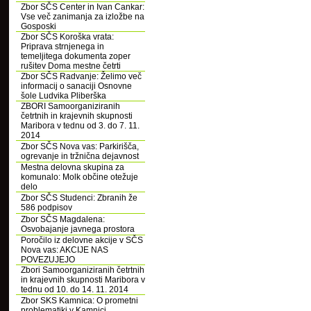
Zbor SČS Center in Ivan Cankar:
Vse več zanimanja za izložbe na
Gosposki
Zbor SČS Koroška vrata:
Priprava strnjenega in
temeljitega dokumenta zoper
rušitev Doma mestne četrti
Zbor SČS Radvanje: Želimo več
informacij o sanaciji Osnovne
šole Ludvika Pliberška
ZBORI Samoorganiziranih
četrtnih in krajevnih skupnosti
Maribora v tednu od 3. do 7. 11.
2014
Zbor SČS Nova vas: Parkirišča,
ogrevanje in tržnična dejavnost
Mestna delovna skupina za
komunalo: Molk občine otežuje
delo
Zbor SČS Studenci: Zbranih že
586 podpisov
Zbor SČS Magdalena:
Osvobajanje javnega prostora
Poročilo iz delovne akcije v SČS
Nova vas: AKCIJE NAS
POVEZUJEJO
Zbori Samoorganiziranih četrtnih
in krajevnih skupnosti Maribora v
tednu od 10. do 14. 11. 2014
Zbor SKS Kamnica: O prometni
problematiki v Kamnici