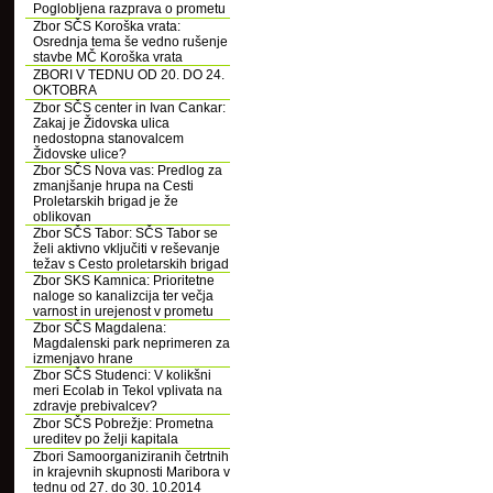
Poglobljena razprava o prometu
Zbor SČS Koroška vrata:
Osrednja tema še vedno rušenje
stavbe MČ Koroška vrata
ZBORI V TEDNU OD 20. DO 24.
OKTOBRA
Zbor SČS center in Ivan Cankar:
Zakaj je Židovska ulica
nedostopna stanovalcem
Židovske ulice?
Zbor SČS Nova vas: Predlog za
zmanjšanje hrupa na Cesti
Proletarskih brigad je že
oblikovan
Zbor SČS Tabor: SČS Tabor se
želi aktivno vključiti v reševanje
težav s Cesto proletarskih brigad
Zbor SKS Kamnica: Prioritetne
naloge so kanalizcija ter večja
varnost in urejenost v prometu
Zbor SČS Magdalena:
Magdalenski park neprimeren za
izmenjavo hrane
Zbor SČS Studenci: V kolikšni
meri Ecolab in Tekol vplivata na
zdravje prebivalcev?
Zbor SČS Pobrežje: Prometna
ureditev po želji kapitala
Zbori Samoorganiziranih četrtnih
in krajevnih skupnosti Maribora v
tednu od 27. do 30. 10.2014