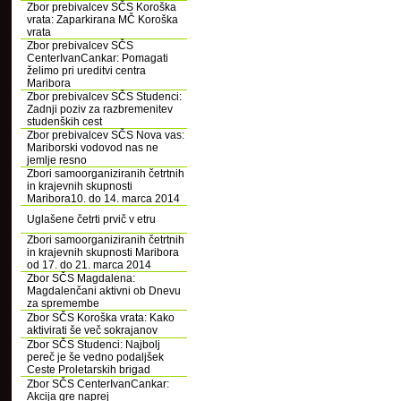
Zbor prebivalcev SČS Koroška
vrata: Zaparkirana MČ Koroška
vrata
Zbor prebivalcev SČS
CenterIvanCankar: Pomagati
želimo pri ureditvi centra
Maribora
Zbor prebivalcev SČS Studenci:
Zadnji poziv za razbremenitev
studenških cest
Zbor prebivalcev SČS Nova vas:
Mariborski vodovod nas ne
jemlje resno
Zbori samoorganiziranih četrtnih
in krajevnih skupnosti
Maribora10. do 14. marca 2014
Uglašene četrti prvič v etru
Zbori samoorganiziranih četrtnih
in krajevnih skupnosti Maribora
od 17. do 21. marca 2014
Zbor SČS Magdalena:
Magdalenčani aktivni ob Dnevu
za spremembe
Zbor SČS Koroška vrata: Kako
aktivirati še več sokrajanov
Zbor SČS Studenci: Najbolj
pereč je še vedno podaljšek
Ceste Proletarskih brigad
Zbor SČS CenterIvanCankar:
Akcija gre naprej