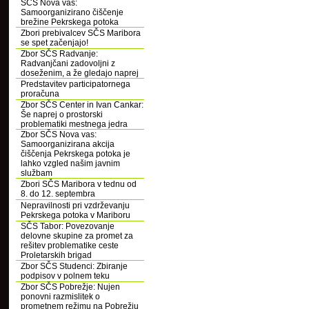
SČS Nova vas:
Samoorganizirano čiščenje
brežine Pekrskega potoka
Zbori prebivalcev SČS Maribora
se spet začenjajo!
Zbor SČS Radvanje:
Radvanjčani zadovoljni z
doseženim, a že gledajo naprej
Predstavitev participatornega
proračuna
Zbor SČS Center in Ivan Cankar:
Še naprej o prostorski
problematiki mestnega jedra
Zbor SČS Nova vas:
Samoorganizirana akcija
čiščenja Pekrskega potoka je
lahko vzgled našim javnim
službam
Zbori SČS Maribora v tednu od
8. do 12. septembra
Nepravilnosti pri vzdrževanju
Pekrskega potoka v Mariboru
SČS Tabor: Povezovanje
delovne skupine za promet za
rešitev problematike ceste
Proletarskih brigad
Zbor SČS Studenci: Zbiranje
podpisov v polnem teku
Zbor SČS Pobrežje: Nujen
ponovni razmislitek o
prometnem režimu na Pobrežju