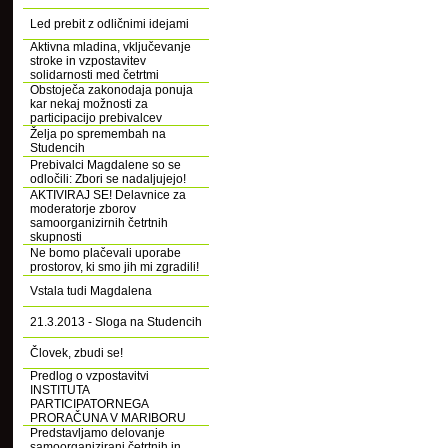
Led prebit z odličnimi idejami
Aktivna mladina, vključevanje
stroke in vzpostavitev
solidarnosti med četrtmi
Obstoječa zakonodaja ponuja
kar nekaj možnosti za
participacijo prebivalcev
Želja po spremembah na
Studencih
Prebivalci Magdalene so se
odločili: Zbori se nadaljujejo!
AKTIVIRAJ SE! Delavnice za
moderatorje zborov
samoorganizirnih četrtnih
skupnosti
Ne bomo plačevali uporabe
prostorov, ki smo jih mi zgradili!
Vstala tudi Magdalena
21.3.2013 - Sloga na Studencih
Človek, zbudi se!
Predlog o vzpostavitvi
INSTITUTA
PARTICIPATORNEGA
PRORAČUNA V MARIBORU
Predstavljamo delovanje
samoorganizirani četrtnih in