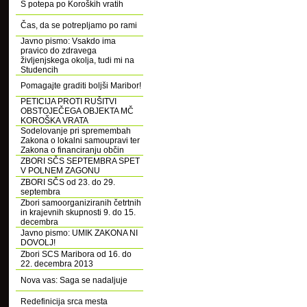
S potepa po Koroških vratih
Čas, da se potrepljamo po rami
Javno pismo: Vsakdo ima
pravico do zdravega
življenjskega okolja, tudi mi na
Studencih
Pomagajte graditi boljši Maribor!
PETICIJA PROTI RUŠITVI
OBSTOJEČEGA OBJEKTA MČ
KOROŠKA VRATA
Sodelovanje pri spremembah
Zakona o lokalni samoupravi ter
Zakona o financiranju občin
ZBORI SČS SEPTEMBRA SPET
V POLNEM ZAGONU
ZBORI SČS od 23. do 29.
septembra
Zbori samoorganiziranih četrtnih
in krajevnih skupnosti 9. do 15.
decembra
Javno pismo: UMIK ZAKONA NI
DOVOLJ!
Zbori SCS Maribora od 16. do
22. decembra 2013
Nova vas: Saga se nadaljuje
Redefinicija srca mesta