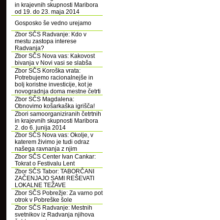
in krajevnih skupnosti Maribora
od 19. do 23. maja 2014
Gosposko še vedno urejamo
Zbor SČS Radvanje: Kdo v
mestu zastopa interese
Radvanja?
Zbor SČS Nova vas: Kakovost
bivanja v Novi vasi se slabša
Zbor SČS Koroška vrata:
Potrebujemo racionalnejše in
bolj koristne investicije, kot je
novogradnja doma mestne četrti
Zbor SČS Magdalena:
Obnovimo košarkaška igrišča!
Zbori samoorganiziranih četrtnih
in krajevnih skupnosti Maribora
2. do 6. junija 2014
Zbor SČS Nova vas: Okolje, v
katerem živimo je tudi odraz
našega ravnanja z njim
Zbor SČS Center Ivan Cankar:
Tokrat o Festivalu Lent
Zbor SČS Tabor: TABORČANI
ZAČENJAJO SAMI REŠEVATI
LOKALNE TEŽAVE
Zbor SČS Pobrežje: Za varno pot
otrok v Pobreške šole
Zbor SČS Radvanje: Mestnih
svetnikov iz Radvanja njihova