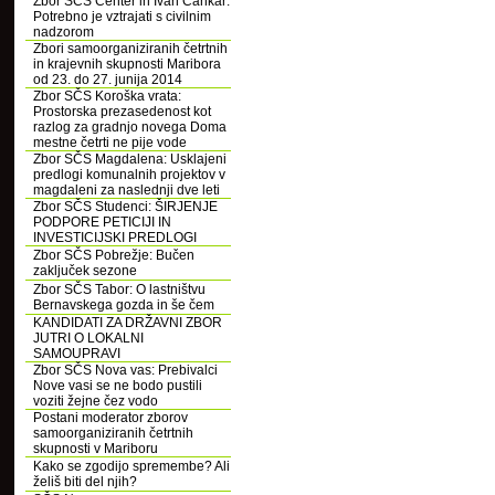
Zbor SČS Center in Ivan Cankar:
Potrebno je vztrajati s civilnim
nadzorom
Zbori samoorganiziranih četrtnih
in krajevnih skupnosti Maribora
od 23. do 27. junija 2014
Zbor SČS Koroška vrata:
Prostorska prezasedenost kot
razlog za gradnjo novega Doma
mestne četrti ne pije vode
Zbor SČS Magdalena: Usklajeni
predlogi komunalnih projektov v
magdaleni za naslednji dve leti
Zbor SČS Studenci: ŠIRJENJE
PODPORE PETICIJI IN
INVESTICIJSKI PREDLOGI
Zbor SČS Pobrežje: Bučen
zaključek sezone
Zbor SČS Tabor: O lastništvu
Bernavskega gozda in še čem
KANDIDATI ZA DRŽAVNI ZBOR
JUTRI O LOKALNI
SAMOUPRAVI
Zbor SČS Nova vas: Prebivalci
Nove vasi se ne bodo pustili
voziti žejne čez vodo
Postani moderator zborov
samoorganiziranih četrtnih
skupnosti v Mariboru
Kako se zgodijo spremembe? Ali
želiš biti del njih?