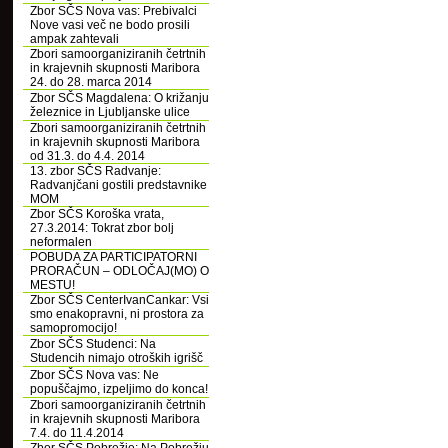
Zbor SČS Nova vas: Prebivalci
Nove vasi več ne bodo prosili
ampak zahtevali
Zbori samoorganiziranih četrtnih
in krajevnih skupnosti Maribora
24. do 28. marca 2014
Zbor SČS Magdalena: O križanju
železnice in Ljubljanske ulice
Zbori samoorganiziranih četrtnih
in krajevnih skupnosti Maribora
od 31.3. do 4.4. 2014
13. zbor SČS Radvanje:
Radvanjčani gostili predstavnike
MOM
Zbor SČS Koroška vrata,
27.3.2014: Tokrat zbor bolj
neformalen
POBUDA ZA PARTICIPATORNI
PRORAČUN – ODLOČAJ(MO) O
MESTU!
Zbor SČS CenterIvanCankar: Vsi
smo enakopravni, ni prostora za
samopromocijo!
Zbor SČS Studenci: Na
Studencih nimajo otroških igrišč
Zbor SČS Nova vas: Ne
popuščajmo, izpeljimo do konca!
Zbori samoorganiziranih četrtnih
in krajevnih skupnosti Maribora
7.4. do 11.4.2014