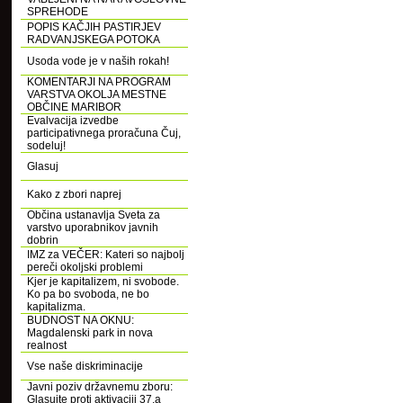
SPREHODE
POPIS KAČJIH PASTIRJEV
RADVANJSKEGA POTOKA
Usoda vode je v naših rokah!
KOMENTARJI NA PROGRAM
VARSTVA OKOLJA MESTNE
OBČINE MARIBOR
Evalvacija izvedbe
participativnega proračuna Čuj,
sodeluj!
Glasuj
Kako z zbori naprej
Občina ustanavlja Sveta za
varstvo uporabnikov javnih
dobrin
IMZ za VEČER: Kateri so najbolj
pereči okoljski problemi
Kjer je kapitalizem, ni svobode.
Ko pa bo svoboda, ne bo
kapitalizma.
BUDNOST NA OKNU:
Magdalenski park in nova
realnost
Vse naše diskriminacije
Javni poziv državnemu zboru:
Glasujte proti aktivaciji 37.a