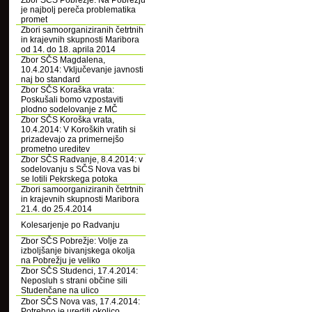
Zbor SČS Pobrežje: Na Pobrežju
je najbolj pereča problematika
promet
Zbori samoorganiziranih četrtnih
in krajevnih skupnosti Maribora
od 14. do 18. aprila 2014
Zbor SČS Magdalena,
10.4.2014: Vključevanje javnosti
naj bo standard
Zbor SČS Koraška vrata:
Poskušali bomo vzpostaviti
plodno sodelovanje z MČ
Zbor SČS Koroška vrata,
10.4.2014: V Koroških vratih si
prizadevajo za primernejšo
prometno ureditev
Zbor SČS Radvanje, 8.4.2014: v
sodelovanju s SČS Nova vas bi
se lotili Pekrskega potoka
Zbori samoorganiziranih četrtnih
in krajevnih skupnosti Maribora
21.4. do 25.4.2014
Kolesarjenje po Radvanju
Zbor SČS Pobrežje: Volje za
izboljšanje bivanjskega okolja
na Pobrežju je veliko
Zbor SČS Studenci, 17.4.2014:
Neposluh s strani občine sili
Studenčane na ulico
Zbor SČS Nova vas, 17.4.2014:
Potrebno je urediti okolico