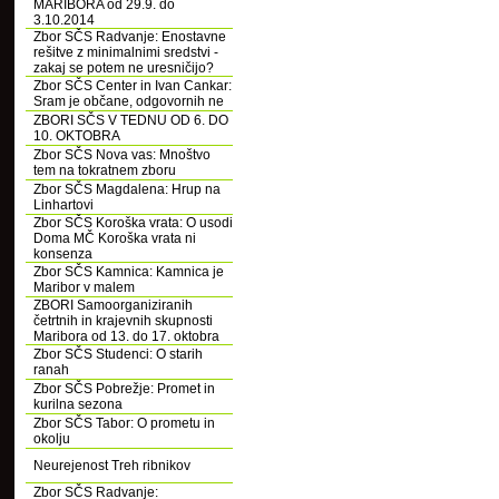
MARIBORA od 29.9. do
3.10.2014
Zbor SČS Radvanje: Enostavne
rešitve z minimalnimi sredstvi -
zakaj se potem ne uresničijo?
Zbor SČS Center in Ivan Cankar:
Sram je občane, odgovornih ne
ZBORI SČS V TEDNU OD 6. DO
10. OKTOBRA
Zbor SČS Nova vas: Mnoštvo
tem na tokratnem zboru
Zbor SČS Magdalena: Hrup na
Linhartovi
Zbor SČS Koroška vrata: O usodi
Doma MČ Koroška vrata ni
konsenza
Zbor SČS Kamnica: Kamnica je
Maribor v malem
ZBORI Samoorganiziranih
četrtnih in krajevnih skupnosti
Maribora od 13. do 17. oktobra
Zbor SČS Studenci: O starih
ranah
Zbor SČS Pobrežje: Promet in
kurilna sezona
Zbor SČS Tabor: O prometu in
okolju
Neurejenost Treh ribnikov
Zbor SČS Radvanje: