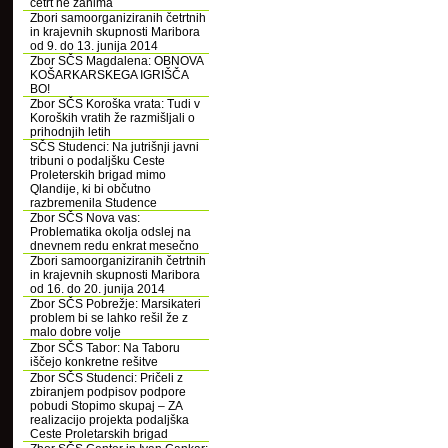
četrt ne zanima
Zbori samoorganiziranih četrtnih
in krajevnih skupnosti Maribora
od 9. do 13. junija 2014
Zbor SČS Magdalena: OBNOVA
KOŠARKARSKEGA IGRIŠČA
BO!
Zbor SČS Koroška vrata: Tudi v
Koroških vratih že razmišljali o
prihodnjih letih
SČS Studenci: Na jutrišnji javni
tribuni o podaljšku Ceste
Proleterskih brigad mimo
Qlandije, ki bi občutno
razbremenila Studence
Zbor SČS Nova vas:
Problematika okolja odslej na
dnevnem redu enkrat mesečno
Zbori samoorganiziranih četrtnih
in krajevnih skupnosti Maribora
od 16. do 20. junija 2014
Zbor SČS Pobrežje: Marsikateri
problem bi se lahko rešil že z
malo dobre volje
Zbor SČS Tabor: Na Taboru
iščejo konkretne rešitve
Zbor SČS Studenci: Pričeli z
zbiranjem podpisov podpore
pobudi Stopimo skupaj – ZA
realizacijo projekta podaljška
Ceste Proletarskih brigad