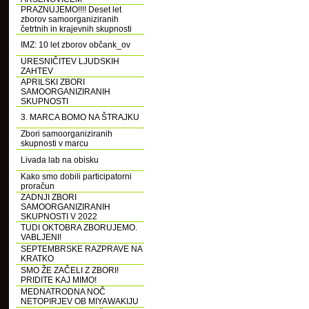
PRAZNUJEMO!!!! Deset let
zborov samoorganiziranih
četrtnih in krajevnih skupnosti
IMZ: 10 let zborov občank_ov
URESNIČITEV LJUDSKIH
ZAHTEV
APRILSKI ZBORI
SAMOORGANIZIRANIH
SKUPNOSTI
3. MARCA BOMO NA ŠTRAJKU
Zbori samoorganiziranih
skupnosti v marcu
Livada lab na obisku
Kako smo dobili participatorni
proračun
ZADNJI ZBORI
SAMOORGANIZIRANIH
SKUPNOSTI V 2022
TUDI OKTOBRA ZBORUJEMO.
VABLJENI!
SEPTEMBRSKE RAZPRAVE NA
KRATKO
SMO ŽE ZAČELI Z ZBORI!
PRIDITE KAJ MIMO!
MEDNATRODNA NOČ
NETOPIRJEV OB MIYAWAKIJU