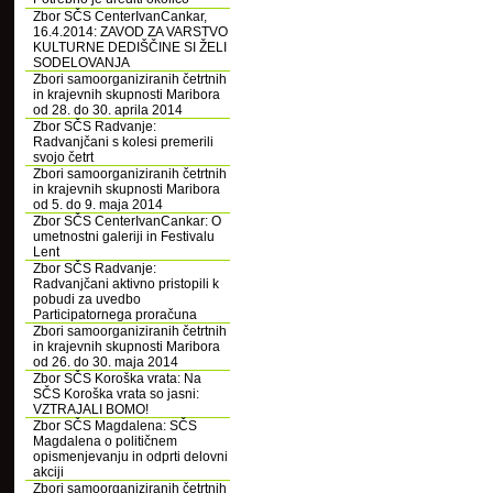
Zbor SČS CenterIvanCankar,
16.4.2014: ZAVOD ZA VARSTVO
KULTURNE DEDIŠČINE SI ŽELI
SODELOVANJA
Zbori samoorganiziranih četrtnih
in krajevnih skupnosti Maribora
od 28. do 30. aprila 2014
Zbor SČS Radvanje:
Radvanjčani s kolesi premerili
svojo četrt
Zbori samoorganiziranih četrtnih
in krajevnih skupnosti Maribora
od 5. do 9. maja 2014
Zbor SČS CenterIvanCankar: O
umetnostni galeriji in Festivalu
Lent
Zbor SČS Radvanje:
Radvanjčani aktivno pristopili k
pobudi za uvedbo
Participatornega proračuna
Zbori samoorganiziranih četrtnih
in krajevnih skupnosti Maribora
od 26. do 30. maja 2014
Zbor SČS Koroška vrata: Na
SČS Koroška vrata so jasni:
VZTRAJALI BOMO!
Zbor SČS Magdalena: SČS
Magdalena o političnem
opismenjevanju in odprti delovni
akciji
Zbori samoorganiziranih četrtnih