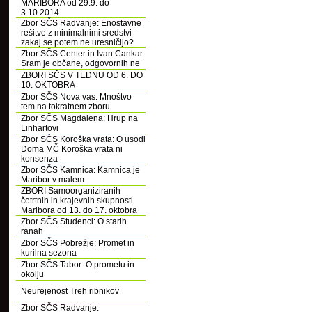
MARIBORA od 29.9. do
3.10.2014
Zbor SČS Radvanje: Enostavne
rešitve z minimalnimi sredstvi -
zakaj se potem ne uresničijo?
Zbor SČS Center in Ivan Cankar:
Sram je občane, odgovornih ne
ZBORI SČS V TEDNU OD 6. DO
10. OKTOBRA
Zbor SČS Nova vas: Mnoštvo
tem na tokratnem zboru
Zbor SČS Magdalena: Hrup na
Linhartovi
Zbor SČS Koroška vrata: O usodi
Doma MČ Koroška vrata ni
konsenza
Zbor SČS Kamnica: Kamnica je
Maribor v malem
ZBORI Samoorganiziranih
četrtnih in krajevnih skupnosti
Maribora od 13. do 17. oktobra
Zbor SČS Studenci: O starih
ranah
Zbor SČS Pobrežje: Promet in
kurilna sezona
Zbor SČS Tabor: O prometu in
okolju
Neurejenost Treh ribnikov
Zbor SČS Radvanje: