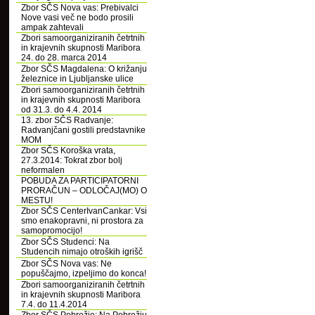
Zbor SČS Nova vas: Prebivalci
Nove vasi več ne bodo prosili
ampak zahtevali
Zbori samoorganiziranih četrtnih
in krajevnih skupnosti Maribora
24. do 28. marca 2014
Zbor SČS Magdalena: O križanju
železnice in Ljubljanske ulice
Zbori samoorganiziranih četrtnih
in krajevnih skupnosti Maribora
od 31.3. do 4.4. 2014
13. zbor SČS Radvanje:
Radvanjčani gostili predstavnike
MOM
Zbor SČS Koroška vrata,
27.3.2014: Tokrat zbor bolj
neformalen
POBUDA ZA PARTICIPATORNI
PRORAČUN – ODLOČAJ(MO) O
MESTU!
Zbor SČS CenterIvanCankar: Vsi
smo enakopravni, ni prostora za
samopromocijo!
Zbor SČS Studenci: Na
Studencih nimajo otroških igrišč
Zbor SČS Nova vas: Ne
popuščajmo, izpeljimo do konca!
Zbori samoorganiziranih četrtnih
in krajevnih skupnosti Maribora
7.4. do 11.4.2014