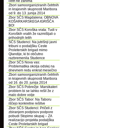
četrt ne zanima
Zbori samoorganiziranih četrtnih
in krajevnih skupnosti Maribora
od 9. do 13. junija 2014
Zbor SČS Magdalena: OBNOVA
KOŠARKARSKEGA IGRIŠČA
BO!
Zbor SČS Koroška vrata: Tudi v
Koroških vratih že razmišljali o
prihodnjih letih
SČS Studenci: Na jutrišnji javni
tribuni o podaljšku Ceste
Proleterskih brigad mimo
Qlandije, ki bi občutno
razbremenila Studence
Zbor SČS Nova vas:
Problematika okolja odslej na
dnevnem redu enkrat mesečno
Zbori samoorganiziranih četrtnih
in krajevnih skupnosti Maribora
od 16. do 20. junija 2014
Zbor SČS Pobrežje: Marsikateri
problem bi se lahko rešil že z
malo dobre volje
Zbor SČS Tabor: Na Taboru
iščejo konkretne rešitve
Zbor SČS Studenci: Pričeli z
zbiranjem podpisov podpore
pobudi Stopimo skupaj – ZA
realizacijo projekta podaljška
Ceste Proletarskih brigad