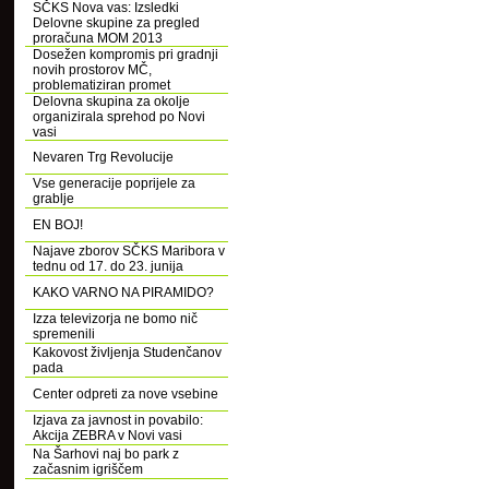
SČKS Nova vas: Izsledki
Delovne skupine za pregled
proračuna MOM 2013
Dosežen kompromis pri gradnji
novih prostorov MČ,
problematiziran promet
Delovna skupina za okolje
organizirala sprehod po Novi
vasi
Nevaren Trg Revolucije
Vse generacije poprijele za
grablje
EN BOJ!
Najave zborov SČKS Maribora v
tednu od 17. do 23. junija
KAKO VARNO NA PIRAMIDO?
Izza televizorja ne bomo nič
spremenili
Kakovost življenja Studenčanov
pada
Center odpreti za nove vsebine
Izjava za javnost in povabilo:
Akcija ZEBRA v Novi vasi
Na Šarhovi naj bo park z
začasnim igriščem