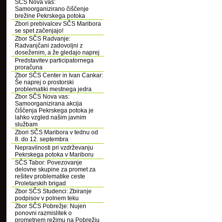
SČS Nova vas:
Samoorganizirano čiščenje
brežine Pekrskega potoka
Zbori prebivalcev SČS Maribora
se spet začenjajo!
Zbor SČS Radvanje:
Radvanjčani zadovoljni z
doseženim, a že gledajo naprej
Predstavitev participatornega
proračuna
Zbor SČS Center in Ivan Cankar:
Še naprej o prostorski
problematiki mestnega jedra
Zbor SČS Nova vas:
Samoorganizirana akcija
čiščenja Pekrskega potoka je
lahko vzgled našim javnim
službam
Zbori SČS Maribora v tednu od
8. do 12. septembra
Nepravilnosti pri vzdrževanju
Pekrskega potoka v Mariboru
SČS Tabor: Povezovanje
delovne skupine za promet za
rešitev problematike ceste
Proletarskih brigad
Zbor SČS Studenci: Zbiranje
podpisov v polnem teku
Zbor SČS Pobrežje: Nujen
ponovni razmislitek o
prometnem režimu na Pobrežju