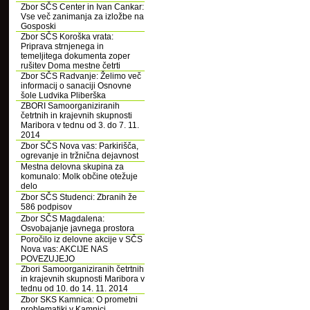
Zbor SČS Center in Ivan Cankar:
Vse več zanimanja za izložbe na
Gosposki
Zbor SČS Koroška vrata:
Priprava strnjenega in
temeljitega dokumenta zoper
rušitev Doma mestne četrti
Zbor SČS Radvanje: Želimo več
informacij o sanaciji Osnovne
šole Ludvika Pliberška
ZBORI Samoorganiziranih
četrtnih in krajevnih skupnosti
Maribora v tednu od 3. do 7. 11.
2014
Zbor SČS Nova vas: Parkirišča,
ogrevanje in tržnična dejavnost
Mestna delovna skupina za
komunalo: Molk občine otežuje
delo
Zbor SČS Studenci: Zbranih že
586 podpisov
Zbor SČS Magdalena:
Osvobajanje javnega prostora
Poročilo iz delovne akcije v SČS
Nova vas: AKCIJE NAS
POVEZUJEJO
Zbori Samoorganiziranih četrtnih
in krajevnih skupnosti Maribora v
tednu od 10. do 14. 11. 2014
Zbor SKS Kamnica: O prometni
problematiki v Kamnici