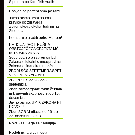
S potepa po Koroških vratih
Čas, da se potrepljamo po rami
Javno pismo: Vsakdo ima
pravico do zdravega
življenjskega okolja, tudi mi na
Studencih
Pomagajte graditi boljši Maribor!
PETICIJA PROTI RUŠITVI
OBSTOJEČEGA OBJEKTA MČ
KOROŠKA VRATA
Sodelovanje pri spremembah
Zakona o lokalni samoupravi ter
Zakona o financiranju občin
ZBORI SČS SEPTEMBRA SPET
V POLNEM ZAGONU
ZBORI SČS od 23. do 29.
septembra
Zbori samoorganiziranih četrtnih
in krajevnih skupnosti 9. do 15.
decembra
Javno pismo: UMIK ZAKONA NI
DOVOLJ!
Zbori SCS Maribora od 16. do
22. decembra 2013
Nova vas: Saga se nadaljuje
Redefinicija srca mesta