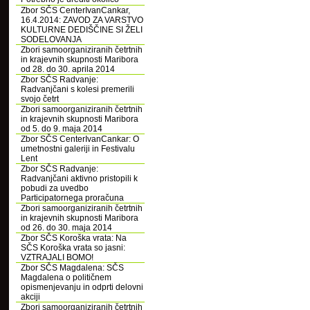
Zbor SČS CenterIvanCankar,
16.4.2014: ZAVOD ZA VARSTVO
KULTURNE DEDIŠČINE SI ŽELI
SODELOVANJA
Zbori samoorganiziranih četrtnih
in krajevnih skupnosti Maribora
od 28. do 30. aprila 2014
Zbor SČS Radvanje:
Radvanjčani s kolesi premerili
svojo četrt
Zbori samoorganiziranih četrtnih
in krajevnih skupnosti Maribora
od 5. do 9. maja 2014
Zbor SČS CenterIvanCankar: O
umetnostni galeriji in Festivalu
Lent
Zbor SČS Radvanje:
Radvanjčani aktivno pristopili k
pobudi za uvedbo
Participatornega proračuna
Zbori samoorganiziranih četrtnih
in krajevnih skupnosti Maribora
od 26. do 30. maja 2014
Zbor SČS Koroška vrata: Na
SČS Koroška vrata so jasni:
VZTRAJALI BOMO!
Zbor SČS Magdalena: SČS
Magdalena o političnem
opismenjevanju in odprti delovni
akciji
Zbori samoorganiziranih četrtnih