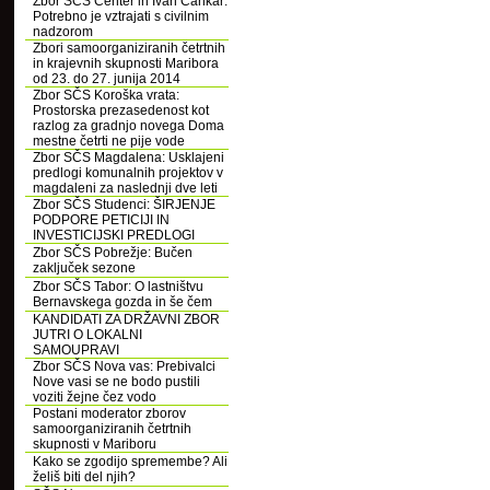
Zbor SČS Center in Ivan Cankar:
Potrebno je vztrajati s civilnim
nadzorom
Zbori samoorganiziranih četrtnih
in krajevnih skupnosti Maribora
od 23. do 27. junija 2014
Zbor SČS Koroška vrata:
Prostorska prezasedenost kot
razlog za gradnjo novega Doma
mestne četrti ne pije vode
Zbor SČS Magdalena: Usklajeni
predlogi komunalnih projektov v
magdaleni za naslednji dve leti
Zbor SČS Studenci: ŠIRJENJE
PODPORE PETICIJI IN
INVESTICIJSKI PREDLOGI
Zbor SČS Pobrežje: Bučen
zaključek sezone
Zbor SČS Tabor: O lastništvu
Bernavskega gozda in še čem
KANDIDATI ZA DRŽAVNI ZBOR
JUTRI O LOKALNI
SAMOUPRAVI
Zbor SČS Nova vas: Prebivalci
Nove vasi se ne bodo pustili
voziti žejne čez vodo
Postani moderator zborov
samoorganiziranih četrtnih
skupnosti v Mariboru
Kako se zgodijo spremembe? Ali
želiš biti del njih?