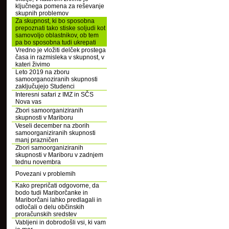
ključnega pomena za reševanje
skupnih problemov
Za skupnost, ki bo sposobna
prepoznati tako stiske soljudi kot
samovoljo oblastnikov, ob tem
pa bo sposobna tudi ukrepati
Vredno je vložiti delček prostega
časa in razmisleka v skupnost, v
kateri živimo
Leto 2019 na zboru
samoorganoziranih skupnosti
zaključujejo Studenci
Interesni safari z IMZ in SČS
Nova vas
Zbori samoorganiziranih
skupnosti v Mariboru
Veseli december na zborih
samoorganiziranih skupnosti
manj prazničen
Zbori samoorganiziranih
skupnosti v Mariboru v zadnjem
tednu novembra
Povezani v problemih
Kako prepričati odgovorne, da
bodo tudi Mariborčanke in
Mariborčani lahko predlagali in
odločali o delu občinskih
proračunskih sredstev
Vabljeni in dobrodošli vsi, ki vam