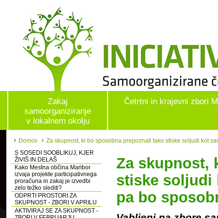
Zakaj
Četrtni in krajevni zbori 
samoorganiziranje
v lokalnem okolju
Domov
Za skupnost, ki bo sposobna prepoznati tako stiske soljudi kot s
S SOSEDI SOOBLIKUJ, KJER
Za skupnost, 
ŽIVIŠ IN DELAŠ
Kako Mestna občina Maribor
izvaja projekte participativnega
stiske soljudi
proračuna in zakaj je izvedbi
zelo težko slediti?
pa bo sposobn
ODPRTI PROSTORI ZA
SKUPNOST - ZBORI V APRILU
AKTIVIRAJ SE ZA SKUPNOST -
Vabljeni na zbore s
ZBORI V FEBRUARJU