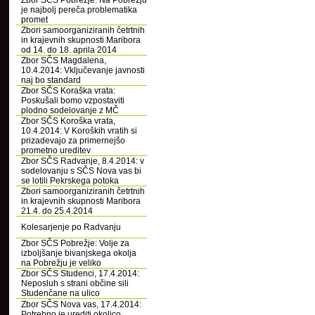
Zbor SČS Pobrežje: Na Pobrežju
je najbolj pereča problematika
promet
Zbori samoorganiziranih četrtnih
in krajevnih skupnosti Maribora
od 14. do 18. aprila 2014
Zbor SČS Magdalena,
10.4.2014: Vključevanje javnosti
naj bo standard
Zbor SČS Koraška vrata:
Poskušali bomo vzpostaviti
plodno sodelovanje z MČ
Zbor SČS Koroška vrata,
10.4.2014: V Koroških vratih si
prizadevajo za primernejšo
prometno ureditev
Zbor SČS Radvanje, 8.4.2014: v
sodelovanju s SČS Nova vas bi
se lotili Pekrskega potoka
Zbori samoorganiziranih četrtnih
in krajevnih skupnosti Maribora
21.4. do 25.4.2014
Kolesarjenje po Radvanju
Zbor SČS Pobrežje: Volje za
izboljšanje bivanjskega okolja
na Pobrežju je veliko
Zbor SČS Studenci, 17.4.2014:
Neposluh s strani občine sili
Studenčane na ulico
Zbor SČS Nova vas, 17.4.2014:
Potrebno je urediti okolico