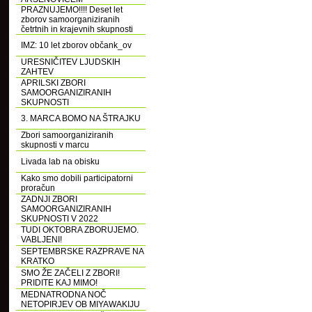
PRAZNUJEMO!!!! Deset let
zborov samoorganiziranih
četrtnih in krajevnih skupnosti
IMZ: 10 let zborov občank_ov
URESNIČITEV LJUDSKIH
ZAHTEV
APRILSKI ZBORI
SAMOORGANIZIRANIH
SKUPNOSTI
3. MARCA BOMO NA ŠTRAJKU
Zbori samoorganiziranih
skupnosti v marcu
Livada lab na obisku
Kako smo dobili participatorni
proračun
ZADNJI ZBORI
SAMOORGANIZIRANIH
SKUPNOSTI V 2022
TUDI OKTOBRA ZBORUJEMO.
VABLJENI!
SEPTEMBRSKE RAZPRAVE NA
KRATKO
SMO ŽE ZAČELI Z ZBORI!
PRIDITE KAJ MIMO!
MEDNATRODNA NOČ
NETOPIRJEV OB MIYAWAKIJU