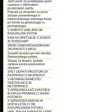
Javni poziv za podaljšanje javne
razprave o Občinskem
prostorskem načrtu
Pobuda za ohranitev za javno
zdravje pomembnega in
neprecenljivega zelenega fonda
pri Kliniki za ginekologijo in
perinatologijo
V SOBOTO VABLJENI OB
RADVANJSKI POTOK
KAM NA SREČANJE S SOSEDI
IN SOSEDAMI?
ZBORI SAMOORGANIZIRANIH
SKUPNOSTI V MAJU
Zasadili povsem gol del obrežja
Radvanjskega potoka
Skupaj za skupno, ljudske
zahteve kontra predvolilnim
objubam
SPET ODPRTI PROSTORI ZA
RAZPRAVO O SKUPNOSTI
V MIYAWAKI NAMESTILI
GNEZDILNICE IN
NETOPIRNICE
S SPREHODA KAČJI PASTIRJI
IN DRUGI PREBIVALCI NAŠIH
POTOKOV
S SPREHODA DNEVNI IN
NOČNI LETALCI OB
RADVANJSKEM POTOKU
VABLJENI NA NARAVOSLOVNE