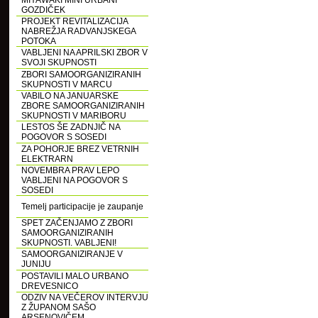
MIYAWAKI MINI URBANI
GOZDIČEK
PROJEKT REVITALIZACIJA
NABREŽJA RADVANJSKEGA
POTOKA
VABLJENI NA APRILSKI ZBOR V
SVOJI SKUPNOSTI
ZBORI SAMOORGANIZIRANIH
SKUPNOSTI V MARCU
VABILO NA JANUARSKE
ZBORE SAMOORGANIZIRANIH
SKUPNOSTI V MARIBORU
LESTOS ŠE ZADNJIČ NA
POGOVOR S SOSEDI
ZA POHORJE BREZ VETRNIH
ELEKTRARN
NOVEMBRA PRAV LEPO
VABLJENI NA POGOVOR S
SOSEDI
Temelj participacije je zaupanje
SPET ZAČENJAMO Z ZBORI
SAMOORGANIZIRANIH
SKUPNOSTI. VABLJENI!
SAMOORGANIZIRANJE V
JUNIJU
POSTAVILI MALO URBANO
DREVESNICO
ODZIV NA VEČEROV INTERVJU
Z ŽUPANOM SAŠO
ARSENOVIČEM