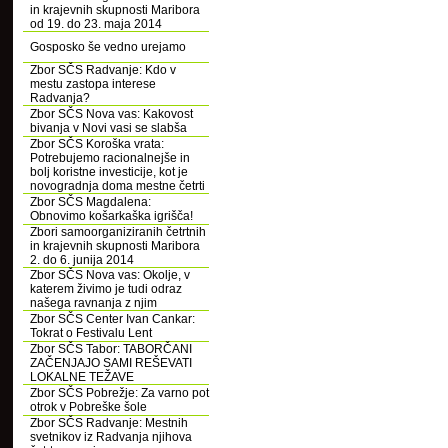
in krajevnih skupnosti Maribora
od 19. do 23. maja 2014
Gosposko še vedno urejamo
Zbor SČS Radvanje: Kdo v
mestu zastopa interese
Radvanja?
Zbor SČS Nova vas: Kakovost
bivanja v Novi vasi se slabša
Zbor SČS Koroška vrata:
Potrebujemo racionalnejše in
bolj koristne investicije, kot je
novogradnja doma mestne četrti
Zbor SČS Magdalena:
Obnovimo košarkaška igrišča!
Zbori samoorganiziranih četrtnih
in krajevnih skupnosti Maribora
2. do 6. junija 2014
Zbor SČS Nova vas: Okolje, v
katerem živimo je tudi odraz
našega ravnanja z njim
Zbor SČS Center Ivan Cankar:
Tokrat o Festivalu Lent
Zbor SČS Tabor: TABORČANI
ZAČENJAJO SAMI REŠEVATI
LOKALNE TEŽAVE
Zbor SČS Pobrežje: Za varno pot
otrok v Pobreške šole
Zbor SČS Radvanje: Mestnih
svetnikov iz Radvanja njihova