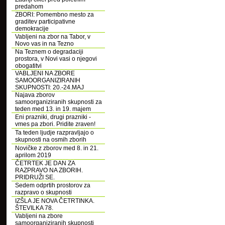
predahom
ZBORI: Pomembno mesto za
graditev participativne
demokracije
Vabljeni na zbor na Tabor, v
Novo vas in na Tezno
Na Teznem o degradaciji
prostora, v Novi vasi o njegovi
obogatitvi
VABLJENI NA ZBORE
SAMOORGANIZIRANIH
SKUPNOSTI: 20.-24.MAJ
Najava zborov
samoorganiziranih skupnosti za
teden med 13. in 19. majem
Eni prazniki, drugi prazniki -
vmes pa zbori. Pridite zraven!
Ta teden ljudje razpravljajo o
skupnosti na osmih zborih
Novičke z zborov med 8. in 21.
aprilom 2019
ČETRTEK JE DAN ZA
RAZPRAVO NA ZBORIH.
PRIDRUŽI SE.
Sedem odprtih prostorov za
razpravo o skupnosti
IZŠLA JE NOVA ČETRTINKA.
ŠTEVILKA 78.
Vabljeni na zbore
samoorganiziranih skupnosti