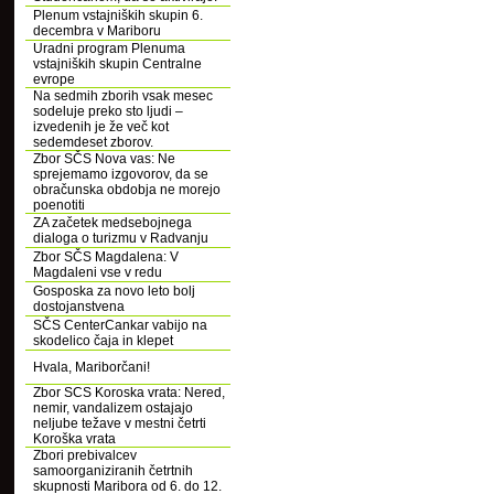
Plenum vstajniških skupin 6.
decembra v Mariboru
Uradni program Plenuma
vstajniških skupin Centralne
evrope
Na sedmih zborih vsak mesec
sodeluje preko sto ljudi –
izvedenih je že več kot
sedemdeset zborov.
Zbor SČS Nova vas: Ne
sprejemamo izgovorov, da se
obračunska obdobja ne morejo
poenotiti
ZA začetek medsebojnega
dialoga o turizmu v Radvanju
Zbor SČS Magdalena: V
Magdaleni vse v redu
Gosposka za novo leto bolj
dostojanstvena
SČS CenterCankar vabijo na
skodelico čaja in klepet
Hvala, Mariborčani!
Zbor SCS Koroska vrata: Nered,
nemir, vandalizem ostajajo
neljube težave v mestni četrti
Koroška vrata
Zbori prebivalcev
samoorganiziranih četrtnih
skupnosti Maribora od 6. do 12.