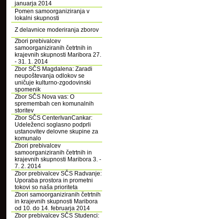
januarja 2014
Pomen samoorganiziranja v
lokalni skupnosti
Z delavnice moderiranja zborov
Zbori prebivalcev
samoorganiziranih četrtnih in
krajevnih skupnosti Maribora 27.
- 31. 1. 2014
Zbor SČS Magdalena: Zaradi
neupoštevanja odlokov se
uničuje kulturno-zgodovinski
spomenik
Zbor SČS Nova vas: O
spremembah cen komunalnih
storitev
Zbor SČS CenterIvanCankar:
Udeleženci soglasno podprli
ustanovitev delovne skupine za
komunalo
Zbori prebivalcev
samoorganiziranih četrtnih in
krajevnih skupnosti Maribora 3. -
7. 2. 2014
Zbor prebivalcev SČS Radvanje:
Uporaba prostora in prometni
tokovi so naša prioriteta
Zbori samoorganiziranih četrtnih
in krajevnih skupnosti Maribora
od 10. do 14. februarja 2014
Zbor prebivalcev SČS Studenci: