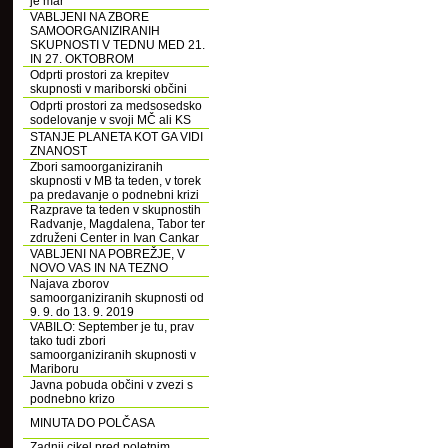
je mar
VABLJENI NA ZBORE
SAMOORGANIZIRANIH
SKUPNOSTI V TEDNU MED 21.
IN 27. OKTOBROM
Odprti prostori za krepitev
skupnosti v mariborski občini
Odprti prostori za medsosedsko
sodelovanje v svoji MČ ali KS
STANJE PLANETA KOT GA VIDI
ZNANOST
Zbori samoorganiziranih
skupnosti v MB ta teden, v torek
pa predavanje o podnebni krizi
Razprave ta teden v skupnostih
Radvanje, Magdalena, Tabor ter
združeni Center in Ivan Cankar
VABLJENI NA POBREŽJE, V
NOVO VAS IN NA TEZNO
Najava zborov
samoorganiziranih skupnosti od
9. 9. do 13. 9. 2019
VABILO: September je tu, prav
tako tudi zbori
samoorganiziranih skupnosti v
Mariboru
Javna pobuda občini v zvezi s
podnebno krizo
MINUTA DO POLČASA
Zadnji cikel pred poletnim