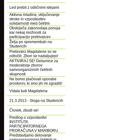
Led prebit z odličnimi idejami
Aktivna mladina, vključevanje
stroke in vzpostavitev
solidarnosti med četrtmi
Obstoječa zakonodaja ponuja
kar nekaj možnosti za
participacijo prebivalcev
Želja po spremembah na
Studencih
Prebivalci Magdalene so se
odločili: Zbori se nadaljujejo!
AKTIVIRAJ SE! Delavnice za
moderatorje zborov
samoorganizirnih četrtnih
skupnosti
Ne bomo plačevali uporabe
prostorov, ki smo jih mi zgradili!
Vstala tudi Magdalena
21.3.2013 - Sloga na Studencih
Človek, zbudi se!
Predlog o vzpostavitvi
INSTITUTA
PARTICIPATORNEGA
PRORAČUNA V MARIBORU
Predstavljamo delovanje
samoorganizirani četrtnih in