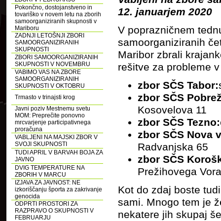
Pokončno, dostojanstveno in
12. januarjem 2020
tovariško v novem letu na zborih
samoorganiziranih skupnosti v
V poprazničnem tednu,
Mariboru
ZADNJI LETOŠNJI ZBORI
samoorganiziranih čet
SAMOORGANIZIRANIH
SKUPNOSTI
Maribor zbrali krajank
ZBORI SAMOORGANIZIRANIH
SKUPNOSTI V NOVEMBRU
rešitve za probleme v
VABIMO VAS NA ZBORE
SAMOORGANIZIRANIH
zbor SČS Tabor:
SKUPNOSTI V OKTOBRU
zbor
SČS Pobrež
Trmasto v trinajsti krog
Kosovelova 11
Javni poziv Mestnemu svetu
MOM: Preprečite ponovno
zbor
SČS Tezno:
mrcvarjenje participativnega
proračuna
zbor
SČS Nova v
VABLJENI NA MAJSKI ZBOR V
SVOJI SKUPNOSTI
Radvanjska 65
TUDI APRIL V BARVAH BOJA ZA
zbor
SČS Korošk
JAVNO
DVIG TEMPERATURE NA
Prežihovega Vor
ZBORIH V MARCU
IZJAVA ZA JAVNOST: NE
Kot do zdaj boste tud
izkoriščanju športa za zakrivanje
genocida
sami. Mnogo tem je že
ODPRTI PROSTORI ZA
RAZPRAVO O SKUPNOSTI V
nekatere jih skupaj še
FEBRUARJU