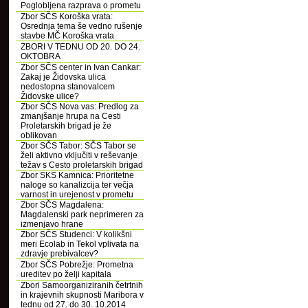
Poglobljena razprava o prometu
Zbor SČS Koroška vrata:
Osrednja tema še vedno rušenje
stavbe MČ Koroška vrata
ZBORI V TEDNU OD 20. DO 24.
OKTOBRA
Zbor SČS center in Ivan Cankar:
Zakaj je Židovska ulica
nedostopna stanovalcem
Židovske ulice?
Zbor SČS Nova vas: Predlog za
zmanjšanje hrupa na Cesti
Proletarskih brigad je že
oblikovan
Zbor SČS Tabor: SČS Tabor se
želi aktivno vključiti v reševanje
težav s Cesto proletarskih brigad
Zbor SKS Kamnica: Prioritetne
naloge so kanalizcija ter večja
varnost in urejenost v prometu
Zbor SČS Magdalena:
Magdalenski park neprimeren za
izmenjavo hrane
Zbor SČS Studenci: V kolikšni
meri Ecolab in Tekol vplivata na
zdravje prebivalcev?
Zbor SČS Pobrežje: Prometna
ureditev po želji kapitala
Zbori Samoorganiziranih četrtnih
in krajevnih skupnosti Maribora v
tednu od 27. do 30. 10.2014