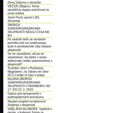
člena Zakona o obrambi
VEČER (Štajerc): Nove
okoliščine dajejo priložnost za
nove rešitve
Javni Poziv upravi LIDL
Slovenije
ZBOROV
SAMOORGANIZIRANIH
SKUPNOSTI NEKAJ ČASA NE
BO
Po sedmih letih se vendarle
premika tudi na sodelovanju
ljudi in predstavniki ožje lokalne
skupnosti
Se ne zavedamo, ali pa ne
verjamemo, da lahko s svojo
aktivnostjo veliko pripomoremo v
skupnosti?
Ta teden zbori v Radvanju,
Magdaleni, na Taboru ter zbor
SČS Center in Ivan Cankar
NAJAVA ZBOROV
SAMOORGANIZIRANIH
SKUPNOSTI V MARIBORU OD
17. DO 23. 2. 2020
Dajmo pet spregovoriti o
participatornem proračunu
Skupen pogled na kakovost
življenja v skupnosti
VABLJENI NA ZBORE: Vpetost v
okolje, v katerem živimo je