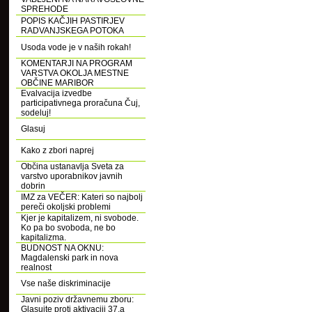
SPREHODE
POPIS KAČJIH PASTIRJEV
RADVANJSKEGA POTOKA
Usoda vode je v naših rokah!
KOMENTARJI NA PROGRAM
VARSTVA OKOLJA MESTNE
OBČINE MARIBOR
Evalvacija izvedbe
participativnega proračuna Čuj,
sodeluj!
Glasuj
Kako z zbori naprej
Občina ustanavlja Sveta za
varstvo uporabnikov javnih
dobrin
IMZ za VEČER: Kateri so najbolj
pereči okoljski problemi
Kjer je kapitalizem, ni svobode.
Ko pa bo svoboda, ne bo
kapitalizma.
BUDNOST NA OKNU:
Magdalenski park in nova
realnost
Vse naše diskriminacije
Javni poziv državnemu zboru:
Glasujte proti aktivaciji 37.a