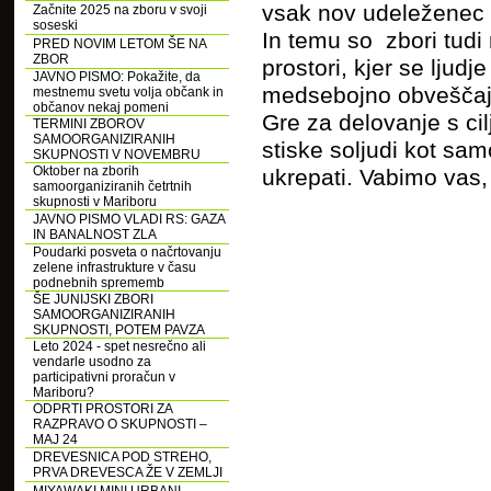
vsak nov udeleženec o
Začnite 2025 na zboru v svoji
soseski
In temu so zbori tudi
PRED NOVIM LETOM ŠE NA
ZBOR
prostori, kjer se ljudj
JAVNO PISMO: Pokažite, da
medsebojno obveščajo i
mestnemu svetu volja občank in
občanov nekaj pomeni
Gre za delovanje s ci
TERMINI ZBOROV
SAMOORGANIZIRANIH
stiske soljudi kot sa
SKUPNOSTI V NOVEMBRU
Oktober na zborih
ukrepati. Vabimo vas, 
samoorganiziranih četrtnih
skupnosti v Mariboru
JAVNO PISMO VLADI RS: GAZA
IN BANALNOST ZLA
Poudarki posveta o načrtovanju
zelene infrastrukture v času
podnebnih sprememb
ŠE JUNIJSKI ZBORI
SAMOORGANIZIRANIH
SKUPNOSTI, POTEM PAVZA
Leto 2024 - spet nesrečno ali
vendarle usodno za
participativni proračun v
Mariboru?
ODPRTI PROSTORI ZA
RAZPRAVO O SKUPNOSTI –
MAJ 24
DREVESNICA POD STREHO,
PRVA DREVESCA ŽE V ZEMLJI