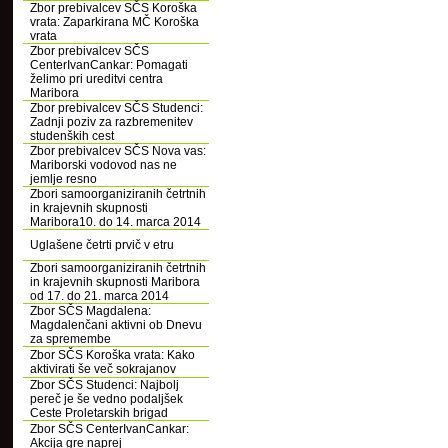
Zbor prebivalcev SČS Koroška
vrata: Zaparkirana MČ Koroška
vrata
Zbor prebivalcev SČS
CenterIvanCankar: Pomagati
želimo pri ureditvi centra
Maribora
Zbor prebivalcev SČS Studenci:
Zadnji poziv za razbremenitev
studenških cest
Zbor prebivalcev SČS Nova vas:
Mariborski vodovod nas ne
jemlje resno
Zbori samoorganiziranih četrtnih
in krajevnih skupnosti
Maribora10. do 14. marca 2014
Uglašene četrti prvič v etru
Zbori samoorganiziranih četrtnih
in krajevnih skupnosti Maribora
od 17. do 21. marca 2014
Zbor SČS Magdalena:
Magdalenčani aktivni ob Dnevu
za spremembe
Zbor SČS Koroška vrata: Kako
aktivirati še več sokrajanov
Zbor SČS Studenci: Najbolj
pereč je še vedno podaljšek
Ceste Proletarskih brigad
Zbor SČS CenterIvanCankar:
Akcija gre naprej