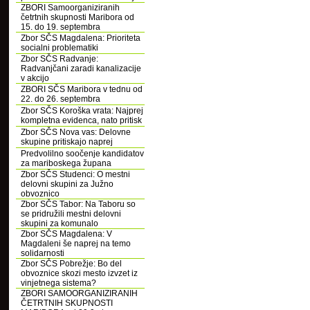
ZBORI Samoorganiziranih
četrtnih skupnosti Maribora od
15. do 19. septembra
Zbor SČS Magdalena: Prioriteta
socialni problematiki
Zbor SČS Radvanje:
Radvanjčani zaradi kanalizacije
v akcijo
ZBORI SČS Maribora v tednu od
22. do 26. septembra
Zbor SČS Koroška vrata: Najprej
kompletna evidenca, nato pritisk
Zbor SČS Nova vas: Delovne
skupine pritiskajo naprej
Predvolilno soočenje kandidatov
za mariboskega župana
Zbor SČS Studenci: O mestni
delovni skupini za Južno
obvoznico
Zbor SČS Tabor: Na Taboru so
se pridružili mestni delovni
skupini za komunalo
Zbor SČS Magdalena: V
Magdaleni še naprej na temo
solidarnosti
Zbor SČS Pobrežje: Bo del
obvoznice skozi mesto izvzet iz
vinjetnega sistema?
ZBORI SAMOORGANIZIRANIH
ČETRTNIH SKUPNOSTI