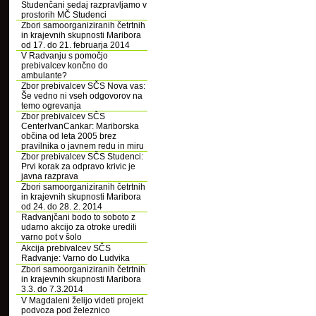
Studenčani sedaj razpravljamo v
prostorih MČ Studenci
Zbori samoorganiziranih četrtnih
in krajevnih skupnosti Maribora
od 17. do 21. februarja 2014
V Radvanju s pomočjo
prebivalcev končno do
ambulante?
Zbor prebivalcev SČS Nova vas:
Še vedno ni vseh odgovorov na
temo ogrevanja
Zbor prebivalcev SČS
CenterIvanCankar: Mariborska
občina od leta 2005 brez
pravilnika o javnem redu in miru
Zbor prebivalcev SČS Studenci:
Prvi korak za odpravo krivic je
javna razprava
Zbori samoorganiziranih četrtnih
in krajevnih skupnosti Maribora
od 24. do 28. 2. 2014
Radvanjčani bodo to soboto z
udarno akcijo za otroke uredili
varno pot v šolo
Akcija prebivalcev SČS
Radvanje: Varno do Ludvika
Zbori samoorganiziranih četrtnih
in krajevnih skupnosti Maribora
3.3. do 7.3.2014
V Magdaleni želijo videti projekt
podvoza pod železnico