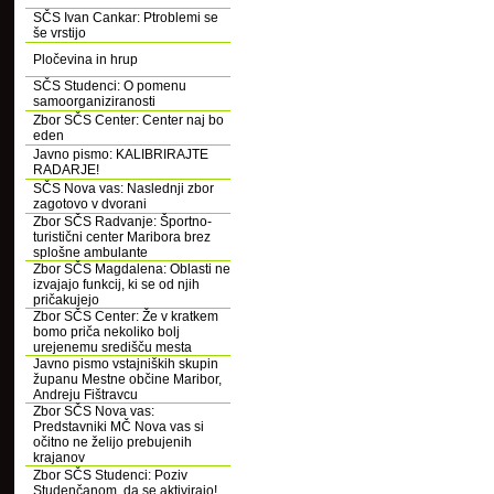
SČS Ivan Cankar: Ptroblemi se
še vrstijo
Pločevina in hrup
SČS Studenci: O pomenu
samoorganiziranosti
Zbor SČS Center: Center naj bo
eden
Javno pismo: KALIBRIRAJTE
RADARJE!
SČS Nova vas: Naslednji zbor
zagotovo v dvorani
Zbor SČS Radvanje: Športno-
turistični center Maribora brez
splošne ambulante
Zbor SČS Magdalena: Oblasti ne
izvajajo funkcij, ki se od njih
pričakujejo
Zbor SČS Center: Že v kratkem
bomo priča nekoliko bolj
urejenemu središču mesta
Javno pismo vstajniških skupin
županu Mestne občine Maribor,
Andreju Fištravcu
Zbor SČS Nova vas:
Predstavniki MČ Nova vas si
očitno ne želijo prebujenih
krajanov
Zbor SČS Studenci: Poziv
Studenčanom, da se aktivirajo!