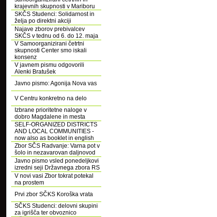
krajevnih skupnosti v Mariboru
SKČS Studenci: Solidarnost in
želja po direktni akciji
Najave zborov prebivalcev
SKČS v tednu od 6. do 12. maja
V Samoorganizirani četrtni
skupnosti Center smo iskali
konsenz
V javnem pismu odgovorili
Alenki Bratušek
Javno pismo: Agonija Nova vas
V Centru konkretno na delo
Izbrane prioritetne naloge v
dobro Magdalene in mesta
SELF-ORGANIZED DISTRICTS
AND LOCAL COMMUNITIES -
now also as booklet in english
Zbor SČS Radvanje: Varna pot v
šolo in nezavarovan daljnovod
Javno pismo vsled ponedeljkovi
izredni seji Državnega zbora RS
V novi vasi Zbor tokrat potekal
na prostem
Prvi zbor SČKS Koroška vrata
SČKS Studenci: delovni skupini
za igrišča ter obvoznico