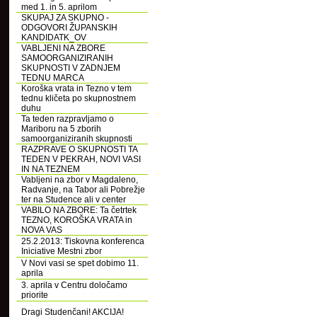
med 1. in 5. aprilom
SKUPAJ ZA SKUPNO -
ODGOVORI ŽUPANSKIH
KANDIDATK_OV
VABLJENI NA ZBORE
SAMOORGANIZIRANIH
SKUPNOSTI V ZADNJEM
TEDNU MARCA
Koroška vrata in Tezno v tem
tednu kličeta po skupnostnem
duhu
Ta teden razpravljamo o
Mariboru na 5 zborih
samoorganiziranih skupnosti
RAZPRAVE O SKUPNOSTI TA
TEDEN V PEKRAH, NOVI VASI
IN NA TEZNEM
Vabljeni na zbor v Magdaleno,
Radvanje, na Tabor ali Pobrežje
ter na Studence ali v center
VABILO NA ZBORE: Ta četrtek
TEZNO, KOROŠKA VRATA in
NOVA VAS
25.2.2013: Tiskovna konferenca
Iniciative Mestni zbor
V Novi vasi se spet dobimo 11.
aprila
3. aprila v Centru določamo
priorite
Dragi Studenčani! AKCIJA!