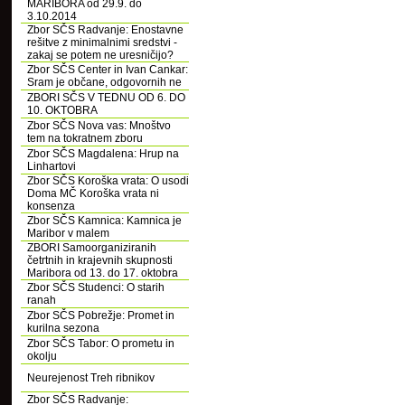
MARIBORA od 29.9. do
3.10.2014
Zbor SČS Radvanje: Enostavne
rešitve z minimalnimi sredstvi -
zakaj se potem ne uresničijo?
Zbor SČS Center in Ivan Cankar:
Sram je občane, odgovornih ne
ZBORI SČS V TEDNU OD 6. DO
10. OKTOBRA
Zbor SČS Nova vas: Mnoštvo
tem na tokratnem zboru
Zbor SČS Magdalena: Hrup na
Linhartovi
Zbor SČS Koroška vrata: O usodi
Doma MČ Koroška vrata ni
konsenza
Zbor SČS Kamnica: Kamnica je
Maribor v malem
ZBORI Samoorganiziranih
četrtnih in krajevnih skupnosti
Maribora od 13. do 17. oktobra
Zbor SČS Studenci: O starih
ranah
Zbor SČS Pobrežje: Promet in
kurilna sezona
Zbor SČS Tabor: O prometu in
okolju
Neurejenost Treh ribnikov
Zbor SČS Radvanje: