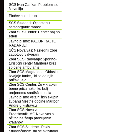
SČS Ivan Cankar: Ptroblemi se
še vrstijo
Pločevina in hrup
SČS Studenci: O pomenu
samoorganiziranosti
Zbor SČS Center: Center naj bo
eden
Javno pismo: KALIBRIRAJTE
RADARJE!
SČS Nova vas: Naslednji zbor
zagotovo v dvorani
Zbor SČS Radvanje: Športno-
turistični center Maribora brez
splošne ambulante
Zbor SČS Magdalena: Oblasti ne
izvajajo funkcij, ki se od njih
pričakujejo
Zbor SČS Center: Že v kratkem
bomo priča nekoliko bolj
urejenemu središču mesta
Javno pismo vstajniških skupin
županu Mestne občine Maribor,
Andreju Fištravcu
Zbor SČS Nova vas:
Predstavniki MČ Nova vas si
očitno ne želijo prebujenih
krajanov
Zbor SČS Studenci: Poziv
Studenčanom, da se aktivirajo!