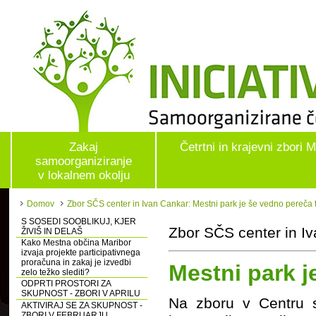
Zakaj
Četrtni in krajevni zbori 
samoorganiziranje
v lokalnem okolju
Domov
Zbor SČS center in Ivan Cankar: Mestni park je še vedno pereča
S SOSEDI SOOBLIKUJ, KJER
Zbor SČS center in I
ŽIVIŠ IN DELAŠ
Kako Mestna občina Maribor
izvaja projekte participativnega
proračuna in zakaj je izvedbi
Mestni park 
zelo težko slediti?
ODPRTI PROSTORI ZA
SKUPNOST - ZBORI V APRILU
Na zboru v Centru s
AKTIVIRAJ SE ZA SKUPNOST -
ZBORI V FEBRUARJU