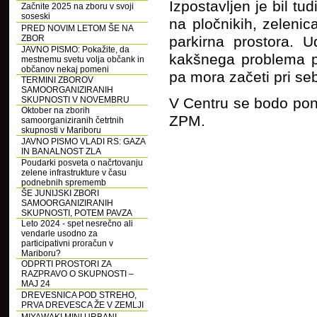
Izpostavljen je bil tu
Začnite 2025 na zboru v svoji
soseski
na pločnikih, zeleni
PRED NOVIM LETOM ŠE NA
ZBOR
parkirna prostora. U
JAVNO PISMO: Pokažite, da
kakšnega problema po
mestnemu svetu volja občank in
občanov nekaj pomeni
pa mora začeti pri seb
TERMINI ZBOROV
SAMOORGANIZIRANIH
SKUPNOSTI V NOVEMBRU
V Centru se bodo pono
Oktober na zborih
ZPM.
samoorganiziranih četrtnih
skupnosti v Mariboru
JAVNO PISMO VLADI RS: GAZA
IN BANALNOST ZLA
Poudarki posveta o načrtovanju
zelene infrastrukture v času
podnebnih sprememb
ŠE JUNIJSKI ZBORI
SAMOORGANIZIRANIH
SKUPNOSTI, POTEM PAVZA
Leto 2024 - spet nesrečno ali
vendarle usodno za
participativni proračun v
Mariboru?
ODPRTI PROSTORI ZA
RAZPRAVO O SKUPNOSTI –
MAJ 24
DREVESNICA POD STREHO,
PRVA DREVESCA ŽE V ZEMLJI