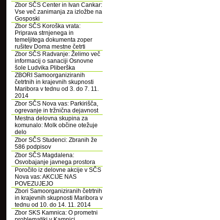
Zbor SČS Center in Ivan Cankar:
Vse več zanimanja za izložbe na
Gosposki
Zbor SČS Koroška vrata:
Priprava strnjenega in
temeljitega dokumenta zoper
rušitev Doma mestne četrti
Zbor SČS Radvanje: Želimo več
informacij o sanaciji Osnovne
šole Ludvika Pliberška
ZBORI Samoorganiziranih
četrtnih in krajevnih skupnosti
Maribora v tednu od 3. do 7. 11.
2014
Zbor SČS Nova vas: Parkirišča,
ogrevanje in tržnična dejavnost
Mestna delovna skupina za
komunalo: Molk občine otežuje
delo
Zbor SČS Studenci: Zbranih že
586 podpisov
Zbor SČS Magdalena:
Osvobajanje javnega prostora
Poročilo iz delovne akcije v SČS
Nova vas: AKCIJE NAS
POVEZUJEJO
Zbori Samoorganiziranih četrtnih
in krajevnih skupnosti Maribora v
tednu od 10. do 14. 11. 2014
Zbor SKS Kamnica: O prometni
problematiki v Kamnici