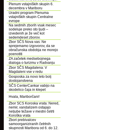
Plenum vstajniških skupin 6.
decembra v Mariboru
Uradni program Plenuma
vstajniških skupin Centralne
evrope
Na sedmih zborih vsak mesec
sodeluje preko sto ljudi –
izvedenih je že več kot
sedemdeset zborov.
Zbor SČS Nova vas: Ne
sprejemamo izgovorov, da se
obračunska obdobja ne morejo
poenotiti
ZA začetek medsebojnega
dialoga o turizmu v Radvanju
Zbor SČS Magdalena: V
Magdaleni vse v redu
Gosposka za novo leto bolj
dostojanstvena
SČS CenterCankar vabijo na
skodelico čaja in klepet
Hvala, Mariborčani!
Zbor SCS Koroska vrata: Nered,
nemir, vandalizem ostajajo
neljube težave v mestni četrti
Koroška vrata
Zbori prebivalcev
samoorganiziranih četrtnih
skupnosti Maribora od 6. do 12.