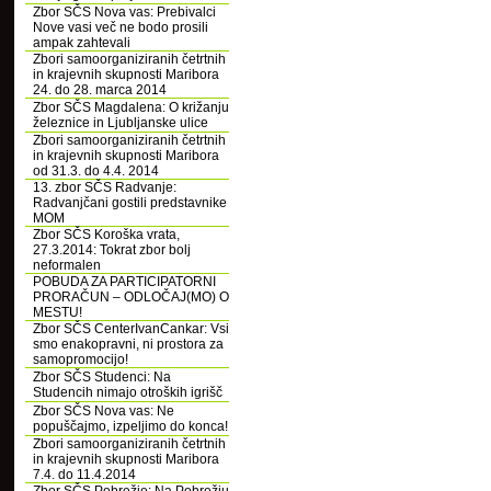
Zbor SČS Nova vas: Prebivalci
Nove vasi več ne bodo prosili
ampak zahtevali
Zbori samoorganiziranih četrtnih
in krajevnih skupnosti Maribora
24. do 28. marca 2014
Zbor SČS Magdalena: O križanju
železnice in Ljubljanske ulice
Zbori samoorganiziranih četrtnih
in krajevnih skupnosti Maribora
od 31.3. do 4.4. 2014
13. zbor SČS Radvanje:
Radvanjčani gostili predstavnike
MOM
Zbor SČS Koroška vrata,
27.3.2014: Tokrat zbor bolj
neformalen
POBUDA ZA PARTICIPATORNI
PRORAČUN – ODLOČAJ(MO) O
MESTU!
Zbor SČS CenterIvanCankar: Vsi
smo enakopravni, ni prostora za
samopromocijo!
Zbor SČS Studenci: Na
Studencih nimajo otroških igrišč
Zbor SČS Nova vas: Ne
popuščajmo, izpeljimo do konca!
Zbori samoorganiziranih četrtnih
in krajevnih skupnosti Maribora
7.4. do 11.4.2014