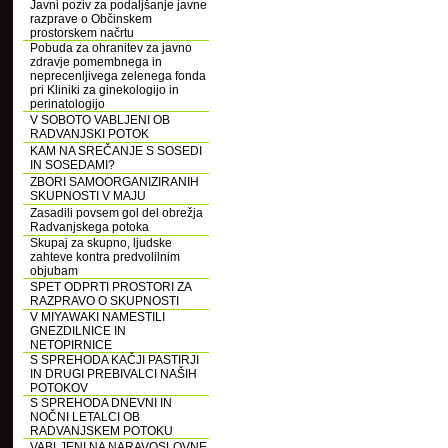
Javni poziv za podaljšanje javne
razprave o Občinskem
prostorskem načrtu
Pobuda za ohranitev za javno
zdravje pomembnega in
neprecenljivega zelenega fonda
pri Kliniki za ginekologijo in
perinatologijo
V SOBOTO VABLJENI OB
RADVANJSKI POTOK
KAM NA SREČANJE S SOSEDI
IN SOSEDAMI?
ZBORI SAMOORGANIZIRANIH
SKUPNOSTI V MAJU
Zasadili povsem gol del obrežja
Radvanjskega potoka
Skupaj za skupno, ljudske
zahteve kontra predvolilnim
objubam
SPET ODPRTI PROSTORI ZA
RAZPRAVO O SKUPNOSTI
V MIYAWAKI NAMESTILI
GNEZDILNICE IN
NETOPIRNICE
S SPREHODA KAČJI PASTIRJI
IN DRUGI PREBIVALCI NAŠIH
POTOKOV
S SPREHODA DNEVNI IN
NOČNI LETALCI OB
RADVANJSKEM POTOKU
VABLJENI NA NARAVOSLOVNE