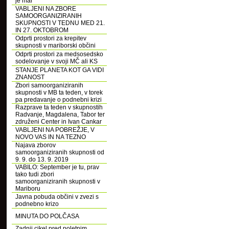
je mar
VABLJENI NA ZBORE
SAMOORGANIZIRANIH
SKUPNOSTI V TEDNU MED 21.
IN 27. OKTOBROM
Odprti prostori za krepitev
skupnosti v mariborski občini
Odprti prostori za medsosedsko
sodelovanje v svoji MČ ali KS
STANJE PLANETA KOT GA VIDI
ZNANOST
Zbori samoorganiziranih
skupnosti v MB ta teden, v torek
pa predavanje o podnebni krizi
Razprave ta teden v skupnostih
Radvanje, Magdalena, Tabor ter
združeni Center in Ivan Cankar
VABLJENI NA POBREŽJE, V
NOVO VAS IN NA TEZNO
Najava zborov
samoorganiziranih skupnosti od
9. 9. do 13. 9. 2019
VABILO: September je tu, prav
tako tudi zbori
samoorganiziranih skupnosti v
Mariboru
Javna pobuda občini v zvezi s
podnebno krizo
MINUTA DO POLČASA
Zadnji cikel pred poletnim