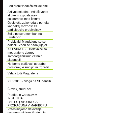
Led prebit z odličnimi idejami
Aktivna mladina, vključevanje
stroke in vzpostavitev
solidarnosti med četrtmi
Obstoječa zakonodaja ponuja
kar nekaj možnosti za
participacijo prebivalcev
Želja po spremembah na
Studencih
Prebivalci Magdalene so se
odločili: Zbori se nadaljujejo!
AKTIVIRAJ SE! Delavnice za
moderatorje zborov
samoorganizirnih četrtnih
skupnosti
Ne bomo plačevali uporabe
prostorov, ki smo jih mi zgradili!
Vstala tudi Magdalena
21.3.2013 - Sloga na Studencih
Človek, zbudi se!
Predlog o vzpostavitvi
INSTITUTA
PARTICIPATORNEGA
PRORAČUNA V MARIBORU
Predstavljamo delovanje
samoorganizirani četrtnih in