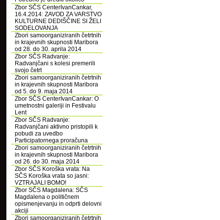
Zbor SČS CenterIvanCankar,
16.4.2014: ZAVOD ZA VARSTVO
KULTURNE DEDIŠČINE SI ŽELI
SODELOVANJA
Zbori samoorganiziranih četrtnih
in krajevnih skupnosti Maribora
od 28. do 30. aprila 2014
Zbor SČS Radvanje:
Radvanjčani s kolesi premerili
svojo četrt
Zbori samoorganiziranih četrtnih
in krajevnih skupnosti Maribora
od 5. do 9. maja 2014
Zbor SČS CenterIvanCankar: O
umetnostni galeriji in Festivalu
Lent
Zbor SČS Radvanje:
Radvanjčani aktivno pristopili k
pobudi za uvedbo
Participatornega proračuna
Zbori samoorganiziranih četrtnih
in krajevnih skupnosti Maribora
od 26. do 30. maja 2014
Zbor SČS Koroška vrata: Na
SČS Koroška vrata so jasni:
VZTRAJALI BOMO!
Zbor SČS Magdalena: SČS
Magdalena o političnem
opismenjevanju in odprti delovni
akciji
Zbori samoorganiziranih četrtnih