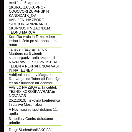
med 1. in 5. aprilom
SKUPAJ ZA SKUPNO -
ODGOVORI ŽUPANSKIH
KANDIDATK_OV
VABLJENI NA ZBORE
SAMOORGANIZIRANIH
SKUPNOSTI V ZADNJEM
TEDNU MARCA
Koroška vrata in Tezno v tem
tednu kličeta po skupnostnem
duhu
Ta teden razpravljamo o
Mariboru na 5 zborih
samoorganiziranih skupnosti
RAZPRAVE O SKUPNOSTI TA
TEDEN V PEKRAH, NOVI VASI
IN NA TEZNEM
Vabljeni na zbor v Magdaleno,
Radvanje, na Tabor ali Pobrežje
ter na Studence ali v center
VABILO NA ZBORE: Ta četrtek
TEZNO, KOROŠKA VRATA in
NOVA VAS
25.2.2013: Tiskovna konferenca
Iniciative Mestni zbor
V Novi vasi se spet dobimo 11.
aprila
3. aprila v Centru določamo
priorite
Dragi Studenčani! AKCIJA!