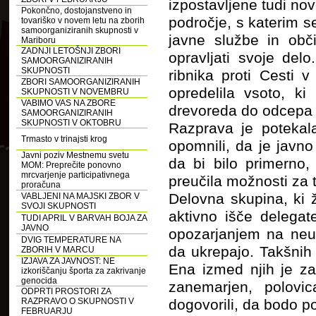
izpostavljene tudi no
Pokončno, dostojanstveno in
področje, s katerim s
tovariško v novem letu na zborih
samoorganiziranih skupnosti v
javne službe in obči
Mariboru
ZADNJI LETOŠNJI ZBORI
opravljati svoje del
SAMOORGANIZIRANIH
SKUPNOSTI
ribnika proti Cesti
ZBORI SAMOORGANIZIRANIH
opredelila vsoto, k
SKUPNOSTI V NOVEMBRU
VABIMO VAS NA ZBORE
drevoreda do odcepa 
SAMOORGANIZIRANIH
SKUPNOSTI V OKTOBRU
Razprava je potekala
Trmasto v trinajsti krog
opomnili, da je javno
Javni poziv Mestnemu svetu
da bi bilo primerno,
MOM: Preprečite ponovno
mrcvarjenje participativnega
preučila možnosti za to
proračuna
Delovna skupina, ki 
VABLJENI NA MAJSKI ZBOR V
SVOJI SKUPNOSTI
aktivno išče delegat
TUDI APRIL V BARVAH BOJA ZA
JAVNO
opozarjanjem na neure
DVIG TEMPERATURE NA
da ukrepajo. Takšnih
ZBORIH V MARCU
IZJAVA ZA JAVNOST: NE
Ena izmed njih je z
izkoriščanju športa za zakrivanje
genocida
zanemarjen, polovi
ODPRTI PROSTORI ZA
RAZPRAVO O SKUPNOSTI V
dogovorili, da bodo po
FEBRUARJU