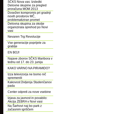
SČKS Nova vas: Izsledki
Delovne skupine za pregled
proračuna MOM 2013
Dosežen kompromis pri gradnji
novih prostorov MČ,
problematiziran promet
Delovna skupina za okolje
organizirala sprehod po Novi
vasi
Nevaren Trg Revolucije
Vse generacije poprijele za
grablje
EN BOJ!
Najave zborov SČKS Maribora v
tednu od 17. do 23. junija
KAKO VARNO NA PIRAMIDO?
Izza televizorja ne bomo nič
spremenili
Kakovost življenja Studenčanov
pada
Center odpreti za nove vsebine
Izjava za javnost in povabilo:
Akcija ZEBRA v Novi vasi
Na Šarhovi naj bo park z
začasnim igriščem