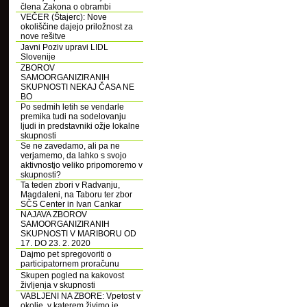
člena Zakona o obrambi
VEČER (Štajerc): Nove
okoliščine dajejo priložnost za
nove rešitve
Javni Poziv upravi LIDL
Slovenije
ZBOROV
SAMOORGANIZIRANIH
SKUPNOSTI NEKAJ ČASA NE
BO
Po sedmih letih se vendarle
premika tudi na sodelovanju
ljudi in predstavniki ožje lokalne
skupnosti
Se ne zavedamo, ali pa ne
verjamemo, da lahko s svojo
aktivnostjo veliko pripomoremo v
skupnosti?
Ta teden zbori v Radvanju,
Magdaleni, na Taboru ter zbor
SČS Center in Ivan Cankar
NAJAVA ZBOROV
SAMOORGANIZIRANIH
SKUPNOSTI V MARIBORU OD
17. DO 23. 2. 2020
Dajmo pet spregovoriti o
participatornem proračunu
Skupen pogled na kakovost
življenja v skupnosti
VABLJENI NA ZBORE: Vpetost v
okolje, v katerem živimo je