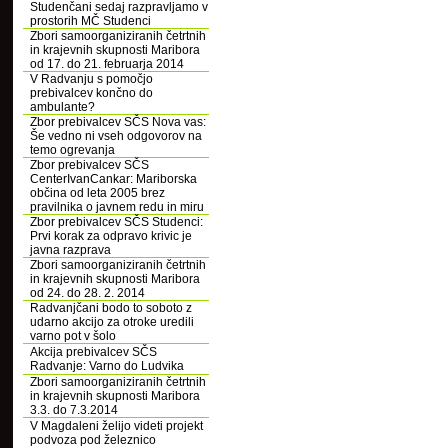
Studenčani sedaj razpravljamo v
prostorih MČ Studenci
Zbori samoorganiziranih četrtnih
in krajevnih skupnosti Maribora
od 17. do 21. februarja 2014
V Radvanju s pomočjo
prebivalcev končno do
ambulante?
Zbor prebivalcev SČS Nova vas:
Še vedno ni vseh odgovorov na
temo ogrevanja
Zbor prebivalcev SČS
CenterIvanCankar: Mariborska
občina od leta 2005 brez
pravilnika o javnem redu in miru
Zbor prebivalcev SČS Studenci:
Prvi korak za odpravo krivic je
javna razprava
Zbori samoorganiziranih četrtnih
in krajevnih skupnosti Maribora
od 24. do 28. 2. 2014
Radvanjčani bodo to soboto z
udarno akcijo za otroke uredili
varno pot v šolo
Akcija prebivalcev SČS
Radvanje: Varno do Ludvika
Zbori samoorganiziranih četrtnih
in krajevnih skupnosti Maribora
3.3. do 7.3.2014
V Magdaleni želijo videti projekt
podvoza pod železnico