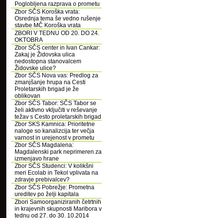
Poglobljena razprava o prometu
Zbor SČS Koroška vrata:
Osrednja tema še vedno rušenje
stavbe MČ Koroška vrata
ZBORI V TEDNU OD 20. DO 24.
OKTOBRA
Zbor SČS center in Ivan Cankar:
Zakaj je Židovska ulica
nedostopna stanovalcem
Židovske ulice?
Zbor SČS Nova vas: Predlog za
zmanjšanje hrupa na Cesti
Proletarskih brigad je že
oblikovan
Zbor SČS Tabor: SČS Tabor se
želi aktivno vključiti v reševanje
težav s Cesto proletarskih brigad
Zbor SKS Kamnica: Prioritetne
naloge so kanalizcija ter večja
varnost in urejenost v prometu
Zbor SČS Magdalena:
Magdalenski park neprimeren za
izmenjavo hrane
Zbor SČS Studenci: V kolikšni
meri Ecolab in Tekol vplivata na
zdravje prebivalcev?
Zbor SČS Pobrežje: Prometna
ureditev po želji kapitala
Zbori Samoorganiziranih četrtnih
in krajevnih skupnosti Maribora v
tednu od 27. do 30. 10.2014