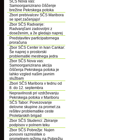
SČS Nova vas:
Samoorganizirano čiščenje
brežine Pekrskega potoka
Zbori prebivalcev SČS Maribora
se spet začenjajo!
Zbor SČS Radvanje:
Radvanjčani zadovoljni z
doseženim, a že gledajo naprej
Predstavitev participatornega
proračuna
Zbor SČS Center in Ivan Cankar:
Še naprej o prostorski
problematiki mestnega jedra
Zbor SČS Nova vas:
Samoorganizirana akcija
čiščenja Pekrskega potoka je
lahko vzgled našim javnim
službam
Zbori SČS Maribora v tednu od
8. do 12. septembra
Nepravilnosti pri vzdrževanju
Pekrskega potoka v Mariboru
SČS Tabor: Povezovanje
delovne skupine za promet za
rešitev problematike ceste
Proletarskih brigad
Zbor SČS Studenci: Zbiranje
podpisov v polnem teku
Zbor SČS Pobrežje: Nujen
ponovni razmislitek o
prometnem režimu na Pobrežju