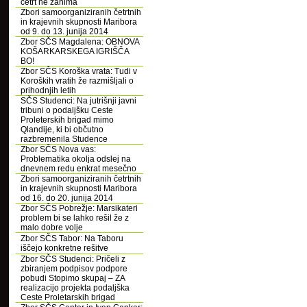
četrt ne zanima
Zbori samoorganiziranih četrtnih
in krajevnih skupnosti Maribora
od 9. do 13. junija 2014
Zbor SČS Magdalena: OBNOVA
KOŠARKARSKEGA IGRIŠČA
BO!
Zbor SČS Koroška vrata: Tudi v
Koroških vratih že razmišljali o
prihodnjih letih
SČS Studenci: Na jutrišnji javni
tribuni o podaljšku Ceste
Proleterskih brigad mimo
Qlandije, ki bi občutno
razbremenila Studence
Zbor SČS Nova vas:
Problematika okolja odslej na
dnevnem redu enkrat mesečno
Zbori samoorganiziranih četrtnih
in krajevnih skupnosti Maribora
od 16. do 20. junija 2014
Zbor SČS Pobrežje: Marsikateri
problem bi se lahko rešil že z
malo dobre volje
Zbor SČS Tabor: Na Taboru
iščejo konkretne rešitve
Zbor SČS Studenci: Pričeli z
zbiranjem podpisov podpore
pobudi Stopimo skupaj – ZA
realizacijo projekta podaljška
Ceste Proletarskih brigad