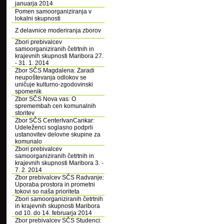
januarja 2014
Pomen samoorganiziranja v
lokalni skupnosti
Z delavnice moderiranja zborov
Zbori prebivalcev
samoorganiziranih četrtnih in
krajevnih skupnosti Maribora 27.
- 31. 1. 2014
Zbor SČS Magdalena: Zaradi
neupoštevanja odlokov se
uničuje kulturno-zgodovinski
spomenik
Zbor SČS Nova vas: O
spremembah cen komunalnih
storitev
Zbor SČS CenterIvanCankar:
Udeleženci soglasno podprli
ustanovitev delovne skupine za
komunalo
Zbori prebivalcev
samoorganiziranih četrtnih in
krajevnih skupnosti Maribora 3. -
7. 2. 2014
Zbor prebivalcev SČS Radvanje:
Uporaba prostora in prometni
tokovi so naša prioriteta
Zbori samoorganiziranih četrtnih
in krajevnih skupnosti Maribora
od 10. do 14. februarja 2014
Zbor prebivalcev SČS Studenci: