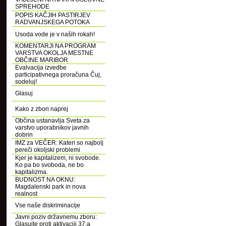
SPREHODE
POPIS KAČJIH PASTIRJEV
RADVANJSKEGA POTOKA
Usoda vode je v naših rokah!
KOMENTARJI NA PROGRAM
VARSTVA OKOLJA MESTNE
OBČINE MARIBOR
Evalvacija izvedbe
participativnega proračuna Čuj,
sodeluj!
Glasuj
Kako z zbori naprej
Občina ustanavlja Sveta za
varstvo uporabnikov javnih
dobrin
IMZ za VEČER: Kateri so najbolj
pereči okoljski problemi
Kjer je kapitalizem, ni svobode.
Ko pa bo svoboda, ne bo
kapitalizma.
BUDNOST NA OKNU:
Magdalenski park in nova
realnost
Vse naše diskriminacije
Javni poziv državnemu zboru:
Glasujte proti aktivaciji 37.a