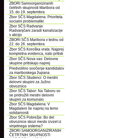
ZBORI Samoorganiziranih
četrtnih skupnosti Maribora od
15. do 19. septembra
Zbor SČS Magdalena: Prioriteta
socialni problematiki
Zbor SČS Radvanje:
Radvanjčani zaradi kanalizacije
v akcijo
ZBORI SČS Maribora v tednu od
22. do 26. septembra
Zbor SČS Koroška vrata: Najprej
kompletna evidenca, nato pritisk
Zbor SČS Nova vas: Delovne
skupine pritiskajo naprej
Predvolilno soočenje kandidatov
za mariboskega župana
Zbor SČS Studenci: O mestni
delovni skupini za Južno
obvoznico
Zbor SČS Tabor: Na Taboru so
se pridružili mestni delovni
skupini za komunalo
Zbor SČS Magdalena: V
Magdaleni še naprej na temo
solidarnosti
Zbor SČS Pobrežje: Bo del
obvoznice skozi mesto izvzet iz
vinjetnega sistema?
ZBORI SAMOORGANIZIRANIH
ČETRTNIH SKUPNOSTI