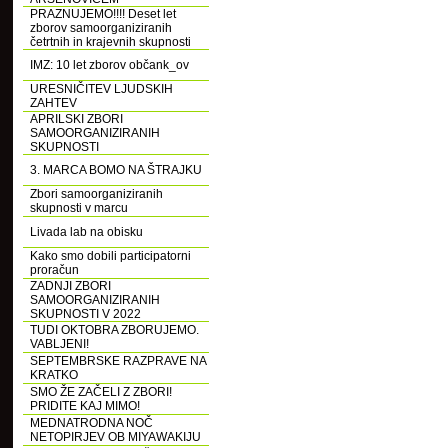
PRAZNUJEMO!!!! Deset let
zborov samoorganiziranih
četrtnih in krajevnih skupnosti
IMZ: 10 let zborov občank_ov
URESNIČITEV LJUDSKIH
ZAHTEV
APRILSKI ZBORI
SAMOORGANIZIRANIH
SKUPNOSTI
3. MARCA BOMO NA ŠTRAJKU
Zbori samoorganiziranih
skupnosti v marcu
Livada lab na obisku
Kako smo dobili participatorni
proračun
ZADNJI ZBORI
SAMOORGANIZIRANIH
SKUPNOSTI V 2022
TUDI OKTOBRA ZBORUJEMO.
VABLJENI!
SEPTEMBRSKE RAZPRAVE NA
KRATKO
SMO ŽE ZAČELI Z ZBORI!
PRIDITE KAJ MIMO!
MEDNATRODNA NOČ
NETOPIRJEV OB MIYAWAKIJU