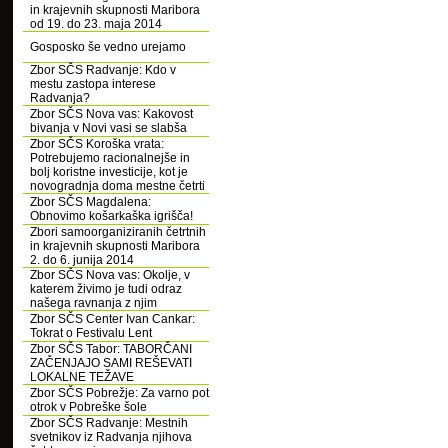
in krajevnih skupnosti Maribora
od 19. do 23. maja 2014
Gosposko še vedno urejamo
Zbor SČS Radvanje: Kdo v
mestu zastopa interese
Radvanja?
Zbor SČS Nova vas: Kakovost
bivanja v Novi vasi se slabša
Zbor SČS Koroška vrata:
Potrebujemo racionalnejše in
bolj koristne investicije, kot je
novogradnja doma mestne četrti
Zbor SČS Magdalena:
Obnovimo košarkaška igrišča!
Zbori samoorganiziranih četrtnih
in krajevnih skupnosti Maribora
2. do 6. junija 2014
Zbor SČS Nova vas: Okolje, v
katerem živimo je tudi odraz
našega ravnanja z njim
Zbor SČS Center Ivan Cankar:
Tokrat o Festivalu Lent
Zbor SČS Tabor: TABORČANI
ZAČENJAJO SAMI REŠEVATI
LOKALNE TEŽAVE
Zbor SČS Pobrežje: Za varno pot
otrok v Pobreške šole
Zbor SČS Radvanje: Mestnih
svetnikov iz Radvanja njihova