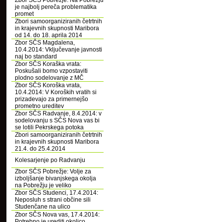
Zbor SČS Pobrežje: Na Pobrežju
je najbolj pereča problematika
promet
Zbori samoorganiziranih četrtnih
in krajevnih skupnosti Maribora
od 14. do 18. aprila 2014
Zbor SČS Magdalena,
10.4.2014: Vključevanje javnosti
naj bo standard
Zbor SČS Koraška vrata:
Poskušali bomo vzpostaviti
plodno sodelovanje z MČ
Zbor SČS Koroška vrata,
10.4.2014: V Koroških vratih si
prizadevajo za primernejšo
prometno ureditev
Zbor SČS Radvanje, 8.4.2014: v
sodelovanju s SČS Nova vas bi
se lotili Pekrskega potoka
Zbori samoorganiziranih četrtnih
in krajevnih skupnosti Maribora
21.4. do 25.4.2014
Kolesarjenje po Radvanju
Zbor SČS Pobrežje: Volje za
izboljšanje bivanjskega okolja
na Pobrežju je veliko
Zbor SČS Studenci, 17.4.2014:
Neposluh s strani občine sili
Studenčane na ulico
Zbor SČS Nova vas, 17.4.2014:
Potrebno je urediti okolico