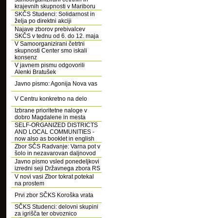
krajevnih skupnosti v Mariboru
SKČS Studenci: Solidarnost in
želja po direktni akciji
Najave zborov prebivalcev
SKČS v tednu od 6. do 12. maja
V Samoorganizirani četrtni
skupnosti Center smo iskali
konsenz
V javnem pismu odgovorili
Alenki Bratušek
Javno pismo: Agonija Nova vas
V Centru konkretno na delo
Izbrane prioritetne naloge v
dobro Magdalene in mesta
SELF-ORGANIZED DISTRICTS
AND LOCAL COMMUNITIES -
now also as booklet in english
Zbor SČS Radvanje: Varna pot v
šolo in nezavarovan daljnovod
Javno pismo vsled ponedeljkovi
izredni seji Državnega zbora RS
V novi vasi Zbor tokrat potekal
na prostem
Prvi zbor SČKS Koroška vrata
SČKS Studenci: delovni skupini
za igrišča ter obvoznico