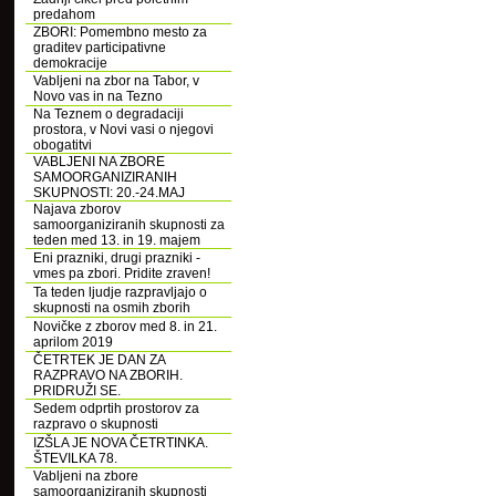
predahom
ZBORI: Pomembno mesto za
graditev participativne
demokracije
Vabljeni na zbor na Tabor, v
Novo vas in na Tezno
Na Teznem o degradaciji
prostora, v Novi vasi o njegovi
obogatitvi
VABLJENI NA ZBORE
SAMOORGANIZIRANIH
SKUPNOSTI: 20.-24.MAJ
Najava zborov
samoorganiziranih skupnosti za
teden med 13. in 19. majem
Eni prazniki, drugi prazniki -
vmes pa zbori. Pridite zraven!
Ta teden ljudje razpravljajo o
skupnosti na osmih zborih
Novičke z zborov med 8. in 21.
aprilom 2019
ČETRTEK JE DAN ZA
RAZPRAVO NA ZBORIH.
PRIDRUŽI SE.
Sedem odprtih prostorov za
razpravo o skupnosti
IZŠLA JE NOVA ČETRTINKA.
ŠTEVILKA 78.
Vabljeni na zbore
samoorganiziranih skupnosti