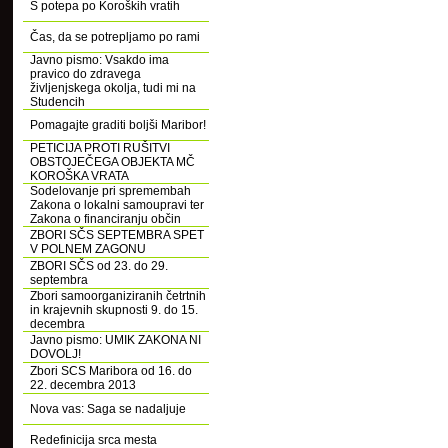
S potepa po Koroških vratih
Čas, da se potrepljamo po rami
Javno pismo: Vsakdo ima
pravico do zdravega
življenjskega okolja, tudi mi na
Studencih
Pomagajte graditi boljši Maribor!
PETICIJA PROTI RUŠITVI
OBSTOJEČEGA OBJEKTA MČ
KOROŠKA VRATA
Sodelovanje pri spremembah
Zakona o lokalni samoupravi ter
Zakona o financiranju občin
ZBORI SČS SEPTEMBRA SPET
V POLNEM ZAGONU
ZBORI SČS od 23. do 29.
septembra
Zbori samoorganiziranih četrtnih
in krajevnih skupnosti 9. do 15.
decembra
Javno pismo: UMIK ZAKONA NI
DOVOLJ!
Zbori SCS Maribora od 16. do
22. decembra 2013
Nova vas: Saga se nadaljuje
Redefinicija srca mesta