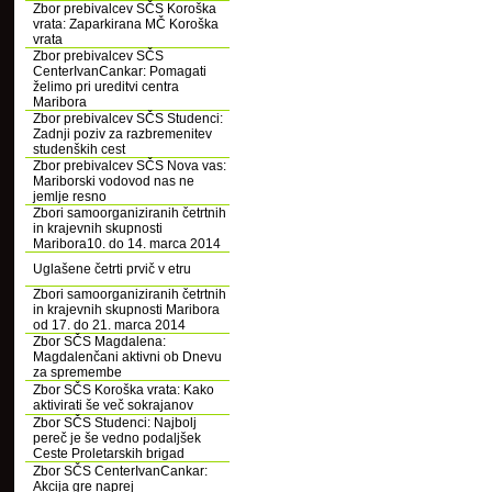
Zbor prebivalcev SČS Koroška
vrata: Zaparkirana MČ Koroška
vrata
Zbor prebivalcev SČS
CenterIvanCankar: Pomagati
želimo pri ureditvi centra
Maribora
Zbor prebivalcev SČS Studenci:
Zadnji poziv za razbremenitev
studenških cest
Zbor prebivalcev SČS Nova vas:
Mariborski vodovod nas ne
jemlje resno
Zbori samoorganiziranih četrtnih
in krajevnih skupnosti
Maribora10. do 14. marca 2014
Uglašene četrti prvič v etru
Zbori samoorganiziranih četrtnih
in krajevnih skupnosti Maribora
od 17. do 21. marca 2014
Zbor SČS Magdalena:
Magdalenčani aktivni ob Dnevu
za spremembe
Zbor SČS Koroška vrata: Kako
aktivirati še več sokrajanov
Zbor SČS Studenci: Najbolj
pereč je še vedno podaljšek
Ceste Proletarskih brigad
Zbor SČS CenterIvanCankar:
Akcija gre naprej