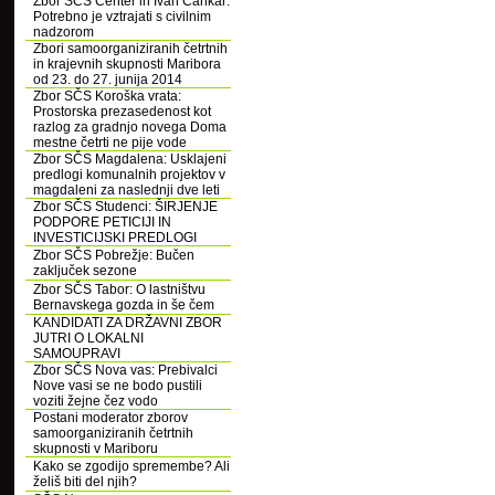
Zbor SČS Center in Ivan Cankar:
Potrebno je vztrajati s civilnim
nadzorom
Zbori samoorganiziranih četrtnih
in krajevnih skupnosti Maribora
od 23. do 27. junija 2014
Zbor SČS Koroška vrata:
Prostorska prezasedenost kot
razlog za gradnjo novega Doma
mestne četrti ne pije vode
Zbor SČS Magdalena: Usklajeni
predlogi komunalnih projektov v
magdaleni za naslednji dve leti
Zbor SČS Studenci: ŠIRJENJE
PODPORE PETICIJI IN
INVESTICIJSKI PREDLOGI
Zbor SČS Pobrežje: Bučen
zaključek sezone
Zbor SČS Tabor: O lastništvu
Bernavskega gozda in še čem
KANDIDATI ZA DRŽAVNI ZBOR
JUTRI O LOKALNI
SAMOUPRAVI
Zbor SČS Nova vas: Prebivalci
Nove vasi se ne bodo pustili
voziti žejne čez vodo
Postani moderator zborov
samoorganiziranih četrtnih
skupnosti v Mariboru
Kako se zgodijo spremembe? Ali
želiš biti del njih?