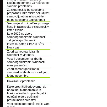
ključnega pomena za reševanje
skupnih problemov
Za skupnost, ki bo sposobna
prepoznati tako stiske soljudi kot
samovoljo oblastnikov, ob tem
pa bo sposobna tudi ukrepati
Vredno je vložiti delček prostega
časa in razmisleka v skupnost, v
kateri živimo
Leto 2019 na zboru
samoorganoziranih skupnosti
zaključujejo Studenci
Interesni safari z IMZ in SČS
Nova vas
Zbori samoorganiziranih
skupnosti v Mariboru
Veseli december na zborih
samoorganiziranih skupnosti
manj prazničen
Zbori samoorganiziranih
skupnosti v Mariboru v zadnjem
tednu novembra
Povezani v problemih
Kako prepričati odgovorne, da
bodo tudi Mariborčanke in
Mariborčani lahko predlagali in
odločali o delu občinskih
proračunskih sredstev
Vabljeni in dobrodošli vsi, ki vam