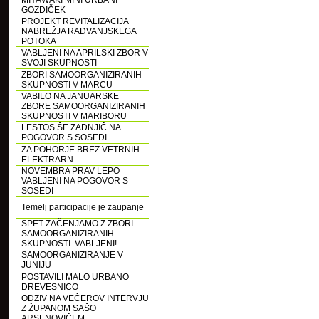
MIYAWAKI MINI URBANI
GOZDIČEK
PROJEKT REVITALIZACIJA
NABREŽJA RADVANJSKEGA
POTOKA
VABLJENI NA APRILSKI ZBOR V
SVOJI SKUPNOSTI
ZBORI SAMOORGANIZIRANIH
SKUPNOSTI V MARCU
VABILO NA JANUARSKE
ZBORE SAMOORGANIZIRANIH
SKUPNOSTI V MARIBORU
LESTOS ŠE ZADNJIČ NA
POGOVOR S SOSEDI
ZA POHORJE BREZ VETRNIH
ELEKTRARN
NOVEMBRA PRAV LEPO
VABLJENI NA POGOVOR S
SOSEDI
Temelj participacije je zaupanje
SPET ZAČENJAMO Z ZBORI
SAMOORGANIZIRANIH
SKUPNOSTI. VABLJENI!
SAMOORGANIZIRANJE V
JUNIJU
POSTAVILI MALO URBANO
DREVESNICO
ODZIV NA VEČEROV INTERVJU
Z ŽUPANOM SAŠO
ARSENOVIČEM