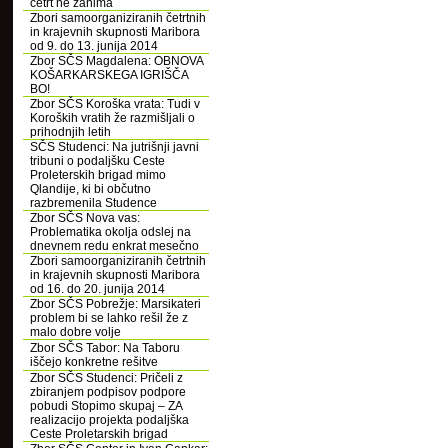
četrt ne zanima
Zbori samoorganiziranih četrtnih
in krajevnih skupnosti Maribora
od 9. do 13. junija 2014
Zbor SČS Magdalena: OBNOVA
KOŠARKARSKEGA IGRIŠČA
BO!
Zbor SČS Koroška vrata: Tudi v
Koroških vratih že razmišljali o
prihodnjih letih
SČS Studenci: Na jutrišnji javni
tribuni o podaljšku Ceste
Proleterskih brigad mimo
Qlandije, ki bi občutno
razbremenila Studence
Zbor SČS Nova vas:
Problematika okolja odslej na
dnevnem redu enkrat mesečno
Zbori samoorganiziranih četrtnih
in krajevnih skupnosti Maribora
od 16. do 20. junija 2014
Zbor SČS Pobrežje: Marsikateri
problem bi se lahko rešil že z
malo dobre volje
Zbor SČS Tabor: Na Taboru
iščejo konkretne rešitve
Zbor SČS Studenci: Pričeli z
zbiranjem podpisov podpore
pobudi Stopimo skupaj – ZA
realizacijo projekta podaljška
Ceste Proletarskih brigad