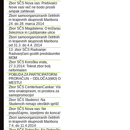
Zbor SČS Nova vas: Prebivalci
Nove vasi več ne bodo prosili
ampak zahtevali
Zbori samoorganiziranih četrtnih
in krajevnih skupnosti Maribora
24. do 28. marca 2014
Zbor SČS Magdalena: O križanju
železnice in Ljubljanske ulice
Zbori samoorganiziranih četrtnih
in krajevnih skupnosti Maribora
od 31.3. do 4.4. 2014
13. zbor SČS Radvanje:
Radvanjčani gostili predstavnike
MOM
Zbor SČS Koroška vrata,
27.3.2014: Tokrat zbor bolj
neformalen
POBUDA ZA PARTICIPATORNI
PRORAČUN – ODLOČAJ(MO) O
MESTU!
Zbor SČS CenterIvanCankar: Vsi
smo enakopravni, ni prostora za
samopromocijo!
Zbor SČS Studenci: Na
Studencih nimajo otroških igrišč
Zbor SČS Nova vas: Ne
popuščajmo, izpeljimo do konca!
Zbori samoorganiziranih četrtnih
in krajevnih skupnosti Maribora
7.4. do 11.4.2014