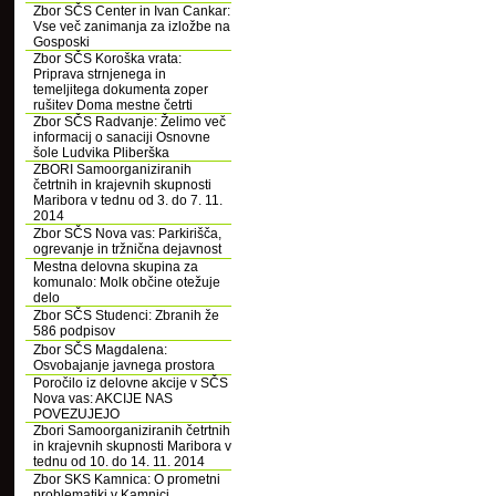
Zbor SČS Center in Ivan Cankar:
Vse več zanimanja za izložbe na
Gosposki
Zbor SČS Koroška vrata:
Priprava strnjenega in
temeljitega dokumenta zoper
rušitev Doma mestne četrti
Zbor SČS Radvanje: Želimo več
informacij o sanaciji Osnovne
šole Ludvika Pliberška
ZBORI Samoorganiziranih
četrtnih in krajevnih skupnosti
Maribora v tednu od 3. do 7. 11.
2014
Zbor SČS Nova vas: Parkirišča,
ogrevanje in tržnična dejavnost
Mestna delovna skupina za
komunalo: Molk občine otežuje
delo
Zbor SČS Studenci: Zbranih že
586 podpisov
Zbor SČS Magdalena:
Osvobajanje javnega prostora
Poročilo iz delovne akcije v SČS
Nova vas: AKCIJE NAS
POVEZUJEJO
Zbori Samoorganiziranih četrtnih
in krajevnih skupnosti Maribora v
tednu od 10. do 14. 11. 2014
Zbor SKS Kamnica: O prometni
problematiki v Kamnici