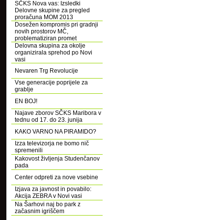
SČKS Nova vas: Izsledki
Delovne skupine za pregled
proračuna MOM 2013
Dosežen kompromis pri gradnji
novih prostorov MČ,
problematiziran promet
Delovna skupina za okolje
organizirala sprehod po Novi
vasi
Nevaren Trg Revolucije
Vse generacije poprijele za
grablje
EN BOJ!
Najave zborov SČKS Maribora v
tednu od 17. do 23. junija
KAKO VARNO NA PIRAMIDO?
Izza televizorja ne bomo nič
spremenili
Kakovost življenja Studenčanov
pada
Center odpreti za nove vsebine
Izjava za javnost in povabilo:
Akcija ZEBRA v Novi vasi
Na Šarhovi naj bo park z
začasnim igriščem