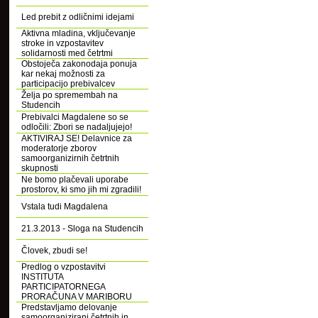
Led prebit z odličnimi idejami
Aktivna mladina, vključevanje
stroke in vzpostavitev
solidarnosti med četrtmi
Obstoječa zakonodaja ponuja
kar nekaj možnosti za
participacijo prebivalcev
Želja po spremembah na
Studencih
Prebivalci Magdalene so se
odločili: Zbori se nadaljujejo!
AKTIVIRAJ SE! Delavnice za
moderatorje zborov
samoorganizirnih četrtnih
skupnosti
Ne bomo plačevali uporabe
prostorov, ki smo jih mi zgradili!
Vstala tudi Magdalena
21.3.2013 - Sloga na Studencih
Človek, zbudi se!
Predlog o vzpostavitvi
INSTITUTA
PARTICIPATORNEGA
PRORAČUNA V MARIBORU
Predstavljamo delovanje
samoorganizirani četrtnih in