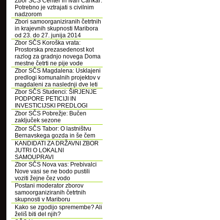
Zbor SČS Center in Ivan Cankar:
Potrebno je vztrajati s civilnim
nadzorom
Zbori samoorganiziranih četrtnih
in krajevnih skupnosti Maribora
od 23. do 27. junija 2014
Zbor SČS Koroška vrata:
Prostorska prezasedenost kot
razlog za gradnjo novega Doma
mestne četrti ne pije vode
Zbor SČS Magdalena: Usklajeni
predlogi komunalnih projektov v
magdaleni za naslednji dve leti
Zbor SČS Studenci: ŠIRJENJE
PODPORE PETICIJI IN
INVESTICIJSKI PREDLOGI
Zbor SČS Pobrežje: Bučen
zaključek sezone
Zbor SČS Tabor: O lastništvu
Bernavskega gozda in še čem
KANDIDATI ZA DRŽAVNI ZBOR
JUTRI O LOKALNI
SAMOUPRAVI
Zbor SČS Nova vas: Prebivalci
Nove vasi se ne bodo pustili
voziti žejne čez vodo
Postani moderator zborov
samoorganiziranih četrtnih
skupnosti v Mariboru
Kako se zgodijo spremembe? Ali
želiš biti del njih?