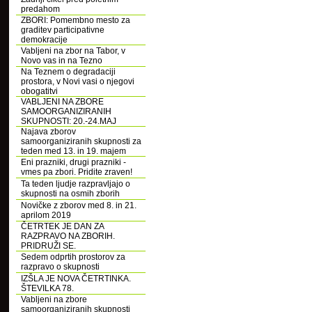
predahom
ZBORI: Pomembno mesto za
graditev participativne
demokracije
Vabljeni na zbor na Tabor, v
Novo vas in na Tezno
Na Teznem o degradaciji
prostora, v Novi vasi o njegovi
obogatitvi
VABLJENI NA ZBORE
SAMOORGANIZIRANIH
SKUPNOSTI: 20.-24.MAJ
Najava zborov
samoorganiziranih skupnosti za
teden med 13. in 19. majem
Eni prazniki, drugi prazniki -
vmes pa zbori. Pridite zraven!
Ta teden ljudje razpravljajo o
skupnosti na osmih zborih
Novičke z zborov med 8. in 21.
aprilom 2019
ČETRTEK JE DAN ZA
RAZPRAVO NA ZBORIH.
PRIDRUŽI SE.
Sedem odprtih prostorov za
razpravo o skupnosti
IZŠLA JE NOVA ČETRTINKA.
ŠTEVILKA 78.
Vabljeni na zbore
samoorganiziranih skupnosti