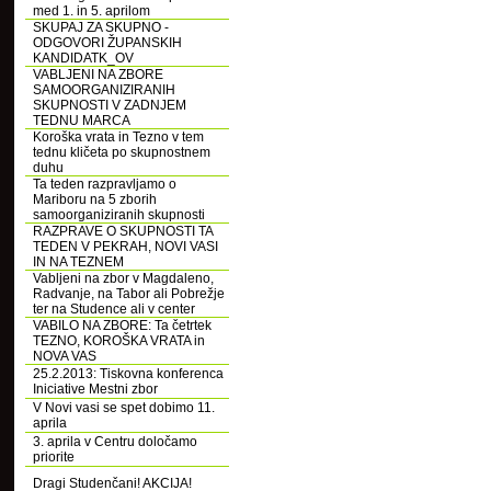
med 1. in 5. aprilom
SKUPAJ ZA SKUPNO -
ODGOVORI ŽUPANSKIH
KANDIDATK_OV
VABLJENI NA ZBORE
SAMOORGANIZIRANIH
SKUPNOSTI V ZADNJEM
TEDNU MARCA
Koroška vrata in Tezno v tem
tednu kličeta po skupnostnem
duhu
Ta teden razpravljamo o
Mariboru na 5 zborih
samoorganiziranih skupnosti
RAZPRAVE O SKUPNOSTI TA
TEDEN V PEKRAH, NOVI VASI
IN NA TEZNEM
Vabljeni na zbor v Magdaleno,
Radvanje, na Tabor ali Pobrežje
ter na Studence ali v center
VABILO NA ZBORE: Ta četrtek
TEZNO, KOROŠKA VRATA in
NOVA VAS
25.2.2013: Tiskovna konferenca
Iniciative Mestni zbor
V Novi vasi se spet dobimo 11.
aprila
3. aprila v Centru določamo
priorite
Dragi Studenčani! AKCIJA!