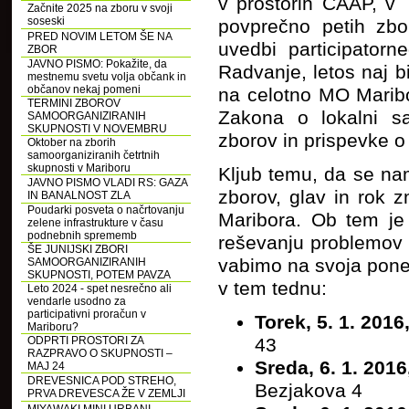
v prostorih CAAP, v 
Začnite 2025 na zboru v svoji
soseski
povprečno petih zb
PRED NOVIM LETOM ŠE NA
uvedbi participator
ZBOR
JAVNO PISMO: Pokažite, da
Radvanje, letos naj b
mestnemu svetu volja občank in
občanov nekaj pomeni
na celotno MO Marib
TERMINI ZBOROV
Zakona o lokalni s
SAMOORGANIZIRANIH
SKUPNOSTI V NOVEMBRU
zborov in prispevke o
Oktober na zborih
samoorganiziranih četrtnih
skupnosti v Mariboru
Kljub temu, da se na
JAVNO PISMO VLADI RS: GAZA
zborov, glav in rok 
IN BANALNOST ZLA
Poudarki posveta o načrtovanju
Maribora. Ob tem je
zelene infrastrukture v času
podnebnih sprememb
reševanju problemov v
ŠE JUNIJSKI ZBORI
vabimo na svoja pone
SAMOORGANIZIRANIH
SKUPNOSTI, POTEM PAVZA
v tem tednu:
Leto 2024 - spet nesrečno ali
vendarle usodno za
participativni proračun v
Torek, 5. 1. 2016
Mariboru?
ODPRTI PROSTORI ZA
43
RAZPRAVO O SKUPNOSTI –
Sreda, 6. 1. 2016
MAJ 24
DREVESNICA POD STREHO,
Bezjakova 4
PRVA DREVESCA ŽE V ZEMLJI