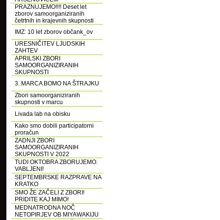
PRAZNUJEMO!!!! Deset let
zborov samoorganiziranih
četrtnih in krajevnih skupnosti
IMZ: 10 let zborov občank_ov
URESNIČITEV LJUDSKIH
ZAHTEV
APRILSKI ZBORI
SAMOORGANIZIRANIH
SKUPNOSTI
3. MARCA BOMO NA ŠTRAJKU
Zbori samoorganiziranih
skupnosti v marcu
Livada lab na obisku
Kako smo dobili participatorni
proračun
ZADNJI ZBORI
SAMOORGANIZIRANIH
SKUPNOSTI V 2022
TUDI OKTOBRA ZBORUJEMO.
VABLJENI!
SEPTEMBRSKE RAZPRAVE NA
KRATKO
SMO ŽE ZAČELI Z ZBORI!
PRIDITE KAJ MIMO!
MEDNATRODNA NOČ
NETOPIRJEV OB MIYAWAKIJU