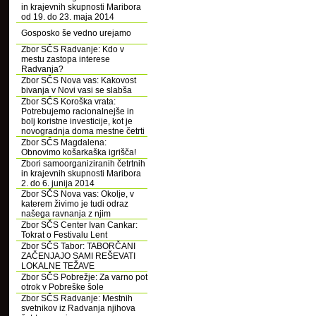
in krajevnih skupnosti Maribora
od 19. do 23. maja 2014
Gosposko še vedno urejamo
Zbor SČS Radvanje: Kdo v
mestu zastopa interese
Radvanja?
Zbor SČS Nova vas: Kakovost
bivanja v Novi vasi se slabša
Zbor SČS Koroška vrata:
Potrebujemo racionalnejše in
bolj koristne investicije, kot je
novogradnja doma mestne četrti
Zbor SČS Magdalena:
Obnovimo košarkaška igrišča!
Zbori samoorganiziranih četrtnih
in krajevnih skupnosti Maribora
2. do 6. junija 2014
Zbor SČS Nova vas: Okolje, v
katerem živimo je tudi odraz
našega ravnanja z njim
Zbor SČS Center Ivan Cankar:
Tokrat o Festivalu Lent
Zbor SČS Tabor: TABORČANI
ZAČENJAJO SAMI REŠEVATI
LOKALNE TEŽAVE
Zbor SČS Pobrežje: Za varno pot
otrok v Pobreške šole
Zbor SČS Radvanje: Mestnih
svetnikov iz Radvanja njihova