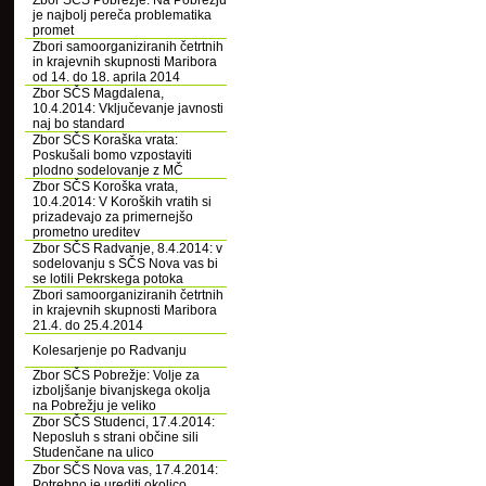
Zbor SČS Pobrežje: Na Pobrežju
je najbolj pereča problematika
promet
Zbori samoorganiziranih četrtnih
in krajevnih skupnosti Maribora
od 14. do 18. aprila 2014
Zbor SČS Magdalena,
10.4.2014: Vključevanje javnosti
naj bo standard
Zbor SČS Koraška vrata:
Poskušali bomo vzpostaviti
plodno sodelovanje z MČ
Zbor SČS Koroška vrata,
10.4.2014: V Koroških vratih si
prizadevajo za primernejšo
prometno ureditev
Zbor SČS Radvanje, 8.4.2014: v
sodelovanju s SČS Nova vas bi
se lotili Pekrskega potoka
Zbori samoorganiziranih četrtnih
in krajevnih skupnosti Maribora
21.4. do 25.4.2014
Kolesarjenje po Radvanju
Zbor SČS Pobrežje: Volje za
izboljšanje bivanjskega okolja
na Pobrežju je veliko
Zbor SČS Studenci, 17.4.2014:
Neposluh s strani občine sili
Studenčane na ulico
Zbor SČS Nova vas, 17.4.2014:
Potrebno je urediti okolico