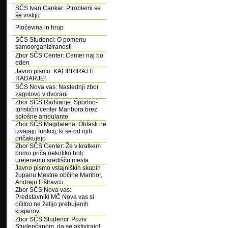
SČS Ivan Cankar: Ptroblemi se
še vrstijo
Pločevina in hrup
SČS Studenci: O pomenu
samoorganiziranosti
Zbor SČS Center: Center naj bo
eden
Javno pismo: KALIBRIRAJTE
RADARJE!
SČS Nova vas: Naslednji zbor
zagotovo v dvorani
Zbor SČS Radvanje: Športno-
turistični center Maribora brez
splošne ambulante
Zbor SČS Magdalena: Oblasti ne
izvajajo funkcij, ki se od njih
pričakujejo
Zbor SČS Center: Že v kratkem
bomo priča nekoliko bolj
urejenemu središču mesta
Javno pismo vstajniških skupin
županu Mestne občine Maribor,
Andreju Fištravcu
Zbor SČS Nova vas:
Predstavniki MČ Nova vas si
očitno ne želijo prebujenih
krajanov
Zbor SČS Studenci: Poziv
Studenčanom, da se aktivirajo!