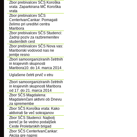
Zbor prebivalcev SČS Koroška
vrata: Zaparkirana MČ Koroška
vrata
Zbor prebivalcev SČS
CenterIvanCankar: Pomagati
želimo pri ureditvi centra
Maribora
Zbor prebivalcev SČS Studenci:
Zadnji poziv za razbremenitev
studenških cest
Zbor prebivalcev SČS Nova vas:
Mariborski vodovod nas ne
jemlje resno
Zbori samoorganiziranih četrtnih
in krajevnih skupnosti
Maribora10. do 14. marca 2014
Uglašene četrti prvič v etru
Zbori samoorganiziranih četrtnih
in krajevnih skupnosti Maribora
od 17. do 21. marca 2014
Zbor SČS Magdalena:
Magdalenčani aktivni ob Dnevu
za spremembe
Zbor SČS Koroška vrata: Kako
aktivirati še več sokrajanov
Zbor SČS Studenci: Najbolj
pereč je še vedno podaljšek
Ceste Proletarskih brigad
Zbor SČS CenterIvanCankar:
Akcija gre naprej