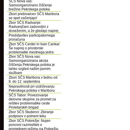
SČS Nova vas:
Samoorganizirano čiščenje
brežine Pekrskega potoka
Zbori prebivalcev SČS Maribora
se spet začenjajo!
Zbor SČS Radvanje:
Radvanjčani zadovoljni z
doseženim, a že gledajo naprej
Predstavitev participatornega
proračuna
Zbor SČS Center in Ivan Cankar:
Še naprej o prostorski
problematiki mestnega jedra
Zbor SČS Nova vas:
Samoorganizirana akcija
čiščenja Pekrskega potoka je
lahko vzgled našim javnim
službam
Zbori SČS Maribora v tednu od
8. do 12. septembra
Nepravilnosti pri vzdrževanju
Pekrskega potoka v Mariboru
SČS Tabor: Povezovanje
delovne skupine za promet za
rešitev problematike ceste
Proletarskih brigad
Zbor SČS Studenci: Zbiranje
podpisov v polnem teku
Zbor SČS Pobrežje: Nujen
ponovni razmislitek o
prometnem režimu na Pobrežju