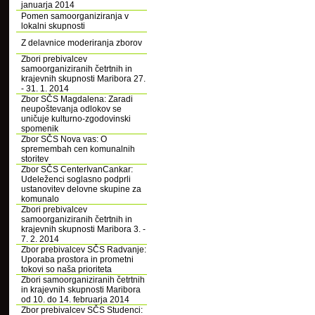
januarja 2014
Pomen samoorganiziranja v
lokalni skupnosti
Z delavnice moderiranja zborov
Zbori prebivalcev
samoorganiziranih četrtnih in
krajevnih skupnosti Maribora 27.
- 31. 1. 2014
Zbor SČS Magdalena: Zaradi
neupoštevanja odlokov se
uničuje kulturno-zgodovinski
spomenik
Zbor SČS Nova vas: O
spremembah cen komunalnih
storitev
Zbor SČS CenterIvanCankar:
Udeleženci soglasno podprli
ustanovitev delovne skupine za
komunalo
Zbori prebivalcev
samoorganiziranih četrtnih in
krajevnih skupnosti Maribora 3. -
7. 2. 2014
Zbor prebivalcev SČS Radvanje:
Uporaba prostora in prometni
tokovi so naša prioriteta
Zbori samoorganiziranih četrtnih
in krajevnih skupnosti Maribora
od 10. do 14. februarja 2014
Zbor prebivalcev SČS Studenci: