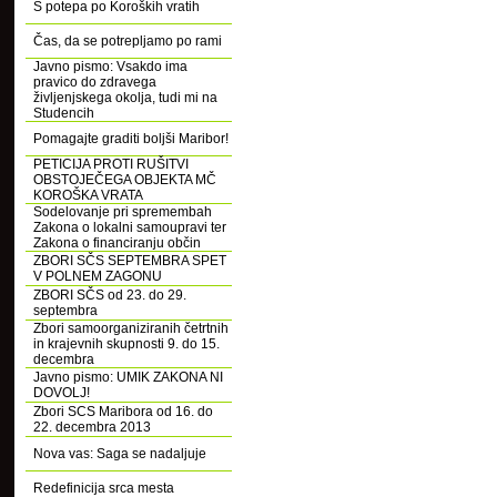
S potepa po Koroških vratih
Čas, da se potrepljamo po rami
Javno pismo: Vsakdo ima
pravico do zdravega
življenjskega okolja, tudi mi na
Studencih
Pomagajte graditi boljši Maribor!
PETICIJA PROTI RUŠITVI
OBSTOJEČEGA OBJEKTA MČ
KOROŠKA VRATA
Sodelovanje pri spremembah
Zakona o lokalni samoupravi ter
Zakona o financiranju občin
ZBORI SČS SEPTEMBRA SPET
V POLNEM ZAGONU
ZBORI SČS od 23. do 29.
septembra
Zbori samoorganiziranih četrtnih
in krajevnih skupnosti 9. do 15.
decembra
Javno pismo: UMIK ZAKONA NI
DOVOLJ!
Zbori SCS Maribora od 16. do
22. decembra 2013
Nova vas: Saga se nadaljuje
Redefinicija srca mesta