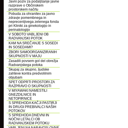
Javni poziv za podaljšanje javne
razprave o Občinskem
prostorskem načrtu
Pobuda za ohranitev za javno
zdravje pomembnega in
neprecenljivega zelenega fonda
pri Kliniki za ginekologijo in
perinatologijo
V SOBOTO VABLJENI OB
RADVANJSKI POTOK
KAM NA SREČANJE S SOSEDI
IN SOSEDAMI?
ZBORI SAMOORGANIZIRANIH
SKUPNOSTI V MAJU
Zasadili povsem gol del obrežja
Radvanjskega potoka
Skupaj za skupno, ljudske
zahteve kontra predvolilnim
objubam
SPET ODPRTI PROSTORI ZA
RAZPRAVO O SKUPNOSTI
V MIYAWAKI NAMESTILI
GNEZDILNICE IN
NETOPIRNICE
S SPREHODA KAČJI PASTIRJI
IN DRUGI PREBIVALCI NAŠIH
POTOKOV
S SPREHODA DNEVNI IN
NOČNI LETALCI OB
RADVANJSKEM POTOKU
VABLJENI NA NARAVOSLOVNE