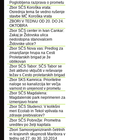
Poglobljena razprava o prometu
Zbor SČS Koroška vrata:
Osrednja tema še vedno rušenje
stavbe MČ Koroška vrata
ZBORI V TEDNU OD 20. DO 24.
OKTOBRA
Zbor SČS center in Ivan Cankar:
Zakaj je Židovska ulica
nedostopna stanovalcem
Židovske ulice?
Zbor SČS Nova vas: Predlog za
zmanjšanje hrupa na Cesti
Proletarskih brigad je že
oblikovan
Zbor SČS Tabor: SČS Tabor se
želi aktivno vključiti v reševanje
težav s Cesto proletarskih brigad
Zbor SKS Kamnica: Prioritetne
naloge so kanalizcija ter večja
varnost in urejenost v prometu
Zbor SČS Magdalena:
Magdalenski park neprimeren za
izmenjavo hrane
Zbor SČS Studenci: V kolikšni
meri Ecolab in Tekol vplivata na
zdravje prebivalcev?
Zbor SČS Pobrežje: Prometna
ureditev po želji kapitala
Zbori Samoorganiziranih četrtnih
in krajevnih skupnosti Maribora v
tednu od 27. do 30. 10.2014