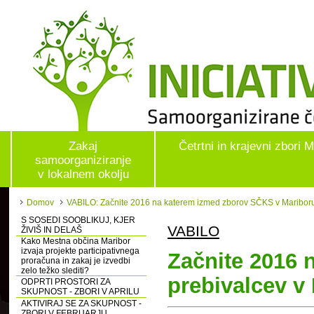
Zakaj
Četrtni in krajevni zbori 
samoorganiziranje
v lokalnem okolju
Domov
VABILO: Začnite 2016 na katerem izmed zborov SČKS v Maribor
S SOSEDI SOOBLIKUJ, KJER
VABILO
ŽIVIŠ IN DELAŠ
Kako Mestna občina Maribor
izvaja projekte participativnega
Začnite 2016 
proračuna in zakaj je izvedbi
zelo težko slediti?
prebivalcev v
ODPRTI PROSTORI ZA
SKUPNOST - ZBORI V APRILU
AKTIVIRAJ SE ZA SKUPNOST -
ZBORI V FEBRUARJU