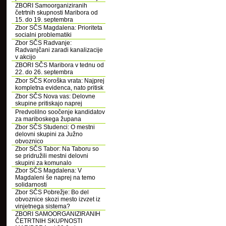
ZBORI Samoorganiziranih
četrtnih skupnosti Maribora od
15. do 19. septembra
Zbor SČS Magdalena: Prioriteta
socialni problematiki
Zbor SČS Radvanje:
Radvanjčani zaradi kanalizacije
v akcijo
ZBORI SČS Maribora v tednu od
22. do 26. septembra
Zbor SČS Koroška vrata: Najprej
kompletna evidenca, nato pritisk
Zbor SČS Nova vas: Delovne
skupine pritiskajo naprej
Predvolilno soočenje kandidatov
za mariboskega župana
Zbor SČS Studenci: O mestni
delovni skupini za Južno
obvoznico
Zbor SČS Tabor: Na Taboru so
se pridružili mestni delovni
skupini za komunalo
Zbor SČS Magdalena: V
Magdaleni še naprej na temo
solidarnosti
Zbor SČS Pobrežje: Bo del
obvoznice skozi mesto izvzet iz
vinjetnega sistema?
ZBORI SAMOORGANIZIRANIH
ČETRTNIH SKUPNOSTI