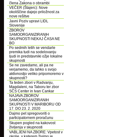
člena Zakona o obrambi
VEČER (Štajerc): Nove
okoliščine dajejo priložnost za
nove rešitve
Javni Poziv upravi LIDL
Slovenije
ZBOROV
SAMOORGANIZIRANIH
SKUPNOSTI NEKAJ ČASA NE
BO
Po sedmih letih se vendarle
premika tudi na sodelovanju
ljudi in predstavniki ožje lokalne
skupnosti
Se ne zavedamo, ali pa ne
verjamemo, da lahko s svojo
aktivnostjo veliko pripomoremo v
skupnosti?
Ta teden zbori v Radvanju,
Magdaleni, na Taboru ter zbor
SČS Center in Ivan Cankar
NAJAVA ZBOROV
SAMOORGANIZIRANIH
SKUPNOSTI V MARIBORU OD
17. DO 23. 2. 2020
Dajmo pet spregovoriti o
participatornem proračunu
Skupen pogled na kakovost
življenja v skupnosti
VABLJENI NA ZBORE: Vpetost v
okolje, v katerem živimo je