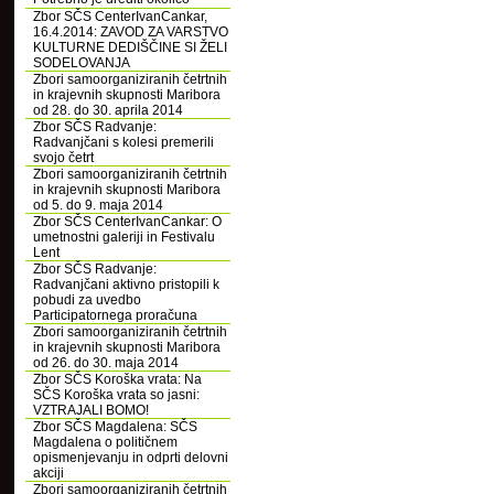
Zbor SČS CenterIvanCankar,
16.4.2014: ZAVOD ZA VARSTVO
KULTURNE DEDIŠČINE SI ŽELI
SODELOVANJA
Zbori samoorganiziranih četrtnih
in krajevnih skupnosti Maribora
od 28. do 30. aprila 2014
Zbor SČS Radvanje:
Radvanjčani s kolesi premerili
svojo četrt
Zbori samoorganiziranih četrtnih
in krajevnih skupnosti Maribora
od 5. do 9. maja 2014
Zbor SČS CenterIvanCankar: O
umetnostni galeriji in Festivalu
Lent
Zbor SČS Radvanje:
Radvanjčani aktivno pristopili k
pobudi za uvedbo
Participatornega proračuna
Zbori samoorganiziranih četrtnih
in krajevnih skupnosti Maribora
od 26. do 30. maja 2014
Zbor SČS Koroška vrata: Na
SČS Koroška vrata so jasni:
VZTRAJALI BOMO!
Zbor SČS Magdalena: SČS
Magdalena o političnem
opismenjevanju in odprti delovni
akciji
Zbori samoorganiziranih četrtnih