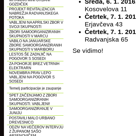
MIYAWAKI MINI URBANI
Sreda, 6. 1. 2016
GOZDIČEK
Kosovelova 11
PROJEKT REVITALIZACIJA
NABREŽJA RADVANJSKEGA
Četrtek, 7. 1. 20
POTOKA
VABLJENI NA APRILSKI ZBOR V
Erjavčeva 43
SVOJI SKUPNOSTI
Četrtek, 7. 1. 20
ZBORI SAMOORGANIZIRANIH
SKUPNOSTI V MARCU
Radvanjska 65
VABILO NA JANUARSKE
ZBORE SAMOORGANIZIRANIH
Se vidimo!
SKUPNOSTI V MARIBORU
LESTOS ŠE ZADNJIČ NA
POGOVOR S SOSEDI
ZA POHORJE BREZ VETRNIH
ELEKTRARN
NOVEMBRA PRAV LEPO
VABLJENI NA POGOVOR S
SOSEDI
Temelj participacije je zaupanje
SPET ZAČENJAMO Z ZBORI
SAMOORGANIZIRANIH
SKUPNOSTI. VABLJENI!
SAMOORGANIZIRANJE V
JUNIJU
POSTAVILI MALO URBANO
DREVESNICO
ODZIV NA VEČEROV INTERVJU
Z ŽUPANOM SAŠO
ARSENOVIČEM