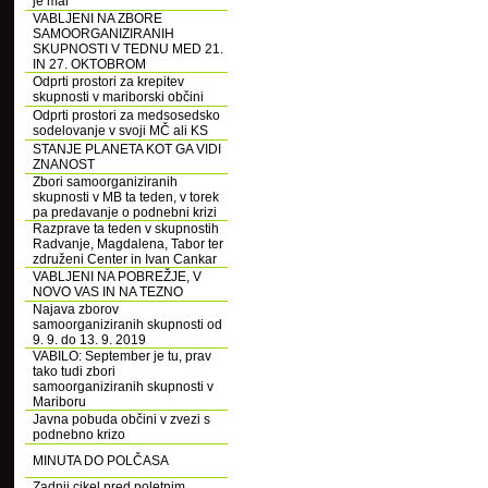
je mar
VABLJENI NA ZBORE
SAMOORGANIZIRANIH
SKUPNOSTI V TEDNU MED 21.
IN 27. OKTOBROM
Odprti prostori za krepitev
skupnosti v mariborski občini
Odprti prostori za medsosedsko
sodelovanje v svoji MČ ali KS
STANJE PLANETA KOT GA VIDI
ZNANOST
Zbori samoorganiziranih
skupnosti v MB ta teden, v torek
pa predavanje o podnebni krizi
Razprave ta teden v skupnostih
Radvanje, Magdalena, Tabor ter
združeni Center in Ivan Cankar
VABLJENI NA POBREŽJE, V
NOVO VAS IN NA TEZNO
Najava zborov
samoorganiziranih skupnosti od
9. 9. do 13. 9. 2019
VABILO: September je tu, prav
tako tudi zbori
samoorganiziranih skupnosti v
Mariboru
Javna pobuda občini v zvezi s
podnebno krizo
MINUTA DO POLČASA
Zadnji cikel pred poletnim