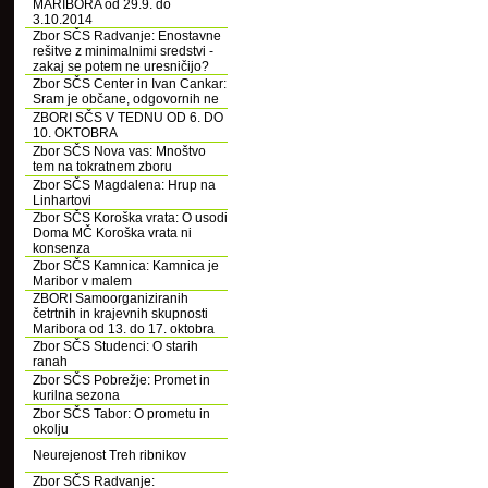
MARIBORA od 29.9. do
3.10.2014
Zbor SČS Radvanje: Enostavne
rešitve z minimalnimi sredstvi -
zakaj se potem ne uresničijo?
Zbor SČS Center in Ivan Cankar:
Sram je občane, odgovornih ne
ZBORI SČS V TEDNU OD 6. DO
10. OKTOBRA
Zbor SČS Nova vas: Mnoštvo
tem na tokratnem zboru
Zbor SČS Magdalena: Hrup na
Linhartovi
Zbor SČS Koroška vrata: O usodi
Doma MČ Koroška vrata ni
konsenza
Zbor SČS Kamnica: Kamnica je
Maribor v malem
ZBORI Samoorganiziranih
četrtnih in krajevnih skupnosti
Maribora od 13. do 17. oktobra
Zbor SČS Studenci: O starih
ranah
Zbor SČS Pobrežje: Promet in
kurilna sezona
Zbor SČS Tabor: O prometu in
okolju
Neurejenost Treh ribnikov
Zbor SČS Radvanje: