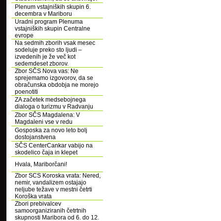
Plenum vstajniških skupin 6.
decembra v Mariboru
Uradni program Plenuma
vstajniških skupin Centralne
evrope
Na sedmih zborih vsak mesec
sodeluje preko sto ljudi –
izvedenih je že več kot
sedemdeset zborov.
Zbor SČS Nova vas: Ne
sprejemamo izgovorov, da se
obračunska obdobja ne morejo
poenotiti
ZA začetek medsebojnega
dialoga o turizmu v Radvanju
Zbor SČS Magdalena: V
Magdaleni vse v redu
Gosposka za novo leto bolj
dostojanstvena
SČS CenterCankar vabijo na
skodelico čaja in klepet
Hvala, Mariborčani!
Zbor SCS Koroska vrata: Nered,
nemir, vandalizem ostajajo
neljube težave v mestni četrti
Koroška vrata
Zbori prebivalcev
samoorganiziranih četrtnih
skupnosti Maribora od 6. do 12.