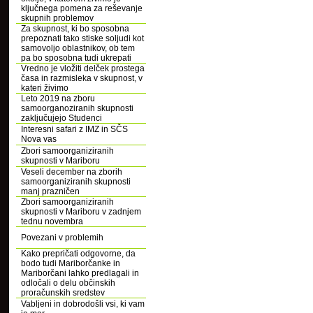
ključnega pomena za reševanje
skupnih problemov
Za skupnost, ki bo sposobna
prepoznati tako stiske soljudi kot
samovoljo oblastnikov, ob tem
pa bo sposobna tudi ukrepati
Vredno je vložiti delček prostega
časa in razmisleka v skupnost, v
kateri živimo
Leto 2019 na zboru
samoorganoziranih skupnosti
zaključujejo Studenci
Interesni safari z IMZ in SČS
Nova vas
Zbori samoorganiziranih
skupnosti v Mariboru
Veseli december na zborih
samoorganiziranih skupnosti
manj prazničen
Zbori samoorganiziranih
skupnosti v Mariboru v zadnjem
tednu novembra
Povezani v problemih
Kako prepričati odgovorne, da
bodo tudi Mariborčanke in
Mariborčani lahko predlagali in
odločali o delu občinskih
proračunskih sredstev
Vabljeni in dobrodošli vsi, ki vam