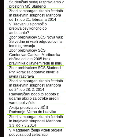
Studenčani sedaj razpravljamo v
prostorih MČ Studenci
Zbori samoorganiziranih četrtnih
in krajevnih skupnosti Maribora
od 17. do 21. februarja 2014
V Radvanju s pomočjo
prebivalcev končno do
ambulante?
Zbor prebivalcev SČS Nova vas:
Še vedno ni vseh odgovorov na
temo ogrevanja
Zbor prebivalcev SČS
CenterIvanCankar: Mariborska
občina od leta 2005 brez
pravilnika o javnem redu in miru
Zbor prebivalcev SČS Studenci:
Prvi korak za odpravo krivic je
javna razprava
Zbori samoorganiziranih četrtnih
in krajevnih skupnosti Maribora
od 24. do 28. 2. 2014
Radvanjčani bodo to soboto z
udarno akcijo za otroke uredili
varno pot v šolo
Akcija prebivalcev SČS
Radvanje: Varno do Ludvika
Zbori samoorganiziranih četrtnih
in krajevnih skupnosti Maribora
3.3. do 7.3.2014
V Magdaleni želijo videti projekt
podvoza pod železnico