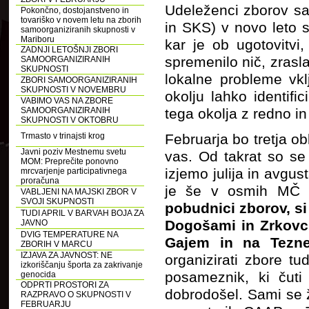
Udeleženci zborov sa
Pokončno, dostojanstveno in
tovariško v novem letu na zborih
in SKS) v novo leto st
samoorganiziranih skupnosti v
Mariboru
kar je ob ugotovitv
ZADNJI LETOŠNJI ZBORI
spremenilo nič, zrasla
SAMOORGANIZIRANIH
SKUPNOSTI
lokalne probleme vkl
ZBORI SAMOORGANIZIRANIH
SKUPNOSTI V NOVEMBRU
okolju lahko identific
VABIMO VAS NA ZBORE
SAMOORGANIZIRANIH
tega okolja z redno i
SKUPNOSTI V OKTOBRU
Trmasto v trinajsti krog
Februarja bo tretja 
Javni poziv Mestnemu svetu
vas. Od takrat so se 
MOM: Preprečite ponovno
izjemo julija in avgust
mrcvarjenje participativnega
proračuna
je še v osmih MČ
VABLJENI NA MAJSKI ZBOR V
SVOJI SKUPNOSTI
pobudnici zborov, si
TUDI APRIL V BARVAH BOJA ZA
Dogošami in Zrkovci
JAVNO
DVIG TEMPERATURE NA
Gajem in na Tezn
ZBORIH V MARCU
IZJAVA ZA JAVNOST: NE
organizirati zbore tu
izkoriščanju športa za zakrivanje
posameznik, ki čuti
genocida
ODPRTI PROSTORI ZA
dobrodošel. Sami se 
RAZPRAVO O SKUPNOSTI V
FEBRUARJU