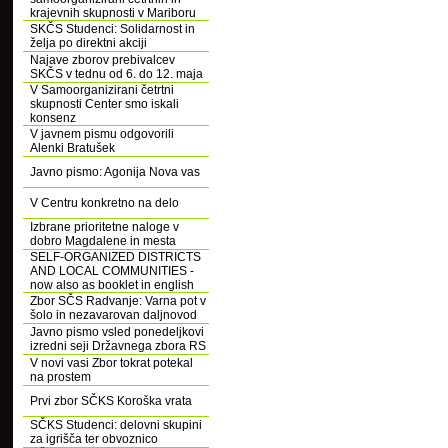
krajevnih skupnosti v Mariboru
SKČS Studenci: Solidarnost in
želja po direktni akciji
Najave zborov prebivalcev
SKČS v tednu od 6. do 12. maja
V Samoorganizirani četrtni
skupnosti Center smo iskali
konsenz
V javnem pismu odgovorili
Alenki Bratušek
Javno pismo: Agonija Nova vas
V Centru konkretno na delo
Izbrane prioritetne naloge v
dobro Magdalene in mesta
SELF-ORGANIZED DISTRICTS
AND LOCAL COMMUNITIES -
now also as booklet in english
Zbor SČS Radvanje: Varna pot v
šolo in nezavarovan daljnovod
Javno pismo vsled ponedeljkovi
izredni seji Državnega zbora RS
V novi vasi Zbor tokrat potekal
na prostem
Prvi zbor SČKS Koroška vrata
SČKS Studenci: delovni skupini
za igrišča ter obvoznico