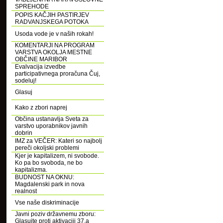
SPREHODE
POPIS KAČJIH PASTIRJEV
RADVANJSKEGA POTOKA
Usoda vode je v naših rokah!
KOMENTARJI NA PROGRAM
VARSTVA OKOLJA MESTNE
OBČINE MARIBOR
Evalvacija izvedbe
participativnega proračuna Čuj,
sodeluj!
Glasuj
Kako z zbori naprej
Občina ustanavlja Sveta za
varstvo uporabnikov javnih
dobrin
IMZ za VEČER: Kateri so najbolj
pereči okoljski problemi
Kjer je kapitalizem, ni svobode.
Ko pa bo svoboda, ne bo
kapitalizma.
BUDNOST NA OKNU:
Magdalenski park in nova
realnost
Vse naše diskriminacije
Javni poziv državnemu zboru:
Glasujte proti aktivaciji 37.a