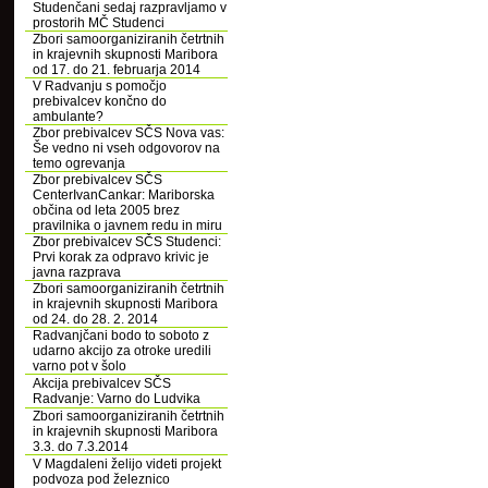
Studenčani sedaj razpravljamo v
prostorih MČ Studenci
Zbori samoorganiziranih četrtnih
in krajevnih skupnosti Maribora
od 17. do 21. februarja 2014
V Radvanju s pomočjo
prebivalcev končno do
ambulante?
Zbor prebivalcev SČS Nova vas:
Še vedno ni vseh odgovorov na
temo ogrevanja
Zbor prebivalcev SČS
CenterIvanCankar: Mariborska
občina od leta 2005 brez
pravilnika o javnem redu in miru
Zbor prebivalcev SČS Studenci:
Prvi korak za odpravo krivic je
javna razprava
Zbori samoorganiziranih četrtnih
in krajevnih skupnosti Maribora
od 24. do 28. 2. 2014
Radvanjčani bodo to soboto z
udarno akcijo za otroke uredili
varno pot v šolo
Akcija prebivalcev SČS
Radvanje: Varno do Ludvika
Zbori samoorganiziranih četrtnih
in krajevnih skupnosti Maribora
3.3. do 7.3.2014
V Magdaleni želijo videti projekt
podvoza pod železnico