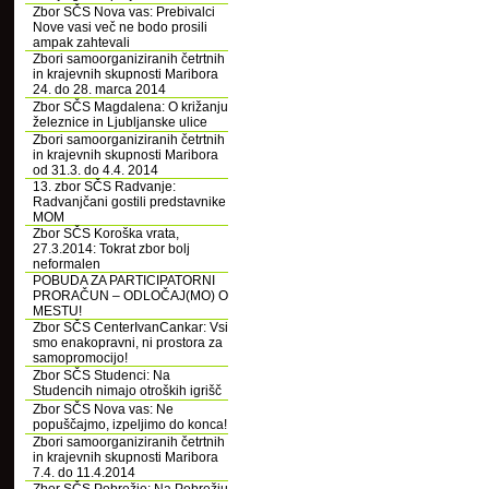
Zbor SČS Nova vas: Prebivalci
Nove vasi več ne bodo prosili
ampak zahtevali
Zbori samoorganiziranih četrtnih
in krajevnih skupnosti Maribora
24. do 28. marca 2014
Zbor SČS Magdalena: O križanju
železnice in Ljubljanske ulice
Zbori samoorganiziranih četrtnih
in krajevnih skupnosti Maribora
od 31.3. do 4.4. 2014
13. zbor SČS Radvanje:
Radvanjčani gostili predstavnike
MOM
Zbor SČS Koroška vrata,
27.3.2014: Tokrat zbor bolj
neformalen
POBUDA ZA PARTICIPATORNI
PRORAČUN – ODLOČAJ(MO) O
MESTU!
Zbor SČS CenterIvanCankar: Vsi
smo enakopravni, ni prostora za
samopromocijo!
Zbor SČS Studenci: Na
Studencih nimajo otroških igrišč
Zbor SČS Nova vas: Ne
popuščajmo, izpeljimo do konca!
Zbori samoorganiziranih četrtnih
in krajevnih skupnosti Maribora
7.4. do 11.4.2014