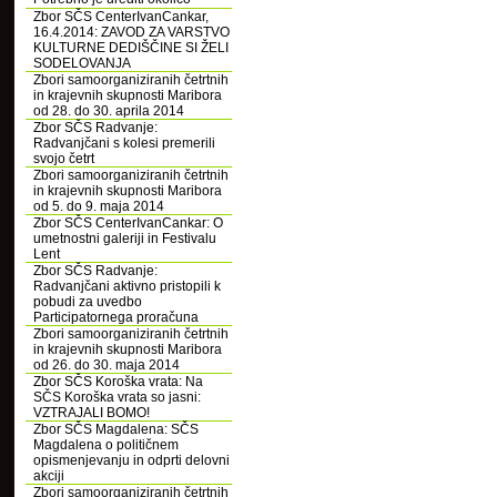
Zbor SČS CenterIvanCankar,
16.4.2014: ZAVOD ZA VARSTVO
KULTURNE DEDIŠČINE SI ŽELI
SODELOVANJA
Zbori samoorganiziranih četrtnih
in krajevnih skupnosti Maribora
od 28. do 30. aprila 2014
Zbor SČS Radvanje:
Radvanjčani s kolesi premerili
svojo četrt
Zbori samoorganiziranih četrtnih
in krajevnih skupnosti Maribora
od 5. do 9. maja 2014
Zbor SČS CenterIvanCankar: O
umetnostni galeriji in Festivalu
Lent
Zbor SČS Radvanje:
Radvanjčani aktivno pristopili k
pobudi za uvedbo
Participatornega proračuna
Zbori samoorganiziranih četrtnih
in krajevnih skupnosti Maribora
od 26. do 30. maja 2014
Zbor SČS Koroška vrata: Na
SČS Koroška vrata so jasni:
VZTRAJALI BOMO!
Zbor SČS Magdalena: SČS
Magdalena o političnem
opismenjevanju in odprti delovni
akciji
Zbori samoorganiziranih četrtnih