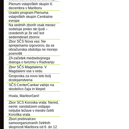
Plenum vstajniških skupin 6.
decembra v Mariboru
Uradni program Plenuma
vstajniških skupin Centralne
evrope
Na sedmih zborih vsak mesec
sodeluje preko sto ljudi –
izvedenih je že več kot
sedemdeset zborov.
Zbor SČS Nova vas: Ne
sprejemamo izgovorov, da se
obračunska obdobja ne morejo
poenotiti
ZA začetek medsebojnega
dialoga o turizmu v Radvanju
Zbor SČS Magdalena: V
Magdaleni vse v redu
Gosposka za novo leto bolj
dostojanstvena
SČS CenterCankar vabijo na
skodelico čaja in klepet
Hvala, Mariborčani!
Zbor SCS Koroska vrata: Nered,
nemir, vandalizem ostajajo
neljube težave v mestni četrti
Koroška vrata
Zbori prebivalcev
samoorganiziranih četrtnih
skupnosti Maribora od 6. do 12.