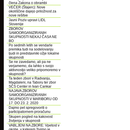
člena Zakona o obrambi
VEČER (Štajerc): Nove
okoliščine dajejo priložnost za
nove rešitve
Javni Poziv upravi LIDL
Slovenije
ZBOROV
SAMOORGANIZIRANIH
SKUPNOSTI NEKAJ ČASA NE
BO
Po sedmih letih se vendarle
premika tudi na sodelovanju
ljudi in predstavniki ožje lokalne
skupnosti
Se ne zavedamo, ali pa ne
verjamemo, da lahko s svojo
aktivnostjo veliko pripomoremo v
skupnosti?
Ta teden zbori v Radvanju,
Magdaleni, na Taboru ter zbor
SČS Center in Ivan Cankar
NAJAVA ZBOROV
SAMOORGANIZIRANIH
SKUPNOSTI V MARIBORU OD
17. DO 23. 2. 2020
Dajmo pet spregovoriti o
participatornem proračunu
Skupen pogled na kakovost
življenja v skupnosti
VABLJENI NA ZBORE: Vpetost v
okolje, v katerem živimo je