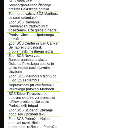
SČS Nova vas:
Samoorganizirano čiščenje
brežine Pekrskega potoka
Zbori prebivalcev SČS Maribora
se spet začenjajo!
Zbor SČS Radvanje:
Radvanjčani zadovoljni z
doseženim, a že gledajo naprej
Predstavitev participatornega
proračuna
Zbor SČS Center in Ivan Cankar:
Še naprej o prostorski
problematiki mestnega jedra
Zbor SČS Nova vas:
Samoorganizirana akcija
čiščenja Pekrskega potoka je
lahko vzgled našim javnim
službam
Zbori SČS Maribora v tednu od
8. do 12. septembra
Nepravilnosti pri vzdrževanju
Pekrskega potoka v Mariboru
SČS Tabor: Povezovanje
delovne skupine za promet za
rešitev problematike ceste
Proletarskih brigad
Zbor SČS Studenci: Zbiranje
podpisov v polnem teku
Zbor SČS Pobrežje: Nujen
ponovni razmislitek o
prometnem režimu na Pobrežju