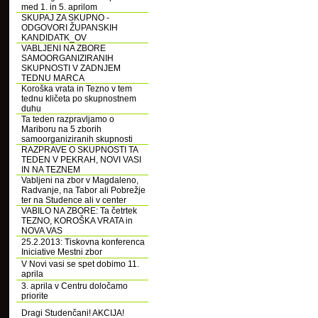
med 1. in 5. aprilom
SKUPAJ ZA SKUPNO -
ODGOVORI ŽUPANSKIH
KANDIDATK_OV
VABLJENI NA ZBORE
SAMOORGANIZIRANIH
SKUPNOSTI V ZADNJEM
TEDNU MARCA
Koroška vrata in Tezno v tem
tednu kličeta po skupnostnem
duhu
Ta teden razpravljamo o
Mariboru na 5 zborih
samoorganiziranih skupnosti
RAZPRAVE O SKUPNOSTI TA
TEDEN V PEKRAH, NOVI VASI
IN NA TEZNEM
Vabljeni na zbor v Magdaleno,
Radvanje, na Tabor ali Pobrežje
ter na Studence ali v center
VABILO NA ZBORE: Ta četrtek
TEZNO, KOROŠKA VRATA in
NOVA VAS
25.2.2013: Tiskovna konferenca
Iniciative Mestni zbor
V Novi vasi se spet dobimo 11.
aprila
3. aprila v Centru določamo
priorite
Dragi Studenčani! AKCIJA!