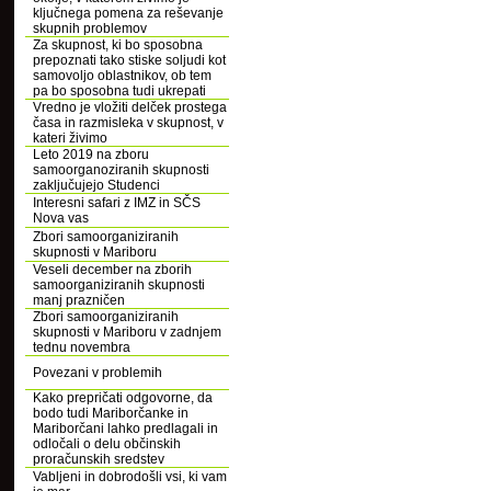
ključnega pomena za reševanje
skupnih problemov
Za skupnost, ki bo sposobna
prepoznati tako stiske soljudi kot
samovoljo oblastnikov, ob tem
pa bo sposobna tudi ukrepati
Vredno je vložiti delček prostega
časa in razmisleka v skupnost, v
kateri živimo
Leto 2019 na zboru
samoorganoziranih skupnosti
zaključujejo Studenci
Interesni safari z IMZ in SČS
Nova vas
Zbori samoorganiziranih
skupnosti v Mariboru
Veseli december na zborih
samoorganiziranih skupnosti
manj prazničen
Zbori samoorganiziranih
skupnosti v Mariboru v zadnjem
tednu novembra
Povezani v problemih
Kako prepričati odgovorne, da
bodo tudi Mariborčanke in
Mariborčani lahko predlagali in
odločali o delu občinskih
proračunskih sredstev
Vabljeni in dobrodošli vsi, ki vam