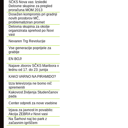
SČKS Nova vas: Izsledki
Delovne skupine za pregled
proračuna MOM 2013
Dosežen kompromis pri gradnji
novih prostorov MČ,
problematiziran promet
Delovna skupina za okolje
organizirala sprehod po Novi
vasi
Nevaren Trg Revolucije
Vse generacije poprijele za
grablje
EN BOJ!
Najave zborov SČKS Maribora v
tednu od 17. do 23. junija
KAKO VARNO NA PIRAMIDO?
Izza televizorja ne bomo nič
spremenili
Kakovost življenja Studenčanov
pada
Center odpreti za nove vsebine
Izjava za javnost in povabilo:
Akcija ZEBRA v Novi vasi
Na Šarhovi naj bo park z
začasnim igriščem