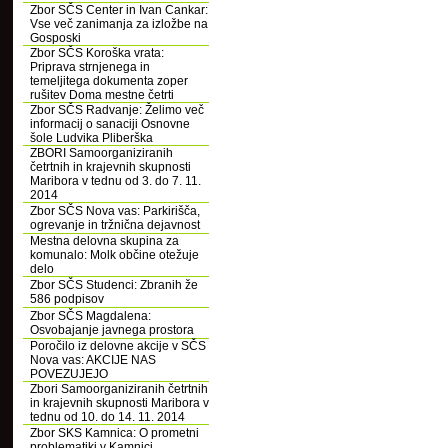
Zbor SČS Center in Ivan Cankar:
Vse več zanimanja za izložbe na
Gosposki
Zbor SČS Koroška vrata:
Priprava strnjenega in
temeljitega dokumenta zoper
rušitev Doma mestne četrti
Zbor SČS Radvanje: Želimo več
informacij o sanaciji Osnovne
šole Ludvika Pliberška
ZBORI Samoorganiziranih
četrtnih in krajevnih skupnosti
Maribora v tednu od 3. do 7. 11.
2014
Zbor SČS Nova vas: Parkirišča,
ogrevanje in tržnična dejavnost
Mestna delovna skupina za
komunalo: Molk občine otežuje
delo
Zbor SČS Studenci: Zbranih že
586 podpisov
Zbor SČS Magdalena:
Osvobajanje javnega prostora
Poročilo iz delovne akcije v SČS
Nova vas: AKCIJE NAS
POVEZUJEJO
Zbori Samoorganiziranih četrtnih
in krajevnih skupnosti Maribora v
tednu od 10. do 14. 11. 2014
Zbor SKS Kamnica: O prometni
problematiki v Kamnici