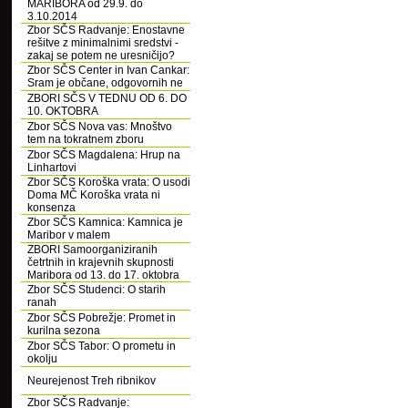
MARIBORA od 29.9. do
3.10.2014
Zbor SČS Radvanje: Enostavne
rešitve z minimalnimi sredstvi -
zakaj se potem ne uresničijo?
Zbor SČS Center in Ivan Cankar:
Sram je občane, odgovornih ne
ZBORI SČS V TEDNU OD 6. DO
10. OKTOBRA
Zbor SČS Nova vas: Mnoštvo
tem na tokratnem zboru
Zbor SČS Magdalena: Hrup na
Linhartovi
Zbor SČS Koroška vrata: O usodi
Doma MČ Koroška vrata ni
konsenza
Zbor SČS Kamnica: Kamnica je
Maribor v malem
ZBORI Samoorganiziranih
četrtnih in krajevnih skupnosti
Maribora od 13. do 17. oktobra
Zbor SČS Studenci: O starih
ranah
Zbor SČS Pobrežje: Promet in
kurilna sezona
Zbor SČS Tabor: O prometu in
okolju
Neurejenost Treh ribnikov
Zbor SČS Radvanje: