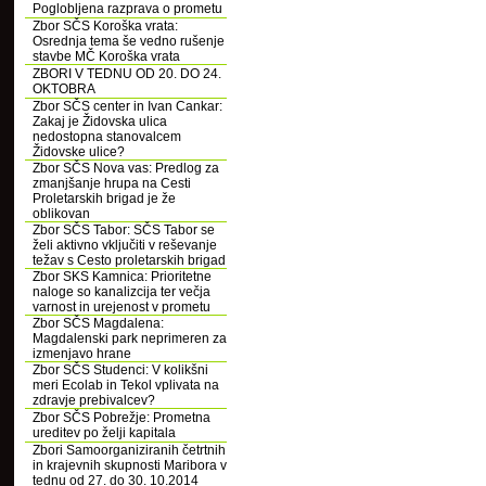
Poglobljena razprava o prometu
Zbor SČS Koroška vrata:
Osrednja tema še vedno rušenje
stavbe MČ Koroška vrata
ZBORI V TEDNU OD 20. DO 24.
OKTOBRA
Zbor SČS center in Ivan Cankar:
Zakaj je Židovska ulica
nedostopna stanovalcem
Židovske ulice?
Zbor SČS Nova vas: Predlog za
zmanjšanje hrupa na Cesti
Proletarskih brigad je že
oblikovan
Zbor SČS Tabor: SČS Tabor se
želi aktivno vključiti v reševanje
težav s Cesto proletarskih brigad
Zbor SKS Kamnica: Prioritetne
naloge so kanalizcija ter večja
varnost in urejenost v prometu
Zbor SČS Magdalena:
Magdalenski park neprimeren za
izmenjavo hrane
Zbor SČS Studenci: V kolikšni
meri Ecolab in Tekol vplivata na
zdravje prebivalcev?
Zbor SČS Pobrežje: Prometna
ureditev po želji kapitala
Zbori Samoorganiziranih četrtnih
in krajevnih skupnosti Maribora v
tednu od 27. do 30. 10.2014