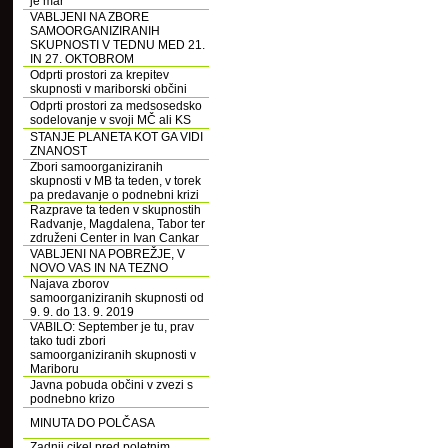
je mar
VABLJENI NA ZBORE
SAMOORGANIZIRANIH
SKUPNOSTI V TEDNU MED 21.
IN 27. OKTOBROM
Odprti prostori za krepitev
skupnosti v mariborski občini
Odprti prostori za medsosedsko
sodelovanje v svoji MČ ali KS
STANJE PLANETA KOT GA VIDI
ZNANOST
Zbori samoorganiziranih
skupnosti v MB ta teden, v torek
pa predavanje o podnebni krizi
Razprave ta teden v skupnostih
Radvanje, Magdalena, Tabor ter
združeni Center in Ivan Cankar
VABLJENI NA POBREŽJE, V
NOVO VAS IN NA TEZNO
Najava zborov
samoorganiziranih skupnosti od
9. 9. do 13. 9. 2019
VABILO: September je tu, prav
tako tudi zbori
samoorganiziranih skupnosti v
Mariboru
Javna pobuda občini v zvezi s
podnebno krizo
MINUTA DO POLČASA
Zadnji cikel pred poletnim