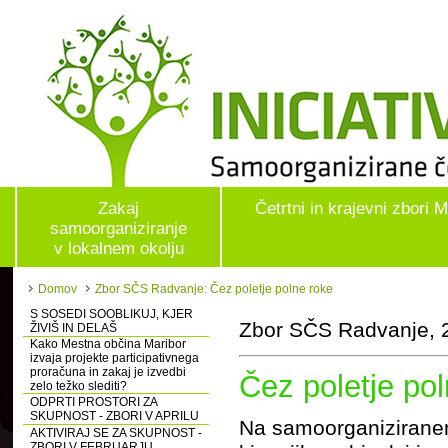
Zakaj
Četrtni in krajevni zbori 
samoorganiziranje
v lokalnem okolju
Domov
Zbor SČS Radvanje: Čez poletje polne roke
S SOSEDI SOOBLIKUJ, KJER
Zbor SČS Radvanje, 2
ŽIVIŠ IN DELAŠ
Kako Mestna občina Maribor
izvaja projekte participativnega
proračuna in zakaj je izvedbi
Čez poletje po
zelo težko slediti?
ODPRTI PROSTORI ZA
SKUPNOST - ZBORI V APRILU
Na samoorganiziranem
AKTIVIRAJ SE ZA SKUPNOST -
ZBORI V FEBRUARJU