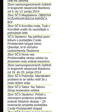
četrt ne zanima
Zbori samoorganiziranih četrtnih
in krajevnih skupnosti Maribora
od 9. do 13. junija 2014
Zbor SČS Magdalena: OBNOVA
KOŠARKARSKEGA IGRIŠČA
BO!
Zbor SČS Koroška vrata: Tudi v
Koroških vratih že razmišljali o
prihodnjih letih
SČS Studenci: Na jutrišnji javni
tribuni o podaljšku Ceste
Proleterskih brigad mimo
Qlandije, ki bi občutno
razbremenila Studence
Zbor SČS Nova vas:
Problematika okolja odslej na
dnevnem redu enkrat mesečno
Zbori samoorganiziranih četrtnih
in krajevnih skupnosti Maribora
od 16. do 20. junija 2014
Zbor SČS Pobrežje: Marsikateri
problem bi se lahko rešil že z
malo dobre volje
Zbor SČS Tabor: Na Taboru
iščejo konkretne rešitve
Zbor SČS Studenci: Pričeli z
zbiranjem podpisov podpore
pobudi Stopimo skupaj – ZA
realizacijo projekta podaljška
Ceste Proletarskih brigad