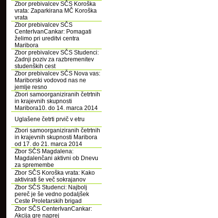
Zbor prebivalcev SČS Koroška
vrata: Zaparkirana MČ Koroška
vrata
Zbor prebivalcev SČS
CenterIvanCankar: Pomagati
želimo pri ureditvi centra
Maribora
Zbor prebivalcev SČS Studenci:
Zadnji poziv za razbremenitev
studenških cest
Zbor prebivalcev SČS Nova vas:
Mariborski vodovod nas ne
jemlje resno
Zbori samoorganiziranih četrtnih
in krajevnih skupnosti
Maribora10. do 14. marca 2014
Uglašene četrti prvič v etru
Zbori samoorganiziranih četrtnih
in krajevnih skupnosti Maribora
od 17. do 21. marca 2014
Zbor SČS Magdalena:
Magdalenčani aktivni ob Dnevu
za spremembe
Zbor SČS Koroška vrata: Kako
aktivirati še več sokrajanov
Zbor SČS Studenci: Najbolj
pereč je še vedno podaljšek
Ceste Proletarskih brigad
Zbor SČS CenterIvanCankar:
Akcija gre naprej