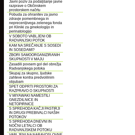
Javni poziv za podaljšanje javne
razprave o Občinskem
prostorskem načrtu
Pobuda za ohranitev za javno
zdravje pomembnega in
neprecenljivega zelenega fonda
pri Kliniki za ginekologijo in
perinatologijo
V SOBOTO VABLJENI OB
RADVANJSKI POTOK
KAM NA SREČANJE S SOSEDI
IN SOSEDAMI?
ZBORI SAMOORGANIZIRANIH
SKUPNOSTI V MAJU
Zasadili povsem gol del obrežja
Radvanjskega potoka
Skupaj za skupno, ljudske
zahteve kontra predvolilnim
objubam
SPET ODPRTI PROSTORI ZA
RAZPRAVO O SKUPNOSTI
V MIYAWAKI NAMESTILI
GNEZDILNICE IN
NETOPIRNICE
S SPREHODA KAČJI PASTIRJI
IN DRUGI PREBIVALCI NAŠIH
POTOKOV
S SPREHODA DNEVNI IN
NOČNI LETALCI OB
RADVANJSKEM POTOKU
VABLJENI NA NARAVOSLOVNE