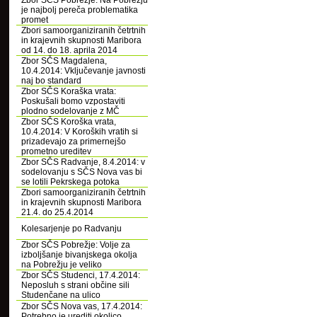
Zbor SČS Pobrežje: Na Pobrežju
je najbolj pereča problematika
promet
Zbori samoorganiziranih četrtnih
in krajevnih skupnosti Maribora
od 14. do 18. aprila 2014
Zbor SČS Magdalena,
10.4.2014: Vključevanje javnosti
naj bo standard
Zbor SČS Koraška vrata:
Poskušali bomo vzpostaviti
plodno sodelovanje z MČ
Zbor SČS Koroška vrata,
10.4.2014: V Koroških vratih si
prizadevajo za primernejšo
prometno ureditev
Zbor SČS Radvanje, 8.4.2014: v
sodelovanju s SČS Nova vas bi
se lotili Pekrskega potoka
Zbori samoorganiziranih četrtnih
in krajevnih skupnosti Maribora
21.4. do 25.4.2014
Kolesarjenje po Radvanju
Zbor SČS Pobrežje: Volje za
izboljšanje bivanjskega okolja
na Pobrežju je veliko
Zbor SČS Studenci, 17.4.2014:
Neposluh s strani občine sili
Studenčane na ulico
Zbor SČS Nova vas, 17.4.2014:
Potrebno je urediti okolico