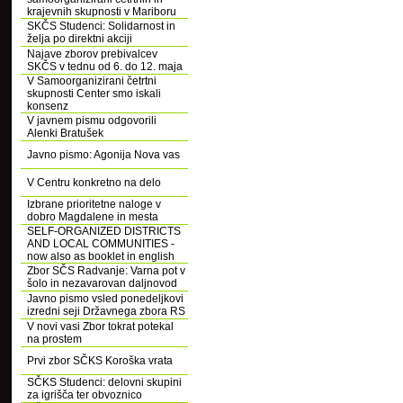
krajevnih skupnosti v Mariboru
SKČS Studenci: Solidarnost in
želja po direktni akciji
Najave zborov prebivalcev
SKČS v tednu od 6. do 12. maja
V Samoorganizirani četrtni
skupnosti Center smo iskali
konsenz
V javnem pismu odgovorili
Alenki Bratušek
Javno pismo: Agonija Nova vas
V Centru konkretno na delo
Izbrane prioritetne naloge v
dobro Magdalene in mesta
SELF-ORGANIZED DISTRICTS
AND LOCAL COMMUNITIES -
now also as booklet in english
Zbor SČS Radvanje: Varna pot v
šolo in nezavarovan daljnovod
Javno pismo vsled ponedeljkovi
izredni seji Državnega zbora RS
V novi vasi Zbor tokrat potekal
na prostem
Prvi zbor SČKS Koroška vrata
SČKS Studenci: delovni skupini
za igrišča ter obvoznico