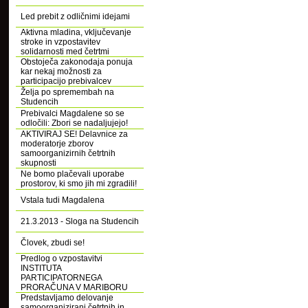
Led prebit z odličnimi idejami
Aktivna mladina, vključevanje
stroke in vzpostavitev
solidarnosti med četrtmi
Obstoječa zakonodaja ponuja
kar nekaj možnosti za
participacijo prebivalcev
Želja po spremembah na
Studencih
Prebivalci Magdalene so se
odločili: Zbori se nadaljujejo!
AKTIVIRAJ SE! Delavnice za
moderatorje zborov
samoorganizirnih četrtnih
skupnosti
Ne bomo plačevali uporabe
prostorov, ki smo jih mi zgradili!
Vstala tudi Magdalena
21.3.2013 - Sloga na Studencih
Človek, zbudi se!
Predlog o vzpostavitvi
INSTITUTA
PARTICIPATORNEGA
PRORAČUNA V MARIBORU
Predstavljamo delovanje
samoorganizirani četrtnih in