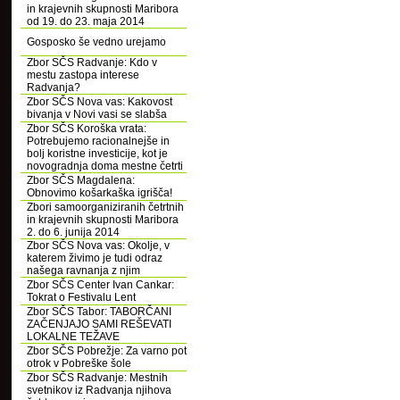
in krajevnih skupnosti Maribora
od 19. do 23. maja 2014
Gosposko še vedno urejamo
Zbor SČS Radvanje: Kdo v
mestu zastopa interese
Radvanja?
Zbor SČS Nova vas: Kakovost
bivanja v Novi vasi se slabša
Zbor SČS Koroška vrata:
Potrebujemo racionalnejše in
bolj koristne investicije, kot je
novogradnja doma mestne četrti
Zbor SČS Magdalena:
Obnovimo košarkaška igrišča!
Zbori samoorganiziranih četrtnih
in krajevnih skupnosti Maribora
2. do 6. junija 2014
Zbor SČS Nova vas: Okolje, v
katerem živimo je tudi odraz
našega ravnanja z njim
Zbor SČS Center Ivan Cankar:
Tokrat o Festivalu Lent
Zbor SČS Tabor: TABORČANI
ZAČENJAJO SAMI REŠEVATI
LOKALNE TEŽAVE
Zbor SČS Pobrežje: Za varno pot
otrok v Pobreške šole
Zbor SČS Radvanje: Mestnih
svetnikov iz Radvanja njihova