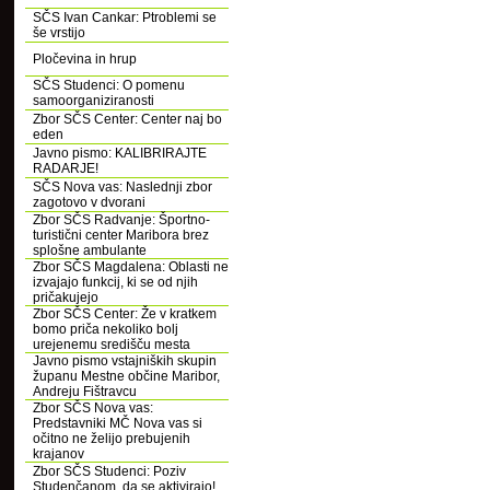
SČS Ivan Cankar: Ptroblemi se
še vrstijo
Pločevina in hrup
SČS Studenci: O pomenu
samoorganiziranosti
Zbor SČS Center: Center naj bo
eden
Javno pismo: KALIBRIRAJTE
RADARJE!
SČS Nova vas: Naslednji zbor
zagotovo v dvorani
Zbor SČS Radvanje: Športno-
turistični center Maribora brez
splošne ambulante
Zbor SČS Magdalena: Oblasti ne
izvajajo funkcij, ki se od njih
pričakujejo
Zbor SČS Center: Že v kratkem
bomo priča nekoliko bolj
urejenemu središču mesta
Javno pismo vstajniških skupin
županu Mestne občine Maribor,
Andreju Fištravcu
Zbor SČS Nova vas:
Predstavniki MČ Nova vas si
očitno ne želijo prebujenih
krajanov
Zbor SČS Studenci: Poziv
Studenčanom, da se aktivirajo!