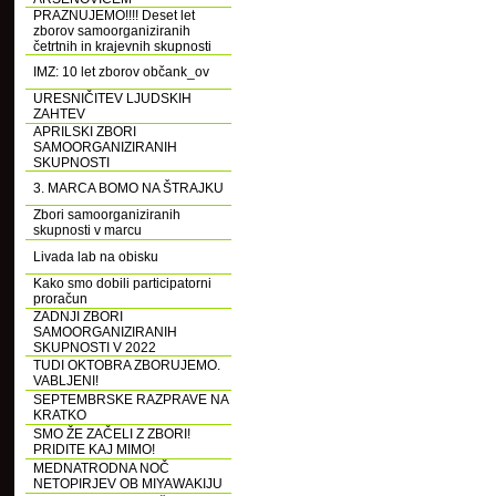
PRAZNUJEMO!!!! Deset let
zborov samoorganiziranih
četrtnih in krajevnih skupnosti
IMZ: 10 let zborov občank_ov
URESNIČITEV LJUDSKIH
ZAHTEV
APRILSKI ZBORI
SAMOORGANIZIRANIH
SKUPNOSTI
3. MARCA BOMO NA ŠTRAJKU
Zbori samoorganiziranih
skupnosti v marcu
Livada lab na obisku
Kako smo dobili participatorni
proračun
ZADNJI ZBORI
SAMOORGANIZIRANIH
SKUPNOSTI V 2022
TUDI OKTOBRA ZBORUJEMO.
VABLJENI!
SEPTEMBRSKE RAZPRAVE NA
KRATKO
SMO ŽE ZAČELI Z ZBORI!
PRIDITE KAJ MIMO!
MEDNATRODNA NOČ
NETOPIRJEV OB MIYAWAKIJU