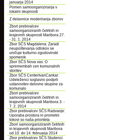
januarja 2014
Pomen samoorganiziranja v
lokalni skupnosti
Z delavnice moderiranja zborov
Zbori prebivalcev
samoorganiziranih četrtnih in
krajevnih skupnosti Maribora 27.
- 31. 1. 2014
Zbor SČS Magdalena: Zaradi
neupoštevanja odlokov se
uničuje kulturno-zgodovinski
spomenik
Zbor SČS Nova vas: O
spremembah cen komunalnih
storitev
Zbor SČS CenterIvanCankar:
Udeleženci soglasno podprli
ustanovitev delovne skupine za
komunalo
Zbori prebivalcev
samoorganiziranih četrtnih in
krajevnih skupnosti Maribora 3. -
7. 2. 2014
Zbor prebivalcev SČS Radvanje:
Uporaba prostora in prometni
tokovi so naša prioriteta
Zbori samoorganiziranih četrtnih
in krajevnih skupnosti Maribora
od 10. do 14. februarja 2014
Zbor prebivalcev SČS Studenci: