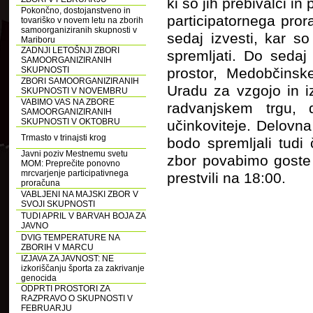
ki so jih prebivalci in
Pokončno, dostojanstveno in
participatornega pro
tovariško v novem letu na zborih
samoorganiziranih skupnosti v
sedaj izvesti, kar s
Mariboru
ZADNJI LETOŠNJI ZBORI
spremljati. Do seda
SAMOORGANIZIRANIH
SKUPNOSTI
prostor, Medobčinsk
ZBORI SAMOORGANIZIRANIH
Uradu za vzgojo in i
SKUPNOSTI V NOVEMBRU
VABIMO VAS NA ZBORE
radvanjskem trgu, 
SAMOORGANIZIRANIH
SKUPNOSTI V OKTOBRU
učinkoviteje. Delovna
Trmasto v trinajsti krog
bodo spremljali tudi
Javni poziv Mestnemu svetu
zbor povabimo goste
MOM: Preprečite ponovno
mrcvarjenje participativnega
prestvili na 18:00.
proračuna
VABLJENI NA MAJSKI ZBOR V
SVOJI SKUPNOSTI
TUDI APRIL V BARVAH BOJA ZA
JAVNO
DVIG TEMPERATURE NA
ZBORIH V MARCU
IZJAVA ZA JAVNOST: NE
izkoriščanju športa za zakrivanje
genocida
ODPRTI PROSTORI ZA
RAZPRAVO O SKUPNOSTI V
FEBRUARJU