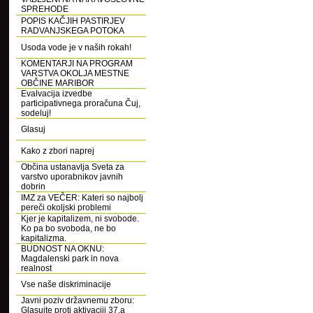
SPREHODE
POPIS KAČJIH PASTIRJEV
RADVANJSKEGA POTOKA
Usoda vode je v naših rokah!
KOMENTARJI NA PROGRAM
VARSTVA OKOLJA MESTNE
OBČINE MARIBOR
Evalvacija izvedbe
participativnega proračuna Čuj,
sodeluj!
Glasuj
Kako z zbori naprej
Občina ustanavlja Sveta za
varstvo uporabnikov javnih
dobrin
IMZ za VEČER: Kateri so najbolj
pereči okoljski problemi
Kjer je kapitalizem, ni svobode.
Ko pa bo svoboda, ne bo
kapitalizma.
BUDNOST NA OKNU:
Magdalenski park in nova
realnost
Vse naše diskriminacije
Javni poziv državnemu zboru:
Glasujte proti aktivaciji 37.a