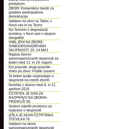
predahom
ZBORI: Pomembno mesto za
graditev participativne
demokracije
Vabljeni na zbor na Tabor, v
Novo vas in na Tezno
Na Teznem o degradaciji
prostora, v Novi vasi o njegovi
obogatitvi
VABLJENI NA ZBORE
SAMOORGANIZIRANIH
SKUPNOSTI: 20.-24.MAJ
Najava zborov
samoorganiziranih skupnosti za
teden med 13. in 19. majem
Eni prazniki, drugi prazniki -
vmes pa zbori. Pridite zraven!
Ta teden ljudje razpravljajo o
skupnosti na osmih zborih
Novičke z zborov med 8. in 21.
aprilom 2019
ČETRTEK JE DAN ZA
RAZPRAVO NA ZBORIH.
PRIDRUŽI SE.
Sedem odprtih prostorov za
razpravo o skupnosti
IZŠLA JE NOVA ČETRTINKA.
ŠTEVILKA 78.
Vabljeni na zbore
samoorganiziranih skupnosti