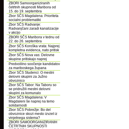
ZBORI Samoorganiziranih
četrtnih skupnosti Maribora od
15. do 19. septembra
Zbor SČS Magdalena: Prioriteta
socialni problematiki
Zbor SČS Radvanje:
Radvanjčani zaradi kanalizacije
v akcijo
ZBORI SČS Maribora v tednu od
22. do 26. septembra
Zbor SČS Koroška vrata: Najprej
kompletna evidenca, nato pritisk
Zbor SČS Nova vas: Delovne
skupine pritiskajo naprej
Predvolilno soočenje kandidatov
za mariboskega župana
Zbor SČS Studenci: O mestni
delovni skupini za Južno
obvoznico
Zbor SČS Tabor: Na Taboru so
se pridružili mestni delovni
skupini za komunalo
Zbor SČS Magdalena: V
Magdaleni še naprej na temo
solidarnosti
Zbor SČS Pobrežje: Bo del
obvoznice skozi mesto izvzet iz
vinjetnega sistema?
ZBORI SAMOORGANIZIRANIH
ČETRTNIH SKUPNOSTI