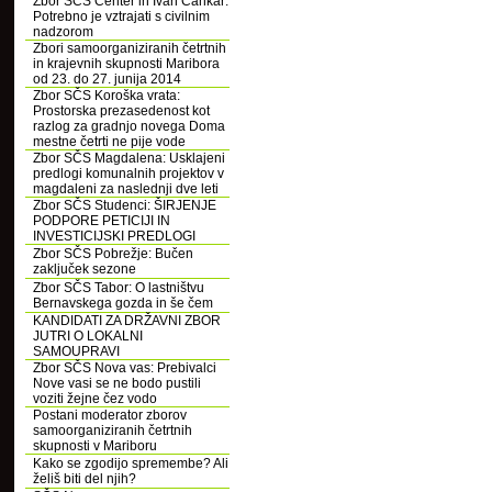
Zbor SČS Center in Ivan Cankar:
Potrebno je vztrajati s civilnim
nadzorom
Zbori samoorganiziranih četrtnih
in krajevnih skupnosti Maribora
od 23. do 27. junija 2014
Zbor SČS Koroška vrata:
Prostorska prezasedenost kot
razlog za gradnjo novega Doma
mestne četrti ne pije vode
Zbor SČS Magdalena: Usklajeni
predlogi komunalnih projektov v
magdaleni za naslednji dve leti
Zbor SČS Studenci: ŠIRJENJE
PODPORE PETICIJI IN
INVESTICIJSKI PREDLOGI
Zbor SČS Pobrežje: Bučen
zaključek sezone
Zbor SČS Tabor: O lastništvu
Bernavskega gozda in še čem
KANDIDATI ZA DRŽAVNI ZBOR
JUTRI O LOKALNI
SAMOUPRAVI
Zbor SČS Nova vas: Prebivalci
Nove vasi se ne bodo pustili
voziti žejne čez vodo
Postani moderator zborov
samoorganiziranih četrtnih
skupnosti v Mariboru
Kako se zgodijo spremembe? Ali
želiš biti del njih?