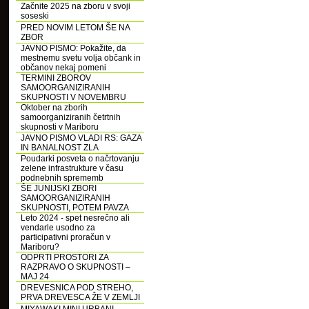
Začnite 2025 na zboru v svoji
soseski
PRED NOVIM LETOM ŠE NA
ZBOR
JAVNO PISMO: Pokažite, da
mestnemu svetu volja občank in
občanov nekaj pomeni
TERMINI ZBOROV
SAMOORGANIZIRANIH
SKUPNOSTI V NOVEMBRU
Oktober na zborih
samoorganiziranih četrtnih
skupnosti v Mariboru
JAVNO PISMO VLADI RS: GAZA
IN BANALNOST ZLA
Poudarki posveta o načrtovanju
zelene infrastrukture v času
podnebnih sprememb
ŠE JUNIJSKI ZBORI
SAMOORGANIZIRANIH
SKUPNOSTI, POTEM PAVZA
Leto 2024 - spet nesrečno ali
vendarle usodno za
participativni proračun v
Mariboru?
ODPRTI PROSTORI ZA
RAZPRAVO O SKUPNOSTI –
MAJ 24
DREVESNICA POD STREHO,
PRVA DREVESCA ŽE V ZEMLJI