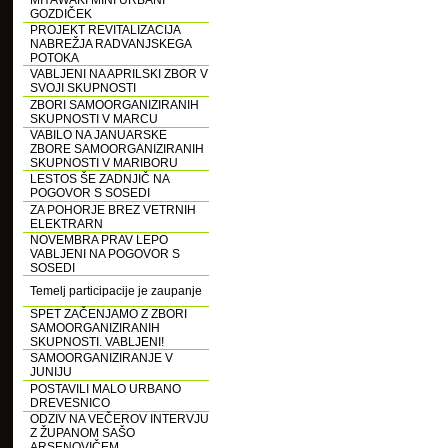
MIYAWAKI MINI URBANI
GOZDIČEK
PROJEKT REVITALIZACIJA
NABREŽJA RADVANJSKEGA
POTOKA
VABLJENI NA APRILSKI ZBOR V
SVOJI SKUPNOSTI
ZBORI SAMOORGANIZIRANIH
SKUPNOSTI V MARCU
VABILO NA JANUARSKE
ZBORE SAMOORGANIZIRANIH
SKUPNOSTI V MARIBORU
LESTOS ŠE ZADNJIČ NA
POGOVOR S SOSEDI
ZA POHORJE BREZ VETRNIH
ELEKTRARN
NOVEMBRA PRAV LEPO
VABLJENI NA POGOVOR S
SOSEDI
Temelj participacije je zaupanje
SPET ZAČENJAMO Z ZBORI
SAMOORGANIZIRANIH
SKUPNOSTI. VABLJENI!
SAMOORGANIZIRANJE V
JUNIJU
POSTAVILI MALO URBANO
DREVESNICO
ODZIV NA VEČEROV INTERVJU
Z ŽUPANOM SAŠO
ARSENOVIČEM