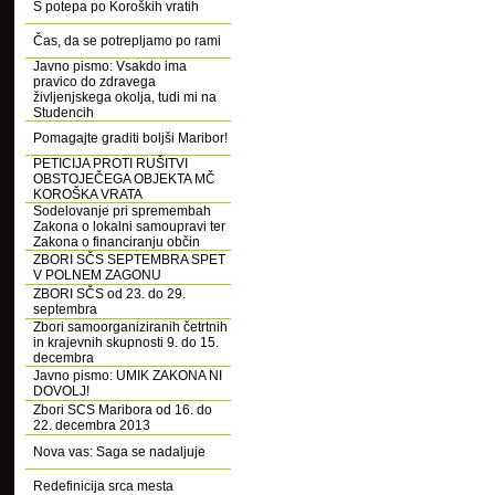
S potepa po Koroških vratih
Čas, da se potrepljamo po rami
Javno pismo: Vsakdo ima
pravico do zdravega
življenjskega okolja, tudi mi na
Studencih
Pomagajte graditi boljši Maribor!
PETICIJA PROTI RUŠITVI
OBSTOJEČEGA OBJEKTA MČ
KOROŠKA VRATA
Sodelovanje pri spremembah
Zakona o lokalni samoupravi ter
Zakona o financiranju občin
ZBORI SČS SEPTEMBRA SPET
V POLNEM ZAGONU
ZBORI SČS od 23. do 29.
septembra
Zbori samoorganiziranih četrtnih
in krajevnih skupnosti 9. do 15.
decembra
Javno pismo: UMIK ZAKONA NI
DOVOLJ!
Zbori SCS Maribora od 16. do
22. decembra 2013
Nova vas: Saga se nadaljuje
Redefinicija srca mesta