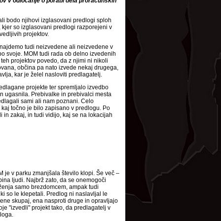
ov v odločanje o porabi dela proračunskih
li bodo njihovi izglasovani predlogi sploh
 kjer so izglasovani predlogi razporejeni v
edljivih projektov.
najdemo tudi neizvedene ali neizvedene v
ar po svoje. MOM tudi rada ob delno izvedenih
 teh projektov povedo, da z njimi ni nikoli
sovana, občina pa nato izvede nekaj drugega,
lja, kar je želel nasloviti predlagatelj.
predlagane projekte ter spremljalo izvedbo
n ugasnila. Prebivalke in prebivalci mesta
redlagali sami ali nam poznani. Celo
 kaj točno je bilo zapisano v predlogu. Po
n zakaj, in tudi vidijo, kaj se na lokacijah
M je v parku zmanjšala število klopi. Še več –
pina ljudi. Najbrž zato, da se onemogoči
ruženja samo brezdomcem, ampak tudi
ki so le klepetali. Predlog ni naslavljal le
ene skupaj, ena nasproti druge in opravljajo
e "izvedli" projekt tako, da predlagatelj v
loga.