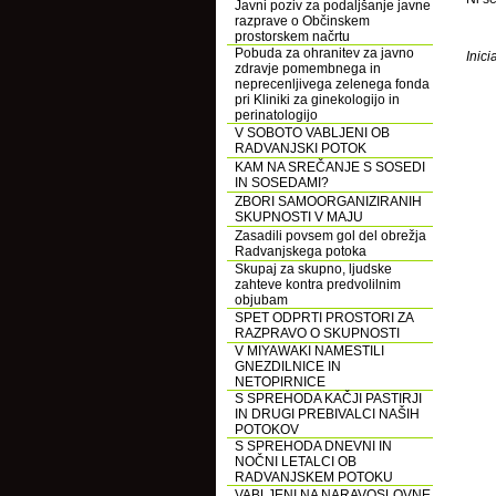
Javni poziv za podaljšanje javne
razprave o Občinskem
prostorskem načrtu
Pobuda za ohranitev za javno
Inici
zdravje pomembnega in
neprecenljivega zelenega fonda
pri Kliniki za ginekologijo in
perinatologijo
V SOBOTO VABLJENI OB
RADVANJSKI POTOK
KAM NA SREČANJE S SOSEDI
IN SOSEDAMI?
ZBORI SAMOORGANIZIRANIH
SKUPNOSTI V MAJU
Zasadili povsem gol del obrežja
Radvanjskega potoka
Skupaj za skupno, ljudske
zahteve kontra predvolilnim
objubam
SPET ODPRTI PROSTORI ZA
RAZPRAVO O SKUPNOSTI
V MIYAWAKI NAMESTILI
GNEZDILNICE IN
NETOPIRNICE
S SPREHODA KAČJI PASTIRJI
IN DRUGI PREBIVALCI NAŠIH
POTOKOV
S SPREHODA DNEVNI IN
NOČNI LETALCI OB
RADVANJSKEM POTOKU
VABLJENI NA NARAVOSLOVNE