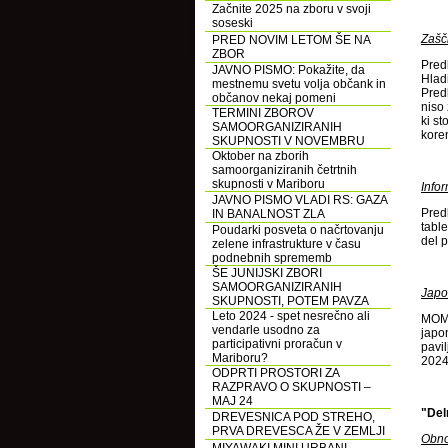
Začnite 2025 na zboru v svoji
soseski
Zašči
PRED NOVIM LETOM ŠE NA
ZBOR
Predl
JAVNO PISMO: Pokažite, da
Hladi
mestnemu svetu volja občank in
Pred
občanov nekaj pomeni
niso 
TERMINI ZBOROV
ki st
SAMOORGANIZIRANIH
kore
SKUPNOSTI V NOVEMBRU
Oktober na zborih
samoorganiziranih četrtnih
skupnosti v Mariboru
Info
JAVNO PISMO VLADI RS: GAZA
Predl
IN BANALNOST ZLA
table
Poudarki posveta o načrtovanju
del p
zelene infrastrukture v času
podnebnih sprememb
ŠE JUNIJSKI ZBORI
SAMOORGANIZIRANIH
Japo
SKUPNOSTI, POTEM PAVZA
Leto 2024 - spet nesrečno ali
MOM 
vendarle usodno za
japo
participativni proračun v
pavil
Mariboru?
2024
ODPRTI PROSTORI ZA
RAZPRAVO O SKUPNOSTI –
MAJ 24
"Del
DREVESNICA POD STREHO,
PRVA DREVESCA ŽE V ZEMLJI
Obno