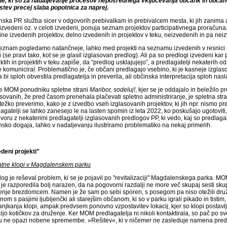
de, ki so za nadaljevanje procesov neposrednega vključevanja občank in občan
stev precej slaba popotnica za naprej.
nska PR služba sicer v odgovorih prebivalkam in prebivalcem mesta, ki jih zanima a
izvedeni oz. v celoti izvedeni, ponuja seznam projektov participativnega proračuna,
ne izvedenih projektov, delno izvedenih in projektov v teku, neizvedenih in pa neizv
eznam pogledamo natančneje, lahko med projekti na seznamu izvedenih v resnici 
i (se pravi tako, kot se je glasil izglasovan predlog). Ali pa so predlogi izvedeni k
ktih in projektih v teku zapiše, da “predlog usklajujejo”, a predlagatelji nekaterih od
e komuniciral. Problematično je, če občani predlagajo vsebino, ki je kasneje izgla
 bi sploh obvestila predlagatelja in preverila, ali občinska interpretacija sploh naslav
je MOM ponudniku spletne strani
Maribor, sodeluj!
, kjer se je oddajalo in beležilo 
sovanih, že pred časom prenehala plačevati spletno administriranje, je spletna stra
težko preverimo, kako je z izvedbo vseh izglasovanih projektov, ki jih npr. nismo p
agatelji se lahko zanesejo le na lasten spomin iz leta 2022, ko poskušajo ugotoviti,
oru z nekaterimi predlagatelji izglasovanih predlogov PP, ki vedo, kaj so predlagali i
nsko dogaja, lahko v nadaljevanju ilustriramo problematiko na nekaj primerih.
edeni projekti"
tne klopi v Magdalenskem parku
og je reševal problem, ki se je pojavil po "revitalizaciji" Magdalenskega parka. MO
 je razporedila bolj narazen, da na pogovorni razdalji ne more več skupaj sesti sku
enje brezdomcem. Namen je že sam po sebi sporen, s posegom pa niso otežili d
nom s pasjimi ljubljenčki ali starejšim občanom, ki so v parku igrali pikado in tistim, 
njkanja klopi, ampak predvsem ponovno vzpostavitev lokacij, kjer so klopi postavlj
ijo kotičkov za druženje. Ker MOM predlagatelja ni nikoli kontaktirala, so pač po svoj
u ne opazi nobene spremembe. »Rešitev«, ki v ničemer ne zasleduje namena pred