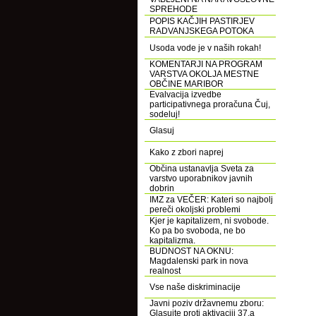
SPREHODE
POPIS KAČJIH PASTIRJEV
RADVANJSKEGA POTOKA
Usoda vode je v naših rokah!
KOMENTARJI NA PROGRAM
VARSTVA OKOLJA MESTNE
OBČINE MARIBOR
Evalvacija izvedbe
participativnega proračuna Čuj,
sodeluj!
Glasuj
Kako z zbori naprej
Občina ustanavlja Sveta za
varstvo uporabnikov javnih
dobrin
IMZ za VEČER: Kateri so najbolj
pereči okoljski problemi
Kjer je kapitalizem, ni svobode.
Ko pa bo svoboda, ne bo
kapitalizma.
BUDNOST NA OKNU:
Magdalenski park in nova
realnost
Vse naše diskriminacije
Javni poziv državnemu zboru:
Glasujte proti aktivaciji 37.a