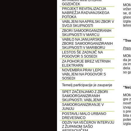
MIYAWAKI MINI URBANI
GOZDIČEK
MOM p
PROJEKT REVITALIZACIJA
vrže
NABREŽJA RADVANJSKEGA
se, 
POTOKA
glaso
izgla
VABLJENI NA APRILSKI ZBOR V
tehn
SVOJI SKUPNOSTI
ZBORI SAMOORGANIZIRANIH
SKUPNOSTI V MARCU
VABILO NA JANUARSKE
"Tre
ZBORE SAMOORGANIZIRANIH
SKUPNOSTI V MARIBORU
Pren
LESTOS ŠE ZADNJIČ NA
MOM 
POGOVOR S SOSEDI
da j
ZA POHORJE BREZ VETRNIH
za i
ELEKTRARN
dela 
NOVEMBRA PRAV LEPO
so g
VABLJENI NA POGOVOR S
SOSEDI
Temelj participacije je zaupanje
"Nei
SPET ZAČENJAMO Z ZBORI
MOM 
SAMOORGANIZIRANIH
gre 
SKUPNOSTI. VABLJENI!
novi
SAMOORGANIZIRANJE V
izva
JUNIJU
s pre
POSTAVILI MALO URBANO
bila 
DREVESNICO
pote
ODZIV NA VEČEROV INTERVJU
izgla
Z ŽUPANOM SAŠO
ARSENOVIČEM