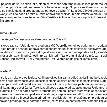
ojasni, da so, po štirih letih, stopnice začasno sanirane in da se išče primerna teh
nih med ploščice pretirano označiti z besedo sanacija. Stopnice na Greenwich so ž
da so bile že dvakrat predlagane za obnovo v okviru PP. Leta 2020 MOM projekta pr
vanje, češ da bodo že tako ali tako obnovljene v okviru rednih vzdrževalnih del. No, 
sovanem predlogu se še vedno "išče" rešitev, kot da je obnova stopnic in kolesarske
ični problem.
nutno v teku"
ova degradiranega trga na Greenwichu na Pobrežju
skopo zapiše: "Usklajujemo predlog z MČ Pobrežje (omejitev parkiranja in dodatni 
e njen predlog obsegal obnovo zaradi parkiranja uničenih tlakovcev, postavitev ra
nvalidske vozičke do dvigala z druge strani - vse z namenom vzpostavitve trga kot d
mesta ob različnih priložnostih (praznikih ipd.). Na terenu ni videti še ničesar, iz op
a občani izglasovali. Tudi v tem primeru MOM predlagateljice ni kontaktirala.
zvedeni"
se je za nekatere od izglasovanih projektov kar sama odločila, da jih ne bo izvedla
za več predlogov postavitve obcestnih smetnjakov za odpadke in pasje kakce. Namest
h, ampak bodo celo odstranili že obstoječe koše, v prihodnje pa bodo (spomnimo, da 
jali kampanje osveščanja. Torej izvedli bodo obratno od izglasovanega. Ugibamo la
dlagatelji. Če naj participativni proračun kaj pomeni, potem mora volja občanov obvel
sposobna izvesti te kompleksne investicije, sprejela kakšen odlok, s katerim se ome
m bo komisija v hipotetičnem prihodnjem participatornem proračunu pri pregledu pre
sovane predloge pa je potrebno izvesti, če želimo, da participativni proračun kaj vel