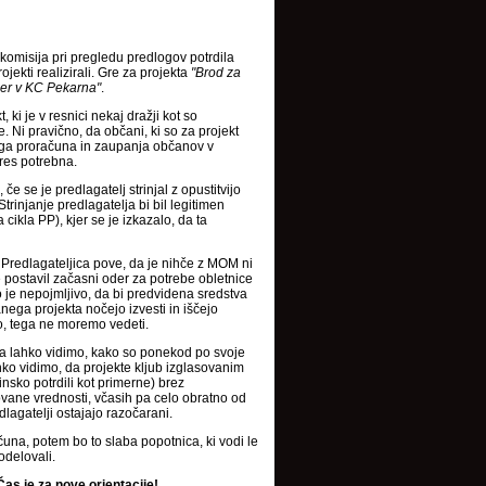
 komisija pri pregledu predlogov potrdila
jekti realizirali. Gre za projekta
"Brod za
er v KC Pekarna"
.
ki je v resnici nekaj dražji kot so
e. Ni pravično, da občani, ki so za projekt
vnega proračuna in zaupanja občanov v
res potrebna.
če se je predlagatelj strinjal z opustitvijo
Strinjanje predlagatelja bi bil legitimen
cikla PP), kjer se je izkazalo, da ta
 Predlagateljica pove, da je nihče z MOM ni
ke postavil začasni oder za potrebe obletnice
o je nepojmljivo, da bi predvidena sredstva
ega projekta nočejo izvesti in iščejo
o, tega ne moremo vedeti.
 pa lahko vidimo, kako so ponekod po svoje
hko vidimo, da projekte kljub izglasovanim
nsko potrdili kot primerne) brez
ovane vrednosti, včasih pa celo obratno od
agatelji ostajajo razočarani.
una, potem bo to slaba popotnica, ki vodi le
odelovali.
Čas je za nove orientacije!