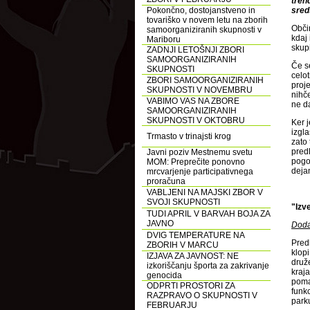
tren
Pokončno, dostojanstveno in
sred
tovariško v novem letu na zborih
Obči
samoorganiziranih skupnosti v
kdaj 
Mariboru
skupi
ZADNJI LETOŠNJI ZBORI
SAMOORGANIZIRANIH
Če s
SKUPNOSTI
celot
ZBORI SAMOORGANIZIRANIH
proje
SKUPNOSTI V NOVEMBRU
nihč
VABIMO VAS NA ZBORE
ne da
SAMOORGANIZIRANIH
SKUPNOSTI V OKTOBRU
Ker 
izgla
Trmasto v trinajsti krog
zato 
predl
Javni poziv Mestnemu svetu
pogov
MOM: Preprečite ponovno
deja
mrcvarjenje participativnega
proračuna
VABLJENI NA MAJSKI ZBOR V
SVOJI SKUPNOSTI
"Izv
TUDI APRIL V BARVAH BOJA ZA
JAVNO
Doda
DVIG TEMPERATURE NA
Predl
ZBORIH V MARCU
klopi
IZJAVA ZA JAVNOST: NE
druž
izkoriščanju športa za zakrivanje
kraja
genocida
poma
ODPRTI PROSTORI ZA
funkc
RAZPRAVO O SKUPNOSTI V
park
FEBRUARJU