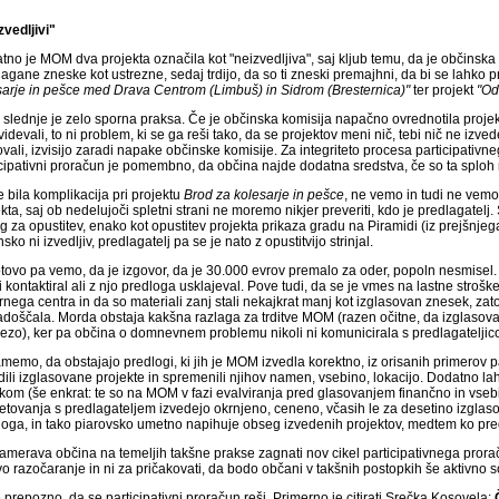
zvedljivi"
no je MOM dva projekta označila kot "neizvedljiva", saj kljub temu, da je občinska
agane zneske kot ustrezne, sedaj trdijo, da so ti zneski premajhni, da bi se lahko pro
sarje in pešce med Drava Centrom (Limbuš) in Sidrom (Bresternica)"
ter projekt
"Od
slednje je zelo sporna praksa. Če je občinska komisija napačno ovrednotila projekt, 
idevali, to ni problem, ki se ga reši tako, da se projektov meni nič, tebi nič ne izved
ovali, izvisijo zaradi napake občinske komisije. Za integriteto procesa participati
icipativni proračun je pomembno, da občina najde dodatna sredstva, če so ta sploh 
e bila komplikacija pri projektu
Brod za kolesarje in pešce
, ne vemo in tudi ne vemo, 
kta, saj ob nedelujoči spletni strani ne moremo nikjer preveriti, kdo je predlagatelj. 
g za opustitev, enako kot opustitev projekta prikaza gradu na Piramidi (iz prejšnjega 
sko ni izvedljiv, predlagatelj pa se je nato z opustitvijo strinjal.
tovo pa vemo, da je izgovor, da je 30.000 evrov premalo za oder, popoln nesmisel.
i kontaktiral ali z njo predloga usklajeval. Pove tudi, da se je vmes na lastne stroš
rnega centra in da so materiali zanj stali nekajkrat manj kot izglasovan znesek, zat
adoščala. Morda obstaja kakšna razlaga za trditve MOM (razen očitne, da izglasovan
vezo), ker pa občina o domnevnem problemu nikoli ni komunicirala s predlagateljic
amemo, da obstajajo predlogi, ki jih je MOM izvedla korektno, iz orisanih primerov
dili izglasovane projekte in spremenili njihov namen, vsebino, lokacijo. Dodatno la
kom (še enkrat: te so na MOM v fazi evalviranja pred glasovanjem finančno in vsebi
etovanja s predlagateljem izvedejo okrnjeno, ceneno, včasih le za desetino izglas
loga, in tako piarovsko umetno napihuje obseg izvedenih projektov, medtem ko predl
amerava občina na temeljih takšne prakse zagnati nov cikel participativnega prorač
o razočaranje in ni za pričakovati, da bodo občani v takšnih postopkih še aktivno s
 prepozno, da se participativni proračun reši. Primerno je citirati Srečka Kosovela: