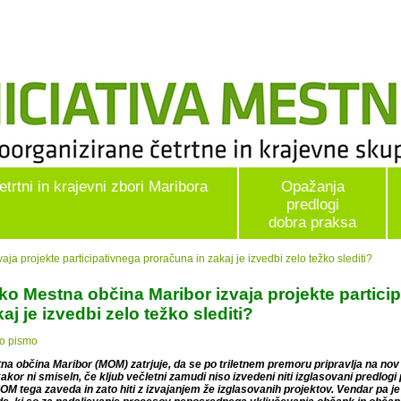
etrtni in krajevni zbori Maribora
Opažanja
predlogi
dobra praksa
ja projekte participativnega proračuna in zakaj je izvedbi zelo težko slediti?
ko Mestna občina Maribor izvaja projekte partici
aj je izvedbi zelo težko slediti?
o pismo
na občina Maribor (MOM) zatrjuje, da se po triletnem premoru pripravlja na nov 
akor ni smiseln, če kljub večletni zamudi niso izvedeni niti izglasovani predlogi 
OM tega zaveda in zato hiti z izvajanjem že izglasovanih projektov. Vendar pa je