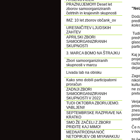
PRAZNUJEMO!!!! Deset let
"Nei
zborov samoorganiziranih
četrtnih in krajevnih skupnosti
Dodat
IMZ: 10 let zborov občank_ov
predl
kole
URESNIČITEV LJUDSKIH
ZAHTEV
Tudi 
APRILSKI ZBORI
predv
SAMOORGANIZIRANIH
glas
SKUPNOSTI
part
3. MARCA BOMO NA ŠTRAJKU
Kaj j
proje
Zbori samoorganiziranih
razlo
skupnosti v marcu
dejan
Livada lab na obisku
Zago
Kako smo dobili participatorni
nikol
proračun
kultu
ne z
ZADNJI ZBORI
pret
SAMOORGANIZIRANIH
SKUPNOSTI V 2022
Verj
TUDI OKTOBRA ZBORUJEMO.
prire
VABLJENI!
znes
SEPTEMBRSKE RAZPRAVE NA
posv
KRATKO
pred
SMO ŽE ZAČELI Z ZBORI!
PRIDITE KAJ MIMO!
Če n
v nov
MEDNATRODNA NOČ
NETOPIRJEV OB MIYAWAKIJU
Ni še