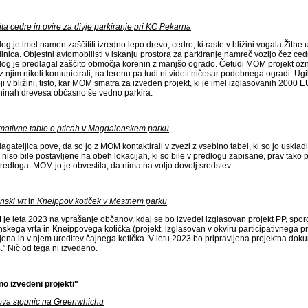
ta cedre in ovire za divje parkiranje pri KC Pekarna
og je imel namen zaščititi izredno lepo drevo, cedro, ki raste v bližini vogala Žitne u
lnica. Objestni avtomobilisti v iskanju prostora za parkiranje namreč vozijo čez cedr
log je predlagal zaščito območja korenin z manjšo ogrado. Četudi MOM projekt ozn
z njim nikoli komunicirali, na terenu pa tudi ni videti ničesar podobnega ogradi. Ug
oji v bližini, tisto, kar MOM smatra za izveden projekt, ki je imel izglasovanih 200
ninah drevesa občasno še vedno parkira.
rmativne table o pticah v Magdalenskem parku
agateljica pove, da so jo z MOM kontaktirali v zvezi z vsebino tabel, ki so jo uskladi
 niso bile postavljene na obeh lokacijah, ki so bile v predlogu zapisane, prav tako pa 
redloga. MOM jo je obvestila, da nima na voljo dovolj sredstev.
nski vrt
in
Kneippov kotiček v Mestnem parku
je leta 2023 na vprašanje občanov, kdaj se bo izvedel izglasovan projekt PP, spor
nskega vrta in Kneippovega kotička (projekt, izglasovan v okviru participativnega
jona in v njem ureditev čajnega kotička. V letu 2023 bo pripravljena projektna doku
.” Nič od tega ni izvedeno.
no izvedeni projekti"
va stopnic na Greenwhichu