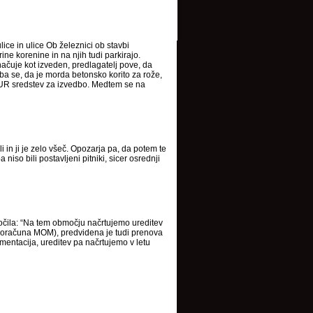
lice in ulice Ob železnici ob stavbi
ine korenine in na njih tudi parkirajo.
ačuje kot izveden, predlagatelj pove, da
iba se, da je morda betonsko korito za rože,
0 EUR sredstev za izvedbo. Medtem se na
li in ji je zelo všeč. Opozarja pa, da potem te
niso bili postavljeni pitniki, sicer osrednji
očila: “Na tem območju načrtujemo ureditev
 proračuna MOM), predvidena je tudi prenova
mentacija, ureditev pa načrtujemo v letu