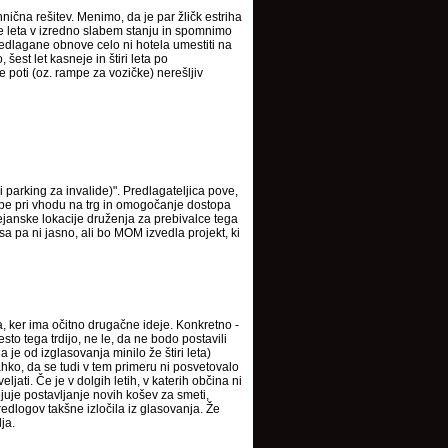
nična rešitev. Menimo, da je par žličk estriha
e leta v izredno slabem stanju in spomnimo
edlagane obnove celo ni hotela umestiti na
šest let kasneje in štiri leta po
 poti (oz. rampe za vozičke) nerešljiv
parking za invalide)". Predlagateljica pove,
mpe pri vhodu na trg in omogočanje dostopa
ejanske lokacije druženja za prebivalce tega
isa pa ni jasno, ali bo MOM izvedla projekt, ki
, ker ima očitno drugačne ideje. Konkretno -
o tega trdijo, ne le, da ne bodo postavili
je od izglasovanja minilo že štiri leta)
hko, da se tudi v tem primeru ni posvetovalo
jati. Če je v dolgih letih, v katerih občina ni
juje postavljanje novih košev za smeti,
dlogov takšne izločila iz glasovanja. Že
ja.