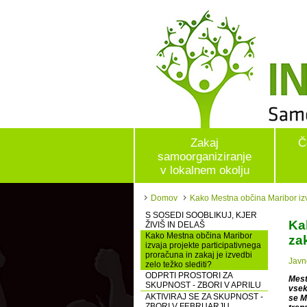
Zakaj
Č
samoorganiziranje
v lokalnem okolju
Domov
Kako Mestna občina Maribor izva
S SOSEDI SOOBLIKUJ, KJER
Ka
ŽIVIŠ IN DELAŠ
Kako Mestna občina Maribor
zak
izvaja projekte participativnega
proračuna in zakaj je izvedbi
Javn
zelo težko slediti?
ODPRTI PROSTORI ZA
Mest
SKUPNOST - ZBORI V APRILU
vsek
AKTIVIRAJ SE ZA SKUPNOST -
se M
ZBORI V FEBRUARJU