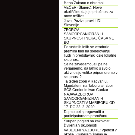
člena Zakona o obrambi
VEČER (Štajerc): Nove
okoliščine dajejo priložnost za
nove rešitve
Javni Poziv upravi LIDL
Slovenije
ZBOROV
SAMOORGANIZIRANIH
SKUPNOSTI NEKAJ ČASA NE
BO
Po sedmih letih se vendarle
premika tudi na sodelovanju
ljudi in predstavniki ožje lokalne
skupnosti
Se ne zavedamo, ali pa ne
verjamemo, da lahko s svojo
aktivnostjo veliko pripomoremo v
skupnosti?
Ta teden zbori v Radvanju,
Magdaleni, na Taboru ter zbor
SČS Center in Ivan Cankar
NAJAVA ZBOROV
SAMOORGANIZIRANIH
SKUPNOSTI V MARIBORU OD
17. DO 23. 2. 2020
Dajmo pet spregovoriti o
participatornem proračunu
Skupen pogled na kakovost
življenja v skupnosti
VABLJENI NA ZBORE: Vpetost v
okolje, v katerem živimo je