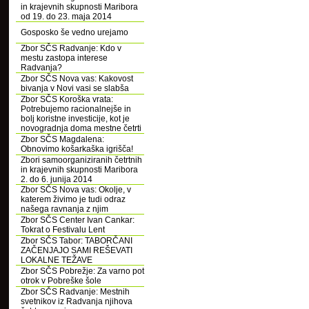
in krajevnih skupnosti Maribora
od 19. do 23. maja 2014
Gosposko še vedno urejamo
Zbor SČS Radvanje: Kdo v
mestu zastopa interese
Radvanja?
Zbor SČS Nova vas: Kakovost
bivanja v Novi vasi se slabša
Zbor SČS Koroška vrata:
Potrebujemo racionalnejše in
bolj koristne investicije, kot je
novogradnja doma mestne četrti
Zbor SČS Magdalena:
Obnovimo košarkaška igrišča!
Zbori samoorganiziranih četrtnih
in krajevnih skupnosti Maribora
2. do 6. junija 2014
Zbor SČS Nova vas: Okolje, v
katerem živimo je tudi odraz
našega ravnanja z njim
Zbor SČS Center Ivan Cankar:
Tokrat o Festivalu Lent
Zbor SČS Tabor: TABORČANI
ZAČENJAJO SAMI REŠEVATI
LOKALNE TEŽAVE
Zbor SČS Pobrežje: Za varno pot
otrok v Pobreške šole
Zbor SČS Radvanje: Mestnih
svetnikov iz Radvanja njihova