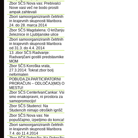
Zbor SČS Nova vas: Prebivalci
Nove vasi več ne bodo prosili
ampak zahtevali
Zbori samoorganiziranih četrtnih
in krajevnih skupnosti Maribora
24. do 28. marca 2014
Zbor SČS Magdalena: O križanju
železnice in Ljubljanske ulice
Zbori samoorganiziranih četrtnih
in krajevnih skupnosti Maribora
od 31.3. do 4.4. 2014
13. zbor SČS Radvanje:
Radvanjčani gostili predstavnike
MOM
Zbor SČS Koroška vrata,
27.3.2014: Tokrat zbor bolj
neformalen
POBUDA ZA PARTICIPATORNI
PRORAČUN – ODLOČAJ(MO) O
MESTU!
Zbor SČS CenterIvanCankar: Vsi
smo enakopravni, ni prostora za
samopromocijo!
Zbor SČS Studenci: Na
Studencih nimajo otroških igrišč
Zbor SČS Nova vas: Ne
popuščajmo, izpeljimo do konca!
Zbori samoorganiziranih četrtnih
in krajevnih skupnosti Maribora
7.4. do 11.4.2014