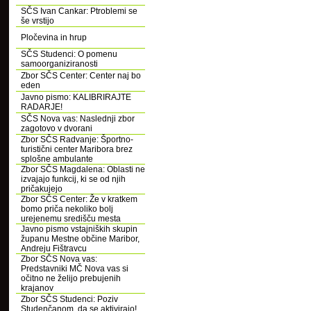
SČS Ivan Cankar: Ptroblemi se
še vrstijo
Pločevina in hrup
SČS Studenci: O pomenu
samoorganiziranosti
Zbor SČS Center: Center naj bo
eden
Javno pismo: KALIBRIRAJTE
RADARJE!
SČS Nova vas: Naslednji zbor
zagotovo v dvorani
Zbor SČS Radvanje: Športno-
turistični center Maribora brez
splošne ambulante
Zbor SČS Magdalena: Oblasti ne
izvajajo funkcij, ki se od njih
pričakujejo
Zbor SČS Center: Že v kratkem
bomo priča nekoliko bolj
urejenemu središču mesta
Javno pismo vstajniških skupin
županu Mestne občine Maribor,
Andreju Fištravcu
Zbor SČS Nova vas:
Predstavniki MČ Nova vas si
očitno ne želijo prebujenih
krajanov
Zbor SČS Studenci: Poziv
Studenčanom, da se aktivirajo!