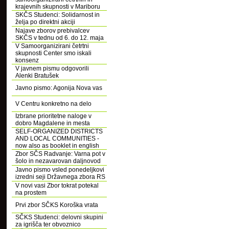
krajevnih skupnosti v Mariboru
SKČS Studenci: Solidarnost in
želja po direktni akciji
Najave zborov prebivalcev
SKČS v tednu od 6. do 12. maja
V Samoorganizirani četrtni
skupnosti Center smo iskali
konsenz
V javnem pismu odgovorili
Alenki Bratušek
Javno pismo: Agonija Nova vas
V Centru konkretno na delo
Izbrane prioritetne naloge v
dobro Magdalene in mesta
SELF-ORGANIZED DISTRICTS
AND LOCAL COMMUNITIES -
now also as booklet in english
Zbor SČS Radvanje: Varna pot v
šolo in nezavarovan daljnovod
Javno pismo vsled ponedeljkovi
izredni seji Državnega zbora RS
V novi vasi Zbor tokrat potekal
na prostem
Prvi zbor SČKS Koroška vrata
SČKS Studenci: delovni skupini
za igrišča ter obvoznico