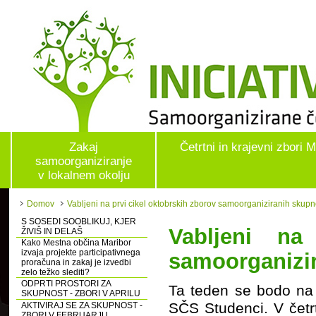
Zakaj
Četrtni in krajevni zbori 
samoorganiziranje
v lokalnem okolju
Domov
Vabljeni na prvi cikel oktobrskih zborov samoorganiziranih skupn
S SOSEDI SOOBLIKUJ, KJER
Vabljeni na
ŽIVIŠ IN DELAŠ
Kako Mestna občina Maribor
izvaja projekte participativnega
samoorganizir
proračuna in zakaj je izvedbi
zelo težko slediti?
ODPRTI PROSTORI ZA
Ta teden se bodo na 
SKUPNOST - ZBORI V APRILU
SČS Studenci. V četrt
AKTIVIRAJ SE ZA SKUPNOST -
ZBORI V FEBRUARJU