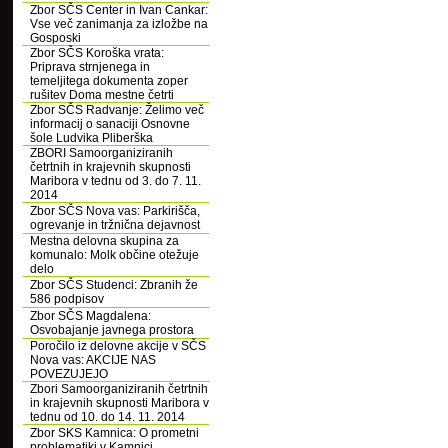
Zbor SČS Center in Ivan Cankar:
Vse več zanimanja za izložbe na
Gosposki
Zbor SČS Koroška vrata:
Priprava strnjenega in
temeljitega dokumenta zoper
rušitev Doma mestne četrti
Zbor SČS Radvanje: Želimo več
informacij o sanaciji Osnovne
šole Ludvika Pliberška
ZBORI Samoorganiziranih
četrtnih in krajevnih skupnosti
Maribora v tednu od 3. do 7. 11.
2014
Zbor SČS Nova vas: Parkirišča,
ogrevanje in tržnična dejavnost
Mestna delovna skupina za
komunalo: Molk občine otežuje
delo
Zbor SČS Studenci: Zbranih že
586 podpisov
Zbor SČS Magdalena:
Osvobajanje javnega prostora
Poročilo iz delovne akcije v SČS
Nova vas: AKCIJE NAS
POVEZUJEJO
Zbori Samoorganiziranih četrtnih
in krajevnih skupnosti Maribora v
tednu od 10. do 14. 11. 2014
Zbor SKS Kamnica: O prometni
problematiki v Kamnici