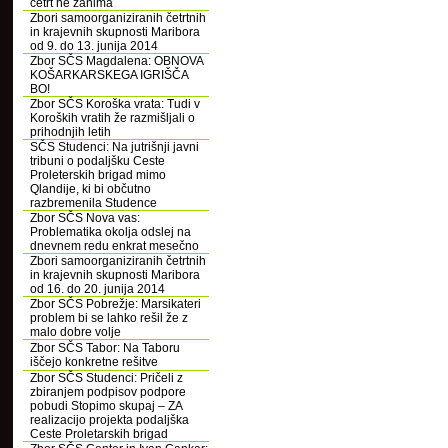
četrt ne zanima
Zbori samoorganiziranih četrtnih
in krajevnih skupnosti Maribora
od 9. do 13. junija 2014
Zbor SČS Magdalena: OBNOVA
KOŠARKARSKEGA IGRIŠČA
BO!
Zbor SČS Koroška vrata: Tudi v
Koroških vratih že razmišljali o
prihodnjih letih
SČS Studenci: Na jutrišnji javni
tribuni o podaljšku Ceste
Proleterskih brigad mimo
Qlandije, ki bi občutno
razbremenila Studence
Zbor SČS Nova vas:
Problematika okolja odslej na
dnevnem redu enkrat mesečno
Zbori samoorganiziranih četrtnih
in krajevnih skupnosti Maribora
od 16. do 20. junija 2014
Zbor SČS Pobrežje: Marsikateri
problem bi se lahko rešil že z
malo dobre volje
Zbor SČS Tabor: Na Taboru
iščejo konkretne rešitve
Zbor SČS Studenci: Pričeli z
zbiranjem podpisov podpore
pobudi Stopimo skupaj – ZA
realizacijo projekta podaljška
Ceste Proletarskih brigad