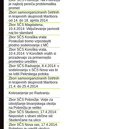
Zbor SČS Pobrežje: Na Pobrežju
je najbolj pereča problematika
promet
Zbori samoorganiziranih četrtnih
in krajevnih skupnosti Maribora
od 14. do 18. aprila 2014
Zbor SČS Magdalena,
10.4.2014: Vključevanje javnosti
naj bo standard
Zbor SČS Koraška vrata:
Poskušali bomo vzpostaviti
plodno sodelovanje z MČ
Zbor SČS Koroška vrata,
10.4.2014: V Koroških vratih si
prizadevajo za primernejšo
prometno ureditev
Zbor SČS Radvanje, 8.4.2014: v
sodelovanju s SČS Nova vas bi
se lotili Pekrskega potoka
Zbori samoorganiziranih četrtnih
in krajevnih skupnosti Maribora
21.4. do 25.4.2014
Kolesarjenje po Radvanju
Zbor SČS Pobrežje: Volje za
izboljšanje bivanjskega okolja
na Pobrežju je veliko
Zbor SČS Studenci, 17.4.2014:
Neposluh s strani občine sili
Studenčane na ulico
Zbor SČS Nova vas, 17.4.2014:
Potrebno je urediti okolico