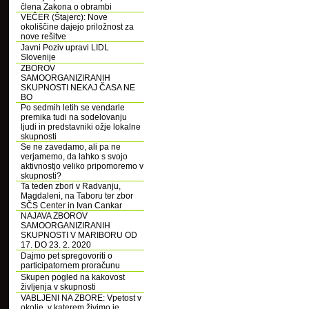
člena Zakona o obrambi
VEČER (Štajerc): Nove
okoliščine dajejo priložnost za
nove rešitve
Javni Poziv upravi LIDL
Slovenije
ZBOROV
SAMOORGANIZIRANIH
SKUPNOSTI NEKAJ ČASA NE
BO
Po sedmih letih se vendarle
premika tudi na sodelovanju
ljudi in predstavniki ožje lokalne
skupnosti
Se ne zavedamo, ali pa ne
verjamemo, da lahko s svojo
aktivnostjo veliko pripomoremo v
skupnosti?
Ta teden zbori v Radvanju,
Magdaleni, na Taboru ter zbor
SČS Center in Ivan Cankar
NAJAVA ZBOROV
SAMOORGANIZIRANIH
SKUPNOSTI V MARIBORU OD
17. DO 23. 2. 2020
Dajmo pet spregovoriti o
participatornem proračunu
Skupen pogled na kakovost
življenja v skupnosti
VABLJENI NA ZBORE: Vpetost v
okolje, v katerem živimo je