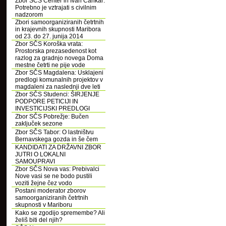
Zbor SČS Center in Ivan Cankar:
Potrebno je vztrajati s civilnim
nadzorom
Zbori samoorganiziranih četrtnih
in krajevnih skupnosti Maribora
od 23. do 27. junija 2014
Zbor SČS Koroška vrata:
Prostorska prezasedenost kot
razlog za gradnjo novega Doma
mestne četrti ne pije vode
Zbor SČS Magdalena: Usklajeni
predlogi komunalnih projektov v
magdaleni za naslednji dve leti
Zbor SČS Studenci: ŠIRJENJE
PODPORE PETICIJI IN
INVESTICIJSKI PREDLOGI
Zbor SČS Pobrežje: Bučen
zaključek sezone
Zbor SČS Tabor: O lastništvu
Bernavskega gozda in še čem
KANDIDATI ZA DRŽAVNI ZBOR
JUTRI O LOKALNI
SAMOUPRAVI
Zbor SČS Nova vas: Prebivalci
Nove vasi se ne bodo pustili
voziti žejne čez vodo
Postani moderator zborov
samoorganiziranih četrtnih
skupnosti v Mariboru
Kako se zgodijo spremembe? Ali
želiš biti del njih?