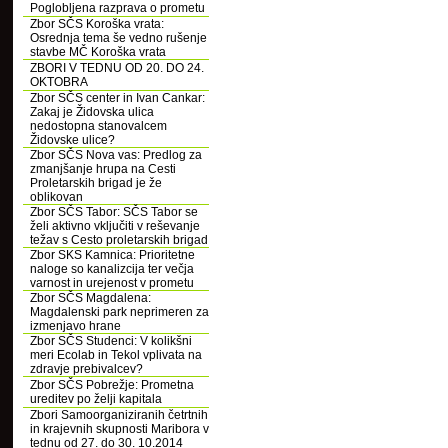
Poglobljena razprava o prometu
Zbor SČS Koroška vrata:
Osrednja tema še vedno rušenje
stavbe MČ Koroška vrata
ZBORI V TEDNU OD 20. DO 24.
OKTOBRA
Zbor SČS center in Ivan Cankar:
Zakaj je Židovska ulica
nedostopna stanovalcem
Židovske ulice?
Zbor SČS Nova vas: Predlog za
zmanjšanje hrupa na Cesti
Proletarskih brigad je že
oblikovan
Zbor SČS Tabor: SČS Tabor se
želi aktivno vključiti v reševanje
težav s Cesto proletarskih brigad
Zbor SKS Kamnica: Prioritetne
naloge so kanalizcija ter večja
varnost in urejenost v prometu
Zbor SČS Magdalena:
Magdalenski park neprimeren za
izmenjavo hrane
Zbor SČS Studenci: V kolikšni
meri Ecolab in Tekol vplivata na
zdravje prebivalcev?
Zbor SČS Pobrežje: Prometna
ureditev po želji kapitala
Zbori Samoorganiziranih četrtnih
in krajevnih skupnosti Maribora v
tednu od 27. do 30. 10.2014