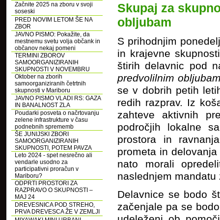
Začnite 2025 na zboru v svoji
Skupaj za skupno:
soseski
obljubam
PRED NOVIM LETOM ŠE NA
ZBOR
JAVNO PISMO: Pokažite, da
S prihodnjim ponedel
mestnemu svetu volja občank in
občanov nekaj pomeni
in krajevne skupnosti
TERMINI ZBOROV
SAMOORGANIZIRANIH
štirih delavnic pod
SKUPNOSTI V NOVEMBRU
predvolilnim obljuba
Oktober na zborih
samoorganiziranih četrtnih
se v dobrih petih let
skupnosti v Mariboru
JAVNO PISMO VLADI RS: GAZA
redih razprav. Iz ko
IN BANALNOST ZLA
zahteve aktivnih pr
Poudarki posveta o načrtovanju
zelene infrastrukture v času
področjih lokalne s
podnebnih sprememb
ŠE JUNIJSKI ZBORI
prostora in ravnanja
SAMOORGANIZIRANIH
SKUPNOSTI, POTEM PAVZA
prometa in delovanja 
Leto 2024 - spet nesrečno ali
nato morali opredel
vendarle usodno za
participativni proračun v
naslednjem mandatu z
Mariboru?
ODPRTI PROSTORI ZA
RAZPRAVO O SKUPNOSTI –
Delavnice se bodo št
MAJ 24
začenjale pa se bodo 
DREVESNICA POD STREHO,
PRVA DREVESCA ŽE V ZEMLJI
udeleženi ob pomoči 