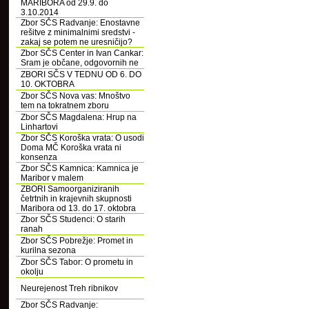
MARIBORA od 29.9. do
3.10.2014
Zbor SČS Radvanje: Enostavne
rešitve z minimalnimi sredstvi -
zakaj se potem ne uresničijo?
Zbor SČS Center in Ivan Cankar:
Sram je občane, odgovornih ne
ZBORI SČS V TEDNU OD 6. DO
10. OKTOBRA
Zbor SČS Nova vas: Mnoštvo
tem na tokratnem zboru
Zbor SČS Magdalena: Hrup na
Linhartovi
Zbor SČS Koroška vrata: O usodi
Doma MČ Koroška vrata ni
konsenza
Zbor SČS Kamnica: Kamnica je
Maribor v malem
ZBORI Samoorganiziranih
četrtnih in krajevnih skupnosti
Maribora od 13. do 17. oktobra
Zbor SČS Studenci: O starih
ranah
Zbor SČS Pobrežje: Promet in
kurilna sezona
Zbor SČS Tabor: O prometu in
okolju
Neurejenost Treh ribnikov
Zbor SČS Radvanje: