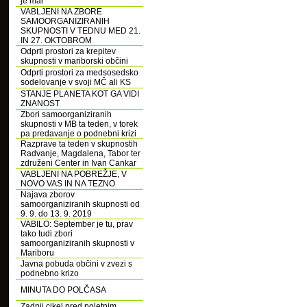
je mar
VABLJENI NA ZBORE
SAMOORGANIZIRANIH
SKUPNOSTI V TEDNU MED 21.
IN 27. OKTOBROM
Odprti prostori za krepitev
skupnosti v mariborski občini
Odprti prostori za medsosedsko
sodelovanje v svoji MČ ali KS
STANJE PLANETA KOT GA VIDI
ZNANOST
Zbori samoorganiziranih
skupnosti v MB ta teden, v torek
pa predavanje o podnebni krizi
Razprave ta teden v skupnostih
Radvanje, Magdalena, Tabor ter
združeni Center in Ivan Cankar
VABLJENI NA POBREŽJE, V
NOVO VAS IN NA TEZNO
Najava zborov
samoorganiziranih skupnosti od
9. 9. do 13. 9. 2019
VABILO: September je tu, prav
tako tudi zbori
samoorganiziranih skupnosti v
Mariboru
Javna pobuda občini v zvezi s
podnebno krizo
MINUTA DO POLČASA
Zadnji cikel pred poletnim