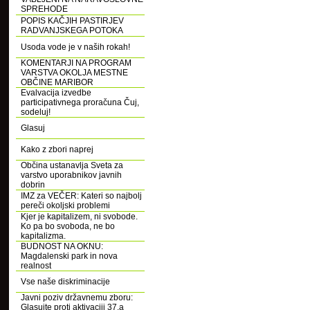
SPREHODE
POPIS KAČJIH PASTIRJEV
RADVANJSKEGA POTOKA
Usoda vode je v naših rokah!
KOMENTARJI NA PROGRAM
VARSTVA OKOLJA MESTNE
OBČINE MARIBOR
Evalvacija izvedbe
participativnega proračuna Čuj,
sodeluj!
Glasuj
Kako z zbori naprej
Občina ustanavlja Sveta za
varstvo uporabnikov javnih
dobrin
IMZ za VEČER: Kateri so najbolj
pereči okoljski problemi
Kjer je kapitalizem, ni svobode.
Ko pa bo svoboda, ne bo
kapitalizma.
BUDNOST NA OKNU:
Magdalenski park in nova
realnost
Vse naše diskriminacije
Javni poziv državnemu zboru:
Glasujte proti aktivaciji 37.a