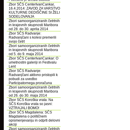
Zbor SČS CenterIvanCankar,
16.4.2014: ZAVOD ZA VARSTVO
KULTURNE DEDIŠČINE SI ŽELI
SODELOVANJA
Zbori samoorganiziranih četrtnih
in krajevnih skupnosti Maribora
od 28. do 30. aprila 2014
Zbor SČS Radvanje:
Radvanjčani s kolesi premerili
svojo četrt
Zbori samoorganiziranih četrtnih
in krajevnih skupnosti Maribora
od 5. do 9. maja 2014
Zbor SČS CenterIvanCankar: O
umetnostni galeriji in Festivalu
Lent
Zbor SČS Radvanje:
Radvanjčani aktivno pristopili k
pobudi za uvedbo
Participatornega proračuna
Zbori samoorganiziranih četrtnih
in krajevnih skupnosti Maribora
od 26. do 30. maja 2014
Zbor SČS Koroška vrata: Na
SČS Koroška vrata so jasni:
VZTRAJALI BOMO!
Zbor SČS Magdalena: SČS
Magdalena o političnem
opismenjevanju in odprti delovni
akciji
Zbori samoorganiziranih četrtnih