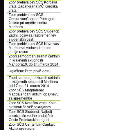
Zbor prebivalcev SČS Koroška
vrata: Zaparkirana MČ Koroška
vrata
Zbor prebivalcev SČS
CenterIvanCankar: Pomagati
želimo pri ureditvi centra
Maribora
Zbor prebivalcev SČS Studenci:
Zadnji poziv za razbremenitev
studenških cest
Zbor prebivalcev SČS Nova vas:
Mariborski vodovod nas ne
jemlje resno
Zbori samoorganiziranih četrtnih
in krajevnih skupnosti
Maribora10. do 14. marca 2014
Uglašene četrti prvič v etru
Zbori samoorganiziranih četrtnih
in krajevnih skupnosti Maribora
od 17. do 21. marca 2014
Zbor SČS Magdalena:
Magdalenčani aktivni ob Dnevu
za spremembe
Zbor SČS Koroška vrata: Kako
aktivirati še več sokrajanov
Zbor SČS Studenci: Najbolj
pereč je še vedno podaljšek
Ceste Proletarskih brigad
Zbor SČS CenterIvanCankar:
Akcija gre naprej