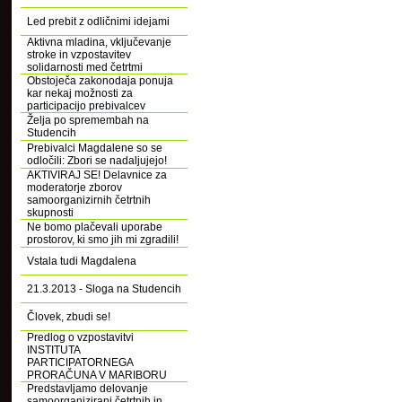
Led prebit z odličnimi idejami
Aktivna mladina, vključevanje
stroke in vzpostavitev
solidarnosti med četrtmi
Obstoječa zakonodaja ponuja
kar nekaj možnosti za
participacijo prebivalcev
Želja po spremembah na
Studencih
Prebivalci Magdalene so se
odločili: Zbori se nadaljujejo!
AKTIVIRAJ SE! Delavnice za
moderatorje zborov
samoorganizirnih četrtnih
skupnosti
Ne bomo plačevali uporabe
prostorov, ki smo jih mi zgradili!
Vstala tudi Magdalena
21.3.2013 - Sloga na Studencih
Človek, zbudi se!
Predlog o vzpostavitvi
INSTITUTA
PARTICIPATORNEGA
PRORAČUNA V MARIBORU
Predstavljamo delovanje
samoorganizirani četrtnih in