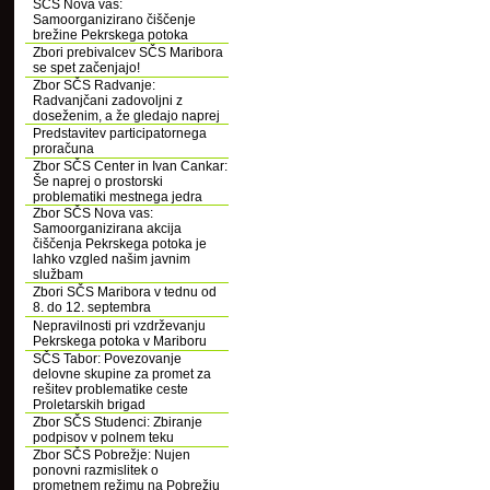
SČS Nova vas:
Samoorganizirano čiščenje
brežine Pekrskega potoka
Zbori prebivalcev SČS Maribora
se spet začenjajo!
Zbor SČS Radvanje:
Radvanjčani zadovoljni z
doseženim, a že gledajo naprej
Predstavitev participatornega
proračuna
Zbor SČS Center in Ivan Cankar:
Še naprej o prostorski
problematiki mestnega jedra
Zbor SČS Nova vas:
Samoorganizirana akcija
čiščenja Pekrskega potoka je
lahko vzgled našim javnim
službam
Zbori SČS Maribora v tednu od
8. do 12. septembra
Nepravilnosti pri vzdrževanju
Pekrskega potoka v Mariboru
SČS Tabor: Povezovanje
delovne skupine za promet za
rešitev problematike ceste
Proletarskih brigad
Zbor SČS Studenci: Zbiranje
podpisov v polnem teku
Zbor SČS Pobrežje: Nujen
ponovni razmislitek o
prometnem režimu na Pobrežju