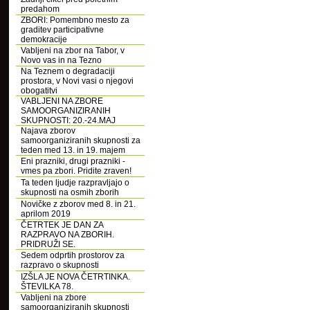
predahom
ZBORI: Pomembno mesto za
graditev participativne
demokracije
Vabljeni na zbor na Tabor, v
Novo vas in na Tezno
Na Teznem o degradaciji
prostora, v Novi vasi o njegovi
obogatitvi
VABLJENI NA ZBORE
SAMOORGANIZIRANIH
SKUPNOSTI: 20.-24.MAJ
Najava zborov
samoorganiziranih skupnosti za
teden med 13. in 19. majem
Eni prazniki, drugi prazniki -
vmes pa zbori. Pridite zraven!
Ta teden ljudje razpravljajo o
skupnosti na osmih zborih
Novičke z zborov med 8. in 21.
aprilom 2019
ČETRTEK JE DAN ZA
RAZPRAVO NA ZBORIH.
PRIDRUŽI SE.
Sedem odprtih prostorov za
razpravo o skupnosti
IZŠLA JE NOVA ČETRTINKA.
ŠTEVILKA 78.
Vabljeni na zbore
samoorganiziranih skupnosti