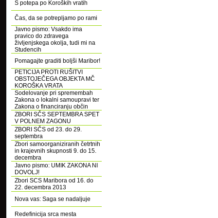
S potepa po Koroških vratih
Čas, da se potrepljamo po rami
Javno pismo: Vsakdo ima
pravico do zdravega
življenjskega okolja, tudi mi na
Studencih
Pomagajte graditi boljši Maribor!
PETICIJA PROTI RUŠITVI
OBSTOJEČEGA OBJEKTA MČ
KOROŠKA VRATA
Sodelovanje pri spremembah
Zakona o lokalni samoupravi ter
Zakona o financiranju občin
ZBORI SČS SEPTEMBRA SPET
V POLNEM ZAGONU
ZBORI SČS od 23. do 29.
septembra
Zbori samoorganiziranih četrtnih
in krajevnih skupnosti 9. do 15.
decembra
Javno pismo: UMIK ZAKONA NI
DOVOLJ!
Zbori SCS Maribora od 16. do
22. decembra 2013
Nova vas: Saga se nadaljuje
Redefinicija srca mesta