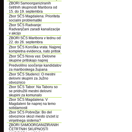
ZBORI Samoorganiziranih
četrtnih skupnosti Maribora od
15. do 19. septembra
Zbor SČS Magdalena: Prioriteta
socialni problematiki
Zbor SČS Radvanje:
Radvanjčani zaradi kanalizacije
v akcijo
ZBORI SČS Maribora v tednu od
22. do 26. septembra
Zbor SČS Koroška vrata: Najprej
kompletna evidenca, nato pritisk
Zbor SČS Nova vas: Delovne
skupine pritiskajo naprej
Predvolilno soočenje kandidatov
za mariboskega župana
Zbor SČS Studenci: O mestni
delovni skupini za Južno
obvoznico
Zbor SČS Tabor: Na Taboru so
se pridružili mestni delovni
skupini za komunalo
Zbor SČS Magdalena: V
Magdaleni še naprej na temo
solidarnosti
Zbor SČS Pobrežje: Bo del
obvoznice skozi mesto izvzet iz
vinjetnega sistema?
ZBORI SAMOORGANIZIRANIH
ČETRTNIH SKUPNOSTI