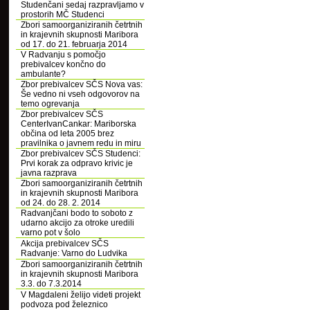
Studenčani sedaj razpravljamo v
prostorih MČ Studenci
Zbori samoorganiziranih četrtnih
in krajevnih skupnosti Maribora
od 17. do 21. februarja 2014
V Radvanju s pomočjo
prebivalcev končno do
ambulante?
Zbor prebivalcev SČS Nova vas:
Še vedno ni vseh odgovorov na
temo ogrevanja
Zbor prebivalcev SČS
CenterIvanCankar: Mariborska
občina od leta 2005 brez
pravilnika o javnem redu in miru
Zbor prebivalcev SČS Studenci:
Prvi korak za odpravo krivic je
javna razprava
Zbori samoorganiziranih četrtnih
in krajevnih skupnosti Maribora
od 24. do 28. 2. 2014
Radvanjčani bodo to soboto z
udarno akcijo za otroke uredili
varno pot v šolo
Akcija prebivalcev SČS
Radvanje: Varno do Ludvika
Zbori samoorganiziranih četrtnih
in krajevnih skupnosti Maribora
3.3. do 7.3.2014
V Magdaleni želijo videti projekt
podvoza pod železnico