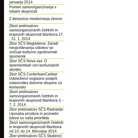
januarja 2014
Pomen samoorganiziranja v
lokalni skupnosti
Z delavnice moderiranja zborov
Zbori prebivalcev
samoorganiziranih četrtnih in
krajevnih skupnosti Maribora 27.
- 31. 1. 2014
Zbor SČS Magdalena: Zaradi
neupoštevanja odlokov se
uničuje kulturno-zgodovinski
spomenik
Zbor SČS Nova vas: O
spremembah cen komunalnih
storitev
Zbor SČS CenterIvanCankar:
Udeleženci soglasno podprli
ustanovitev delovne skupine za
komunalo
Zbori prebivalcev
samoorganiziranih četrtnih in
krajevnih skupnosti Maribora 3. -
7. 2. 2014
Zbor prebivalcev SČS Radvanje:
Uporaba prostora in prometni
tokovi so naša prioriteta
Zbori samoorganiziranih četrtnih
in krajevnih skupnosti Maribora
od 10. do 14. februarja 2014
Zbor prebivalcev SČS Studenci: