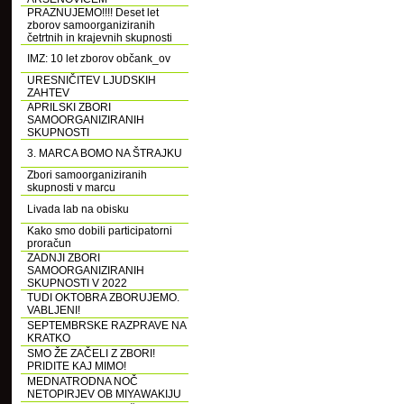
PRAZNUJEMO!!!! Deset let
zborov samoorganiziranih
četrtnih in krajevnih skupnosti
IMZ: 10 let zborov občank_ov
URESNIČITEV LJUDSKIH
ZAHTEV
APRILSKI ZBORI
SAMOORGANIZIRANIH
SKUPNOSTI
3. MARCA BOMO NA ŠTRAJKU
Zbori samoorganiziranih
skupnosti v marcu
Livada lab na obisku
Kako smo dobili participatorni
proračun
ZADNJI ZBORI
SAMOORGANIZIRANIH
SKUPNOSTI V 2022
TUDI OKTOBRA ZBORUJEMO.
VABLJENI!
SEPTEMBRSKE RAZPRAVE NA
KRATKO
SMO ŽE ZAČELI Z ZBORI!
PRIDITE KAJ MIMO!
MEDNATRODNA NOČ
NETOPIRJEV OB MIYAWAKIJU