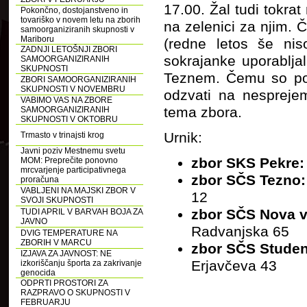
17.00. Žal tudi tokra
Pokončno, dostojanstveno in
tovariško v novem letu na zborih
na zelenici za njim.
samoorganiziranih skupnosti v
Mariboru
(redne letos še niso
ZADNJI LETOŠNJI ZBORI
sokrajanke uporablja
SAMOORGANIZIRANIH
SKUPNOSTI
Teznem. Čemu so po
ZBORI SAMOORGANIZIRANIH
SKUPNOSTI V NOVEMBRU
odzvati na nesprejem
VABIMO VAS NA ZBORE
tema zbora.
SAMOORGANIZIRANIH
SKUPNOSTI V OKTOBRU
Urnik:
Trmasto v trinajsti krog
Javni poziv Mestnemu svetu
zbor SKS Pekre:
MOM: Preprečite ponovno
mrcvarjenje participativnega
zbor SČS Tezno
proračuna
VABLJENI NA MAJSKI ZBOR V
12
SVOJI SKUPNOSTI
zbor SČS Nova 
TUDI APRIL V BARVAH BOJA ZA
JAVNO
Radvanjska 65
DVIG TEMPERATURE NA
ZBORIH V MARCU
zbor SČS Stude
IZJAVA ZA JAVNOST: NE
Erjavčeva 43
izkoriščanju športa za zakrivanje
genocida
ODPRTI PROSTORI ZA
RAZPRAVO O SKUPNOSTI V
FEBRUARJU