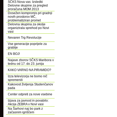
SČKS Nova vas: Izsledki
Delovne skupine za pregled
proračuna MOM 2013
Dosežen kompromis pri gradnji
novih prostorov MČ,
problematiziran promet
Delovna skupina za okolje
organizirala sprehod po Novi
vasi
Nevaren Trg Revolucije
Vse generacije poprijele za
grablje
EN BOJ!
Najave zborov SČKS Maribora v
tednu od 17. do 23. junija
KAKO VARNO NA PIRAMIDO?
Izza televizorja ne bomo nič
spremenili
Kakovost življenja Studenčanov
pada
Center odpreti za nove vsebine
Izjava za javnost in povabilo:
Akcija ZEBRA v Novi vasi
Na Šarhovi naj bo park z
začasnim igriščem