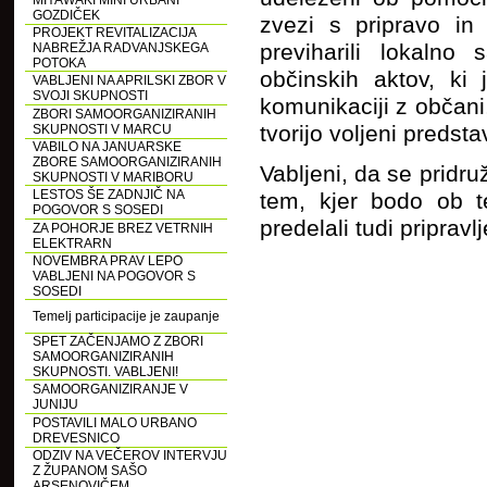
MIYAWAKI MINI URBANI
GOZDIČEK
zvezi s pripravo i
PROJEKT REVITALIZACIJA
previharili lokaln
NABREŽJA RADVANJSKEGA
POTOKA
občinskih aktov, ki
VABLJENI NA APRILSKI ZBOR V
SVOJI SKUPNOSTI
komunikaciji z občani,
ZBORI SAMOORGANIZIRANIH
tvorijo voljeni predsta
SKUPNOSTI V MARCU
VABILO NA JANUARSKE
ZBORE SAMOORGANIZIRANIH
Vabljeni, da se pridr
SKUPNOSTI V MARIBORU
LESTOS ŠE ZADNJIČ NA
tem, kjer bodo ob t
POGOVOR S SOSEDI
predelali tudi priprav
ZA POHORJE BREZ VETRNIH
ELEKTRARN
NOVEMBRA PRAV LEPO
VABLJENI NA POGOVOR S
SOSEDI
Temelj participacije je zaupanje
SPET ZAČENJAMO Z ZBORI
SAMOORGANIZIRANIH
SKUPNOSTI. VABLJENI!
SAMOORGANIZIRANJE V
JUNIJU
POSTAVILI MALO URBANO
DREVESNICO
ODZIV NA VEČEROV INTERVJU
Z ŽUPANOM SAŠO
ARSENOVIČEM