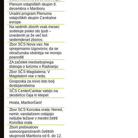
Plenum vstajniških skupin 6.
decembra v Mariboru
Uradni program Plenuma
vstajniških skupin Centralne
evrope
Na sedmih zborih vsak mesec
sodeluje preko sto ljudi –
izvedenih je že več kot
sedemdeset zborov.
Zbor SČS Nova vas: Ne
sprejemamo izgovorov, da se
obračunska obdobja ne morejo
poenotiti
ZA začetek medsebojnega
dialoga o turizmu v Radvanju
Zbor SČS Magdalena: V
Magdaleni vse v redu
Gosposka za novo leto bolj
dostojanstvena
SČS CenterCankar vabijo na
skodelico čaja in klepet
Hvala, Mariborčani!
Zbor SCS Koroska vrata: Nered,
nemir, vandalizem ostajajo
neljube težave v mestni četrti
Koroška vrata
Zbori prebivalcev
samoorganiziranih četrtnih
skupnosti Maribora od 6. do 12.