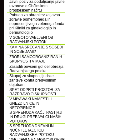
Javni poziv za podaljšanje javne
razprave o Občinskem
prostorskem načrtu
Pobuda za ohranitev za javno
zdravje pomembnega in
neprecenljivega zelenega fonda
pri Kliniki za ginekologijo in
perinatologijo
V SOBOTO VABLJENI OB
RADVANJSKI POTOK
KAM NA SREČANJE S SOSEDI
IN SOSEDAMI?
ZBORI SAMOORGANIZIRANIH
SKUPNOSTI V MAJU
Zasadili povsem gol del obrežja
Radvanjskega potoka
Skupaj za skupno, ljudske
zahteve kontra predvolilnim
objubam
SPET ODPRTI PROSTORI ZA
RAZPRAVO O SKUPNOSTI
V MIYAWAKI NAMESTILI
GNEZDILNICE IN
NETOPIRNICE
S SPREHODA KAČJI PASTIRJI
IN DRUGI PREBIVALCI NAŠIH
POTOKOV
S SPREHODA DNEVNI IN
NOČNI LETALCI OB
RADVANJSKEM POTOKU
VABLJENI NA NARAVOSLOVNE