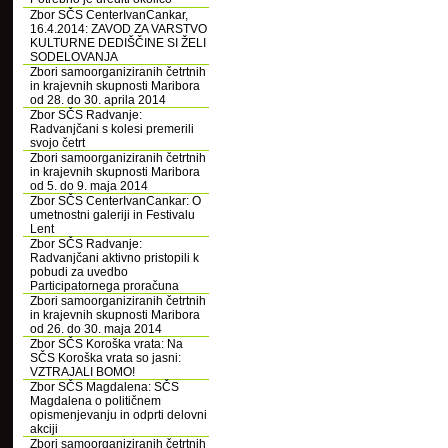
Zbor SČS CenterIvanCankar,
16.4.2014: ZAVOD ZA VARSTVO
KULTURNE DEDIŠČINE SI ŽELI
SODELOVANJA
Zbori samoorganiziranih četrtnih
in krajevnih skupnosti Maribora
od 28. do 30. aprila 2014
Zbor SČS Radvanje:
Radvanjčani s kolesi premerili
svojo četrt
Zbori samoorganiziranih četrtnih
in krajevnih skupnosti Maribora
od 5. do 9. maja 2014
Zbor SČS CenterIvanCankar: O
umetnostni galeriji in Festivalu
Lent
Zbor SČS Radvanje:
Radvanjčani aktivno pristopili k
pobudi za uvedbo
Participatornega proračuna
Zbori samoorganiziranih četrtnih
in krajevnih skupnosti Maribora
od 26. do 30. maja 2014
Zbor SČS Koroška vrata: Na
SČS Koroška vrata so jasni:
VZTRAJALI BOMO!
Zbor SČS Magdalena: SČS
Magdalena o političnem
opismenjevanju in odprti delovni
akciji
Zbori samoorganiziranih četrtnih