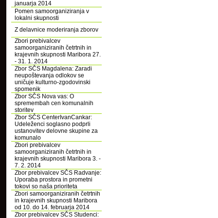
januarja 2014
Pomen samoorganiziranja v
lokalni skupnosti
Z delavnice moderiranja zborov
Zbori prebivalcev
samoorganiziranih četrtnih in
krajevnih skupnosti Maribora 27.
- 31. 1. 2014
Zbor SČS Magdalena: Zaradi
neupoštevanja odlokov se
uničuje kulturno-zgodovinski
spomenik
Zbor SČS Nova vas: O
spremembah cen komunalnih
storitev
Zbor SČS CenterIvanCankar:
Udeleženci soglasno podprli
ustanovitev delovne skupine za
komunalo
Zbori prebivalcev
samoorganiziranih četrtnih in
krajevnih skupnosti Maribora 3. -
7. 2. 2014
Zbor prebivalcev SČS Radvanje:
Uporaba prostora in prometni
tokovi so naša prioriteta
Zbori samoorganiziranih četrtnih
in krajevnih skupnosti Maribora
od 10. do 14. februarja 2014
Zbor prebivalcev SČS Studenci: