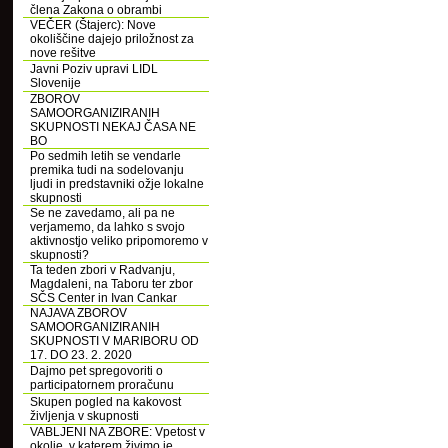
člena Zakona o obrambi
VEČER (Štajerc): Nove
okoliščine dajejo priložnost za
nove rešitve
Javni Poziv upravi LIDL
Slovenije
ZBOROV
SAMOORGANIZIRANIH
SKUPNOSTI NEKAJ ČASA NE
BO
Po sedmih letih se vendarle
premika tudi na sodelovanju
ljudi in predstavniki ožje lokalne
skupnosti
Se ne zavedamo, ali pa ne
verjamemo, da lahko s svojo
aktivnostjo veliko pripomoremo v
skupnosti?
Ta teden zbori v Radvanju,
Magdaleni, na Taboru ter zbor
SČS Center in Ivan Cankar
NAJAVA ZBOROV
SAMOORGANIZIRANIH
SKUPNOSTI V MARIBORU OD
17. DO 23. 2. 2020
Dajmo pet spregovoriti o
participatornem proračunu
Skupen pogled na kakovost
življenja v skupnosti
VABLJENI NA ZBORE: Vpetost v
okolje, v katerem živimo je