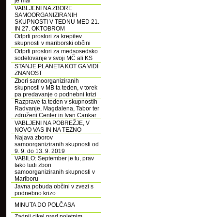
je mar
VABLJENI NA ZBORE
SAMOORGANIZIRANIH
SKUPNOSTI V TEDNU MED 21.
IN 27. OKTOBROM
Odprti prostori za krepitev
skupnosti v mariborski občini
Odprti prostori za medsosedsko
sodelovanje v svoji MČ ali KS
STANJE PLANETA KOT GA VIDI
ZNANOST
Zbori samoorganiziranih
skupnosti v MB ta teden, v torek
pa predavanje o podnebni krizi
Razprave ta teden v skupnostih
Radvanje, Magdalena, Tabor ter
združeni Center in Ivan Cankar
VABLJENI NA POBREŽJE, V
NOVO VAS IN NA TEZNO
Najava zborov
samoorganiziranih skupnosti od
9. 9. do 13. 9. 2019
VABILO: September je tu, prav
tako tudi zbori
samoorganiziranih skupnosti v
Mariboru
Javna pobuda občini v zvezi s
podnebno krizo
MINUTA DO POLČASA
Zadnji cikel pred poletnim