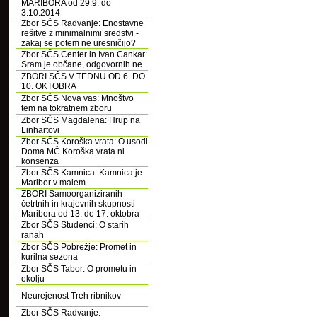
MARIBORA od 29.9. do
3.10.2014
Zbor SČS Radvanje: Enostavne
rešitve z minimalnimi sredstvi -
zakaj se potem ne uresničijo?
Zbor SČS Center in Ivan Cankar:
Sram je občane, odgovornih ne
ZBORI SČS V TEDNU OD 6. DO
10. OKTOBRA
Zbor SČS Nova vas: Mnoštvo
tem na tokratnem zboru
Zbor SČS Magdalena: Hrup na
Linhartovi
Zbor SČS Koroška vrata: O usodi
Doma MČ Koroška vrata ni
konsenza
Zbor SČS Kamnica: Kamnica je
Maribor v malem
ZBORI Samoorganiziranih
četrtnih in krajevnih skupnosti
Maribora od 13. do 17. oktobra
Zbor SČS Studenci: O starih
ranah
Zbor SČS Pobrežje: Promet in
kurilna sezona
Zbor SČS Tabor: O prometu in
okolju
Neurejenost Treh ribnikov
Zbor SČS Radvanje: