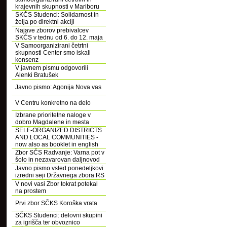
krajevnih skupnosti v Mariboru
SKČS Studenci: Solidarnost in
želja po direktni akciji
Najave zborov prebivalcev
SKČS v tednu od 6. do 12. maja
V Samoorganizirani četrtni
skupnosti Center smo iskali
konsenz
V javnem pismu odgovorili
Alenki Bratušek
Javno pismo: Agonija Nova vas
V Centru konkretno na delo
Izbrane prioritetne naloge v
dobro Magdalene in mesta
SELF-ORGANIZED DISTRICTS
AND LOCAL COMMUNITIES -
now also as booklet in english
Zbor SČS Radvanje: Varna pot v
šolo in nezavarovan daljnovod
Javno pismo vsled ponedeljkovi
izredni seji Državnega zbora RS
V novi vasi Zbor tokrat potekal
na prostem
Prvi zbor SČKS Koroška vrata
SČKS Studenci: delovni skupini
za igrišča ter obvoznico