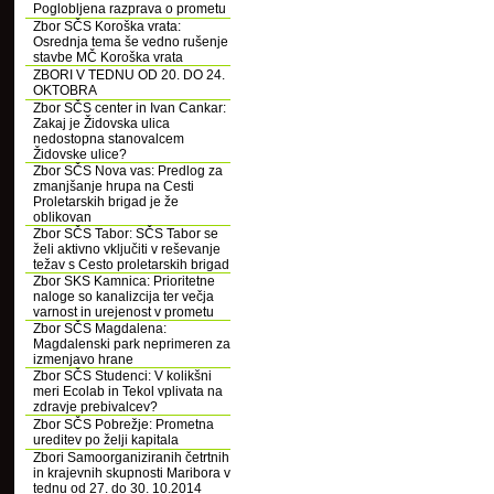
Poglobljena razprava o prometu
Zbor SČS Koroška vrata:
Osrednja tema še vedno rušenje
stavbe MČ Koroška vrata
ZBORI V TEDNU OD 20. DO 24.
OKTOBRA
Zbor SČS center in Ivan Cankar:
Zakaj je Židovska ulica
nedostopna stanovalcem
Židovske ulice?
Zbor SČS Nova vas: Predlog za
zmanjšanje hrupa na Cesti
Proletarskih brigad je že
oblikovan
Zbor SČS Tabor: SČS Tabor se
želi aktivno vključiti v reševanje
težav s Cesto proletarskih brigad
Zbor SKS Kamnica: Prioritetne
naloge so kanalizcija ter večja
varnost in urejenost v prometu
Zbor SČS Magdalena:
Magdalenski park neprimeren za
izmenjavo hrane
Zbor SČS Studenci: V kolikšni
meri Ecolab in Tekol vplivata na
zdravje prebivalcev?
Zbor SČS Pobrežje: Prometna
ureditev po želji kapitala
Zbori Samoorganiziranih četrtnih
in krajevnih skupnosti Maribora v
tednu od 27. do 30. 10.2014