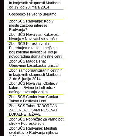
in krajevnih skupnosti Maribora
od 19. do 23. maja 2014
Gosposko še vedno urejamo
Zbor SČS Radvanje: Kdo v
mestu zastopa interese
Radvanja?
Zbor SČS Nova vas: Kakovost
bivanja v Novi vasi se slabša
Zbor SČS Koroška vrata:
Potrebujemo racionalnejše in
bolj koristne investicije, kot je
novogradnja doma mestne četrti
Zbor SČS Magdalena:
Obnovimo košarkaška igrišča!
Zbori samoorganiziranih četrtnih
in krajevnih skupnosti Maribora
2. do 6. junija 2014
Zbor SČS Nova vas: Okolje, v
katerem živimo je tudi odraz
našega ravnanja z njim
Zbor SČS Center Ivan Cankar:
Tokrat o Festivalu Lent
Zbor SČS Tabor: TABORČANI
ZAČENJAJO SAMI REŠEVATI
LOKALNE TEŽAVE
Zbor SČS Pobrežje: Za varno pot
otrok v Pobreške šole
Zbor SČS Radvanje: Mestnih
svetnikov iz Radvanja njihova