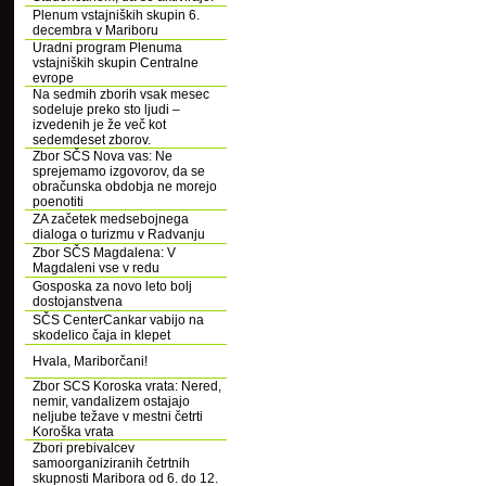
Plenum vstajniških skupin 6.
decembra v Mariboru
Uradni program Plenuma
vstajniških skupin Centralne
evrope
Na sedmih zborih vsak mesec
sodeluje preko sto ljudi –
izvedenih je že več kot
sedemdeset zborov.
Zbor SČS Nova vas: Ne
sprejemamo izgovorov, da se
obračunska obdobja ne morejo
poenotiti
ZA začetek medsebojnega
dialoga o turizmu v Radvanju
Zbor SČS Magdalena: V
Magdaleni vse v redu
Gosposka za novo leto bolj
dostojanstvena
SČS CenterCankar vabijo na
skodelico čaja in klepet
Hvala, Mariborčani!
Zbor SCS Koroska vrata: Nered,
nemir, vandalizem ostajajo
neljube težave v mestni četrti
Koroška vrata
Zbori prebivalcev
samoorganiziranih četrtnih
skupnosti Maribora od 6. do 12.