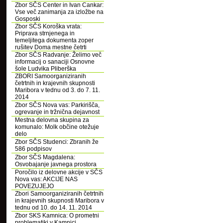
Zbor SČS Center in Ivan Cankar:
Vse več zanimanja za izložbe na
Gosposki
Zbor SČS Koroška vrata:
Priprava strnjenega in
temeljitega dokumenta zoper
rušitev Doma mestne četrti
Zbor SČS Radvanje: Želimo več
informacij o sanaciji Osnovne
šole Ludvika Pliberška
ZBORI Samoorganiziranih
četrtnih in krajevnih skupnosti
Maribora v tednu od 3. do 7. 11.
2014
Zbor SČS Nova vas: Parkirišča,
ogrevanje in tržnična dejavnost
Mestna delovna skupina za
komunalo: Molk občine otežuje
delo
Zbor SČS Studenci: Zbranih že
586 podpisov
Zbor SČS Magdalena:
Osvobajanje javnega prostora
Poročilo iz delovne akcije v SČS
Nova vas: AKCIJE NAS
POVEZUJEJO
Zbori Samoorganiziranih četrtnih
in krajevnih skupnosti Maribora v
tednu od 10. do 14. 11. 2014
Zbor SKS Kamnica: O prometni
problematiki v Kamnici