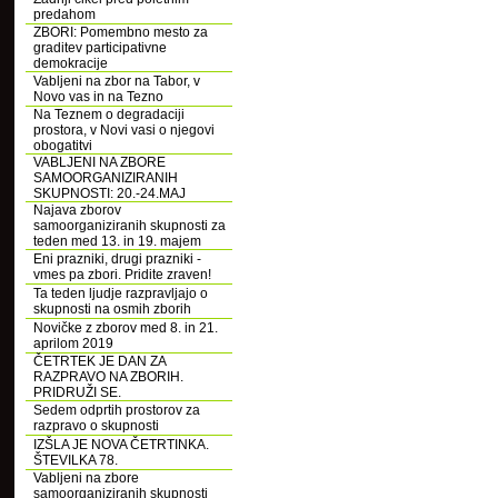
predahom
ZBORI: Pomembno mesto za
graditev participativne
demokracije
Vabljeni na zbor na Tabor, v
Novo vas in na Tezno
Na Teznem o degradaciji
prostora, v Novi vasi o njegovi
obogatitvi
VABLJENI NA ZBORE
SAMOORGANIZIRANIH
SKUPNOSTI: 20.-24.MAJ
Najava zborov
samoorganiziranih skupnosti za
teden med 13. in 19. majem
Eni prazniki, drugi prazniki -
vmes pa zbori. Pridite zraven!
Ta teden ljudje razpravljajo o
skupnosti na osmih zborih
Novičke z zborov med 8. in 21.
aprilom 2019
ČETRTEK JE DAN ZA
RAZPRAVO NA ZBORIH.
PRIDRUŽI SE.
Sedem odprtih prostorov za
razpravo o skupnosti
IZŠLA JE NOVA ČETRTINKA.
ŠTEVILKA 78.
Vabljeni na zbore
samoorganiziranih skupnosti