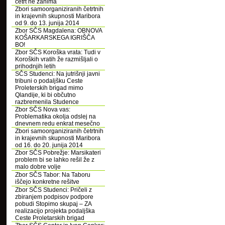
četrt ne zanima
Zbori samoorganiziranih četrtnih
in krajevnih skupnosti Maribora
od 9. do 13. junija 2014
Zbor SČS Magdalena: OBNOVA
KOŠARKARSKEGA IGRIŠČA
BO!
Zbor SČS Koroška vrata: Tudi v
Koroških vratih že razmišljali o
prihodnjih letih
SČS Studenci: Na jutrišnji javni
tribuni o podaljšku Ceste
Proleterskih brigad mimo
Qlandije, ki bi občutno
razbremenila Studence
Zbor SČS Nova vas:
Problematika okolja odslej na
dnevnem redu enkrat mesečno
Zbori samoorganiziranih četrtnih
in krajevnih skupnosti Maribora
od 16. do 20. junija 2014
Zbor SČS Pobrežje: Marsikateri
problem bi se lahko rešil že z
malo dobre volje
Zbor SČS Tabor: Na Taboru
iščejo konkretne rešitve
Zbor SČS Studenci: Pričeli z
zbiranjem podpisov podpore
pobudi Stopimo skupaj – ZA
realizacijo projekta podaljška
Ceste Proletarskih brigad