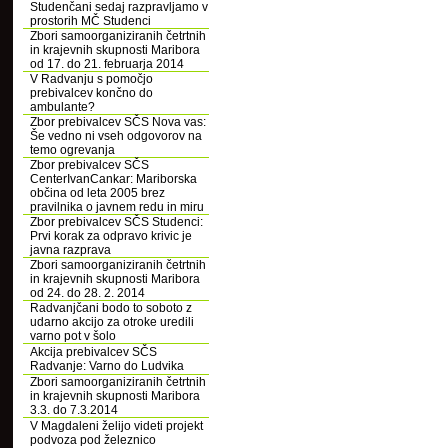
Studenčani sedaj razpravljamo v
prostorih MČ Studenci
Zbori samoorganiziranih četrtnih
in krajevnih skupnosti Maribora
od 17. do 21. februarja 2014
V Radvanju s pomočjo
prebivalcev končno do
ambulante?
Zbor prebivalcev SČS Nova vas:
Še vedno ni vseh odgovorov na
temo ogrevanja
Zbor prebivalcev SČS
CenterIvanCankar: Mariborska
občina od leta 2005 brez
pravilnika o javnem redu in miru
Zbor prebivalcev SČS Studenci:
Prvi korak za odpravo krivic je
javna razprava
Zbori samoorganiziranih četrtnih
in krajevnih skupnosti Maribora
od 24. do 28. 2. 2014
Radvanjčani bodo to soboto z
udarno akcijo za otroke uredili
varno pot v šolo
Akcija prebivalcev SČS
Radvanje: Varno do Ludvika
Zbori samoorganiziranih četrtnih
in krajevnih skupnosti Maribora
3.3. do 7.3.2014
V Magdaleni želijo videti projekt
podvoza pod železnico