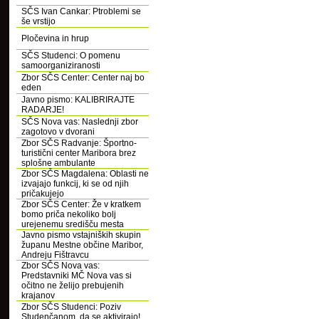
SČS Ivan Cankar: Ptroblemi se
še vrstijo
Pločevina in hrup
SČS Studenci: O pomenu
samoorganiziranosti
Zbor SČS Center: Center naj bo
eden
Javno pismo: KALIBRIRAJTE
RADARJE!
SČS Nova vas: Naslednji zbor
zagotovo v dvorani
Zbor SČS Radvanje: Športno-
turistični center Maribora brez
splošne ambulante
Zbor SČS Magdalena: Oblasti ne
izvajajo funkcij, ki se od njih
pričakujejo
Zbor SČS Center: Že v kratkem
bomo priča nekoliko bolj
urejenemu središču mesta
Javno pismo vstajniških skupin
županu Mestne občine Maribor,
Andreju Fištravcu
Zbor SČS Nova vas:
Predstavniki MČ Nova vas si
očitno ne želijo prebujenih
krajanov
Zbor SČS Studenci: Poziv
Studenčanom, da se aktivirajo!