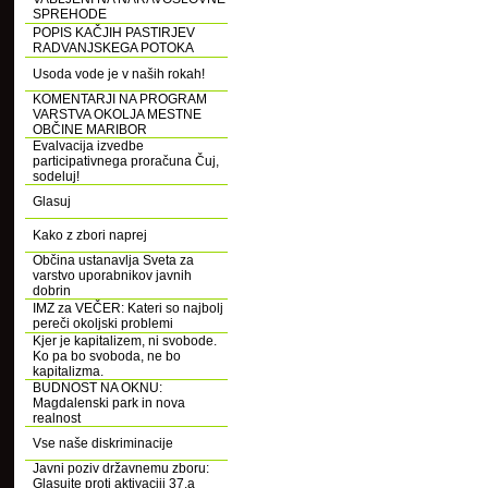
SPREHODE
POPIS KAČJIH PASTIRJEV
RADVANJSKEGA POTOKA
Usoda vode je v naših rokah!
KOMENTARJI NA PROGRAM
VARSTVA OKOLJA MESTNE
OBČINE MARIBOR
Evalvacija izvedbe
participativnega proračuna Čuj,
sodeluj!
Glasuj
Kako z zbori naprej
Občina ustanavlja Sveta za
varstvo uporabnikov javnih
dobrin
IMZ za VEČER: Kateri so najbolj
pereči okoljski problemi
Kjer je kapitalizem, ni svobode.
Ko pa bo svoboda, ne bo
kapitalizma.
BUDNOST NA OKNU:
Magdalenski park in nova
realnost
Vse naše diskriminacije
Javni poziv državnemu zboru:
Glasujte proti aktivaciji 37.a