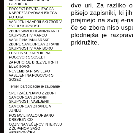
MIYAWAKI MINI URBANI
dve uri. Za razliko 
GOZDIČEK
PROJEKT REVITALIZACIJA
pišejo zapisniki, ki j
NABREŽJA RADVANJSKEGA
POTOKA
prejmejo na svoj e-n
VABLJENI NA APRILSKI ZBOR V
SVOJI SKUPNOSTI
če se zbora niso uspe
ZBORI SAMOORGANIZIRANIH
plodnejša je razprav
SKUPNOSTI V MARCU
VABILO NA JANUARSKE
pridružite.
ZBORE SAMOORGANIZIRANIH
SKUPNOSTI V MARIBORU
LESTOS ŠE ZADNJIČ NA
POGOVOR S SOSEDI
ZA POHORJE BREZ VETRNIH
ELEKTRARN
NOVEMBRA PRAV LEPO
VABLJENI NA POGOVOR S
SOSEDI
Temelj participacije je zaupanje
SPET ZAČENJAMO Z ZBORI
SAMOORGANIZIRANIH
SKUPNOSTI. VABLJENI!
SAMOORGANIZIRANJE V
JUNIJU
POSTAVILI MALO URBANO
DREVESNICO
ODZIV NA VEČEROV INTERVJU
Z ŽUPANOM SAŠO
ARSENOVIČEM