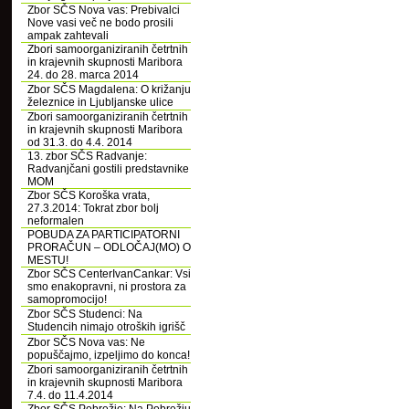
Zbor SČS Nova vas: Prebivalci
Nove vasi več ne bodo prosili
ampak zahtevali
Zbori samoorganiziranih četrtnih
in krajevnih skupnosti Maribora
24. do 28. marca 2014
Zbor SČS Magdalena: O križanju
železnice in Ljubljanske ulice
Zbori samoorganiziranih četrtnih
in krajevnih skupnosti Maribora
od 31.3. do 4.4. 2014
13. zbor SČS Radvanje:
Radvanjčani gostili predstavnike
MOM
Zbor SČS Koroška vrata,
27.3.2014: Tokrat zbor bolj
neformalen
POBUDA ZA PARTICIPATORNI
PRORAČUN – ODLOČAJ(MO) O
MESTU!
Zbor SČS CenterIvanCankar: Vsi
smo enakopravni, ni prostora za
samopromocijo!
Zbor SČS Studenci: Na
Studencih nimajo otroških igrišč
Zbor SČS Nova vas: Ne
popuščajmo, izpeljimo do konca!
Zbori samoorganiziranih četrtnih
in krajevnih skupnosti Maribora
7.4. do 11.4.2014