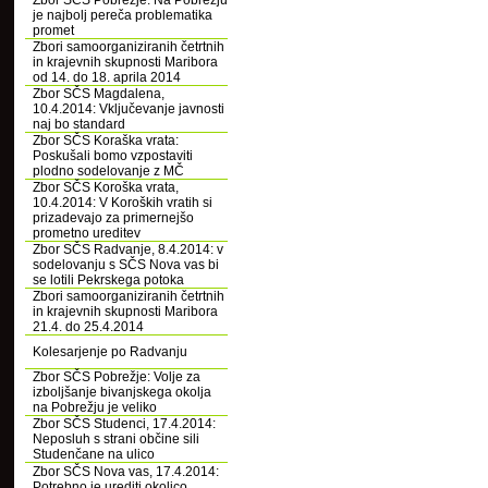
Zbor SČS Pobrežje: Na Pobrežju
je najbolj pereča problematika
promet
Zbori samoorganiziranih četrtnih
in krajevnih skupnosti Maribora
od 14. do 18. aprila 2014
Zbor SČS Magdalena,
10.4.2014: Vključevanje javnosti
naj bo standard
Zbor SČS Koraška vrata:
Poskušali bomo vzpostaviti
plodno sodelovanje z MČ
Zbor SČS Koroška vrata,
10.4.2014: V Koroških vratih si
prizadevajo za primernejšo
prometno ureditev
Zbor SČS Radvanje, 8.4.2014: v
sodelovanju s SČS Nova vas bi
se lotili Pekrskega potoka
Zbori samoorganiziranih četrtnih
in krajevnih skupnosti Maribora
21.4. do 25.4.2014
Kolesarjenje po Radvanju
Zbor SČS Pobrežje: Volje za
izboljšanje bivanjskega okolja
na Pobrežju je veliko
Zbor SČS Studenci, 17.4.2014:
Neposluh s strani občine sili
Studenčane na ulico
Zbor SČS Nova vas, 17.4.2014:
Potrebno je urediti okolico