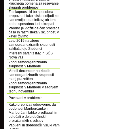
ključnega pomena za reševanje
skupnih problemov
Za skupnost, ki bo sposobna
prepoznati tako stiske soljudi kot
samovoljo oblastnikov, ob tem
pa bo sposobna tudi ukrepati
Vredno je vložiti delček prostega
časa in razmisleka v skupnost, v
kateri živimo
Leto 2019 na zboru
samoorganoziranih skupnosti
zaključujejo Studenci
Interesni safari z IMZ in SČS
Nova vas
Zbori samoorganiziranih
skupnosti v Mariboru
Veseli december na zborih
samoorganiziranih skupnosti
manj prazničen
Zbori samoorganiziranih
skupnosti v Mariboru v zadnjem
tednu novembra
Povezani v problemih
Kako prepričati odgovorne, da
bodo tudi Mariborčanke in
Mariborčani lahko predlagali in
odločali o delu občinskih
proračunskih sredstev
Vabljeni in dobrodošli vsi, ki vam