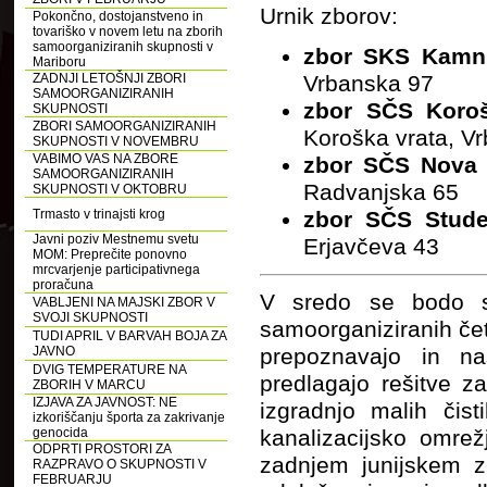
Urnik zborov:
Pokončno, dostojanstveno in
tovariško v novem letu na zborih
samoorganiziranih skupnosti v
zbor SKS Kamn
Mariboru
ZADNJI LETOŠNJI ZBORI
Vrbanska 97
SAMOORGANIZIRANIH
zbor SČS Koroš
SKUPNOSTI
ZBORI SAMOORGANIZIRANIH
Koroška vrata, V
SKUPNOSTI V NOVEMBRU
VABIMO VAS NA ZBORE
zbor SČS Nova
SAMOORGANIZIRANIH
Radvanjska 65
SKUPNOSTI V OKTOBRU
Trmasto v trinajsti krog
zbor SČS Stude
Javni poziv Mestnemu svetu
Erjavčeva 43
MOM: Preprečite ponovno
mrcvarjenje participativnega
proračuna
V sredo se bodo sp
VABLJENI NA MAJSKI ZBOR V
SVOJI SKUPNOSTI
samoorganiziranih čet
TUDI APRIL V BARVAH BOJA ZA
JAVNO
prepoznavajo in na
DVIG TEMPERATURE NA
predlagajo rešitve z
ZBORIH V MARCU
IZJAVA ZA JAVNOST: NE
izgradnjo malih čist
izkoriščanju športa za zakrivanje
genocida
kanalizacijsko omrež
ODPRTI PROSTORI ZA
zadnjem junijskem z
RAZPRAVO O SKUPNOSTI V
FEBRUARJU