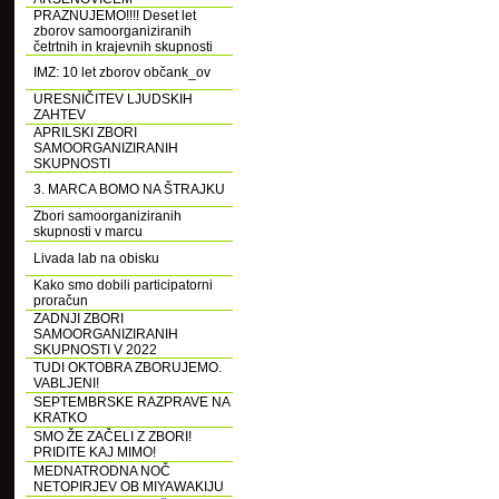
PRAZNUJEMO!!!! Deset let
zborov samoorganiziranih
četrtnih in krajevnih skupnosti
IMZ: 10 let zborov občank_ov
URESNIČITEV LJUDSKIH
ZAHTEV
APRILSKI ZBORI
SAMOORGANIZIRANIH
SKUPNOSTI
3. MARCA BOMO NA ŠTRAJKU
Zbori samoorganiziranih
skupnosti v marcu
Livada lab na obisku
Kako smo dobili participatorni
proračun
ZADNJI ZBORI
SAMOORGANIZIRANIH
SKUPNOSTI V 2022
TUDI OKTOBRA ZBORUJEMO.
VABLJENI!
SEPTEMBRSKE RAZPRAVE NA
KRATKO
SMO ŽE ZAČELI Z ZBORI!
PRIDITE KAJ MIMO!
MEDNATRODNA NOČ
NETOPIRJEV OB MIYAWAKIJU