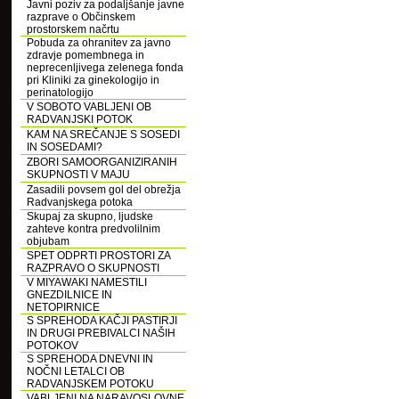
Javni poziv za podaljšanje javne
razprave o Občinskem
prostorskem načrtu
Pobuda za ohranitev za javno
zdravje pomembnega in
neprecenljivega zelenega fonda
pri Kliniki za ginekologijo in
perinatologijo
V SOBOTO VABLJENI OB
RADVANJSKI POTOK
KAM NA SREČANJE S SOSEDI
IN SOSEDAMI?
ZBORI SAMOORGANIZIRANIH
SKUPNOSTI V MAJU
Zasadili povsem gol del obrežja
Radvanjskega potoka
Skupaj za skupno, ljudske
zahteve kontra predvolilnim
objubam
SPET ODPRTI PROSTORI ZA
RAZPRAVO O SKUPNOSTI
V MIYAWAKI NAMESTILI
GNEZDILNICE IN
NETOPIRNICE
S SPREHODA KAČJI PASTIRJI
IN DRUGI PREBIVALCI NAŠIH
POTOKOV
S SPREHODA DNEVNI IN
NOČNI LETALCI OB
RADVANJSKEM POTOKU
VABLJENI NA NARAVOSLOVNE