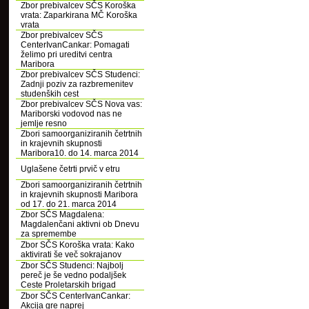
Zbor prebivalcev SČS Koroška
vrata: Zaparkirana MČ Koroška
vrata
Zbor prebivalcev SČS
CenterIvanCankar: Pomagati
želimo pri ureditvi centra
Maribora
Zbor prebivalcev SČS Studenci:
Zadnji poziv za razbremenitev
studenških cest
Zbor prebivalcev SČS Nova vas:
Mariborski vodovod nas ne
jemlje resno
Zbori samoorganiziranih četrtnih
in krajevnih skupnosti
Maribora10. do 14. marca 2014
Uglašene četrti prvič v etru
Zbori samoorganiziranih četrtnih
in krajevnih skupnosti Maribora
od 17. do 21. marca 2014
Zbor SČS Magdalena:
Magdalenčani aktivni ob Dnevu
za spremembe
Zbor SČS Koroška vrata: Kako
aktivirati še več sokrajanov
Zbor SČS Studenci: Najbolj
pereč je še vedno podaljšek
Ceste Proletarskih brigad
Zbor SČS CenterIvanCankar:
Akcija gre naprej