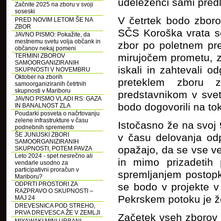
udeleženci sami predla
Začnite 2025 na zboru v svoji
soseski
V četrtek bodo zboro
PRED NOVIM LETOM ŠE NA
ZBOR
SČS Koroška vrata se
JAVNO PISMO: Pokažite, da
mestnemu svetu volja občank in
zbor po poletnem pre
občanov nekaj pomeni
mirujočem prometu, z
TERMINI ZBOROV
SAMOORGANIZIRANIH
iskali in zahtevali o
SKUPNOSTI V NOVEMBRU
Oktober na zborih
preteklem zboru z
samoorganiziranih četrtnih
skupnosti v Mariboru
predstavnikom v sve
JAVNO PISMO VLADI RS: GAZA
bodo dogovorili na to
IN BANALNOST ZLA
Poudarki posveta o načrtovanju
zelene infrastrukture v času
Istočasno že na svoj
podnebnih sprememb
ŠE JUNIJSKI ZBORI
v času delovanja odp
SAMOORGANIZIRANIH
opažajo, da se vse v
SKUPNOSTI, POTEM PAVZA
Leto 2024 - spet nesrečno ali
in mimo prizadetih p
vendarle usodno za
participativni proračun v
spremljanjem postopk
Mariboru?
ODPRTI PROSTORI ZA
se bodo v projekte v 
RAZPRAVO O SKUPNOSTI –
Pekrskem potoku je že p
MAJ 24
DREVESNICA POD STREHO,
PRVA DREVESCA ŽE V ZEMLJI
Začetek vseh zborov 