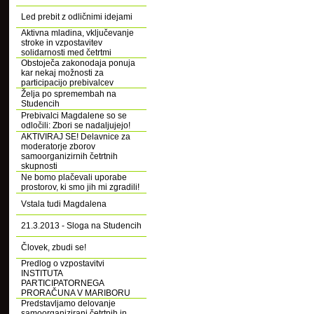
Led prebit z odličnimi idejami
Aktivna mladina, vključevanje
stroke in vzpostavitev
solidarnosti med četrtmi
Obstoječa zakonodaja ponuja
kar nekaj možnosti za
participacijo prebivalcev
Želja po spremembah na
Studencih
Prebivalci Magdalene so se
odločili: Zbori se nadaljujejo!
AKTIVIRAJ SE! Delavnice za
moderatorje zborov
samoorganizirnih četrtnih
skupnosti
Ne bomo plačevali uporabe
prostorov, ki smo jih mi zgradili!
Vstala tudi Magdalena
21.3.2013 - Sloga na Studencih
Človek, zbudi se!
Predlog o vzpostavitvi
INSTITUTA
PARTICIPATORNEGA
PRORAČUNA V MARIBORU
Predstavljamo delovanje
samoorganizirani četrtnih in