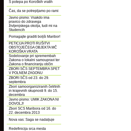
S potepa po Koroških vratih
Čas, da se potrepljamo po rami
Javno pismo: Vsakdo ima
pravico do zdravega
življenjskega okolja, tudi mi na
Studencih
Pomagajte graditi boljši Maribor!
PETICIJA PROTI RUŠITVI
OBSTOJEČEGA OBJEKTA MČ
KOROŠKA VRATA
Sodelovanje pri spremembah
Zakona o lokalni samoupravi ter
Zakona o financiranju občin
ZBORI SČS SEPTEMBRA SPET
V POLNEM ZAGONU
ZBORI SČS od 23. do 29.
septembra
Zbori samoorganiziranih četrtnih
in krajevnih skupnosti 9. do 15.
decembra
Javno pismo: UMIK ZAKONA NI
DOVOLJ!
Zbori SCS Maribora od 16. do
22. decembra 2013
Nova vas: Saga se nadaljuje
Redefinicija srca mesta