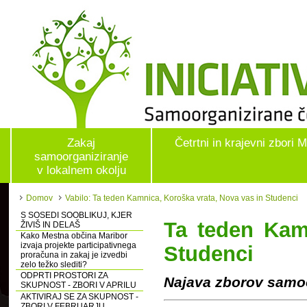
Zakaj
Četrtni in krajevni zbori 
samoorganiziranje
v lokalnem okolju
Domov
Vabilo: Ta teden Kamnica, Koroška vrata, Nova vas in Studenci
S SOSEDI SOOBLIKUJ, KJER
Ta teden Kam
ŽIVIŠ IN DELAŠ
Kako Mestna občina Maribor
izvaja projekte participativnega
Studenci
proračuna in zakaj je izvedbi
zelo težko slediti?
ODPRTI PROSTORI ZA
Najava zborov samoo
SKUPNOST - ZBORI V APRILU
AKTIVIRAJ SE ZA SKUPNOST -
ZBORI V FEBRUARJU