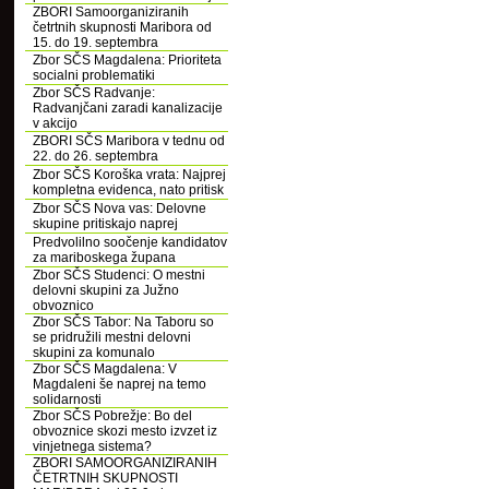
ZBORI Samoorganiziranih
četrtnih skupnosti Maribora od
15. do 19. septembra
Zbor SČS Magdalena: Prioriteta
socialni problematiki
Zbor SČS Radvanje:
Radvanjčani zaradi kanalizacije
v akcijo
ZBORI SČS Maribora v tednu od
22. do 26. septembra
Zbor SČS Koroška vrata: Najprej
kompletna evidenca, nato pritisk
Zbor SČS Nova vas: Delovne
skupine pritiskajo naprej
Predvolilno soočenje kandidatov
za mariboskega župana
Zbor SČS Studenci: O mestni
delovni skupini za Južno
obvoznico
Zbor SČS Tabor: Na Taboru so
se pridružili mestni delovni
skupini za komunalo
Zbor SČS Magdalena: V
Magdaleni še naprej na temo
solidarnosti
Zbor SČS Pobrežje: Bo del
obvoznice skozi mesto izvzet iz
vinjetnega sistema?
ZBORI SAMOORGANIZIRANIH
ČETRTNIH SKUPNOSTI