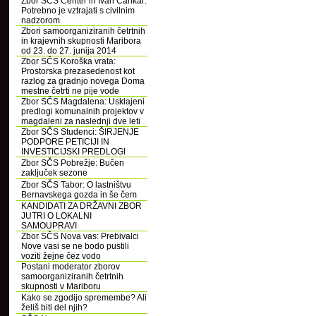
Zbor SČS Center in Ivan Cankar:
Potrebno je vztrajati s civilnim
nadzorom
Zbori samoorganiziranih četrtnih
in krajevnih skupnosti Maribora
od 23. do 27. junija 2014
Zbor SČS Koroška vrata:
Prostorska prezasedenost kot
razlog za gradnjo novega Doma
mestne četrti ne pije vode
Zbor SČS Magdalena: Usklajeni
predlogi komunalnih projektov v
magdaleni za naslednji dve leti
Zbor SČS Studenci: ŠIRJENJE
PODPORE PETICIJI IN
INVESTICIJSKI PREDLOGI
Zbor SČS Pobrežje: Bučen
zaključek sezone
Zbor SČS Tabor: O lastništvu
Bernavskega gozda in še čem
KANDIDATI ZA DRŽAVNI ZBOR
JUTRI O LOKALNI
SAMOUPRAVI
Zbor SČS Nova vas: Prebivalci
Nove vasi se ne bodo pustili
voziti žejne čez vodo
Postani moderator zborov
samoorganiziranih četrtnih
skupnosti v Mariboru
Kako se zgodijo spremembe? Ali
želiš biti del njih?