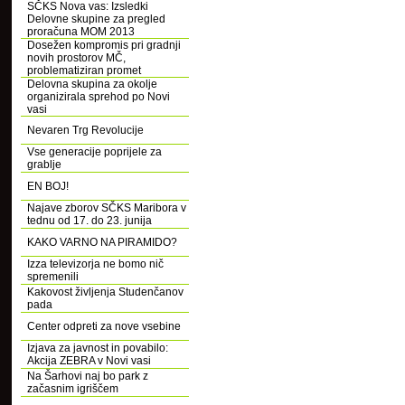
SČKS Nova vas: Izsledki
Delovne skupine za pregled
proračuna MOM 2013
Dosežen kompromis pri gradnji
novih prostorov MČ,
problematiziran promet
Delovna skupina za okolje
organizirala sprehod po Novi
vasi
Nevaren Trg Revolucije
Vse generacije poprijele za
grablje
EN BOJ!
Najave zborov SČKS Maribora v
tednu od 17. do 23. junija
KAKO VARNO NA PIRAMIDO?
Izza televizorja ne bomo nič
spremenili
Kakovost življenja Studenčanov
pada
Center odpreti za nove vsebine
Izjava za javnost in povabilo:
Akcija ZEBRA v Novi vasi
Na Šarhovi naj bo park z
začasnim igriščem