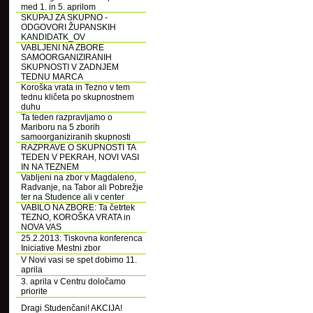
med 1. in 5. aprilom
SKUPAJ ZA SKUPNO -
ODGOVORI ŽUPANSKIH
KANDIDATK_OV
VABLJENI NA ZBORE
SAMOORGANIZIRANIH
SKUPNOSTI V ZADNJEM
TEDNU MARCA
Koroška vrata in Tezno v tem
tednu kličeta po skupnostnem
duhu
Ta teden razpravljamo o
Mariboru na 5 zborih
samoorganiziranih skupnosti
RAZPRAVE O SKUPNOSTI TA
TEDEN V PEKRAH, NOVI VASI
IN NA TEZNEM
Vabljeni na zbor v Magdaleno,
Radvanje, na Tabor ali Pobrežje
ter na Studence ali v center
VABILO NA ZBORE: Ta četrtek
TEZNO, KOROŠKA VRATA in
NOVA VAS
25.2.2013: Tiskovna konferenca
Iniciative Mestni zbor
V Novi vasi se spet dobimo 11.
aprila
3. aprila v Centru določamo
priorite
Dragi Studenčani! AKCIJA!