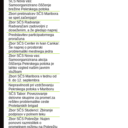
SČS Nova vas:
Samoorganizirano čiščenje
brežine Pekrskega potoka
Zbori prebivalcev SČS Maribora
se spet začenjajo!
Zbor SČS Radvanje:
Radvanjčani zadovoljni z
doseženim, a že gledajo naprej
Predstavitev participatornega
proračuna
Zbor SČS Center in Ivan Cankar:
Še naprej o prostorski
problematiki mestnega jedra
Zbor SČS Nova vas:
Samoorganizirana akcija
čiščenja Pekrskega potoka je
lahko vzgled našim javnim
službam
Zbori SČS Maribora v tednu od
8. do 12. septembra
Nepravilnosti pri vzdrževanju
Pekrskega potoka v Mariboru
SČS Tabor: Povezovanje
delovne skupine za promet za
rešitev problematike ceste
Proletarskih brigad
Zbor SČS Studenci: Zbiranje
podpisov v polnem teku
Zbor SČS Pobrežje: Nujen
ponovni razmislitek o
prometnem režimu na Pobrežju