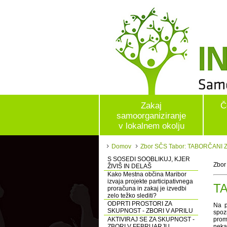
Zakaj
Č
samoorganiziranje
v lokalnem okolju
Domov
Zbor SČS Tabor: TABORČANI
S SOSEDI SOOBLIKUJ, KJER
Zbor
ŽIVIŠ IN DELAŠ
Kako Mestna občina Maribor
izvaja projekte participativnega
T
proračuna in zakaj je izvedbi
zelo težko slediti?
ODPRTI PROSTORI ZA
Na p
SKUPNOST - ZBORI V APRILU
spoz
AKTIVIRAJ SE ZA SKUPNOST -
prom
ZBORI V FEBRUARJU
nekat