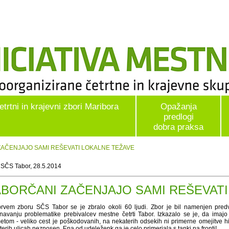
etrtni in krajevni zbori Maribora
Opažanja
predlogi
dobra praksa
 ZAČENJAJO SAMI REŠEVATI LOKALNE TEŽAVE
 SČS Tabor, 28.5.2014
ABORČANI ZAČENJAJO SAMI REŠEVATI
rvem zboru SČS Tabor se je zbralo okoli 60 ljudi. Zbor je bil namenjen pre
navanju problematike prebivalcev mestne četrti Tabor. Izkazalo se je, da imajo 
etom - veliko cest je poškodovanih, na nekaterih odsekih ni primerne omejitve hit
erih ulicah neznosen. Ena od udeleženk ga je celo primerjala s tanki na fronti!