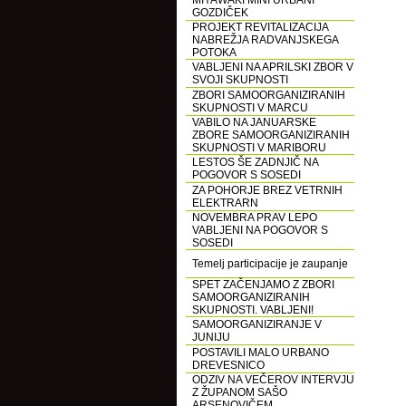
MIYAWAKI MINI URBANI
GOZDIČEK
PROJEKT REVITALIZACIJA
NABREŽJA RADVANJSKEGA
POTOKA
VABLJENI NA APRILSKI ZBOR V
SVOJI SKUPNOSTI
ZBORI SAMOORGANIZIRANIH
SKUPNOSTI V MARCU
VABILO NA JANUARSKE
ZBORE SAMOORGANIZIRANIH
SKUPNOSTI V MARIBORU
LESTOS ŠE ZADNJIČ NA
POGOVOR S SOSEDI
ZA POHORJE BREZ VETRNIH
ELEKTRARN
NOVEMBRA PRAV LEPO
VABLJENI NA POGOVOR S
SOSEDI
Temelj participacije je zaupanje
SPET ZAČENJAMO Z ZBORI
SAMOORGANIZIRANIH
SKUPNOSTI. VABLJENI!
SAMOORGANIZIRANJE V
JUNIJU
POSTAVILI MALO URBANO
DREVESNICO
ODZIV NA VEČEROV INTERVJU
Z ŽUPANOM SAŠO
ARSENOVIČEM