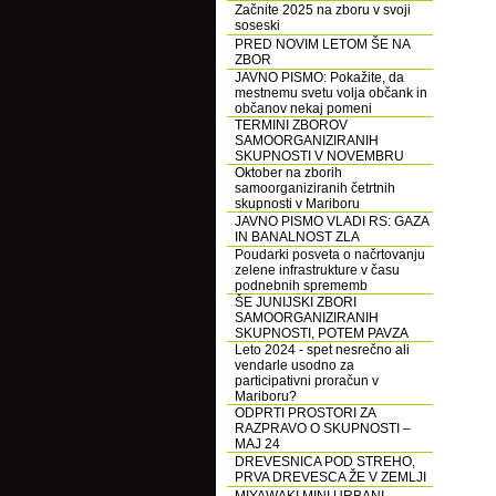
Začnite 2025 na zboru v svoji
soseski
PRED NOVIM LETOM ŠE NA
ZBOR
JAVNO PISMO: Pokažite, da
mestnemu svetu volja občank in
občanov nekaj pomeni
TERMINI ZBOROV
SAMOORGANIZIRANIH
SKUPNOSTI V NOVEMBRU
Oktober na zborih
samoorganiziranih četrtnih
skupnosti v Mariboru
JAVNO PISMO VLADI RS: GAZA
IN BANALNOST ZLA
Poudarki posveta o načrtovanju
zelene infrastrukture v času
podnebnih sprememb
ŠE JUNIJSKI ZBORI
SAMOORGANIZIRANIH
SKUPNOSTI, POTEM PAVZA
Leto 2024 - spet nesrečno ali
vendarle usodno za
participativni proračun v
Mariboru?
ODPRTI PROSTORI ZA
RAZPRAVO O SKUPNOSTI –
MAJ 24
DREVESNICA POD STREHO,
PRVA DREVESCA ŽE V ZEMLJI