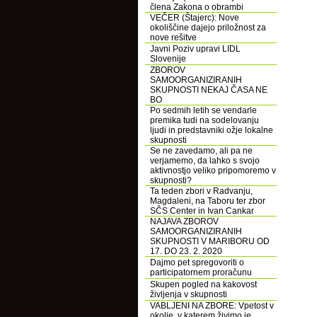
člena Zakona o obrambi
VEČER (Štajerc): Nove
okoliščine dajejo priložnost za
nove rešitve
Javni Poziv upravi LIDL
Slovenije
ZBOROV
SAMOORGANIZIRANIH
SKUPNOSTI NEKAJ ČASA NE
BO
Po sedmih letih se vendarle
premika tudi na sodelovanju
ljudi in predstavniki ožje lokalne
skupnosti
Se ne zavedamo, ali pa ne
verjamemo, da lahko s svojo
aktivnostjo veliko pripomoremo v
skupnosti?
Ta teden zbori v Radvanju,
Magdaleni, na Taboru ter zbor
SČS Center in Ivan Cankar
NAJAVA ZBOROV
SAMOORGANIZIRANIH
SKUPNOSTI V MARIBORU OD
17. DO 23. 2. 2020
Dajmo pet spregovoriti o
participatornem proračunu
Skupen pogled na kakovost
življenja v skupnosti
VABLJENI NA ZBORE: Vpetost v
okolje, v katerem živimo je