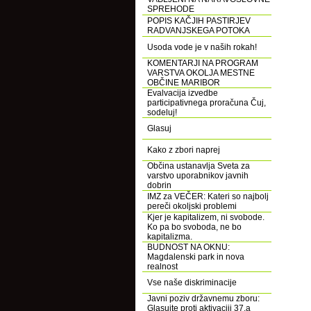
SPREHODE
POPIS KAČJIH PASTIRJEV
RADVANJSKEGA POTOKA
Usoda vode je v naših rokah!
KOMENTARJI NA PROGRAM
VARSTVA OKOLJA MESTNE
OBČINE MARIBOR
Evalvacija izvedbe
participativnega proračuna Čuj,
sodeluj!
Glasuj
Kako z zbori naprej
Občina ustanavlja Sveta za
varstvo uporabnikov javnih
dobrin
IMZ za VEČER: Kateri so najbolj
pereči okoljski problemi
Kjer je kapitalizem, ni svobode.
Ko pa bo svoboda, ne bo
kapitalizma.
BUDNOST NA OKNU:
Magdalenski park in nova
realnost
Vse naše diskriminacije
Javni poziv državnemu zboru:
Glasujte proti aktivaciji 37.a