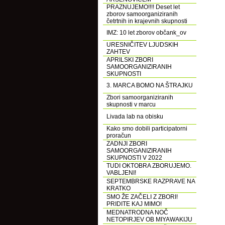
PRAZNUJEMO!!!! Deset let
zborov samoorganiziranih
četrtnih in krajevnih skupnosti
IMZ: 10 let zborov občank_ov
URESNIČITEV LJUDSKIH
ZAHTEV
APRILSKI ZBORI
SAMOORGANIZIRANIH
SKUPNOSTI
3. MARCA BOMO NA ŠTRAJKU
Zbori samoorganiziranih
skupnosti v marcu
Livada lab na obisku
Kako smo dobili participatorni
proračun
ZADNJI ZBORI
SAMOORGANIZIRANIH
SKUPNOSTI V 2022
TUDI OKTOBRA ZBORUJEMO.
VABLJENI!
SEPTEMBRSKE RAZPRAVE NA
KRATKO
SMO ŽE ZAČELI Z ZBORI!
PRIDITE KAJ MIMO!
MEDNATRODNA NOČ
NETOPIRJEV OB MIYAWAKIJU