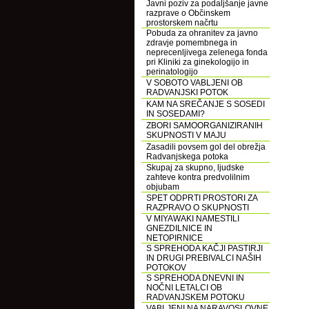
Javni poziv za podaljšanje javne
razprave o Občinskem
prostorskem načrtu
Pobuda za ohranitev za javno
zdravje pomembnega in
neprecenljivega zelenega fonda
pri Kliniki za ginekologijo in
perinatologijo
V SOBOTO VABLJENI OB
RADVANJSKI POTOK
KAM NA SREČANJE S SOSEDI
IN SOSEDAMI?
ZBORI SAMOORGANIZIRANIH
SKUPNOSTI V MAJU
Zasadili povsem gol del obrežja
Radvanjskega potoka
Skupaj za skupno, ljudske
zahteve kontra predvolilnim
objubam
SPET ODPRTI PROSTORI ZA
RAZPRAVO O SKUPNOSTI
V MIYAWAKI NAMESTILI
GNEZDILNICE IN
NETOPIRNICE
S SPREHODA KAČJI PASTIRJI
IN DRUGI PREBIVALCI NAŠIH
POTOKOV
S SPREHODA DNEVNI IN
NOČNI LETALCI OB
RADVANJSKEM POTOKU
VABLJENI NA NARAVOSLOVNE