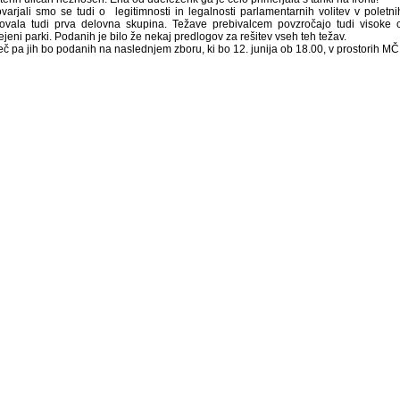
varjali smo se tudi o legitimnosti in legalnosti parlamentarnih volitev v poletn
kovala tudi prva delovna skupina. Težave prebivalcem povzročajo tudi visoke cen
jeni parki. Podanih je bilo že nekaj predlogov za rešitev vseh teh težav.
eč pa jih bo podanih na naslednjem zboru, ki bo 12. junija ob 18.00, v prostorih MČ