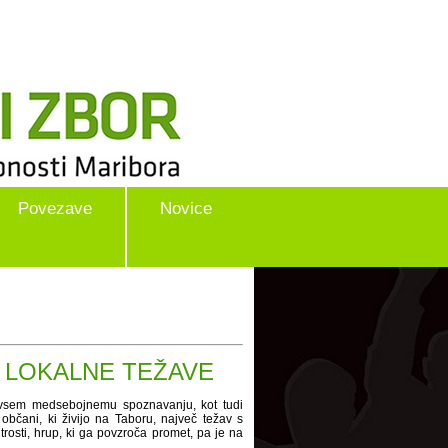
Povezave
Novice
 LOKALNE TEŽAVE
dvsem medsebojnemu spoznavanju, kot tudi
občani, ki živijo na Taboru, največ težav s
rosti, hrup, ki ga povzroča promet, pa je na