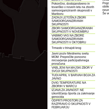
Pogo
Pokončno, dostojanstveno in
obli
tovariško v novem letu na zborih
neure
samoorganiziranih skupnosti v
Še v
Mariboru
ZADNJI LETOŠNJI ZBORI
SAMOORGANIZIRANIH
SKUPNOSTI
ZBORI SAMOORGANIZIRANIH
SKUPNOSTI V NOVEMBRU
VABIMO VAS NA ZBORE
SAMOORGANIZIRANIH
SKUPNOSTI V OKTOBRU
Trmasto v trinajsti krog
Javni poziv Mestnemu svetu
MOM: Preprečite ponovno
mrcvarjenje participativnega
proračuna
VABLJENI NA MAJSKI ZBOR V
SVOJI SKUPNOSTI
TUDI APRIL V BARVAH BOJA ZA
JAVNO
DVIG TEMPERATURE NA
ZBORIH V MARCU
IZJAVA ZA JAVNOST: NE
izkoriščanju športa za zakrivanje
genocida
ODPRTI PROSTORI ZA
RAZPRAVO O SKUPNOSTI V
FEBRUARJU