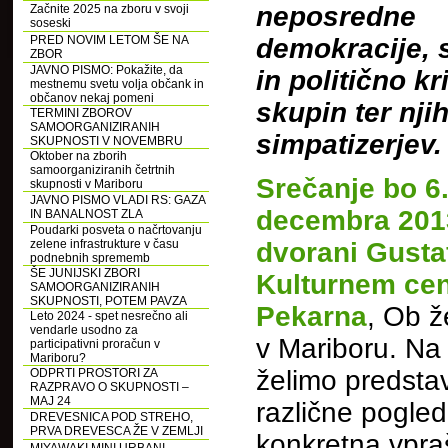
neposredne
Začnite 2025 na zboru v svoji
soseski
PRED NOVIM LETOM ŠE NA
demokracije, 
ZBOR
JAVNO PISMO: Pokažite, da
in politično kr
mestnemu svetu volja občank in
občanov nekaj pomeni
skupin ter nji
TERMINI ZBOROV
SAMOORGANIZIRANIH
simpatizerjev.
SKUPNOSTI V NOVEMBRU
Oktober na zborih
samoorganiziranih četrtnih
Srečanje bo 6
skupnosti v Mariboru
JAVNO PISMO VLADI RS: GAZA
decembra 201
IN BANALNOST ZLA
Poudarki posveta o načrtovanju
zelene infrastrukture v času
dvorani Gustaf
podnebnih sprememb
ŠE JUNIJSKI ZBORI
Kulturnem cen
SAMOORGANIZIRANIH
SKUPNOSTI, POTEM PAVZA
Pekarna
, Ob ž
Leto 2024 - spet nesrečno ali
vendarle usodno za
v Mariboru. Na
participativni proračun v
Mariboru?
želimo predstav
ODPRTI PROSTORI ZA
RAZPRAVO O SKUPNOSTI –
MAJ 24
različne pogle
DREVESNICA POD STREHO,
PRVA DREVESCA ŽE V ZEMLJI
konkretna vpra