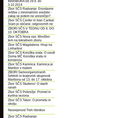
MARIBORA od 29.9. do
3.10.2014
Zbor SČS Radvanje: Enostavne
rešitve z minimalnimi sredstvi -
zakaj se potem ne uresničijo?
Zbor SČS Center in Ivan Cankar:
Sram je občane, odgovornih ne
ZBORI SČS V TEDNU OD 6. DO
10. OKTOBRA
Zbor SČS Nova vas: Mnoštvo
tem na tokratnem zboru
Zbor SČS Magdalena: Hrup na
Linhartovi
Zbor SČS Koroška vrata: O usodi
Doma MČ Koroška vrata ni
konsenza
Zbor SČS Kamnica: Kamnica je
Maribor v malem
ZBORI Samoorganiziranih
četrtnih in krajevnih skupnosti
Maribora od 13. do 17. oktobra
Zbor SČS Studenci: O starih
ranah
Zbor SČS Pobrežje: Promet in
kurilna sezona
Zbor SČS Tabor: O prometu in
okolju
Neurejenost Treh ribnikov
Zbor SČS Radvanje: