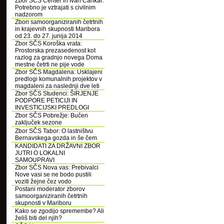
Zbor SČS Center in Ivan Cankar:
Potrebno je vztrajati s civilnim
nadzorom
Zbori samoorganiziranih četrtnih
in krajevnih skupnosti Maribora
od 23. do 27. junija 2014
Zbor SČS Koroška vrata:
Prostorska prezasedenost kot
razlog za gradnjo novega Doma
mestne četrti ne pije vode
Zbor SČS Magdalena: Usklajeni
predlogi komunalnih projektov v
magdaleni za naslednji dve leti
Zbor SČS Studenci: ŠIRJENJE
PODPORE PETICIJI IN
INVESTICIJSKI PREDLOGI
Zbor SČS Pobrežje: Bučen
zaključek sezone
Zbor SČS Tabor: O lastništvu
Bernavskega gozda in še čem
KANDIDATI ZA DRŽAVNI ZBOR
JUTRI O LOKALNI
SAMOUPRAVI
Zbor SČS Nova vas: Prebivalci
Nove vasi se ne bodo pustili
voziti žejne čez vodo
Postani moderator zborov
samoorganiziranih četrtnih
skupnosti v Mariboru
Kako se zgodijo spremembe? Ali
želiš biti del njih?