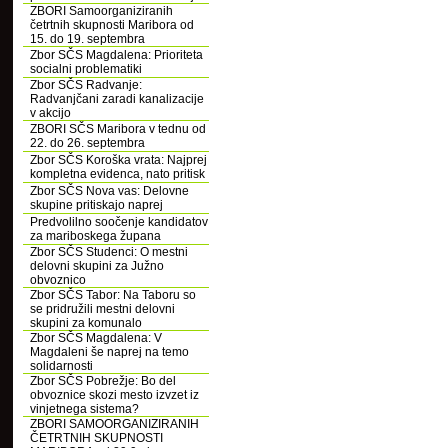
ZBORI Samoorganiziranih
četrtnih skupnosti Maribora od
15. do 19. septembra
Zbor SČS Magdalena: Prioriteta
socialni problematiki
Zbor SČS Radvanje:
Radvanjčani zaradi kanalizacije
v akcijo
ZBORI SČS Maribora v tednu od
22. do 26. septembra
Zbor SČS Koroška vrata: Najprej
kompletna evidenca, nato pritisk
Zbor SČS Nova vas: Delovne
skupine pritiskajo naprej
Predvolilno soočenje kandidatov
za mariboskega župana
Zbor SČS Studenci: O mestni
delovni skupini za Južno
obvoznico
Zbor SČS Tabor: Na Taboru so
se pridružili mestni delovni
skupini za komunalo
Zbor SČS Magdalena: V
Magdaleni še naprej na temo
solidarnosti
Zbor SČS Pobrežje: Bo del
obvoznice skozi mesto izvzet iz
vinjetnega sistema?
ZBORI SAMOORGANIZIRANIH
ČETRTNIH SKUPNOSTI