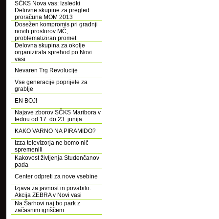
SČKS Nova vas: Izsledki
Delovne skupine za pregled
proračuna MOM 2013
Dosežen kompromis pri gradnji
novih prostorov MČ,
problematiziran promet
Delovna skupina za okolje
organizirala sprehod po Novi
vasi
Nevaren Trg Revolucije
Vse generacije poprijele za
grablje
EN BOJ!
Najave zborov SČKS Maribora v
tednu od 17. do 23. junija
KAKO VARNO NA PIRAMIDO?
Izza televizorja ne bomo nič
spremenili
Kakovost življenja Studenčanov
pada
Center odpreti za nove vsebine
Izjava za javnost in povabilo:
Akcija ZEBRA v Novi vasi
Na Šarhovi naj bo park z
začasnim igriščem