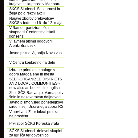
krajevnih skupnosti v Mariboru
SKČS Studenci: Solidarnost in
želja po direktni akciji
Najave zborov prebivalcev
SKČS v tednu od 6. do 12. maja
V Samoorganizirani četrtni
skupnosti Center smo iskali
konsenz
V javnem pismu odgovorili
Alenki Bratušek
Javno pismo: Agonija Nova vas
V Centru konkretno na delo
Izbrane prioritetne naloge v
dobro Magdalene in mesta
SELF-ORGANIZED DISTRICTS
AND LOCAL COMMUNITIES -
now also as booklet in english
Zbor SČS Radvanje: Varna pot v
šolo in nezavarovan daljnovod
Javno pismo vsled ponedeljkovi
izredni seji Državnega zbora RS
V novi vasi Zbor tokrat potekal
na prostem
Prvi zbor SČKS Koroška vrata
SČKS Studenci: delovni skupini
za igrišča ter obvoznico