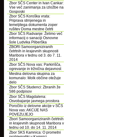
Zbor SČS Center in Ivan Cankar:
Vse več zanimanja za izložbe na
Gosposki
Zbor SČS Koroška vrata:
Priprava strnjenega in
temeljitega dokumenta zoper
rušitev Doma mestne četrti
Zbor SČS Radvanje: Želimo več
informacij o sanaciji Osnovne
šole Ludvika Pliberška
ZBORI Samoorganiziranih
četrtnih in krajevnih skupnosti
Maribora v tednu od 3. do 7. 11.
2014
Zbor SČS Nova vas: Parkirišča,
ogrevanje in tržnična dejavnost
Mestna delovna skupina za
komunalo: Molk občine otežuje
delo
Zbor SČS Studenci: Zbranih že
586 podpisov
Zbor SČS Magdalena:
Osvobajanje javnega prostora
Poročilo iz delovne akcije v SČS
Nova vas: AKCIJE NAS
POVEZUJEJO
Zbori Samoorganiziranih četrtnih
in krajevnih skupnosti Maribora v
tednu od 10. do 14. 11. 2014
Zbor SKS Kamnica: O prometni
problematiki v Kamnici