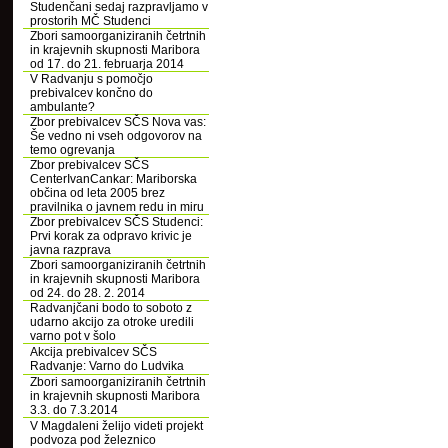
Studenčani sedaj razpravljamo v
prostorih MČ Studenci
Zbori samoorganiziranih četrtnih
in krajevnih skupnosti Maribora
od 17. do 21. februarja 2014
V Radvanju s pomočjo
prebivalcev končno do
ambulante?
Zbor prebivalcev SČS Nova vas:
Še vedno ni vseh odgovorov na
temo ogrevanja
Zbor prebivalcev SČS
CenterIvanCankar: Mariborska
občina od leta 2005 brez
pravilnika o javnem redu in miru
Zbor prebivalcev SČS Studenci:
Prvi korak za odpravo krivic je
javna razprava
Zbori samoorganiziranih četrtnih
in krajevnih skupnosti Maribora
od 24. do 28. 2. 2014
Radvanjčani bodo to soboto z
udarno akcijo za otroke uredili
varno pot v šolo
Akcija prebivalcev SČS
Radvanje: Varno do Ludvika
Zbori samoorganiziranih četrtnih
in krajevnih skupnosti Maribora
3.3. do 7.3.2014
V Magdaleni želijo videti projekt
podvoza pod železnico