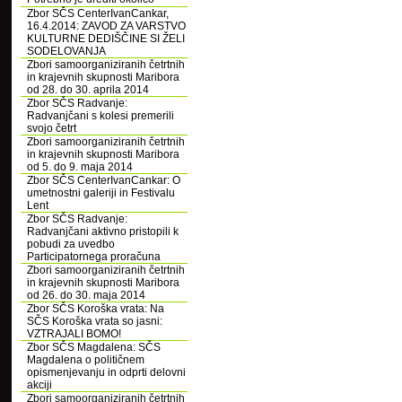
Zbor SČS CenterIvanCankar,
16.4.2014: ZAVOD ZA VARSTVO
KULTURNE DEDIŠČINE SI ŽELI
SODELOVANJA
Zbori samoorganiziranih četrtnih
in krajevnih skupnosti Maribora
od 28. do 30. aprila 2014
Zbor SČS Radvanje:
Radvanjčani s kolesi premerili
svojo četrt
Zbori samoorganiziranih četrtnih
in krajevnih skupnosti Maribora
od 5. do 9. maja 2014
Zbor SČS CenterIvanCankar: O
umetnostni galeriji in Festivalu
Lent
Zbor SČS Radvanje:
Radvanjčani aktivno pristopili k
pobudi za uvedbo
Participatornega proračuna
Zbori samoorganiziranih četrtnih
in krajevnih skupnosti Maribora
od 26. do 30. maja 2014
Zbor SČS Koroška vrata: Na
SČS Koroška vrata so jasni:
VZTRAJALI BOMO!
Zbor SČS Magdalena: SČS
Magdalena o političnem
opismenjevanju in odprti delovni
akciji
Zbori samoorganiziranih četrtnih