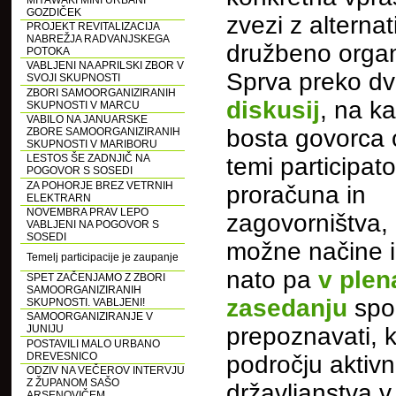
MIYAWAKI MINI URBANI
GOZDIČEK
zvezi z alterna
PROJEKT REVITALIZACIJA
NABREŽJA RADVANJSKEGA
družbeno organ
POTOKA
VABLJENI NA APRILSKI ZBOR V
Sprva preko d
SVOJI SKUPNOSTI
ZBORI SAMOORGANIZIRANIH
diskusij
, na ka
SKUPNOSTI V MARCU
VABILO NA JANUARSKE
bosta govorca 
ZBORE SAMOORGANIZIRANIH
SKUPNOSTI V MARIBORU
LESTOS ŠE ZADNJIČ NA
temi participat
POGOVOR S SOSEDI
ZA POHORJE BREZ VETRNIH
proračuna in
ELEKTRARN
NOVEMBRA PRAV LEPO
zagovorništva, 
VABLJENI NA POGOVOR S
SOSEDI
možne načine in
Temelj participacije je zaupanje
nato pa
v ple
SPET ZAČENJAMO Z ZBORI
SAMOORGANIZIRANIH
zasedanju
spoz
SKUPNOSTI. VABLJENI!
SAMOORGANIZIRANJE V
JUNIJU
prepoznavati, k
POSTAVILI MALO URBANO
DREVESNICO
področju aktiv
ODZIV NA VEČEROV INTERVJU
Z ŽUPANOM SAŠO
državljanstva v
ARSENOVIČEM