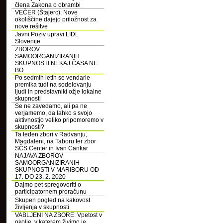
člena Zakona o obrambi
VEČER (Štajerc): Nove
okoliščine dajejo priložnost za
nove rešitve
Javni Poziv upravi LIDL
Slovenije
ZBOROV
SAMOORGANIZIRANIH
SKUPNOSTI NEKAJ ČASA NE
BO
Po sedmih letih se vendarle
premika tudi na sodelovanju
ljudi in predstavniki ožje lokalne
skupnosti
Se ne zavedamo, ali pa ne
verjamemo, da lahko s svojo
aktivnostjo veliko pripomoremo v
skupnosti?
Ta teden zbori v Radvanju,
Magdaleni, na Taboru ter zbor
SČS Center in Ivan Cankar
NAJAVA ZBOROV
SAMOORGANIZIRANIH
SKUPNOSTI V MARIBORU OD
17. DO 23. 2. 2020
Dajmo pet spregovoriti o
participatornem proračunu
Skupen pogled na kakovost
življenja v skupnosti
VABLJENI NA ZBORE: Vpetost v
okolje, v katerem živimo je