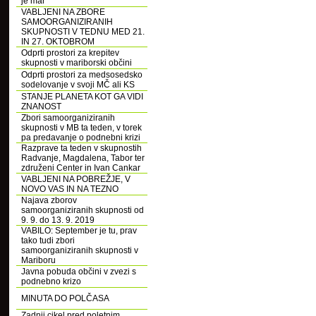
je mar
VABLJENI NA ZBORE
SAMOORGANIZIRANIH
SKUPNOSTI V TEDNU MED 21.
IN 27. OKTOBROM
Odprti prostori za krepitev
skupnosti v mariborski občini
Odprti prostori za medsosedsko
sodelovanje v svoji MČ ali KS
STANJE PLANETA KOT GA VIDI
ZNANOST
Zbori samoorganiziranih
skupnosti v MB ta teden, v torek
pa predavanje o podnebni krizi
Razprave ta teden v skupnostih
Radvanje, Magdalena, Tabor ter
združeni Center in Ivan Cankar
VABLJENI NA POBREŽJE, V
NOVO VAS IN NA TEZNO
Najava zborov
samoorganiziranih skupnosti od
9. 9. do 13. 9. 2019
VABILO: September je tu, prav
tako tudi zbori
samoorganiziranih skupnosti v
Mariboru
Javna pobuda občini v zvezi s
podnebno krizo
MINUTA DO POLČASA
Zadnji cikel pred poletnim