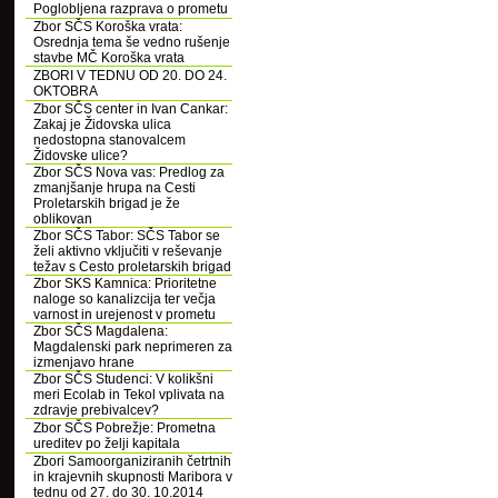
Poglobljena razprava o prometu
Zbor SČS Koroška vrata:
Osrednja tema še vedno rušenje
stavbe MČ Koroška vrata
ZBORI V TEDNU OD 20. DO 24.
OKTOBRA
Zbor SČS center in Ivan Cankar:
Zakaj je Židovska ulica
nedostopna stanovalcem
Židovske ulice?
Zbor SČS Nova vas: Predlog za
zmanjšanje hrupa na Cesti
Proletarskih brigad je že
oblikovan
Zbor SČS Tabor: SČS Tabor se
želi aktivno vključiti v reševanje
težav s Cesto proletarskih brigad
Zbor SKS Kamnica: Prioritetne
naloge so kanalizcija ter večja
varnost in urejenost v prometu
Zbor SČS Magdalena:
Magdalenski park neprimeren za
izmenjavo hrane
Zbor SČS Studenci: V kolikšni
meri Ecolab in Tekol vplivata na
zdravje prebivalcev?
Zbor SČS Pobrežje: Prometna
ureditev po želji kapitala
Zbori Samoorganiziranih četrtnih
in krajevnih skupnosti Maribora v
tednu od 27. do 30. 10.2014