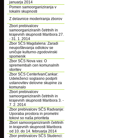
januarja 2014
Pomen samoorganiziranja v
lokalni skupnosti
Z delavnice moderiranja zborov
Zbori prebivalcev
samoorganiziranih četrtnih in
krajevnih skupnosti Maribora 27.
- 31. 1. 2014
Zbor SČS Magdalena: Zaradi
neupoštevanja odlokov se
uničuje kulturno-zgodovinski
spomenik
Zbor SČS Nova vas: O
spremembah cen komunalnih
storitev
Zbor SČS CenterIvanCankar:
Udeleženci soglasno podprli
ustanovitev delovne skupine za
komunalo
Zbori prebivalcev
samoorganiziranih četrtnih in
krajevnih skupnosti Maribora 3. -
7. 2. 2014
Zbor prebivalcev SČS Radvanje:
Uporaba prostora in prometni
tokovi so naša prioriteta
Zbori samoorganiziranih četrtnih
in krajevnih skupnosti Maribora
od 10. do 14. februarja 2014
Zbor prebivalcev SČS Studenci: