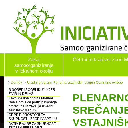
Zakaj
Četrtni in krajevni zbori 
samoorganiziranje
v lokalnem okolju
Domov
Uradni program Plenuma vstajniških skupin Centralne evrope
S SOSEDI SOOBLIKUJ, KJER
ŽIVIŠ IN DELAŠ
PLENARN
Kako Mestna občina Maribor
izvaja projekte participativnega
SREČANJ
proračuna in zakaj je izvedbi
zelo težko slediti?
ODPRTI PROSTORI ZA
VSTAJNIŠ
SKUPNOST - ZBORI V APRILU
AKTIVIRAJ SE ZA SKUPNOST -
ZBORI V FEBRUARJU