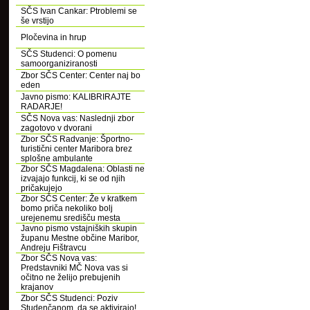
SČS Ivan Cankar: Ptroblemi se
še vrstijo
Pločevina in hrup
SČS Studenci: O pomenu
samoorganiziranosti
Zbor SČS Center: Center naj bo
eden
Javno pismo: KALIBRIRAJTE
RADARJE!
SČS Nova vas: Naslednji zbor
zagotovo v dvorani
Zbor SČS Radvanje: Športno-
turistični center Maribora brez
splošne ambulante
Zbor SČS Magdalena: Oblasti ne
izvajajo funkcij, ki se od njih
pričakujejo
Zbor SČS Center: Že v kratkem
bomo priča nekoliko bolj
urejenemu središču mesta
Javno pismo vstajniških skupin
županu Mestne občine Maribor,
Andreju Fištravcu
Zbor SČS Nova vas:
Predstavniki MČ Nova vas si
očitno ne želijo prebujenih
krajanov
Zbor SČS Studenci: Poziv
Studenčanom, da se aktivirajo!