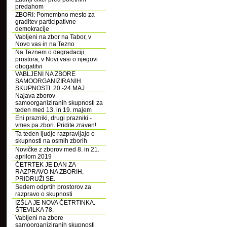
predahom
ZBORI: Pomembno mesto za
graditev participativne
demokracije
Vabljeni na zbor na Tabor, v
Novo vas in na Tezno
Na Teznem o degradaciji
prostora, v Novi vasi o njegovi
obogatitvi
VABLJENI NA ZBORE
SAMOORGANIZIRANIH
SKUPNOSTI: 20.-24.MAJ
Najava zborov
samoorganiziranih skupnosti za
teden med 13. in 19. majem
Eni prazniki, drugi prazniki -
vmes pa zbori. Pridite zraven!
Ta teden ljudje razpravljajo o
skupnosti na osmih zborih
Novičke z zborov med 8. in 21.
aprilom 2019
ČETRTEK JE DAN ZA
RAZPRAVO NA ZBORIH.
PRIDRUŽI SE.
Sedem odprtih prostorov za
razpravo o skupnosti
IZŠLA JE NOVA ČETRTINKA.
ŠTEVILKA 78.
Vabljeni na zbore
samoorganiziranih skupnosti