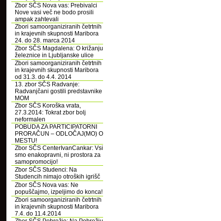
Zbor SČS Nova vas: Prebivalci
Nove vasi več ne bodo prosili
ampak zahtevali
Zbori samoorganiziranih četrtnih
in krajevnih skupnosti Maribora
24. do 28. marca 2014
Zbor SČS Magdalena: O križanju
železnice in Ljubljanske ulice
Zbori samoorganiziranih četrtnih
in krajevnih skupnosti Maribora
od 31.3. do 4.4. 2014
13. zbor SČS Radvanje:
Radvanjčani gostili predstavnike
MOM
Zbor SČS Koroška vrata,
27.3.2014: Tokrat zbor bolj
neformalen
POBUDA ZA PARTICIPATORNI
PRORAČUN – ODLOČAJ(MO) O
MESTU!
Zbor SČS CenterIvanCankar: Vsi
smo enakopravni, ni prostora za
samopromocijo!
Zbor SČS Studenci: Na
Studencih nimajo otroških igrišč
Zbor SČS Nova vas: Ne
popuščajmo, izpeljimo do konca!
Zbori samoorganiziranih četrtnih
in krajevnih skupnosti Maribora
7.4. do 11.4.2014