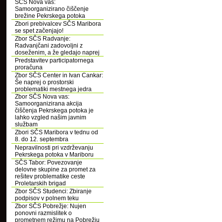
SČS Nova vas:
Samoorganizirano čiščenje
brežine Pekrskega potoka
Zbori prebivalcev SČS Maribora
se spet začenjajo!
Zbor SČS Radvanje:
Radvanjčani zadovoljni z
doseženim, a že gledajo naprej
Predstavitev participatornega
proračuna
Zbor SČS Center in Ivan Cankar:
Še naprej o prostorski
problematiki mestnega jedra
Zbor SČS Nova vas:
Samoorganizirana akcija
čiščenja Pekrskega potoka je
lahko vzgled našim javnim
službam
Zbori SČS Maribora v tednu od
8. do 12. septembra
Nepravilnosti pri vzdrževanju
Pekrskega potoka v Mariboru
SČS Tabor: Povezovanje
delovne skupine za promet za
rešitev problematike ceste
Proletarskih brigad
Zbor SČS Studenci: Zbiranje
podpisov v polnem teku
Zbor SČS Pobrežje: Nujen
ponovni razmislitek o
prometnem režimu na Pobrežju