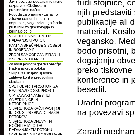
tudi stojnice, č
Javni poziv za podaljšanje javne
razprave o Občinskem
njih predstaviti
prostorskem načrtu
Pobuda za ohranitev za javno
zdravje pomembnega in
publikacije ali 
neprecenljivega zelenega fonda
pri Kliniki za ginekologijo in
material. Kosil
perinatologijo
V SOBOTO VABLJENI OB
vegansko. Medi
RADVANJSKI POTOK
KAM NA SREČANJE S SOSEDI
bodo prisotni, 
IN SOSEDAMI?
ZBORI SAMOORGANIZIRANIH
dogajanju obve
SKUPNOSTI V MAJU
Zasadili povsem gol del obrežja
preko tiskovne
Radvanjskega potoka
Skupaj za skupno, ljudske
konference in j
zahteve kontra predvolilnim
objubam
SPET ODPRTI PROSTORI ZA
besedil.
RAZPRAVO O SKUPNOSTI
V MIYAWAKI NAMESTILI
GNEZDILNICE IN
Uradni program
NETOPIRNICE
S SPREHODA KAČJI PASTIRJI
na povezavi sp
IN DRUGI PREBIVALCI NAŠIH
POTOKOV
S SPREHODA DNEVNI IN
NOČNI LETALCI OB
Zaradi mednar
RADVANJSKEM POTOKU
VABLJENI NA NARAVOSLOVNE