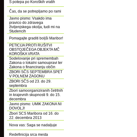
S potepa po Koroških vratih
Čas, da se potrepljamo po rami
Javno pismo: Vsakdo ima
pravico do zdravega
življenjskega okolja, tudi mi na
Studencih
Pomagajte graditi boljši Maribor!
PETICIJA PROTI RUŠITVI
OBSTOJEČEGA OBJEKTA MČ
KOROŠKA VRATA
Sodelovanje pri spremembah
Zakona o lokalni samoupravi ter
Zakona o financiranju občin
ZBORI SČS SEPTEMBRA SPET
V POLNEM ZAGONU
ZBORI SČS od 23. do 29.
septembra
Zbori samoorganiziranih četrtnih
in krajevnih skupnosti 9. do 15.
decembra
Javno pismo: UMIK ZAKONA NI
DOVOLJ!
Zbori SCS Maribora od 16. do
22. decembra 2013
Nova vas: Saga se nadaljuje
Redefinicija srca mesta