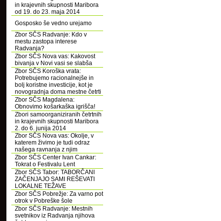
in krajevnih skupnosti Maribora
od 19. do 23. maja 2014
Gosposko še vedno urejamo
Zbor SČS Radvanje: Kdo v
mestu zastopa interese
Radvanja?
Zbor SČS Nova vas: Kakovost
bivanja v Novi vasi se slabša
Zbor SČS Koroška vrata:
Potrebujemo racionalnejše in
bolj koristne investicije, kot je
novogradnja doma mestne četrti
Zbor SČS Magdalena:
Obnovimo košarkaška igrišča!
Zbori samoorganiziranih četrtnih
in krajevnih skupnosti Maribora
2. do 6. junija 2014
Zbor SČS Nova vas: Okolje, v
katerem živimo je tudi odraz
našega ravnanja z njim
Zbor SČS Center Ivan Cankar:
Tokrat o Festivalu Lent
Zbor SČS Tabor: TABORČANI
ZAČENJAJO SAMI REŠEVATI
LOKALNE TEŽAVE
Zbor SČS Pobrežje: Za varno pot
otrok v Pobreške šole
Zbor SČS Radvanje: Mestnih
svetnikov iz Radvanja njihova