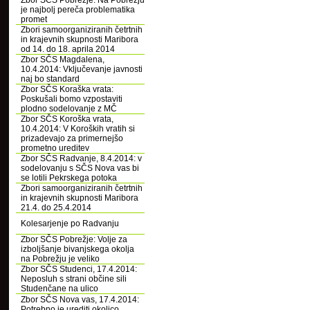
Zbor SČS Pobrežje: Na Pobrežju
je najbolj pereča problematika
promet
Zbori samoorganiziranih četrtnih
in krajevnih skupnosti Maribora
od 14. do 18. aprila 2014
Zbor SČS Magdalena,
10.4.2014: Vključevanje javnosti
naj bo standard
Zbor SČS Koraška vrata:
Poskušali bomo vzpostaviti
plodno sodelovanje z MČ
Zbor SČS Koroška vrata,
10.4.2014: V Koroških vratih si
prizadevajo za primernejšo
prometno ureditev
Zbor SČS Radvanje, 8.4.2014: v
sodelovanju s SČS Nova vas bi
se lotili Pekrskega potoka
Zbori samoorganiziranih četrtnih
in krajevnih skupnosti Maribora
21.4. do 25.4.2014
Kolesarjenje po Radvanju
Zbor SČS Pobrežje: Volje za
izboljšanje bivanjskega okolja
na Pobrežju je veliko
Zbor SČS Studenci, 17.4.2014:
Neposluh s strani občine sili
Studenčane na ulico
Zbor SČS Nova vas, 17.4.2014:
Potrebno je urediti okolico