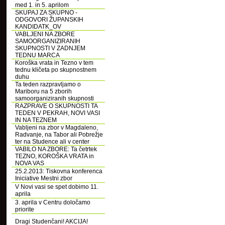
med 1. in 5. aprilom
SKUPAJ ZA SKUPNO -
ODGOVORI ŽUPANSKIH
KANDIDATK_OV
VABLJENI NA ZBORE
SAMOORGANIZIRANIH
SKUPNOSTI V ZADNJEM
TEDNU MARCA
Koroška vrata in Tezno v tem
tednu kličeta po skupnostnem
duhu
Ta teden razpravljamo o
Mariboru na 5 zborih
samoorganiziranih skupnosti
RAZPRAVE O SKUPNOSTI TA
TEDEN V PEKRAH, NOVI VASI
IN NA TEZNEM
Vabljeni na zbor v Magdaleno,
Radvanje, na Tabor ali Pobrežje
ter na Studence ali v center
VABILO NA ZBORE: Ta četrtek
TEZNO, KOROŠKA VRATA in
NOVA VAS
25.2.2013: Tiskovna konferenca
Iniciative Mestni zbor
V Novi vasi se spet dobimo 11.
aprila
3. aprila v Centru določamo
priorite
Dragi Studenčani! AKCIJA!