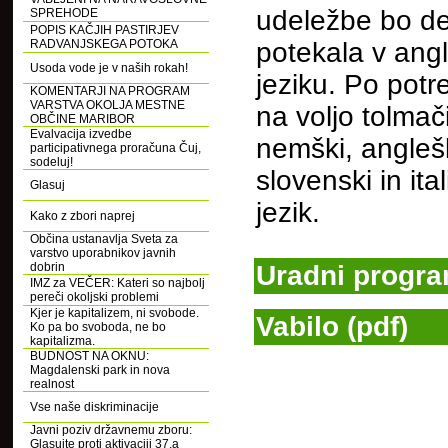
udeležbe bo d
SPREHODE
POPIS KAČJIH PASTIRJEV
RADVANJSKEGA POTOKA
potekala v an
Usoda vode je v naših rokah!
jeziku. Po potr
KOMENTARJI NA PROGRAM
VARSTVA OKOLJA MESTNE
na voljo tolmači 
OBČINE MARIBOR
Evalvacija izvedbe
nemški, anglešk
participativnega proračuna Čuj,
sodeluj!
slovenski in ital
Glasuj
jezik.
Kako z zbori naprej
Občina ustanavlja Sveta za
varstvo uporabnikov javnih
dobrin
Uradni progra
IMZ za VEČER: Kateri so najbolj
pereči okoljski problemi
Kjer je kapitalizem, ni svobode.
Vabilo (pdf)
Ko pa bo svoboda, ne bo
kapitalizma.
BUDNOST NA OKNU:
Magdalenski park in nova
realnost
Vse naše diskriminacije
Javni poziv državnemu zboru:
Glasujte proti aktivaciji 37.a