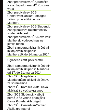
Zbor prebivalcev SČS Koroška
vrata: Zaparkirana MČ Koroška
vrata
Zbor prebivalcev SČS
CenterIvanCankar: Pomagati
želimo pri ureditvi centra
Maribora
Zbor prebivalcev SČS Studenci:
Zadnji poziv za razbremenitev
studenških cest
Zbor prebivalcev SČS Nova vas:
Mariborski vodovod nas ne
jemlje resno
Zbori samoorganiziranih četrtnih
in krajevnih skupnosti
Maribora10. do 14. marca 2014
Uglašene četrti prvič v etru
Zbori samoorganiziranih četrtnih
in krajevnih skupnosti Maribora
od 17. do 21. marca 2014
Zbor SČS Magdalena:
Magdalenčani aktivni ob Dnevu
za spremembe
Zbor SČS Koroška vrata: Kako
aktivirati še več sokrajanov
Zbor SČS Studenci: Najbolj
pereč je še vedno podaljšek
Ceste Proletarskih brigad
Zbor SČS CenterIvanCankar:
Akcija gre naprej