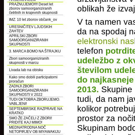
PRAZNUJEMO!!!! Deset let
oblikah že izvaj
zborov samoorganiziranih
četrtnih in krajevnih skupnosti
V ta namen vas
IMZ: 10 let zborov občank_ov
URESNIČITEV LJUDSKIH
da na spodaj n
ZAHTEV
APRILSKI ZBORI
elektronski nas
SAMOORGANIZIRANIH
SKUPNOSTI
telefon
potrdit
3. MARCA BOMO NA ŠTRAJKU
udeležbo z ok
Zbori samoorganiziranih
skupnosti v marcu
številom udel
Livada lab na obisku
Kako smo dobili participatorni
do najkasneje 
proračun
ZADNJI ZBORI
2013.
Skupine 
SAMOORGANIZIRANIH
SKUPNOSTI V 2022
tudi, da nam jav
TUDI OKTOBRA ZBORUJEMO.
VABLJENI!
kolikor potrebu
SEPTEMBRSKE RAZPRAVE NA
KRATKO
prostor za noči
SMO ŽE ZAČELI Z ZBORI!
PRIDITE KAJ MIMO!
Skupinam bodo
MEDNATRODNA NOČ
NETOPIRJEV OB MIYAWAKIJU