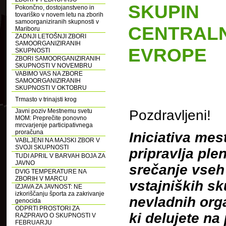
SKUPIN
Pokončno, dostojanstveno in
tovariško v novem letu na zborih
samoorganiziranih skupnosti v
CENTRAL
Mariboru
ZADNJI LETOŠNJI ZBORI
SAMOORGANIZIRANIH
EVROPE
SKUPNOSTI
ZBORI SAMOORGANIZIRANIH
SKUPNOSTI V NOVEMBRU
VABIMO VAS NA ZBORE
SAMOORGANIZIRANIH
SKUPNOSTI V OKTOBRU
Trmasto v trinajsti krog
Javni poziv Mestnemu svetu
Pozdravljeni!
MOM: Preprečite ponovno
mrcvarjenje participativnega
proračuna
Iniciativa mes
VABLJENI NA MAJSKI ZBOR V
SVOJI SKUPNOSTI
pripravlja ple
TUDI APRIL V BARVAH BOJA ZA
JAVNO
srečanje vseh
DVIG TEMPERATURE NA
ZBORIH V MARCU
vstajniških sk
IZJAVA ZA JAVNOST: NE
izkoriščanju športa za zakrivanje
nevladnih orga
genocida
ODPRTI PROSTORI ZA
ki delujete na
RAZPRAVO O SKUPNOSTI V
FEBRUARJU