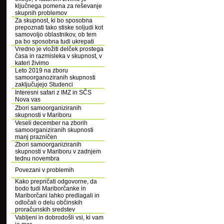
ključnega pomena za reševanje
skupnih problemov
Za skupnost, ki bo sposobna
prepoznati tako stiske soljudi kot
samovoljo oblastnikov, ob tem
pa bo sposobna tudi ukrepati
Vredno je vložiti delček prostega
časa in razmisleka v skupnost, v
kateri živimo
Leto 2019 na zboru
samoorganoziranih skupnosti
zaključujejo Studenci
Interesni safari z IMZ in SČS
Nova vas
Zbori samoorganiziranih
skupnosti v Mariboru
Veseli december na zborih
samoorganiziranih skupnosti
manj prazničen
Zbori samoorganiziranih
skupnosti v Mariboru v zadnjem
tednu novembra
Povezani v problemih
Kako prepričati odgovorne, da
bodo tudi Mariborčanke in
Mariborčani lahko predlagali in
odločali o delu občinskih
proračunskih sredstev
Vabljeni in dobrodošli vsi, ki vam