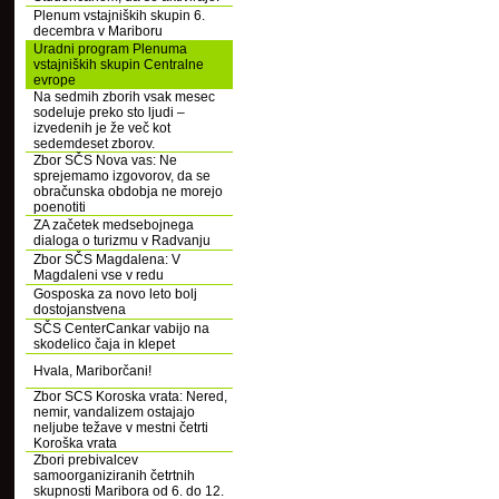
Plenum vstajniških skupin 6.
decembra v Mariboru
Uradni program Plenuma
vstajniških skupin Centralne
evrope
Na sedmih zborih vsak mesec
sodeluje preko sto ljudi –
izvedenih je že več kot
sedemdeset zborov.
Zbor SČS Nova vas: Ne
sprejemamo izgovorov, da se
obračunska obdobja ne morejo
poenotiti
ZA začetek medsebojnega
dialoga o turizmu v Radvanju
Zbor SČS Magdalena: V
Magdaleni vse v redu
Gosposka za novo leto bolj
dostojanstvena
SČS CenterCankar vabijo na
skodelico čaja in klepet
Hvala, Mariborčani!
Zbor SCS Koroska vrata: Nered,
nemir, vandalizem ostajajo
neljube težave v mestni četrti
Koroška vrata
Zbori prebivalcev
samoorganiziranih četrtnih
skupnosti Maribora od 6. do 12.