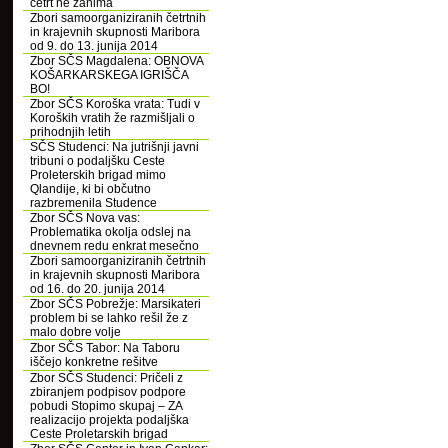
četrt ne zanima
Zbori samoorganiziranih četrtnih
in krajevnih skupnosti Maribora
od 9. do 13. junija 2014
Zbor SČS Magdalena: OBNOVA
KOŠARKARSKEGA IGRIŠČA
BO!
Zbor SČS Koroška vrata: Tudi v
Koroških vratih že razmišljali o
prihodnjih letih
SČS Studenci: Na jutrišnji javni
tribuni o podaljšku Ceste
Proleterskih brigad mimo
Qlandije, ki bi občutno
razbremenila Studence
Zbor SČS Nova vas:
Problematika okolja odslej na
dnevnem redu enkrat mesečno
Zbori samoorganiziranih četrtnih
in krajevnih skupnosti Maribora
od 16. do 20. junija 2014
Zbor SČS Pobrežje: Marsikateri
problem bi se lahko rešil že z
malo dobre volje
Zbor SČS Tabor: Na Taboru
iščejo konkretne rešitve
Zbor SČS Studenci: Pričeli z
zbiranjem podpisov podpore
pobudi Stopimo skupaj – ZA
realizacijo projekta podaljška
Ceste Proletarskih brigad