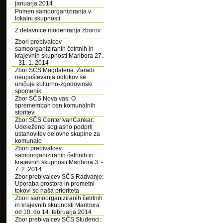
januarja 2014
Pomen samoorganiziranja v
lokalni skupnosti
Z delavnice moderiranja zborov
Zbori prebivalcev
samoorganiziranih četrtnih in
krajevnih skupnosti Maribora 27.
- 31. 1. 2014
Zbor SČS Magdalena: Zaradi
neupoštevanja odlokov se
uničuje kulturno-zgodovinski
spomenik
Zbor SČS Nova vas: O
spremembah cen komunalnih
storitev
Zbor SČS CenterIvanCankar:
Udeleženci soglasno podprli
ustanovitev delovne skupine za
komunalo
Zbori prebivalcev
samoorganiziranih četrtnih in
krajevnih skupnosti Maribora 3. -
7. 2. 2014
Zbor prebivalcev SČS Radvanje:
Uporaba prostora in prometni
tokovi so naša prioriteta
Zbori samoorganiziranih četrtnih
in krajevnih skupnosti Maribora
od 10. do 14. februarja 2014
Zbor prebivalcev SČS Studenci: