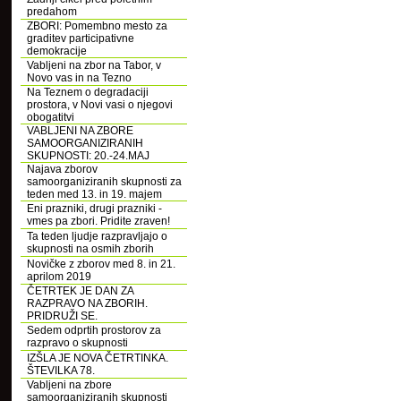
predahom
ZBORI: Pomembno mesto za
graditev participativne
demokracije
Vabljeni na zbor na Tabor, v
Novo vas in na Tezno
Na Teznem o degradaciji
prostora, v Novi vasi o njegovi
obogatitvi
VABLJENI NA ZBORE
SAMOORGANIZIRANIH
SKUPNOSTI: 20.-24.MAJ
Najava zborov
samoorganiziranih skupnosti za
teden med 13. in 19. majem
Eni prazniki, drugi prazniki -
vmes pa zbori. Pridite zraven!
Ta teden ljudje razpravljajo o
skupnosti na osmih zborih
Novičke z zborov med 8. in 21.
aprilom 2019
ČETRTEK JE DAN ZA
RAZPRAVO NA ZBORIH.
PRIDRUŽI SE.
Sedem odprtih prostorov za
razpravo o skupnosti
IZŠLA JE NOVA ČETRTINKA.
ŠTEVILKA 78.
Vabljeni na zbore
samoorganiziranih skupnosti