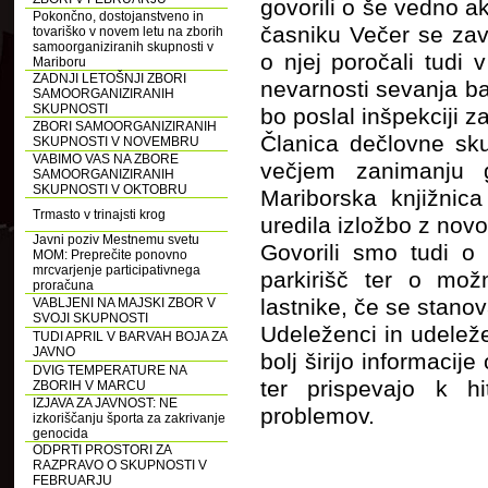
govorili o še vedno ak
Pokončno, dostojanstveno in
časniku Večer se za
tovariško v novem letu na zborih
samoorganiziranih skupnosti v
o njej poročali tudi
Mariboru
ZADNJI LETOŠNJI ZBORI
nevarnosti sevanja ba
SAMOORGANIZIRANIH
SKUPNOSTI
bo poslal inšpekciji za
ZBORI SAMOORGANIZIRANIH
Članica dečlovne sku
SKUPNOSTI V NOVEMBRU
VABIMO VAS NA ZBORE
večjem zanimanju g
SAMOORGANIZIRANIH
SKUPNOSTI V OKTOBRU
Mariborska knjižnica
Trmasto v trinajsti krog
uredila izložbo z nov
Javni poziv Mestnemu svetu
Govorili smo tudi o 
MOM: Preprečite ponovno
mrcvarjenje participativnega
parkirišč ter o mož
proračuna
lastnike, če se stanova
VABLJENI NA MAJSKI ZBOR V
SVOJI SKUPNOSTI
Udeleženci in udelež
TUDI APRIL V BARVAH BOJA ZA
JAVNO
bolj širijo informacij
DVIG TEMPERATURE NA
ter prispevajo k h
ZBORIH V MARCU
IZJAVA ZA JAVNOST: NE
problemov.
izkoriščanju športa za zakrivanje
genocida
ODPRTI PROSTORI ZA
RAZPRAVO O SKUPNOSTI V
FEBRUARJU