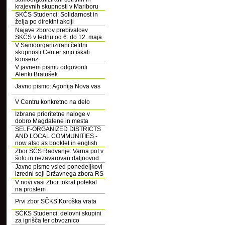
krajevnih skupnosti v Mariboru
SKČS Studenci: Solidarnost in
želja po direktni akciji
Najave zborov prebivalcev
SKČS v tednu od 6. do 12. maja
V Samoorganizirani četrtni
skupnosti Center smo iskali
konsenz
V javnem pismu odgovorili
Alenki Bratušek
Javno pismo: Agonija Nova vas
V Centru konkretno na delo
Izbrane prioritetne naloge v
dobro Magdalene in mesta
SELF-ORGANIZED DISTRICTS
AND LOCAL COMMUNITIES -
now also as booklet in english
Zbor SČS Radvanje: Varna pot v
šolo in nezavarovan daljnovod
Javno pismo vsled ponedeljkovi
izredni seji Državnega zbora RS
V novi vasi Zbor tokrat potekal
na prostem
Prvi zbor SČKS Koroška vrata
SČKS Studenci: delovni skupini
za igrišča ter obvoznico