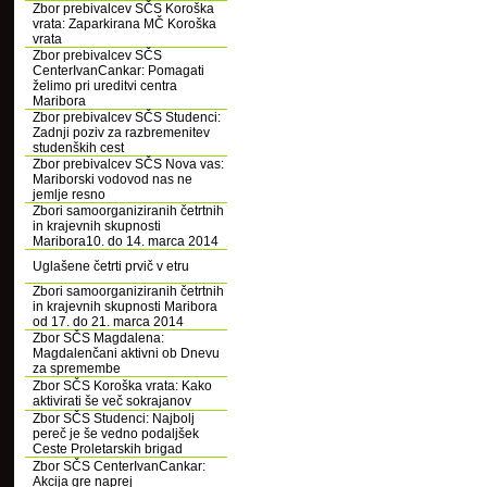
Zbor prebivalcev SČS Koroška
vrata: Zaparkirana MČ Koroška
vrata
Zbor prebivalcev SČS
CenterIvanCankar: Pomagati
želimo pri ureditvi centra
Maribora
Zbor prebivalcev SČS Studenci:
Zadnji poziv za razbremenitev
studenških cest
Zbor prebivalcev SČS Nova vas:
Mariborski vodovod nas ne
jemlje resno
Zbori samoorganiziranih četrtnih
in krajevnih skupnosti
Maribora10. do 14. marca 2014
Uglašene četrti prvič v etru
Zbori samoorganiziranih četrtnih
in krajevnih skupnosti Maribora
od 17. do 21. marca 2014
Zbor SČS Magdalena:
Magdalenčani aktivni ob Dnevu
za spremembe
Zbor SČS Koroška vrata: Kako
aktivirati še več sokrajanov
Zbor SČS Studenci: Najbolj
pereč je še vedno podaljšek
Ceste Proletarskih brigad
Zbor SČS CenterIvanCankar:
Akcija gre naprej