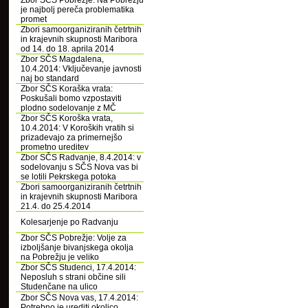
Zbor SČS Pobrežje: Na Pobrežju
je najbolj pereča problematika
promet
Zbori samoorganiziranih četrtnih
in krajevnih skupnosti Maribora
od 14. do 18. aprila 2014
Zbor SČS Magdalena,
10.4.2014: Vključevanje javnosti
naj bo standard
Zbor SČS Koraška vrata:
Poskušali bomo vzpostaviti
plodno sodelovanje z MČ
Zbor SČS Koroška vrata,
10.4.2014: V Koroških vratih si
prizadevajo za primernejšo
prometno ureditev
Zbor SČS Radvanje, 8.4.2014: v
sodelovanju s SČS Nova vas bi
se lotili Pekrskega potoka
Zbori samoorganiziranih četrtnih
in krajevnih skupnosti Maribora
21.4. do 25.4.2014
Kolesarjenje po Radvanju
Zbor SČS Pobrežje: Volje za
izboljšanje bivanjskega okolja
na Pobrežju je veliko
Zbor SČS Studenci, 17.4.2014:
Neposluh s strani občine sili
Studenčane na ulico
Zbor SČS Nova vas, 17.4.2014:
Potrebno je urediti okolico