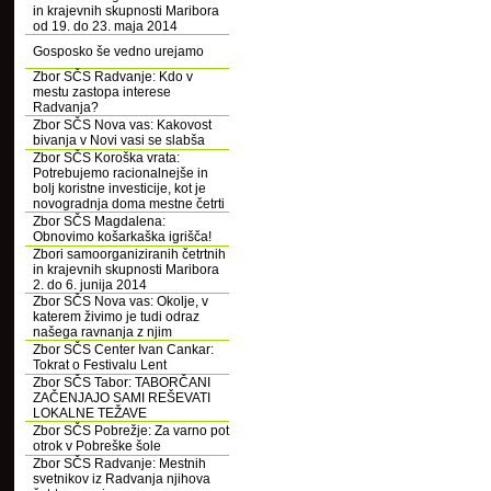
in krajevnih skupnosti Maribora
od 19. do 23. maja 2014
Gosposko še vedno urejamo
Zbor SČS Radvanje: Kdo v
mestu zastopa interese
Radvanja?
Zbor SČS Nova vas: Kakovost
bivanja v Novi vasi se slabša
Zbor SČS Koroška vrata:
Potrebujemo racionalnejše in
bolj koristne investicije, kot je
novogradnja doma mestne četrti
Zbor SČS Magdalena:
Obnovimo košarkaška igrišča!
Zbori samoorganiziranih četrtnih
in krajevnih skupnosti Maribora
2. do 6. junija 2014
Zbor SČS Nova vas: Okolje, v
katerem živimo je tudi odraz
našega ravnanja z njim
Zbor SČS Center Ivan Cankar:
Tokrat o Festivalu Lent
Zbor SČS Tabor: TABORČANI
ZAČENJAJO SAMI REŠEVATI
LOKALNE TEŽAVE
Zbor SČS Pobrežje: Za varno pot
otrok v Pobreške šole
Zbor SČS Radvanje: Mestnih
svetnikov iz Radvanja njihova