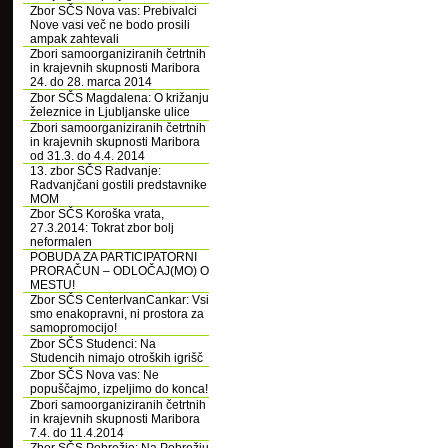
Zbor SČS Nova vas: Prebivalci
Nove vasi več ne bodo prosili
ampak zahtevali
Zbori samoorganiziranih četrtnih
in krajevnih skupnosti Maribora
24. do 28. marca 2014
Zbor SČS Magdalena: O križanju
železnice in Ljubljanske ulice
Zbori samoorganiziranih četrtnih
in krajevnih skupnosti Maribora
od 31.3. do 4.4. 2014
13. zbor SČS Radvanje:
Radvanjčani gostili predstavnike
MOM
Zbor SČS Koroška vrata,
27.3.2014: Tokrat zbor bolj
neformalen
POBUDA ZA PARTICIPATORNI
PRORAČUN – ODLOČAJ(MO) O
MESTU!
Zbor SČS CenterIvanCankar: Vsi
smo enakopravni, ni prostora za
samopromocijo!
Zbor SČS Studenci: Na
Studencih nimajo otroških igrišč
Zbor SČS Nova vas: Ne
popuščajmo, izpeljimo do konca!
Zbori samoorganiziranih četrtnih
in krajevnih skupnosti Maribora
7.4. do 11.4.2014