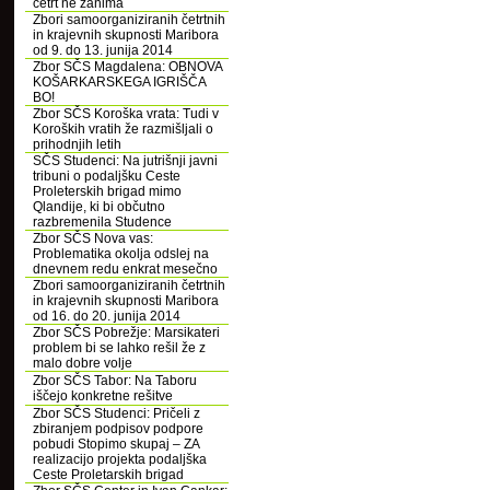
četrt ne zanima
Zbori samoorganiziranih četrtnih
in krajevnih skupnosti Maribora
od 9. do 13. junija 2014
Zbor SČS Magdalena: OBNOVA
KOŠARKARSKEGA IGRIŠČA
BO!
Zbor SČS Koroška vrata: Tudi v
Koroških vratih že razmišljali o
prihodnjih letih
SČS Studenci: Na jutrišnji javni
tribuni o podaljšku Ceste
Proleterskih brigad mimo
Qlandije, ki bi občutno
razbremenila Studence
Zbor SČS Nova vas:
Problematika okolja odslej na
dnevnem redu enkrat mesečno
Zbori samoorganiziranih četrtnih
in krajevnih skupnosti Maribora
od 16. do 20. junija 2014
Zbor SČS Pobrežje: Marsikateri
problem bi se lahko rešil že z
malo dobre volje
Zbor SČS Tabor: Na Taboru
iščejo konkretne rešitve
Zbor SČS Studenci: Pričeli z
zbiranjem podpisov podpore
pobudi Stopimo skupaj – ZA
realizacijo projekta podaljška
Ceste Proletarskih brigad