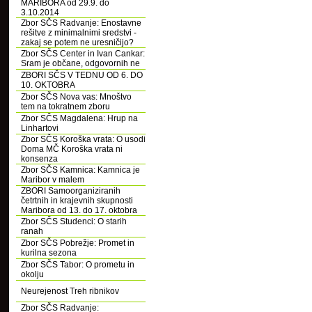
MARIBORA od 29.9. do
3.10.2014
Zbor SČS Radvanje: Enostavne
rešitve z minimalnimi sredstvi -
zakaj se potem ne uresničijo?
Zbor SČS Center in Ivan Cankar:
Sram je občane, odgovornih ne
ZBORI SČS V TEDNU OD 6. DO
10. OKTOBRA
Zbor SČS Nova vas: Mnoštvo
tem na tokratnem zboru
Zbor SČS Magdalena: Hrup na
Linhartovi
Zbor SČS Koroška vrata: O usodi
Doma MČ Koroška vrata ni
konsenza
Zbor SČS Kamnica: Kamnica je
Maribor v malem
ZBORI Samoorganiziranih
četrtnih in krajevnih skupnosti
Maribora od 13. do 17. oktobra
Zbor SČS Studenci: O starih
ranah
Zbor SČS Pobrežje: Promet in
kurilna sezona
Zbor SČS Tabor: O prometu in
okolju
Neurejenost Treh ribnikov
Zbor SČS Radvanje: