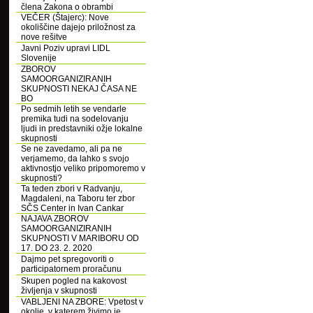
člena Zakona o obrambi
VEČER (Štajerc): Nove
okoliščine dajejo priložnost za
nove rešitve
Javni Poziv upravi LIDL
Slovenije
ZBOROV
SAMOORGANIZIRANIH
SKUPNOSTI NEKAJ ČASA NE
BO
Po sedmih letih se vendarle
premika tudi na sodelovanju
ljudi in predstavniki ožje lokalne
skupnosti
Se ne zavedamo, ali pa ne
verjamemo, da lahko s svojo
aktivnostjo veliko pripomoremo v
skupnosti?
Ta teden zbori v Radvanju,
Magdaleni, na Taboru ter zbor
SČS Center in Ivan Cankar
NAJAVA ZBOROV
SAMOORGANIZIRANIH
SKUPNOSTI V MARIBORU OD
17. DO 23. 2. 2020
Dajmo pet spregovoriti o
participatornem proračunu
Skupen pogled na kakovost
življenja v skupnosti
VABLJENI NA ZBORE: Vpetost v
okolje, v katerem živimo je