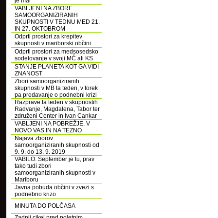
je mar
VABLJENI NA ZBORE
SAMOORGANIZIRANIH
SKUPNOSTI V TEDNU MED 21.
IN 27. OKTOBROM
Odprti prostori za krepitev
skupnosti v mariborski občini
Odprti prostori za medsosedsko
sodelovanje v svoji MČ ali KS
STANJE PLANETA KOT GA VIDI
ZNANOST
Zbori samoorganiziranih
skupnosti v MB ta teden, v torek
pa predavanje o podnebni krizi
Razprave ta teden v skupnostih
Radvanje, Magdalena, Tabor ter
združeni Center in Ivan Cankar
VABLJENI NA POBREŽJE, V
NOVO VAS IN NA TEZNO
Najava zborov
samoorganiziranih skupnosti od
9. 9. do 13. 9. 2019
VABILO: September je tu, prav
tako tudi zbori
samoorganiziranih skupnosti v
Mariboru
Javna pobuda občini v zvezi s
podnebno krizo
MINUTA DO POLČASA
Zadnji cikel pred poletnim