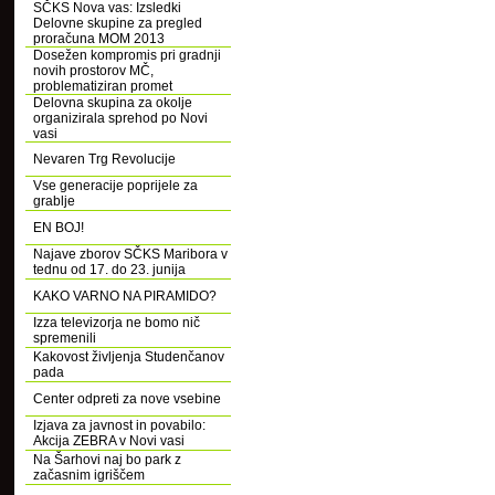
SČKS Nova vas: Izsledki
Delovne skupine za pregled
proračuna MOM 2013
Dosežen kompromis pri gradnji
novih prostorov MČ,
problematiziran promet
Delovna skupina za okolje
organizirala sprehod po Novi
vasi
Nevaren Trg Revolucije
Vse generacije poprijele za
grablje
EN BOJ!
Najave zborov SČKS Maribora v
tednu od 17. do 23. junija
KAKO VARNO NA PIRAMIDO?
Izza televizorja ne bomo nič
spremenili
Kakovost življenja Studenčanov
pada
Center odpreti za nove vsebine
Izjava za javnost in povabilo:
Akcija ZEBRA v Novi vasi
Na Šarhovi naj bo park z
začasnim igriščem