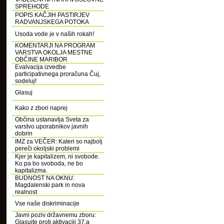
SPREHODE
POPIS KAČJIH PASTIRJEV
RADVANJSKEGA POTOKA
Usoda vode je v naših rokah!
KOMENTARJI NA PROGRAM
VARSTVA OKOLJA MESTNE
OBČINE MARIBOR
Evalvacija izvedbe
participativnega proračuna Čuj,
sodeluj!
Glasuj
Kako z zbori naprej
Občina ustanavlja Sveta za
varstvo uporabnikov javnih
dobrin
IMZ za VEČER: Kateri so najbolj
pereči okoljski problemi
Kjer je kapitalizem, ni svobode.
Ko pa bo svoboda, ne bo
kapitalizma.
BUDNOST NA OKNU:
Magdalenski park in nova
realnost
Vse naše diskriminacije
Javni poziv državnemu zboru:
Glasujte proti aktivaciji 37.a