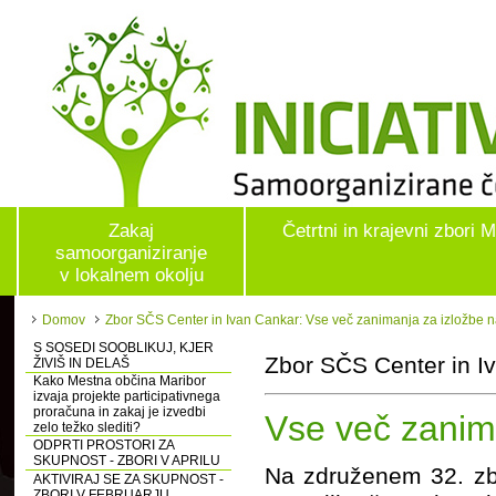
Zakaj
Četrtni in krajevni zbori 
samoorganiziranje
v lokalnem okolju
Domov
Zbor SČS Center in Ivan Cankar: Vse več zanimanja za izložbe 
S SOSEDI SOOBLIKUJ, KJER
Zbor SČS Center in I
ŽIVIŠ IN DELAŠ
Kako Mestna občina Maribor
izvaja projekte participativnega
proračuna in zakaj je izvedbi
Vse več zanim
zelo težko slediti?
ODPRTI PROSTORI ZA
SKUPNOST - ZBORI V APRILU
Na združenem 32. zb
AKTIVIRAJ SE ZA SKUPNOST -
ZBORI V FEBRUARJU