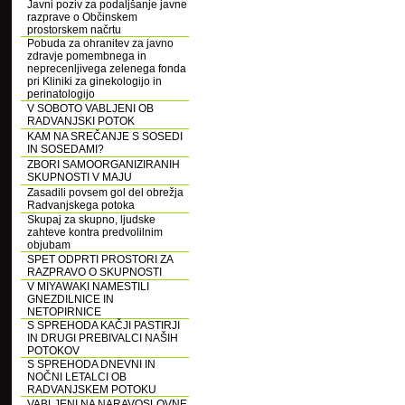
Javni poziv za podaljšanje javne
razprave o Občinskem
prostorskem načrtu
Pobuda za ohranitev za javno
zdravje pomembnega in
neprecenljivega zelenega fonda
pri Kliniki za ginekologijo in
perinatologijo
V SOBOTO VABLJENI OB
RADVANJSKI POTOK
KAM NA SREČANJE S SOSEDI
IN SOSEDAMI?
ZBORI SAMOORGANIZIRANIH
SKUPNOSTI V MAJU
Zasadili povsem gol del obrežja
Radvanjskega potoka
Skupaj za skupno, ljudske
zahteve kontra predvolilnim
objubam
SPET ODPRTI PROSTORI ZA
RAZPRAVO O SKUPNOSTI
V MIYAWAKI NAMESTILI
GNEZDILNICE IN
NETOPIRNICE
S SPREHODA KAČJI PASTIRJI
IN DRUGI PREBIVALCI NAŠIH
POTOKOV
S SPREHODA DNEVNI IN
NOČNI LETALCI OB
RADVANJSKEM POTOKU
VABLJENI NA NARAVOSLOVNE