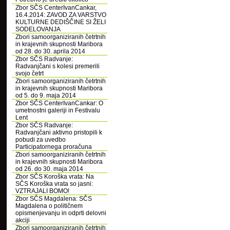
Zbor SČS CenterIvanCankar,
16.4.2014: ZAVOD ZA VARSTVO
KULTURNE DEDIŠČINE SI ŽELI
SODELOVANJA
Zbori samoorganiziranih četrtnih
in krajevnih skupnosti Maribora
od 28. do 30. aprila 2014
Zbor SČS Radvanje:
Radvanjčani s kolesi premerili
svojo četrt
Zbori samoorganiziranih četrtnih
in krajevnih skupnosti Maribora
od 5. do 9. maja 2014
Zbor SČS CenterIvanCankar: O
umetnostni galeriji in Festivalu
Lent
Zbor SČS Radvanje:
Radvanjčani aktivno pristopili k
pobudi za uvedbo
Participatornega proračuna
Zbori samoorganiziranih četrtnih
in krajevnih skupnosti Maribora
od 26. do 30. maja 2014
Zbor SČS Koroška vrata: Na
SČS Koroška vrata so jasni:
VZTRAJALI BOMO!
Zbor SČS Magdalena: SČS
Magdalena o političnem
opismenjevanju in odprti delovni
akciji
Zbori samoorganiziranih četrtnih