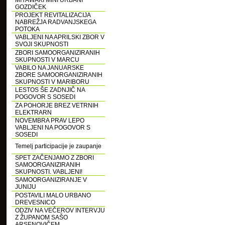
MIYAWAKI MINI URBANI
GOZDIČEK
PROJEKT REVITALIZACIJA
NABREŽJA RADVANJSKEGA
POTOKA
VABLJENI NA APRILSKI ZBOR V
SVOJI SKUPNOSTI
ZBORI SAMOORGANIZIRANIH
SKUPNOSTI V MARCU
VABILO NA JANUARSKE
ZBORE SAMOORGANIZIRANIH
SKUPNOSTI V MARIBORU
LESTOS ŠE ZADNJIČ NA
POGOVOR S SOSEDI
ZA POHORJE BREZ VETRNIH
ELEKTRARN
NOVEMBRA PRAV LEPO
VABLJENI NA POGOVOR S
SOSEDI
Temelj participacije je zaupanje
SPET ZAČENJAMO Z ZBORI
SAMOORGANIZIRANIH
SKUPNOSTI. VABLJENI!
SAMOORGANIZIRANJE V
JUNIJU
POSTAVILI MALO URBANO
DREVESNICO
ODZIV NA VEČEROV INTERVJU
Z ŽUPANOM SAŠO
ARSENOVIČEM