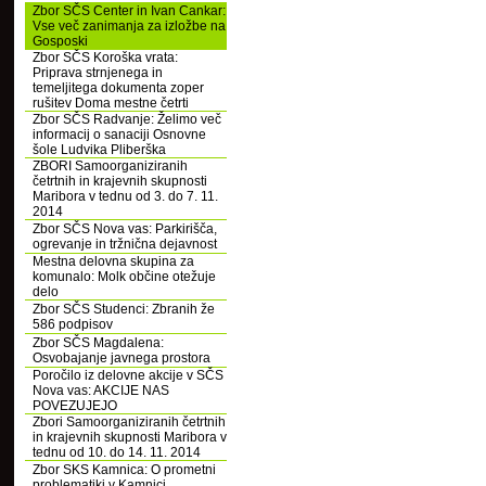
Zbor SČS Center in Ivan Cankar:
Vse več zanimanja za izložbe na
Gosposki
Zbor SČS Koroška vrata:
Priprava strnjenega in
temeljitega dokumenta zoper
rušitev Doma mestne četrti
Zbor SČS Radvanje: Želimo več
informacij o sanaciji Osnovne
šole Ludvika Pliberška
ZBORI Samoorganiziranih
četrtnih in krajevnih skupnosti
Maribora v tednu od 3. do 7. 11.
2014
Zbor SČS Nova vas: Parkirišča,
ogrevanje in tržnična dejavnost
Mestna delovna skupina za
komunalo: Molk občine otežuje
delo
Zbor SČS Studenci: Zbranih že
586 podpisov
Zbor SČS Magdalena:
Osvobajanje javnega prostora
Poročilo iz delovne akcije v SČS
Nova vas: AKCIJE NAS
POVEZUJEJO
Zbori Samoorganiziranih četrtnih
in krajevnih skupnosti Maribora v
tednu od 10. do 14. 11. 2014
Zbor SKS Kamnica: O prometni
problematiki v Kamnici