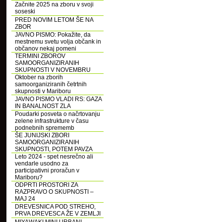
Začnite 2025 na zboru v svoji
soseski
PRED NOVIM LETOM ŠE NA
ZBOR
JAVNO PISMO: Pokažite, da
mestnemu svetu volja občank in
občanov nekaj pomeni
TERMINI ZBOROV
SAMOORGANIZIRANIH
SKUPNOSTI V NOVEMBRU
Oktober na zborih
samoorganiziranih četrtnih
skupnosti v Mariboru
JAVNO PISMO VLADI RS: GAZA
IN BANALNOST ZLA
Poudarki posveta o načrtovanju
zelene infrastrukture v času
podnebnih sprememb
ŠE JUNIJSKI ZBORI
SAMOORGANIZIRANIH
SKUPNOSTI, POTEM PAVZA
Leto 2024 - spet nesrečno ali
vendarle usodno za
participativni proračun v
Mariboru?
ODPRTI PROSTORI ZA
RAZPRAVO O SKUPNOSTI –
MAJ 24
DREVESNICA POD STREHO,
PRVA DREVESCA ŽE V ZEMLJI