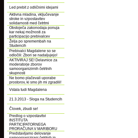
Led prebit z odličnimi idejami
Aktivna mladina, vključevanje
stroke in vzpostavitev
solidarnosti med četrtmi
Obstoječa zakonodaja ponuja
kar nekaj možnosti za
participacijo prebivalcev
Želja po spremembah na
Studencih
Prebivalci Magdalene so se
odločili: Zbori se nadaljujejo!
AKTIVIRAJ SE! Delavnice za
moderatorje zborov
samoorganizirnih četrtnih
skupnosti
Ne bomo plačevali uporabe
prostorov, ki smo jih mi zgradili!
Vstala tudi Magdalena
21.3.2013 - Sloga na Studencih
Človek, zbudi se!
Predlog o vzpostavitvi
INSTITUTA
PARTICIPATORNEGA
PRORAČUNA V MARIBORU
Predstavljamo delovanje
samoorganizirani četrtnih in