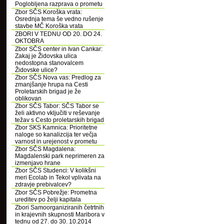
Poglobljena razprava o prometu
Zbor SČS Koroška vrata:
Osrednja tema še vedno rušenje
stavbe MČ Koroška vrata
ZBORI V TEDNU OD 20. DO 24.
OKTOBRA
Zbor SČS center in Ivan Cankar:
Zakaj je Židovska ulica
nedostopna stanovalcem
Židovske ulice?
Zbor SČS Nova vas: Predlog za
zmanjšanje hrupa na Cesti
Proletarskih brigad je že
oblikovan
Zbor SČS Tabor: SČS Tabor se
želi aktivno vključiti v reševanje
težav s Cesto proletarskih brigad
Zbor SKS Kamnica: Prioritetne
naloge so kanalizcija ter večja
varnost in urejenost v prometu
Zbor SČS Magdalena:
Magdalenski park neprimeren za
izmenjavo hrane
Zbor SČS Studenci: V kolikšni
meri Ecolab in Tekol vplivata na
zdravje prebivalcev?
Zbor SČS Pobrežje: Prometna
ureditev po želji kapitala
Zbori Samoorganiziranih četrtnih
in krajevnih skupnosti Maribora v
tednu od 27. do 30. 10.2014