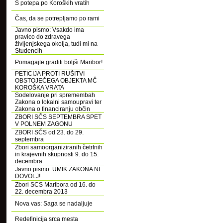
S potepa po Koroških vratih
Čas, da se potrepljamo po rami
Javno pismo: Vsakdo ima
pravico do zdravega
življenjskega okolja, tudi mi na
Studencih
Pomagajte graditi boljši Maribor!
PETICIJA PROTI RUŠITVI
OBSTOJEČEGA OBJEKTA MČ
KOROŠKA VRATA
Sodelovanje pri spremembah
Zakona o lokalni samoupravi ter
Zakona o financiranju občin
ZBORI SČS SEPTEMBRA SPET
V POLNEM ZAGONU
ZBORI SČS od 23. do 29.
septembra
Zbori samoorganiziranih četrtnih
in krajevnih skupnosti 9. do 15.
decembra
Javno pismo: UMIK ZAKONA NI
DOVOLJ!
Zbori SCS Maribora od 16. do
22. decembra 2013
Nova vas: Saga se nadaljuje
Redefinicija srca mesta