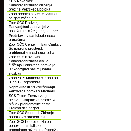
SČS Nova vas:
Samoorganizirano čiščenje
brežine Pekrskega potoka
Zbori prebivalcev SČS Maribora
se spet začenjajo!
Zbor SČS Radvanje:
Radvanjčani zadovoljni z
doseženim, a že gledajo naprej
Predstavitev participatornega
proračuna
Zbor SČS Center in Ivan Cankar:
Še naprej o prostorski
problematiki mestnega jedra
Zbor SČS Nova vas:
Samoorganizirana akcija
čiščenja Pekrskega potoka je
lahko vzgled našim javnim
službam
Zbori SČS Maribora v tednu od
8. do 12. septembra
Nepravilnosti pri vzdrževanju
Pekrskega potoka v Mariboru
SČS Tabor: Povezovanje
delovne skupine za promet za
rešitev problematike ceste
Proletarskih brigad
Zbor SČS Studenci: Zbiranje
podpisov v polnem teku
Zbor SČS Pobrežje: Nujen
ponovni razmislitek o
prometnem režimu na Pobrežju