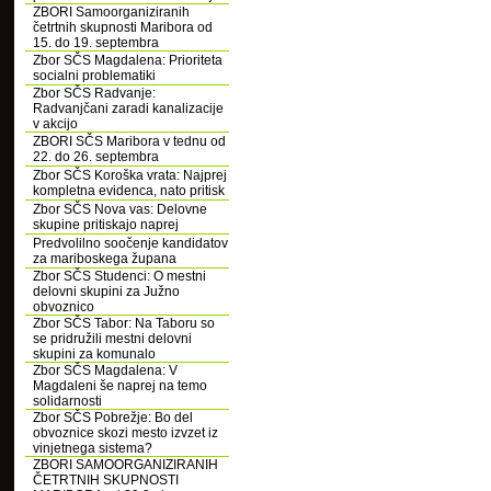
ZBORI Samoorganiziranih
četrtnih skupnosti Maribora od
15. do 19. septembra
Zbor SČS Magdalena: Prioriteta
socialni problematiki
Zbor SČS Radvanje:
Radvanjčani zaradi kanalizacije
v akcijo
ZBORI SČS Maribora v tednu od
22. do 26. septembra
Zbor SČS Koroška vrata: Najprej
kompletna evidenca, nato pritisk
Zbor SČS Nova vas: Delovne
skupine pritiskajo naprej
Predvolilno soočenje kandidatov
za mariboskega župana
Zbor SČS Studenci: O mestni
delovni skupini za Južno
obvoznico
Zbor SČS Tabor: Na Taboru so
se pridružili mestni delovni
skupini za komunalo
Zbor SČS Magdalena: V
Magdaleni še naprej na temo
solidarnosti
Zbor SČS Pobrežje: Bo del
obvoznice skozi mesto izvzet iz
vinjetnega sistema?
ZBORI SAMOORGANIZIRANIH
ČETRTNIH SKUPNOSTI