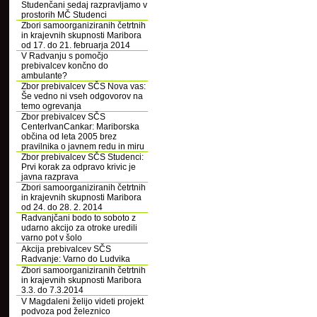
Studenčani sedaj razpravljamo v
prostorih MČ Studenci
Zbori samoorganiziranih četrtnih
in krajevnih skupnosti Maribora
od 17. do 21. februarja 2014
V Radvanju s pomočjo
prebivalcev končno do
ambulante?
Zbor prebivalcev SČS Nova vas:
Še vedno ni vseh odgovorov na
temo ogrevanja
Zbor prebivalcev SČS
CenterIvanCankar: Mariborska
občina od leta 2005 brez
pravilnika o javnem redu in miru
Zbor prebivalcev SČS Studenci:
Prvi korak za odpravo krivic je
javna razprava
Zbori samoorganiziranih četrtnih
in krajevnih skupnosti Maribora
od 24. do 28. 2. 2014
Radvanjčani bodo to soboto z
udarno akcijo za otroke uredili
varno pot v šolo
Akcija prebivalcev SČS
Radvanje: Varno do Ludvika
Zbori samoorganiziranih četrtnih
in krajevnih skupnosti Maribora
3.3. do 7.3.2014
V Magdaleni želijo videti projekt
podvoza pod železnico