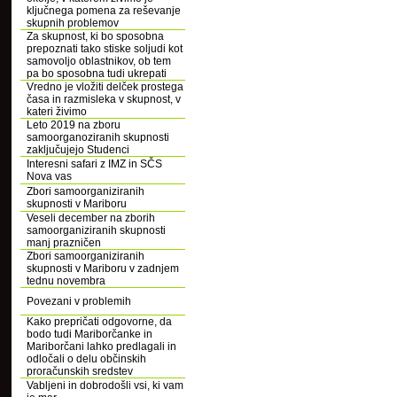
ključnega pomena za reševanje
skupnih problemov
Za skupnost, ki bo sposobna
prepoznati tako stiske soljudi kot
samovoljo oblastnikov, ob tem
pa bo sposobna tudi ukrepati
Vredno je vložiti delček prostega
časa in razmisleka v skupnost, v
kateri živimo
Leto 2019 na zboru
samoorganoziranih skupnosti
zaključujejo Studenci
Interesni safari z IMZ in SČS
Nova vas
Zbori samoorganiziranih
skupnosti v Mariboru
Veseli december na zborih
samoorganiziranih skupnosti
manj prazničen
Zbori samoorganiziranih
skupnosti v Mariboru v zadnjem
tednu novembra
Povezani v problemih
Kako prepričati odgovorne, da
bodo tudi Mariborčanke in
Mariborčani lahko predlagali in
odločali o delu občinskih
proračunskih sredstev
Vabljeni in dobrodošli vsi, ki vam