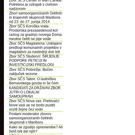
Zbor SČS Center in Ivan Cankar:
Potrebno je vztrajati s civilnim
nadzorom
Zbori samoorganiziranih četrtnih
in krajevnih skupnosti Maribora
od 23. do 27. junija 2014
Zbor SČS Koroška vrata:
Prostorska prezasedenost kot
razlog za gradnjo novega Doma
mestne četrti ne pije vode
Zbor SČS Magdalena: Usklajeni
predlogi komunalnih projektov v
magdaleni za naslednji dve leti
Zbor SČS Studenci: ŠIRJENJE
PODPORE PETICIJI IN
INVESTICIJSKI PREDLOGI
Zbor SČS Pobrežje: Bučen
zaključek sezone
Zbor SČS Tabor: O lastništvu
Bernavskega gozda in še čem
KANDIDATI ZA DRŽAVNI ZBOR
JUTRI O LOKALNI
SAMOUPRAVI
Zbor SČS Nova vas: Prebivalci
Nove vasi se ne bodo pustili
voziti žejne čez vodo
Postani moderator zborov
samoorganiziranih četrtnih
skupnosti v Mariboru
Kako se zgodijo spremembe? Ali
želiš biti del njih?