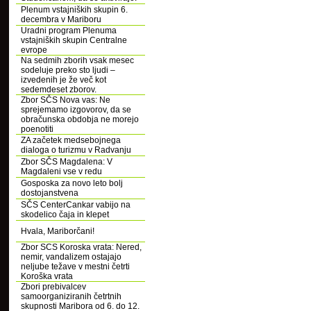
Plenum vstajniških skupin 6.
decembra v Mariboru
Uradni program Plenuma
vstajniških skupin Centralne
evrope
Na sedmih zborih vsak mesec
sodeluje preko sto ljudi –
izvedenih je že več kot
sedemdeset zborov.
Zbor SČS Nova vas: Ne
sprejemamo izgovorov, da se
obračunska obdobja ne morejo
poenotiti
ZA začetek medsebojnega
dialoga o turizmu v Radvanju
Zbor SČS Magdalena: V
Magdaleni vse v redu
Gosposka za novo leto bolj
dostojanstvena
SČS CenterCankar vabijo na
skodelico čaja in klepet
Hvala, Mariborčani!
Zbor SCS Koroska vrata: Nered,
nemir, vandalizem ostajajo
neljube težave v mestni četrti
Koroška vrata
Zbori prebivalcev
samoorganiziranih četrtnih
skupnosti Maribora od 6. do 12.