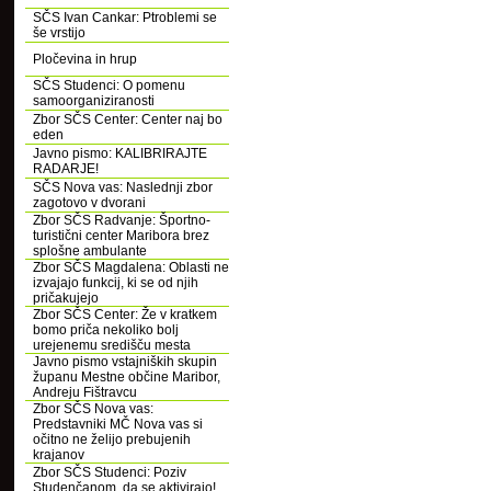
SČS Ivan Cankar: Ptroblemi se
še vrstijo
Pločevina in hrup
SČS Studenci: O pomenu
samoorganiziranosti
Zbor SČS Center: Center naj bo
eden
Javno pismo: KALIBRIRAJTE
RADARJE!
SČS Nova vas: Naslednji zbor
zagotovo v dvorani
Zbor SČS Radvanje: Športno-
turistični center Maribora brez
splošne ambulante
Zbor SČS Magdalena: Oblasti ne
izvajajo funkcij, ki se od njih
pričakujejo
Zbor SČS Center: Že v kratkem
bomo priča nekoliko bolj
urejenemu središču mesta
Javno pismo vstajniških skupin
županu Mestne občine Maribor,
Andreju Fištravcu
Zbor SČS Nova vas:
Predstavniki MČ Nova vas si
očitno ne želijo prebujenih
krajanov
Zbor SČS Studenci: Poziv
Studenčanom, da se aktivirajo!