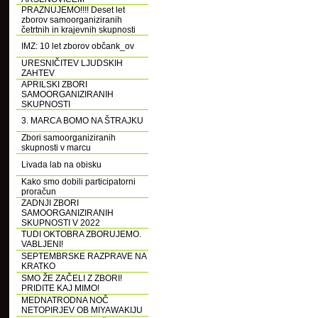
PRAZNUJEMO!!!! Deset let
zborov samoorganiziranih
četrtnih in krajevnih skupnosti
IMZ: 10 let zborov občank_ov
URESNIČITEV LJUDSKIH
ZAHTEV
APRILSKI ZBORI
SAMOORGANIZIRANIH
SKUPNOSTI
3. MARCA BOMO NA ŠTRAJKU
Zbori samoorganiziranih
skupnosti v marcu
Livada lab na obisku
Kako smo dobili participatorni
proračun
ZADNJI ZBORI
SAMOORGANIZIRANIH
SKUPNOSTI V 2022
TUDI OKTOBRA ZBORUJEMO.
VABLJENI!
SEPTEMBRSKE RAZPRAVE NA
KRATKO
SMO ŽE ZAČELI Z ZBORI!
PRIDITE KAJ MIMO!
MEDNATRODNA NOČ
NETOPIRJEV OB MIYAWAKIJU