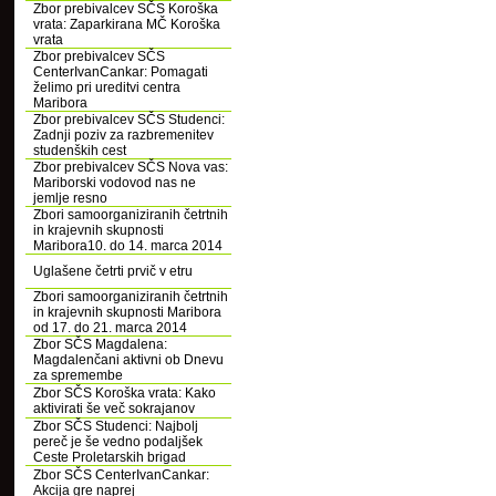
Zbor prebivalcev SČS Koroška
vrata: Zaparkirana MČ Koroška
vrata
Zbor prebivalcev SČS
CenterIvanCankar: Pomagati
želimo pri ureditvi centra
Maribora
Zbor prebivalcev SČS Studenci:
Zadnji poziv za razbremenitev
studenških cest
Zbor prebivalcev SČS Nova vas:
Mariborski vodovod nas ne
jemlje resno
Zbori samoorganiziranih četrtnih
in krajevnih skupnosti
Maribora10. do 14. marca 2014
Uglašene četrti prvič v etru
Zbori samoorganiziranih četrtnih
in krajevnih skupnosti Maribora
od 17. do 21. marca 2014
Zbor SČS Magdalena:
Magdalenčani aktivni ob Dnevu
za spremembe
Zbor SČS Koroška vrata: Kako
aktivirati še več sokrajanov
Zbor SČS Studenci: Najbolj
pereč je še vedno podaljšek
Ceste Proletarskih brigad
Zbor SČS CenterIvanCankar:
Akcija gre naprej