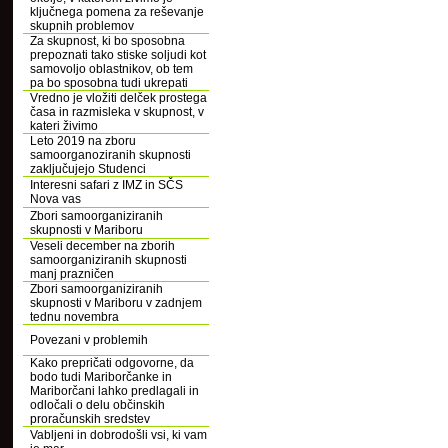
ključnega pomena za reševanje
skupnih problemov
Za skupnost, ki bo sposobna
prepoznati tako stiske soljudi kot
samovoljo oblastnikov, ob tem
pa bo sposobna tudi ukrepati
Vredno je vložiti delček prostega
časa in razmisleka v skupnost, v
kateri živimo
Leto 2019 na zboru
samoorganoziranih skupnosti
zaključujejo Studenci
Interesni safari z IMZ in SČS
Nova vas
Zbori samoorganiziranih
skupnosti v Mariboru
Veseli december na zborih
samoorganiziranih skupnosti
manj prazničen
Zbori samoorganiziranih
skupnosti v Mariboru v zadnjem
tednu novembra
Povezani v problemih
Kako prepričati odgovorne, da
bodo tudi Mariborčanke in
Mariborčani lahko predlagali in
odločali o delu občinskih
proračunskih sredstev
Vabljeni in dobrodošli vsi, ki vam