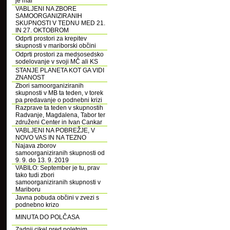
je mar
VABLJENI NA ZBORE
SAMOORGANIZIRANIH
SKUPNOSTI V TEDNU MED 21.
IN 27. OKTOBROM
Odprti prostori za krepitev
skupnosti v mariborski občini
Odprti prostori za medsosedsko
sodelovanje v svoji MČ ali KS
STANJE PLANETA KOT GA VIDI
ZNANOST
Zbori samoorganiziranih
skupnosti v MB ta teden, v torek
pa predavanje o podnebni krizi
Razprave ta teden v skupnostih
Radvanje, Magdalena, Tabor ter
združeni Center in Ivan Cankar
VABLJENI NA POBREŽJE, V
NOVO VAS IN NA TEZNO
Najava zborov
samoorganiziranih skupnosti od
9. 9. do 13. 9. 2019
VABILO: September je tu, prav
tako tudi zbori
samoorganiziranih skupnosti v
Mariboru
Javna pobuda občini v zvezi s
podnebno krizo
MINUTA DO POLČASA
Zadnji cikel pred poletnim