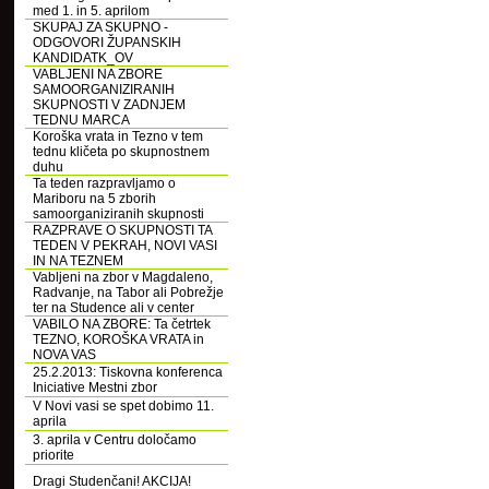
med 1. in 5. aprilom
SKUPAJ ZA SKUPNO -
ODGOVORI ŽUPANSKIH
KANDIDATK_OV
VABLJENI NA ZBORE
SAMOORGANIZIRANIH
SKUPNOSTI V ZADNJEM
TEDNU MARCA
Koroška vrata in Tezno v tem
tednu kličeta po skupnostnem
duhu
Ta teden razpravljamo o
Mariboru na 5 zborih
samoorganiziranih skupnosti
RAZPRAVE O SKUPNOSTI TA
TEDEN V PEKRAH, NOVI VASI
IN NA TEZNEM
Vabljeni na zbor v Magdaleno,
Radvanje, na Tabor ali Pobrežje
ter na Studence ali v center
VABILO NA ZBORE: Ta četrtek
TEZNO, KOROŠKA VRATA in
NOVA VAS
25.2.2013: Tiskovna konferenca
Iniciative Mestni zbor
V Novi vasi se spet dobimo 11.
aprila
3. aprila v Centru določamo
priorite
Dragi Studenčani! AKCIJA!