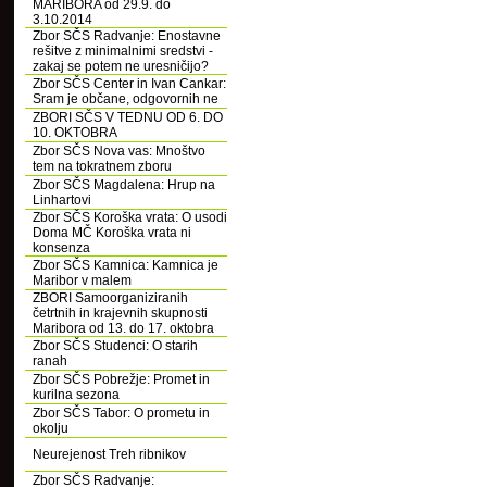
MARIBORA od 29.9. do
3.10.2014
Zbor SČS Radvanje: Enostavne
rešitve z minimalnimi sredstvi -
zakaj se potem ne uresničijo?
Zbor SČS Center in Ivan Cankar:
Sram je občane, odgovornih ne
ZBORI SČS V TEDNU OD 6. DO
10. OKTOBRA
Zbor SČS Nova vas: Mnoštvo
tem na tokratnem zboru
Zbor SČS Magdalena: Hrup na
Linhartovi
Zbor SČS Koroška vrata: O usodi
Doma MČ Koroška vrata ni
konsenza
Zbor SČS Kamnica: Kamnica je
Maribor v malem
ZBORI Samoorganiziranih
četrtnih in krajevnih skupnosti
Maribora od 13. do 17. oktobra
Zbor SČS Studenci: O starih
ranah
Zbor SČS Pobrežje: Promet in
kurilna sezona
Zbor SČS Tabor: O prometu in
okolju
Neurejenost Treh ribnikov
Zbor SČS Radvanje: