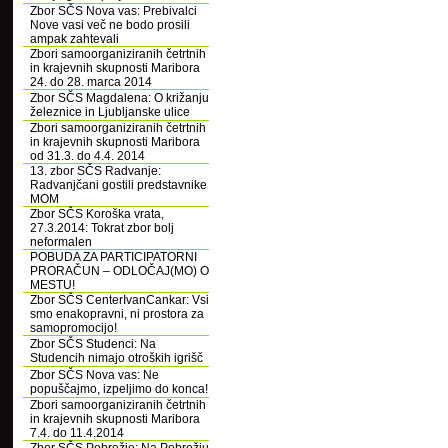
Zbor SČS Nova vas: Prebivalci
Nove vasi več ne bodo prosili
ampak zahtevali
Zbori samoorganiziranih četrtnih
in krajevnih skupnosti Maribora
24. do 28. marca 2014
Zbor SČS Magdalena: O križanju
železnice in Ljubljanske ulice
Zbori samoorganiziranih četrtnih
in krajevnih skupnosti Maribora
od 31.3. do 4.4. 2014
13. zbor SČS Radvanje:
Radvanjčani gostili predstavnike
MOM
Zbor SČS Koroška vrata,
27.3.2014: Tokrat zbor bolj
neformalen
POBUDA ZA PARTICIPATORNI
PRORAČUN – ODLOČAJ(MO) O
MESTU!
Zbor SČS CenterIvanCankar: Vsi
smo enakopravni, ni prostora za
samopromocijo!
Zbor SČS Studenci: Na
Studencih nimajo otroških igrišč
Zbor SČS Nova vas: Ne
popuščajmo, izpeljimo do konca!
Zbori samoorganiziranih četrtnih
in krajevnih skupnosti Maribora
7.4. do 11.4.2014