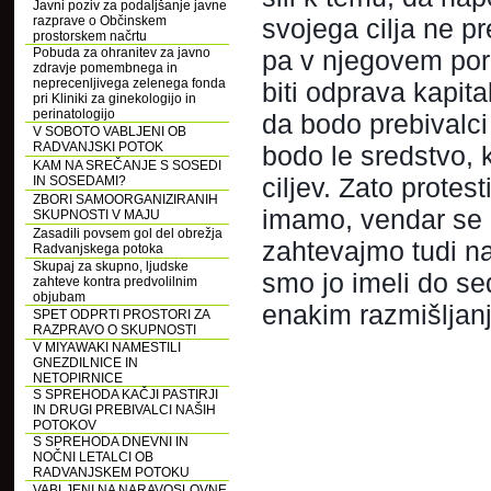
Javni poziv za podaljšanje javne
razprave o Občinskem
svojega cilja ne p
prostorskem načrtu
Pobuda za ohranitev za javno
pa v njegovem poru
zdravje pomembnega in
neprecenljivega zelenega fonda
biti odprava kapit
pri Kliniki za ginekologijo in
perinatologijo
da bodo prebivalci 
V SOBOTO VABLJENI OB
RADVANJSKI POTOK
bodo le sredstvo, 
KAM NA SREČANJE S SOSEDI
ciljev. Zato protes
IN SOSEDAMI?
ZBORI SAMOORGANIZIRANIH
imamo, vendar se 
SKUPNOSTI V MAJU
Zasadili povsem gol del obrežja
zahtevajmo tudi na
Radvanjskega potoka
Skupaj za skupno, ljudske
smo jo imeli do sed
zahteve kontra predvolilnim
objubam
enakim razmišljanj
SPET ODPRTI PROSTORI ZA
RAZPRAVO O SKUPNOSTI
V MIYAWAKI NAMESTILI
GNEZDILNICE IN
NETOPIRNICE
S SPREHODA KAČJI PASTIRJI
IN DRUGI PREBIVALCI NAŠIH
POTOKOV
S SPREHODA DNEVNI IN
NOČNI LETALCI OB
RADVANJSKEM POTOKU
VABLJENI NA NARAVOSLOVNE