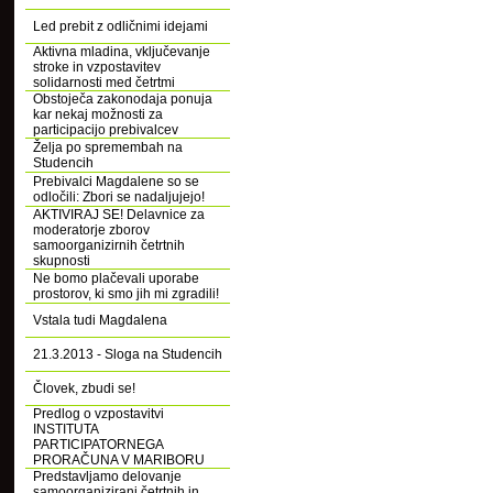
Led prebit z odličnimi idejami
Aktivna mladina, vključevanje
stroke in vzpostavitev
solidarnosti med četrtmi
Obstoječa zakonodaja ponuja
kar nekaj možnosti za
participacijo prebivalcev
Želja po spremembah na
Studencih
Prebivalci Magdalene so se
odločili: Zbori se nadaljujejo!
AKTIVIRAJ SE! Delavnice za
moderatorje zborov
samoorganizirnih četrtnih
skupnosti
Ne bomo plačevali uporabe
prostorov, ki smo jih mi zgradili!
Vstala tudi Magdalena
21.3.2013 - Sloga na Studencih
Človek, zbudi se!
Predlog o vzpostavitvi
INSTITUTA
PARTICIPATORNEGA
PRORAČUNA V MARIBORU
Predstavljamo delovanje
samoorganizirani četrtnih in