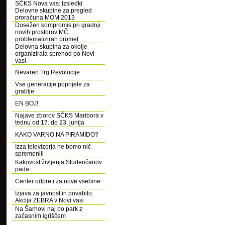
SČKS Nova vas: Izsledki
Delovne skupine za pregled
proračuna MOM 2013
Dosežen kompromis pri gradnji
novih prostorov MČ,
problematiziran promet
Delovna skupina za okolje
organizirala sprehod po Novi
vasi
Nevaren Trg Revolucije
Vse generacije poprijele za
grablje
EN BOJ!
Najave zborov SČKS Maribora v
tednu od 17. do 23. junija
KAKO VARNO NA PIRAMIDO?
Izza televizorja ne bomo nič
spremenili
Kakovost življenja Studenčanov
pada
Center odpreti za nove vsebine
Izjava za javnost in povabilo:
Akcija ZEBRA v Novi vasi
Na Šarhovi naj bo park z
začasnim igriščem