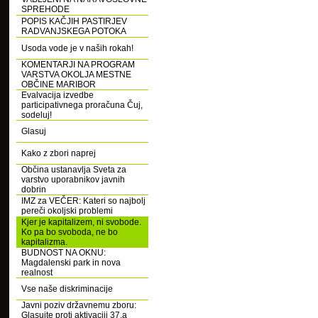
SPREHODE
POPIS KAČJIH PASTIRJEV
RADVANJSKEGA POTOKA
Usoda vode je v naših rokah!
KOMENTARJI NA PROGRAM
VARSTVA OKOLJA MESTNE
OBČINE MARIBOR
Evalvacija izvedbe
participativnega proračuna Čuj,
sodeluj!
Glasuj
Kako z zbori naprej
Občina ustanavlja Sveta za
varstvo uporabnikov javnih
dobrin
IMZ za VEČER: Kateri so najbolj
pereči okoljski problemi
Kjer je kapitalizem, ni svobode.
Ko pa bo svoboda, ne bo
kapitalizma.
BUDNOST NA OKNU:
Magdalenski park in nova
realnost
Vse naše diskriminacije
Javni poziv državnemu zboru:
Glasujte proti aktivaciji 37.a