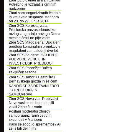
Zbor SČS Center in Ivan Cankar:
Potrebno je vztrajati s civilnim
nadzorom
Zbori samoorganiziranih četrtnih
in krajevnih skupnosti Maribora
od 23. do 27. junija 2014
Zbor SČS Koroška vrata:
Prostorska prezasedenost kot
razlog za gradnjo novega Doma
mestne četrti ne pije vode
Zbor SČS Magdalena: Usklajeni
predlogi komunalnih projektov v
magdaleni za naslednji dve leti
Zbor SČS Studenci: ŠIRJENJE
PODPORE PETICIJI IN
INVESTICIJSKI PREDLOGI
Zbor SČS Pobrežje: Bučen
zaključek sezone
Zbor SČS Tabor: O lastništvu
Bernavskega gozda in še čem
KANDIDATI ZA DRŽAVNI ZBOR
JUTRI O LOKALNI
SAMOUPRAVI
Zbor SČS Nova vas: Prebivalci
Nove vasi se ne bodo pustili
voziti žejne čez vodo
Postani moderator zborov
samoorganiziranih četrtnih
skupnosti v Mariboru
Kako se zgodijo spremembe? Ali
želiš biti del njih?