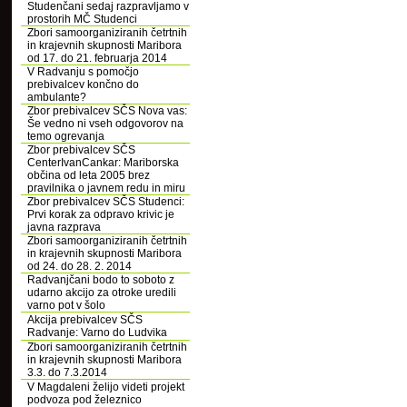
Studenčani sedaj razpravljamo v
prostorih MČ Studenci
Zbori samoorganiziranih četrtnih
in krajevnih skupnosti Maribora
od 17. do 21. februarja 2014
V Radvanju s pomočjo
prebivalcev končno do
ambulante?
Zbor prebivalcev SČS Nova vas:
Še vedno ni vseh odgovorov na
temo ogrevanja
Zbor prebivalcev SČS
CenterIvanCankar: Mariborska
občina od leta 2005 brez
pravilnika o javnem redu in miru
Zbor prebivalcev SČS Studenci:
Prvi korak za odpravo krivic je
javna razprava
Zbori samoorganiziranih četrtnih
in krajevnih skupnosti Maribora
od 24. do 28. 2. 2014
Radvanjčani bodo to soboto z
udarno akcijo za otroke uredili
varno pot v šolo
Akcija prebivalcev SČS
Radvanje: Varno do Ludvika
Zbori samoorganiziranih četrtnih
in krajevnih skupnosti Maribora
3.3. do 7.3.2014
V Magdaleni želijo videti projekt
podvoza pod železnico