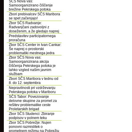
SČS Nova vas:
Samoorganizirano čiščenje
brežine Pekrskega potoka
Zbori prebivalcev SČS Maribora
se spet začenjajo!
Zbor SČS Radvanje:
Radvanjčani zadovoljni z
doseženim, a že gledajo naprej
Predstavitev participatornega
proračuna
Zbor SČS Center in Ivan Cankar:
Še naprej o prostorski
problematiki mestnega jedra
Zbor SČS Nova vas:
Samoorganizirana akcija
čiščenja Pekrskega potoka je
lahko vzgled našim javnim
službam
Zbori SČS Maribora v tednu od
8. do 12. septembra
Nepravilnosti pri vzdrževanju
Pekrskega potoka v Mariboru
SČS Tabor: Povezovanje
delovne skupine za promet za
rešitev problematike ceste
Proletarskih brigad
Zbor SČS Studenci: Zbiranje
podpisov v polnem teku
Zbor SČS Pobrežje: Nujen
ponovni razmislitek o
prometnem režimu na Pobrežju