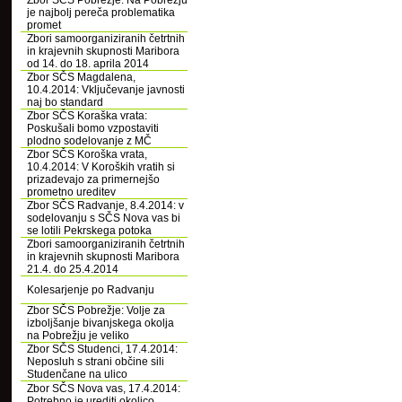
Zbor SČS Pobrežje: Na Pobrežju
je najbolj pereča problematika
promet
Zbori samoorganiziranih četrtnih
in krajevnih skupnosti Maribora
od 14. do 18. aprila 2014
Zbor SČS Magdalena,
10.4.2014: Vključevanje javnosti
naj bo standard
Zbor SČS Koraška vrata:
Poskušali bomo vzpostaviti
plodno sodelovanje z MČ
Zbor SČS Koroška vrata,
10.4.2014: V Koroških vratih si
prizadevajo za primernejšo
prometno ureditev
Zbor SČS Radvanje, 8.4.2014: v
sodelovanju s SČS Nova vas bi
se lotili Pekrskega potoka
Zbori samoorganiziranih četrtnih
in krajevnih skupnosti Maribora
21.4. do 25.4.2014
Kolesarjenje po Radvanju
Zbor SČS Pobrežje: Volje za
izboljšanje bivanjskega okolja
na Pobrežju je veliko
Zbor SČS Studenci, 17.4.2014:
Neposluh s strani občine sili
Studenčane na ulico
Zbor SČS Nova vas, 17.4.2014:
Potrebno je urediti okolico