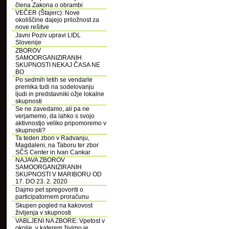
člena Zakona o obrambi
VEČER (Štajerc): Nove
okoliščine dajejo priložnost za
nove rešitve
Javni Poziv upravi LIDL
Slovenije
ZBOROV
SAMOORGANIZIRANIH
SKUPNOSTI NEKAJ ČASA NE
BO
Po sedmih letih se vendarle
premika tudi na sodelovanju
ljudi in predstavniki ožje lokalne
skupnosti
Se ne zavedamo, ali pa ne
verjamemo, da lahko s svojo
aktivnostjo veliko pripomoremo v
skupnosti?
Ta teden zbori v Radvanju,
Magdaleni, na Taboru ter zbor
SČS Center in Ivan Cankar
NAJAVA ZBOROV
SAMOORGANIZIRANIH
SKUPNOSTI V MARIBORU OD
17. DO 23. 2. 2020
Dajmo pet spregovoriti o
participatornem proračunu
Skupen pogled na kakovost
življenja v skupnosti
VABLJENI NA ZBORE: Vpetost v
okolje, v katerem živimo je