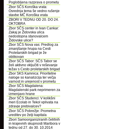
Poglobljena razprava o prometu
Zbor SČS Koroška vrata:
Osrednja tema še vedno rušenje
stavbe MČ Koroška vrata
ZBORI V TEDNU OD 20. DO 24.
OKTOBRA
Zbor SČS center in Ivan Cankar:
Zakaj je Židovska ulica
nedostopna stanovalcem
Židovske ulice?
Zbor SČS Nova vas: Predlog za
zmanjšanje hrupa na Cesti
Proletarskih brigad je že
oblikovan
Zbor SČS Tabor: SČS Tabor se
želi aktivno vključiti v reševanje
težav s Cesto proletarskih brigad
Zbor SKS Kamnica: Prioritetne
naloge so kanalizcija ter večja
varnost in urejenost v prometu
Zbor SČS Magdalena:
Magdalenski park neprimeren za
izmenjavo hrane
Zbor SČS Studenci: V kolikšni
meri Ecolab in Tekol vplivata na
zdravje prebivalcev?
Zbor SČS Pobrežje: Prometna
ureditev po želji kapitala
Zbori Samoorganiziranih četrtnih
in krajevnih skupnosti Maribora v
tednu od 27. do 30. 10.2014