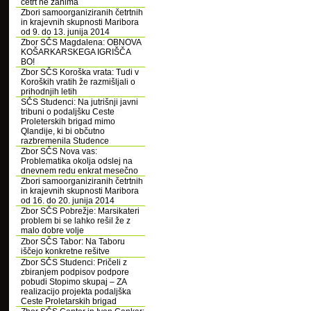
četrt ne zanima
Zbori samoorganiziranih četrtnih
in krajevnih skupnosti Maribora
od 9. do 13. junija 2014
Zbor SČS Magdalena: OBNOVA
KOŠARKARSKEGA IGRIŠČA
BO!
Zbor SČS Koroška vrata: Tudi v
Koroških vratih že razmišljali o
prihodnjih letih
SČS Studenci: Na jutrišnji javni
tribuni o podaljšku Ceste
Proleterskih brigad mimo
Qlandije, ki bi občutno
razbremenila Studence
Zbor SČS Nova vas:
Problematika okolja odslej na
dnevnem redu enkrat mesečno
Zbori samoorganiziranih četrtnih
in krajevnih skupnosti Maribora
od 16. do 20. junija 2014
Zbor SČS Pobrežje: Marsikateri
problem bi se lahko rešil že z
malo dobre volje
Zbor SČS Tabor: Na Taboru
iščejo konkretne rešitve
Zbor SČS Studenci: Pričeli z
zbiranjem podpisov podpore
pobudi Stopimo skupaj – ZA
realizacijo projekta podaljška
Ceste Proletarskih brigad