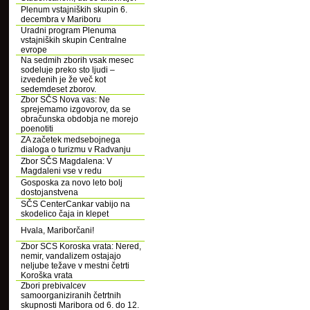
Plenum vstajniških skupin 6.
decembra v Mariboru
Uradni program Plenuma
vstajniških skupin Centralne
evrope
Na sedmih zborih vsak mesec
sodeluje preko sto ljudi –
izvedenih je že več kot
sedemdeset zborov.
Zbor SČS Nova vas: Ne
sprejemamo izgovorov, da se
obračunska obdobja ne morejo
poenotiti
ZA začetek medsebojnega
dialoga o turizmu v Radvanju
Zbor SČS Magdalena: V
Magdaleni vse v redu
Gosposka za novo leto bolj
dostojanstvena
SČS CenterCankar vabijo na
skodelico čaja in klepet
Hvala, Mariborčani!
Zbor SCS Koroska vrata: Nered,
nemir, vandalizem ostajajo
neljube težave v mestni četrti
Koroška vrata
Zbori prebivalcev
samoorganiziranih četrtnih
skupnosti Maribora od 6. do 12.