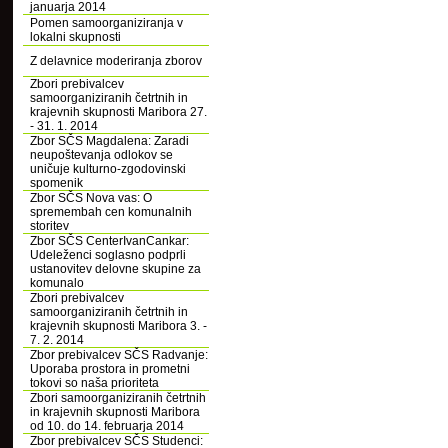
januarja 2014
Pomen samoorganiziranja v
lokalni skupnosti
Z delavnice moderiranja zborov
Zbori prebivalcev
samoorganiziranih četrtnih in
krajevnih skupnosti Maribora 27.
- 31. 1. 2014
Zbor SČS Magdalena: Zaradi
neupoštevanja odlokov se
uničuje kulturno-zgodovinski
spomenik
Zbor SČS Nova vas: O
spremembah cen komunalnih
storitev
Zbor SČS CenterIvanCankar:
Udeleženci soglasno podprli
ustanovitev delovne skupine za
komunalo
Zbori prebivalcev
samoorganiziranih četrtnih in
krajevnih skupnosti Maribora 3. -
7. 2. 2014
Zbor prebivalcev SČS Radvanje:
Uporaba prostora in prometni
tokovi so naša prioriteta
Zbori samoorganiziranih četrtnih
in krajevnih skupnosti Maribora
od 10. do 14. februarja 2014
Zbor prebivalcev SČS Studenci: