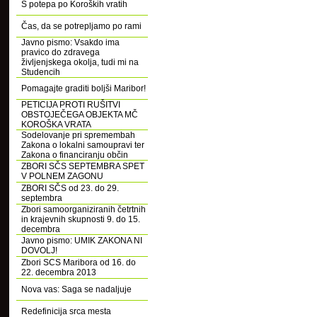
S potepa po Koroških vratih
Čas, da se potrepljamo po rami
Javno pismo: Vsakdo ima
pravico do zdravega
življenjskega okolja, tudi mi na
Studencih
Pomagajte graditi boljši Maribor!
PETICIJA PROTI RUŠITVI
OBSTOJEČEGA OBJEKTA MČ
KOROŠKA VRATA
Sodelovanje pri spremembah
Zakona o lokalni samoupravi ter
Zakona o financiranju občin
ZBORI SČS SEPTEMBRA SPET
V POLNEM ZAGONU
ZBORI SČS od 23. do 29.
septembra
Zbori samoorganiziranih četrtnih
in krajevnih skupnosti 9. do 15.
decembra
Javno pismo: UMIK ZAKONA NI
DOVOLJ!
Zbori SCS Maribora od 16. do
22. decembra 2013
Nova vas: Saga se nadaljuje
Redefinicija srca mesta