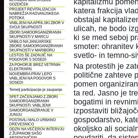
kapitalizmu pomeni
MIYAWAKI MINI URBANI
GOZDIČEK
katera frakcija vl
PROJEKT REVITALIZACIJA
NABREŽJA RADVANJSKEGA
obstajal kapitalize
POTOKA
VABLJENI NA APRILSKI ZBOR V
ulicah, ne bodo iz
SVOJI SKUPNOSTI
ZBORI SAMOORGANIZIRANIH
ki se med seboj pra
SKUPNOSTI V MARCU
VABILO NA JANUARSKE
smoter: ohranitev 
ZBORE SAMOORGANIZIRANIH
SKUPNOSTI V MARIBORU
svetlo- in temno-s
LESTOS ŠE ZADNJIČ NA
POGOVOR S SOSEDI
Na protestih je za
ZA POHORJE BREZ VETRNIH
ELEKTRARN
politične zahteve 
NOVEMBRA PRAV LEPO
VABLJENI NA POGOVOR S
pomen organizirane
SOSEDI
Temelj participacije je zaupanje
ta red. Jasno je t
SPET ZAČENJAMO Z ZBORI
bogatimi in revnimi
SAMOORGANIZIRANIH
SKUPNOSTI. VABLJENI!
izpostaviti bližajo
SAMOORGANIZIRANJE V
JUNIJU
gospodarstvo, kate
POSTAVILI MALO URBANO
DREVESNICO
okoljsko ali social
ODZIV NA VEČEROV INTERVJU
Z ŽUPANOM SAŠO
poudariti, da sist
ARSENOVIČEM