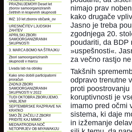
PRAZNUJEMO!!!! Deset let
nimajo prav nobene
zborov samoorganiziranih
četrtnih in krajevnih skupnosti
kako drugače vpliv
IMZ: 10 let zborov občank_ov
Jasno je treba poud
URESNIČITEV LJUDSKIH
ZAHTEV
zgodnjega 20. stole
APRILSKI ZBORI
SAMOORGANIZIRANIH
poudariti, da BDP
SKUPNOSTI
»uspešnosti«. Jasno
3. MARCA BOMO NA ŠTRAJKU
Zbori samoorganiziranih
za večno rastjo ne
skupnosti v marcu
Livada lab na obisku
Takšnih sprememb p
Kako smo dobili participatorni
odpravo trenutne v
proračun
ZADNJI ZBORI
proti poostrovanju r
SAMOORGANIZIRANIH
SKUPNOSTI V 2022
koruptivnosti je vs
TUDI OKTOBRA ZBORUJEMO.
VABLJENI!
imamo pred očmi vs
SEPTEMBRSKE RAZPRAVE NA
KRATKO
sistema, ki daje m
SMO ŽE ZAČELI Z ZBORI!
PRIDITE KAJ MIMO!
in izžemanje dela
MEDNATRODNA NOČ
NETOPIRJEV OB MIYAWAKIJU
sili k temu, da nap