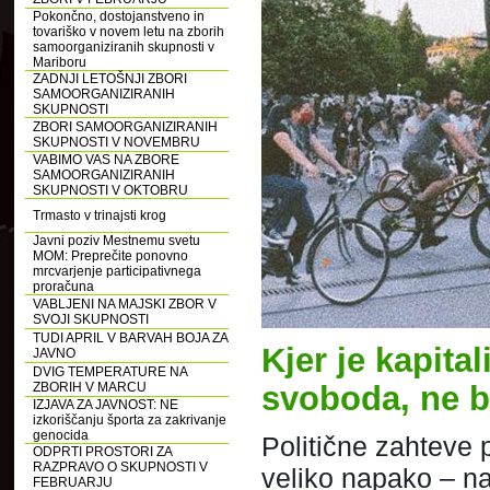
Pokončno, dostojanstveno in
tovariško v novem letu na zborih
samoorganiziranih skupnosti v
Mariboru
ZADNJI LETOŠNJI ZBORI
SAMOORGANIZIRANIH
SKUPNOSTI
ZBORI SAMOORGANIZIRANIH
SKUPNOSTI V NOVEMBRU
VABIMO VAS NA ZBORE
SAMOORGANIZIRANIH
SKUPNOSTI V OKTOBRU
Trmasto v trinajsti krog
Javni poziv Mestnemu svetu
MOM: Preprečite ponovno
mrcvarjenje participativnega
proračuna
VABLJENI NA MAJSKI ZBOR V
SVOJI SKUPNOSTI
TUDI APRIL V BARVAH BOJA ZA
Kjer je kapita
JAVNO
DVIG TEMPERATURE NA
ZBORIH V MARCU
svoboda, ne b
IZJAVA ZA JAVNOST: NE
izkoriščanju športa za zakrivanje
genocida
Politične zahteve 
ODPRTI PROSTORI ZA
RAZPRAVO O SKUPNOSTI V
veliko napako – na 
FEBRUARJU