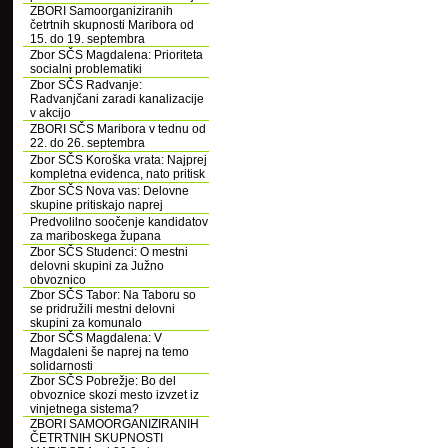
ZBORI Samoorganiziranih
četrtnih skupnosti Maribora od
15. do 19. septembra
Zbor SČS Magdalena: Prioriteta
socialni problematiki
Zbor SČS Radvanje:
Radvanjčani zaradi kanalizacije
v akcijo
ZBORI SČS Maribora v tednu od
22. do 26. septembra
Zbor SČS Koroška vrata: Najprej
kompletna evidenca, nato pritisk
Zbor SČS Nova vas: Delovne
skupine pritiskajo naprej
Predvolilno soočenje kandidatov
za mariboskega župana
Zbor SČS Studenci: O mestni
delovni skupini za Južno
obvoznico
Zbor SČS Tabor: Na Taboru so
se pridružili mestni delovni
skupini za komunalo
Zbor SČS Magdalena: V
Magdaleni še naprej na temo
solidarnosti
Zbor SČS Pobrežje: Bo del
obvoznice skozi mesto izvzet iz
vinjetnega sistema?
ZBORI SAMOORGANIZIRANIH
ČETRTNIH SKUPNOSTI