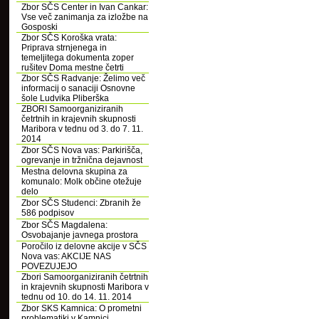
Zbor SČS Center in Ivan Cankar:
Vse več zanimanja za izložbe na
Gosposki
Zbor SČS Koroška vrata:
Priprava strnjenega in
temeljitega dokumenta zoper
rušitev Doma mestne četrti
Zbor SČS Radvanje: Želimo več
informacij o sanaciji Osnovne
šole Ludvika Pliberška
ZBORI Samoorganiziranih
četrtnih in krajevnih skupnosti
Maribora v tednu od 3. do 7. 11.
2014
Zbor SČS Nova vas: Parkirišča,
ogrevanje in tržnična dejavnost
Mestna delovna skupina za
komunalo: Molk občine otežuje
delo
Zbor SČS Studenci: Zbranih že
586 podpisov
Zbor SČS Magdalena:
Osvobajanje javnega prostora
Poročilo iz delovne akcije v SČS
Nova vas: AKCIJE NAS
POVEZUJEJO
Zbori Samoorganiziranih četrtnih
in krajevnih skupnosti Maribora v
tednu od 10. do 14. 11. 2014
Zbor SKS Kamnica: O prometni
problematiki v Kamnici