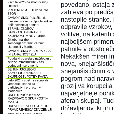
Začnite 2025 na zboru v svoji
povedano, ostaja 
soseski
PRED NOVIM LETOM ŠE NA
zahteva po predčas
ZBOR
nastopile stranke,
JAVNO PISMO: Pokažite, da
mestnemu svetu volja občank in
občanov nekaj pomeni
odpravile vzrokov, 
TERMINI ZBOROV
SAMOORGANIZIRANIH
volitve, na katerih
SKUPNOSTI V NOVEMBRU
Oktober na zborih
najboljšem primeru
samoorganiziranih četrtnih
skupnosti v Mariboru
pahnile v obstoječ
JAVNO PISMO VLADI RS: GAZA
IN BANALNOST ZLA
Nekakšen miren in 
Poudarki posveta o načrtovanju
nova, »nejanšističn
zelene infrastrukture v času
podnebnih sprememb
»nejanšističnimi« v
ŠE JUNIJSKI ZBORI
SAMOORGANIZIRANIH
SKUPNOSTI, POTEM PAVZA
pogrom nad naravo 
Leto 2024 - spet nesrečno ali
vendarle usodno za
grozljiva korupci
participativni proračun v
Mariboru?
najverjetneje ponik
ODPRTI PROSTORI ZA
RAZPRAVO O SKUPNOSTI –
aferah skupaj. Tudi
MAJ 24
DREVESNICA POD STREHO,
državljanov, ki jih
PRVA DREVESCA ŽE V ZEMLJI