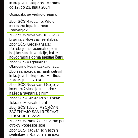
in krajevnih skupnosti Maribora
od 19. do 23. maja 2014
Gosposko še vedno urejamo
Zbor SČS Radvanje: Kdo v
mestu zastopa interese
Radvanja?
Zbor SČS Nova vas: Kakovost
bivanja v Novi vasi se slabša
Zbor SČS Koroška vrata:
Potrebujemo racionalnejše in
bolj koristne investicije, kot je
novogradnja doma mestne četrti
Zbor SČS Magdalena:
Obnovimo košarkaška igrišča!
Zbori samoorganiziranih četrtnih
in krajevnih skupnosti Maribora
2. do 6. junija 2014
Zbor SČS Nova vas: Okolje, v
katerem živimo je tudi odraz
našega ravnanja z njim
Zbor SČS Center Ivan Cankar:
Tokrat o Festivalu Lent
Zbor SČS Tabor: TABORČANI
ZAČENJAJO SAMI REŠEVATI
LOKALNE TEŽAVE
Zbor SČS Pobrežje: Za varno pot
otrok v Pobreške šole
Zbor SČS Radvanje: Mestnih
svetnikov iz Radvanja njihova