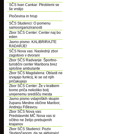
SČS Ivan Cankar: Ptroblemi se
še vrstijo
Pločevina in hrup
SČS Studenci: O pomenu
samoorganiziranosti
Zbor SČS Center: Center naj bo
eden
Javno pismo: KALIBRIRAJTE
RADARJE!
SČS Nova vas: Naslednji zbor
zagotovo v dvorani
Zbor SČS Radvanje: Športno-
turistični center Maribora brez
splošne ambulante
Zbor SČS Magdalena: Oblasti ne
izvajajo funkcij, ki se od njih
pričakujejo
Zbor SČS Center: Že v kratkem
bomo priča nekoliko bolj
urejenemu središču mesta
Javno pismo vstajniških skupin
županu Mestne občine Maribor,
Andreju Fištravcu
Zbor SČS Nova vas:
Predstavniki MČ Nova vas si
očitno ne želijo prebujenih
krajanov
Zbor SČS Studenci: Poziv
Studenčanom, da se aktivirajo!