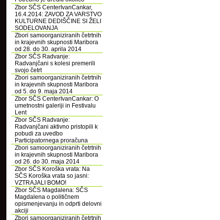
Zbor SČS CenterIvanCankar,
16.4.2014: ZAVOD ZA VARSTVO
KULTURNE DEDIŠČINE SI ŽELI
SODELOVANJA
Zbori samoorganiziranih četrtnih
in krajevnih skupnosti Maribora
od 28. do 30. aprila 2014
Zbor SČS Radvanje:
Radvanjčani s kolesi premerili
svojo četrt
Zbori samoorganiziranih četrtnih
in krajevnih skupnosti Maribora
od 5. do 9. maja 2014
Zbor SČS CenterIvanCankar: O
umetnostni galeriji in Festivalu
Lent
Zbor SČS Radvanje:
Radvanjčani aktivno pristopili k
pobudi za uvedbo
Participatornega proračuna
Zbori samoorganiziranih četrtnih
in krajevnih skupnosti Maribora
od 26. do 30. maja 2014
Zbor SČS Koroška vrata: Na
SČS Koroška vrata so jasni:
VZTRAJALI BOMO!
Zbor SČS Magdalena: SČS
Magdalena o političnem
opismenjevanju in odprti delovni
akciji
Zbori samoorganiziranih četrtnih