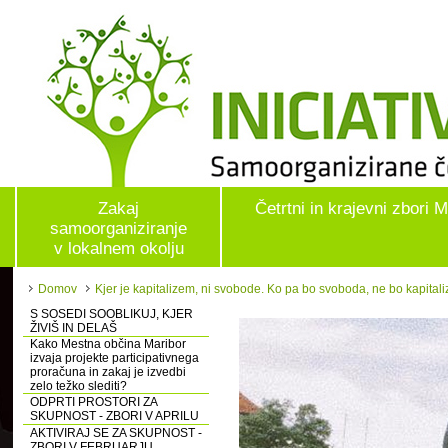
Zakaj
Četrtni in krajevni zbori 
samoorganiziranje
v lokalnem okolju
Domov
Kjer je kapitalizem, ni svobode. Ko pa bo svoboda, ne bo kapital
S SOSEDI SOOBLIKUJ, KJER
ŽIVIŠ IN DELAŠ
Kako Mestna občina Maribor
izvaja projekte participativnega
proračuna in zakaj je izvedbi
zelo težko slediti?
ODPRTI PROSTORI ZA
SKUPNOST - ZBORI V APRILU
AKTIVIRAJ SE ZA SKUPNOST -
ZBORI V FEBRUARJU