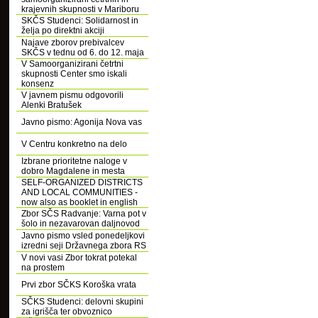
krajevnih skupnosti v Mariboru
SKČS Studenci: Solidarnost in
želja po direktni akciji
Najave zborov prebivalcev
SKČS v tednu od 6. do 12. maja
V Samoorganizirani četrtni
skupnosti Center smo iskali
konsenz
V javnem pismu odgovorili
Alenki Bratušek
Javno pismo: Agonija Nova vas
V Centru konkretno na delo
Izbrane prioritetne naloge v
dobro Magdalene in mesta
SELF-ORGANIZED DISTRICTS
AND LOCAL COMMUNITIES -
now also as booklet in english
Zbor SČS Radvanje: Varna pot v
šolo in nezavarovan daljnovod
Javno pismo vsled ponedeljkovi
izredni seji Državnega zbora RS
V novi vasi Zbor tokrat potekal
na prostem
Prvi zbor SČKS Koroška vrata
SČKS Studenci: delovni skupini
za igrišča ter obvoznico