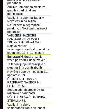
predahom
ZBORI: Pomembno mesto za
graditev participativne
demokracije
Vabljeni na zbor na Tabor, v
Novo vas in na Tezno
Na Teznem o degradaciji
prostora, v Novi vasi o njegovi
obogatitvi
VABLJENI NA ZBORE
SAMOORGANIZIRANIH
SKUPNOSTI: 20.-24.MAJ
Najava zborov
samoorganiziranih skupnosti za
teden med 13. in 19. majem
Eni prazniki, drugi prazniki -
vmes pa zbori. Pridite zraven!
Ta teden ljudje razpravljajo o
skupnosti na osmih zborih
Novičke z zborov med 8. in 21.
aprilom 2019
ČETRTEK JE DAN ZA
RAZPRAVO NA ZBORIH.
PRIDRUŽI SE.
Sedem odprtih prostorov za
razpravo o skupnosti
IZŠLA JE NOVA ČETRTINKA.
ŠTEVILKA 78.
Vabljeni na zbore
samoorganiziranih skupnosti