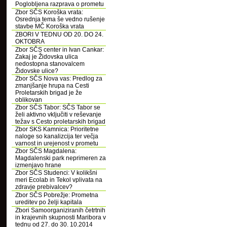
Poglobljena razprava o prometu
Zbor SČS Koroška vrata:
Osrednja tema še vedno rušenje
stavbe MČ Koroška vrata
ZBORI V TEDNU OD 20. DO 24.
OKTOBRA
Zbor SČS center in Ivan Cankar:
Zakaj je Židovska ulica
nedostopna stanovalcem
Židovske ulice?
Zbor SČS Nova vas: Predlog za
zmanjšanje hrupa na Cesti
Proletarskih brigad je že
oblikovan
Zbor SČS Tabor: SČS Tabor se
želi aktivno vključiti v reševanje
težav s Cesto proletarskih brigad
Zbor SKS Kamnica: Prioritetne
naloge so kanalizcija ter večja
varnost in urejenost v prometu
Zbor SČS Magdalena:
Magdalenski park neprimeren za
izmenjavo hrane
Zbor SČS Studenci: V kolikšni
meri Ecolab in Tekol vplivata na
zdravje prebivalcev?
Zbor SČS Pobrežje: Prometna
ureditev po želji kapitala
Zbori Samoorganiziranih četrtnih
in krajevnih skupnosti Maribora v
tednu od 27. do 30. 10.2014