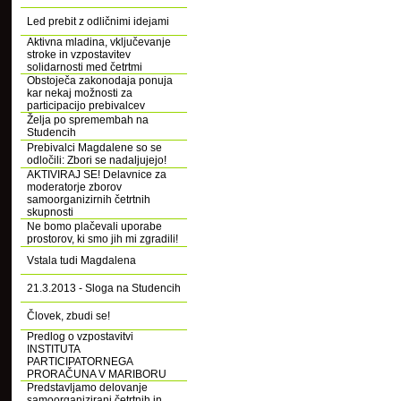
Led prebit z odličnimi idejami
Aktivna mladina, vključevanje
stroke in vzpostavitev
solidarnosti med četrtmi
Obstoječa zakonodaja ponuja
kar nekaj možnosti za
participacijo prebivalcev
Želja po spremembah na
Studencih
Prebivalci Magdalene so se
odločili: Zbori se nadaljujejo!
AKTIVIRAJ SE! Delavnice za
moderatorje zborov
samoorganizirnih četrtnih
skupnosti
Ne bomo plačevali uporabe
prostorov, ki smo jih mi zgradili!
Vstala tudi Magdalena
21.3.2013 - Sloga na Studencih
Človek, zbudi se!
Predlog o vzpostavitvi
INSTITUTA
PARTICIPATORNEGA
PRORAČUNA V MARIBORU
Predstavljamo delovanje
samoorganizirani četrtnih in