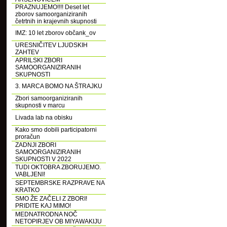
PRAZNUJEMO!!!! Deset let
zborov samoorganiziranih
četrtnih in krajevnih skupnosti
IMZ: 10 let zborov občank_ov
URESNIČITEV LJUDSKIH
ZAHTEV
APRILSKI ZBORI
SAMOORGANIZIRANIH
SKUPNOSTI
3. MARCA BOMO NA ŠTRAJKU
Zbori samoorganiziranih
skupnosti v marcu
Livada lab na obisku
Kako smo dobili participatorni
proračun
ZADNJI ZBORI
SAMOORGANIZIRANIH
SKUPNOSTI V 2022
TUDI OKTOBRA ZBORUJEMO.
VABLJENI!
SEPTEMBRSKE RAZPRAVE NA
KRATKO
SMO ŽE ZAČELI Z ZBORI!
PRIDITE KAJ MIMO!
MEDNATRODNA NOČ
NETOPIRJEV OB MIYAWAKIJU