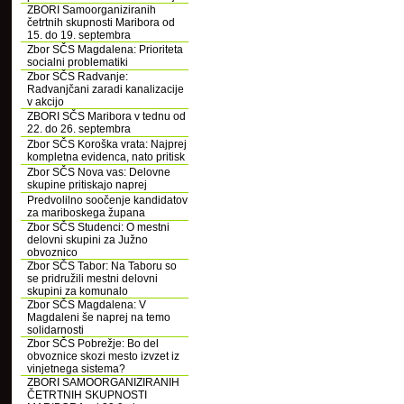
ZBORI Samoorganiziranih
četrtnih skupnosti Maribora od
15. do 19. septembra
Zbor SČS Magdalena: Prioriteta
socialni problematiki
Zbor SČS Radvanje:
Radvanjčani zaradi kanalizacije
v akcijo
ZBORI SČS Maribora v tednu od
22. do 26. septembra
Zbor SČS Koroška vrata: Najprej
kompletna evidenca, nato pritisk
Zbor SČS Nova vas: Delovne
skupine pritiskajo naprej
Predvolilno soočenje kandidatov
za mariboskega župana
Zbor SČS Studenci: O mestni
delovni skupini za Južno
obvoznico
Zbor SČS Tabor: Na Taboru so
se pridružili mestni delovni
skupini za komunalo
Zbor SČS Magdalena: V
Magdaleni še naprej na temo
solidarnosti
Zbor SČS Pobrežje: Bo del
obvoznice skozi mesto izvzet iz
vinjetnega sistema?
ZBORI SAMOORGANIZIRANIH
ČETRTNIH SKUPNOSTI