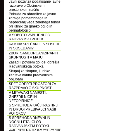
Javni poziv za podaljšanje javne
razprave o Občinskem
prostorskem načrtu
Pobuda za ohranitev za javno
zdravje pomembnega in
neprecenljivega zelenega fonda
pri Kliniki za ginekologijo in
perinatologijo
V SOBOTO VABLJENI OB
RADVANJSKI POTOK
KAM NA SREČANJE S SOSEDI
IN SOSEDAMI?
ZBORI SAMOORGANIZIRANIH
SKUPNOSTI V MAJU
Zasadili povsem gol del obrežja
Radvanjskega potoka
Skupaj za skupno, ljudske
zahteve kontra predvolilnim
objubam
SPET ODPRTI PROSTORI ZA
RAZPRAVO O SKUPNOSTI
V MIYAWAKI NAMESTILI
GNEZDILNICE IN
NETOPIRNICE
S SPREHODA KAČJI PASTIRJI
IN DRUGI PREBIVALCI NAŠIH
POTOKOV
S SPREHODA DNEVNI IN
NOČNI LETALCI OB
RADVANJSKEM POTOKU
VABLJENI NA NARAVOSLOVNE