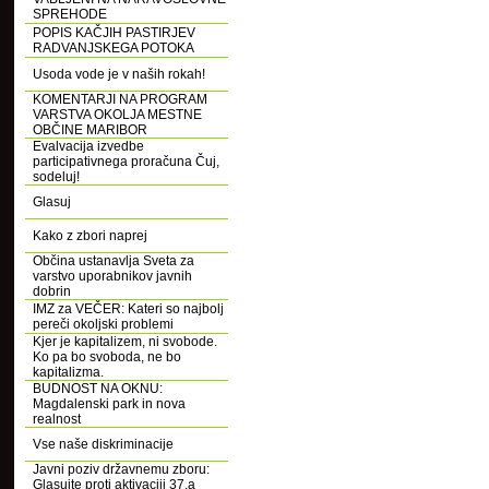
SPREHODE
POPIS KAČJIH PASTIRJEV
RADVANJSKEGA POTOKA
Usoda vode je v naših rokah!
KOMENTARJI NA PROGRAM
VARSTVA OKOLJA MESTNE
OBČINE MARIBOR
Evalvacija izvedbe
participativnega proračuna Čuj,
sodeluj!
Glasuj
Kako z zbori naprej
Občina ustanavlja Sveta za
varstvo uporabnikov javnih
dobrin
IMZ za VEČER: Kateri so najbolj
pereči okoljski problemi
Kjer je kapitalizem, ni svobode.
Ko pa bo svoboda, ne bo
kapitalizma.
BUDNOST NA OKNU:
Magdalenski park in nova
realnost
Vse naše diskriminacije
Javni poziv državnemu zboru:
Glasujte proti aktivaciji 37.a