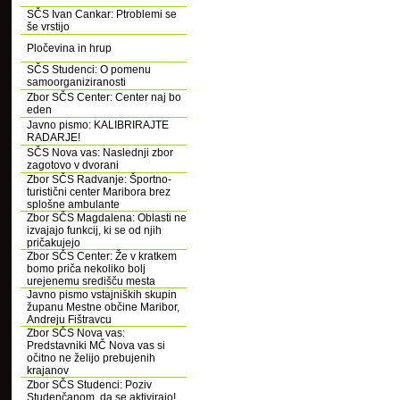
SČS Ivan Cankar: Ptroblemi se
še vrstijo
Pločevina in hrup
SČS Studenci: O pomenu
samoorganiziranosti
Zbor SČS Center: Center naj bo
eden
Javno pismo: KALIBRIRAJTE
RADARJE!
SČS Nova vas: Naslednji zbor
zagotovo v dvorani
Zbor SČS Radvanje: Športno-
turistični center Maribora brez
splošne ambulante
Zbor SČS Magdalena: Oblasti ne
izvajajo funkcij, ki se od njih
pričakujejo
Zbor SČS Center: Že v kratkem
bomo priča nekoliko bolj
urejenemu središču mesta
Javno pismo vstajniških skupin
županu Mestne občine Maribor,
Andreju Fištravcu
Zbor SČS Nova vas:
Predstavniki MČ Nova vas si
očitno ne želijo prebujenih
krajanov
Zbor SČS Studenci: Poziv
Studenčanom, da se aktivirajo!