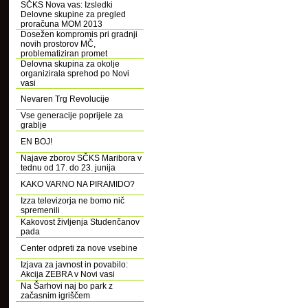
SČKS Nova vas: Izsledki
Delovne skupine za pregled
proračuna MOM 2013
Dosežen kompromis pri gradnji
novih prostorov MČ,
problematiziran promet
Delovna skupina za okolje
organizirala sprehod po Novi
vasi
Nevaren Trg Revolucije
Vse generacije poprijele za
grablje
EN BOJ!
Najave zborov SČKS Maribora v
tednu od 17. do 23. junija
KAKO VARNO NA PIRAMIDO?
Izza televizorja ne bomo nič
spremenili
Kakovost življenja Studenčanov
pada
Center odpreti za nove vsebine
Izjava za javnost in povabilo:
Akcija ZEBRA v Novi vasi
Na Šarhovi naj bo park z
začasnim igriščem