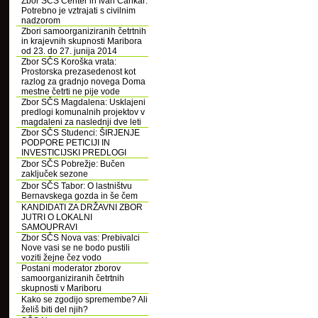
Zbor SČS Center in Ivan Cankar:
Potrebno je vztrajati s civilnim
nadzorom
Zbori samoorganiziranih četrtnih
in krajevnih skupnosti Maribora
od 23. do 27. junija 2014
Zbor SČS Koroška vrata:
Prostorska prezasedenost kot
razlog za gradnjo novega Doma
mestne četrti ne pije vode
Zbor SČS Magdalena: Usklajeni
predlogi komunalnih projektov v
magdaleni za naslednji dve leti
Zbor SČS Studenci: ŠIRJENJE
PODPORE PETICIJI IN
INVESTICIJSKI PREDLOGI
Zbor SČS Pobrežje: Bučen
zaključek sezone
Zbor SČS Tabor: O lastništvu
Bernavskega gozda in še čem
KANDIDATI ZA DRŽAVNI ZBOR
JUTRI O LOKALNI
SAMOUPRAVI
Zbor SČS Nova vas: Prebivalci
Nove vasi se ne bodo pustili
voziti žejne čez vodo
Postani moderator zborov
samoorganiziranih četrtnih
skupnosti v Mariboru
Kako se zgodijo spremembe? Ali
želiš biti del njih?