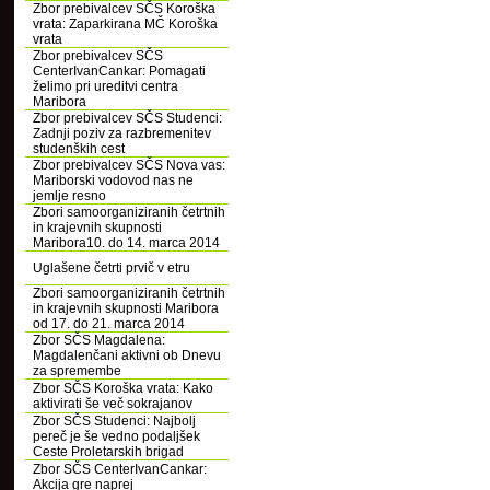
Zbor prebivalcev SČS Koroška
vrata: Zaparkirana MČ Koroška
vrata
Zbor prebivalcev SČS
CenterIvanCankar: Pomagati
želimo pri ureditvi centra
Maribora
Zbor prebivalcev SČS Studenci:
Zadnji poziv za razbremenitev
studenških cest
Zbor prebivalcev SČS Nova vas:
Mariborski vodovod nas ne
jemlje resno
Zbori samoorganiziranih četrtnih
in krajevnih skupnosti
Maribora10. do 14. marca 2014
Uglašene četrti prvič v etru
Zbori samoorganiziranih četrtnih
in krajevnih skupnosti Maribora
od 17. do 21. marca 2014
Zbor SČS Magdalena:
Magdalenčani aktivni ob Dnevu
za spremembe
Zbor SČS Koroška vrata: Kako
aktivirati še več sokrajanov
Zbor SČS Studenci: Najbolj
pereč je še vedno podaljšek
Ceste Proletarskih brigad
Zbor SČS CenterIvanCankar:
Akcija gre naprej