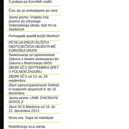
S potepa po Koroških vratih
Čas, da se potrepljamo po rami
Javno pismo: Vsakdo ima
pravico do zdravega
življenjskega okolja, tudi mi na
Studencih
Pomagajte graditi boljši Maribor!
PETICIJA PROTI RUŠITVI
OBSTOJEČEGA OBJEKTA MČ
KOROŠKA VRATA
Sodelovanje pri spremembah
Zakona o lokalni samoupravi ter
Zakona o financiranju občin
ZBORI SČS SEPTEMBRA SPET
V POLNEM ZAGONU
ZBORI SČS od 23. do 29.
septembra
Zbori samoorganiziranih četrtnih
in krajevnih skupnosti 9. do 15.
decembra
Javno pismo: UMIK ZAKONA NI
DOVOLJ!
Zbori SCS Maribora od 16. do
22. decembra 2013
Nova vas: Saga se nadaljuje
Redefinicija srca mesta