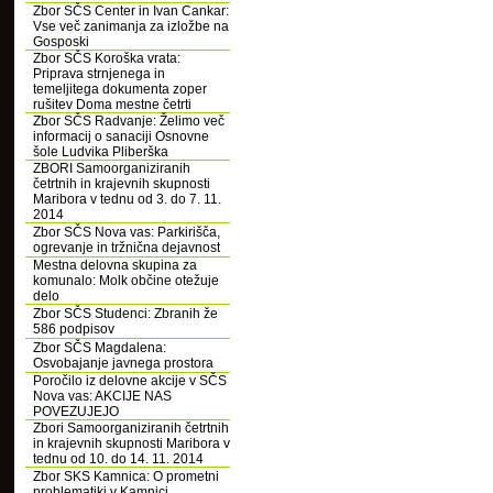
Zbor SČS Center in Ivan Cankar:
Vse več zanimanja za izložbe na
Gosposki
Zbor SČS Koroška vrata:
Priprava strnjenega in
temeljitega dokumenta zoper
rušitev Doma mestne četrti
Zbor SČS Radvanje: Želimo več
informacij o sanaciji Osnovne
šole Ludvika Pliberška
ZBORI Samoorganiziranih
četrtnih in krajevnih skupnosti
Maribora v tednu od 3. do 7. 11.
2014
Zbor SČS Nova vas: Parkirišča,
ogrevanje in tržnična dejavnost
Mestna delovna skupina za
komunalo: Molk občine otežuje
delo
Zbor SČS Studenci: Zbranih že
586 podpisov
Zbor SČS Magdalena:
Osvobajanje javnega prostora
Poročilo iz delovne akcije v SČS
Nova vas: AKCIJE NAS
POVEZUJEJO
Zbori Samoorganiziranih četrtnih
in krajevnih skupnosti Maribora v
tednu od 10. do 14. 11. 2014
Zbor SKS Kamnica: O prometni
problematiki v Kamnici