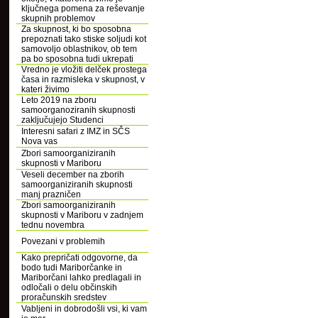
ključnega pomena za reševanje
skupnih problemov
Za skupnost, ki bo sposobna
prepoznati tako stiske soljudi kot
samovoljo oblastnikov, ob tem
pa bo sposobna tudi ukrepati
Vredno je vložiti delček prostega
časa in razmisleka v skupnost, v
kateri živimo
Leto 2019 na zboru
samoorganoziranih skupnosti
zaključujejo Studenci
Interesni safari z IMZ in SČS
Nova vas
Zbori samoorganiziranih
skupnosti v Mariboru
Veseli december na zborih
samoorganiziranih skupnosti
manj prazničen
Zbori samoorganiziranih
skupnosti v Mariboru v zadnjem
tednu novembra
Povezani v problemih
Kako prepričati odgovorne, da
bodo tudi Mariborčanke in
Mariborčani lahko predlagali in
odločali o delu občinskih
proračunskih sredstev
Vabljeni in dobrodošli vsi, ki vam