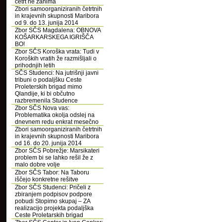
četrt ne zanima
Zbori samoorganiziranih četrtnih
in krajevnih skupnosti Maribora
od 9. do 13. junija 2014
Zbor SČS Magdalena: OBNOVA
KOŠARKARSKEGA IGRIŠČA
BO!
Zbor SČS Koroška vrata: Tudi v
Koroških vratih že razmišljali o
prihodnjih letih
SČS Studenci: Na jutrišnji javni
tribuni o podaljšku Ceste
Proleterskih brigad mimo
Qlandije, ki bi občutno
razbremenila Studence
Zbor SČS Nova vas:
Problematika okolja odslej na
dnevnem redu enkrat mesečno
Zbori samoorganiziranih četrtnih
in krajevnih skupnosti Maribora
od 16. do 20. junija 2014
Zbor SČS Pobrežje: Marsikateri
problem bi se lahko rešil že z
malo dobre volje
Zbor SČS Tabor: Na Taboru
iščejo konkretne rešitve
Zbor SČS Studenci: Pričeli z
zbiranjem podpisov podpore
pobudi Stopimo skupaj – ZA
realizacijo projekta podaljška
Ceste Proletarskih brigad