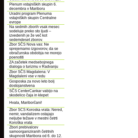
Plenum vstajniških skupin 6.
decembra v Mariboru
Uradni program Plenuma
vstajniških skupin Centralne
evrope
Na sedmih zborih vsak mesec
sodeluje preko sto ljudi –
izvedenih je že več kot
sedemdeset zborov.
Zbor SČS Nova vas: Ne
sprejemamo izgovorov, da se
obračunska obdobja ne morejo
poenotiti
ZA začetek medsebojnega
dialoga o turizmu v Radvanju
Zbor SČS Magdalena: V
Magdaleni vse v redu
Gosposka za novo leto bolj
dostojanstvena
SČS CenterCankar vabijo na
skodelico čaja in klepet
Hvala, Mariborčani!
Zbor SCS Koroska vrata: Nered,
nemir, vandalizem ostajajo
neljube težave v mestni četrti
Koroška vrata
Zbori prebivalcev
samoorganiziranih četrtnih
skupnosti Maribora od 6. do 12.