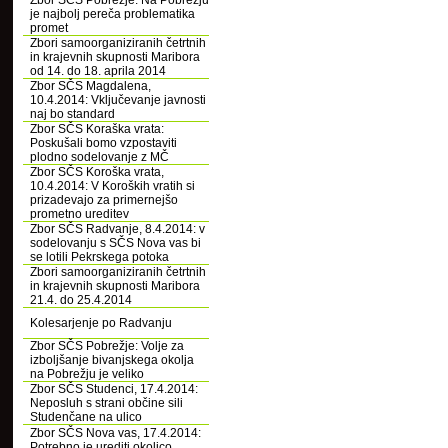
Zbor SČS Pobrežje: Na Pobrežju
je najbolj pereča problematika
promet
Zbori samoorganiziranih četrtnih
in krajevnih skupnosti Maribora
od 14. do 18. aprila 2014
Zbor SČS Magdalena,
10.4.2014: Vključevanje javnosti
naj bo standard
Zbor SČS Koraška vrata:
Poskušali bomo vzpostaviti
plodno sodelovanje z MČ
Zbor SČS Koroška vrata,
10.4.2014: V Koroških vratih si
prizadevajo za primernejšo
prometno ureditev
Zbor SČS Radvanje, 8.4.2014: v
sodelovanju s SČS Nova vas bi
se lotili Pekrskega potoka
Zbori samoorganiziranih četrtnih
in krajevnih skupnosti Maribora
21.4. do 25.4.2014
Kolesarjenje po Radvanju
Zbor SČS Pobrežje: Volje za
izboljšanje bivanjskega okolja
na Pobrežju je veliko
Zbor SČS Studenci, 17.4.2014:
Neposluh s strani občine sili
Studenčane na ulico
Zbor SČS Nova vas, 17.4.2014:
Potrebno je urediti okolico