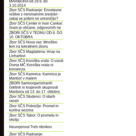
MARIBORA od 29.9. do
3.10.2014
Zbor SČS Radvanje: Enostavne
rešitve z minimalnimi sredstvi -
zakaj se potem ne uresničijo?
Zbor SČS Center in Ivan Cankar:
Sram je občane, odgovornih ne
ZBORI SČS V TEDNU OD 6. DO
10. OKTOBRA
Zbor SČS Nova vas: Mnoštvo
tem na tokratnem zboru
Zbor SČS Magdalena: Hrup na
Linhartovi
Zbor SČS Koroška vrata: O usodi
Doma MČ Koroška vrata ni
konsenza
Zbor SČS Kamnica: Kamnica je
Maribor v malem
ZBORI Samoorganiziranih
četrtnih in krajevnih skupnosti
Maribora od 13. do 17. oktobra
Zbor SČS Studenci: O starih
ranah
Zbor SČS Pobrežje: Promet in
kurilna sezona
Zbor SČS Tabor: O prometu in
okolju
Neurejenost Treh ribnikov
Zbor SČS Radvanje: