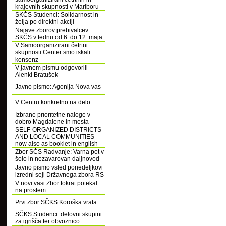
krajevnih skupnosti v Mariboru
SKČS Studenci: Solidarnost in
želja po direktni akciji
Najave zborov prebivalcev
SKČS v tednu od 6. do 12. maja
V Samoorganizirani četrtni
skupnosti Center smo iskali
konsenz
V javnem pismu odgovorili
Alenki Bratušek
Javno pismo: Agonija Nova vas
V Centru konkretno na delo
Izbrane prioritetne naloge v
dobro Magdalene in mesta
SELF-ORGANIZED DISTRICTS
AND LOCAL COMMUNITIES -
now also as booklet in english
Zbor SČS Radvanje: Varna pot v
šolo in nezavarovan daljnovod
Javno pismo vsled ponedeljkovi
izredni seji Državnega zbora RS
V novi vasi Zbor tokrat potekal
na prostem
Prvi zbor SČKS Koroška vrata
SČKS Studenci: delovni skupini
za igrišča ter obvoznico