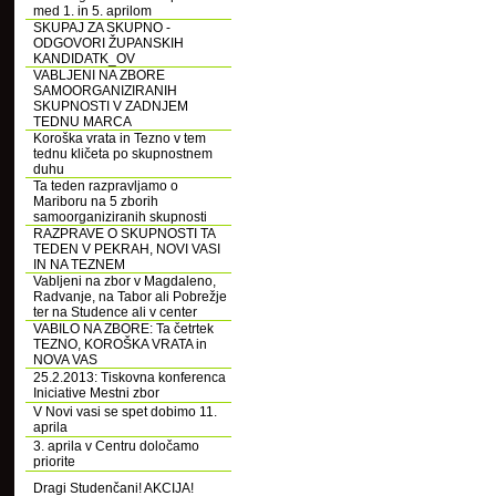
med 1. in 5. aprilom
SKUPAJ ZA SKUPNO -
ODGOVORI ŽUPANSKIH
KANDIDATK_OV
VABLJENI NA ZBORE
SAMOORGANIZIRANIH
SKUPNOSTI V ZADNJEM
TEDNU MARCA
Koroška vrata in Tezno v tem
tednu kličeta po skupnostnem
duhu
Ta teden razpravljamo o
Mariboru na 5 zborih
samoorganiziranih skupnosti
RAZPRAVE O SKUPNOSTI TA
TEDEN V PEKRAH, NOVI VASI
IN NA TEZNEM
Vabljeni na zbor v Magdaleno,
Radvanje, na Tabor ali Pobrežje
ter na Studence ali v center
VABILO NA ZBORE: Ta četrtek
TEZNO, KOROŠKA VRATA in
NOVA VAS
25.2.2013: Tiskovna konferenca
Iniciative Mestni zbor
V Novi vasi se spet dobimo 11.
aprila
3. aprila v Centru določamo
priorite
Dragi Studenčani! AKCIJA!