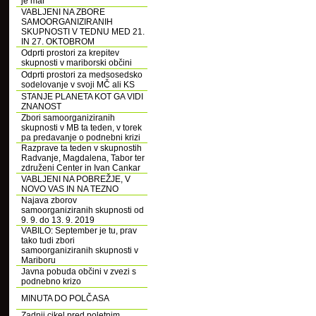
je mar
VABLJENI NA ZBORE
SAMOORGANIZIRANIH
SKUPNOSTI V TEDNU MED 21.
IN 27. OKTOBROM
Odprti prostori za krepitev
skupnosti v mariborski občini
Odprti prostori za medsosedsko
sodelovanje v svoji MČ ali KS
STANJE PLANETA KOT GA VIDI
ZNANOST
Zbori samoorganiziranih
skupnosti v MB ta teden, v torek
pa predavanje o podnebni krizi
Razprave ta teden v skupnostih
Radvanje, Magdalena, Tabor ter
združeni Center in Ivan Cankar
VABLJENI NA POBREŽJE, V
NOVO VAS IN NA TEZNO
Najava zborov
samoorganiziranih skupnosti od
9. 9. do 13. 9. 2019
VABILO: September je tu, prav
tako tudi zbori
samoorganiziranih skupnosti v
Mariboru
Javna pobuda občini v zvezi s
podnebno krizo
MINUTA DO POLČASA
Zadnji cikel pred poletnim