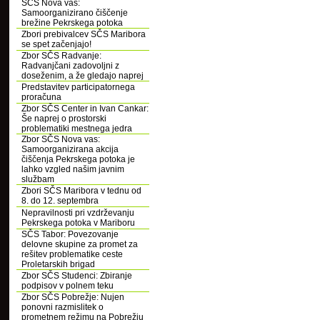
SČS Nova vas:
Samoorganizirano čiščenje
brežine Pekrskega potoka
Zbori prebivalcev SČS Maribora
se spet začenjajo!
Zbor SČS Radvanje:
Radvanjčani zadovoljni z
doseženim, a že gledajo naprej
Predstavitev participatornega
proračuna
Zbor SČS Center in Ivan Cankar:
Še naprej o prostorski
problematiki mestnega jedra
Zbor SČS Nova vas:
Samoorganizirana akcija
čiščenja Pekrskega potoka je
lahko vzgled našim javnim
službam
Zbori SČS Maribora v tednu od
8. do 12. septembra
Nepravilnosti pri vzdrževanju
Pekrskega potoka v Mariboru
SČS Tabor: Povezovanje
delovne skupine za promet za
rešitev problematike ceste
Proletarskih brigad
Zbor SČS Studenci: Zbiranje
podpisov v polnem teku
Zbor SČS Pobrežje: Nujen
ponovni razmislitek o
prometnem režimu na Pobrežju