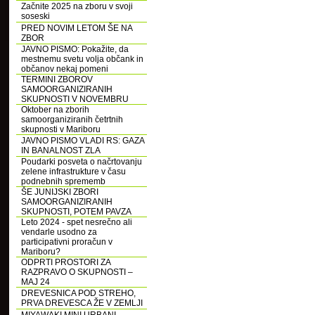
Začnite 2025 na zboru v svoji
soseski
PRED NOVIM LETOM ŠE NA
ZBOR
JAVNO PISMO: Pokažite, da
mestnemu svetu volja občank in
občanov nekaj pomeni
TERMINI ZBOROV
SAMOORGANIZIRANIH
SKUPNOSTI V NOVEMBRU
Oktober na zborih
samoorganiziranih četrtnih
skupnosti v Mariboru
JAVNO PISMO VLADI RS: GAZA
IN BANALNOST ZLA
Poudarki posveta o načrtovanju
zelene infrastrukture v času
podnebnih sprememb
ŠE JUNIJSKI ZBORI
SAMOORGANIZIRANIH
SKUPNOSTI, POTEM PAVZA
Leto 2024 - spet nesrečno ali
vendarle usodno za
participativni proračun v
Mariboru?
ODPRTI PROSTORI ZA
RAZPRAVO O SKUPNOSTI –
MAJ 24
DREVESNICA POD STREHO,
PRVA DREVESCA ŽE V ZEMLJI