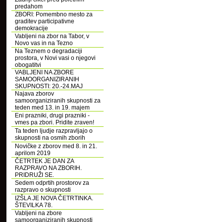
predahom
ZBORI: Pomembno mesto za
graditev participativne
demokracije
Vabljeni na zbor na Tabor, v
Novo vas in na Tezno
Na Teznem o degradaciji
prostora, v Novi vasi o njegovi
obogatitvi
VABLJENI NA ZBORE
SAMOORGANIZIRANIH
SKUPNOSTI: 20.-24.MAJ
Najava zborov
samoorganiziranih skupnosti za
teden med 13. in 19. majem
Eni prazniki, drugi prazniki -
vmes pa zbori. Pridite zraven!
Ta teden ljudje razpravljajo o
skupnosti na osmih zborih
Novičke z zborov med 8. in 21.
aprilom 2019
ČETRTEK JE DAN ZA
RAZPRAVO NA ZBORIH.
PRIDRUŽI SE.
Sedem odprtih prostorov za
razpravo o skupnosti
IZŠLA JE NOVA ČETRTINKA.
ŠTEVILKA 78.
Vabljeni na zbore
samoorganiziranih skupnosti