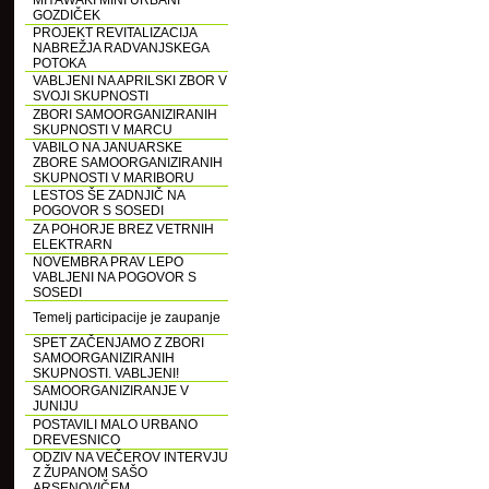
MIYAWAKI MINI URBANI
GOZDIČEK
PROJEKT REVITALIZACIJA
NABREŽJA RADVANJSKEGA
POTOKA
VABLJENI NA APRILSKI ZBOR V
SVOJI SKUPNOSTI
ZBORI SAMOORGANIZIRANIH
SKUPNOSTI V MARCU
VABILO NA JANUARSKE
ZBORE SAMOORGANIZIRANIH
SKUPNOSTI V MARIBORU
LESTOS ŠE ZADNJIČ NA
POGOVOR S SOSEDI
ZA POHORJE BREZ VETRNIH
ELEKTRARN
NOVEMBRA PRAV LEPO
VABLJENI NA POGOVOR S
SOSEDI
Temelj participacije je zaupanje
SPET ZAČENJAMO Z ZBORI
SAMOORGANIZIRANIH
SKUPNOSTI. VABLJENI!
SAMOORGANIZIRANJE V
JUNIJU
POSTAVILI MALO URBANO
DREVESNICO
ODZIV NA VEČEROV INTERVJU
Z ŽUPANOM SAŠO
ARSENOVIČEM