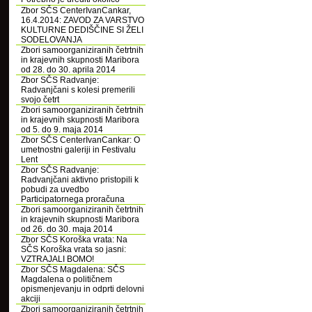
Zbor SČS CenterIvanCankar,
16.4.2014: ZAVOD ZA VARSTVO
KULTURNE DEDIŠČINE SI ŽELI
SODELOVANJA
Zbori samoorganiziranih četrtnih
in krajevnih skupnosti Maribora
od 28. do 30. aprila 2014
Zbor SČS Radvanje:
Radvanjčani s kolesi premerili
svojo četrt
Zbori samoorganiziranih četrtnih
in krajevnih skupnosti Maribora
od 5. do 9. maja 2014
Zbor SČS CenterIvanCankar: O
umetnostni galeriji in Festivalu
Lent
Zbor SČS Radvanje:
Radvanjčani aktivno pristopili k
pobudi za uvedbo
Participatornega proračuna
Zbori samoorganiziranih četrtnih
in krajevnih skupnosti Maribora
od 26. do 30. maja 2014
Zbor SČS Koroška vrata: Na
SČS Koroška vrata so jasni:
VZTRAJALI BOMO!
Zbor SČS Magdalena: SČS
Magdalena o političnem
opismenjevanju in odprti delovni
akciji
Zbori samoorganiziranih četrtnih