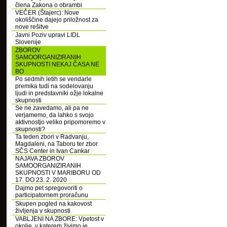
člena Zakona o obrambi
VEČER (Štajerc): Nove
okoliščine dajejo priložnost za
nove rešitve
Javni Poziv upravi LIDL
Slovenije
ZBOROV
SAMOORGANIZIRANIH
SKUPNOSTI NEKAJ ČASA NE
BO
Po sedmih letih se vendarle
premika tudi na sodelovanju
ljudi in predstavniki ožje lokalne
skupnosti
Se ne zavedamo, ali pa ne
verjamemo, da lahko s svojo
aktivnostjo veliko pripomoremo v
skupnosti?
Ta teden zbori v Radvanju,
Magdaleni, na Taboru ter zbor
SČS Center in Ivan Cankar
NAJAVA ZBOROV
SAMOORGANIZIRANIH
SKUPNOSTI V MARIBORU OD
17. DO 23. 2. 2020
Dajmo pet spregovoriti o
participatornem proračunu
Skupen pogled na kakovost
življenja v skupnosti
VABLJENI NA ZBORE: Vpetost v
okolje, v katerem živimo je