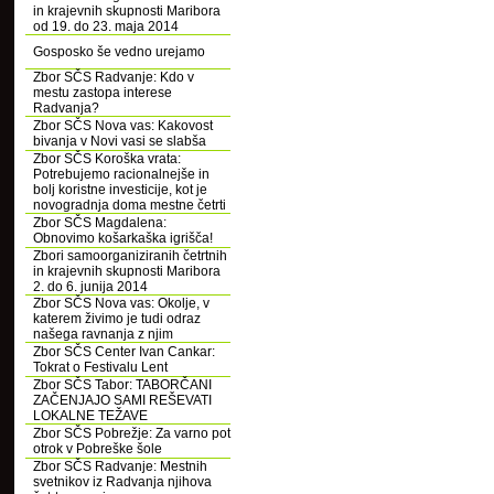
in krajevnih skupnosti Maribora
od 19. do 23. maja 2014
Gosposko še vedno urejamo
Zbor SČS Radvanje: Kdo v
mestu zastopa interese
Radvanja?
Zbor SČS Nova vas: Kakovost
bivanja v Novi vasi se slabša
Zbor SČS Koroška vrata:
Potrebujemo racionalnejše in
bolj koristne investicije, kot je
novogradnja doma mestne četrti
Zbor SČS Magdalena:
Obnovimo košarkaška igrišča!
Zbori samoorganiziranih četrtnih
in krajevnih skupnosti Maribora
2. do 6. junija 2014
Zbor SČS Nova vas: Okolje, v
katerem živimo je tudi odraz
našega ravnanja z njim
Zbor SČS Center Ivan Cankar:
Tokrat o Festivalu Lent
Zbor SČS Tabor: TABORČANI
ZAČENJAJO SAMI REŠEVATI
LOKALNE TEŽAVE
Zbor SČS Pobrežje: Za varno pot
otrok v Pobreške šole
Zbor SČS Radvanje: Mestnih
svetnikov iz Radvanja njihova