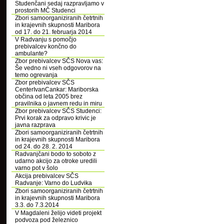
Studenčani sedaj razpravljamo v
prostorih MČ Studenci
Zbori samoorganiziranih četrtnih
in krajevnih skupnosti Maribora
od 17. do 21. februarja 2014
V Radvanju s pomočjo
prebivalcev končno do
ambulante?
Zbor prebivalcev SČS Nova vas:
Še vedno ni vseh odgovorov na
temo ogrevanja
Zbor prebivalcev SČS
CenterIvanCankar: Mariborska
občina od leta 2005 brez
pravilnika o javnem redu in miru
Zbor prebivalcev SČS Studenci:
Prvi korak za odpravo krivic je
javna razprava
Zbori samoorganiziranih četrtnih
in krajevnih skupnosti Maribora
od 24. do 28. 2. 2014
Radvanjčani bodo to soboto z
udarno akcijo za otroke uredili
varno pot v šolo
Akcija prebivalcev SČS
Radvanje: Varno do Ludvika
Zbori samoorganiziranih četrtnih
in krajevnih skupnosti Maribora
3.3. do 7.3.2014
V Magdaleni želijo videti projekt
podvoza pod železnico