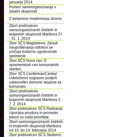
januarja 2014
Pomen samoorganiziranja v
lokalni skupnosti
Z delavnice moderiranja zborov
Zbori prebivalcev
samoorganiziranih četrtnih in
krajevnih skupnosti Maribora 27.
- 31. 1. 2014
Zbor SČS Magdalena: Zaradi
neupoštevanja odlokov se
uničuje kulturno-zgodovinski
spomenik
Zbor SČS Nova vas: O
spremembah cen komunalnih
storitev
Zbor SČS CenterIvanCankar:
Udeleženci soglasno podprli
ustanovitev delovne skupine za
komunalo
Zbori prebivalcev
samoorganiziranih četrtnih in
krajevnih skupnosti Maribora 3. -
7. 2. 2014
Zbor prebivalcev SČS Radvanje:
Uporaba prostora in prometni
tokovi so naša prioriteta
Zbori samoorganiziranih četrtnih
in krajevnih skupnosti Maribora
od 10. do 14. februarja 2014
Zbor prebivalcev SČS Studenci: