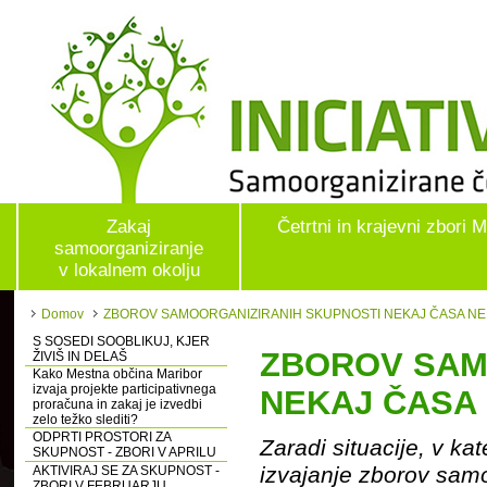
Zakaj
Četrtni in krajevni zbori 
samoorganiziranje
v lokalnem okolju
Domov
ZBOROV SAMOORGANIZIRANIH SKUPNOSTI NEKAJ ČASA NE
S SOSEDI SOOBLIKUJ, KJER
ZBOROV SAM
ŽIVIŠ IN DELAŠ
Kako Mestna občina Maribor
izvaja projekte participativnega
NEKAJ ČASA
proračuna in zakaj je izvedbi
zelo težko slediti?
ODPRTI PROSTORI ZA
Zaradi situacije, v ka
SKUPNOST - ZBORI V APRILU
izvajanje zborov samo
AKTIVIRAJ SE ZA SKUPNOST -
ZBORI V FEBRUARJU