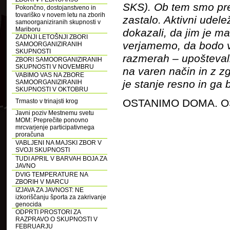
SKS). Ob tem smo prep
Pokončno, dostojanstveno in
tovariško v novem letu na zborih
zastalo. Aktivni udel
samoorganiziranih skupnosti v
Mariboru
dokazali, da jim je ma
ZADNJI LETOŠNJI ZBORI
verjamemo, da bodo v 
SAMOORGANIZIRANIH
SKUPNOSTI
razmerah – upoštevali
ZBORI SAMOORGANIZIRANIH
SKUPNOSTI V NOVEMBRU
na varen način in z zg
VABIMO VAS NA ZBORE
je stanje resno in ga
SAMOORGANIZIRANIH
SKUPNOSTI V OKTOBRU
OSTANIMO DOMA. O
Trmasto v trinajsti krog
Javni poziv Mestnemu svetu
MOM: Preprečite ponovno
mrcvarjenje participativnega
proračuna
VABLJENI NA MAJSKI ZBOR V
SVOJI SKUPNOSTI
TUDI APRIL V BARVAH BOJA ZA
JAVNO
DVIG TEMPERATURE NA
ZBORIH V MARCU
IZJAVA ZA JAVNOST: NE
izkoriščanju športa za zakrivanje
genocida
ODPRTI PROSTORI ZA
RAZPRAVO O SKUPNOSTI V
FEBRUARJU