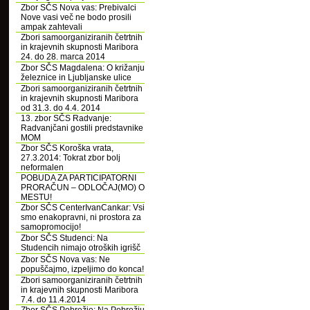
Zbor SČS Nova vas: Prebivalci
Nove vasi več ne bodo prosili
ampak zahtevali
Zbori samoorganiziranih četrtnih
in krajevnih skupnosti Maribora
24. do 28. marca 2014
Zbor SČS Magdalena: O križanju
železnice in Ljubljanske ulice
Zbori samoorganiziranih četrtnih
in krajevnih skupnosti Maribora
od 31.3. do 4.4. 2014
13. zbor SČS Radvanje:
Radvanjčani gostili predstavnike
MOM
Zbor SČS Koroška vrata,
27.3.2014: Tokrat zbor bolj
neformalen
POBUDA ZA PARTICIPATORNI
PRORAČUN – ODLOČAJ(MO) O
MESTU!
Zbor SČS CenterIvanCankar: Vsi
smo enakopravni, ni prostora za
samopromocijo!
Zbor SČS Studenci: Na
Studencih nimajo otroških igrišč
Zbor SČS Nova vas: Ne
popuščajmo, izpeljimo do konca!
Zbori samoorganiziranih četrtnih
in krajevnih skupnosti Maribora
7.4. do 11.4.2014