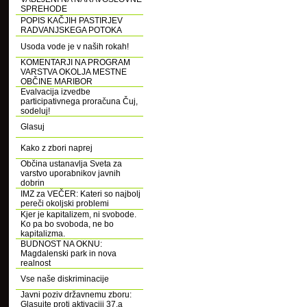
SPREHODE
POPIS KAČJIH PASTIRJEV
RADVANJSKEGA POTOKA
Usoda vode je v naših rokah!
KOMENTARJI NA PROGRAM
VARSTVA OKOLJA MESTNE
OBČINE MARIBOR
Evalvacija izvedbe
participativnega proračuna Čuj,
sodeluj!
Glasuj
Kako z zbori naprej
Občina ustanavlja Sveta za
varstvo uporabnikov javnih
dobrin
IMZ za VEČER: Kateri so najbolj
pereči okoljski problemi
Kjer je kapitalizem, ni svobode.
Ko pa bo svoboda, ne bo
kapitalizma.
BUDNOST NA OKNU:
Magdalenski park in nova
realnost
Vse naše diskriminacije
Javni poziv državnemu zboru:
Glasujte proti aktivaciji 37.a