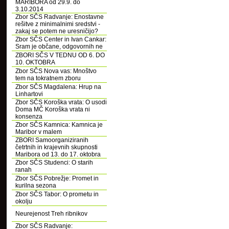
MARIBORA od 29.9. do
3.10.2014
Zbor SČS Radvanje: Enostavne
rešitve z minimalnimi sredstvi -
zakaj se potem ne uresničijo?
Zbor SČS Center in Ivan Cankar:
Sram je občane, odgovornih ne
ZBORI SČS V TEDNU OD 6. DO
10. OKTOBRA
Zbor SČS Nova vas: Mnoštvo
tem na tokratnem zboru
Zbor SČS Magdalena: Hrup na
Linhartovi
Zbor SČS Koroška vrata: O usodi
Doma MČ Koroška vrata ni
konsenza
Zbor SČS Kamnica: Kamnica je
Maribor v malem
ZBORI Samoorganiziranih
četrtnih in krajevnih skupnosti
Maribora od 13. do 17. oktobra
Zbor SČS Studenci: O starih
ranah
Zbor SČS Pobrežje: Promet in
kurilna sezona
Zbor SČS Tabor: O prometu in
okolju
Neurejenost Treh ribnikov
Zbor SČS Radvanje: