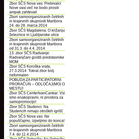
Zbor SČS Nova vas: Prebivalci
Nove vasi več ne bodo prosili
ampak zahtevali
Zbori samoorganiziranih četrtnih
in krajevnih skupnosti Maribora
24. do 28. marca 2014
Zbor SČS Magdalena: O križanju
železnice in Ljubljanske ulice
Zbori samoorganiziranih četrtnih
in krajevnih skupnosti Maribora
od 31.3. do 4.4. 2014
13. zbor SČS Radvanje:
Radvanjčani gostili predstavnike
MOM
Zbor SČS Koroška vrata,
27.3.2014: Tokrat zbor bolj
neformalen
POBUDA ZA PARTICIPATORNI
PRORAČUN – ODLOČAJ(MO) O
MESTU!
Zbor SČS CenterIvanCankar: Vsi
smo enakopravni, ni prostora za
samopromocijo!
Zbor SČS Studenci: Na
Studencih nimajo otroških igrišč
Zbor SČS Nova vas: Ne
popuščajmo, izpeljimo do konca!
Zbori samoorganiziranih četrtnih
in krajevnih skupnosti Maribora
7.4. do 11.4.2014