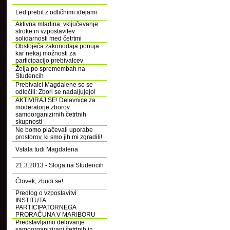
Led prebit z odličnimi idejami
Aktivna mladina, vključevanje
stroke in vzpostavitev
solidarnosti med četrtmi
Obstoječa zakonodaja ponuja
kar nekaj možnosti za
participacijo prebivalcev
Želja po spremembah na
Studencih
Prebivalci Magdalene so se
odločili: Zbori se nadaljujejo!
AKTIVIRAJ SE! Delavnice za
moderatorje zborov
samoorganizirnih četrtnih
skupnosti
Ne bomo plačevali uporabe
prostorov, ki smo jih mi zgradili!
Vstala tudi Magdalena
21.3.2013 - Sloga na Studencih
Človek, zbudi se!
Predlog o vzpostavitvi
INSTITUTA
PARTICIPATORNEGA
PRORAČUNA V MARIBORU
Predstavljamo delovanje
samoorganizirani četrtnih in