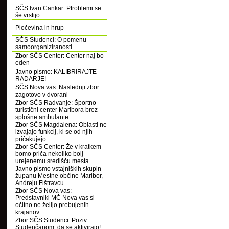
SČS Ivan Cankar: Ptroblemi se
še vrstijo
Pločevina in hrup
SČS Studenci: O pomenu
samoorganiziranosti
Zbor SČS Center: Center naj bo
eden
Javno pismo: KALIBRIRAJTE
RADARJE!
SČS Nova vas: Naslednji zbor
zagotovo v dvorani
Zbor SČS Radvanje: Športno-
turistični center Maribora brez
splošne ambulante
Zbor SČS Magdalena: Oblasti ne
izvajajo funkcij, ki se od njih
pričakujejo
Zbor SČS Center: Že v kratkem
bomo priča nekoliko bolj
urejenemu središču mesta
Javno pismo vstajniških skupin
županu Mestne občine Maribor,
Andreju Fištravcu
Zbor SČS Nova vas:
Predstavniki MČ Nova vas si
očitno ne želijo prebujenih
krajanov
Zbor SČS Studenci: Poziv
Studenčanom, da se aktivirajo!