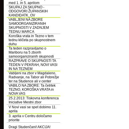
med 1. in 5. aprilom
SKUPAJ ZA SKUPNO -
ODGOVORI ŽUPANSKIH
KANDIDATK_OV
VABLJENI NA ZBORE
SAMOORGANIZIRANIH
SKUPNOSTI V ZADNJEM
TEDNU MARCA
Koroška vrata in Tezno v tem
tednu kličeta po skupnostnem
duhu
Ta teden razpravljamo o
Mariboru na 5 zborih
samoorganiziranih skupnosti
RAZPRAVE O SKUPNOSTI TA
TEDEN V PEKRAH, NOVI VASI
IN NA TEZNEM
Vabljeni na zbor v Magdaleno,
Radvanje, na Tabor ali Pobrežje
ter na Studence ali v center
VABILO NA ZBORE: Ta četrtek
TEZNO, KOROŠKA VRATA in
NOVA VAS
25.2.2013: Tiskovna konferenca
Iniciative Mestni zbor
V Novi vasi se spet dobimo 11.
aprila
3. aprila v Centru določamo
priorite
Dragi Studenčani! AKCIJA!