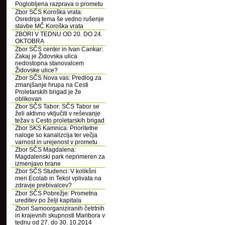
Poglobljena razprava o prometu
Zbor SČS Koroška vrata:
Osrednja tema še vedno rušenje
stavbe MČ Koroška vrata
ZBORI V TEDNU OD 20. DO 24.
OKTOBRA
Zbor SČS center in Ivan Cankar:
Zakaj je Židovska ulica
nedostopna stanovalcem
Židovske ulice?
Zbor SČS Nova vas: Predlog za
zmanjšanje hrupa na Cesti
Proletarskih brigad je že
oblikovan
Zbor SČS Tabor: SČS Tabor se
želi aktivno vključiti v reševanje
težav s Cesto proletarskih brigad
Zbor SKS Kamnica: Prioritetne
naloge so kanalizcija ter večja
varnost in urejenost v prometu
Zbor SČS Magdalena:
Magdalenski park neprimeren za
izmenjavo hrane
Zbor SČS Studenci: V kolikšni
meri Ecolab in Tekol vplivata na
zdravje prebivalcev?
Zbor SČS Pobrežje: Prometna
ureditev po želji kapitala
Zbori Samoorganiziranih četrtnih
in krajevnih skupnosti Maribora v
tednu od 27. do 30. 10.2014