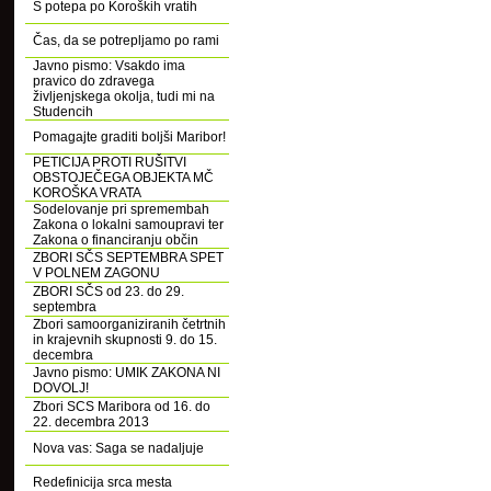
S potepa po Koroških vratih
Čas, da se potrepljamo po rami
Javno pismo: Vsakdo ima
pravico do zdravega
življenjskega okolja, tudi mi na
Studencih
Pomagajte graditi boljši Maribor!
PETICIJA PROTI RUŠITVI
OBSTOJEČEGA OBJEKTA MČ
KOROŠKA VRATA
Sodelovanje pri spremembah
Zakona o lokalni samoupravi ter
Zakona o financiranju občin
ZBORI SČS SEPTEMBRA SPET
V POLNEM ZAGONU
ZBORI SČS od 23. do 29.
septembra
Zbori samoorganiziranih četrtnih
in krajevnih skupnosti 9. do 15.
decembra
Javno pismo: UMIK ZAKONA NI
DOVOLJ!
Zbori SCS Maribora od 16. do
22. decembra 2013
Nova vas: Saga se nadaljuje
Redefinicija srca mesta