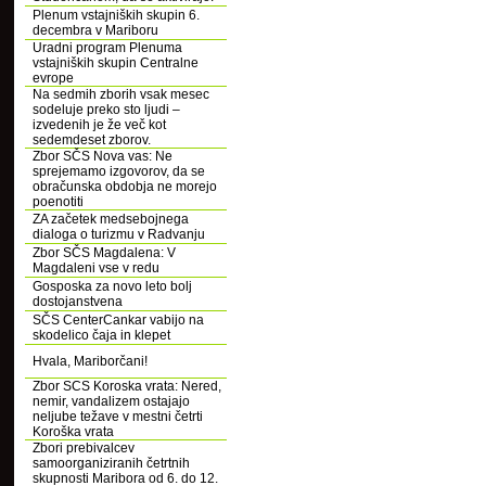
Plenum vstajniških skupin 6.
decembra v Mariboru
Uradni program Plenuma
vstajniških skupin Centralne
evrope
Na sedmih zborih vsak mesec
sodeluje preko sto ljudi –
izvedenih je že več kot
sedemdeset zborov.
Zbor SČS Nova vas: Ne
sprejemamo izgovorov, da se
obračunska obdobja ne morejo
poenotiti
ZA začetek medsebojnega
dialoga o turizmu v Radvanju
Zbor SČS Magdalena: V
Magdaleni vse v redu
Gosposka za novo leto bolj
dostojanstvena
SČS CenterCankar vabijo na
skodelico čaja in klepet
Hvala, Mariborčani!
Zbor SCS Koroska vrata: Nered,
nemir, vandalizem ostajajo
neljube težave v mestni četrti
Koroška vrata
Zbori prebivalcev
samoorganiziranih četrtnih
skupnosti Maribora od 6. do 12.