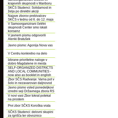
krajevnih skupnosti v Mariboru
SKČS Studenci: Solidarnost in
želja po direktni akciji
Najave zborov prebivalcev
SKČS v tednu od 6. do 12. maja
V Samoorganizirani četrtni
skupnosti Center smo iskali
konsenz
V javnem pismu odgovorili
Alenki Bratušek
Javno pismo: Agonija Nova vas
V Centru konkretno na delo
Izbrane prioritetne naloge v
dobro Magdalene in mesta
SELF-ORGANIZED DISTRICTS
AND LOCAL COMMUNITIES -
now also as booklet in english
Zbor SČS Radvanje: Varna pot v
šolo in nezavarovan daljnovod
Javno pismo vsled ponedeljkovi
izredni seji Državnega zbora RS
V novi vasi Zbor tokrat potekal
na prostem
Prvi zbor SČKS Koroška vrata
SČKS Studenci: delovni skupini
za igrišča ter obvoznico