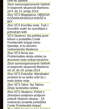
četrt ne zanima
Zbori samoorganiziranih četrtnih
in krajevnih skupnosti Maribora
od 9. do 13. junija 2014
Zbor SČS Magdalena: OBNOVA
KOŠARKARSKEGA IGRIŠČA
BO!
Zbor SČS Koroška vrata: Tudi v
Koroških vratih že razmišljali o
prihodnjih letih
SČS Studenci: Na jutrišnji javni
tribuni o podaljšku Ceste
Proleterskih brigad mimo
Qlandije, ki bi občutno
razbremenila Studence
Zbor SČS Nova vas:
Problematika okolja odslej na
dnevnem redu enkrat mesečno
Zbori samoorganiziranih četrtnih
in krajevnih skupnosti Maribora
od 16. do 20. junija 2014
Zbor SČS Pobrežje: Marsikateri
problem bi se lahko rešil že z
malo dobre volje
Zbor SČS Tabor: Na Taboru
iščejo konkretne rešitve
Zbor SČS Studenci: Pričeli z
zbiranjem podpisov podpore
pobudi Stopimo skupaj – ZA
realizacijo projekta podaljška
Ceste Proletarskih brigad