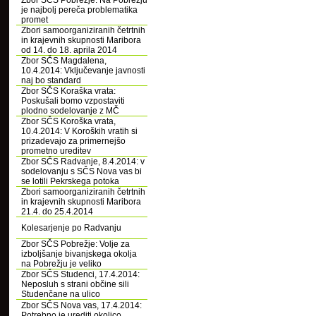
Zbor SČS Pobrežje: Na Pobrežju
je najbolj pereča problematika
promet
Zbori samoorganiziranih četrtnih
in krajevnih skupnosti Maribora
od 14. do 18. aprila 2014
Zbor SČS Magdalena,
10.4.2014: Vključevanje javnosti
naj bo standard
Zbor SČS Koraška vrata:
Poskušali bomo vzpostaviti
plodno sodelovanje z MČ
Zbor SČS Koroška vrata,
10.4.2014: V Koroških vratih si
prizadevajo za primernejšo
prometno ureditev
Zbor SČS Radvanje, 8.4.2014: v
sodelovanju s SČS Nova vas bi
se lotili Pekrskega potoka
Zbori samoorganiziranih četrtnih
in krajevnih skupnosti Maribora
21.4. do 25.4.2014
Kolesarjenje po Radvanju
Zbor SČS Pobrežje: Volje za
izboljšanje bivanjskega okolja
na Pobrežju je veliko
Zbor SČS Studenci, 17.4.2014:
Neposluh s strani občine sili
Studenčane na ulico
Zbor SČS Nova vas, 17.4.2014:
Potrebno je urediti okolico