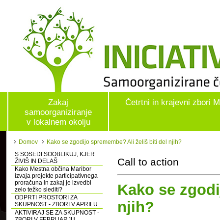
Zakaj
Četrtni in krajevni zbori 
samoorganiziranje
v lokalnem okolju
Domov
Kako se zgodijo spremembe? Ali želiš biti del njih?
S SOSEDI SOOBLIKUJ, KJER
Call to action
ŽIVIŠ IN DELAŠ
Kako Mestna občina Maribor
izvaja projekte participativnega
proračuna in zakaj je izvedbi
Kako se zgodi
zelo težko slediti?
ODPRTI PROSTORI ZA
njih?
SKUPNOST - ZBORI V APRILU
AKTIVIRAJ SE ZA SKUPNOST -
ZBORI V FEBRUARJU