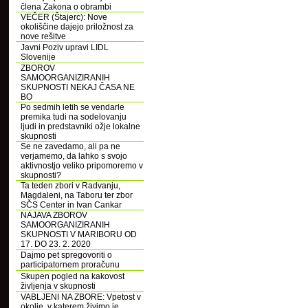
člena Zakona o obrambi
VEČER (Štajerc): Nove
okoliščine dajejo priložnost za
nove rešitve
Javni Poziv upravi LIDL
Slovenije
ZBOROV
SAMOORGANIZIRANIH
SKUPNOSTI NEKAJ ČASA NE
BO
Po sedmih letih se vendarle
premika tudi na sodelovanju
ljudi in predstavniki ožje lokalne
skupnosti
Se ne zavedamo, ali pa ne
verjamemo, da lahko s svojo
aktivnostjo veliko pripomoremo v
skupnosti?
Ta teden zbori v Radvanju,
Magdaleni, na Taboru ter zbor
SČS Center in Ivan Cankar
NAJAVA ZBOROV
SAMOORGANIZIRANIH
SKUPNOSTI V MARIBORU OD
17. DO 23. 2. 2020
Dajmo pet spregovoriti o
participatornem proračunu
Skupen pogled na kakovost
življenja v skupnosti
VABLJENI NA ZBORE: Vpetost v
okolje, v katerem živimo je