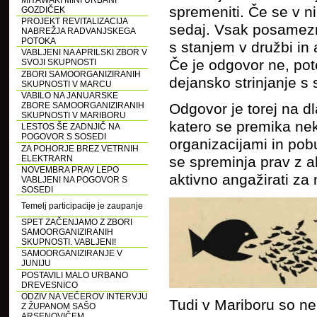
MIYAWAKI MINI URBANI
spremeniti. Če se v n
GOZDIČEK
PROJEKT REVITALIZACIJA
sedaj. Vsak posamezni
NABREŽJA RADVANJSKEGA
POTOKA
s stanjem v družbi in a
VABLJENI NA APRILSKI ZBOR V
Če je odgovor ne, pot
SVOJI SKUPNOSTI
ZBORI SAMOORGANIZIRANIH
dejansko strinjanje s
SKUPNOSTI V MARCU
VABILO NA JANUARSKE
ZBORE SAMOORGANIZIRANIH
Odgovor je torej na dl
SKUPNOSTI V MARIBORU
katero se premika ne
LESTOS ŠE ZADNJIČ NA
POGOVOR S SOSEDI
organizacijami in pobu
ZA POHORJE BREZ VETRNIH
ELEKTRARN
se spreminja prav z ak
NOVEMBRA PRAV LEPO
aktivno angažirati za 
VABLJENI NA POGOVOR S
SOSEDI
Temelj participacije je zaupanje
SPET ZAČENJAMO Z ZBORI
SAMOORGANIZIRANIH
SKUPNOSTI. VABLJENI!
SAMOORGANIZIRANJE V
JUNIJU
POSTAVILI MALO URBANO
DREVESNICO
ODZIV NA VEČEROV INTERVJU
Tudi v Mariboru so nek
Z ŽUPANOM SAŠO
ARSENOVIČEM