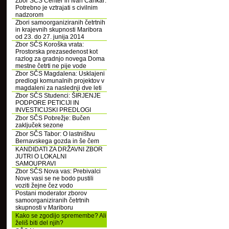
Zbor SČS Center in Ivan Cankar:
Potrebno je vztrajati s civilnim
nadzorom
Zbori samoorganiziranih četrtnih
in krajevnih skupnosti Maribora
od 23. do 27. junija 2014
Zbor SČS Koroška vrata:
Prostorska prezasedenost kot
razlog za gradnjo novega Doma
mestne četrti ne pije vode
Zbor SČS Magdalena: Usklajeni
predlogi komunalnih projektov v
magdaleni za naslednji dve leti
Zbor SČS Studenci: ŠIRJENJE
PODPORE PETICIJI IN
INVESTICIJSKI PREDLOGI
Zbor SČS Pobrežje: Bučen
zaključek sezone
Zbor SČS Tabor: O lastništvu
Bernavskega gozda in še čem
KANDIDATI ZA DRŽAVNI ZBOR
JUTRI O LOKALNI
SAMOUPRAVI
Zbor SČS Nova vas: Prebivalci
Nove vasi se ne bodo pustili
voziti žejne čez vodo
Postani moderator zborov
samoorganiziranih četrtnih
skupnosti v Mariboru
Kako se zgodijo spremembe? Ali
želiš biti del njih?