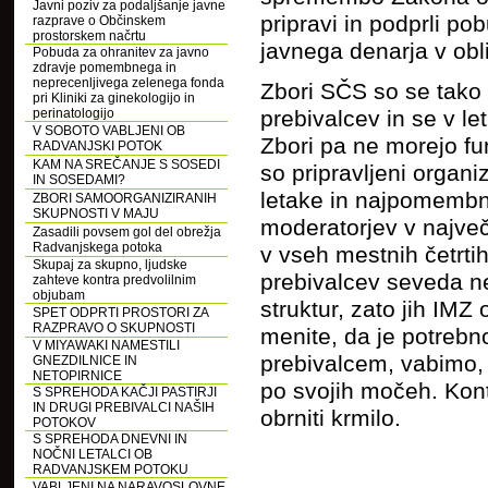
Javni poziv za podaljšanje javne
pripravi in podprli p
razprave o Občinskem
prostorskem načrtu
javnega denarja v obli
Pobuda za ohranitev za javno
zdravje pomembnega in
neprecenljivega zelenega fonda
Zbori SČS so se tako 
pri Kliniki za ginekologijo in
perinatologijo
prebivalcev in se v letu
V SOBOTO VABLJENI OB
Zbori pa ne morejo fun
RADVANJSKI POTOK
KAM NA SREČANJE S SOSEDI
so pripravljeni organiz
IN SOSEDAMI?
letake in najpomembn
ZBORI SAMOORGANIZIRANIH
SKUPNOSTI V MAJU
moderatorjev v največ
Zasadili povsem gol del obrežja
Radvanjskega potoka
v vseh mestnih četrti
Skupaj za skupno, ljudske
prebivalcev seveda ne
zahteve kontra predvolilnim
objubam
struktur, zato jih IMZ
SPET ODPRTI PROSTORI ZA
RAZPRAVO O SKUPNOSTI
menite, da je potrebn
V MIYAWAKI NAMESTILI
prebivalcem, vabimo, d
GNEZDILNICE IN
NETOPIRNICE
po svojih močeh. Kont
S SPREHODA KAČJI PASTIRJI
IN DRUGI PREBIVALCI NAŠIH
obrniti krmilo.
POTOKOV
S SPREHODA DNEVNI IN
NOČNI LETALCI OB
RADVANJSKEM POTOKU
VABLJENI NA NARAVOSLOVNE