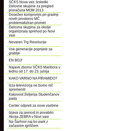
SČKS Nova vas: Izsledki
Delovne skupine za pregled
proračuna MOM 2013
Dosežen kompromis pri gradnji
novih prostorov MČ,
problematiziran promet
Delovna skupina za okolje
organizirala sprehod po Novi
vasi
Nevaren Trg Revolucije
Vse generacije poprijele za
grablje
EN BOJ!
Najave zborov SČKS Maribora v
tednu od 17. do 23. junija
KAKO VARNO NA PIRAMIDO?
Izza televizorja ne bomo nič
spremenili
Kakovost življenja Studenčanov
pada
Center odpreti za nove vsebine
Izjava za javnost in povabilo:
Akcija ZEBRA v Novi vasi
Na Šarhovi naj bo park z
začasnim igriščem