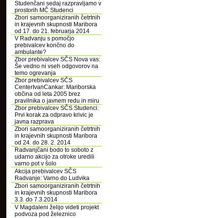
Studenčani sedaj razpravljamo v
prostorih MČ Studenci
Zbori samoorganiziranih četrtnih
in krajevnih skupnosti Maribora
od 17. do 21. februarja 2014
V Radvanju s pomočjo
prebivalcev končno do
ambulante?
Zbor prebivalcev SČS Nova vas:
Še vedno ni vseh odgovorov na
temo ogrevanja
Zbor prebivalcev SČS
CenterIvanCankar: Mariborska
občina od leta 2005 brez
pravilnika o javnem redu in miru
Zbor prebivalcev SČS Studenci:
Prvi korak za odpravo krivic je
javna razprava
Zbori samoorganiziranih četrtnih
in krajevnih skupnosti Maribora
od 24. do 28. 2. 2014
Radvanjčani bodo to soboto z
udarno akcijo za otroke uredili
varno pot v šolo
Akcija prebivalcev SČS
Radvanje: Varno do Ludvika
Zbori samoorganiziranih četrtnih
in krajevnih skupnosti Maribora
3.3. do 7.3.2014
V Magdaleni želijo videti projekt
podvoza pod železnico