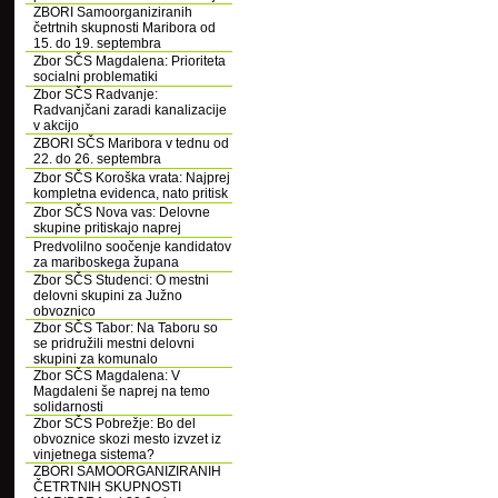
ZBORI Samoorganiziranih
četrtnih skupnosti Maribora od
15. do 19. septembra
Zbor SČS Magdalena: Prioriteta
socialni problematiki
Zbor SČS Radvanje:
Radvanjčani zaradi kanalizacije
v akcijo
ZBORI SČS Maribora v tednu od
22. do 26. septembra
Zbor SČS Koroška vrata: Najprej
kompletna evidenca, nato pritisk
Zbor SČS Nova vas: Delovne
skupine pritiskajo naprej
Predvolilno soočenje kandidatov
za mariboskega župana
Zbor SČS Studenci: O mestni
delovni skupini za Južno
obvoznico
Zbor SČS Tabor: Na Taboru so
se pridružili mestni delovni
skupini za komunalo
Zbor SČS Magdalena: V
Magdaleni še naprej na temo
solidarnosti
Zbor SČS Pobrežje: Bo del
obvoznice skozi mesto izvzet iz
vinjetnega sistema?
ZBORI SAMOORGANIZIRANIH
ČETRTNIH SKUPNOSTI