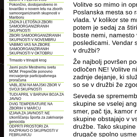
Volitve so mimo in opr
Pokončno, dostojanstveno in
tovariško v novem letu na zborih
Poslanska mesta so ra
samoorganiziranih skupnosti v
Mariboru
vlada. V kolikor ste m
ZADNJI LETOŠNJI ZBORI
potem je sedaj za štiri
SAMOORGANIZIRANIH
SKUPNOSTI
boste nemi, namesto v
ZBORI SAMOORGANIZIRANIH
SKUPNOSTI V NOVEMBRU
posledicami. Vendar s
VABIMO VAS NA ZBORE
SAMOORGANIZIRANIH
v družbi?
SKUPNOSTI V OKTOBRU
Trmasto v trinajsti krog
Že najbolj površen p
Javni poziv Mestnemu svetu
odločen NE! Volitve n
MOM: Preprečite ponovno
zadnje dejanje, ki sl
mrcvarjenje participativnega
proračuna
so se v družbi že zgod
VABLJENI NA MAJSKI ZBOR V
SVOJI SKUPNOSTI
TUDI APRIL V BARVAH BOJA ZA
Seveda se spremembe
JAVNO
skupine se vselej anga
DVIG TEMPERATURE NA
ZBORIH V MARCU
smer, pač tja, kamor 
IZJAVA ZA JAVNOST: NE
izkoriščanju športa za zakrivanje
skupine obstajajo v v
genocida
družbe. Tako skupine 
ODPRTI PROSTORI ZA
RAZPRAVO O SKUPNOSTI V
drugače spolno usmer
FEBRUARJU