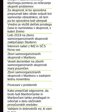
ključnega pomena za reševanje
skupnih problemov
Za skupnost, ki bo sposobna
prepoznati tako stiske soljudi kot
samovoljo oblastnikov, ob tem
pa bo sposobna tudi ukrepati
Vredno je vložiti delček prostega
časa in razmisleka v skupnost, v
kateri živimo
Leto 2019 na zboru
samoorganoziranih skupnosti
zaključujejo Studenci
Interesni safari z IMZ in SČS
Nova vas
Zbori samoorganiziranih
skupnosti v Mariboru
Veseli december na zborih
samoorganiziranih skupnosti
manj prazničen
Zbori samoorganiziranih
skupnosti v Mariboru v zadnjem
tednu novembra
Povezani v problemih
Kako prepričati odgovorne, da
bodo tudi Mariborčanke in
Mariborčani lahko predlagali in
odločali o delu občinskih
proračunskih sredstev
Vabljeni in dobrodošli vsi, ki vam