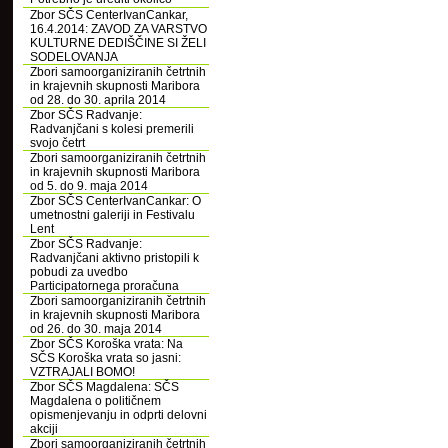
Zbor SČS CenterIvanCankar,
16.4.2014: ZAVOD ZA VARSTVO
KULTURNE DEDIŠČINE SI ŽELI
SODELOVANJA
Zbori samoorganiziranih četrtnih
in krajevnih skupnosti Maribora
od 28. do 30. aprila 2014
Zbor SČS Radvanje:
Radvanjčani s kolesi premerili
svojo četrt
Zbori samoorganiziranih četrtnih
in krajevnih skupnosti Maribora
od 5. do 9. maja 2014
Zbor SČS CenterIvanCankar: O
umetnostni galeriji in Festivalu
Lent
Zbor SČS Radvanje:
Radvanjčani aktivno pristopili k
pobudi za uvedbo
Participatornega proračuna
Zbori samoorganiziranih četrtnih
in krajevnih skupnosti Maribora
od 26. do 30. maja 2014
Zbor SČS Koroška vrata: Na
SČS Koroška vrata so jasni:
VZTRAJALI BOMO!
Zbor SČS Magdalena: SČS
Magdalena o političnem
opismenjevanju in odprti delovni
akciji
Zbori samoorganiziranih četrtnih