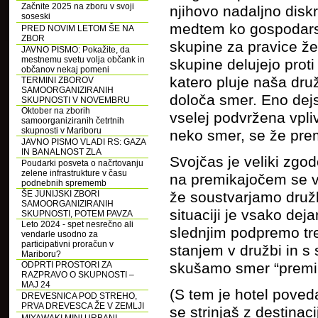
Začnite 2025 na zboru v svoji
njihovo nadaljno diskr
soseski
medtem ko gospodarske
PRED NOVIM LETOM ŠE NA
ZBOR
skupine za pravice ž
JAVNO PISMO: Pokažite, da
mestnemu svetu volja občank in
skupine delujejo proti
občanov nekaj pomeni
katero pluje naša dru
TERMINI ZBOROV
SAMOORGANIZIRANIH
določa smer. Eno dejs
SKUPNOSTI V NOVEMBRU
Oktober na zborih
vselej podvržena vpliv
samoorganiziranih četrtnih
skupnosti v Mariboru
neko smer, se že pre
JAVNO PISMO VLADI RS: GAZA
IN BANALNOST ZLA
Svojčas je veliki zgo
Poudarki posveta o načrtovanju
zelene infrastrukture v času
na premikajočem se vl
podnebnih sprememb
ŠE JUNIJSKI ZBORI
že soustvarjamo družbo
SAMOORGANIZIRANIH
situaciji je vsako dej
SKUPNOSTI, POTEM PAVZA
Leto 2024 - spet nesrečno ali
slednjim podpremo tre
vendarle usodno za
participativni proračun v
stanjem v družbi in s 
Mariboru?
ODPRTI PROSTORI ZA
skušamo smer “premik
RAZPRAVO O SKUPNOSTI –
MAJ 24
(S tem je hotel poveda
DREVESNICA POD STREHO,
PRVA DREVESCA ŽE V ZEMLJI
se strinjaš z destinac