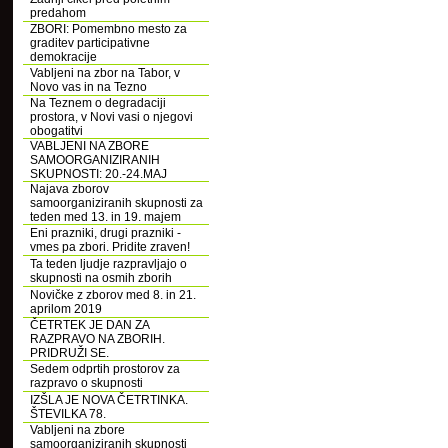
predahom
ZBORI: Pomembno mesto za
graditev participativne
demokracije
Vabljeni na zbor na Tabor, v
Novo vas in na Tezno
Na Teznem o degradaciji
prostora, v Novi vasi o njegovi
obogatitvi
VABLJENI NA ZBORE
SAMOORGANIZIRANIH
SKUPNOSTI: 20.-24.MAJ
Najava zborov
samoorganiziranih skupnosti za
teden med 13. in 19. majem
Eni prazniki, drugi prazniki -
vmes pa zbori. Pridite zraven!
Ta teden ljudje razpravljajo o
skupnosti na osmih zborih
Novičke z zborov med 8. in 21.
aprilom 2019
ČETRTEK JE DAN ZA
RAZPRAVO NA ZBORIH.
PRIDRUŽI SE.
Sedem odprtih prostorov za
razpravo o skupnosti
IZŠLA JE NOVA ČETRTINKA.
ŠTEVILKA 78.
Vabljeni na zbore
samoorganiziranih skupnosti