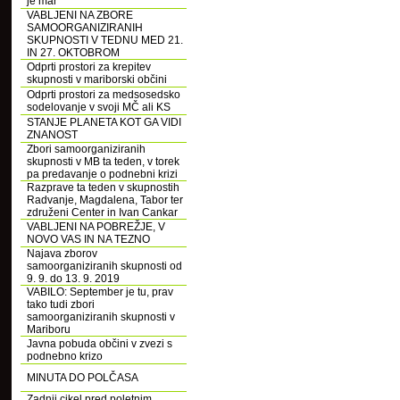
je mar
VABLJENI NA ZBORE
SAMOORGANIZIRANIH
SKUPNOSTI V TEDNU MED 21.
IN 27. OKTOBROM
Odprti prostori za krepitev
skupnosti v mariborski občini
Odprti prostori za medsosedsko
sodelovanje v svoji MČ ali KS
STANJE PLANETA KOT GA VIDI
ZNANOST
Zbori samoorganiziranih
skupnosti v MB ta teden, v torek
pa predavanje o podnebni krizi
Razprave ta teden v skupnostih
Radvanje, Magdalena, Tabor ter
združeni Center in Ivan Cankar
VABLJENI NA POBREŽJE, V
NOVO VAS IN NA TEZNO
Najava zborov
samoorganiziranih skupnosti od
9. 9. do 13. 9. 2019
VABILO: September je tu, prav
tako tudi zbori
samoorganiziranih skupnosti v
Mariboru
Javna pobuda občini v zvezi s
podnebno krizo
MINUTA DO POLČASA
Zadnji cikel pred poletnim