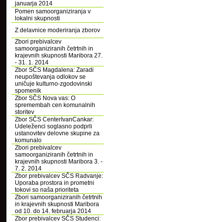
januarja 2014
Pomen samoorganiziranja v
lokalni skupnosti
Z delavnice moderiranja zborov
Zbori prebivalcev
samoorganiziranih četrtnih in
krajevnih skupnosti Maribora 27.
- 31. 1. 2014
Zbor SČS Magdalena: Zaradi
neupoštevanja odlokov se
uničuje kulturno-zgodovinski
spomenik
Zbor SČS Nova vas: O
spremembah cen komunalnih
storitev
Zbor SČS CenterIvanCankar:
Udeleženci soglasno podprli
ustanovitev delovne skupine za
komunalo
Zbori prebivalcev
samoorganiziranih četrtnih in
krajevnih skupnosti Maribora 3. -
7. 2. 2014
Zbor prebivalcev SČS Radvanje:
Uporaba prostora in prometni
tokovi so naša prioriteta
Zbori samoorganiziranih četrtnih
in krajevnih skupnosti Maribora
od 10. do 14. februarja 2014
Zbor prebivalcev SČS Studenci: