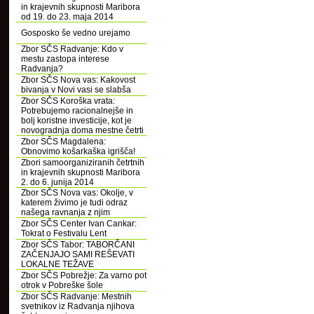
in krajevnih skupnosti Maribora
od 19. do 23. maja 2014
Gosposko še vedno urejamo
Zbor SČS Radvanje: Kdo v
mestu zastopa interese
Radvanja?
Zbor SČS Nova vas: Kakovost
bivanja v Novi vasi se slabša
Zbor SČS Koroška vrata:
Potrebujemo racionalnejše in
bolj koristne investicije, kot je
novogradnja doma mestne četrti
Zbor SČS Magdalena:
Obnovimo košarkaška igrišča!
Zbori samoorganiziranih četrtnih
in krajevnih skupnosti Maribora
2. do 6. junija 2014
Zbor SČS Nova vas: Okolje, v
katerem živimo je tudi odraz
našega ravnanja z njim
Zbor SČS Center Ivan Cankar:
Tokrat o Festivalu Lent
Zbor SČS Tabor: TABORČANI
ZAČENJAJO SAMI REŠEVATI
LOKALNE TEŽAVE
Zbor SČS Pobrežje: Za varno pot
otrok v Pobreške šole
Zbor SČS Radvanje: Mestnih
svetnikov iz Radvanja njihova