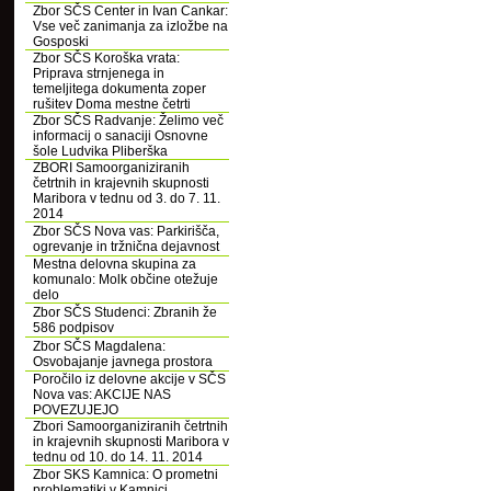
Zbor SČS Center in Ivan Cankar:
Vse več zanimanja za izložbe na
Gosposki
Zbor SČS Koroška vrata:
Priprava strnjenega in
temeljitega dokumenta zoper
rušitev Doma mestne četrti
Zbor SČS Radvanje: Želimo več
informacij o sanaciji Osnovne
šole Ludvika Pliberška
ZBORI Samoorganiziranih
četrtnih in krajevnih skupnosti
Maribora v tednu od 3. do 7. 11.
2014
Zbor SČS Nova vas: Parkirišča,
ogrevanje in tržnična dejavnost
Mestna delovna skupina za
komunalo: Molk občine otežuje
delo
Zbor SČS Studenci: Zbranih že
586 podpisov
Zbor SČS Magdalena:
Osvobajanje javnega prostora
Poročilo iz delovne akcije v SČS
Nova vas: AKCIJE NAS
POVEZUJEJO
Zbori Samoorganiziranih četrtnih
in krajevnih skupnosti Maribora v
tednu od 10. do 14. 11. 2014
Zbor SKS Kamnica: O prometni
problematiki v Kamnici