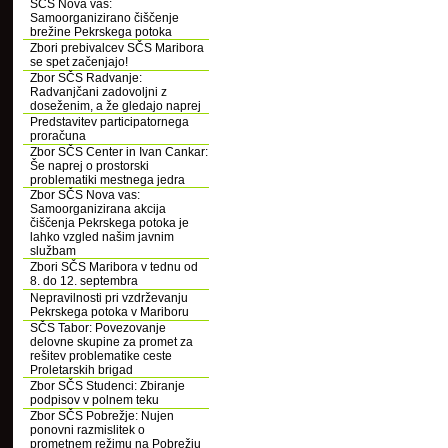
SČS Nova vas:
Samoorganizirano čiščenje
brežine Pekrskega potoka
Zbori prebivalcev SČS Maribora
se spet začenjajo!
Zbor SČS Radvanje:
Radvanjčani zadovoljni z
doseženim, a že gledajo naprej
Predstavitev participatornega
proračuna
Zbor SČS Center in Ivan Cankar:
Še naprej o prostorski
problematiki mestnega jedra
Zbor SČS Nova vas:
Samoorganizirana akcija
čiščenja Pekrskega potoka je
lahko vzgled našim javnim
službam
Zbori SČS Maribora v tednu od
8. do 12. septembra
Nepravilnosti pri vzdrževanju
Pekrskega potoka v Mariboru
SČS Tabor: Povezovanje
delovne skupine za promet za
rešitev problematike ceste
Proletarskih brigad
Zbor SČS Studenci: Zbiranje
podpisov v polnem teku
Zbor SČS Pobrežje: Nujen
ponovni razmislitek o
prometnem režimu na Pobrežju