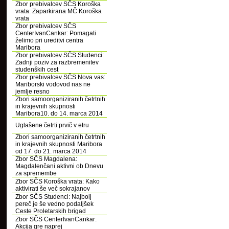
Zbor prebivalcev SČS Koroška
vrata: Zaparkirana MČ Koroška
vrata
Zbor prebivalcev SČS
CenterIvanCankar: Pomagati
želimo pri ureditvi centra
Maribora
Zbor prebivalcev SČS Studenci:
Zadnji poziv za razbremenitev
studenških cest
Zbor prebivalcev SČS Nova vas:
Mariborski vodovod nas ne
jemlje resno
Zbori samoorganiziranih četrtnih
in krajevnih skupnosti
Maribora10. do 14. marca 2014
Uglašene četrti prvič v etru
Zbori samoorganiziranih četrtnih
in krajevnih skupnosti Maribora
od 17. do 21. marca 2014
Zbor SČS Magdalena:
Magdalenčani aktivni ob Dnevu
za spremembe
Zbor SČS Koroška vrata: Kako
aktivirati še več sokrajanov
Zbor SČS Studenci: Najbolj
pereč je še vedno podaljšek
Ceste Proletarskih brigad
Zbor SČS CenterIvanCankar:
Akcija gre naprej