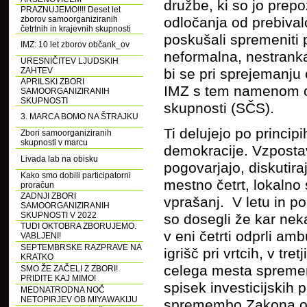
družbe, ki so jo prep
PRAZNUJEMO!!!! Deset let
zborov samoorganiziranih
odločanja od prebivalce
četrtnih in krajevnih skupnosti
poskušali spremeniti p
IMZ: 10 let zborov občank_ov
neformalna, nestranka
URESNIČITEV LJUDSKIH
ZAHTEV
bi se pri sprejemanju 
APRILSKI ZBORI
IMZ s tem namenom or
SAMOORGANIZIRANIH
SKUPNOSTI
skupnosti (SČS).
3. MARCA BOMO NA ŠTRAJKU
Ti delujejo po princip
Zbori samoorganiziranih
skupnosti v marcu
demokracije. Vzpostavl
Livada lab na obisku
pogovarjajo, diskutira
Kako smo dobili participatorni
mestno četrt, lokalno
proračun
ZADNJI ZBORI
vprašanj. V letu in po
SAMOORGANIZIRANIH
SKUPNOSTI V 2022
so dosegli že kar nek
TUDI OKTOBRA ZBORUJEMO.
v eni četrti odprli am
VABLJENI!
SEPTEMBRSKE RAZPRAVE NA
igrišč pri vrtcih, v tre
KRATKO
celega mesta spremenil
SMO ŽE ZAČELI Z ZBORI!
PRIDITE KAJ MIMO!
spisek investicijskih 
MEDNATRODNA NOČ
NETOPIRJEV OB MIYAWAKIJU
spremembo Zakona o l