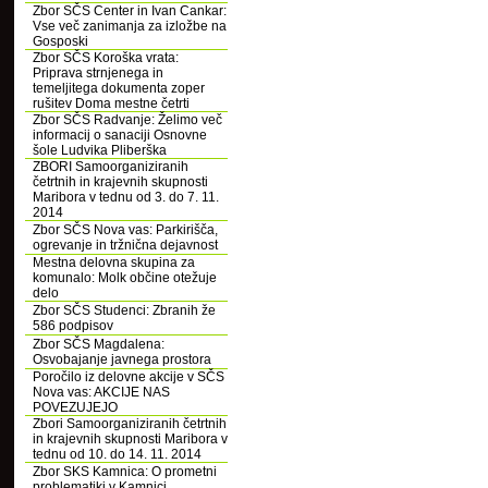
Zbor SČS Center in Ivan Cankar:
Vse več zanimanja za izložbe na
Gosposki
Zbor SČS Koroška vrata:
Priprava strnjenega in
temeljitega dokumenta zoper
rušitev Doma mestne četrti
Zbor SČS Radvanje: Želimo več
informacij o sanaciji Osnovne
šole Ludvika Pliberška
ZBORI Samoorganiziranih
četrtnih in krajevnih skupnosti
Maribora v tednu od 3. do 7. 11.
2014
Zbor SČS Nova vas: Parkirišča,
ogrevanje in tržnična dejavnost
Mestna delovna skupina za
komunalo: Molk občine otežuje
delo
Zbor SČS Studenci: Zbranih že
586 podpisov
Zbor SČS Magdalena:
Osvobajanje javnega prostora
Poročilo iz delovne akcije v SČS
Nova vas: AKCIJE NAS
POVEZUJEJO
Zbori Samoorganiziranih četrtnih
in krajevnih skupnosti Maribora v
tednu od 10. do 14. 11. 2014
Zbor SKS Kamnica: O prometni
problematiki v Kamnici