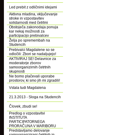
Led prebit z odličnimi idejami
Aktivna mladina, vključevanje
stroke in vzpostavitev
solidarnosti med četrtmi
Obstoječa zakonodaja ponuja
kar nekaj možnosti za
participacijo prebivalcev
Želja po spremembah na
Studencih
Prebivalci Magdalene so se
odločili: Zbori se nadaljujejo!
AKTIVIRAJ SE! Delavnice za
moderatorje zborov
samoorganizirnih četrtnih
skupnosti
Ne bomo plačevali uporabe
prostorov, ki smo jih mi zgradili!
Vstala tudi Magdalena
21.3.2013 - Sloga na Studencih
Človek, zbudi se!
Predlog o vzpostavitvi
INSTITUTA
PARTICIPATORNEGA
PRORAČUNA V MARIBORU
Predstavljamo delovanje
samoorganizirani četrtnih in