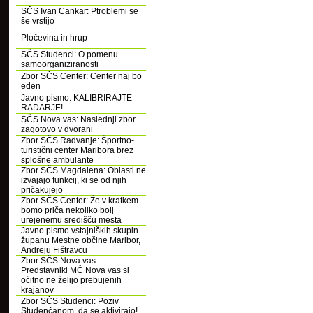
SČS Ivan Cankar: Ptroblemi se
še vrstijo
Pločevina in hrup
SČS Studenci: O pomenu
samoorganiziranosti
Zbor SČS Center: Center naj bo
eden
Javno pismo: KALIBRIRAJTE
RADARJE!
SČS Nova vas: Naslednji zbor
zagotovo v dvorani
Zbor SČS Radvanje: Športno-
turistični center Maribora brez
splošne ambulante
Zbor SČS Magdalena: Oblasti ne
izvajajo funkcij, ki se od njih
pričakujejo
Zbor SČS Center: Že v kratkem
bomo priča nekoliko bolj
urejenemu središču mesta
Javno pismo vstajniških skupin
županu Mestne občine Maribor,
Andreju Fištravcu
Zbor SČS Nova vas:
Predstavniki MČ Nova vas si
očitno ne želijo prebujenih
krajanov
Zbor SČS Studenci: Poziv
Studenčanom, da se aktivirajo!