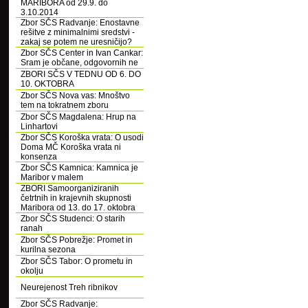
MARIBORA od 29.9. do
3.10.2014
Zbor SČS Radvanje: Enostavne
rešitve z minimalnimi sredstvi -
zakaj se potem ne uresničijo?
Zbor SČS Center in Ivan Cankar:
Sram je občane, odgovornih ne
ZBORI SČS V TEDNU OD 6. DO
10. OKTOBRA
Zbor SČS Nova vas: Mnoštvo
tem na tokratnem zboru
Zbor SČS Magdalena: Hrup na
Linhartovi
Zbor SČS Koroška vrata: O usodi
Doma MČ Koroška vrata ni
konsenza
Zbor SČS Kamnica: Kamnica je
Maribor v malem
ZBORI Samoorganiziranih
četrtnih in krajevnih skupnosti
Maribora od 13. do 17. oktobra
Zbor SČS Studenci: O starih
ranah
Zbor SČS Pobrežje: Promet in
kurilna sezona
Zbor SČS Tabor: O prometu in
okolju
Neurejenost Treh ribnikov
Zbor SČS Radvanje: