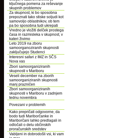
ključnega pomena za reševanje
skupnih problemov
Za skupnost, ki bo sposobna
prepoznati tako stiske soljudi kot
samovoljo oblastnikov, ob tem
pa bo sposobna tudi ukrepati
Vredno je vložiti delček prostega
časa in razmisleka v skupnost, v
kateri živimo
Leto 2019 na zboru
samoorganoziranih skupnosti
zaključujejo Studenci
Interesni safari z IMZ in SČS
Nova vas
Zbori samoorganiziranih
skupnosti v Mariboru
Veseli december na zborih
samoorganiziranih skupnosti
manj prazničen
Zbori samoorganiziranih
skupnosti v Mariboru v zadnjem
tednu novembra
Povezani v problemih
Kako prepričati odgovorne, da
bodo tudi Mariborčanke in
Mariborčani lahko predlagali in
odločali o delu občinskih
proračunskih sredstev
Vabljeni in dobrodošli vsi, ki vam