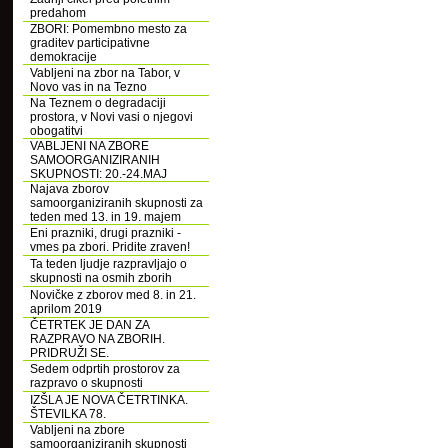
predahom
ZBORI: Pomembno mesto za
graditev participativne
demokracije
Vabljeni na zbor na Tabor, v
Novo vas in na Tezno
Na Teznem o degradaciji
prostora, v Novi vasi o njegovi
obogatitvi
VABLJENI NA ZBORE
SAMOORGANIZIRANIH
SKUPNOSTI: 20.-24.MAJ
Najava zborov
samoorganiziranih skupnosti za
teden med 13. in 19. majem
Eni prazniki, drugi prazniki -
vmes pa zbori. Pridite zraven!
Ta teden ljudje razpravljajo o
skupnosti na osmih zborih
Novičke z zborov med 8. in 21.
aprilom 2019
ČETRTEK JE DAN ZA
RAZPRAVO NA ZBORIH.
PRIDRUŽI SE.
Sedem odprtih prostorov za
razpravo o skupnosti
IZŠLA JE NOVA ČETRTINKA.
ŠTEVILKA 78.
Vabljeni na zbore
samoorganiziranih skupnosti