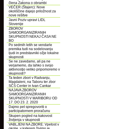
člena Zakona o obrambi
VEČER (Štajerc): Nove
okoliščine dajejo priložnost za
nove rešitve
Javni Poziv upravi LIDL
Slovenije
ZBOROV
SAMOORGANIZIRANIH
SKUPNOSTI NEKAJ ČASA NE
BO
Po sedmih letih se vendarle
premika tudi na sodelovanju
ljudi in predstavniki ožje lokalne
skupnosti
Se ne zavedamo, ali pa ne
verjamemo, da lahko s svojo
aktivnostjo veliko pripomoremo v
skupnosti?
Ta teden zbori v Radvanju,
Magdaleni, na Taboru ter zbor
SČS Center in Ivan Cankar
NAJAVA ZBOROV
SAMOORGANIZIRANIH
SKUPNOSTI V MARIBORU OD
17. DO 23. 2. 2020
Dajmo pet spregovoriti o
participatornem proračunu
Skupen pogled na kakovost
življenja v skupnosti
VABLJENI NA ZBORE: Vpetost v
okolje, v katerem živimo je