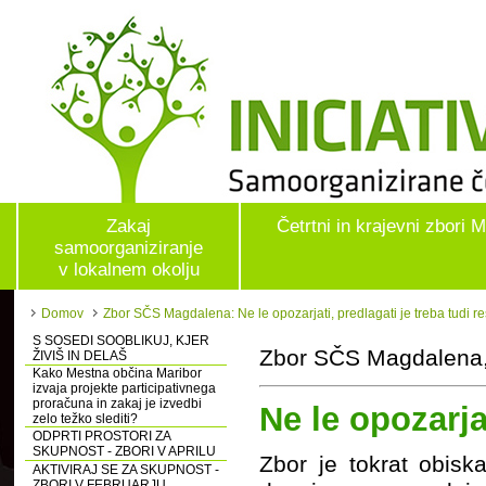
Zakaj
Četrtni in krajevni zbori 
samoorganiziranje
v lokalnem okolju
Domov
Zbor SČS Magdalena: Ne le opozarjati, predlagati je treba tudi re
S SOSEDI SOOBLIKUJ, KJER
Zbor SČS Magdalena,
ŽIVIŠ IN DELAŠ
Kako Mestna občina Maribor
izvaja projekte participativnega
proračuna in zakaj je izvedbi
Ne le opozarjat
zelo težko slediti?
ODPRTI PROSTORI ZA
SKUPNOST - ZBORI V APRILU
Zbor je tokrat obisk
AKTIVIRAJ SE ZA SKUPNOST -
ZBORI V FEBRUARJU