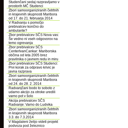
Studenčani sedaj razpravljamo v
prostorih MČ Studenci
Zbori samoorganiziranih četrtnih
in krajevnih skupnosti Maribora
od 17. do 21. februarja 2014
V Radvanju s pomočjo
prebivalcev končno do
ambulante?
Zbor prebivalcev SČS Nova vas:
Še vedno ni vseh odgovorov na
temo ogrevanja
Zbor prebivalcev SČS
CenterIvanCankar: Mariborska
občina od leta 2005 brez
pravilnika o javnem redu in miru
Zbor prebivalcev SČS Studenci:
Prvi korak za odpravo krivic je
javna razprava
Zbori samoorganiziranih četrtnih
in krajevnih skupnosti Maribora
od 24. do 28. 2. 2014
Radvanjčani bodo to soboto z
udarno akcijo za otroke uredili
varno pot v šolo
Akcija prebivalcev SČS
Radvanje: Varno do Ludvika
Zbori samoorganiziranih četrtnih
in krajevnih skupnosti Maribora
3.3. do 7.3.2014
V Magdaleni želijo videti projekt
podvoza pod železnico