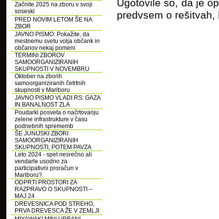
Ugotovile so, da je op
Začnite 2025 na zboru v svoji
soseski
predvsem o rešitvah, 
PRED NOVIM LETOM ŠE NA
ZBOR
JAVNO PISMO: Pokažite, da
mestnemu svetu volja občank in
občanov nekaj pomeni
TERMINI ZBOROV
SAMOORGANIZIRANIH
SKUPNOSTI V NOVEMBRU
Oktober na zborih
samoorganiziranih četrtnih
skupnosti v Mariboru
JAVNO PISMO VLADI RS: GAZA
IN BANALNOST ZLA
Poudarki posveta o načrtovanju
zelene infrastrukture v času
podnebnih sprememb
ŠE JUNIJSKI ZBORI
SAMOORGANIZIRANIH
SKUPNOSTI, POTEM PAVZA
Leto 2024 - spet nesrečno ali
vendarle usodno za
participativni proračun v
Mariboru?
ODPRTI PROSTORI ZA
RAZPRAVO O SKUPNOSTI –
MAJ 24
DREVESNICA POD STREHO,
PRVA DREVESCA ŽE V ZEMLJI