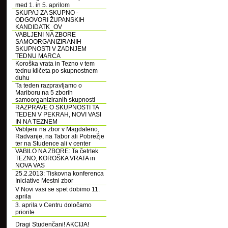
med 1. in 5. aprilom
SKUPAJ ZA SKUPNO -
ODGOVORI ŽUPANSKIH
KANDIDATK_OV
VABLJENI NA ZBORE
SAMOORGANIZIRANIH
SKUPNOSTI V ZADNJEM
TEDNU MARCA
Koroška vrata in Tezno v tem
tednu kličeta po skupnostnem
duhu
Ta teden razpravljamo o
Mariboru na 5 zborih
samoorganiziranih skupnosti
RAZPRAVE O SKUPNOSTI TA
TEDEN V PEKRAH, NOVI VASI
IN NA TEZNEM
Vabljeni na zbor v Magdaleno,
Radvanje, na Tabor ali Pobrežje
ter na Studence ali v center
VABILO NA ZBORE: Ta četrtek
TEZNO, KOROŠKA VRATA in
NOVA VAS
25.2.2013: Tiskovna konferenca
Iniciative Mestni zbor
V Novi vasi se spet dobimo 11.
aprila
3. aprila v Centru določamo
priorite
Dragi Studenčani! AKCIJA!