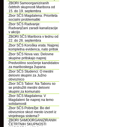
ZBORI Samoorganiziranih
četrtnih skupnosti Maribora od
15. do 19. septembra
Zbor SČS Magdalena: Prioriteta
socialni problematiki
Zbor SČS Radvanje:
Radvanjčani zaradi kanalizacije
v akcijo
ZBORI SČS Maribora v tednu od
22. do 26. septembra
Zbor SČS Koroška vrata: Najprej
kompletna evidenca, nato pritisk
Zbor SČS Nova vas: Delovne
skupine pritiskajo naprej
Predvolilno soočenje kandidatov
za mariboskega župana
Zbor SČS Studenci: O mestni
delovni skupini za Južno
obvoznico
Zbor SČS Tabor: Na Taboru so
se pridružili mestni delovni
skupini za komunalo
Zbor SČS Magdalena: V
Magdaleni še naprej na temo
solidarnosti
Zbor SČS Pobrežje: Bo del
obvoznice skozi mesto izvzet iz
vinjetnega sistema?
ZBORI SAMOORGANIZIRANIH
ČETRTNIH SKUPNOSTI