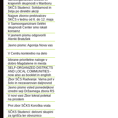
krajevnih skupnosti v Mariboru
SKČS Studenci: Solidarnost in
želja po direktni akciji
Najave zborov prebivalcev
SKČS v tednu od 6. do 12. maja
V Samoorganizirani četrtni
skupnosti Center smo iskali
konsenz
V javnem pismu odgovorili
Alenki Bratušek
Javno pismo: Agonija Nova vas
V Centru konkretno na delo
Izbrane prioritetne naloge v
dobro Magdalene in mesta
SELF-ORGANIZED DISTRICTS
AND LOCAL COMMUNITIES -
now also as booklet in english
Zbor SČS Radvanje: Varna pot v
šolo in nezavarovan daljnovod
Javno pismo vsled ponedeljkovi
izredni seji Državnega zbora RS
V novi vasi Zbor tokrat potekal
na prostem
Prvi zbor SČKS Koroška vrata
SČKS Studenci: delovni skupini
za igrišča ter obvoznico