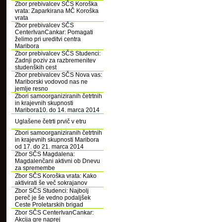
Zbor prebivalcev SČS Koroška
vrata: Zaparkirana MČ Koroška
vrata
Zbor prebivalcev SČS
CenterIvanCankar: Pomagati
želimo pri ureditvi centra
Maribora
Zbor prebivalcev SČS Studenci:
Zadnji poziv za razbremenitev
studenških cest
Zbor prebivalcev SČS Nova vas:
Mariborski vodovod nas ne
jemlje resno
Zbori samoorganiziranih četrtnih
in krajevnih skupnosti
Maribora10. do 14. marca 2014
Uglašene četrti prvič v etru
Zbori samoorganiziranih četrtnih
in krajevnih skupnosti Maribora
od 17. do 21. marca 2014
Zbor SČS Magdalena:
Magdalenčani aktivni ob Dnevu
za spremembe
Zbor SČS Koroška vrata: Kako
aktivirati še več sokrajanov
Zbor SČS Studenci: Najbolj
pereč je še vedno podaljšek
Ceste Proletarskih brigad
Zbor SČS CenterIvanCankar:
Akcija gre naprej