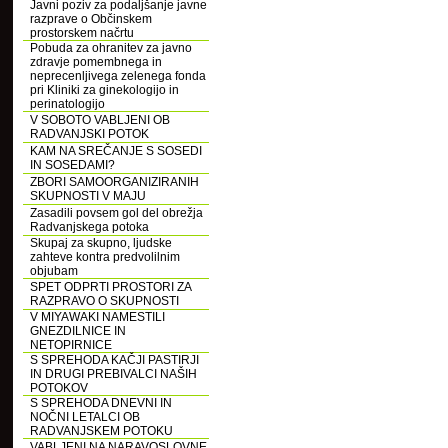
Javni poziv za podaljšanje javne
razprave o Občinskem
prostorskem načrtu
Pobuda za ohranitev za javno
zdravje pomembnega in
neprecenljivega zelenega fonda
pri Kliniki za ginekologijo in
perinatologijo
V SOBOTO VABLJENI OB
RADVANJSKI POTOK
KAM NA SREČANJE S SOSEDI
IN SOSEDAMI?
ZBORI SAMOORGANIZIRANIH
SKUPNOSTI V MAJU
Zasadili povsem gol del obrežja
Radvanjskega potoka
Skupaj za skupno, ljudske
zahteve kontra predvolilnim
objubam
SPET ODPRTI PROSTORI ZA
RAZPRAVO O SKUPNOSTI
V MIYAWAKI NAMESTILI
GNEZDILNICE IN
NETOPIRNICE
S SPREHODA KAČJI PASTIRJI
IN DRUGI PREBIVALCI NAŠIH
POTOKOV
S SPREHODA DNEVNI IN
NOČNI LETALCI OB
RADVANJSKEM POTOKU
VABLJENI NA NARAVOSLOVNE