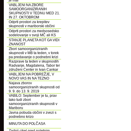
je mar
VABLJENI NA ZBORE
SAMOORGANIZIRANIH
SKUPNOSTI V TEDNU MED 21.
IN 27. OKTOBROM
Odprti prostori za krepitev
skupnosti v mariborski občini
Odprti prostori za medsosedsko
sodelovanje v svoji MČ ali KS
STANJE PLANETA KOT GA VIDI
ZNANOST
Zbori samoorganiziranih
skupnosti v MB ta teden, v torek
pa predavanje o podnebni krizi
Razprave ta teden v skupnostih
Radvanje, Magdalena, Tabor ter
združeni Center in Ivan Cankar
VABLJENI NA POBREŽJE, V
NOVO VAS IN NA TEZNO
Najava zborov
samoorganiziranih skupnosti od
9. 9. do 13. 9. 2019
VABILO: September je tu, prav
tako tudi zbori
samoorganiziranih skupnosti v
Mariboru
Javna pobuda občini v zvezi s
podnebno krizo
MINUTA DO POLČASA
Zadnji cikel pred poletnim