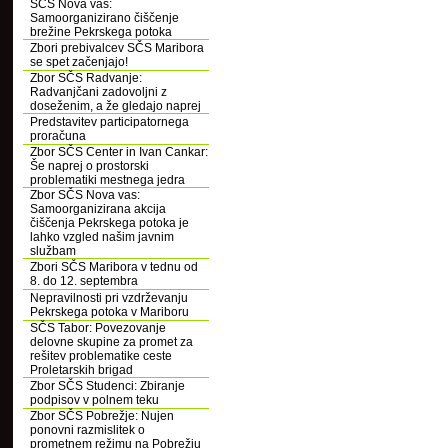
SČS Nova vas:
Samoorganizirano čiščenje
brežine Pekrskega potoka
Zbori prebivalcev SČS Maribora
se spet začenjajo!
Zbor SČS Radvanje:
Radvanjčani zadovoljni z
doseženim, a že gledajo naprej
Predstavitev participatornega
proračuna
Zbor SČS Center in Ivan Cankar:
Še naprej o prostorski
problematiki mestnega jedra
Zbor SČS Nova vas:
Samoorganizirana akcija
čiščenja Pekrskega potoka je
lahko vzgled našim javnim
službam
Zbori SČS Maribora v tednu od
8. do 12. septembra
Nepravilnosti pri vzdrževanju
Pekrskega potoka v Mariboru
SČS Tabor: Povezovanje
delovne skupine za promet za
rešitev problematike ceste
Proletarskih brigad
Zbor SČS Studenci: Zbiranje
podpisov v polnem teku
Zbor SČS Pobrežje: Nujen
ponovni razmislitek o
prometnem režimu na Pobrežju