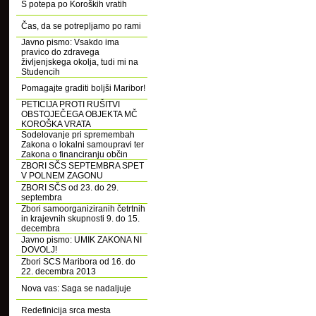
S potepa po Koroških vratih
Čas, da se potrepljamo po rami
Javno pismo: Vsakdo ima
pravico do zdravega
življenjskega okolja, tudi mi na
Studencih
Pomagajte graditi boljši Maribor!
PETICIJA PROTI RUŠITVI
OBSTOJEČEGA OBJEKTA MČ
KOROŠKA VRATA
Sodelovanje pri spremembah
Zakona o lokalni samoupravi ter
Zakona o financiranju občin
ZBORI SČS SEPTEMBRA SPET
V POLNEM ZAGONU
ZBORI SČS od 23. do 29.
septembra
Zbori samoorganiziranih četrtnih
in krajevnih skupnosti 9. do 15.
decembra
Javno pismo: UMIK ZAKONA NI
DOVOLJ!
Zbori SCS Maribora od 16. do
22. decembra 2013
Nova vas: Saga se nadaljuje
Redefinicija srca mesta