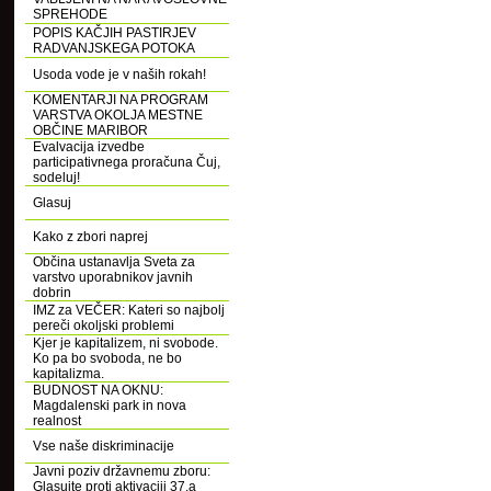
SPREHODE
POPIS KAČJIH PASTIRJEV
RADVANJSKEGA POTOKA
Usoda vode je v naših rokah!
KOMENTARJI NA PROGRAM
VARSTVA OKOLJA MESTNE
OBČINE MARIBOR
Evalvacija izvedbe
participativnega proračuna Čuj,
sodeluj!
Glasuj
Kako z zbori naprej
Občina ustanavlja Sveta za
varstvo uporabnikov javnih
dobrin
IMZ za VEČER: Kateri so najbolj
pereči okoljski problemi
Kjer je kapitalizem, ni svobode.
Ko pa bo svoboda, ne bo
kapitalizma.
BUDNOST NA OKNU:
Magdalenski park in nova
realnost
Vse naše diskriminacije
Javni poziv državnemu zboru:
Glasujte proti aktivaciji 37.a