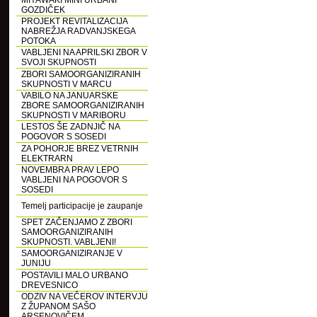
MIYAWAKI MINI URBANI
GOZDIČEK
PROJEKT REVITALIZACIJA
NABREŽJA RADVANJSKEGA
POTOKA
VABLJENI NA APRILSKI ZBOR V
SVOJI SKUPNOSTI
ZBORI SAMOORGANIZIRANIH
SKUPNOSTI V MARCU
VABILO NA JANUARSKE
ZBORE SAMOORGANIZIRANIH
SKUPNOSTI V MARIBORU
LESTOS ŠE ZADNJIČ NA
POGOVOR S SOSEDI
ZA POHORJE BREZ VETRNIH
ELEKTRARN
NOVEMBRA PRAV LEPO
VABLJENI NA POGOVOR S
SOSEDI
Temelj participacije je zaupanje
SPET ZAČENJAMO Z ZBORI
SAMOORGANIZIRANIH
SKUPNOSTI. VABLJENI!
SAMOORGANIZIRANJE V
JUNIJU
POSTAVILI MALO URBANO
DREVESNICO
ODZIV NA VEČEROV INTERVJU
Z ŽUPANOM SAŠO
ARSENOVIČEM