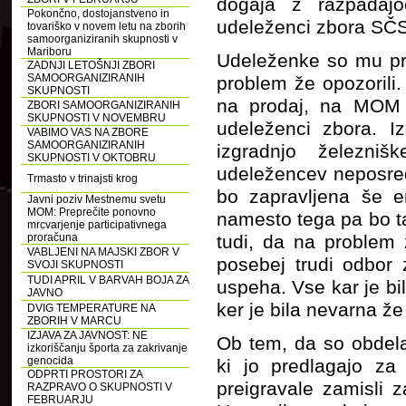
dogaja z razpadaj
Pokončno, dostojanstveno in
udeleženci zbora SČS
tovariško v novem letu na zborih
samoorganiziranih skupnosti v
Mariboru
Udeleženke so mu pre
ZADNJI LETOŠNJI ZBORI
SAMOORGANIZIRANIH
problem že opozorili.
SKUPNOSTI
na prodaj, na MOM p
ZBORI SAMOORGANIZIRANIH
SKUPNOSTI V NOVEMBRU
udeleženci zbora. I
VABIMO VAS NA ZBORE
SAMOORGANIZIRANIH
izgradnjo železni
SKUPNOSTI V OKTOBRU
udeležencev neposred
Trmasto v trinajsti krog
bo zapravljena še en
Javni poziv Mestnemu svetu
MOM: Preprečite ponovno
namesto tega pa bo ta
mrcvarjenje participativnega
proračuna
tudi, da na problem
VABLJENI NA MAJSKI ZBOR V
posebej trudi odbor
SVOJI SKUPNOSTI
TUDI APRIL V BARVAH BOJA ZA
uspeha. Vse kar je bi
JAVNO
ker je bila nevarna ž
DVIG TEMPERATURE NA
ZBORIH V MARCU
IZJAVA ZA JAVNOST: NE
Ob tem, da so obdela
izkoriščanju športa za zakrivanje
genocida
ki jo predlagajo z
ODPRTI PROSTORI ZA
preigravale zamisli 
RAZPRAVO O SKUPNOSTI V
FEBRUARJU