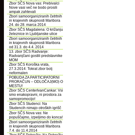
Zbor SČS Nova vas: Prebivalci
Nove vasi več ne bodo prosili
ampak zahtevali
Zbori samoorganiziranih četrtnih
in krajevnih skupnosti Maribora
24. do 28. marca 2014
Zbor SČS Magdalena: O križanju
železnice in Ljubljanske ulice
Zbori samoorganiziranih četrtnih
in krajevnih skupnosti Maribora
od 31.3. do 4.4. 2014
13. zbor SČS Radvanje:
Radvanjčani gostili predstavnike
MOM
Zbor SČS Koroška vrata,
27.3.2014: Tokrat zbor bolj
neformalen
POBUDA ZA PARTICIPATORNI
PRORAČUN – ODLOČAJ(MO) O
MESTU!
Zbor SČS CenterIvanCankar: Vsi
smo enakopravni, ni prostora za
samopromocijo!
Zbor SČS Studenci: Na
Studencih nimajo otroških igrišč
Zbor SČS Nova vas: Ne
popuščajmo, izpeljimo do konca!
Zbori samoorganiziranih četrtnih
in krajevnih skupnosti Maribora
7.4. do 11.4.2014