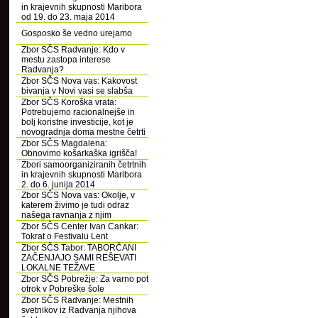
in krajevnih skupnosti Maribora
od 19. do 23. maja 2014
Gosposko še vedno urejamo
Zbor SČS Radvanje: Kdo v
mestu zastopa interese
Radvanja?
Zbor SČS Nova vas: Kakovost
bivanja v Novi vasi se slabša
Zbor SČS Koroška vrata:
Potrebujemo racionalnejše in
bolj koristne investicije, kot je
novogradnja doma mestne četrti
Zbor SČS Magdalena:
Obnovimo košarkaška igrišča!
Zbori samoorganiziranih četrtnih
in krajevnih skupnosti Maribora
2. do 6. junija 2014
Zbor SČS Nova vas: Okolje, v
katerem živimo je tudi odraz
našega ravnanja z njim
Zbor SČS Center Ivan Cankar:
Tokrat o Festivalu Lent
Zbor SČS Tabor: TABORČANI
ZAČENJAJO SAMI REŠEVATI
LOKALNE TEŽAVE
Zbor SČS Pobrežje: Za varno pot
otrok v Pobreške šole
Zbor SČS Radvanje: Mestnih
svetnikov iz Radvanja njihova