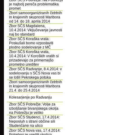
Zbor SČS Pobrežje: Na Pobrežju
je najbolj pereča problematika
promet
Zbori samoorganiziranih četrtnih
in krajevnih skupnosti Maribora
od 14. do 18. aprila 2014
Zbor SČS Magdalena,
10.4.2014: Vključevanje javnosti
naj bo standard
Zbor SČS Koraška vrata:
Poskušali bomo vzpostaviti
plodno sodelovanje z MČ
Zbor SČS Koroška vrata,
10.4.2014: V Koroških vratih si
prizadevajo za primernejšo
prometno ureditev
Zbor SČS Radvanje, 8.4.2014: v
sodelovanju s SČS Nova vas bi
se lotili Pekrskega potoka
Zbori samoorganiziranih četrtnih
in krajevnih skupnosti Maribora
21.4. do 25.4.2014
Kolesarjenje po Radvanju
Zbor SČS Pobrežje: Volje za
izboljšanje bivanjskega okolja
na Pobrežju je veliko
Zbor SČS Studenci, 17.4.2014:
Neposluh s strani občine sili
Studenčane na ulico
Zbor SČS Nova vas, 17.4.2014:
Potrebno je urediti okolico