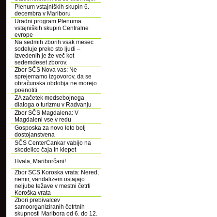
Plenum vstajniških skupin 6.
decembra v Mariboru
Uradni program Plenuma
vstajniških skupin Centralne
evrope
Na sedmih zborih vsak mesec
sodeluje preko sto ljudi –
izvedenih je že več kot
sedemdeset zborov.
Zbor SČS Nova vas: Ne
sprejemamo izgovorov, da se
obračunska obdobja ne morejo
poenotiti
ZA začetek medsebojnega
dialoga o turizmu v Radvanju
Zbor SČS Magdalena: V
Magdaleni vse v redu
Gosposka za novo leto bolj
dostojanstvena
SČS CenterCankar vabijo na
skodelico čaja in klepet
Hvala, Mariborčani!
Zbor SCS Koroska vrata: Nered,
nemir, vandalizem ostajajo
neljube težave v mestni četrti
Koroška vrata
Zbori prebivalcev
samoorganiziranih četrtnih
skupnosti Maribora od 6. do 12.