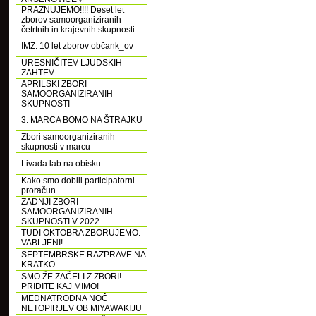
PRAZNUJEMO!!!! Deset let
zborov samoorganiziranih
četrtnih in krajevnih skupnosti
IMZ: 10 let zborov občank_ov
URESNIČITEV LJUDSKIH
ZAHTEV
APRILSKI ZBORI
SAMOORGANIZIRANIH
SKUPNOSTI
3. MARCA BOMO NA ŠTRAJKU
Zbori samoorganiziranih
skupnosti v marcu
Livada lab na obisku
Kako smo dobili participatorni
proračun
ZADNJI ZBORI
SAMOORGANIZIRANIH
SKUPNOSTI V 2022
TUDI OKTOBRA ZBORUJEMO.
VABLJENI!
SEPTEMBRSKE RAZPRAVE NA
KRATKO
SMO ŽE ZAČELI Z ZBORI!
PRIDITE KAJ MIMO!
MEDNATRODNA NOČ
NETOPIRJEV OB MIYAWAKIJU