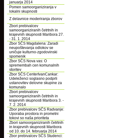
januarja 2014
Pomen samoorganiziranja v
lokalni skupnosti
Z delavnice moderiranja zborov
Zbori prebivalcev
samoorganiziranih četrtnih in
krajevnih skupnosti Maribora 27.
- 31. 1. 2014
Zbor SČS Magdalena: Zaradi
neupoštevanja odlokov se
uničuje kulturno-zgodovinski
spomenik
Zbor SČS Nova vas: O
spremembah cen komunalnih
storitev
Zbor SČS CenterIvanCankar:
Udeleženci soglasno podprli
ustanovitev delovne skupine za
komunalo
Zbori prebivalcev
samoorganiziranih četrtnih in
krajevnih skupnosti Maribora 3. -
7. 2. 2014
Zbor prebivalcev SČS Radvanje:
Uporaba prostora in prometni
tokovi so naša prioriteta
Zbori samoorganiziranih četrtnih
in krajevnih skupnosti Maribora
od 10. do 14. februarja 2014
Zbor prebivalcev SČS Studenci: