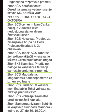
Poglobljena razprava o prometu
Zbor SČS Koroška vrata:
Osrednja tema še vedno rušenje
stavbe MČ Koroška vrata
ZBORI V TEDNU OD 20. DO 24.
OKTOBRA
Zbor SČS center in Ivan Cankar:
Zakaj je Židovska ulica
nedostopna stanovalcem
Židovske ulice?
Zbor SČS Nova vas: Predlog za
zmanjšanje hrupa na Cesti
Proletarskih brigad je že
oblikovan
Zbor SČS Tabor: SČS Tabor se
želi aktivno vključiti v reševanje
težav s Cesto proletarskih brigad
Zbor SKS Kamnica: Prioritetne
naloge so kanalizcija ter večja
varnost in urejenost v prometu
Zbor SČS Magdalena:
Magdalenski park neprimeren za
izmenjavo hrane
Zbor SČS Studenci: V kolikšni
meri Ecolab in Tekol vplivata na
zdravje prebivalcev?
Zbor SČS Pobrežje: Prometna
ureditev po želji kapitala
Zbori Samoorganiziranih četrtnih
in krajevnih skupnosti Maribora v
tednu od 27. do 30. 10.2014