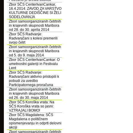
Zbor SČS CenterIvanCankar,
16.4.2014: ZAVOD ZA VARSTVO
KULTURNE DEDIŠČINE SI ŽELI
SODELOVANJA
Zbori samoorganiziranih četrtnih
in krajevnih skupnosti Maribora
od 28. do 30. aprila 2014
Zbor SČS Radvanje:
Radvanjčani s kolesi premerili
svojo četrt
Zbori samoorganiziranih četrtnih
in krajevnih skupnosti Maribora
od 5. do 9. maja 2014
Zbor SČS CenterIvanCankar: O
umetnostni galeriji in Festivalu
Lent
Zbor SČS Radvanje:
Radvanjčani aktivno pristopili k
pobudi za uvedbo
Participatornega proračuna
Zbori samoorganiziranih četrtnih
in krajevnih skupnosti Maribora
od 26. do 30. maja 2014
Zbor SČS Koroška vrata: Na
SČS Koroška vrata so jasni:
VZTRAJALI BOMO!
Zbor SČS Magdalena: SČS
Magdalena o političnem
opismenjevanju in odprti delovni
akciji
Zbori samoorganiziranih četrtnih