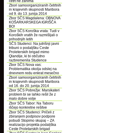
četrt ne zanima
Zbori samoorganiziranih četrtnih
in krajevnih skupnosti Maribora
od 9. do 13. junija 2014
Zbor SČS Magdalena: OBNOVA
KOŠARKARSKEGA IGRIŠČA
BO!
Zbor SČS Koroška vrata: Tudi v
Koroških vratih že razmišljali o
prihodnjih letih
SČS Studenci: Na jutrišnji javni
tribuni o podaljšku Ceste
Proleterskih brigad mimo
Qlandije, ki bi občutno
razbremenila Studence
Zbor SČS Nova vas:
Problematika okolja odslej na
dnevnem redu enkrat mesečno
Zbori samoorganiziranih četrtnih
in krajevnih skupnosti Maribora
od 16. do 20. junija 2014
Zbor SČS Pobrežje: Marsikateri
problem bi se lahko rešil že z
malo dobre volje
Zbor SČS Tabor: Na Taboru
iščejo konkretne rešitve
Zbor SČS Studenci: Pričeli z
zbiranjem podpisov podpore
pobudi Stopimo skupaj – ZA
realizacijo projekta podaljška
Ceste Proletarskih brigad