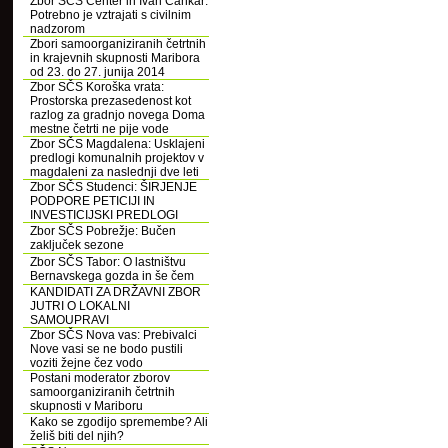
Zbor SČS Center in Ivan Cankar:
Potrebno je vztrajati s civilnim
nadzorom
Zbori samoorganiziranih četrtnih
in krajevnih skupnosti Maribora
od 23. do 27. junija 2014
Zbor SČS Koroška vrata:
Prostorska prezasedenost kot
razlog za gradnjo novega Doma
mestne četrti ne pije vode
Zbor SČS Magdalena: Usklajeni
predlogi komunalnih projektov v
magdaleni za naslednji dve leti
Zbor SČS Studenci: ŠIRJENJE
PODPORE PETICIJI IN
INVESTICIJSKI PREDLOGI
Zbor SČS Pobrežje: Bučen
zaključek sezone
Zbor SČS Tabor: O lastništvu
Bernavskega gozda in še čem
KANDIDATI ZA DRŽAVNI ZBOR
JUTRI O LOKALNI
SAMOUPRAVI
Zbor SČS Nova vas: Prebivalci
Nove vasi se ne bodo pustili
voziti žejne čez vodo
Postani moderator zborov
samoorganiziranih četrtnih
skupnosti v Mariboru
Kako se zgodijo spremembe? Ali
želiš biti del njih?