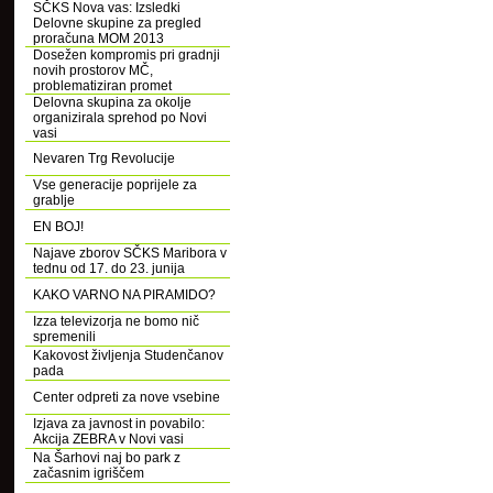
SČKS Nova vas: Izsledki
Delovne skupine za pregled
proračuna MOM 2013
Dosežen kompromis pri gradnji
novih prostorov MČ,
problematiziran promet
Delovna skupina za okolje
organizirala sprehod po Novi
vasi
Nevaren Trg Revolucije
Vse generacije poprijele za
grablje
EN BOJ!
Najave zborov SČKS Maribora v
tednu od 17. do 23. junija
KAKO VARNO NA PIRAMIDO?
Izza televizorja ne bomo nič
spremenili
Kakovost življenja Studenčanov
pada
Center odpreti za nove vsebine
Izjava za javnost in povabilo:
Akcija ZEBRA v Novi vasi
Na Šarhovi naj bo park z
začasnim igriščem