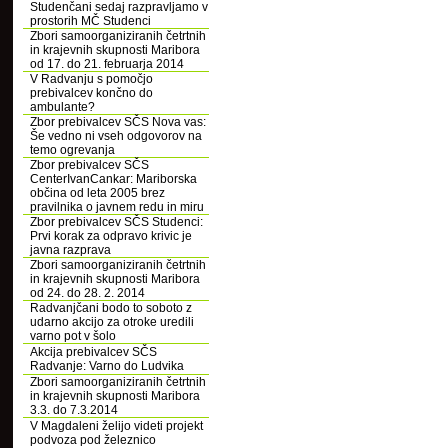
Studenčani sedaj razpravljamo v
prostorih MČ Studenci
Zbori samoorganiziranih četrtnih
in krajevnih skupnosti Maribora
od 17. do 21. februarja 2014
V Radvanju s pomočjo
prebivalcev končno do
ambulante?
Zbor prebivalcev SČS Nova vas:
Še vedno ni vseh odgovorov na
temo ogrevanja
Zbor prebivalcev SČS
CenterIvanCankar: Mariborska
občina od leta 2005 brez
pravilnika o javnem redu in miru
Zbor prebivalcev SČS Studenci:
Prvi korak za odpravo krivic je
javna razprava
Zbori samoorganiziranih četrtnih
in krajevnih skupnosti Maribora
od 24. do 28. 2. 2014
Radvanjčani bodo to soboto z
udarno akcijo za otroke uredili
varno pot v šolo
Akcija prebivalcev SČS
Radvanje: Varno do Ludvika
Zbori samoorganiziranih četrtnih
in krajevnih skupnosti Maribora
3.3. do 7.3.2014
V Magdaleni želijo videti projekt
podvoza pod železnico