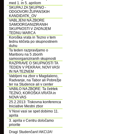
med 1. in 5. aprilom
SKUPAJ ZA SKUPNO -
ODGOVORI ŽUPANSKIH
KANDIDATK_OV
VABLJENI NA ZBORE
SAMOORGANIZIRANIH
SKUPNOSTI V ZADNJEM
TEDNU MARCA
Koroška vrata in Tezno v tem
tednu kličeta po skupnostnem
duhu
Ta teden razpravljamo o
Mariboru na 5 zborih
samoorganiziranih skupnosti
RAZPRAVE O SKUPNOSTI TA
TEDEN V PEKRAH, NOVI VASI
IN NA TEZNEM
Vabljeni na zbor v Magdaleno,
Radvanje, na Tabor ali Pobrežje
ter na Studence ali v center
VABILO NA ZBORE: Ta četrtek
TEZNO, KOROŠKA VRATA in
NOVA VAS
25.2.2013: Tiskovna konferenca
Iniciative Mestni zbor
V Novi vasi se spet dobimo 11.
aprila
3. aprila v Centru določamo
priorite
Dragi Studenčani! AKCIJA!