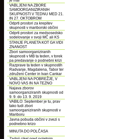
je mar
VABLJENI NA ZBORE
SAMOORGANIZIRANIH
SKUPNOSTI V TEDNU MED 21.
IN 27. OKTOBROM
Odprti prostori za krepitev
skupnosti v mariborski občini
Odprti prostori za medsosedsko
sodelovanje v svoji MČ ali KS
STANJE PLANETA KOT GA VIDI
ZNANOST
Zbori samoorganiziranih
skupnosti v MB ta teden, v torek
pa predavanje o podnebni krizi
Razprave ta teden v skupnostih
Radvanje, Magdalena, Tabor ter
združeni Center in Ivan Cankar
VABLJENI NA POBREŽJE, V
NOVO VAS IN NA TEZNO
Najava zborov
samoorganiziranih skupnosti od
9. 9. do 13. 9. 2019
VABILO: September je tu, prav
tako tudi zbori
samoorganiziranih skupnosti v
Mariboru
Javna pobuda občini v zvezi s
podnebno krizo
MINUTA DO POLČASA
Zadnji cikel pred poletnim