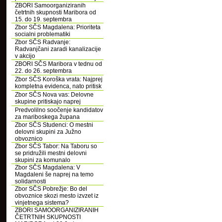
ZBORI Samoorganiziranih
četrtnih skupnosti Maribora od
15. do 19. septembra
Zbor SČS Magdalena: Prioriteta
socialni problematiki
Zbor SČS Radvanje:
Radvanjčani zaradi kanalizacije
v akcijo
ZBORI SČS Maribora v tednu od
22. do 26. septembra
Zbor SČS Koroška vrata: Najprej
kompletna evidenca, nato pritisk
Zbor SČS Nova vas: Delovne
skupine pritiskajo naprej
Predvolilno soočenje kandidatov
za mariboskega župana
Zbor SČS Studenci: O mestni
delovni skupini za Južno
obvoznico
Zbor SČS Tabor: Na Taboru so
se pridružili mestni delovni
skupini za komunalo
Zbor SČS Magdalena: V
Magdaleni še naprej na temo
solidarnosti
Zbor SČS Pobrežje: Bo del
obvoznice skozi mesto izvzet iz
vinjetnega sistema?
ZBORI SAMOORGANIZIRANIH
ČETRTNIH SKUPNOSTI