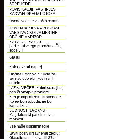
SPREHODE
POPIS KAČJIH PASTIRJEV
RADVANJSKEGA POTOKA
Usoda vode je v naših rokah!
KOMENTARJI NA PROGRAM
VARSTVA OKOLJA MESTNE
OBČINE MARIBOR
Evalvacija izvedbe
participativnega proračuna Čuj,
sodeluj!
Glasuj
Kako z zbori naprej
Občina ustanavlja Sveta za
varstvo uporabnikov javnih
dobrin
IMZ za VEČER: Kateri so najbolj
pereči okoljski problemi
Kjer je kapitalizem, ni svobode.
Ko pa bo svoboda, ne bo
kapitalizma.
BUDNOST NA OKNU:
Magdalenski park in nova
realnost
Vse naše diskriminacije
Javni poziv državnemu zboru:
Glasujte proti aktivaciji 37.a