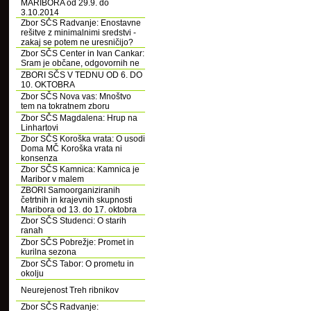
MARIBORA od 29.9. do
3.10.2014
Zbor SČS Radvanje: Enostavne
rešitve z minimalnimi sredstvi -
zakaj se potem ne uresničijo?
Zbor SČS Center in Ivan Cankar:
Sram je občane, odgovornih ne
ZBORI SČS V TEDNU OD 6. DO
10. OKTOBRA
Zbor SČS Nova vas: Mnoštvo
tem na tokratnem zboru
Zbor SČS Magdalena: Hrup na
Linhartovi
Zbor SČS Koroška vrata: O usodi
Doma MČ Koroška vrata ni
konsenza
Zbor SČS Kamnica: Kamnica je
Maribor v malem
ZBORI Samoorganiziranih
četrtnih in krajevnih skupnosti
Maribora od 13. do 17. oktobra
Zbor SČS Studenci: O starih
ranah
Zbor SČS Pobrežje: Promet in
kurilna sezona
Zbor SČS Tabor: O prometu in
okolju
Neurejenost Treh ribnikov
Zbor SČS Radvanje: