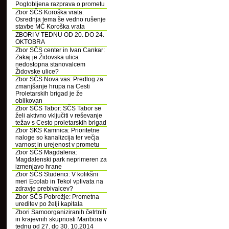
Poglobljena razprava o prometu
Zbor SČS Koroška vrata:
Osrednja tema še vedno rušenje
stavbe MČ Koroška vrata
ZBORI V TEDNU OD 20. DO 24.
OKTOBRA
Zbor SČS center in Ivan Cankar:
Zakaj je Židovska ulica
nedostopna stanovalcem
Židovske ulice?
Zbor SČS Nova vas: Predlog za
zmanjšanje hrupa na Cesti
Proletarskih brigad je že
oblikovan
Zbor SČS Tabor: SČS Tabor se
želi aktivno vključiti v reševanje
težav s Cesto proletarskih brigad
Zbor SKS Kamnica: Prioritetne
naloge so kanalizcija ter večja
varnost in urejenost v prometu
Zbor SČS Magdalena:
Magdalenski park neprimeren za
izmenjavo hrane
Zbor SČS Studenci: V kolikšni
meri Ecolab in Tekol vplivata na
zdravje prebivalcev?
Zbor SČS Pobrežje: Prometna
ureditev po želji kapitala
Zbori Samoorganiziranih četrtnih
in krajevnih skupnosti Maribora v
tednu od 27. do 30. 10.2014