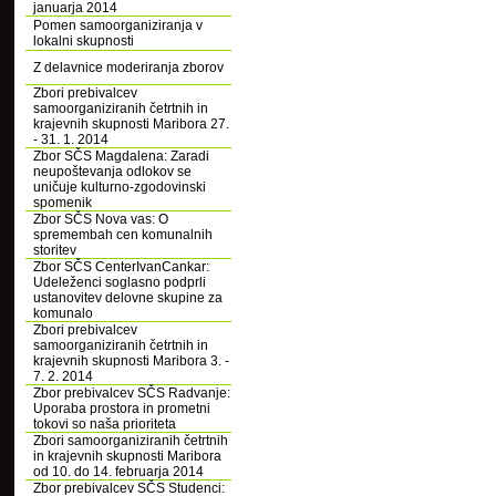
januarja 2014
Pomen samoorganiziranja v
lokalni skupnosti
Z delavnice moderiranja zborov
Zbori prebivalcev
samoorganiziranih četrtnih in
krajevnih skupnosti Maribora 27.
- 31. 1. 2014
Zbor SČS Magdalena: Zaradi
neupoštevanja odlokov se
uničuje kulturno-zgodovinski
spomenik
Zbor SČS Nova vas: O
spremembah cen komunalnih
storitev
Zbor SČS CenterIvanCankar:
Udeleženci soglasno podprli
ustanovitev delovne skupine za
komunalo
Zbori prebivalcev
samoorganiziranih četrtnih in
krajevnih skupnosti Maribora 3. -
7. 2. 2014
Zbor prebivalcev SČS Radvanje:
Uporaba prostora in prometni
tokovi so naša prioriteta
Zbori samoorganiziranih četrtnih
in krajevnih skupnosti Maribora
od 10. do 14. februarja 2014
Zbor prebivalcev SČS Studenci: