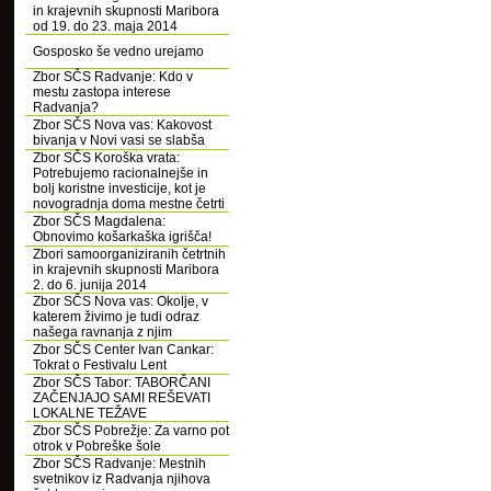
in krajevnih skupnosti Maribora
od 19. do 23. maja 2014
Gosposko še vedno urejamo
Zbor SČS Radvanje: Kdo v
mestu zastopa interese
Radvanja?
Zbor SČS Nova vas: Kakovost
bivanja v Novi vasi se slabša
Zbor SČS Koroška vrata:
Potrebujemo racionalnejše in
bolj koristne investicije, kot je
novogradnja doma mestne četrti
Zbor SČS Magdalena:
Obnovimo košarkaška igrišča!
Zbori samoorganiziranih četrtnih
in krajevnih skupnosti Maribora
2. do 6. junija 2014
Zbor SČS Nova vas: Okolje, v
katerem živimo je tudi odraz
našega ravnanja z njim
Zbor SČS Center Ivan Cankar:
Tokrat o Festivalu Lent
Zbor SČS Tabor: TABORČANI
ZAČENJAJO SAMI REŠEVATI
LOKALNE TEŽAVE
Zbor SČS Pobrežje: Za varno pot
otrok v Pobreške šole
Zbor SČS Radvanje: Mestnih
svetnikov iz Radvanja njihova