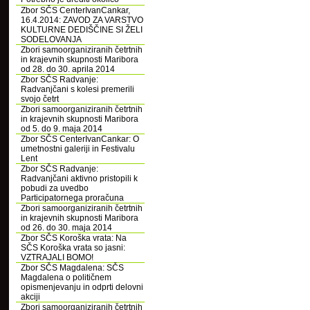
Zbor SČS CenterIvanCankar,
16.4.2014: ZAVOD ZA VARSTVO
KULTURNE DEDIŠČINE SI ŽELI
SODELOVANJA
Zbori samoorganiziranih četrtnih
in krajevnih skupnosti Maribora
od 28. do 30. aprila 2014
Zbor SČS Radvanje:
Radvanjčani s kolesi premerili
svojo četrt
Zbori samoorganiziranih četrtnih
in krajevnih skupnosti Maribora
od 5. do 9. maja 2014
Zbor SČS CenterIvanCankar: O
umetnostni galeriji in Festivalu
Lent
Zbor SČS Radvanje:
Radvanjčani aktivno pristopili k
pobudi za uvedbo
Participatornega proračuna
Zbori samoorganiziranih četrtnih
in krajevnih skupnosti Maribora
od 26. do 30. maja 2014
Zbor SČS Koroška vrata: Na
SČS Koroška vrata so jasni:
VZTRAJALI BOMO!
Zbor SČS Magdalena: SČS
Magdalena o političnem
opismenjevanju in odprti delovni
akciji
Zbori samoorganiziranih četrtnih