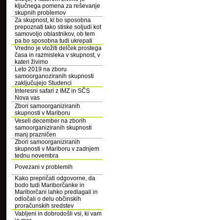
ključnega pomena za reševanje
skupnih problemov
Za skupnost, ki bo sposobna
prepoznati tako stiske soljudi kot
samovoljo oblastnikov, ob tem
pa bo sposobna tudi ukrepati
Vredno je vložiti delček prostega
časa in razmisleka v skupnost, v
kateri živimo
Leto 2019 na zboru
samoorganoziranih skupnosti
zaključujejo Studenci
Interesni safari z IMZ in SČS
Nova vas
Zbori samoorganiziranih
skupnosti v Mariboru
Veseli december na zborih
samoorganiziranih skupnosti
manj prazničen
Zbori samoorganiziranih
skupnosti v Mariboru v zadnjem
tednu novembra
Povezani v problemih
Kako prepričati odgovorne, da
bodo tudi Mariborčanke in
Mariborčani lahko predlagali in
odločali o delu občinskih
proračunskih sredstev
Vabljeni in dobrodošli vsi, ki vam