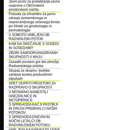
Javni poziv za podaljšanje javne
razprave o Občinskem
prostorskem načrtu
Pobuda za ohranitev za javno
zdravje pomembnega in
neprecenljivega zelenega fonda
pri Kliniki za ginekologijo in
perinatologijo
V SOBOTO VABLJENI OB
RADVANJSKI POTOK
KAM NA SREČANJE S SOSEDI
IN SOSEDAMI?
ZBORI SAMOORGANIZIRANIH
SKUPNOSTI V MAJU
Zasadili povsem gol del obrežja
Radvanjskega potoka
Skupaj za skupno, ljudske
zahteve kontra predvolilnim
objubam
SPET ODPRTI PROSTORI ZA
RAZPRAVO O SKUPNOSTI
V MIYAWAKI NAMESTILI
GNEZDILNICE IN
NETOPIRNICE
S SPREHODA KAČJI PASTIRJI
IN DRUGI PREBIVALCI NAŠIH
POTOKOV
S SPREHODA DNEVNI IN
NOČNI LETALCI OB
RADVANJSKEM POTOKU
VABLJENI NA NARAVOSLOVNE