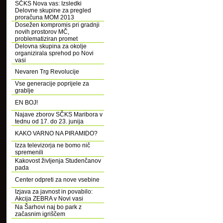
SČKS Nova vas: Izsledki
Delovne skupine za pregled
proračuna MOM 2013
Dosežen kompromis pri gradnji
novih prostorov MČ,
problematiziran promet
Delovna skupina za okolje
organizirala sprehod po Novi
vasi
Nevaren Trg Revolucije
Vse generacije poprijele za
grablje
EN BOJ!
Najave zborov SČKS Maribora v
tednu od 17. do 23. junija
KAKO VARNO NA PIRAMIDO?
Izza televizorja ne bomo nič
spremenili
Kakovost življenja Studenčanov
pada
Center odpreti za nove vsebine
Izjava za javnost in povabilo:
Akcija ZEBRA v Novi vasi
Na Šarhovi naj bo park z
začasnim igriščem