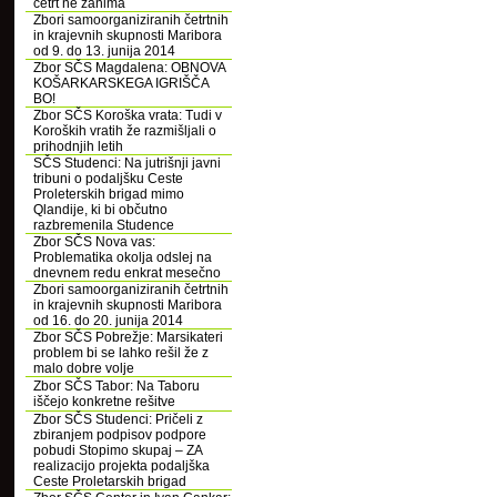
četrt ne zanima
Zbori samoorganiziranih četrtnih
in krajevnih skupnosti Maribora
od 9. do 13. junija 2014
Zbor SČS Magdalena: OBNOVA
KOŠARKARSKEGA IGRIŠČA
BO!
Zbor SČS Koroška vrata: Tudi v
Koroških vratih že razmišljali o
prihodnjih letih
SČS Studenci: Na jutrišnji javni
tribuni o podaljšku Ceste
Proleterskih brigad mimo
Qlandije, ki bi občutno
razbremenila Studence
Zbor SČS Nova vas:
Problematika okolja odslej na
dnevnem redu enkrat mesečno
Zbori samoorganiziranih četrtnih
in krajevnih skupnosti Maribora
od 16. do 20. junija 2014
Zbor SČS Pobrežje: Marsikateri
problem bi se lahko rešil že z
malo dobre volje
Zbor SČS Tabor: Na Taboru
iščejo konkretne rešitve
Zbor SČS Studenci: Pričeli z
zbiranjem podpisov podpore
pobudi Stopimo skupaj – ZA
realizacijo projekta podaljška
Ceste Proletarskih brigad