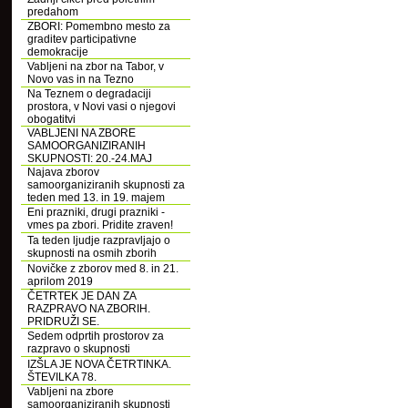
predahom
ZBORI: Pomembno mesto za
graditev participativne
demokracije
Vabljeni na zbor na Tabor, v
Novo vas in na Tezno
Na Teznem o degradaciji
prostora, v Novi vasi o njegovi
obogatitvi
VABLJENI NA ZBORE
SAMOORGANIZIRANIH
SKUPNOSTI: 20.-24.MAJ
Najava zborov
samoorganiziranih skupnosti za
teden med 13. in 19. majem
Eni prazniki, drugi prazniki -
vmes pa zbori. Pridite zraven!
Ta teden ljudje razpravljajo o
skupnosti na osmih zborih
Novičke z zborov med 8. in 21.
aprilom 2019
ČETRTEK JE DAN ZA
RAZPRAVO NA ZBORIH.
PRIDRUŽI SE.
Sedem odprtih prostorov za
razpravo o skupnosti
IZŠLA JE NOVA ČETRTINKA.
ŠTEVILKA 78.
Vabljeni na zbore
samoorganiziranih skupnosti