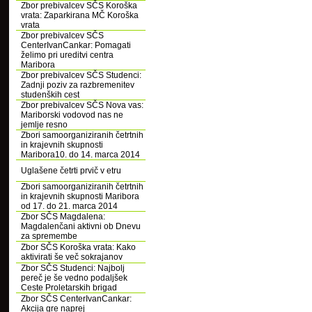
Zbor prebivalcev SČS Koroška
vrata: Zaparkirana MČ Koroška
vrata
Zbor prebivalcev SČS
CenterIvanCankar: Pomagati
želimo pri ureditvi centra
Maribora
Zbor prebivalcev SČS Studenci:
Zadnji poziv za razbremenitev
studenških cest
Zbor prebivalcev SČS Nova vas:
Mariborski vodovod nas ne
jemlje resno
Zbori samoorganiziranih četrtnih
in krajevnih skupnosti
Maribora10. do 14. marca 2014
Uglašene četrti prvič v etru
Zbori samoorganiziranih četrtnih
in krajevnih skupnosti Maribora
od 17. do 21. marca 2014
Zbor SČS Magdalena:
Magdalenčani aktivni ob Dnevu
za spremembe
Zbor SČS Koroška vrata: Kako
aktivirati še več sokrajanov
Zbor SČS Studenci: Najbolj
pereč je še vedno podaljšek
Ceste Proletarskih brigad
Zbor SČS CenterIvanCankar:
Akcija gre naprej