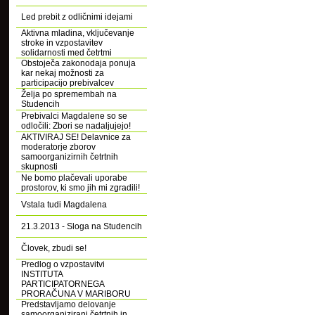
Led prebit z odličnimi idejami
Aktivna mladina, vključevanje
stroke in vzpostavitev
solidarnosti med četrtmi
Obstoječa zakonodaja ponuja
kar nekaj možnosti za
participacijo prebivalcev
Želja po spremembah na
Studencih
Prebivalci Magdalene so se
odločili: Zbori se nadaljujejo!
AKTIVIRAJ SE! Delavnice za
moderatorje zborov
samoorganizirnih četrtnih
skupnosti
Ne bomo plačevali uporabe
prostorov, ki smo jih mi zgradili!
Vstala tudi Magdalena
21.3.2013 - Sloga na Studencih
Človek, zbudi se!
Predlog o vzpostavitvi
INSTITUTA
PARTICIPATORNEGA
PRORAČUNA V MARIBORU
Predstavljamo delovanje
samoorganizirani četrtnih in