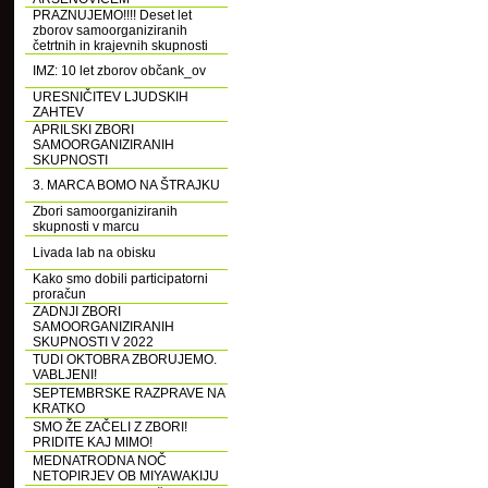
PRAZNUJEMO!!!! Deset let
zborov samoorganiziranih
četrtnih in krajevnih skupnosti
IMZ: 10 let zborov občank_ov
URESNIČITEV LJUDSKIH
ZAHTEV
APRILSKI ZBORI
SAMOORGANIZIRANIH
SKUPNOSTI
3. MARCA BOMO NA ŠTRAJKU
Zbori samoorganiziranih
skupnosti v marcu
Livada lab na obisku
Kako smo dobili participatorni
proračun
ZADNJI ZBORI
SAMOORGANIZIRANIH
SKUPNOSTI V 2022
TUDI OKTOBRA ZBORUJEMO.
VABLJENI!
SEPTEMBRSKE RAZPRAVE NA
KRATKO
SMO ŽE ZAČELI Z ZBORI!
PRIDITE KAJ MIMO!
MEDNATRODNA NOČ
NETOPIRJEV OB MIYAWAKIJU