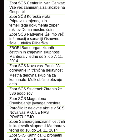
Zbor SČS Center in Ivan Cankar:
Vse več zanimanja za izložbe na
Gosposki
Zbor SČS Koroška vrata:
Priprava strnjenega in
temeljitega dokumenta zoper
rušitev Doma mestne četrti
Zbor SČS Radvanje: Želimo več
informacij o sanaciji Osnovne
šole Ludvika Pliberška
ZBORI Samoorganiziranih
četrtnih in krajevnih skupnosti
Maribora v tednu od 3. do 7. 11.
2014
Zbor SČS Nova vas: Parkirišča,
ogrevanje in tržnična dejavnost
Mestna delovna skupina za
komunalo: Molk občine otežuje
delo
Zbor SČS Studenci: Zbranih že
586 podpisov
Zbor SČS Magdalena:
Osvobajanje javnega prostora
Poročilo iz delovne akcije v SČS
Nova vas: AKCIJE NAS
POVEZUJEJO
Zbori Samoorganiziranih četrtnih
in krajevnih skupnosti Maribora v
tednu od 10. do 14. 11. 2014
Zbor SKS Kamnica: O prometni
problematiki v Kamnici