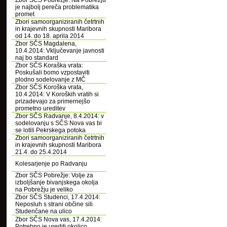
Zbor SČS Pobrežje: Na Pobrežju
je najbolj pereča problematika
promet
Zbori samoorganiziranih četrtnih
in krajevnih skupnosti Maribora
od 14. do 18. aprila 2014
Zbor SČS Magdalena,
10.4.2014: Vključevanje javnosti
naj bo standard
Zbor SČS Koraška vrata:
Poskušali bomo vzpostaviti
plodno sodelovanje z MČ
Zbor SČS Koroška vrata,
10.4.2014: V Koroških vratih si
prizadevajo za primernejšo
prometno ureditev
Zbor SČS Radvanje, 8.4.2014: v
sodelovanju s SČS Nova vas bi
se lotili Pekrskega potoka
Zbori samoorganiziranih četrtnih
in krajevnih skupnosti Maribora
21.4. do 25.4.2014
Kolesarjenje po Radvanju
Zbor SČS Pobrežje: Volje za
izboljšanje bivanjskega okolja
na Pobrežju je veliko
Zbor SČS Studenci, 17.4.2014:
Neposluh s strani občine sili
Studenčane na ulico
Zbor SČS Nova vas, 17.4.2014:
Potrebno je urediti okolico