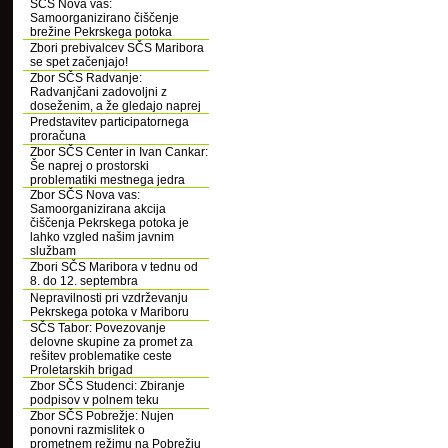
SČS Nova vas:
Samoorganizirano čiščenje
brežine Pekrskega potoka
Zbori prebivalcev SČS Maribora
se spet začenjajo!
Zbor SČS Radvanje:
Radvanjčani zadovoljni z
doseženim, a že gledajo naprej
Predstavitev participatornega
proračuna
Zbor SČS Center in Ivan Cankar:
Še naprej o prostorski
problematiki mestnega jedra
Zbor SČS Nova vas:
Samoorganizirana akcija
čiščenja Pekrskega potoka je
lahko vzgled našim javnim
službam
Zbori SČS Maribora v tednu od
8. do 12. septembra
Nepravilnosti pri vzdrževanju
Pekrskega potoka v Mariboru
SČS Tabor: Povezovanje
delovne skupine za promet za
rešitev problematike ceste
Proletarskih brigad
Zbor SČS Studenci: Zbiranje
podpisov v polnem teku
Zbor SČS Pobrežje: Nujen
ponovni razmislitek o
prometnem režimu na Pobrežju