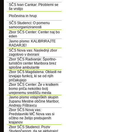
SČS Ivan Cankar: Ptroblemi se
še vrstijo
Pločevina in hrup
SČS Studenci: O pomenu
samoorganiziranosti
Zbor SČS Center: Center naj bo
eden
Javno pismo: KALIBRIRAJTE
RADARJE!
SČS Nova vas: Naslednji zbor
zagotovo v dvorani
Zbor SČS Radvanje: Športno-
turistični center Maribora brez
splošne ambulante
Zbor SČS Magdalena: Oblasti ne
izvajajo funkcij, ki se od njih
pričakujejo
Zbor SČS Center: Že v kratkem
bomo priča nekoliko bolj
urejenemu središču mesta
Javno pismo vstajniških skupin
županu Mestne občine Maribor,
Andreju Fištravcu
Zbor SČS Nova vas:
Predstavniki MČ Nova vas si
očitno ne želijo prebujenih
krajanov
Zbor SČS Studenci: Poziv
Studenčanom, da se aktivirajo!