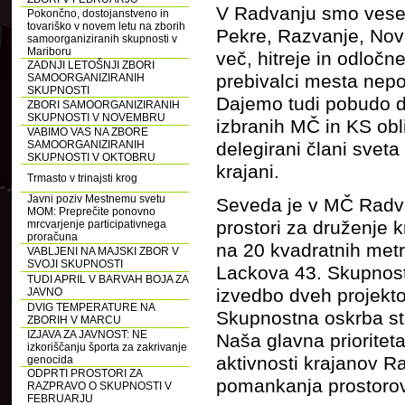
V Radvanju smo veseli
Pokončno, dostojanstveno in
tovariško v novem letu na zborih
Pekre, Razvanje, Nov
samoorganiziranih skupnosti v
Mariboru
več, hitreje in odloč
ZADNJI LETOŠNJI ZBORI
prebivalci mesta nepo
SAMOORGANIZIRANIH
SKUPNOSTI
Dajemo tudi pobudo d
ZBORI SAMOORGANIZIRANIH
SKUPNOSTI V NOVEMBRU
izbranih MČ in KS obl
VABIMO VAS NA ZBORE
SAMOORGANIZIRANIH
delegirani člani sveta
SKUPNOSTI V OKTOBRU
krajani.
Trmasto v trinajsti krog
Javni poziv Mestnemu svetu
Seveda je v MČ Radv
MOM: Preprečite ponovno
prostori za druženje 
mrcvarjenje participativnega
proračuna
na 20 kvadratnih metro
VABLJENI NA MAJSKI ZBOR V
SVOJI SKUPNOSTI
Lackova 43. Skupnostn
TUDI APRIL V BARVAH BOJA ZA
izvedbo dveh projekto
JAVNO
DVIG TEMPERATURE NA
Skupnostna oskrba sta
ZBORIH V MARCU
IZJAVA ZA JAVNOST: NE
Naša glavna prioriteta
izkoriščanju športa za zakrivanje
aktivnosti krajanov R
genocida
ODPRTI PROSTORI ZA
pomankanja prostorov,
RAZPRAVO O SKUPNOSTI V
FEBRUARJU