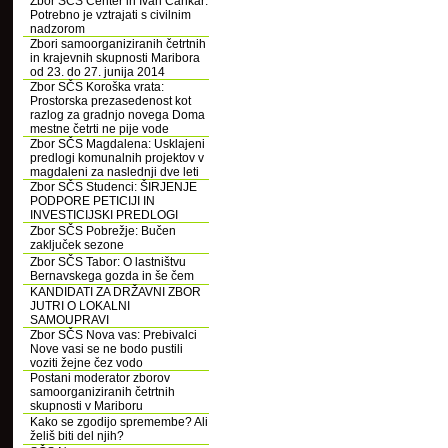
Zbor SČS Center in Ivan Cankar:
Potrebno je vztrajati s civilnim
nadzorom
Zbori samoorganiziranih četrtnih
in krajevnih skupnosti Maribora
od 23. do 27. junija 2014
Zbor SČS Koroška vrata:
Prostorska prezasedenost kot
razlog za gradnjo novega Doma
mestne četrti ne pije vode
Zbor SČS Magdalena: Usklajeni
predlogi komunalnih projektov v
magdaleni za naslednji dve leti
Zbor SČS Studenci: ŠIRJENJE
PODPORE PETICIJI IN
INVESTICIJSKI PREDLOGI
Zbor SČS Pobrežje: Bučen
zaključek sezone
Zbor SČS Tabor: O lastništvu
Bernavskega gozda in še čem
KANDIDATI ZA DRŽAVNI ZBOR
JUTRI O LOKALNI
SAMOUPRAVI
Zbor SČS Nova vas: Prebivalci
Nove vasi se ne bodo pustili
voziti žejne čez vodo
Postani moderator zborov
samoorganiziranih četrtnih
skupnosti v Mariboru
Kako se zgodijo spremembe? Ali
želiš biti del njih?