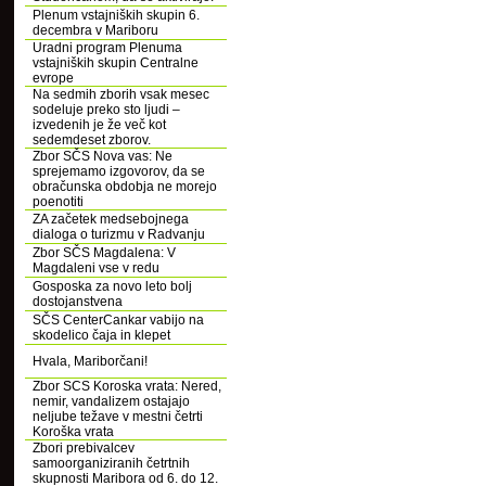
Plenum vstajniških skupin 6.
decembra v Mariboru
Uradni program Plenuma
vstajniških skupin Centralne
evrope
Na sedmih zborih vsak mesec
sodeluje preko sto ljudi –
izvedenih je že več kot
sedemdeset zborov.
Zbor SČS Nova vas: Ne
sprejemamo izgovorov, da se
obračunska obdobja ne morejo
poenotiti
ZA začetek medsebojnega
dialoga o turizmu v Radvanju
Zbor SČS Magdalena: V
Magdaleni vse v redu
Gosposka za novo leto bolj
dostojanstvena
SČS CenterCankar vabijo na
skodelico čaja in klepet
Hvala, Mariborčani!
Zbor SCS Koroska vrata: Nered,
nemir, vandalizem ostajajo
neljube težave v mestni četrti
Koroška vrata
Zbori prebivalcev
samoorganiziranih četrtnih
skupnosti Maribora od 6. do 12.