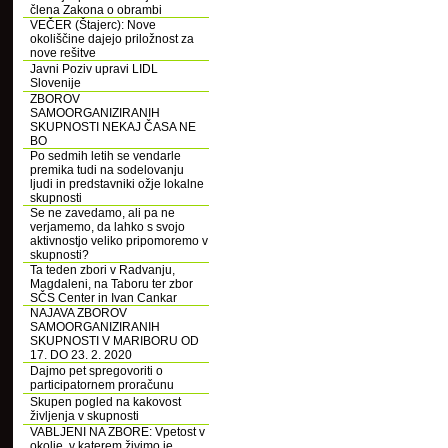
člena Zakona o obrambi
VEČER (Štajerc): Nove
okoliščine dajejo priložnost za
nove rešitve
Javni Poziv upravi LIDL
Slovenije
ZBOROV
SAMOORGANIZIRANIH
SKUPNOSTI NEKAJ ČASA NE
BO
Po sedmih letih se vendarle
premika tudi na sodelovanju
ljudi in predstavniki ožje lokalne
skupnosti
Se ne zavedamo, ali pa ne
verjamemo, da lahko s svojo
aktivnostjo veliko pripomoremo v
skupnosti?
Ta teden zbori v Radvanju,
Magdaleni, na Taboru ter zbor
SČS Center in Ivan Cankar
NAJAVA ZBOROV
SAMOORGANIZIRANIH
SKUPNOSTI V MARIBORU OD
17. DO 23. 2. 2020
Dajmo pet spregovoriti o
participatornem proračunu
Skupen pogled na kakovost
življenja v skupnosti
VABLJENI NA ZBORE: Vpetost v
okolje, v katerem živimo je