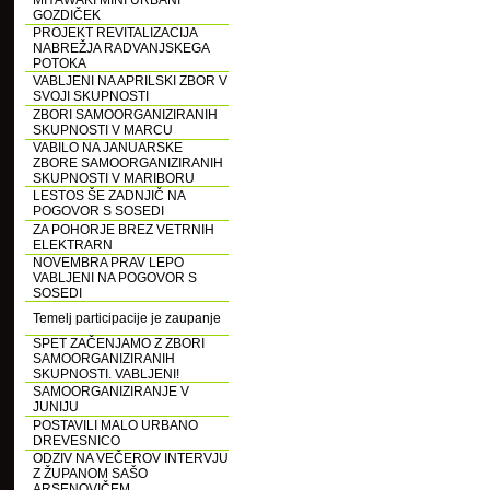
MIYAWAKI MINI URBANI
GOZDIČEK
PROJEKT REVITALIZACIJA
NABREŽJA RADVANJSKEGA
POTOKA
VABLJENI NA APRILSKI ZBOR V
SVOJI SKUPNOSTI
ZBORI SAMOORGANIZIRANIH
SKUPNOSTI V MARCU
VABILO NA JANUARSKE
ZBORE SAMOORGANIZIRANIH
SKUPNOSTI V MARIBORU
LESTOS ŠE ZADNJIČ NA
POGOVOR S SOSEDI
ZA POHORJE BREZ VETRNIH
ELEKTRARN
NOVEMBRA PRAV LEPO
VABLJENI NA POGOVOR S
SOSEDI
Temelj participacije je zaupanje
SPET ZAČENJAMO Z ZBORI
SAMOORGANIZIRANIH
SKUPNOSTI. VABLJENI!
SAMOORGANIZIRANJE V
JUNIJU
POSTAVILI MALO URBANO
DREVESNICO
ODZIV NA VEČEROV INTERVJU
Z ŽUPANOM SAŠO
ARSENOVIČEM