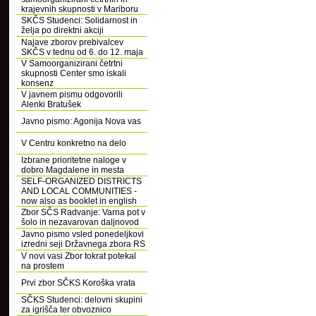
krajevnih skupnosti v Mariboru
SKČS Studenci: Solidarnost in
želja po direktni akciji
Najave zborov prebivalcev
SKČS v tednu od 6. do 12. maja
V Samoorganizirani četrtni
skupnosti Center smo iskali
konsenz
V javnem pismu odgovorili
Alenki Bratušek
Javno pismo: Agonija Nova vas
V Centru konkretno na delo
Izbrane prioritetne naloge v
dobro Magdalene in mesta
SELF-ORGANIZED DISTRICTS
AND LOCAL COMMUNITIES -
now also as booklet in english
Zbor SČS Radvanje: Varna pot v
šolo in nezavarovan daljnovod
Javno pismo vsled ponedeljkovi
izredni seji Državnega zbora RS
V novi vasi Zbor tokrat potekal
na prostem
Prvi zbor SČKS Koroška vrata
SČKS Studenci: delovni skupini
za igrišča ter obvoznico