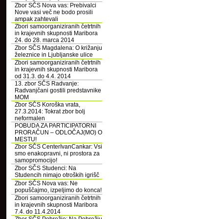
Zbor SČS Nova vas: Prebivalci
Nove vasi več ne bodo prosili
ampak zahtevali
Zbori samoorganiziranih četrtnih
in krajevnih skupnosti Maribora
24. do 28. marca 2014
Zbor SČS Magdalena: O križanju
železnice in Ljubljanske ulice
Zbori samoorganiziranih četrtnih
in krajevnih skupnosti Maribora
od 31.3. do 4.4. 2014
13. zbor SČS Radvanje:
Radvanjčani gostili predstavnike
MOM
Zbor SČS Koroška vrata,
27.3.2014: Tokrat zbor bolj
neformalen
POBUDA ZA PARTICIPATORNI
PRORAČUN – ODLOČAJ(MO) O
MESTU!
Zbor SČS CenterIvanCankar: Vsi
smo enakopravni, ni prostora za
samopromocijo!
Zbor SČS Studenci: Na
Studencih nimajo otroških igrišč
Zbor SČS Nova vas: Ne
popuščajmo, izpeljimo do konca!
Zbori samoorganiziranih četrtnih
in krajevnih skupnosti Maribora
7.4. do 11.4.2014