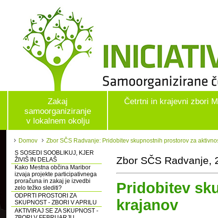
Zakaj
Četrtni in krajevni zbori 
samoorganiziranje
v lokalnem okolju
Domov
Zbor SČS Radvanje: Pridobitev skupnostnih prostorov za aktivnos
S SOSEDI SOOBLIKUJ, KJER
Zbor SČS Radvanje, 2
ŽIVIŠ IN DELAŠ
Kako Mestna občina Maribor
izvaja projekte participativnega
proračuna in zakaj je izvedbi
Pridobitev sk
zelo težko slediti?
ODPRTI PROSTORI ZA
krajanov
SKUPNOST - ZBORI V APRILU
AKTIVIRAJ SE ZA SKUPNOST -
ZBORI V FEBRUARJU