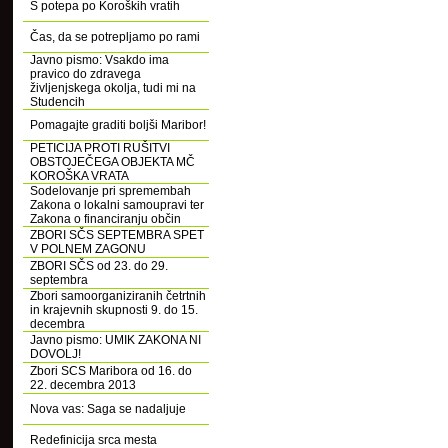
S potepa po Koroških vratih
Čas, da se potrepljamo po rami
Javno pismo: Vsakdo ima
pravico do zdravega
življenjskega okolja, tudi mi na
Studencih
Pomagajte graditi boljši Maribor!
PETICIJA PROTI RUŠITVI
OBSTOJEČEGA OBJEKTA MČ
KOROŠKA VRATA
Sodelovanje pri spremembah
Zakona o lokalni samoupravi ter
Zakona o financiranju občin
ZBORI SČS SEPTEMBRA SPET
V POLNEM ZAGONU
ZBORI SČS od 23. do 29.
septembra
Zbori samoorganiziranih četrtnih
in krajevnih skupnosti 9. do 15.
decembra
Javno pismo: UMIK ZAKONA NI
DOVOLJ!
Zbori SCS Maribora od 16. do
22. decembra 2013
Nova vas: Saga se nadaljuje
Redefinicija srca mesta