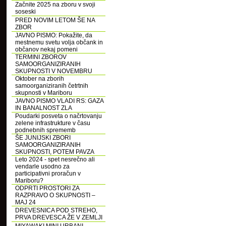
Začnite 2025 na zboru v svoji
soseski
PRED NOVIM LETOM ŠE NA
ZBOR
JAVNO PISMO: Pokažite, da
mestnemu svetu volja občank in
občanov nekaj pomeni
TERMINI ZBOROV
SAMOORGANIZIRANIH
SKUPNOSTI V NOVEMBRU
Oktober na zborih
samoorganiziranih četrtnih
skupnosti v Mariboru
JAVNO PISMO VLADI RS: GAZA
IN BANALNOST ZLA
Poudarki posveta o načrtovanju
zelene infrastrukture v času
podnebnih sprememb
ŠE JUNIJSKI ZBORI
SAMOORGANIZIRANIH
SKUPNOSTI, POTEM PAVZA
Leto 2024 - spet nesrečno ali
vendarle usodno za
participativni proračun v
Mariboru?
ODPRTI PROSTORI ZA
RAZPRAVO O SKUPNOSTI –
MAJ 24
DREVESNICA POD STREHO,
PRVA DREVESCA ŽE V ZEMLJI