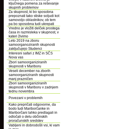
ključnega pomena za reševanje
skupnih problemov
Za skupnost, ki bo sposobna
prepoznati tako stiske soljudi kot
samovoljo oblastnikov, ob tem
pa bo sposobna tudi ukrepati
Vredno je vložiti delček prostega
časa in razmisleka v skupnost, v
kateri živimo
Leto 2019 na zboru
samoorganoziranih skupnosti
zaključujejo Studenci
Interesni safari z IMZ in SČS
Nova vas
Zbori samoorganiziranih
skupnosti v Mariboru
Veseli december na zborih
samoorganiziranih skupnosti
manj prazničen
Zbori samoorganiziranih
skupnosti v Mariboru v zadnjem
tednu novembra
Povezani v problemih
Kako prepričati odgovorne, da
bodo tudi Mariborčanke in
Mariborčani lahko predlagali in
odločali o delu občinskih
proračunskih sredstev
Vabljeni in dobrodošli vsi, ki vam