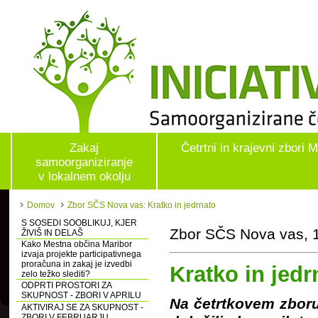
Zakaj
Četrtni in krajevni zbori 
samoorganiziranje
v lokalnem okolju
Domov
Zbor SČS Nova vas: Kratko in jedrnato
S SOSEDI SOOBLIKUJ, KJER
Zbor SČS Nova vas, 1
ŽIVIŠ IN DELAŠ
Kako Mestna občina Maribor
izvaja projekte participativnega
proračuna in zakaj je izvedbi
Kratko in jedr
zelo težko slediti?
ODPRTI PROSTORI ZA
SKUPNOST - ZBORI V APRILU
Na četrtkovem zboru
AKTIVIRAJ SE ZA SKUPNOST -
ZBORI V FEBRUARJU