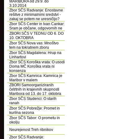
MARIBORA od 29.9. do
3.10.2014
Zbor SČS Radvanje: Enostavne
rešitve z minimalnimi sredstvi -
zakaj se potem ne uresničijo?
Zbor SČS Center in Ivan Cankar:
Sram je občane, odgovornih ne
ZBORI SČS V TEDNU OD 6. DO
10. OKTOBRA
Zbor SČS Nova vas: Mnoštvo
tem na tokratnem zboru
Zbor SČS Magdalena: Hrup na
Linhartovi
Zbor SČS Koroška vrata: O usodi
Doma MČ Koroška vrata ni
konsenza
Zbor SČS Kamnica: Kamnica je
Maribor v malem
ZBORI Samoorganiziranih
četrtnih in krajevnih skupnosti
Maribora od 13. do 17. oktobra
Zbor SČS Studenci: O starih
ranah
Zbor SČS Pobrežje: Promet in
kurilna sezona
Zbor SČS Tabor: O prometu in
okolju
Neurejenost Treh ribnikov
Zbor SČS Radvanje: