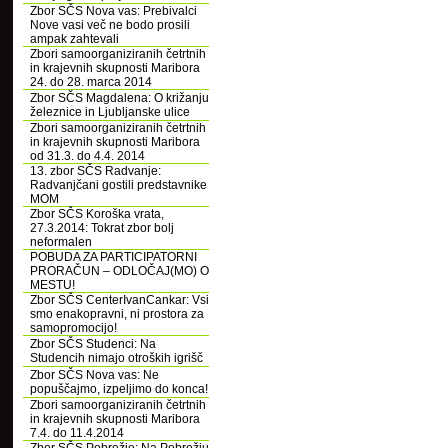
Zbor SČS Nova vas: Prebivalci
Nove vasi več ne bodo prosili
ampak zahtevali
Zbori samoorganiziranih četrtnih
in krajevnih skupnosti Maribora
24. do 28. marca 2014
Zbor SČS Magdalena: O križanju
železnice in Ljubljanske ulice
Zbori samoorganiziranih četrtnih
in krajevnih skupnosti Maribora
od 31.3. do 4.4. 2014
13. zbor SČS Radvanje:
Radvanjčani gostili predstavnike
MOM
Zbor SČS Koroška vrata,
27.3.2014: Tokrat zbor bolj
neformalen
POBUDA ZA PARTICIPATORNI
PRORAČUN – ODLOČAJ(MO) O
MESTU!
Zbor SČS CenterIvanCankar: Vsi
smo enakopravni, ni prostora za
samopromocijo!
Zbor SČS Studenci: Na
Studencih nimajo otroških igrišč
Zbor SČS Nova vas: Ne
popuščajmo, izpeljimo do konca!
Zbori samoorganiziranih četrtnih
in krajevnih skupnosti Maribora
7.4. do 11.4.2014