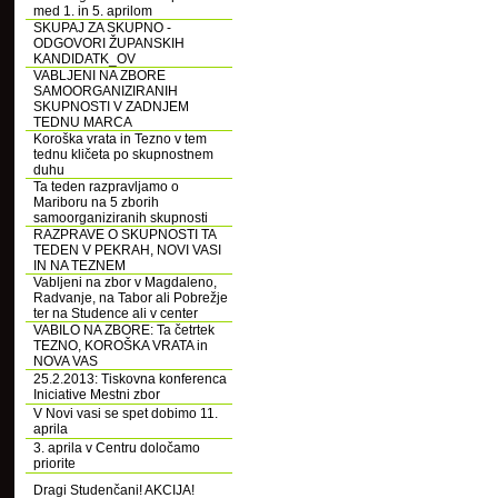
med 1. in 5. aprilom
SKUPAJ ZA SKUPNO -
ODGOVORI ŽUPANSKIH
KANDIDATK_OV
VABLJENI NA ZBORE
SAMOORGANIZIRANIH
SKUPNOSTI V ZADNJEM
TEDNU MARCA
Koroška vrata in Tezno v tem
tednu kličeta po skupnostnem
duhu
Ta teden razpravljamo o
Mariboru na 5 zborih
samoorganiziranih skupnosti
RAZPRAVE O SKUPNOSTI TA
TEDEN V PEKRAH, NOVI VASI
IN NA TEZNEM
Vabljeni na zbor v Magdaleno,
Radvanje, na Tabor ali Pobrežje
ter na Studence ali v center
VABILO NA ZBORE: Ta četrtek
TEZNO, KOROŠKA VRATA in
NOVA VAS
25.2.2013: Tiskovna konferenca
Iniciative Mestni zbor
V Novi vasi se spet dobimo 11.
aprila
3. aprila v Centru določamo
priorite
Dragi Studenčani! AKCIJA!