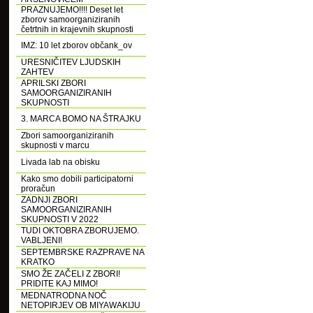
PRAZNUJEMO!!!! Deset let
zborov samoorganiziranih
četrtnih in krajevnih skupnosti
IMZ: 10 let zborov občank_ov
URESNIČITEV LJUDSKIH
ZAHTEV
APRILSKI ZBORI
SAMOORGANIZIRANIH
SKUPNOSTI
3. MARCA BOMO NA ŠTRAJKU
Zbori samoorganiziranih
skupnosti v marcu
Livada lab na obisku
Kako smo dobili participatorni
proračun
ZADNJI ZBORI
SAMOORGANIZIRANIH
SKUPNOSTI V 2022
TUDI OKTOBRA ZBORUJEMO.
VABLJENI!
SEPTEMBRSKE RAZPRAVE NA
KRATKO
SMO ŽE ZAČELI Z ZBORI!
PRIDITE KAJ MIMO!
MEDNATRODNA NOČ
NETOPIRJEV OB MIYAWAKIJU