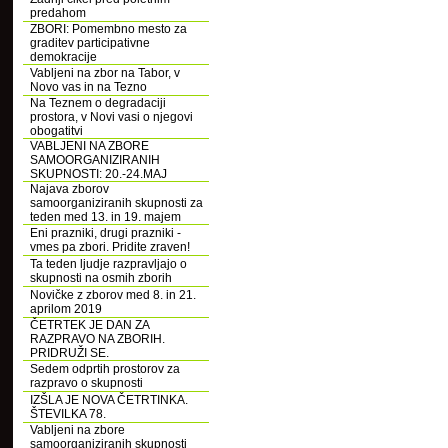
predahom
ZBORI: Pomembno mesto za
graditev participativne
demokracije
Vabljeni na zbor na Tabor, v
Novo vas in na Tezno
Na Teznem o degradaciji
prostora, v Novi vasi o njegovi
obogatitvi
VABLJENI NA ZBORE
SAMOORGANIZIRANIH
SKUPNOSTI: 20.-24.MAJ
Najava zborov
samoorganiziranih skupnosti za
teden med 13. in 19. majem
Eni prazniki, drugi prazniki -
vmes pa zbori. Pridite zraven!
Ta teden ljudje razpravljajo o
skupnosti na osmih zborih
Novičke z zborov med 8. in 21.
aprilom 2019
ČETRTEK JE DAN ZA
RAZPRAVO NA ZBORIH.
PRIDRUŽI SE.
Sedem odprtih prostorov za
razpravo o skupnosti
IZŠLA JE NOVA ČETRTINKA.
ŠTEVILKA 78.
Vabljeni na zbore
samoorganiziranih skupnosti