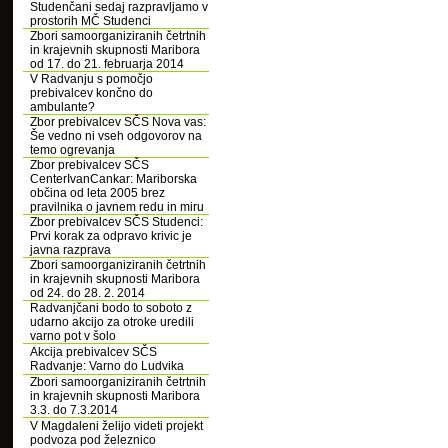
Studenčani sedaj razpravljamo v
prostorih MČ Studenci
Zbori samoorganiziranih četrtnih
in krajevnih skupnosti Maribora
od 17. do 21. februarja 2014
V Radvanju s pomočjo
prebivalcev končno do
ambulante?
Zbor prebivalcev SČS Nova vas:
Še vedno ni vseh odgovorov na
temo ogrevanja
Zbor prebivalcev SČS
CenterIvanCankar: Mariborska
občina od leta 2005 brez
pravilnika o javnem redu in miru
Zbor prebivalcev SČS Studenci:
Prvi korak za odpravo krivic je
javna razprava
Zbori samoorganiziranih četrtnih
in krajevnih skupnosti Maribora
od 24. do 28. 2. 2014
Radvanjčani bodo to soboto z
udarno akcijo za otroke uredili
varno pot v šolo
Akcija prebivalcev SČS
Radvanje: Varno do Ludvika
Zbori samoorganiziranih četrtnih
in krajevnih skupnosti Maribora
3.3. do 7.3.2014
V Magdaleni želijo videti projekt
podvoza pod železnico