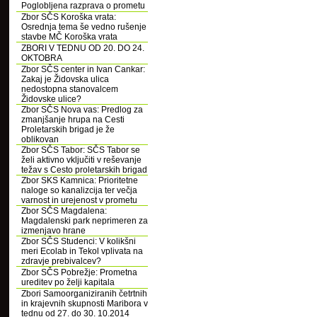
Poglobljena razprava o prometu
Zbor SČS Koroška vrata:
Osrednja tema še vedno rušenje
stavbe MČ Koroška vrata
ZBORI V TEDNU OD 20. DO 24.
OKTOBRA
Zbor SČS center in Ivan Cankar:
Zakaj je Židovska ulica
nedostopna stanovalcem
Židovske ulice?
Zbor SČS Nova vas: Predlog za
zmanjšanje hrupa na Cesti
Proletarskih brigad je že
oblikovan
Zbor SČS Tabor: SČS Tabor se
želi aktivno vključiti v reševanje
težav s Cesto proletarskih brigad
Zbor SKS Kamnica: Prioritetne
naloge so kanalizcija ter večja
varnost in urejenost v prometu
Zbor SČS Magdalena:
Magdalenski park neprimeren za
izmenjavo hrane
Zbor SČS Studenci: V kolikšni
meri Ecolab in Tekol vplivata na
zdravje prebivalcev?
Zbor SČS Pobrežje: Prometna
ureditev po želji kapitala
Zbori Samoorganiziranih četrtnih
in krajevnih skupnosti Maribora v
tednu od 27. do 30. 10.2014