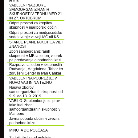
je mar
VABLJENI NA ZBORE
SAMOORGANIZIRANIH
SKUPNOSTI V TEDNU MED 21.
IN 27. OKTOBROM
Odprti prostori za krepitev
skupnosti v mariborski občini
Odprti prostori za medsosedsko
sodelovanje v svoji MČ ali KS
STANJE PLANETA KOT GA VIDI
ZNANOST
Zbori samoorganiziranih
skupnosti v MB ta teden, v torek
pa predavanje o podnebni krizi
Razprave ta teden v skupnostih
Radvanje, Magdalena, Tabor ter
združeni Center in Ivan Cankar
VABLJENI NA POBREŽJE, V
NOVO VAS IN NA TEZNO
Najava zborov
samoorganiziranih skupnosti od
9. 9. do 13. 9. 2019
VABILO: September je tu, prav
tako tudi zbori
samoorganiziranih skupnosti v
Mariboru
Javna pobuda občini v zvezi s
podnebno krizo
MINUTA DO POLČASA
Zadnji cikel pred poletnim