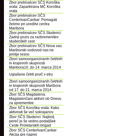
Zbor prebivalcev SČS Koroška
vrata: Zaparkirana MČ Koroška
vrata
Zbor prebivalcev SČS
CenterIvanCankar: Pomagati
želimo pri ureditvi centra
Maribora
Zbor prebivalcev SČS Studenci:
Zadnji poziv za razbremenitev
studenških cest
Zbor prebivalcev SČS Nova vas:
Mariborski vodovod nas ne
jemlje resno
Zbori samoorganiziranih četrtnih
in krajevnih skupnosti
Maribora10. do 14. marca 2014
Uglašene četrti prvič v etru
Zbori samoorganiziranih četrtnih
in krajevnih skupnosti Maribora
od 17. do 21. marca 2014
Zbor SČS Magdalena:
Magdalenčani aktivni ob Dnevu
za spremembe
Zbor SČS Koroška vrata: Kako
aktivirati še več sokrajanov
Zbor SČS Studenci: Najbolj
pereč je še vedno podaljšek
Ceste Proletarskih brigad
Zbor SČS CenterIvanCankar:
Akcija gre naprej