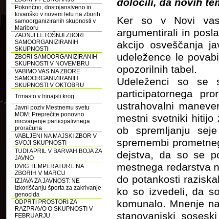
določili, da novih te
Pokončno, dostojanstveno in
tovariško v novem letu na zborih
Ker so v Novi vas
samoorganiziranih skupnosti v
Mariboru
argumentirali in posl
ZADNJI LETOŠNJI ZBORI
SAMOORGANIZIRANIH
akcijo osveščanja ja
SKUPNOSTI
udeležence le povabit
ZBORI SAMOORGANIZIRANIH
SKUPNOSTI V NOVEMBRU
opozorilnih tabel.
VABIMO VAS NA ZBORE
SAMOORGANIZIRANIH
Udeleženci so se s
SKUPNOSTI V OKTOBRU
participatornega pr
Trmasto v trinajsti krog
ustrahovalni maneve
Javni poziv Mestnemu svetu
MOM: Preprečite ponovno
mestni svetniki hitij
mrcvarjenje participativnega
proračuna
ob spremljanju sej
VABLJENI NA MAJSKI ZBOR V
spremembi prometnega 
SVOJI SKUPNOSTI
TUDI APRIL V BARVAH BOJA ZA
dejstva, da so se po
JAVNO
mestnega redarstva na
DVIG TEMPERATURE NA
ZBORIH V MARCU
do potankosti raziskal
IZJAVA ZA JAVNOST: NE
izkoriščanju športa za zakrivanje
ko so izvedeli, da 
genocida
komunalo. Mnenje nam
ODPRTI PROSTORI ZA
RAZPRAVO O SKUPNOSTI V
stanovanjski sosesk
FEBRUARJU