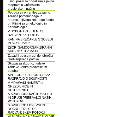
Javni poziv za podaljšanje javne
razprave o Občinskem
prostorskem načrtu
Pobuda za ohranitev za javno
zdravje pomembnega in
neprecenljivega zelenega fonda
pri Kliniki za ginekologijo in
perinatologijo
V SOBOTO VABLJENI OB
RADVANJSKI POTOK
KAM NA SREČANJE S SOSEDI
IN SOSEDAMI?
ZBORI SAMOORGANIZIRANIH
SKUPNOSTI V MAJU
Zasadili povsem gol del obrežja
Radvanjskega potoka
Skupaj za skupno, ljudske
zahteve kontra predvolilnim
objubam
SPET ODPRTI PROSTORI ZA
RAZPRAVO O SKUPNOSTI
V MIYAWAKI NAMESTILI
GNEZDILNICE IN
NETOPIRNICE
S SPREHODA KAČJI PASTIRJI
IN DRUGI PREBIVALCI NAŠIH
POTOKOV
S SPREHODA DNEVNI IN
NOČNI LETALCI OB
RADVANJSKEM POTOKU
VABLJENI NA NARAVOSLOVNE