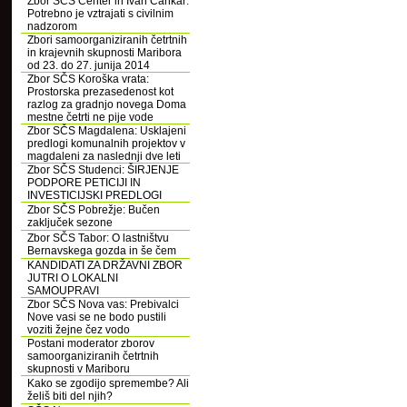
Zbor SČS Center in Ivan Cankar:
Potrebno je vztrajati s civilnim
nadzorom
Zbori samoorganiziranih četrtnih
in krajevnih skupnosti Maribora
od 23. do 27. junija 2014
Zbor SČS Koroška vrata:
Prostorska prezasedenost kot
razlog za gradnjo novega Doma
mestne četrti ne pije vode
Zbor SČS Magdalena: Usklajeni
predlogi komunalnih projektov v
magdaleni za naslednji dve leti
Zbor SČS Studenci: ŠIRJENJE
PODPORE PETICIJI IN
INVESTICIJSKI PREDLOGI
Zbor SČS Pobrežje: Bučen
zaključek sezone
Zbor SČS Tabor: O lastništvu
Bernavskega gozda in še čem
KANDIDATI ZA DRŽAVNI ZBOR
JUTRI O LOKALNI
SAMOUPRAVI
Zbor SČS Nova vas: Prebivalci
Nove vasi se ne bodo pustili
voziti žejne čez vodo
Postani moderator zborov
samoorganiziranih četrtnih
skupnosti v Mariboru
Kako se zgodijo spremembe? Ali
želiš biti del njih?