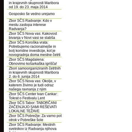
in krajevnih skupnosti Maribora
od 19. do 23. maja 2014
Gosposko še vedno urejamo
Zbor SČS Radvanje: Kdo v
mestu zastopa interese
Radvanja?
Zbor SČS Nova vas: Kakovost
bivanja v Novi vasi se slabša
Zbor SČS Koroška vrata:
Potrebujemo racionalnejše in
bolj koristne investicije, kot je
novogradnja doma mestne četrti
Zbor SČS Magdalena:
Obnovimo košarkaška igrišča!
Zbori samoorganiziranih četrtnih
in krajevnih skupnosti Maribora
2. do 6. junija 2014
Zbor SČS Nova vas: Okolje, v
katerem živimo je tudi odraz
našega ravnanja z njim
Zbor SČS Center Ivan Cankar:
Tokrat o Festivalu Lent
Zbor SČS Tabor: TABORČANI
ZAČENJAJO SAMI REŠEVATI
LOKALNE TEŽAVE
Zbor SČS Pobrežje: Za varno pot
otrok v Pobreške šole
Zbor SČS Radvanje: Mestnih
svetnikov iz Radvanja njihova