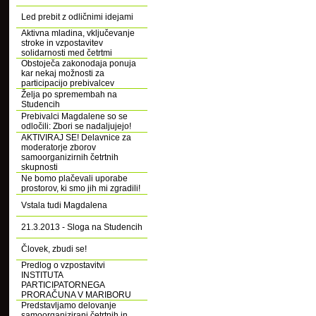
Led prebit z odličnimi idejami
Aktivna mladina, vključevanje
stroke in vzpostavitev
solidarnosti med četrtmi
Obstoječa zakonodaja ponuja
kar nekaj možnosti za
participacijo prebivalcev
Želja po spremembah na
Studencih
Prebivalci Magdalene so se
odločili: Zbori se nadaljujejo!
AKTIVIRAJ SE! Delavnice za
moderatorje zborov
samoorganizirnih četrtnih
skupnosti
Ne bomo plačevali uporabe
prostorov, ki smo jih mi zgradili!
Vstala tudi Magdalena
21.3.2013 - Sloga na Studencih
Človek, zbudi se!
Predlog o vzpostavitvi
INSTITUTA
PARTICIPATORNEGA
PRORAČUNA V MARIBORU
Predstavljamo delovanje
samoorganizirani četrtnih in