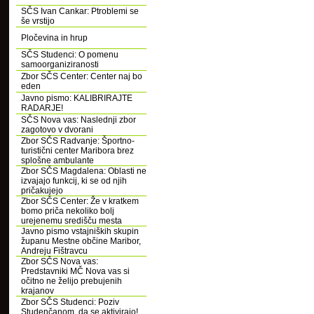
SČS Ivan Cankar: Ptroblemi se
še vrstijo
Pločevina in hrup
SČS Studenci: O pomenu
samoorganiziranosti
Zbor SČS Center: Center naj bo
eden
Javno pismo: KALIBRIRAJTE
RADARJE!
SČS Nova vas: Naslednji zbor
zagotovo v dvorani
Zbor SČS Radvanje: Športno-
turistični center Maribora brez
splošne ambulante
Zbor SČS Magdalena: Oblasti ne
izvajajo funkcij, ki se od njih
pričakujejo
Zbor SČS Center: Že v kratkem
bomo priča nekoliko bolj
urejenemu središču mesta
Javno pismo vstajniških skupin
županu Mestne občine Maribor,
Andreju Fištravcu
Zbor SČS Nova vas:
Predstavniki MČ Nova vas si
očitno ne želijo prebujenih
krajanov
Zbor SČS Studenci: Poziv
Studenčanom, da se aktivirajo!