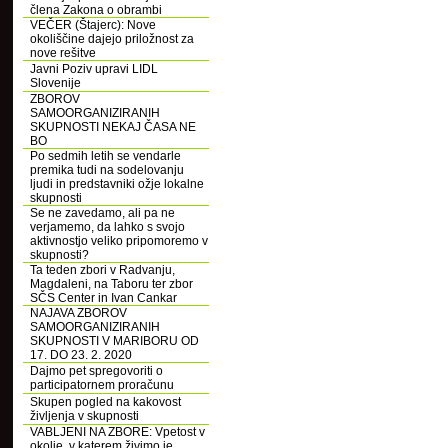
člena Zakona o obrambi
VEČER (Štajerc): Nove
okoliščine dajejo priložnost za
nove rešitve
Javni Poziv upravi LIDL
Slovenije
ZBOROV
SAMOORGANIZIRANIH
SKUPNOSTI NEKAJ ČASA NE
BO
Po sedmih letih se vendarle
premika tudi na sodelovanju
ljudi in predstavniki ožje lokalne
skupnosti
Se ne zavedamo, ali pa ne
verjamemo, da lahko s svojo
aktivnostjo veliko pripomoremo v
skupnosti?
Ta teden zbori v Radvanju,
Magdaleni, na Taboru ter zbor
SČS Center in Ivan Cankar
NAJAVA ZBOROV
SAMOORGANIZIRANIH
SKUPNOSTI V MARIBORU OD
17. DO 23. 2. 2020
Dajmo pet spregovoriti o
participatornem proračunu
Skupen pogled na kakovost
življenja v skupnosti
VABLJENI NA ZBORE: Vpetost v
okolje, v katerem živimo je