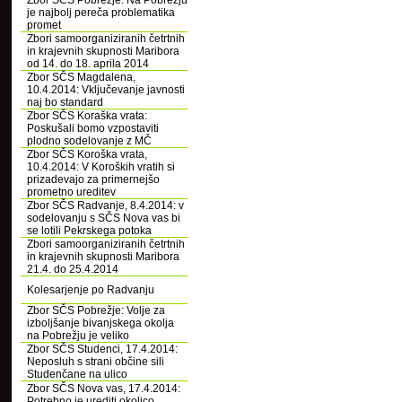
Zbor SČS Pobrežje: Na Pobrežju
je najbolj pereča problematika
promet
Zbori samoorganiziranih četrtnih
in krajevnih skupnosti Maribora
od 14. do 18. aprila 2014
Zbor SČS Magdalena,
10.4.2014: Vključevanje javnosti
naj bo standard
Zbor SČS Koraška vrata:
Poskušali bomo vzpostaviti
plodno sodelovanje z MČ
Zbor SČS Koroška vrata,
10.4.2014: V Koroških vratih si
prizadevajo za primernejšo
prometno ureditev
Zbor SČS Radvanje, 8.4.2014: v
sodelovanju s SČS Nova vas bi
se lotili Pekrskega potoka
Zbori samoorganiziranih četrtnih
in krajevnih skupnosti Maribora
21.4. do 25.4.2014
Kolesarjenje po Radvanju
Zbor SČS Pobrežje: Volje za
izboljšanje bivanjskega okolja
na Pobrežju je veliko
Zbor SČS Studenci, 17.4.2014:
Neposluh s strani občine sili
Studenčane na ulico
Zbor SČS Nova vas, 17.4.2014:
Potrebno je urediti okolico