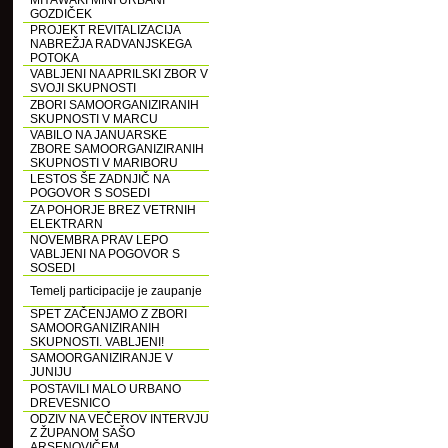
MIYAWAKI MINI URBANI
GOZDIČEK
PROJEKT REVITALIZACIJA
NABREŽJA RADVANJSKEGA
POTOKA
VABLJENI NA APRILSKI ZBOR V
SVOJI SKUPNOSTI
ZBORI SAMOORGANIZIRANIH
SKUPNOSTI V MARCU
VABILO NA JANUARSKE
ZBORE SAMOORGANIZIRANIH
SKUPNOSTI V MARIBORU
LESTOS ŠE ZADNJIČ NA
POGOVOR S SOSEDI
ZA POHORJE BREZ VETRNIH
ELEKTRARN
NOVEMBRA PRAV LEPO
VABLJENI NA POGOVOR S
SOSEDI
Temelj participacije je zaupanje
SPET ZAČENJAMO Z ZBORI
SAMOORGANIZIRANIH
SKUPNOSTI. VABLJENI!
SAMOORGANIZIRANJE V
JUNIJU
POSTAVILI MALO URBANO
DREVESNICO
ODZIV NA VEČEROV INTERVJU
Z ŽUPANOM SAŠO
ARSENOVIČEM