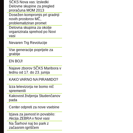
SČKS Nova vas: Izsledki
Delovne skupine za pregled
proračuna MOM 2013
Dosežen kompromis pri gradnji
novih prostorov MČ,
problematiziran promet
Delovna skupina za okolje
organizirala sprehod po Novi
vasi
Nevaren Trg Revolucije
Vse generacije poprijele za
grablje
EN BOJ!
Najave zborov SČKS Maribora v
tednu od 17. do 23. junija
KAKO VARNO NA PIRAMIDO?
Izza televizorja ne bomo nič
spremenili
Kakovost življenja Studenčanov
pada
Center odpreti za nove vsebine
Izjava za javnost in povabilo:
Akcija ZEBRA v Novi vasi
Na Šarhovi naj bo park z
začasnim igriščem