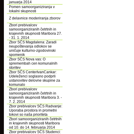
januarja 2014
Pomen samoorganiziranja v
lokalni skupnosti
Z delavnice moderiranja zborov
Zbori prebivalcev
samoorganiziranih četrtnih in
krajevnih skupnosti Maribora 27.
- 31. 1. 2014
Zbor SČS Magdalena: Zaradi
neupoštevanja odlokov se
uničuje kulturno-zgodovinski
spomenik
Zbor SČS Nova vas: O
spremembah cen komunalnih
storitev
Zbor SČS CenterIvanCankar:
Udeleženci soglasno podprli
ustanovitev delovne skupine za
komunalo
Zbori prebivalcev
samoorganiziranih četrtnih in
krajevnih skupnosti Maribora 3. -
7. 2. 2014
Zbor prebivalcev SČS Radvanje:
Uporaba prostora in prometni
tokovi so naša prioriteta
Zbori samoorganiziranih četrtnih
in krajevnih skupnosti Maribora
od 10. do 14. februarja 2014
Zbor prebivalcev SČS Studenci: