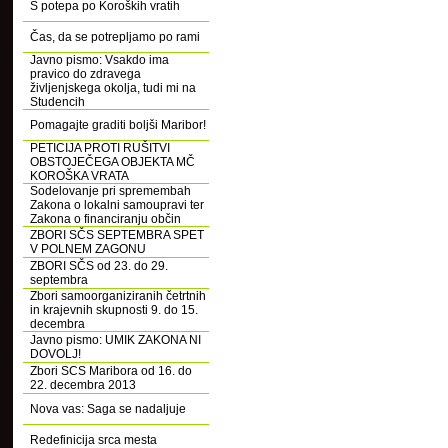
S potepa po Koroških vratih
Čas, da se potrepljamo po rami
Javno pismo: Vsakdo ima
pravico do zdravega
življenjskega okolja, tudi mi na
Studencih
Pomagajte graditi boljši Maribor!
PETICIJA PROTI RUŠITVI
OBSTOJEČEGA OBJEKTA MČ
KOROŠKA VRATA
Sodelovanje pri spremembah
Zakona o lokalni samoupravi ter
Zakona o financiranju občin
ZBORI SČS SEPTEMBRA SPET
V POLNEM ZAGONU
ZBORI SČS od 23. do 29.
septembra
Zbori samoorganiziranih četrtnih
in krajevnih skupnosti 9. do 15.
decembra
Javno pismo: UMIK ZAKONA NI
DOVOLJ!
Zbori SCS Maribora od 16. do
22. decembra 2013
Nova vas: Saga se nadaljuje
Redefinicija srca mesta