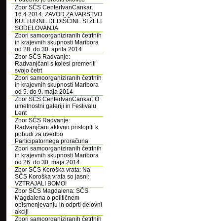
Zbor SČS CenterIvanCankar,
16.4.2014: ZAVOD ZA VARSTVO
KULTURNE DEDIŠČINE SI ŽELI
SODELOVANJA
Zbori samoorganiziranih četrtnih
in krajevnih skupnosti Maribora
od 28. do 30. aprila 2014
Zbor SČS Radvanje:
Radvanjčani s kolesi premerili
svojo četrt
Zbori samoorganiziranih četrtnih
in krajevnih skupnosti Maribora
od 5. do 9. maja 2014
Zbor SČS CenterIvanCankar: O
umetnostni galeriji in Festivalu
Lent
Zbor SČS Radvanje:
Radvanjčani aktivno pristopili k
pobudi za uvedbo
Participatornega proračuna
Zbori samoorganiziranih četrtnih
in krajevnih skupnosti Maribora
od 26. do 30. maja 2014
Zbor SČS Koroška vrata: Na
SČS Koroška vrata so jasni:
VZTRAJALI BOMO!
Zbor SČS Magdalena: SČS
Magdalena o političnem
opismenjevanju in odprti delovni
akciji
Zbori samoorganiziranih četrtnih