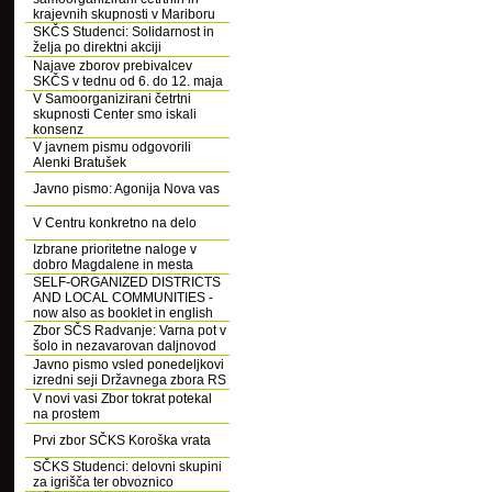
krajevnih skupnosti v Mariboru
SKČS Studenci: Solidarnost in
želja po direktni akciji
Najave zborov prebivalcev
SKČS v tednu od 6. do 12. maja
V Samoorganizirani četrtni
skupnosti Center smo iskali
konsenz
V javnem pismu odgovorili
Alenki Bratušek
Javno pismo: Agonija Nova vas
V Centru konkretno na delo
Izbrane prioritetne naloge v
dobro Magdalene in mesta
SELF-ORGANIZED DISTRICTS
AND LOCAL COMMUNITIES -
now also as booklet in english
Zbor SČS Radvanje: Varna pot v
šolo in nezavarovan daljnovod
Javno pismo vsled ponedeljkovi
izredni seji Državnega zbora RS
V novi vasi Zbor tokrat potekal
na prostem
Prvi zbor SČKS Koroška vrata
SČKS Studenci: delovni skupini
za igrišča ter obvoznico