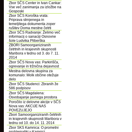
Zbor SČS Center in Ivan Cankar:
Vse več zanimanja za izložbe na
Gosposki
Zbor SČS Koroška vrata:
Priprava strnjenega in
temeljitega dokumenta zoper
rušitev Doma mestne četrti
Zbor SČS Radvanje: Želimo več
informacij o sanaciji Osnovne
šole Ludvika Pliberška
ZBORI Samoorganiziranih
četrtnih in krajevnih skupnosti
Maribora v tednu od 3. do 7. 11.
2014
Zbor SČS Nova vas: Parkirišča,
ogrevanje in tržnična dejavnost
Mestna delovna skupina za
komunalo: Molk občine otežuje
delo
Zbor SČS Studenci: Zbranih že
586 podpisov
Zbor SČS Magdalena:
Osvobajanje javnega prostora
Poročilo iz delovne akcije v SČS
Nova vas: AKCIJE NAS
POVEZUJEJO
Zbori Samoorganiziranih četrtnih
in krajevnih skupnosti Maribora v
tednu od 10. do 14. 11. 2014
Zbor SKS Kamnica: O prometni
problematiki v Kamnici