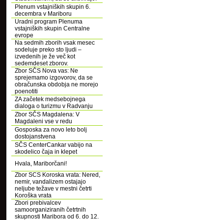
Plenum vstajniških skupin 6.
decembra v Mariboru
Uradni program Plenuma
vstajniških skupin Centralne
evrope
Na sedmih zborih vsak mesec
sodeluje preko sto ljudi –
izvedenih je že več kot
sedemdeset zborov.
Zbor SČS Nova vas: Ne
sprejemamo izgovorov, da se
obračunska obdobja ne morejo
poenotiti
ZA začetek medsebojnega
dialoga o turizmu v Radvanju
Zbor SČS Magdalena: V
Magdaleni vse v redu
Gosposka za novo leto bolj
dostojanstvena
SČS CenterCankar vabijo na
skodelico čaja in klepet
Hvala, Mariborčani!
Zbor SCS Koroska vrata: Nered,
nemir, vandalizem ostajajo
neljube težave v mestni četrti
Koroška vrata
Zbori prebivalcev
samoorganiziranih četrtnih
skupnosti Maribora od 6. do 12.