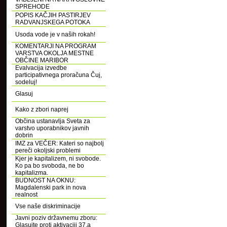
SPREHODE
POPIS KAČJIH PASTIRJEV
RADVANJSKEGA POTOKA
Usoda vode je v naših rokah!
KOMENTARJI NA PROGRAM
VARSTVA OKOLJA MESTNE
OBČINE MARIBOR
Evalvacija izvedbe
participativnega proračuna Čuj,
sodeluj!
Glasuj
Kako z zbori naprej
Občina ustanavlja Sveta za
varstvo uporabnikov javnih
dobrin
IMZ za VEČER: Kateri so najbolj
pereči okoljski problemi
Kjer je kapitalizem, ni svobode.
Ko pa bo svoboda, ne bo
kapitalizma.
BUDNOST NA OKNU:
Magdalenski park in nova
realnost
Vse naše diskriminacije
Javni poziv državnemu zboru:
Glasujte proti aktivaciji 37.a