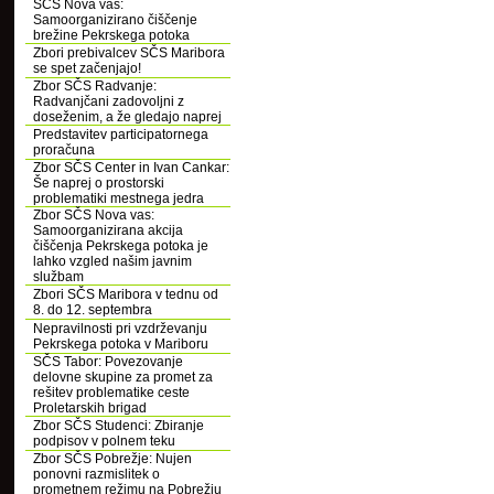
SČS Nova vas:
Samoorganizirano čiščenje
brežine Pekrskega potoka
Zbori prebivalcev SČS Maribora
se spet začenjajo!
Zbor SČS Radvanje:
Radvanjčani zadovoljni z
doseženim, a že gledajo naprej
Predstavitev participatornega
proračuna
Zbor SČS Center in Ivan Cankar:
Še naprej o prostorski
problematiki mestnega jedra
Zbor SČS Nova vas:
Samoorganizirana akcija
čiščenja Pekrskega potoka je
lahko vzgled našim javnim
službam
Zbori SČS Maribora v tednu od
8. do 12. septembra
Nepravilnosti pri vzdrževanju
Pekrskega potoka v Mariboru
SČS Tabor: Povezovanje
delovne skupine za promet za
rešitev problematike ceste
Proletarskih brigad
Zbor SČS Studenci: Zbiranje
podpisov v polnem teku
Zbor SČS Pobrežje: Nujen
ponovni razmislitek o
prometnem režimu na Pobrežju