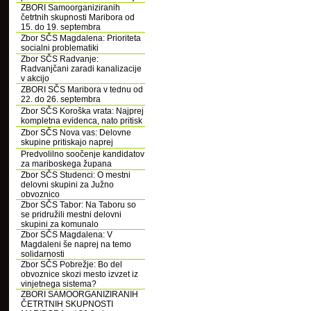
ZBORI Samoorganiziranih
četrtnih skupnosti Maribora od
15. do 19. septembra
Zbor SČS Magdalena: Prioriteta
socialni problematiki
Zbor SČS Radvanje:
Radvanjčani zaradi kanalizacije
v akcijo
ZBORI SČS Maribora v tednu od
22. do 26. septembra
Zbor SČS Koroška vrata: Najprej
kompletna evidenca, nato pritisk
Zbor SČS Nova vas: Delovne
skupine pritiskajo naprej
Predvolilno soočenje kandidatov
za mariboskega župana
Zbor SČS Studenci: O mestni
delovni skupini za Južno
obvoznico
Zbor SČS Tabor: Na Taboru so
se pridružili mestni delovni
skupini za komunalo
Zbor SČS Magdalena: V
Magdaleni še naprej na temo
solidarnosti
Zbor SČS Pobrežje: Bo del
obvoznice skozi mesto izvzet iz
vinjetnega sistema?
ZBORI SAMOORGANIZIRANIH
ČETRTNIH SKUPNOSTI