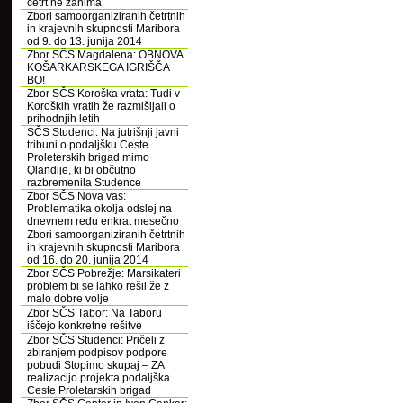
četrt ne zanima
Zbori samoorganiziranih četrtnih
in krajevnih skupnosti Maribora
od 9. do 13. junija 2014
Zbor SČS Magdalena: OBNOVA
KOŠARKARSKEGA IGRIŠČA
BO!
Zbor SČS Koroška vrata: Tudi v
Koroških vratih že razmišljali o
prihodnjih letih
SČS Studenci: Na jutrišnji javni
tribuni o podaljšku Ceste
Proleterskih brigad mimo
Qlandije, ki bi občutno
razbremenila Studence
Zbor SČS Nova vas:
Problematika okolja odslej na
dnevnem redu enkrat mesečno
Zbori samoorganiziranih četrtnih
in krajevnih skupnosti Maribora
od 16. do 20. junija 2014
Zbor SČS Pobrežje: Marsikateri
problem bi se lahko rešil že z
malo dobre volje
Zbor SČS Tabor: Na Taboru
iščejo konkretne rešitve
Zbor SČS Studenci: Pričeli z
zbiranjem podpisov podpore
pobudi Stopimo skupaj – ZA
realizacijo projekta podaljška
Ceste Proletarskih brigad