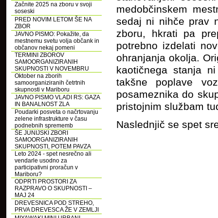
Začnite 2025 na zboru v svoji
medobčinskem mestne
soseski
sedaj ni nihče prav 
PRED NOVIM LETOM ŠE NA
ZBOR
zboru, hkrati pa pr
JAVNO PISMO: Pokažite, da
mestnemu svetu volja občank in
potrebno izdelati nov
občanov nekaj pomeni
TERMINI ZBOROV
ohranjanja okolja. Or
SAMOORGANIZIRANIH
kaotičnega stanja ni
SKUPNOSTI V NOVEMBRU
Oktober na zborih
takšne poplave vo
samoorganiziranih četrtnih
skupnosti v Mariboru
posameznika do skupn
JAVNO PISMO VLADI RS: GAZA
IN BANALNOST ZLA
pristojnim službam tudi
Poudarki posveta o načrtovanju
zelene infrastrukture v času
Naslednjič se spet sr
podnebnih sprememb
ŠE JUNIJSKI ZBORI
SAMOORGANIZIRANIH
SKUPNOSTI, POTEM PAVZA
Leto 2024 - spet nesrečno ali
vendarle usodno za
participativni proračun v
Mariboru?
ODPRTI PROSTORI ZA
RAZPRAVO O SKUPNOSTI –
MAJ 24
DREVESNICA POD STREHO,
PRVA DREVESCA ŽE V ZEMLJI