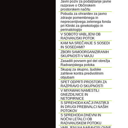
Javni poziv za podaljšanje javne
razprave o Občinskem
prostorskem načrtu
Pobuda za ohranitev za javno
zdravje pomembnega in
neprecenljivega zelenega fonda
pri Kliniki za ginekologijo in
perinatologijo
V SOBOTO VABLJENI OB
RADVANJSKI POTOK
KAM NA SREČANJE S SOSEDI
IN SOSEDAMI?
ZBORI SAMOORGANIZIRANIH
SKUPNOSTI V MAJU
Zasadili povsem gol del obrežja
Radvanjskega potoka
Skupaj za skupno, ljudske
zahteve kontra predvolilnim
objubam
SPET ODPRTI PROSTORI ZA
RAZPRAVO O SKUPNOSTI
V MIYAWAKI NAMESTILI
GNEZDILNICE IN
NETOPIRNICE
S SPREHODA KAČJI PASTIRJI
IN DRUGI PREBIVALCI NAŠIH
POTOKOV
S SPREHODA DNEVNI IN
NOČNI LETALCI OB
RADVANJSKEM POTOKU
VABLJENI NA NARAVOSLOVNE