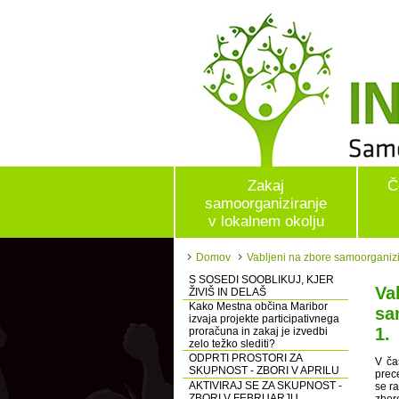
Zakaj
Č
samoorganiziranje
v lokalnem okolju
Domov
Vabljeni na zbore samoorganizira
S SOSEDI SOOBLIKUJ, KJER
Va
ŽIVIŠ IN DELAŠ
Kako Mestna občina Maribor
sa
izvaja projekte participativnega
1.
proračuna in zakaj je izvedbi
zelo težko slediti?
ODPRTI PROSTORI ZA
V ča
SKUPNOST - ZBORI V APRILU
prec
AKTIVIRAJ SE ZA SKUPNOST -
se ra
ZBORI V FEBRUARJU