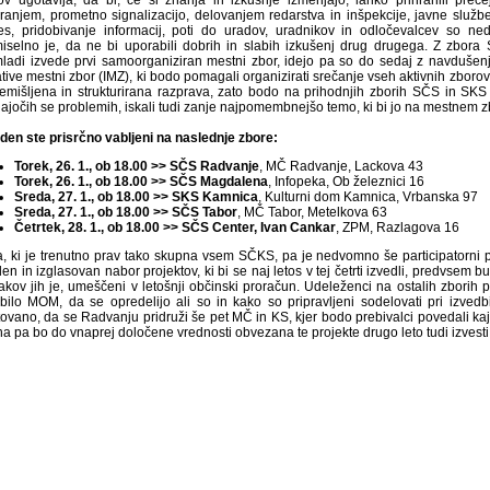
ov ugotavlja, da bi, če si znanja in izkušnje izmenjajo, lahko prihranili pre
iranjem, prometno signalizacijo, delovanjem redarstva in inšpekcije, javne službe
es, pridobivanje informacij, poti do uradov, uradnikov in odločevalcev so ne
iselno je, da ne bi uporabili dobrih in slabih izkušenj drug drugega. Z zbora
ladi izvede prvi samoorganiziran mestni zbor, idejo pa so do sedaj z navdušenj
iative mestni zbor (IMZ), ki bodo pomagali organizirati srečanje vseh aktivnih zbor
remišljena in strukturirana razprava, zato bodo na prihodnjih zborih SČS in SK
jajočih se problemih, iskali tudi zanje najpomembnejšo temo, ki bi jo na mestnem z
eden ste prisrčno vabljeni na naslednje zbore:
Torek, 26. 1., ob 18.00 >> SČS Radvanje
, MČ Radvanje, Lackova 43
Torek, 26. 1., ob 18.00 >> SČS Magdalena
, Infopeka, Ob železnici 16
Sreda, 27. 1., ob 18.00 >> SKS Kamnica
, Kulturni dom Kamnica, Vrbanska 97
Sreda, 27. 1., ob 18.00 >> SČS Tabor
, MČ Tabor, Metelkova 63
Četrtek, 28. 1., ob 18.00 >> SČS Center, Ivan Cankar
, ZPM, Razlagova 16
, ki je trenutno prav tako skupna vsem SČKS, pa je nedvomno še participatorni pr
en in izglasovan nabor projektov, ki bi se naj letos v tej četrti izvedli, predvsem b
čakov jih je, umeščeni v letošnji občinski proračun. Udeleženci na ostalih zbori
bilo MOM, da se opredelijo ali so in kako so pripravljeni sodelovati pri izved
ovano, da se Radvanju pridruži še pet MČ in KS, kjer bodo prebivalci povedali kaj j
na pa bo do vnaprej določene vrednosti obvezana te projekte drugo leto tudi izvesti