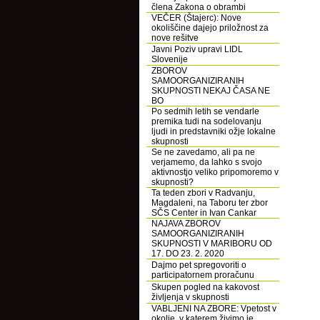
člena Zakona o obrambi
VEČER (Štajerc): Nove
okoliščine dajejo priložnost za
nove rešitve
Javni Poziv upravi LIDL
Slovenije
ZBOROV
SAMOORGANIZIRANIH
SKUPNOSTI NEKAJ ČASA NE
BO
Po sedmih letih se vendarle
premika tudi na sodelovanju
ljudi in predstavniki ožje lokalne
skupnosti
Se ne zavedamo, ali pa ne
verjamemo, da lahko s svojo
aktivnostjo veliko pripomoremo v
skupnosti?
Ta teden zbori v Radvanju,
Magdaleni, na Taboru ter zbor
SČS Center in Ivan Cankar
NAJAVA ZBOROV
SAMOORGANIZIRANIH
SKUPNOSTI V MARIBORU OD
17. DO 23. 2. 2020
Dajmo pet spregovoriti o
participatornem proračunu
Skupen pogled na kakovost
življenja v skupnosti
VABLJENI NA ZBORE: Vpetost v
okolje, v katerem živimo je