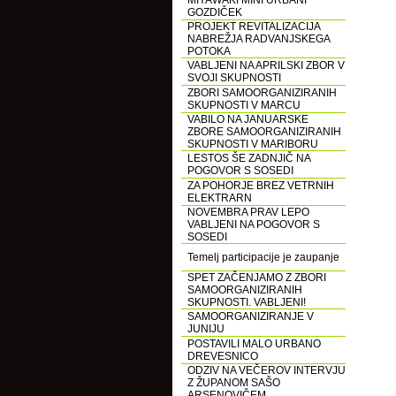
MIYAWAKI MINI URBANI
GOZDIČEK
PROJEKT REVITALIZACIJA
NABREŽJA RADVANJSKEGA
POTOKA
VABLJENI NA APRILSKI ZBOR V
SVOJI SKUPNOSTI
ZBORI SAMOORGANIZIRANIH
SKUPNOSTI V MARCU
VABILO NA JANUARSKE
ZBORE SAMOORGANIZIRANIH
SKUPNOSTI V MARIBORU
LESTOS ŠE ZADNJIČ NA
POGOVOR S SOSEDI
ZA POHORJE BREZ VETRNIH
ELEKTRARN
NOVEMBRA PRAV LEPO
VABLJENI NA POGOVOR S
SOSEDI
Temelj participacije je zaupanje
SPET ZAČENJAMO Z ZBORI
SAMOORGANIZIRANIH
SKUPNOSTI. VABLJENI!
SAMOORGANIZIRANJE V
JUNIJU
POSTAVILI MALO URBANO
DREVESNICO
ODZIV NA VEČEROV INTERVJU
Z ŽUPANOM SAŠO
ARSENOVIČEM