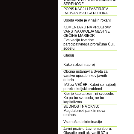
SPREHODE
POPIS KAČJIH PASTIRJEV
RADVANJSKEGA POTOKA
Usoda vode je v naših rokah!
KOMENTARJI NA PROGRAM
VARSTVA OKOLJA MESTNE
OBČINE MARIBOR
Evalvacija izvedbe
participativnega proračuna Čuj,
sodeluj!
Glasuj
Kako z zbori naprej
Občina ustanavlja Sveta za
varstvo uporabnikov javnih
dobrin
IMZ za VEČER: Kateri so najbolj
pereči okoljski problemi
Kjer je kapitalizem, ni svobode.
Ko pa bo svoboda, ne bo
kapitalizma.
BUDNOST NA OKNU:
Magdalenski park in nova
realnost
Vse naše diskriminacije
Javni poziv državnemu zboru:
Glasujte proti aktivaciji 37.a