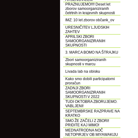
PRAZNUJEMO!!!! Deset let
zborov samoorganiziranih
četrtnih in krajevnih skupnosti
IMZ: 10 let zborov občank_ov
URESNIČITEV LJUDSKIH
ZAHTEV
APRILSKI ZBORI
SAMOORGANIZIRANIH
SKUPNOSTI
3. MARCA BOMO NA ŠTRAJKU
Zbori samoorganiziranih
skupnosti v marcu
Livada lab na obisku
Kako smo dobili participatorni
proračun
ZADNJI ZBORI
SAMOORGANIZIRANIH
SKUPNOSTI V 2022
TUDI OKTOBRA ZBORUJEMO.
VABLJENI!
SEPTEMBRSKE RAZPRAVE NA
KRATKO
SMO ŽE ZAČELI Z ZBORI!
PRIDITE KAJ MIMO!
MEDNATRODNA NOČ
NETOPIRJEV OB MIYAWAKIJU