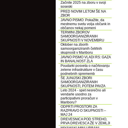
Začnite 2025 na zboru v svoji
soseski
PRED NOVIM LETOM ŠE NA
ZBOR
JAVNO PISMO: Pokažite, da
mestnemu svetu volja občank in
občanov nekaj pomeni
TERMINI ZBOROV
SAMOORGANIZIRANIH
SKUPNOSTI V NOVEMBRU
Oktober na zborih
samoorganiziranih četrtnih
skupnosti v Mariboru
JAVNO PISMO VLADI RS: GAZA
IN BANALNOST ZLA
Poudarki posveta o načrtovanju
zelene infrastrukture v času
podnebnih sprememb
ŠE JUNIJSKI ZBORI
SAMOORGANIZIRANIH
SKUPNOSTI, POTEM PAVZA
Leto 2024 - spet nesrečno ali
vendarle usodno za
participativni proračun v
Mariboru?
ODPRTI PROSTORI ZA
RAZPRAVO O SKUPNOSTI –
MAJ 24
DREVESNICA POD STREHO,
PRVA DREVESCA ŽE V ZEMLJI