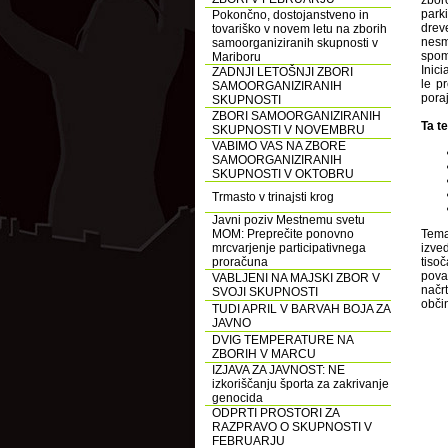
zbor
park
Pokončno, dostojanstveno in
drev
tovariško v novem letu na zborih
nesm
samoorganiziranih skupnosti v
spom
Mariboru
Inic
ZADNJI LETOŠNJI ZBORI
le p
SAMOORGANIZIRANIH
pora
SKUPNOSTI
ZBORI SAMOORGANIZIRANIH
Ta t
SKUPNOSTI V NOVEMBRU
VABIMO VAS NA ZBORE
SAMOORGANIZIRANIH
SKUPNOSTI V OKTOBRU
Trmasto v trinajsti krog
Javni poziv Mestnemu svetu
MOM: Preprečite ponovno
Tema
mrcvarjenje participativnega
izved
proračuna
tiso
pova
VABLJENI NA MAJSKI ZBOR V
načrt
SVOJI SKUPNOSTI
obči
TUDI APRIL V BARVAH BOJA ZA
JAVNO
DVIG TEMPERATURE NA
ZBORIH V MARCU
IZJAVA ZA JAVNOST: NE
izkoriščanju športa za zakrivanje
genocida
ODPRTI PROSTORI ZA
RAZPRAVO O SKUPNOSTI V
FEBRUARJU