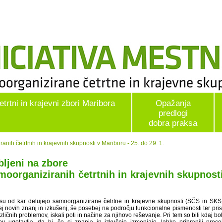
etrtni in krajevni zbori Maribora
Opažanja
predlogi
dobra praksa
nih četrtnih in krajevnih skupnosti v Mariboru - 25. do 29. 1.
bljeni na zbore
moorganiziranih četrtnih in krajevnih skupnost
su od kar delujejo samoorganizirane četrtne in krajevne skupnosti (SČS in SKS)
ej novih znanj in izkušenj, še posebej na področju funkcionalne pismenosti ter pris
zličnih problemov, iskali poti in načine za njihovo reševanje. Pri tem so bili kdaj 