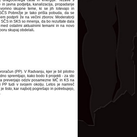
cej dragocenega časa in energije. Težave s
 in javna podjetja, kanalizacija, propadanje
dvomno skupne teme, ki se jih lotevajo in
 SČS Pobrežje je tako prišla pobuda, da se
em podprli že na večini zborov. Moderatorji
ov SČS in SKS so mnenja, da bo rezultate dala
S med ostalimi aktualnimi temami in na novo
boru skupaj obdelali
.
oračun (PP). V Radvanju, kjer je bil pilotno
udno spremljajo, kako bodo ti projekti - za sto
h pa preverjajo odziv posamezne MČ in KS na
bi PP tudi v svojem okolju. Letos je namreč
e tisto, kar najbolj pogrešajo in potrebujejo,
.