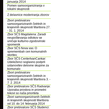
januarja 2014
Pomen samoorganiziranja v
lokalni skupnosti
Z delavnice moderiranja zborov
Zbori prebivalcev
samoorganiziranih četrtnih in
krajevnih skupnosti Maribora 27.
- 31. 1. 2014
Zbor SČS Magdalena: Zaradi
neupoštevanja odlokov se
uničuje kulturno-zgodovinski
spomenik
Zbor SČS Nova vas: O
spremembah cen komunalnih
storitev
Zbor SČS CenterIvanCankar:
Udeleženci soglasno podprli
ustanovitev delovne skupine za
komunalo
Zbori prebivalcev
samoorganiziranih četrtnih in
krajevnih skupnosti Maribora 3. -
7. 2. 2014
Zbor prebivalcev SČS Radvanje:
Uporaba prostora in prometni
tokovi so naša prioriteta
Zbori samoorganiziranih četrtnih
in krajevnih skupnosti Maribora
od 10. do 14. februarja 2014
Zbor prebivalcev SČS Studenci: