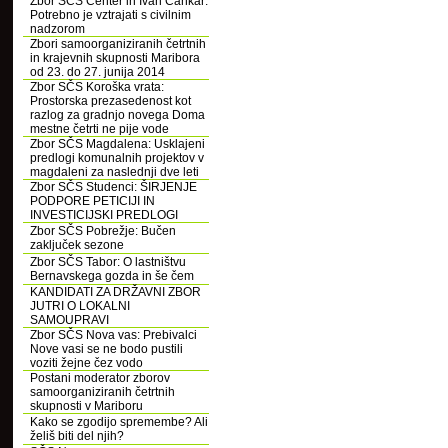
Zbor SČS Center in Ivan Cankar:
Potrebno je vztrajati s civilnim
nadzorom
Zbori samoorganiziranih četrtnih
in krajevnih skupnosti Maribora
od 23. do 27. junija 2014
Zbor SČS Koroška vrata:
Prostorska prezasedenost kot
razlog za gradnjo novega Doma
mestne četrti ne pije vode
Zbor SČS Magdalena: Usklajeni
predlogi komunalnih projektov v
magdaleni za naslednji dve leti
Zbor SČS Studenci: ŠIRJENJE
PODPORE PETICIJI IN
INVESTICIJSKI PREDLOGI
Zbor SČS Pobrežje: Bučen
zaključek sezone
Zbor SČS Tabor: O lastništvu
Bernavskega gozda in še čem
KANDIDATI ZA DRŽAVNI ZBOR
JUTRI O LOKALNI
SAMOUPRAVI
Zbor SČS Nova vas: Prebivalci
Nove vasi se ne bodo pustili
voziti žejne čez vodo
Postani moderator zborov
samoorganiziranih četrtnih
skupnosti v Mariboru
Kako se zgodijo spremembe? Ali
želiš biti del njih?