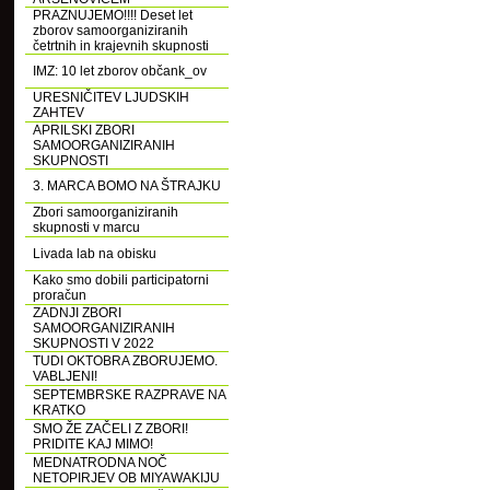
PRAZNUJEMO!!!! Deset let
zborov samoorganiziranih
četrtnih in krajevnih skupnosti
IMZ: 10 let zborov občank_ov
URESNIČITEV LJUDSKIH
ZAHTEV
APRILSKI ZBORI
SAMOORGANIZIRANIH
SKUPNOSTI
3. MARCA BOMO NA ŠTRAJKU
Zbori samoorganiziranih
skupnosti v marcu
Livada lab na obisku
Kako smo dobili participatorni
proračun
ZADNJI ZBORI
SAMOORGANIZIRANIH
SKUPNOSTI V 2022
TUDI OKTOBRA ZBORUJEMO.
VABLJENI!
SEPTEMBRSKE RAZPRAVE NA
KRATKO
SMO ŽE ZAČELI Z ZBORI!
PRIDITE KAJ MIMO!
MEDNATRODNA NOČ
NETOPIRJEV OB MIYAWAKIJU