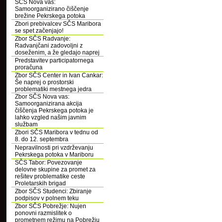
SČS Nova vas:
Samoorganizirano čiščenje
brežine Pekrskega potoka
Zbori prebivalcev SČS Maribora
se spet začenjajo!
Zbor SČS Radvanje:
Radvanjčani zadovoljni z
doseženim, a že gledajo naprej
Predstavitev participatornega
proračuna
Zbor SČS Center in Ivan Cankar:
Še naprej o prostorski
problematiki mestnega jedra
Zbor SČS Nova vas:
Samoorganizirana akcija
čiščenja Pekrskega potoka je
lahko vzgled našim javnim
službam
Zbori SČS Maribora v tednu od
8. do 12. septembra
Nepravilnosti pri vzdrževanju
Pekrskega potoka v Mariboru
SČS Tabor: Povezovanje
delovne skupine za promet za
rešitev problematike ceste
Proletarskih brigad
Zbor SČS Studenci: Zbiranje
podpisov v polnem teku
Zbor SČS Pobrežje: Nujen
ponovni razmislitek o
prometnem režimu na Pobrežju