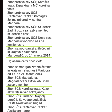
Zbor prebivalcev SČS Koroška
vrata: Zaparkirana MČ Koroška
vrata
Zbor prebivalcev SČS
CenterIvanCankar: Pomagati
želimo pri ureditvi centra
Maribora
Zbor prebivalcev SČS Studenci:
Zadnji poziv za razbremenitev
studenških cest
Zbor prebivalcev SČS Nova vas:
Mariborski vodovod nas ne
jemlje resno
Zbori samoorganiziranih četrtnih
in krajevnih skupnosti
Maribora10. do 14. marca 2014
Uglašene četrti prvič v etru
Zbori samoorganiziranih četrtnih
in krajevnih skupnosti Maribora
od 17. do 21. marca 2014
Zbor SČS Magdalena:
Magdalenčani aktivni ob Dnevu
za spremembe
Zbor SČS Koroška vrata: Kako
aktivirati še več sokrajanov
Zbor SČS Studenci: Najbolj
pereč je še vedno podaljšek
Ceste Proletarskih brigad
Zbor SČS CenterIvanCankar:
Akcija gre naprej