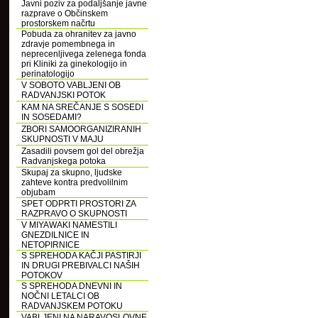
Javni poziv za podaljšanje javne
razprave o Občinskem
prostorskem načrtu
Pobuda za ohranitev za javno
zdravje pomembnega in
neprecenljivega zelenega fonda
pri Kliniki za ginekologijo in
perinatologijo
V SOBOTO VABLJENI OB
RADVANJSKI POTOK
KAM NA SREČANJE S SOSEDI
IN SOSEDAMI?
ZBORI SAMOORGANIZIRANIH
SKUPNOSTI V MAJU
Zasadili povsem gol del obrežja
Radvanjskega potoka
Skupaj za skupno, ljudske
zahteve kontra predvolilnim
objubam
SPET ODPRTI PROSTORI ZA
RAZPRAVO O SKUPNOSTI
V MIYAWAKI NAMESTILI
GNEZDILNICE IN
NETOPIRNICE
S SPREHODA KAČJI PASTIRJI
IN DRUGI PREBIVALCI NAŠIH
POTOKOV
S SPREHODA DNEVNI IN
NOČNI LETALCI OB
RADVANJSKEM POTOKU
VABLJENI NA NARAVOSLOVNE