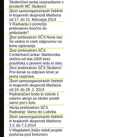
Studenčani sedaj razpravljamo v
prostorih MČ Studenci
Zbori samoorganiziranih četrtnih
in krajevnih skupnosti Maribora
od 17. do 21. februarja 2014
V Radvanju s pomočjo
prebivalcev končno do
ambulante?
Zbor prebivalcev SČS Nova vas:
Še vedno ni vseh odgovorov na
temo ogrevanja
Zbor prebivalcev SČS
CenterIvanCankar: Mariborska
občina od leta 2005 brez
pravilnika o javnem redu in miru
Zbor prebivalcev SČS Studenci:
Prvi korak za odpravo krivic je
javna razprava
Zbori samoorganiziranih četrtnih
in krajevnih skupnosti Maribora
od 24. do 28. 2. 2014
Radvanjčani bodo to soboto z
udarno akcijo za otroke uredili
varno pot v šolo
Akcija prebivalcev SČS
Radvanje: Varno do Ludvika
Zbori samoorganiziranih četrtnih
in krajevnih skupnosti Maribora
3.3. do 7.3.2014
V Magdaleni želijo videti projekt
podvoza pod železnico