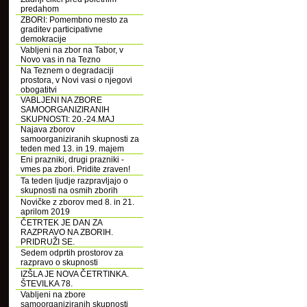
predahom
ZBORI: Pomembno mesto za
graditev participativne
demokracije
Vabljeni na zbor na Tabor, v
Novo vas in na Tezno
Na Teznem o degradaciji
prostora, v Novi vasi o njegovi
obogatitvi
VABLJENI NA ZBORE
SAMOORGANIZIRANIH
SKUPNOSTI: 20.-24.MAJ
Najava zborov
samoorganiziranih skupnosti za
teden med 13. in 19. majem
Eni prazniki, drugi prazniki -
vmes pa zbori. Pridite zraven!
Ta teden ljudje razpravljajo o
skupnosti na osmih zborih
Novičke z zborov med 8. in 21.
aprilom 2019
ČETRTEK JE DAN ZA
RAZPRAVO NA ZBORIH.
PRIDRUŽI SE.
Sedem odprtih prostorov za
razpravo o skupnosti
IZŠLA JE NOVA ČETRTINKA.
ŠTEVILKA 78.
Vabljeni na zbore
samoorganiziranih skupnosti