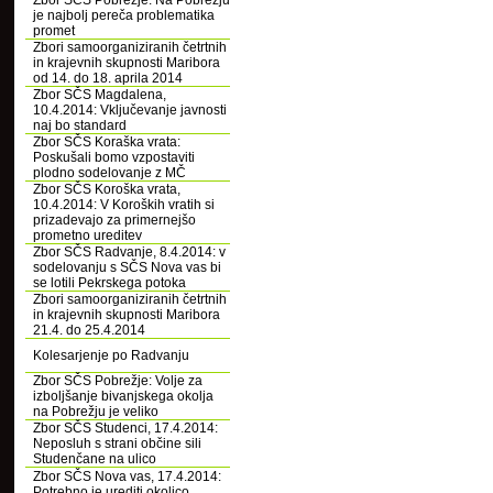
Zbor SČS Pobrežje: Na Pobrežju
je najbolj pereča problematika
promet
Zbori samoorganiziranih četrtnih
in krajevnih skupnosti Maribora
od 14. do 18. aprila 2014
Zbor SČS Magdalena,
10.4.2014: Vključevanje javnosti
naj bo standard
Zbor SČS Koraška vrata:
Poskušali bomo vzpostaviti
plodno sodelovanje z MČ
Zbor SČS Koroška vrata,
10.4.2014: V Koroških vratih si
prizadevajo za primernejšo
prometno ureditev
Zbor SČS Radvanje, 8.4.2014: v
sodelovanju s SČS Nova vas bi
se lotili Pekrskega potoka
Zbori samoorganiziranih četrtnih
in krajevnih skupnosti Maribora
21.4. do 25.4.2014
Kolesarjenje po Radvanju
Zbor SČS Pobrežje: Volje za
izboljšanje bivanjskega okolja
na Pobrežju je veliko
Zbor SČS Studenci, 17.4.2014:
Neposluh s strani občine sili
Studenčane na ulico
Zbor SČS Nova vas, 17.4.2014:
Potrebno je urediti okolico