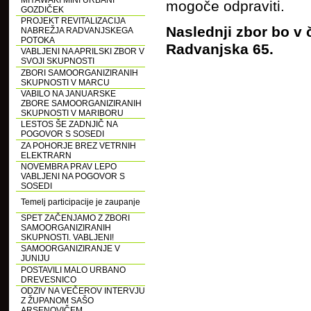
MIYAWAKI MINI URBANI
mogoče odpraviti.
GOZDIČEK
PROJEKT REVITALIZACIJA
Naslednji zbor bo v 
NABREŽJA RADVANJSKEGA
POTOKA
Radvanjska 65.
VABLJENI NA APRILSKI ZBOR V
SVOJI SKUPNOSTI
ZBORI SAMOORGANIZIRANIH
SKUPNOSTI V MARCU
VABILO NA JANUARSKE
ZBORE SAMOORGANIZIRANIH
SKUPNOSTI V MARIBORU
LESTOS ŠE ZADNJIČ NA
POGOVOR S SOSEDI
ZA POHORJE BREZ VETRNIH
ELEKTRARN
NOVEMBRA PRAV LEPO
VABLJENI NA POGOVOR S
SOSEDI
Temelj participacije je zaupanje
SPET ZAČENJAMO Z ZBORI
SAMOORGANIZIRANIH
SKUPNOSTI. VABLJENI!
SAMOORGANIZIRANJE V
JUNIJU
POSTAVILI MALO URBANO
DREVESNICO
ODZIV NA VEČEROV INTERVJU
Z ŽUPANOM SAŠO
ARSENOVIČEM