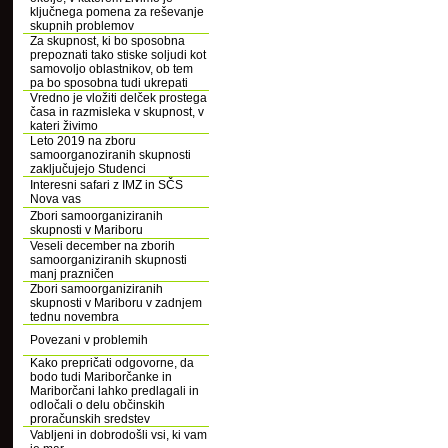
ključnega pomena za reševanje
skupnih problemov
Za skupnost, ki bo sposobna
prepoznati tako stiske soljudi kot
samovoljo oblastnikov, ob tem
pa bo sposobna tudi ukrepati
Vredno je vložiti delček prostega
časa in razmisleka v skupnost, v
kateri živimo
Leto 2019 na zboru
samoorganoziranih skupnosti
zaključujejo Studenci
Interesni safari z IMZ in SČS
Nova vas
Zbori samoorganiziranih
skupnosti v Mariboru
Veseli december na zborih
samoorganiziranih skupnosti
manj prazničen
Zbori samoorganiziranih
skupnosti v Mariboru v zadnjem
tednu novembra
Povezani v problemih
Kako prepričati odgovorne, da
bodo tudi Mariborčanke in
Mariborčani lahko predlagali in
odločali o delu občinskih
proračunskih sredstev
Vabljeni in dobrodošli vsi, ki vam