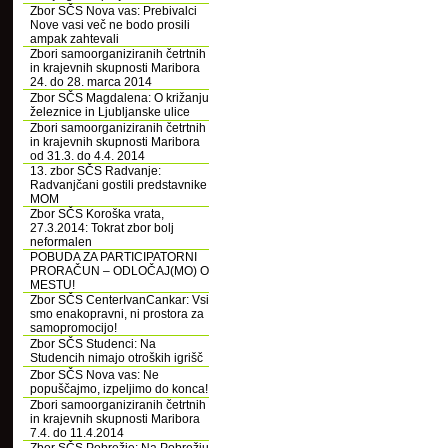
Zbor SČS Nova vas: Prebivalci
Nove vasi več ne bodo prosili
ampak zahtevali
Zbori samoorganiziranih četrtnih
in krajevnih skupnosti Maribora
24. do 28. marca 2014
Zbor SČS Magdalena: O križanju
železnice in Ljubljanske ulice
Zbori samoorganiziranih četrtnih
in krajevnih skupnosti Maribora
od 31.3. do 4.4. 2014
13. zbor SČS Radvanje:
Radvanjčani gostili predstavnike
MOM
Zbor SČS Koroška vrata,
27.3.2014: Tokrat zbor bolj
neformalen
POBUDA ZA PARTICIPATORNI
PRORAČUN – ODLOČAJ(MO) O
MESTU!
Zbor SČS CenterIvanCankar: Vsi
smo enakopravni, ni prostora za
samopromocijo!
Zbor SČS Studenci: Na
Studencih nimajo otroških igrišč
Zbor SČS Nova vas: Ne
popuščajmo, izpeljimo do konca!
Zbori samoorganiziranih četrtnih
in krajevnih skupnosti Maribora
7.4. do 11.4.2014