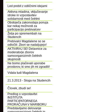
Led prebit z odličnimi idejami
Aktivna mladina, vključevanje
stroke in vzpostavitev
solidarnosti med četrtmi
Obstoječa zakonodaja ponuja
kar nekaj možnosti za
participacijo prebivalcev
Želja po spremembah na
Studencih
Prebivalci Magdalene so se
odločili: Zbori se nadaljujejo!
AKTIVIRAJ SE! Delavnice za
moderatorje zborov
samoorganizirnih četrtnih
skupnosti
Ne bomo plačevali uporabe
prostorov, ki smo jih mi zgradili!
Vstala tudi Magdalena
21.3.2013 - Sloga na Studencih
Človek, zbudi se!
Predlog o vzpostavitvi
INSTITUTA
PARTICIPATORNEGA
PRORAČUNA V MARIBORU
Predstavljamo delovanje
samoorganizirani četrtnih in