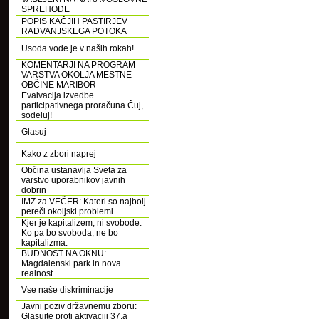
SPREHODE
POPIS KAČJIH PASTIRJEV
RADVANJSKEGA POTOKA
Usoda vode je v naših rokah!
KOMENTARJI NA PROGRAM
VARSTVA OKOLJA MESTNE
OBČINE MARIBOR
Evalvacija izvedbe
participativnega proračuna Čuj,
sodeluj!
Glasuj
Kako z zbori naprej
Občina ustanavlja Sveta za
varstvo uporabnikov javnih
dobrin
IMZ za VEČER: Kateri so najbolj
pereči okoljski problemi
Kjer je kapitalizem, ni svobode.
Ko pa bo svoboda, ne bo
kapitalizma.
BUDNOST NA OKNU:
Magdalenski park in nova
realnost
Vse naše diskriminacije
Javni poziv državnemu zboru:
Glasujte proti aktivaciji 37.a