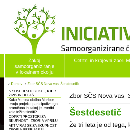
Zakaj
Četrtni in krajevni zbori 
samoorganiziranje
v lokalnem okolju
Domov
Zbor SČS Nova vas: Šestdesetič
S SOSEDI SOOBLIKUJ, KJER
Zbor SČS Nova vas, 3
ŽIVIŠ IN DELAŠ
Kako Mestna občina Maribor
izvaja projekte participativnega
proračuna in zakaj je izvedbi
Šestdesetič
zelo težko slediti?
ODPRTI PROSTORI ZA
SKUPNOST - ZBORI V APRILU
Že tri leta je od tega
AKTIVIRAJ SE ZA SKUPNOST -
ZBORI V FEBRUARJU