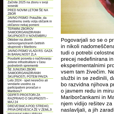
Začnite 2025 na zboru v svoji
soseski
PRED NOVIM LETOM ŠE NA
ZBOR
JAVNO PISMO: Pokažite, da
mestnemu svetu volja občank in
občanov nekaj pomeni
TERMINI ZBOROV
SAMOORGANIZIRANIH
SKUPNOSTI V NOVEMBRU
Pogovarjali so se o pr
Oktober na zborih
samoorganiziranih četrtnih
in nikoli nadomeščena
skupnosti v Mariboru
JAVNO PISMO VLADI RS: GAZA
tudi o potrebi celost
IN BANALNOST ZLA
precej nedefinirana i
Poudarki posveta o načrtovanju
zelene infrastrukture v času
eksperimentalnimi pro
podnebnih sprememb
ŠE JUNIJSKI ZBORI
vsem tam živečim. Ne
SAMOORGANIZIRANIH
SKUPNOSTI, POTEM PAVZA
službi in se zedinili,
Leto 2024 - spet nesrečno ali
bo razvidna njihova pr
vendarle usodno za
participativni proračun v
o javnem redu in miru, 
Mariboru?
ODPRTI PROSTORI ZA
Mariborčankami in Mar
RAZPRAVO O SKUPNOSTI –
MAJ 24
njem vidijo rešitev za
DREVESNICA POD STREHO,
naslavljali, a jih zara
PRVA DREVESCA ŽE V ZEMLJI