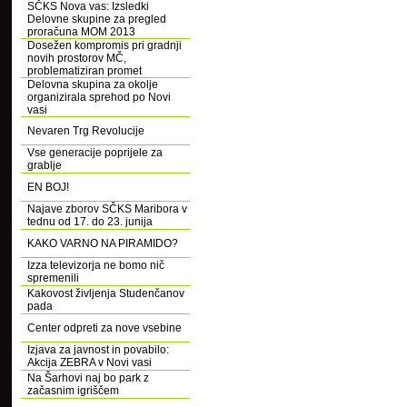
SČKS Nova vas: Izsledki
Delovne skupine za pregled
proračuna MOM 2013
Dosežen kompromis pri gradnji
novih prostorov MČ,
problematiziran promet
Delovna skupina za okolje
organizirala sprehod po Novi
vasi
Nevaren Trg Revolucije
Vse generacije poprijele za
grablje
EN BOJ!
Najave zborov SČKS Maribora v
tednu od 17. do 23. junija
KAKO VARNO NA PIRAMIDO?
Izza televizorja ne bomo nič
spremenili
Kakovost življenja Studenčanov
pada
Center odpreti za nove vsebine
Izjava za javnost in povabilo:
Akcija ZEBRA v Novi vasi
Na Šarhovi naj bo park z
začasnim igriščem