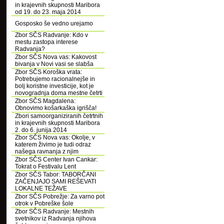
in krajevnih skupnosti Maribora
od 19. do 23. maja 2014
Gosposko še vedno urejamo
Zbor SČS Radvanje: Kdo v
mestu zastopa interese
Radvanja?
Zbor SČS Nova vas: Kakovost
bivanja v Novi vasi se slabša
Zbor SČS Koroška vrata:
Potrebujemo racionalnejše in
bolj koristne investicije, kot je
novogradnja doma mestne četrti
Zbor SČS Magdalena:
Obnovimo košarkaška igrišča!
Zbori samoorganiziranih četrtnih
in krajevnih skupnosti Maribora
2. do 6. junija 2014
Zbor SČS Nova vas: Okolje, v
katerem živimo je tudi odraz
našega ravnanja z njim
Zbor SČS Center Ivan Cankar:
Tokrat o Festivalu Lent
Zbor SČS Tabor: TABORČANI
ZAČENJAJO SAMI REŠEVATI
LOKALNE TEŽAVE
Zbor SČS Pobrežje: Za varno pot
otrok v Pobreške šole
Zbor SČS Radvanje: Mestnih
svetnikov iz Radvanja njihova