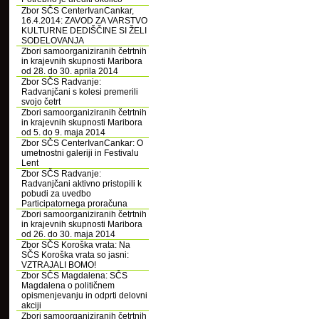
Zbor SČS CenterIvanCankar,
16.4.2014: ZAVOD ZA VARSTVO
KULTURNE DEDIŠČINE SI ŽELI
SODELOVANJA
Zbori samoorganiziranih četrtnih
in krajevnih skupnosti Maribora
od 28. do 30. aprila 2014
Zbor SČS Radvanje:
Radvanjčani s kolesi premerili
svojo četrt
Zbori samoorganiziranih četrtnih
in krajevnih skupnosti Maribora
od 5. do 9. maja 2014
Zbor SČS CenterIvanCankar: O
umetnostni galeriji in Festivalu
Lent
Zbor SČS Radvanje:
Radvanjčani aktivno pristopili k
pobudi za uvedbo
Participatornega proračuna
Zbori samoorganiziranih četrtnih
in krajevnih skupnosti Maribora
od 26. do 30. maja 2014
Zbor SČS Koroška vrata: Na
SČS Koroška vrata so jasni:
VZTRAJALI BOMO!
Zbor SČS Magdalena: SČS
Magdalena o političnem
opismenjevanju in odprti delovni
akciji
Zbori samoorganiziranih četrtnih