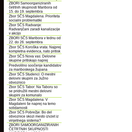
ZBORI Samoorganiziranih
četrtnih skupnosti Maribora od
15. do 19. septembra
Zbor SČS Magdalena: Prioriteta
socialni problematiki
Zbor SČS Radvanje:
Radvanjčani zaradi kanalizacije
v akcijo
ZBORI SČS Maribora v tednu od
22. do 26. septembra
Zbor SČS Koroška vrata: Najprej
kompletna evidenca, nato pritisk
Zbor SČS Nova vas: Delovne
skupine pritiskajo naprej
Predvolilno soočenje kandidatov
za mariboskega župana
Zbor SČS Studenci: O mestni
delovni skupini za Južno
obvoznico
Zbor SČS Tabor: Na Taboru so
se pridružili mestni delovni
skupini za komunalo
Zbor SČS Magdalena: V
Magdaleni še naprej na temo
solidarnosti
Zbor SČS Pobrežje: Bo del
obvoznice skozi mesto izvzet iz
vinjetnega sistema?
ZBORI SAMOORGANIZIRANIH
ČETRTNIH SKUPNOSTI