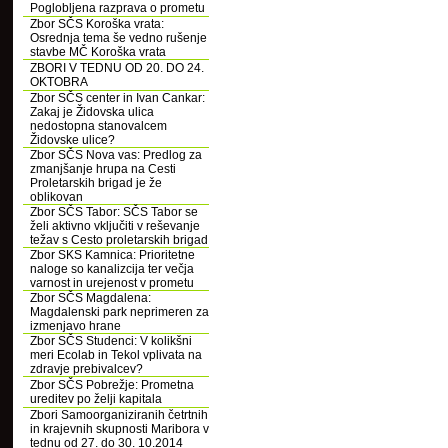
Poglobljena razprava o prometu
Zbor SČS Koroška vrata:
Osrednja tema še vedno rušenje
stavbe MČ Koroška vrata
ZBORI V TEDNU OD 20. DO 24.
OKTOBRA
Zbor SČS center in Ivan Cankar:
Zakaj je Židovska ulica
nedostopna stanovalcem
Židovske ulice?
Zbor SČS Nova vas: Predlog za
zmanjšanje hrupa na Cesti
Proletarskih brigad je že
oblikovan
Zbor SČS Tabor: SČS Tabor se
želi aktivno vključiti v reševanje
težav s Cesto proletarskih brigad
Zbor SKS Kamnica: Prioritetne
naloge so kanalizcija ter večja
varnost in urejenost v prometu
Zbor SČS Magdalena:
Magdalenski park neprimeren za
izmenjavo hrane
Zbor SČS Studenci: V kolikšni
meri Ecolab in Tekol vplivata na
zdravje prebivalcev?
Zbor SČS Pobrežje: Prometna
ureditev po želji kapitala
Zbori Samoorganiziranih četrtnih
in krajevnih skupnosti Maribora v
tednu od 27. do 30. 10.2014