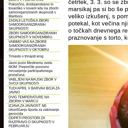
četrtek, 3. 3. so se z
Pokončno, dostojanstveno in
marsikaj pa si bo še p
tovariško v novem letu na zborih
samoorganiziranih skupnosti v
veliko izkušenj, s po
Mariboru
ZADNJI LETOŠNJI ZBORI
potekal, kot večina nj
SAMOORGANIZIRANIH
SKUPNOSTI
o točkah dnevnega red
ZBORI SAMOORGANIZIRANIH
praznovanje s torto, 
SKUPNOSTI V NOVEMBRU
VABIMO VAS NA ZBORE
SAMOORGANIZIRANIH
SKUPNOSTI V OKTOBRU
Trmasto v trinajsti krog
Javni poziv Mestnemu svetu
MOM: Preprečite ponovno
mrcvarjenje participativnega
proračuna
VABLJENI NA MAJSKI ZBOR V
SVOJI SKUPNOSTI
TUDI APRIL V BARVAH BOJA ZA
JAVNO
DVIG TEMPERATURE NA
ZBORIH V MARCU
IZJAVA ZA JAVNOST: NE
izkoriščanju športa za zakrivanje
genocida
ODPRTI PROSTORI ZA
RAZPRAVO O SKUPNOSTI V
FEBRUARJU