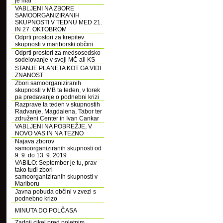
je mar
VABLJENI NA ZBORE
SAMOORGANIZIRANIH
SKUPNOSTI V TEDNU MED 21.
IN 27. OKTOBROM
Odprti prostori za krepitev
skupnosti v mariborski občini
Odprti prostori za medsosedsko
sodelovanje v svoji MČ ali KS
STANJE PLANETA KOT GA VIDI
ZNANOST
Zbori samoorganiziranih
skupnosti v MB ta teden, v torek
pa predavanje o podnebni krizi
Razprave ta teden v skupnostih
Radvanje, Magdalena, Tabor ter
združeni Center in Ivan Cankar
VABLJENI NA POBREŽJE, V
NOVO VAS IN NA TEZNO
Najava zborov
samoorganiziranih skupnosti od
9. 9. do 13. 9. 2019
VABILO: September je tu, prav
tako tudi zbori
samoorganiziranih skupnosti v
Mariboru
Javna pobuda občini v zvezi s
podnebno krizo
MINUTA DO POLČASA
Zadnji cikel pred poletnim