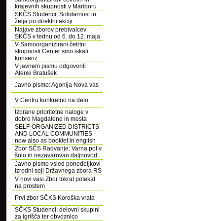
krajevnih skupnosti v Mariboru
SKČS Studenci: Solidarnost in
želja po direktni akciji
Najave zborov prebivalcev
SKČS v tednu od 6. do 12. maja
V Samoorganizirani četrtni
skupnosti Center smo iskali
konsenz
V javnem pismu odgovorili
Alenki Bratušek
Javno pismo: Agonija Nova vas
V Centru konkretno na delo
Izbrane prioritetne naloge v
dobro Magdalene in mesta
SELF-ORGANIZED DISTRICTS
AND LOCAL COMMUNITIES -
now also as booklet in english
Zbor SČS Radvanje: Varna pot v
šolo in nezavarovan daljnovod
Javno pismo vsled ponedeljkovi
izredni seji Državnega zbora RS
V novi vasi Zbor tokrat potekal
na prostem
Prvi zbor SČKS Koroška vrata
SČKS Studenci: delovni skupini
za igrišča ter obvoznico