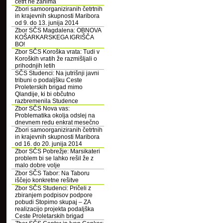
četrt ne zanima
Zbori samoorganiziranih četrtnih
in krajevnih skupnosti Maribora
od 9. do 13. junija 2014
Zbor SČS Magdalena: OBNOVA
KOŠARKARSKEGA IGRIŠČA
BO!
Zbor SČS Koroška vrata: Tudi v
Koroških vratih že razmišljali o
prihodnjih letih
SČS Studenci: Na jutrišnji javni
tribuni o podaljšku Ceste
Proleterskih brigad mimo
Qlandije, ki bi občutno
razbremenila Studence
Zbor SČS Nova vas:
Problematika okolja odslej na
dnevnem redu enkrat mesečno
Zbori samoorganiziranih četrtnih
in krajevnih skupnosti Maribora
od 16. do 20. junija 2014
Zbor SČS Pobrežje: Marsikateri
problem bi se lahko rešil že z
malo dobre volje
Zbor SČS Tabor: Na Taboru
iščejo konkretne rešitve
Zbor SČS Studenci: Pričeli z
zbiranjem podpisov podpore
pobudi Stopimo skupaj – ZA
realizacijo projekta podaljška
Ceste Proletarskih brigad