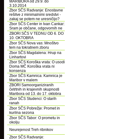
MARIBORA od 29.9. do
3.10.2014
Zbor SČS Radvanje: Enostavne
rešitve z minimalnimi sredstvi -
zakaj se potem ne uresničijo?
Zbor SČS Center in Ivan Cankar:
Sram je občane, odgovornih ne
ZBORI SČS V TEDNU OD 6. DO
10. OKTOBRA
Zbor SČS Nova vas: Mnoštvo
tem na tokratnem zboru
Zbor SČS Magdalena: Hrup na
Linhartovi
Zbor SČS Koroška vrata: O usodi
Doma MČ Koroška vrata ni
konsenza
Zbor SČS Kamnica: Kamnica je
Maribor v malem
ZBORI Samoorganiziranih
četrtnih in krajevnih skupnosti
Maribora od 13. do 17. oktobra
Zbor SČS Studenci: O starih
ranah
Zbor SČS Pobrežje: Promet in
kurilna sezona
Zbor SČS Tabor: O prometu in
okolju
Neurejenost Treh ribnikov
Zbor SČS Radvanje: