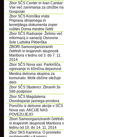
Zbor SČS Center in Ivan Cankar:
Vse več zanimanja za izložbe na
Gosposki
Zbor SČS Koroška vrata:
Priprava strnjenega in
temeljitega dokumenta zoper
rušitev Doma mestne četrti
Zbor SČS Radvanje: Želimo več
informacij o sanaciji Osnovne
šole Ludvika Pliberška
ZBORI Samoorganiziranih
četrtnih in krajevnih skupnosti
Maribora v tednu od 3. do 7. 11.
2014
Zbor SČS Nova vas: Parkirišča,
ogrevanje in tržnična dejavnost
Mestna delovna skupina za
komunalo: Molk občine otežuje
delo
Zbor SČS Studenci: Zbranih že
586 podpisov
Zbor SČS Magdalena:
Osvobajanje javnega prostora
Poročilo iz delovne akcije v SČS
Nova vas: AKCIJE NAS
POVEZUJEJO
Zbori Samoorganiziranih četrtnih
in krajevnih skupnosti Maribora v
tednu od 10. do 14. 11. 2014
Zbor SKS Kamnica: O prometni
problematiki v Kamnici