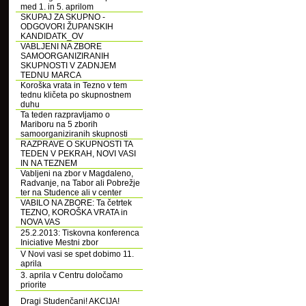
med 1. in 5. aprilom
SKUPAJ ZA SKUPNO -
ODGOVORI ŽUPANSKIH
KANDIDATK_OV
VABLJENI NA ZBORE
SAMOORGANIZIRANIH
SKUPNOSTI V ZADNJEM
TEDNU MARCA
Koroška vrata in Tezno v tem
tednu kličeta po skupnostnem
duhu
Ta teden razpravljamo o
Mariboru na 5 zborih
samoorganiziranih skupnosti
RAZPRAVE O SKUPNOSTI TA
TEDEN V PEKRAH, NOVI VASI
IN NA TEZNEM
Vabljeni na zbor v Magdaleno,
Radvanje, na Tabor ali Pobrežje
ter na Studence ali v center
VABILO NA ZBORE: Ta četrtek
TEZNO, KOROŠKA VRATA in
NOVA VAS
25.2.2013: Tiskovna konferenca
Iniciative Mestni zbor
V Novi vasi se spet dobimo 11.
aprila
3. aprila v Centru določamo
priorite
Dragi Studenčani! AKCIJA!