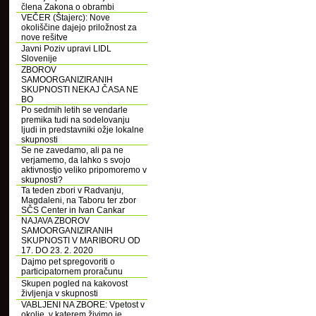
člena Zakona o obrambi
VEČER (Štajerc): Nove
okoliščine dajejo priložnost za
nove rešitve
Javni Poziv upravi LIDL
Slovenije
ZBOROV
SAMOORGANIZIRANIH
SKUPNOSTI NEKAJ ČASA NE
BO
Po sedmih letih se vendarle
premika tudi na sodelovanju
ljudi in predstavniki ožje lokalne
skupnosti
Se ne zavedamo, ali pa ne
verjamemo, da lahko s svojo
aktivnostjo veliko pripomoremo v
skupnosti?
Ta teden zbori v Radvanju,
Magdaleni, na Taboru ter zbor
SČS Center in Ivan Cankar
NAJAVA ZBOROV
SAMOORGANIZIRANIH
SKUPNOSTI V MARIBORU OD
17. DO 23. 2. 2020
Dajmo pet spregovoriti o
participatornem proračunu
Skupen pogled na kakovost
življenja v skupnosti
VABLJENI NA ZBORE: Vpetost v
okolje, v katerem živimo je