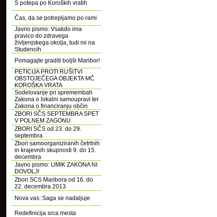
S potepa po Koroških vratih
Čas, da se potrepljamo po rami
Javno pismo: Vsakdo ima
pravico do zdravega
življenjskega okolja, tudi mi na
Studencih
Pomagajte graditi boljši Maribor!
PETICIJA PROTI RUŠITVI
OBSTOJEČEGA OBJEKTA MČ
KOROŠKA VRATA
Sodelovanje pri spremembah
Zakona o lokalni samoupravi ter
Zakona o financiranju občin
ZBORI SČS SEPTEMBRA SPET
V POLNEM ZAGONU
ZBORI SČS od 23. do 29.
septembra
Zbori samoorganiziranih četrtnih
in krajevnih skupnosti 9. do 15.
decembra
Javno pismo: UMIK ZAKONA NI
DOVOLJ!
Zbori SCS Maribora od 16. do
22. decembra 2013
Nova vas: Saga se nadaljuje
Redefinicija srca mesta