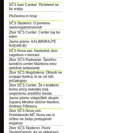
SČS Ivan Cankar: Ptroblemi se
še vrstijo
Pločevina in hrup
SČS Studenci: O pomenu
samoorganiziranosti
Zbor SČS Center: Center naj bo
eden
Javno pismo: KALIBRIRAJTE
RADARJE!
SČS Nova vas: Naslednji zbor
zagotovo v dvorani
Zbor SČS Radvanje: Športno-
turistični center Maribora brez
splošne ambulante
Zbor SČS Magdalena: Oblasti ne
izvajajo funkcij, ki se od njih
pričakujejo
Zbor SČS Center: Že v kratkem
bomo priča nekoliko bolj
urejenemu središču mesta
Javno pismo vstajniških skupin
županu Mestne občine Maribor,
Andreju Fištravcu
Zbor SČS Nova vas:
Predstavniki MČ Nova vas si
očitno ne želijo prebujenih
krajanov
Zbor SČS Studenci: Poziv
Studenčanom, da se aktivirajo!