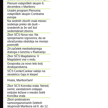
Plenum vstajniških skupin 6.
decembra v Mariboru
Uradni program Plenuma
vstajniških skupin Centralne
evrope
Na sedmih zborih vsak mesec
sodeluje preko sto ljudi –
izvedenih je že več kot
sedemdeset zborov.
Zbor SČS Nova vas: Ne
sprejemamo izgovorov, da se
obračunska obdobja ne morejo
poenotiti
ZA začetek medsebojnega
dialoga o turizmu v Radvanju
Zbor SČS Magdalena: V
Magdaleni vse v redu
Gosposka za novo leto bolj
dostojanstvena
SČS CenterCankar vabijo na
skodelico čaja in klepet
Hvala, Mariborčani!
Zbor SCS Koroska vrata: Nered,
nemir, vandalizem ostajajo
neljube težave v mestni četrti
Koroška vrata
Zbori prebivalcev
samoorganiziranih četrtnih
skupnosti Maribora od 6. do 12.