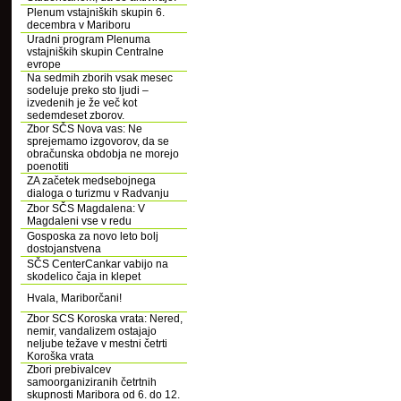
Plenum vstajniških skupin 6.
decembra v Mariboru
Uradni program Plenuma
vstajniških skupin Centralne
evrope
Na sedmih zborih vsak mesec
sodeluje preko sto ljudi –
izvedenih je že več kot
sedemdeset zborov.
Zbor SČS Nova vas: Ne
sprejemamo izgovorov, da se
obračunska obdobja ne morejo
poenotiti
ZA začetek medsebojnega
dialoga o turizmu v Radvanju
Zbor SČS Magdalena: V
Magdaleni vse v redu
Gosposka za novo leto bolj
dostojanstvena
SČS CenterCankar vabijo na
skodelico čaja in klepet
Hvala, Mariborčani!
Zbor SCS Koroska vrata: Nered,
nemir, vandalizem ostajajo
neljube težave v mestni četrti
Koroška vrata
Zbori prebivalcev
samoorganiziranih četrtnih
skupnosti Maribora od 6. do 12.