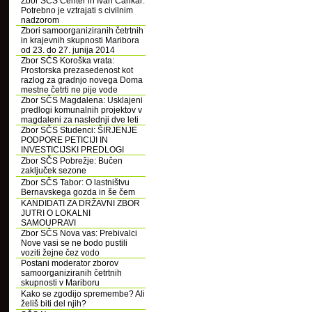
Zbor SČS Center in Ivan Cankar:
Potrebno je vztrajati s civilnim
nadzorom
Zbori samoorganiziranih četrtnih
in krajevnih skupnosti Maribora
od 23. do 27. junija 2014
Zbor SČS Koroška vrata:
Prostorska prezasedenost kot
razlog za gradnjo novega Doma
mestne četrti ne pije vode
Zbor SČS Magdalena: Usklajeni
predlogi komunalnih projektov v
magdaleni za naslednji dve leti
Zbor SČS Studenci: ŠIRJENJE
PODPORE PETICIJI IN
INVESTICIJSKI PREDLOGI
Zbor SČS Pobrežje: Bučen
zaključek sezone
Zbor SČS Tabor: O lastništvu
Bernavskega gozda in še čem
KANDIDATI ZA DRŽAVNI ZBOR
JUTRI O LOKALNI
SAMOUPRAVI
Zbor SČS Nova vas: Prebivalci
Nove vasi se ne bodo pustili
voziti žejne čez vodo
Postani moderator zborov
samoorganiziranih četrtnih
skupnosti v Mariboru
Kako se zgodijo spremembe? Ali
želiš biti del njih?