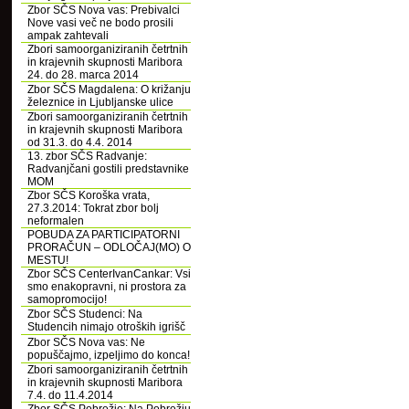
Zbor SČS Nova vas: Prebivalci
Nove vasi več ne bodo prosili
ampak zahtevali
Zbori samoorganiziranih četrtnih
in krajevnih skupnosti Maribora
24. do 28. marca 2014
Zbor SČS Magdalena: O križanju
železnice in Ljubljanske ulice
Zbori samoorganiziranih četrtnih
in krajevnih skupnosti Maribora
od 31.3. do 4.4. 2014
13. zbor SČS Radvanje:
Radvanjčani gostili predstavnike
MOM
Zbor SČS Koroška vrata,
27.3.2014: Tokrat zbor bolj
neformalen
POBUDA ZA PARTICIPATORNI
PRORAČUN – ODLOČAJ(MO) O
MESTU!
Zbor SČS CenterIvanCankar: Vsi
smo enakopravni, ni prostora za
samopromocijo!
Zbor SČS Studenci: Na
Studencih nimajo otroških igrišč
Zbor SČS Nova vas: Ne
popuščajmo, izpeljimo do konca!
Zbori samoorganiziranih četrtnih
in krajevnih skupnosti Maribora
7.4. do 11.4.2014