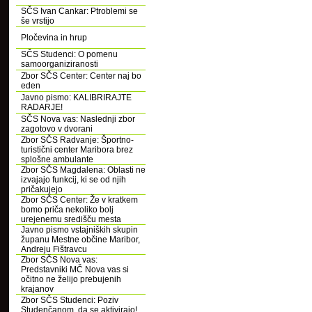
SČS Ivan Cankar: Ptroblemi se
še vrstijo
Pločevina in hrup
SČS Studenci: O pomenu
samoorganiziranosti
Zbor SČS Center: Center naj bo
eden
Javno pismo: KALIBRIRAJTE
RADARJE!
SČS Nova vas: Naslednji zbor
zagotovo v dvorani
Zbor SČS Radvanje: Športno-
turistični center Maribora brez
splošne ambulante
Zbor SČS Magdalena: Oblasti ne
izvajajo funkcij, ki se od njih
pričakujejo
Zbor SČS Center: Že v kratkem
bomo priča nekoliko bolj
urejenemu središču mesta
Javno pismo vstajniških skupin
županu Mestne občine Maribor,
Andreju Fištravcu
Zbor SČS Nova vas:
Predstavniki MČ Nova vas si
očitno ne želijo prebujenih
krajanov
Zbor SČS Studenci: Poziv
Studenčanom, da se aktivirajo!