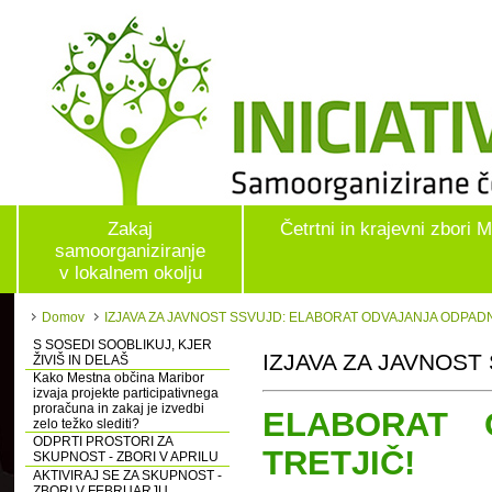
Zakaj
Četrtni in krajevni zbori 
samoorganiziranje
v lokalnem okolju
Domov
IZJAVA ZA JAVNOST SSVUJD: ELABORAT ODVAJANJA ODPADNE
S SOSEDI SOOBLIKUJ, KJER
IZJAVA ZA JAVNOST 
ŽIVIŠ IN DELAŠ
Kako Mestna občina Maribor
izvaja projekte participativnega
proračuna in zakaj je izvedbi
ELABORAT 
zelo težko slediti?
ODPRTI PROSTORI ZA
TRETJIČ!
SKUPNOST - ZBORI V APRILU
AKTIVIRAJ SE ZA SKUPNOST -
ZBORI V FEBRUARJU