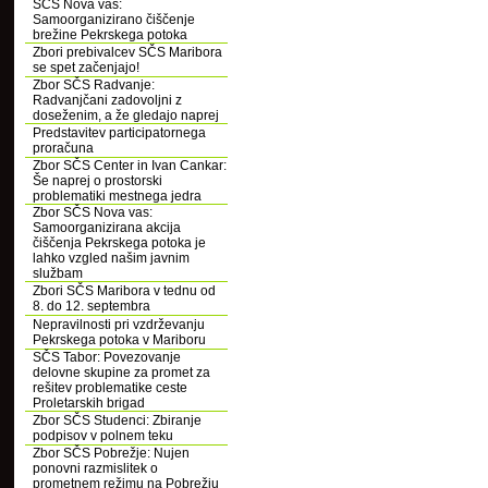
SČS Nova vas:
Samoorganizirano čiščenje
brežine Pekrskega potoka
Zbori prebivalcev SČS Maribora
se spet začenjajo!
Zbor SČS Radvanje:
Radvanjčani zadovoljni z
doseženim, a že gledajo naprej
Predstavitev participatornega
proračuna
Zbor SČS Center in Ivan Cankar:
Še naprej o prostorski
problematiki mestnega jedra
Zbor SČS Nova vas:
Samoorganizirana akcija
čiščenja Pekrskega potoka je
lahko vzgled našim javnim
službam
Zbori SČS Maribora v tednu od
8. do 12. septembra
Nepravilnosti pri vzdrževanju
Pekrskega potoka v Mariboru
SČS Tabor: Povezovanje
delovne skupine za promet za
rešitev problematike ceste
Proletarskih brigad
Zbor SČS Studenci: Zbiranje
podpisov v polnem teku
Zbor SČS Pobrežje: Nujen
ponovni razmislitek o
prometnem režimu na Pobrežju