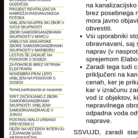
MIYAWAKI MINI URBANI
na kanalizacijsko
GOZDIČEK
PROJEKT REVITALIZACIJA
brez posebnega na
NABREŽJA RADVANJSKEGA
POTOKA
mora javno objavi
VABLJENI NA APRILSKI ZBOR V
obvestiti.
SVOJI SKUPNOSTI
ZBORI SAMOORGANIZIRANIH
Vsi uporabniki st
SKUPNOSTI V MARCU
VABILO NA JANUARSKE
obravnavani, saj 
ZBORE SAMOORGANIZIRANIH
naprav (v nasprot
SKUPNOSTI V MARIBORU
LESTOS ŠE ZADNJIČ NA
sprejemom Elabor
POGOVOR S SOSEDI
ZA POHORJE BREZ VETRNIH
Zaradi tega tudi 
ELEKTRARN
priključeni na ka
NOVEMBRA PRAV LEPO
VABLJENI NA POGOVOR S
cenah, ker je prik
SOSEDI
kar v izračunu z
Temelj participacije je zaupanje
vod iz objektov, k
SPET ZAČENJAMO Z ZBORI
SAMOORGANIZIRANIH
nepravilnega obr
SKUPNOSTI. VABLJENI!
SAMOORGANIZIRANJE V
odpadna voda odv
JUNIJU
naprave.
POSTAVILI MALO URBANO
DREVESNICO
ODZIV NA VEČEROV INTERVJU
SSVUJD, zaradi stan
Z ŽUPANOM SAŠO
ARSENOVIČEM