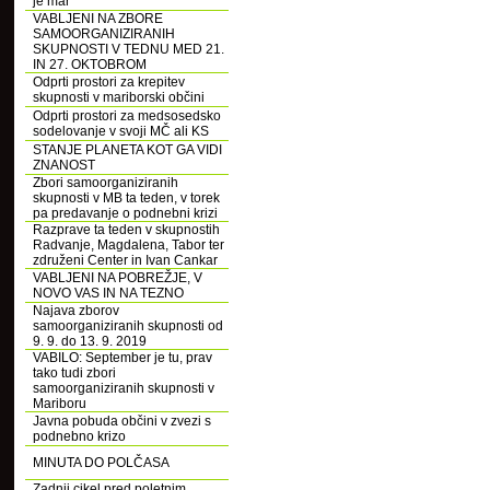
je mar
VABLJENI NA ZBORE
SAMOORGANIZIRANIH
SKUPNOSTI V TEDNU MED 21.
IN 27. OKTOBROM
Odprti prostori za krepitev
skupnosti v mariborski občini
Odprti prostori za medsosedsko
sodelovanje v svoji MČ ali KS
STANJE PLANETA KOT GA VIDI
ZNANOST
Zbori samoorganiziranih
skupnosti v MB ta teden, v torek
pa predavanje o podnebni krizi
Razprave ta teden v skupnostih
Radvanje, Magdalena, Tabor ter
združeni Center in Ivan Cankar
VABLJENI NA POBREŽJE, V
NOVO VAS IN NA TEZNO
Najava zborov
samoorganiziranih skupnosti od
9. 9. do 13. 9. 2019
VABILO: September je tu, prav
tako tudi zbori
samoorganiziranih skupnosti v
Mariboru
Javna pobuda občini v zvezi s
podnebno krizo
MINUTA DO POLČASA
Zadnji cikel pred poletnim