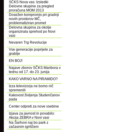
SČKS Nova vas: Izsledki
Delovne skupine za pregled
proračuna MOM 2013
Dosežen kompromis pri gradnji
novih prostorov MČ,
problematiziran promet
Delovna skupina za okolje
organizirala sprehod po Novi
vasi
Nevaren Trg Revolucije
Vse generacije poprijele za
grablje
EN BOJ!
Najave zborov SČKS Maribora v
tednu od 17. do 23. junija
KAKO VARNO NA PIRAMIDO?
Izza televizorja ne bomo nič
spremenili
Kakovost življenja Studenčanov
pada
Center odpreti za nove vsebine
Izjava za javnost in povabilo:
Akcija ZEBRA v Novi vasi
Na Šarhovi naj bo park z
začasnim igriščem