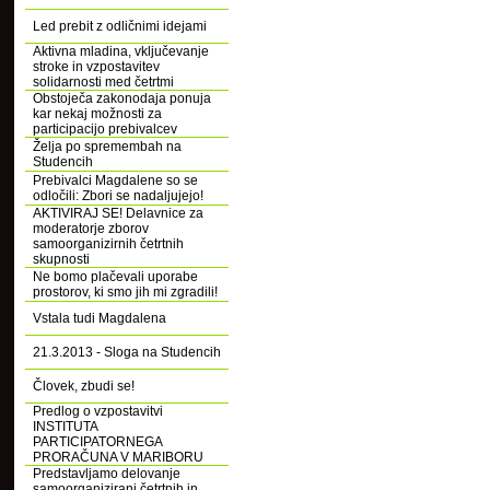
Led prebit z odličnimi idejami
Aktivna mladina, vključevanje
stroke in vzpostavitev
solidarnosti med četrtmi
Obstoječa zakonodaja ponuja
kar nekaj možnosti za
participacijo prebivalcev
Želja po spremembah na
Studencih
Prebivalci Magdalene so se
odločili: Zbori se nadaljujejo!
AKTIVIRAJ SE! Delavnice za
moderatorje zborov
samoorganizirnih četrtnih
skupnosti
Ne bomo plačevali uporabe
prostorov, ki smo jih mi zgradili!
Vstala tudi Magdalena
21.3.2013 - Sloga na Studencih
Človek, zbudi se!
Predlog o vzpostavitvi
INSTITUTA
PARTICIPATORNEGA
PRORAČUNA V MARIBORU
Predstavljamo delovanje
samoorganizirani četrtnih in