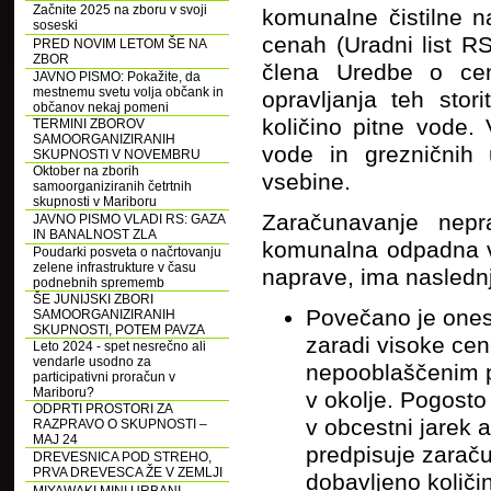
Začnite 2025 na zboru v svoji
komunalne čistilne 
soseski
cenah (Uradni list RS
PRED NOVIM LETOM ŠE NA
ZBOR
člena Uredbe o ce
JAVNO PISMO: Pokažite, da
mestnemu svetu volja občank in
opravljanja teh sto
občanov nekaj pomeni
količino pitne vode
TERMINI ZBOROV
SAMOORGANIZIRANIH
vode in grezničnih 
SKUPNOSTI V NOVEMBRU
Oktober na zborih
vsebine.
samoorganiziranih četrtnih
skupnosti v Mariboru
Zaračunavanje nepr
JAVNO PISMO VLADI RS: GAZA
IN BANALNOST ZLA
komunalna odpadna vo
Poudarki posveta o načrtovanju
zelene infrastrukture v času
naprave, ima naslednj
podnebnih sprememb
ŠE JUNIJSKI ZBORI
Povečano je onesn
SAMOORGANIZIRANIH
SKUPNOSTI, POTEM PAVZA
zaradi visoke ce
Leto 2024 - spet nesrečno ali
vendarle usodno za
nepooblaščenim pr
participativni proračun v
Mariboru?
v okolje. Pogosto
ODPRTI PROSTORI ZA
v obcestni jarek a
RAZPRAVO O SKUPNOSTI –
MAJ 24
predpisuje zarač
DREVESNICA POD STREHO,
PRVA DREVESCA ŽE V ZEMLJI
dobavljeno količin