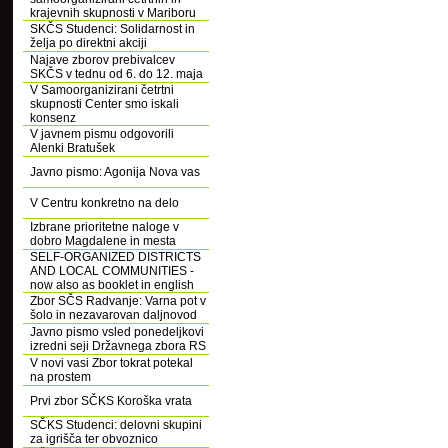
krajevnih skupnosti v Mariboru
SKČS Studenci: Solidarnost in
želja po direktni akciji
Najave zborov prebivalcev
SKČS v tednu od 6. do 12. maja
V Samoorganizirani četrtni
skupnosti Center smo iskali
konsenz
V javnem pismu odgovorili
Alenki Bratušek
Javno pismo: Agonija Nova vas
V Centru konkretno na delo
Izbrane prioritetne naloge v
dobro Magdalene in mesta
SELF-ORGANIZED DISTRICTS
AND LOCAL COMMUNITIES -
now also as booklet in english
Zbor SČS Radvanje: Varna pot v
šolo in nezavarovan daljnovod
Javno pismo vsled ponedeljkovi
izredni seji Državnega zbora RS
V novi vasi Zbor tokrat potekal
na prostem
Prvi zbor SČKS Koroška vrata
SČKS Studenci: delovni skupini
za igrišča ter obvoznico