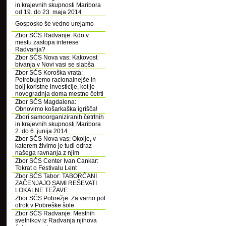
in krajevnih skupnosti Maribora
od 19. do 23. maja 2014
Gosposko še vedno urejamo
Zbor SČS Radvanje: Kdo v
mestu zastopa interese
Radvanja?
Zbor SČS Nova vas: Kakovost
bivanja v Novi vasi se slabša
Zbor SČS Koroška vrata:
Potrebujemo racionalnejše in
bolj koristne investicije, kot je
novogradnja doma mestne četrti
Zbor SČS Magdalena:
Obnovimo košarkaška igrišča!
Zbori samoorganiziranih četrtnih
in krajevnih skupnosti Maribora
2. do 6. junija 2014
Zbor SČS Nova vas: Okolje, v
katerem živimo je tudi odraz
našega ravnanja z njim
Zbor SČS Center Ivan Cankar:
Tokrat o Festivalu Lent
Zbor SČS Tabor: TABORČANI
ZAČENJAJO SAMI REŠEVATI
LOKALNE TEŽAVE
Zbor SČS Pobrežje: Za varno pot
otrok v Pobreške šole
Zbor SČS Radvanje: Mestnih
svetnikov iz Radvanja njihova