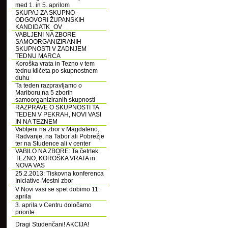
med 1. in 5. aprilom
SKUPAJ ZA SKUPNO -
ODGOVORI ŽUPANSKIH
KANDIDATK_OV
VABLJENI NA ZBORE
SAMOORGANIZIRANIH
SKUPNOSTI V ZADNJEM
TEDNU MARCA
Koroška vrata in Tezno v tem
tednu kličeta po skupnostnem
duhu
Ta teden razpravljamo o
Mariboru na 5 zborih
samoorganiziranih skupnosti
RAZPRAVE O SKUPNOSTI TA
TEDEN V PEKRAH, NOVI VASI
IN NA TEZNEM
Vabljeni na zbor v Magdaleno,
Radvanje, na Tabor ali Pobrežje
ter na Studence ali v center
VABILO NA ZBORE: Ta četrtek
TEZNO, KOROŠKA VRATA in
NOVA VAS
25.2.2013: Tiskovna konferenca
Iniciative Mestni zbor
V Novi vasi se spet dobimo 11.
aprila
3. aprila v Centru določamo
priorite
Dragi Studenčani! AKCIJA!