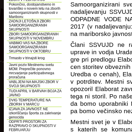
Samoorganizirani sve
Pokončno, dostojanstveno in
tovariško v novem letu na zborih
nadaljevanju SSVUJ
samoorganiziranih skupnosti v
Mariboru
ODPADNE VODE NA
ZADNJI LETOŠNJI ZBORI
2017 (v nadaljevanju:
SAMOORGANIZIRANIH
SKUPNOSTI
na mariborsko javnost
ZBORI SAMOORGANIZIRANIH
SKUPNOSTI V NOVEMBRU
VABIMO VAS NA ZBORE
Člani SSVUJD ne ra
SAMOORGANIZIRANIH
uprave in vodja Urada
SKUPNOSTI V OKTOBRU
Trmasto v trinajsti krog
gre pri predlogu Elab
Javni poziv Mestnemu svetu
cen storitev obveznih 
MOM: Preprečite ponovno
Uredba o cenah), Ela
mrcvarjenje participativnega
proračuna
v potrditev. Mestni 
VABLJENI NA MAJSKI ZBOR V
SVOJI SKUPNOSTI
opozoril Elaborat zav
TUDI APRIL V BARVAH BOJA ZA
tega ni storil. Po na
JAVNO
DVIG TEMPERATURE NA
da bomo uporabniki N
ZBORIH V MARCU
IZJAVA ZA JAVNOST: NE
pa bomo večinsko neza
izkoriščanju športa za zakrivanje
genocida
Mestni svet je v Elab
ODPRTI PROSTORI ZA
RAZPRAVO O SKUPNOSTI V
s katerih se komun
FEBRUARJU