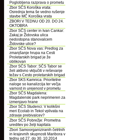
Poglobljena razprava o prometu
Zbor SČS Koroška vrata:
Osrednja tema še vedno rušenje
stavbe MČ Koroška vrata
ZBORI V TEDNU OD 20. DO 24.
OKTOBRA
Zbor SČS center in Ivan Cankar:
Zakaj je Židovska ulica
nedostopna stanovalcem
Židovske ulice?
Zbor SČS Nova vas: Predlog za
zmanjšanje hrupa na Cesti
Proletarskih brigad je že
oblikovan
Zbor SČS Tabor: SČS Tabor se
želi aktivno vključiti v reševanje
težav s Cesto proletarskih brigad
Zbor SKS Kamnica: Prioritetne
naloge so kanalizcija ter večja
varnost in urejenost v prometu
Zbor SČS Magdalena:
Magdalenski park neprimeren za
izmenjavo hrane
Zbor SČS Studenci: V kolikšni
meri Ecolab in Tekol vplivata na
zdravje prebivalcev?
Zbor SČS Pobrežje: Prometna
ureditev po želji kapitala
Zbori Samoorganiziranih četrtnih
in krajevnih skupnosti Maribora v
tednu od 27. do 30. 10.2014