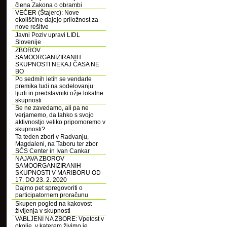
člena Zakona o obrambi
VEČER (Štajerc): Nove
okoliščine dajejo priložnost za
nove rešitve
Javni Poziv upravi LIDL
Slovenije
ZBOROV
SAMOORGANIZIRANIH
SKUPNOSTI NEKAJ ČASA NE
BO
Po sedmih letih se vendarle
premika tudi na sodelovanju
ljudi in predstavniki ožje lokalne
skupnosti
Se ne zavedamo, ali pa ne
verjamemo, da lahko s svojo
aktivnostjo veliko pripomoremo v
skupnosti?
Ta teden zbori v Radvanju,
Magdaleni, na Taboru ter zbor
SČS Center in Ivan Cankar
NAJAVA ZBOROV
SAMOORGANIZIRANIH
SKUPNOSTI V MARIBORU OD
17. DO 23. 2. 2020
Dajmo pet spregovoriti o
participatornem proračunu
Skupen pogled na kakovost
življenja v skupnosti
VABLJENI NA ZBORE: Vpetost v
okolje, v katerem živimo je