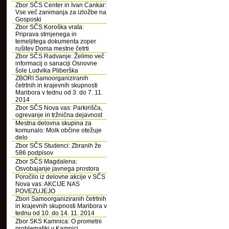
Zbor SČS Center in Ivan Cankar:
Vse več zanimanja za izložbe na
Gosposki
Zbor SČS Koroška vrata:
Priprava strnjenega in
temeljitega dokumenta zoper
rušitev Doma mestne četrti
Zbor SČS Radvanje: Želimo več
informacij o sanaciji Osnovne
šole Ludvika Pliberška
ZBORI Samoorganiziranih
četrtnih in krajevnih skupnosti
Maribora v tednu od 3. do 7. 11.
2014
Zbor SČS Nova vas: Parkirišča,
ogrevanje in tržnična dejavnost
Mestna delovna skupina za
komunalo: Molk občine otežuje
delo
Zbor SČS Studenci: Zbranih že
586 podpisov
Zbor SČS Magdalena:
Osvobajanje javnega prostora
Poročilo iz delovne akcije v SČS
Nova vas: AKCIJE NAS
POVEZUJEJO
Zbori Samoorganiziranih četrtnih
in krajevnih skupnosti Maribora v
tednu od 10. do 14. 11. 2014
Zbor SKS Kamnica: O prometni
problematiki v Kamnici