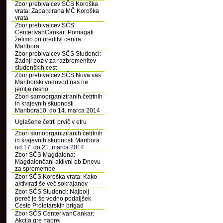
Zbor prebivalcev SČS Koroška
vrata: Zaparkirana MČ Koroška
vrata
Zbor prebivalcev SČS
CenterIvanCankar: Pomagati
želimo pri ureditvi centra
Maribora
Zbor prebivalcev SČS Studenci:
Zadnji poziv za razbremenitev
studenških cest
Zbor prebivalcev SČS Nova vas:
Mariborski vodovod nas ne
jemlje resno
Zbori samoorganiziranih četrtnih
in krajevnih skupnosti
Maribora10. do 14. marca 2014
Uglašene četrti prvič v etru
Zbori samoorganiziranih četrtnih
in krajevnih skupnosti Maribora
od 17. do 21. marca 2014
Zbor SČS Magdalena:
Magdalenčani aktivni ob Dnevu
za spremembe
Zbor SČS Koroška vrata: Kako
aktivirati še več sokrajanov
Zbor SČS Studenci: Najbolj
pereč je še vedno podaljšek
Ceste Proletarskih brigad
Zbor SČS CenterIvanCankar:
Akcija gre naprej