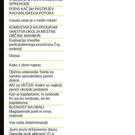
SPREHODE
POPIS KAČJIH PASTIRJEV
RADVANJSKEGA POTOKA
Usoda vode je v naših rokah!
KOMENTARJI NA PROGRAM
VARSTVA OKOLJA MESTNE
OBČINE MARIBOR
Evalvacija izvedbe
participativnega proračuna Čuj,
sodeluj!
Glasuj
Kako z zbori naprej
Občina ustanavlja Sveta za
varstvo uporabnikov javnih
dobrin
IMZ za VEČER: Kateri so najbolj
pereči okoljski problemi
Kjer je kapitalizem, ni svobode.
Ko pa bo svoboda, ne bo
kapitalizma.
BUDNOST NA OKNU:
Magdalenski park in nova
realnost
Vse naše diskriminacije
Javni poziv državnemu zboru:
Glasujte proti aktivaciji 37.a