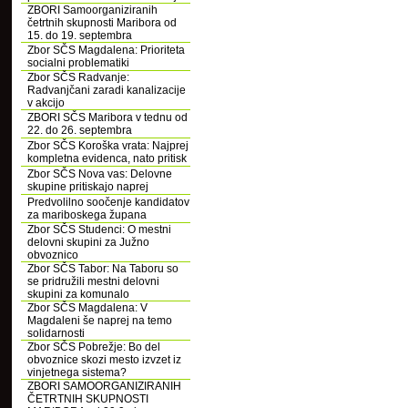
ZBORI Samoorganiziranih
četrtnih skupnosti Maribora od
15. do 19. septembra
Zbor SČS Magdalena: Prioriteta
socialni problematiki
Zbor SČS Radvanje:
Radvanjčani zaradi kanalizacije
v akcijo
ZBORI SČS Maribora v tednu od
22. do 26. septembra
Zbor SČS Koroška vrata: Najprej
kompletna evidenca, nato pritisk
Zbor SČS Nova vas: Delovne
skupine pritiskajo naprej
Predvolilno soočenje kandidatov
za mariboskega župana
Zbor SČS Studenci: O mestni
delovni skupini za Južno
obvoznico
Zbor SČS Tabor: Na Taboru so
se pridružili mestni delovni
skupini za komunalo
Zbor SČS Magdalena: V
Magdaleni še naprej na temo
solidarnosti
Zbor SČS Pobrežje: Bo del
obvoznice skozi mesto izvzet iz
vinjetnega sistema?
ZBORI SAMOORGANIZIRANIH
ČETRTNIH SKUPNOSTI