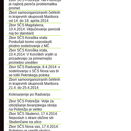
Zbor SČS Pobrežje: Na Pobrežju
je najbolj pereča problematika
promet
Zbori samoorganiziranih četrtnih
in krajevnih skupnosti Maribora
od 14. do 18. aprila 2014
Zbor SČS Magdalena,
10.4.2014: Vključevanje javnosti
naj bo standard
Zbor SČS Koraška vrata:
Poskušali bomo vzpostaviti
plodno sodelovanje z MČ
Zbor SČS Koroška vrata,
10.4.2014: V Koroških vratih si
prizadevajo za primernejšo
prometno ureditev
Zbor SČS Radvanje, 8.4.2014: v
sodelovanju s SČS Nova vas bi
se lotili Pekrskega potoka
Zbori samoorganiziranih četrtnih
in krajevnih skupnosti Maribora
21.4. do 25.4.2014
Kolesarjenje po Radvanju
Zbor SČS Pobrežje: Volje za
izboljšanje bivanjskega okolja
na Pobrežju je veliko
Zbor SČS Studenci, 17.4.2014:
Neposluh s strani občine sili
Studenčane na ulico
Zbor SČS Nova vas, 17.4.2014:
Potrebno je urediti okolico