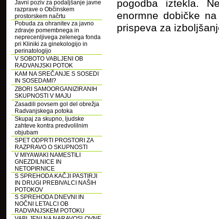
pogodba iztekla. Ne
Javni poziv za podaljšanje javne
razprave o Občinskem
enormne dobičke na 
prostorskem načrtu
Pobuda za ohranitev za javno
prispeva za izboljšanj
zdravje pomembnega in
neprecenljivega zelenega fonda
pri Kliniki za ginekologijo in
perinatologijo
V SOBOTO VABLJENI OB
RADVANJSKI POTOK
KAM NA SREČANJE S SOSEDI
IN SOSEDAMI?
ZBORI SAMOORGANIZIRANIH
SKUPNOSTI V MAJU
Zasadili povsem gol del obrežja
Radvanjskega potoka
Skupaj za skupno, ljudske
zahteve kontra predvolilnim
objubam
SPET ODPRTI PROSTORI ZA
RAZPRAVO O SKUPNOSTI
V MIYAWAKI NAMESTILI
GNEZDILNICE IN
NETOPIRNICE
S SPREHODA KAČJI PASTIRJI
IN DRUGI PREBIVALCI NAŠIH
POTOKOV
S SPREHODA DNEVNI IN
NOČNI LETALCI OB
RADVANJSKEM POTOKU
VABLJENI NA NARAVOSLOVNE