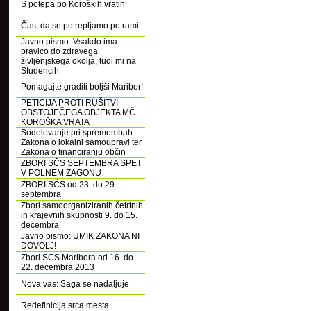
S potepa po Koroških vratih
Čas, da se potrepljamo po rami
Javno pismo: Vsakdo ima
pravico do zdravega
življenjskega okolja, tudi mi na
Studencih
Pomagajte graditi boljši Maribor!
PETICIJA PROTI RUŠITVI
OBSTOJEČEGA OBJEKTA MČ
KOROŠKA VRATA
Sodelovanje pri spremembah
Zakona o lokalni samoupravi ter
Zakona o financiranju občin
ZBORI SČS SEPTEMBRA SPET
V POLNEM ZAGONU
ZBORI SČS od 23. do 29.
septembra
Zbori samoorganiziranih četrtnih
in krajevnih skupnosti 9. do 15.
decembra
Javno pismo: UMIK ZAKONA NI
DOVOLJ!
Zbori SCS Maribora od 16. do
22. decembra 2013
Nova vas: Saga se nadaljuje
Redefinicija srca mesta