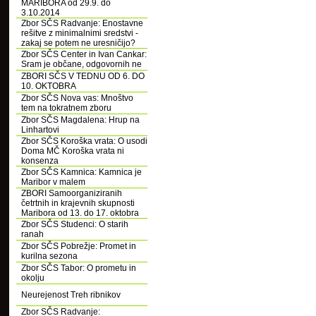
MARIBORA od 29.9. do
3.10.2014
Zbor SČS Radvanje: Enostavne
rešitve z minimalnimi sredstvi -
zakaj se potem ne uresničijo?
Zbor SČS Center in Ivan Cankar:
Sram je občane, odgovornih ne
ZBORI SČS V TEDNU OD 6. DO
10. OKTOBRA
Zbor SČS Nova vas: Mnoštvo
tem na tokratnem zboru
Zbor SČS Magdalena: Hrup na
Linhartovi
Zbor SČS Koroška vrata: O usodi
Doma MČ Koroška vrata ni
konsenza
Zbor SČS Kamnica: Kamnica je
Maribor v malem
ZBORI Samoorganiziranih
četrtnih in krajevnih skupnosti
Maribora od 13. do 17. oktobra
Zbor SČS Studenci: O starih
ranah
Zbor SČS Pobrežje: Promet in
kurilna sezona
Zbor SČS Tabor: O prometu in
okolju
Neurejenost Treh ribnikov
Zbor SČS Radvanje: