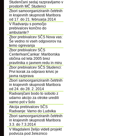
Studenčani sedaj razpravljamo v
prostorih MČ Studenci
Zbori samoorganiziranih četrtnih
in krajevnih skupnosti Maribora
od 17. do 21. februarja 2014
V Radvanju s pomočjo
prebivalcev končno do
ambulante?
Zbor prebivalcev SČS Nova vas:
Še vedno ni vseh odgovorov na
temo ogrevanja
Zbor prebivalcev SČS
CenterIvanCankar: Mariborska
občina od leta 2005 brez
pravilnika o javnem redu in miru
Zbor prebivalcev SČS Studenci:
Prvi korak za odpravo krivic je
javna razprava
Zbori samoorganiziranih četrtnih
in krajevnih skupnosti Maribora
od 24. do 28. 2. 2014
Radvanjčani bodo to soboto z
udarno akcijo za otroke uredili
varno pot v šolo
Akcija prebivalcev SČS
Radvanje: Varno do Ludvika
Zbori samoorganiziranih četrtnih
in krajevnih skupnosti Maribora
3.3. do 7.3.2014
V Magdaleni želijo videti projekt
podvoza pod železnico