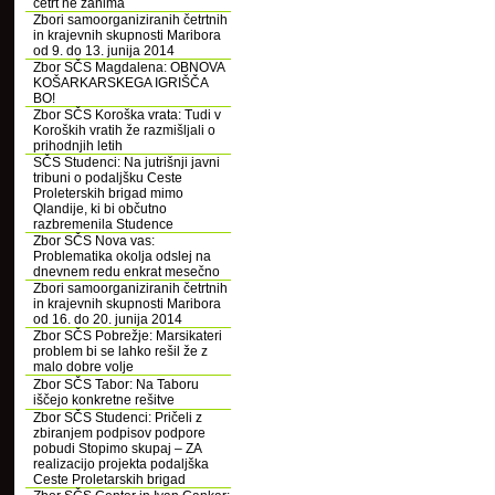
četrt ne zanima
Zbori samoorganiziranih četrtnih
in krajevnih skupnosti Maribora
od 9. do 13. junija 2014
Zbor SČS Magdalena: OBNOVA
KOŠARKARSKEGA IGRIŠČA
BO!
Zbor SČS Koroška vrata: Tudi v
Koroških vratih že razmišljali o
prihodnjih letih
SČS Studenci: Na jutrišnji javni
tribuni o podaljšku Ceste
Proleterskih brigad mimo
Qlandije, ki bi občutno
razbremenila Studence
Zbor SČS Nova vas:
Problematika okolja odslej na
dnevnem redu enkrat mesečno
Zbori samoorganiziranih četrtnih
in krajevnih skupnosti Maribora
od 16. do 20. junija 2014
Zbor SČS Pobrežje: Marsikateri
problem bi se lahko rešil že z
malo dobre volje
Zbor SČS Tabor: Na Taboru
iščejo konkretne rešitve
Zbor SČS Studenci: Pričeli z
zbiranjem podpisov podpore
pobudi Stopimo skupaj – ZA
realizacijo projekta podaljška
Ceste Proletarskih brigad