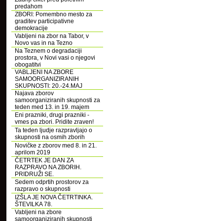
predahom
ZBORI: Pomembno mesto za
graditev participativne
demokracije
Vabljeni na zbor na Tabor, v
Novo vas in na Tezno
Na Teznem o degradaciji
prostora, v Novi vasi o njegovi
obogatitvi
VABLJENI NA ZBORE
SAMOORGANIZIRANIH
SKUPNOSTI: 20.-24.MAJ
Najava zborov
samoorganiziranih skupnosti za
teden med 13. in 19. majem
Eni prazniki, drugi prazniki -
vmes pa zbori. Pridite zraven!
Ta teden ljudje razpravljajo o
skupnosti na osmih zborih
Novičke z zborov med 8. in 21.
aprilom 2019
ČETRTEK JE DAN ZA
RAZPRAVO NA ZBORIH.
PRIDRUŽI SE.
Sedem odprtih prostorov za
razpravo o skupnosti
IZŠLA JE NOVA ČETRTINKA.
ŠTEVILKA 78.
Vabljeni na zbore
samoorganiziranih skupnosti