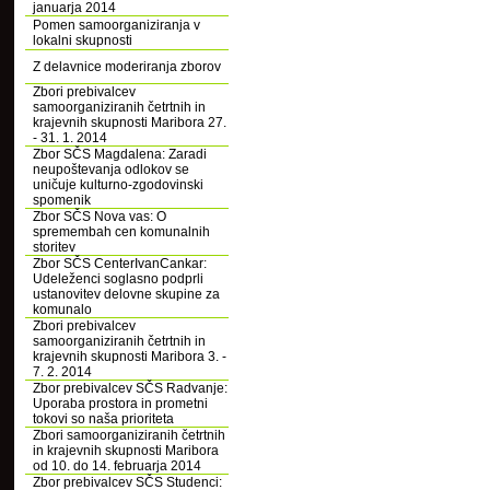
januarja 2014
Pomen samoorganiziranja v
lokalni skupnosti
Z delavnice moderiranja zborov
Zbori prebivalcev
samoorganiziranih četrtnih in
krajevnih skupnosti Maribora 27.
- 31. 1. 2014
Zbor SČS Magdalena: Zaradi
neupoštevanja odlokov se
uničuje kulturno-zgodovinski
spomenik
Zbor SČS Nova vas: O
spremembah cen komunalnih
storitev
Zbor SČS CenterIvanCankar:
Udeleženci soglasno podprli
ustanovitev delovne skupine za
komunalo
Zbori prebivalcev
samoorganiziranih četrtnih in
krajevnih skupnosti Maribora 3. -
7. 2. 2014
Zbor prebivalcev SČS Radvanje:
Uporaba prostora in prometni
tokovi so naša prioriteta
Zbori samoorganiziranih četrtnih
in krajevnih skupnosti Maribora
od 10. do 14. februarja 2014
Zbor prebivalcev SČS Studenci: