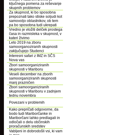
ključnega pomena za reševanje
skupnih problemov
Za skupnost, ki bo sposobna
prepoznati tako stiske soljudi kot
samovoljo oblastnikov, ob tem
pa bo sposobna tudi ukrepati
Vredno je vložiti delček prostega
časa in razmisleka v skupnost, v
kateri živimo
Leto 2019 na zboru
samoorganoziranih skupnosti
zaključujejo Studenci
Interesni safari z IMZ in SČS
Nova vas
Zbori samoorganiziranih
skupnosti v Mariboru
Veseli december na zborih
samoorganiziranih skupnosti
manj prazničen
Zbori samoorganiziranih
skupnosti v Mariboru v zadnjem
tednu novembra
Povezani v problemih
Kako prepričati odgovorne, da
bodo tudi Mariborčanke in
Mariborčani lahko predlagali in
odločali o delu občinskih
proračunskih sredstev
Vabljeni in dobrodošli vsi, ki vam