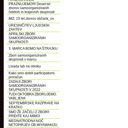
PRAZNUJEMO!!!! Deset let
zborov samoorganiziranih
četrtnih in krajevnih skupnosti
IMZ: 10 let zborov občank_ov
URESNIČITEV LJUDSKIH
ZAHTEV
APRILSKI ZBORI
SAMOORGANIZIRANIH
SKUPNOSTI
3. MARCA BOMO NA ŠTRAJKU
Zbori samoorganiziranih
skupnosti v marcu
Livada lab na obisku
Kako smo dobili participatorni
proračun
ZADNJI ZBORI
SAMOORGANIZIRANIH
SKUPNOSTI V 2022
TUDI OKTOBRA ZBORUJEMO.
VABLJENI!
SEPTEMBRSKE RAZPRAVE NA
KRATKO
SMO ŽE ZAČELI Z ZBORI!
PRIDITE KAJ MIMO!
MEDNATRODNA NOČ
NETOPIRJEV OB MIYAWAKIJU