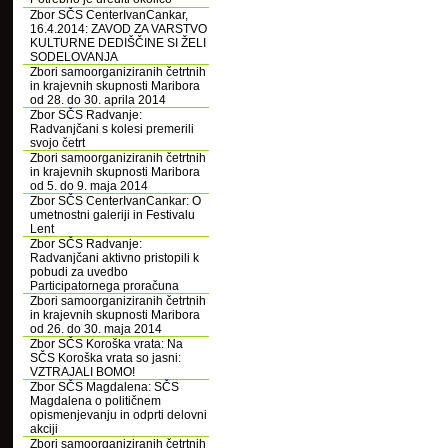
Zbor SČS CenterIvanCankar,
16.4.2014: ZAVOD ZA VARSTVO
KULTURNE DEDIŠČINE SI ŽELI
SODELOVANJA
Zbori samoorganiziranih četrtnih
in krajevnih skupnosti Maribora
od 28. do 30. aprila 2014
Zbor SČS Radvanje:
Radvanjčani s kolesi premerili
svojo četrt
Zbori samoorganiziranih četrtnih
in krajevnih skupnosti Maribora
od 5. do 9. maja 2014
Zbor SČS CenterIvanCankar: O
umetnostni galeriji in Festivalu
Lent
Zbor SČS Radvanje:
Radvanjčani aktivno pristopili k
pobudi za uvedbo
Participatornega proračuna
Zbori samoorganiziranih četrtnih
in krajevnih skupnosti Maribora
od 26. do 30. maja 2014
Zbor SČS Koroška vrata: Na
SČS Koroška vrata so jasni:
VZTRAJALI BOMO!
Zbor SČS Magdalena: SČS
Magdalena o političnem
opismenjevanju in odprti delovni
akciji
Zbori samoorganiziranih četrtnih