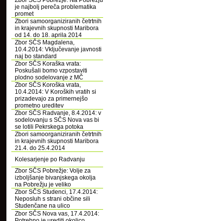
Zbor SČS Pobrežje: Na Pobrežju
je najbolj pereča problematika
promet
Zbori samoorganiziranih četrtnih
in krajevnih skupnosti Maribora
od 14. do 18. aprila 2014
Zbor SČS Magdalena,
10.4.2014: Vključevanje javnosti
naj bo standard
Zbor SČS Koraška vrata:
Poskušali bomo vzpostaviti
plodno sodelovanje z MČ
Zbor SČS Koroška vrata,
10.4.2014: V Koroških vratih si
prizadevajo za primernejšo
prometno ureditev
Zbor SČS Radvanje, 8.4.2014: v
sodelovanju s SČS Nova vas bi
se lotili Pekrskega potoka
Zbori samoorganiziranih četrtnih
in krajevnih skupnosti Maribora
21.4. do 25.4.2014
Kolesarjenje po Radvanju
Zbor SČS Pobrežje: Volje za
izboljšanje bivanjskega okolja
na Pobrežju je veliko
Zbor SČS Studenci, 17.4.2014:
Neposluh s strani občine sili
Studenčane na ulico
Zbor SČS Nova vas, 17.4.2014:
Potrebno je urediti okolico