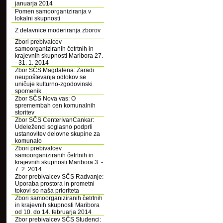
januarja 2014
Pomen samoorganiziranja v
lokalni skupnosti
Z delavnice moderiranja zborov
Zbori prebivalcev
samoorganiziranih četrtnih in
krajevnih skupnosti Maribora 27.
- 31. 1. 2014
Zbor SČS Magdalena: Zaradi
neupoštevanja odlokov se
uničuje kulturno-zgodovinski
spomenik
Zbor SČS Nova vas: O
spremembah cen komunalnih
storitev
Zbor SČS CenterIvanCankar:
Udeleženci soglasno podprli
ustanovitev delovne skupine za
komunalo
Zbori prebivalcev
samoorganiziranih četrtnih in
krajevnih skupnosti Maribora 3. -
7. 2. 2014
Zbor prebivalcev SČS Radvanje:
Uporaba prostora in prometni
tokovi so naša prioriteta
Zbori samoorganiziranih četrtnih
in krajevnih skupnosti Maribora
od 10. do 14. februarja 2014
Zbor prebivalcev SČS Studenci: