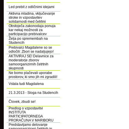
Led prebit z odličnimi idejami
Aktivna mladina, vključevanje
stroke in vzpostavitev
solidarnosti med četrtmi
Obstoječa zakonodaja ponuja
kar nekaj možnosti za
participacijo prebivalcev
Želja po spremembah na
Studencih
Prebivalci Magdalene so se
odločili: Zbori se nadaljujejo!
AKTIVIRAJ SE! Delavnice za
moderatorje zborov
samoorganizirnih četrtnih
skupnosti
Ne bomo plačevali uporabe
prostorov, ki smo jih mi zgradili!
Vstala tudi Magdalena
21.3.2013 - Sloga na Studencih
Človek, zbudi se!
Predlog o vzpostavitvi
INSTITUTA
PARTICIPATORNEGA
PRORAČUNA V MARIBORU
Predstavljamo delovanje
samoorganizirani četrtnih in