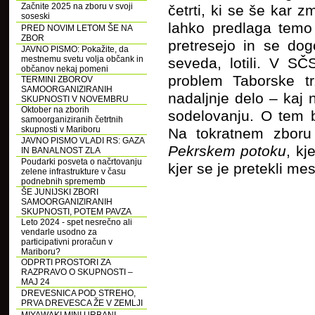
Začnite 2025 na zboru v svoji
četrti, ki se še kar 
soseski
lahko predlaga temo
PRED NOVIM LETOM ŠE NA
ZBOR
pretresejo in se dog
JAVNO PISMO: Pokažite, da
mestnemu svetu volja občank in
seveda, lotili. V S
občanov nekaj pomeni
problem Taborske trž
TERMINI ZBOROV
SAMOORGANIZIRANIH
nadaljnje delo – kaj 
SKUPNOSTI V NOVEMBRU
Oktober na zborih
sodelovanju. O tem b
samoorganiziranih četrtnih
skupnosti v Mariboru
Na tokratnem zboru
JAVNO PISMO VLADI RS: GAZA
Pekrskem potoku
, kj
IN BANALNOST ZLA
Poudarki posveta o načrtovanju
kjer se je pretekli mes
zelene infrastrukture v času
podnebnih sprememb
ŠE JUNIJSKI ZBORI
SAMOORGANIZIRANIH
SKUPNOSTI, POTEM PAVZA
Leto 2024 - spet nesrečno ali
vendarle usodno za
participativni proračun v
Mariboru?
ODPRTI PROSTORI ZA
RAZPRAVO O SKUPNOSTI –
MAJ 24
DREVESNICA POD STREHO,
PRVA DREVESCA ŽE V ZEMLJI