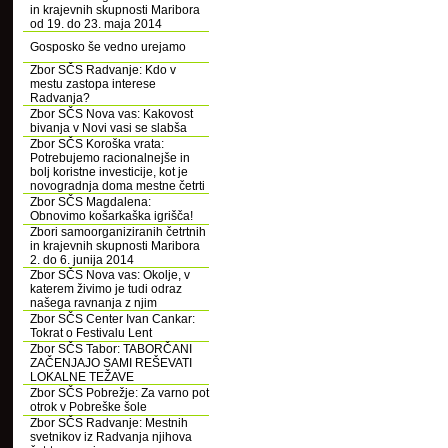
in krajevnih skupnosti Maribora
od 19. do 23. maja 2014
Gosposko še vedno urejamo
Zbor SČS Radvanje: Kdo v
mestu zastopa interese
Radvanja?
Zbor SČS Nova vas: Kakovost
bivanja v Novi vasi se slabša
Zbor SČS Koroška vrata:
Potrebujemo racionalnejše in
bolj koristne investicije, kot je
novogradnja doma mestne četrti
Zbor SČS Magdalena:
Obnovimo košarkaška igrišča!
Zbori samoorganiziranih četrtnih
in krajevnih skupnosti Maribora
2. do 6. junija 2014
Zbor SČS Nova vas: Okolje, v
katerem živimo je tudi odraz
našega ravnanja z njim
Zbor SČS Center Ivan Cankar:
Tokrat o Festivalu Lent
Zbor SČS Tabor: TABORČANI
ZAČENJAJO SAMI REŠEVATI
LOKALNE TEŽAVE
Zbor SČS Pobrežje: Za varno pot
otrok v Pobreške šole
Zbor SČS Radvanje: Mestnih
svetnikov iz Radvanja njihova