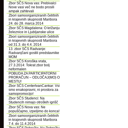
Zbor SČS Nova vas: Prebivalci
Nove vasi več ne bodo prosili
ampak zahtevali
Zbori samoorganiziranih četrtnih
in krajevnih skupnosti Maribora
24. do 28. marca 2014
Zbor SČS Magdalena: O križanju
železnice in Ljubljanske ulice
Zbori samoorganiziranih četrtnih
in krajevnih skupnosti Maribora
od 31.3. do 4.4. 2014
13. zbor SČS Radvanje:
Radvanjčani gostili predstavnike
MOM
Zbor SČS Koroška vrata,
27.3.2014: Tokrat zbor bolj
neformalen
POBUDA ZA PARTICIPATORNI
PRORAČUN – ODLOČAJ(MO) O
MESTU!
Zbor SČS CenterIvanCankar: Vsi
smo enakopravni, ni prostora za
samopromocijo!
Zbor SČS Studenci: Na
Studencih nimajo otroških igrišč
Zbor SČS Nova vas: Ne
popuščajmo, izpeljimo do konca!
Zbori samoorganiziranih četrtnih
in krajevnih skupnosti Maribora
7.4. do 11.4.2014