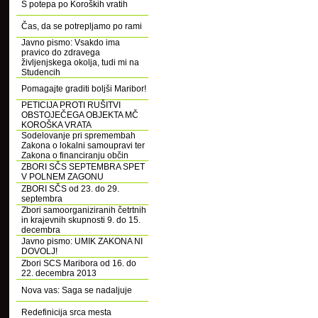
S potepa po Koroških vratih
Čas, da se potrepljamo po rami
Javno pismo: Vsakdo ima
pravico do zdravega
življenjskega okolja, tudi mi na
Studencih
Pomagajte graditi boljši Maribor!
PETICIJA PROTI RUŠITVI
OBSTOJEČEGA OBJEKTA MČ
KOROŠKA VRATA
Sodelovanje pri spremembah
Zakona o lokalni samoupravi ter
Zakona o financiranju občin
ZBORI SČS SEPTEMBRA SPET
V POLNEM ZAGONU
ZBORI SČS od 23. do 29.
septembra
Zbori samoorganiziranih četrtnih
in krajevnih skupnosti 9. do 15.
decembra
Javno pismo: UMIK ZAKONA NI
DOVOLJ!
Zbori SCS Maribora od 16. do
22. decembra 2013
Nova vas: Saga se nadaljuje
Redefinicija srca mesta