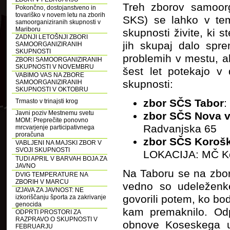
Treh zborov samoorga
Pokončno, dostojanstveno in
tovariško v novem letu na zborih
SKS) se lahko v tem
samoorganiziranih skupnosti v
Mariboru
skupnosti živite, ki s
ZADNJI LETOŠNJI ZBORI
jih skupaj dalo spr
SAMOORGANIZIRANIH
SKUPNOSTI
problemih v mestu, al
ZBORI SAMOORGANIZIRANIH
SKUPNOSTI V NOVEMBRU
šest let potekajo v 
VABIMO VAS NA ZBORE
skupnosti:
SAMOORGANIZIRANIH
SKUPNOSTI V OKTOBRU
zbor SČS Tabor
:
Trmasto v trinajsti krog
Javni poziv Mestnemu svetu
zbor SČS Nova 
MOM: Preprečite ponovno
Radvanjska 65
mrcvarjenje participativnega
proračuna
zbor SČS Korošk
VABLJENI NA MAJSKI ZBOR V
SVOJI SKUPNOSTI
LOKACIJA: MČ Kor
TUDI APRIL V BARVAH BOJA ZA
JAVNO
Na Taboru se na zbor
DVIG TEMPERATURE NA
ZBORIH V MARCU
vedno so udeleženk
IZJAVA ZA JAVNOST: NE
govorili potem, ko bod
izkoriščanju športa za zakrivanje
genocida
kam premaknilo. Odp
ODPRTI PROSTORI ZA
RAZPRAVO O SKUPNOSTI V
obnove Koseskega u
FEBRUARJU