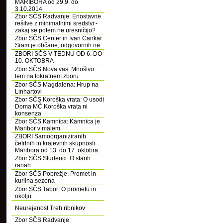
MARIBORA od 29.9. do
3.10.2014
Zbor SČS Radvanje: Enostavne
rešitve z minimalnimi sredstvi -
zakaj se potem ne uresničijo?
Zbor SČS Center in Ivan Cankar:
Sram je občane, odgovornih ne
ZBORI SČS V TEDNU OD 6. DO
10. OKTOBRA
Zbor SČS Nova vas: Mnoštvo
tem na tokratnem zboru
Zbor SČS Magdalena: Hrup na
Linhartovi
Zbor SČS Koroška vrata: O usodi
Doma MČ Koroška vrata ni
konsenza
Zbor SČS Kamnica: Kamnica je
Maribor v malem
ZBORI Samoorganiziranih
četrtnih in krajevnih skupnosti
Maribora od 13. do 17. oktobra
Zbor SČS Studenci: O starih
ranah
Zbor SČS Pobrežje: Promet in
kurilna sezona
Zbor SČS Tabor: O prometu in
okolju
Neurejenost Treh ribnikov
Zbor SČS Radvanje: