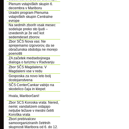
Plenum vstajniških skupin 6.
decembra v Mariboru
Uradni program Plenuma
vstajniških skupin Centralne
evrope
Na sedmih zborih vsak mesec
sodeluje preko sto ljudi –
izvedenih je že več kot
sedemdeset zborov.
Zbor SČS Nova vas: Ne
sprejemamo izgovorov, da se
obračunska obdobja ne morejo
poenotiti
ZA začetek medsebojnega
dialoga o turizmu v Radvanju
Zbor SČS Magdalena: V
Magdaleni vse v redu
Gosposka za novo leto bolj
dostojanstvena
SČS CenterCankar vabijo na
skodelico čaja in klepet
Hvala, Mariborčani!
Zbor SCS Koroska vrata: Nered,
nemir, vandalizem ostajajo
neljube težave v mestni četrti
Koroška vrata
Zbori prebivalcev
samoorganiziranih četrtnih
skupnosti Maribora od 6. do 12.