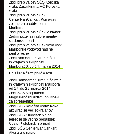
Zbor prebivalcev SČS Koroška
vrata: Zaparkirana MČ Koroška
vrata
Zbor prebivalcev SČS
CenterIvanCankar: Pomagati
želimo pri ureditvi centra
Maribora
Zbor prebivalcev SČS Studenci:
Zadnji poziv za razbremenitev
studenških cest
Zbor prebivalcev SČS Nova vas:
Mariborski vodovod nas ne
jemlje resno
Zbori samoorganiziranih četrtnih
in krajevnih skupnosti
Maribora10. do 14. marca 2014
Uglašene četrti prvič v etru
Zbori samoorganiziranih četrtnih
in krajevnih skupnosti Maribora
od 17. do 21. marca 2014
Zbor SČS Magdalena:
Magdalenčani aktivni ob Dnevu
za spremembe
Zbor SČS Koroška vrata: Kako
aktivirati še več sokrajanov
Zbor SČS Studenci: Najbolj
pereč je še vedno podaljšek
Ceste Proletarskih brigad
Zbor SČS CenterIvanCankar:
Akcija gre naprej