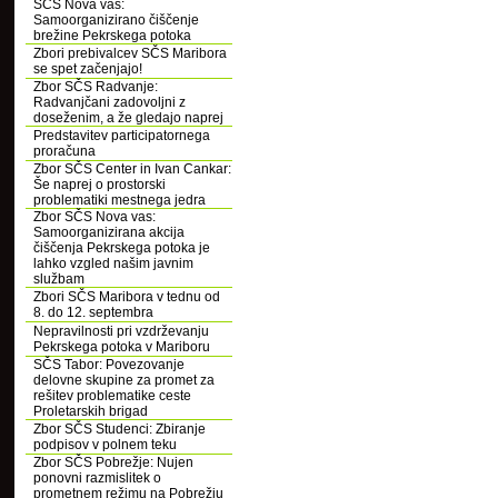
SČS Nova vas:
Samoorganizirano čiščenje
brežine Pekrskega potoka
Zbori prebivalcev SČS Maribora
se spet začenjajo!
Zbor SČS Radvanje:
Radvanjčani zadovoljni z
doseženim, a že gledajo naprej
Predstavitev participatornega
proračuna
Zbor SČS Center in Ivan Cankar:
Še naprej o prostorski
problematiki mestnega jedra
Zbor SČS Nova vas:
Samoorganizirana akcija
čiščenja Pekrskega potoka je
lahko vzgled našim javnim
službam
Zbori SČS Maribora v tednu od
8. do 12. septembra
Nepravilnosti pri vzdrževanju
Pekrskega potoka v Mariboru
SČS Tabor: Povezovanje
delovne skupine za promet za
rešitev problematike ceste
Proletarskih brigad
Zbor SČS Studenci: Zbiranje
podpisov v polnem teku
Zbor SČS Pobrežje: Nujen
ponovni razmislitek o
prometnem režimu na Pobrežju