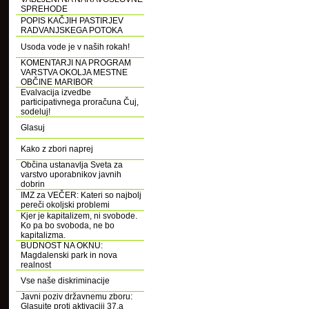
SPREHODE
POPIS KAČJIH PASTIRJEV
RADVANJSKEGA POTOKA
Usoda vode je v naših rokah!
KOMENTARJI NA PROGRAM
VARSTVA OKOLJA MESTNE
OBČINE MARIBOR
Evalvacija izvedbe
participativnega proračuna Čuj,
sodeluj!
Glasuj
Kako z zbori naprej
Občina ustanavlja Sveta za
varstvo uporabnikov javnih
dobrin
IMZ za VEČER: Kateri so najbolj
pereči okoljski problemi
Kjer je kapitalizem, ni svobode.
Ko pa bo svoboda, ne bo
kapitalizma.
BUDNOST NA OKNU:
Magdalenski park in nova
realnost
Vse naše diskriminacije
Javni poziv državnemu zboru:
Glasujte proti aktivaciji 37.a