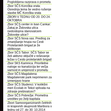
Poglobljena razprava o prometu
Zbor SČS Koroška vrata:
Osrednja tema še vedno rušenje
stavbe MČ Koroška vrata
ZBORI V TEDNU OD 20. DO 24.
OKTOBRA
Zbor SČS center in Ivan Cankar:
Zakaj je Židovska ulica
nedostopna stanovalcem
Židovske ulice?
Zbor SČS Nova vas: Predlog za
zmanjšanje hrupa na Cesti
Proletarskih brigad je že
oblikovan
Zbor SČS Tabor: SČS Tabor se
želi aktivno vključiti v reševanje
težav s Cesto proletarskih brigad
Zbor SKS Kamnica: Prioritetne
naloge so kanalizcija ter večja
varnost in urejenost v prometu
Zbor SČS Magdalena:
Magdalenski park neprimeren za
izmenjavo hrane
Zbor SČS Studenci: V kolikšni
meri Ecolab in Tekol vplivata na
zdravje prebivalcev?
Zbor SČS Pobrežje: Prometna
ureditev po želji kapitala
Zbori Samoorganiziranih četrtnih
in krajevnih skupnosti Maribora v
tednu od 27. do 30. 10.2014