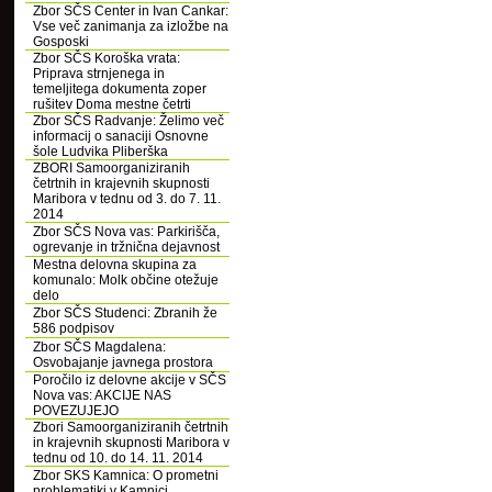
Zbor SČS Center in Ivan Cankar:
Vse več zanimanja za izložbe na
Gosposki
Zbor SČS Koroška vrata:
Priprava strnjenega in
temeljitega dokumenta zoper
rušitev Doma mestne četrti
Zbor SČS Radvanje: Želimo več
informacij o sanaciji Osnovne
šole Ludvika Pliberška
ZBORI Samoorganiziranih
četrtnih in krajevnih skupnosti
Maribora v tednu od 3. do 7. 11.
2014
Zbor SČS Nova vas: Parkirišča,
ogrevanje in tržnična dejavnost
Mestna delovna skupina za
komunalo: Molk občine otežuje
delo
Zbor SČS Studenci: Zbranih že
586 podpisov
Zbor SČS Magdalena:
Osvobajanje javnega prostora
Poročilo iz delovne akcije v SČS
Nova vas: AKCIJE NAS
POVEZUJEJO
Zbori Samoorganiziranih četrtnih
in krajevnih skupnosti Maribora v
tednu od 10. do 14. 11. 2014
Zbor SKS Kamnica: O prometni
problematiki v Kamnici