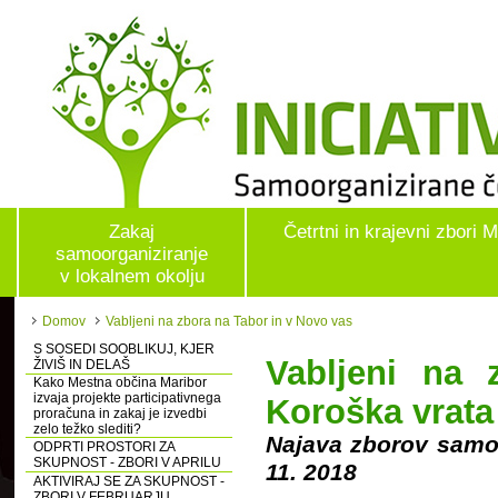
Zakaj
Četrtni in krajevni zbori 
samoorganiziranje
v lokalnem okolju
Domov
Vabljeni na zbora na Tabor in v Novo vas
S SOSEDI SOOBLIKUJ, KJER
Vabljeni na
ŽIVIŠ IN DELAŠ
Kako Mestna občina Maribor
izvaja projekte participativnega
Koroška vrata
proračuna in zakaj je izvedbi
zelo težko slediti?
Najava zborov samoo
ODPRTI PROSTORI ZA
SKUPNOST - ZBORI V APRILU
11. 2018
AKTIVIRAJ SE ZA SKUPNOST -
ZBORI V FEBRUARJU