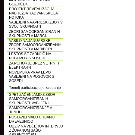
MIYAWAKI MINI URBANI
GOZDIČEK
PROJEKT REVITALIZACIJA
NABREŽJA RADVANJSKEGA
POTOKA
VABLJENI NA APRILSKI ZBOR V
SVOJI SKUPNOSTI
ZBORI SAMOORGANIZIRANIH
SKUPNOSTI V MARCU
VABILO NA JANUARSKE
ZBORE SAMOORGANIZIRANIH
SKUPNOSTI V MARIBORU
LESTOS ŠE ZADNJIČ NA
POGOVOR S SOSEDI
ZA POHORJE BREZ VETRNIH
ELEKTRARN
NOVEMBRA PRAV LEPO
VABLJENI NA POGOVOR S
SOSEDI
Temelj participacije je zaupanje
SPET ZAČENJAMO Z ZBORI
SAMOORGANIZIRANIH
SKUPNOSTI. VABLJENI!
SAMOORGANIZIRANJE V
JUNIJU
POSTAVILI MALO URBANO
DREVESNICO
ODZIV NA VEČEROV INTERVJU
Z ŽUPANOM SAŠO
ARSENOVIČEM