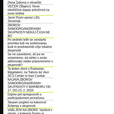
člena Zakona o obrambi
VEČER (Štajerc): Nove
okoliščine dajejo priložnost za
nove rešitve
Javni Poziv upravi LIDL
Slovenije
ZBOROV
SAMOORGANIZIRANIH
SKUPNOSTI NEKAJ ČASA NE
BO
Po sedmih letih se vendarle
premika tudi na sodelovanju
ljudi in predstavniki ožje lokalne
skupnosti
Se ne zavedamo, ali pa ne
verjamemo, da lahko s svojo
aktivnostjo veliko pripomoremo v
skupnosti?
Ta teden zbori v Radvanju,
Magdaleni, na Taboru ter zbor
SČS Center in Ivan Cankar
NAJAVA ZBOROV
SAMOORGANIZIRANIH
SKUPNOSTI V MARIBORU OD
17. DO 23. 2. 2020
Dajmo pet spregovoriti o
participatornem proračunu
Skupen pogled na kakovost
življenja v skupnosti
VABLJENI NA ZBORE: Vpetost v
okolje, v katerem živimo je