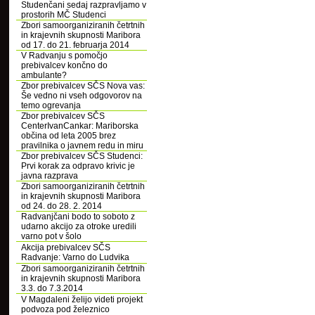
Studenčani sedaj razpravljamo v
prostorih MČ Studenci
Zbori samoorganiziranih četrtnih
in krajevnih skupnosti Maribora
od 17. do 21. februarja 2014
V Radvanju s pomočjo
prebivalcev končno do
ambulante?
Zbor prebivalcev SČS Nova vas:
Še vedno ni vseh odgovorov na
temo ogrevanja
Zbor prebivalcev SČS
CenterIvanCankar: Mariborska
občina od leta 2005 brez
pravilnika o javnem redu in miru
Zbor prebivalcev SČS Studenci:
Prvi korak za odpravo krivic je
javna razprava
Zbori samoorganiziranih četrtnih
in krajevnih skupnosti Maribora
od 24. do 28. 2. 2014
Radvanjčani bodo to soboto z
udarno akcijo za otroke uredili
varno pot v šolo
Akcija prebivalcev SČS
Radvanje: Varno do Ludvika
Zbori samoorganiziranih četrtnih
in krajevnih skupnosti Maribora
3.3. do 7.3.2014
V Magdaleni želijo videti projekt
podvoza pod železnico