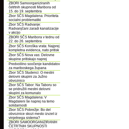
ZBORI Samoorganiziranih
četrtnih skupnosti Maribora od
15. do 19. septembra
Zbor SČS Magdalena: Prioriteta
socialni problematiki
Zbor SČS Radvanje:
Radvanjčani zaradi kanalizacije
v akcijo
ZBORI SČS Maribora v tednu od
22. do 26. septembra
Zbor SČS Koroška vrata: Najprej
kompletna evidenca, nato pritisk
Zbor SČS Nova vas: Delovne
skupine pritiskajo naprej
Predvolilno soočenje kandidatov
za mariboskega župana
Zbor SČS Studenci: O mestni
delovni skupini za Južno
obvoznico
Zbor SČS Tabor: Na Taboru so
se pridružili mestni delovni
skupini za komunalo
Zbor SČS Magdalena: V
Magdaleni še naprej na temo
solidarnosti
Zbor SČS Pobrežje: Bo del
obvoznice skozi mesto izvzet iz
vinjetnega sistema?
ZBORI SAMOORGANIZIRANIH
ČETRTNIH SKUPNOSTI