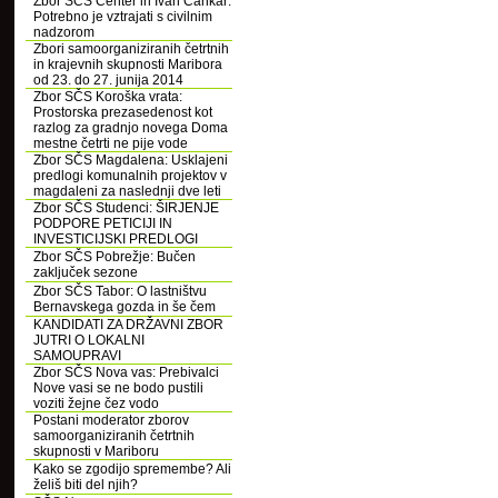
Zbor SČS Center in Ivan Cankar:
Potrebno je vztrajati s civilnim
nadzorom
Zbori samoorganiziranih četrtnih
in krajevnih skupnosti Maribora
od 23. do 27. junija 2014
Zbor SČS Koroška vrata:
Prostorska prezasedenost kot
razlog za gradnjo novega Doma
mestne četrti ne pije vode
Zbor SČS Magdalena: Usklajeni
predlogi komunalnih projektov v
magdaleni za naslednji dve leti
Zbor SČS Studenci: ŠIRJENJE
PODPORE PETICIJI IN
INVESTICIJSKI PREDLOGI
Zbor SČS Pobrežje: Bučen
zaključek sezone
Zbor SČS Tabor: O lastništvu
Bernavskega gozda in še čem
KANDIDATI ZA DRŽAVNI ZBOR
JUTRI O LOKALNI
SAMOUPRAVI
Zbor SČS Nova vas: Prebivalci
Nove vasi se ne bodo pustili
voziti žejne čez vodo
Postani moderator zborov
samoorganiziranih četrtnih
skupnosti v Mariboru
Kako se zgodijo spremembe? Ali
želiš biti del njih?