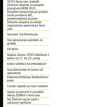
SČKS Nova vas: Izsledki
Delovne skupine za pregled
proračuna MOM 2013
Dosežen kompromis pri gradnji
novih prostorov MČ,
problematiziran promet
Delovna skupina za okolje
organizirala sprehod po Novi
vasi
Nevaren Trg Revolucije
Vse generacije poprijele za
grablje
EN BOJ!
Najave zborov SČKS Maribora v
tednu od 17. do 23. junija
KAKO VARNO NA PIRAMIDO?
Izza televizorja ne bomo nič
spremenili
Kakovost življenja Studenčanov
pada
Center odpreti za nove vsebine
Izjava za javnost in povabilo:
Akcija ZEBRA v Novi vasi
Na Šarhovi naj bo park z
začasnim igriščem