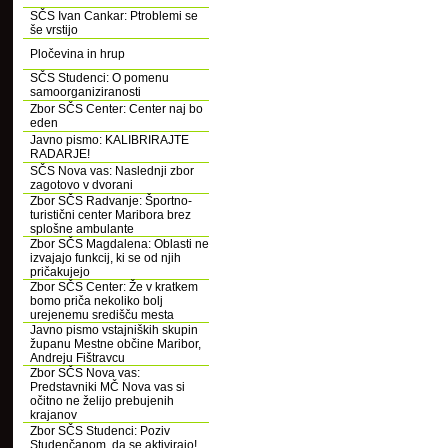
SČS Ivan Cankar: Ptroblemi se
še vrstijo
Pločevina in hrup
SČS Studenci: O pomenu
samoorganiziranosti
Zbor SČS Center: Center naj bo
eden
Javno pismo: KALIBRIRAJTE
RADARJE!
SČS Nova vas: Naslednji zbor
zagotovo v dvorani
Zbor SČS Radvanje: Športno-
turistični center Maribora brez
splošne ambulante
Zbor SČS Magdalena: Oblasti ne
izvajajo funkcij, ki se od njih
pričakujejo
Zbor SČS Center: Že v kratkem
bomo priča nekoliko bolj
urejenemu središču mesta
Javno pismo vstajniških skupin
županu Mestne občine Maribor,
Andreju Fištravcu
Zbor SČS Nova vas:
Predstavniki MČ Nova vas si
očitno ne želijo prebujenih
krajanov
Zbor SČS Studenci: Poziv
Studenčanom, da se aktivirajo!