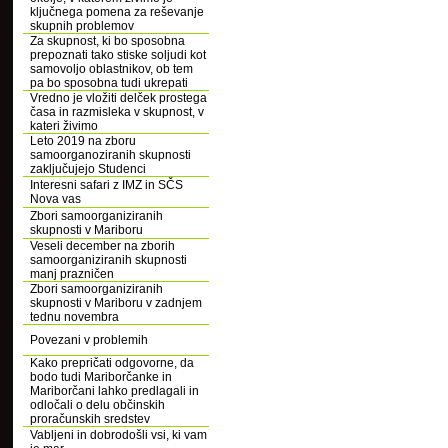
ključnega pomena za reševanje
skupnih problemov
Za skupnost, ki bo sposobna
prepoznati tako stiske soljudi kot
samovoljo oblastnikov, ob tem
pa bo sposobna tudi ukrepati
Vredno je vložiti delček prostega
časa in razmisleka v skupnost, v
kateri živimo
Leto 2019 na zboru
samoorganoziranih skupnosti
zaključujejo Studenci
Interesni safari z IMZ in SČS
Nova vas
Zbori samoorganiziranih
skupnosti v Mariboru
Veseli december na zborih
samoorganiziranih skupnosti
manj prazničen
Zbori samoorganiziranih
skupnosti v Mariboru v zadnjem
tednu novembra
Povezani v problemih
Kako prepričati odgovorne, da
bodo tudi Mariborčanke in
Mariborčani lahko predlagali in
odločali o delu občinskih
proračunskih sredstev
Vabljeni in dobrodošli vsi, ki vam