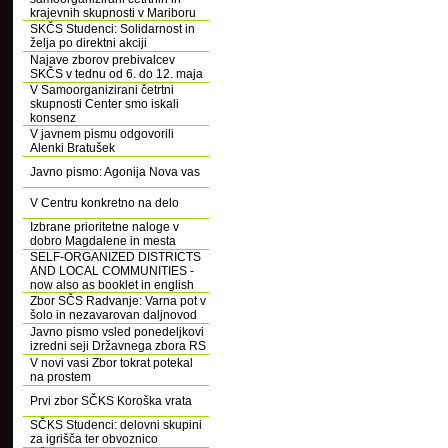
krajevnih skupnosti v Mariboru
SKČS Studenci: Solidarnost in
želja po direktni akciji
Najave zborov prebivalcev
SKČS v tednu od 6. do 12. maja
V Samoorganizirani četrtni
skupnosti Center smo iskali
konsenz
V javnem pismu odgovorili
Alenki Bratušek
Javno pismo: Agonija Nova vas
V Centru konkretno na delo
Izbrane prioritetne naloge v
dobro Magdalene in mesta
SELF-ORGANIZED DISTRICTS
AND LOCAL COMMUNITIES -
now also as booklet in english
Zbor SČS Radvanje: Varna pot v
šolo in nezavarovan daljnovod
Javno pismo vsled ponedeljkovi
izredni seji Državnega zbora RS
V novi vasi Zbor tokrat potekal
na prostem
Prvi zbor SČKS Koroška vrata
SČKS Studenci: delovni skupini
za igrišča ter obvoznico