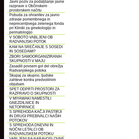
Javni poziv za podaljšanje javne
razprave o Občinskem
prostorskem načrtu
Pobuda za ohranitev za javno
zdravje pomembnega in
neprecenljivega zelenega fonda
pri Kliniki za ginekologijo in
perinatologijo
V SOBOTO VABLJENI OB
RADVANJSKI POTOK
KAM NA SREČANJE S SOSEDI
IN SOSEDAMI?
ZBORI SAMOORGANIZIRANIH
SKUPNOSTI V MAJU
Zasadili povsem gol del obrežja
Radvanjskega potoka
Skupaj za skupno, ljudske
zahteve kontra predvolilnim
objubam
SPET ODPRTI PROSTORI ZA
RAZPRAVO O SKUPNOSTI
V MIYAWAKI NAMESTILI
GNEZDILNICE IN
NETOPIRNICE
S SPREHODA KAČJI PASTIRJI
IN DRUGI PREBIVALCI NAŠIH
POTOKOV
S SPREHODA DNEVNI IN
NOČNI LETALCI OB
RADVANJSKEM POTOKU
VABLJENI NA NARAVOSLOVNE