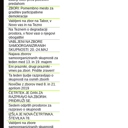
predahom
ZBORI: Pomembno mesto za
graditev participativne
demokracije
Vabljeni na zbor na Tabor, v
Novo vas in na Tezno
Na Teznem o degradaciji
prostora, v Novi vasi o njegovi
obogatitvi
VABLJENI NA ZBORE
SAMOORGANIZIRANIH
SKUPNOSTI: 20.-24.MAJ
Najava zborov
samoorganiziranih skupnosti za
teden med 13. in 19. majem
Eni prazniki, drugi prazniki -
vmes pa zbori. Pridite zraven!
Ta teden ljudje razpravljajo o
skupnosti na osmih zborih
Novičke z zborov med 8. in 21.
aprilom 2019
ČETRTEK JE DAN ZA
RAZPRAVO NA ZBORIH.
PRIDRUŽI SE.
Sedem odprtih prostorov za
razpravo o skupnosti
IZŠLA JE NOVA ČETRTINKA.
ŠTEVILKA 78.
Vabljeni na zbore
samoorganiziranih skupnosti