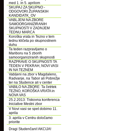
med 1. in 5. aprilom
SKUPAJ ZA SKUPNO -
ODGOVORI ŽUPANSKIH
KANDIDATK_OV
VABLJENI NA ZBORE
SAMOORGANIZIRANIH
SKUPNOSTI V ZADNJEM
TEDNU MARCA
Koroška vrata in Tezno v tem
tednu kličeta po skupnostnem
duhu
Ta teden razpravljamo o
Mariboru na 5 zborih
samoorganiziranih skupnosti
RAZPRAVE O SKUPNOSTI TA
TEDEN V PEKRAH, NOVI VASI
IN NA TEZNEM
Vabljeni na zbor v Magdaleno,
Radvanje, na Tabor ali Pobrežje
ter na Studence ali v center
VABILO NA ZBORE: Ta četrtek
TEZNO, KOROŠKA VRATA in
NOVA VAS
25.2.2013: Tiskovna konferenca
Iniciative Mestni zbor
V Novi vasi se spet dobimo 11.
aprila
3. aprila v Centru določamo
priorite
Dragi Studenčani! AKCIJA!