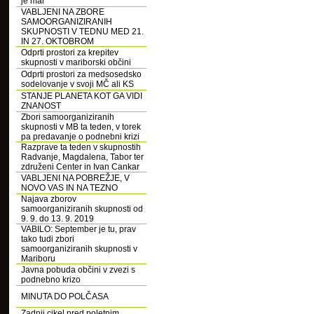
je mar
VABLJENI NA ZBORE
SAMOORGANIZIRANIH
SKUPNOSTI V TEDNU MED 21.
IN 27. OKTOBROM
Odprti prostori za krepitev
skupnosti v mariborski občini
Odprti prostori za medsosedsko
sodelovanje v svoji MČ ali KS
STANJE PLANETA KOT GA VIDI
ZNANOST
Zbori samoorganiziranih
skupnosti v MB ta teden, v torek
pa predavanje o podnebni krizi
Razprave ta teden v skupnostih
Radvanje, Magdalena, Tabor ter
združeni Center in Ivan Cankar
VABLJENI NA POBREŽJE, V
NOVO VAS IN NA TEZNO
Najava zborov
samoorganiziranih skupnosti od
9. 9. do 13. 9. 2019
VABILO: September je tu, prav
tako tudi zbori
samoorganiziranih skupnosti v
Mariboru
Javna pobuda občini v zvezi s
podnebno krizo
MINUTA DO POLČASA
Zadnji cikel pred poletnim