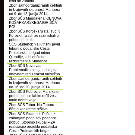
četrt ne zanima
Zbori samoorganiziranih četrtnih
in krajevnih skupnosti Maribora
od 9. do 13. junija 2014
Zbor SČS Magdalena: OBNOVA
KOŠARKARSKEGA IGRIŠČA
BO!
Zbor SČS Koroška vrata: Tudi v
Koroških vratih že razmišljali o
prihodnjih letih
SČS Studenci: Na jutrišnji javni
tribuni o podaljšku Ceste
Proleterskih brigad mimo
Qlandije, ki bi občutno
razbremenila Studence
Zbor SČS Nova vas:
Problematika okolja odslej na
dnevnem redu enkrat mesečno
Zbori samoorganiziranih četrtnih
in krajevnih skupnosti Maribora
od 16. do 20. junija 2014
Zbor SČS Pobrežje: Marsikateri
problem bi se lahko rešil že z
malo dobre volje
Zbor SČS Tabor: Na Taboru
iščejo konkretne rešitve
Zbor SČS Studenci: Pričeli z
zbiranjem podpisov podpore
pobudi Stopimo skupaj – ZA
realizacijo projekta podaljška
Ceste Proletarskih brigad