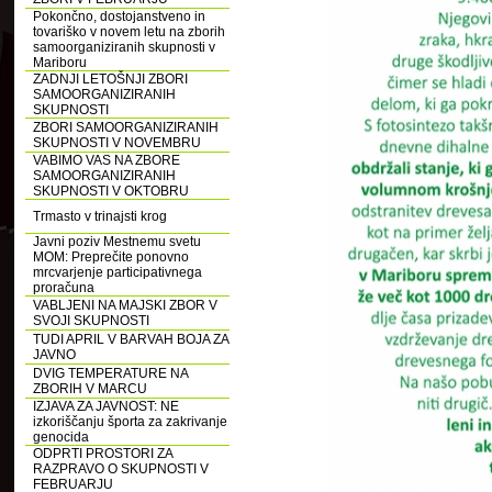
Pokončno, dostojanstveno in
tovariško v novem letu na zborih
samoorganiziranih skupnosti v
Mariboru
ZADNJI LETOŠNJI ZBORI
SAMOORGANIZIRANIH
SKUPNOSTI
ZBORI SAMOORGANIZIRANIH
SKUPNOSTI V NOVEMBRU
VABIMO VAS NA ZBORE
SAMOORGANIZIRANIH
SKUPNOSTI V OKTOBRU
Trmasto v trinajsti krog
Javni poziv Mestnemu svetu
MOM: Preprečite ponovno
mrcvarjenje participativnega
proračuna
VABLJENI NA MAJSKI ZBOR V
SVOJI SKUPNOSTI
TUDI APRIL V BARVAH BOJA ZA
JAVNO
DVIG TEMPERATURE NA
ZBORIH V MARCU
IZJAVA ZA JAVNOST: NE
izkoriščanju športa za zakrivanje
genocida
ODPRTI PROSTORI ZA
RAZPRAVO O SKUPNOSTI V
FEBRUARJU