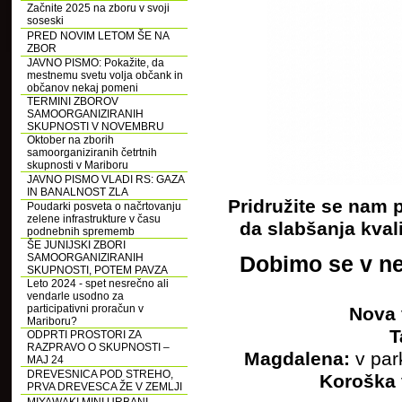
Začnite 2025 na zboru v svoji
soseski
PRED NOVIM LETOM ŠE NA
ZBOR
JAVNO PISMO: Pokažite, da
mestnemu svetu volja občank in
občanov nekaj pomeni
TERMINI ZBOROV
SAMOORGANIZIRANIH
SKUPNOSTI V NOVEMBRU
Oktober na zborih
samoorganiziranih četrtnih
skupnosti v Mariboru
JAVNO PISMO VLADI RS: GAZA
IN BANALNOST ZLA
Pridružite se nam p
Poudarki posveta o načrtovanju
zelene infrastrukture v času
da slabšanja kvali
podnebnih sprememb
ŠE JUNIJSKI ZBORI
SAMOORGANIZIRANIH
Dobimo se v ned
SKUPNOSTI, POTEM PAVZA
Leto 2024 - spet nesrečno ali
vendarle usodno za
participativni proračun v
Nova 
Mariboru?
T
ODPRTI PROSTORI ZA
RAZPRAVO O SKUPNOSTI –
Magdalena:
v par
MAJ 24
DREVESNICA POD STREHO,
Koroška 
PRVA DREVESCA ŽE V ZEMLJI