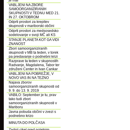
je mar
VABLJENI NA ZBORE
SAMOORGANIZIRANIH
SKUPNOSTI V TEDNU MED 21.
IN 27. OKTOBROM
Odprti prostori za krepitev
skupnosti v mariborski občini
Odprti prostori za medsosedsko
sodelovanje v svoji MČ ali KS
STANJE PLANETA KOT GA VIDI
ZNANOST
Zbori samoorganiziranih
skupnosti v MB ta teden, v torek
pa predavanje o podnebni krizi
Razprave ta teden v skupnostih
Radvanje, Magdalena, Tabor ter
združeni Center in Ivan Cankar
VABLJENI NA POBREŽJE, V
NOVO VAS IN NA TEZNO
Najava zborov
samoorganiziranih skupnosti od
9. 9. do 13. 9. 2019
VABILO: September je tu, prav
tako tudi zbori
samoorganiziranih skupnosti v
Mariboru
Javna pobuda občini v zvezi s
podnebno krizo
MINUTA DO POLČASA
Zadnji cikel pred poletnim