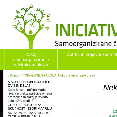
Zakaj
Četrtni in krajevni zbori 
samoorganiziranje
v lokalnem okolju
Domov
OPOZORILNA AKCIJA: Nekoč je tukaj raslo drevo
S SOSEDI SOOBLIKUJ, KJER
Nek
ŽIVIŠ IN DELAŠ
Kako Mestna občina Maribor
izvaja projekte participativnega
proračuna in zakaj je izvedbi
zelo težko slediti?
ODPRTI PROSTORI ZA
SKUPNOST - ZBORI V APRILU
AKTIVIRAJ SE ZA SKUPNOST -
ZBORI V FEBRUARJU