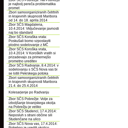
Zbor SČS Pobrežje: Na Pobrežju
je najbolj pereča problematika
promet
Zbori samoorganiziranih četrtnih
in krajevnih skupnosti Maribora
od 14. do 18. aprila 2014
Zbor SČS Magdalena,
10.4.2014: Vključevanje javnosti
naj bo standard
Zbor SČS Koraška vrata:
Poskušali bomo vzpostaviti
plodno sodelovanje z MČ
Zbor SČS Koroška vrata,
10.4.2014: V Koroških vratih si
prizadevajo za primernejšo
prometno ureditev
Zbor SČS Radvanje, 8.4.2014: v
sodelovanju s SČS Nova vas bi
se lotili Pekrskega potoka
Zbori samoorganiziranih četrtnih
in krajevnih skupnosti Maribora
21.4. do 25.4.2014
Kolesarjenje po Radvanju
Zbor SČS Pobrežje: Volje za
izboljšanje bivanjskega okolja
na Pobrežju je veliko
Zbor SČS Studenci, 17.4.2014:
Neposluh s strani občine sili
Studenčane na ulico
Zbor SČS Nova vas, 17.4.2014:
Potrebno je urediti okolico