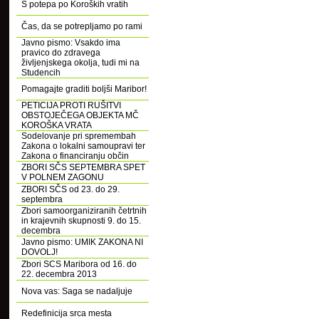
S potepa po Koroških vratih
Čas, da se potrepljamo po rami
Javno pismo: Vsakdo ima
pravico do zdravega
življenjskega okolja, tudi mi na
Studencih
Pomagajte graditi boljši Maribor!
PETICIJA PROTI RUŠITVI
OBSTOJEČEGA OBJEKTA MČ
KOROŠKA VRATA
Sodelovanje pri spremembah
Zakona o lokalni samoupravi ter
Zakona o financiranju občin
ZBORI SČS SEPTEMBRA SPET
V POLNEM ZAGONU
ZBORI SČS od 23. do 29.
septembra
Zbori samoorganiziranih četrtnih
in krajevnih skupnosti 9. do 15.
decembra
Javno pismo: UMIK ZAKONA NI
DOVOLJ!
Zbori SCS Maribora od 16. do
22. decembra 2013
Nova vas: Saga se nadaljuje
Redefinicija srca mesta