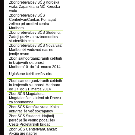
Zbor prebivalcev SČS Koroška
vrata: Zaparkirana MČ Koroška
vrata
Zbor prebivalcev SČS
CenterIvanCankar: Pomagati
želimo pri ureditvi centra
Maribora
Zbor prebivalcev SČS Studenci:
Zadnji poziv za razbremenitev
studenških cest
Zbor prebivalcev SČS Nova vas:
Mariborski vodovod nas ne
jemlje resno
Zbori samoorganiziranih četrtnih
in krajevnih skupnosti
Maribora10. do 14. marca 2014
Uglašene četrti prvič v etru
Zbori samoorganiziranih četrtnih
in krajevnih skupnosti Maribora
od 17. do 21. marca 2014
Zbor SČS Magdalena:
Magdalenčani aktivni ob Dnevu
za spremembe
Zbor SČS Koroška vrata: Kako
aktivirati še več sokrajanov
Zbor SČS Studenci: Najbolj
pereč je še vedno podaljšek
Ceste Proletarskih brigad
Zbor SČS CenterIvanCankar:
Akcija gre naprej