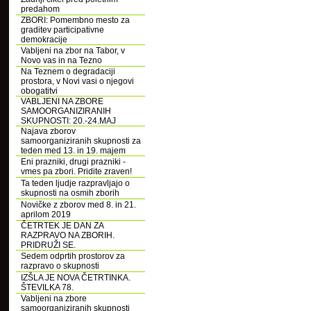
predahom
ZBORI: Pomembno mesto za
graditev participativne
demokracije
Vabljeni na zbor na Tabor, v
Novo vas in na Tezno
Na Teznem o degradaciji
prostora, v Novi vasi o njegovi
obogatitvi
VABLJENI NA ZBORE
SAMOORGANIZIRANIH
SKUPNOSTI: 20.-24.MAJ
Najava zborov
samoorganiziranih skupnosti za
teden med 13. in 19. majem
Eni prazniki, drugi prazniki -
vmes pa zbori. Pridite zraven!
Ta teden ljudje razpravljajo o
skupnosti na osmih zborih
Novičke z zborov med 8. in 21.
aprilom 2019
ČETRTEK JE DAN ZA
RAZPRAVO NA ZBORIH.
PRIDRUŽI SE.
Sedem odprtih prostorov za
razpravo o skupnosti
IZŠLA JE NOVA ČETRTINKA.
ŠTEVILKA 78.
Vabljeni na zbore
samoorganiziranih skupnosti