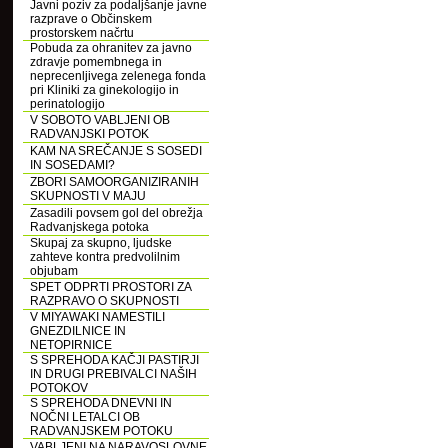
Javni poziv za podaljšanje javne
razprave o Občinskem
prostorskem načrtu
Pobuda za ohranitev za javno
zdravje pomembnega in
neprecenljivega zelenega fonda
pri Kliniki za ginekologijo in
perinatologijo
V SOBOTO VABLJENI OB
RADVANJSKI POTOK
KAM NA SREČANJE S SOSEDI
IN SOSEDAMI?
ZBORI SAMOORGANIZIRANIH
SKUPNOSTI V MAJU
Zasadili povsem gol del obrežja
Radvanjskega potoka
Skupaj za skupno, ljudske
zahteve kontra predvolilnim
objubam
SPET ODPRTI PROSTORI ZA
RAZPRAVO O SKUPNOSTI
V MIYAWAKI NAMESTILI
GNEZDILNICE IN
NETOPIRNICE
S SPREHODA KAČJI PASTIRJI
IN DRUGI PREBIVALCI NAŠIH
POTOKOV
S SPREHODA DNEVNI IN
NOČNI LETALCI OB
RADVANJSKEM POTOKU
VABLJENI NA NARAVOSLOVNE