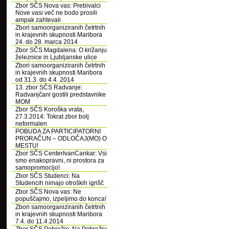
Zbor SČS Nova vas: Prebivalci
Nove vasi več ne bodo prosili
ampak zahtevali
Zbori samoorganiziranih četrtnih
in krajevnih skupnosti Maribora
24. do 28. marca 2014
Zbor SČS Magdalena: O križanju
železnice in Ljubljanske ulice
Zbori samoorganiziranih četrtnih
in krajevnih skupnosti Maribora
od 31.3. do 4.4. 2014
13. zbor SČS Radvanje:
Radvanjčani gostili predstavnike
MOM
Zbor SČS Koroška vrata,
27.3.2014: Tokrat zbor bolj
neformalen
POBUDA ZA PARTICIPATORNI
PRORAČUN – ODLOČAJ(MO) O
MESTU!
Zbor SČS CenterIvanCankar: Vsi
smo enakopravni, ni prostora za
samopromocijo!
Zbor SČS Studenci: Na
Studencih nimajo otroških igrišč
Zbor SČS Nova vas: Ne
popuščajmo, izpeljimo do konca!
Zbori samoorganiziranih četrtnih
in krajevnih skupnosti Maribora
7.4. do 11.4.2014