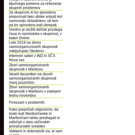
ključnega pomena za reševanje
skupnih problemov
Za skupnost, ki bo sposobna
prepoznati tako stiske soljudi kot
samovoljo oblastnikov, ob tem
pa bo sposobna tudi ukrepati
Vredno je vložiti delček prostega
časa in razmisleka v skupnost, v
kateri živimo
Leto 2019 na zboru
samoorganoziranih skupnosti
zaključujejo Studenci
Interesni safari z IMZ in SČS
Nova vas
Zbori samoorganiziranih
skupnosti v Mariboru
Veseli december na zborih
samoorganiziranih skupnosti
manj prazničen
Zbori samoorganiziranih
skupnosti v Mariboru v zadnjem
tednu novembra
Povezani v problemih
Kako prepričati odgovorne, da
bodo tudi Mariborčanke in
Mariborčani lahko predlagali in
odločali o delu občinskih
proračunskih sredstev
Vabljeni in dobrodošli vsi, ki vam