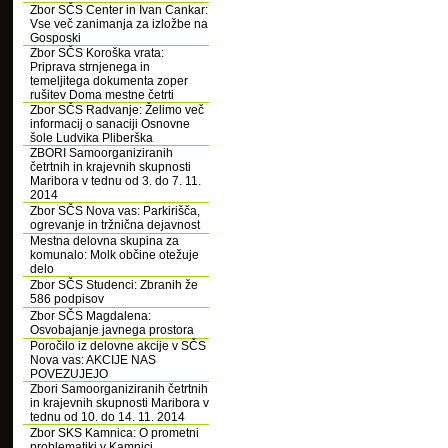
Zbor SČS Center in Ivan Cankar:
Vse več zanimanja za izložbe na
Gosposki
Zbor SČS Koroška vrata:
Priprava strnjenega in
temeljitega dokumenta zoper
rušitev Doma mestne četrti
Zbor SČS Radvanje: Želimo več
informacij o sanaciji Osnovne
šole Ludvika Pliberška
ZBORI Samoorganiziranih
četrtnih in krajevnih skupnosti
Maribora v tednu od 3. do 7. 11.
2014
Zbor SČS Nova vas: Parkirišča,
ogrevanje in tržnična dejavnost
Mestna delovna skupina za
komunalo: Molk občine otežuje
delo
Zbor SČS Studenci: Zbranih že
586 podpisov
Zbor SČS Magdalena:
Osvobajanje javnega prostora
Poročilo iz delovne akcije v SČS
Nova vas: AKCIJE NAS
POVEZUJEJO
Zbori Samoorganiziranih četrtnih
in krajevnih skupnosti Maribora v
tednu od 10. do 14. 11. 2014
Zbor SKS Kamnica: O prometni
problematiki v Kamnici