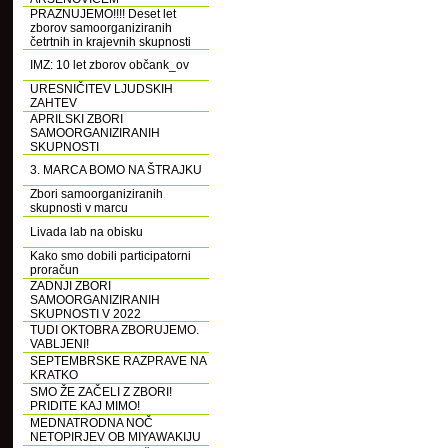
PRAZNUJEMO!!!! Deset let
zborov samoorganiziranih
četrtnih in krajevnih skupnosti
IMZ: 10 let zborov občank_ov
URESNIČITEV LJUDSKIH
ZAHTEV
APRILSKI ZBORI
SAMOORGANIZIRANIH
SKUPNOSTI
3. MARCA BOMO NA ŠTRAJKU
Zbori samoorganiziranih
skupnosti v marcu
Livada lab na obisku
Kako smo dobili participatorni
proračun
ZADNJI ZBORI
SAMOORGANIZIRANIH
SKUPNOSTI V 2022
TUDI OKTOBRA ZBORUJEMO.
VABLJENI!
SEPTEMBRSKE RAZPRAVE NA
KRATKO
SMO ŽE ZAČELI Z ZBORI!
PRIDITE KAJ MIMO!
MEDNATRODNA NOČ
NETOPIRJEV OB MIYAWAKIJU