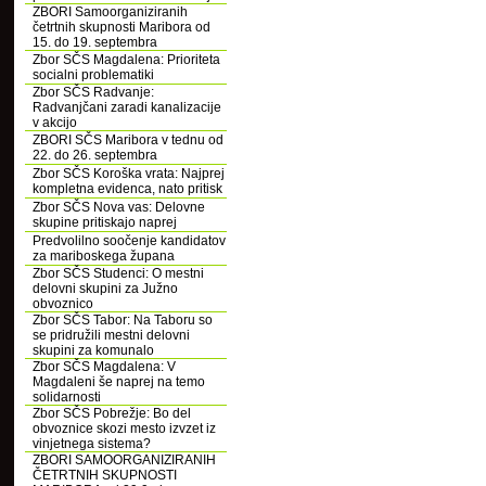
ZBORI Samoorganiziranih
četrtnih skupnosti Maribora od
15. do 19. septembra
Zbor SČS Magdalena: Prioriteta
socialni problematiki
Zbor SČS Radvanje:
Radvanjčani zaradi kanalizacije
v akcijo
ZBORI SČS Maribora v tednu od
22. do 26. septembra
Zbor SČS Koroška vrata: Najprej
kompletna evidenca, nato pritisk
Zbor SČS Nova vas: Delovne
skupine pritiskajo naprej
Predvolilno soočenje kandidatov
za mariboskega župana
Zbor SČS Studenci: O mestni
delovni skupini za Južno
obvoznico
Zbor SČS Tabor: Na Taboru so
se pridružili mestni delovni
skupini za komunalo
Zbor SČS Magdalena: V
Magdaleni še naprej na temo
solidarnosti
Zbor SČS Pobrežje: Bo del
obvoznice skozi mesto izvzet iz
vinjetnega sistema?
ZBORI SAMOORGANIZIRANIH
ČETRTNIH SKUPNOSTI