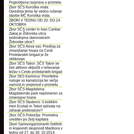
Poglobljena razprava o prometu
Zbor SČS Koroška vrata:
Osrednja tema še vedno rušenje
stavbe MČ Koroška vrata
ZBORI V TEDNU OD 20. DO 24.
OKTOBRA
Zbor SČS center in Ivan Cankar:
Zakaj je Židovska ulica
nedostopna stanovalcem
Židovske ulice?
Zbor SČS Nova vas: Predlog za
zmanjšanje hrupa na Cesti
Proletarskih brigad je že
oblikovan
Zbor SČS Tabor: SČS Tabor se
želi aktivno vključiti v reševanje
težav s Cesto proletarskih brigad
Zbor SKS Kamnica: Prioritetne
naloge so kanalizcija ter večja
varnost in urejenost v prometu
Zbor SČS Magdalena:
Magdalenski park neprimeren za
izmenjavo hrane
Zbor SČS Studenci: V kolikšni
meri Ecolab in Tekol vplivata na
zdravje prebivalcev?
Zbor SČS Pobrežje: Prometna
ureditev po želji kapitala
Zbori Samoorganiziranih četrtnih
in krajevnih skupnosti Maribora v
tednu od 27. do 30. 10.2014