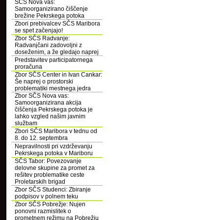
SČS Nova vas:
Samoorganizirano čiščenje
brežine Pekrskega potoka
Zbori prebivalcev SČS Maribora
se spet začenjajo!
Zbor SČS Radvanje:
Radvanjčani zadovoljni z
doseženim, a že gledajo naprej
Predstavitev participatornega
proračuna
Zbor SČS Center in Ivan Cankar:
Še naprej o prostorski
problematiki mestnega jedra
Zbor SČS Nova vas:
Samoorganizirana akcija
čiščenja Pekrskega potoka je
lahko vzgled našim javnim
službam
Zbori SČS Maribora v tednu od
8. do 12. septembra
Nepravilnosti pri vzdrževanju
Pekrskega potoka v Mariboru
SČS Tabor: Povezovanje
delovne skupine za promet za
rešitev problematike ceste
Proletarskih brigad
Zbor SČS Studenci: Zbiranje
podpisov v polnem teku
Zbor SČS Pobrežje: Nujen
ponovni razmislitek o
prometnem režimu na Pobrežju