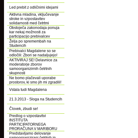
Led prebit z odličnimi idejami
Aktivna mladina, vključevanje
stroke in vzpostavitev
solidarnosti med četrtmi
Obstoječa zakonodaja ponuja
kar nekaj možnosti za
participacijo prebivalcev
Želja po spremembah na
Studencih
Prebivalci Magdalene so se
odločili: Zbori se nadaljujejo!
AKTIVIRAJ SE! Delavnice za
moderatorje zborov
samoorganizirnih četrtnih
skupnosti
Ne bomo plačevali uporabe
prostorov, ki smo jih mi zgradili!
Vstala tudi Magdalena
21.3.2013 - Sloga na Studencih
Človek, zbudi se!
Predlog o vzpostavitvi
INSTITUTA
PARTICIPATORNEGA
PRORAČUNA V MARIBORU
Predstavljamo delovanje
samoorganizirani četrtnih in