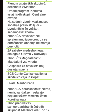
Plenum vstajniških skupin 6.
decembra v Mariboru
Uradni program Plenuma
vstajniških skupin Centralne
evrope
Na sedmih zborih vsak mesec
sodeluje preko sto ljudi –
izvedenih je že več kot
sedemdeset zborov.
Zbor SČS Nova vas: Ne
sprejemamo izgovorov, da se
obračunska obdobja ne morejo
poenotiti
ZA začetek medsebojnega
dialoga o turizmu v Radvanju
Zbor SČS Magdalena: V
Magdaleni vse v redu
Gosposka za novo leto bolj
dostojanstvena
SČS CenterCankar vabijo na
skodelico čaja in klepet
Hvala, Mariborčani!
Zbor SCS Koroska vrata: Nered,
nemir, vandalizem ostajajo
neljube težave v mestni četrti
Koroška vrata
Zbori prebivalcev
samoorganiziranih četrtnih
skupnosti Maribora od 6. do 12.