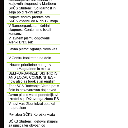
krajevnih skupnosti v Mariboru
SKČS Studenci: Solidarnost in
želja po direktni akciji
Najave zborov prebivalcev
SKČS v tednu od 6. do 12. maja
V Samoorganizirani četrtni
skupnosti Center smo iskali
konsenz
V javnem pismu odgovorili
Alenki Bratušek
Javno pismo: Agonija Nova vas
V Centru konkretno na delo
Izbrane prioritetne naloge v
dobro Magdalene in mesta
SELF-ORGANIZED DISTRICTS
AND LOCAL COMMUNITIES -
now also as booklet in english
Zbor SČS Radvanje: Varna pot v
šolo in nezavarovan daljnovod
Javno pismo vsled ponedeljkovi
izredni seji Državnega zbora RS
V novi vasi Zbor tokrat potekal
na prostem
Prvi zbor SČKS Koroška vrata
SČKS Studenci: delovni skupini
za igrišča ter obvoznico