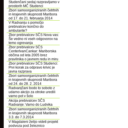
Studenčani sedaj razpravljamo v
prostorih MČ Studenci
Zbori samoorganiziranih četrtnih
in krajevnih skupnosti Maribora
od 17. do 21. februarja 2014
V Radvanju s pomočjo
prebivalcev končno do
ambulante?
Zbor prebivalcev SČS Nova vas:
Še vedno ni vseh odgovorov na
temo ogrevanja
Zbor prebivalcev SČS
CenterIvanCankar: Mariborska
občina od leta 2005 brez
pravilnika o javnem redu in miru
Zbor prebivalcev SČS Studenci:
Prvi korak za odpravo krivic je
javna razprava
Zbori samoorganiziranih četrtnih
in krajevnih skupnosti Maribora
od 24. do 28. 2. 2014
Radvanjčani bodo to soboto z
udarno akcijo za otroke uredili
varno pot v šolo
Akcija prebivalcev SČS
Radvanje: Varno do Ludvika
Zbori samoorganiziranih četrtnih
in krajevnih skupnosti Maribora
3.3. do 7.3.2014
V Magdaleni želijo videti projekt
podvoza pod železnico