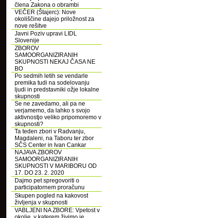
člena Zakona o obrambi
VEČER (Štajerc): Nove
okoliščine dajejo priložnost za
nove rešitve
Javni Poziv upravi LIDL
Slovenije
ZBOROV
SAMOORGANIZIRANIH
SKUPNOSTI NEKAJ ČASA NE
BO
Po sedmih letih se vendarle
premika tudi na sodelovanju
ljudi in predstavniki ožje lokalne
skupnosti
Se ne zavedamo, ali pa ne
verjamemo, da lahko s svojo
aktivnostjo veliko pripomoremo v
skupnosti?
Ta teden zbori v Radvanju,
Magdaleni, na Taboru ter zbor
SČS Center in Ivan Cankar
NAJAVA ZBOROV
SAMOORGANIZIRANIH
SKUPNOSTI V MARIBORU OD
17. DO 23. 2. 2020
Dajmo pet spregovoriti o
participatornem proračunu
Skupen pogled na kakovost
življenja v skupnosti
VABLJENI NA ZBORE: Vpetost v
okolje, v katerem živimo je