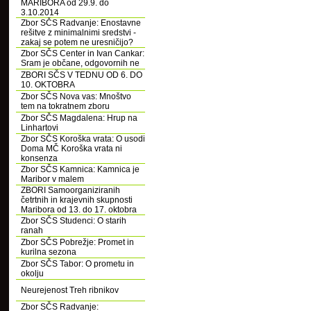
MARIBORA od 29.9. do
3.10.2014
Zbor SČS Radvanje: Enostavne
rešitve z minimalnimi sredstvi -
zakaj se potem ne uresničijo?
Zbor SČS Center in Ivan Cankar:
Sram je občane, odgovornih ne
ZBORI SČS V TEDNU OD 6. DO
10. OKTOBRA
Zbor SČS Nova vas: Mnoštvo
tem na tokratnem zboru
Zbor SČS Magdalena: Hrup na
Linhartovi
Zbor SČS Koroška vrata: O usodi
Doma MČ Koroška vrata ni
konsenza
Zbor SČS Kamnica: Kamnica je
Maribor v malem
ZBORI Samoorganiziranih
četrtnih in krajevnih skupnosti
Maribora od 13. do 17. oktobra
Zbor SČS Studenci: O starih
ranah
Zbor SČS Pobrežje: Promet in
kurilna sezona
Zbor SČS Tabor: O prometu in
okolju
Neurejenost Treh ribnikov
Zbor SČS Radvanje: