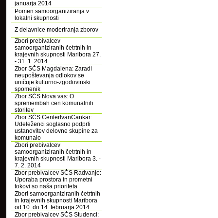
januarja 2014
Pomen samoorganiziranja v
lokalni skupnosti
Z delavnice moderiranja zborov
Zbori prebivalcev
samoorganiziranih četrtnih in
krajevnih skupnosti Maribora 27.
- 31. 1. 2014
Zbor SČS Magdalena: Zaradi
neupoštevanja odlokov se
uničuje kulturno-zgodovinski
spomenik
Zbor SČS Nova vas: O
spremembah cen komunalnih
storitev
Zbor SČS CenterIvanCankar:
Udeleženci soglasno podprli
ustanovitev delovne skupine za
komunalo
Zbori prebivalcev
samoorganiziranih četrtnih in
krajevnih skupnosti Maribora 3. -
7. 2. 2014
Zbor prebivalcev SČS Radvanje:
Uporaba prostora in prometni
tokovi so naša prioriteta
Zbori samoorganiziranih četrtnih
in krajevnih skupnosti Maribora
od 10. do 14. februarja 2014
Zbor prebivalcev SČS Studenci: