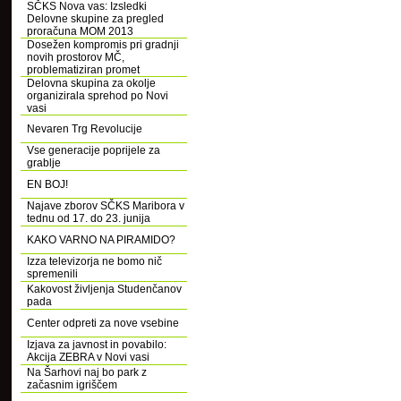
SČKS Nova vas: Izsledki
Delovne skupine za pregled
proračuna MOM 2013
Dosežen kompromis pri gradnji
novih prostorov MČ,
problematiziran promet
Delovna skupina za okolje
organizirala sprehod po Novi
vasi
Nevaren Trg Revolucije
Vse generacije poprijele za
grablje
EN BOJ!
Najave zborov SČKS Maribora v
tednu od 17. do 23. junija
KAKO VARNO NA PIRAMIDO?
Izza televizorja ne bomo nič
spremenili
Kakovost življenja Studenčanov
pada
Center odpreti za nove vsebine
Izjava za javnost in povabilo:
Akcija ZEBRA v Novi vasi
Na Šarhovi naj bo park z
začasnim igriščem