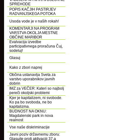
SPREHODE
POPIS KAČJIH PASTIRJEV
RADVANJSKEGA POTOKA
Usoda vode je v naših rokah!
KOMENTARJI NA PROGRAM
VARSTVA OKOLJA MESTNE
OBČINE MARIBOR
Evalvacija izvedbe
participativnega proračuna Čuj,
sodeluj!
Glasuj
Kako z zbori naprej
Občina ustanavlja Sveta za
varstvo uporabnikov javnih
dobrin
IMZ za VEČER: Kateri so najbolj
pereči okoljski problemi
Kjer je kapitalizem, ni svobode.
Ko pa bo svoboda, ne bo
kapitalizma.
BUDNOST NA OKNU:
Magdalenski park in nova
realnost
Vse naše diskriminacije
Javni poziv državnemu zboru:
Glasujte proti aktivaciji 37.a