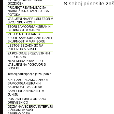
MIYAWAKI MINI URBANI
S seboj prinesite za
GOZDIČEK
PROJEKT REVITALIZACIJA
NABREŽJA RADVANJSKEGA
POTOKA
VABLJENI NA APRILSKI ZBOR V
SVOJI SKUPNOSTI
ZBORI SAMOORGANIZIRANIH
SKUPNOSTI V MARCU
VABILO NA JANUARSKE
ZBORE SAMOORGANIZIRANIH
SKUPNOSTI V MARIBORU
LESTOS ŠE ZADNJIČ NA
POGOVOR S SOSEDI
ZA POHORJE BREZ VETRNIH
ELEKTRARN
NOVEMBRA PRAV LEPO
VABLJENI NA POGOVOR S
SOSEDI
Temelj participacije je zaupanje
SPET ZAČENJAMO Z ZBORI
SAMOORGANIZIRANIH
SKUPNOSTI. VABLJENI!
SAMOORGANIZIRANJE V
JUNIJU
POSTAVILI MALO URBANO
DREVESNICO
ODZIV NA VEČEROV INTERVJU
Z ŽUPANOM SAŠO
ARSENOVIČEM