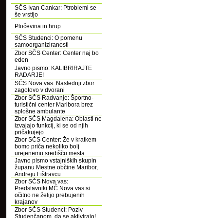
SČS Ivan Cankar: Ptroblemi se
še vrstijo
Pločevina in hrup
SČS Studenci: O pomenu
samoorganiziranosti
Zbor SČS Center: Center naj bo
eden
Javno pismo: KALIBRIRAJTE
RADARJE!
SČS Nova vas: Naslednji zbor
zagotovo v dvorani
Zbor SČS Radvanje: Športno-
turistični center Maribora brez
splošne ambulante
Zbor SČS Magdalena: Oblasti ne
izvajajo funkcij, ki se od njih
pričakujejo
Zbor SČS Center: Že v kratkem
bomo priča nekoliko bolj
urejenemu središču mesta
Javno pismo vstajniških skupin
županu Mestne občine Maribor,
Andreju Fištravcu
Zbor SČS Nova vas:
Predstavniki MČ Nova vas si
očitno ne želijo prebujenih
krajanov
Zbor SČS Studenci: Poziv
Studenčanom, da se aktivirajo!