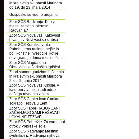
in krajevnih skupnosti Maribora
od 19. do 23. maja 2014
Gosposko še vedno urejamo
Zbor SČS Radvanje: Kdo v
mestu zastopa interese
Radvanja?
Zbor SČS Nova vas: Kakovost
bivanja v Novi vasi se slabša
Zbor SČS Koroška vrata:
Potrebujemo racionalnejše in
bolj koristne investicije, kot je
novogradnja doma mestne četrti
Zbor SČS Magdalena:
Obnovimo košarkaška igrišča!
Zbori samoorganiziranih četrtnih
in krajevnih skupnosti Maribora
2. do 6. junija 2014
Zbor SČS Nova vas: Okolje, v
katerem živimo je tudi odraz
našega ravnanja z njim
Zbor SČS Center Ivan Cankar:
Tokrat o Festivalu Lent
Zbor SČS Tabor: TABORČANI
ZAČENJAJO SAMI REŠEVATI
LOKALNE TEŽAVE
Zbor SČS Pobrežje: Za varno pot
otrok v Pobreške šole
Zbor SČS Radvanje: Mestnih
svetnikov iz Radvanja njihova