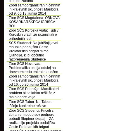
četrt ne zanima
Zbori samoorganiziranih četrtnih
in krajevnih skupnosti Maribora
od 9. do 13. junija 2014
Zbor SČS Magdalena: OBNOVA
KOŠARKARSKEGA IGRIŠČA
BO!
Zbor SČS Koroška vrata: Tudi v
Koroških vratih že razmišljali o
prihodnjih letih
SČS Studenci: Na jutrišnji javni
tribuni o podaljšku Ceste
Proleterskih brigad mimo
Qlandije, ki bi občutno
razbremenila Studence
Zbor SČS Nova vas:
Problematika okolja odslej na
dnevnem redu enkrat mesečno
Zbori samoorganiziranih četrtnih
in krajevnih skupnosti Maribora
od 16. do 20. junija 2014
Zbor SČS Pobrežje: Marsikateri
problem bi se lahko rešil že z
malo dobre volje
Zbor SČS Tabor: Na Taboru
iščejo konkretne rešitve
Zbor SČS Studenci: Pričeli z
zbiranjem podpisov podpore
pobudi Stopimo skupaj – ZA
realizacijo projekta podaljška
Ceste Proletarskih brigad