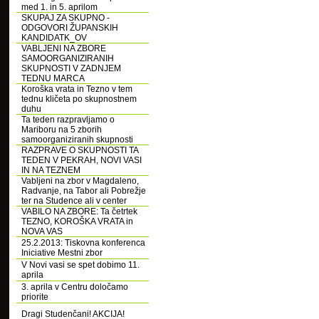
med 1. in 5. aprilom
SKUPAJ ZA SKUPNO -
ODGOVORI ŽUPANSKIH
KANDIDATK_OV
VABLJENI NA ZBORE
SAMOORGANIZIRANIH
SKUPNOSTI V ZADNJEM
TEDNU MARCA
Koroška vrata in Tezno v tem
tednu kličeta po skupnostnem
duhu
Ta teden razpravljamo o
Mariboru na 5 zborih
samoorganiziranih skupnosti
RAZPRAVE O SKUPNOSTI TA
TEDEN V PEKRAH, NOVI VASI
IN NA TEZNEM
Vabljeni na zbor v Magdaleno,
Radvanje, na Tabor ali Pobrežje
ter na Studence ali v center
VABILO NA ZBORE: Ta četrtek
TEZNO, KOROŠKA VRATA in
NOVA VAS
25.2.2013: Tiskovna konferenca
Iniciative Mestni zbor
V Novi vasi se spet dobimo 11.
aprila
3. aprila v Centru določamo
priorite
Dragi Studenčani! AKCIJA!