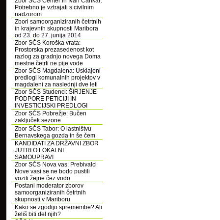
Zbor SČS Center in Ivan Cankar:
Potrebno je vztrajati s civilnim
nadzorom
Zbori samoorganiziranih četrtnih
in krajevnih skupnosti Maribora
od 23. do 27. junija 2014
Zbor SČS Koroška vrata:
Prostorska prezasedenost kot
razlog za gradnjo novega Doma
mestne četrti ne pije vode
Zbor SČS Magdalena: Usklajeni
predlogi komunalnih projektov v
magdaleni za naslednji dve leti
Zbor SČS Studenci: ŠIRJENJE
PODPORE PETICIJI IN
INVESTICIJSKI PREDLOGI
Zbor SČS Pobrežje: Bučen
zaključek sezone
Zbor SČS Tabor: O lastništvu
Bernavskega gozda in še čem
KANDIDATI ZA DRŽAVNI ZBOR
JUTRI O LOKALNI
SAMOUPRAVI
Zbor SČS Nova vas: Prebivalci
Nove vasi se ne bodo pustili
voziti žejne čez vodo
Postani moderator zborov
samoorganiziranih četrtnih
skupnosti v Mariboru
Kako se zgodijo spremembe? Ali
želiš biti del njih?