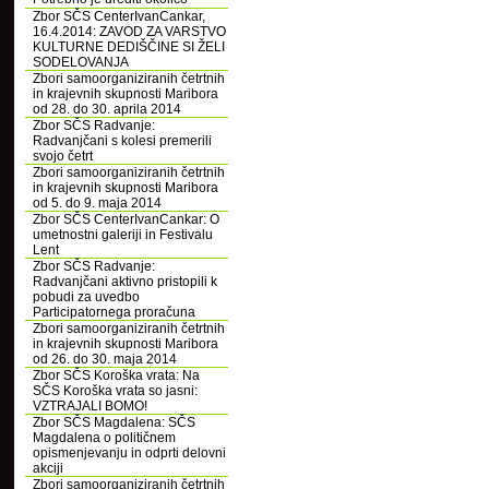
Zbor SČS CenterIvanCankar,
16.4.2014: ZAVOD ZA VARSTVO
KULTURNE DEDIŠČINE SI ŽELI
SODELOVANJA
Zbori samoorganiziranih četrtnih
in krajevnih skupnosti Maribora
od 28. do 30. aprila 2014
Zbor SČS Radvanje:
Radvanjčani s kolesi premerili
svojo četrt
Zbori samoorganiziranih četrtnih
in krajevnih skupnosti Maribora
od 5. do 9. maja 2014
Zbor SČS CenterIvanCankar: O
umetnostni galeriji in Festivalu
Lent
Zbor SČS Radvanje:
Radvanjčani aktivno pristopili k
pobudi za uvedbo
Participatornega proračuna
Zbori samoorganiziranih četrtnih
in krajevnih skupnosti Maribora
od 26. do 30. maja 2014
Zbor SČS Koroška vrata: Na
SČS Koroška vrata so jasni:
VZTRAJALI BOMO!
Zbor SČS Magdalena: SČS
Magdalena o političnem
opismenjevanju in odprti delovni
akciji
Zbori samoorganiziranih četrtnih