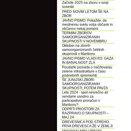
Začnite 2025 na zboru v svoji
soseski
PRED NOVIM LETOM ŠE NA
ZBOR
JAVNO PISMO: Pokažite, da
mestnemu svetu volja občank in
občanov nekaj pomeni
TERMINI ZBOROV
SAMOORGANIZIRANIH
SKUPNOSTI V NOVEMBRU
Oktober na zborih
samoorganiziranih četrtnih
skupnosti v Mariboru
JAVNO PISMO VLADI RS: GAZA
IN BANALNOST ZLA
Poudarki posveta o načrtovanju
zelene infrastrukture v času
podnebnih sprememb
ŠE JUNIJSKI ZBORI
SAMOORGANIZIRANIH
SKUPNOSTI, POTEM PAVZA
Leto 2024 - spet nesrečno ali
vendarle usodno za
participativni proračun v
Mariboru?
ODPRTI PROSTORI ZA
RAZPRAVO O SKUPNOSTI –
MAJ 24
DREVESNICA POD STREHO,
PRVA DREVESCA ŽE V ZEMLJI