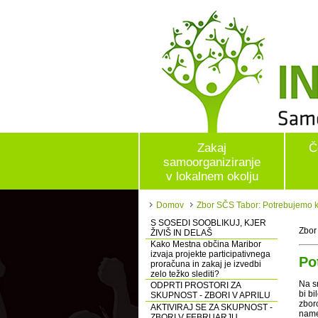
Zakaj
Č
samoorganiziranje
v lokalnem okolju
Domov
Zbor SČS Tabor: Potrebujemo ko
S SOSEDI SOOBLIKUJ, KJER
Zbor
ŽIVIŠ IN DELAŠ
Kako Mestna občina Maribor
izvaja projekte participativnega
Po
proračuna in zakaj je izvedbi
zelo težko slediti?
Na s
ODPRTI PROSTORI ZA
bi bi
SKUPNOST - ZBORI V APRILU
zbor
AKTIVIRAJ SE ZA SKUPNOST -
name
ZBORI V FEBRUARJU