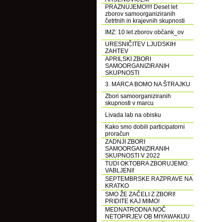
PRAZNUJEMO!!!! Deset let
zborov samoorganiziranih
četrtnih in krajevnih skupnosti
IMZ: 10 let zborov občank_ov
URESNIČITEV LJUDSKIH
ZAHTEV
APRILSKI ZBORI
SAMOORGANIZIRANIH
SKUPNOSTI
3. MARCA BOMO NA ŠTRAJKU
Zbori samoorganiziranih
skupnosti v marcu
Livada lab na obisku
Kako smo dobili participatorni
proračun
ZADNJI ZBORI
SAMOORGANIZIRANIH
SKUPNOSTI V 2022
TUDI OKTOBRA ZBORUJEMO.
VABLJENI!
SEPTEMBRSKE RAZPRAVE NA
KRATKO
SMO ŽE ZAČELI Z ZBORI!
PRIDITE KAJ MIMO!
MEDNATRODNA NOČ
NETOPIRJEV OB MIYAWAKIJU