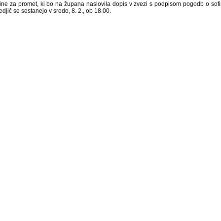
ine za promet, ki bo na župana naslovila dopis v zvezi s podpisom pogodb o sof
djič se sestanejo v sredo, 8. 2., ob 18.00.