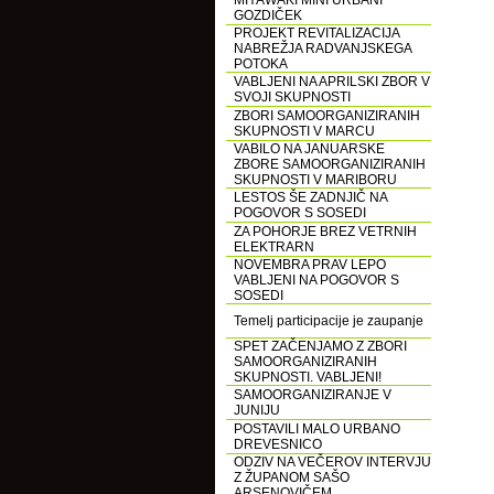
MIYAWAKI MINI URBANI
GOZDIČEK
PROJEKT REVITALIZACIJA
NABREŽJA RADVANJSKEGA
POTOKA
VABLJENI NA APRILSKI ZBOR V
SVOJI SKUPNOSTI
ZBORI SAMOORGANIZIRANIH
SKUPNOSTI V MARCU
VABILO NA JANUARSKE
ZBORE SAMOORGANIZIRANIH
SKUPNOSTI V MARIBORU
LESTOS ŠE ZADNJIČ NA
POGOVOR S SOSEDI
ZA POHORJE BREZ VETRNIH
ELEKTRARN
NOVEMBRA PRAV LEPO
VABLJENI NA POGOVOR S
SOSEDI
Temelj participacije je zaupanje
SPET ZAČENJAMO Z ZBORI
SAMOORGANIZIRANIH
SKUPNOSTI. VABLJENI!
SAMOORGANIZIRANJE V
JUNIJU
POSTAVILI MALO URBANO
DREVESNICO
ODZIV NA VEČEROV INTERVJU
Z ŽUPANOM SAŠO
ARSENOVIČEM