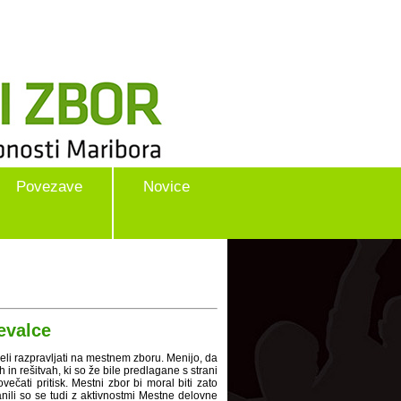
Povezave
Novice
evalce
eli razpravljati na mestnem zboru. Menijo, da
 in rešitvah, ki so že bile predlagane s strani
čati pritisk. Mestni zbor bi moral biti zato
nili so se tudi z aktivnostmi Mestne delovne