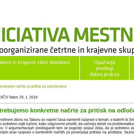
etrtni in krajevni zbori Maribora
Opažanja
predlogi
dobra praksa
nkretne načrte za pritisk na odločevalce
 SČS Tabor, 25. 1. 2016
trebujemo konkretne načrte za pritisk na odloč
redinem zboru na Taboru so največ časa namenili razpravi o temah, o katerih bi žel
lo potrebno najti načine, kako odgovorne prisiliti, da začnejo delati na problematikah
ov. V argumentacijah predlaganih tem se pogosto pojavi želja, da je potrebno pove
njen prav razpravi o konkretnih načrtih za povečanja pritiska na pristojne. Sezna