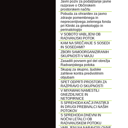
Javni poziv za podaljšanje javne
razprave o Občinskem
prostorskem načrtu
Pobuda za ohranitev za javno
zdravje pomembnega in
neprecenljivega zelenega fonda
pri Kliniki za ginekologijo in
perinatologijo
V SOBOTO VABLJENI OB
RADVANJSKI POTOK
KAM NA SREČANJE S SOSEDI
IN SOSEDAMI?
ZBORI SAMOORGANIZIRANIH
SKUPNOSTI V MAJU
Zasadili povsem gol del obrežja
Radvanjskega potoka
Skupaj za skupno, ljudske
zahteve kontra predvolilnim
objubam
SPET ODPRTI PROSTORI ZA
RAZPRAVO O SKUPNOSTI
V MIYAWAKI NAMESTILI
GNEZDILNICE IN
NETOPIRNICE
S SPREHODA KAČJI PASTIRJI
IN DRUGI PREBIVALCI NAŠIH
POTOKOV
S SPREHODA DNEVNI IN
NOČNI LETALCI OB
RADVANJSKEM POTOKU
VABLJENI NA NARAVOSLOVNE