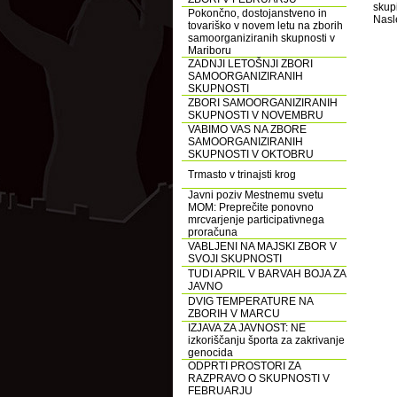
skup
Pokončno, dostojanstveno in
Nasle
tovariško v novem letu na zborih
samoorganiziranih skupnosti v
Mariboru
ZADNJI LETOŠNJI ZBORI
SAMOORGANIZIRANIH
SKUPNOSTI
ZBORI SAMOORGANIZIRANIH
SKUPNOSTI V NOVEMBRU
VABIMO VAS NA ZBORE
SAMOORGANIZIRANIH
SKUPNOSTI V OKTOBRU
Trmasto v trinajsti krog
Javni poziv Mestnemu svetu
MOM: Preprečite ponovno
mrcvarjenje participativnega
proračuna
VABLJENI NA MAJSKI ZBOR V
SVOJI SKUPNOSTI
TUDI APRIL V BARVAH BOJA ZA
JAVNO
DVIG TEMPERATURE NA
ZBORIH V MARCU
IZJAVA ZA JAVNOST: NE
izkoriščanju športa za zakrivanje
genocida
ODPRTI PROSTORI ZA
RAZPRAVO O SKUPNOSTI V
FEBRUARJU