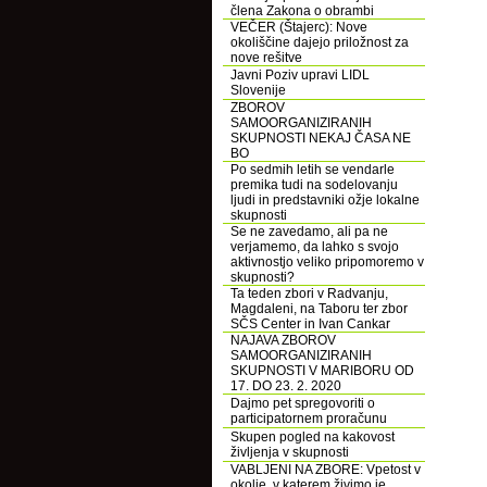
člena Zakona o obrambi
VEČER (Štajerc): Nove
okoliščine dajejo priložnost za
nove rešitve
Javni Poziv upravi LIDL
Slovenije
ZBOROV
SAMOORGANIZIRANIH
SKUPNOSTI NEKAJ ČASA NE
BO
Po sedmih letih se vendarle
premika tudi na sodelovanju
ljudi in predstavniki ožje lokalne
skupnosti
Se ne zavedamo, ali pa ne
verjamemo, da lahko s svojo
aktivnostjo veliko pripomoremo v
skupnosti?
Ta teden zbori v Radvanju,
Magdaleni, na Taboru ter zbor
SČS Center in Ivan Cankar
NAJAVA ZBOROV
SAMOORGANIZIRANIH
SKUPNOSTI V MARIBORU OD
17. DO 23. 2. 2020
Dajmo pet spregovoriti o
participatornem proračunu
Skupen pogled na kakovost
življenja v skupnosti
VABLJENI NA ZBORE: Vpetost v
okolje, v katerem živimo je