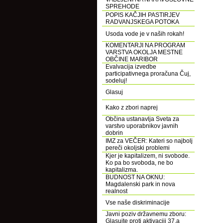
SPREHODE
POPIS KAČJIH PASTIRJEV
RADVANJSKEGA POTOKA
Usoda vode je v naših rokah!
KOMENTARJI NA PROGRAM
VARSTVA OKOLJA MESTNE
OBČINE MARIBOR
Evalvacija izvedbe
participativnega proračuna Čuj,
sodeluj!
Glasuj
Kako z zbori naprej
Občina ustanavlja Sveta za
varstvo uporabnikov javnih
dobrin
IMZ za VEČER: Kateri so najbolj
pereči okoljski problemi
Kjer je kapitalizem, ni svobode.
Ko pa bo svoboda, ne bo
kapitalizma.
BUDNOST NA OKNU:
Magdalenski park in nova
realnost
Vse naše diskriminacije
Javni poziv državnemu zboru:
Glasujte proti aktivaciji 37.a