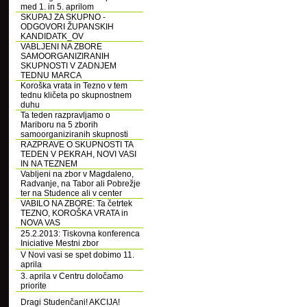
med 1. in 5. aprilom
SKUPAJ ZA SKUPNO -
ODGOVORI ŽUPANSKIH
KANDIDATK_OV
VABLJENI NA ZBORE
SAMOORGANIZIRANIH
SKUPNOSTI V ZADNJEM
TEDNU MARCA
Koroška vrata in Tezno v tem
tednu kličeta po skupnostnem
duhu
Ta teden razpravljamo o
Mariboru na 5 zborih
samoorganiziranih skupnosti
RAZPRAVE O SKUPNOSTI TA
TEDEN V PEKRAH, NOVI VASI
IN NA TEZNEM
Vabljeni na zbor v Magdaleno,
Radvanje, na Tabor ali Pobrežje
ter na Studence ali v center
VABILO NA ZBORE: Ta četrtek
TEZNO, KOROŠKA VRATA in
NOVA VAS
25.2.2013: Tiskovna konferenca
Iniciative Mestni zbor
V Novi vasi se spet dobimo 11.
aprila
3. aprila v Centru določamo
priorite
Dragi Studenčani! AKCIJA!