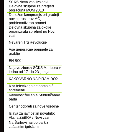
SČKS Nova vas: Izsledki
Delovne skupine za pregled
proračuna MOM 2013
Dosežen kompromis pri gradnji
novih prostorov MČ,
problematiziran promet
Delovna skupina za okolje
organizirala sprehod po Novi
vasi
Nevaren Trg Revolucije
Vse generacije poprijele za
grablje
EN BOJ!
Najave zborov SČKS Maribora v
tednu od 17. do 23. junija
KAKO VARNO NA PIRAMIDO?
Izza televizorja ne bomo nič
spremenili
Kakovost življenja Studenčanov
pada
Center odpreti za nove vsebine
Izjava za javnost in povabilo:
Akcija ZEBRA v Novi vasi
Na Šarhovi naj bo park z
začasnim igriščem