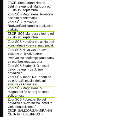
ZBORI Samoorganiziranih
četrtnih skupnosti Maribora od
15. do 19. septembra
Zbor SČS Magdalena: Prioriteta
socialni problematiki
Zbor SČS Radvanje:
Radvanjčani zaradi kanalizacije
v akcijo
ZBORI SČS Maribora v tednu od
22. do 26. septembra
Zbor SČS Koroška vrata: Najprej
kompletna evidenca, nato pritisk
Zbor SČS Nova vas: Delovne
skupine pritiskajo naprej
Predvolilno soočenje kandidatov
za mariboskega župana
Zbor SČS Studenci: O mestni
delovni skupini za Južno
obvoznico
Zbor SČS Tabor: Na Taboru so
se pridružili mestni delovni
skupini za komunalo
Zbor SČS Magdalena: V
Magdaleni še naprej na temo
solidarnosti
Zbor SČS Pobrežje: Bo del
obvoznice skozi mesto izvzet iz
vinjetnega sistema?
ZBORI SAMOORGANIZIRANIH
ČETRTNIH SKUPNOSTI