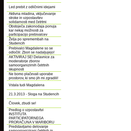
Led prebit z odličnimi idejami
Aktivna mladina, vključevanje
stroke in vzpostavitev
solidarnosti med četrtmi
Obstoječa zakonodaja ponuja
kar nekaj možnosti za
participacijo prebivalcev
Želja po spremembah na
Studencih
Prebivalci Magdalene so se
odločili: Zbori se nadaljujejo!
AKTIVIRAJ SE! Delavnice za
moderatorje zborov
samoorganizirnih četrtnih
skupnosti
Ne bomo plačevali uporabe
prostorov, ki smo jih mi zgradili!
Vstala tudi Magdalena
21.3.2013 - Sloga na Studencih
Človek, zbudi se!
Predlog o vzpostavitvi
INSTITUTA
PARTICIPATORNEGA
PRORAČUNA V MARIBORU
Predstavljamo delovanje
samoorganizirani četrtnih in