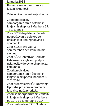
januarja 2014
Pomen samoorganiziranja v
lokalni skupnosti
Z delavnice moderiranja zborov
Zbori prebivalcev
samoorganiziranih četrtnih in
krajevnih skupnosti Maribora 27.
- 31. 1. 2014
Zbor SČS Magdalena: Zaradi
neupoštevanja odlokov se
uničuje kulturno-zgodovinski
spomenik
Zbor SČS Nova vas: O
spremembah cen komunalnih
storitev
Zbor SČS CenterIvanCankar:
Udeleženci soglasno podprli
ustanovitev delovne skupine za
komunalo
Zbori prebivalcev
samoorganiziranih četrtnih in
krajevnih skupnosti Maribora 3. -
7. 2. 2014
Zbor prebivalcev SČS Radvanje:
Uporaba prostora in prometni
tokovi so naša prioriteta
Zbori samoorganiziranih četrtnih
in krajevnih skupnosti Maribora
od 10. do 14. februarja 2014
Zbor prebivalcev SČS Studenci: