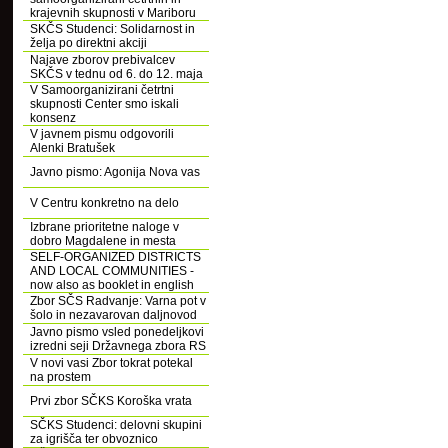
krajevnih skupnosti v Mariboru
SKČS Studenci: Solidarnost in
želja po direktni akciji
Najave zborov prebivalcev
SKČS v tednu od 6. do 12. maja
V Samoorganizirani četrtni
skupnosti Center smo iskali
konsenz
V javnem pismu odgovorili
Alenki Bratušek
Javno pismo: Agonija Nova vas
V Centru konkretno na delo
Izbrane prioritetne naloge v
dobro Magdalene in mesta
SELF-ORGANIZED DISTRICTS
AND LOCAL COMMUNITIES -
now also as booklet in english
Zbor SČS Radvanje: Varna pot v
šolo in nezavarovan daljnovod
Javno pismo vsled ponedeljkovi
izredni seji Državnega zbora RS
V novi vasi Zbor tokrat potekal
na prostem
Prvi zbor SČKS Koroška vrata
SČKS Studenci: delovni skupini
za igrišča ter obvoznico