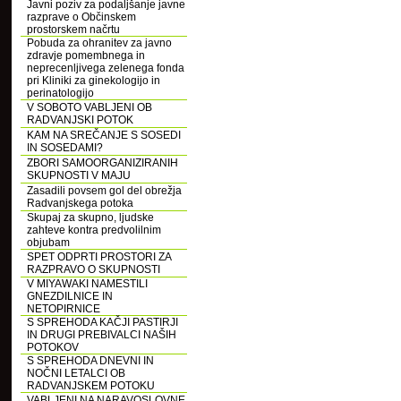
Javni poziv za podaljšanje javne
razprave o Občinskem
prostorskem načrtu
Pobuda za ohranitev za javno
zdravje pomembnega in
neprecenljivega zelenega fonda
pri Kliniki za ginekologijo in
perinatologijo
V SOBOTO VABLJENI OB
RADVANJSKI POTOK
KAM NA SREČANJE S SOSEDI
IN SOSEDAMI?
ZBORI SAMOORGANIZIRANIH
SKUPNOSTI V MAJU
Zasadili povsem gol del obrežja
Radvanjskega potoka
Skupaj za skupno, ljudske
zahteve kontra predvolilnim
objubam
SPET ODPRTI PROSTORI ZA
RAZPRAVO O SKUPNOSTI
V MIYAWAKI NAMESTILI
GNEZDILNICE IN
NETOPIRNICE
S SPREHODA KAČJI PASTIRJI
IN DRUGI PREBIVALCI NAŠIH
POTOKOV
S SPREHODA DNEVNI IN
NOČNI LETALCI OB
RADVANJSKEM POTOKU
VABLJENI NA NARAVOSLOVNE