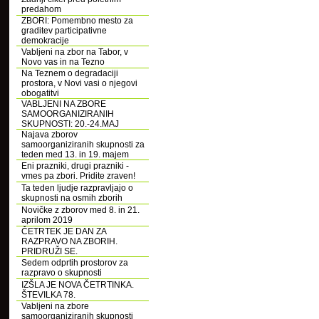
predahom
ZBORI: Pomembno mesto za
graditev participativne
demokracije
Vabljeni na zbor na Tabor, v
Novo vas in na Tezno
Na Teznem o degradaciji
prostora, v Novi vasi o njegovi
obogatitvi
VABLJENI NA ZBORE
SAMOORGANIZIRANIH
SKUPNOSTI: 20.-24.MAJ
Najava zborov
samoorganiziranih skupnosti za
teden med 13. in 19. majem
Eni prazniki, drugi prazniki -
vmes pa zbori. Pridite zraven!
Ta teden ljudje razpravljajo o
skupnosti na osmih zborih
Novičke z zborov med 8. in 21.
aprilom 2019
ČETRTEK JE DAN ZA
RAZPRAVO NA ZBORIH.
PRIDRUŽI SE.
Sedem odprtih prostorov za
razpravo o skupnosti
IZŠLA JE NOVA ČETRTINKA.
ŠTEVILKA 78.
Vabljeni na zbore
samoorganiziranih skupnosti