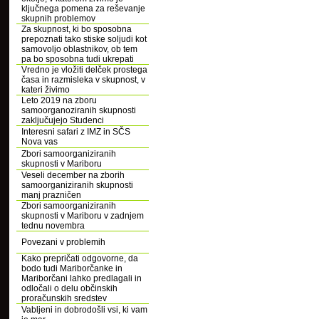
ključnega pomena za reševanje
skupnih problemov
Za skupnost, ki bo sposobna
prepoznati tako stiske soljudi kot
samovoljo oblastnikov, ob tem
pa bo sposobna tudi ukrepati
Vredno je vložiti delček prostega
časa in razmisleka v skupnost, v
kateri živimo
Leto 2019 na zboru
samoorganoziranih skupnosti
zaključujejo Studenci
Interesni safari z IMZ in SČS
Nova vas
Zbori samoorganiziranih
skupnosti v Mariboru
Veseli december na zborih
samoorganiziranih skupnosti
manj prazničen
Zbori samoorganiziranih
skupnosti v Mariboru v zadnjem
tednu novembra
Povezani v problemih
Kako prepričati odgovorne, da
bodo tudi Mariborčanke in
Mariborčani lahko predlagali in
odločali o delu občinskih
proračunskih sredstev
Vabljeni in dobrodošli vsi, ki vam