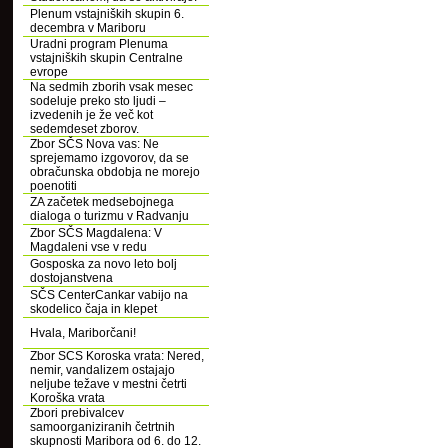
Plenum vstajniških skupin 6.
decembra v Mariboru
Uradni program Plenuma
vstajniških skupin Centralne
evrope
Na sedmih zborih vsak mesec
sodeluje preko sto ljudi –
izvedenih je že več kot
sedemdeset zborov.
Zbor SČS Nova vas: Ne
sprejemamo izgovorov, da se
obračunska obdobja ne morejo
poenotiti
ZA začetek medsebojnega
dialoga o turizmu v Radvanju
Zbor SČS Magdalena: V
Magdaleni vse v redu
Gosposka za novo leto bolj
dostojanstvena
SČS CenterCankar vabijo na
skodelico čaja in klepet
Hvala, Mariborčani!
Zbor SCS Koroska vrata: Nered,
nemir, vandalizem ostajajo
neljube težave v mestni četrti
Koroška vrata
Zbori prebivalcev
samoorganiziranih četrtnih
skupnosti Maribora od 6. do 12.