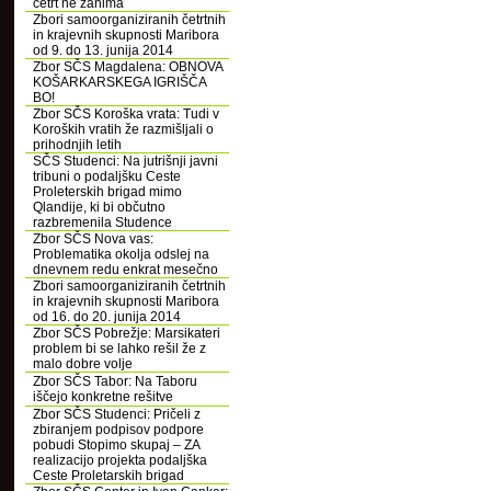
četrt ne zanima
Zbori samoorganiziranih četrtnih
in krajevnih skupnosti Maribora
od 9. do 13. junija 2014
Zbor SČS Magdalena: OBNOVA
KOŠARKARSKEGA IGRIŠČA
BO!
Zbor SČS Koroška vrata: Tudi v
Koroških vratih že razmišljali o
prihodnjih letih
SČS Studenci: Na jutrišnji javni
tribuni o podaljšku Ceste
Proleterskih brigad mimo
Qlandije, ki bi občutno
razbremenila Studence
Zbor SČS Nova vas:
Problematika okolja odslej na
dnevnem redu enkrat mesečno
Zbori samoorganiziranih četrtnih
in krajevnih skupnosti Maribora
od 16. do 20. junija 2014
Zbor SČS Pobrežje: Marsikateri
problem bi se lahko rešil že z
malo dobre volje
Zbor SČS Tabor: Na Taboru
iščejo konkretne rešitve
Zbor SČS Studenci: Pričeli z
zbiranjem podpisov podpore
pobudi Stopimo skupaj – ZA
realizacijo projekta podaljška
Ceste Proletarskih brigad