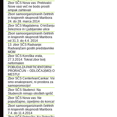
Zbor SČS Nova vas: Prebivalci
Nove vasi več ne bodo prosili
ampak zahtevali
Zbori samoorganiziranih četrtnih
in krajevnih skupnosti Maribora
24. do 28. marca 2014
Zbor SČS Magdalena: O križanju
železnice in Ljubljanske ulice
Zbori samoorganiziranih četrtnih
in krajevnih skupnosti Maribora
od 31.3. do 4.4. 2014
13. zbor SČS Radvanje:
Radvanjčani gostili predstavnike
MOM
Zbor SČS Koroška vrata,
27.3.2014: Tokrat zbor bolj
neformalen
POBUDA ZA PARTICIPATORNI
PRORAČUN – ODLOČAJ(MO) O
MESTU!
Zbor SČS CenterIvanCankar: Vsi
smo enakopravni, ni prostora za
samopromocijo!
Zbor SČS Studenci: Na
Studencih nimajo otroških igrišč
Zbor SČS Nova vas: Ne
popuščajmo, izpeljimo do konca!
Zbori samoorganiziranih četrtnih
in krajevnih skupnosti Maribora
7.4. do 11.4.2014