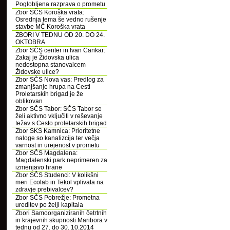
Poglobljena razprava o prometu
Zbor SČS Koroška vrata:
Osrednja tema še vedno rušenje
stavbe MČ Koroška vrata
ZBORI V TEDNU OD 20. DO 24.
OKTOBRA
Zbor SČS center in Ivan Cankar:
Zakaj je Židovska ulica
nedostopna stanovalcem
Židovske ulice?
Zbor SČS Nova vas: Predlog za
zmanjšanje hrupa na Cesti
Proletarskih brigad je že
oblikovan
Zbor SČS Tabor: SČS Tabor se
želi aktivno vključiti v reševanje
težav s Cesto proletarskih brigad
Zbor SKS Kamnica: Prioritetne
naloge so kanalizcija ter večja
varnost in urejenost v prometu
Zbor SČS Magdalena:
Magdalenski park neprimeren za
izmenjavo hrane
Zbor SČS Studenci: V kolikšni
meri Ecolab in Tekol vplivata na
zdravje prebivalcev?
Zbor SČS Pobrežje: Prometna
ureditev po želji kapitala
Zbori Samoorganiziranih četrtnih
in krajevnih skupnosti Maribora v
tednu od 27. do 30. 10.2014