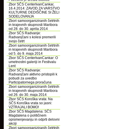
Zbor SČS CenterIvanCankar,
16.4.2014: ZAVOD ZA VARSTVO
KULTURNE DEDIŠČINE SI ŽELI
SODELOVANJA
Zbori samoorganiziranih četrtnih
in krajevnih skupnosti Maribora
od 28. do 30. aprila 2014
Zbor SČS Radvanje:
Radvanjčani s kolesi premerili
svojo četrt
Zbori samoorganiziranih četrtnih
in krajevnih skupnosti Maribora
od 5. do 9. maja 2014
Zbor SČS CenterIvanCankar: O
umetnostni galeriji in Festivalu
Lent
Zbor SČS Radvanje:
Radvanjčani aktivno pristopili k
pobudi za uvedbo
Participatornega proračuna
Zbori samoorganiziranih četrtnih
in krajevnih skupnosti Maribora
od 26. do 30. maja 2014
Zbor SČS Koroška vrata: Na
SČS Koroška vrata so jasni:
VZTRAJALI BOMO!
Zbor SČS Magdalena: SČS
Magdalena o političnem
opismenjevanju in odprti delovni
akciji
Zbori samoorganiziranih četrtnih