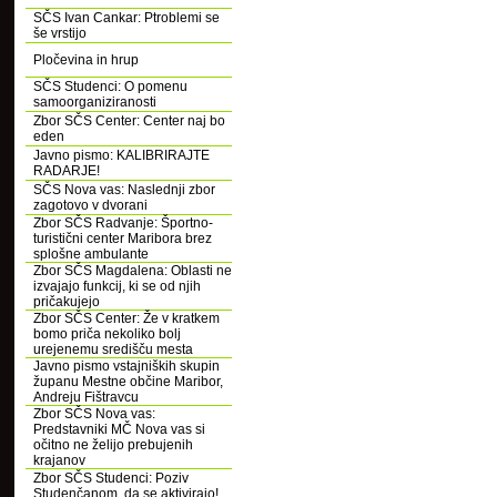
SČS Ivan Cankar: Ptroblemi se
še vrstijo
Pločevina in hrup
SČS Studenci: O pomenu
samoorganiziranosti
Zbor SČS Center: Center naj bo
eden
Javno pismo: KALIBRIRAJTE
RADARJE!
SČS Nova vas: Naslednji zbor
zagotovo v dvorani
Zbor SČS Radvanje: Športno-
turistični center Maribora brez
splošne ambulante
Zbor SČS Magdalena: Oblasti ne
izvajajo funkcij, ki se od njih
pričakujejo
Zbor SČS Center: Že v kratkem
bomo priča nekoliko bolj
urejenemu središču mesta
Javno pismo vstajniških skupin
županu Mestne občine Maribor,
Andreju Fištravcu
Zbor SČS Nova vas:
Predstavniki MČ Nova vas si
očitno ne želijo prebujenih
krajanov
Zbor SČS Studenci: Poziv
Studenčanom, da se aktivirajo!