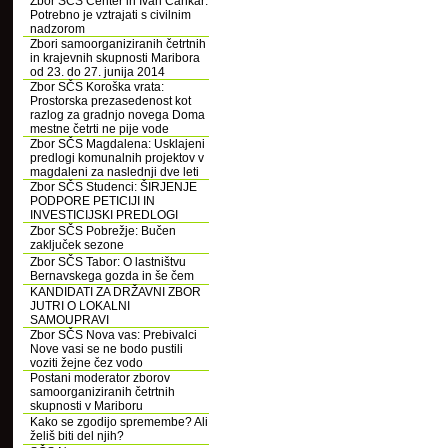
Zbor SČS Center in Ivan Cankar:
Potrebno je vztrajati s civilnim
nadzorom
Zbori samoorganiziranih četrtnih
in krajevnih skupnosti Maribora
od 23. do 27. junija 2014
Zbor SČS Koroška vrata:
Prostorska prezasedenost kot
razlog za gradnjo novega Doma
mestne četrti ne pije vode
Zbor SČS Magdalena: Usklajeni
predlogi komunalnih projektov v
magdaleni za naslednji dve leti
Zbor SČS Studenci: ŠIRJENJE
PODPORE PETICIJI IN
INVESTICIJSKI PREDLOGI
Zbor SČS Pobrežje: Bučen
zaključek sezone
Zbor SČS Tabor: O lastništvu
Bernavskega gozda in še čem
KANDIDATI ZA DRŽAVNI ZBOR
JUTRI O LOKALNI
SAMOUPRAVI
Zbor SČS Nova vas: Prebivalci
Nove vasi se ne bodo pustili
voziti žejne čez vodo
Postani moderator zborov
samoorganiziranih četrtnih
skupnosti v Mariboru
Kako se zgodijo spremembe? Ali
želiš biti del njih?