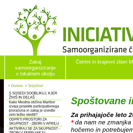
Zakaj
Četrtni in krajevni zbori 
samoorganiziranje
v lokalnem okolju
Domov
Sr(e)čno!
S SOSEDI SOOBLIKUJ, KJER
ŽIVIŠ IN DELAŠ
Spoštovane in
Kako Mestna občina Maribor
izvaja projekte participativnega
proračuna in zakaj je izvedbi
Za prihajajoče leto 2
zelo težko slediti?
ODPRTI PROSTORI ZA
*
da nam ne zmanjka že
SKUPNOST - ZBORI V APRILU
hočemo in potrebuje
AKTIVIRAJ SE ZA SKUPNOST -
ZBORI V FEBRUARJU