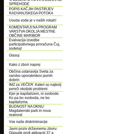
SPREHODE
POPIS KAČJIH PASTIRJEV
RADVANJSKEGA POTOKA
Usoda vode je v naših rokah!
KOMENTARJI NA PROGRAM
VARSTVA OKOLJA MESTNE
OBČINE MARIBOR
Evalvacija izvedbe
participativnega proračuna Čuj,
sodeluj!
Glasuj
Kako z zbori naprej
Občina ustanavlja Sveta za
varstvo uporabnikov javnih
dobrin
IMZ za VEČER: Kateri so najbolj
pereči okoljski problemi
Kjer je kapitalizem, ni svobode.
Ko pa bo svoboda, ne bo
kapitalizma.
BUDNOST NA OKNU:
Magdalenski park in nova
realnost
Vse naše diskriminacije
Javni poziv državnemu zboru:
Glasujte proti aktivaciji 37.a