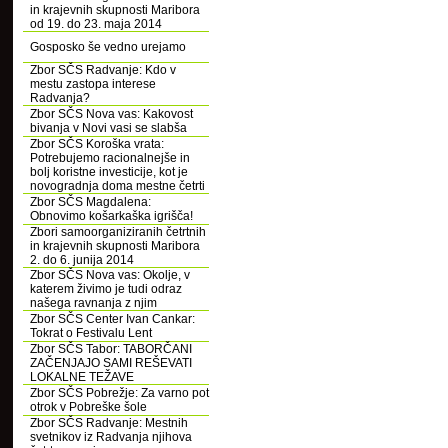
in krajevnih skupnosti Maribora
od 19. do 23. maja 2014
Gosposko še vedno urejamo
Zbor SČS Radvanje: Kdo v
mestu zastopa interese
Radvanja?
Zbor SČS Nova vas: Kakovost
bivanja v Novi vasi se slabša
Zbor SČS Koroška vrata:
Potrebujemo racionalnejše in
bolj koristne investicije, kot je
novogradnja doma mestne četrti
Zbor SČS Magdalena:
Obnovimo košarkaška igrišča!
Zbori samoorganiziranih četrtnih
in krajevnih skupnosti Maribora
2. do 6. junija 2014
Zbor SČS Nova vas: Okolje, v
katerem živimo je tudi odraz
našega ravnanja z njim
Zbor SČS Center Ivan Cankar:
Tokrat o Festivalu Lent
Zbor SČS Tabor: TABORČANI
ZAČENJAJO SAMI REŠEVATI
LOKALNE TEŽAVE
Zbor SČS Pobrežje: Za varno pot
otrok v Pobreške šole
Zbor SČS Radvanje: Mestnih
svetnikov iz Radvanja njihova