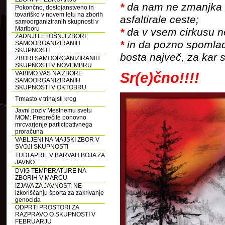
*
da nam ne zmanjka 
Pokončno, dostojanstveno in
tovariško v novem letu na zborih
asfaltirale ceste;
samoorganiziranih skupnosti v
Mariboru
*
da v vsem cirkusu n
ZADNJI LETOŠNJI ZBORI
*
in da pozno spomlad
SAMOORGANIZIRANIH
SKUPNOSTI
bosta največ, za kar se
ZBORI SAMOORGANIZIRANIH
SKUPNOSTI V NOVEMBRU
Sr(e)čno!!!!
VABIMO VAS NA ZBORE
SAMOORGANIZIRANIH
SKUPNOSTI V OKTOBRU
Trmasto v trinajsti krog
Javni poziv Mestnemu svetu
MOM: Preprečite ponovno
mrcvarjenje participativnega
proračuna
VABLJENI NA MAJSKI ZBOR V
SVOJI SKUPNOSTI
TUDI APRIL V BARVAH BOJA ZA
JAVNO
DVIG TEMPERATURE NA
ZBORIH V MARCU
IZJAVA ZA JAVNOST: NE
izkoriščanju športa za zakrivanje
genocida
ODPRTI PROSTORI ZA
RAZPRAVO O SKUPNOSTI V
FEBRUARJU