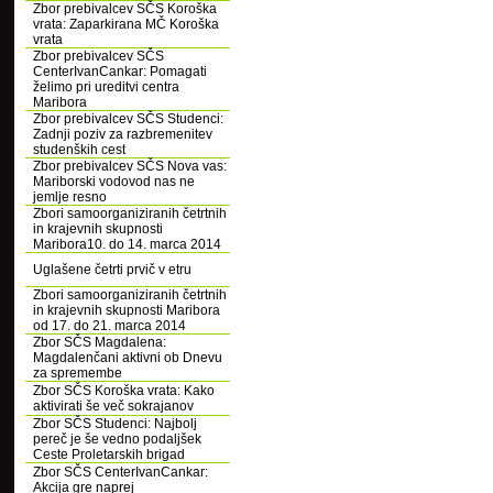
Zbor prebivalcev SČS Koroška
vrata: Zaparkirana MČ Koroška
vrata
Zbor prebivalcev SČS
CenterIvanCankar: Pomagati
želimo pri ureditvi centra
Maribora
Zbor prebivalcev SČS Studenci:
Zadnji poziv za razbremenitev
studenških cest
Zbor prebivalcev SČS Nova vas:
Mariborski vodovod nas ne
jemlje resno
Zbori samoorganiziranih četrtnih
in krajevnih skupnosti
Maribora10. do 14. marca 2014
Uglašene četrti prvič v etru
Zbori samoorganiziranih četrtnih
in krajevnih skupnosti Maribora
od 17. do 21. marca 2014
Zbor SČS Magdalena:
Magdalenčani aktivni ob Dnevu
za spremembe
Zbor SČS Koroška vrata: Kako
aktivirati še več sokrajanov
Zbor SČS Studenci: Najbolj
pereč je še vedno podaljšek
Ceste Proletarskih brigad
Zbor SČS CenterIvanCankar:
Akcija gre naprej