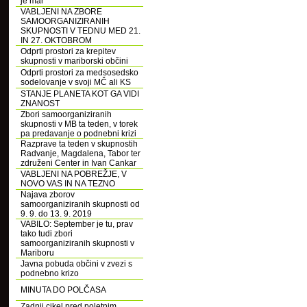
je mar
VABLJENI NA ZBORE
SAMOORGANIZIRANIH
SKUPNOSTI V TEDNU MED 21.
IN 27. OKTOBROM
Odprti prostori za krepitev
skupnosti v mariborski občini
Odprti prostori za medsosedsko
sodelovanje v svoji MČ ali KS
STANJE PLANETA KOT GA VIDI
ZNANOST
Zbori samoorganiziranih
skupnosti v MB ta teden, v torek
pa predavanje o podnebni krizi
Razprave ta teden v skupnostih
Radvanje, Magdalena, Tabor ter
združeni Center in Ivan Cankar
VABLJENI NA POBREŽJE, V
NOVO VAS IN NA TEZNO
Najava zborov
samoorganiziranih skupnosti od
9. 9. do 13. 9. 2019
VABILO: September je tu, prav
tako tudi zbori
samoorganiziranih skupnosti v
Mariboru
Javna pobuda občini v zvezi s
podnebno krizo
MINUTA DO POLČASA
Zadnji cikel pred poletnim