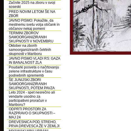
Začnite 2025 na zboru v svoji
soseski
PRED NOVIM LETOM ŠE NA
ZBOR
JAVNO PISMO: Pokažite, da
mestnemu svetu volja občank in
občanov nekaj pomeni
TERMINI ZBOROV
SAMOORGANIZIRANIH
SKUPNOSTI V NOVEMBRU
Oktober na zborih
samoorganiziranih četrtnih
skupnosti v Mariboru
JAVNO PISMO VLADI RS: GAZA
IN BANALNOST ZLA
Poudarki posveta o načrtovanju
zelene infrastrukture v času
podnebnih sprememb
ŠE JUNIJSKI ZBORI
SAMOORGANIZIRANIH
SKUPNOSTI, POTEM PAVZA
Leto 2024 - spet nesrečno ali
vendarle usodno za
participativni proračun v
Mariboru?
ODPRTI PROSTORI ZA
RAZPRAVO O SKUPNOSTI –
MAJ 24
DREVESNICA POD STREHO,
PRVA DREVESCA ŽE V ZEMLJI