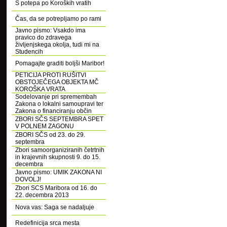
S potepa po Koroških vratih
Čas, da se potrepljamo po rami
Javno pismo: Vsakdo ima
pravico do zdravega
življenjskega okolja, tudi mi na
Studencih
Pomagajte graditi boljši Maribor!
PETICIJA PROTI RUŠITVI
OBSTOJEČEGA OBJEKTA MČ
KOROŠKA VRATA
Sodelovanje pri spremembah
Zakona o lokalni samoupravi ter
Zakona o financiranju občin
ZBORI SČS SEPTEMBRA SPET
V POLNEM ZAGONU
ZBORI SČS od 23. do 29.
septembra
Zbori samoorganiziranih četrtnih
in krajevnih skupnosti 9. do 15.
decembra
Javno pismo: UMIK ZAKONA NI
DOVOLJ!
Zbori SCS Maribora od 16. do
22. decembra 2013
Nova vas: Saga se nadaljuje
Redefinicija srca mesta