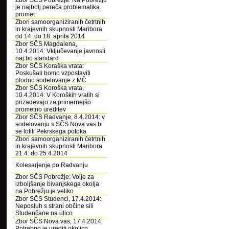
Zbor SČS Pobrežje: Na Pobrežju
je najbolj pereča problematika
promet
Zbori samoorganiziranih četrtnih
in krajevnih skupnosti Maribora
od 14. do 18. aprila 2014
Zbor SČS Magdalena,
10.4.2014: Vključevanje javnosti
naj bo standard
Zbor SČS Koraška vrata:
Poskušali bomo vzpostaviti
plodno sodelovanje z MČ
Zbor SČS Koroška vrata,
10.4.2014: V Koroških vratih si
prizadevajo za primernejšo
prometno ureditev
Zbor SČS Radvanje, 8.4.2014: v
sodelovanju s SČS Nova vas bi
se lotili Pekrskega potoka
Zbori samoorganiziranih četrtnih
in krajevnih skupnosti Maribora
21.4. do 25.4.2014
Kolesarjenje po Radvanju
Zbor SČS Pobrežje: Volje za
izboljšanje bivanjskega okolja
na Pobrežju je veliko
Zbor SČS Studenci, 17.4.2014:
Neposluh s strani občine sili
Studenčane na ulico
Zbor SČS Nova vas, 17.4.2014:
Potrebno je urediti okolico