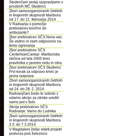
Studenčani sedaj razpravljamo v
prostorih MČ Studenci
Zbori samoorganiziranih četrtnih
in krajevnih skupnosti Maribora
od 17. do 21. februarja 2014
V Radvanju s pomočjo
prebivalcev končno do
ambulante?
Zbor prebivalcev SČS Nova vas:
Še vedno ni vseh odgovorov na
temo ogrevanja
Zbor prebivalcev SČS
CenterIvanCankar: Mariborska
občina od leta 2005 brez
pravilnika o javnem redu in miru
Zbor prebivalcev SČS Studenci:
Prvi korak za odpravo krivic je
javna razprava
Zbori samoorganiziranih četrtnih
in krajevnih skupnosti Maribora
od 24. do 28. 2. 2014
Radvanjčani bodo to soboto z
udarno akcijo za otroke uredili
varno pot v šolo
Akcija prebivalcev SČS
Radvanje: Varno do Ludvika
Zbori samoorganiziranih četrtnih
in krajevnih skupnosti Maribora
3.3. do 7.3.2014
V Magdaleni želijo videti projekt
podvoza pod železnico