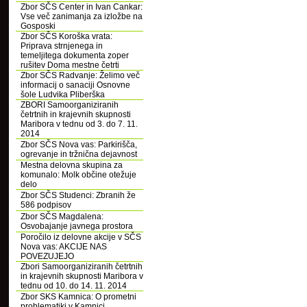
Zbor SČS Center in Ivan Cankar:
Vse več zanimanja za izložbe na
Gosposki
Zbor SČS Koroška vrata:
Priprava strnjenega in
temeljitega dokumenta zoper
rušitev Doma mestne četrti
Zbor SČS Radvanje: Želimo več
informacij o sanaciji Osnovne
šole Ludvika Pliberška
ZBORI Samoorganiziranih
četrtnih in krajevnih skupnosti
Maribora v tednu od 3. do 7. 11.
2014
Zbor SČS Nova vas: Parkirišča,
ogrevanje in tržnična dejavnost
Mestna delovna skupina za
komunalo: Molk občine otežuje
delo
Zbor SČS Studenci: Zbranih že
586 podpisov
Zbor SČS Magdalena:
Osvobajanje javnega prostora
Poročilo iz delovne akcije v SČS
Nova vas: AKCIJE NAS
POVEZUJEJO
Zbori Samoorganiziranih četrtnih
in krajevnih skupnosti Maribora v
tednu od 10. do 14. 11. 2014
Zbor SKS Kamnica: O prometni
problematiki v Kamnici