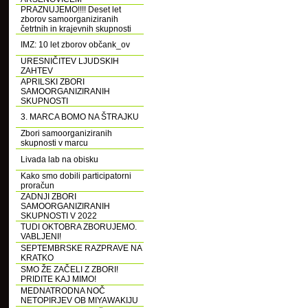
PRAZNUJEMO!!!! Deset let
zborov samoorganiziranih
četrtnih in krajevnih skupnosti
IMZ: 10 let zborov občank_ov
URESNIČITEV LJUDSKIH
ZAHTEV
APRILSKI ZBORI
SAMOORGANIZIRANIH
SKUPNOSTI
3. MARCA BOMO NA ŠTRAJKU
Zbori samoorganiziranih
skupnosti v marcu
Livada lab na obisku
Kako smo dobili participatorni
proračun
ZADNJI ZBORI
SAMOORGANIZIRANIH
SKUPNOSTI V 2022
TUDI OKTOBRA ZBORUJEMO.
VABLJENI!
SEPTEMBRSKE RAZPRAVE NA
KRATKO
SMO ŽE ZAČELI Z ZBORI!
PRIDITE KAJ MIMO!
MEDNATRODNA NOČ
NETOPIRJEV OB MIYAWAKIJU