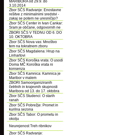
MARIBORA od 29.9. do
3.10.2014
Zbor SČS Radvanje: Enostavne
rešitve z minimalnimi sredstvi -
zakaj se potem ne uresničijo?
Zbor SČS Center in Ivan Cankar:
Sram je občane, odgovornih ne
ZBORI SČS V TEDNU OD 6. DO
10. OKTOBRA
Zbor SČS Nova vas: Mnoštvo
tem na tokratnem zboru
Zbor SČS Magdalena: Hrup na
Linhartovi
Zbor SČS Koroška vrata: O usodi
Doma MČ Koroška vrata ni
konsenza
Zbor SČS Kamnica: Kamnica je
Maribor v malem
ZBORI Samoorganiziranih
četrtnih in krajevnih skupnosti
Maribora od 13. do 17. oktobra
Zbor SČS Studenci: O starih
ranah
Zbor SČS Pobrežje: Promet in
kurilna sezona
Zbor SČS Tabor: O prometu in
okolju
Neurejenost Treh ribnikov
Zbor SČS Radvanje: