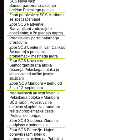
SČS Nova vas:
Samoorganizirano čiščenje
brežine Pekrskega potoka
Zbori prebivalcev SČS Maribora
se spet začenjajo!
Zbor SČS Radvanje:
Radvanjčani zadovoljni z
doseženim, a že gledajo naprej
Predstavitev participatornega
proračuna
Zbor SČS Center in Ivan Cankar:
Še naprej o prostorski
problematiki mestnega jedra
Zbor SČS Nova vas:
Samoorganizirana akcija
čiščenja Pekrskega potoka je
lahko vzgled našim javnim
službam
Zbori SČS Maribora v tednu od
8. do 12. septembra
Nepravilnosti pri vzdrževanju
Pekrskega potoka v Mariboru
SČS Tabor: Povezovanje
delovne skupine za promet za
rešitev problematike ceste
Proletarskih brigad
Zbor SČS Studenci: Zbiranje
podpisov v polnem teku
Zbor SČS Pobrežje: Nujen
ponovni razmislitek o
prometnem režimu na Pobrežju