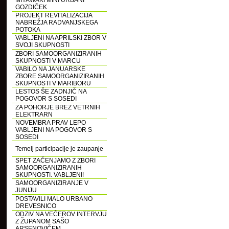
MIYAWAKI MINI URBANI
GOZDIČEK
PROJEKT REVITALIZACIJA
NABREŽJA RADVANJSKEGA
POTOKA
VABLJENI NA APRILSKI ZBOR V
SVOJI SKUPNOSTI
ZBORI SAMOORGANIZIRANIH
SKUPNOSTI V MARCU
VABILO NA JANUARSKE
ZBORE SAMOORGANIZIRANIH
SKUPNOSTI V MARIBORU
LESTOS ŠE ZADNJIČ NA
POGOVOR S SOSEDI
ZA POHORJE BREZ VETRNIH
ELEKTRARN
NOVEMBRA PRAV LEPO
VABLJENI NA POGOVOR S
SOSEDI
Temelj participacije je zaupanje
SPET ZAČENJAMO Z ZBORI
SAMOORGANIZIRANIH
SKUPNOSTI. VABLJENI!
SAMOORGANIZIRANJE V
JUNIJU
POSTAVILI MALO URBANO
DREVESNICO
ODZIV NA VEČEROV INTERVJU
Z ŽUPANOM SAŠO
ARSENOVIČEM