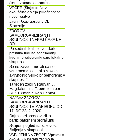
člena Zakona o obrambi
VEČER (Štajerc): Nove
okoliščine dajejo priložnost za
nove rešitve
Javni Poziv upravi LIDL
Slovenije
ZBOROV
SAMOORGANIZIRANIH
SKUPNOSTI NEKAJ ČASA NE
BO
Po sedmih letih se vendarle
premika tudi na sodelovanju
ljudi in predstavniki ožje lokalne
skupnosti
Se ne zavedamo, ali pa ne
verjamemo, da lahko s svojo
aktivnostjo veliko pripomoremo v
skupnosti?
Ta teden zbori v Radvanju,
Magdaleni, na Taboru ter zbor
SČS Center in Ivan Cankar
NAJAVA ZBOROV
SAMOORGANIZIRANIH
SKUPNOSTI V MARIBORU OD
17. DO 23. 2. 2020
Dajmo pet spregovoriti o
participatornem proračunu
Skupen pogled na kakovost
življenja v skupnosti
VABLJENI NA ZBORE: Vpetost v
okolje, v katerem živimo je