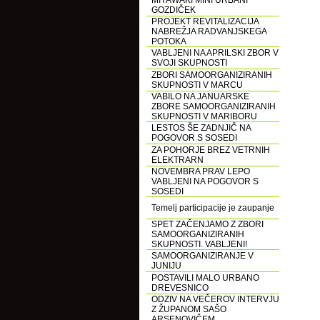
MIYAWAKI MINI URBANI
GOZDIČEK
PROJEKT REVITALIZACIJA
NABREŽJA RADVANJSKEGA
POTOKA
VABLJENI NA APRILSKI ZBOR V
SVOJI SKUPNOSTI
ZBORI SAMOORGANIZIRANIH
SKUPNOSTI V MARCU
VABILO NA JANUARSKE
ZBORE SAMOORGANIZIRANIH
SKUPNOSTI V MARIBORU
LESTOS ŠE ZADNJIČ NA
POGOVOR S SOSEDI
ZA POHORJE BREZ VETRNIH
ELEKTRARN
NOVEMBRA PRAV LEPO
VABLJENI NA POGOVOR S
SOSEDI
Temelj participacije je zaupanje
SPET ZAČENJAMO Z ZBORI
SAMOORGANIZIRANIH
SKUPNOSTI. VABLJENI!
SAMOORGANIZIRANJE V
JUNIJU
POSTAVILI MALO URBANO
DREVESNICO
ODZIV NA VEČEROV INTERVJU
Z ŽUPANOM SAŠO
ARSENOVIČEM