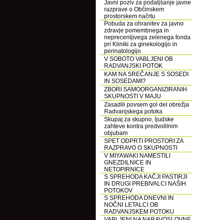
Javni poziv za podaljšanje javne
razprave o Občinskem
prostorskem načrtu
Pobuda za ohranitev za javno
zdravje pomembnega in
neprecenljivega zelenega fonda
pri Kliniki za ginekologijo in
perinatologijo
V SOBOTO VABLJENI OB
RADVANJSKI POTOK
KAM NA SREČANJE S SOSEDI
IN SOSEDAMI?
ZBORI SAMOORGANIZIRANIH
SKUPNOSTI V MAJU
Zasadili povsem gol del obrežja
Radvanjskega potoka
Skupaj za skupno, ljudske
zahteve kontra predvolilnim
objubam
SPET ODPRTI PROSTORI ZA
RAZPRAVO O SKUPNOSTI
V MIYAWAKI NAMESTILI
GNEZDILNICE IN
NETOPIRNICE
S SPREHODA KAČJI PASTIRJI
IN DRUGI PREBIVALCI NAŠIH
POTOKOV
S SPREHODA DNEVNI IN
NOČNI LETALCI OB
RADVANJSKEM POTOKU
VABLJENI NA NARAVOSLOVNE