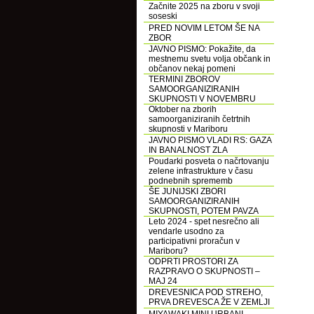
Začnite 2025 na zboru v svoji
soseski
PRED NOVIM LETOM ŠE NA
ZBOR
JAVNO PISMO: Pokažite, da
mestnemu svetu volja občank in
občanov nekaj pomeni
TERMINI ZBOROV
SAMOORGANIZIRANIH
SKUPNOSTI V NOVEMBRU
Oktober na zborih
samoorganiziranih četrtnih
skupnosti v Mariboru
JAVNO PISMO VLADI RS: GAZA
IN BANALNOST ZLA
Poudarki posveta o načrtovanju
zelene infrastrukture v času
podnebnih sprememb
ŠE JUNIJSKI ZBORI
SAMOORGANIZIRANIH
SKUPNOSTI, POTEM PAVZA
Leto 2024 - spet nesrečno ali
vendarle usodno za
participativni proračun v
Mariboru?
ODPRTI PROSTORI ZA
RAZPRAVO O SKUPNOSTI –
MAJ 24
DREVESNICA POD STREHO,
PRVA DREVESCA ŽE V ZEMLJI