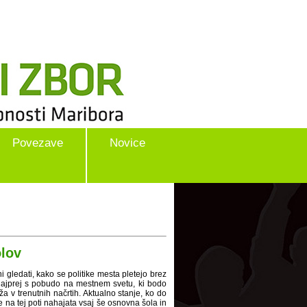
Povezave
Novice
olov
i gledati, kako se politike mesta pletejo brez
 najprej s pobudo na mestnem svetu, ki bodo
ža v trenutnih načrtih. Aktualno stanje, ko do
e na tej poti nahajata vsaj še osnovna šola in