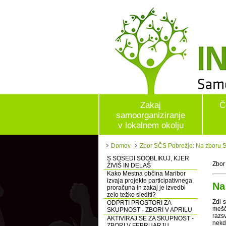
Zakaj
Č
samoorganiziranje
v lokalnem okolju
Domov
Zbor SČS Pobrežje: Na zboru S
S SOSEDI SOOBLIKUJ, KJER
Zbor
ŽIVIŠ IN DELAŠ
Kako Mestna občina Maribor
izvaja projekte participativnega
Na
proračuna in zakaj je izvedbi
zelo težko slediti?
Zdi s
ODPRTI PROSTORI ZA
mešč
SKUPNOST - ZBORI V APRILU
razsv
AKTIVIRAJ SE ZA SKUPNOST -
nekda
ZBORI V FEBRUARJU