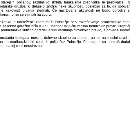
starejših občanov, razumljivo skrbita tamkajšnje prebivalke in prebivalce. R
odarske družbe, ki delujejo znotraj neke skupnosti, poskrbijo za to, da sobiva
uje kakovosti bivanja slednjih. Če načrtovane aktivnosti ne bodo obrodile sa
orščino, so se strinjali na zboru.
eženke in udeleženci zbora SČS Pobrežje so v razreševanje problematike finan
ja zasebna garažna hiša v UKC Maribor, vključili varuha bolnikovih pravic. Preprič
 problematike kritično opredelila tudi varuhinja človekovih pravic, je povedal udelež
oročanju delegata mestne delovne skupine za promet, pa se na mestni ravni na
ma na mariborski hitri cesti, ki pelje čez Pobrežje. Pridobljeni so namreč doda
ine na tej cesti neustrezno.