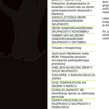
dom 
Pokončno, dostojanstveno in
gosp
tovariško v novem letu na zborih
zniž
samoorganiziranih skupnosti v
nepok
Mariboru
ZADNJI LETOŠNJI ZBORI
Udel
SAMOORGANIZIRANIH
izva
SKUPNOSTI
je do
ZBORI SAMOORGANIZIRANIH
SKUPNOSTI V NOVEMBRU
Po p
reži
VABIMO VAS NA ZBORE
cestn
SAMOORGANIZIRANIH
SKUPNOSTI V OKTOBRU
Trmasto v trinajsti krog
Javni poziv Mestnemu svetu
MOM: Preprečite ponovno
mrcvarjenje participativnega
proračuna
VABLJENI NA MAJSKI ZBOR V
SVOJI SKUPNOSTI
TUDI APRIL V BARVAH BOJA ZA
JAVNO
DVIG TEMPERATURE NA
ZBORIH V MARCU
IZJAVA ZA JAVNOST: NE
izkoriščanju športa za zakrivanje
genocida
ODPRTI PROSTORI ZA
RAZPRAVO O SKUPNOSTI V
FEBRUARJU