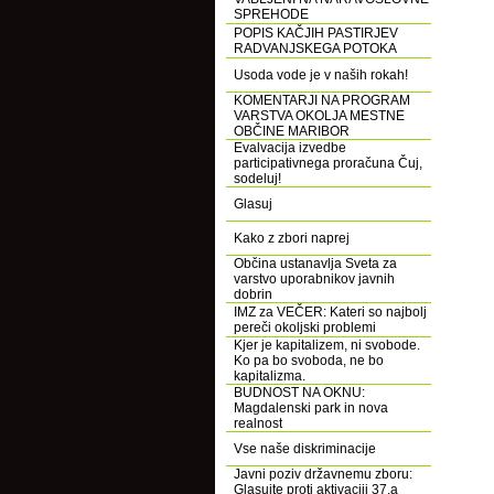
SPREHODE
POPIS KAČJIH PASTIRJEV
RADVANJSKEGA POTOKA
Usoda vode je v naših rokah!
KOMENTARJI NA PROGRAM
VARSTVA OKOLJA MESTNE
OBČINE MARIBOR
Evalvacija izvedbe
participativnega proračuna Čuj,
sodeluj!
Glasuj
Kako z zbori naprej
Občina ustanavlja Sveta za
varstvo uporabnikov javnih
dobrin
IMZ za VEČER: Kateri so najbolj
pereči okoljski problemi
Kjer je kapitalizem, ni svobode.
Ko pa bo svoboda, ne bo
kapitalizma.
BUDNOST NA OKNU:
Magdalenski park in nova
realnost
Vse naše diskriminacije
Javni poziv državnemu zboru:
Glasujte proti aktivaciji 37.a