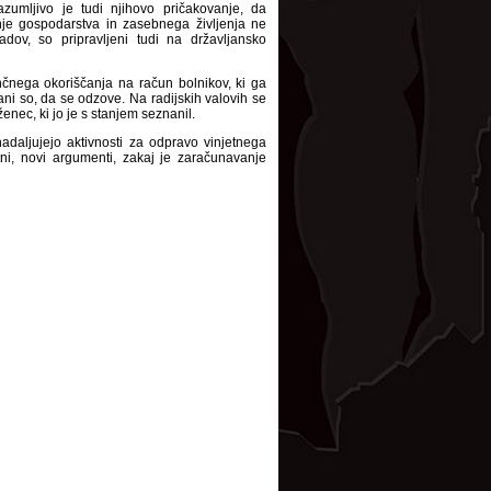
azumljivo je tudi njihovo pričakovanje, da
nje gospodarstva in zasebnega življenja ne
dov, so pripravljeni tudi na državljansko
čnega okoriščanja na račun bolnikov, ki ga
ani so, da se odzove. Na radijskih valovih se
enec, ki jo je s stanjem seznanil.
daljujejo aktivnosti za odpravo vinjetnega
tni, novi argumenti, zakaj je zaračunavanje