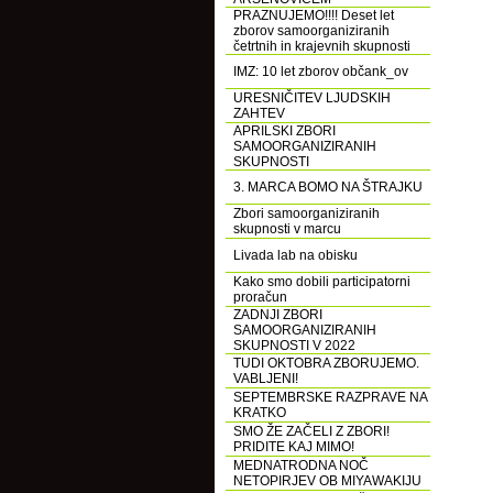
PRAZNUJEMO!!!! Deset let
zborov samoorganiziranih
četrtnih in krajevnih skupnosti
IMZ: 10 let zborov občank_ov
URESNIČITEV LJUDSKIH
ZAHTEV
APRILSKI ZBORI
SAMOORGANIZIRANIH
SKUPNOSTI
3. MARCA BOMO NA ŠTRAJKU
Zbori samoorganiziranih
skupnosti v marcu
Livada lab na obisku
Kako smo dobili participatorni
proračun
ZADNJI ZBORI
SAMOORGANIZIRANIH
SKUPNOSTI V 2022
TUDI OKTOBRA ZBORUJEMO.
VABLJENI!
SEPTEMBRSKE RAZPRAVE NA
KRATKO
SMO ŽE ZAČELI Z ZBORI!
PRIDITE KAJ MIMO!
MEDNATRODNA NOČ
NETOPIRJEV OB MIYAWAKIJU