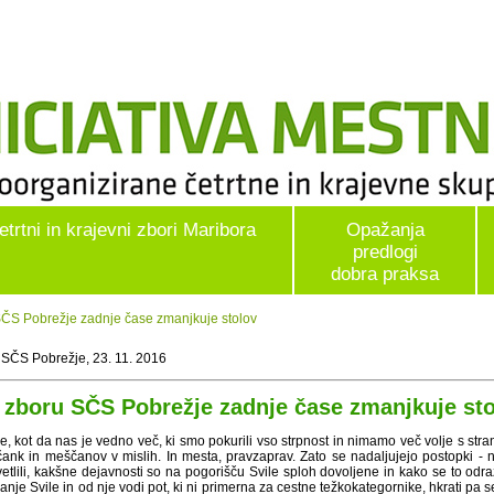
etrtni in krajevni zbori Maribora
Opažanja
predlogi
dobra praksa
ČS Pobrežje zadnje čase zmanjkuje stolov
 SČS Pobrežje, 23. 11. 2016
 zboru SČS Pobrežje zadnje čase zmanjkuje st
e, kot da nas je vedno več, ki smo pokurili vso strpnost in nimamo več volje s stran
ank in meščanov v mislih. In mesta, pravzaprav. Zato se nadaljujejo postopki -
etlili, kakšne dejavnosti so na pogorišču Svile sploh dovoljene in kako se to odra
nje Svile in od nje vodi pot, ki ni primerna za cestne težkokategornike, hkrati pa s