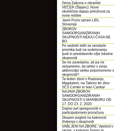
člena Zakona o obrambi
VEČER (Štajerc): Nove
okoliščine dajejo priložnost za
nove rešitve
Javni Poziv upravi LIDL
Slovenije
ZBOROV
SAMOORGANIZIRANIH
SKUPNOSTI NEKAJ ČASA NE
BO
Po sedmih letih se vendarle
premika tudi na sodelovanju
ljudi in predstavniki ožje lokalne
skupnosti
Se ne zavedamo, ali pa ne
verjamemo, da lahko s svojo
aktivnostjo veliko pripomoremo v
skupnosti?
Ta teden zbori v Radvanju,
Magdaleni, na Taboru ter zbor
SČS Center in Ivan Cankar
NAJAVA ZBOROV
SAMOORGANIZIRANIH
SKUPNOSTI V MARIBORU OD
17. DO 23. 2. 2020
Dajmo pet spregovoriti o
participatornem proračunu
Skupen pogled na kakovost
življenja v skupnosti
VABLJENI NA ZBORE: Vpetost v
okolje, v katerem živimo je