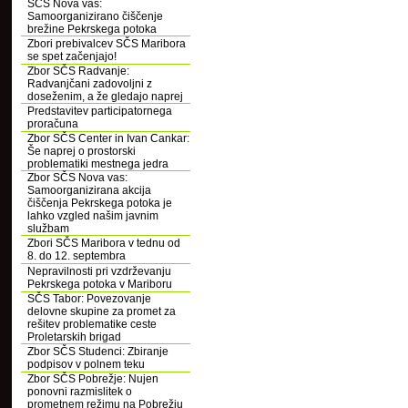
SČS Nova vas:
Samoorganizirano čiščenje
brežine Pekrskega potoka
Zbori prebivalcev SČS Maribora
se spet začenjajo!
Zbor SČS Radvanje:
Radvanjčani zadovoljni z
doseženim, a že gledajo naprej
Predstavitev participatornega
proračuna
Zbor SČS Center in Ivan Cankar:
Še naprej o prostorski
problematiki mestnega jedra
Zbor SČS Nova vas:
Samoorganizirana akcija
čiščenja Pekrskega potoka je
lahko vzgled našim javnim
službam
Zbori SČS Maribora v tednu od
8. do 12. septembra
Nepravilnosti pri vzdrževanju
Pekrskega potoka v Mariboru
SČS Tabor: Povezovanje
delovne skupine za promet za
rešitev problematike ceste
Proletarskih brigad
Zbor SČS Studenci: Zbiranje
podpisov v polnem teku
Zbor SČS Pobrežje: Nujen
ponovni razmislitek o
prometnem režimu na Pobrežju