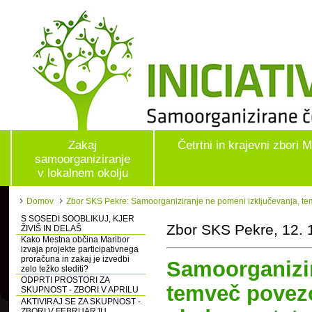
Zakaj
Četrtni in krajevni zbori 
samoorganiziranje
v lokalnem okolju
Domov
Zbor SKS Pekre: Samoorganiziranje ne pomeni izključevanja, tem
S SOSEDI SOOBLIKUJ, KJER
Zbor SKS Pekre, 12. 
ŽIVIŠ IN DELAŠ
Kako Mestna občina Maribor
izvaja projekte participativnega
proračuna in zakaj je izvedbi
Samoorganizir
zelo težko slediti?
ODPRTI PROSTORI ZA
temveč povezo
SKUPNOST - ZBORI V APRILU
AKTIVIRAJ SE ZA SKUPNOST -
ZBORI V FEBRUARJU