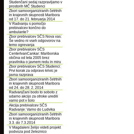
Studenčani sedaj razpravljamo v
prostorih MČ Studenci
Zbori samoorganiziranih četrtnih
in krajevnih skupnosti Maribora
od 17. do 21. februarja 2014
V Radvanju s pomočjo
prebivalcev končno do
ambulante?
Zbor prebivalcev SČS Nova vas:
Še vedno ni vseh odgovorov na
temo ogrevanja
Zbor prebivalcev SČS
CenterIvanCankar: Mariborska
občina od leta 2005 brez
pravilnika o javnem redu in miru
Zbor prebivalcev SČS Studenci:
Prvi korak za odpravo krivic je
javna razprava
Zbori samoorganiziranih četrtnih
in krajevnih skupnosti Maribora
od 24. do 28. 2. 2014
Radvanjčani bodo to soboto z
udarno akcijo za otroke uredili
varno pot v šolo
Akcija prebivalcev SČS
Radvanje: Varno do Ludvika
Zbori samoorganiziranih četrtnih
in krajevnih skupnosti Maribora
3.3. do 7.3.2014
V Magdaleni želijo videti projekt
podvoza pod železnico