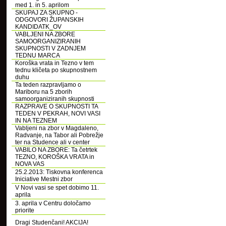
med 1. in 5. aprilom
SKUPAJ ZA SKUPNO -
ODGOVORI ŽUPANSKIH
KANDIDATK_OV
VABLJENI NA ZBORE
SAMOORGANIZIRANIH
SKUPNOSTI V ZADNJEM
TEDNU MARCA
Koroška vrata in Tezno v tem
tednu kličeta po skupnostnem
duhu
Ta teden razpravljamo o
Mariboru na 5 zborih
samoorganiziranih skupnosti
RAZPRAVE O SKUPNOSTI TA
TEDEN V PEKRAH, NOVI VASI
IN NA TEZNEM
Vabljeni na zbor v Magdaleno,
Radvanje, na Tabor ali Pobrežje
ter na Studence ali v center
VABILO NA ZBORE: Ta četrtek
TEZNO, KOROŠKA VRATA in
NOVA VAS
25.2.2013: Tiskovna konferenca
Iniciative Mestni zbor
V Novi vasi se spet dobimo 11.
aprila
3. aprila v Centru določamo
priorite
Dragi Studenčani! AKCIJA!