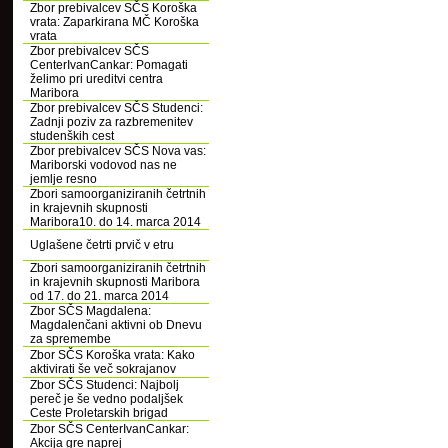
Zbor prebivalcev SČS Koroška
vrata: Zaparkirana MČ Koroška
vrata
Zbor prebivalcev SČS
CenterIvanCankar: Pomagati
želimo pri ureditvi centra
Maribora
Zbor prebivalcev SČS Studenci:
Zadnji poziv za razbremenitev
studenških cest
Zbor prebivalcev SČS Nova vas:
Mariborski vodovod nas ne
jemlje resno
Zbori samoorganiziranih četrtnih
in krajevnih skupnosti
Maribora10. do 14. marca 2014
Uglašene četrti prvič v etru
Zbori samoorganiziranih četrtnih
in krajevnih skupnosti Maribora
od 17. do 21. marca 2014
Zbor SČS Magdalena:
Magdalenčani aktivni ob Dnevu
za spremembe
Zbor SČS Koroška vrata: Kako
aktivirati še več sokrajanov
Zbor SČS Studenci: Najbolj
pereč je še vedno podaljšek
Ceste Proletarskih brigad
Zbor SČS CenterIvanCankar:
Akcija gre naprej