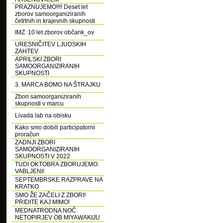
PRAZNUJEMO!!!! Deset let
zborov samoorganiziranih
četrtnih in krajevnih skupnosti
IMZ: 10 let zborov občank_ov
URESNIČITEV LJUDSKIH
ZAHTEV
APRILSKI ZBORI
SAMOORGANIZIRANIH
SKUPNOSTI
3. MARCA BOMO NA ŠTRAJKU
Zbori samoorganiziranih
skupnosti v marcu
Livada lab na obisku
Kako smo dobili participatorni
proračun
ZADNJI ZBORI
SAMOORGANIZIRANIH
SKUPNOSTI V 2022
TUDI OKTOBRA ZBORUJEMO.
VABLJENI!
SEPTEMBRSKE RAZPRAVE NA
KRATKO
SMO ŽE ZAČELI Z ZBORI!
PRIDITE KAJ MIMO!
MEDNATRODNA NOČ
NETOPIRJEV OB MIYAWAKIJU