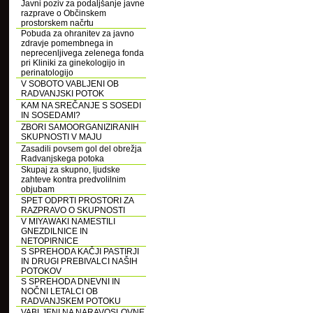
Javni poziv za podaljšanje javne
razprave o Občinskem
prostorskem načrtu
Pobuda za ohranitev za javno
zdravje pomembnega in
neprecenljivega zelenega fonda
pri Kliniki za ginekologijo in
perinatologijo
V SOBOTO VABLJENI OB
RADVANJSKI POTOK
KAM NA SREČANJE S SOSEDI
IN SOSEDAMI?
ZBORI SAMOORGANIZIRANIH
SKUPNOSTI V MAJU
Zasadili povsem gol del obrežja
Radvanjskega potoka
Skupaj za skupno, ljudske
zahteve kontra predvolilnim
objubam
SPET ODPRTI PROSTORI ZA
RAZPRAVO O SKUPNOSTI
V MIYAWAKI NAMESTILI
GNEZDILNICE IN
NETOPIRNICE
S SPREHODA KAČJI PASTIRJI
IN DRUGI PREBIVALCI NAŠIH
POTOKOV
S SPREHODA DNEVNI IN
NOČNI LETALCI OB
RADVANJSKEM POTOKU
VABLJENI NA NARAVOSLOVNE