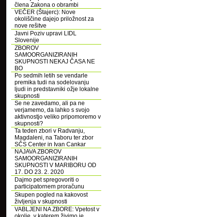
člena Zakona o obrambi
VEČER (Štajerc): Nove
okoliščine dajejo priložnost za
nove rešitve
Javni Poziv upravi LIDL
Slovenije
ZBOROV
SAMOORGANIZIRANIH
SKUPNOSTI NEKAJ ČASA NE
BO
Po sedmih letih se vendarle
premika tudi na sodelovanju
ljudi in predstavniki ožje lokalne
skupnosti
Se ne zavedamo, ali pa ne
verjamemo, da lahko s svojo
aktivnostjo veliko pripomoremo v
skupnosti?
Ta teden zbori v Radvanju,
Magdaleni, na Taboru ter zbor
SČS Center in Ivan Cankar
NAJAVA ZBOROV
SAMOORGANIZIRANIH
SKUPNOSTI V MARIBORU OD
17. DO 23. 2. 2020
Dajmo pet spregovoriti o
participatornem proračunu
Skupen pogled na kakovost
življenja v skupnosti
VABLJENI NA ZBORE: Vpetost v
okolje, v katerem živimo je