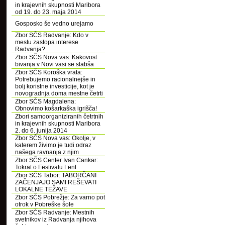
in krajevnih skupnosti Maribora
od 19. do 23. maja 2014
Gosposko še vedno urejamo
Zbor SČS Radvanje: Kdo v
mestu zastopa interese
Radvanja?
Zbor SČS Nova vas: Kakovost
bivanja v Novi vasi se slabša
Zbor SČS Koroška vrata:
Potrebujemo racionalnejše in
bolj koristne investicije, kot je
novogradnja doma mestne četrti
Zbor SČS Magdalena:
Obnovimo košarkaška igrišča!
Zbori samoorganiziranih četrtnih
in krajevnih skupnosti Maribora
2. do 6. junija 2014
Zbor SČS Nova vas: Okolje, v
katerem živimo je tudi odraz
našega ravnanja z njim
Zbor SČS Center Ivan Cankar:
Tokrat o Festivalu Lent
Zbor SČS Tabor: TABORČANI
ZAČENJAJO SAMI REŠEVATI
LOKALNE TEŽAVE
Zbor SČS Pobrežje: Za varno pot
otrok v Pobreške šole
Zbor SČS Radvanje: Mestnih
svetnikov iz Radvanja njihova