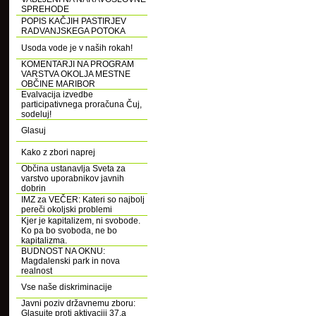
SPREHODE
POPIS KAČJIH PASTIRJEV
RADVANJSKEGA POTOKA
Usoda vode je v naših rokah!
KOMENTARJI NA PROGRAM
VARSTVA OKOLJA MESTNE
OBČINE MARIBOR
Evalvacija izvedbe
participativnega proračuna Čuj,
sodeluj!
Glasuj
Kako z zbori naprej
Občina ustanavlja Sveta za
varstvo uporabnikov javnih
dobrin
IMZ za VEČER: Kateri so najbolj
pereči okoljski problemi
Kjer je kapitalizem, ni svobode.
Ko pa bo svoboda, ne bo
kapitalizma.
BUDNOST NA OKNU:
Magdalenski park in nova
realnost
Vse naše diskriminacije
Javni poziv državnemu zboru:
Glasujte proti aktivaciji 37.a