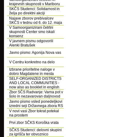
krajevnih skupnosti v Mariboru
SKČS Studenci: Solidarnost in
želja po direktni akciji
Najave zborov prebivalcev
SKČS v tednu od 6. do 12. maja
V Samoorganizirani četrtni
skupnosti Center smo iskali
konsenz
V javnem pismu odgovorili
Alenki Bratušek
Javno pismo: Agonija Nova vas
V Centru konkretno na delo
Izbrane prioritetne naloge v
dobro Magdalene in mesta
SELF-ORGANIZED DISTRICTS
AND LOCAL COMMUNITIES -
now also as booklet in english
Zbor SČS Radvanje: Varna pot v
šolo in nezavarovan daljnovod
Javno pismo vsled ponedeljkovi
izredni seji Državnega zbora RS
V novi vasi Zbor tokrat potekal
na prostem
Prvi zbor SČKS Koroška vrata
SČKS Studenci: delovni skupini
za igrišča ter obvoznico