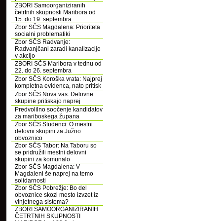
ZBORI Samoorganiziranih
četrtnih skupnosti Maribora od
15. do 19. septembra
Zbor SČS Magdalena: Prioriteta
socialni problematiki
Zbor SČS Radvanje:
Radvanjčani zaradi kanalizacije
v akcijo
ZBORI SČS Maribora v tednu od
22. do 26. septembra
Zbor SČS Koroška vrata: Najprej
kompletna evidenca, nato pritisk
Zbor SČS Nova vas: Delovne
skupine pritiskajo naprej
Predvolilno soočenje kandidatov
za mariboskega župana
Zbor SČS Studenci: O mestni
delovni skupini za Južno
obvoznico
Zbor SČS Tabor: Na Taboru so
se pridružili mestni delovni
skupini za komunalo
Zbor SČS Magdalena: V
Magdaleni še naprej na temo
solidarnosti
Zbor SČS Pobrežje: Bo del
obvoznice skozi mesto izvzet iz
vinjetnega sistema?
ZBORI SAMOORGANIZIRANIH
ČETRTNIH SKUPNOSTI