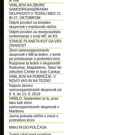
je mar
VABLJENI NA ZBORE
SAMOORGANIZIRANIH
SKUPNOSTI V TEDNU MED 21.
IN 27. OKTOBROM
Odprti prostori za krepitev
skupnosti v mariborski občini
Odprti prostori za medsosedsko
sodelovanje v svoji MČ ali KS
STANJE PLANETA KOT GA VIDI
ZNANOST
Zbori samoorganiziranih
skupnosti v MB ta teden, v torek
pa predavanje o podnebni krizi
Razprave ta teden v skupnostih
Radvanje, Magdalena, Tabor ter
združeni Center in Ivan Cankar
VABLJENI NA POBREŽJE, V
NOVO VAS IN NA TEZNO
Najava zborov
samoorganiziranih skupnosti od
9. 9. do 13. 9. 2019
VABILO: September je tu, prav
tako tudi zbori
samoorganiziranih skupnosti v
Mariboru
Javna pobuda občini v zvezi s
podnebno krizo
MINUTA DO POLČASA
Zadnji cikel pred poletnim