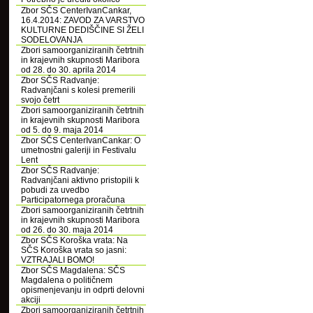
Zbor SČS CenterIvanCankar,
16.4.2014: ZAVOD ZA VARSTVO
KULTURNE DEDIŠČINE SI ŽELI
SODELOVANJA
Zbori samoorganiziranih četrtnih
in krajevnih skupnosti Maribora
od 28. do 30. aprila 2014
Zbor SČS Radvanje:
Radvanjčani s kolesi premerili
svojo četrt
Zbori samoorganiziranih četrtnih
in krajevnih skupnosti Maribora
od 5. do 9. maja 2014
Zbor SČS CenterIvanCankar: O
umetnostni galeriji in Festivalu
Lent
Zbor SČS Radvanje:
Radvanjčani aktivno pristopili k
pobudi za uvedbo
Participatornega proračuna
Zbori samoorganiziranih četrtnih
in krajevnih skupnosti Maribora
od 26. do 30. maja 2014
Zbor SČS Koroška vrata: Na
SČS Koroška vrata so jasni:
VZTRAJALI BOMO!
Zbor SČS Magdalena: SČS
Magdalena o političnem
opismenjevanju in odprti delovni
akciji
Zbori samoorganiziranih četrtnih