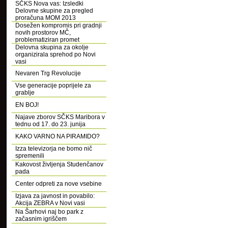
SČKS Nova vas: Izsledki
Delovne skupine za pregled
proračuna MOM 2013
Dosežen kompromis pri gradnji
novih prostorov MČ,
problematiziran promet
Delovna skupina za okolje
organizirala sprehod po Novi
vasi
Nevaren Trg Revolucije
Vse generacije poprijele za
grablje
EN BOJ!
Najave zborov SČKS Maribora v
tednu od 17. do 23. junija
KAKO VARNO NA PIRAMIDO?
Izza televizorja ne bomo nič
spremenili
Kakovost življenja Studenčanov
pada
Center odpreti za nove vsebine
Izjava za javnost in povabilo:
Akcija ZEBRA v Novi vasi
Na Šarhovi naj bo park z
začasnim igriščem