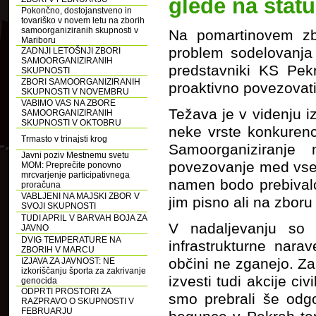
glede na statu
Pokončno, dostojanstveno in
tovariško v novem letu na zborih
samoorganiziranih skupnosti v
Na pomartinovem zb
Mariboru
problem sodelovanja 
ZADNJI LETOŠNJI ZBORI
SAMOORGANIZIRANIH
predstavniki KS Pek
SKUPNOSTI
ZBORI SAMOORGANIZIRANIH
proaktivno povezovati
SKUPNOSTI V NOVEMBRU
VABIMO VAS NA ZBORE
Težava je v videnju i
SAMOORGANIZIRANIH
SKUPNOSTI V OKTOBRU
neke vrste konkurenc
Trmasto v trinajsti krog
Samoorganiziranje
Javni poziv Mestnemu svetu
povezovanje med vsemi
MOM: Preprečite ponovno
mrcvarjenje participativnega
namen bodo prebivalc
proračuna
VABLJENI NA MAJSKI ZBOR V
jim pisno ali na zboru
SVOJI SKUPNOSTI
TUDI APRIL V BARVAH BOJA ZA
V nadaljevanju so p
JAVNO
DVIG TEMPERATURE NA
infrastrukturne nara
ZBORIH V MARCU
občini ne zganejo. Zar
IZJAVA ZA JAVNOST: NE
izkoriščanju športa za zakrivanje
izvesti tudi akcije ci
genocida
ODPRTI PROSTORI ZA
smo prebrali še odg
RAZPRAVO O SKUPNOSTI V
FEBRUARJU