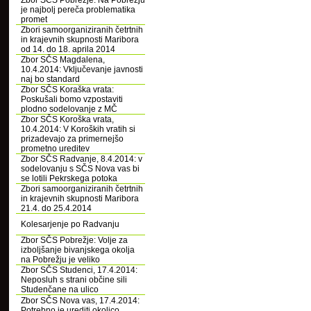
Zbor SČS Pobrežje: Na Pobrežju
je najbolj pereča problematika
promet
Zbori samoorganiziranih četrtnih
in krajevnih skupnosti Maribora
od 14. do 18. aprila 2014
Zbor SČS Magdalena,
10.4.2014: Vključevanje javnosti
naj bo standard
Zbor SČS Koraška vrata:
Poskušali bomo vzpostaviti
plodno sodelovanje z MČ
Zbor SČS Koroška vrata,
10.4.2014: V Koroških vratih si
prizadevajo za primernejšo
prometno ureditev
Zbor SČS Radvanje, 8.4.2014: v
sodelovanju s SČS Nova vas bi
se lotili Pekrskega potoka
Zbori samoorganiziranih četrtnih
in krajevnih skupnosti Maribora
21.4. do 25.4.2014
Kolesarjenje po Radvanju
Zbor SČS Pobrežje: Volje za
izboljšanje bivanjskega okolja
na Pobrežju je veliko
Zbor SČS Studenci, 17.4.2014:
Neposluh s strani občine sili
Studenčane na ulico
Zbor SČS Nova vas, 17.4.2014:
Potrebno je urediti okolico