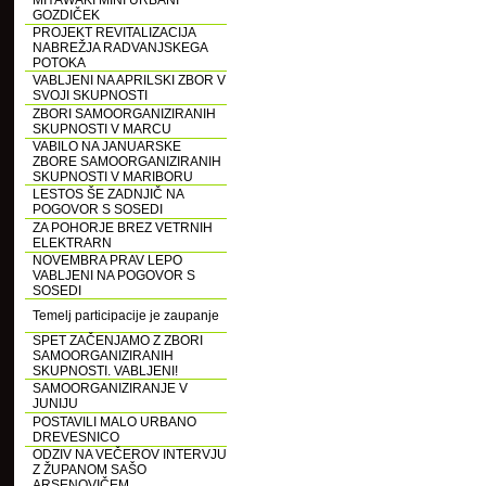
MIYAWAKI MINI URBANI
GOZDIČEK
PROJEKT REVITALIZACIJA
NABREŽJA RADVANJSKEGA
POTOKA
VABLJENI NA APRILSKI ZBOR V
SVOJI SKUPNOSTI
ZBORI SAMOORGANIZIRANIH
SKUPNOSTI V MARCU
VABILO NA JANUARSKE
ZBORE SAMOORGANIZIRANIH
SKUPNOSTI V MARIBORU
LESTOS ŠE ZADNJIČ NA
POGOVOR S SOSEDI
ZA POHORJE BREZ VETRNIH
ELEKTRARN
NOVEMBRA PRAV LEPO
VABLJENI NA POGOVOR S
SOSEDI
Temelj participacije je zaupanje
SPET ZAČENJAMO Z ZBORI
SAMOORGANIZIRANIH
SKUPNOSTI. VABLJENI!
SAMOORGANIZIRANJE V
JUNIJU
POSTAVILI MALO URBANO
DREVESNICO
ODZIV NA VEČEROV INTERVJU
Z ŽUPANOM SAŠO
ARSENOVIČEM