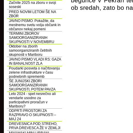
begunce v Pekrah ter 
Začnite 2025 na zboru v svoji
ob sredah, zato bo na
soseski
PRED NOVIM LETOM ŠE NA
ZBOR
JAVNO PISMO: Pokažite, da
mestnemu svetu volja občank in
občanov nekaj pomeni
TERMINI ZBOROV
SAMOORGANIZIRANIH
SKUPNOSTI V NOVEMBRU
Oktober na zborih
samoorganiziranih četrtnih
skupnosti v Mariboru
JAVNO PISMO VLADI RS: GAZA
IN BANALNOST ZLA
Poudarki posveta o načrtovanju
zelene infrastrukture v času
podnebnih sprememb
ŠE JUNIJSKI ZBORI
SAMOORGANIZIRANIH
SKUPNOSTI, POTEM PAVZA
Leto 2024 - spet nesrečno ali
vendarle usodno za
participativni proračun v
Mariboru?
ODPRTI PROSTORI ZA
RAZPRAVO O SKUPNOSTI –
MAJ 24
DREVESNICA POD STREHO,
PRVA DREVESCA ŽE V ZEMLJI