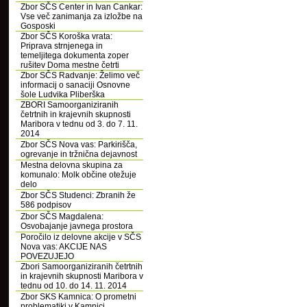
Zbor SČS Center in Ivan Cankar:
Vse več zanimanja za izložbe na
Gosposki
Zbor SČS Koroška vrata:
Priprava strnjenega in
temeljitega dokumenta zoper
rušitev Doma mestne četrti
Zbor SČS Radvanje: Želimo več
informacij o sanaciji Osnovne
šole Ludvika Pliberška
ZBORI Samoorganiziranih
četrtnih in krajevnih skupnosti
Maribora v tednu od 3. do 7. 11.
2014
Zbor SČS Nova vas: Parkirišča,
ogrevanje in tržnična dejavnost
Mestna delovna skupina za
komunalo: Molk občine otežuje
delo
Zbor SČS Studenci: Zbranih že
586 podpisov
Zbor SČS Magdalena:
Osvobajanje javnega prostora
Poročilo iz delovne akcije v SČS
Nova vas: AKCIJE NAS
POVEZUJEJO
Zbori Samoorganiziranih četrtnih
in krajevnih skupnosti Maribora v
tednu od 10. do 14. 11. 2014
Zbor SKS Kamnica: O prometni
problematiki v Kamnici