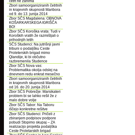
četrt ne zanima
Zbori samoorganiziranih četrtnih
in krajevnih skupnosti Maribora
od 9. do 13. junija 2014
Zbor SČS Magdalena: OBNOVA
KOŠARKARSKEGA IGRIŠČA
BO!
Zbor SČS Koroška vrata: Tudi v
Koroških vratih že razmišljali o
prihodnjih letih
SČS Studenci: Na jutrišnji javni
tribuni o podaljšku Ceste
Proleterskih brigad mimo
Qlandije, ki bi občutno
razbremenila Studence
Zbor SČS Nova vas:
Problematika okolja odslej na
dnevnem redu enkrat mesečno
Zbori samoorganiziranih četrtnih
in krajevnih skupnosti Maribora
od 16. do 20. junija 2014
Zbor SČS Pobrežje: Marsikateri
problem bi se lahko rešil že z
malo dobre volje
Zbor SČS Tabor: Na Taboru
iščejo konkretne rešitve
Zbor SČS Studenci: Pričeli z
zbiranjem podpisov podpore
pobudi Stopimo skupaj – ZA
realizacijo projekta podaljška
Ceste Proletarskih brigad