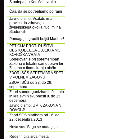
S potepa po Koroških vratih
Čas, da se potrepljamo po rami
Javno pismo: Vsakdo ima
pravico do zdravega
življenjskega okolja, tudi mi na
Studencih
Pomagajte graditi boljši Maribor!
PETICIJA PROTI RUŠITVI
OBSTOJEČEGA OBJEKTA MČ
KOROŠKA VRATA
Sodelovanje pri spremembah
Zakona o lokalni samoupravi ter
Zakona o financiranju občin
ZBORI SČS SEPTEMBRA SPET
V POLNEM ZAGONU
ZBORI SČS od 23. do 29.
septembra
Zbori samoorganiziranih četrtnih
in krajevnih skupnosti 9. do 15.
decembra
Javno pismo: UMIK ZAKONA NI
DOVOLJ!
Zbori SCS Maribora od 16. do
22. decembra 2013
Nova vas: Saga se nadaljuje
Redefinicija srca mesta