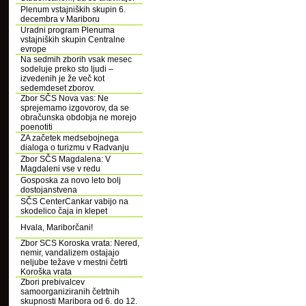
Plenum vstajniških skupin 6.
decembra v Mariboru
Uradni program Plenuma
vstajniških skupin Centralne
evrope
Na sedmih zborih vsak mesec
sodeluje preko sto ljudi –
izvedenih je že več kot
sedemdeset zborov.
Zbor SČS Nova vas: Ne
sprejemamo izgovorov, da se
obračunska obdobja ne morejo
poenotiti
ZA začetek medsebojnega
dialoga o turizmu v Radvanju
Zbor SČS Magdalena: V
Magdaleni vse v redu
Gosposka za novo leto bolj
dostojanstvena
SČS CenterCankar vabijo na
skodelico čaja in klepet
Hvala, Mariborčani!
Zbor SCS Koroska vrata: Nered,
nemir, vandalizem ostajajo
neljube težave v mestni četrti
Koroška vrata
Zbori prebivalcev
samoorganiziranih četrtnih
skupnosti Maribora od 6. do 12.