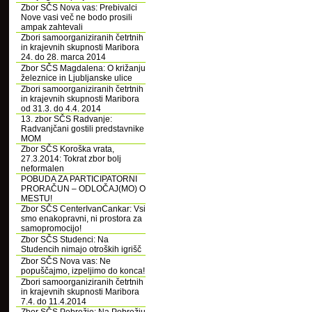
Zbor SČS Nova vas: Prebivalci
Nove vasi več ne bodo prosili
ampak zahtevali
Zbori samoorganiziranih četrtnih
in krajevnih skupnosti Maribora
24. do 28. marca 2014
Zbor SČS Magdalena: O križanju
železnice in Ljubljanske ulice
Zbori samoorganiziranih četrtnih
in krajevnih skupnosti Maribora
od 31.3. do 4.4. 2014
13. zbor SČS Radvanje:
Radvanjčani gostili predstavnike
MOM
Zbor SČS Koroška vrata,
27.3.2014: Tokrat zbor bolj
neformalen
POBUDA ZA PARTICIPATORNI
PRORAČUN – ODLOČAJ(MO) O
MESTU!
Zbor SČS CenterIvanCankar: Vsi
smo enakopravni, ni prostora za
samopromocijo!
Zbor SČS Studenci: Na
Studencih nimajo otroških igrišč
Zbor SČS Nova vas: Ne
popuščajmo, izpeljimo do konca!
Zbori samoorganiziranih četrtnih
in krajevnih skupnosti Maribora
7.4. do 11.4.2014