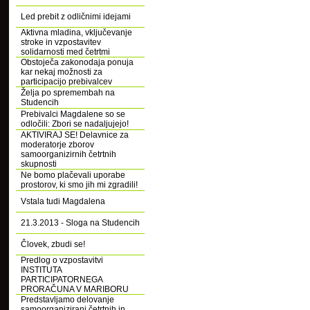
Led prebit z odličnimi idejami
Aktivna mladina, vključevanje
stroke in vzpostavitev
solidarnosti med četrtmi
Obstoječa zakonodaja ponuja
kar nekaj možnosti za
participacijo prebivalcev
Želja po spremembah na
Studencih
Prebivalci Magdalene so se
odločili: Zbori se nadaljujejo!
AKTIVIRAJ SE! Delavnice za
moderatorje zborov
samoorganizirnih četrtnih
skupnosti
Ne bomo plačevali uporabe
prostorov, ki smo jih mi zgradili!
Vstala tudi Magdalena
21.3.2013 - Sloga na Studencih
Človek, zbudi se!
Predlog o vzpostavitvi
INSTITUTA
PARTICIPATORNEGA
PRORAČUNA V MARIBORU
Predstavljamo delovanje
samoorganizirani četrtnih in