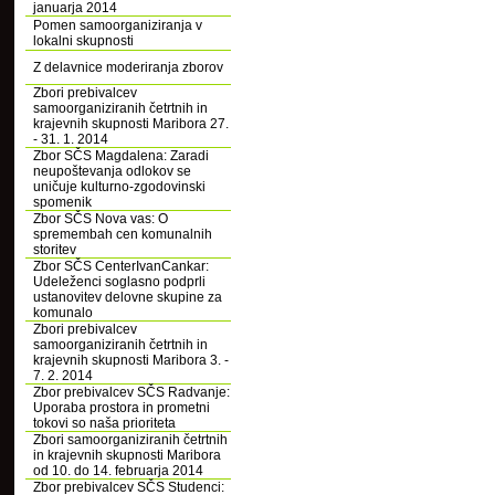
januarja 2014
Pomen samoorganiziranja v
lokalni skupnosti
Z delavnice moderiranja zborov
Zbori prebivalcev
samoorganiziranih četrtnih in
krajevnih skupnosti Maribora 27.
- 31. 1. 2014
Zbor SČS Magdalena: Zaradi
neupoštevanja odlokov se
uničuje kulturno-zgodovinski
spomenik
Zbor SČS Nova vas: O
spremembah cen komunalnih
storitev
Zbor SČS CenterIvanCankar:
Udeleženci soglasno podprli
ustanovitev delovne skupine za
komunalo
Zbori prebivalcev
samoorganiziranih četrtnih in
krajevnih skupnosti Maribora 3. -
7. 2. 2014
Zbor prebivalcev SČS Radvanje:
Uporaba prostora in prometni
tokovi so naša prioriteta
Zbori samoorganiziranih četrtnih
in krajevnih skupnosti Maribora
od 10. do 14. februarja 2014
Zbor prebivalcev SČS Studenci: