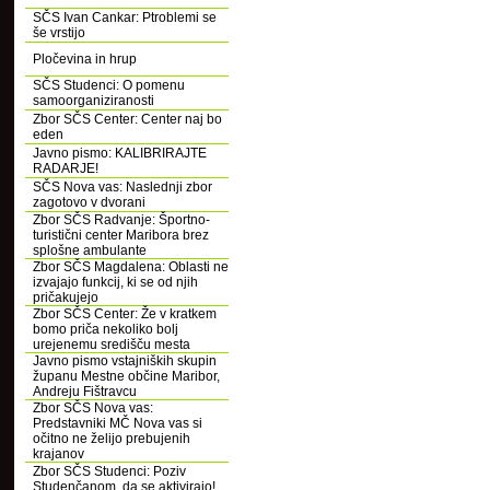
SČS Ivan Cankar: Ptroblemi se
še vrstijo
Pločevina in hrup
SČS Studenci: O pomenu
samoorganiziranosti
Zbor SČS Center: Center naj bo
eden
Javno pismo: KALIBRIRAJTE
RADARJE!
SČS Nova vas: Naslednji zbor
zagotovo v dvorani
Zbor SČS Radvanje: Športno-
turistični center Maribora brez
splošne ambulante
Zbor SČS Magdalena: Oblasti ne
izvajajo funkcij, ki se od njih
pričakujejo
Zbor SČS Center: Že v kratkem
bomo priča nekoliko bolj
urejenemu središču mesta
Javno pismo vstajniških skupin
županu Mestne občine Maribor,
Andreju Fištravcu
Zbor SČS Nova vas:
Predstavniki MČ Nova vas si
očitno ne želijo prebujenih
krajanov
Zbor SČS Studenci: Poziv
Studenčanom, da se aktivirajo!