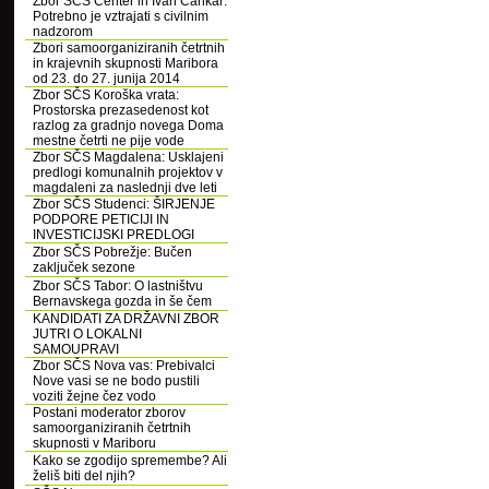
Zbor SČS Center in Ivan Cankar:
Potrebno je vztrajati s civilnim
nadzorom
Zbori samoorganiziranih četrtnih
in krajevnih skupnosti Maribora
od 23. do 27. junija 2014
Zbor SČS Koroška vrata:
Prostorska prezasedenost kot
razlog za gradnjo novega Doma
mestne četrti ne pije vode
Zbor SČS Magdalena: Usklajeni
predlogi komunalnih projektov v
magdaleni za naslednji dve leti
Zbor SČS Studenci: ŠIRJENJE
PODPORE PETICIJI IN
INVESTICIJSKI PREDLOGI
Zbor SČS Pobrežje: Bučen
zaključek sezone
Zbor SČS Tabor: O lastništvu
Bernavskega gozda in še čem
KANDIDATI ZA DRŽAVNI ZBOR
JUTRI O LOKALNI
SAMOUPRAVI
Zbor SČS Nova vas: Prebivalci
Nove vasi se ne bodo pustili
voziti žejne čez vodo
Postani moderator zborov
samoorganiziranih četrtnih
skupnosti v Mariboru
Kako se zgodijo spremembe? Ali
želiš biti del njih?