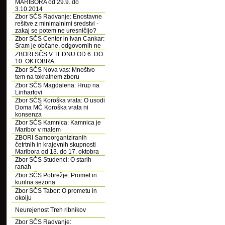
MARIBORA od 29.9. do
3.10.2014
Zbor SČS Radvanje: Enostavne
rešitve z minimalnimi sredstvi -
zakaj se potem ne uresničijo?
Zbor SČS Center in Ivan Cankar:
Sram je občane, odgovornih ne
ZBORI SČS V TEDNU OD 6. DO
10. OKTOBRA
Zbor SČS Nova vas: Mnoštvo
tem na tokratnem zboru
Zbor SČS Magdalena: Hrup na
Linhartovi
Zbor SČS Koroška vrata: O usodi
Doma MČ Koroška vrata ni
konsenza
Zbor SČS Kamnica: Kamnica je
Maribor v malem
ZBORI Samoorganiziranih
četrtnih in krajevnih skupnosti
Maribora od 13. do 17. oktobra
Zbor SČS Studenci: O starih
ranah
Zbor SČS Pobrežje: Promet in
kurilna sezona
Zbor SČS Tabor: O prometu in
okolju
Neurejenost Treh ribnikov
Zbor SČS Radvanje: