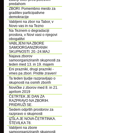
predahom
ZBORI: Pomembno mesto za
graditev participativne
demokracije
Vabljeni na zbor na Tabor, v
Novo vas in na Tezno
Na Teznem o degradaciji
prostora, v Novi vasi o njegovi
obogatitvi
VABLJENI NA ZBORE
SAMOORGANIZIRANIH
SKUPNOSTI: 20.-24.MAJ
Najava zborov
samoorganiziranih skupnosti za
teden med 13. in 19. majem
Eni prazniki, drugi prazniki -
vmes pa zbori. Pridite zraven!
Ta teden ljudje razpravljajo o
skupnosti na osmih zborih
Novičke z zborov med 8. in 21.
aprilom 2019
ČETRTEK JE DAN ZA
RAZPRAVO NA ZBORIH.
PRIDRUŽI SE.
Sedem odprtih prostorov za
razpravo o skupnosti
IZŠLA JE NOVA ČETRTINKA.
ŠTEVILKA 78.
Vabljeni na zbore
samoorganiziranih skupnosti