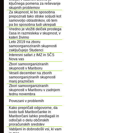
ključnega pomena za reševanje
skupnih problemov
Za skupnost, ki bo sposobna
prepoznati tako stiske soljudi kot
samovoljo oblastnikov, ob tem
pa bo sposobna tudi ukrepati
Vredno je vložiti delček prostega
časa in razmisleka v skupnost, v
kateri živimo
Leto 2019 na zboru
samoorganoziranih skupnosti
zaključujejo Studenci
Interesni safari z IMZ in SČS
Nova vas
Zbori samoorganiziranih
skupnosti v Mariboru
Veseli december na zborih
samoorganiziranih skupnosti
manj prazničen
Zbori samoorganiziranih
skupnosti v Mariboru v zadnjem
tednu novembra
Povezani v problemih
Kako prepričati odgovorne, da
bodo tudi Mariborčanke in
Mariborčani lahko predlagali in
odločali o delu občinskih
proračunskih sredstev
Vabljeni in dobrodošli vsi, ki vam