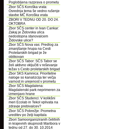
Poglobljena razprava o prometu
Zbor SČS Koroška vrata:
Osrednja tema še vedno rušenje
stavbe MČ Koroška vrata
ZBORI V TEDNU OD 20. DO 24.
OKTOBRA
Zbor SČS center in Ivan Cankar:
Zakaj je Židovska ulica
nedostopna stanovalcem
Židovske ulice?
Zbor SČS Nova vas: Predlog za
zmanjšanje hrupa na Cesti
Proletarskih brigad je že
oblikovan
Zbor SČS Tabor: SČS Tabor se
želi aktivno vključiti v reševanje
težav s Cesto proletarskih brigad
Zbor SKS Kamnica: Prioritetne
naloge so kanalizcija ter večja
varnost in urejenost v prometu
Zbor SČS Magdalena:
Magdalenski park neprimeren za
izmenjavo hrane
Zbor SČS Studenci: V kolikšni
meri Ecolab in Tekol vplivata na
zdravje prebivalcev?
Zbor SČS Pobrežje: Prometna
ureditev po želji kapitala
Zbori Samoorganiziranih četrtnih
in krajevnih skupnosti Maribora v
tednu od 27. do 30. 10.2014