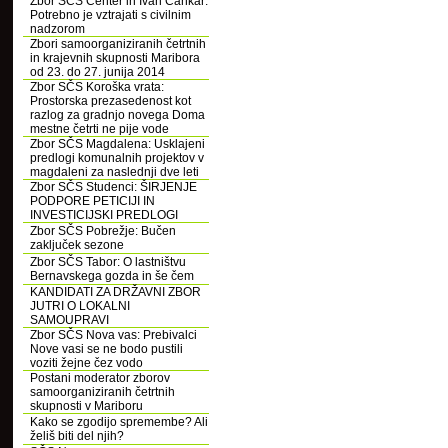
Zbor SČS Center in Ivan Cankar:
Potrebno je vztrajati s civilnim
nadzorom
Zbori samoorganiziranih četrtnih
in krajevnih skupnosti Maribora
od 23. do 27. junija 2014
Zbor SČS Koroška vrata:
Prostorska prezasedenost kot
razlog za gradnjo novega Doma
mestne četrti ne pije vode
Zbor SČS Magdalena: Usklajeni
predlogi komunalnih projektov v
magdaleni za naslednji dve leti
Zbor SČS Studenci: ŠIRJENJE
PODPORE PETICIJI IN
INVESTICIJSKI PREDLOGI
Zbor SČS Pobrežje: Bučen
zaključek sezone
Zbor SČS Tabor: O lastništvu
Bernavskega gozda in še čem
KANDIDATI ZA DRŽAVNI ZBOR
JUTRI O LOKALNI
SAMOUPRAVI
Zbor SČS Nova vas: Prebivalci
Nove vasi se ne bodo pustili
voziti žejne čez vodo
Postani moderator zborov
samoorganiziranih četrtnih
skupnosti v Mariboru
Kako se zgodijo spremembe? Ali
želiš biti del njih?