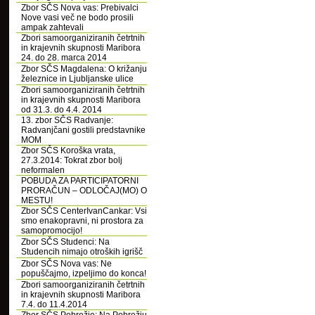
Zbor SČS Nova vas: Prebivalci
Nove vasi več ne bodo prosili
ampak zahtevali
Zbori samoorganiziranih četrtnih
in krajevnih skupnosti Maribora
24. do 28. marca 2014
Zbor SČS Magdalena: O križanju
železnice in Ljubljanske ulice
Zbori samoorganiziranih četrtnih
in krajevnih skupnosti Maribora
od 31.3. do 4.4. 2014
13. zbor SČS Radvanje:
Radvanjčani gostili predstavnike
MOM
Zbor SČS Koroška vrata,
27.3.2014: Tokrat zbor bolj
neformalen
POBUDA ZA PARTICIPATORNI
PRORAČUN – ODLOČAJ(MO) O
MESTU!
Zbor SČS CenterIvanCankar: Vsi
smo enakopravni, ni prostora za
samopromocijo!
Zbor SČS Studenci: Na
Studencih nimajo otroških igrišč
Zbor SČS Nova vas: Ne
popuščajmo, izpeljimo do konca!
Zbori samoorganiziranih četrtnih
in krajevnih skupnosti Maribora
7.4. do 11.4.2014