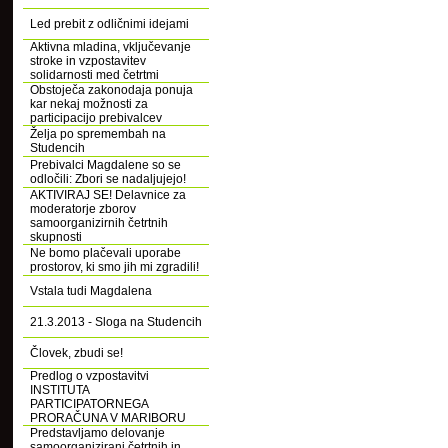
Led prebit z odličnimi idejami
Aktivna mladina, vključevanje
stroke in vzpostavitev
solidarnosti med četrtmi
Obstoječa zakonodaja ponuja
kar nekaj možnosti za
participacijo prebivalcev
Želja po spremembah na
Studencih
Prebivalci Magdalene so se
odločili: Zbori se nadaljujejo!
AKTIVIRAJ SE! Delavnice za
moderatorje zborov
samoorganizirnih četrtnih
skupnosti
Ne bomo plačevali uporabe
prostorov, ki smo jih mi zgradili!
Vstala tudi Magdalena
21.3.2013 - Sloga na Studencih
Človek, zbudi se!
Predlog o vzpostavitvi
INSTITUTA
PARTICIPATORNEGA
PRORAČUNA V MARIBORU
Predstavljamo delovanje
samoorganizirani četrtnih in