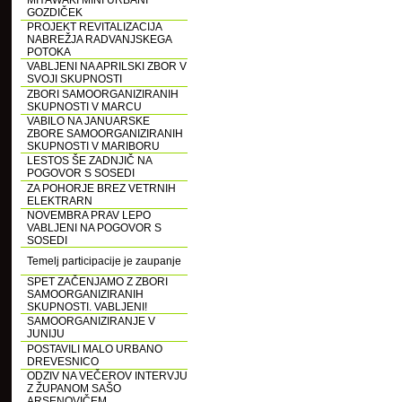
MIYAWAKI MINI URBANI
GOZDIČEK
PROJEKT REVITALIZACIJA
NABREŽJA RADVANJSKEGA
POTOKA
VABLJENI NA APRILSKI ZBOR V
SVOJI SKUPNOSTI
ZBORI SAMOORGANIZIRANIH
SKUPNOSTI V MARCU
VABILO NA JANUARSKE
ZBORE SAMOORGANIZIRANIH
SKUPNOSTI V MARIBORU
LESTOS ŠE ZADNJIČ NA
POGOVOR S SOSEDI
ZA POHORJE BREZ VETRNIH
ELEKTRARN
NOVEMBRA PRAV LEPO
VABLJENI NA POGOVOR S
SOSEDI
Temelj participacije je zaupanje
SPET ZAČENJAMO Z ZBORI
SAMOORGANIZIRANIH
SKUPNOSTI. VABLJENI!
SAMOORGANIZIRANJE V
JUNIJU
POSTAVILI MALO URBANO
DREVESNICO
ODZIV NA VEČEROV INTERVJU
Z ŽUPANOM SAŠO
ARSENOVIČEM