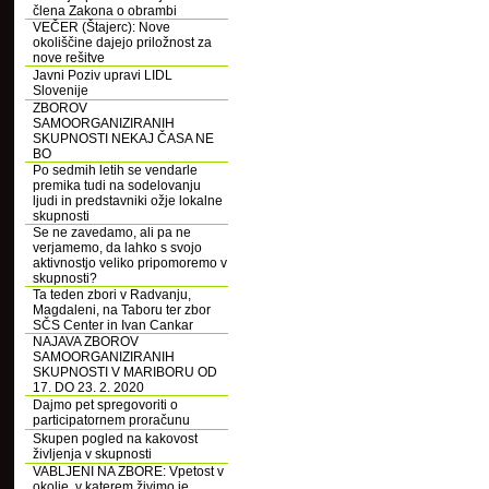
člena Zakona o obrambi
VEČER (Štajerc): Nove
okoliščine dajejo priložnost za
nove rešitve
Javni Poziv upravi LIDL
Slovenije
ZBOROV
SAMOORGANIZIRANIH
SKUPNOSTI NEKAJ ČASA NE
BO
Po sedmih letih se vendarle
premika tudi na sodelovanju
ljudi in predstavniki ožje lokalne
skupnosti
Se ne zavedamo, ali pa ne
verjamemo, da lahko s svojo
aktivnostjo veliko pripomoremo v
skupnosti?
Ta teden zbori v Radvanju,
Magdaleni, na Taboru ter zbor
SČS Center in Ivan Cankar
NAJAVA ZBOROV
SAMOORGANIZIRANIH
SKUPNOSTI V MARIBORU OD
17. DO 23. 2. 2020
Dajmo pet spregovoriti o
participatornem proračunu
Skupen pogled na kakovost
življenja v skupnosti
VABLJENI NA ZBORE: Vpetost v
okolje, v katerem živimo je