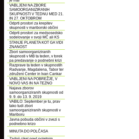
je mar
VABLJENI NA ZBORE
SAMOORGANIZIRANIH
SKUPNOSTI V TEDNU MED 21.
IN 27. OKTOBROM
Odprti prostori za krepitev
skupnosti v mariborski občini
Odprti prostori za medsosedsko
sodelovanje v svoji MČ ali KS
STANJE PLANETA KOT GA VIDI
ZNANOST
Zbori samoorganiziranih
skupnosti v MB ta teden, v torek
pa predavanje o podnebni krizi
Razprave ta teden v skupnostih
Radvanje, Magdalena, Tabor ter
združeni Center in Ivan Cankar
VABLJENI NA POBREŽJE, V
NOVO VAS IN NA TEZNO
Najava zborov
samoorganiziranih skupnosti od
9. 9. do 13. 9. 2019
VABILO: September je tu, prav
tako tudi zbori
samoorganiziranih skupnosti v
Mariboru
Javna pobuda občini v zvezi s
podnebno krizo
MINUTA DO POLČASA
Zadnji cikel pred poletnim