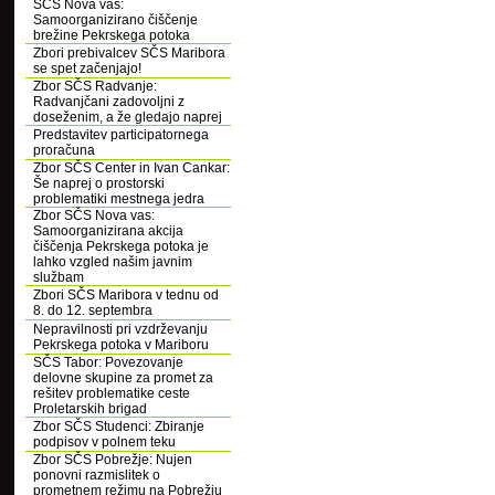
SČS Nova vas:
Samoorganizirano čiščenje
brežine Pekrskega potoka
Zbori prebivalcev SČS Maribora
se spet začenjajo!
Zbor SČS Radvanje:
Radvanjčani zadovoljni z
doseženim, a že gledajo naprej
Predstavitev participatornega
proračuna
Zbor SČS Center in Ivan Cankar:
Še naprej o prostorski
problematiki mestnega jedra
Zbor SČS Nova vas:
Samoorganizirana akcija
čiščenja Pekrskega potoka je
lahko vzgled našim javnim
službam
Zbori SČS Maribora v tednu od
8. do 12. septembra
Nepravilnosti pri vzdrževanju
Pekrskega potoka v Mariboru
SČS Tabor: Povezovanje
delovne skupine za promet za
rešitev problematike ceste
Proletarskih brigad
Zbor SČS Studenci: Zbiranje
podpisov v polnem teku
Zbor SČS Pobrežje: Nujen
ponovni razmislitek o
prometnem režimu na Pobrežju