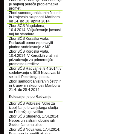
Zbor SČS Pobrežje: Na Pobrežju
je najbolj pereča problematika
promet
Zbori samoorganiziranih četrtnih
in krajevnih skupnosti Maribora
od 14. do 18. aprila 2014
Zbor SČS Magdalena,
10.4.2014: Vključevanje javnosti
naj bo standard
Zbor SČS Koraška vrata:
Poskušali bomo vzpostaviti
plodno sodelovanje z MČ
Zbor SČS Koroška vrata,
10.4.2014: V Koroških vratih si
prizadevajo za primernejšo
prometno ureditev
Zbor SČS Radvanje, 8.4.2014: v
sodelovanju s SČS Nova vas bi
se lotili Pekrskega potoka
Zbori samoorganiziranih četrtnih
in krajevnih skupnosti Maribora
21.4. do 25.4.2014
Kolesarjenje po Radvanju
Zbor SČS Pobrežje: Volje za
izboljšanje bivanjskega okolja
na Pobrežju je veliko
Zbor SČS Studenci, 17.4.2014:
Neposluh s strani občine sili
Studenčane na ulico
Zbor SČS Nova vas, 17.4.2014:
Potrebno je urediti okolico