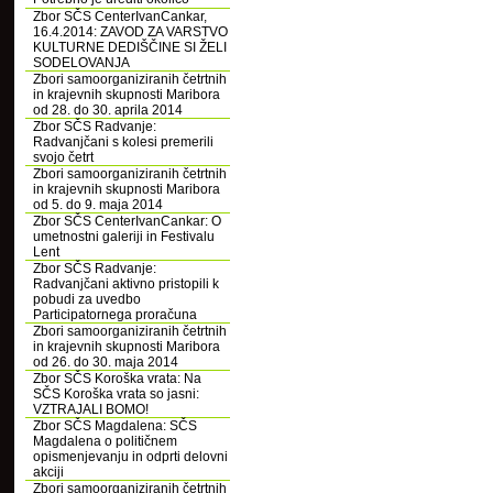
Zbor SČS CenterIvanCankar,
16.4.2014: ZAVOD ZA VARSTVO
KULTURNE DEDIŠČINE SI ŽELI
SODELOVANJA
Zbori samoorganiziranih četrtnih
in krajevnih skupnosti Maribora
od 28. do 30. aprila 2014
Zbor SČS Radvanje:
Radvanjčani s kolesi premerili
svojo četrt
Zbori samoorganiziranih četrtnih
in krajevnih skupnosti Maribora
od 5. do 9. maja 2014
Zbor SČS CenterIvanCankar: O
umetnostni galeriji in Festivalu
Lent
Zbor SČS Radvanje:
Radvanjčani aktivno pristopili k
pobudi za uvedbo
Participatornega proračuna
Zbori samoorganiziranih četrtnih
in krajevnih skupnosti Maribora
od 26. do 30. maja 2014
Zbor SČS Koroška vrata: Na
SČS Koroška vrata so jasni:
VZTRAJALI BOMO!
Zbor SČS Magdalena: SČS
Magdalena o političnem
opismenjevanju in odprti delovni
akciji
Zbori samoorganiziranih četrtnih