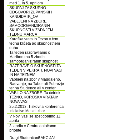
med 1. in 5. aprilom
SKUPAJ ZA SKUPNO -
ODGOVORI ŽUPANSKIH
KANDIDATK_OV
VABLJENI NA ZBORE
SAMOORGANIZIRANIH
SKUPNOSTI V ZADNJEM
TEDNU MARCA
Koroška vrata in Tezno v tem
tednu kličeta po skupnostnem
duhu
Ta teden razpravljamo o
Mariboru na 5 zborih
samoorganiziranih skupnosti
RAZPRAVE O SKUPNOSTI TA
TEDEN V PEKRAH, NOVI VASI
IN NA TEZNEM
Vabljeni na zbor v Magdaleno,
Radvanje, na Tabor ali Pobrežje
ter na Studence ali v center
VABILO NA ZBORE: Ta četrtek
TEZNO, KOROŠKA VRATA in
NOVA VAS
25.2.2013: Tiskovna konferenca
Iniciative Mestni zbor
V Novi vasi se spet dobimo 11.
aprila
3. aprila v Centru določamo
priorite
Dragi Studenčani! AKCIJA!