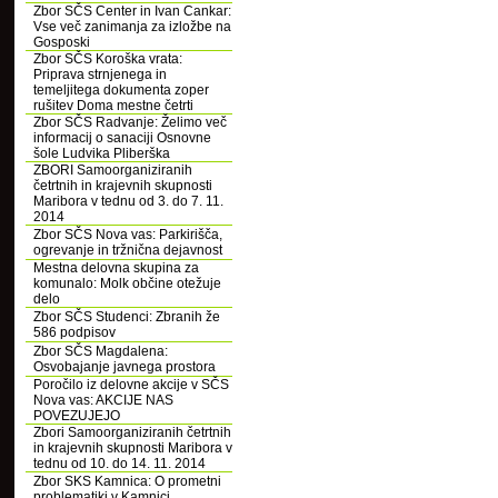
Zbor SČS Center in Ivan Cankar:
Vse več zanimanja za izložbe na
Gosposki
Zbor SČS Koroška vrata:
Priprava strnjenega in
temeljitega dokumenta zoper
rušitev Doma mestne četrti
Zbor SČS Radvanje: Želimo več
informacij o sanaciji Osnovne
šole Ludvika Pliberška
ZBORI Samoorganiziranih
četrtnih in krajevnih skupnosti
Maribora v tednu od 3. do 7. 11.
2014
Zbor SČS Nova vas: Parkirišča,
ogrevanje in tržnična dejavnost
Mestna delovna skupina za
komunalo: Molk občine otežuje
delo
Zbor SČS Studenci: Zbranih že
586 podpisov
Zbor SČS Magdalena:
Osvobajanje javnega prostora
Poročilo iz delovne akcije v SČS
Nova vas: AKCIJE NAS
POVEZUJEJO
Zbori Samoorganiziranih četrtnih
in krajevnih skupnosti Maribora v
tednu od 10. do 14. 11. 2014
Zbor SKS Kamnica: O prometni
problematiki v Kamnici