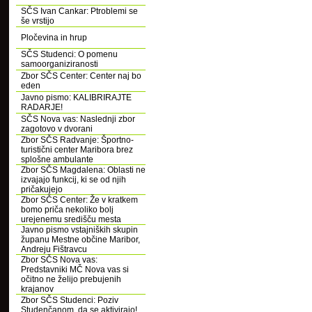
SČS Ivan Cankar: Ptroblemi se
še vrstijo
Pločevina in hrup
SČS Studenci: O pomenu
samoorganiziranosti
Zbor SČS Center: Center naj bo
eden
Javno pismo: KALIBRIRAJTE
RADARJE!
SČS Nova vas: Naslednji zbor
zagotovo v dvorani
Zbor SČS Radvanje: Športno-
turistični center Maribora brez
splošne ambulante
Zbor SČS Magdalena: Oblasti ne
izvajajo funkcij, ki se od njih
pričakujejo
Zbor SČS Center: Že v kratkem
bomo priča nekoliko bolj
urejenemu središču mesta
Javno pismo vstajniških skupin
županu Mestne občine Maribor,
Andreju Fištravcu
Zbor SČS Nova vas:
Predstavniki MČ Nova vas si
očitno ne želijo prebujenih
krajanov
Zbor SČS Studenci: Poziv
Studenčanom, da se aktivirajo!