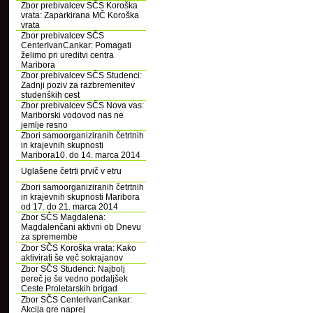
Zbor prebivalcev SČS Koroška
vrata: Zaparkirana MČ Koroška
vrata
Zbor prebivalcev SČS
CenterIvanCankar: Pomagati
želimo pri ureditvi centra
Maribora
Zbor prebivalcev SČS Studenci:
Zadnji poziv za razbremenitev
studenških cest
Zbor prebivalcev SČS Nova vas:
Mariborski vodovod nas ne
jemlje resno
Zbori samoorganiziranih četrtnih
in krajevnih skupnosti
Maribora10. do 14. marca 2014
Uglašene četrti prvič v etru
Zbori samoorganiziranih četrtnih
in krajevnih skupnosti Maribora
od 17. do 21. marca 2014
Zbor SČS Magdalena:
Magdalenčani aktivni ob Dnevu
za spremembe
Zbor SČS Koroška vrata: Kako
aktivirati še več sokrajanov
Zbor SČS Studenci: Najbolj
pereč je še vedno podaljšek
Ceste Proletarskih brigad
Zbor SČS CenterIvanCankar:
Akcija gre naprej