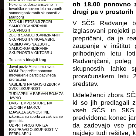
ob 18.00 ponovno z
Pokončno, dostojanstveno in
tovariško v novem letu na zborih
drugi pa v prostori
samoorganiziranih skupnosti v
Mariboru
V SČS Radvanje bod
ZADNJI LETOŠNJI ZBORI
SAMOORGANIZIRANIH
izglasovani projekti 
SKUPNOSTI
ZBORI SAMOORGANIZIRANIH
prepričani, da je re
SKUPNOSTI V NOVEMBRU
VABIMO VAS NA ZBORE
zaupanje v inštitut
SAMOORGANIZIRANIH
prihodnjem letu lo
SKUPNOSTI V OKTOBRU
Radvanjčani, poleg 
Trmasto v trinajsti krog
Javni poziv Mestnemu svetu
skupnostih, lahko s
MOM: Preprečite ponovno
proračunskem letu 20
mrcvarjenje participativnega
proračuna
sredstev.
VABLJENI NA MAJSKI ZBOR V
SVOJI SKUPNOSTI
Udeleženci zbora SČ
TUDI APRIL V BARVAH BOJA ZA
JAVNO
ki so jih predlagal
DVIG TEMPERATURE NA
ZBORIH V MARCU
vseh SČS in SKS (s
IZJAVA ZA JAVNOST: NE
predvidoma konec jan
izkoriščanju športa za zakrivanje
genocida
da zadevajo vse pre
ODPRTI PROSTORI ZA
RAZPRAVO O SKUPNOSTI V
najdejo tudi rešitve, 
FEBRUARJU