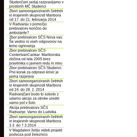
Studenčani sedaj razpravljamo v
prostorih MČ Studenci
Zbori samoorganiziranih četrtnih
in krajevnih skupnosti Maribora
od 17. do 21. februarja 2014
V Radvanju s pomočjo
prebivalcev končno do
ambulante?
Zbor prebivalcev SČS Nova vas:
Še vedno ni vseh odgovorov na
temo ogrevanja
Zbor prebivalcev SČS
CenterIvanCankar: Mariborska
občina od leta 2005 brez
pravilnika o javnem redu in miru
Zbor prebivalcev SČS Studenci:
Prvi korak za odpravo krivic je
javna razprava
Zbori samoorganiziranih četrtnih
in krajevnih skupnosti Maribora
od 24. do 28. 2. 2014
Radvanjčani bodo to soboto z
udarno akcijo za otroke uredili
varno pot v šolo
Akcija prebivalcev SČS
Radvanje: Varno do Ludvika
Zbori samoorganiziranih četrtnih
in krajevnih skupnosti Maribora
3.3. do 7.3.2014
V Magdaleni želijo videti projekt
podvoza pod železnico