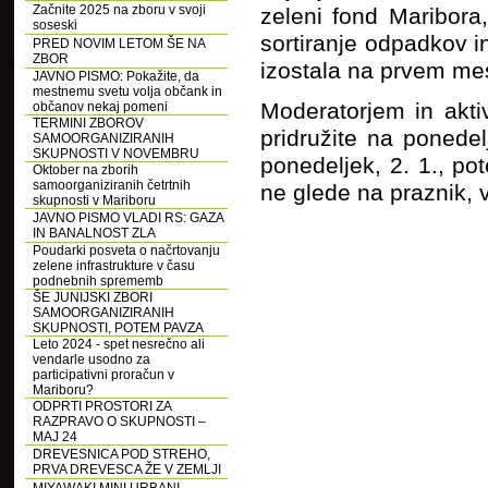
Začnite 2025 na zboru v svoji
zeleni fond Maribora
soseski
sortiranje odpadkov i
PRED NOVIM LETOM ŠE NA
ZBOR
izostala na prvem mes
JAVNO PISMO: Pokažite, da
mestnemu svetu volja občank in
Moderatorjem in akti
občanov nekaj pomeni
TERMINI ZBOROV
pridružite na ponede
SAMOORGANIZIRANIH
SKUPNOSTI V NOVEMBRU
ponedeljek, 2. 1., po
Oktober na zborih
samoorganiziranih četrtnih
ne glede na praznik, v
skupnosti v Mariboru
JAVNO PISMO VLADI RS: GAZA
IN BANALNOST ZLA
Poudarki posveta o načrtovanju
zelene infrastrukture v času
podnebnih sprememb
ŠE JUNIJSKI ZBORI
SAMOORGANIZIRANIH
SKUPNOSTI, POTEM PAVZA
Leto 2024 - spet nesrečno ali
vendarle usodno za
participativni proračun v
Mariboru?
ODPRTI PROSTORI ZA
RAZPRAVO O SKUPNOSTI –
MAJ 24
DREVESNICA POD STREHO,
PRVA DREVESCA ŽE V ZEMLJI