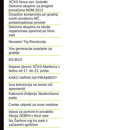
SČKS Nova vas: Izsledki
Delovne skupine za pregled
proračuna MOM 2013
Dosežen kompromis pri gradnji
novih prostorov MČ,
problematiziran promet
Delovna skupina za okolje
organizirala sprehod po Novi
vasi
Nevaren Trg Revolucije
Vse generacije poprijele za
grablje
EN BOJ!
Najave zborov SČKS Maribora v
tednu od 17. do 23. junija
KAKO VARNO NA PIRAMIDO?
Izza televizorja ne bomo nič
spremenili
Kakovost življenja Studenčanov
pada
Center odpreti za nove vsebine
Izjava za javnost in povabilo:
Akcija ZEBRA v Novi vasi
Na Šarhovi naj bo park z
začasnim igriščem