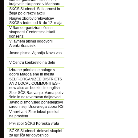
krajevnih skupnosti v Mariboru
SKČS Studenci: Solidarnost in
želja po direktni akciji
Najave zborov prebivalcev
SKČS v tednu od 6. do 12. maja
V Samoorganizirani četrtni
skupnosti Center smo iskali
konsenz
V javnem pismu odgovorili
Alenki Bratušek
Javno pismo: Agonija Nova vas
V Centru konkretno na delo
Izbrane prioritetne naloge v
dobro Magdalene in mesta
SELF-ORGANIZED DISTRICTS
AND LOCAL COMMUNITIES -
now also as booklet in english
Zbor SČS Radvanje: Varna pot v
šolo in nezavarovan daljnovod
Javno pismo vsled ponedeljkovi
izredni seji Državnega zbora RS
V novi vasi Zbor tokrat potekal
na prostem
Prvi zbor SČKS Koroška vrata
SČKS Studenci: delovni skupini
za igrišča ter obvoznico