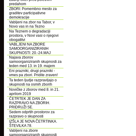
predahom
ZBORI: Pomembno mesto za
graditev participativne
demokracije
Vabljeni na zbor na Tabor, v
Novo vas in na Tezno
Na Teznem o degradaciji
prostora, v Novi vasi o njegovi
obogatitvi
VABLJENI NA ZBORE
SAMOORGANIZIRANIH
SKUPNOSTI: 20.-24.MAJ
Najava zborov
samoorganiziranih skupnosti za
teden med 13. in 19. majem
Eni prazniki, drugi prazniki -
vmes pa zbori. Pridite zraven!
Ta teden ljudje razpravljajo o
skupnosti na osmih zborih
Novičke z zborov med 8. in 21.
aprilom 2019
ČETRTEK JE DAN ZA
RAZPRAVO NA ZBORIH.
PRIDRUŽI SE.
Sedem odprtih prostorov za
razpravo o skupnosti
IZŠLA JE NOVA ČETRTINKA.
ŠTEVILKA 78.
Vabljeni na zbore
samoorganiziranih skupnosti