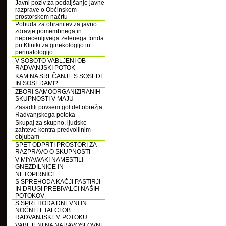
Javni poziv za podaljšanje javne
razprave o Občinskem
prostorskem načrtu
Pobuda za ohranitev za javno
zdravje pomembnega in
neprecenljivega zelenega fonda
pri Kliniki za ginekologijo in
perinatologijo
V SOBOTO VABLJENI OB
RADVANJSKI POTOK
KAM NA SREČANJE S SOSEDI
IN SOSEDAMI?
ZBORI SAMOORGANIZIRANIH
SKUPNOSTI V MAJU
Zasadili povsem gol del obrežja
Radvanjskega potoka
Skupaj za skupno, ljudske
zahteve kontra predvolilnim
objubam
SPET ODPRTI PROSTORI ZA
RAZPRAVO O SKUPNOSTI
V MIYAWAKI NAMESTILI
GNEZDILNICE IN
NETOPIRNICE
S SPREHODA KAČJI PASTIRJI
IN DRUGI PREBIVALCI NAŠIH
POTOKOV
S SPREHODA DNEVNI IN
NOČNI LETALCI OB
RADVANJSKEM POTOKU
VABLJENI NA NARAVOSLOVNE