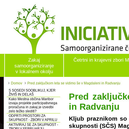
Zakaj
Četrtni in krajevni zbori 
samoorganiziranje
v lokalnem okolju
Domov
Pred zaključkom leta se vidimo še v Magdaleni in Radvanju
S SOSEDI SOOBLIKUJ, KJER
Pred zaključk
ŽIVIŠ IN DELAŠ
Kako Mestna občina Maribor
izvaja projekte participativnega
in Radvanju
proračuna in zakaj je izvedbi
zelo težko slediti?
ODPRTI PROSTORI ZA
Kljub praznikom so 
SKUPNOST - ZBORI V APRILU
skupnosti (SČS) Magd
AKTIVIRAJ SE ZA SKUPNOST -
ZBORI V FEBRUARJU