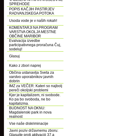
SPREHODE
POPIS KAČJIH PASTIRJEV
RADVANJSKEGA POTOKA
Usoda vode je v naših rokah!
KOMENTARJI NA PROGRAM
VARSTVA OKOLJA MESTNE
OBČINE MARIBOR
Evalvacija izvedbe
participativnega proračuna Čuj,
sodeluj!
Glasuj
Kako z zbori naprej
Občina ustanavlja Sveta za
varstvo uporabnikov javnih
dobrin
IMZ za VEČER: Kateri so najbolj
pereči okoljski problemi
Kjer je kapitalizem, ni svobode.
Ko pa bo svoboda, ne bo
kapitalizma.
BUDNOST NA OKNU:
Magdalenski park in nova
realnost
Vse naše diskriminacije
Javni poziv državnemu zboru:
Glasujte proti aktivaciji 37.a