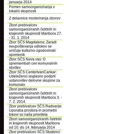
januarja 2014
Pomen samoorganiziranja v
lokalni skupnosti
Z delavnice moderiranja zborov
Zbori prebivalcev
samoorganiziranih četrtnih in
krajevnih skupnosti Maribora 27.
- 31. 1. 2014
Zbor SČS Magdalena: Zaradi
neupoštevanja odlokov se
uničuje kulturno-zgodovinski
spomenik
Zbor SČS Nova vas: O
spremembah cen komunalnih
storitev
Zbor SČS CenterIvanCankar:
Udeleženci soglasno podprli
ustanovitev delovne skupine za
komunalo
Zbori prebivalcev
samoorganiziranih četrtnih in
krajevnih skupnosti Maribora 3. -
7. 2. 2014
Zbor prebivalcev SČS Radvanje:
Uporaba prostora in prometni
tokovi so naša prioriteta
Zbori samoorganiziranih četrtnih
in krajevnih skupnosti Maribora
od 10. do 14. februarja 2014
Zbor prebivalcev SČS Studenci: