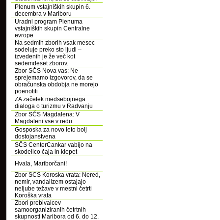
Plenum vstajniških skupin 6.
decembra v Mariboru
Uradni program Plenuma
vstajniških skupin Centralne
evrope
Na sedmih zborih vsak mesec
sodeluje preko sto ljudi –
izvedenih je že več kot
sedemdeset zborov.
Zbor SČS Nova vas: Ne
sprejemamo izgovorov, da se
obračunska obdobja ne morejo
poenotiti
ZA začetek medsebojnega
dialoga o turizmu v Radvanju
Zbor SČS Magdalena: V
Magdaleni vse v redu
Gosposka za novo leto bolj
dostojanstvena
SČS CenterCankar vabijo na
skodelico čaja in klepet
Hvala, Mariborčani!
Zbor SCS Koroska vrata: Nered,
nemir, vandalizem ostajajo
neljube težave v mestni četrti
Koroška vrata
Zbori prebivalcev
samoorganiziranih četrtnih
skupnosti Maribora od 6. do 12.