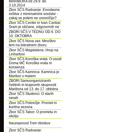
MARIBORA od 29.9. do
3.10.2014
Zbor SČS Radvanje: Enostavne
rešitve z minimalnimi sredstvi -
zakaj se potem ne uresničijo?
Zbor SČS Center in Ivan Cankar:
Sram je občane, odgovornih ne
ZBORI SČS V TEDNU OD 6. DO
10. OKTOBRA
Zbor SČS Nova vas: Mnoštvo
tem na tokratnem zboru
Zbor SČS Magdalena: Hrup na
Linhartovi
Zbor SČS Koroška vrata: O usodi
Doma MČ Koroška vrata ni
konsenza
Zbor SČS Kamnica: Kamnica je
Maribor v malem
ZBORI Samoorganiziranih
četrtnih in krajevnih skupnosti
Maribora od 13. do 17. oktobra
Zbor SČS Studenci: O starih
ranah
Zbor SČS Pobrežje: Promet in
kurilna sezona
Zbor SČS Tabor: O prometu in
okolju
Neurejenost Treh ribnikov
Zbor SČS Radvanje: