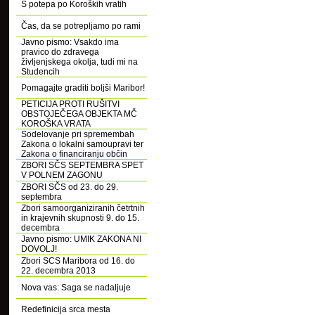
S potepa po Koroških vratih
Čas, da se potrepljamo po rami
Javno pismo: Vsakdo ima
pravico do zdravega
življenjskega okolja, tudi mi na
Studencih
Pomagajte graditi boljši Maribor!
PETICIJA PROTI RUŠITVI
OBSTOJEČEGA OBJEKTA MČ
KOROŠKA VRATA
Sodelovanje pri spremembah
Zakona o lokalni samoupravi ter
Zakona o financiranju občin
ZBORI SČS SEPTEMBRA SPET
V POLNEM ZAGONU
ZBORI SČS od 23. do 29.
septembra
Zbori samoorganiziranih četrtnih
in krajevnih skupnosti 9. do 15.
decembra
Javno pismo: UMIK ZAKONA NI
DOVOLJ!
Zbori SCS Maribora od 16. do
22. decembra 2013
Nova vas: Saga se nadaljuje
Redefinicija srca mesta