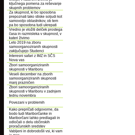
ključnega pomena za reševanje
skupnih problemov
Za skupnost, ki bo sposobna
prepoznati tako stiske soljudi kot
samovoljo oblastnikov, ob tem
pa bo sposobna tudi ukrepati
Vredno je vložiti delček prostega
časa in razmisleka v skupnost, v
kateri živimo
Leto 2019 na zboru
samoorganoziranih skupnosti
zaključujejo Studenci
Interesni safari z IMZ in SČS
Nova vas
Zbori samoorganiziranih
skupnosti v Mariboru
Veseli december na zborih
samoorganiziranih skupnosti
manj prazničen
Zbori samoorganiziranih
skupnosti v Mariboru v zadnjem
tednu novembra
Povezani v problemih
Kako prepričati odgovorne, da
bodo tudi Mariborčanke in
Mariborčani lahko predlagali in
odločali o delu občinskih
proračunskih sredstev
Vabljeni in dobrodošli vsi, ki vam