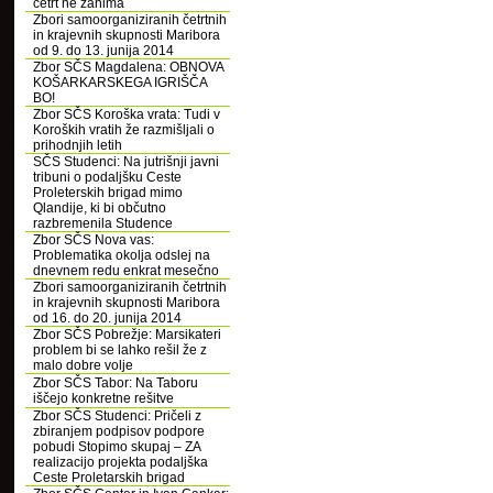
četrt ne zanima
Zbori samoorganiziranih četrtnih
in krajevnih skupnosti Maribora
od 9. do 13. junija 2014
Zbor SČS Magdalena: OBNOVA
KOŠARKARSKEGA IGRIŠČA
BO!
Zbor SČS Koroška vrata: Tudi v
Koroških vratih že razmišljali o
prihodnjih letih
SČS Studenci: Na jutrišnji javni
tribuni o podaljšku Ceste
Proleterskih brigad mimo
Qlandije, ki bi občutno
razbremenila Studence
Zbor SČS Nova vas:
Problematika okolja odslej na
dnevnem redu enkrat mesečno
Zbori samoorganiziranih četrtnih
in krajevnih skupnosti Maribora
od 16. do 20. junija 2014
Zbor SČS Pobrežje: Marsikateri
problem bi se lahko rešil že z
malo dobre volje
Zbor SČS Tabor: Na Taboru
iščejo konkretne rešitve
Zbor SČS Studenci: Pričeli z
zbiranjem podpisov podpore
pobudi Stopimo skupaj – ZA
realizacijo projekta podaljška
Ceste Proletarskih brigad