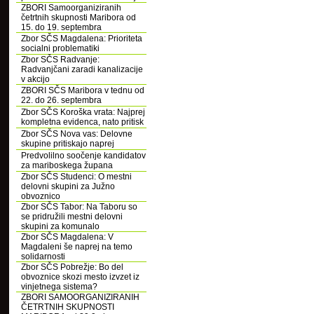
ZBORI Samoorganiziranih
četrtnih skupnosti Maribora od
15. do 19. septembra
Zbor SČS Magdalena: Prioriteta
socialni problematiki
Zbor SČS Radvanje:
Radvanjčani zaradi kanalizacije
v akcijo
ZBORI SČS Maribora v tednu od
22. do 26. septembra
Zbor SČS Koroška vrata: Najprej
kompletna evidenca, nato pritisk
Zbor SČS Nova vas: Delovne
skupine pritiskajo naprej
Predvolilno soočenje kandidatov
za mariboskega župana
Zbor SČS Studenci: O mestni
delovni skupini za Južno
obvoznico
Zbor SČS Tabor: Na Taboru so
se pridružili mestni delovni
skupini za komunalo
Zbor SČS Magdalena: V
Magdaleni še naprej na temo
solidarnosti
Zbor SČS Pobrežje: Bo del
obvoznice skozi mesto izvzet iz
vinjetnega sistema?
ZBORI SAMOORGANIZIRANIH
ČETRTNIH SKUPNOSTI