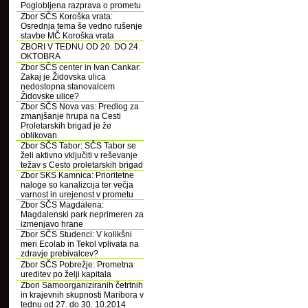
Poglobljena razprava o prometu
Zbor SČS Koroška vrata:
Osrednja tema še vedno rušenje
stavbe MČ Koroška vrata
ZBORI V TEDNU OD 20. DO 24.
OKTOBRA
Zbor SČS center in Ivan Cankar:
Zakaj je Židovska ulica
nedostopna stanovalcem
Židovske ulice?
Zbor SČS Nova vas: Predlog za
zmanjšanje hrupa na Cesti
Proletarskih brigad je že
oblikovan
Zbor SČS Tabor: SČS Tabor se
želi aktivno vključiti v reševanje
težav s Cesto proletarskih brigad
Zbor SKS Kamnica: Prioritetne
naloge so kanalizcija ter večja
varnost in urejenost v prometu
Zbor SČS Magdalena:
Magdalenski park neprimeren za
izmenjavo hrane
Zbor SČS Studenci: V kolikšni
meri Ecolab in Tekol vplivata na
zdravje prebivalcev?
Zbor SČS Pobrežje: Prometna
ureditev po želji kapitala
Zbori Samoorganiziranih četrtnih
in krajevnih skupnosti Maribora v
tednu od 27. do 30. 10.2014