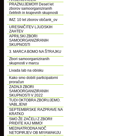
PRAZNUJEMO!!!! Deset let
zborov samoorganiziranih
četrtnih in krajevnih skupnosti
IMZ: 10 let zborov občank_ov
URESNIČITEV LJUDSKIH
ZAHTEV
APRILSKI ZBORI
SAMOORGANIZIRANIH
SKUPNOSTI
3. MARCA BOMO NA ŠTRAJKU
Zbori samoorganiziranih
skupnosti v marcu
Livada lab na obisku
Kako smo dobili participatorni
proračun
ZADNJI ZBORI
SAMOORGANIZIRANIH
SKUPNOSTI V 2022
TUDI OKTOBRA ZBORUJEMO.
VABLJENI!
SEPTEMBRSKE RAZPRAVE NA
KRATKO
SMO ŽE ZAČELI Z ZBORI!
PRIDITE KAJ MIMO!
MEDNATRODNA NOČ
NETOPIRJEV OB MIYAWAKIJU