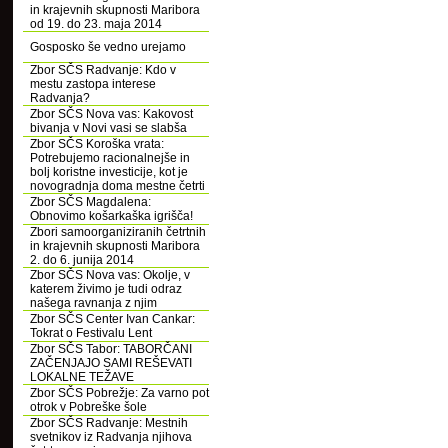
in krajevnih skupnosti Maribora
od 19. do 23. maja 2014
Gosposko še vedno urejamo
Zbor SČS Radvanje: Kdo v
mestu zastopa interese
Radvanja?
Zbor SČS Nova vas: Kakovost
bivanja v Novi vasi se slabša
Zbor SČS Koroška vrata:
Potrebujemo racionalnejše in
bolj koristne investicije, kot je
novogradnja doma mestne četrti
Zbor SČS Magdalena:
Obnovimo košarkaška igrišča!
Zbori samoorganiziranih četrtnih
in krajevnih skupnosti Maribora
2. do 6. junija 2014
Zbor SČS Nova vas: Okolje, v
katerem živimo je tudi odraz
našega ravnanja z njim
Zbor SČS Center Ivan Cankar:
Tokrat o Festivalu Lent
Zbor SČS Tabor: TABORČANI
ZAČENJAJO SAMI REŠEVATI
LOKALNE TEŽAVE
Zbor SČS Pobrežje: Za varno pot
otrok v Pobreške šole
Zbor SČS Radvanje: Mestnih
svetnikov iz Radvanja njihova