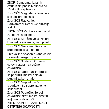
ZBORI Samoorganiziranih
četrtnih skupnosti Maribora od
15. do 19. septembra
Zbor SČS Magdalena: Prioriteta
socialni problematiki
Zbor SČS Radvanje:
Radvanjčani zaradi kanalizacije
v akcijo
ZBORI SČS Maribora v tednu od
22. do 26. septembra
Zbor SČS Koroška vrata: Najprej
kompletna evidenca, nato pritisk
Zbor SČS Nova vas: Delovne
skupine pritiskajo naprej
Predvolilno soočenje kandidatov
za mariboskega župana
Zbor SČS Studenci: O mestni
delovni skupini za Južno
obvoznico
Zbor SČS Tabor: Na Taboru so
se pridružili mestni delovni
skupini za komunalo
Zbor SČS Magdalena: V
Magdaleni še naprej na temo
solidarnosti
Zbor SČS Pobrežje: Bo del
obvoznice skozi mesto izvzet iz
vinjetnega sistema?
ZBORI SAMOORGANIZIRANIH
ČETRTNIH SKUPNOSTI