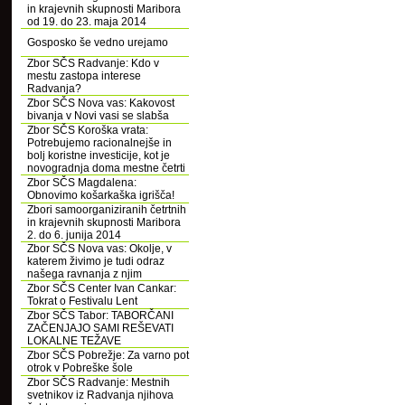
in krajevnih skupnosti Maribora
od 19. do 23. maja 2014
Gosposko še vedno urejamo
Zbor SČS Radvanje: Kdo v
mestu zastopa interese
Radvanja?
Zbor SČS Nova vas: Kakovost
bivanja v Novi vasi se slabša
Zbor SČS Koroška vrata:
Potrebujemo racionalnejše in
bolj koristne investicije, kot je
novogradnja doma mestne četrti
Zbor SČS Magdalena:
Obnovimo košarkaška igrišča!
Zbori samoorganiziranih četrtnih
in krajevnih skupnosti Maribora
2. do 6. junija 2014
Zbor SČS Nova vas: Okolje, v
katerem živimo je tudi odraz
našega ravnanja z njim
Zbor SČS Center Ivan Cankar:
Tokrat o Festivalu Lent
Zbor SČS Tabor: TABORČANI
ZAČENJAJO SAMI REŠEVATI
LOKALNE TEŽAVE
Zbor SČS Pobrežje: Za varno pot
otrok v Pobreške šole
Zbor SČS Radvanje: Mestnih
svetnikov iz Radvanja njihova