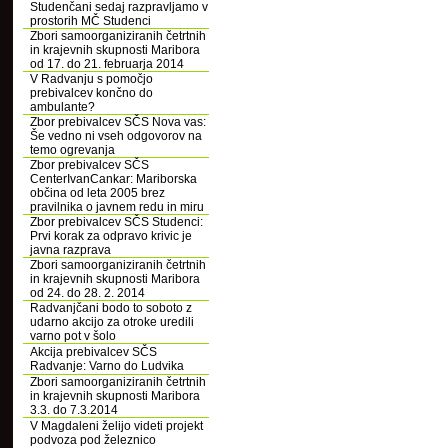
Studenčani sedaj razpravljamo v
prostorih MČ Studenci
Zbori samoorganiziranih četrtnih
in krajevnih skupnosti Maribora
od 17. do 21. februarja 2014
V Radvanju s pomočjo
prebivalcev končno do
ambulante?
Zbor prebivalcev SČS Nova vas:
Še vedno ni vseh odgovorov na
temo ogrevanja
Zbor prebivalcev SČS
CenterIvanCankar: Mariborska
občina od leta 2005 brez
pravilnika o javnem redu in miru
Zbor prebivalcev SČS Studenci:
Prvi korak za odpravo krivic je
javna razprava
Zbori samoorganiziranih četrtnih
in krajevnih skupnosti Maribora
od 24. do 28. 2. 2014
Radvanjčani bodo to soboto z
udarno akcijo za otroke uredili
varno pot v šolo
Akcija prebivalcev SČS
Radvanje: Varno do Ludvika
Zbori samoorganiziranih četrtnih
in krajevnih skupnosti Maribora
3.3. do 7.3.2014
V Magdaleni želijo videti projekt
podvoza pod železnico