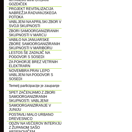
MIYAWAKI MINI URBANI
GOZDIČEK
PROJEKT REVITALIZACIJA
NABREŽJA RADVANJSKEGA
POTOKA
VABLJENI NA APRILSKI ZBOR V
SVOJI SKUPNOSTI
ZBORI SAMOORGANIZIRANIH
SKUPNOSTI V MARCU
VABILO NA JANUARSKE
ZBORE SAMOORGANIZIRANIH
SKUPNOSTI V MARIBORU
LESTOS ŠE ZADNJIČ NA
POGOVOR S SOSEDI
ZA POHORJE BREZ VETRNIH
ELEKTRARN
NOVEMBRA PRAV LEPO
VABLJENI NA POGOVOR S
SOSEDI
Temelj participacije je zaupanje
SPET ZAČENJAMO Z ZBORI
SAMOORGANIZIRANIH
SKUPNOSTI. VABLJENI!
SAMOORGANIZIRANJE V
JUNIJU
POSTAVILI MALO URBANO
DREVESNICO
ODZIV NA VEČEROV INTERVJU
Z ŽUPANOM SAŠO
ARSENOVIČEM