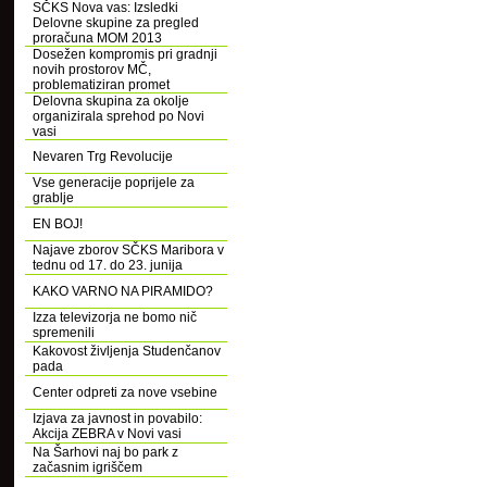
SČKS Nova vas: Izsledki
Delovne skupine za pregled
proračuna MOM 2013
Dosežen kompromis pri gradnji
novih prostorov MČ,
problematiziran promet
Delovna skupina za okolje
organizirala sprehod po Novi
vasi
Nevaren Trg Revolucije
Vse generacije poprijele za
grablje
EN BOJ!
Najave zborov SČKS Maribora v
tednu od 17. do 23. junija
KAKO VARNO NA PIRAMIDO?
Izza televizorja ne bomo nič
spremenili
Kakovost življenja Studenčanov
pada
Center odpreti za nove vsebine
Izjava za javnost in povabilo:
Akcija ZEBRA v Novi vasi
Na Šarhovi naj bo park z
začasnim igriščem