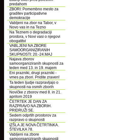
predahom
ZBORI: Pomembno mesto za
graditev participativne
demokracije
Vabljeni na zbor na Tabor, v
Novo vas in na Tezno
Na Teznem o degradaciji
prostora, v Novi vasi o njegovi
obogatitvi
VABLJENI NA ZBORE
SAMOORGANIZIRANIH
SKUPNOSTI: 20.-24.MAJ
Najava zborov
samoorganiziranih skupnosti za
teden med 13. in 19. majem
Eni prazniki, drugi prazniki -
vmes pa zbori. Pridite zraven!
Ta teden ljudje razpravljajo o
skupnosti na osmih zborih
Novičke z zborov med 8. in 21.
aprilom 2019
ČETRTEK JE DAN ZA
RAZPRAVO NA ZBORIH.
PRIDRUŽI SE.
Sedem odprtih prostorov za
razpravo o skupnosti
IZŠLA JE NOVA ČETRTINKA.
ŠTEVILKA 78.
Vabljeni na zbore
samoorganiziranih skupnosti