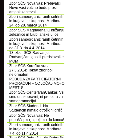
Zbor SČS Nova vas: Prebivalci
Nove vasi več ne bodo prosili
ampak zahtevali
Zbori samoorganiziranih četrtnih
in krajevnih skupnosti Maribora
24. do 28. marca 2014
Zbor SČS Magdalena: O križanju
železnice in Ljubljanske ulice
Zbori samoorganiziranih četrtnih
in krajevnih skupnosti Maribora
od 31.3. do 4.4. 2014
13. zbor SČS Radvanje:
Radvanjčani gostili predstavnike
MOM
Zbor SČS Koroška vrata,
27.3.2014: Tokrat zbor bolj
neformalen
POBUDA ZA PARTICIPATORNI
PRORAČUN – ODLOČAJ(MO) O
MESTU!
Zbor SČS CenterIvanCankar: Vsi
smo enakopravni, ni prostora za
samopromocijo!
Zbor SČS Studenci: Na
Studencih nimajo otroških igrišč
Zbor SČS Nova vas: Ne
popuščajmo, izpeljimo do konca!
Zbori samoorganiziranih četrtnih
in krajevnih skupnosti Maribora
7.4. do 11.4.2014