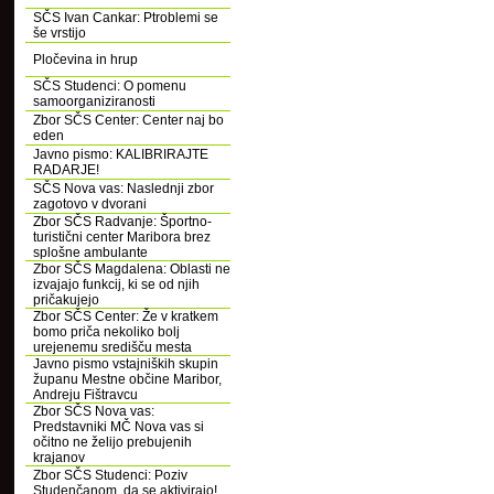
SČS Ivan Cankar: Ptroblemi se
še vrstijo
Pločevina in hrup
SČS Studenci: O pomenu
samoorganiziranosti
Zbor SČS Center: Center naj bo
eden
Javno pismo: KALIBRIRAJTE
RADARJE!
SČS Nova vas: Naslednji zbor
zagotovo v dvorani
Zbor SČS Radvanje: Športno-
turistični center Maribora brez
splošne ambulante
Zbor SČS Magdalena: Oblasti ne
izvajajo funkcij, ki se od njih
pričakujejo
Zbor SČS Center: Že v kratkem
bomo priča nekoliko bolj
urejenemu središču mesta
Javno pismo vstajniških skupin
županu Mestne občine Maribor,
Andreju Fištravcu
Zbor SČS Nova vas:
Predstavniki MČ Nova vas si
očitno ne želijo prebujenih
krajanov
Zbor SČS Studenci: Poziv
Studenčanom, da se aktivirajo!