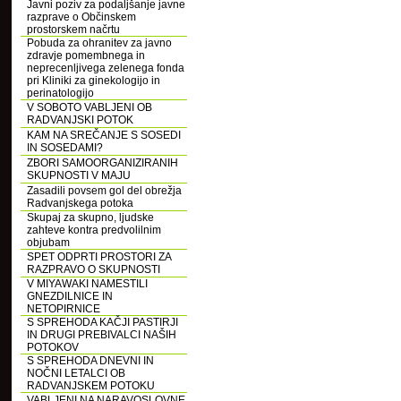
Javni poziv za podaljšanje javne
razprave o Občinskem
prostorskem načrtu
Pobuda za ohranitev za javno
zdravje pomembnega in
neprecenljivega zelenega fonda
pri Kliniki za ginekologijo in
perinatologijo
V SOBOTO VABLJENI OB
RADVANJSKI POTOK
KAM NA SREČANJE S SOSEDI
IN SOSEDAMI?
ZBORI SAMOORGANIZIRANIH
SKUPNOSTI V MAJU
Zasadili povsem gol del obrežja
Radvanjskega potoka
Skupaj za skupno, ljudske
zahteve kontra predvolilnim
objubam
SPET ODPRTI PROSTORI ZA
RAZPRAVO O SKUPNOSTI
V MIYAWAKI NAMESTILI
GNEZDILNICE IN
NETOPIRNICE
S SPREHODA KAČJI PASTIRJI
IN DRUGI PREBIVALCI NAŠIH
POTOKOV
S SPREHODA DNEVNI IN
NOČNI LETALCI OB
RADVANJSKEM POTOKU
VABLJENI NA NARAVOSLOVNE