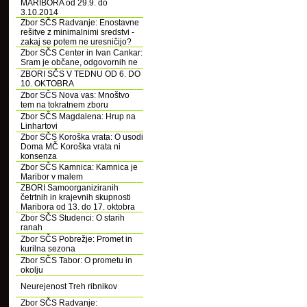
MARIBORA od 29.9. do
3.10.2014
Zbor SČS Radvanje: Enostavne
rešitve z minimalnimi sredstvi -
zakaj se potem ne uresničijo?
Zbor SČS Center in Ivan Cankar:
Sram je občane, odgovornih ne
ZBORI SČS V TEDNU OD 6. DO
10. OKTOBRA
Zbor SČS Nova vas: Mnoštvo
tem na tokratnem zboru
Zbor SČS Magdalena: Hrup na
Linhartovi
Zbor SČS Koroška vrata: O usodi
Doma MČ Koroška vrata ni
konsenza
Zbor SČS Kamnica: Kamnica je
Maribor v malem
ZBORI Samoorganiziranih
četrtnih in krajevnih skupnosti
Maribora od 13. do 17. oktobra
Zbor SČS Studenci: O starih
ranah
Zbor SČS Pobrežje: Promet in
kurilna sezona
Zbor SČS Tabor: O prometu in
okolju
Neurejenost Treh ribnikov
Zbor SČS Radvanje: