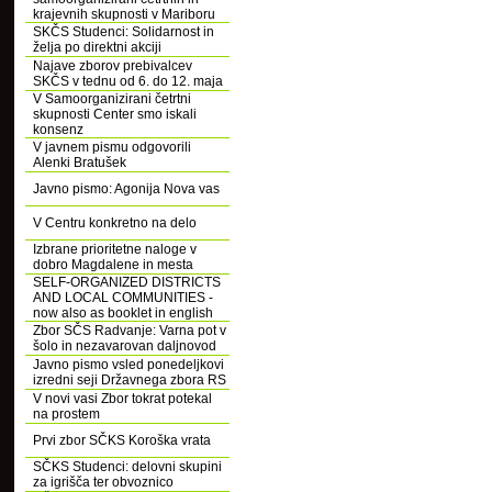
krajevnih skupnosti v Mariboru
SKČS Studenci: Solidarnost in
želja po direktni akciji
Najave zborov prebivalcev
SKČS v tednu od 6. do 12. maja
V Samoorganizirani četrtni
skupnosti Center smo iskali
konsenz
V javnem pismu odgovorili
Alenki Bratušek
Javno pismo: Agonija Nova vas
V Centru konkretno na delo
Izbrane prioritetne naloge v
dobro Magdalene in mesta
SELF-ORGANIZED DISTRICTS
AND LOCAL COMMUNITIES -
now also as booklet in english
Zbor SČS Radvanje: Varna pot v
šolo in nezavarovan daljnovod
Javno pismo vsled ponedeljkovi
izredni seji Državnega zbora RS
V novi vasi Zbor tokrat potekal
na prostem
Prvi zbor SČKS Koroška vrata
SČKS Studenci: delovni skupini
za igrišča ter obvoznico