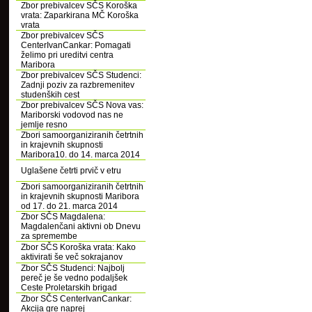
Zbor prebivalcev SČS Koroška
vrata: Zaparkirana MČ Koroška
vrata
Zbor prebivalcev SČS
CenterIvanCankar: Pomagati
želimo pri ureditvi centra
Maribora
Zbor prebivalcev SČS Studenci:
Zadnji poziv za razbremenitev
studenških cest
Zbor prebivalcev SČS Nova vas:
Mariborski vodovod nas ne
jemlje resno
Zbori samoorganiziranih četrtnih
in krajevnih skupnosti
Maribora10. do 14. marca 2014
Uglašene četrti prvič v etru
Zbori samoorganiziranih četrtnih
in krajevnih skupnosti Maribora
od 17. do 21. marca 2014
Zbor SČS Magdalena:
Magdalenčani aktivni ob Dnevu
za spremembe
Zbor SČS Koroška vrata: Kako
aktivirati še več sokrajanov
Zbor SČS Studenci: Najbolj
pereč je še vedno podaljšek
Ceste Proletarskih brigad
Zbor SČS CenterIvanCankar:
Akcija gre naprej