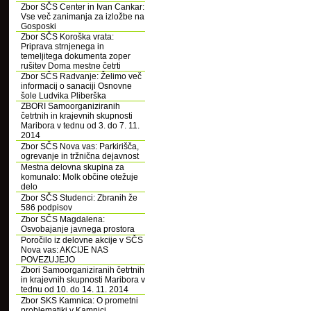
Zbor SČS Center in Ivan Cankar:
Vse več zanimanja za izložbe na
Gosposki
Zbor SČS Koroška vrata:
Priprava strnjenega in
temeljitega dokumenta zoper
rušitev Doma mestne četrti
Zbor SČS Radvanje: Želimo več
informacij o sanaciji Osnovne
šole Ludvika Pliberška
ZBORI Samoorganiziranih
četrtnih in krajevnih skupnosti
Maribora v tednu od 3. do 7. 11.
2014
Zbor SČS Nova vas: Parkirišča,
ogrevanje in tržnična dejavnost
Mestna delovna skupina za
komunalo: Molk občine otežuje
delo
Zbor SČS Studenci: Zbranih že
586 podpisov
Zbor SČS Magdalena:
Osvobajanje javnega prostora
Poročilo iz delovne akcije v SČS
Nova vas: AKCIJE NAS
POVEZUJEJO
Zbori Samoorganiziranih četrtnih
in krajevnih skupnosti Maribora v
tednu od 10. do 14. 11. 2014
Zbor SKS Kamnica: O prometni
problematiki v Kamnici