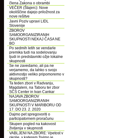
člena Zakona o obrambi
VEČER (Štajerc): Nove
okoliščine dajejo priložnost za
nove rešitve
Javni Poziv upravi LIDL
Slovenije
ZBOROV
SAMOORGANIZIRANIH
SKUPNOSTI NEKAJ ČASA NE
BO
Po sedmih letih se vendarle
premika tudi na sodelovanju
ljudi in predstavniki ožje lokalne
skupnosti
Se ne zavedamo, ali pa ne
verjamemo, da lahko s svojo
aktivnostjo veliko pripomoremo v
skupnosti?
Ta teden zbori v Radvanju,
Magdaleni, na Taboru ter zbor
SČS Center in Ivan Cankar
NAJAVA ZBOROV
SAMOORGANIZIRANIH
SKUPNOSTI V MARIBORU OD
17. DO 23. 2. 2020
Dajmo pet spregovoriti o
participatornem proračunu
Skupen pogled na kakovost
življenja v skupnosti
VABLJENI NA ZBORE: Vpetost v
okolje, v katerem živimo je