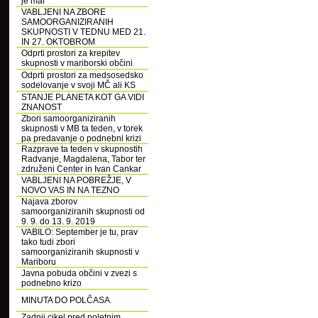
je mar
VABLJENI NA ZBORE
SAMOORGANIZIRANIH
SKUPNOSTI V TEDNU MED 21.
IN 27. OKTOBROM
Odprti prostori za krepitev
skupnosti v mariborski občini
Odprti prostori za medsosedsko
sodelovanje v svoji MČ ali KS
STANJE PLANETA KOT GA VIDI
ZNANOST
Zbori samoorganiziranih
skupnosti v MB ta teden, v torek
pa predavanje o podnebni krizi
Razprave ta teden v skupnostih
Radvanje, Magdalena, Tabor ter
združeni Center in Ivan Cankar
VABLJENI NA POBREŽJE, V
NOVO VAS IN NA TEZNO
Najava zborov
samoorganiziranih skupnosti od
9. 9. do 13. 9. 2019
VABILO: September je tu, prav
tako tudi zbori
samoorganiziranih skupnosti v
Mariboru
Javna pobuda občini v zvezi s
podnebno krizo
MINUTA DO POLČASA
Zadnji cikel pred poletnim