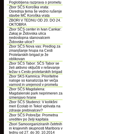
Poglobljena razprava o prometu
Zbor SČS Koroška vrata:
Osrednja tema še vedno rušenje
stavbe MČ Koroška vrata
ZBORI V TEDNU OD 20. DO 24.
OKTOBRA
Zbor SČS center in Ivan Cankar:
Zakaj je Židovska ulica
nedostopna stanovalcem
Židovske ulice?
Zbor SČS Nova vas: Predlog za
zmanjšanje hrupa na Cesti
Proletarskih brigad je že
oblikovan
Zbor SČS Tabor: SČS Tabor se
želi aktivno vključiti v reševanje
težav s Cesto proletarskih brigad
Zbor SKS Kamnica: Prioritetne
naloge so kanalizcija ter večja
varnost in urejenost v prometu
Zbor SČS Magdalena:
Magdalenski park neprimeren za
izmenjavo hrane
Zbor SČS Studenci: V kolikšni
meri Ecolab in Tekol vplivata na
zdravje prebivalcev?
Zbor SČS Pobrežje: Prometna
ureditev po želji kapitala
Zbori Samoorganiziranih četrtnih
in krajevnih skupnosti Maribora v
tednu od 27. do 30. 10.2014