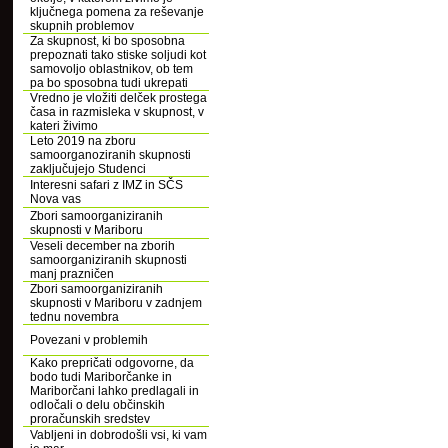
ključnega pomena za reševanje
skupnih problemov
Za skupnost, ki bo sposobna
prepoznati tako stiske soljudi kot
samovoljo oblastnikov, ob tem
pa bo sposobna tudi ukrepati
Vredno je vložiti delček prostega
časa in razmisleka v skupnost, v
kateri živimo
Leto 2019 na zboru
samoorganoziranih skupnosti
zaključujejo Studenci
Interesni safari z IMZ in SČS
Nova vas
Zbori samoorganiziranih
skupnosti v Mariboru
Veseli december na zborih
samoorganiziranih skupnosti
manj prazničen
Zbori samoorganiziranih
skupnosti v Mariboru v zadnjem
tednu novembra
Povezani v problemih
Kako prepričati odgovorne, da
bodo tudi Mariborčanke in
Mariborčani lahko predlagali in
odločali o delu občinskih
proračunskih sredstev
Vabljeni in dobrodošli vsi, ki vam