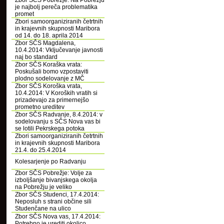
Zbor SČS Pobrežje: Na Pobrežju
je najbolj pereča problematika
promet
Zbori samoorganiziranih četrtnih
in krajevnih skupnosti Maribora
od 14. do 18. aprila 2014
Zbor SČS Magdalena,
10.4.2014: Vključevanje javnosti
naj bo standard
Zbor SČS Koraška vrata:
Poskušali bomo vzpostaviti
plodno sodelovanje z MČ
Zbor SČS Koroška vrata,
10.4.2014: V Koroških vratih si
prizadevajo za primernejšo
prometno ureditev
Zbor SČS Radvanje, 8.4.2014: v
sodelovanju s SČS Nova vas bi
se lotili Pekrskega potoka
Zbori samoorganiziranih četrtnih
in krajevnih skupnosti Maribora
21.4. do 25.4.2014
Kolesarjenje po Radvanju
Zbor SČS Pobrežje: Volje za
izboljšanje bivanjskega okolja
na Pobrežju je veliko
Zbor SČS Studenci, 17.4.2014:
Neposluh s strani občine sili
Studenčane na ulico
Zbor SČS Nova vas, 17.4.2014:
Potrebno je urediti okolico