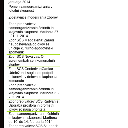
januarja 2014
Pomen samoorganiziranja v
lokalni skupnosti
Z delavnice moderiranja zborov
Zbori prebivalcev
samoorganiziranih četrtnih in
krajevnih skupnosti Maribora 27.
- 31. 1. 2014
Zbor SČS Magdalena: Zaradi
neupoštevanja odlokov se
uničuje kulturno-zgodovinski
spomenik
Zbor SČS Nova vas: O
spremembah cen komunalnih
storitev
Zbor SČS CenterIvanCankar:
Udeleženci soglasno podprli
ustanovitev delovne skupine za
komunalo
Zbori prebivalcev
samoorganiziranih četrtnih in
krajevnih skupnosti Maribora 3. -
7. 2. 2014
Zbor prebivalcev SČS Radvanje:
Uporaba prostora in prometni
tokovi so naša prioriteta
Zbori samoorganiziranih četrtnih
in krajevnih skupnosti Maribora
od 10. do 14. februarja 2014
Zbor prebivalcev SČS Studenci: