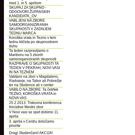
med 1. in 5. aprilom
SKUPAJ ZA SKUPNO -
ODGOVORI ŽUPANSKIH
KANDIDATK_OV
VABLJENI NA ZBORE
SAMOORGANIZIRANIH
SKUPNOSTI V ZADNJEM
TEDNU MARCA
Koroška vrata in Tezno v tem
tednu kličeta po skupnostnem
duhu
Ta teden razpravljamo o
Mariboru na 5 zborih
samoorganiziranih skupnosti
RAZPRAVE O SKUPNOSTI TA
TEDEN V PEKRAH, NOVI VASI
IN NA TEZNEM
Vabljeni na zbor v Magdaleno,
Radvanje, na Tabor ali Pobrežje
ter na Studence ali v center
VABILO NA ZBORE: Ta četrtek
TEZNO, KOROŠKA VRATA in
NOVA VAS
25.2.2013: Tiskovna konferenca
Iniciative Mestni zbor
V Novi vasi se spet dobimo 11.
aprila
3. aprila v Centru določamo
priorite
Dragi Studenčani! AKCIJA!