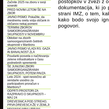
postopkov v zvezi z o
Začnite 2025 na zboru v svoji
soseski
dokumentacija, ki jo
PRED NOVIM LETOM ŠE NA
strani IMZ, o tem, ka
ZBOR
JAVNO PISMO: Pokažite, da
kako bodo svojo igno
mestnemu svetu volja občank in
občanov nekaj pomeni
pogovori.
TERMINI ZBOROV
SAMOORGANIZIRANIH
SKUPNOSTI V NOVEMBRU
Oktober na zborih
samoorganiziranih četrtnih
skupnosti v Mariboru
JAVNO PISMO VLADI RS: GAZA
IN BANALNOST ZLA
Poudarki posveta o načrtovanju
zelene infrastrukture v času
podnebnih sprememb
ŠE JUNIJSKI ZBORI
SAMOORGANIZIRANIH
SKUPNOSTI, POTEM PAVZA
Leto 2024 - spet nesrečno ali
vendarle usodno za
participativni proračun v
Mariboru?
ODPRTI PROSTORI ZA
RAZPRAVO O SKUPNOSTI –
MAJ 24
DREVESNICA POD STREHO,
PRVA DREVESCA ŽE V ZEMLJI