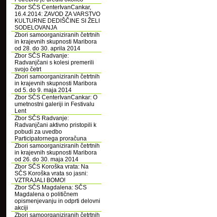
Zbor SČS CenterIvanCankar,
16.4.2014: ZAVOD ZA VARSTVO
KULTURNE DEDIŠČINE SI ŽELI
SODELOVANJA
Zbori samoorganiziranih četrtnih
in krajevnih skupnosti Maribora
od 28. do 30. aprila 2014
Zbor SČS Radvanje:
Radvanjčani s kolesi premerili
svojo četrt
Zbori samoorganiziranih četrtnih
in krajevnih skupnosti Maribora
od 5. do 9. maja 2014
Zbor SČS CenterIvanCankar: O
umetnostni galeriji in Festivalu
Lent
Zbor SČS Radvanje:
Radvanjčani aktivno pristopili k
pobudi za uvedbo
Participatornega proračuna
Zbori samoorganiziranih četrtnih
in krajevnih skupnosti Maribora
od 26. do 30. maja 2014
Zbor SČS Koroška vrata: Na
SČS Koroška vrata so jasni:
VZTRAJALI BOMO!
Zbor SČS Magdalena: SČS
Magdalena o političnem
opismenjevanju in odprti delovni
akciji
Zbori samoorganiziranih četrtnih