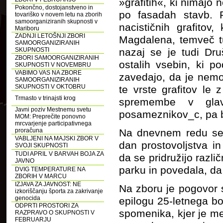
»grafitih«, ki nimajo
Pokončno, dostojanstveno in
po fasadah stavb. P
tovariško v novem letu na zborih
samoorganiziranih skupnosti v
nacističnih grafitov
Mariboru
ZADNJI LETOŠNJI ZBORI
Magdalena, temveč t
SAMOORGANIZIRANIH
SKUPNOSTI
nazaj se je tudi Druš
ZBORI SAMOORGANIZIRANIH
ostalih vsebin, ki p
SKUPNOSTI V NOVEMBRU
VABIMO VAS NA ZBORE
zavedajo, da je nemo
SAMOORGANIZIRANIH
SKUPNOSTI V OKTOBRU
te vrste grafitov le
Trmasto v trinajsti krog
spremembe v glav
Javni poziv Mestnemu svetu
posameznikov_c, pa bo
MOM: Preprečite ponovno
mrcvarjenje participativnega
proračuna
Na dnevnem redu se 
VABLJENI NA MAJSKI ZBOR V
dan prostovoljstva i
SVOJI SKUPNOSTI
TUDI APRIL V BARVAH BOJA ZA
da se pridružijo razl
JAVNO
parku in povedala, da 
DVIG TEMPERATURE NA
ZBORIH V MARCU
IZJAVA ZA JAVNOST: NE
Na zboru je pogovor s
izkoriščanju športa za zakrivanje
genocida
epilogu 25-letnega bo
ODPRTI PROSTORI ZA
spomenika, kjer je me
RAZPRAVO O SKUPNOSTI V
FEBRUARJU