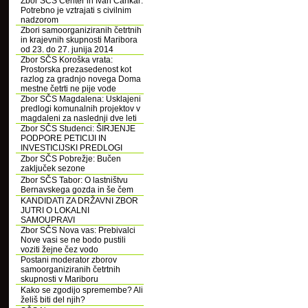
Zbor SČS Center in Ivan Cankar:
Potrebno je vztrajati s civilnim
nadzorom
Zbori samoorganiziranih četrtnih
in krajevnih skupnosti Maribora
od 23. do 27. junija 2014
Zbor SČS Koroška vrata:
Prostorska prezasedenost kot
razlog za gradnjo novega Doma
mestne četrti ne pije vode
Zbor SČS Magdalena: Usklajeni
predlogi komunalnih projektov v
magdaleni za naslednji dve leti
Zbor SČS Studenci: ŠIRJENJE
PODPORE PETICIJI IN
INVESTICIJSKI PREDLOGI
Zbor SČS Pobrežje: Bučen
zaključek sezone
Zbor SČS Tabor: O lastništvu
Bernavskega gozda in še čem
KANDIDATI ZA DRŽAVNI ZBOR
JUTRI O LOKALNI
SAMOUPRAVI
Zbor SČS Nova vas: Prebivalci
Nove vasi se ne bodo pustili
voziti žejne čez vodo
Postani moderator zborov
samoorganiziranih četrtnih
skupnosti v Mariboru
Kako se zgodijo spremembe? Ali
želiš biti del njih?