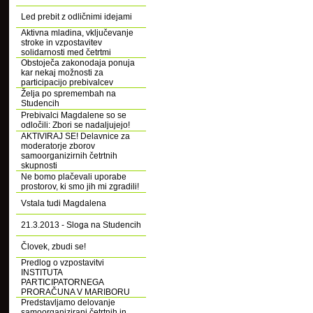
Led prebit z odličnimi idejami
Aktivna mladina, vključevanje
stroke in vzpostavitev
solidarnosti med četrtmi
Obstoječa zakonodaja ponuja
kar nekaj možnosti za
participacijo prebivalcev
Želja po spremembah na
Studencih
Prebivalci Magdalene so se
odločili: Zbori se nadaljujejo!
AKTIVIRAJ SE! Delavnice za
moderatorje zborov
samoorganizirnih četrtnih
skupnosti
Ne bomo plačevali uporabe
prostorov, ki smo jih mi zgradili!
Vstala tudi Magdalena
21.3.2013 - Sloga na Studencih
Človek, zbudi se!
Predlog o vzpostavitvi
INSTITUTA
PARTICIPATORNEGA
PRORAČUNA V MARIBORU
Predstavljamo delovanje
samoorganizirani četrtnih in