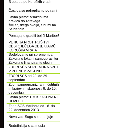
S potepa po Koroških vratih
Čas, da se potrepljamo po rami
Javno pismo: Vsakdo ima
pravico do zdravega
življenjskega okolja, tudi mi na
Studencih
Pomagajte graditi boljši Maribor!
PETICIJA PROTI RUŠITVI
OBSTOJEČEGA OBJEKTA MČ
KOROŠKA VRATA
Sodelovanje pri spremembah
Zakona o lokalni samoupravi ter
Zakona o financiranju občin
ZBORI SČS SEPTEMBRA SPET
V POLNEM ZAGONU
ZBORI SČS od 23. do 29.
septembra
Zbori samoorganiziranih četrtnih
in krajevnih skupnosti 9. do 15.
decembra
Javno pismo: UMIK ZAKONA NI
DOVOLJ!
Zbori SCS Maribora od 16. do
22. decembra 2013
Nova vas: Saga se nadaljuje
Redefinicija srca mesta