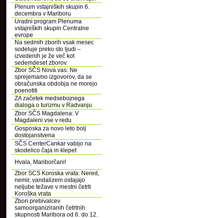
Plenum vstajniških skupin 6.
decembra v Mariboru
Uradni program Plenuma
vstajniških skupin Centralne
evrope
Na sedmih zborih vsak mesec
sodeluje preko sto ljudi –
izvedenih je že več kot
sedemdeset zborov.
Zbor SČS Nova vas: Ne
sprejemamo izgovorov, da se
obračunska obdobja ne morejo
poenotiti
ZA začetek medsebojnega
dialoga o turizmu v Radvanju
Zbor SČS Magdalena: V
Magdaleni vse v redu
Gosposka za novo leto bolj
dostojanstvena
SČS CenterCankar vabijo na
skodelico čaja in klepet
Hvala, Mariborčani!
Zbor SCS Koroska vrata: Nered,
nemir, vandalizem ostajajo
neljube težave v mestni četrti
Koroška vrata
Zbori prebivalcev
samoorganiziranih četrtnih
skupnosti Maribora od 6. do 12.