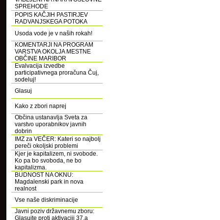
SPREHODE
POPIS KAČJIH PASTIRJEV
RADVANJSKEGA POTOKA
Usoda vode je v naših rokah!
KOMENTARJI NA PROGRAM
VARSTVA OKOLJA MESTNE
OBČINE MARIBOR
Evalvacija izvedbe
participativnega proračuna Čuj,
sodeluj!
Glasuj
Kako z zbori naprej
Občina ustanavlja Sveta za
varstvo uporabnikov javnih
dobrin
IMZ za VEČER: Kateri so najbolj
pereči okoljski problemi
Kjer je kapitalizem, ni svobode.
Ko pa bo svoboda, ne bo
kapitalizma.
BUDNOST NA OKNU:
Magdalenski park in nova
realnost
Vse naše diskriminacije
Javni poziv državnemu zboru:
Glasujte proti aktivaciji 37.a