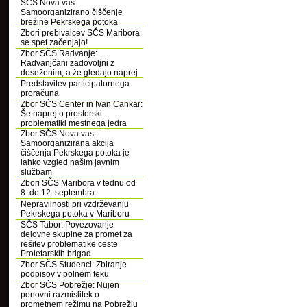
SČS Nova vas:
Samoorganizirano čiščenje
brežine Pekrskega potoka
Zbori prebivalcev SČS Maribora
se spet začenjajo!
Zbor SČS Radvanje:
Radvanjčani zadovoljni z
doseženim, a že gledajo naprej
Predstavitev participatornega
proračuna
Zbor SČS Center in Ivan Cankar:
Še naprej o prostorski
problematiki mestnega jedra
Zbor SČS Nova vas:
Samoorganizirana akcija
čiščenja Pekrskega potoka je
lahko vzgled našim javnim
službam
Zbori SČS Maribora v tednu od
8. do 12. septembra
Nepravilnosti pri vzdrževanju
Pekrskega potoka v Mariboru
SČS Tabor: Povezovanje
delovne skupine za promet za
rešitev problematike ceste
Proletarskih brigad
Zbor SČS Studenci: Zbiranje
podpisov v polnem teku
Zbor SČS Pobrežje: Nujen
ponovni razmislitek o
prometnem režimu na Pobrežju