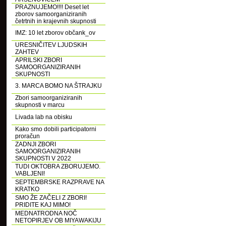
PRAZNUJEMO!!!! Deset let
zborov samoorganiziranih
četrtnih in krajevnih skupnosti
IMZ: 10 let zborov občank_ov
URESNIČITEV LJUDSKIH
ZAHTEV
APRILSKI ZBORI
SAMOORGANIZIRANIH
SKUPNOSTI
3. MARCA BOMO NA ŠTRAJKU
Zbori samoorganiziranih
skupnosti v marcu
Livada lab na obisku
Kako smo dobili participatorni
proračun
ZADNJI ZBORI
SAMOORGANIZIRANIH
SKUPNOSTI V 2022
TUDI OKTOBRA ZBORUJEMO.
VABLJENI!
SEPTEMBRSKE RAZPRAVE NA
KRATKO
SMO ŽE ZAČELI Z ZBORI!
PRIDITE KAJ MIMO!
MEDNATRODNA NOČ
NETOPIRJEV OB MIYAWAKIJU