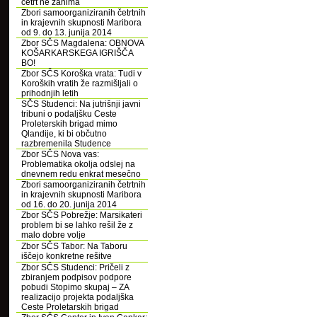
četrt ne zanima
Zbori samoorganiziranih četrtnih
in krajevnih skupnosti Maribora
od 9. do 13. junija 2014
Zbor SČS Magdalena: OBNOVA
KOŠARKARSKEGA IGRIŠČA
BO!
Zbor SČS Koroška vrata: Tudi v
Koroških vratih že razmišljali o
prihodnjih letih
SČS Studenci: Na jutrišnji javni
tribuni o podaljšku Ceste
Proleterskih brigad mimo
Qlandije, ki bi občutno
razbremenila Studence
Zbor SČS Nova vas:
Problematika okolja odslej na
dnevnem redu enkrat mesečno
Zbori samoorganiziranih četrtnih
in krajevnih skupnosti Maribora
od 16. do 20. junija 2014
Zbor SČS Pobrežje: Marsikateri
problem bi se lahko rešil že z
malo dobre volje
Zbor SČS Tabor: Na Taboru
iščejo konkretne rešitve
Zbor SČS Studenci: Pričeli z
zbiranjem podpisov podpore
pobudi Stopimo skupaj – ZA
realizacijo projekta podaljška
Ceste Proletarskih brigad