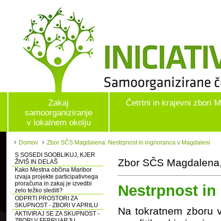
Zakaj
Četrtni in krajevni zbori 
samoorganiziranje
v lokalnem okolju
Domov
Zbor SČS Magdalena: Nestrpnost in ingnoranca v Magdaleni
S SOSEDI SOOBLIKUJ, KJER
Zbor SČS Magdalena,
ŽIVIŠ IN DELAŠ
Kako Mestna občina Maribor
izvaja projekte participativnega
proračuna in zakaj je izvedbi
Nestrpnost in
zelo težko slediti?
ODPRTI PROSTORI ZA
SKUPNOST - ZBORI V APRILU
Na tokratnem zboru 
AKTIVIRAJ SE ZA SKUPNOST -
ZBORI V FEBRUARJU