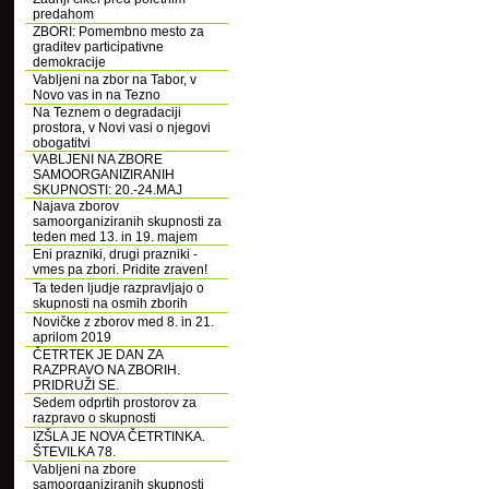
predahom
ZBORI: Pomembno mesto za
graditev participativne
demokracije
Vabljeni na zbor na Tabor, v
Novo vas in na Tezno
Na Teznem o degradaciji
prostora, v Novi vasi o njegovi
obogatitvi
VABLJENI NA ZBORE
SAMOORGANIZIRANIH
SKUPNOSTI: 20.-24.MAJ
Najava zborov
samoorganiziranih skupnosti za
teden med 13. in 19. majem
Eni prazniki, drugi prazniki -
vmes pa zbori. Pridite zraven!
Ta teden ljudje razpravljajo o
skupnosti na osmih zborih
Novičke z zborov med 8. in 21.
aprilom 2019
ČETRTEK JE DAN ZA
RAZPRAVO NA ZBORIH.
PRIDRUŽI SE.
Sedem odprtih prostorov za
razpravo o skupnosti
IZŠLA JE NOVA ČETRTINKA.
ŠTEVILKA 78.
Vabljeni na zbore
samoorganiziranih skupnosti