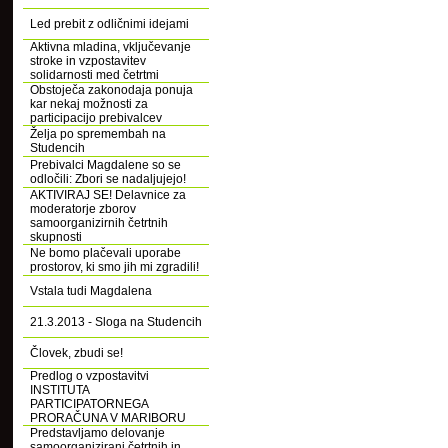
Led prebit z odličnimi idejami
Aktivna mladina, vključevanje
stroke in vzpostavitev
solidarnosti med četrtmi
Obstoječa zakonodaja ponuja
kar nekaj možnosti za
participacijo prebivalcev
Želja po spremembah na
Studencih
Prebivalci Magdalene so se
odločili: Zbori se nadaljujejo!
AKTIVIRAJ SE! Delavnice za
moderatorje zborov
samoorganizirnih četrtnih
skupnosti
Ne bomo plačevali uporabe
prostorov, ki smo jih mi zgradili!
Vstala tudi Magdalena
21.3.2013 - Sloga na Studencih
Človek, zbudi se!
Predlog o vzpostavitvi
INSTITUTA
PARTICIPATORNEGA
PRORAČUNA V MARIBORU
Predstavljamo delovanje
samoorganizirani četrtnih in