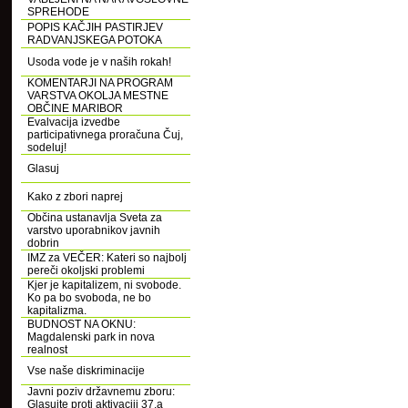
SPREHODE
POPIS KAČJIH PASTIRJEV
RADVANJSKEGA POTOKA
Usoda vode je v naših rokah!
KOMENTARJI NA PROGRAM
VARSTVA OKOLJA MESTNE
OBČINE MARIBOR
Evalvacija izvedbe
participativnega proračuna Čuj,
sodeluj!
Glasuj
Kako z zbori naprej
Občina ustanavlja Sveta za
varstvo uporabnikov javnih
dobrin
IMZ za VEČER: Kateri so najbolj
pereči okoljski problemi
Kjer je kapitalizem, ni svobode.
Ko pa bo svoboda, ne bo
kapitalizma.
BUDNOST NA OKNU:
Magdalenski park in nova
realnost
Vse naše diskriminacije
Javni poziv državnemu zboru:
Glasujte proti aktivaciji 37.a