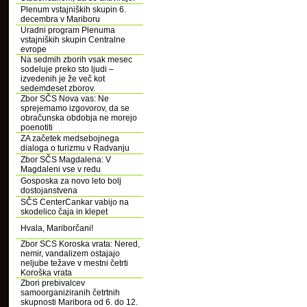
Plenum vstajniških skupin 6.
decembra v Mariboru
Uradni program Plenuma
vstajniških skupin Centralne
evrope
Na sedmih zborih vsak mesec
sodeluje preko sto ljudi –
izvedenih je že več kot
sedemdeset zborov.
Zbor SČS Nova vas: Ne
sprejemamo izgovorov, da se
obračunska obdobja ne morejo
poenotiti
ZA začetek medsebojnega
dialoga o turizmu v Radvanju
Zbor SČS Magdalena: V
Magdaleni vse v redu
Gosposka za novo leto bolj
dostojanstvena
SČS CenterCankar vabijo na
skodelico čaja in klepet
Hvala, Mariborčani!
Zbor SCS Koroska vrata: Nered,
nemir, vandalizem ostajajo
neljube težave v mestni četrti
Koroška vrata
Zbori prebivalcev
samoorganiziranih četrtnih
skupnosti Maribora od 6. do 12.