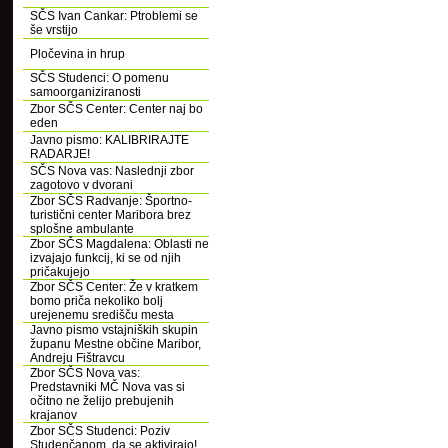
SČS Ivan Cankar: Ptroblemi se
še vrstijo
Pločevina in hrup
SČS Studenci: O pomenu
samoorganiziranosti
Zbor SČS Center: Center naj bo
eden
Javno pismo: KALIBRIRAJTE
RADARJE!
SČS Nova vas: Naslednji zbor
zagotovo v dvorani
Zbor SČS Radvanje: Športno-
turistični center Maribora brez
splošne ambulante
Zbor SČS Magdalena: Oblasti ne
izvajajo funkcij, ki se od njih
pričakujejo
Zbor SČS Center: Že v kratkem
bomo priča nekoliko bolj
urejenemu središču mesta
Javno pismo vstajniških skupin
županu Mestne občine Maribor,
Andreju Fištravcu
Zbor SČS Nova vas:
Predstavniki MČ Nova vas si
očitno ne želijo prebujenih
krajanov
Zbor SČS Studenci: Poziv
Studenčanom, da se aktivirajo!