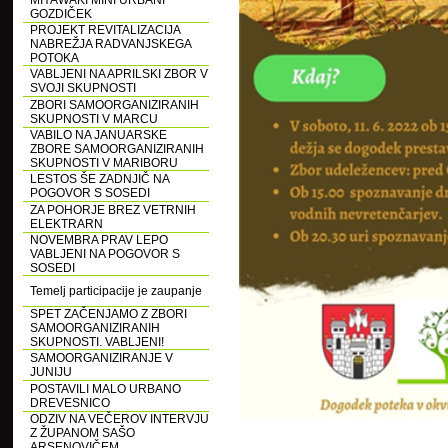
MIYAWAKI MINI URBANI
GOZDIČEK
PROJEKT REVITALIZACIJA
NABREŽJA RADVANJSKEGA
POTOKA
VABLJENI NA APRILSKI ZBOR V
SVOJI SKUPNOSTI
ZBORI SAMOORGANIZIRANIH
SKUPNOSTI V MARCU
VABILO NA JANUARSKE
ZBORE SAMOORGANIZIRANIH
SKUPNOSTI V MARIBORU
LESTOS ŠE ZADNJIČ NA
POGOVOR S SOSEDI
ZA POHORJE BREZ VETRNIH
ELEKTRARN
NOVEMBRA PRAV LEPO
VABLJENI NA POGOVOR S
SOSEDI
Temelj participacije je zaupanje
SPET ZAČENJAMO Z ZBORI
SAMOORGANIZIRANIH
SKUPNOSTI. VABLJENI!
SAMOORGANIZIRANJE V
JUNIJU
POSTAVILI MALO URBANO
DREVESNICO
ODZIV NA VEČEROV INTERVJU
Z ŽUPANOM SAŠO
ARSENOVIČEM