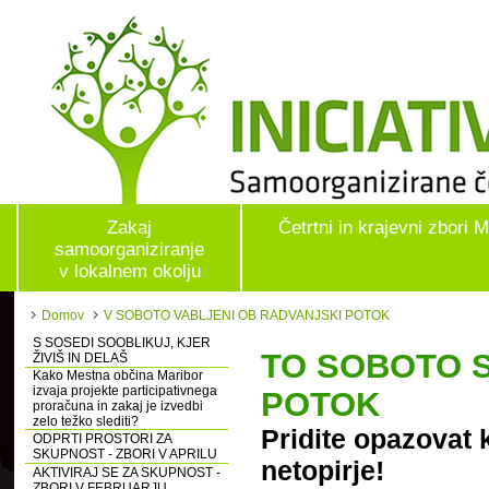
Zakaj
Četrtni in krajevni zbori 
samoorganiziranje
v lokalnem okolju
Domov
V SOBOTO VABLJENI OB RADVANJSKI POTOK
S SOSEDI SOOBLIKUJ, KJER
TO SOBOTO S
ŽIVIŠ IN DELAŠ
Kako Mestna občina Maribor
izvaja projekte participativnega
POTOK
proračuna in zakaj je izvedbi
zelo težko slediti?
Pridite opazovat k
ODPRTI PROSTORI ZA
SKUPNOST - ZBORI V APRILU
netopirje!
AKTIVIRAJ SE ZA SKUPNOST -
ZBORI V FEBRUARJU