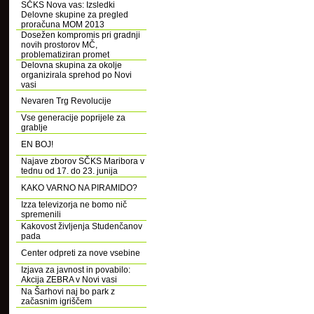
SČKS Nova vas: Izsledki
Delovne skupine za pregled
proračuna MOM 2013
Dosežen kompromis pri gradnji
novih prostorov MČ,
problematiziran promet
Delovna skupina za okolje
organizirala sprehod po Novi
vasi
Nevaren Trg Revolucije
Vse generacije poprijele za
grablje
EN BOJ!
Najave zborov SČKS Maribora v
tednu od 17. do 23. junija
KAKO VARNO NA PIRAMIDO?
Izza televizorja ne bomo nič
spremenili
Kakovost življenja Studenčanov
pada
Center odpreti za nove vsebine
Izjava za javnost in povabilo:
Akcija ZEBRA v Novi vasi
Na Šarhovi naj bo park z
začasnim igriščem