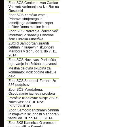
Zbor SČS Center in Ivan Cankar:
Vse več zanimanja za izložbe na
Gosposki
Zbor SČS Koroška vrata:
Priprava strnjenega in
temeljitega dokumenta zoper
rušitev Doma mestne četrti
Zbor SČS Radvanje: Želimo več
informacij o sanaciji Osnovne
šole Ludvika Pliberška
ZBORI Samoorganiziranih
četrtnih in krajevnih skupnosti
Maribora v tednu od 3. do 7. 11.
2014
Zbor SČS Nova vas: Parkirišča,
ogrevanje in tržnična dejavnost
Mestna delovna skupina za
komunalo: Molk občine otežuje
delo
Zbor SČS Studenci: Zbranih že
586 podpisov
Zbor SČS Magdalena:
Osvobajanje javnega prostora
Poročilo iz delovne akcije v SČS
Nova vas: AKCIJE NAS
POVEZUJEJO
Zbori Samoorganiziranih četrtnih
in krajevnih skupnosti Maribora v
tednu od 10. do 14. 11. 2014
Zbor SKS Kamnica: O prometni
problematiki v Kamnici