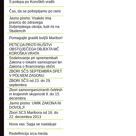
S potepa po Koroških vratih
Čas, da se potrepljamo po rami
Javno pismo: Vsakdo ima
pravico do zdravega
življenjskega okolja, tudi mi na
Studencih
Pomagajte graditi boljši Maribor!
PETICIJA PROTI RUŠITVI
OBSTOJEČEGA OBJEKTA MČ
KOROŠKA VRATA
Sodelovanje pri spremembah
Zakona o lokalni samoupravi ter
Zakona o financiranju občin
ZBORI SČS SEPTEMBRA SPET
V POLNEM ZAGONU
ZBORI SČS od 23. do 29.
septembra
Zbori samoorganiziranih četrtnih
in krajevnih skupnosti 9. do 15.
decembra
Javno pismo: UMIK ZAKONA NI
DOVOLJ!
Zbori SCS Maribora od 16. do
22. decembra 2013
Nova vas: Saga se nadaljuje
Redefinicija srca mesta