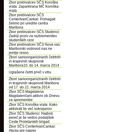
Zbor prebivalcev SČS Koroška
vrata: Zaparkirana MČ Koroška
vrata
Zbor prebivalcev SČS
CenterIvanCankar: Pomagati
želimo pri ureditvi centra
Maribora
Zbor prebivalcev SČS Studenci:
Zadnji poziv za razbremenitev
studenških cest
Zbor prebivalcev SČS Nova vas:
Mariborski vodovod nas ne
jemlje resno
Zbori samoorganiziranih četrtnih
in krajevnih skupnosti
Maribora10. do 14. marca 2014
Uglašene četrti prvič v etru
Zbori samoorganiziranih četrtnih
in krajevnih skupnosti Maribora
od 17. do 21. marca 2014
Zbor SČS Magdalena:
Magdalenčani aktivni ob Dnevu
za spremembe
Zbor SČS Koroška vrata: Kako
aktivirati še več sokrajanov
Zbor SČS Studenci: Najbolj
pereč je še vedno podaljšek
Ceste Proletarskih brigad
Zbor SČS CenterIvanCankar:
Akcija gre naprej