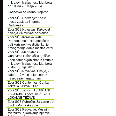
in krajevnih skupnosti Maribora
od 19. do 23. maja 2014
Gosposko še vedno urejamo
Zbor SČS Radvanje: Kdo v
mestu zastopa interese
Radvanja?
Zbor SČS Nova vas: Kakovost
bivanja v Novi vasi se slabša
Zbor SČS Koroška vrata:
Potrebujemo racionalnejše in
bolj koristne investicije, kot je
novogradnja doma mestne četrti
Zbor SČS Magdalena:
Obnovimo košarkaška igrišča!
Zbori samoorganiziranih četrtnih
in krajevnih skupnosti Maribora
2. do 6. junija 2014
Zbor SČS Nova vas: Okolje, v
katerem živimo je tudi odraz
našega ravnanja z njim
Zbor SČS Center Ivan Cankar:
Tokrat o Festivalu Lent
Zbor SČS Tabor: TABORČANI
ZAČENJAJO SAMI REŠEVATI
LOKALNE TEŽAVE
Zbor SČS Pobrežje: Za varno pot
otrok v Pobreške šole
Zbor SČS Radvanje: Mestnih
svetnikov iz Radvanja njihova