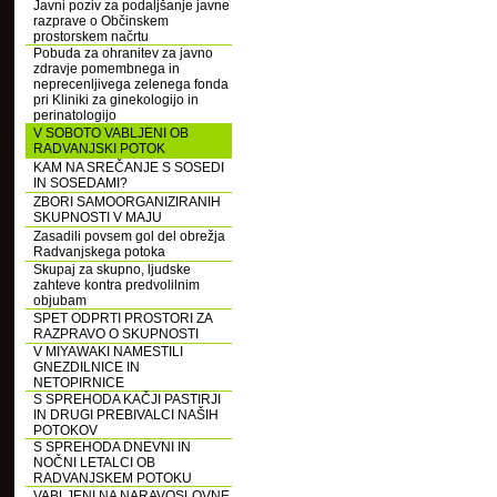
Javni poziv za podaljšanje javne
razprave o Občinskem
prostorskem načrtu
Pobuda za ohranitev za javno
zdravje pomembnega in
neprecenljivega zelenega fonda
pri Kliniki za ginekologijo in
perinatologijo
V SOBOTO VABLJENI OB
RADVANJSKI POTOK
KAM NA SREČANJE S SOSEDI
IN SOSEDAMI?
ZBORI SAMOORGANIZIRANIH
SKUPNOSTI V MAJU
Zasadili povsem gol del obrežja
Radvanjskega potoka
Skupaj za skupno, ljudske
zahteve kontra predvolilnim
objubam
SPET ODPRTI PROSTORI ZA
RAZPRAVO O SKUPNOSTI
V MIYAWAKI NAMESTILI
GNEZDILNICE IN
NETOPIRNICE
S SPREHODA KAČJI PASTIRJI
IN DRUGI PREBIVALCI NAŠIH
POTOKOV
S SPREHODA DNEVNI IN
NOČNI LETALCI OB
RADVANJSKEM POTOKU
VABLJENI NA NARAVOSLOVNE