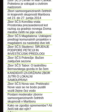
Zbor SČS Center in Ivan Cankar:
Potrebno je vztrajati s civilnim
nadzorom
Zbori samoorganiziranih četrtnih
in krajevnih skupnosti Maribora
od 23. do 27. junija 2014
Zbor SČS Koroška vrata:
Prostorska prezasedenost kot
razlog za gradnjo novega Doma
mestne četrti ne pije vode
Zbor SČS Magdalena: Usklajeni
predlogi komunalnih projektov v
magdaleni za naslednji dve leti
Zbor SČS Studenci: ŠIRJENJE
PODPORE PETICIJI IN
INVESTICIJSKI PREDLOGI
Zbor SČS Pobrežje: Bučen
zaključek sezone
Zbor SČS Tabor: O lastništvu
Bernavskega gozda in še čem
KANDIDATI ZA DRŽAVNI ZBOR
JUTRI O LOKALNI
SAMOUPRAVI
Zbor SČS Nova vas: Prebivalci
Nove vasi se ne bodo pustili
voziti žejne čez vodo
Postani moderator zborov
samoorganiziranih četrtnih
skupnosti v Mariboru
Kako se zgodijo spremembe? Ali
želiš biti del njih?