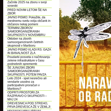
Začnite 2025 na zboru v svoji
soseski
PRED NOVIM LETOM ŠE NA
ZBOR
JAVNO PISMO: Pokažite, da
mestnemu svetu volja občank in
občanov nekaj pomeni
TERMINI ZBOROV
SAMOORGANIZIRANIH
SKUPNOSTI V NOVEMBRU
Oktober na zborih
samoorganiziranih četrtnih
skupnosti v Mariboru
JAVNO PISMO VLADI RS: GAZA
IN BANALNOST ZLA
Poudarki posveta o načrtovanju
zelene infrastrukture v času
podnebnih sprememb
ŠE JUNIJSKI ZBORI
SAMOORGANIZIRANIH
SKUPNOSTI, POTEM PAVZA
Leto 2024 - spet nesrečno ali
vendarle usodno za
participativni proračun v
Mariboru?
ODPRTI PROSTORI ZA
RAZPRAVO O SKUPNOSTI –
MAJ 24
DREVESNICA POD STREHO,
PRVA DREVESCA ŽE V ZEMLJI