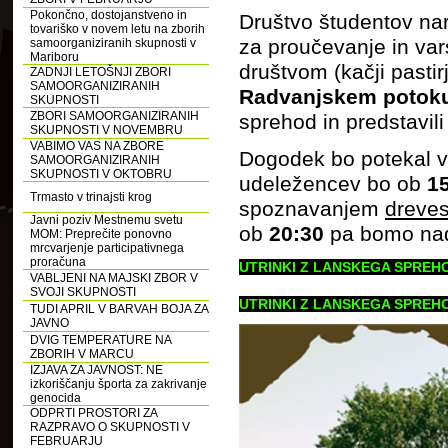
Pokončno, dostojanstveno in
Društvo študentov na
tovariško v novem letu na zborih
za proučevanje in var
samoorganiziranih skupnosti v
Mariboru
društvom (kačji pastir
ZADNJI LETOŠNJI ZBORI
SAMOORGANIZIRANIH
Radvanjskem potok
SKUPNOSTI
ZBORI SAMOORGANIZIRANIH
sprehod in predstavili
SKUPNOSTI V NOVEMBRU
VABIMO VAS NA ZBORE
Dogodek bo potekal v
SAMOORGANIZIRANIH
SKUPNOSTI V OKTOBRU
udeležencev bo ob
15
Trmasto v trinajsti krog
spoznavanjem
dreve
Javni poziv Mestnemu svetu
ob
20:30
pa bomo nad
MOM: Preprečite ponovno
mrcvarjenje participativnega
proračuna
UTRINKI Z LANSKEGA SPREHO
VABLJENI NA MAJSKI ZBOR V
SVOJI SKUPNOSTI
UTRINKI Z LANSKEGA SPREHO
TUDI APRIL V BARVAH BOJA ZA
JAVNO
DVIG TEMPERATURE NA
ZBORIH V MARCU
IZJAVA ZA JAVNOST: NE
izkoriščanju športa za zakrivanje
genocida
ODPRTI PROSTORI ZA
RAZPRAVO O SKUPNOSTI V
FEBRUARJU