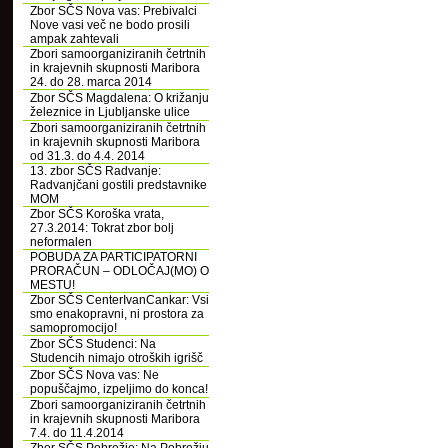
Zbor SČS Nova vas: Prebivalci
Nove vasi več ne bodo prosili
ampak zahtevali
Zbori samoorganiziranih četrtnih
in krajevnih skupnosti Maribora
24. do 28. marca 2014
Zbor SČS Magdalena: O križanju
železnice in Ljubljanske ulice
Zbori samoorganiziranih četrtnih
in krajevnih skupnosti Maribora
od 31.3. do 4.4. 2014
13. zbor SČS Radvanje:
Radvanjčani gostili predstavnike
MOM
Zbor SČS Koroška vrata,
27.3.2014: Tokrat zbor bolj
neformalen
POBUDA ZA PARTICIPATORNI
PRORAČUN – ODLOČAJ(MO) O
MESTU!
Zbor SČS CenterIvanCankar: Vsi
smo enakopravni, ni prostora za
samopromocijo!
Zbor SČS Studenci: Na
Studencih nimajo otroških igrišč
Zbor SČS Nova vas: Ne
popuščajmo, izpeljimo do konca!
Zbori samoorganiziranih četrtnih
in krajevnih skupnosti Maribora
7.4. do 11.4.2014