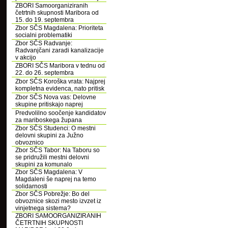
ZBORI Samoorganiziranih
četrtnih skupnosti Maribora od
15. do 19. septembra
Zbor SČS Magdalena: Prioriteta
socialni problematiki
Zbor SČS Radvanje:
Radvanjčani zaradi kanalizacije
v akcijo
ZBORI SČS Maribora v tednu od
22. do 26. septembra
Zbor SČS Koroška vrata: Najprej
kompletna evidenca, nato pritisk
Zbor SČS Nova vas: Delovne
skupine pritiskajo naprej
Predvolilno soočenje kandidatov
za mariboskega župana
Zbor SČS Studenci: O mestni
delovni skupini za Južno
obvoznico
Zbor SČS Tabor: Na Taboru so
se pridružili mestni delovni
skupini za komunalo
Zbor SČS Magdalena: V
Magdaleni še naprej na temo
solidarnosti
Zbor SČS Pobrežje: Bo del
obvoznice skozi mesto izvzet iz
vinjetnega sistema?
ZBORI SAMOORGANIZIRANIH
ČETRTNIH SKUPNOSTI