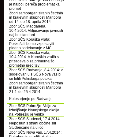
Zbor SČS Pobrežje: Na Pobrežju
je najbolj pereča problematika
promet
Zbori samoorganiziranih četrtnih
in krajevnih skupnosti Maribora
od 14. do 18. aprila 2014
Zbor SČS Magdalena,
10.4.2014: Vključevanje javnosti
naj bo standard
Zbor SČS Koraška vrata:
Poskušali bomo vzpostaviti
plodno sodelovanje z MČ
Zbor SČS Koroška vrata,
10.4.2014: V Koroških vratih si
prizadevajo za primernejšo
prometno ureditev
Zbor SČS Radvanje, 8.4.2014: v
sodelovanju s SČS Nova vas bi
se lotili Pekrskega potoka
Zbori samoorganiziranih četrtnih
in krajevnih skupnosti Maribora
21.4. do 25.4.2014
Kolesarjenje po Radvanju
Zbor SČS Pobrežje: Volje za
izboljšanje bivanjskega okolja
na Pobrežju je veliko
Zbor SČS Studenci, 17.4.2014:
Neposluh s strani občine sili
Studenčane na ulico
Zbor SČS Nova vas, 17.4.2014:
Potrebno je urediti okolico