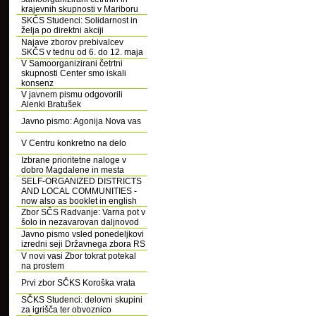
krajevnih skupnosti v Mariboru
SKČS Studenci: Solidarnost in
želja po direktni akciji
Najave zborov prebivalcev
SKČS v tednu od 6. do 12. maja
V Samoorganizirani četrtni
skupnosti Center smo iskali
konsenz
V javnem pismu odgovorili
Alenki Bratušek
Javno pismo: Agonija Nova vas
V Centru konkretno na delo
Izbrane prioritetne naloge v
dobro Magdalene in mesta
SELF-ORGANIZED DISTRICTS
AND LOCAL COMMUNITIES -
now also as booklet in english
Zbor SČS Radvanje: Varna pot v
šolo in nezavarovan daljnovod
Javno pismo vsled ponedeljkovi
izredni seji Državnega zbora RS
V novi vasi Zbor tokrat potekal
na prostem
Prvi zbor SČKS Koroška vrata
SČKS Studenci: delovni skupini
za igrišča ter obvoznico