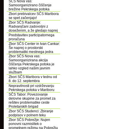
SČS Nova vas:
Samoorganizirano čiščenje
brežine Pekrskega potoka
Zbori prebivalcev SČS Maribora
se spet začenjajo!
Zbor SČS Radvanje:
Radvanjčani zadovoljni z
doseženim, a že gledajo naprej
Predstavitev participatornega
proračuna
Zbor SČS Center in Ivan Cankar:
Še naprej o prostorski
problematiki mestnega jedra
Zbor SČS Nova vas:
Samoorganizirana akcija
čiščenja Pekrskega potoka je
lahko vzgled našim javnim
službam
Zbori SČS Maribora v tednu od
8. do 12. septembra
Nepravilnosti pri vzdrževanju
Pekrskega potoka v Mariboru
SČS Tabor: Povezovanje
delovne skupine za promet za
rešitev problematike ceste
Proletarskih brigad
Zbor SČS Studenci: Zbiranje
podpisov v polnem teku
Zbor SČS Pobrežje: Nujen
ponovni razmislitek o
prometnem režimu na Pobrežju