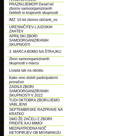
PRAZNUJEMO!!!! Deset let
zborov samoorganiziranih
četrtnih in krajevnih skupnosti
IMZ: 10 let zborov občank_ov
URESNIČITEV LJUDSKIH
ZAHTEV
APRILSKI ZBORI
SAMOORGANIZIRANIH
SKUPNOSTI
3. MARCA BOMO NA ŠTRAJKU
Zbori samoorganiziranih
skupnosti v marcu
Livada lab na obisku
Kako smo dobili participatorni
proračun
ZADNJI ZBORI
SAMOORGANIZIRANIH
SKUPNOSTI V 2022
TUDI OKTOBRA ZBORUJEMO.
VABLJENI!
SEPTEMBRSKE RAZPRAVE NA
KRATKO
SMO ŽE ZAČELI Z ZBORI!
PRIDITE KAJ MIMO!
MEDNATRODNA NOČ
NETOPIRJEV OB MIYAWAKIJU