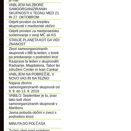
je mar
VABLJENI NA ZBORE
SAMOORGANIZIRANIH
SKUPNOSTI V TEDNU MED 21.
IN 27. OKTOBROM
Odprti prostori za krepitev
skupnosti v mariborski občini
Odprti prostori za medsosedsko
sodelovanje v svoji MČ ali KS
STANJE PLANETA KOT GA VIDI
ZNANOST
Zbori samoorganiziranih
skupnosti v MB ta teden, v torek
pa predavanje o podnebni krizi
Razprave ta teden v skupnostih
Radvanje, Magdalena, Tabor ter
združeni Center in Ivan Cankar
VABLJENI NA POBREŽJE, V
NOVO VAS IN NA TEZNO
Najava zborov
samoorganiziranih skupnosti od
9. 9. do 13. 9. 2019
VABILO: September je tu, prav
tako tudi zbori
samoorganiziranih skupnosti v
Mariboru
Javna pobuda občini v zvezi s
podnebno krizo
MINUTA DO POLČASA
Zadnji cikel pred poletnim