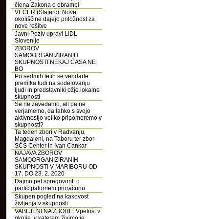
člena Zakona o obrambi
VEČER (Štajerc): Nove
okoliščine dajejo priložnost za
nove rešitve
Javni Poziv upravi LIDL
Slovenije
ZBOROV
SAMOORGANIZIRANIH
SKUPNOSTI NEKAJ ČASA NE
BO
Po sedmih letih se vendarle
premika tudi na sodelovanju
ljudi in predstavniki ožje lokalne
skupnosti
Se ne zavedamo, ali pa ne
verjamemo, da lahko s svojo
aktivnostjo veliko pripomoremo v
skupnosti?
Ta teden zbori v Radvanju,
Magdaleni, na Taboru ter zbor
SČS Center in Ivan Cankar
NAJAVA ZBOROV
SAMOORGANIZIRANIH
SKUPNOSTI V MARIBORU OD
17. DO 23. 2. 2020
Dajmo pet spregovoriti o
participatornem proračunu
Skupen pogled na kakovost
življenja v skupnosti
VABLJENI NA ZBORE: Vpetost v
okolje, v katerem živimo je