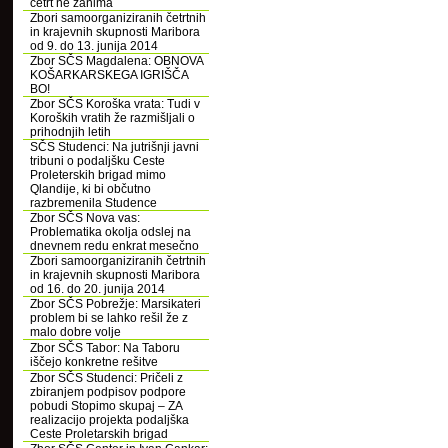
četrt ne zanima
Zbori samoorganiziranih četrtnih
in krajevnih skupnosti Maribora
od 9. do 13. junija 2014
Zbor SČS Magdalena: OBNOVA
KOŠARKARSKEGA IGRIŠČA
BO!
Zbor SČS Koroška vrata: Tudi v
Koroških vratih že razmišljali o
prihodnjih letih
SČS Studenci: Na jutrišnji javni
tribuni o podaljšku Ceste
Proleterskih brigad mimo
Qlandije, ki bi občutno
razbremenila Studence
Zbor SČS Nova vas:
Problematika okolja odslej na
dnevnem redu enkrat mesečno
Zbori samoorganiziranih četrtnih
in krajevnih skupnosti Maribora
od 16. do 20. junija 2014
Zbor SČS Pobrežje: Marsikateri
problem bi se lahko rešil že z
malo dobre volje
Zbor SČS Tabor: Na Taboru
iščejo konkretne rešitve
Zbor SČS Studenci: Pričeli z
zbiranjem podpisov podpore
pobudi Stopimo skupaj – ZA
realizacijo projekta podaljška
Ceste Proletarskih brigad