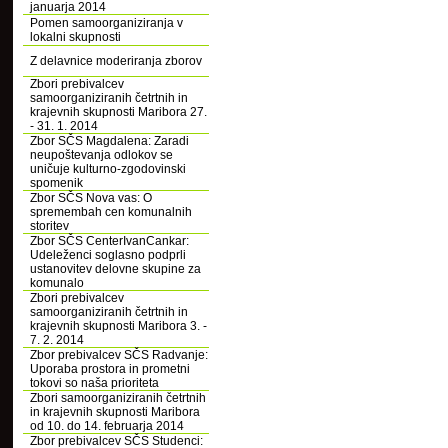
januarja 2014
Pomen samoorganiziranja v
lokalni skupnosti
Z delavnice moderiranja zborov
Zbori prebivalcev
samoorganiziranih četrtnih in
krajevnih skupnosti Maribora 27.
- 31. 1. 2014
Zbor SČS Magdalena: Zaradi
neupoštevanja odlokov se
uničuje kulturno-zgodovinski
spomenik
Zbor SČS Nova vas: O
spremembah cen komunalnih
storitev
Zbor SČS CenterIvanCankar:
Udeleženci soglasno podprli
ustanovitev delovne skupine za
komunalo
Zbori prebivalcev
samoorganiziranih četrtnih in
krajevnih skupnosti Maribora 3. -
7. 2. 2014
Zbor prebivalcev SČS Radvanje:
Uporaba prostora in prometni
tokovi so naša prioriteta
Zbori samoorganiziranih četrtnih
in krajevnih skupnosti Maribora
od 10. do 14. februarja 2014
Zbor prebivalcev SČS Studenci: