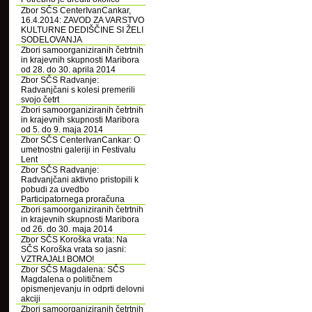
Zbor SČS CenterIvanCankar,
16.4.2014: ZAVOD ZA VARSTVO
KULTURNE DEDIŠČINE SI ŽELI
SODELOVANJA
Zbori samoorganiziranih četrtnih
in krajevnih skupnosti Maribora
od 28. do 30. aprila 2014
Zbor SČS Radvanje:
Radvanjčani s kolesi premerili
svojo četrt
Zbori samoorganiziranih četrtnih
in krajevnih skupnosti Maribora
od 5. do 9. maja 2014
Zbor SČS CenterIvanCankar: O
umetnostni galeriji in Festivalu
Lent
Zbor SČS Radvanje:
Radvanjčani aktivno pristopili k
pobudi za uvedbo
Participatornega proračuna
Zbori samoorganiziranih četrtnih
in krajevnih skupnosti Maribora
od 26. do 30. maja 2014
Zbor SČS Koroška vrata: Na
SČS Koroška vrata so jasni:
VZTRAJALI BOMO!
Zbor SČS Magdalena: SČS
Magdalena o političnem
opismenjevanju in odprti delovni
akciji
Zbori samoorganiziranih četrtnih