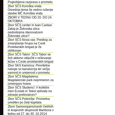
Poglobljena razprava o prometu
Zbor SČS Koroška vrata:
Osrednja tema še vedno rušenje
stavbe MČ Koroška vrata
ZBORI V TEDNU OD 20. DO 24.
OKTOBRA
Zbor SČS center in Ivan Cankar:
Zakaj je Židovska ulica
nedostopna stanovalcem
Židovske ulice?
Zbor SČS Nova vas: Predlog za
zmanjšanje hrupa na Cesti
Proletarskih brigad je že
oblikovan
Zbor SČS Tabor: SČS Tabor se
želi aktivno vključiti v reševanje
težav s Cesto proletarskih brigad
Zbor SKS Kamnica: Prioritetne
naloge so kanalizcija ter večja
varnost in urejenost v prometu
Zbor SČS Magdalena:
Magdalenski park neprimeren za
izmenjavo hrane
Zbor SČS Studenci: V kolikšni
meri Ecolab in Tekol vplivata na
zdravje prebivalcev?
Zbor SČS Pobrežje: Prometna
ureditev po želji kapitala
Zbori Samoorganiziranih četrtnih
in krajevnih skupnosti Maribora v
tednu od 27. do 30. 10.2014