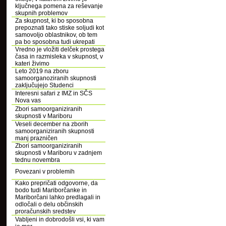
ključnega pomena za reševanje
skupnih problemov
Za skupnost, ki bo sposobna
prepoznati tako stiske soljudi kot
samovoljo oblastnikov, ob tem
pa bo sposobna tudi ukrepati
Vredno je vložiti delček prostega
časa in razmisleka v skupnost, v
kateri živimo
Leto 2019 na zboru
samoorganoziranih skupnosti
zaključujejo Studenci
Interesni safari z IMZ in SČS
Nova vas
Zbori samoorganiziranih
skupnosti v Mariboru
Veseli december na zborih
samoorganiziranih skupnosti
manj prazničen
Zbori samoorganiziranih
skupnosti v Mariboru v zadnjem
tednu novembra
Povezani v problemih
Kako prepričati odgovorne, da
bodo tudi Mariborčanke in
Mariborčani lahko predlagali in
odločali o delu občinskih
proračunskih sredstev
Vabljeni in dobrodošli vsi, ki vam