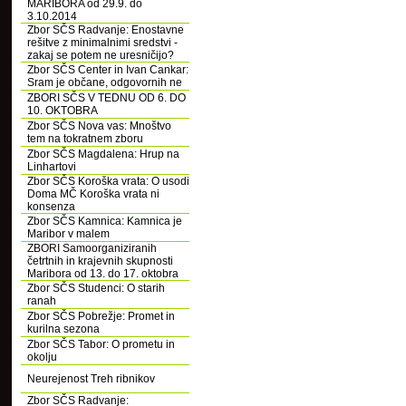
MARIBORA od 29.9. do
3.10.2014
Zbor SČS Radvanje: Enostavne
rešitve z minimalnimi sredstvi -
zakaj se potem ne uresničijo?
Zbor SČS Center in Ivan Cankar:
Sram je občane, odgovornih ne
ZBORI SČS V TEDNU OD 6. DO
10. OKTOBRA
Zbor SČS Nova vas: Mnoštvo
tem na tokratnem zboru
Zbor SČS Magdalena: Hrup na
Linhartovi
Zbor SČS Koroška vrata: O usodi
Doma MČ Koroška vrata ni
konsenza
Zbor SČS Kamnica: Kamnica je
Maribor v malem
ZBORI Samoorganiziranih
četrtnih in krajevnih skupnosti
Maribora od 13. do 17. oktobra
Zbor SČS Studenci: O starih
ranah
Zbor SČS Pobrežje: Promet in
kurilna sezona
Zbor SČS Tabor: O prometu in
okolju
Neurejenost Treh ribnikov
Zbor SČS Radvanje: