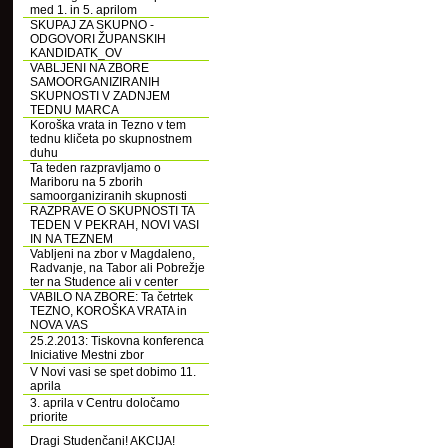
med 1. in 5. aprilom
SKUPAJ ZA SKUPNO -
ODGOVORI ŽUPANSKIH
KANDIDATK_OV
VABLJENI NA ZBORE
SAMOORGANIZIRANIH
SKUPNOSTI V ZADNJEM
TEDNU MARCA
Koroška vrata in Tezno v tem
tednu kličeta po skupnostnem
duhu
Ta teden razpravljamo o
Mariboru na 5 zborih
samoorganiziranih skupnosti
RAZPRAVE O SKUPNOSTI TA
TEDEN V PEKRAH, NOVI VASI
IN NA TEZNEM
Vabljeni na zbor v Magdaleno,
Radvanje, na Tabor ali Pobrežje
ter na Studence ali v center
VABILO NA ZBORE: Ta četrtek
TEZNO, KOROŠKA VRATA in
NOVA VAS
25.2.2013: Tiskovna konferenca
Iniciative Mestni zbor
V Novi vasi se spet dobimo 11.
aprila
3. aprila v Centru določamo
priorite
Dragi Studenčani! AKCIJA!