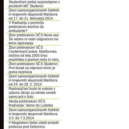
Studenčani sedaj razpravljamo v
prostorih MČ Studenci
Zbori samoorganiziranih četrtnih
in krajevnih skupnosti Maribora
od 17. do 21. februarja 2014
V Radvanju s pomočjo
prebivalcev končno do
ambulante?
Zbor prebivalcev SČS Nova vas:
Še vedno ni vseh odgovorov na
temo ogrevanja
Zbor prebivalcev SČS
CenterIvanCankar: Mariborska
občina od leta 2005 brez
pravilnika o javnem redu in miru
Zbor prebivalcev SČS Studenci:
Prvi korak za odpravo krivic je
javna razprava
Zbori samoorganiziranih četrtnih
in krajevnih skupnosti Maribora
od 24. do 28. 2. 2014
Radvanjčani bodo to soboto z
udarno akcijo za otroke uredili
varno pot v šolo
Akcija prebivalcev SČS
Radvanje: Varno do Ludvika
Zbori samoorganiziranih četrtnih
in krajevnih skupnosti Maribora
3.3. do 7.3.2014
V Magdaleni želijo videti projekt
podvoza pod železnico