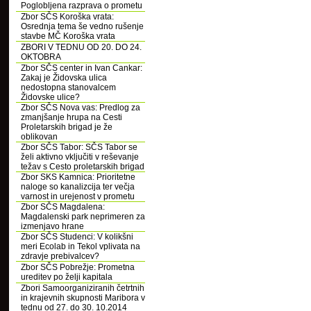
Poglobljena razprava o prometu
Zbor SČS Koroška vrata:
Osrednja tema še vedno rušenje
stavbe MČ Koroška vrata
ZBORI V TEDNU OD 20. DO 24.
OKTOBRA
Zbor SČS center in Ivan Cankar:
Zakaj je Židovska ulica
nedostopna stanovalcem
Židovske ulice?
Zbor SČS Nova vas: Predlog za
zmanjšanje hrupa na Cesti
Proletarskih brigad je že
oblikovan
Zbor SČS Tabor: SČS Tabor se
želi aktivno vključiti v reševanje
težav s Cesto proletarskih brigad
Zbor SKS Kamnica: Prioritetne
naloge so kanalizcija ter večja
varnost in urejenost v prometu
Zbor SČS Magdalena:
Magdalenski park neprimeren za
izmenjavo hrane
Zbor SČS Studenci: V kolikšni
meri Ecolab in Tekol vplivata na
zdravje prebivalcev?
Zbor SČS Pobrežje: Prometna
ureditev po želji kapitala
Zbori Samoorganiziranih četrtnih
in krajevnih skupnosti Maribora v
tednu od 27. do 30. 10.2014