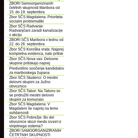
ZBORI Samoorganiziranih
četrtnih skupnosti Maribora od
15. do 19. septembra
Zbor SČS Magdalena: Prioriteta
socialni problematiki
Zbor SČS Radvanje:
Radvanjčani zaradi kanalizacije
v akcijo
ZBORI SČS Maribora v tednu od
22. do 26. septembra
Zbor SČS Koroška vrata: Najprej
kompletna evidenca, nato pritisk
Zbor SČS Nova vas: Delovne
skupine pritiskajo naprej
Predvolilno soočenje kandidatov
za mariboskega župana
Zbor SČS Studenci: O mestni
delovni skupini za Južno
obvoznico
Zbor SČS Tabor: Na Taboru so
se pridružili mestni delovni
skupini za komunalo
Zbor SČS Magdalena: V
Magdaleni še naprej na temo
solidarnosti
Zbor SČS Pobrežje: Bo del
obvoznice skozi mesto izvzet iz
vinjetnega sistema?
ZBORI SAMOORGANIZIRANIH
ČETRTNIH SKUPNOSTI