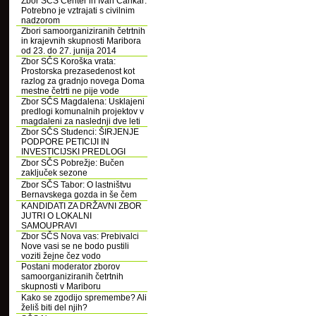
Zbor SČS Center in Ivan Cankar:
Potrebno je vztrajati s civilnim
nadzorom
Zbori samoorganiziranih četrtnih
in krajevnih skupnosti Maribora
od 23. do 27. junija 2014
Zbor SČS Koroška vrata:
Prostorska prezasedenost kot
razlog za gradnjo novega Doma
mestne četrti ne pije vode
Zbor SČS Magdalena: Usklajeni
predlogi komunalnih projektov v
magdaleni za naslednji dve leti
Zbor SČS Studenci: ŠIRJENJE
PODPORE PETICIJI IN
INVESTICIJSKI PREDLOGI
Zbor SČS Pobrežje: Bučen
zaključek sezone
Zbor SČS Tabor: O lastništvu
Bernavskega gozda in še čem
KANDIDATI ZA DRŽAVNI ZBOR
JUTRI O LOKALNI
SAMOUPRAVI
Zbor SČS Nova vas: Prebivalci
Nove vasi se ne bodo pustili
voziti žejne čez vodo
Postani moderator zborov
samoorganiziranih četrtnih
skupnosti v Mariboru
Kako se zgodijo spremembe? Ali
želiš biti del njih?