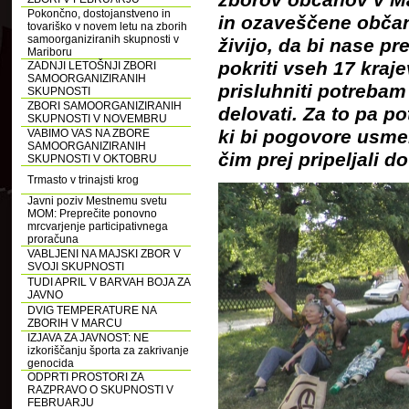
Pokončno, dostojanstveno in
in ozaveščene občan
tovariško v novem letu na zborih
samoorganiziranih skupnosti v
živijo, da bi nase p
Mariboru
pokriti vseh 17 kraj
ZADNJI LETOŠNJI ZBORI
SAMOORGANIZIRANIH
prisluhniti potrebam 
SKUPNOSTI
ZBORI SAMOORGANIZIRANIH
delovati. Za to pa p
SKUPNOSTI V NOVEMBRU
ki bi pogovore usmerj
VABIMO VAS NA ZBORE
SAMOORGANIZIRANIH
čim prej pripeljali 
SKUPNOSTI V OKTOBRU
Trmasto v trinajsti krog
Javni poziv Mestnemu svetu
MOM: Preprečite ponovno
mrcvarjenje participativnega
proračuna
VABLJENI NA MAJSKI ZBOR V
SVOJI SKUPNOSTI
TUDI APRIL V BARVAH BOJA ZA
JAVNO
DVIG TEMPERATURE NA
ZBORIH V MARCU
IZJAVA ZA JAVNOST: NE
izkoriščanju športa za zakrivanje
genocida
ODPRTI PROSTORI ZA
RAZPRAVO O SKUPNOSTI V
FEBRUARJU