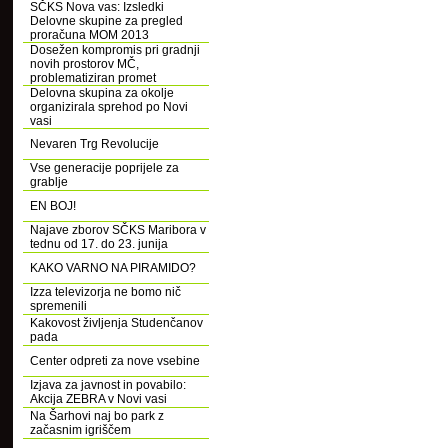
SČKS Nova vas: Izsledki
Delovne skupine za pregled
proračuna MOM 2013
Dosežen kompromis pri gradnji
novih prostorov MČ,
problematiziran promet
Delovna skupina za okolje
organizirala sprehod po Novi
vasi
Nevaren Trg Revolucije
Vse generacije poprijele za
grablje
EN BOJ!
Najave zborov SČKS Maribora v
tednu od 17. do 23. junija
KAKO VARNO NA PIRAMIDO?
Izza televizorja ne bomo nič
spremenili
Kakovost življenja Studenčanov
pada
Center odpreti za nove vsebine
Izjava za javnost in povabilo:
Akcija ZEBRA v Novi vasi
Na Šarhovi naj bo park z
začasnim igriščem