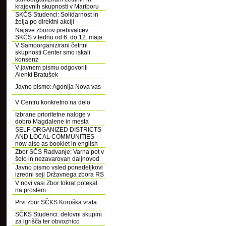
krajevnih skupnosti v Mariboru
SKČS Studenci: Solidarnost in
želja po direktni akciji
Najave zborov prebivalcev
SKČS v tednu od 6. do 12. maja
V Samoorganizirani četrtni
skupnosti Center smo iskali
konsenz
V javnem pismu odgovorili
Alenki Bratušek
Javno pismo: Agonija Nova vas
V Centru konkretno na delo
Izbrane prioritetne naloge v
dobro Magdalene in mesta
SELF-ORGANIZED DISTRICTS
AND LOCAL COMMUNITIES -
now also as booklet in english
Zbor SČS Radvanje: Varna pot v
šolo in nezavarovan daljnovod
Javno pismo vsled ponedeljkovi
izredni seji Državnega zbora RS
V novi vasi Zbor tokrat potekal
na prostem
Prvi zbor SČKS Koroška vrata
SČKS Studenci: delovni skupini
za igrišča ter obvoznico