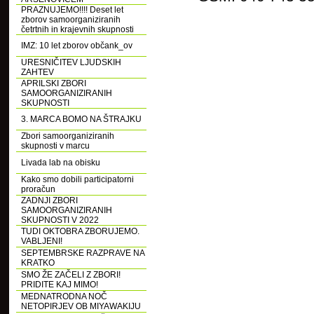
PRAZNUJEMO!!!! Deset let
zborov samoorganiziranih
četrtnih in krajevnih skupnosti
IMZ: 10 let zborov občank_ov
URESNIČITEV LJUDSKIH
ZAHTEV
APRILSKI ZBORI
SAMOORGANIZIRANIH
SKUPNOSTI
3. MARCA BOMO NA ŠTRAJKU
Zbori samoorganiziranih
skupnosti v marcu
Livada lab na obisku
Kako smo dobili participatorni
proračun
ZADNJI ZBORI
SAMOORGANIZIRANIH
SKUPNOSTI V 2022
TUDI OKTOBRA ZBORUJEMO.
VABLJENI!
SEPTEMBRSKE RAZPRAVE NA
KRATKO
SMO ŽE ZAČELI Z ZBORI!
PRIDITE KAJ MIMO!
MEDNATRODNA NOČ
NETOPIRJEV OB MIYAWAKIJU