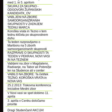
med 1. in 5. aprilom
SKUPAJ ZA SKUPNO -
ODGOVORI ŽUPANSKIH
KANDIDATK_OV
VABLJENI NA ZBORE
SAMOORGANIZIRANIH
SKUPNOSTI V ZADNJEM
TEDNU MARCA
Koroška vrata in Tezno v tem
tednu kličeta po skupnostnem
duhu
Ta teden razpravljamo o
Mariboru na 5 zborih
samoorganiziranih skupnosti
RAZPRAVE O SKUPNOSTI TA
TEDEN V PEKRAH, NOVI VASI
IN NA TEZNEM
Vabljeni na zbor v Magdaleno,
Radvanje, na Tabor ali Pobrežje
ter na Studence ali v center
VABILO NA ZBORE: Ta četrtek
TEZNO, KOROŠKA VRATA in
NOVA VAS
25.2.2013: Tiskovna konferenca
Iniciative Mestni zbor
V Novi vasi se spet dobimo 11.
aprila
3. aprila v Centru določamo
priorite
Dragi Studenčani! AKCIJA!