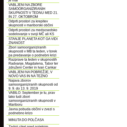
je mar
VABLJENI NA ZBORE
SAMOORGANIZIRANIH
SKUPNOSTI V TEDNU MED 21.
IN 27. OKTOBROM
Odprti prostori za krepitev
skupnosti v mariborski občini
Odprti prostori za medsosedsko
sodelovanje v svoji MČ ali KS
STANJE PLANETA KOT GA VIDI
ZNANOST
Zbori samoorganiziranih
skupnosti v MB ta teden, v torek
pa predavanje o podnebni krizi
Razprave ta teden v skupnostih
Radvanje, Magdalena, Tabor ter
združeni Center in Ivan Cankar
VABLJENI NA POBREŽJE, V
NOVO VAS IN NA TEZNO
Najava zborov
samoorganiziranih skupnosti od
9. 9. do 13. 9. 2019
VABILO: September je tu, prav
tako tudi zbori
samoorganiziranih skupnosti v
Mariboru
Javna pobuda občini v zvezi s
podnebno krizo
MINUTA DO POLČASA
Zadnji cikel pred poletnim