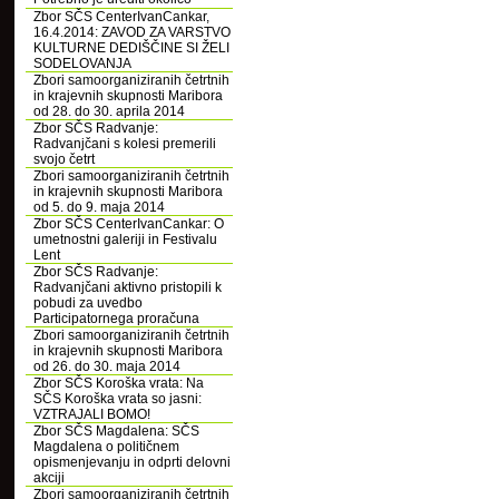
Zbor SČS CenterIvanCankar,
16.4.2014: ZAVOD ZA VARSTVO
KULTURNE DEDIŠČINE SI ŽELI
SODELOVANJA
Zbori samoorganiziranih četrtnih
in krajevnih skupnosti Maribora
od 28. do 30. aprila 2014
Zbor SČS Radvanje:
Radvanjčani s kolesi premerili
svojo četrt
Zbori samoorganiziranih četrtnih
in krajevnih skupnosti Maribora
od 5. do 9. maja 2014
Zbor SČS CenterIvanCankar: O
umetnostni galeriji in Festivalu
Lent
Zbor SČS Radvanje:
Radvanjčani aktivno pristopili k
pobudi za uvedbo
Participatornega proračuna
Zbori samoorganiziranih četrtnih
in krajevnih skupnosti Maribora
od 26. do 30. maja 2014
Zbor SČS Koroška vrata: Na
SČS Koroška vrata so jasni:
VZTRAJALI BOMO!
Zbor SČS Magdalena: SČS
Magdalena o političnem
opismenjevanju in odprti delovni
akciji
Zbori samoorganiziranih četrtnih