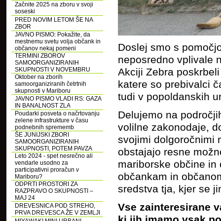
Začnite 2025 na zboru v svoji
soseski
PRED NOVIM LETOM ŠE NA
ZBOR
JAVNO PISMO: Pokažite, da
mestnemu svetu volja občank in
Doslej smo s pomočjo 
občanov nekaj pomeni
TERMINI ZBOROV
neposredno vplivale na
SAMOORGANIZIRANIH
Akciji Zebra poskrbeli
SKUPNOSTI V NOVEMBRU
Oktober na zborih
katere so prebivalci č
samoorganiziranih četrtnih
skupnosti v Mariboru
tudi v popoldanskih u
JAVNO PISMO VLADI RS: GAZA
IN BANALNOST ZLA
Delujemo na področji
Poudarki posveta o načrtovanju
zelene infrastrukture v času
volilne zakonodaje, d
podnebnih sprememb
ŠE JUNIJSKI ZBORI
svojimi dolgoročnimi 
SAMOORGANIZIRANIH
SKUPNOSTI, POTEM PAVZA
obstajajo resne možno
Leto 2024 - spet nesrečno ali
mariborske občine in 
vendarle usodno za
participativni proračun v
občankam in občanom 
Mariboru?
ODPRTI PROSTORI ZA
sredstva tja, kjer se j
RAZPRAVO O SKUPNOSTI –
MAJ 24
Vse zainteresirane v
DREVESNICA POD STREHO,
PRVA DREVESCA ŽE V ZEMLJI
ki jih imamo vsak po