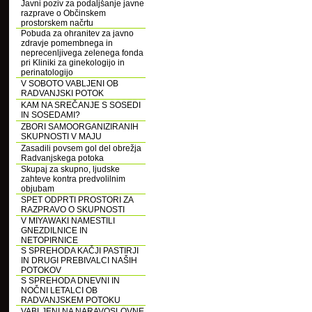
Javni poziv za podaljšanje javne
razprave o Občinskem
prostorskem načrtu
Pobuda za ohranitev za javno
zdravje pomembnega in
neprecenljivega zelenega fonda
pri Kliniki za ginekologijo in
perinatologijo
V SOBOTO VABLJENI OB
RADVANJSKI POTOK
KAM NA SREČANJE S SOSEDI
IN SOSEDAMI?
ZBORI SAMOORGANIZIRANIH
SKUPNOSTI V MAJU
Zasadili povsem gol del obrežja
Radvanjskega potoka
Skupaj za skupno, ljudske
zahteve kontra predvolilnim
objubam
SPET ODPRTI PROSTORI ZA
RAZPRAVO O SKUPNOSTI
V MIYAWAKI NAMESTILI
GNEZDILNICE IN
NETOPIRNICE
S SPREHODA KAČJI PASTIRJI
IN DRUGI PREBIVALCI NAŠIH
POTOKOV
S SPREHODA DNEVNI IN
NOČNI LETALCI OB
RADVANJSKEM POTOKU
VABLJENI NA NARAVOSLOVNE