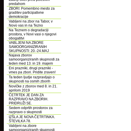
predahom
ZBORI: Pomembno mesto za
graditev participativne
demokracije
Vabljeni na zbor na Tabor, v
Novo vas in na Tezno
Na Teznem o degradaciji
prostora, v Novi vasi o njegovi
obogatitvi
VABLJENI NA ZBORE
SAMOORGANIZIRANIH
SKUPNOSTI: 20.-24.MAJ
Najava zborov
samoorganiziranih skupnosti za
teden med 13. in 19. majem
Eni prazniki, drugi prazniki -
vmes pa zbori. Pridite zraven!
Ta teden ljudje razpravljajo o
skupnosti na osmih zborih
Novičke z zborov med 8. in 21.
aprilom 2019
ČETRTEK JE DAN ZA
RAZPRAVO NA ZBORIH.
PRIDRUŽI SE.
Sedem odprtih prostorov za
razpravo o skupnosti
IZŠLA JE NOVA ČETRTINKA.
ŠTEVILKA 78.
Vabljeni na zbore
samoorganiziranih skupnosti