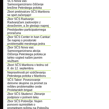
SČS Nova vas:
Samoorganizirano čiščenje
brežine Pekrskega potoka
Zbori prebivalcev SČS Maribora
se spet začenjajo!
Zbor SČS Radvanje:
Radvanjčani zadovoljni z
doseženim, a že gledajo naprej
Predstavitev participatornega
proračuna
Zbor SČS Center in Ivan Cankar:
Še naprej o prostorski
problematiki mestnega jedra
Zbor SČS Nova vas:
Samoorganizirana akcija
čiščenja Pekrskega potoka je
lahko vzgled našim javnim
službam
Zbori SČS Maribora v tednu od
8. do 12. septembra
Nepravilnosti pri vzdrževanju
Pekrskega potoka v Mariboru
SČS Tabor: Povezovanje
delovne skupine za promet za
rešitev problematike ceste
Proletarskih brigad
Zbor SČS Studenci: Zbiranje
podpisov v polnem teku
Zbor SČS Pobrežje: Nujen
ponovni razmislitek o
prometnem režimu na Pobrežju