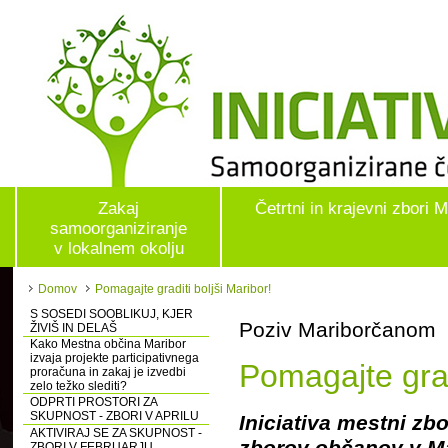
Zakaj
Četrtni in krajevni zbori 
samoorganiziranje
v lokalnem okolju
Domov
Pomagajte graditi boljši Maribor!
S SOSEDI SOOBLIKUJ, KJER
Poziv Mariborčanom
ŽIVIŠ IN DELAŠ
Kako Mestna občina Maribor
izvaja projekte participativnega
Pomagajte grad
proračuna in zakaj je izvedbi
zelo težko slediti?
ODPRTI PROSTORI ZA
SKUPNOST - ZBORI V APRILU
Iniciativa mestni zb
AKTIVIRAJ SE ZA SKUPNOST -
zborov občanov v M
ZBORI V FEBRUARJU