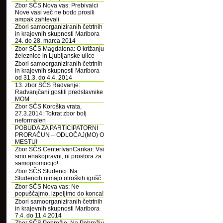
Zbor SČS Nova vas: Prebivalci
Nove vasi več ne bodo prosili
ampak zahtevali
Zbori samoorganiziranih četrtnih
in krajevnih skupnosti Maribora
24. do 28. marca 2014
Zbor SČS Magdalena: O križanju
železnice in Ljubljanske ulice
Zbori samoorganiziranih četrtnih
in krajevnih skupnosti Maribora
od 31.3. do 4.4. 2014
13. zbor SČS Radvanje:
Radvanjčani gostili predstavnike
MOM
Zbor SČS Koroška vrata,
27.3.2014: Tokrat zbor bolj
neformalen
POBUDA ZA PARTICIPATORNI
PRORAČUN – ODLOČAJ(MO) O
MESTU!
Zbor SČS CenterIvanCankar: Vsi
smo enakopravni, ni prostora za
samopromocijo!
Zbor SČS Studenci: Na
Studencih nimajo otroških igrišč
Zbor SČS Nova vas: Ne
popuščajmo, izpeljimo do konca!
Zbori samoorganiziranih četrtnih
in krajevnih skupnosti Maribora
7.4. do 11.4.2014