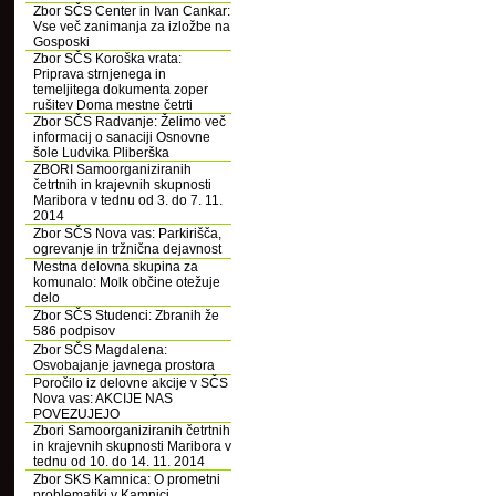
Zbor SČS Center in Ivan Cankar:
Vse več zanimanja za izložbe na
Gosposki
Zbor SČS Koroška vrata:
Priprava strnjenega in
temeljitega dokumenta zoper
rušitev Doma mestne četrti
Zbor SČS Radvanje: Želimo več
informacij o sanaciji Osnovne
šole Ludvika Pliberška
ZBORI Samoorganiziranih
četrtnih in krajevnih skupnosti
Maribora v tednu od 3. do 7. 11.
2014
Zbor SČS Nova vas: Parkirišča,
ogrevanje in tržnična dejavnost
Mestna delovna skupina za
komunalo: Molk občine otežuje
delo
Zbor SČS Studenci: Zbranih že
586 podpisov
Zbor SČS Magdalena:
Osvobajanje javnega prostora
Poročilo iz delovne akcije v SČS
Nova vas: AKCIJE NAS
POVEZUJEJO
Zbori Samoorganiziranih četrtnih
in krajevnih skupnosti Maribora v
tednu od 10. do 14. 11. 2014
Zbor SKS Kamnica: O prometni
problematiki v Kamnici