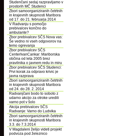
Studenčani sedaj razpravljamo v
prostorih MČ Studenci
Zbori samoorganiziranih četrtnih
in krajevnih skupnosti Maribora
od 17. do 21. februarja 2014
V Radvanju s pomočjo
prebivalcev končno do
ambulante?
Zbor prebivalcev SČS Nova vas:
Še vedno ni vseh odgovorov na
temo ogrevanja
Zbor prebivalcev SČS
CenterIvanCankar: Mariborska
občina od leta 2005 brez
pravilnika o javnem redu in miru
Zbor prebivalcev SČS Studenci:
Prvi korak za odpravo krivic je
javna razprava
Zbori samoorganiziranih četrtnih
in krajevnih skupnosti Maribora
od 24. do 28. 2. 2014
Radvanjčani bodo to soboto z
udarno akcijo za otroke uredili
varno pot v šolo
Akcija prebivalcev SČS
Radvanje: Varno do Ludvika
Zbori samoorganiziranih četrtnih
in krajevnih skupnosti Maribora
3.3. do 7.3.2014
V Magdaleni želijo videti projekt
podvoza pod železnico