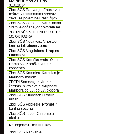
MARIBORA od 29.9. do
3.10.2014
Zbor SČS Radvanje: Enostavne
rešitve z minimalnimi sredstvi -
zakaj se potem ne uresničijo?
Zbor SČS Center in Ivan Cankar:
Sram je občane, odgovornih ne
ZBORI SČS V TEDNU OD 6. DO
10. OKTOBRA
Zbor SČS Nova vas: Mnoštvo
tem na tokratnem zboru
Zbor SČS Magdalena: Hrup na
Linhartovi
Zbor SČS Koroška vrata: O usodi
Doma MČ Koroška vrata ni
konsenza
Zbor SČS Kamnica: Kamnica je
Maribor v malem
ZBORI Samoorganiziranih
četrtnih in krajevnih skupnosti
Maribora od 13. do 17. oktobra
Zbor SČS Studenci: O starih
ranah
Zbor SČS Pobrežje: Promet in
kurilna sezona
Zbor SČS Tabor: O prometu in
okolju
Neurejenost Treh ribnikov
Zbor SČS Radvanje: