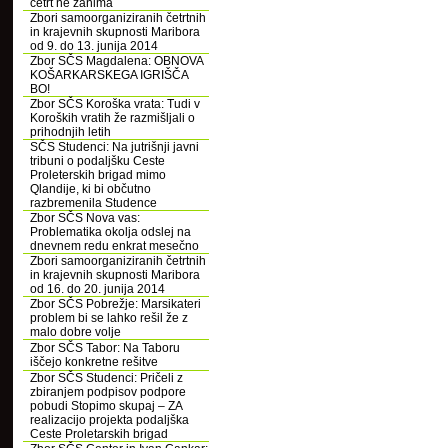
četrt ne zanima
Zbori samoorganiziranih četrtnih
in krajevnih skupnosti Maribora
od 9. do 13. junija 2014
Zbor SČS Magdalena: OBNOVA
KOŠARKARSKEGA IGRIŠČA
BO!
Zbor SČS Koroška vrata: Tudi v
Koroških vratih že razmišljali o
prihodnjih letih
SČS Studenci: Na jutrišnji javni
tribuni o podaljšku Ceste
Proleterskih brigad mimo
Qlandije, ki bi občutno
razbremenila Studence
Zbor SČS Nova vas:
Problematika okolja odslej na
dnevnem redu enkrat mesečno
Zbori samoorganiziranih četrtnih
in krajevnih skupnosti Maribora
od 16. do 20. junija 2014
Zbor SČS Pobrežje: Marsikateri
problem bi se lahko rešil že z
malo dobre volje
Zbor SČS Tabor: Na Taboru
iščejo konkretne rešitve
Zbor SČS Studenci: Pričeli z
zbiranjem podpisov podpore
pobudi Stopimo skupaj – ZA
realizacijo projekta podaljška
Ceste Proletarskih brigad