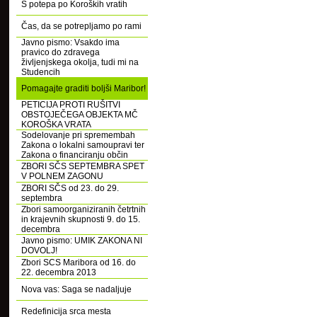
S potepa po Koroških vratih
Čas, da se potrepljamo po rami
Javno pismo: Vsakdo ima
pravico do zdravega
življenjskega okolja, tudi mi na
Studencih
Pomagajte graditi boljši Maribor!
PETICIJA PROTI RUŠITVI
OBSTOJEČEGA OBJEKTA MČ
KOROŠKA VRATA
Sodelovanje pri spremembah
Zakona o lokalni samoupravi ter
Zakona o financiranju občin
ZBORI SČS SEPTEMBRA SPET
V POLNEM ZAGONU
ZBORI SČS od 23. do 29.
septembra
Zbori samoorganiziranih četrtnih
in krajevnih skupnosti 9. do 15.
decembra
Javno pismo: UMIK ZAKONA NI
DOVOLJ!
Zbori SCS Maribora od 16. do
22. decembra 2013
Nova vas: Saga se nadaljuje
Redefinicija srca mesta