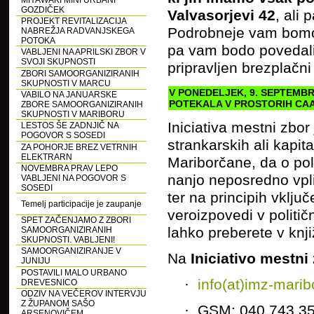
MIYAWAKI MINI URBANI
GOZDIČEK
Valvasorjevi 42
, ali 
PROJEKT REVITALIZACIJA
Podrobneje vam bomo p
NABREŽJA RADVANJSKEGA
POTOKA
pa vam bodo povedali 
VABLJENI NA APRILSKI ZBOR V
SVOJI SKUPNOSTI
pripravljen brezplačni
ZBORI SAMOORGANIZIRANIH
SKUPNOSTI V MARCU
V PONEDELJEK, 9. SEPTEMB
VABILO NA JANUARSKE
POTEKALA V PROSTORIH CAAP
ZBORE SAMOORGANIZIRANIH
SKUPNOSTI V MARIBORU
Iniciativa mestni zbor
LESTOS ŠE ZADNJIČ NA
POGOVOR S SOSEDI
strankarskih ali kapit
ZA POHORJE BREZ VETRNIH
ELEKTRARN
Mariborčane, da o poli
NOVEMBRA PRAV LEPO
nanjo neposredno vpliv
VABLJENI NA POGOVOR S
SOSEDI
ter na principih vklju
Temelj participacije je zaupanje
veroizpovedi v politi
SPET ZAČENJAMO Z ZBORI
lahko preberete v knjiž
SAMOORGANIZIRANIH
SKUPNOSTI. VABLJENI!
SAMOORGANIZIRANJE V
Na
Iniciativo
mestni 
JUNIJU
POSTAVILI MALO URBANO
·
info(at)imz-marib
DREVESNICO
ODZIV NA VEČEROV INTERVJU
Z ŽUPANOM SAŠO
· GSM: 040 743 3
ARSENOVIČEM