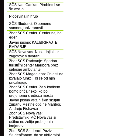
SČS Ivan Cankar: Ptroblemi se
še vrstijo
Pločevina in hrup
SČS Studenci: O pomenu
samoorganiziranosti
Zbor SČS Center: Center naj bo
eden
Javno pismo: KALIBRIRAJTE
RADARJE!
SČS Nova vas: Naslednji zbor
zagotovo v dvorani
Zbor SČS Radvanje: Športno-
turistični center Maribora brez
splošne ambulante
Zbor SČS Magdalena: Oblasti ne
izvajajo funkcij, ki se od njih
pričakujejo
Zbor SČS Center: Že v kratkem
bomo priča nekoliko bolj
urejenemu središču mesta
Javno pismo vstajniških skupin
županu Mestne občine Maribor,
Andreju Fištravcu
Zbor SČS Nova vas:
Predstavniki MČ Nova vas si
očitno ne želijo prebujenih
krajanov
Zbor SČS Studenci: Poziv
Studenčanom, da se aktivirajo!