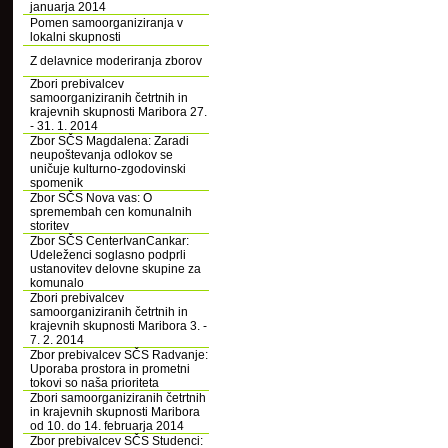
januarja 2014
Pomen samoorganiziranja v
lokalni skupnosti
Z delavnice moderiranja zborov
Zbori prebivalcev
samoorganiziranih četrtnih in
krajevnih skupnosti Maribora 27.
- 31. 1. 2014
Zbor SČS Magdalena: Zaradi
neupoštevanja odlokov se
uničuje kulturno-zgodovinski
spomenik
Zbor SČS Nova vas: O
spremembah cen komunalnih
storitev
Zbor SČS CenterIvanCankar:
Udeleženci soglasno podprli
ustanovitev delovne skupine za
komunalo
Zbori prebivalcev
samoorganiziranih četrtnih in
krajevnih skupnosti Maribora 3. -
7. 2. 2014
Zbor prebivalcev SČS Radvanje:
Uporaba prostora in prometni
tokovi so naša prioriteta
Zbori samoorganiziranih četrtnih
in krajevnih skupnosti Maribora
od 10. do 14. februarja 2014
Zbor prebivalcev SČS Studenci: