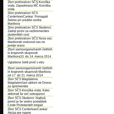
Zbor prebivalcev SČS Koroška
vrata: Zaparkirana MČ Koroška
vrata
Zbor prebivalcev SČS
CenterIvanCankar: Pomagati
želimo pri ureditvi centra
Maribora
Zbor prebivalcev SČS Studenci:
Zadnji poziv za razbremenitev
studenških cest
Zbor prebivalcev SČS Nova vas:
Mariborski vodovod nas ne
jemlje resno
Zbori samoorganiziranih četrtnih
in krajevnih skupnosti
Maribora10. do 14. marca 2014
Uglašene četrti prvič v etru
Zbori samoorganiziranih četrtnih
in krajevnih skupnosti Maribora
od 17. do 21. marca 2014
Zbor SČS Magdalena:
Magdalenčani aktivni ob Dnevu
za spremembe
Zbor SČS Koroška vrata: Kako
aktivirati še več sokrajanov
Zbor SČS Studenci: Najbolj
pereč je še vedno podaljšek
Ceste Proletarskih brigad
Zbor SČS CenterIvanCankar:
Akcija gre naprej