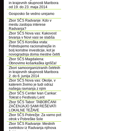
in krajevnih skupnosti Maribora
od 19. do 23. maja 2014
Gosposko še vedno urejamo
Zbor SČS Radvanje: Kdo v
mestu zastopa interese
Radvanja?
Zbor SČS Nova vas: Kakovost
bivanja v Novi vasi se slabša
Zbor SČS Koroška vrata:
Potrebujemo racionalnejše in
bolj koristne investicije, kot je
novogradnja doma mestne četrti
Zbor SČS Magdalena:
Obnovimo košarkaška igrišča!
Zbori samoorganiziranih četrtnih
in krajevnih skupnosti Maribora
2. do 6. junija 2014
Zbor SČS Nova vas: Okolje, v
katerem živimo je tudi odraz
našega ravnanja z njim
Zbor SČS Center Ivan Cankar:
Tokrat o Festivalu Lent
Zbor SČS Tabor: TABORČANI
ZAČENJAJO SAMI REŠEVATI
LOKALNE TEŽAVE
Zbor SČS Pobrežje: Za varno pot
otrok v Pobreške šole
Zbor SČS Radvanje: Mestnih
svetnikov iz Radvanja njihova