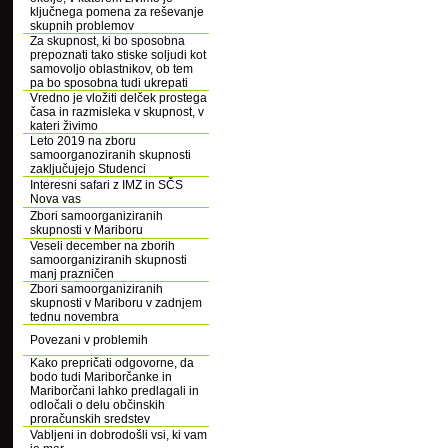
ključnega pomena za reševanje
skupnih problemov
Za skupnost, ki bo sposobna
prepoznati tako stiske soljudi kot
samovoljo oblastnikov, ob tem
pa bo sposobna tudi ukrepati
Vredno je vložiti delček prostega
časa in razmisleka v skupnost, v
kateri živimo
Leto 2019 na zboru
samoorganoziranih skupnosti
zaključujejo Studenci
Interesni safari z IMZ in SČS
Nova vas
Zbori samoorganiziranih
skupnosti v Mariboru
Veseli december na zborih
samoorganiziranih skupnosti
manj prazničen
Zbori samoorganiziranih
skupnosti v Mariboru v zadnjem
tednu novembra
Povezani v problemih
Kako prepričati odgovorne, da
bodo tudi Mariborčanke in
Mariborčani lahko predlagali in
odločali o delu občinskih
proračunskih sredstev
Vabljeni in dobrodošli vsi, ki vam