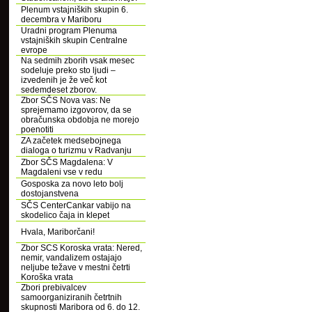
Plenum vstajniških skupin 6.
decembra v Mariboru
Uradni program Plenuma
vstajniških skupin Centralne
evrope
Na sedmih zborih vsak mesec
sodeluje preko sto ljudi –
izvedenih je že več kot
sedemdeset zborov.
Zbor SČS Nova vas: Ne
sprejemamo izgovorov, da se
obračunska obdobja ne morejo
poenotiti
ZA začetek medsebojnega
dialoga o turizmu v Radvanju
Zbor SČS Magdalena: V
Magdaleni vse v redu
Gosposka za novo leto bolj
dostojanstvena
SČS CenterCankar vabijo na
skodelico čaja in klepet
Hvala, Mariborčani!
Zbor SCS Koroska vrata: Nered,
nemir, vandalizem ostajajo
neljube težave v mestni četrti
Koroška vrata
Zbori prebivalcev
samoorganiziranih četrtnih
skupnosti Maribora od 6. do 12.