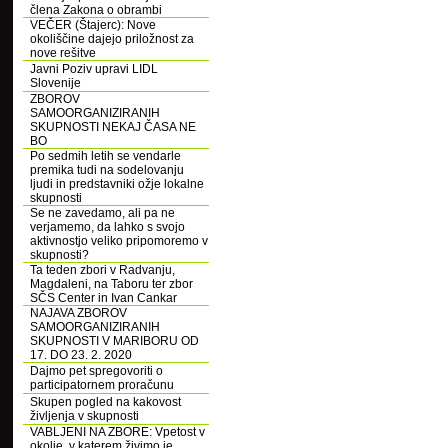
člena Zakona o obrambi
VEČER (Štajerc): Nove
okoliščine dajejo priložnost za
nove rešitve
Javni Poziv upravi LIDL
Slovenije
ZBOROV
SAMOORGANIZIRANIH
SKUPNOSTI NEKAJ ČASA NE
BO
Po sedmih letih se vendarle
premika tudi na sodelovanju
ljudi in predstavniki ožje lokalne
skupnosti
Se ne zavedamo, ali pa ne
verjamemo, da lahko s svojo
aktivnostjo veliko pripomoremo v
skupnosti?
Ta teden zbori v Radvanju,
Magdaleni, na Taboru ter zbor
SČS Center in Ivan Cankar
NAJAVA ZBOROV
SAMOORGANIZIRANIH
SKUPNOSTI V MARIBORU OD
17. DO 23. 2. 2020
Dajmo pet spregovoriti o
participatornem proračunu
Skupen pogled na kakovost
življenja v skupnosti
VABLJENI NA ZBORE: Vpetost v
okolje, v katerem živimo je