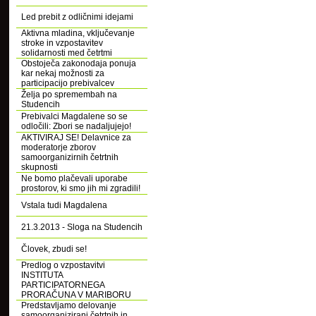
Led prebit z odličnimi idejami
Aktivna mladina, vključevanje
stroke in vzpostavitev
solidarnosti med četrtmi
Obstoječa zakonodaja ponuja
kar nekaj možnosti za
participacijo prebivalcev
Želja po spremembah na
Studencih
Prebivalci Magdalene so se
odločili: Zbori se nadaljujejo!
AKTIVIRAJ SE! Delavnice za
moderatorje zborov
samoorganizirnih četrtnih
skupnosti
Ne bomo plačevali uporabe
prostorov, ki smo jih mi zgradili!
Vstala tudi Magdalena
21.3.2013 - Sloga na Studencih
Človek, zbudi se!
Predlog o vzpostavitvi
INSTITUTA
PARTICIPATORNEGA
PRORAČUNA V MARIBORU
Predstavljamo delovanje
samoorganizirani četrtnih in