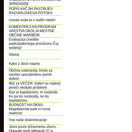
SPREHODE
POPIS KAČJIH PASTIRJEV
RADVANJSKEGA POTOKA
Usoda vode je v naših rokah!
KOMENTARJI NA PROGRAM
VARSTVA OKOLJA MESTNE
OBČINE MARIBOR
Evalvacija izvedbe
participativnega proračuna Čuj,
sodeluj!
Glasuj
Kako z zbori naprej
Občina ustanavlja Sveta za
varstvo uporabnikov javnih
dobrin
IMZ za VEČER: Kateri so najbolj
pereči okoljski problemi
Kjer je kapitalizem, ni svobode.
Ko pa bo svoboda, ne bo
kapitalizma.
BUDNOST NA OKNU:
Magdalenski park in nova
realnost
Vse naše diskriminacije
Javni poziv državnemu zboru:
Glasujte proti aktivaciji 37.a