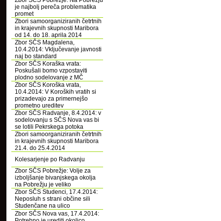
Zbor SČS Pobrežje: Na Pobrežju
je najbolj pereča problematika
promet
Zbori samoorganiziranih četrtnih
in krajevnih skupnosti Maribora
od 14. do 18. aprila 2014
Zbor SČS Magdalena,
10.4.2014: Vključevanje javnosti
naj bo standard
Zbor SČS Koraška vrata:
Poskušali bomo vzpostaviti
plodno sodelovanje z MČ
Zbor SČS Koroška vrata,
10.4.2014: V Koroških vratih si
prizadevajo za primernejšo
prometno ureditev
Zbor SČS Radvanje, 8.4.2014: v
sodelovanju s SČS Nova vas bi
se lotili Pekrskega potoka
Zbori samoorganiziranih četrtnih
in krajevnih skupnosti Maribora
21.4. do 25.4.2014
Kolesarjenje po Radvanju
Zbor SČS Pobrežje: Volje za
izboljšanje bivanjskega okolja
na Pobrežju je veliko
Zbor SČS Studenci, 17.4.2014:
Neposluh s strani občine sili
Studenčane na ulico
Zbor SČS Nova vas, 17.4.2014:
Potrebno je urediti okolico