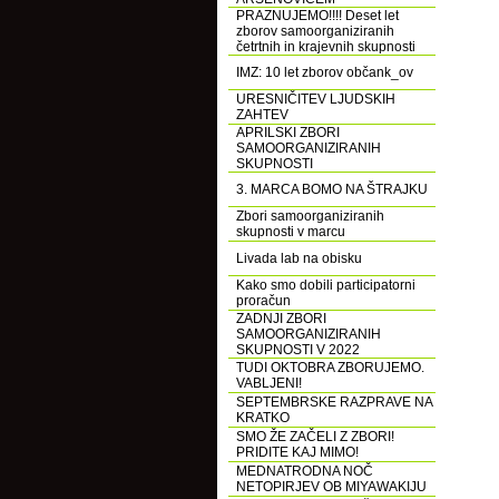
PRAZNUJEMO!!!! Deset let
zborov samoorganiziranih
četrtnih in krajevnih skupnosti
IMZ: 10 let zborov občank_ov
URESNIČITEV LJUDSKIH
ZAHTEV
APRILSKI ZBORI
SAMOORGANIZIRANIH
SKUPNOSTI
3. MARCA BOMO NA ŠTRAJKU
Zbori samoorganiziranih
skupnosti v marcu
Livada lab na obisku
Kako smo dobili participatorni
proračun
ZADNJI ZBORI
SAMOORGANIZIRANIH
SKUPNOSTI V 2022
TUDI OKTOBRA ZBORUJEMO.
VABLJENI!
SEPTEMBRSKE RAZPRAVE NA
KRATKO
SMO ŽE ZAČELI Z ZBORI!
PRIDITE KAJ MIMO!
MEDNATRODNA NOČ
NETOPIRJEV OB MIYAWAKIJU