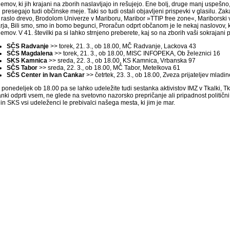
emov, ki jih krajani na zborih naslavljajo in rešujejo. Ene bolj, druge manj uspešno,
 presegajo tudi občinske meje. Taki so tudi ostali objavljeni prispevki v glasilu. Zak
j raslo drevo, Brodolom Univerze v Mariboru, Maribor »TTIP free zone«, Mariborski
rja, Bili smo, smo in bomo begunci, Proračun odprt občanom je le nekaj naslovov, ki
emov. V 41. številki pa si lahko strnjeno preberete, kaj so na zborih vaši sokrajani p
SČS Radvanje
>> torek, 21. 3., ob 18.00, MČ Radvanje, Lackova 43
SČS Magdalena
>> torek, 21. 3., ob 18.00, MISC INFOPEKA, Ob železnici 16
SKS Kamnica
>> sreda, 22. 3., ob 18.00, KS Kamnica, Vrbanska 97
SČS Tabor
>> sreda, 22. 3., ob 18.00, MČ Tabor, Metelkova 61
SČS Center in Ivan Cankar
>> četrtek, 23. 3., ob 18.00, Zveza prijateljev mlad
ponedeljek ob 18.00 pa se lahko udeležite tudi sestanka aktivistov IMZ v Tkalki, Tkal
nki odprti vsem, ne glede na svetovno nazorsko prepričanje ali pripadnost politični 
in SKS vsi udeleženci le prebivalci našega mesta, ki jim je mar.