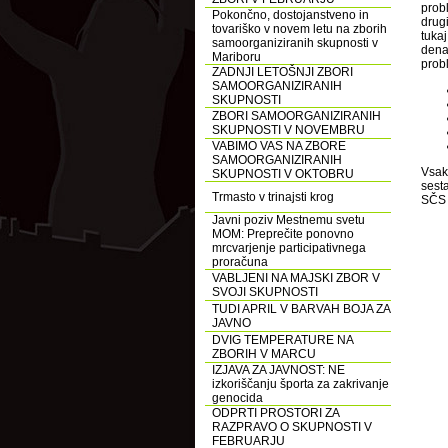
probl
Pokončno, dostojanstveno in
drugi
tovariško v novem letu na zborih
tuka
samoorganiziranih skupnosti v
dena
Mariboru
probl
ZADNJI LETOŠNJI ZBORI
SAMOORGANIZIRANIH
SKUPNOSTI
ZBORI SAMOORGANIZIRANIH
SKUPNOSTI V NOVEMBRU
VABIMO VAS NA ZBORE
SAMOORGANIZIRANIH
Vsak 
SKUPNOSTI V OKTOBRU
sesta
Trmasto v trinajsti krog
SČS 
Javni poziv Mestnemu svetu
MOM: Preprečite ponovno
mrcvarjenje participativnega
proračuna
VABLJENI NA MAJSKI ZBOR V
SVOJI SKUPNOSTI
TUDI APRIL V BARVAH BOJA ZA
JAVNO
DVIG TEMPERATURE NA
ZBORIH V MARCU
IZJAVA ZA JAVNOST: NE
izkoriščanju športa za zakrivanje
genocida
ODPRTI PROSTORI ZA
RAZPRAVO O SKUPNOSTI V
FEBRUARJU