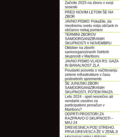
Začnite 2025 na zboru v svoji
soseski
PRED NOVIM LETOM ŠE NA
ZBOR
JAVNO PISMO: Pokažite, da
mestnemu svetu volja občank in
občanov nekaj pomeni
TERMINI ZBOROV
SAMOORGANIZIRANIH
SKUPNOSTI V NOVEMBRU
Oktober na zborih
samoorganiziranih četrtnih
skupnosti v Mariboru
JAVNO PISMO VLADI RS: GAZA
IN BANALNOST ZLA
Poudarki posveta o načrtovanju
zelene infrastrukture v času
podnebnih sprememb
ŠE JUNIJSKI ZBORI
SAMOORGANIZIRANIH
SKUPNOSTI, POTEM PAVZA
Leto 2024 - spet nesrečno ali
vendarle usodno za
participativni proračun v
Mariboru?
ODPRTI PROSTORI ZA
RAZPRAVO O SKUPNOSTI –
MAJ 24
DREVESNICA POD STREHO,
PRVA DREVESCA ŽE V ZEMLJI