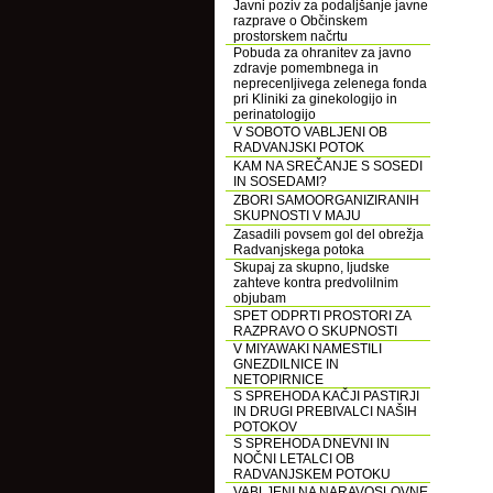
Javni poziv za podaljšanje javne
razprave o Občinskem
prostorskem načrtu
Pobuda za ohranitev za javno
zdravje pomembnega in
neprecenljivega zelenega fonda
pri Kliniki za ginekologijo in
perinatologijo
V SOBOTO VABLJENI OB
RADVANJSKI POTOK
KAM NA SREČANJE S SOSEDI
IN SOSEDAMI?
ZBORI SAMOORGANIZIRANIH
SKUPNOSTI V MAJU
Zasadili povsem gol del obrežja
Radvanjskega potoka
Skupaj za skupno, ljudske
zahteve kontra predvolilnim
objubam
SPET ODPRTI PROSTORI ZA
RAZPRAVO O SKUPNOSTI
V MIYAWAKI NAMESTILI
GNEZDILNICE IN
NETOPIRNICE
S SPREHODA KAČJI PASTIRJI
IN DRUGI PREBIVALCI NAŠIH
POTOKOV
S SPREHODA DNEVNI IN
NOČNI LETALCI OB
RADVANJSKEM POTOKU
VABLJENI NA NARAVOSLOVNE