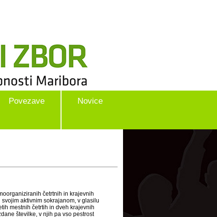
Povezave
Novice
amoorganiziranih četrtnih in krajevnih
 svojim aktivnim sokrajanom, v glasilu
tih mestnih četrtih in dveh krajevnih
dane številke, v njih pa vso pestrost