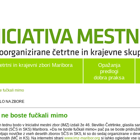
etrtni in krajevni zbori Maribora
Opažanja
predlogi
dobra praksa
 fučkali mimo
ILO NA ZBORE
 ne boste fučkali mimo
 tednu bodo v Iniciativi mestni zbor (IMZ) izdali že 46. številko Četrtinke, glasila s
nosti (SČS in SKS) Maribora. »Da ne boste fučkali mimo« pač pa se boste pridružili
vljajo novičke z vseh desetih zborov SČS in SKS, ki so do sedaj organizirane v deve
nostih (MČ in KS). Na internetni strani
www.imz-maribor.org
si lahko ogledate vse iz