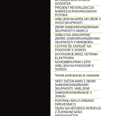
MIYAWAKI MINI URBANI
GOZDIČEK
PROJEKT REVITALIZACIJA
NABREŽJA RADVANJSKEGA
POTOKA
VABLJENI NA APRILSKI ZBOR V
SVOJI SKUPNOSTI
ZBORI SAMOORGANIZIRANIH
SKUPNOSTI V MARCU
VABILO NA JANUARSKE
ZBORE SAMOORGANIZIRANIH
SKUPNOSTI V MARIBORU
LESTOS ŠE ZADNJIČ NA
POGOVOR S SOSEDI
ZA POHORJE BREZ VETRNIH
ELEKTRARN
NOVEMBRA PRAV LEPO
VABLJENI NA POGOVOR S
SOSEDI
Temelj participacije je zaupanje
SPET ZAČENJAMO Z ZBORI
SAMOORGANIZIRANIH
SKUPNOSTI. VABLJENI!
SAMOORGANIZIRANJE V
JUNIJU
POSTAVILI MALO URBANO
DREVESNICO
ODZIV NA VEČEROV INTERVJU
Z ŽUPANOM SAŠO
ARSENOVIČEM