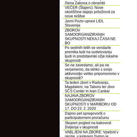
člena Zakona o obrambi
VEČER (Štajerc): Nove
okoliščine dajejo priložnost za
nove rešitve
Javni Poziv upravi LIDL
Slovenije
ZBOROV
SAMOORGANIZIRANIH
SKUPNOSTI NEKAJ ČASA NE
BO
Po sedmih letih se vendarle
premika tudi na sodelovanju
ljudi in predstavniki ožje lokalne
skupnosti
Se ne zavedamo, ali pa ne
verjamemo, da lahko s svojo
aktivnostjo veliko pripomoremo v
skupnosti?
Ta teden zbori v Radvanju,
Magdaleni, na Taboru ter zbor
SČS Center in Ivan Cankar
NAJAVA ZBOROV
SAMOORGANIZIRANIH
SKUPNOSTI V MARIBORU OD
17. DO 23. 2. 2020
Dajmo pet spregovoriti o
participatornem proračunu
Skupen pogled na kakovost
življenja v skupnosti
VABLJENI NA ZBORE: Vpetost v
okolje, v katerem živimo je