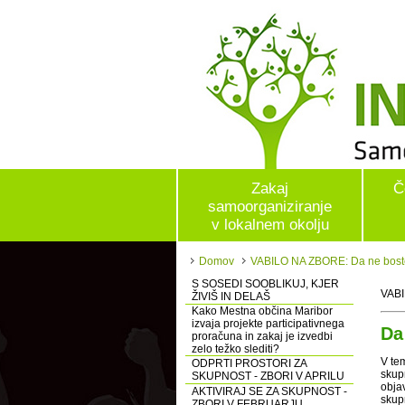
Zakaj
Č
samoorganiziranje
v lokalnem okolju
Domov
VABILO NA ZBORE: Da ne boste
S SOSEDI SOOBLIKUJ, KJER
VAB
ŽIVIŠ IN DELAŠ
Kako Mestna občina Maribor
izvaja projekte participativnega
Da
proračuna in zakaj je izvedbi
zelo težko slediti?
V tem
ODPRTI PROSTORI ZA
skup
SKUPNOST - ZBORI V APRILU
obja
AKTIVIRAJ SE ZA SKUPNOST -
skup
ZBORI V FEBRUARJU