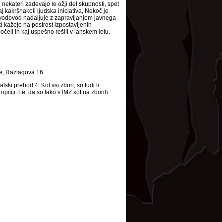
 nekateri zadevajo le ožji del skupnosti, spet
aj kakršnakoli ljudska iniciativa, Nekoč je
 vodovod nadaljuje z zapravljanjem javnega
 kažejo na pestrost izpostavljenih
očeli in kaj uspešno rešili v lanskem letu.
ine, Razlagova 16
ski prehod 4. Kot vsi zbori, so tudi ti
opciji. Le, da so tako v IMZ kot na zborih