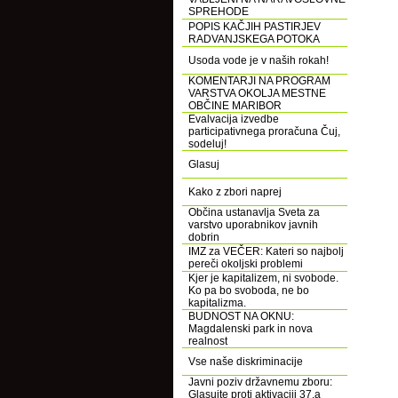
SPREHODE
POPIS KAČJIH PASTIRJEV
RADVANJSKEGA POTOKA
Usoda vode je v naših rokah!
KOMENTARJI NA PROGRAM
VARSTVA OKOLJA MESTNE
OBČINE MARIBOR
Evalvacija izvedbe
participativnega proračuna Čuj,
sodeluj!
Glasuj
Kako z zbori naprej
Občina ustanavlja Sveta za
varstvo uporabnikov javnih
dobrin
IMZ za VEČER: Kateri so najbolj
pereči okoljski problemi
Kjer je kapitalizem, ni svobode.
Ko pa bo svoboda, ne bo
kapitalizma.
BUDNOST NA OKNU:
Magdalenski park in nova
realnost
Vse naše diskriminacije
Javni poziv državnemu zboru:
Glasujte proti aktivaciji 37.a