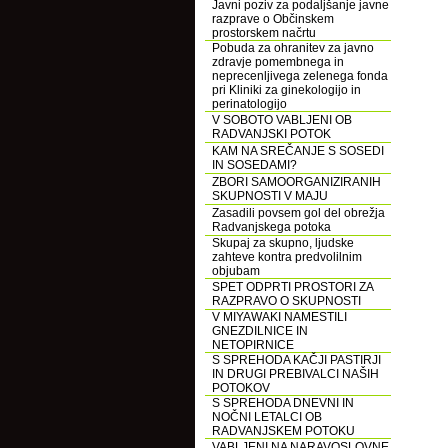
Javni poziv za podaljšanje javne
razprave o Občinskem
prostorskem načrtu
Pobuda za ohranitev za javno
zdravje pomembnega in
neprecenljivega zelenega fonda
pri Kliniki za ginekologijo in
perinatologijo
V SOBOTO VABLJENI OB
RADVANJSKI POTOK
KAM NA SREČANJE S SOSEDI
IN SOSEDAMI?
ZBORI SAMOORGANIZIRANIH
SKUPNOSTI V MAJU
Zasadili povsem gol del obrežja
Radvanjskega potoka
Skupaj za skupno, ljudske
zahteve kontra predvolilnim
objubam
SPET ODPRTI PROSTORI ZA
RAZPRAVO O SKUPNOSTI
V MIYAWAKI NAMESTILI
GNEZDILNICE IN
NETOPIRNICE
S SPREHODA KAČJI PASTIRJI
IN DRUGI PREBIVALCI NAŠIH
POTOKOV
S SPREHODA DNEVNI IN
NOČNI LETALCI OB
RADVANJSKEM POTOKU
VABLJENI NA NARAVOSLOVNE