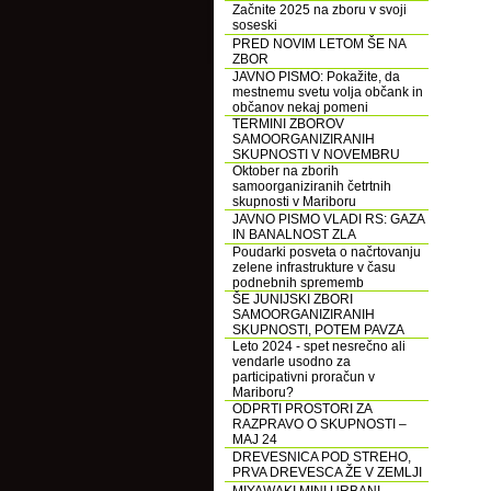
Začnite 2025 na zboru v svoji
soseski
PRED NOVIM LETOM ŠE NA
ZBOR
JAVNO PISMO: Pokažite, da
mestnemu svetu volja občank in
občanov nekaj pomeni
TERMINI ZBOROV
SAMOORGANIZIRANIH
SKUPNOSTI V NOVEMBRU
Oktober na zborih
samoorganiziranih četrtnih
skupnosti v Mariboru
JAVNO PISMO VLADI RS: GAZA
IN BANALNOST ZLA
Poudarki posveta o načrtovanju
zelene infrastrukture v času
podnebnih sprememb
ŠE JUNIJSKI ZBORI
SAMOORGANIZIRANIH
SKUPNOSTI, POTEM PAVZA
Leto 2024 - spet nesrečno ali
vendarle usodno za
participativni proračun v
Mariboru?
ODPRTI PROSTORI ZA
RAZPRAVO O SKUPNOSTI –
MAJ 24
DREVESNICA POD STREHO,
PRVA DREVESCA ŽE V ZEMLJI