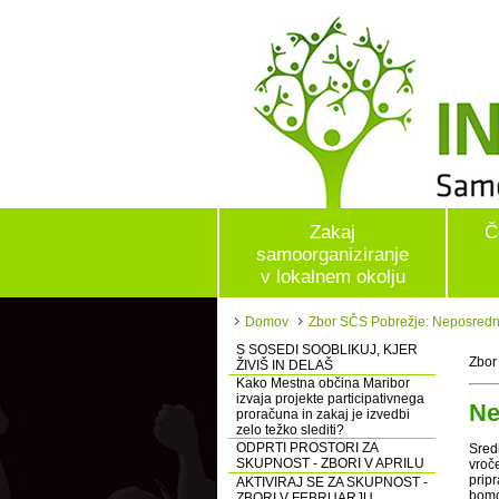
Zakaj
Č
samoorganiziranje
v lokalnem okolju
Domov
Zbor SČS Pobrežje: Neposredn
S SOSEDI SOOBLIKUJ, KJER
Zbor
ŽIVIŠ IN DELAŠ
Kako Mestna občina Maribor
izvaja projekte participativnega
Ne
proračuna in zakaj je izvedbi
zelo težko slediti?
ODPRTI PROSTORI ZA
Sred
SKUPNOST - ZBORI V APRILU
vroč
pripr
AKTIVIRAJ SE ZA SKUPNOST -
bomo 
ZBORI V FEBRUARJU