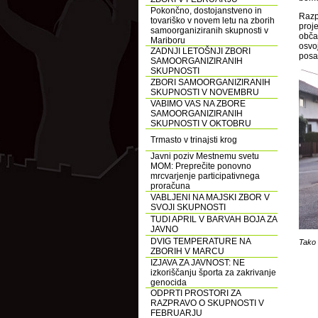
Pokončno, dostojanstveno in
Razp
tovariško v novem letu na zborih
proje
samoorganiziranih skupnosti v
obča
Mariboru
osvo
ZADNJI LETOŠNJI ZBORI
posa
SAMOORGANIZIRANIH
SKUPNOSTI
ZBORI SAMOORGANIZIRANIH
SKUPNOSTI V NOVEMBRU
VABIMO VAS NA ZBORE
SAMOORGANIZIRANIH
SKUPNOSTI V OKTOBRU
Trmasto v trinajsti krog
Javni poziv Mestnemu svetu
MOM: Preprečite ponovno
mrcvarjenje participativnega
proračuna
VABLJENI NA MAJSKI ZBOR V
SVOJI SKUPNOSTI
TUDI APRIL V BARVAH BOJA ZA
JAVNO
DVIG TEMPERATURE NA
Tako 
ZBORIH V MARCU
IZJAVA ZA JAVNOST: NE
izkoriščanju športa za zakrivanje
genocida
ODPRTI PROSTORI ZA
RAZPRAVO O SKUPNOSTI V
FEBRUARJU