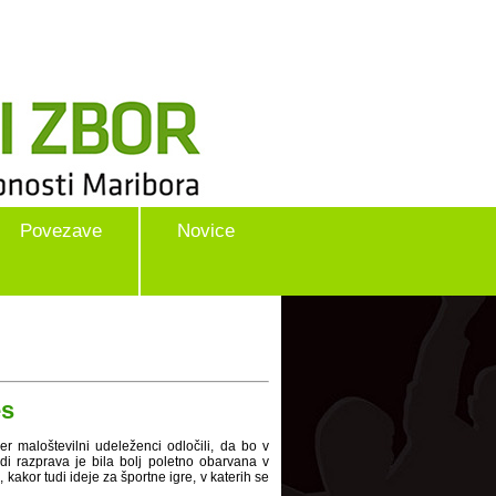
Povezave
Novice
es
 maloštevilni udeleženci odločili, da bo v
i razprava je bila bolj poletno obarvana v
 kakor tudi ideje za športne igre, v katerih se