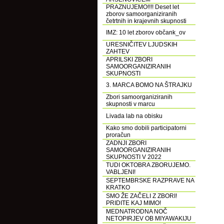
PRAZNUJEMO!!!! Deset let
zborov samoorganiziranih
četrtnih in krajevnih skupnosti
IMZ: 10 let zborov občank_ov
URESNIČITEV LJUDSKIH
ZAHTEV
APRILSKI ZBORI
SAMOORGANIZIRANIH
SKUPNOSTI
3. MARCA BOMO NA ŠTRAJKU
Zbori samoorganiziranih
skupnosti v marcu
Livada lab na obisku
Kako smo dobili participatorni
proračun
ZADNJI ZBORI
SAMOORGANIZIRANIH
SKUPNOSTI V 2022
TUDI OKTOBRA ZBORUJEMO.
VABLJENI!
SEPTEMBRSKE RAZPRAVE NA
KRATKO
SMO ŽE ZAČELI Z ZBORI!
PRIDITE KAJ MIMO!
MEDNATRODNA NOČ
NETOPIRJEV OB MIYAWAKIJU