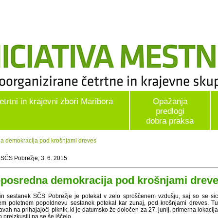
etrtni in krajevni zbori Maribora
Opažanja
predlogi
dobra praksa
a demokracija pod krošnjami dreves
 SČS Pobrežje, 3. 6. 2015
posredna demokracija pod krošnjami drev
in sestanek SČS Pobrežje je potekal v zelo sproščenem vzdušju, saj so se sicer
em poletnem popoldnevu sestanek potekal kar zunaj, pod krošnjami dreves. Tud
avah na prihajajoči piknik, ki je datumsko že določen za 27. junij, primerna lokacija,
preizkusili pa se še iščejo.