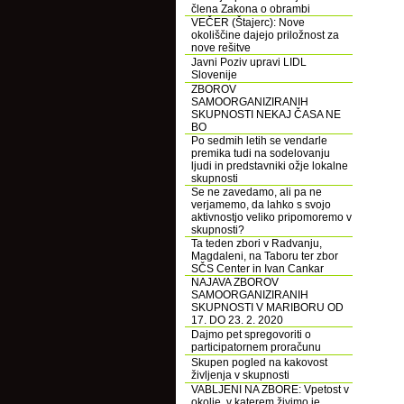
člena Zakona o obrambi
VEČER (Štajerc): Nove
okoliščine dajejo priložnost za
nove rešitve
Javni Poziv upravi LIDL
Slovenije
ZBOROV
SAMOORGANIZIRANIH
SKUPNOSTI NEKAJ ČASA NE
BO
Po sedmih letih se vendarle
premika tudi na sodelovanju
ljudi in predstavniki ožje lokalne
skupnosti
Se ne zavedamo, ali pa ne
verjamemo, da lahko s svojo
aktivnostjo veliko pripomoremo v
skupnosti?
Ta teden zbori v Radvanju,
Magdaleni, na Taboru ter zbor
SČS Center in Ivan Cankar
NAJAVA ZBOROV
SAMOORGANIZIRANIH
SKUPNOSTI V MARIBORU OD
17. DO 23. 2. 2020
Dajmo pet spregovoriti o
participatornem proračunu
Skupen pogled na kakovost
življenja v skupnosti
VABLJENI NA ZBORE: Vpetost v
okolje, v katerem živimo je