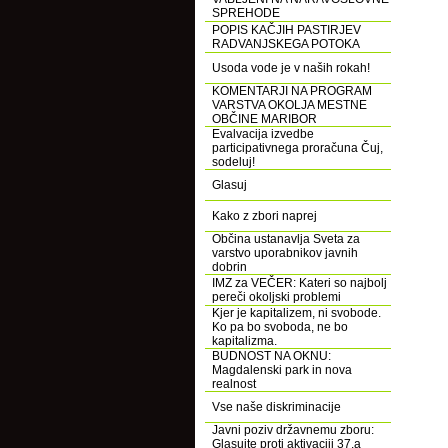
SPREHODE
POPIS KAČJIH PASTIRJEV
RADVANJSKEGA POTOKA
Usoda vode je v naših rokah!
KOMENTARJI NA PROGRAM
VARSTVA OKOLJA MESTNE
OBČINE MARIBOR
Evalvacija izvedbe
participativnega proračuna Čuj,
sodeluj!
Glasuj
Kako z zbori naprej
Občina ustanavlja Sveta za
varstvo uporabnikov javnih
dobrin
IMZ za VEČER: Kateri so najbolj
pereči okoljski problemi
Kjer je kapitalizem, ni svobode.
Ko pa bo svoboda, ne bo
kapitalizma.
BUDNOST NA OKNU:
Magdalenski park in nova
realnost
Vse naše diskriminacije
Javni poziv državnemu zboru:
Glasujte proti aktivaciji 37.a