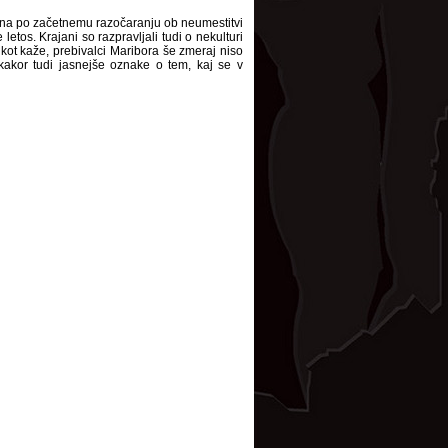
čina po začetnemu razočaranju ob neumestitvi
letos. Krajani so razpravljali tudi o nekulturi
kot kaže, prebivalci Maribora še zmeraj niso
 kakor tudi jasnejše oznake o tem, kaj se v