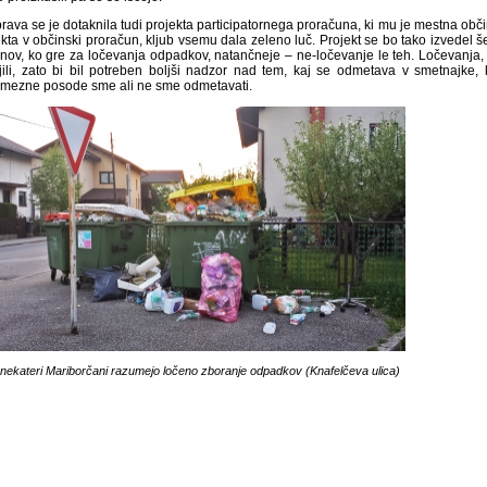
rava se je dotaknila tudi projekta participatornega proračuna, ki mu je mestna ob
kta v občinski proračun, kljub vsemu dala zeleno luč. Projekt se bo tako izvedel še 
nov, ko gre za ločevanja odpadkov, natančneje – ne-ločevanje le teh. Ločevanja, 
jili, zato bi bil potreben boljši nadzor nad tem, kaj se odmetava v smetnajke,
mezne posode sme ali ne sme odmetavati.
nekateri Mariborčani razumejo ločeno zboranje odpadkov (Knafelčeva ulica)