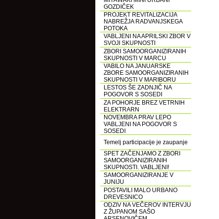
MIYAWAKI MINI URBANI
GOZDIČEK
PROJEKT REVITALIZACIJA
NABREŽJA RADVANJSKEGA
POTOKA
VABLJENI NA APRILSKI ZBOR V
SVOJI SKUPNOSTI
ZBORI SAMOORGANIZIRANIH
SKUPNOSTI V MARCU
VABILO NA JANUARSKE
ZBORE SAMOORGANIZIRANIH
SKUPNOSTI V MARIBORU
LESTOS ŠE ZADNJIČ NA
POGOVOR S SOSEDI
ZA POHORJE BREZ VETRNIH
ELEKTRARN
NOVEMBRA PRAV LEPO
VABLJENI NA POGOVOR S
SOSEDI
Temelj participacije je zaupanje
SPET ZAČENJAMO Z ZBORI
SAMOORGANIZIRANIH
SKUPNOSTI. VABLJENI!
SAMOORGANIZIRANJE V
JUNIJU
POSTAVILI MALO URBANO
DREVESNICO
ODZIV NA VEČEROV INTERVJU
Z ŽUPANOM SAŠO
ARSENOVIČEM