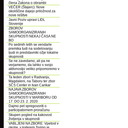
člena Zakona o obrambi
VEČER (Štajerc): Nove
okoliščine dajejo priložnost za
nove rešitve
Javni Poziv upravi LIDL
Slovenije
ZBOROV
SAMOORGANIZIRANIH
SKUPNOSTI NEKAJ ČASA NE
BO
Po sedmih letih se vendarle
premika tudi na sodelovanju
ljudi in predstavniki ožje lokalne
skupnosti
Se ne zavedamo, ali pa ne
verjamemo, da lahko s svojo
aktivnostjo veliko pripomoremo v
skupnosti?
Ta teden zbori v Radvanju,
Magdaleni, na Taboru ter zbor
SČS Center in Ivan Cankar
NAJAVA ZBOROV
SAMOORGANIZIRANIH
SKUPNOSTI V MARIBORU OD
17. DO 23. 2. 2020
Dajmo pet spregovoriti o
participatornem proračunu
Skupen pogled na kakovost
življenja v skupnosti
VABLJENI NA ZBORE: Vpetost v
okolje, v katerem živimo je