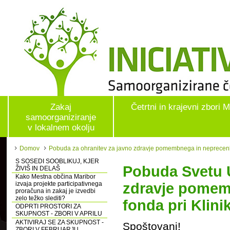
Zakaj
Četrtni in krajevni zbori 
samoorganiziranje
v lokalnem okolju
Domov
Pobuda za ohranitev za javno zdravje pomembnega in neprecenljiv
S SOSEDI SOOBLIKUJ, KJER
Pobuda
Svetu
ŽIVIŠ IN DELAŠ
Kako Mestna občina Maribor
izvaja projekte participativnega
zdravje pomem
proračuna in zakaj je izvedbi
zelo težko slediti?
fonda pri Klini
ODPRTI PROSTORI ZA
SKUPNOST - ZBORI V APRILU
AKTIVIRAJ SE ZA SKUPNOST -
Spoštovani!
ZBORI V FEBRUARJU