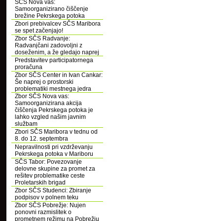
SČS Nova vas:
Samoorganizirano čiščenje
brežine Pekrskega potoka
Zbori prebivalcev SČS Maribora
se spet začenjajo!
Zbor SČS Radvanje:
Radvanjčani zadovoljni z
doseženim, a že gledajo naprej
Predstavitev participatornega
proračuna
Zbor SČS Center in Ivan Cankar:
Še naprej o prostorski
problematiki mestnega jedra
Zbor SČS Nova vas:
Samoorganizirana akcija
čiščenja Pekrskega potoka je
lahko vzgled našim javnim
službam
Zbori SČS Maribora v tednu od
8. do 12. septembra
Nepravilnosti pri vzdrževanju
Pekrskega potoka v Mariboru
SČS Tabor: Povezovanje
delovne skupine za promet za
rešitev problematike ceste
Proletarskih brigad
Zbor SČS Studenci: Zbiranje
podpisov v polnem teku
Zbor SČS Pobrežje: Nujen
ponovni razmislitek o
prometnem režimu na Pobrežju