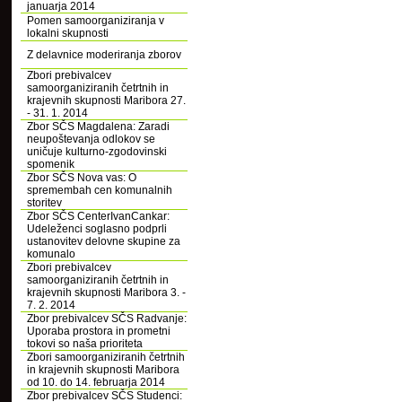
januarja 2014
Pomen samoorganiziranja v
lokalni skupnosti
Z delavnice moderiranja zborov
Zbori prebivalcev
samoorganiziranih četrtnih in
krajevnih skupnosti Maribora 27.
- 31. 1. 2014
Zbor SČS Magdalena: Zaradi
neupoštevanja odlokov se
uničuje kulturno-zgodovinski
spomenik
Zbor SČS Nova vas: O
spremembah cen komunalnih
storitev
Zbor SČS CenterIvanCankar:
Udeleženci soglasno podprli
ustanovitev delovne skupine za
komunalo
Zbori prebivalcev
samoorganiziranih četrtnih in
krajevnih skupnosti Maribora 3. -
7. 2. 2014
Zbor prebivalcev SČS Radvanje:
Uporaba prostora in prometni
tokovi so naša prioriteta
Zbori samoorganiziranih četrtnih
in krajevnih skupnosti Maribora
od 10. do 14. februarja 2014
Zbor prebivalcev SČS Studenci: