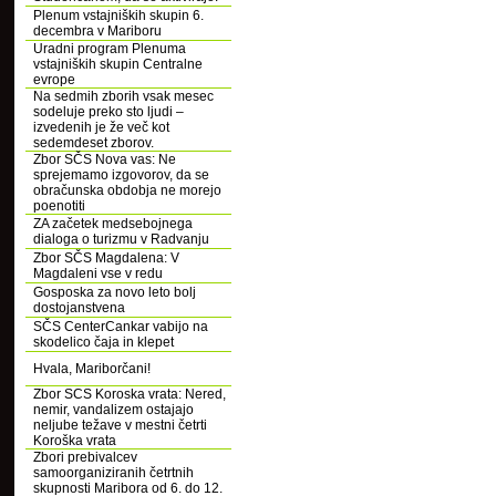
Plenum vstajniških skupin 6.
decembra v Mariboru
Uradni program Plenuma
vstajniških skupin Centralne
evrope
Na sedmih zborih vsak mesec
sodeluje preko sto ljudi –
izvedenih je že več kot
sedemdeset zborov.
Zbor SČS Nova vas: Ne
sprejemamo izgovorov, da se
obračunska obdobja ne morejo
poenotiti
ZA začetek medsebojnega
dialoga o turizmu v Radvanju
Zbor SČS Magdalena: V
Magdaleni vse v redu
Gosposka za novo leto bolj
dostojanstvena
SČS CenterCankar vabijo na
skodelico čaja in klepet
Hvala, Mariborčani!
Zbor SCS Koroska vrata: Nered,
nemir, vandalizem ostajajo
neljube težave v mestni četrti
Koroška vrata
Zbori prebivalcev
samoorganiziranih četrtnih
skupnosti Maribora od 6. do 12.