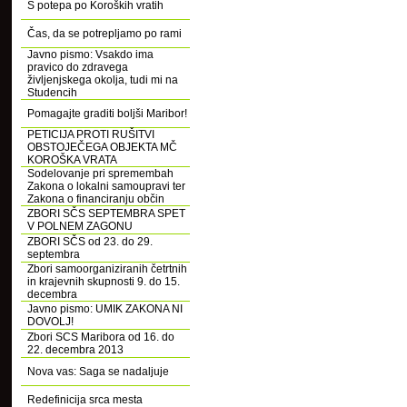
S potepa po Koroških vratih
Čas, da se potrepljamo po rami
Javno pismo: Vsakdo ima
pravico do zdravega
življenjskega okolja, tudi mi na
Studencih
Pomagajte graditi boljši Maribor!
PETICIJA PROTI RUŠITVI
OBSTOJEČEGA OBJEKTA MČ
KOROŠKA VRATA
Sodelovanje pri spremembah
Zakona o lokalni samoupravi ter
Zakona o financiranju občin
ZBORI SČS SEPTEMBRA SPET
V POLNEM ZAGONU
ZBORI SČS od 23. do 29.
septembra
Zbori samoorganiziranih četrtnih
in krajevnih skupnosti 9. do 15.
decembra
Javno pismo: UMIK ZAKONA NI
DOVOLJ!
Zbori SCS Maribora od 16. do
22. decembra 2013
Nova vas: Saga se nadaljuje
Redefinicija srca mesta