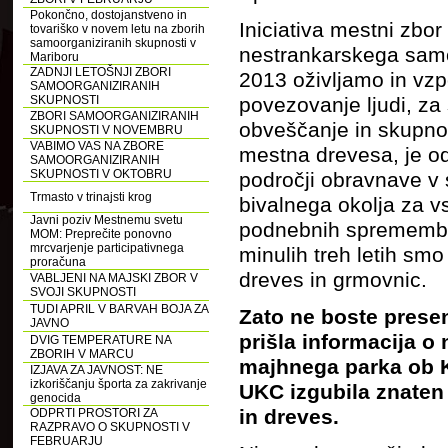
Pokončno, dostojanstveno in
Iniciativa mestni zbo
tovariško v novem letu na zborih
samoorganiziranih skupnosti v
nestrankarskega samoo
Mariboru
ZADNJI LETOŠNJI ZBORI
2013 oživljamo in vzp
SAMOORGANIZIRANIH
SKUPNOSTI
povezovanje ljudi, z
ZBORI SAMOORGANIZIRANIH
obveščanje in skupno
SKUPNOSTI V NOVEMBRU
VABIMO VAS NA ZBORE
mestna drevesa, je o
SAMOORGANIZIRANIH
SKUPNOSTI V OKTOBRU
področji obravnave v
Trmasto v trinajsti krog
bivalnega okolja za v
Javni poziv Mestnemu svetu
podnebnih spremembah
MOM: Preprečite ponovno
mrcvarjenje participativnega
minulih treh letih sm
proračuna
dreves in grmovnic.
VABLJENI NA MAJSKI ZBOR V
SVOJI SKUPNOSTI
TUDI APRIL V BARVAH BOJA ZA
Zato ne boste presen
JAVNO
prišla informacija o
DVIG TEMPERATURE NA
ZBORIH V MARCU
majhnega parka ob Kl
IZJAVA ZA JAVNOST: NE
izkoriščanju športa za zakrivanje
UKC izgubila znaten
genocida
in dreves.
ODPRTI PROSTORI ZA
RAZPRAVO O SKUPNOSTI V
FEBRUARJU