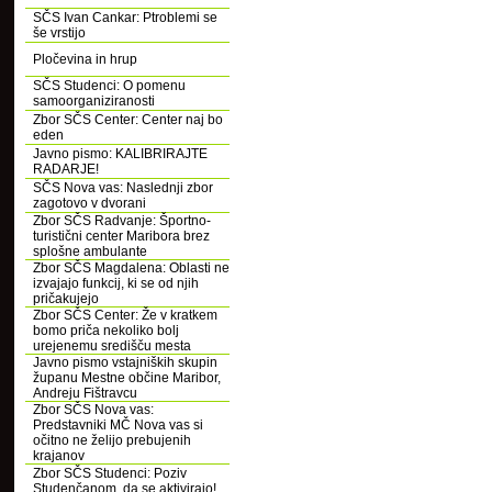
SČS Ivan Cankar: Ptroblemi se
še vrstijo
Pločevina in hrup
SČS Studenci: O pomenu
samoorganiziranosti
Zbor SČS Center: Center naj bo
eden
Javno pismo: KALIBRIRAJTE
RADARJE!
SČS Nova vas: Naslednji zbor
zagotovo v dvorani
Zbor SČS Radvanje: Športno-
turistični center Maribora brez
splošne ambulante
Zbor SČS Magdalena: Oblasti ne
izvajajo funkcij, ki se od njih
pričakujejo
Zbor SČS Center: Že v kratkem
bomo priča nekoliko bolj
urejenemu središču mesta
Javno pismo vstajniških skupin
županu Mestne občine Maribor,
Andreju Fištravcu
Zbor SČS Nova vas:
Predstavniki MČ Nova vas si
očitno ne želijo prebujenih
krajanov
Zbor SČS Studenci: Poziv
Studenčanom, da se aktivirajo!