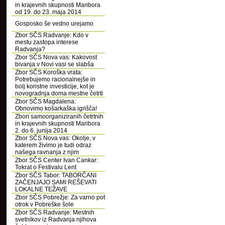
in krajevnih skupnosti Maribora
od 19. do 23. maja 2014
Gosposko še vedno urejamo
Zbor SČS Radvanje: Kdo v
mestu zastopa interese
Radvanja?
Zbor SČS Nova vas: Kakovost
bivanja v Novi vasi se slabša
Zbor SČS Koroška vrata:
Potrebujemo racionalnejše in
bolj koristne investicije, kot je
novogradnja doma mestne četrti
Zbor SČS Magdalena:
Obnovimo košarkaška igrišča!
Zbori samoorganiziranih četrtnih
in krajevnih skupnosti Maribora
2. do 6. junija 2014
Zbor SČS Nova vas: Okolje, v
katerem živimo je tudi odraz
našega ravnanja z njim
Zbor SČS Center Ivan Cankar:
Tokrat o Festivalu Lent
Zbor SČS Tabor: TABORČANI
ZAČENJAJO SAMI REŠEVATI
LOKALNE TEŽAVE
Zbor SČS Pobrežje: Za varno pot
otrok v Pobreške šole
Zbor SČS Radvanje: Mestnih
svetnikov iz Radvanja njihova