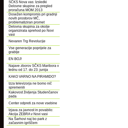
SČKS Nova vas: Izsledki
Delovne skupine za pregled
proračuna MOM 2013
Dosežen kompromis pri gradnji
novih prostorov MČ,
problematiziran promet
Delovna skupina za okolje
organizirala sprehod po Novi
vasi
Nevaren Trg Revolucije
Vse generacije poprijele za
grablje
EN BOJ!
Najave zborov SČKS Maribora v
tednu od 17. do 23. junija
KAKO VARNO NA PIRAMIDO?
Izza televizorja ne bomo nič
spremenili
Kakovost življenja Studenčanov
pada
Center odpreti za nove vsebine
Izjava za javnost in povabilo:
Akcija ZEBRA v Novi vasi
Na Šarhovi naj bo park z
začasnim igriščem