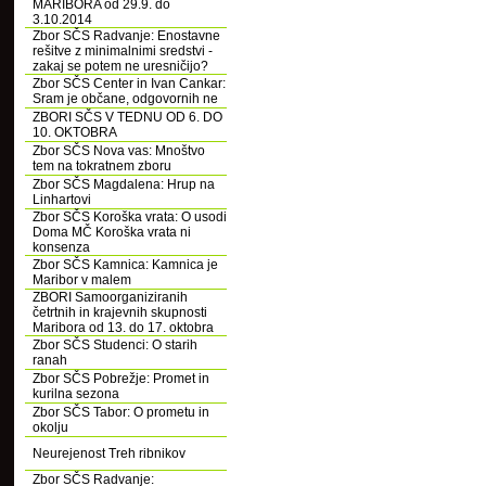
MARIBORA od 29.9. do
3.10.2014
Zbor SČS Radvanje: Enostavne
rešitve z minimalnimi sredstvi -
zakaj se potem ne uresničijo?
Zbor SČS Center in Ivan Cankar:
Sram je občane, odgovornih ne
ZBORI SČS V TEDNU OD 6. DO
10. OKTOBRA
Zbor SČS Nova vas: Mnoštvo
tem na tokratnem zboru
Zbor SČS Magdalena: Hrup na
Linhartovi
Zbor SČS Koroška vrata: O usodi
Doma MČ Koroška vrata ni
konsenza
Zbor SČS Kamnica: Kamnica je
Maribor v malem
ZBORI Samoorganiziranih
četrtnih in krajevnih skupnosti
Maribora od 13. do 17. oktobra
Zbor SČS Studenci: O starih
ranah
Zbor SČS Pobrežje: Promet in
kurilna sezona
Zbor SČS Tabor: O prometu in
okolju
Neurejenost Treh ribnikov
Zbor SČS Radvanje: