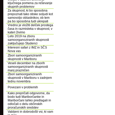
ključnega pomena za reševanje
skupnih problemov
Za skupnost, ki bo sposobna
prepoznati tako stiske soljudi kot
samovoljo oblastnikov, ob tem
pa bo sposobna tudi ukrepati
Vredno je vložiti delček prostega
časa in razmisleka v skupnost, v
kateri živimo
Leto 2019 na zboru
samoorganoziranih skupnosti
zaključujejo Studenci
Interesni safari z IMZ in SČS
Nova vas
Zbori samoorganiziranih
skupnosti v Mariboru
Veseli december na zborih
samoorganiziranih skupnosti
manj prazničen
Zbori samoorganiziranih
skupnosti v Mariboru v zadnjem
tednu novembra
Povezani v problemih
Kako prepričati odgovorne, da
bodo tudi Mariborčanke in
Mariborčani lahko predlagali in
odločali o delu občinskih
proračunskih sredstev
Vabljeni in dobrodošli vsi, ki vam