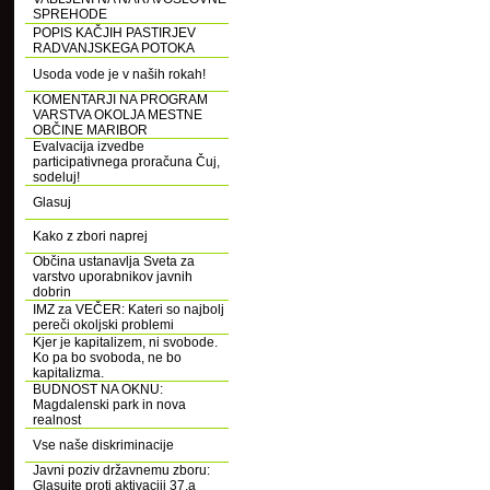
SPREHODE
POPIS KAČJIH PASTIRJEV
RADVANJSKEGA POTOKA
Usoda vode je v naših rokah!
KOMENTARJI NA PROGRAM
VARSTVA OKOLJA MESTNE
OBČINE MARIBOR
Evalvacija izvedbe
participativnega proračuna Čuj,
sodeluj!
Glasuj
Kako z zbori naprej
Občina ustanavlja Sveta za
varstvo uporabnikov javnih
dobrin
IMZ za VEČER: Kateri so najbolj
pereči okoljski problemi
Kjer je kapitalizem, ni svobode.
Ko pa bo svoboda, ne bo
kapitalizma.
BUDNOST NA OKNU:
Magdalenski park in nova
realnost
Vse naše diskriminacije
Javni poziv državnemu zboru:
Glasujte proti aktivaciji 37.a