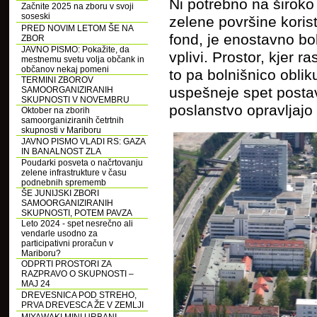
Ni potrebno na široko 
Začnite 2025 na zboru v svoji
soseski
zelene površine korist
PRED NOVIM LETOM ŠE NA
fond, je enostavno bol
ZBOR
JAVNO PISMO: Pokažite, da
vplivi. Prostor, kjer 
mestnemu svetu volja občank in
občanov nekaj pomeni
to pa bolnišnico obli
TERMINI ZBOROV
uspešneje spet postav
SAMOORGANIZIRANIH
SKUPNOSTI V NOVEMBRU
poslanstvo opravljajo 
Oktober na zborih
samoorganiziranih četrtnih
skupnosti v Mariboru
JAVNO PISMO VLADI RS: GAZA
IN BANALNOST ZLA
Poudarki posveta o načrtovanju
zelene infrastrukture v času
podnebnih sprememb
ŠE JUNIJSKI ZBORI
SAMOORGANIZIRANIH
SKUPNOSTI, POTEM PAVZA
Leto 2024 - spet nesrečno ali
vendarle usodno za
participativni proračun v
Mariboru?
ODPRTI PROSTORI ZA
RAZPRAVO O SKUPNOSTI –
MAJ 24
DREVESNICA POD STREHO,
PRVA DREVESCA ŽE V ZEMLJI