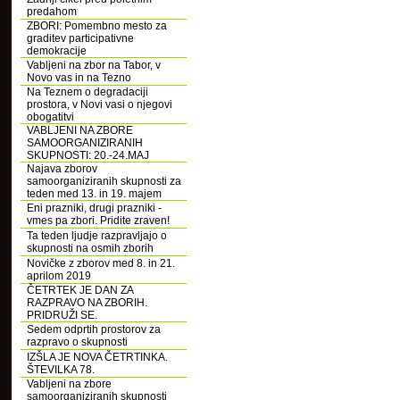
predahom
ZBORI: Pomembno mesto za
graditev participativne
demokracije
Vabljeni na zbor na Tabor, v
Novo vas in na Tezno
Na Teznem o degradaciji
prostora, v Novi vasi o njegovi
obogatitvi
VABLJENI NA ZBORE
SAMOORGANIZIRANIH
SKUPNOSTI: 20.-24.MAJ
Najava zborov
samoorganiziranih skupnosti za
teden med 13. in 19. majem
Eni prazniki, drugi prazniki -
vmes pa zbori. Pridite zraven!
Ta teden ljudje razpravljajo o
skupnosti na osmih zborih
Novičke z zborov med 8. in 21.
aprilom 2019
ČETRTEK JE DAN ZA
RAZPRAVO NA ZBORIH.
PRIDRUŽI SE.
Sedem odprtih prostorov za
razpravo o skupnosti
IZŠLA JE NOVA ČETRTINKA.
ŠTEVILKA 78.
Vabljeni na zbore
samoorganiziranih skupnosti