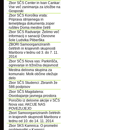
Zbor SČS Center in Ivan Cankar:
Vse več zanimanja za izložbe na
Gosposki
Zbor SČS Koroška vrata:
Priprava strnjenega in
temeljitega dokumenta zoper
rušitev Doma mestne četrti
Zbor SČS Radvanje: Želimo več
informacij o sanaciji Osnovne
šole Ludvika Pliberška
ZBORI Samoorganiziranih
četrtnih in krajevnih skupnosti
Maribora v tednu od 3. do 7. 11.
2014
Zbor SČS Nova vas: Parkirišča,
ogrevanje in tržnična dejavnost
Mestna delovna skupina za
komunalo: Molk občine otežuje
delo
Zbor SČS Studenci: Zbranih že
586 podpisov
Zbor SČS Magdalena:
Osvobajanje javnega prostora
Poročilo iz delovne akcije v SČS
Nova vas: AKCIJE NAS
POVEZUJEJO
Zbori Samoorganiziranih četrtnih
in krajevnih skupnosti Maribora v
tednu od 10. do 14. 11. 2014
Zbor SKS Kamnica: O prometni
problematiki v Kamnici