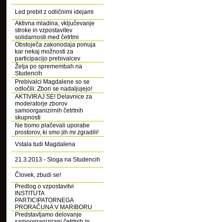
Led prebit z odličnimi idejami
Aktivna mladina, vključevanje
stroke in vzpostavitev
solidarnosti med četrtmi
Obstoječa zakonodaja ponuja
kar nekaj možnosti za
participacijo prebivalcev
Želja po spremembah na
Studencih
Prebivalci Magdalene so se
odločili: Zbori se nadaljujejo!
AKTIVIRAJ SE! Delavnice za
moderatorje zborov
samoorganizirnih četrtnih
skupnosti
Ne bomo plačevali uporabe
prostorov, ki smo jih mi zgradili!
Vstala tudi Magdalena
21.3.2013 - Sloga na Studencih
Človek, zbudi se!
Predlog o vzpostavitvi
INSTITUTA
PARTICIPATORNEGA
PRORAČUNA V MARIBORU
Predstavljamo delovanje
samoorganizirani četrtnih in