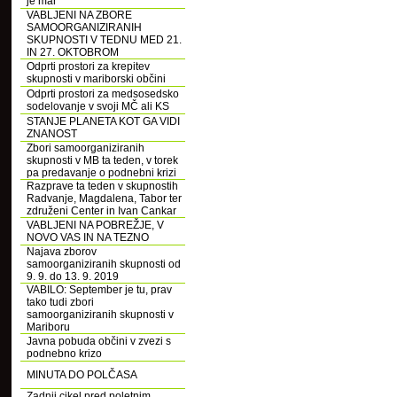
je mar
VABLJENI NA ZBORE
SAMOORGANIZIRANIH
SKUPNOSTI V TEDNU MED 21.
IN 27. OKTOBROM
Odprti prostori za krepitev
skupnosti v mariborski občini
Odprti prostori za medsosedsko
sodelovanje v svoji MČ ali KS
STANJE PLANETA KOT GA VIDI
ZNANOST
Zbori samoorganiziranih
skupnosti v MB ta teden, v torek
pa predavanje o podnebni krizi
Razprave ta teden v skupnostih
Radvanje, Magdalena, Tabor ter
združeni Center in Ivan Cankar
VABLJENI NA POBREŽJE, V
NOVO VAS IN NA TEZNO
Najava zborov
samoorganiziranih skupnosti od
9. 9. do 13. 9. 2019
VABILO: September je tu, prav
tako tudi zbori
samoorganiziranih skupnosti v
Mariboru
Javna pobuda občini v zvezi s
podnebno krizo
MINUTA DO POLČASA
Zadnji cikel pred poletnim