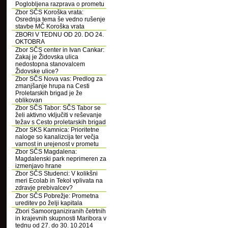
Poglobljena razprava o prometu
Zbor SČS Koroška vrata:
Osrednja tema še vedno rušenje
stavbe MČ Koroška vrata
ZBORI V TEDNU OD 20. DO 24.
OKTOBRA
Zbor SČS center in Ivan Cankar:
Zakaj je Židovska ulica
nedostopna stanovalcem
Židovske ulice?
Zbor SČS Nova vas: Predlog za
zmanjšanje hrupa na Cesti
Proletarskih brigad je že
oblikovan
Zbor SČS Tabor: SČS Tabor se
želi aktivno vključiti v reševanje
težav s Cesto proletarskih brigad
Zbor SKS Kamnica: Prioritetne
naloge so kanalizcija ter večja
varnost in urejenost v prometu
Zbor SČS Magdalena:
Magdalenski park neprimeren za
izmenjavo hrane
Zbor SČS Studenci: V kolikšni
meri Ecolab in Tekol vplivata na
zdravje prebivalcev?
Zbor SČS Pobrežje: Prometna
ureditev po želji kapitala
Zbori Samoorganiziranih četrtnih
in krajevnih skupnosti Maribora v
tednu od 27. do 30. 10.2014