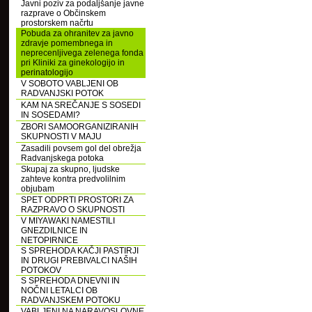
Javni poziv za podaljšanje javne
razprave o Občinskem
prostorskem načrtu
Pobuda za ohranitev za javno
zdravje pomembnega in
neprecenljivega zelenega fonda
pri Kliniki za ginekologijo in
perinatologijo
V SOBOTO VABLJENI OB
RADVANJSKI POTOK
KAM NA SREČANJE S SOSEDI
IN SOSEDAMI?
ZBORI SAMOORGANIZIRANIH
SKUPNOSTI V MAJU
Zasadili povsem gol del obrežja
Radvanjskega potoka
Skupaj za skupno, ljudske
zahteve kontra predvolilnim
objubam
SPET ODPRTI PROSTORI ZA
RAZPRAVO O SKUPNOSTI
V MIYAWAKI NAMESTILI
GNEZDILNICE IN
NETOPIRNICE
S SPREHODA KAČJI PASTIRJI
IN DRUGI PREBIVALCI NAŠIH
POTOKOV
S SPREHODA DNEVNI IN
NOČNI LETALCI OB
RADVANJSKEM POTOKU
VABLJENI NA NARAVOSLOVNE