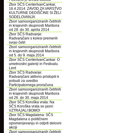
Zbor SČS CenterIvanCankar,
16.4.2014: ZAVOD ZA VARSTVO
KULTURNE DEDIŠČINE SI ŽELI
SODELOVANJA
Zbori samoorganiziranih četrtnih
in krajevnih skupnosti Maribora
od 28. do 30. aprila 2014
Zbor SČS Radvanje:
Radvanjčani s kolesi premerili
svojo četrt
Zbori samoorganiziranih četrtnih
in krajevnih skupnosti Maribora
od 5. do 9. maja 2014
Zbor SČS CenterIvanCankar: O
umetnostni galeriji in Festivalu
Lent
Zbor SČS Radvanje:
Radvanjčani aktivno pristopili k
pobudi za uvedbo
Participatornega proračuna
Zbori samoorganiziranih četrtnih
in krajevnih skupnosti Maribora
od 26. do 30. maja 2014
Zbor SČS Koroška vrata: Na
SČS Koroška vrata so jasni:
VZTRAJALI BOMO!
Zbor SČS Magdalena: SČS
Magdalena o političnem
opismenjevanju in odprti delovni
akciji
Zbori samoorganiziranih četrtnih