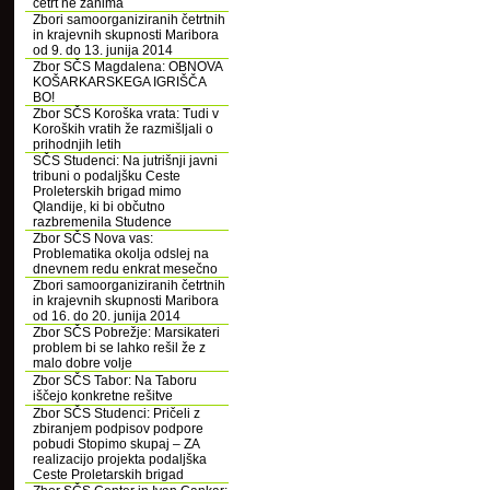
četrt ne zanima
Zbori samoorganiziranih četrtnih
in krajevnih skupnosti Maribora
od 9. do 13. junija 2014
Zbor SČS Magdalena: OBNOVA
KOŠARKARSKEGA IGRIŠČA
BO!
Zbor SČS Koroška vrata: Tudi v
Koroških vratih že razmišljali o
prihodnjih letih
SČS Studenci: Na jutrišnji javni
tribuni o podaljšku Ceste
Proleterskih brigad mimo
Qlandije, ki bi občutno
razbremenila Studence
Zbor SČS Nova vas:
Problematika okolja odslej na
dnevnem redu enkrat mesečno
Zbori samoorganiziranih četrtnih
in krajevnih skupnosti Maribora
od 16. do 20. junija 2014
Zbor SČS Pobrežje: Marsikateri
problem bi se lahko rešil že z
malo dobre volje
Zbor SČS Tabor: Na Taboru
iščejo konkretne rešitve
Zbor SČS Studenci: Pričeli z
zbiranjem podpisov podpore
pobudi Stopimo skupaj – ZA
realizacijo projekta podaljška
Ceste Proletarskih brigad