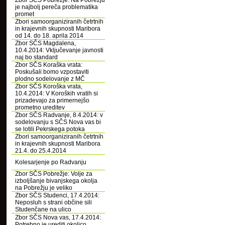
Zbor SČS Pobrežje: Na Pobrežju
je najbolj pereča problematika
promet
Zbori samoorganiziranih četrtnih
in krajevnih skupnosti Maribora
od 14. do 18. aprila 2014
Zbor SČS Magdalena,
10.4.2014: Vključevanje javnosti
naj bo standard
Zbor SČS Koraška vrata:
Poskušali bomo vzpostaviti
plodno sodelovanje z MČ
Zbor SČS Koroška vrata,
10.4.2014: V Koroških vratih si
prizadevajo za primernejšo
prometno ureditev
Zbor SČS Radvanje, 8.4.2014: v
sodelovanju s SČS Nova vas bi
se lotili Pekrskega potoka
Zbori samoorganiziranih četrtnih
in krajevnih skupnosti Maribora
21.4. do 25.4.2014
Kolesarjenje po Radvanju
Zbor SČS Pobrežje: Volje za
izboljšanje bivanjskega okolja
na Pobrežju je veliko
Zbor SČS Studenci, 17.4.2014:
Neposluh s strani občine sili
Studenčane na ulico
Zbor SČS Nova vas, 17.4.2014:
Potrebno je urediti okolico