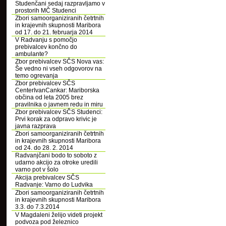
Studenčani sedaj razpravljamo v
prostorih MČ Studenci
Zbori samoorganiziranih četrtnih
in krajevnih skupnosti Maribora
od 17. do 21. februarja 2014
V Radvanju s pomočjo
prebivalcev končno do
ambulante?
Zbor prebivalcev SČS Nova vas:
Še vedno ni vseh odgovorov na
temo ogrevanja
Zbor prebivalcev SČS
CenterIvanCankar: Mariborska
občina od leta 2005 brez
pravilnika o javnem redu in miru
Zbor prebivalcev SČS Studenci:
Prvi korak za odpravo krivic je
javna razprava
Zbori samoorganiziranih četrtnih
in krajevnih skupnosti Maribora
od 24. do 28. 2. 2014
Radvanjčani bodo to soboto z
udarno akcijo za otroke uredili
varno pot v šolo
Akcija prebivalcev SČS
Radvanje: Varno do Ludvika
Zbori samoorganiziranih četrtnih
in krajevnih skupnosti Maribora
3.3. do 7.3.2014
V Magdaleni želijo videti projekt
podvoza pod železnico