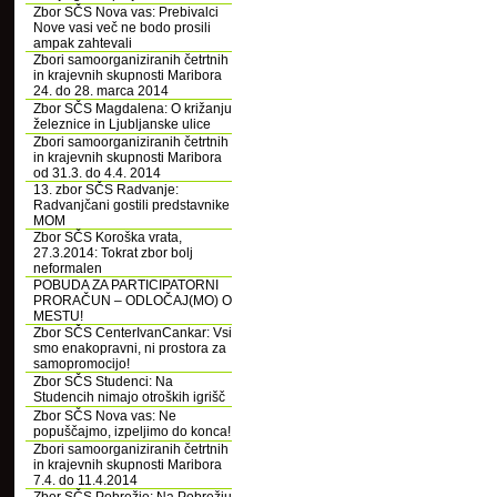
Zbor SČS Nova vas: Prebivalci
Nove vasi več ne bodo prosili
ampak zahtevali
Zbori samoorganiziranih četrtnih
in krajevnih skupnosti Maribora
24. do 28. marca 2014
Zbor SČS Magdalena: O križanju
železnice in Ljubljanske ulice
Zbori samoorganiziranih četrtnih
in krajevnih skupnosti Maribora
od 31.3. do 4.4. 2014
13. zbor SČS Radvanje:
Radvanjčani gostili predstavnike
MOM
Zbor SČS Koroška vrata,
27.3.2014: Tokrat zbor bolj
neformalen
POBUDA ZA PARTICIPATORNI
PRORAČUN – ODLOČAJ(MO) O
MESTU!
Zbor SČS CenterIvanCankar: Vsi
smo enakopravni, ni prostora za
samopromocijo!
Zbor SČS Studenci: Na
Studencih nimajo otroških igrišč
Zbor SČS Nova vas: Ne
popuščajmo, izpeljimo do konca!
Zbori samoorganiziranih četrtnih
in krajevnih skupnosti Maribora
7.4. do 11.4.2014