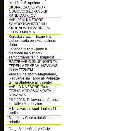
med 1. in 5. aprilom
SKUPAJ ZA SKUPNO -
ODGOVORI ŽUPANSKIH
KANDIDATK_OV
VABLJENI NA ZBORE
SAMOORGANIZIRANIH
SKUPNOSTI V ZADNJEM
TEDNU MARCA
Koroška vrata in Tezno v tem
tednu kličeta po skupnostnem
duhu
Ta teden razpravljamo o
Mariboru na 5 zborih
samoorganiziranih skupnosti
RAZPRAVE O SKUPNOSTI TA
TEDEN V PEKRAH, NOVI VASI
IN NA TEZNEM
Vabljeni na zbor v Magdaleno,
Radvanje, na Tabor ali Pobrežje
ter na Studence ali v center
VABILO NA ZBORE: Ta četrtek
TEZNO, KOROŠKA VRATA in
NOVA VAS
25.2.2013: Tiskovna konferenca
Iniciative Mestni zbor
V Novi vasi se spet dobimo 11.
aprila
3. aprila v Centru določamo
priorite
Dragi Studenčani! AKCIJA!