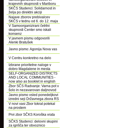
krajevnih skupnosti v Mariboru
SKČS Studenci: Solidarnost in
želja po direktni akciji
Najave zborov prebivalcev
SKČS v tednu od 6. do 12. maja
V Samoorganizirani četrtni
skupnosti Center smo iskali
konsenz
V javnem pismu odgovorili
Alenki Bratušek
Javno pismo: Agonija Nova vas
V Centru konkretno na delo
Izbrane prioritetne naloge v
dobro Magdalene in mesta
SELF-ORGANIZED DISTRICTS
AND LOCAL COMMUNITIES -
now also as booklet in english
Zbor SČS Radvanje: Varna pot v
šolo in nezavarovan daljnovod
Javno pismo vsled ponedeljkovi
izredni seji Državnega zbora RS
V novi vasi Zbor tokrat potekal
na prostem
Prvi zbor SČKS Koroška vrata
SČKS Studenci: delovni skupini
za igrišča ter obvoznico