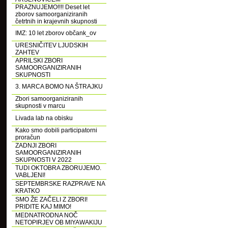
PRAZNUJEMO!!!! Deset let
zborov samoorganiziranih
četrtnih in krajevnih skupnosti
IMZ: 10 let zborov občank_ov
URESNIČITEV LJUDSKIH
ZAHTEV
APRILSKI ZBORI
SAMOORGANIZIRANIH
SKUPNOSTI
3. MARCA BOMO NA ŠTRAJKU
Zbori samoorganiziranih
skupnosti v marcu
Livada lab na obisku
Kako smo dobili participatorni
proračun
ZADNJI ZBORI
SAMOORGANIZIRANIH
SKUPNOSTI V 2022
TUDI OKTOBRA ZBORUJEMO.
VABLJENI!
SEPTEMBRSKE RAZPRAVE NA
KRATKO
SMO ŽE ZAČELI Z ZBORI!
PRIDITE KAJ MIMO!
MEDNATRODNA NOČ
NETOPIRJEV OB MIYAWAKIJU