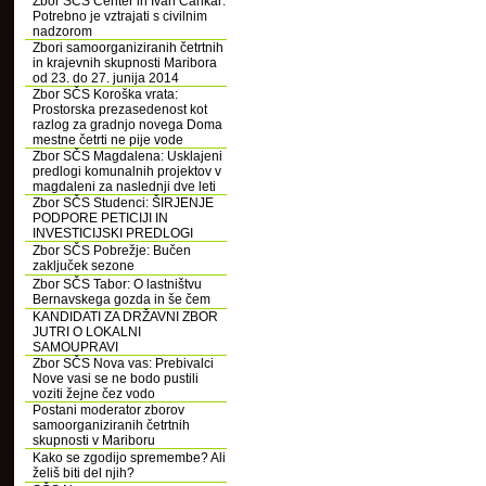
Zbor SČS Center in Ivan Cankar:
Potrebno je vztrajati s civilnim
nadzorom
Zbori samoorganiziranih četrtnih
in krajevnih skupnosti Maribora
od 23. do 27. junija 2014
Zbor SČS Koroška vrata:
Prostorska prezasedenost kot
razlog za gradnjo novega Doma
mestne četrti ne pije vode
Zbor SČS Magdalena: Usklajeni
predlogi komunalnih projektov v
magdaleni za naslednji dve leti
Zbor SČS Studenci: ŠIRJENJE
PODPORE PETICIJI IN
INVESTICIJSKI PREDLOGI
Zbor SČS Pobrežje: Bučen
zaključek sezone
Zbor SČS Tabor: O lastništvu
Bernavskega gozda in še čem
KANDIDATI ZA DRŽAVNI ZBOR
JUTRI O LOKALNI
SAMOUPRAVI
Zbor SČS Nova vas: Prebivalci
Nove vasi se ne bodo pustili
voziti žejne čez vodo
Postani moderator zborov
samoorganiziranih četrtnih
skupnosti v Mariboru
Kako se zgodijo spremembe? Ali
želiš biti del njih?