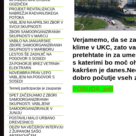
MIYAWAKI MINI URBANI
GOZDIČEK
PROJEKT REVITALIZACIJA
NABREŽJA RADVANJSKEGA
POTOKA
VABLJENI NA APRILSKI ZBOR V
SVOJI SKUPNOSTI
ZBORI SAMOORGANIZIRANIH
SKUPNOSTI V MARCU
Verjamemo, da se z
VABILO NA JANUARSKE
ZBORE SAMOORGANIZIRANIH
klime v UKC, zato v
SKUPNOSTI V MARIBORU
pretehtate in za ume
LESTOS ŠE ZADNJIČ NA
POGOVOR S SOSEDI
s katerimi bo moč oh
ZA POHORJE BREZ VETRNIH
ELEKTRARN
kakršen je danes.
Ne
NOVEMBRA PRAV LEPO
dobro počutje vseh 
VABLJENI NA POGOVOR S
SOSEDI
POBUDA .pdf
Temelj participacije je zaupanje
SPET ZAČENJAMO Z ZBORI
SAMOORGANIZIRANIH
SKUPNOSTI. VABLJENI!
SAMOORGANIZIRANJE V
JUNIJU
POSTAVILI MALO URBANO
DREVESNICO
ODZIV NA VEČEROV INTERVJU
Z ŽUPANOM SAŠO
ARSENOVIČEM