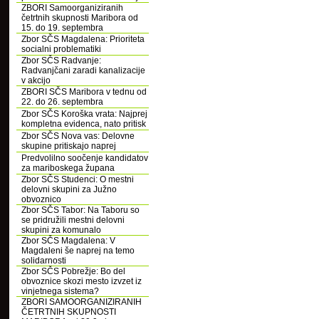
ZBORI Samoorganiziranih
četrtnih skupnosti Maribora od
15. do 19. septembra
Zbor SČS Magdalena: Prioriteta
socialni problematiki
Zbor SČS Radvanje:
Radvanjčani zaradi kanalizacije
v akcijo
ZBORI SČS Maribora v tednu od
22. do 26. septembra
Zbor SČS Koroška vrata: Najprej
kompletna evidenca, nato pritisk
Zbor SČS Nova vas: Delovne
skupine pritiskajo naprej
Predvolilno soočenje kandidatov
za mariboskega župana
Zbor SČS Studenci: O mestni
delovni skupini za Južno
obvoznico
Zbor SČS Tabor: Na Taboru so
se pridružili mestni delovni
skupini za komunalo
Zbor SČS Magdalena: V
Magdaleni še naprej na temo
solidarnosti
Zbor SČS Pobrežje: Bo del
obvoznice skozi mesto izvzet iz
vinjetnega sistema?
ZBORI SAMOORGANIZIRANIH
ČETRTNIH SKUPNOSTI