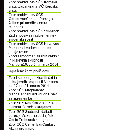
Zbor prebivalcev SČS Koroška
vrata: Zaparkirana MČ Koroška
vrata
Zbor prebivalcev SČS
CenterIvanCankar: Pomagati
želimo pri ureditvi centra
Maribora
Zbor prebivalcev SČS Studenci:
Zadnji poziv za razbremenitev
studenških cest
Zbor prebivalcev SČS Nova vas:
Mariborski vodovod nas ne
jemlje resno
Zbori samoorganiziranih četrtnih
in krajevnih skupnosti
Maribora10. do 14. marca 2014
Uglašene četrti prvič v etru
Zbori samoorganiziranih četrtnih
in krajevnih skupnosti Maribora
od 17. do 21. marca 2014
Zbor SČS Magdalena:
Magdalenčani aktivni ob Dnevu
za spremembe
Zbor SČS Koroška vrata: Kako
aktivirati še več sokrajanov
Zbor SČS Studenci: Najbolj
pereč je še vedno podaljšek
Ceste Proletarskih brigad
Zbor SČS CenterIvanCankar:
Akcija gre naprej