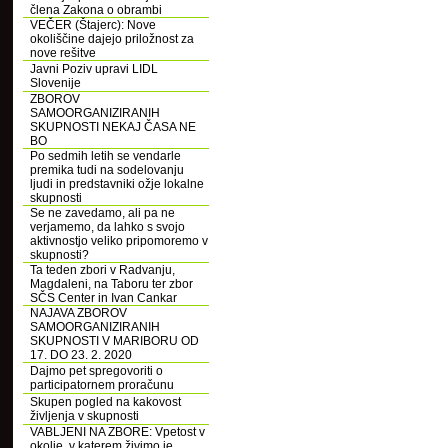
člena Zakona o obrambi
VEČER (Štajerc): Nove
okoliščine dajejo priložnost za
nove rešitve
Javni Poziv upravi LIDL
Slovenije
ZBOROV
SAMOORGANIZIRANIH
SKUPNOSTI NEKAJ ČASA NE
BO
Po sedmih letih se vendarle
premika tudi na sodelovanju
ljudi in predstavniki ožje lokalne
skupnosti
Se ne zavedamo, ali pa ne
verjamemo, da lahko s svojo
aktivnostjo veliko pripomoremo v
skupnosti?
Ta teden zbori v Radvanju,
Magdaleni, na Taboru ter zbor
SČS Center in Ivan Cankar
NAJAVA ZBOROV
SAMOORGANIZIRANIH
SKUPNOSTI V MARIBORU OD
17. DO 23. 2. 2020
Dajmo pet spregovoriti o
participatornem proračunu
Skupen pogled na kakovost
življenja v skupnosti
VABLJENI NA ZBORE: Vpetost v
okolje, v katerem živimo je