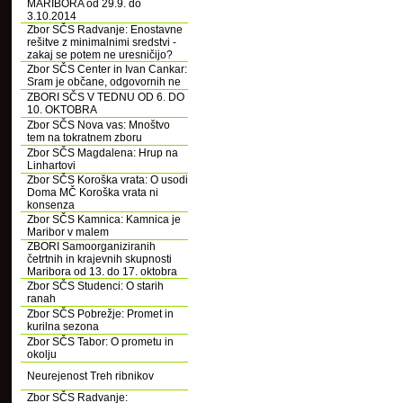
MARIBORA od 29.9. do
3.10.2014
Zbor SČS Radvanje: Enostavne
rešitve z minimalnimi sredstvi -
zakaj se potem ne uresničijo?
Zbor SČS Center in Ivan Cankar:
Sram je občane, odgovornih ne
ZBORI SČS V TEDNU OD 6. DO
10. OKTOBRA
Zbor SČS Nova vas: Mnoštvo
tem na tokratnem zboru
Zbor SČS Magdalena: Hrup na
Linhartovi
Zbor SČS Koroška vrata: O usodi
Doma MČ Koroška vrata ni
konsenza
Zbor SČS Kamnica: Kamnica je
Maribor v malem
ZBORI Samoorganiziranih
četrtnih in krajevnih skupnosti
Maribora od 13. do 17. oktobra
Zbor SČS Studenci: O starih
ranah
Zbor SČS Pobrežje: Promet in
kurilna sezona
Zbor SČS Tabor: O prometu in
okolju
Neurejenost Treh ribnikov
Zbor SČS Radvanje: