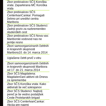
Zbor prebivalcev SČS Koroška
vrata: Zaparkirana MČ Koroška
vrata
Zbor prebivalcev SČS
CenterIvanCankar: Pomagati
želimo pri ureditvi centra
Maribora
Zbor prebivalcev SČS Studenci:
Zadnji poziv za razbremenitev
studenških cest
Zbor prebivalcev SČS Nova vas:
Mariborski vodovod nas ne
jemlje resno
Zbori samoorganiziranih četrtnih
in krajevnih skupnosti
Maribora10. do 14. marca 2014
Uglašene četrti prvič v etru
Zbori samoorganiziranih četrtnih
in krajevnih skupnosti Maribora
od 17. do 21. marca 2014
Zbor SČS Magdalena:
Magdalenčani aktivni ob Dnevu
za spremembe
Zbor SČS Koroška vrata: Kako
aktivirati še več sokrajanov
Zbor SČS Studenci: Najbolj
pereč je še vedno podaljšek
Ceste Proletarskih brigad
Zbor SČS CenterIvanCankar:
Akcija gre naprej