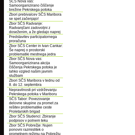
SČS Nova vas:
Samoorganizirano čiščenje
brežine Pekrskega potoka
Zbori prebivalcev SČS Maribora
se spet začenjajo!
Zbor SČS Radvanje:
Radvanjčani zadovoljni z
doseženim, a že gledajo naprej
Predstavitev participatornega
proračuna
Zbor SČS Center in Ivan Cankar:
Še naprej o prostorski
problematiki mestnega jedra
Zbor SČS Nova vas:
Samoorganizirana akcija
čiščenja Pekrskega potoka je
lahko vzgled našim javnim
službam
Zbori SČS Maribora v tednu od
8. do 12. septembra
Nepravilnosti pri vzdrževanju
Pekrskega potoka v Mariboru
SČS Tabor: Povezovanje
delovne skupine za promet za
rešitev problematike ceste
Proletarskih brigad
Zbor SČS Studenci: Zbiranje
podpisov v polnem teku
Zbor SČS Pobrežje: Nujen
ponovni razmislitek o
prometnem režimu na Pobrežju