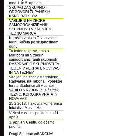
med 1. in 5. aprilom
SKUPAJ ZA SKUPNO -
ODGOVORI ŽUPANSKIH
KANDIDATK_OV
VABLJENI NA ZBORE
SAMOORGANIZIRANIH
SKUPNOSTI V ZADNJEM
TEDNU MARCA
Koroška vrata in Tezno v tem
tednu kličeta po skupnostnem
duhu
Ta teden razpravljamo o
Mariboru na 5 zborih
samoorganiziranih skupnosti
RAZPRAVE O SKUPNOSTI TA
TEDEN V PEKRAH, NOVI VASI
IN NA TEZNEM
Vabljeni na zbor v Magdaleno,
Radvanje, na Tabor ali Pobrežje
ter na Studence ali v center
VABILO NA ZBORE: Ta četrtek
TEZNO, KOROŠKA VRATA in
NOVA VAS
25.2.2013: Tiskovna konferenca
Iniciative Mestni zbor
V Novi vasi se spet dobimo 11.
aprila
3. aprila v Centru določamo
priorite
Dragi Studenčani! AKCIJA!