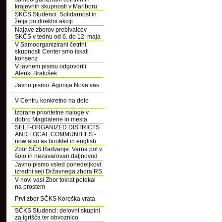
krajevnih skupnosti v Mariboru
SKČS Studenci: Solidarnost in
želja po direktni akciji
Najave zborov prebivalcev
SKČS v tednu od 6. do 12. maja
V Samoorganizirani četrtni
skupnosti Center smo iskali
konsenz
V javnem pismu odgovorili
Alenki Bratušek
Javno pismo: Agonija Nova vas
V Centru konkretno na delo
Izbrane prioritetne naloge v
dobro Magdalene in mesta
SELF-ORGANIZED DISTRICTS
AND LOCAL COMMUNITIES -
now also as booklet in english
Zbor SČS Radvanje: Varna pot v
šolo in nezavarovan daljnovod
Javno pismo vsled ponedeljkovi
izredni seji Državnega zbora RS
V novi vasi Zbor tokrat potekal
na prostem
Prvi zbor SČKS Koroška vrata
SČKS Studenci: delovni skupini
za igrišča ter obvoznico