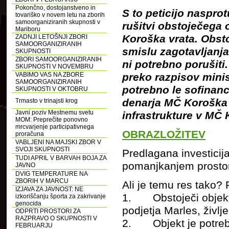
Pokončno, dostojanstveno in
S to peticijo naspr
tovariško v novem letu na zborih
samoorganiziranih skupnosti v
rušitvi obstoječega 
Mariboru
Koroška vrata. Obst
ZADNJI LETOŠNJI ZBORI
SAMOORGANIZIRANIH
smislu zagotavljanja
SKUPNOSTI
ZBORI SAMOORGANIZIRANIH
ni potrebno porušiti
SKUPNOSTI V NOVEMBRU
preko razpisov minis
VABIMO VAS NA ZBORE
SAMOORGANIZIRANIH
potrebno le sofinanc
SKUPNOSTI V OKTOBRU
denarja MČ Koroška 
Trmasto v trinajsti krog
Javni poziv Mestnemu svetu
infrastrukture v MČ 
MOM: Preprečite ponovno
mrcvarjenje participativnega
OBRAZLOŽITEV
proračuna
VABLJENI NA MAJSKI ZBOR V
SVOJI SKUPNOSTI
Predlagana investicija
TUDI APRIL V BARVAH BOJA ZA
pomanjkanjem prostor
JAVNO
DVIG TEMPERATURE NA
ZBORIH V MARCU
Ali je temu res tako? 
IZJAVA ZA JAVNOST: NE
1. Obstoječi objekt 
izkoriščanju športa za zakrivanje
genocida
podjetja Marles, življ
ODPRTI PROSTORI ZA
RAZPRAVO O SKUPNOSTI V
2. Objekt je potreb
FEBRUARJU