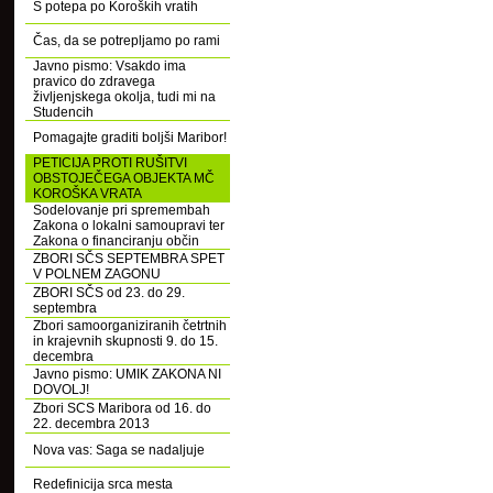
S potepa po Koroških vratih
Čas, da se potrepljamo po rami
Javno pismo: Vsakdo ima
pravico do zdravega
življenjskega okolja, tudi mi na
Studencih
Pomagajte graditi boljši Maribor!
PETICIJA PROTI RUŠITVI
OBSTOJEČEGA OBJEKTA MČ
KOROŠKA VRATA
Sodelovanje pri spremembah
Zakona o lokalni samoupravi ter
Zakona o financiranju občin
ZBORI SČS SEPTEMBRA SPET
V POLNEM ZAGONU
ZBORI SČS od 23. do 29.
septembra
Zbori samoorganiziranih četrtnih
in krajevnih skupnosti 9. do 15.
decembra
Javno pismo: UMIK ZAKONA NI
DOVOLJ!
Zbori SCS Maribora od 16. do
22. decembra 2013
Nova vas: Saga se nadaljuje
Redefinicija srca mesta