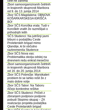
četrt ne zanima
Zbori samoorganiziranih četrtnih
in krajevnih skupnosti Maribora
od 9. do 13. junija 2014
Zbor SČS Magdalena: OBNOVA
KOŠARKARSKEGA IGRIŠČA
BO!
Zbor SČS Koroška vrata: Tudi v
Koroških vratih že razmišljali o
prihodnjih letih
SČS Studenci: Na jutrišnji javni
tribuni o podaljšku Ceste
Proleterskih brigad mimo
Qlandije, ki bi občutno
razbremenila Studence
Zbor SČS Nova vas:
Problematika okolja odslej na
dnevnem redu enkrat mesečno
Zbori samoorganiziranih četrtnih
in krajevnih skupnosti Maribora
od 16. do 20. junija 2014
Zbor SČS Pobrežje: Marsikateri
problem bi se lahko rešil že z
malo dobre volje
Zbor SČS Tabor: Na Taboru
iščejo konkretne rešitve
Zbor SČS Studenci: Pričeli z
zbiranjem podpisov podpore
pobudi Stopimo skupaj – ZA
realizacijo projekta podaljška
Ceste Proletarskih brigad