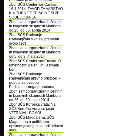
Zbor SČS CenterIvanCankar,
16.4.2014: ZAVOD ZA VARSTVO
KULTURNE DEDIŠČINE SI ŽELI
SODELOVANJA
Zbori samoorganiziranih četrtnih
in krajevnih skupnosti Maribora
od 28. do 30. aprila 2014
Zbor SČS Radvanje:
Radvanjčani s kolesi premerili
svojo četrt
Zbori samoorganiziranih četrtnih
in krajevnih skupnosti Maribora
od 5. do 9. maja 2014
Zbor SČS CenterIvanCankar: O
umetnostni galeriji in Festivalu
Lent
Zbor SČS Radvanje:
Radvanjčani aktivno pristopili k
pobudi za uvedbo
Participatornega proračuna
Zbori samoorganiziranih četrtnih
in krajevnih skupnosti Maribora
od 26. do 30. maja 2014
Zbor SČS Koroška vrata: Na
SČS Koroška vrata so jasni:
VZTRAJALI BOMO!
Zbor SČS Magdalena: SČS
Magdalena o političnem
opismenjevanju in odprti delovni
akciji
Zbori samoorganiziranih četrtnih