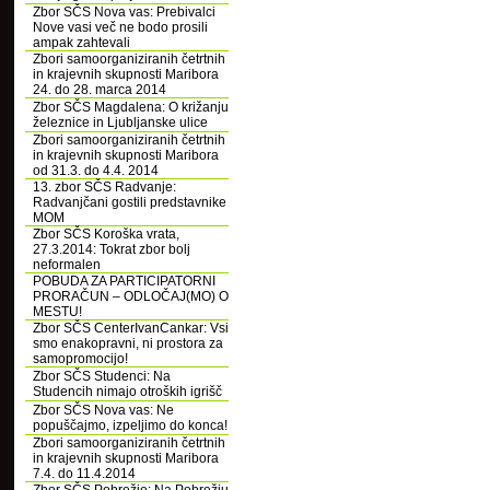
Zbor SČS Nova vas: Prebivalci
Nove vasi več ne bodo prosili
ampak zahtevali
Zbori samoorganiziranih četrtnih
in krajevnih skupnosti Maribora
24. do 28. marca 2014
Zbor SČS Magdalena: O križanju
železnice in Ljubljanske ulice
Zbori samoorganiziranih četrtnih
in krajevnih skupnosti Maribora
od 31.3. do 4.4. 2014
13. zbor SČS Radvanje:
Radvanjčani gostili predstavnike
MOM
Zbor SČS Koroška vrata,
27.3.2014: Tokrat zbor bolj
neformalen
POBUDA ZA PARTICIPATORNI
PRORAČUN – ODLOČAJ(MO) O
MESTU!
Zbor SČS CenterIvanCankar: Vsi
smo enakopravni, ni prostora za
samopromocijo!
Zbor SČS Studenci: Na
Studencih nimajo otroških igrišč
Zbor SČS Nova vas: Ne
popuščajmo, izpeljimo do konca!
Zbori samoorganiziranih četrtnih
in krajevnih skupnosti Maribora
7.4. do 11.4.2014