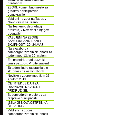
predahom
ZBORI: Pomembno mesto za
graditev participativne
demokracije
Vabljeni na zbor na Tabor, v
Novo vas in na Tezno
Na Teznem o degradaciji
prostora, v Novi vasi o njegovi
obogatitvi
VABLJENI NA ZBORE
SAMOORGANIZIRANIH
SKUPNOSTI: 20.-24.MAJ
Najava zborov
samoorganiziranih skupnosti za
teden med 13. in 19. majem
Eni prazniki, drugi prazniki -
vmes pa zbori. Pridite zraven!
Ta teden ljudje razpravljajo o
skupnosti na osmih zborih
Novičke z zborov med 8. in 21.
aprilom 2019
ČETRTEK JE DAN ZA
RAZPRAVO NA ZBORIH.
PRIDRUŽI SE.
Sedem odprtih prostorov za
razpravo o skupnosti
IZŠLA JE NOVA ČETRTINKA.
ŠTEVILKA 78.
Vabljeni na zbore
samoorganiziranih skupnosti