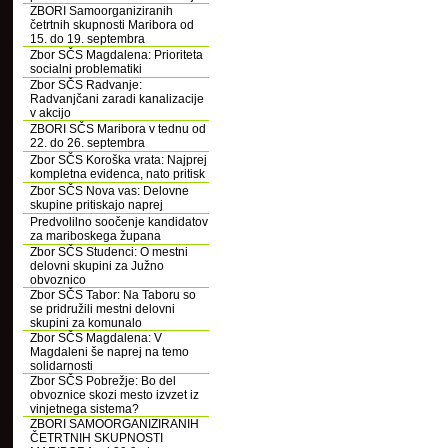
ZBORI Samoorganiziranih
četrtnih skupnosti Maribora od
15. do 19. septembra
Zbor SČS Magdalena: Prioriteta
socialni problematiki
Zbor SČS Radvanje:
Radvanjčani zaradi kanalizacije
v akcijo
ZBORI SČS Maribora v tednu od
22. do 26. septembra
Zbor SČS Koroška vrata: Najprej
kompletna evidenca, nato pritisk
Zbor SČS Nova vas: Delovne
skupine pritiskajo naprej
Predvolilno soočenje kandidatov
za mariboskega župana
Zbor SČS Studenci: O mestni
delovni skupini za Južno
obvoznico
Zbor SČS Tabor: Na Taboru so
se pridružili mestni delovni
skupini za komunalo
Zbor SČS Magdalena: V
Magdaleni še naprej na temo
solidarnosti
Zbor SČS Pobrežje: Bo del
obvoznice skozi mesto izvzet iz
vinjetnega sistema?
ZBORI SAMOORGANIZIRANIH
ČETRTNIH SKUPNOSTI