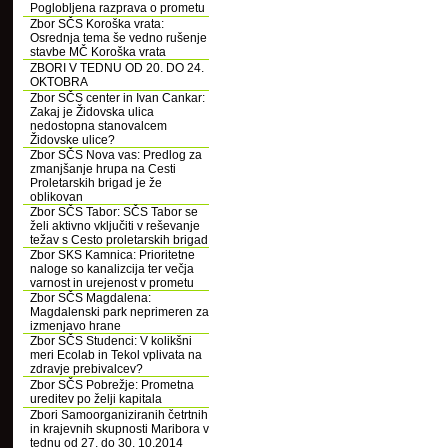
Poglobljena razprava o prometu
Zbor SČS Koroška vrata:
Osrednja tema še vedno rušenje
stavbe MČ Koroška vrata
ZBORI V TEDNU OD 20. DO 24.
OKTOBRA
Zbor SČS center in Ivan Cankar:
Zakaj je Židovska ulica
nedostopna stanovalcem
Židovske ulice?
Zbor SČS Nova vas: Predlog za
zmanjšanje hrupa na Cesti
Proletarskih brigad je že
oblikovan
Zbor SČS Tabor: SČS Tabor se
želi aktivno vključiti v reševanje
težav s Cesto proletarskih brigad
Zbor SKS Kamnica: Prioritetne
naloge so kanalizcija ter večja
varnost in urejenost v prometu
Zbor SČS Magdalena:
Magdalenski park neprimeren za
izmenjavo hrane
Zbor SČS Studenci: V kolikšni
meri Ecolab in Tekol vplivata na
zdravje prebivalcev?
Zbor SČS Pobrežje: Prometna
ureditev po želji kapitala
Zbori Samoorganiziranih četrtnih
in krajevnih skupnosti Maribora v
tednu od 27. do 30. 10.2014