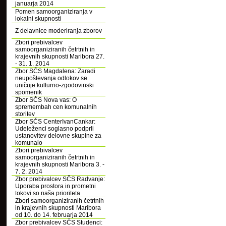
januarja 2014
Pomen samoorganiziranja v
lokalni skupnosti
Z delavnice moderiranja zborov
Zbori prebivalcev
samoorganiziranih četrtnih in
krajevnih skupnosti Maribora 27.
- 31. 1. 2014
Zbor SČS Magdalena: Zaradi
neupoštevanja odlokov se
uničuje kulturno-zgodovinski
spomenik
Zbor SČS Nova vas: O
spremembah cen komunalnih
storitev
Zbor SČS CenterIvanCankar:
Udeleženci soglasno podprli
ustanovitev delovne skupine za
komunalo
Zbori prebivalcev
samoorganiziranih četrtnih in
krajevnih skupnosti Maribora 3. -
7. 2. 2014
Zbor prebivalcev SČS Radvanje:
Uporaba prostora in prometni
tokovi so naša prioriteta
Zbori samoorganiziranih četrtnih
in krajevnih skupnosti Maribora
od 10. do 14. februarja 2014
Zbor prebivalcev SČS Studenci: