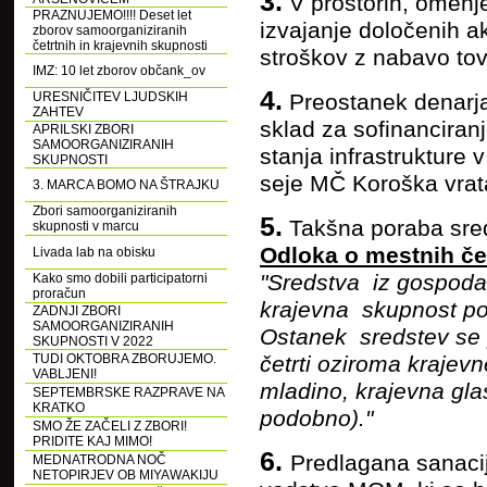
3.
V prostorih, omenjen
PRAZNUJEMO!!!! Deset let
izvajanje določenih a
zborov samoorganiziranih
četrtnih in krajevnih skupnosti
stroškov z nabavo tov
IMZ: 10 let zborov občank_ov
4.
Preostanek denarja
URESNIČITEV LJUDSKIH
ZAHTEV
sklad za sofinanciranj
APRILSKI ZBORI
SAMOORGANIZIRANIH
stanja infrastrukture
SKUPNOSTI
seje MČ Koroška vrata
3. MARCA BOMO NA ŠTRAJKU
Zbori samoorganiziranih
5.
Takšna poraba sred
skupnosti v marcu
Odloka o mestnih čet
Livada lab na obisku
"Sredstva iz gospoda
Kako smo dobili participatorni
proračun
krajevna skupnost por
ZADNJI ZBORI
SAMOORGANIZIRANIH
Ostanek sredstev se p
SKUPNOSTI V 2022
četrti oziroma krajev
TUDI OKTOBRA ZBORUJEMO.
VABLJENI!
mladino, krajevna glas
SEPTEMBRSKE RAZPRAVE NA
KRATKO
podobno)."
SMO ŽE ZAČELI Z ZBORI!
PRIDITE KAJ MIMO!
6.
Predlagana sanacij
MEDNATRODNA NOČ
NETOPIRJEV OB MIYAWAKIJU