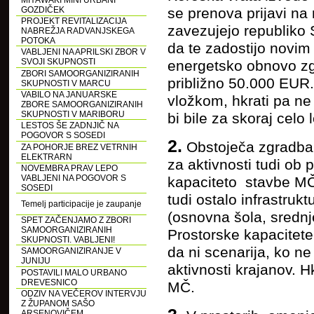
MIYAWAKI MINI URBANI
se prenova prijavi na 
GOZDIČEK
PROJEKT REVITALIZACIJA
zavezujejo republiko 
NABREŽJA RADVANJSKEGA
POTOKA
da te zadostijo novim
VABLJENI NA APRILSKI ZBOR V
SVOJI SKUPNOSTI
energetsko obnovo zgr
ZBORI SAMOORGANIZIRANIH
približno 50.000 EUR.
SKUPNOSTI V MARCU
VABILO NA JANUARSKE
vložkom, hkrati pa ne 
ZBORE SAMOORGANIZIRANIH
SKUPNOSTI V MARIBORU
bi bile za skoraj celo
LESTOS ŠE ZADNJIČ NA
POGOVOR S SOSEDI
2.
Obstoječa zgradba 
ZA POHORJE BREZ VETRNIH
ELEKTRARN
za aktivnosti tudi ob
NOVEMBRA PRAV LEPO
VABLJENI NA POGOVOR S
kapaciteto stavbe MČ, 
SOSEDI
tudi ostalo infrastru
Temelj participacije je zaupanje
(osnovna šola, srednj
SPET ZAČENJAMO Z ZBORI
SAMOORGANIZIRANIH
Prostorske kapacitet
SKUPNOSTI. VABLJENI!
da ni scenarija, ko ne
SAMOORGANIZIRANJE V
JUNIJU
aktivnosti krajanov. 
POSTAVILI MALO URBANO
DREVESNICO
MČ.
ODZIV NA VEČEROV INTERVJU
Z ŽUPANOM SAŠO
ARSENOVIČEM