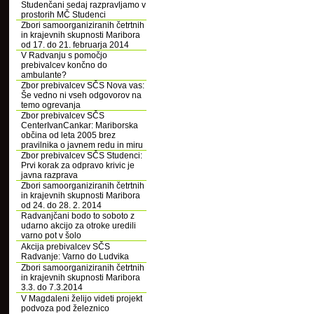
Studenčani sedaj razpravljamo v
prostorih MČ Studenci
Zbori samoorganiziranih četrtnih
in krajevnih skupnosti Maribora
od 17. do 21. februarja 2014
V Radvanju s pomočjo
prebivalcev končno do
ambulante?
Zbor prebivalcev SČS Nova vas:
Še vedno ni vseh odgovorov na
temo ogrevanja
Zbor prebivalcev SČS
CenterIvanCankar: Mariborska
občina od leta 2005 brez
pravilnika o javnem redu in miru
Zbor prebivalcev SČS Studenci:
Prvi korak za odpravo krivic je
javna razprava
Zbori samoorganiziranih četrtnih
in krajevnih skupnosti Maribora
od 24. do 28. 2. 2014
Radvanjčani bodo to soboto z
udarno akcijo za otroke uredili
varno pot v šolo
Akcija prebivalcev SČS
Radvanje: Varno do Ludvika
Zbori samoorganiziranih četrtnih
in krajevnih skupnosti Maribora
3.3. do 7.3.2014
V Magdaleni želijo videti projekt
podvoza pod železnico