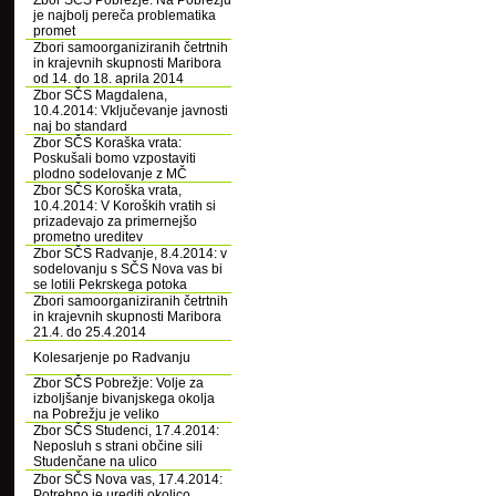
Zbor SČS Pobrežje: Na Pobrežju
je najbolj pereča problematika
promet
Zbori samoorganiziranih četrtnih
in krajevnih skupnosti Maribora
od 14. do 18. aprila 2014
Zbor SČS Magdalena,
10.4.2014: Vključevanje javnosti
naj bo standard
Zbor SČS Koraška vrata:
Poskušali bomo vzpostaviti
plodno sodelovanje z MČ
Zbor SČS Koroška vrata,
10.4.2014: V Koroških vratih si
prizadevajo za primernejšo
prometno ureditev
Zbor SČS Radvanje, 8.4.2014: v
sodelovanju s SČS Nova vas bi
se lotili Pekrskega potoka
Zbori samoorganiziranih četrtnih
in krajevnih skupnosti Maribora
21.4. do 25.4.2014
Kolesarjenje po Radvanju
Zbor SČS Pobrežje: Volje za
izboljšanje bivanjskega okolja
na Pobrežju je veliko
Zbor SČS Studenci, 17.4.2014:
Neposluh s strani občine sili
Studenčane na ulico
Zbor SČS Nova vas, 17.4.2014:
Potrebno je urediti okolico