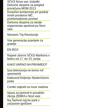
SČKS Nova vas: Izsledki
Delovne skupine za pregled
proračuna MOM 2013
Dosežen kompromis pri gradnji
novih prostorov MČ,
problematiziran promet
Delovna skupina za okolje
organizirala sprehod po Novi
vasi
Nevaren Trg Revolucije
Vse generacije poprijele za
grablje
EN BOJ!
Najave zborov SČKS Maribora v
tednu od 17. do 23. junija
KAKO VARNO NA PIRAMIDO?
Izza televizorja ne bomo nič
spremenili
Kakovost življenja Studenčanov
pada
Center odpreti za nove vsebine
Izjava za javnost in povabilo:
Akcija ZEBRA v Novi vasi
Na Šarhovi naj bo park z
začasnim igriščem