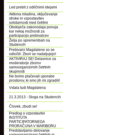
Led prebit z odličnimi idejami
Aktivna mladina, vključevanje
stroke in vzpostavitev
solidarnosti med četrtmi
Obstoječa zakonodaja ponuja
kar nekaj možnosti za
participacijo prebivalcev
Želja po spremembah na
Studencih
Prebivalci Magdalene so se
odločili: Zbori se nadaljujejo!
AKTIVIRAJ SE! Delavnice za
moderatorje zborov
samoorganizirnih četrtnih
skupnosti
Ne bomo plačevali uporabe
prostorov, ki smo jih mi zgradili!
Vstala tudi Magdalena
21.3.2013 - Sloga na Studencih
Človek, zbudi se!
Predlog o vzpostavitvi
INSTITUTA
PARTICIPATORNEGA
PRORAČUNA V MARIBORU
Predstavljamo delovanje
samoorganizirani četrtnih in