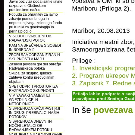
vodstva MOM, ki so bi
Javni poziv za podaljšanje javne
razprave o Občinskem
Mariboru (Priloga 2).
prostorskem načrtu
Pobuda za ohranitev za javno
zdravje pomembnega in
neprecenljivega zelenega fonda
pri Kliniki za ginekologijo in
Maribor, 20.08.2013
perinatologijo
V SOBOTO VABLJENI OB
Iniciativa mestni zbor,
RADVANJSKI POTOK
KAM NA SREČANJE S SOSEDI
Samoorganizirana čet
IN SOSEDAMI?
ZBORI SAMOORGANIZIRANIH
Priloge :
SKUPNOSTI V MAJU
Zasadili povsem gol del obrežja
1. Investicijski prog
Radvanjskega potoka
Skupaj za skupno, ljudske
2. Program ukrepov 
zahteve kontra predvolilnim
3. Zapisnik 7. Redne
objubam
SPET ODPRTI PROSTORI ZA
RAZPRAVO O SKUPNOSTI
Peticijo lahko podprete s svo
V MIYAWAKI NAMESTILI
v paviljonu pred Srednjo Gra
GNEZDILNICE IN
NETOPIRNICE
In še
povezava 
S SPREHODA KAČJI PASTIRJI
IN DRUGI PREBIVALCI NAŠIH
POTOKOV
S SPREHODA DNEVNI IN
NOČNI LETALCI OB
RADVANJSKEM POTOKU
VABLJENI NA NARAVOSLOVNE