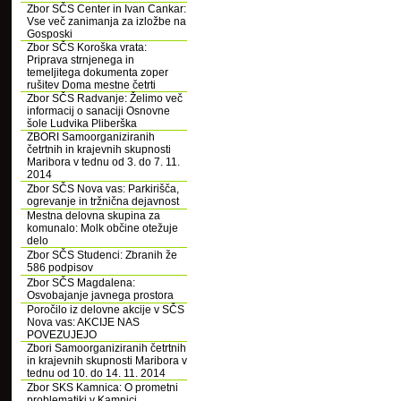
Zbor SČS Center in Ivan Cankar:
Vse več zanimanja za izložbe na
Gosposki
Zbor SČS Koroška vrata:
Priprava strnjenega in
temeljitega dokumenta zoper
rušitev Doma mestne četrti
Zbor SČS Radvanje: Želimo več
informacij o sanaciji Osnovne
šole Ludvika Pliberška
ZBORI Samoorganiziranih
četrtnih in krajevnih skupnosti
Maribora v tednu od 3. do 7. 11.
2014
Zbor SČS Nova vas: Parkirišča,
ogrevanje in tržnična dejavnost
Mestna delovna skupina za
komunalo: Molk občine otežuje
delo
Zbor SČS Studenci: Zbranih že
586 podpisov
Zbor SČS Magdalena:
Osvobajanje javnega prostora
Poročilo iz delovne akcije v SČS
Nova vas: AKCIJE NAS
POVEZUJEJO
Zbori Samoorganiziranih četrtnih
in krajevnih skupnosti Maribora v
tednu od 10. do 14. 11. 2014
Zbor SKS Kamnica: O prometni
problematiki v Kamnici