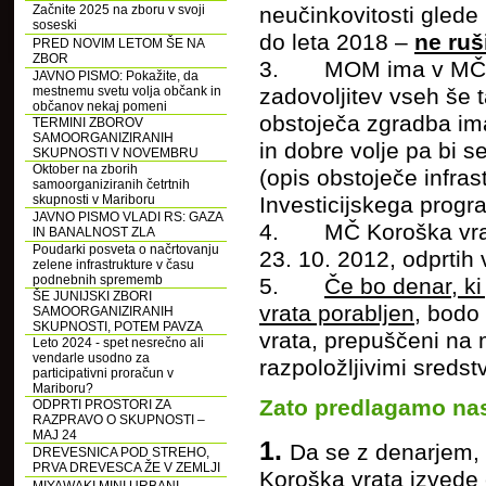
neučinkovitosti glede
Začnite 2025 na zboru v svoji
soseski
do leta 2018 –
ne ruš
PRED NOVIM LETOM ŠE NA
ZBOR
3. MOM ima v MČ Koro
JAVNO PISMO: Pokažite, da
zadovoljitev vseh še 
mestnemu svetu volja občank in
občanov nekaj pomeni
obstoječa zgradba ima
TERMINI ZBOROV
SAMOORGANIZIRANIH
in dobre volje pa bi s
SKUPNOSTI V NOVEMBRU
Oktober na zborih
(opis obstoječe infras
samoorganiziranih četrtnih
Investicijskega progr
skupnosti v Mariboru
JAVNO PISMO VLADI RS: GAZA
4. MČ Koroška vrata 
IN BANALNOST ZLA
Poudarki posveta o načrtovanju
23. 10. 2012, odprtih 
zelene infrastrukture v času
podnebnih sprememb
5.
Če bo denar, k
ŠE JUNIJSKI ZBORI
vrata porabljen
, bodo 
SAMOORGANIZIRANIH
SKUPNOSTI, POTEM PAVZA
vrata, prepuščeni na 
Leto 2024 - spet nesrečno ali
vendarle usodno za
razpoložljivimi sreds
participativni proračun v
Mariboru?
Zato predlagamo nas
ODPRTI PROSTORI ZA
RAZPRAVO O SKUPNOSTI –
MAJ 24
1.
Da se z denarjem,
DREVESNICA POD STREHO,
PRVA DREVESCA ŽE V ZEMLJI
Koroška vrata izvede