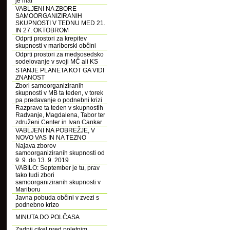
je mar
VABLJENI NA ZBORE
SAMOORGANIZIRANIH
SKUPNOSTI V TEDNU MED 21.
IN 27. OKTOBROM
Odprti prostori za krepitev
skupnosti v mariborski občini
Odprti prostori za medsosedsko
sodelovanje v svoji MČ ali KS
STANJE PLANETA KOT GA VIDI
ZNANOST
Zbori samoorganiziranih
skupnosti v MB ta teden, v torek
pa predavanje o podnebni krizi
Razprave ta teden v skupnostih
Radvanje, Magdalena, Tabor ter
združeni Center in Ivan Cankar
VABLJENI NA POBREŽJE, V
NOVO VAS IN NA TEZNO
Najava zborov
samoorganiziranih skupnosti od
9. 9. do 13. 9. 2019
VABILO: September je tu, prav
tako tudi zbori
samoorganiziranih skupnosti v
Mariboru
Javna pobuda občini v zvezi s
podnebno krizo
MINUTA DO POLČASA
Zadnji cikel pred poletnim