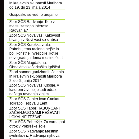
in krajevnih skupnosti Maribora
od 19. do 23. maja 2014
Gosposko še vedno urejamo
Zbor SČS Radvanje: Kdo v
mestu zastopa interese
Radvanja?
Zbor SČS Nova vas: Kakovost
bivanja v Novi vasi se slabša
Zbor SČS Koroška vrata:
Potrebujemo racionalnejše in
bolj koristne investicije, kot je
novogradnja doma mestne četrti
Zbor SČS Magdalena:
Obnovimo košarkaška igrišča!
Zbori samoorganiziranih četrtnih
in krajevnih skupnosti Maribora
2. do 6. junija 2014
Zbor SČS Nova vas: Okolje, v
katerem živimo je tudi odraz
našega ravnanja z njim
Zbor SČS Center Ivan Cankar:
Tokrat o Festivalu Lent
Zbor SČS Tabor: TABORČANI
ZAČENJAJO SAMI REŠEVATI
LOKALNE TEŽAVE
Zbor SČS Pobrežje: Za varno pot
otrok v Pobreške šole
Zbor SČS Radvanje: Mestnih
svetnikov iz Radvanja njihova