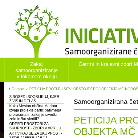
Zakaj
Četrtni in krajevni zbori 
samoorganiziranje
v lokalnem okolju
Domov
PETICIJA PROTI RUŠITVI OBSTOJEČEGA OBJEKTA MČ KORO
S SOSEDI SOOBLIKUJ, KJER
Samoorganizirana četr
ŽIVIŠ IN DELAŠ
Kako Mestna občina Maribor
izvaja projekte participativnega
proračuna in zakaj je izvedbi
PETICIJA PR
zelo težko slediti?
ODPRTI PROSTORI ZA
SKUPNOST - ZBORI V APRILU
OBJEKTA MČ
AKTIVIRAJ SE ZA SKUPNOST -
ZBORI V FEBRUARJU