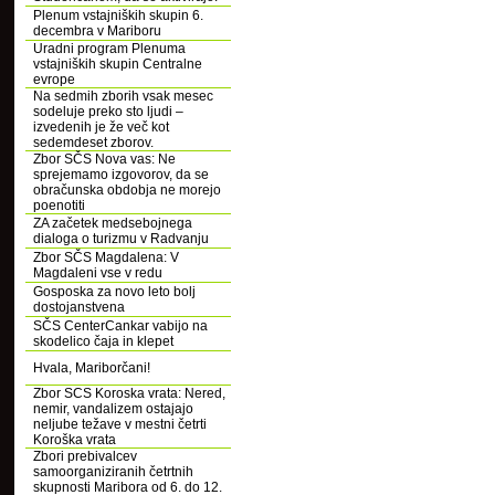
Plenum vstajniških skupin 6.
decembra v Mariboru
Uradni program Plenuma
vstajniških skupin Centralne
evrope
Na sedmih zborih vsak mesec
sodeluje preko sto ljudi –
izvedenih je že več kot
sedemdeset zborov.
Zbor SČS Nova vas: Ne
sprejemamo izgovorov, da se
obračunska obdobja ne morejo
poenotiti
ZA začetek medsebojnega
dialoga o turizmu v Radvanju
Zbor SČS Magdalena: V
Magdaleni vse v redu
Gosposka za novo leto bolj
dostojanstvena
SČS CenterCankar vabijo na
skodelico čaja in klepet
Hvala, Mariborčani!
Zbor SCS Koroska vrata: Nered,
nemir, vandalizem ostajajo
neljube težave v mestni četrti
Koroška vrata
Zbori prebivalcev
samoorganiziranih četrtnih
skupnosti Maribora od 6. do 12.