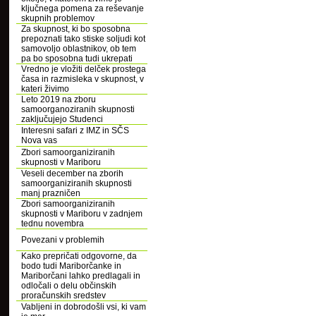
ključnega pomena za reševanje
skupnih problemov
Za skupnost, ki bo sposobna
prepoznati tako stiske soljudi kot
samovoljo oblastnikov, ob tem
pa bo sposobna tudi ukrepati
Vredno je vložiti delček prostega
časa in razmisleka v skupnost, v
kateri živimo
Leto 2019 na zboru
samoorganoziranih skupnosti
zaključujejo Studenci
Interesni safari z IMZ in SČS
Nova vas
Zbori samoorganiziranih
skupnosti v Mariboru
Veseli december na zborih
samoorganiziranih skupnosti
manj prazničen
Zbori samoorganiziranih
skupnosti v Mariboru v zadnjem
tednu novembra
Povezani v problemih
Kako prepričati odgovorne, da
bodo tudi Mariborčanke in
Mariborčani lahko predlagali in
odločali o delu občinskih
proračunskih sredstev
Vabljeni in dobrodošli vsi, ki vam