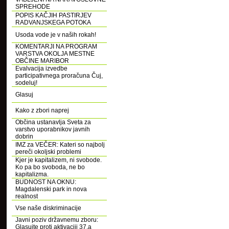
SPREHODE
POPIS KAČJIH PASTIRJEV
RADVANJSKEGA POTOKA
Usoda vode je v naših rokah!
KOMENTARJI NA PROGRAM
VARSTVA OKOLJA MESTNE
OBČINE MARIBOR
Evalvacija izvedbe
participativnega proračuna Čuj,
sodeluj!
Glasuj
Kako z zbori naprej
Občina ustanavlja Sveta za
varstvo uporabnikov javnih
dobrin
IMZ za VEČER: Kateri so najbolj
pereči okoljski problemi
Kjer je kapitalizem, ni svobode.
Ko pa bo svoboda, ne bo
kapitalizma.
BUDNOST NA OKNU:
Magdalenski park in nova
realnost
Vse naše diskriminacije
Javni poziv državnemu zboru:
Glasujte proti aktivaciji 37.a