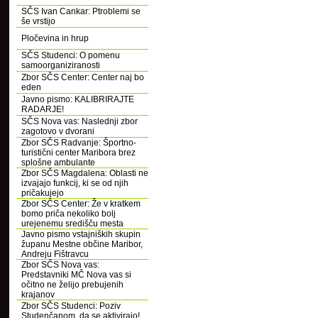
SČS Ivan Cankar: Ptroblemi se
še vrstijo
Pločevina in hrup
SČS Studenci: O pomenu
samoorganiziranosti
Zbor SČS Center: Center naj bo
eden
Javno pismo: KALIBRIRAJTE
RADARJE!
SČS Nova vas: Naslednji zbor
zagotovo v dvorani
Zbor SČS Radvanje: Športno-
turistični center Maribora brez
splošne ambulante
Zbor SČS Magdalena: Oblasti ne
izvajajo funkcij, ki se od njih
pričakujejo
Zbor SČS Center: Že v kratkem
bomo priča nekoliko bolj
urejenemu središču mesta
Javno pismo vstajniških skupin
županu Mestne občine Maribor,
Andreju Fištravcu
Zbor SČS Nova vas:
Predstavniki MČ Nova vas si
očitno ne želijo prebujenih
krajanov
Zbor SČS Studenci: Poziv
Studenčanom, da se aktivirajo!