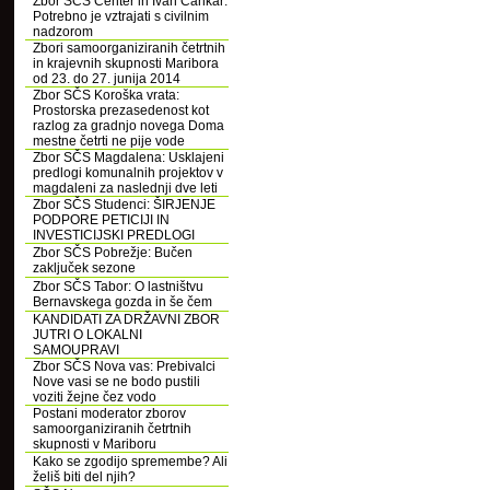
Zbor SČS Center in Ivan Cankar:
Potrebno je vztrajati s civilnim
nadzorom
Zbori samoorganiziranih četrtnih
in krajevnih skupnosti Maribora
od 23. do 27. junija 2014
Zbor SČS Koroška vrata:
Prostorska prezasedenost kot
razlog za gradnjo novega Doma
mestne četrti ne pije vode
Zbor SČS Magdalena: Usklajeni
predlogi komunalnih projektov v
magdaleni za naslednji dve leti
Zbor SČS Studenci: ŠIRJENJE
PODPORE PETICIJI IN
INVESTICIJSKI PREDLOGI
Zbor SČS Pobrežje: Bučen
zaključek sezone
Zbor SČS Tabor: O lastništvu
Bernavskega gozda in še čem
KANDIDATI ZA DRŽAVNI ZBOR
JUTRI O LOKALNI
SAMOUPRAVI
Zbor SČS Nova vas: Prebivalci
Nove vasi se ne bodo pustili
voziti žejne čez vodo
Postani moderator zborov
samoorganiziranih četrtnih
skupnosti v Mariboru
Kako se zgodijo spremembe? Ali
želiš biti del njih?