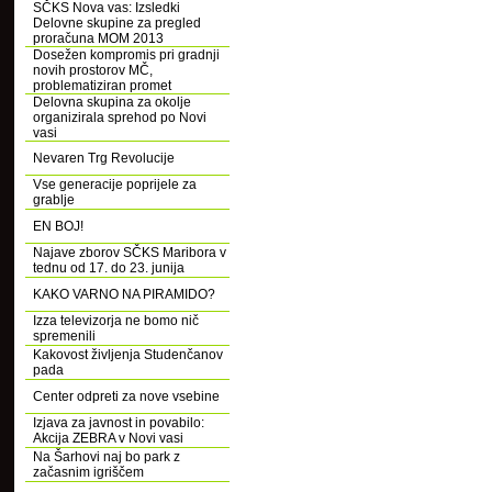
SČKS Nova vas: Izsledki
Delovne skupine za pregled
proračuna MOM 2013
Dosežen kompromis pri gradnji
novih prostorov MČ,
problematiziran promet
Delovna skupina za okolje
organizirala sprehod po Novi
vasi
Nevaren Trg Revolucije
Vse generacije poprijele za
grablje
EN BOJ!
Najave zborov SČKS Maribora v
tednu od 17. do 23. junija
KAKO VARNO NA PIRAMIDO?
Izza televizorja ne bomo nič
spremenili
Kakovost življenja Studenčanov
pada
Center odpreti za nove vsebine
Izjava za javnost in povabilo:
Akcija ZEBRA v Novi vasi
Na Šarhovi naj bo park z
začasnim igriščem