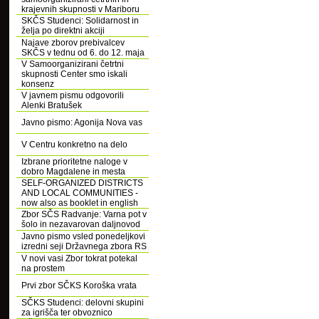
krajevnih skupnosti v Mariboru
SKČS Studenci: Solidarnost in
želja po direktni akciji
Najave zborov prebivalcev
SKČS v tednu od 6. do 12. maja
V Samoorganizirani četrtni
skupnosti Center smo iskali
konsenz
V javnem pismu odgovorili
Alenki Bratušek
Javno pismo: Agonija Nova vas
V Centru konkretno na delo
Izbrane prioritetne naloge v
dobro Magdalene in mesta
SELF-ORGANIZED DISTRICTS
AND LOCAL COMMUNITIES -
now also as booklet in english
Zbor SČS Radvanje: Varna pot v
šolo in nezavarovan daljnovod
Javno pismo vsled ponedeljkovi
izredni seji Državnega zbora RS
V novi vasi Zbor tokrat potekal
na prostem
Prvi zbor SČKS Koroška vrata
SČKS Studenci: delovni skupini
za igrišča ter obvoznico