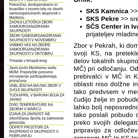
Pokončno, dostojanstveno in
tovariško v novem letu na zborih
SKS Kamnica
>> 
samoorganiziranih skupnosti v
SKS Pekre
>>
sr
Mariboru
ZADNJI LETOŠNJI ZBORI
SČS Center in I
SAMOORGANIZIRANIH
SKUPNOSTI
prijateljev mladi
ZBORI SAMOORGANIZIRANIH
SKUPNOSTI V NOVEMBRU
Zbor v Pekrah, ki dom
VABIMO VAS NA ZBORE
SAMOORGANIZIRANIH
svoji KS, na pretekl
SKUPNOSTI V OKTOBRU
delov lokalnih skupno
Trmasto v trinajsti krog
MČ) pri odločanju. Odv
Javni poziv Mestnemu svetu
MOM: Preprečite ponovno
prebivalci v MČ in K
mrcvarjenje participativnega
proračuna
oblasti niso dolžne i
VABLJENI NA MAJSKI ZBOR V
SVOJI SKUPNOSTI
tako predvsem v mes
TUDI APRIL V BARVAH BOJA ZA
čudijo želje in pobud
JAVNO
DVIG TEMPERATURE NA
lahko bolj neposredno
ZBORIH V MARCU
tako poslali pobudo 
IZJAVA ZA JAVNOST: NE
izkoriščanju športa za zakrivanje
preko svojih delegat
genocida
ODPRTI PROSTORI ZA
pripravijo za odloče
RAZPRAVO O SKUPNOSTI V
FEBRUARJU