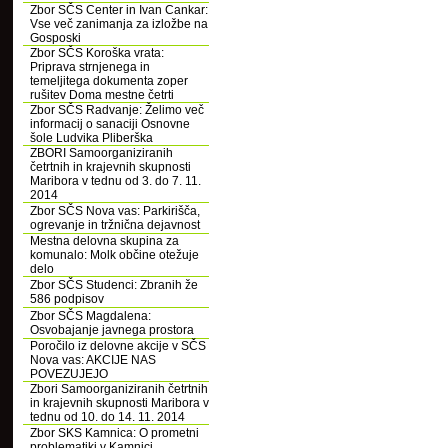
Zbor SČS Center in Ivan Cankar:
Vse več zanimanja za izložbe na
Gosposki
Zbor SČS Koroška vrata:
Priprava strnjenega in
temeljitega dokumenta zoper
rušitev Doma mestne četrti
Zbor SČS Radvanje: Želimo več
informacij o sanaciji Osnovne
šole Ludvika Pliberška
ZBORI Samoorganiziranih
četrtnih in krajevnih skupnosti
Maribora v tednu od 3. do 7. 11.
2014
Zbor SČS Nova vas: Parkirišča,
ogrevanje in tržnična dejavnost
Mestna delovna skupina za
komunalo: Molk občine otežuje
delo
Zbor SČS Studenci: Zbranih že
586 podpisov
Zbor SČS Magdalena:
Osvobajanje javnega prostora
Poročilo iz delovne akcije v SČS
Nova vas: AKCIJE NAS
POVEZUJEJO
Zbori Samoorganiziranih četrtnih
in krajevnih skupnosti Maribora v
tednu od 10. do 14. 11. 2014
Zbor SKS Kamnica: O prometni
problematiki v Kamnici