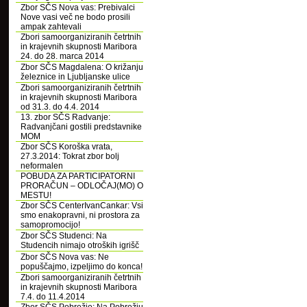
Zbor SČS Nova vas: Prebivalci
Nove vasi več ne bodo prosili
ampak zahtevali
Zbori samoorganiziranih četrtnih
in krajevnih skupnosti Maribora
24. do 28. marca 2014
Zbor SČS Magdalena: O križanju
železnice in Ljubljanske ulice
Zbori samoorganiziranih četrtnih
in krajevnih skupnosti Maribora
od 31.3. do 4.4. 2014
13. zbor SČS Radvanje:
Radvanjčani gostili predstavnike
MOM
Zbor SČS Koroška vrata,
27.3.2014: Tokrat zbor bolj
neformalen
POBUDA ZA PARTICIPATORNI
PRORAČUN – ODLOČAJ(MO) O
MESTU!
Zbor SČS CenterIvanCankar: Vsi
smo enakopravni, ni prostora za
samopromocijo!
Zbor SČS Studenci: Na
Studencih nimajo otroških igrišč
Zbor SČS Nova vas: Ne
popuščajmo, izpeljimo do konca!
Zbori samoorganiziranih četrtnih
in krajevnih skupnosti Maribora
7.4. do 11.4.2014