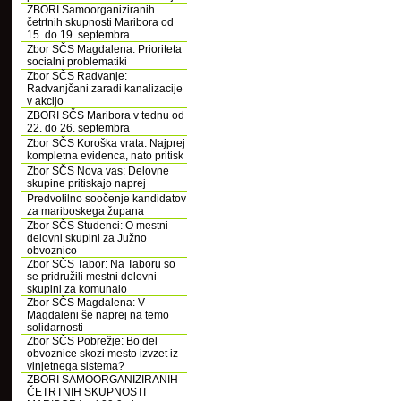
ZBORI Samoorganiziranih
četrtnih skupnosti Maribora od
15. do 19. septembra
Zbor SČS Magdalena: Prioriteta
socialni problematiki
Zbor SČS Radvanje:
Radvanjčani zaradi kanalizacije
v akcijo
ZBORI SČS Maribora v tednu od
22. do 26. septembra
Zbor SČS Koroška vrata: Najprej
kompletna evidenca, nato pritisk
Zbor SČS Nova vas: Delovne
skupine pritiskajo naprej
Predvolilno soočenje kandidatov
za mariboskega župana
Zbor SČS Studenci: O mestni
delovni skupini za Južno
obvoznico
Zbor SČS Tabor: Na Taboru so
se pridružili mestni delovni
skupini za komunalo
Zbor SČS Magdalena: V
Magdaleni še naprej na temo
solidarnosti
Zbor SČS Pobrežje: Bo del
obvoznice skozi mesto izvzet iz
vinjetnega sistema?
ZBORI SAMOORGANIZIRANIH
ČETRTNIH SKUPNOSTI