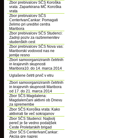
Zbor prebivalcev SČS Koroška
vrata: Zaparkirana MČ Koroška
vrata
Zbor prebivalcev SČS
CenterIvanCankar: Pomagati
želimo pri ureditvi centra
Maribora
Zbor prebivalcev SČS Studenci:
Zadnji poziv za razbremenitev
studenških cest
Zbor prebivalcev SČS Nova vas:
Mariborski vodovod nas ne
jemlje resno
Zbori samoorganiziranih četrtnih
in krajevnih skupnosti
Maribora10. do 14. marca 2014
Uglašene četrti prvič v etru
Zbori samoorganiziranih četrtnih
in krajevnih skupnosti Maribora
od 17. do 21. marca 2014
Zbor SČS Magdalena:
Magdalenčani aktivni ob Dnevu
za spremembe
Zbor SČS Koroška vrata: Kako
aktivirati še več sokrajanov
Zbor SČS Studenci: Najbolj
pereč je še vedno podaljšek
Ceste Proletarskih brigad
Zbor SČS CenterIvanCankar:
Akcija gre naprej