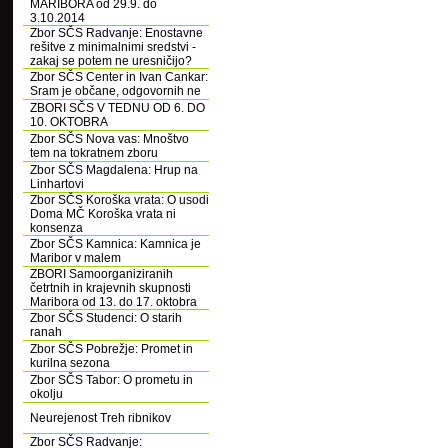
MARIBORA od 29.9. do
3.10.2014
Zbor SČS Radvanje: Enostavne
rešitve z minimalnimi sredstvi -
zakaj se potem ne uresničijo?
Zbor SČS Center in Ivan Cankar:
Sram je občane, odgovornih ne
ZBORI SČS V TEDNU OD 6. DO
10. OKTOBRA
Zbor SČS Nova vas: Mnoštvo
tem na tokratnem zboru
Zbor SČS Magdalena: Hrup na
Linhartovi
Zbor SČS Koroška vrata: O usodi
Doma MČ Koroška vrata ni
konsenza
Zbor SČS Kamnica: Kamnica je
Maribor v malem
ZBORI Samoorganiziranih
četrtnih in krajevnih skupnosti
Maribora od 13. do 17. oktobra
Zbor SČS Studenci: O starih
ranah
Zbor SČS Pobrežje: Promet in
kurilna sezona
Zbor SČS Tabor: O prometu in
okolju
Neurejenost Treh ribnikov
Zbor SČS Radvanje: