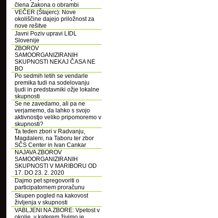
člena Zakona o obrambi
VEČER (Štajerc): Nove
okoliščine dajejo priložnost za
nove rešitve
Javni Poziv upravi LIDL
Slovenije
ZBOROV
SAMOORGANIZIRANIH
SKUPNOSTI NEKAJ ČASA NE
BO
Po sedmih letih se vendarle
premika tudi na sodelovanju
ljudi in predstavniki ožje lokalne
skupnosti
Se ne zavedamo, ali pa ne
verjamemo, da lahko s svojo
aktivnostjo veliko pripomoremo v
skupnosti?
Ta teden zbori v Radvanju,
Magdaleni, na Taboru ter zbor
SČS Center in Ivan Cankar
NAJAVA ZBOROV
SAMOORGANIZIRANIH
SKUPNOSTI V MARIBORU OD
17. DO 23. 2. 2020
Dajmo pet spregovoriti o
participatornem proračunu
Skupen pogled na kakovost
življenja v skupnosti
VABLJENI NA ZBORE: Vpetost v
okolje, v katerem živimo je