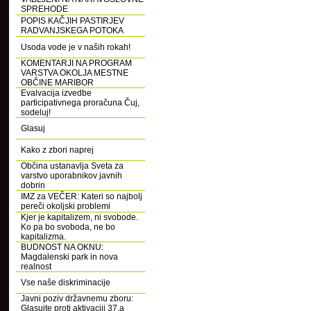
SPREHODE
POPIS KAČJIH PASTIRJEV
RADVANJSKEGA POTOKA
Usoda vode je v naših rokah!
KOMENTARJI NA PROGRAM
VARSTVA OKOLJA MESTNE
OBČINE MARIBOR
Evalvacija izvedbe
participativnega proračuna Čuj,
sodeluj!
Glasuj
Kako z zbori naprej
Občina ustanavlja Sveta za
varstvo uporabnikov javnih
dobrin
IMZ za VEČER: Kateri so najbolj
pereči okoljski problemi
Kjer je kapitalizem, ni svobode.
Ko pa bo svoboda, ne bo
kapitalizma.
BUDNOST NA OKNU:
Magdalenski park in nova
realnost
Vse naše diskriminacije
Javni poziv državnemu zboru:
Glasujte proti aktivaciji 37.a