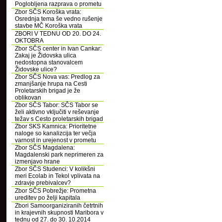
Poglobljena razprava o prometu
Zbor SČS Koroška vrata:
Osrednja tema še vedno rušenje
stavbe MČ Koroška vrata
ZBORI V TEDNU OD 20. DO 24.
OKTOBRA
Zbor SČS center in Ivan Cankar:
Zakaj je Židovska ulica
nedostopna stanovalcem
Židovske ulice?
Zbor SČS Nova vas: Predlog za
zmanjšanje hrupa na Cesti
Proletarskih brigad je že
oblikovan
Zbor SČS Tabor: SČS Tabor se
želi aktivno vključiti v reševanje
težav s Cesto proletarskih brigad
Zbor SKS Kamnica: Prioritetne
naloge so kanalizcija ter večja
varnost in urejenost v prometu
Zbor SČS Magdalena:
Magdalenski park neprimeren za
izmenjavo hrane
Zbor SČS Studenci: V kolikšni
meri Ecolab in Tekol vplivata na
zdravje prebivalcev?
Zbor SČS Pobrežje: Prometna
ureditev po želji kapitala
Zbori Samoorganiziranih četrtnih
in krajevnih skupnosti Maribora v
tednu od 27. do 30. 10.2014