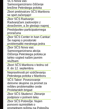
SČS Nova vas:
Samoorganizirano čiščenje
brežine Pekrskega potoka
Zbori prebivalcev SČS Maribora
se spet začenjajo!
Zbor SČS Radvanje:
Radvanjčani zadovoljni z
doseženim, a že gledajo naprej
Predstavitev participatornega
proračuna
Zbor SČS Center in Ivan Cankar:
Še naprej o prostorski
problematiki mestnega jedra
Zbor SČS Nova vas:
Samoorganizirana akcija
čiščenja Pekrskega potoka je
lahko vzgled našim javnim
službam
Zbori SČS Maribora v tednu od
8. do 12. septembra
Nepravilnosti pri vzdrževanju
Pekrskega potoka v Mariboru
SČS Tabor: Povezovanje
delovne skupine za promet za
rešitev problematike ceste
Proletarskih brigad
Zbor SČS Studenci: Zbiranje
podpisov v polnem teku
Zbor SČS Pobrežje: Nujen
ponovni razmislitek o
prometnem režimu na Pobrežju