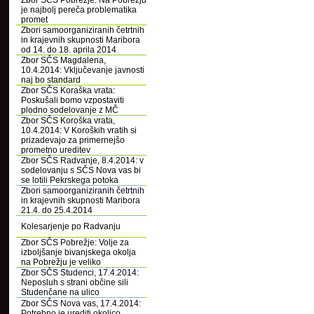
Zbor SČS Pobrežje: Na Pobrežju
je najbolj pereča problematika
promet
Zbori samoorganiziranih četrtnih
in krajevnih skupnosti Maribora
od 14. do 18. aprila 2014
Zbor SČS Magdalena,
10.4.2014: Vključevanje javnosti
naj bo standard
Zbor SČS Koraška vrata:
Poskušali bomo vzpostaviti
plodno sodelovanje z MČ
Zbor SČS Koroška vrata,
10.4.2014: V Koroških vratih si
prizadevajo za primernejšo
prometno ureditev
Zbor SČS Radvanje, 8.4.2014: v
sodelovanju s SČS Nova vas bi
se lotili Pekrskega potoka
Zbori samoorganiziranih četrtnih
in krajevnih skupnosti Maribora
21.4. do 25.4.2014
Kolesarjenje po Radvanju
Zbor SČS Pobrežje: Volje za
izboljšanje bivanjskega okolja
na Pobrežju je veliko
Zbor SČS Studenci, 17.4.2014:
Neposluh s strani občine sili
Studenčane na ulico
Zbor SČS Nova vas, 17.4.2014:
Potrebno je urediti okolico