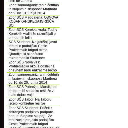
četrt ne zanima
Zbori samoorganiziranih četrtnih
in krajevnih skupnosti Maribora
od 9. do 13. junija 2014
Zbor SČS Magdalena: OBNOVA
KOŠARKARSKEGA IGRIŠČA
BO!
Zbor SČS Koroška vrata: Tudi v
Koroških vratih že razmišljali o
prihodnjih letih
SČS Studenci: Na jutrišnji javni
tribuni o podaljšku Ceste
Proleterskih brigad mimo
Qlandije, ki bi občutno
razbremenila Studence
Zbor SČS Nova vas:
Problematika okolja odslej na
dnevnem redu enkrat mesečno
Zbori samoorganiziranih četrtnih
in krajevnih skupnosti Maribora
od 16. do 20. junija 2014
Zbor SČS Pobrežje: Marsikateri
problem bi se lahko rešil že z
malo dobre volje
Zbor SČS Tabor: Na Taboru
iščejo konkretne rešitve
Zbor SČS Studenci: Pričeli z
zbiranjem podpisov podpore
pobudi Stopimo skupaj – ZA
realizacijo projekta podaljška
Ceste Proletarskih brigad