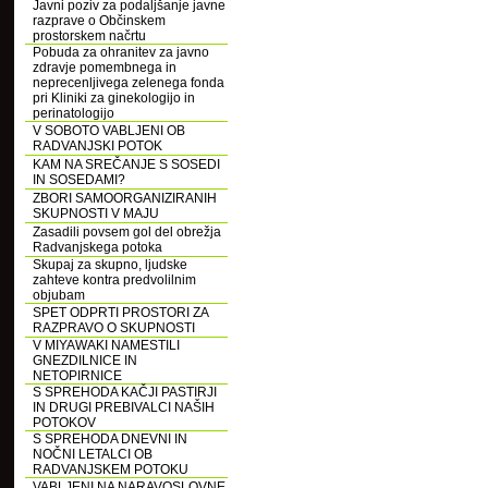
Javni poziv za podaljšanje javne
razprave o Občinskem
prostorskem načrtu
Pobuda za ohranitev za javno
zdravje pomembnega in
neprecenljivega zelenega fonda
pri Kliniki za ginekologijo in
perinatologijo
V SOBOTO VABLJENI OB
RADVANJSKI POTOK
KAM NA SREČANJE S SOSEDI
IN SOSEDAMI?
ZBORI SAMOORGANIZIRANIH
SKUPNOSTI V MAJU
Zasadili povsem gol del obrežja
Radvanjskega potoka
Skupaj za skupno, ljudske
zahteve kontra predvolilnim
objubam
SPET ODPRTI PROSTORI ZA
RAZPRAVO O SKUPNOSTI
V MIYAWAKI NAMESTILI
GNEZDILNICE IN
NETOPIRNICE
S SPREHODA KAČJI PASTIRJI
IN DRUGI PREBIVALCI NAŠIH
POTOKOV
S SPREHODA DNEVNI IN
NOČNI LETALCI OB
RADVANJSKEM POTOKU
VABLJENI NA NARAVOSLOVNE