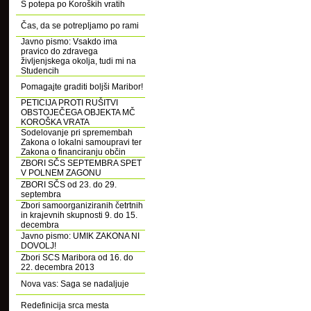
S potepa po Koroških vratih
Čas, da se potrepljamo po rami
Javno pismo: Vsakdo ima
pravico do zdravega
življenjskega okolja, tudi mi na
Studencih
Pomagajte graditi boljši Maribor!
PETICIJA PROTI RUŠITVI
OBSTOJEČEGA OBJEKTA MČ
KOROŠKA VRATA
Sodelovanje pri spremembah
Zakona o lokalni samoupravi ter
Zakona o financiranju občin
ZBORI SČS SEPTEMBRA SPET
V POLNEM ZAGONU
ZBORI SČS od 23. do 29.
septembra
Zbori samoorganiziranih četrtnih
in krajevnih skupnosti 9. do 15.
decembra
Javno pismo: UMIK ZAKONA NI
DOVOLJ!
Zbori SCS Maribora od 16. do
22. decembra 2013
Nova vas: Saga se nadaljuje
Redefinicija srca mesta