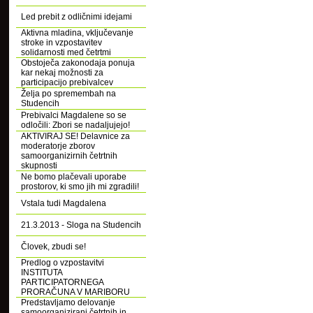
Led prebit z odličnimi idejami
Aktivna mladina, vključevanje
stroke in vzpostavitev
solidarnosti med četrtmi
Obstoječa zakonodaja ponuja
kar nekaj možnosti za
participacijo prebivalcev
Želja po spremembah na
Studencih
Prebivalci Magdalene so se
odločili: Zbori se nadaljujejo!
AKTIVIRAJ SE! Delavnice za
moderatorje zborov
samoorganizirnih četrtnih
skupnosti
Ne bomo plačevali uporabe
prostorov, ki smo jih mi zgradili!
Vstala tudi Magdalena
21.3.2013 - Sloga na Studencih
Človek, zbudi se!
Predlog o vzpostavitvi
INSTITUTA
PARTICIPATORNEGA
PRORAČUNA V MARIBORU
Predstavljamo delovanje
samoorganizirani četrtnih in