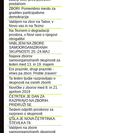
predahom
ZBORI: Pomembno mesto za
graditev participativne
demokracije
Vabljeni na zbor na Tabor, v
Novo vas in na Tezno
Na Teznem o degradaciji
prostora, v Novi vasi o njegovi
obogatitvi
VABLJENI NA ZBORE
SAMOORGANIZIRANIH
SKUPNOSTI: 20.-24.MAJ
Najava zborov
samoorganiziranih skupnosti za
teden med 13. in 19. majem
Eni prazniki, drugi prazniki -
vmes pa zbori. Pridite zraven!
Ta teden ljudje razpravljajo o
skupnosti na osmih zborih
Novičke z zborov med 8. in 21.
aprilom 2019
ČETRTEK JE DAN ZA
RAZPRAVO NA ZBORIH.
PRIDRUŽI SE.
Sedem odprtih prostorov za
razpravo o skupnosti
IZŠLA JE NOVA ČETRTINKA.
ŠTEVILKA 78.
Vabljeni na zbore
samoorganiziranih skupnosti