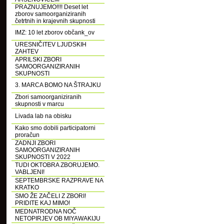
PRAZNUJEMO!!!! Deset let
zborov samoorganiziranih
četrtnih in krajevnih skupnosti
IMZ: 10 let zborov občank_ov
URESNIČITEV LJUDSKIH
ZAHTEV
APRILSKI ZBORI
SAMOORGANIZIRANIH
SKUPNOSTI
3. MARCA BOMO NA ŠTRAJKU
Zbori samoorganiziranih
skupnosti v marcu
Livada lab na obisku
Kako smo dobili participatorni
proračun
ZADNJI ZBORI
SAMOORGANIZIRANIH
SKUPNOSTI V 2022
TUDI OKTOBRA ZBORUJEMO.
VABLJENI!
SEPTEMBRSKE RAZPRAVE NA
KRATKO
SMO ŽE ZAČELI Z ZBORI!
PRIDITE KAJ MIMO!
MEDNATRODNA NOČ
NETOPIRJEV OB MIYAWAKIJU