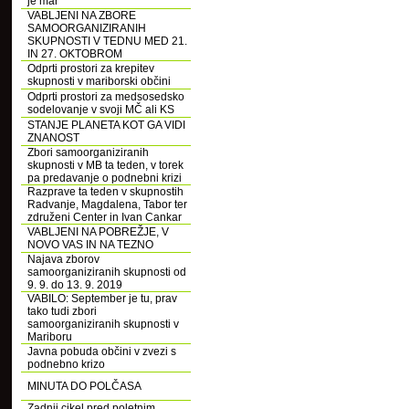
je mar
VABLJENI NA ZBORE
SAMOORGANIZIRANIH
SKUPNOSTI V TEDNU MED 21.
IN 27. OKTOBROM
Odprti prostori za krepitev
skupnosti v mariborski občini
Odprti prostori za medsosedsko
sodelovanje v svoji MČ ali KS
STANJE PLANETA KOT GA VIDI
ZNANOST
Zbori samoorganiziranih
skupnosti v MB ta teden, v torek
pa predavanje o podnebni krizi
Razprave ta teden v skupnostih
Radvanje, Magdalena, Tabor ter
združeni Center in Ivan Cankar
VABLJENI NA POBREŽJE, V
NOVO VAS IN NA TEZNO
Najava zborov
samoorganiziranih skupnosti od
9. 9. do 13. 9. 2019
VABILO: September je tu, prav
tako tudi zbori
samoorganiziranih skupnosti v
Mariboru
Javna pobuda občini v zvezi s
podnebno krizo
MINUTA DO POLČASA
Zadnji cikel pred poletnim