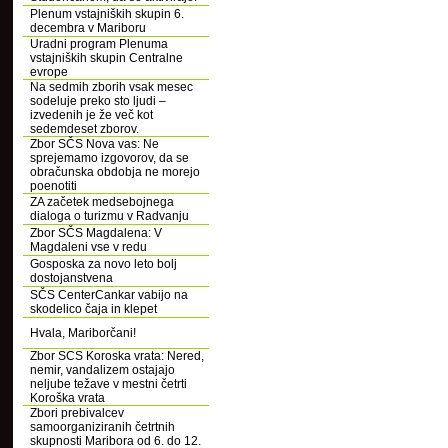
Plenum vstajniških skupin 6.
decembra v Mariboru
Uradni program Plenuma
vstajniških skupin Centralne
evrope
Na sedmih zborih vsak mesec
sodeluje preko sto ljudi –
izvedenih je že več kot
sedemdeset zborov.
Zbor SČS Nova vas: Ne
sprejemamo izgovorov, da se
obračunska obdobja ne morejo
poenotiti
ZA začetek medsebojnega
dialoga o turizmu v Radvanju
Zbor SČS Magdalena: V
Magdaleni vse v redu
Gosposka za novo leto bolj
dostojanstvena
SČS CenterCankar vabijo na
skodelico čaja in klepet
Hvala, Mariborčani!
Zbor SCS Koroska vrata: Nered,
nemir, vandalizem ostajajo
neljube težave v mestni četrti
Koroška vrata
Zbori prebivalcev
samoorganiziranih četrtnih
skupnosti Maribora od 6. do 12.