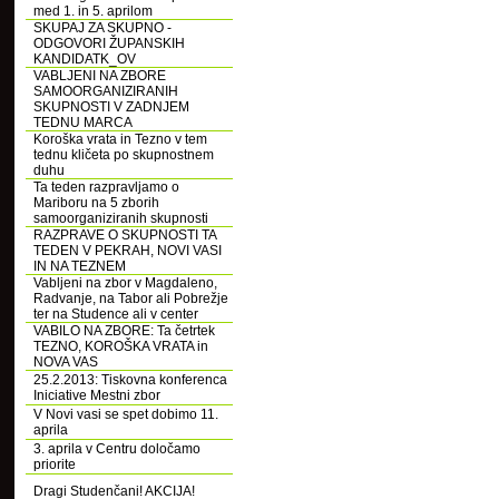
med 1. in 5. aprilom
SKUPAJ ZA SKUPNO -
ODGOVORI ŽUPANSKIH
KANDIDATK_OV
VABLJENI NA ZBORE
SAMOORGANIZIRANIH
SKUPNOSTI V ZADNJEM
TEDNU MARCA
Koroška vrata in Tezno v tem
tednu kličeta po skupnostnem
duhu
Ta teden razpravljamo o
Mariboru na 5 zborih
samoorganiziranih skupnosti
RAZPRAVE O SKUPNOSTI TA
TEDEN V PEKRAH, NOVI VASI
IN NA TEZNEM
Vabljeni na zbor v Magdaleno,
Radvanje, na Tabor ali Pobrežje
ter na Studence ali v center
VABILO NA ZBORE: Ta četrtek
TEZNO, KOROŠKA VRATA in
NOVA VAS
25.2.2013: Tiskovna konferenca
Iniciative Mestni zbor
V Novi vasi se spet dobimo 11.
aprila
3. aprila v Centru določamo
priorite
Dragi Studenčani! AKCIJA!