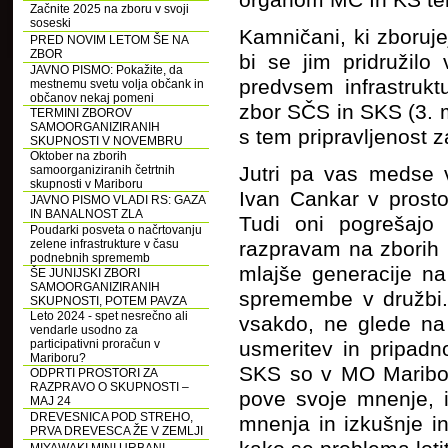
organom MČ In KS ter
Začnite 2025 na zboru v svoji
soseski
Kamničani, ki zboruj
PRED NOVIM LETOM ŠE NA
ZBOR
bi se jim pridružilo 
JAVNO PISMO: Pokažite, da
predvsem infrastrukt
mestnemu svetu volja občank in
občanov nekaj pomeni
zbor SČS in SKS (3. m
TERMINI ZBOROV
SAMOORGANIZIRANIH
s tem pripravljenost z
SKUPNOSTI V NOVEMBRU
Oktober na zborih
Jutri pa vas medse 
samoorganiziranih četrtnih
skupnosti v Mariboru
Ivan Cankar v prosto
JAVNO PISMO VLADI RS: GAZA
IN BANALNOST ZLA
Tudi oni pogrešajo
Poudarki posveta o načrtovanju
zelene infrastrukture v času
razpravam na zborih 
podnebnih sprememb
mlajše generacije na 
ŠE JUNIJSKI ZBORI
SAMOORGANIZIRANIH
spremembe v družbi. 
SKUPNOSTI, POTEM PAVZA
Leto 2024 - spet nesrečno ali
vsakdo, ne glede na 
vendarle usodno za
participativni proračun v
usmeritev in pripadn
Mariboru?
SKS so v MO Maribor 
ODPRTI PROSTORI ZA
RAZPRAVO O SKUPNOSTI –
pove svoje mnenje, i
MAJ 24
DREVESNICA POD STREHO,
mnenja in izkušnje in
PRVA DREVESCA ŽE V ZEMLJI