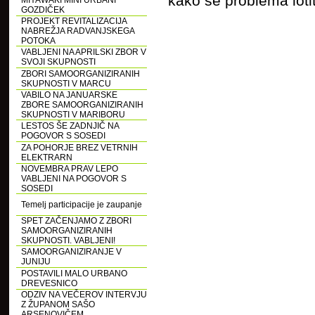
kako se problema lotit
MIYAWAKI MINI URBANI
GOZDIČEK
PROJEKT REVITALIZACIJA
NABREŽJA RADVANJSKEGA
POTOKA
VABLJENI NA APRILSKI ZBOR V
SVOJI SKUPNOSTI
ZBORI SAMOORGANIZIRANIH
SKUPNOSTI V MARCU
VABILO NA JANUARSKE
ZBORE SAMOORGANIZIRANIH
SKUPNOSTI V MARIBORU
LESTOS ŠE ZADNJIČ NA
POGOVOR S SOSEDI
ZA POHORJE BREZ VETRNIH
ELEKTRARN
NOVEMBRA PRAV LEPO
VABLJENI NA POGOVOR S
SOSEDI
Temelj participacije je zaupanje
SPET ZAČENJAMO Z ZBORI
SAMOORGANIZIRANIH
SKUPNOSTI. VABLJENI!
SAMOORGANIZIRANJE V
JUNIJU
POSTAVILI MALO URBANO
DREVESNICO
ODZIV NA VEČEROV INTERVJU
Z ŽUPANOM SAŠO
ARSENOVIČEM