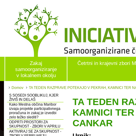
Zakaj
Četrtni in krajevni zbori 
samoorganiziranje
v lokalnem okolju
Domov
TA TEDEN RAZPRAVE POTEKAJO V PEKRAH, KAMNICI TER N
S SOSEDI SOOBLIKUJ, KJER
TA TEDEN R
ŽIVIŠ IN DELAŠ
Kako Mestna občina Maribor
izvaja projekte participativnega
KAMNICI TER
proračuna in zakaj je izvedbi
zelo težko slediti?
CANKAR
ODPRTI PROSTORI ZA
SKUPNOST - ZBORI V APRILU
AKTIVIRAJ SE ZA SKUPNOST -
Urnik:
ZBORI V FEBRUARJU