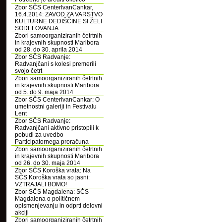
Zbor SČS CenterIvanCankar,
16.4.2014: ZAVOD ZA VARSTVO
KULTURNE DEDIŠČINE SI ŽELI
SODELOVANJA
Zbori samoorganiziranih četrtnih
in krajevnih skupnosti Maribora
od 28. do 30. aprila 2014
Zbor SČS Radvanje:
Radvanjčani s kolesi premerili
svojo četrt
Zbori samoorganiziranih četrtnih
in krajevnih skupnosti Maribora
od 5. do 9. maja 2014
Zbor SČS CenterIvanCankar: O
umetnostni galeriji in Festivalu
Lent
Zbor SČS Radvanje:
Radvanjčani aktivno pristopili k
pobudi za uvedbo
Participatornega proračuna
Zbori samoorganiziranih četrtnih
in krajevnih skupnosti Maribora
od 26. do 30. maja 2014
Zbor SČS Koroška vrata: Na
SČS Koroška vrata so jasni:
VZTRAJALI BOMO!
Zbor SČS Magdalena: SČS
Magdalena o političnem
opismenjevanju in odprti delovni
akciji
Zbori samoorganiziranih četrtnih