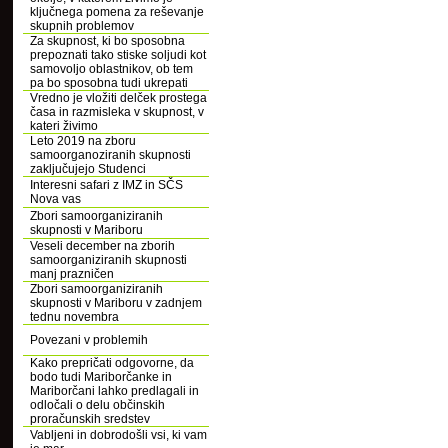
ključnega pomena za reševanje
skupnih problemov
Za skupnost, ki bo sposobna
prepoznati tako stiske soljudi kot
samovoljo oblastnikov, ob tem
pa bo sposobna tudi ukrepati
Vredno je vložiti delček prostega
časa in razmisleka v skupnost, v
kateri živimo
Leto 2019 na zboru
samoorganoziranih skupnosti
zaključujejo Studenci
Interesni safari z IMZ in SČS
Nova vas
Zbori samoorganiziranih
skupnosti v Mariboru
Veseli december na zborih
samoorganiziranih skupnosti
manj prazničen
Zbori samoorganiziranih
skupnosti v Mariboru v zadnjem
tednu novembra
Povezani v problemih
Kako prepričati odgovorne, da
bodo tudi Mariborčanke in
Mariborčani lahko predlagali in
odločali o delu občinskih
proračunskih sredstev
Vabljeni in dobrodošli vsi, ki vam