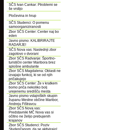
SČS Ivan Cankar: Ptroblemi se
še vrstijo
Pločevina in hrup
SČS Studenci: O pomenu
samoorganiziranosti
Zbor SČS Center: Center naj bo
eden
Javno pismo: KALIBRIRAJTE
RADARJE!
SČS Nova vas: Naslednji zbor
zagotovo v dvorani
Zbor SČS Radvanje: Športno-
turistični center Maribora brez
splošne ambulante
Zbor SČS Magdalena: Oblasti ne
izvajajo funkcij, ki se od njih
pričakujejo
Zbor SČS Center: Že v kratkem
bomo priča nekoliko bolj
urejenemu središču mesta
Javno pismo vstajniških skupin
županu Mestne občine Maribor,
Andreju Fištravcu
Zbor SČS Nova vas:
Predstavniki MČ Nova vas si
očitno ne želijo prebujenih
krajanov
Zbor SČS Studenci: Poziv
Studenčanom, da se aktivirajo!