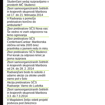
Studenčani sedaj razpravljamo v
prostorih MČ Studenci
Zbori samoorganiziranih četrtnih
in krajevnih skupnosti Maribora
od 17. do 21. februarja 2014
V Radvanju s pomočjo
prebivalcev končno do
ambulante?
Zbor prebivalcev SČS Nova vas:
Še vedno ni vseh odgovorov na
temo ogrevanja
Zbor prebivalcev SČS
CenterIvanCankar: Mariborska
občina od leta 2005 brez
pravilnika o javnem redu in miru
Zbor prebivalcev SČS Studenci:
Prvi korak za odpravo krivic je
javna razprava
Zbori samoorganiziranih četrtnih
in krajevnih skupnosti Maribora
od 24. do 28. 2. 2014
Radvanjčani bodo to soboto z
udarno akcijo za otroke uredili
varno pot v šolo
Akcija prebivalcev SČS
Radvanje: Varno do Ludvika
Zbori samoorganiziranih četrtnih
in krajevnih skupnosti Maribora
3.3. do 7.3.2014
V Magdaleni želijo videti projekt
podvoza pod železnico