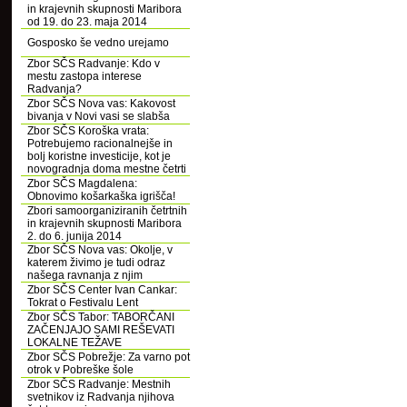
in krajevnih skupnosti Maribora
od 19. do 23. maja 2014
Gosposko še vedno urejamo
Zbor SČS Radvanje: Kdo v
mestu zastopa interese
Radvanja?
Zbor SČS Nova vas: Kakovost
bivanja v Novi vasi se slabša
Zbor SČS Koroška vrata:
Potrebujemo racionalnejše in
bolj koristne investicije, kot je
novogradnja doma mestne četrti
Zbor SČS Magdalena:
Obnovimo košarkaška igrišča!
Zbori samoorganiziranih četrtnih
in krajevnih skupnosti Maribora
2. do 6. junija 2014
Zbor SČS Nova vas: Okolje, v
katerem živimo je tudi odraz
našega ravnanja z njim
Zbor SČS Center Ivan Cankar:
Tokrat o Festivalu Lent
Zbor SČS Tabor: TABORČANI
ZAČENJAJO SAMI REŠEVATI
LOKALNE TEŽAVE
Zbor SČS Pobrežje: Za varno pot
otrok v Pobreške šole
Zbor SČS Radvanje: Mestnih
svetnikov iz Radvanja njihova