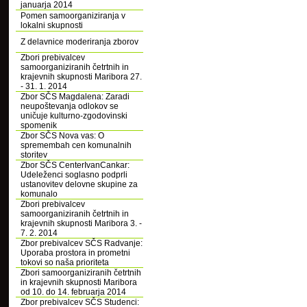
januarja 2014
Pomen samoorganiziranja v
lokalni skupnosti
Z delavnice moderiranja zborov
Zbori prebivalcev
samoorganiziranih četrtnih in
krajevnih skupnosti Maribora 27.
- 31. 1. 2014
Zbor SČS Magdalena: Zaradi
neupoštevanja odlokov se
uničuje kulturno-zgodovinski
spomenik
Zbor SČS Nova vas: O
spremembah cen komunalnih
storitev
Zbor SČS CenterIvanCankar:
Udeleženci soglasno podprli
ustanovitev delovne skupine za
komunalo
Zbori prebivalcev
samoorganiziranih četrtnih in
krajevnih skupnosti Maribora 3. -
7. 2. 2014
Zbor prebivalcev SČS Radvanje:
Uporaba prostora in prometni
tokovi so naša prioriteta
Zbori samoorganiziranih četrtnih
in krajevnih skupnosti Maribora
od 10. do 14. februarja 2014
Zbor prebivalcev SČS Studenci: