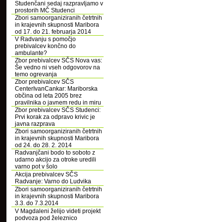
Studenčani sedaj razpravljamo v
prostorih MČ Studenci
Zbori samoorganiziranih četrtnih
in krajevnih skupnosti Maribora
od 17. do 21. februarja 2014
V Radvanju s pomočjo
prebivalcev končno do
ambulante?
Zbor prebivalcev SČS Nova vas:
Še vedno ni vseh odgovorov na
temo ogrevanja
Zbor prebivalcev SČS
CenterIvanCankar: Mariborska
občina od leta 2005 brez
pravilnika o javnem redu in miru
Zbor prebivalcev SČS Studenci:
Prvi korak za odpravo krivic je
javna razprava
Zbori samoorganiziranih četrtnih
in krajevnih skupnosti Maribora
od 24. do 28. 2. 2014
Radvanjčani bodo to soboto z
udarno akcijo za otroke uredili
varno pot v šolo
Akcija prebivalcev SČS
Radvanje: Varno do Ludvika
Zbori samoorganiziranih četrtnih
in krajevnih skupnosti Maribora
3.3. do 7.3.2014
V Magdaleni želijo videti projekt
podvoza pod železnico