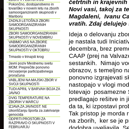
četrtnih in krajevni
Pokončno, dostojanstveno in
Novi vasi, takoj za t
tovariško v novem letu na zborih
samoorganiziranih skupnosti v
Magdaleni, Ivanu Ca
Mariboru
ZADNJI LETOŠNJI ZBORI
vratih. Zdaj delujej
SAMOORGANIZIRANIH
SKUPNOSTI
Ideja o delovanju zbo
ZBORI SAMOORGANIZIRANIH
SKUPNOSTI V NOVEMBRU
je nastala tudi Iniciat
VABIMO VAS NA ZBORE
SAMOORGANIZIRANIH
decembra, brez premo
SKUPNOSTI V OKTOBRU
CAAP (prej na Valvazo
Trmasto v trinajsti krog
sestankih. Nimajo vodi
Javni poziv Mestnemu svetu
MOM: Preprečite ponovno
obrazov, s temeljno 
mrcvarjenje participativnega
proračuna
ponovno izgrajevati sk
VABLJENI NA MAJSKI ZBOR V
nastopajo v vlogi mode
SVOJI SKUPNOSTI
TUDI APRIL V BARVAH BOJA ZA
lotevajo posamezne S
JAVNO
predlagajo rešitve in 
DVIG TEMPERATURE NA
ZBORIH V MARCU
da ta, ki izpostavi pr
IZJAVA ZA JAVNOST: NE
izkoriščanju športa za zakrivanje
Tak pristop je morda 
genocida
ODPRTI PROSTORI ZA
na zborih, ker se je 
RAZPRAVO O SKUPNOSTI V
dodobra uveljavila. Se
FEBRUARJU