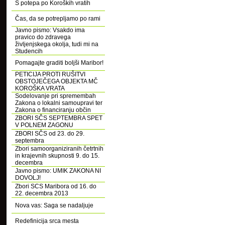
S potepa po Koroških vratih
Čas, da se potrepljamo po rami
Javno pismo: Vsakdo ima
pravico do zdravega
življenjskega okolja, tudi mi na
Studencih
Pomagajte graditi boljši Maribor!
PETICIJA PROTI RUŠITVI
OBSTOJEČEGA OBJEKTA MČ
KOROŠKA VRATA
Sodelovanje pri spremembah
Zakona o lokalni samoupravi ter
Zakona o financiranju občin
ZBORI SČS SEPTEMBRA SPET
V POLNEM ZAGONU
ZBORI SČS od 23. do 29.
septembra
Zbori samoorganiziranih četrtnih
in krajevnih skupnosti 9. do 15.
decembra
Javno pismo: UMIK ZAKONA NI
DOVOLJ!
Zbori SCS Maribora od 16. do
22. decembra 2013
Nova vas: Saga se nadaljuje
Redefinicija srca mesta