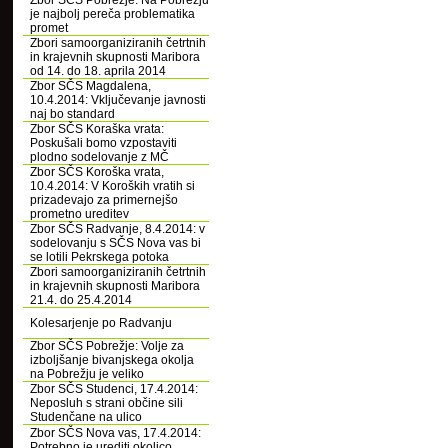
Zbor SČS Pobrežje: Na Pobrežju
je najbolj pereča problematika
promet
Zbori samoorganiziranih četrtnih
in krajevnih skupnosti Maribora
od 14. do 18. aprila 2014
Zbor SČS Magdalena,
10.4.2014: Vključevanje javnosti
naj bo standard
Zbor SČS Koraška vrata:
Poskušali bomo vzpostaviti
plodno sodelovanje z MČ
Zbor SČS Koroška vrata,
10.4.2014: V Koroških vratih si
prizadevajo za primernejšo
prometno ureditev
Zbor SČS Radvanje, 8.4.2014: v
sodelovanju s SČS Nova vas bi
se lotili Pekrskega potoka
Zbori samoorganiziranih četrtnih
in krajevnih skupnosti Maribora
21.4. do 25.4.2014
Kolesarjenje po Radvanju
Zbor SČS Pobrežje: Volje za
izboljšanje bivanjskega okolja
na Pobrežju je veliko
Zbor SČS Studenci, 17.4.2014:
Neposluh s strani občine sili
Studenčane na ulico
Zbor SČS Nova vas, 17.4.2014:
Potrebno je urediti okolico