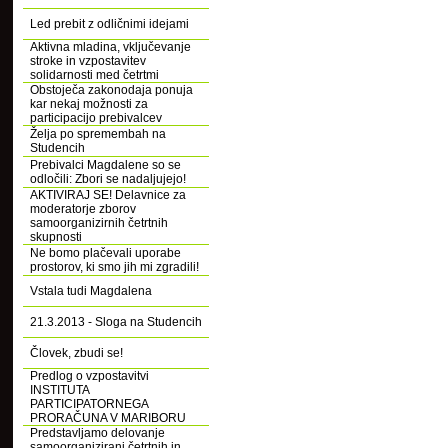
Led prebit z odličnimi idejami
Aktivna mladina, vključevanje
stroke in vzpostavitev
solidarnosti med četrtmi
Obstoječa zakonodaja ponuja
kar nekaj možnosti za
participacijo prebivalcev
Želja po spremembah na
Studencih
Prebivalci Magdalene so se
odločili: Zbori se nadaljujejo!
AKTIVIRAJ SE! Delavnice za
moderatorje zborov
samoorganizirnih četrtnih
skupnosti
Ne bomo plačevali uporabe
prostorov, ki smo jih mi zgradili!
Vstala tudi Magdalena
21.3.2013 - Sloga na Studencih
Človek, zbudi se!
Predlog o vzpostavitvi
INSTITUTA
PARTICIPATORNEGA
PRORAČUNA V MARIBORU
Predstavljamo delovanje
samoorganizirani četrtnih in