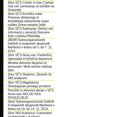
Zbor SČS Center in Ivan Cankar:
Vse več zanimanja za izložbe na
Gosposki
Zbor SČS Koroška vrata:
Priprava strnjenega in
temeljitega dokumenta zoper
rušitev Doma mestne četrti
Zbor SČS Radvanje: Želimo več
informacij o sanaciji Osnovne
šole Ludvika Pliberška
ZBORI Samoorganiziranih
četrtnih in krajevnih skupnosti
Maribora v tednu od 3. do 7. 11.
2014
Zbor SČS Nova vas: Parkirišča,
ogrevanje in tržnična dejavnost
Mestna delovna skupina za
komunalo: Molk občine otežuje
delo
Zbor SČS Studenci: Zbranih že
586 podpisov
Zbor SČS Magdalena:
Osvobajanje javnega prostora
Poročilo iz delovne akcije v SČS
Nova vas: AKCIJE NAS
POVEZUJEJO
Zbori Samoorganiziranih četrtnih
in krajevnih skupnosti Maribora v
tednu od 10. do 14. 11. 2014
Zbor SKS Kamnica: O prometni
problematiki v Kamnici