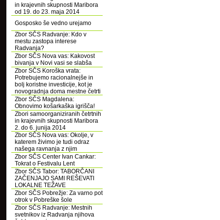
in krajevnih skupnosti Maribora
od 19. do 23. maja 2014
Gosposko še vedno urejamo
Zbor SČS Radvanje: Kdo v
mestu zastopa interese
Radvanja?
Zbor SČS Nova vas: Kakovost
bivanja v Novi vasi se slabša
Zbor SČS Koroška vrata:
Potrebujemo racionalnejše in
bolj koristne investicije, kot je
novogradnja doma mestne četrti
Zbor SČS Magdalena:
Obnovimo košarkaška igrišča!
Zbori samoorganiziranih četrtnih
in krajevnih skupnosti Maribora
2. do 6. junija 2014
Zbor SČS Nova vas: Okolje, v
katerem živimo je tudi odraz
našega ravnanja z njim
Zbor SČS Center Ivan Cankar:
Tokrat o Festivalu Lent
Zbor SČS Tabor: TABORČANI
ZAČENJAJO SAMI REŠEVATI
LOKALNE TEŽAVE
Zbor SČS Pobrežje: Za varno pot
otrok v Pobreške šole
Zbor SČS Radvanje: Mestnih
svetnikov iz Radvanja njihova