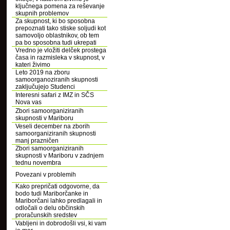
ključnega pomena za reševanje
skupnih problemov
Za skupnost, ki bo sposobna
prepoznati tako stiske soljudi kot
samovoljo oblastnikov, ob tem
pa bo sposobna tudi ukrepati
Vredno je vložiti delček prostega
časa in razmisleka v skupnost, v
kateri živimo
Leto 2019 na zboru
samoorganoziranih skupnosti
zaključujejo Studenci
Interesni safari z IMZ in SČS
Nova vas
Zbori samoorganiziranih
skupnosti v Mariboru
Veseli december na zborih
samoorganiziranih skupnosti
manj prazničen
Zbori samoorganiziranih
skupnosti v Mariboru v zadnjem
tednu novembra
Povezani v problemih
Kako prepričati odgovorne, da
bodo tudi Mariborčanke in
Mariborčani lahko predlagali in
odločali o delu občinskih
proračunskih sredstev
Vabljeni in dobrodošli vsi, ki vam