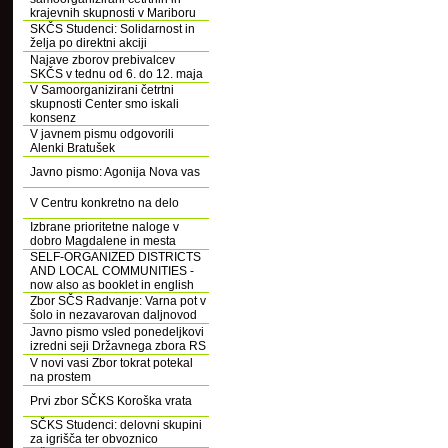
krajevnih skupnosti v Mariboru
SKČS Studenci: Solidarnost in
želja po direktni akciji
Najave zborov prebivalcev
SKČS v tednu od 6. do 12. maja
V Samoorganizirani četrtni
skupnosti Center smo iskali
konsenz
V javnem pismu odgovorili
Alenki Bratušek
Javno pismo: Agonija Nova vas
V Centru konkretno na delo
Izbrane prioritetne naloge v
dobro Magdalene in mesta
SELF-ORGANIZED DISTRICTS
AND LOCAL COMMUNITIES -
now also as booklet in english
Zbor SČS Radvanje: Varna pot v
šolo in nezavarovan daljnovod
Javno pismo vsled ponedeljkovi
izredni seji Državnega zbora RS
V novi vasi Zbor tokrat potekal
na prostem
Prvi zbor SČKS Koroška vrata
SČKS Studenci: delovni skupini
za igrišča ter obvoznico