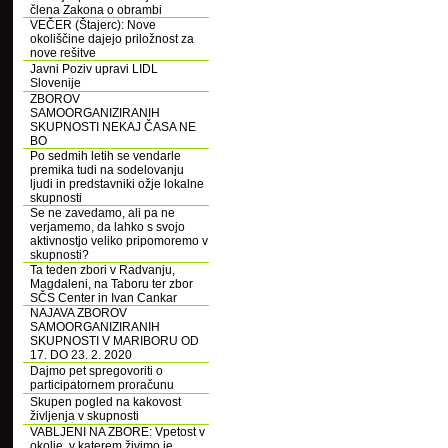
člena Zakona o obrambi
VEČER (Štajerc): Nove
okoliščine dajejo priložnost za
nove rešitve
Javni Poziv upravi LIDL
Slovenije
ZBOROV
SAMOORGANIZIRANIH
SKUPNOSTI NEKAJ ČASA NE
BO
Po sedmih letih se vendarle
premika tudi na sodelovanju
ljudi in predstavniki ožje lokalne
skupnosti
Se ne zavedamo, ali pa ne
verjamemo, da lahko s svojo
aktivnostjo veliko pripomoremo v
skupnosti?
Ta teden zbori v Radvanju,
Magdaleni, na Taboru ter zbor
SČS Center in Ivan Cankar
NAJAVA ZBOROV
SAMOORGANIZIRANIH
SKUPNOSTI V MARIBORU OD
17. DO 23. 2. 2020
Dajmo pet spregovoriti o
participatornem proračunu
Skupen pogled na kakovost
življenja v skupnosti
VABLJENI NA ZBORE: Vpetost v
okolje, v katerem živimo je