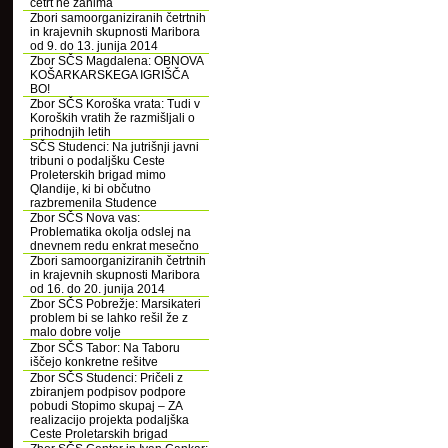
četrt ne zanima
Zbori samoorganiziranih četrtnih
in krajevnih skupnosti Maribora
od 9. do 13. junija 2014
Zbor SČS Magdalena: OBNOVA
KOŠARKARSKEGA IGRIŠČA
BO!
Zbor SČS Koroška vrata: Tudi v
Koroških vratih že razmišljali o
prihodnjih letih
SČS Studenci: Na jutrišnji javni
tribuni o podaljšku Ceste
Proleterskih brigad mimo
Qlandije, ki bi občutno
razbremenila Studence
Zbor SČS Nova vas:
Problematika okolja odslej na
dnevnem redu enkrat mesečno
Zbori samoorganiziranih četrtnih
in krajevnih skupnosti Maribora
od 16. do 20. junija 2014
Zbor SČS Pobrežje: Marsikateri
problem bi se lahko rešil že z
malo dobre volje
Zbor SČS Tabor: Na Taboru
iščejo konkretne rešitve
Zbor SČS Studenci: Pričeli z
zbiranjem podpisov podpore
pobudi Stopimo skupaj – ZA
realizacijo projekta podaljška
Ceste Proletarskih brigad