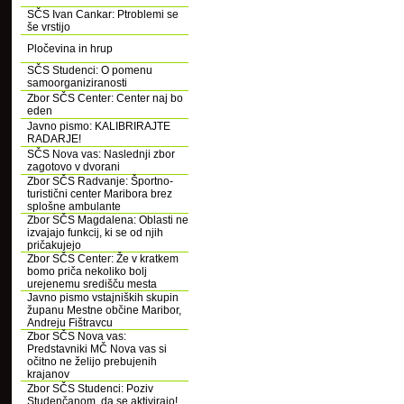
SČS Ivan Cankar: Ptroblemi se
še vrstijo
Pločevina in hrup
SČS Studenci: O pomenu
samoorganiziranosti
Zbor SČS Center: Center naj bo
eden
Javno pismo: KALIBRIRAJTE
RADARJE!
SČS Nova vas: Naslednji zbor
zagotovo v dvorani
Zbor SČS Radvanje: Športno-
turistični center Maribora brez
splošne ambulante
Zbor SČS Magdalena: Oblasti ne
izvajajo funkcij, ki se od njih
pričakujejo
Zbor SČS Center: Že v kratkem
bomo priča nekoliko bolj
urejenemu središču mesta
Javno pismo vstajniških skupin
županu Mestne občine Maribor,
Andreju Fištravcu
Zbor SČS Nova vas:
Predstavniki MČ Nova vas si
očitno ne želijo prebujenih
krajanov
Zbor SČS Studenci: Poziv
Studenčanom, da se aktivirajo!