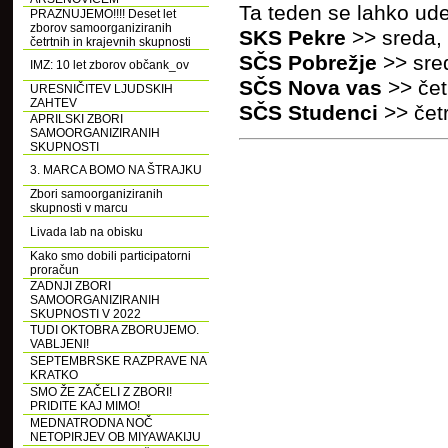
Ta teden se lahko ude
PRAZNUJEMO!!!! Deset let
zborov samoorganiziranih
SKS Pekre
>> sreda, 
četrtnih in krajevnih skupnosti
SČS Pobrežje
>> sre
IMZ: 10 let zborov občank_ov
SČS Nova vas
>> čet
URESNIČITEV LJUDSKIH
ZAHTEV
SČS Studenci
>> čet
APRILSKI ZBORI
SAMOORGANIZIRANIH
SKUPNOSTI
3. MARCA BOMO NA ŠTRAJKU
Zbori samoorganiziranih
skupnosti v marcu
Livada lab na obisku
Kako smo dobili participatorni
proračun
ZADNJI ZBORI
SAMOORGANIZIRANIH
SKUPNOSTI V 2022
TUDI OKTOBRA ZBORUJEMO.
VABLJENI!
SEPTEMBRSKE RAZPRAVE NA
KRATKO
SMO ŽE ZAČELI Z ZBORI!
PRIDITE KAJ MIMO!
MEDNATRODNA NOČ
NETOPIRJEV OB MIYAWAKIJU