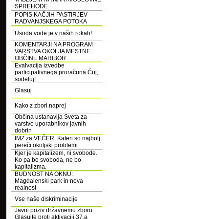
SPREHODE
POPIS KAČJIH PASTIRJEV
RADVANJSKEGA POTOKA
Usoda vode je v naših rokah!
KOMENTARJI NA PROGRAM
VARSTVA OKOLJA MESTNE
OBČINE MARIBOR
Evalvacija izvedbe
participativnega proračuna Čuj,
sodeluj!
Glasuj
Kako z zbori naprej
Občina ustanavlja Sveta za
varstvo uporabnikov javnih
dobrin
IMZ za VEČER: Kateri so najbolj
pereči okoljski problemi
Kjer je kapitalizem, ni svobode.
Ko pa bo svoboda, ne bo
kapitalizma.
BUDNOST NA OKNU:
Magdalenski park in nova
realnost
Vse naše diskriminacije
Javni poziv državnemu zboru:
Glasujte proti aktivaciji 37.a