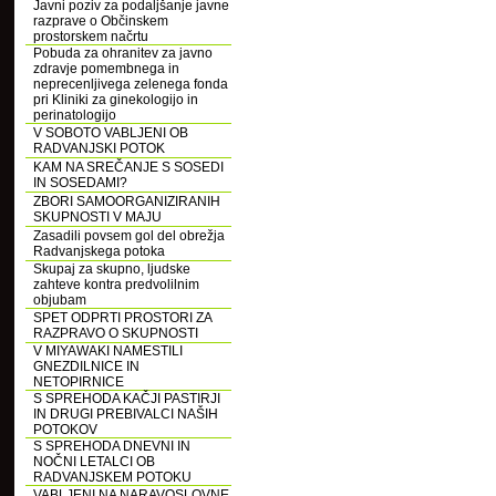
Javni poziv za podaljšanje javne
razprave o Občinskem
prostorskem načrtu
Pobuda za ohranitev za javno
zdravje pomembnega in
neprecenljivega zelenega fonda
pri Kliniki za ginekologijo in
perinatologijo
V SOBOTO VABLJENI OB
RADVANJSKI POTOK
KAM NA SREČANJE S SOSEDI
IN SOSEDAMI?
ZBORI SAMOORGANIZIRANIH
SKUPNOSTI V MAJU
Zasadili povsem gol del obrežja
Radvanjskega potoka
Skupaj za skupno, ljudske
zahteve kontra predvolilnim
objubam
SPET ODPRTI PROSTORI ZA
RAZPRAVO O SKUPNOSTI
V MIYAWAKI NAMESTILI
GNEZDILNICE IN
NETOPIRNICE
S SPREHODA KAČJI PASTIRJI
IN DRUGI PREBIVALCI NAŠIH
POTOKOV
S SPREHODA DNEVNI IN
NOČNI LETALCI OB
RADVANJSKEM POTOKU
VABLJENI NA NARAVOSLOVNE