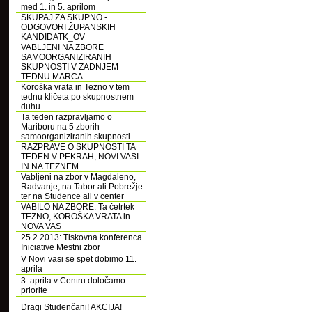
med 1. in 5. aprilom
SKUPAJ ZA SKUPNO -
ODGOVORI ŽUPANSKIH
KANDIDATK_OV
VABLJENI NA ZBORE
SAMOORGANIZIRANIH
SKUPNOSTI V ZADNJEM
TEDNU MARCA
Koroška vrata in Tezno v tem
tednu kličeta po skupnostnem
duhu
Ta teden razpravljamo o
Mariboru na 5 zborih
samoorganiziranih skupnosti
RAZPRAVE O SKUPNOSTI TA
TEDEN V PEKRAH, NOVI VASI
IN NA TEZNEM
Vabljeni na zbor v Magdaleno,
Radvanje, na Tabor ali Pobrežje
ter na Studence ali v center
VABILO NA ZBORE: Ta četrtek
TEZNO, KOROŠKA VRATA in
NOVA VAS
25.2.2013: Tiskovna konferenca
Iniciative Mestni zbor
V Novi vasi se spet dobimo 11.
aprila
3. aprila v Centru določamo
priorite
Dragi Studenčani! AKCIJA!