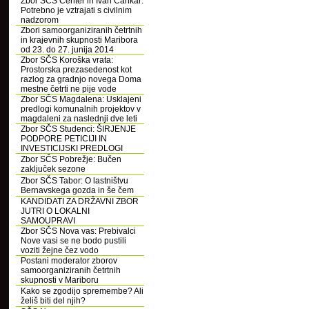
Zbor SČS Center in Ivan Cankar:
Potrebno je vztrajati s civilnim
nadzorom
Zbori samoorganiziranih četrtnih
in krajevnih skupnosti Maribora
od 23. do 27. junija 2014
Zbor SČS Koroška vrata:
Prostorska prezasedenost kot
razlog za gradnjo novega Doma
mestne četrti ne pije vode
Zbor SČS Magdalena: Usklajeni
predlogi komunalnih projektov v
magdaleni za naslednji dve leti
Zbor SČS Studenci: ŠIRJENJE
PODPORE PETICIJI IN
INVESTICIJSKI PREDLOGI
Zbor SČS Pobrežje: Bučen
zaključek sezone
Zbor SČS Tabor: O lastništvu
Bernavskega gozda in še čem
KANDIDATI ZA DRŽAVNI ZBOR
JUTRI O LOKALNI
SAMOUPRAVI
Zbor SČS Nova vas: Prebivalci
Nove vasi se ne bodo pustili
voziti žejne čez vodo
Postani moderator zborov
samoorganiziranih četrtnih
skupnosti v Mariboru
Kako se zgodijo spremembe? Ali
želiš biti del njih?