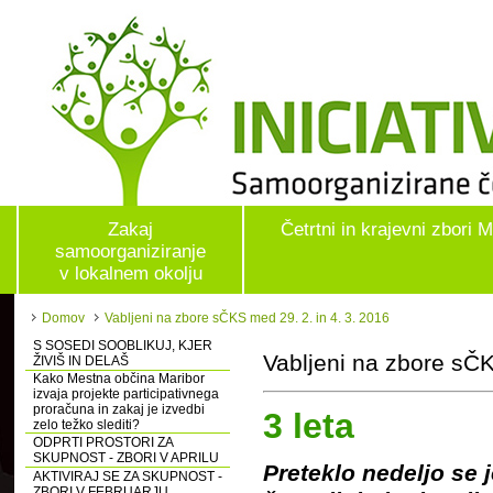
Zakaj
Četrtni in krajevni zbori 
samoorganiziranje
v lokalnem okolju
Domov
Vabljeni na zbore sČKS med 29. 2. in 4. 3. 2016
S SOSEDI SOOBLIKUJ, KJER
Vabljeni na zbore sČK
ŽIVIŠ IN DELAŠ
Kako Mestna občina Maribor
izvaja projekte participativnega
proračuna in zakaj je izvedbi
3 leta
zelo težko slediti?
ODPRTI PROSTORI ZA
SKUPNOST - ZBORI V APRILU
Preteklo nedeljo se 
AKTIVIRAJ SE ZA SKUPNOST -
ZBORI V FEBRUARJU