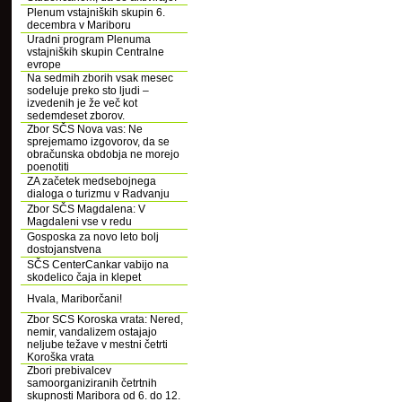
Plenum vstajniških skupin 6.
decembra v Mariboru
Uradni program Plenuma
vstajniških skupin Centralne
evrope
Na sedmih zborih vsak mesec
sodeluje preko sto ljudi –
izvedenih je že več kot
sedemdeset zborov.
Zbor SČS Nova vas: Ne
sprejemamo izgovorov, da se
obračunska obdobja ne morejo
poenotiti
ZA začetek medsebojnega
dialoga o turizmu v Radvanju
Zbor SČS Magdalena: V
Magdaleni vse v redu
Gosposka za novo leto bolj
dostojanstvena
SČS CenterCankar vabijo na
skodelico čaja in klepet
Hvala, Mariborčani!
Zbor SCS Koroska vrata: Nered,
nemir, vandalizem ostajajo
neljube težave v mestni četrti
Koroška vrata
Zbori prebivalcev
samoorganiziranih četrtnih
skupnosti Maribora od 6. do 12.