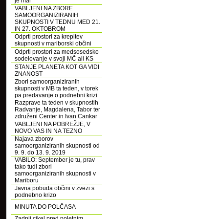
je mar
VABLJENI NA ZBORE
SAMOORGANIZIRANIH
SKUPNOSTI V TEDNU MED 21.
IN 27. OKTOBROM
Odprti prostori za krepitev
skupnosti v mariborski občini
Odprti prostori za medsosedsko
sodelovanje v svoji MČ ali KS
STANJE PLANETA KOT GA VIDI
ZNANOST
Zbori samoorganiziranih
skupnosti v MB ta teden, v torek
pa predavanje o podnebni krizi
Razprave ta teden v skupnostih
Radvanje, Magdalena, Tabor ter
združeni Center in Ivan Cankar
VABLJENI NA POBREŽJE, V
NOVO VAS IN NA TEZNO
Najava zborov
samoorganiziranih skupnosti od
9. 9. do 13. 9. 2019
VABILO: September je tu, prav
tako tudi zbori
samoorganiziranih skupnosti v
Mariboru
Javna pobuda občini v zvezi s
podnebno krizo
MINUTA DO POLČASA
Zadnji cikel pred poletnim