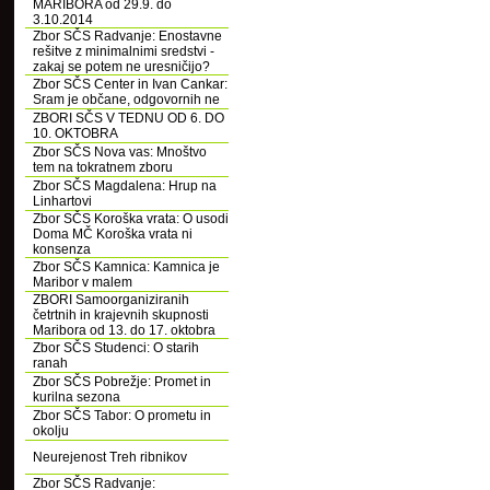
MARIBORA od 29.9. do
3.10.2014
Zbor SČS Radvanje: Enostavne
rešitve z minimalnimi sredstvi -
zakaj se potem ne uresničijo?
Zbor SČS Center in Ivan Cankar:
Sram je občane, odgovornih ne
ZBORI SČS V TEDNU OD 6. DO
10. OKTOBRA
Zbor SČS Nova vas: Mnoštvo
tem na tokratnem zboru
Zbor SČS Magdalena: Hrup na
Linhartovi
Zbor SČS Koroška vrata: O usodi
Doma MČ Koroška vrata ni
konsenza
Zbor SČS Kamnica: Kamnica je
Maribor v malem
ZBORI Samoorganiziranih
četrtnih in krajevnih skupnosti
Maribora od 13. do 17. oktobra
Zbor SČS Studenci: O starih
ranah
Zbor SČS Pobrežje: Promet in
kurilna sezona
Zbor SČS Tabor: O prometu in
okolju
Neurejenost Treh ribnikov
Zbor SČS Radvanje: