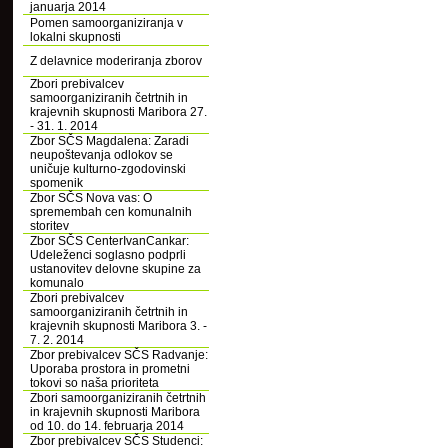
januarja 2014
Pomen samoorganiziranja v
lokalni skupnosti
Z delavnice moderiranja zborov
Zbori prebivalcev
samoorganiziranih četrtnih in
krajevnih skupnosti Maribora 27.
- 31. 1. 2014
Zbor SČS Magdalena: Zaradi
neupoštevanja odlokov se
uničuje kulturno-zgodovinski
spomenik
Zbor SČS Nova vas: O
spremembah cen komunalnih
storitev
Zbor SČS CenterIvanCankar:
Udeleženci soglasno podprli
ustanovitev delovne skupine za
komunalo
Zbori prebivalcev
samoorganiziranih četrtnih in
krajevnih skupnosti Maribora 3. -
7. 2. 2014
Zbor prebivalcev SČS Radvanje:
Uporaba prostora in prometni
tokovi so naša prioriteta
Zbori samoorganiziranih četrtnih
in krajevnih skupnosti Maribora
od 10. do 14. februarja 2014
Zbor prebivalcev SČS Studenci: