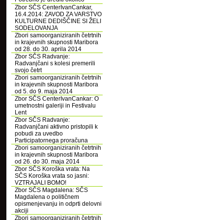
Zbor SČS CenterIvanCankar,
16.4.2014: ZAVOD ZA VARSTVO
KULTURNE DEDIŠČINE SI ŽELI
SODELOVANJA
Zbori samoorganiziranih četrtnih
in krajevnih skupnosti Maribora
od 28. do 30. aprila 2014
Zbor SČS Radvanje:
Radvanjčani s kolesi premerili
svojo četrt
Zbori samoorganiziranih četrtnih
in krajevnih skupnosti Maribora
od 5. do 9. maja 2014
Zbor SČS CenterIvanCankar: O
umetnostni galeriji in Festivalu
Lent
Zbor SČS Radvanje:
Radvanjčani aktivno pristopili k
pobudi za uvedbo
Participatornega proračuna
Zbori samoorganiziranih četrtnih
in krajevnih skupnosti Maribora
od 26. do 30. maja 2014
Zbor SČS Koroška vrata: Na
SČS Koroška vrata so jasni:
VZTRAJALI BOMO!
Zbor SČS Magdalena: SČS
Magdalena o političnem
opismenjevanju in odprti delovni
akciji
Zbori samoorganiziranih četrtnih