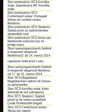
Zbor prebivalcev SČS Koroška
vrata: Zaparkirana MČ Koroška
vrata
Zbor prebivalcev SČS
CenterIvanCankar: Pomagati
želimo pri ureditvi centra
Maribora
Zbor prebivalcev SČS Studenci:
Zadnji poziv za razbremenitev
studenških cest
Zbor prebivalcev SČS Nova vas:
Mariborski vodovod nas ne
jemlje resno
Zbori samoorganiziranih četrtnih
in krajevnih skupnosti
Maribora10. do 14. marca 2014
Uglašene četrti prvič v etru
Zbori samoorganiziranih četrtnih
in krajevnih skupnosti Maribora
od 17. do 21. marca 2014
Zbor SČS Magdalena:
Magdalenčani aktivni ob Dnevu
za spremembe
Zbor SČS Koroška vrata: Kako
aktivirati še več sokrajanov
Zbor SČS Studenci: Najbolj
pereč je še vedno podaljšek
Ceste Proletarskih brigad
Zbor SČS CenterIvanCankar:
Akcija gre naprej