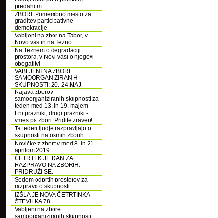
predahom
ZBORI: Pomembno mesto za
graditev participativne
demokracije
Vabljeni na zbor na Tabor, v
Novo vas in na Tezno
Na Teznem o degradaciji
prostora, v Novi vasi o njegovi
obogatitvi
VABLJENI NA ZBORE
SAMOORGANIZIRANIH
SKUPNOSTI: 20.-24.MAJ
Najava zborov
samoorganiziranih skupnosti za
teden med 13. in 19. majem
Eni prazniki, drugi prazniki -
vmes pa zbori. Pridite zraven!
Ta teden ljudje razpravljajo o
skupnosti na osmih zborih
Novičke z zborov med 8. in 21.
aprilom 2019
ČETRTEK JE DAN ZA
RAZPRAVO NA ZBORIH.
PRIDRUŽI SE.
Sedem odprtih prostorov za
razpravo o skupnosti
IZŠLA JE NOVA ČETRTINKA.
ŠTEVILKA 78.
Vabljeni na zbore
samoorganiziranih skupnosti