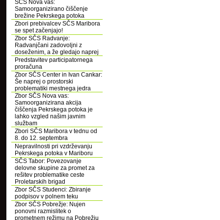
SČS Nova vas:
Samoorganizirano čiščenje
brežine Pekrskega potoka
Zbori prebivalcev SČS Maribora
se spet začenjajo!
Zbor SČS Radvanje:
Radvanjčani zadovoljni z
doseženim, a že gledajo naprej
Predstavitev participatornega
proračuna
Zbor SČS Center in Ivan Cankar:
Še naprej o prostorski
problematiki mestnega jedra
Zbor SČS Nova vas:
Samoorganizirana akcija
čiščenja Pekrskega potoka je
lahko vzgled našim javnim
službam
Zbori SČS Maribora v tednu od
8. do 12. septembra
Nepravilnosti pri vzdrževanju
Pekrskega potoka v Mariboru
SČS Tabor: Povezovanje
delovne skupine za promet za
rešitev problematike ceste
Proletarskih brigad
Zbor SČS Studenci: Zbiranje
podpisov v polnem teku
Zbor SČS Pobrežje: Nujen
ponovni razmislitek o
prometnem režimu na Pobrežju