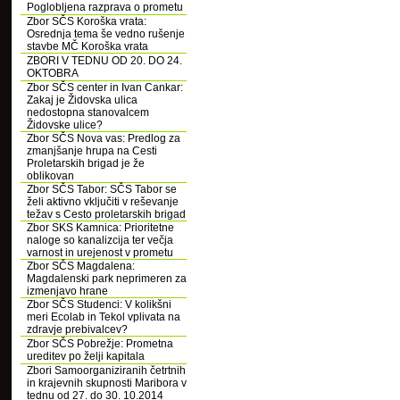
Poglobljena razprava o prometu
Zbor SČS Koroška vrata:
Osrednja tema še vedno rušenje
stavbe MČ Koroška vrata
ZBORI V TEDNU OD 20. DO 24.
OKTOBRA
Zbor SČS center in Ivan Cankar:
Zakaj je Židovska ulica
nedostopna stanovalcem
Židovske ulice?
Zbor SČS Nova vas: Predlog za
zmanjšanje hrupa na Cesti
Proletarskih brigad je že
oblikovan
Zbor SČS Tabor: SČS Tabor se
želi aktivno vključiti v reševanje
težav s Cesto proletarskih brigad
Zbor SKS Kamnica: Prioritetne
naloge so kanalizcija ter večja
varnost in urejenost v prometu
Zbor SČS Magdalena:
Magdalenski park neprimeren za
izmenjavo hrane
Zbor SČS Studenci: V kolikšni
meri Ecolab in Tekol vplivata na
zdravje prebivalcev?
Zbor SČS Pobrežje: Prometna
ureditev po želji kapitala
Zbori Samoorganiziranih četrtnih
in krajevnih skupnosti Maribora v
tednu od 27. do 30. 10.2014