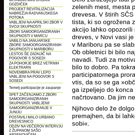
MIYAWAKI MINI URBANI
GOZDIČEK
zelenih mest, mesta pa
PROJEKT REVITALIZACIJA
drevesa. V štirih SČS 
NABREŽJA RADVANJSKEGA
POTOKA
tista, ki so ogrožena
VABLJENI NA APRILSKI ZBOR V
SVOJI SKUPNOSTI
akcijo lahko opozori
ZBORI SAMOORGANIZIRANIH
dreves, v Novi vasi j
SKUPNOSTI V MARCU
VABILO NA JANUARSKE
v Mariboru pa se slabš
ZBORE SAMOORGANIZIRANIH
SKUPNOSTI V MARIBORU
Ob obletnici bi bilo 
LESTOS ŠE ZADNJIČ NA
POGOVOR S SOSEDI
navadi. Tudi za motiva
ZA POHORJE BREZ VETRNIH
bilo to dobro. Pa tok
ELEKTRARN
NOVEMBRA PRAV LEPO
participatornega pro
VABLJENI NA POGOVOR S
SOSEDI
vtis, da so se ga »obč
Temelj participacije je zaupanje
ga izpeljejo do konca 
SPET ZAČENJAMO Z ZBORI
načrtovano. Da jim ne
SAMOORGANIZIRANIH
SKUPNOSTI. VABLJENI!
Njihovo delo že dolgo 
SAMOORGANIZIRANJE V
JUNIJU
premajhen, da bi lahk
POSTAVILI MALO URBANO
DREVESNICO
sobi«.
ODZIV NA VEČEROV INTERVJU
Z ŽUPANOM SAŠO
ARSENOVIČEM