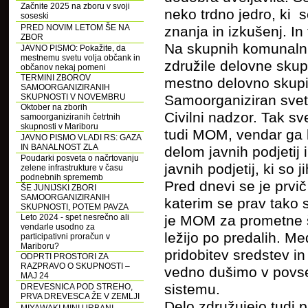
Začnite 2025 na zboru v svoji
neko trdno jedro, ki
soseski
PRED NOVIM LETOM ŠE NA
znanja in izkušenj. In
ZBOR
Na skupnih komunalni
JAVNO PISMO: Pokažite, da
mestnemu svetu volja občank in
združile delovne sk
občanov nekaj pomeni
TERMINI ZBOROV
mestno delovno skupin
SAMOORGANIZIRANIH
SKUPNOSTI V NOVEMBRU
Samoorganiziran svet
Oktober na zborih
Civilni nadzor. Tak s
samoorganiziranih četrtnih
skupnosti v Mariboru
tudi MOM, vendar ga 
JAVNO PISMO VLADI RS: GAZA
IN BANALNOST ZLA
delom javnih podjetij 
Poudarki posveta o načrtovanju
javnih podjetij, ki so 
zelene infrastrukture v času
podnebnih sprememb
Pred dnevi se je prv
ŠE JUNIJSKI ZBORI
SAMOORGANIZIRANIH
katerim se prav tako 
SKUPNOSTI, POTEM PAVZA
Leto 2024 - spet nesrečno ali
je MOM za prometne št
vendarle usodno za
ležijo po predalih. M
participativni proračun v
Mariboru?
pridobitev sredstev i
ODPRTI PROSTORI ZA
RAZPRAVO O SKUPNOSTI –
vedno dušimo v povs
MAJ 24
sistemu.
DREVESNICA POD STREHO,
PRVA DREVESCA ŽE V ZEMLJI
Delo združujejo tudi p