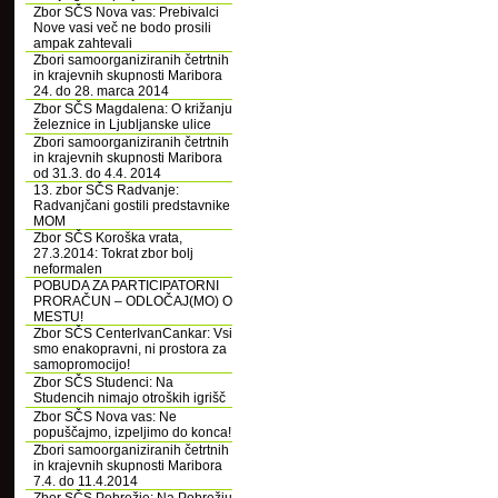
Zbor SČS Nova vas: Prebivalci
Nove vasi več ne bodo prosili
ampak zahtevali
Zbori samoorganiziranih četrtnih
in krajevnih skupnosti Maribora
24. do 28. marca 2014
Zbor SČS Magdalena: O križanju
železnice in Ljubljanske ulice
Zbori samoorganiziranih četrtnih
in krajevnih skupnosti Maribora
od 31.3. do 4.4. 2014
13. zbor SČS Radvanje:
Radvanjčani gostili predstavnike
MOM
Zbor SČS Koroška vrata,
27.3.2014: Tokrat zbor bolj
neformalen
POBUDA ZA PARTICIPATORNI
PRORAČUN – ODLOČAJ(MO) O
MESTU!
Zbor SČS CenterIvanCankar: Vsi
smo enakopravni, ni prostora za
samopromocijo!
Zbor SČS Studenci: Na
Studencih nimajo otroških igrišč
Zbor SČS Nova vas: Ne
popuščajmo, izpeljimo do konca!
Zbori samoorganiziranih četrtnih
in krajevnih skupnosti Maribora
7.4. do 11.4.2014