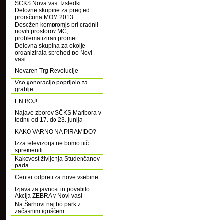
SČKS Nova vas: Izsledki
Delovne skupine za pregled
proračuna MOM 2013
Dosežen kompromis pri gradnji
novih prostorov MČ,
problematiziran promet
Delovna skupina za okolje
organizirala sprehod po Novi
vasi
Nevaren Trg Revolucije
Vse generacije poprijele za
grablje
EN BOJ!
Najave zborov SČKS Maribora v
tednu od 17. do 23. junija
KAKO VARNO NA PIRAMIDO?
Izza televizorja ne bomo nič
spremenili
Kakovost življenja Studenčanov
pada
Center odpreti za nove vsebine
Izjava za javnost in povabilo:
Akcija ZEBRA v Novi vasi
Na Šarhovi naj bo park z
začasnim igriščem