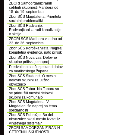
ZBORI Samoorganiziranih
četrtnih skupnosti Maribora od
15. do 19. septembra
Zbor SČS Magdalena: Prioriteta
socialni problematiki
Zbor SČS Radvanje:
Radvanjčani zaradi kanalizacije
v akcijo
ZBORI SČS Maribora v tednu od
22. do 26. septembra
Zbor SČS Koroška vrata: Najprej
kompletna evidenca, nato pritisk
Zbor SČS Nova vas: Delovne
skupine pritiskajo naprej
Predvolilno soočenje kandidatov
za mariboskega župana
Zbor SČS Studenci: O mestni
delovni skupini za Južno
obvoznico
Zbor SČS Tabor: Na Taboru so
se pridružili mestni delovni
skupini za komunalo
Zbor SČS Magdalena: V
Magdaleni še naprej na temo
solidarnosti
Zbor SČS Pobrežje: Bo del
obvoznice skozi mesto izvzet iz
vinjetnega sistema?
ZBORI SAMOORGANIZIRANIH
ČETRTNIH SKUPNOSTI