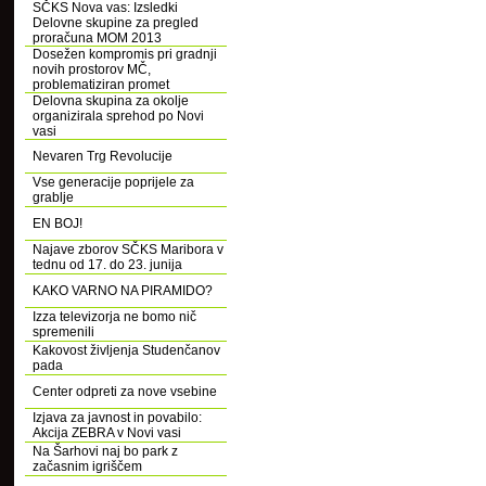
SČKS Nova vas: Izsledki
Delovne skupine za pregled
proračuna MOM 2013
Dosežen kompromis pri gradnji
novih prostorov MČ,
problematiziran promet
Delovna skupina za okolje
organizirala sprehod po Novi
vasi
Nevaren Trg Revolucije
Vse generacije poprijele za
grablje
EN BOJ!
Najave zborov SČKS Maribora v
tednu od 17. do 23. junija
KAKO VARNO NA PIRAMIDO?
Izza televizorja ne bomo nič
spremenili
Kakovost življenja Studenčanov
pada
Center odpreti za nove vsebine
Izjava za javnost in povabilo:
Akcija ZEBRA v Novi vasi
Na Šarhovi naj bo park z
začasnim igriščem