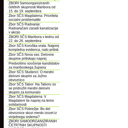
ZBORI Samoorganiziranih
četrtnih skupnosti Maribora od
15. do 19. septembra
Zbor SČS Magdalena: Prioriteta
socialni problematiki
Zbor SČS Radvanje:
Radvanjčani zaradi kanalizacije
v akcijo
ZBORI SČS Maribora v tednu od
22. do 26. septembra
Zbor SČS Koroška vrata: Najprej
kompletna evidenca, nato pritisk
Zbor SČS Nova vas: Delovne
skupine pritiskajo naprej
Predvolilno soočenje kandidatov
za mariboskega župana
Zbor SČS Studenci: O mestni
delovni skupini za Južno
obvoznico
Zbor SČS Tabor: Na Taboru so
se pridružili mestni delovni
skupini za komunalo
Zbor SČS Magdalena: V
Magdaleni še naprej na temo
solidarnosti
Zbor SČS Pobrežje: Bo del
obvoznice skozi mesto izvzet iz
vinjetnega sistema?
ZBORI SAMOORGANIZIRANIH
ČETRTNIH SKUPNOSTI