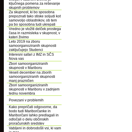
ključnega pomena za reševanje
skupnih problemov
Za skupnost, ki bo sposobna
prepoznati tako stiske soljudi kot
samovoljo oblastnikov, ob tem
pa bo sposobna tudi ukrepati
Vredno je vložiti delček prostega
časa in razmisleka v skupnost, v
kateri živimo
Leto 2019 na zboru
samoorganoziranih skupnosti
zaključujejo Studenci
Interesni safari z IMZ in SČS
Nova vas
Zbori samoorganiziranih
skupnosti v Mariboru
Veseli december na zborih
samoorganiziranih skupnosti
manj prazničen
Zbori samoorganiziranih
skupnosti v Mariboru v zadnjem
tednu novembra
Povezani v problemih
Kako prepričati odgovorne, da
bodo tudi Mariborčanke in
Mariborčani lahko predlagali in
odločali o delu občinskih
proračunskih sredstev
Vabljeni in dobrodošli vsi, ki vam