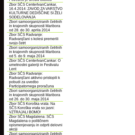
Zbor SČS CenterIvanCankar,
16.4.2014: ZAVOD ZA VARSTVO
KULTURNE DEDIŠČINE SI ŽELI
SODELOVANJA
Zbori samoorganiziranih četrtnih
in krajevnih skupnosti Maribora
od 28. do 30. aprila 2014
Zbor SČS Radvanje:
Radvanjčani s kolesi premerili
svojo četrt
Zbori samoorganiziranih četrtnih
in krajevnih skupnosti Maribora
od 5. do 9. maja 2014
Zbor SČS CenterIvanCankar: O
umetnostni galeriji in Festivalu
Lent
Zbor SČS Radvanje:
Radvanjčani aktivno pristopili k
pobudi za uvedbo
Participatornega proračuna
Zbori samoorganiziranih četrtnih
in krajevnih skupnosti Maribora
od 26. do 30. maja 2014
Zbor SČS Koroška vrata: Na
SČS Koroška vrata so jasni:
VZTRAJALI BOMO!
Zbor SČS Magdalena: SČS
Magdalena o političnem
opismenjevanju in odprti delovni
akciji
Zbori samoorganiziranih četrtnih