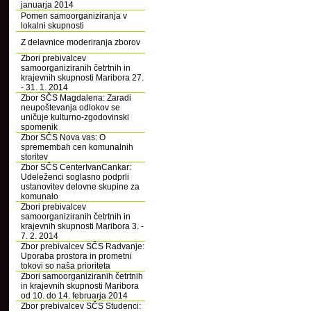
januarja 2014
Pomen samoorganiziranja v
lokalni skupnosti
Z delavnice moderiranja zborov
Zbori prebivalcev
samoorganiziranih četrtnih in
krajevnih skupnosti Maribora 27.
- 31. 1. 2014
Zbor SČS Magdalena: Zaradi
neupoštevanja odlokov se
uničuje kulturno-zgodovinski
spomenik
Zbor SČS Nova vas: O
spremembah cen komunalnih
storitev
Zbor SČS CenterIvanCankar:
Udeleženci soglasno podprli
ustanovitev delovne skupine za
komunalo
Zbori prebivalcev
samoorganiziranih četrtnih in
krajevnih skupnosti Maribora 3. -
7. 2. 2014
Zbor prebivalcev SČS Radvanje:
Uporaba prostora in prometni
tokovi so naša prioriteta
Zbori samoorganiziranih četrtnih
in krajevnih skupnosti Maribora
od 10. do 14. februarja 2014
Zbor prebivalcev SČS Studenci: