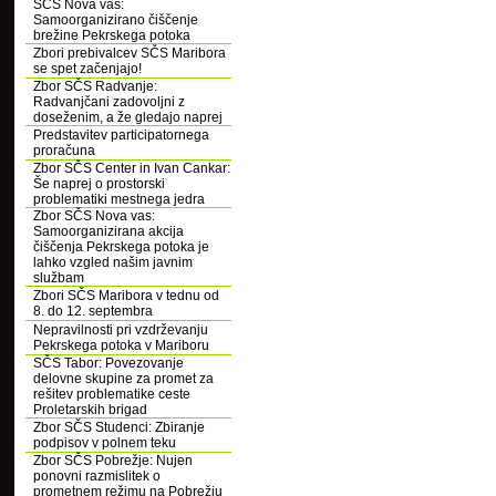
SČS Nova vas:
Samoorganizirano čiščenje
brežine Pekrskega potoka
Zbori prebivalcev SČS Maribora
se spet začenjajo!
Zbor SČS Radvanje:
Radvanjčani zadovoljni z
doseženim, a že gledajo naprej
Predstavitev participatornega
proračuna
Zbor SČS Center in Ivan Cankar:
Še naprej o prostorski
problematiki mestnega jedra
Zbor SČS Nova vas:
Samoorganizirana akcija
čiščenja Pekrskega potoka je
lahko vzgled našim javnim
službam
Zbori SČS Maribora v tednu od
8. do 12. septembra
Nepravilnosti pri vzdrževanju
Pekrskega potoka v Mariboru
SČS Tabor: Povezovanje
delovne skupine za promet za
rešitev problematike ceste
Proletarskih brigad
Zbor SČS Studenci: Zbiranje
podpisov v polnem teku
Zbor SČS Pobrežje: Nujen
ponovni razmislitek o
prometnem režimu na Pobrežju