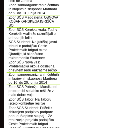
četrt ne zanima
Zbori samoorganiziranih četrtnih
in krajevnih skupnosti Maribora
od 9. do 13. junija 2014
Zbor SČS Magdalena: OBNOVA
KOŠARKARSKEGA IGRIŠČA
BO!
Zbor SČS Koroška vrata: Tudi v
Koroških vratih že razmišljali o
prihodnjih letih
SČS Studenci: Na jutrišnji javni
tribuni o podaljšku Ceste
Proleterskih brigad mimo
Qlandije, ki bi občutno
razbremenila Studence
Zbor SČS Nova vas:
Problematika okolja odslej na
dnevnem redu enkrat mesečno
Zbori samoorganiziranih četrtnih
in krajevnih skupnosti Maribora
od 16. do 20. junija 2014
Zbor SČS Pobrežje: Marsikateri
problem bi se lahko rešil že z
malo dobre volje
Zbor SČS Tabor: Na Taboru
iščejo konkretne rešitve
Zbor SČS Studenci: Pričeli z
zbiranjem podpisov podpore
pobudi Stopimo skupaj – ZA
realizacijo projekta podaljška
Ceste Proletarskih brigad