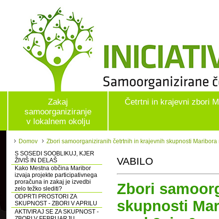
Zakaj
Četrtni in krajevni zbori 
samoorganiziranje
v lokalnem okolju
Domov
Zbori samoorganiziranih četrtnih in krajevnih skupnosti Maribor
S SOSEDI SOOBLIKUJ, KJER
VABILO
ŽIVIŠ IN DELAŠ
Kako Mestna občina Maribor
izvaja projekte participativnega
proračuna in zakaj je izvedbi
Zbori samoorga
zelo težko slediti?
ODPRTI PROSTORI ZA
skupnosti Ma
SKUPNOST - ZBORI V APRILU
AKTIVIRAJ SE ZA SKUPNOST -
ZBORI V FEBRUARJU