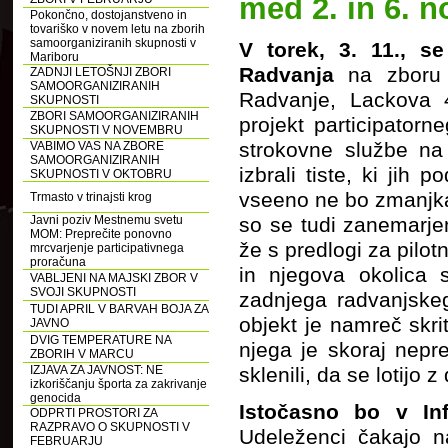
med 2. in 6.
Pokončno, dostojanstveno in
tovariško v novem letu na zborih
samoorganiziranih skupnosti v
V torek, 3. 11., s
Mariboru
Radvanja
na zboru
ZADNJI LETOŠNJI ZBORI
SAMOORGANIZIRANIH
Radvanje, Lackova 4
SKUPNOSTI
ZBORI SAMOORGANIZIRANIH
projekt participator
SKUPNOSTI V NOVEMBRU
strokovne službe na
VABIMO VAS NA ZBORE
SAMOORGANIZIRANIH
izbrali tiste, ki ji
SKUPNOSTI V OKTOBRU
vseeno ne bo zmanjkal
Trmasto v trinajsti krog
Javni poziv Mestnemu svetu
so se tudi zanemarje
MOM: Preprečite ponovno
že s predlogi za pilot
mrcvarjenje participativnega
proračuna
in njegova okolica 
VABLJENI NA MAJSKI ZBOR V
SVOJI SKUPNOSTI
zadnjega radvanjske
TUDI APRIL V BARVAH BOJA ZA
objekt je namreč skr
JAVNO
DVIG TEMPERATURE NA
njega je skoraj nepr
ZBORIH V MARCU
IZJAVA ZA JAVNOST: NE
sklenili, da se lotijo 
izkoriščanju športa za zakrivanje
genocida
Istočasno bo v In
ODPRTI PROSTORI ZA
RAZPRAVO O SKUPNOSTI V
Udeleženci čakajo n
FEBRUARJU