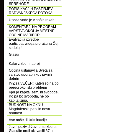
SPREHODE
POPIS KAČJIH PASTIRJEV
RADVANJSKEGA POTOKA
Usoda vode je v naših rokah!
KOMENTARJI NA PROGRAM
VARSTVA OKOLJA MESTNE
OBČINE MARIBOR
Evalvacija izvedbe
participativnega proračuna Čuj,
sodeluj!
Glasuj
Kako z zbori naprej
Občina ustanavlja Sveta za
varstvo uporabnikov javnih
dobrin
IMZ za VEČER: Kateri so najbolj
pereči okoljski problemi
Kjer je kapitalizem, ni svobode.
Ko pa bo svoboda, ne bo
kapitalizma.
BUDNOST NA OKNU:
Magdalenski park in nova
realnost
Vse naše diskriminacije
Javni poziv državnemu zboru:
Glasujte proti aktivaciji 37.a