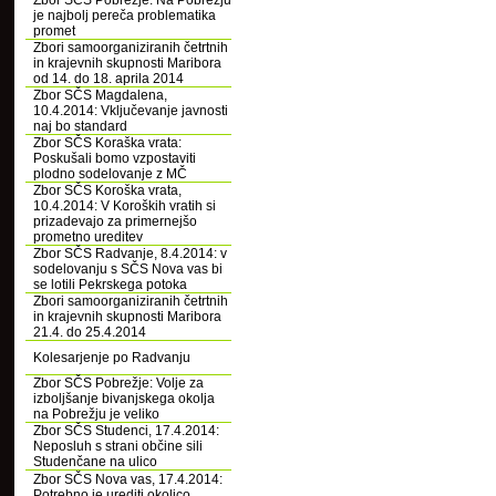
Zbor SČS Pobrežje: Na Pobrežju
je najbolj pereča problematika
promet
Zbori samoorganiziranih četrtnih
in krajevnih skupnosti Maribora
od 14. do 18. aprila 2014
Zbor SČS Magdalena,
10.4.2014: Vključevanje javnosti
naj bo standard
Zbor SČS Koraška vrata:
Poskušali bomo vzpostaviti
plodno sodelovanje z MČ
Zbor SČS Koroška vrata,
10.4.2014: V Koroških vratih si
prizadevajo za primernejšo
prometno ureditev
Zbor SČS Radvanje, 8.4.2014: v
sodelovanju s SČS Nova vas bi
se lotili Pekrskega potoka
Zbori samoorganiziranih četrtnih
in krajevnih skupnosti Maribora
21.4. do 25.4.2014
Kolesarjenje po Radvanju
Zbor SČS Pobrežje: Volje za
izboljšanje bivanjskega okolja
na Pobrežju je veliko
Zbor SČS Studenci, 17.4.2014:
Neposluh s strani občine sili
Studenčane na ulico
Zbor SČS Nova vas, 17.4.2014:
Potrebno je urediti okolico