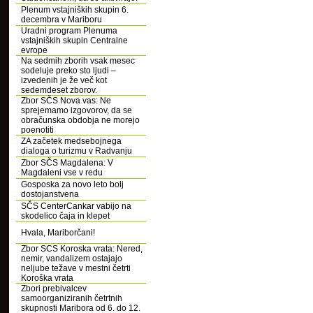
Plenum vstajniških skupin 6.
decembra v Mariboru
Uradni program Plenuma
vstajniških skupin Centralne
evrope
Na sedmih zborih vsak mesec
sodeluje preko sto ljudi –
izvedenih je že več kot
sedemdeset zborov.
Zbor SČS Nova vas: Ne
sprejemamo izgovorov, da se
obračunska obdobja ne morejo
poenotiti
ZA začetek medsebojnega
dialoga o turizmu v Radvanju
Zbor SČS Magdalena: V
Magdaleni vse v redu
Gosposka za novo leto bolj
dostojanstvena
SČS CenterCankar vabijo na
skodelico čaja in klepet
Hvala, Mariborčani!
Zbor SCS Koroska vrata: Nered,
nemir, vandalizem ostajajo
neljube težave v mestni četrti
Koroška vrata
Zbori prebivalcev
samoorganiziranih četrtnih
skupnosti Maribora od 6. do 12.