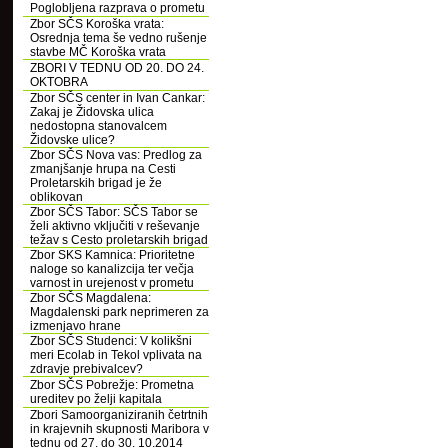
Poglobljena razprava o prometu
Zbor SČS Koroška vrata:
Osrednja tema še vedno rušenje
stavbe MČ Koroška vrata
ZBORI V TEDNU OD 20. DO 24.
OKTOBRA
Zbor SČS center in Ivan Cankar:
Zakaj je Židovska ulica
nedostopna stanovalcem
Židovske ulice?
Zbor SČS Nova vas: Predlog za
zmanjšanje hrupa na Cesti
Proletarskih brigad je že
oblikovan
Zbor SČS Tabor: SČS Tabor se
želi aktivno vključiti v reševanje
težav s Cesto proletarskih brigad
Zbor SKS Kamnica: Prioritetne
naloge so kanalizcija ter večja
varnost in urejenost v prometu
Zbor SČS Magdalena:
Magdalenski park neprimeren za
izmenjavo hrane
Zbor SČS Studenci: V kolikšni
meri Ecolab in Tekol vplivata na
zdravje prebivalcev?
Zbor SČS Pobrežje: Prometna
ureditev po želji kapitala
Zbori Samoorganiziranih četrtnih
in krajevnih skupnosti Maribora v
tednu od 27. do 30. 10.2014