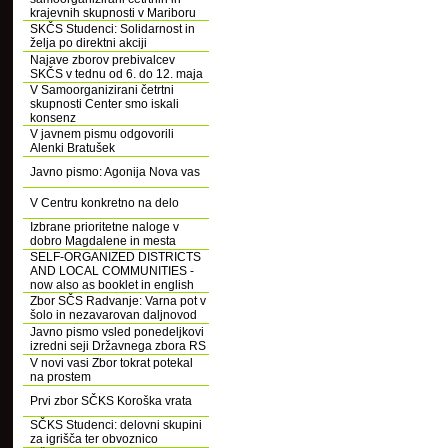
krajevnih skupnosti v Mariboru
SKČS Studenci: Solidarnost in
želja po direktni akciji
Najave zborov prebivalcev
SKČS v tednu od 6. do 12. maja
V Samoorganizirani četrtni
skupnosti Center smo iskali
konsenz
V javnem pismu odgovorili
Alenki Bratušek
Javno pismo: Agonija Nova vas
V Centru konkretno na delo
Izbrane prioritetne naloge v
dobro Magdalene in mesta
SELF-ORGANIZED DISTRICTS
AND LOCAL COMMUNITIES -
now also as booklet in english
Zbor SČS Radvanje: Varna pot v
šolo in nezavarovan daljnovod
Javno pismo vsled ponedeljkovi
izredni seji Državnega zbora RS
V novi vasi Zbor tokrat potekal
na prostem
Prvi zbor SČKS Koroška vrata
SČKS Studenci: delovni skupini
za igrišča ter obvoznico