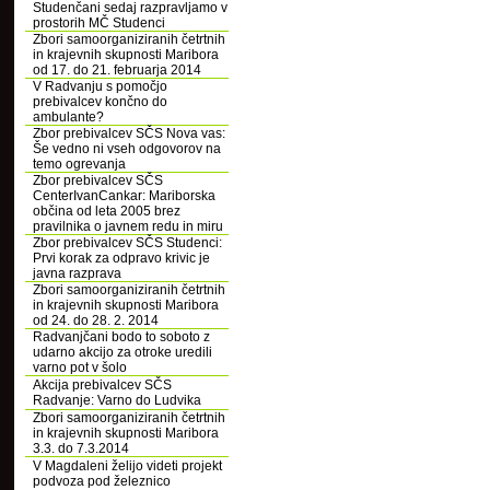
Studenčani sedaj razpravljamo v
prostorih MČ Studenci
Zbori samoorganiziranih četrtnih
in krajevnih skupnosti Maribora
od 17. do 21. februarja 2014
V Radvanju s pomočjo
prebivalcev končno do
ambulante?
Zbor prebivalcev SČS Nova vas:
Še vedno ni vseh odgovorov na
temo ogrevanja
Zbor prebivalcev SČS
CenterIvanCankar: Mariborska
občina od leta 2005 brez
pravilnika o javnem redu in miru
Zbor prebivalcev SČS Studenci:
Prvi korak za odpravo krivic je
javna razprava
Zbori samoorganiziranih četrtnih
in krajevnih skupnosti Maribora
od 24. do 28. 2. 2014
Radvanjčani bodo to soboto z
udarno akcijo za otroke uredili
varno pot v šolo
Akcija prebivalcev SČS
Radvanje: Varno do Ludvika
Zbori samoorganiziranih četrtnih
in krajevnih skupnosti Maribora
3.3. do 7.3.2014
V Magdaleni želijo videti projekt
podvoza pod železnico