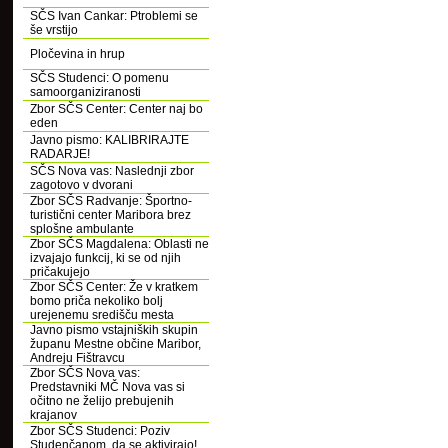
SČS Ivan Cankar: Ptroblemi se
še vrstijo
Pločevina in hrup
SČS Studenci: O pomenu
samoorganiziranosti
Zbor SČS Center: Center naj bo
eden
Javno pismo: KALIBRIRAJTE
RADARJE!
SČS Nova vas: Naslednji zbor
zagotovo v dvorani
Zbor SČS Radvanje: Športno-
turistični center Maribora brez
splošne ambulante
Zbor SČS Magdalena: Oblasti ne
izvajajo funkcij, ki se od njih
pričakujejo
Zbor SČS Center: Že v kratkem
bomo priča nekoliko bolj
urejenemu središču mesta
Javno pismo vstajniških skupin
županu Mestne občine Maribor,
Andreju Fištravcu
Zbor SČS Nova vas:
Predstavniki MČ Nova vas si
očitno ne želijo prebujenih
krajanov
Zbor SČS Studenci: Poziv
Studenčanom, da se aktivirajo!