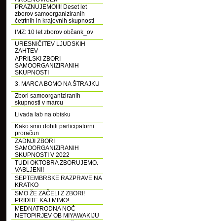
PRAZNUJEMO!!!! Deset let
zborov samoorganiziranih
četrtnih in krajevnih skupnosti
IMZ: 10 let zborov občank_ov
URESNIČITEV LJUDSKIH
ZAHTEV
APRILSKI ZBORI
SAMOORGANIZIRANIH
SKUPNOSTI
3. MARCA BOMO NA ŠTRAJKU
Zbori samoorganiziranih
skupnosti v marcu
Livada lab na obisku
Kako smo dobili participatorni
proračun
ZADNJI ZBORI
SAMOORGANIZIRANIH
SKUPNOSTI V 2022
TUDI OKTOBRA ZBORUJEMO.
VABLJENI!
SEPTEMBRSKE RAZPRAVE NA
KRATKO
SMO ŽE ZAČELI Z ZBORI!
PRIDITE KAJ MIMO!
MEDNATRODNA NOČ
NETOPIRJEV OB MIYAWAKIJU