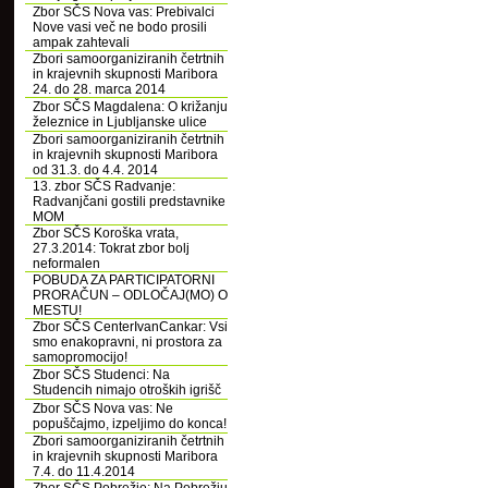
Zbor SČS Nova vas: Prebivalci
Nove vasi več ne bodo prosili
ampak zahtevali
Zbori samoorganiziranih četrtnih
in krajevnih skupnosti Maribora
24. do 28. marca 2014
Zbor SČS Magdalena: O križanju
železnice in Ljubljanske ulice
Zbori samoorganiziranih četrtnih
in krajevnih skupnosti Maribora
od 31.3. do 4.4. 2014
13. zbor SČS Radvanje:
Radvanjčani gostili predstavnike
MOM
Zbor SČS Koroška vrata,
27.3.2014: Tokrat zbor bolj
neformalen
POBUDA ZA PARTICIPATORNI
PRORAČUN – ODLOČAJ(MO) O
MESTU!
Zbor SČS CenterIvanCankar: Vsi
smo enakopravni, ni prostora za
samopromocijo!
Zbor SČS Studenci: Na
Studencih nimajo otroških igrišč
Zbor SČS Nova vas: Ne
popuščajmo, izpeljimo do konca!
Zbori samoorganiziranih četrtnih
in krajevnih skupnosti Maribora
7.4. do 11.4.2014