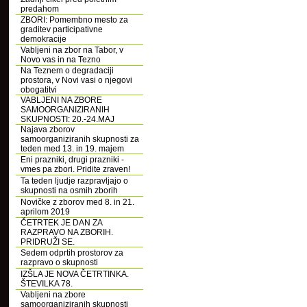
predahom
ZBORI: Pomembno mesto za
graditev participativne
demokracije
Vabljeni na zbor na Tabor, v
Novo vas in na Tezno
Na Teznem o degradaciji
prostora, v Novi vasi o njegovi
obogatitvi
VABLJENI NA ZBORE
SAMOORGANIZIRANIH
SKUPNOSTI: 20.-24.MAJ
Najava zborov
samoorganiziranih skupnosti za
teden med 13. in 19. majem
Eni prazniki, drugi prazniki -
vmes pa zbori. Pridite zraven!
Ta teden ljudje razpravljajo o
skupnosti na osmih zborih
Novičke z zborov med 8. in 21.
aprilom 2019
ČETRTEK JE DAN ZA
RAZPRAVO NA ZBORIH.
PRIDRUŽI SE.
Sedem odprtih prostorov za
razpravo o skupnosti
IZŠLA JE NOVA ČETRTINKA.
ŠTEVILKA 78.
Vabljeni na zbore
samoorganiziranih skupnosti