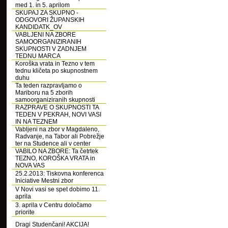
med 1. in 5. aprilom
SKUPAJ ZA SKUPNO -
ODGOVORI ŽUPANSKIH
KANDIDATK_OV
VABLJENI NA ZBORE
SAMOORGANIZIRANIH
SKUPNOSTI V ZADNJEM
TEDNU MARCA
Koroška vrata in Tezno v tem
tednu kličeta po skupnostnem
duhu
Ta teden razpravljamo o
Mariboru na 5 zborih
samoorganiziranih skupnosti
RAZPRAVE O SKUPNOSTI TA
TEDEN V PEKRAH, NOVI VASI
IN NA TEZNEM
Vabljeni na zbor v Magdaleno,
Radvanje, na Tabor ali Pobrežje
ter na Studence ali v center
VABILO NA ZBORE: Ta četrtek
TEZNO, KOROŠKA VRATA in
NOVA VAS
25.2.2013: Tiskovna konferenca
Iniciative Mestni zbor
V Novi vasi se spet dobimo 11.
aprila
3. aprila v Centru določamo
priorite
Dragi Studenčani! AKCIJA!