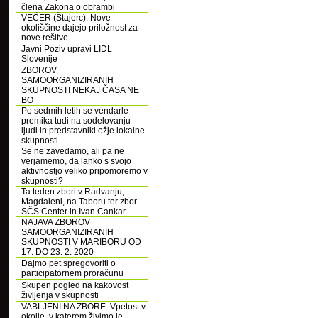
člena Zakona o obrambi
VEČER (Štajerc): Nove
okoliščine dajejo priložnost za
nove rešitve
Javni Poziv upravi LIDL
Slovenije
ZBOROV
SAMOORGANIZIRANIH
SKUPNOSTI NEKAJ ČASA NE
BO
Po sedmih letih se vendarle
premika tudi na sodelovanju
ljudi in predstavniki ožje lokalne
skupnosti
Se ne zavedamo, ali pa ne
verjamemo, da lahko s svojo
aktivnostjo veliko pripomoremo v
skupnosti?
Ta teden zbori v Radvanju,
Magdaleni, na Taboru ter zbor
SČS Center in Ivan Cankar
NAJAVA ZBOROV
SAMOORGANIZIRANIH
SKUPNOSTI V MARIBORU OD
17. DO 23. 2. 2020
Dajmo pet spregovoriti o
participatornem proračunu
Skupen pogled na kakovost
življenja v skupnosti
VABLJENI NA ZBORE: Vpetost v
okolje, v katerem živimo je