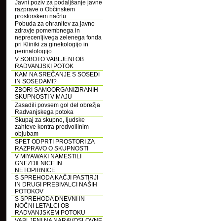
Javni poziv za podaljšanje javne
razprave o Občinskem
prostorskem načrtu
Pobuda za ohranitev za javno
zdravje pomembnega in
neprecenljivega zelenega fonda
pri Kliniki za ginekologijo in
perinatologijo
V SOBOTO VABLJENI OB
RADVANJSKI POTOK
KAM NA SREČANJE S SOSEDI
IN SOSEDAMI?
ZBORI SAMOORGANIZIRANIH
SKUPNOSTI V MAJU
Zasadili povsem gol del obrežja
Radvanjskega potoka
Skupaj za skupno, ljudske
zahteve kontra predvolilnim
objubam
SPET ODPRTI PROSTORI ZA
RAZPRAVO O SKUPNOSTI
V MIYAWAKI NAMESTILI
GNEZDILNICE IN
NETOPIRNICE
S SPREHODA KAČJI PASTIRJI
IN DRUGI PREBIVALCI NAŠIH
POTOKOV
S SPREHODA DNEVNI IN
NOČNI LETALCI OB
RADVANJSKEM POTOKU
VABLJENI NA NARAVOSLOVNE