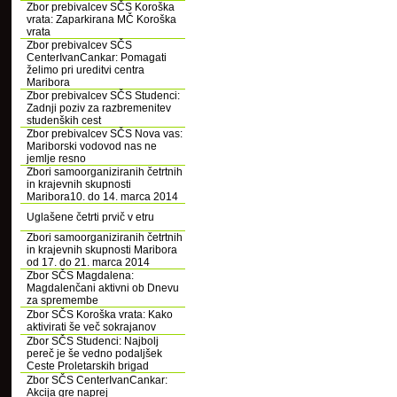
Zbor prebivalcev SČS Koroška
vrata: Zaparkirana MČ Koroška
vrata
Zbor prebivalcev SČS
CenterIvanCankar: Pomagati
želimo pri ureditvi centra
Maribora
Zbor prebivalcev SČS Studenci:
Zadnji poziv za razbremenitev
studenških cest
Zbor prebivalcev SČS Nova vas:
Mariborski vodovod nas ne
jemlje resno
Zbori samoorganiziranih četrtnih
in krajevnih skupnosti
Maribora10. do 14. marca 2014
Uglašene četrti prvič v etru
Zbori samoorganiziranih četrtnih
in krajevnih skupnosti Maribora
od 17. do 21. marca 2014
Zbor SČS Magdalena:
Magdalenčani aktivni ob Dnevu
za spremembe
Zbor SČS Koroška vrata: Kako
aktivirati še več sokrajanov
Zbor SČS Studenci: Najbolj
pereč je še vedno podaljšek
Ceste Proletarskih brigad
Zbor SČS CenterIvanCankar:
Akcija gre naprej