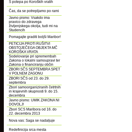
S potepa po Koroških vratih
Čas, da se potrepljamo po rami
Javno pismo: Vsakdo ima
pravico do zdravega
življenjskega okolja, tudi mi na
Studencih
Pomagajte graditi boljši Maribor!
PETICIJA PROTI RUŠITVI
OBSTOJEČEGA OBJEKTA MČ
KOROŠKA VRATA
Sodelovanje pri spremembah
Zakona o lokalni samoupravi ter
Zakona o financiranju občin
ZBORI SČS SEPTEMBRA SPET
V POLNEM ZAGONU
ZBORI SČS od 23. do 29.
septembra
Zbori samoorganiziranih četrtnih
in krajevnih skupnosti 9. do 15.
decembra
Javno pismo: UMIK ZAKONA NI
DOVOLJ!
Zbori SCS Maribora od 16. do
22. decembra 2013
Nova vas: Saga se nadaljuje
Redefinicija srca mesta