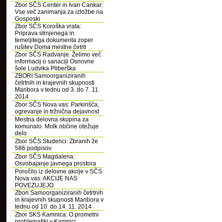
Zbor SČS Center in Ivan Cankar:
Vse več zanimanja za izložbe na
Gosposki
Zbor SČS Koroška vrata:
Priprava strnjenega in
temeljitega dokumenta zoper
rušitev Doma mestne četrti
Zbor SČS Radvanje: Želimo več
informacij o sanaciji Osnovne
šole Ludvika Pliberška
ZBORI Samoorganiziranih
četrtnih in krajevnih skupnosti
Maribora v tednu od 3. do 7. 11.
2014
Zbor SČS Nova vas: Parkirišča,
ogrevanje in tržnična dejavnost
Mestna delovna skupina za
komunalo: Molk občine otežuje
delo
Zbor SČS Studenci: Zbranih že
586 podpisov
Zbor SČS Magdalena:
Osvobajanje javnega prostora
Poročilo iz delovne akcije v SČS
Nova vas: AKCIJE NAS
POVEZUJEJO
Zbori Samoorganiziranih četrtnih
in krajevnih skupnosti Maribora v
tednu od 10. do 14. 11. 2014
Zbor SKS Kamnica: O prometni
problematiki v Kamnici