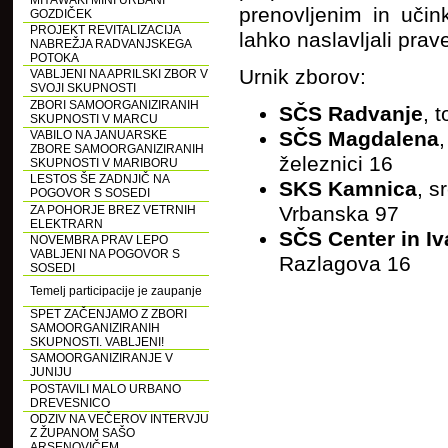
MIYAWAKI MINI URBANI
prenovljenim in uči
GOZDIČEK
PROJEKT REVITALIZACIJA
lahko naslavljali prav
NABREŽJA RADVANJSKEGA
POTOKA
Urnik zborov:
VABLJENI NA APRILSKI ZBOR V
SVOJI SKUPNOSTI
ZBORI SAMOORGANIZIRANIH
SČS Radvanje
, 
SKUPNOSTI V MARCU
SČS Magdalena
VABILO NA JANUARSKE
ZBORE SAMOORGANIZIRANIH
železnici 16
SKUPNOSTI V MARIBORU
LESTOS ŠE ZADNJIČ NA
SKS Kamnica
, s
POGOVOR S SOSEDI
Vrbanska 97
ZA POHORJE BREZ VETRNIH
ELEKTRARN
SČS Center in I
NOVEMBRA PRAV LEPO
VABLJENI NA POGOVOR S
Razlagova 16
SOSEDI
Temelj participacije je zaupanje
SPET ZAČENJAMO Z ZBORI
SAMOORGANIZIRANIH
SKUPNOSTI. VABLJENI!
SAMOORGANIZIRANJE V
JUNIJU
POSTAVILI MALO URBANO
DREVESNICO
ODZIV NA VEČEROV INTERVJU
Z ŽUPANOM SAŠO
ARSENOVIČEM