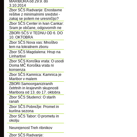
MARIBORA od 29.9. do
3.10.2014
Zbor SČS Radvanje: Enostavne
rešitve z minimalnimi sredstvi -
zakaj se potem ne uresničijo?
Zbor SČS Center in Ivan Cankar:
Sram je občane, odgovornih ne
ZBORI SČS V TEDNU OD 6. DO
10. OKTOBRA
Zbor SČS Nova vas: Mnoštvo
tem na tokratnem zboru
Zbor SČS Magdalena: Hrup na
Linhartovi
Zbor SČS Koroška vrata: O usodi
Doma MČ Koroška vrata ni
konsenza
Zbor SČS Kamnica: Kamnica je
Maribor v malem
ZBORI Samoorganiziranih
četrtnih in krajevnih skupnosti
Maribora od 13. do 17. oktobra
Zbor SČS Studenci: O starih
ranah
Zbor SČS Pobrežje: Promet in
kurilna sezona
Zbor SČS Tabor: O prometu in
okolju
Neurejenost Treh ribnikov
Zbor SČS Radvanje: