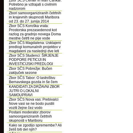
Zbor SČS Center in Ivan Cankar:
Potrebno je vztrajati s civilnim
nadzorom
Zbori samoorganiziranih četrtnih
in krajevnih skupnosti Maribora
od 23. do 27. junija 2014
Zbor SČS Koroška vrata:
Prostorska prezasedenost kot
razlog za gradnjo novega Doma
mestne četrti ne pije vode
Zbor SČS Magdalena: Usklajeni
predlogi komunalnih projektov v
magdaleni za naslednji dve leti
Zbor SČS Studenci: ŠIRJENJE
PODPORE PETICIJI IN
INVESTICIJSKI PREDLOGI
Zbor SČS Pobrežje: Bučen
zaključek sezone
Zbor SČS Tabor: O lastništvu
Bernavskega gozda in še čem
KANDIDATI ZA DRŽAVNI ZBOR
JUTRI O LOKALNI
SAMOUPRAVI
Zbor SČS Nova vas: Prebivalci
Nove vasi se ne bodo pustili
voziti žejne čez vodo
Postani moderator zborov
samoorganiziranih četrtnih
skupnosti v Mariboru
Kako se zgodijo spremembe? Ali
želiš biti del njih?