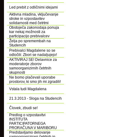
Led prebit z odličnimi idejami
Aktivna mladina, vključevanje
stroke in vzpostavitev
solidarnosti med četrtmi
Obstoječa zakonodaja ponuja
kar nekaj možnosti za
participacijo prebivalcev
Želja po spremembah na
Studencih
Prebivalci Magdalene so se
odločili: Zbori se nadaljujejo!
AKTIVIRAJ SE! Delavnice za
moderatorje zborov
samoorganizirnih četrtnih
skupnosti
Ne bomo plačevali uporabe
prostorov, ki smo jih mi zgradili!
Vstala tudi Magdalena
21.3.2013 - Sloga na Studencih
Človek, zbudi se!
Predlog o vzpostavitvi
INSTITUTA
PARTICIPATORNEGA
PRORAČUNA V MARIBORU
Predstavljamo delovanje
samoorganizirani četrtnih in