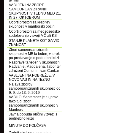
je mar
VABLJENI NA ZBORE
SAMOORGANIZIRANIH
SKUPNOSTI V TEDNU MED 21.
IN 27. OKTOBROM
Odprti prostori za krepitev
skupnosti v mariborski občini
Odprti prostori za medsosedsko
sodelovanje v svoji MČ ali KS
STANJE PLANETA KOT GA VIDI
ZNANOST
Zbori samoorganiziranih
skupnosti v MB ta teden, v torek
pa predavanje o podnebni krizi
Razprave ta teden v skupnostih
Radvanje, Magdalena, Tabor ter
združeni Center in Ivan Cankar
VABLJENI NA POBREŽJE, V
NOVO VAS IN NA TEZNO
Najava zborov
samoorganiziranih skupnosti od
9. 9. do 13. 9. 2019
VABILO: September je tu, prav
tako tudi zbori
samoorganiziranih skupnosti v
Mariboru
Javna pobuda občini v zvezi s
podnebno krizo
MINUTA DO POLČASA
Zadnji cikel pred poletnim