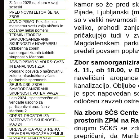
Začnite 2025 na zboru v svoji
kamor so že pred sk
soseski
Pijade, Ljubljanski (
PRED NOVIM LETOM ŠE NA
ZBOR
so v veliki nevarnosti
JAVNO PISMO: Pokažite, da
mestnemu svetu volja občank in
veliko, prehodi za
občanov nekaj pomeni
pričakujejo tudi v z
TERMINI ZBOROV
SAMOORGANIZIRANIH
Magdalenskem parku
SKUPNOSTI V NOVEMBRU
Oktober na zborih
predeli povsem poplav
samoorganiziranih četrtnih
skupnosti v Mariboru
Zbor samoorganizira
JAVNO PISMO VLADI RS: GAZA
IN BANALNOST ZLA
4. 11., ob 18.00, v
Poudarki posveta o načrtovanju
zelene infrastrukture v času
naveličani aroganc
podnebnih sprememb
kanalizacijo. Obljube 
ŠE JUNIJSKI ZBORI
SAMOORGANIZIRANIH
je spet napovedan se
SKUPNOSTI, POTEM PAVZA
Leto 2024 - spet nesrečno ali
odločeni zavzeti ostre
vendarle usodno za
participativni proračun v
Mariboru?
Na zboru SČS Center 
ODPRTI PROSTORI ZA
prostorih ZPM na Ra
RAZPRAVO O SKUPNOSTI –
MAJ 24
drugimi SČKS se zdr
DREVESNICA POD STREHO,
PRVA DREVESCA ŽE V ZEMLJI
prepričani, da Mari