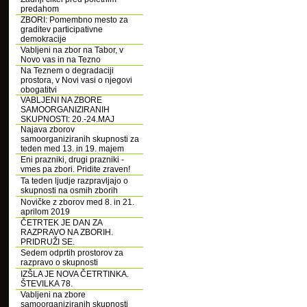
predahom
ZBORI: Pomembno mesto za
graditev participativne
demokracije
Vabljeni na zbor na Tabor, v
Novo vas in na Tezno
Na Teznem o degradaciji
prostora, v Novi vasi o njegovi
obogatitvi
VABLJENI NA ZBORE
SAMOORGANIZIRANIH
SKUPNOSTI: 20.-24.MAJ
Najava zborov
samoorganiziranih skupnosti za
teden med 13. in 19. majem
Eni prazniki, drugi prazniki -
vmes pa zbori. Pridite zraven!
Ta teden ljudje razpravljajo o
skupnosti na osmih zborih
Novičke z zborov med 8. in 21.
aprilom 2019
ČETRTEK JE DAN ZA
RAZPRAVO NA ZBORIH.
PRIDRUŽI SE.
Sedem odprtih prostorov za
razpravo o skupnosti
IZŠLA JE NOVA ČETRTINKA.
ŠTEVILKA 78.
Vabljeni na zbore
samoorganiziranih skupnosti