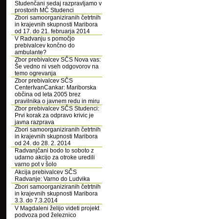
Studenčani sedaj razpravljamo v
prostorih MČ Studenci
Zbori samoorganiziranih četrtnih
in krajevnih skupnosti Maribora
od 17. do 21. februarja 2014
V Radvanju s pomočjo
prebivalcev končno do
ambulante?
Zbor prebivalcev SČS Nova vas:
Še vedno ni vseh odgovorov na
temo ogrevanja
Zbor prebivalcev SČS
CenterIvanCankar: Mariborska
občina od leta 2005 brez
pravilnika o javnem redu in miru
Zbor prebivalcev SČS Studenci:
Prvi korak za odpravo krivic je
javna razprava
Zbori samoorganiziranih četrtnih
in krajevnih skupnosti Maribora
od 24. do 28. 2. 2014
Radvanjčani bodo to soboto z
udarno akcijo za otroke uredili
varno pot v šolo
Akcija prebivalcev SČS
Radvanje: Varno do Ludvika
Zbori samoorganiziranih četrtnih
in krajevnih skupnosti Maribora
3.3. do 7.3.2014
V Magdaleni želijo videti projekt
podvoza pod železnico