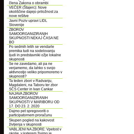
člena Zakona o obrambi
VEČER (Štajerc): Nove
okoliščine dajejo priložnost za
nove rešitve
Javni Poziv upravi LIDL
Slovenije
ZBOROV
SAMOORGANIZIRANIH
SKUPNOSTI NEKAJ ČASA NE
BO
Po sedmih letih se vendarle
premika tudi na sodelovanju
ljudi in predstavniki ožje lokalne
skupnosti
Se ne zavedamo, ali pa ne
verjamemo, da lahko s svojo
aktivnostjo veliko pripomoremo v
skupnosti?
Ta teden zbori v Radvanju,
Magdaleni, na Taboru ter zbor
SČS Center in Ivan Cankar
NAJAVA ZBOROV
SAMOORGANIZIRANIH
SKUPNOSTI V MARIBORU OD
17. DO 23. 2. 2020
Dajmo pet spregovoriti o
participatornem proračunu
Skupen pogled na kakovost
življenja v skupnosti
VABLJENI NA ZBORE: Vpetost v
okolje, v katerem živimo je