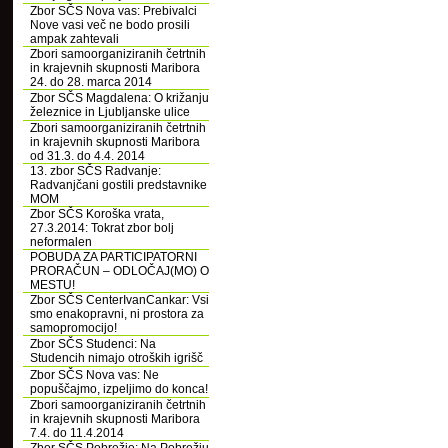
Zbor SČS Nova vas: Prebivalci
Nove vasi več ne bodo prosili
ampak zahtevali
Zbori samoorganiziranih četrtnih
in krajevnih skupnosti Maribora
24. do 28. marca 2014
Zbor SČS Magdalena: O križanju
železnice in Ljubljanske ulice
Zbori samoorganiziranih četrtnih
in krajevnih skupnosti Maribora
od 31.3. do 4.4. 2014
13. zbor SČS Radvanje:
Radvanjčani gostili predstavnike
MOM
Zbor SČS Koroška vrata,
27.3.2014: Tokrat zbor bolj
neformalen
POBUDA ZA PARTICIPATORNI
PRORAČUN – ODLOČAJ(MO) O
MESTU!
Zbor SČS CenterIvanCankar: Vsi
smo enakopravni, ni prostora za
samopromocijo!
Zbor SČS Studenci: Na
Studencih nimajo otroških igrišč
Zbor SČS Nova vas: Ne
popuščajmo, izpeljimo do konca!
Zbori samoorganiziranih četrtnih
in krajevnih skupnosti Maribora
7.4. do 11.4.2014