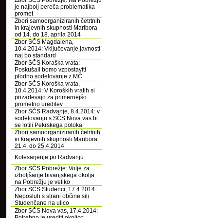
Zbor SČS Pobrežje: Na Pobrežju
je najbolj pereča problematika
promet
Zbori samoorganiziranih četrtnih
in krajevnih skupnosti Maribora
od 14. do 18. aprila 2014
Zbor SČS Magdalena,
10.4.2014: Vključevanje javnosti
naj bo standard
Zbor SČS Koraška vrata:
Poskušali bomo vzpostaviti
plodno sodelovanje z MČ
Zbor SČS Koroška vrata,
10.4.2014: V Koroških vratih si
prizadevajo za primernejšo
prometno ureditev
Zbor SČS Radvanje, 8.4.2014: v
sodelovanju s SČS Nova vas bi
se lotili Pekrskega potoka
Zbori samoorganiziranih četrtnih
in krajevnih skupnosti Maribora
21.4. do 25.4.2014
Kolesarjenje po Radvanju
Zbor SČS Pobrežje: Volje za
izboljšanje bivanjskega okolja
na Pobrežju je veliko
Zbor SČS Studenci, 17.4.2014:
Neposluh s strani občine sili
Studenčane na ulico
Zbor SČS Nova vas, 17.4.2014:
Potrebno je urediti okolico