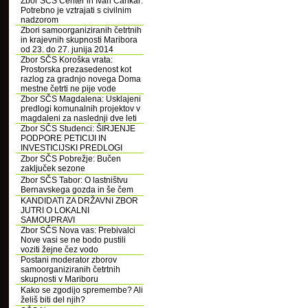
Zbor SČS Center in Ivan Cankar:
Potrebno je vztrajati s civilnim
nadzorom
Zbori samoorganiziranih četrtnih
in krajevnih skupnosti Maribora
od 23. do 27. junija 2014
Zbor SČS Koroška vrata:
Prostorska prezasedenost kot
razlog za gradnjo novega Doma
mestne četrti ne pije vode
Zbor SČS Magdalena: Usklajeni
predlogi komunalnih projektov v
magdaleni za naslednji dve leti
Zbor SČS Studenci: ŠIRJENJE
PODPORE PETICIJI IN
INVESTICIJSKI PREDLOGI
Zbor SČS Pobrežje: Bučen
zaključek sezone
Zbor SČS Tabor: O lastništvu
Bernavskega gozda in še čem
KANDIDATI ZA DRŽAVNI ZBOR
JUTRI O LOKALNI
SAMOUPRAVI
Zbor SČS Nova vas: Prebivalci
Nove vasi se ne bodo pustili
voziti žejne čez vodo
Postani moderator zborov
samoorganiziranih četrtnih
skupnosti v Mariboru
Kako se zgodijo spremembe? Ali
želiš biti del njih?