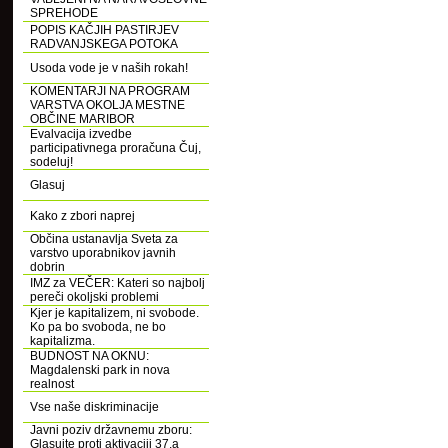
SPREHODE
POPIS KAČJIH PASTIRJEV
RADVANJSKEGA POTOKA
Usoda vode je v naših rokah!
KOMENTARJI NA PROGRAM
VARSTVA OKOLJA MESTNE
OBČINE MARIBOR
Evalvacija izvedbe
participativnega proračuna Čuj,
sodeluj!
Glasuj
Kako z zbori naprej
Občina ustanavlja Sveta za
varstvo uporabnikov javnih
dobrin
IMZ za VEČER: Kateri so najbolj
pereči okoljski problemi
Kjer je kapitalizem, ni svobode.
Ko pa bo svoboda, ne bo
kapitalizma.
BUDNOST NA OKNU:
Magdalenski park in nova
realnost
Vse naše diskriminacije
Javni poziv državnemu zboru:
Glasujte proti aktivaciji 37.a