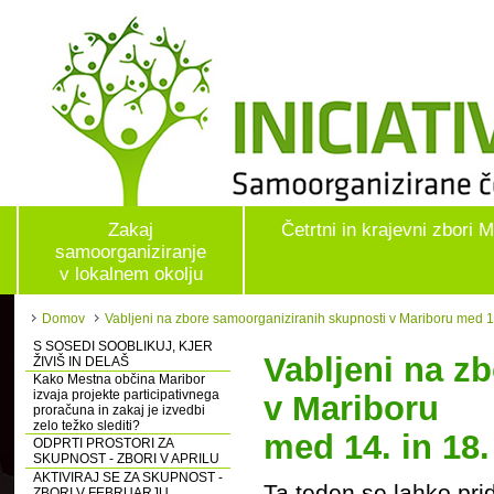
Zakaj
Četrtni in krajevni zbori 
samoorganiziranje
v lokalnem okolju
Domov
Vabljeni na zbore samoorganiziranih skupnosti v Mariboru med 1
S SOSEDI SOOBLIKUJ, KJER
Vabljeni na z
ŽIVIŠ IN DELAŠ
Kako Mestna občina Maribor
izvaja projekte participativnega
v Mariboru
proračuna in zakaj je izvedbi
zelo težko slediti?
med 14. in 18
ODPRTI PROSTORI ZA
SKUPNOST - ZBORI V APRILU
AKTIVIRAJ SE ZA SKUPNOST -
Ta teden se lahko pri
ZBORI V FEBRUARJU