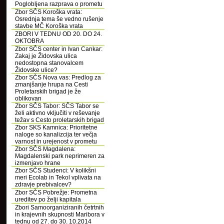
Poglobljena razprava o prometu
Zbor SČS Koroška vrata:
Osrednja tema še vedno rušenje
stavbe MČ Koroška vrata
ZBORI V TEDNU OD 20. DO 24.
OKTOBRA
Zbor SČS center in Ivan Cankar:
Zakaj je Židovska ulica
nedostopna stanovalcem
Židovske ulice?
Zbor SČS Nova vas: Predlog za
zmanjšanje hrupa na Cesti
Proletarskih brigad je že
oblikovan
Zbor SČS Tabor: SČS Tabor se
želi aktivno vključiti v reševanje
težav s Cesto proletarskih brigad
Zbor SKS Kamnica: Prioritetne
naloge so kanalizcija ter večja
varnost in urejenost v prometu
Zbor SČS Magdalena:
Magdalenski park neprimeren za
izmenjavo hrane
Zbor SČS Studenci: V kolikšni
meri Ecolab in Tekol vplivata na
zdravje prebivalcev?
Zbor SČS Pobrežje: Prometna
ureditev po želji kapitala
Zbori Samoorganiziranih četrtnih
in krajevnih skupnosti Maribora v
tednu od 27. do 30. 10.2014