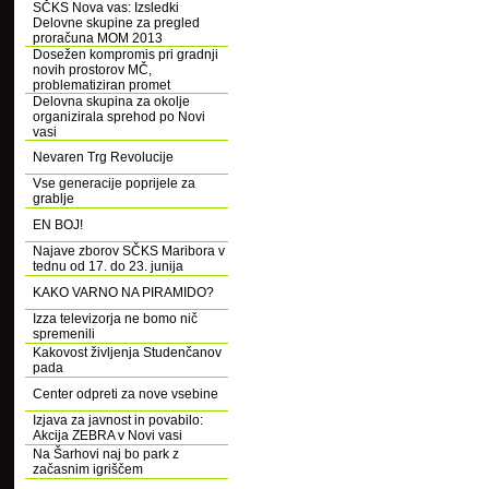
SČKS Nova vas: Izsledki
Delovne skupine za pregled
proračuna MOM 2013
Dosežen kompromis pri gradnji
novih prostorov MČ,
problematiziran promet
Delovna skupina za okolje
organizirala sprehod po Novi
vasi
Nevaren Trg Revolucije
Vse generacije poprijele za
grablje
EN BOJ!
Najave zborov SČKS Maribora v
tednu od 17. do 23. junija
KAKO VARNO NA PIRAMIDO?
Izza televizorja ne bomo nič
spremenili
Kakovost življenja Studenčanov
pada
Center odpreti za nove vsebine
Izjava za javnost in povabilo:
Akcija ZEBRA v Novi vasi
Na Šarhovi naj bo park z
začasnim igriščem