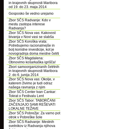
in krajevnih skupnosti Maribora
od 19. do 23. maja 2014
Gosposko še vedno urejamo
Zbor SČS Radvanje: Kdo v
mestu zastopa interese
Radvanja?
Zbor SČS Nova vas: Kakovost
bivanja v Novi vasi se slabša
Zbor SČS Koroška vrata:
Potrebujemo racionalnejše in
bolj koristne investicije, kot je
novogradnja doma mestne četrti
Zbor SČS Magdalena:
Obnovimo košarkaška igrišča!
Zbori samoorganiziranih četrtnih
in krajevnih skupnosti Maribora
2. do 6. junija 2014
Zbor SČS Nova vas: Okolje, v
katerem živimo je tudi odraz
našega ravnanja z njim
Zbor SČS Center Ivan Cankar:
Tokrat o Festivalu Lent
Zbor SČS Tabor: TABORČANI
ZAČENJAJO SAMI REŠEVATI
LOKALNE TEŽAVE
Zbor SČS Pobrežje: Za varno pot
otrok v Pobreške šole
Zbor SČS Radvanje: Mestnih
svetnikov iz Radvanja njihova