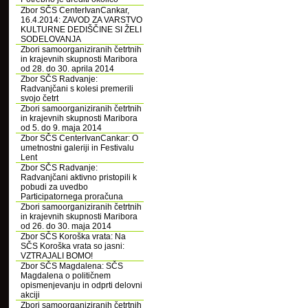
Zbor SČS CenterIvanCankar,
16.4.2014: ZAVOD ZA VARSTVO
KULTURNE DEDIŠČINE SI ŽELI
SODELOVANJA
Zbori samoorganiziranih četrtnih
in krajevnih skupnosti Maribora
od 28. do 30. aprila 2014
Zbor SČS Radvanje:
Radvanjčani s kolesi premerili
svojo četrt
Zbori samoorganiziranih četrtnih
in krajevnih skupnosti Maribora
od 5. do 9. maja 2014
Zbor SČS CenterIvanCankar: O
umetnostni galeriji in Festivalu
Lent
Zbor SČS Radvanje:
Radvanjčani aktivno pristopili k
pobudi za uvedbo
Participatornega proračuna
Zbori samoorganiziranih četrtnih
in krajevnih skupnosti Maribora
od 26. do 30. maja 2014
Zbor SČS Koroška vrata: Na
SČS Koroška vrata so jasni:
VZTRAJALI BOMO!
Zbor SČS Magdalena: SČS
Magdalena o političnem
opismenjevanju in odprti delovni
akciji
Zbori samoorganiziranih četrtnih