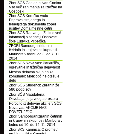
Zbor SČS Center in Ivan Cankar:
Vse več zanimanja za izložbe na
Gosposki
Zbor SČS Koroška vrata:
Priprava strnjenega in
temeljitega dokumenta zoper
rušitev Doma mestne četrti
Zbor SČS Radvanje: Želimo več
informacij o sanaciji Osnovne
šole Ludvika Pliberška
ZBORI Samoorganiziranih
četrtnih in krajevnih skupnosti
Maribora v tednu od 3. do 7. 11.
2014
Zbor SČS Nova vas: Parkirišča,
ogrevanje in tržnična dejavnost
Mestna delovna skupina za
komunalo: Molk občine otežuje
delo
Zbor SČS Studenci: Zbranih že
586 podpisov
Zbor SČS Magdalena:
Osvobajanje javnega prostora
Poročilo iz delovne akcije v SČS
Nova vas: AKCIJE NAS
POVEZUJEJO
Zbori Samoorganiziranih četrtnih
in krajevnih skupnosti Maribora v
tednu od 10. do 14. 11. 2014
Zbor SKS Kamnica: O prometni
problematiki v Kamnici