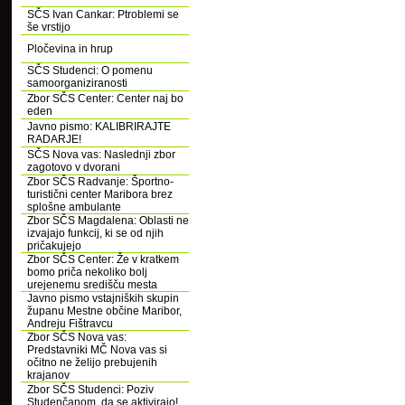
SČS Ivan Cankar: Ptroblemi se
še vrstijo
Pločevina in hrup
SČS Studenci: O pomenu
samoorganiziranosti
Zbor SČS Center: Center naj bo
eden
Javno pismo: KALIBRIRAJTE
RADARJE!
SČS Nova vas: Naslednji zbor
zagotovo v dvorani
Zbor SČS Radvanje: Športno-
turistični center Maribora brez
splošne ambulante
Zbor SČS Magdalena: Oblasti ne
izvajajo funkcij, ki se od njih
pričakujejo
Zbor SČS Center: Že v kratkem
bomo priča nekoliko bolj
urejenemu središču mesta
Javno pismo vstajniških skupin
županu Mestne občine Maribor,
Andreju Fištravcu
Zbor SČS Nova vas:
Predstavniki MČ Nova vas si
očitno ne želijo prebujenih
krajanov
Zbor SČS Studenci: Poziv
Studenčanom, da se aktivirajo!