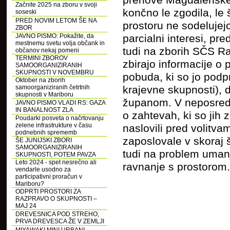
prenove Magdalenskeg
Začnite 2025 na zboru v svoji
končno le zgodila, le
soseski
PRED NOVIM LETOM ŠE NA
prostoru ne sodelujejo
ZBOR
JAVNO PISMO: Pokažite, da
parcialni interesi, pr
mestnemu svetu volja občank in
tudi na zborih SČS Rad
občanov nekaj pomeni
TERMINI ZBOROV
zbirajo informacije o 
SAMOORGANIZIRANIH
SKUPNOSTI V NOVEMBRU
pobuda, ki so jo pod
Oktober na zborih
samoorganiziranih četrtnih
krajevne skupnosti), 
skupnosti v Mariboru
županom. V neposredn
JAVNO PISMO VLADI RS: GAZA
IN BANALNOST ZLA
o zahtevah, ki so jih
Poudarki posveta o načrtovanju
zelene infrastrukture v času
naslovili pred volitvam
podnebnih sprememb
zaposlovale v skoraj 
ŠE JUNIJSKI ZBORI
SAMOORGANIZIRANIH
tudi na problem umanj
SKUPNOSTI, POTEM PAVZA
Leto 2024 - spet nesrečno ali
ravnanje s prostorom.
vendarle usodno za
participativni proračun v
Mariboru?
ODPRTI PROSTORI ZA
RAZPRAVO O SKUPNOSTI –
MAJ 24
DREVESNICA POD STREHO,
PRVA DREVESCA ŽE V ZEMLJI