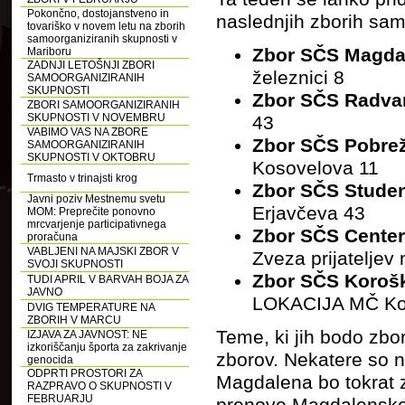
Pokončno, dostojanstveno in
naslednjih zborih sam
tovariško v novem letu na zborih
samoorganiziranih skupnosti v
Zbor SČS Magda
Mariboru
ZADNJI LETOŠNJI ZBORI
železnici 8
SAMOORGANIZIRANIH
SKUPNOSTI
Zbor SČS Radva
ZBORI SAMOORGANIZIRANIH
SKUPNOSTI V NOVEMBRU
43
VABIMO VAS NA ZBORE
Zbor SČS Pobrež
SAMOORGANIZIRANIH
SKUPNOSTI V OKTOBRU
Kosovelova 11
Trmasto v trinajsti krog
Zbor SČS Stude
Javni poziv Mestnemu svetu
Erjavčeva 43
MOM: Preprečite ponovno
mrcvarjenje participativnega
Zbor SČS Center
proračuna
VABLJENI NA MAJSKI ZBOR V
Zveza prijateljev
SVOJI SKUPNOSTI
Zbor SČS Korošk
TUDI APRIL V BARVAH BOJA ZA
JAVNO
LOKACIJA MČ Koro
DVIG TEMPERATURE NA
ZBORIH V MARCU
Teme, ki jih bodo zbo
IZJAVA ZA JAVNOST: NE
izkoriščanju športa za zakrivanje
zborov. Nekatere so 
genocida
ODPRTI PROSTORI ZA
Magdalena bo tokrat z
RAZPRAVO O SKUPNOSTI V
FEBRUARJU