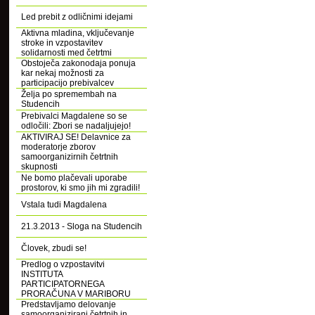
Led prebit z odličnimi idejami
Aktivna mladina, vključevanje
stroke in vzpostavitev
solidarnosti med četrtmi
Obstoječa zakonodaja ponuja
kar nekaj možnosti za
participacijo prebivalcev
Želja po spremembah na
Studencih
Prebivalci Magdalene so se
odločili: Zbori se nadaljujejo!
AKTIVIRAJ SE! Delavnice za
moderatorje zborov
samoorganizirnih četrtnih
skupnosti
Ne bomo plačevali uporabe
prostorov, ki smo jih mi zgradili!
Vstala tudi Magdalena
21.3.2013 - Sloga na Studencih
Človek, zbudi se!
Predlog o vzpostavitvi
INSTITUTA
PARTICIPATORNEGA
PRORAČUNA V MARIBORU
Predstavljamo delovanje
samoorganizirani četrtnih in