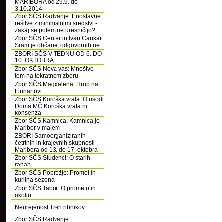
MARIBORA od 29.9. do
3.10.2014
Zbor SČS Radvanje: Enostavne
rešitve z minimalnimi sredstvi -
zakaj se potem ne uresničijo?
Zbor SČS Center in Ivan Cankar:
Sram je občane, odgovornih ne
ZBORI SČS V TEDNU OD 6. DO
10. OKTOBRA
Zbor SČS Nova vas: Mnoštvo
tem na tokratnem zboru
Zbor SČS Magdalena: Hrup na
Linhartovi
Zbor SČS Koroška vrata: O usodi
Doma MČ Koroška vrata ni
konsenza
Zbor SČS Kamnica: Kamnica je
Maribor v malem
ZBORI Samoorganiziranih
četrtnih in krajevnih skupnosti
Maribora od 13. do 17. oktobra
Zbor SČS Studenci: O starih
ranah
Zbor SČS Pobrežje: Promet in
kurilna sezona
Zbor SČS Tabor: O prometu in
okolju
Neurejenost Treh ribnikov
Zbor SČS Radvanje: