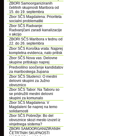
ZBORI Samoorganiziranih
četrtnih skupnosti Maribora od
15. do 19. septembra
Zbor SČS Magdalena: Prioriteta
socialni problematiki
Zbor SČS Radvanje:
Radvanjčani zaradi kanalizacije
v akcijo
ZBORI SČS Maribora v tednu od
22. do 26. septembra
Zbor SČS Koroška vrata: Najprej
kompletna evidenca, nato pritisk
Zbor SČS Nova vas: Delovne
skupine pritiskajo naprej
Predvolilno soočenje kandidatov
za mariboskega župana
Zbor SČS Studenci: O mestni
delovni skupini za Južno
obvoznico
Zbor SČS Tabor: Na Taboru so
se pridružili mestni delovni
skupini za komunalo
Zbor SČS Magdalena: V
Magdaleni še naprej na temo
solidarnosti
Zbor SČS Pobrežje: Bo del
obvoznice skozi mesto izvzet iz
vinjetnega sistema?
ZBORI SAMOORGANIZIRANIH
ČETRTNIH SKUPNOSTI