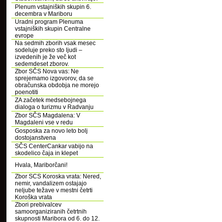
Plenum vstajniških skupin 6.
decembra v Mariboru
Uradni program Plenuma
vstajniških skupin Centralne
evrope
Na sedmih zborih vsak mesec
sodeluje preko sto ljudi –
izvedenih je že več kot
sedemdeset zborov.
Zbor SČS Nova vas: Ne
sprejemamo izgovorov, da se
obračunska obdobja ne morejo
poenotiti
ZA začetek medsebojnega
dialoga o turizmu v Radvanju
Zbor SČS Magdalena: V
Magdaleni vse v redu
Gosposka za novo leto bolj
dostojanstvena
SČS CenterCankar vabijo na
skodelico čaja in klepet
Hvala, Mariborčani!
Zbor SCS Koroska vrata: Nered,
nemir, vandalizem ostajajo
neljube težave v mestni četrti
Koroška vrata
Zbori prebivalcev
samoorganiziranih četrtnih
skupnosti Maribora od 6. do 12.