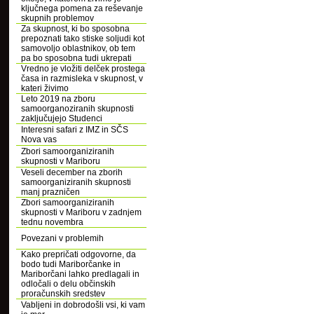
ključnega pomena za reševanje
skupnih problemov
Za skupnost, ki bo sposobna
prepoznati tako stiske soljudi kot
samovoljo oblastnikov, ob tem
pa bo sposobna tudi ukrepati
Vredno je vložiti delček prostega
časa in razmisleka v skupnost, v
kateri živimo
Leto 2019 na zboru
samoorganoziranih skupnosti
zaključujejo Studenci
Interesni safari z IMZ in SČS
Nova vas
Zbori samoorganiziranih
skupnosti v Mariboru
Veseli december na zborih
samoorganiziranih skupnosti
manj prazničen
Zbori samoorganiziranih
skupnosti v Mariboru v zadnjem
tednu novembra
Povezani v problemih
Kako prepričati odgovorne, da
bodo tudi Mariborčanke in
Mariborčani lahko predlagali in
odločali o delu občinskih
proračunskih sredstev
Vabljeni in dobrodošli vsi, ki vam