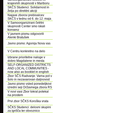
krajevnih skupnosti v Mariboru
SKČS Studenci: Solidarnost in
želja po direktni akciji
Najave zborov prebivalcev
SKČS v tednu od 6. do 12. maja
V Samoorganizirani četrtni
skupnosti Center smo iskali
konsenz
V javnem pismu odgovorili
Alenki Bratušek
Javno pismo: Agonija Nova vas
V Centru konkretno na delo
Izbrane prioritetne naloge v
dobro Magdalene in mesta
SELF-ORGANIZED DISTRICTS
AND LOCAL COMMUNITIES -
now also as booklet in english
Zbor SČS Radvanje: Varna pot v
šolo in nezavarovan daljnovod
Javno pismo vsled ponedeljkovi
izredni seji Državnega zbora RS
V novi vasi Zbor tokrat potekal
na prostem
Prvi zbor SČKS Koroška vrata
SČKS Studenci: delovni skupini
za igrišča ter obvoznico