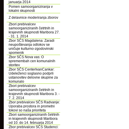
januarja 2014
Pomen samoorganiziranja v
lokalni skupnosti
Z delavnice moderiranja zborov
Zbori prebivalcev
samoorganiziranih četrtnih in
krajevnih skupnosti Maribora 27.
- 31. 1. 2014
Zbor SČS Magdalena: Zaradi
neupoštevanja odlokov se
uničuje kulturno-zgodovinski
spomenik
Zbor SČS Nova vas: O
spremembah cen komunalnih
storitev
Zbor SČS CenterIvanCankar:
Udeleženci soglasno podprli
ustanovitev delovne skupine za
komunalo
Zbori prebivalcev
samoorganiziranih četrtnih in
krajevnih skupnosti Maribora 3. -
7. 2. 2014
Zbor prebivalcev SČS Radvanje:
Uporaba prostora in prometni
tokovi so naša prioriteta
Zbori samoorganiziranih četrtnih
in krajevnih skupnosti Maribora
od 10. do 14. februarja 2014
Zbor prebivalcev SČS Studenci: