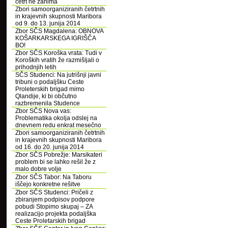
četrt ne zanima
Zbori samoorganiziranih četrtnih
in krajevnih skupnosti Maribora
od 9. do 13. junija 2014
Zbor SČS Magdalena: OBNOVA
KOŠARKARSKEGA IGRIŠČA
BO!
Zbor SČS Koroška vrata: Tudi v
Koroških vratih že razmišljali o
prihodnjih letih
SČS Studenci: Na jutrišnji javni
tribuni o podaljšku Ceste
Proleterskih brigad mimo
Qlandije, ki bi občutno
razbremenila Studence
Zbor SČS Nova vas:
Problematika okolja odslej na
dnevnem redu enkrat mesečno
Zbori samoorganiziranih četrtnih
in krajevnih skupnosti Maribora
od 16. do 20. junija 2014
Zbor SČS Pobrežje: Marsikateri
problem bi se lahko rešil že z
malo dobre volje
Zbor SČS Tabor: Na Taboru
iščejo konkretne rešitve
Zbor SČS Studenci: Pričeli z
zbiranjem podpisov podpore
pobudi Stopimo skupaj – ZA
realizacijo projekta podaljška
Ceste Proletarskih brigad