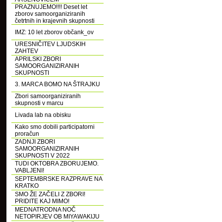
PRAZNUJEMO!!!! Deset let
zborov samoorganiziranih
četrtnih in krajevnih skupnosti
IMZ: 10 let zborov občank_ov
URESNIČITEV LJUDSKIH
ZAHTEV
APRILSKI ZBORI
SAMOORGANIZIRANIH
SKUPNOSTI
3. MARCA BOMO NA ŠTRAJKU
Zbori samoorganiziranih
skupnosti v marcu
Livada lab na obisku
Kako smo dobili participatorni
proračun
ZADNJI ZBORI
SAMOORGANIZIRANIH
SKUPNOSTI V 2022
TUDI OKTOBRA ZBORUJEMO.
VABLJENI!
SEPTEMBRSKE RAZPRAVE NA
KRATKO
SMO ŽE ZAČELI Z ZBORI!
PRIDITE KAJ MIMO!
MEDNATRODNA NOČ
NETOPIRJEV OB MIYAWAKIJU