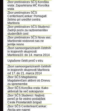
Zbor prebivalcev SČS Koroška
vrata: Zaparkirana MČ Koroška
vrata
Zbor prebivalcev SČS
CenterIvanCankar: Pomagati
želimo pri ureditvi centra
Maribora
Zbor prebivalcev SČS Studenci:
Zadnji poziv za razbremenitev
studenških cest
Zbor prebivalcev SČS Nova vas:
Mariborski vodovod nas ne
jemlje resno
Zbori samoorganiziranih četrtnih
in krajevnih skupnosti
Maribora10. do 14. marca 2014
Uglašene četrti prvič v etru
Zbori samoorganiziranih četrtnih
in krajevnih skupnosti Maribora
od 17. do 21. marca 2014
Zbor SČS Magdalena:
Magdalenčani aktivni ob Dnevu
za spremembe
Zbor SČS Koroška vrata: Kako
aktivirati še več sokrajanov
Zbor SČS Studenci: Najbolj
pereč je še vedno podaljšek
Ceste Proletarskih brigad
Zbor SČS CenterIvanCankar:
Akcija gre naprej