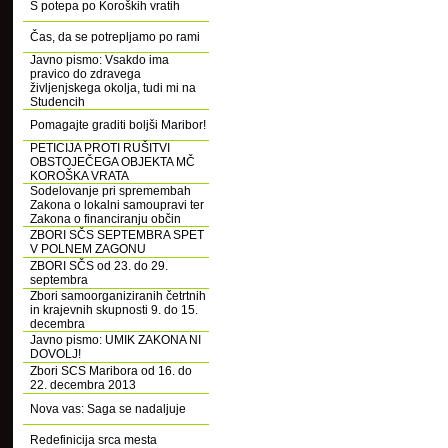
S potepa po Koroških vratih
Čas, da se potrepljamo po rami
Javno pismo: Vsakdo ima
pravico do zdravega
življenjskega okolja, tudi mi na
Studencih
Pomagajte graditi boljši Maribor!
PETICIJA PROTI RUŠITVI
OBSTOJEČEGA OBJEKTA MČ
KOROŠKA VRATA
Sodelovanje pri spremembah
Zakona o lokalni samoupravi ter
Zakona o financiranju občin
ZBORI SČS SEPTEMBRA SPET
V POLNEM ZAGONU
ZBORI SČS od 23. do 29.
septembra
Zbori samoorganiziranih četrtnih
in krajevnih skupnosti 9. do 15.
decembra
Javno pismo: UMIK ZAKONA NI
DOVOLJ!
Zbori SCS Maribora od 16. do
22. decembra 2013
Nova vas: Saga se nadaljuje
Redefinicija srca mesta