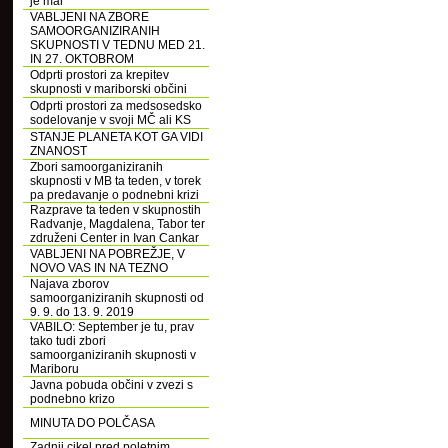
je mar
VABLJENI NA ZBORE
SAMOORGANIZIRANIH
SKUPNOSTI V TEDNU MED 21.
IN 27. OKTOBROM
Odprti prostori za krepitev
skupnosti v mariborski občini
Odprti prostori za medsosedsko
sodelovanje v svoji MČ ali KS
STANJE PLANETA KOT GA VIDI
ZNANOST
Zbori samoorganiziranih
skupnosti v MB ta teden, v torek
pa predavanje o podnebni krizi
Razprave ta teden v skupnostih
Radvanje, Magdalena, Tabor ter
združeni Center in Ivan Cankar
VABLJENI NA POBREŽJE, V
NOVO VAS IN NA TEZNO
Najava zborov
samoorganiziranih skupnosti od
9. 9. do 13. 9. 2019
VABILO: September je tu, prav
tako tudi zbori
samoorganiziranih skupnosti v
Mariboru
Javna pobuda občini v zvezi s
podnebno krizo
MINUTA DO POLČASA
Zadnji cikel pred poletnim