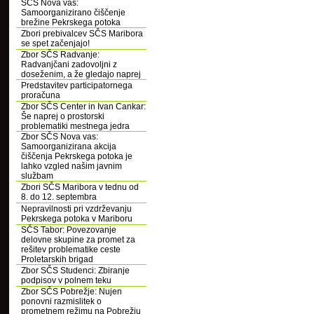
SČS Nova vas:
Samoorganizirano čiščenje
brežine Pekrskega potoka
Zbori prebivalcev SČS Maribora
se spet začenjajo!
Zbor SČS Radvanje:
Radvanjčani zadovoljni z
doseženim, a že gledajo naprej
Predstavitev participatornega
proračuna
Zbor SČS Center in Ivan Cankar:
Še naprej o prostorski
problematiki mestnega jedra
Zbor SČS Nova vas:
Samoorganizirana akcija
čiščenja Pekrskega potoka je
lahko vzgled našim javnim
službam
Zbori SČS Maribora v tednu od
8. do 12. septembra
Nepravilnosti pri vzdrževanju
Pekrskega potoka v Mariboru
SČS Tabor: Povezovanje
delovne skupine za promet za
rešitev problematike ceste
Proletarskih brigad
Zbor SČS Studenci: Zbiranje
podpisov v polnem teku
Zbor SČS Pobrežje: Nujen
ponovni razmislitek o
prometnem režimu na Pobrežju