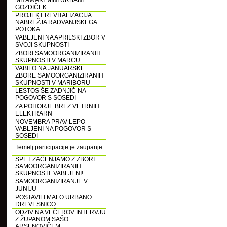
MIYAWAKI MINI URBANI
GOZDIČEK
PROJEKT REVITALIZACIJA
NABREŽJA RADVANJSKEGA
POTOKA
VABLJENI NA APRILSKI ZBOR V
SVOJI SKUPNOSTI
ZBORI SAMOORGANIZIRANIH
SKUPNOSTI V MARCU
VABILO NA JANUARSKE
ZBORE SAMOORGANIZIRANIH
SKUPNOSTI V MARIBORU
LESTOS ŠE ZADNJIČ NA
POGOVOR S SOSEDI
ZA POHORJE BREZ VETRNIH
ELEKTRARN
NOVEMBRA PRAV LEPO
VABLJENI NA POGOVOR S
SOSEDI
Temelj participacije je zaupanje
SPET ZAČENJAMO Z ZBORI
SAMOORGANIZIRANIH
SKUPNOSTI. VABLJENI!
SAMOORGANIZIRANJE V
JUNIJU
POSTAVILI MALO URBANO
DREVESNICO
ODZIV NA VEČEROV INTERVJU
Z ŽUPANOM SAŠO
ARSENOVIČEM