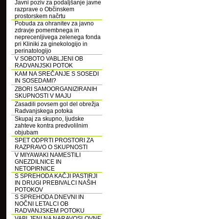
Javni poziv za podaljšanje javne
razprave o Občinskem
prostorskem načrtu
Pobuda za ohranitev za javno
zdravje pomembnega in
neprecenljivega zelenega fonda
pri Kliniki za ginekologijo in
perinatologijo
V SOBOTO VABLJENI OB
RADVANJSKI POTOK
KAM NA SREČANJE S SOSEDI
IN SOSEDAMI?
ZBORI SAMOORGANIZIRANIH
SKUPNOSTI V MAJU
Zasadili povsem gol del obrežja
Radvanjskega potoka
Skupaj za skupno, ljudske
zahteve kontra predvolilnim
objubam
SPET ODPRTI PROSTORI ZA
RAZPRAVO O SKUPNOSTI
V MIYAWAKI NAMESTILI
GNEZDILNICE IN
NETOPIRNICE
S SPREHODA KAČJI PASTIRJI
IN DRUGI PREBIVALCI NAŠIH
POTOKOV
S SPREHODA DNEVNI IN
NOČNI LETALCI OB
RADVANJSKEM POTOKU
VABLJENI NA NARAVOSLOVNE