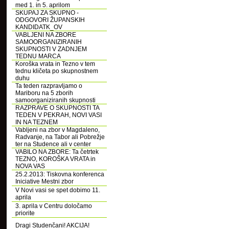
med 1. in 5. aprilom
SKUPAJ ZA SKUPNO -
ODGOVORI ŽUPANSKIH
KANDIDATK_OV
VABLJENI NA ZBORE
SAMOORGANIZIRANIH
SKUPNOSTI V ZADNJEM
TEDNU MARCA
Koroška vrata in Tezno v tem
tednu kličeta po skupnostnem
duhu
Ta teden razpravljamo o
Mariboru na 5 zborih
samoorganiziranih skupnosti
RAZPRAVE O SKUPNOSTI TA
TEDEN V PEKRAH, NOVI VASI
IN NA TEZNEM
Vabljeni na zbor v Magdaleno,
Radvanje, na Tabor ali Pobrežje
ter na Studence ali v center
VABILO NA ZBORE: Ta četrtek
TEZNO, KOROŠKA VRATA in
NOVA VAS
25.2.2013: Tiskovna konferenca
Iniciative Mestni zbor
V Novi vasi se spet dobimo 11.
aprila
3. aprila v Centru določamo
priorite
Dragi Studenčani! AKCIJA!