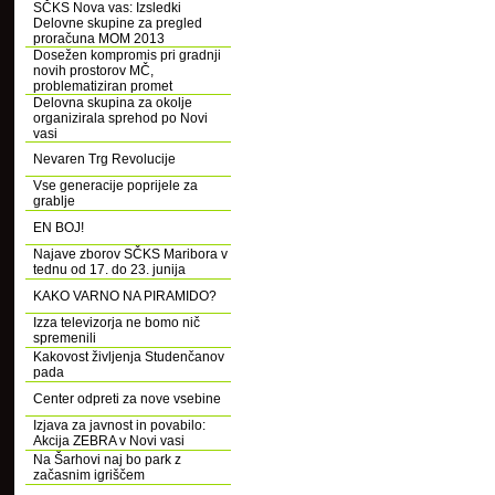
SČKS Nova vas: Izsledki
Delovne skupine za pregled
proračuna MOM 2013
Dosežen kompromis pri gradnji
novih prostorov MČ,
problematiziran promet
Delovna skupina za okolje
organizirala sprehod po Novi
vasi
Nevaren Trg Revolucije
Vse generacije poprijele za
grablje
EN BOJ!
Najave zborov SČKS Maribora v
tednu od 17. do 23. junija
KAKO VARNO NA PIRAMIDO?
Izza televizorja ne bomo nič
spremenili
Kakovost življenja Studenčanov
pada
Center odpreti za nove vsebine
Izjava za javnost in povabilo:
Akcija ZEBRA v Novi vasi
Na Šarhovi naj bo park z
začasnim igriščem