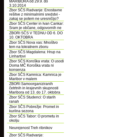
MARIBORA od 29.9. do
3.10.2014
Zbor SČS Radvanje: Enostavne
rešitve z minimalnimi sredstvi -
zakaj se potem ne uresničijo?
Zbor SČS Center in Ivan Cankar:
Sram je občane, odgovornih ne
ZBORI SČS V TEDNU OD 6. DO
10. OKTOBRA
Zbor SČS Nova vas: Mnoštvo
tem na tokratnem zboru
Zbor SČS Magdalena: Hrup na
Linhartovi
Zbor SČS Koroška vrata: O usodi
Doma MČ Koroška vrata ni
konsenza
Zbor SČS Kamnica: Kamnica je
Maribor v malem
ZBORI Samoorganiziranih
četrtnih in krajevnih skupnosti
Maribora od 13. do 17. oktobra
Zbor SČS Studenci: O starih
ranah
Zbor SČS Pobrežje: Promet in
kurilna sezona
Zbor SČS Tabor: O prometu in
okolju
Neurejenost Treh ribnikov
Zbor SČS Radvanje: