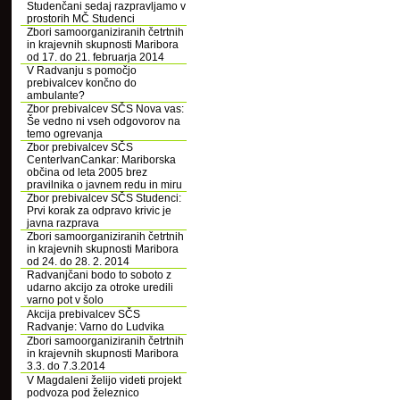
Studenčani sedaj razpravljamo v
prostorih MČ Studenci
Zbori samoorganiziranih četrtnih
in krajevnih skupnosti Maribora
od 17. do 21. februarja 2014
V Radvanju s pomočjo
prebivalcev končno do
ambulante?
Zbor prebivalcev SČS Nova vas:
Še vedno ni vseh odgovorov na
temo ogrevanja
Zbor prebivalcev SČS
CenterIvanCankar: Mariborska
občina od leta 2005 brez
pravilnika o javnem redu in miru
Zbor prebivalcev SČS Studenci:
Prvi korak za odpravo krivic je
javna razprava
Zbori samoorganiziranih četrtnih
in krajevnih skupnosti Maribora
od 24. do 28. 2. 2014
Radvanjčani bodo to soboto z
udarno akcijo za otroke uredili
varno pot v šolo
Akcija prebivalcev SČS
Radvanje: Varno do Ludvika
Zbori samoorganiziranih četrtnih
in krajevnih skupnosti Maribora
3.3. do 7.3.2014
V Magdaleni želijo videti projekt
podvoza pod železnico