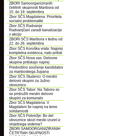
ZBORI Samoorganiziranih
četrtnih skupnosti Maribora od
15. do 19. septembra
Zbor SČS Magdalena: Prioriteta
socialni problematiki
Zbor SČS Radvanje:
Radvanjčani zaradi kanalizacije
v akcijo
ZBORI SČS Maribora v tednu od
22. do 26. septembra
Zbor SČS Koroška vrata: Najprej
kompletna evidenca, nato pritisk
Zbor SČS Nova vas: Delovne
skupine pritiskajo naprej
Predvolilno soočenje kandidatov
za mariboskega župana
Zbor SČS Studenci: O mestni
delovni skupini za Južno
obvoznico
Zbor SČS Tabor: Na Taboru so
se pridružili mestni delovni
skupini za komunalo
Zbor SČS Magdalena: V
Magdaleni še naprej na temo
solidarnosti
Zbor SČS Pobrežje: Bo del
obvoznice skozi mesto izvzet iz
vinjetnega sistema?
ZBORI SAMOORGANIZIRANIH
ČETRTNIH SKUPNOSTI