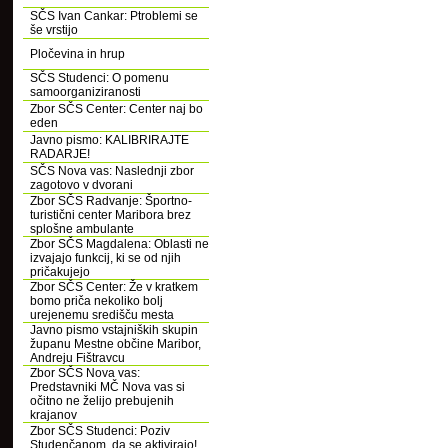
SČS Ivan Cankar: Ptroblemi se
še vrstijo
Pločevina in hrup
SČS Studenci: O pomenu
samoorganiziranosti
Zbor SČS Center: Center naj bo
eden
Javno pismo: KALIBRIRAJTE
RADARJE!
SČS Nova vas: Naslednji zbor
zagotovo v dvorani
Zbor SČS Radvanje: Športno-
turistični center Maribora brez
splošne ambulante
Zbor SČS Magdalena: Oblasti ne
izvajajo funkcij, ki se od njih
pričakujejo
Zbor SČS Center: Že v kratkem
bomo priča nekoliko bolj
urejenemu središču mesta
Javno pismo vstajniških skupin
županu Mestne občine Maribor,
Andreju Fištravcu
Zbor SČS Nova vas:
Predstavniki MČ Nova vas si
očitno ne želijo prebujenih
krajanov
Zbor SČS Studenci: Poziv
Studenčanom, da se aktivirajo!