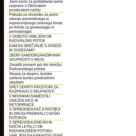
Javni poziv za podaljšanje javne
razprave o Občinskem
prostorskem načrtu
Pobuda za ohranitev za javno
zdravje pomembnega in
neprecenljivega zelenega fonda
pri Kliniki za ginekologijo in
perinatologijo
V SOBOTO VABLJENI OB
RADVANJSKI POTOK
KAM NA SREČANJE S SOSEDI
IN SOSEDAMI?
ZBORI SAMOORGANIZIRANIH
SKUPNOSTI V MAJU
Zasadili povsem gol del obrežja
Radvanjskega potoka
Skupaj za skupno, ljudske
zahteve kontra predvolilnim
objubam
SPET ODPRTI PROSTORI ZA
RAZPRAVO O SKUPNOSTI
V MIYAWAKI NAMESTILI
GNEZDILNICE IN
NETOPIRNICE
S SPREHODA KAČJI PASTIRJI
IN DRUGI PREBIVALCI NAŠIH
POTOKOV
S SPREHODA DNEVNI IN
NOČNI LETALCI OB
RADVANJSKEM POTOKU
VABLJENI NA NARAVOSLOVNE