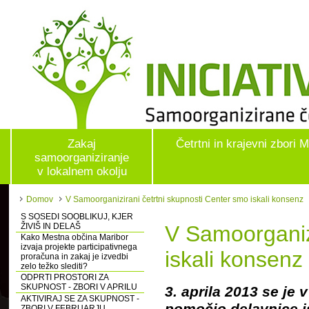
Zakaj
Četrtni in krajevni zbori 
samoorganiziranje
v lokalnem okolju
Domov
V Samoorganizirani četrtni skupnosti Center smo iskali konsenz
S SOSEDI SOOBLIKUJ, KJER
ŽIVIŠ IN DELAŠ
V Samoorganizi
Kako Mestna občina Maribor
izvaja projekte participativnega
iskali konsenz
proračuna in zakaj je izvedbi
zelo težko slediti?
ODPRTI PROSTORI ZA
SKUPNOST - ZBORI V APRILU
3. aprila 2013 se je 
AKTIVIRAJ SE ZA SKUPNOST -
pomočjo delavnice is
ZBORI V FEBRUARJU