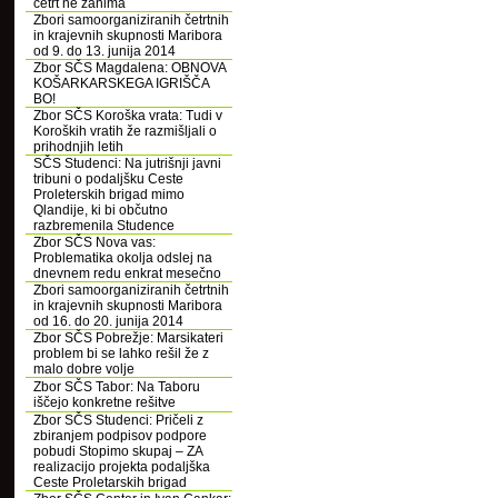
četrt ne zanima
Zbori samoorganiziranih četrtnih
in krajevnih skupnosti Maribora
od 9. do 13. junija 2014
Zbor SČS Magdalena: OBNOVA
KOŠARKARSKEGA IGRIŠČA
BO!
Zbor SČS Koroška vrata: Tudi v
Koroških vratih že razmišljali o
prihodnjih letih
SČS Studenci: Na jutrišnji javni
tribuni o podaljšku Ceste
Proleterskih brigad mimo
Qlandije, ki bi občutno
razbremenila Studence
Zbor SČS Nova vas:
Problematika okolja odslej na
dnevnem redu enkrat mesečno
Zbori samoorganiziranih četrtnih
in krajevnih skupnosti Maribora
od 16. do 20. junija 2014
Zbor SČS Pobrežje: Marsikateri
problem bi se lahko rešil že z
malo dobre volje
Zbor SČS Tabor: Na Taboru
iščejo konkretne rešitve
Zbor SČS Studenci: Pričeli z
zbiranjem podpisov podpore
pobudi Stopimo skupaj – ZA
realizacijo projekta podaljška
Ceste Proletarskih brigad