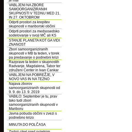
je mar
VABLJENI NA ZBORE
SAMOORGANIZIRANIH
SKUPNOSTI V TEDNU MED 21.
IN 27. OKTOBROM
Odprti prostori za krepitev
skupnosti v mariborski občini
Odprti prostori za medsosedsko
sodelovanje v svoji MČ ali KS
STANJE PLANETA KOT GA VIDI
ZNANOST
Zbori samoorganiziranih
skupnosti v MB ta teden, v torek
pa predavanje o podnebni krizi
Razprave ta teden v skupnostih
Radvanje, Magdalena, Tabor ter
združeni Center in Ivan Cankar
VABLJENI NA POBREŽJE, V
NOVO VAS IN NA TEZNO
Najava zborov
samoorganiziranih skupnosti od
9. 9. do 13. 9. 2019
VABILO: September je tu, prav
tako tudi zbori
samoorganiziranih skupnosti v
Mariboru
Javna pobuda občini v zvezi s
podnebno krizo
MINUTA DO POLČASA
Zadnji cikel pred poletnim