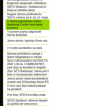
krajevnih skupnosti v Mariboru
SKČS Studenci: Solidarnost in
želja po direktni akciji
Najave zborov prebivalcev
SKČS v tednu od 6. do 12. maja
V Samoorganizirani četrtni
skupnosti Center smo iskali
konsenz
V javnem pismu odgovorili
Alenki Bratušek
Javno pismo: Agonija Nova vas
V Centru konkretno na delo
Izbrane prioritetne naloge v
dobro Magdalene in mesta
SELF-ORGANIZED DISTRICTS
AND LOCAL COMMUNITIES -
now also as booklet in english
Zbor SČS Radvanje: Varna pot v
šolo in nezavarovan daljnovod
Javno pismo vsled ponedeljkovi
izredni seji Državnega zbora RS
V novi vasi Zbor tokrat potekal
na prostem
Prvi zbor SČKS Koroška vrata
SČKS Studenci: delovni skupini
za igrišča ter obvoznico