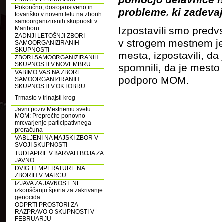
Pokončno, dostojanstveno in
probleme, ki zadevaj
tovariško v novem letu na zborih
samoorganiziranih skupnosti v
Izpostavili smo pred
Mariboru
ZADNJI LETOŠNJI ZBORI
v strogem mestnem jed
SAMOORGANIZIRANIH
SKUPNOSTI
mesta, izpostavili, d
ZBORI SAMOORGANIZIRANIH
SKUPNOSTI V NOVEMBRU
spomnili, da je mesto 
VABIMO VAS NA ZBORE
podporo MOM.
SAMOORGANIZIRANIH
SKUPNOSTI V OKTOBRU
Trmasto v trinajsti krog
Javni poziv Mestnemu svetu
MOM: Preprečite ponovno
mrcvarjenje participativnega
proračuna
VABLJENI NA MAJSKI ZBOR V
SVOJI SKUPNOSTI
TUDI APRIL V BARVAH BOJA ZA
JAVNO
DVIG TEMPERATURE NA
ZBORIH V MARCU
IZJAVA ZA JAVNOST: NE
izkoriščanju športa za zakrivanje
genocida
ODPRTI PROSTORI ZA
RAZPRAVO O SKUPNOSTI V
FEBRUARJU