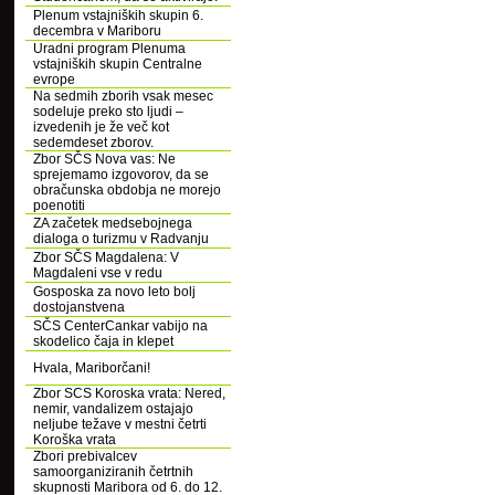
Plenum vstajniških skupin 6.
decembra v Mariboru
Uradni program Plenuma
vstajniških skupin Centralne
evrope
Na sedmih zborih vsak mesec
sodeluje preko sto ljudi –
izvedenih je že več kot
sedemdeset zborov.
Zbor SČS Nova vas: Ne
sprejemamo izgovorov, da se
obračunska obdobja ne morejo
poenotiti
ZA začetek medsebojnega
dialoga o turizmu v Radvanju
Zbor SČS Magdalena: V
Magdaleni vse v redu
Gosposka za novo leto bolj
dostojanstvena
SČS CenterCankar vabijo na
skodelico čaja in klepet
Hvala, Mariborčani!
Zbor SCS Koroska vrata: Nered,
nemir, vandalizem ostajajo
neljube težave v mestni četrti
Koroška vrata
Zbori prebivalcev
samoorganiziranih četrtnih
skupnosti Maribora od 6. do 12.