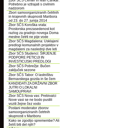
Zbor SČS Center in Ivan Cankar:
Potrebno je vztrajati s civilnim
nadzorom
Zbori samoorganiziranih četrtnih
in krajevnih skupnosti Maribora
od 23. do 27. junija 2014
Zbor SČS Koroška vrata:
Prostorska prezasedenost kot
razlog za gradnjo novega Doma
mestne četrti ne pije vode
Zbor SČS Magdalena: Usklajeni
predlogi komunalnih projektov v
magdaleni za naslednji dve leti
Zbor SČS Studenci: ŠIRJENJE
PODPORE PETICIJI IN
INVESTICIJSKI PREDLOGI
Zbor SČS Pobrežje: Bučen
zaključek sezone
Zbor SČS Tabor: O lastništvu
Bernavskega gozda in še čem
KANDIDATI ZA DRŽAVNI ZBOR
JUTRI O LOKALNI
SAMOUPRAVI
Zbor SČS Nova vas: Prebivalci
Nove vasi se ne bodo pustili
voziti žejne čez vodo
Postani moderator zborov
samoorganiziranih četrtnih
skupnosti v Mariboru
Kako se zgodijo spremembe? Ali
želiš biti del njih?