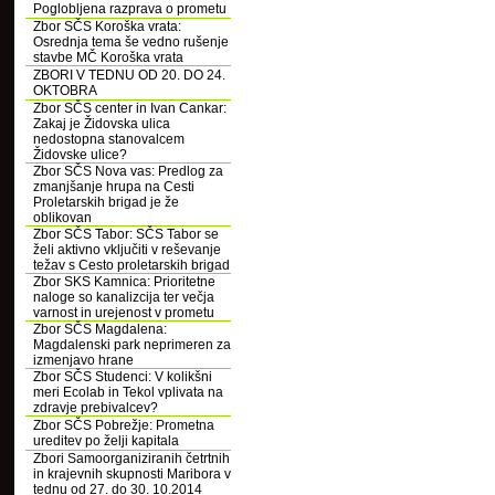
Poglobljena razprava o prometu
Zbor SČS Koroška vrata:
Osrednja tema še vedno rušenje
stavbe MČ Koroška vrata
ZBORI V TEDNU OD 20. DO 24.
OKTOBRA
Zbor SČS center in Ivan Cankar:
Zakaj je Židovska ulica
nedostopna stanovalcem
Židovske ulice?
Zbor SČS Nova vas: Predlog za
zmanjšanje hrupa na Cesti
Proletarskih brigad je že
oblikovan
Zbor SČS Tabor: SČS Tabor se
želi aktivno vključiti v reševanje
težav s Cesto proletarskih brigad
Zbor SKS Kamnica: Prioritetne
naloge so kanalizcija ter večja
varnost in urejenost v prometu
Zbor SČS Magdalena:
Magdalenski park neprimeren za
izmenjavo hrane
Zbor SČS Studenci: V kolikšni
meri Ecolab in Tekol vplivata na
zdravje prebivalcev?
Zbor SČS Pobrežje: Prometna
ureditev po želji kapitala
Zbori Samoorganiziranih četrtnih
in krajevnih skupnosti Maribora v
tednu od 27. do 30. 10.2014