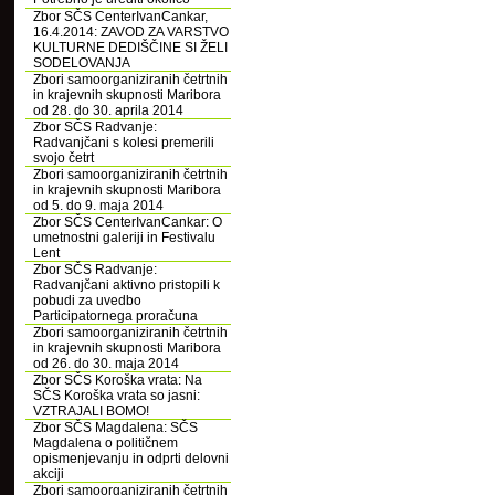
Zbor SČS CenterIvanCankar,
16.4.2014: ZAVOD ZA VARSTVO
KULTURNE DEDIŠČINE SI ŽELI
SODELOVANJA
Zbori samoorganiziranih četrtnih
in krajevnih skupnosti Maribora
od 28. do 30. aprila 2014
Zbor SČS Radvanje:
Radvanjčani s kolesi premerili
svojo četrt
Zbori samoorganiziranih četrtnih
in krajevnih skupnosti Maribora
od 5. do 9. maja 2014
Zbor SČS CenterIvanCankar: O
umetnostni galeriji in Festivalu
Lent
Zbor SČS Radvanje:
Radvanjčani aktivno pristopili k
pobudi za uvedbo
Participatornega proračuna
Zbori samoorganiziranih četrtnih
in krajevnih skupnosti Maribora
od 26. do 30. maja 2014
Zbor SČS Koroška vrata: Na
SČS Koroška vrata so jasni:
VZTRAJALI BOMO!
Zbor SČS Magdalena: SČS
Magdalena o političnem
opismenjevanju in odprti delovni
akciji
Zbori samoorganiziranih četrtnih