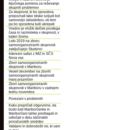
ključnega pomena za reševanje
skupnih problemov
Za skupnost, ki bo sposobna
prepoznati tako stiske soljudi kot
samovoljo oblastnikov, ob tem
pa bo sposobna tudi ukrepati
Vredno je vložiti delček prostega
časa in razmisleka v skupnost, v
kateri živimo
Leto 2019 na zboru
samoorganoziranih skupnosti
zaključujejo Studenci
Interesni safari z IMZ in SČS
Nova vas
Zbori samoorganiziranih
skupnosti v Mariboru
Veseli december na zborih
samoorganiziranih skupnosti
manj prazničen
Zbori samoorganiziranih
skupnosti v Mariboru v zadnjem
tednu novembra
Povezani v problemih
Kako prepričati odgovorne, da
bodo tudi Mariborčanke in
Mariborčani lahko predlagali in
odločali o delu občinskih
proračunskih sredstev
Vabljeni in dobrodošli vsi, ki vam