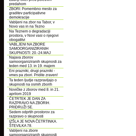
predahom
ZBORI: Pomembno mesto za
graditev participativne
demokracije
Vabljeni na zbor na Tabor, v
Novo vas in na Tezno
Na Teznem o degradaciji
prostora, v Novi vasi o njegovi
obogatitvi
VABLJENI NA ZBORE
SAMOORGANIZIRANIH
SKUPNOSTI: 20.-24.MAJ
Najava zborov
samoorganiziranih skupnosti za
teden med 13. in 19. majem
Eni prazniki, drugi prazniki -
vmes pa zbori. Pridite zraven!
Ta teden ljudje razpravljajo o
skupnosti na osmih zborih
Novičke z zborov med 8. in 21.
aprilom 2019
ČETRTEK JE DAN ZA
RAZPRAVO NA ZBORIH.
PRIDRUŽI SE.
Sedem odprtih prostorov za
razpravo o skupnosti
IZŠLA JE NOVA ČETRTINKA.
ŠTEVILKA 78.
Vabljeni na zbore
samoorganiziranih skupnosti