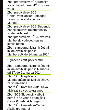
Zbor prebivalcev SČS Koroška
vrata: Zaparkirana MČ Koroška
vrata
Zbor prebivalcev SČS
CenterIvanCankar: Pomagati
želimo pri ureditvi centra
Maribora
Zbor prebivalcev SČS Studenci:
Zadnji poziv za razbremenitev
studenških cest
Zbor prebivalcev SČS Nova vas:
Mariborski vodovod nas ne
jemlje resno
Zbori samoorganiziranih četrtnih
in krajevnih skupnosti
Maribora10. do 14. marca 2014
Uglašene četrti prvič v etru
Zbori samoorganiziranih četrtnih
in krajevnih skupnosti Maribora
od 17. do 21. marca 2014
Zbor SČS Magdalena:
Magdalenčani aktivni ob Dnevu
za spremembe
Zbor SČS Koroška vrata: Kako
aktivirati še več sokrajanov
Zbor SČS Studenci: Najbolj
pereč je še vedno podaljšek
Ceste Proletarskih brigad
Zbor SČS CenterIvanCankar:
Akcija gre naprej