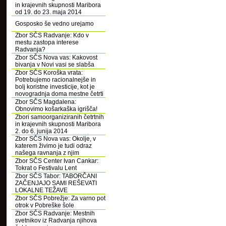
in krajevnih skupnosti Maribora
od 19. do 23. maja 2014
Gosposko še vedno urejamo
Zbor SČS Radvanje: Kdo v
mestu zastopa interese
Radvanja?
Zbor SČS Nova vas: Kakovost
bivanja v Novi vasi se slabša
Zbor SČS Koroška vrata:
Potrebujemo racionalnejše in
bolj koristne investicije, kot je
novogradnja doma mestne četrti
Zbor SČS Magdalena:
Obnovimo košarkaška igrišča!
Zbori samoorganiziranih četrtnih
in krajevnih skupnosti Maribora
2. do 6. junija 2014
Zbor SČS Nova vas: Okolje, v
katerem živimo je tudi odraz
našega ravnanja z njim
Zbor SČS Center Ivan Cankar:
Tokrat o Festivalu Lent
Zbor SČS Tabor: TABORČANI
ZAČENJAJO SAMI REŠEVATI
LOKALNE TEŽAVE
Zbor SČS Pobrežje: Za varno pot
otrok v Pobreške šole
Zbor SČS Radvanje: Mestnih
svetnikov iz Radvanja njihova