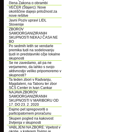
člena Zakona o obrambi
VEČER (Štajerc): Nove
okoliščine dajejo priložnost za
nove rešitve
Javni Poziv upravi LIDL
Slovenije
ZBOROV
SAMOORGANIZIRANIH
SKUPNOSTI NEKAJ ČASA NE
BO
Po sedmih letih se vendarle
premika tudi na sodelovanju
ljudi in predstavniki ožje lokalne
skupnosti
Se ne zavedamo, ali pa ne
verjamemo, da lahko s svojo
aktivnostjo veliko pripomoremo v
skupnosti?
Ta teden zbori v Radvanju,
Magdaleni, na Taboru ter zbor
SČS Center in Ivan Cankar
NAJAVA ZBOROV
SAMOORGANIZIRANIH
SKUPNOSTI V MARIBORU OD
17. DO 23. 2. 2020
Dajmo pet spregovoriti o
participatornem proračunu
Skupen pogled na kakovost
življenja v skupnosti
VABLJENI NA ZBORE: Vpetost v
okolje, v katerem živimo je