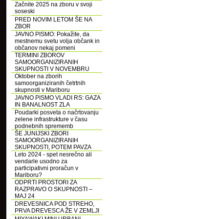
Začnite 2025 na zboru v svoji
soseski
PRED NOVIM LETOM ŠE NA
ZBOR
JAVNO PISMO: Pokažite, da
mestnemu svetu volja občank in
občanov nekaj pomeni
TERMINI ZBOROV
SAMOORGANIZIRANIH
SKUPNOSTI V NOVEMBRU
Oktober na zborih
samoorganiziranih četrtnih
skupnosti v Mariboru
JAVNO PISMO VLADI RS: GAZA
IN BANALNOST ZLA
Poudarki posveta o načrtovanju
zelene infrastrukture v času
podnebnih sprememb
ŠE JUNIJSKI ZBORI
SAMOORGANIZIRANIH
SKUPNOSTI, POTEM PAVZA
Leto 2024 - spet nesrečno ali
vendarle usodno za
participativni proračun v
Mariboru?
ODPRTI PROSTORI ZA
RAZPRAVO O SKUPNOSTI –
MAJ 24
DREVESNICA POD STREHO,
PRVA DREVESCA ŽE V ZEMLJI