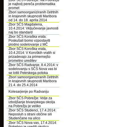
Zbor SČS Pobrežje: Na Pobrežju
je najbolj pereča problematika
promet
Zbori samoorganiziranih četrtnih
in krajevnih skupnosti Maribora
od 14. do 18. aprila 2014
Zbor SČS Magdalena,
10.4.2014: Vključevanje javnosti
naj bo standard
Zbor SČS Koraška vrata:
Poskušali bomo vzpostaviti
plodno sodelovanje z MČ
Zbor SČS Koroška vrata,
10.4.2014: V Koroških vratih si
prizadevajo za primernejšo
prometno ureditev
Zbor SČS Radvanje, 8.4.2014: v
sodelovanju s SČS Nova vas bi
se lotili Pekrskega potoka
Zbori samoorganiziranih četrtnih
in krajevnih skupnosti Maribora
21.4. do 25.4.2014
Kolesarjenje po Radvanju
Zbor SČS Pobrežje: Volje za
izboljšanje bivanjskega okolja
na Pobrežju je veliko
Zbor SČS Studenci, 17.4.2014:
Neposluh s strani občine sili
Studenčane na ulico
Zbor SČS Nova vas, 17.4.2014:
Potrebno je urediti okolico