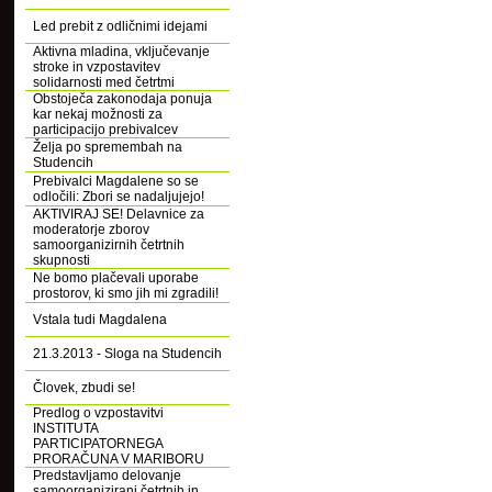
Led prebit z odličnimi idejami
Aktivna mladina, vključevanje
stroke in vzpostavitev
solidarnosti med četrtmi
Obstoječa zakonodaja ponuja
kar nekaj možnosti za
participacijo prebivalcev
Želja po spremembah na
Studencih
Prebivalci Magdalene so se
odločili: Zbori se nadaljujejo!
AKTIVIRAJ SE! Delavnice za
moderatorje zborov
samoorganizirnih četrtnih
skupnosti
Ne bomo plačevali uporabe
prostorov, ki smo jih mi zgradili!
Vstala tudi Magdalena
21.3.2013 - Sloga na Studencih
Človek, zbudi se!
Predlog o vzpostavitvi
INSTITUTA
PARTICIPATORNEGA
PRORAČUNA V MARIBORU
Predstavljamo delovanje
samoorganizirani četrtnih in