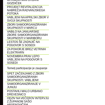
MIYAWAKI MINI URBANI
GOZDIČEK
PROJEKT REVITALIZACIJA
NABREŽJA RADVANJSKEGA
POTOKA
VABLJENI NA APRILSKI ZBOR V
SVOJI SKUPNOSTI
ZBORI SAMOORGANIZIRANIH
SKUPNOSTI V MARCU
VABILO NA JANUARSKE
ZBORE SAMOORGANIZIRANIH
SKUPNOSTI V MARIBORU
LESTOS ŠE ZADNJIČ NA
POGOVOR S SOSEDI
ZA POHORJE BREZ VETRNIH
ELEKTRARN
NOVEMBRA PRAV LEPO
VABLJENI NA POGOVOR S
SOSEDI
Temelj participacije je zaupanje
SPET ZAČENJAMO Z ZBORI
SAMOORGANIZIRANIH
SKUPNOSTI. VABLJENI!
SAMOORGANIZIRANJE V
JUNIJU
POSTAVILI MALO URBANO
DREVESNICO
ODZIV NA VEČEROV INTERVJU
Z ŽUPANOM SAŠO
ARSENOVIČEM