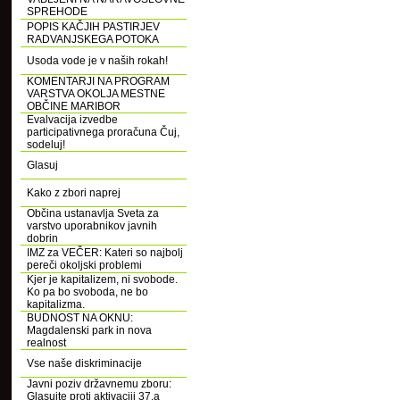
SPREHODE
POPIS KAČJIH PASTIRJEV
RADVANJSKEGA POTOKA
Usoda vode je v naših rokah!
KOMENTARJI NA PROGRAM
VARSTVA OKOLJA MESTNE
OBČINE MARIBOR
Evalvacija izvedbe
participativnega proračuna Čuj,
sodeluj!
Glasuj
Kako z zbori naprej
Občina ustanavlja Sveta za
varstvo uporabnikov javnih
dobrin
IMZ za VEČER: Kateri so najbolj
pereči okoljski problemi
Kjer je kapitalizem, ni svobode.
Ko pa bo svoboda, ne bo
kapitalizma.
BUDNOST NA OKNU:
Magdalenski park in nova
realnost
Vse naše diskriminacije
Javni poziv državnemu zboru:
Glasujte proti aktivaciji 37.a