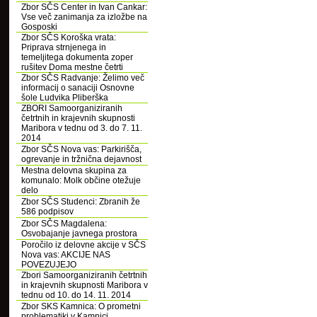
Zbor SČS Center in Ivan Cankar:
Vse več zanimanja za izložbe na
Gosposki
Zbor SČS Koroška vrata:
Priprava strnjenega in
temeljitega dokumenta zoper
rušitev Doma mestne četrti
Zbor SČS Radvanje: Želimo več
informacij o sanaciji Osnovne
šole Ludvika Pliberška
ZBORI Samoorganiziranih
četrtnih in krajevnih skupnosti
Maribora v tednu od 3. do 7. 11.
2014
Zbor SČS Nova vas: Parkirišča,
ogrevanje in tržnična dejavnost
Mestna delovna skupina za
komunalo: Molk občine otežuje
delo
Zbor SČS Studenci: Zbranih že
586 podpisov
Zbor SČS Magdalena:
Osvobajanje javnega prostora
Poročilo iz delovne akcije v SČS
Nova vas: AKCIJE NAS
POVEZUJEJO
Zbori Samoorganiziranih četrtnih
in krajevnih skupnosti Maribora v
tednu od 10. do 14. 11. 2014
Zbor SKS Kamnica: O prometni
problematiki v Kamnici