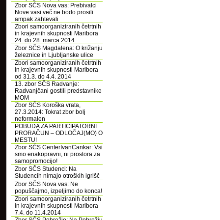
Zbor SČS Nova vas: Prebivalci
Nove vasi več ne bodo prosili
ampak zahtevali
Zbori samoorganiziranih četrtnih
in krajevnih skupnosti Maribora
24. do 28. marca 2014
Zbor SČS Magdalena: O križanju
železnice in Ljubljanske ulice
Zbori samoorganiziranih četrtnih
in krajevnih skupnosti Maribora
od 31.3. do 4.4. 2014
13. zbor SČS Radvanje:
Radvanjčani gostili predstavnike
MOM
Zbor SČS Koroška vrata,
27.3.2014: Tokrat zbor bolj
neformalen
POBUDA ZA PARTICIPATORNI
PRORAČUN – ODLOČAJ(MO) O
MESTU!
Zbor SČS CenterIvanCankar: Vsi
smo enakopravni, ni prostora za
samopromocijo!
Zbor SČS Studenci: Na
Studencih nimajo otroških igrišč
Zbor SČS Nova vas: Ne
popuščajmo, izpeljimo do konca!
Zbori samoorganiziranih četrtnih
in krajevnih skupnosti Maribora
7.4. do 11.4.2014