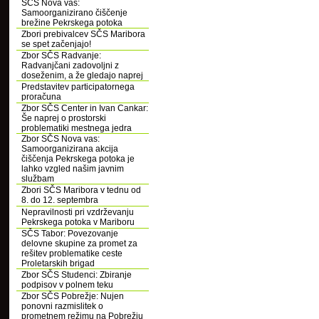
SČS Nova vas:
Samoorganizirano čiščenje
brežine Pekrskega potoka
Zbori prebivalcev SČS Maribora
se spet začenjajo!
Zbor SČS Radvanje:
Radvanjčani zadovoljni z
doseženim, a že gledajo naprej
Predstavitev participatornega
proračuna
Zbor SČS Center in Ivan Cankar:
Še naprej o prostorski
problematiki mestnega jedra
Zbor SČS Nova vas:
Samoorganizirana akcija
čiščenja Pekrskega potoka je
lahko vzgled našim javnim
službam
Zbori SČS Maribora v tednu od
8. do 12. septembra
Nepravilnosti pri vzdrževanju
Pekrskega potoka v Mariboru
SČS Tabor: Povezovanje
delovne skupine za promet za
rešitev problematike ceste
Proletarskih brigad
Zbor SČS Studenci: Zbiranje
podpisov v polnem teku
Zbor SČS Pobrežje: Nujen
ponovni razmislitek o
prometnem režimu na Pobrežju