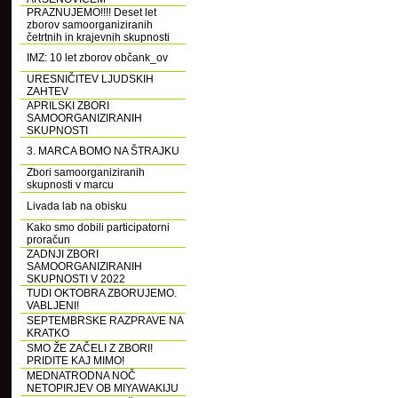
PRAZNUJEMO!!!! Deset let
zborov samoorganiziranih
četrtnih in krajevnih skupnosti
IMZ: 10 let zborov občank_ov
URESNIČITEV LJUDSKIH
ZAHTEV
APRILSKI ZBORI
SAMOORGANIZIRANIH
SKUPNOSTI
3. MARCA BOMO NA ŠTRAJKU
Zbori samoorganiziranih
skupnosti v marcu
Livada lab na obisku
Kako smo dobili participatorni
proračun
ZADNJI ZBORI
SAMOORGANIZIRANIH
SKUPNOSTI V 2022
TUDI OKTOBRA ZBORUJEMO.
VABLJENI!
SEPTEMBRSKE RAZPRAVE NA
KRATKO
SMO ŽE ZAČELI Z ZBORI!
PRIDITE KAJ MIMO!
MEDNATRODNA NOČ
NETOPIRJEV OB MIYAWAKIJU