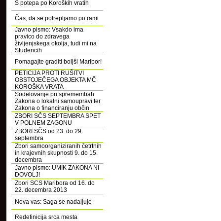
S potepa po Koroških vratih
Čas, da se potrepljamo po rami
Javno pismo: Vsakdo ima
pravico do zdravega
življenjskega okolja, tudi mi na
Studencih
Pomagajte graditi boljši Maribor!
PETICIJA PROTI RUŠITVI
OBSTOJEČEGA OBJEKTA MČ
KOROŠKA VRATA
Sodelovanje pri spremembah
Zakona o lokalni samoupravi ter
Zakona o financiranju občin
ZBORI SČS SEPTEMBRA SPET
V POLNEM ZAGONU
ZBORI SČS od 23. do 29.
septembra
Zbori samoorganiziranih četrtnih
in krajevnih skupnosti 9. do 15.
decembra
Javno pismo: UMIK ZAKONA NI
DOVOLJ!
Zbori SCS Maribora od 16. do
22. decembra 2013
Nova vas: Saga se nadaljuje
Redefinicija srca mesta