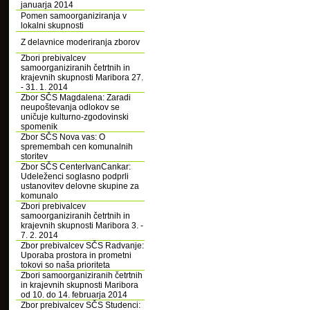
januarja 2014
Pomen samoorganiziranja v
lokalni skupnosti
Z delavnice moderiranja zborov
Zbori prebivalcev
samoorganiziranih četrtnih in
krajevnih skupnosti Maribora 27.
- 31. 1. 2014
Zbor SČS Magdalena: Zaradi
neupoštevanja odlokov se
uničuje kulturno-zgodovinski
spomenik
Zbor SČS Nova vas: O
spremembah cen komunalnih
storitev
Zbor SČS CenterIvanCankar:
Udeleženci soglasno podprli
ustanovitev delovne skupine za
komunalo
Zbori prebivalcev
samoorganiziranih četrtnih in
krajevnih skupnosti Maribora 3. -
7. 2. 2014
Zbor prebivalcev SČS Radvanje:
Uporaba prostora in prometni
tokovi so naša prioriteta
Zbori samoorganiziranih četrtnih
in krajevnih skupnosti Maribora
od 10. do 14. februarja 2014
Zbor prebivalcev SČS Studenci: