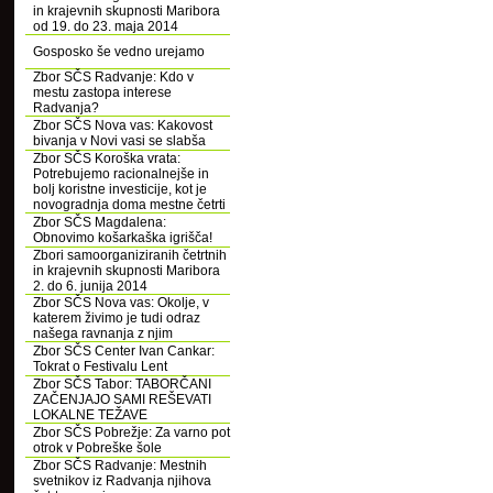
in krajevnih skupnosti Maribora
od 19. do 23. maja 2014
Gosposko še vedno urejamo
Zbor SČS Radvanje: Kdo v
mestu zastopa interese
Radvanja?
Zbor SČS Nova vas: Kakovost
bivanja v Novi vasi se slabša
Zbor SČS Koroška vrata:
Potrebujemo racionalnejše in
bolj koristne investicije, kot je
novogradnja doma mestne četrti
Zbor SČS Magdalena:
Obnovimo košarkaška igrišča!
Zbori samoorganiziranih četrtnih
in krajevnih skupnosti Maribora
2. do 6. junija 2014
Zbor SČS Nova vas: Okolje, v
katerem živimo je tudi odraz
našega ravnanja z njim
Zbor SČS Center Ivan Cankar:
Tokrat o Festivalu Lent
Zbor SČS Tabor: TABORČANI
ZAČENJAJO SAMI REŠEVATI
LOKALNE TEŽAVE
Zbor SČS Pobrežje: Za varno pot
otrok v Pobreške šole
Zbor SČS Radvanje: Mestnih
svetnikov iz Radvanja njihova