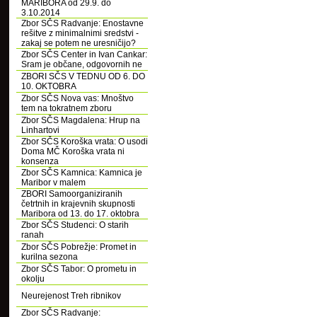
MARIBORA od 29.9. do
3.10.2014
Zbor SČS Radvanje: Enostavne
rešitve z minimalnimi sredstvi -
zakaj se potem ne uresničijo?
Zbor SČS Center in Ivan Cankar:
Sram je občane, odgovornih ne
ZBORI SČS V TEDNU OD 6. DO
10. OKTOBRA
Zbor SČS Nova vas: Mnoštvo
tem na tokratnem zboru
Zbor SČS Magdalena: Hrup na
Linhartovi
Zbor SČS Koroška vrata: O usodi
Doma MČ Koroška vrata ni
konsenza
Zbor SČS Kamnica: Kamnica je
Maribor v malem
ZBORI Samoorganiziranih
četrtnih in krajevnih skupnosti
Maribora od 13. do 17. oktobra
Zbor SČS Studenci: O starih
ranah
Zbor SČS Pobrežje: Promet in
kurilna sezona
Zbor SČS Tabor: O prometu in
okolju
Neurejenost Treh ribnikov
Zbor SČS Radvanje: