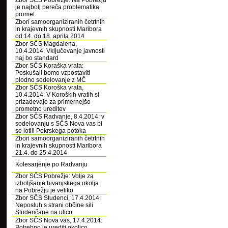
Zbor SČS Pobrežje: Na Pobrežju
je najbolj pereča problematika
promet
Zbori samoorganiziranih četrtnih
in krajevnih skupnosti Maribora
od 14. do 18. aprila 2014
Zbor SČS Magdalena,
10.4.2014: Vključevanje javnosti
naj bo standard
Zbor SČS Koraška vrata:
Poskušali bomo vzpostaviti
plodno sodelovanje z MČ
Zbor SČS Koroška vrata,
10.4.2014: V Koroških vratih si
prizadevajo za primernejšo
prometno ureditev
Zbor SČS Radvanje, 8.4.2014: v
sodelovanju s SČS Nova vas bi
se lotili Pekrskega potoka
Zbori samoorganiziranih četrtnih
in krajevnih skupnosti Maribora
21.4. do 25.4.2014
Kolesarjenje po Radvanju
Zbor SČS Pobrežje: Volje za
izboljšanje bivanjskega okolja
na Pobrežju je veliko
Zbor SČS Studenci, 17.4.2014:
Neposluh s strani občine sili
Studenčane na ulico
Zbor SČS Nova vas, 17.4.2014:
Potrebno je urediti okolico