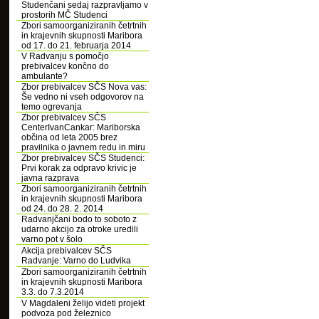
Studenčani sedaj razpravljamo v
prostorih MČ Studenci
Zbori samoorganiziranih četrtnih
in krajevnih skupnosti Maribora
od 17. do 21. februarja 2014
V Radvanju s pomočjo
prebivalcev končno do
ambulante?
Zbor prebivalcev SČS Nova vas:
Še vedno ni vseh odgovorov na
temo ogrevanja
Zbor prebivalcev SČS
CenterIvanCankar: Mariborska
občina od leta 2005 brez
pravilnika o javnem redu in miru
Zbor prebivalcev SČS Studenci:
Prvi korak za odpravo krivic je
javna razprava
Zbori samoorganiziranih četrtnih
in krajevnih skupnosti Maribora
od 24. do 28. 2. 2014
Radvanjčani bodo to soboto z
udarno akcijo za otroke uredili
varno pot v šolo
Akcija prebivalcev SČS
Radvanje: Varno do Ludvika
Zbori samoorganiziranih četrtnih
in krajevnih skupnosti Maribora
3.3. do 7.3.2014
V Magdaleni želijo videti projekt
podvoza pod železnico