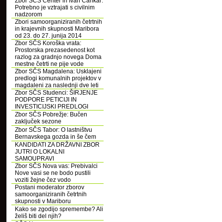
Zbor SČS Center in Ivan Cankar:
Potrebno je vztrajati s civilnim
nadzorom
Zbori samoorganiziranih četrtnih
in krajevnih skupnosti Maribora
od 23. do 27. junija 2014
Zbor SČS Koroška vrata:
Prostorska prezasedenost kot
razlog za gradnjo novega Doma
mestne četrti ne pije vode
Zbor SČS Magdalena: Usklajeni
predlogi komunalnih projektov v
magdaleni za naslednji dve leti
Zbor SČS Studenci: ŠIRJENJE
PODPORE PETICIJI IN
INVESTICIJSKI PREDLOGI
Zbor SČS Pobrežje: Bučen
zaključek sezone
Zbor SČS Tabor: O lastništvu
Bernavskega gozda in še čem
KANDIDATI ZA DRŽAVNI ZBOR
JUTRI O LOKALNI
SAMOUPRAVI
Zbor SČS Nova vas: Prebivalci
Nove vasi se ne bodo pustili
voziti žejne čez vodo
Postani moderator zborov
samoorganiziranih četrtnih
skupnosti v Mariboru
Kako se zgodijo spremembe? Ali
želiš biti del njih?