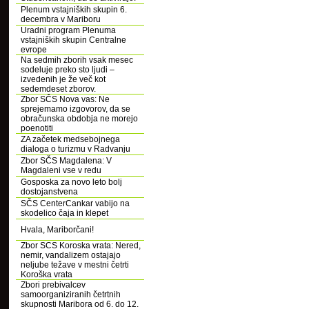
Plenum vstajniških skupin 6.
decembra v Mariboru
Uradni program Plenuma
vstajniških skupin Centralne
evrope
Na sedmih zborih vsak mesec
sodeluje preko sto ljudi –
izvedenih je že več kot
sedemdeset zborov.
Zbor SČS Nova vas: Ne
sprejemamo izgovorov, da se
obračunska obdobja ne morejo
poenotiti
ZA začetek medsebojnega
dialoga o turizmu v Radvanju
Zbor SČS Magdalena: V
Magdaleni vse v redu
Gosposka za novo leto bolj
dostojanstvena
SČS CenterCankar vabijo na
skodelico čaja in klepet
Hvala, Mariborčani!
Zbor SCS Koroska vrata: Nered,
nemir, vandalizem ostajajo
neljube težave v mestni četrti
Koroška vrata
Zbori prebivalcev
samoorganiziranih četrtnih
skupnosti Maribora od 6. do 12.