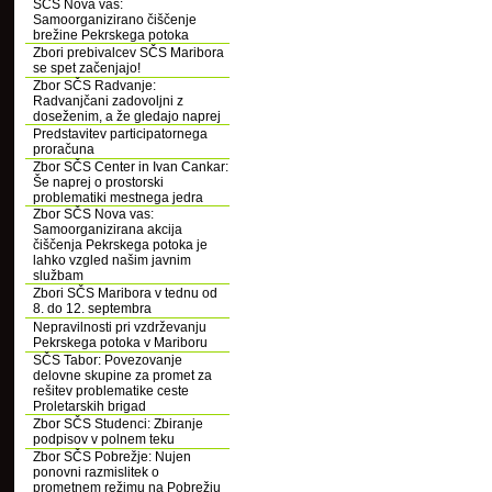
SČS Nova vas:
Samoorganizirano čiščenje
brežine Pekrskega potoka
Zbori prebivalcev SČS Maribora
se spet začenjajo!
Zbor SČS Radvanje:
Radvanjčani zadovoljni z
doseženim, a že gledajo naprej
Predstavitev participatornega
proračuna
Zbor SČS Center in Ivan Cankar:
Še naprej o prostorski
problematiki mestnega jedra
Zbor SČS Nova vas:
Samoorganizirana akcija
čiščenja Pekrskega potoka je
lahko vzgled našim javnim
službam
Zbori SČS Maribora v tednu od
8. do 12. septembra
Nepravilnosti pri vzdrževanju
Pekrskega potoka v Mariboru
SČS Tabor: Povezovanje
delovne skupine za promet za
rešitev problematike ceste
Proletarskih brigad
Zbor SČS Studenci: Zbiranje
podpisov v polnem teku
Zbor SČS Pobrežje: Nujen
ponovni razmislitek o
prometnem režimu na Pobrežju