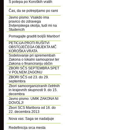
S potepa po Koroških vratih
Čas, da se potrepljamo po rami
Javno pismo: Vsakdo ima
pravico do zdravega
življenjskega okolja, tudi mi na
Studencih
Pomagajte graditi boljši Maribor!
PETICIJA PROTI RUŠITVI
OBSTOJEČEGA OBJEKTA MČ
KOROŠKA VRATA
Sodelovanje pri spremembah
Zakona o lokalni samoupravi ter
Zakona o financiranju občin
ZBORI SČS SEPTEMBRA SPET
V POLNEM ZAGONU
ZBORI SČS od 23. do 29.
septembra
Zbori samoorganiziranih četrtnih
in krajevnih skupnosti 9. do 15.
decembra
Javno pismo: UMIK ZAKONA NI
DOVOLJ!
Zbori SCS Maribora od 16. do
22. decembra 2013
Nova vas: Saga se nadaljuje
Redefinicija srca mesta