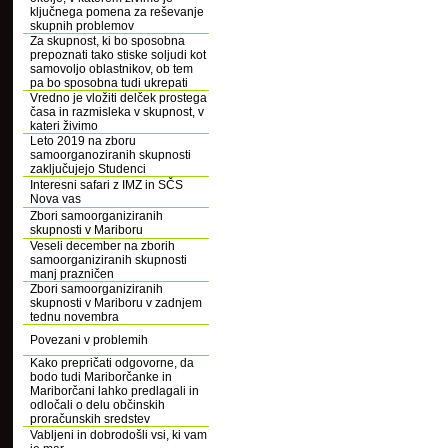
ključnega pomena za reševanje
skupnih problemov
Za skupnost, ki bo sposobna
prepoznati tako stiske soljudi kot
samovoljo oblastnikov, ob tem
pa bo sposobna tudi ukrepati
Vredno je vložiti delček prostega
časa in razmisleka v skupnost, v
kateri živimo
Leto 2019 na zboru
samoorganoziranih skupnosti
zaključujejo Studenci
Interesni safari z IMZ in SČS
Nova vas
Zbori samoorganiziranih
skupnosti v Mariboru
Veseli december na zborih
samoorganiziranih skupnosti
manj prazničen
Zbori samoorganiziranih
skupnosti v Mariboru v zadnjem
tednu novembra
Povezani v problemih
Kako prepričati odgovorne, da
bodo tudi Mariborčanke in
Mariborčani lahko predlagali in
odločali o delu občinskih
proračunskih sredstev
Vabljeni in dobrodošli vsi, ki vam