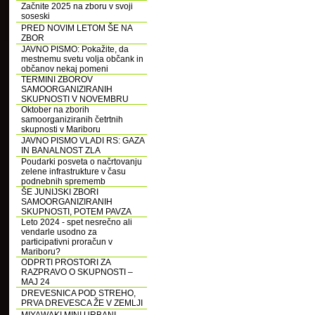
Začnite 2025 na zboru v svoji
soseski
PRED NOVIM LETOM ŠE NA
ZBOR
JAVNO PISMO: Pokažite, da
mestnemu svetu volja občank in
občanov nekaj pomeni
TERMINI ZBOROV
SAMOORGANIZIRANIH
SKUPNOSTI V NOVEMBRU
Oktober na zborih
samoorganiziranih četrtnih
skupnosti v Mariboru
JAVNO PISMO VLADI RS: GAZA
IN BANALNOST ZLA
Poudarki posveta o načrtovanju
zelene infrastrukture v času
podnebnih sprememb
ŠE JUNIJSKI ZBORI
SAMOORGANIZIRANIH
SKUPNOSTI, POTEM PAVZA
Leto 2024 - spet nesrečno ali
vendarle usodno za
participativni proračun v
Mariboru?
ODPRTI PROSTORI ZA
RAZPRAVO O SKUPNOSTI –
MAJ 24
DREVESNICA POD STREHO,
PRVA DREVESCA ŽE V ZEMLJI