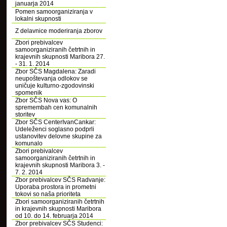
januarja 2014
Pomen samoorganiziranja v
lokalni skupnosti
Z delavnice moderiranja zborov
Zbori prebivalcev
samoorganiziranih četrtnih in
krajevnih skupnosti Maribora 27.
- 31. 1. 2014
Zbor SČS Magdalena: Zaradi
neupoštevanja odlokov se
uničuje kulturno-zgodovinski
spomenik
Zbor SČS Nova vas: O
spremembah cen komunalnih
storitev
Zbor SČS CenterIvanCankar:
Udeleženci soglasno podprli
ustanovitev delovne skupine za
komunalo
Zbori prebivalcev
samoorganiziranih četrtnih in
krajevnih skupnosti Maribora 3. -
7. 2. 2014
Zbor prebivalcev SČS Radvanje:
Uporaba prostora in prometni
tokovi so naša prioriteta
Zbori samoorganiziranih četrtnih
in krajevnih skupnosti Maribora
od 10. do 14. februarja 2014
Zbor prebivalcev SČS Studenci: