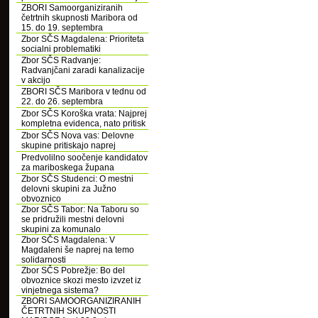
ZBORI Samoorganiziranih
četrtnih skupnosti Maribora od
15. do 19. septembra
Zbor SČS Magdalena: Prioriteta
socialni problematiki
Zbor SČS Radvanje:
Radvanjčani zaradi kanalizacije
v akcijo
ZBORI SČS Maribora v tednu od
22. do 26. septembra
Zbor SČS Koroška vrata: Najprej
kompletna evidenca, nato pritisk
Zbor SČS Nova vas: Delovne
skupine pritiskajo naprej
Predvolilno soočenje kandidatov
za mariboskega župana
Zbor SČS Studenci: O mestni
delovni skupini za Južno
obvoznico
Zbor SČS Tabor: Na Taboru so
se pridružili mestni delovni
skupini za komunalo
Zbor SČS Magdalena: V
Magdaleni še naprej na temo
solidarnosti
Zbor SČS Pobrežje: Bo del
obvoznice skozi mesto izvzet iz
vinjetnega sistema?
ZBORI SAMOORGANIZIRANIH
ČETRTNIH SKUPNOSTI