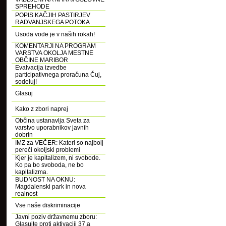
SPREHODE
POPIS KAČJIH PASTIRJEV
RADVANJSKEGA POTOKA
Usoda vode je v naših rokah!
KOMENTARJI NA PROGRAM
VARSTVA OKOLJA MESTNE
OBČINE MARIBOR
Evalvacija izvedbe
participativnega proračuna Čuj,
sodeluj!
Glasuj
Kako z zbori naprej
Občina ustanavlja Sveta za
varstvo uporabnikov javnih
dobrin
IMZ za VEČER: Kateri so najbolj
pereči okoljski problemi
Kjer je kapitalizem, ni svobode.
Ko pa bo svoboda, ne bo
kapitalizma.
BUDNOST NA OKNU:
Magdalenski park in nova
realnost
Vse naše diskriminacije
Javni poziv državnemu zboru:
Glasujte proti aktivaciji 37.a