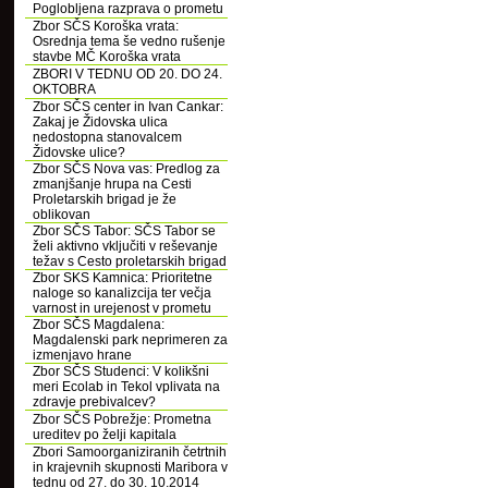
Poglobljena razprava o prometu
Zbor SČS Koroška vrata:
Osrednja tema še vedno rušenje
stavbe MČ Koroška vrata
ZBORI V TEDNU OD 20. DO 24.
OKTOBRA
Zbor SČS center in Ivan Cankar:
Zakaj je Židovska ulica
nedostopna stanovalcem
Židovske ulice?
Zbor SČS Nova vas: Predlog za
zmanjšanje hrupa na Cesti
Proletarskih brigad je že
oblikovan
Zbor SČS Tabor: SČS Tabor se
želi aktivno vključiti v reševanje
težav s Cesto proletarskih brigad
Zbor SKS Kamnica: Prioritetne
naloge so kanalizcija ter večja
varnost in urejenost v prometu
Zbor SČS Magdalena:
Magdalenski park neprimeren za
izmenjavo hrane
Zbor SČS Studenci: V kolikšni
meri Ecolab in Tekol vplivata na
zdravje prebivalcev?
Zbor SČS Pobrežje: Prometna
ureditev po želji kapitala
Zbori Samoorganiziranih četrtnih
in krajevnih skupnosti Maribora v
tednu od 27. do 30. 10.2014