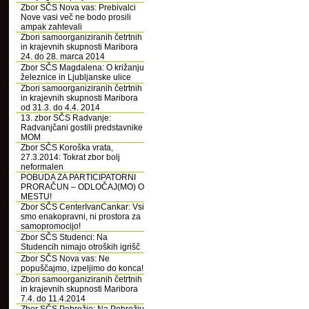
Zbor SČS Nova vas: Prebivalci
Nove vasi več ne bodo prosili
ampak zahtevali
Zbori samoorganiziranih četrtnih
in krajevnih skupnosti Maribora
24. do 28. marca 2014
Zbor SČS Magdalena: O križanju
železnice in Ljubljanske ulice
Zbori samoorganiziranih četrtnih
in krajevnih skupnosti Maribora
od 31.3. do 4.4. 2014
13. zbor SČS Radvanje:
Radvanjčani gostili predstavnike
MOM
Zbor SČS Koroška vrata,
27.3.2014: Tokrat zbor bolj
neformalen
POBUDA ZA PARTICIPATORNI
PRORAČUN – ODLOČAJ(MO) O
MESTU!
Zbor SČS CenterIvanCankar: Vsi
smo enakopravni, ni prostora za
samopromocijo!
Zbor SČS Studenci: Na
Studencih nimajo otroških igrišč
Zbor SČS Nova vas: Ne
popuščajmo, izpeljimo do konca!
Zbori samoorganiziranih četrtnih
in krajevnih skupnosti Maribora
7.4. do 11.4.2014