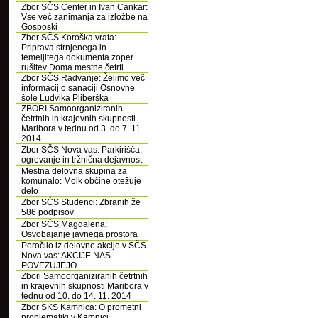
Zbor SČS Center in Ivan Cankar:
Vse več zanimanja za izložbe na
Gosposki
Zbor SČS Koroška vrata:
Priprava strnjenega in
temeljitega dokumenta zoper
rušitev Doma mestne četrti
Zbor SČS Radvanje: Želimo več
informacij o sanaciji Osnovne
šole Ludvika Pliberška
ZBORI Samoorganiziranih
četrtnih in krajevnih skupnosti
Maribora v tednu od 3. do 7. 11.
2014
Zbor SČS Nova vas: Parkirišča,
ogrevanje in tržnična dejavnost
Mestna delovna skupina za
komunalo: Molk občine otežuje
delo
Zbor SČS Studenci: Zbranih že
586 podpisov
Zbor SČS Magdalena:
Osvobajanje javnega prostora
Poročilo iz delovne akcije v SČS
Nova vas: AKCIJE NAS
POVEZUJEJO
Zbori Samoorganiziranih četrtnih
in krajevnih skupnosti Maribora v
tednu od 10. do 14. 11. 2014
Zbor SKS Kamnica: O prometni
problematiki v Kamnici