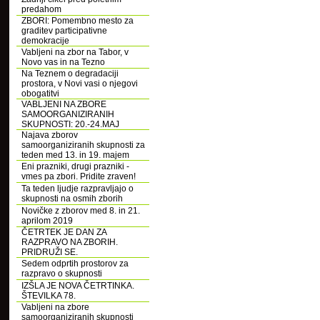
predahom
ZBORI: Pomembno mesto za
graditev participativne
demokracije
Vabljeni na zbor na Tabor, v
Novo vas in na Tezno
Na Teznem o degradaciji
prostora, v Novi vasi o njegovi
obogatitvi
VABLJENI NA ZBORE
SAMOORGANIZIRANIH
SKUPNOSTI: 20.-24.MAJ
Najava zborov
samoorganiziranih skupnosti za
teden med 13. in 19. majem
Eni prazniki, drugi prazniki -
vmes pa zbori. Pridite zraven!
Ta teden ljudje razpravljajo o
skupnosti na osmih zborih
Novičke z zborov med 8. in 21.
aprilom 2019
ČETRTEK JE DAN ZA
RAZPRAVO NA ZBORIH.
PRIDRUŽI SE.
Sedem odprtih prostorov za
razpravo o skupnosti
IZŠLA JE NOVA ČETRTINKA.
ŠTEVILKA 78.
Vabljeni na zbore
samoorganiziranih skupnosti