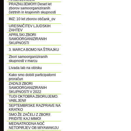
PRAZNUJEMO!!!! Deset let
zborov samoorganiziranih
četrtnih in krajevnih skupnosti
IMZ: 10 let zborov občank_ov
URESNIČITEV LJUDSKIH
ZAHTEV
APRILSKI ZBORI
SAMOORGANIZIRANIH
SKUPNOSTI
3. MARCA BOMO NA ŠTRAJKU
Zbori samoorganiziranih
skupnosti v marcu
Livada lab na obisku
Kako smo dobili participatorni
proračun
ZADNJI ZBORI
SAMOORGANIZIRANIH
SKUPNOSTI V 2022
TUDI OKTOBRA ZBORUJEMO.
VABLJENI!
SEPTEMBRSKE RAZPRAVE NA
KRATKO
SMO ŽE ZAČELI Z ZBORI!
PRIDITE KAJ MIMO!
MEDNATRODNA NOČ
NETOPIRJEV OB MIYAWAKIJU