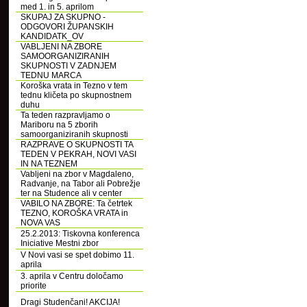
med 1. in 5. aprilom
SKUPAJ ZA SKUPNO -
ODGOVORI ŽUPANSKIH
KANDIDATK_OV
VABLJENI NA ZBORE
SAMOORGANIZIRANIH
SKUPNOSTI V ZADNJEM
TEDNU MARCA
Koroška vrata in Tezno v tem
tednu kličeta po skupnostnem
duhu
Ta teden razpravljamo o
Mariboru na 5 zborih
samoorganiziranih skupnosti
RAZPRAVE O SKUPNOSTI TA
TEDEN V PEKRAH, NOVI VASI
IN NA TEZNEM
Vabljeni na zbor v Magdaleno,
Radvanje, na Tabor ali Pobrežje
ter na Studence ali v center
VABILO NA ZBORE: Ta četrtek
TEZNO, KOROŠKA VRATA in
NOVA VAS
25.2.2013: Tiskovna konferenca
Iniciative Mestni zbor
V Novi vasi se spet dobimo 11.
aprila
3. aprila v Centru določamo
priorite
Dragi Studenčani! AKCIJA!