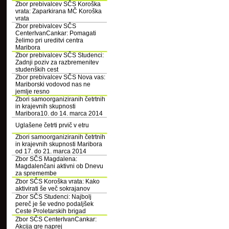
Zbor prebivalcev SČS Koroška
vrata: Zaparkirana MČ Koroška
vrata
Zbor prebivalcev SČS
CenterIvanCankar: Pomagati
želimo pri ureditvi centra
Maribora
Zbor prebivalcev SČS Studenci:
Zadnji poziv za razbremenitev
studenških cest
Zbor prebivalcev SČS Nova vas:
Mariborski vodovod nas ne
jemlje resno
Zbori samoorganiziranih četrtnih
in krajevnih skupnosti
Maribora10. do 14. marca 2014
Uglašene četrti prvič v etru
Zbori samoorganiziranih četrtnih
in krajevnih skupnosti Maribora
od 17. do 21. marca 2014
Zbor SČS Magdalena:
Magdalenčani aktivni ob Dnevu
za spremembe
Zbor SČS Koroška vrata: Kako
aktivirati še več sokrajanov
Zbor SČS Studenci: Najbolj
pereč je še vedno podaljšek
Ceste Proletarskih brigad
Zbor SČS CenterIvanCankar:
Akcija gre naprej