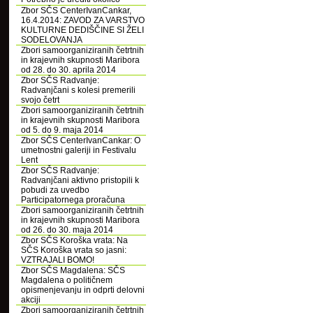
Zbor SČS CenterIvanCankar,
16.4.2014: ZAVOD ZA VARSTVO
KULTURNE DEDIŠČINE SI ŽELI
SODELOVANJA
Zbori samoorganiziranih četrtnih
in krajevnih skupnosti Maribora
od 28. do 30. aprila 2014
Zbor SČS Radvanje:
Radvanjčani s kolesi premerili
svojo četrt
Zbori samoorganiziranih četrtnih
in krajevnih skupnosti Maribora
od 5. do 9. maja 2014
Zbor SČS CenterIvanCankar: O
umetnostni galeriji in Festivalu
Lent
Zbor SČS Radvanje:
Radvanjčani aktivno pristopili k
pobudi za uvedbo
Participatornega proračuna
Zbori samoorganiziranih četrtnih
in krajevnih skupnosti Maribora
od 26. do 30. maja 2014
Zbor SČS Koroška vrata: Na
SČS Koroška vrata so jasni:
VZTRAJALI BOMO!
Zbor SČS Magdalena: SČS
Magdalena o političnem
opismenjevanju in odprti delovni
akciji
Zbori samoorganiziranih četrtnih