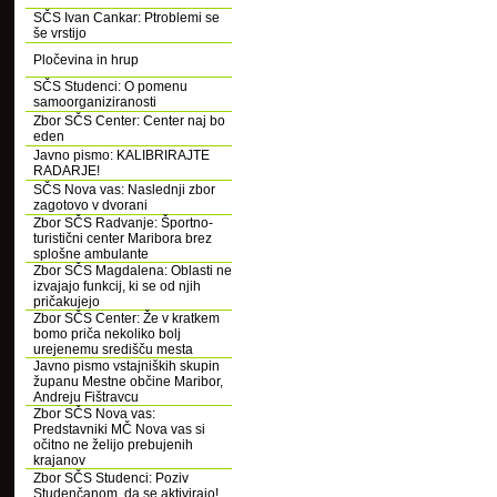
SČS Ivan Cankar: Ptroblemi se
še vrstijo
Pločevina in hrup
SČS Studenci: O pomenu
samoorganiziranosti
Zbor SČS Center: Center naj bo
eden
Javno pismo: KALIBRIRAJTE
RADARJE!
SČS Nova vas: Naslednji zbor
zagotovo v dvorani
Zbor SČS Radvanje: Športno-
turistični center Maribora brez
splošne ambulante
Zbor SČS Magdalena: Oblasti ne
izvajajo funkcij, ki se od njih
pričakujejo
Zbor SČS Center: Že v kratkem
bomo priča nekoliko bolj
urejenemu središču mesta
Javno pismo vstajniških skupin
županu Mestne občine Maribor,
Andreju Fištravcu
Zbor SČS Nova vas:
Predstavniki MČ Nova vas si
očitno ne želijo prebujenih
krajanov
Zbor SČS Studenci: Poziv
Studenčanom, da se aktivirajo!