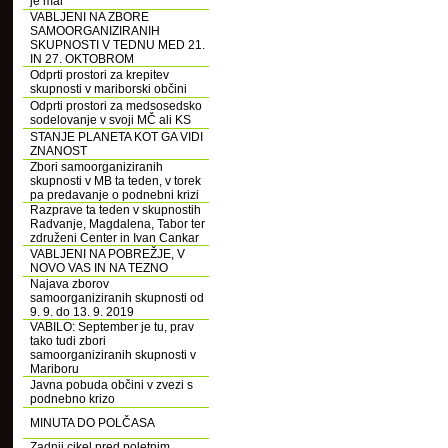
je mar
VABLJENI NA ZBORE
SAMOORGANIZIRANIH
SKUPNOSTI V TEDNU MED 21.
IN 27. OKTOBROM
Odprti prostori za krepitev
skupnosti v mariborski občini
Odprti prostori za medsosedsko
sodelovanje v svoji MČ ali KS
STANJE PLANETA KOT GA VIDI
ZNANOST
Zbori samoorganiziranih
skupnosti v MB ta teden, v torek
pa predavanje o podnebni krizi
Razprave ta teden v skupnostih
Radvanje, Magdalena, Tabor ter
združeni Center in Ivan Cankar
VABLJENI NA POBREŽJE, V
NOVO VAS IN NA TEZNO
Najava zborov
samoorganiziranih skupnosti od
9. 9. do 13. 9. 2019
VABILO: September je tu, prav
tako tudi zbori
samoorganiziranih skupnosti v
Mariboru
Javna pobuda občini v zvezi s
podnebno krizo
MINUTA DO POLČASA
Zadnji cikel pred poletnim