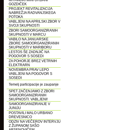
MIYAWAKI MINI URBANI
GOZDIČEK
PROJEKT REVITALIZACIJA
NABREŽJA RADVANJSKEGA
POTOKA
VABLJENI NA APRILSKI ZBOR V
SVOJI SKUPNOSTI
ZBORI SAMOORGANIZIRANIH
SKUPNOSTI V MARCU
VABILO NA JANUARSKE
ZBORE SAMOORGANIZIRANIH
SKUPNOSTI V MARIBORU
LESTOS ŠE ZADNJIČ NA
POGOVOR S SOSEDI
ZA POHORJE BREZ VETRNIH
ELEKTRARN
NOVEMBRA PRAV LEPO
VABLJENI NA POGOVOR S
SOSEDI
Temelj participacije je zaupanje
SPET ZAČENJAMO Z ZBORI
SAMOORGANIZIRANIH
SKUPNOSTI. VABLJENI!
SAMOORGANIZIRANJE V
JUNIJU
POSTAVILI MALO URBANO
DREVESNICO
ODZIV NA VEČEROV INTERVJU
Z ŽUPANOM SAŠO
ARSENOVIČEM