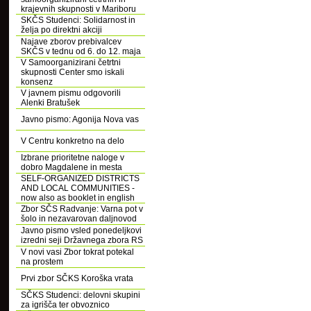
krajevnih skupnosti v Mariboru
SKČS Studenci: Solidarnost in
želja po direktni akciji
Najave zborov prebivalcev
SKČS v tednu od 6. do 12. maja
V Samoorganizirani četrtni
skupnosti Center smo iskali
konsenz
V javnem pismu odgovorili
Alenki Bratušek
Javno pismo: Agonija Nova vas
V Centru konkretno na delo
Izbrane prioritetne naloge v
dobro Magdalene in mesta
SELF-ORGANIZED DISTRICTS
AND LOCAL COMMUNITIES -
now also as booklet in english
Zbor SČS Radvanje: Varna pot v
šolo in nezavarovan daljnovod
Javno pismo vsled ponedeljkovi
izredni seji Državnega zbora RS
V novi vasi Zbor tokrat potekal
na prostem
Prvi zbor SČKS Koroška vrata
SČKS Studenci: delovni skupini
za igrišča ter obvoznico