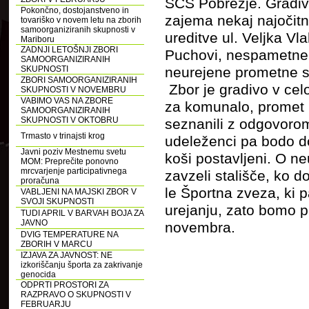
SČS Pobrežje. Gradivo
Pokončno, dostojanstveno in
zajema nekaj najočit
tovariško v novem letu na zborih
samoorganiziranih skupnosti v
ureditve ul. Veljka V
Mariboru
ZADNJI LETOŠNJI ZBORI
Puchovi, nespametne
SAMOORGANIZIRANIH
SKUPNOSTI
neurejene prometne si
ZBORI SAMOORGANIZIRANIH
Zbor je gradivo v celo
SKUPNOSTI V NOVEMBRU
VABIMO VAS NA ZBORE
za komunalo, promet 
SAMOORGANIZIRANIH
SKUPNOSTI V OKTOBRU
seznanili z odgovoro
Trmasto v trinajsti krog
udeleženci pa bodo do 
Javni poziv Mestnemu svetu
koši postavljeni. O n
MOM: Preprečite ponovno
mrcvarjenje participativnega
zavzeli stališče, ko 
proračuna
le Športna zveza, ki 
VABLJENI NA MAJSKI ZBOR V
SVOJI SKUPNOSTI
urejanju, zato bomo pr
TUDI APRIL V BARVAH BOJA ZA
JAVNO
novembra.
DVIG TEMPERATURE NA
ZBORIH V MARCU
IZJAVA ZA JAVNOST: NE
izkoriščanju športa za zakrivanje
genocida
ODPRTI PROSTORI ZA
RAZPRAVO O SKUPNOSTI V
FEBRUARJU