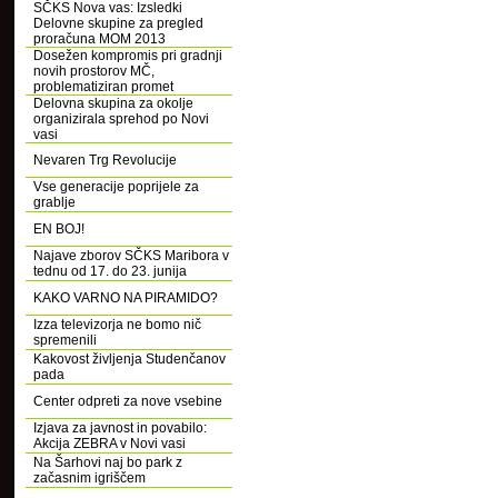
SČKS Nova vas: Izsledki
Delovne skupine za pregled
proračuna MOM 2013
Dosežen kompromis pri gradnji
novih prostorov MČ,
problematiziran promet
Delovna skupina za okolje
organizirala sprehod po Novi
vasi
Nevaren Trg Revolucije
Vse generacije poprijele za
grablje
EN BOJ!
Najave zborov SČKS Maribora v
tednu od 17. do 23. junija
KAKO VARNO NA PIRAMIDO?
Izza televizorja ne bomo nič
spremenili
Kakovost življenja Studenčanov
pada
Center odpreti za nove vsebine
Izjava za javnost in povabilo:
Akcija ZEBRA v Novi vasi
Na Šarhovi naj bo park z
začasnim igriščem