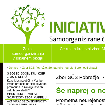
Zakaj
Četrtni in krajevni zbori 
samoorganiziranje
v lokalnem okolju
Domov
Zbor SČS Pobrežje: Še naprej o neurejeni prometni situaciji
S SOSEDI SOOBLIKUJ, KJER
Zbor SČS Pobrežje, 7
ŽIVIŠ IN DELAŠ
Kako Mestna občina Maribor
izvaja projekte participativnega
proračuna in zakaj je izvedbi
Še naprej o ne
zelo težko slediti?
ODPRTI PROSTORI ZA
SKUPNOST - ZBORI V APRILU
Prometna neurejenost 
AKTIVIRAJ SE ZA SKUPNOST -
ZBORI V FEBRUARJU