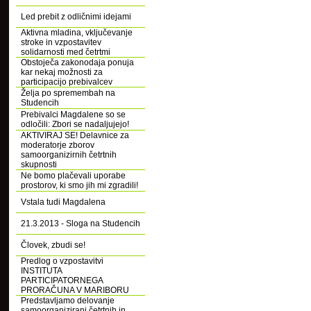
Led prebit z odličnimi idejami
Aktivna mladina, vključevanje
stroke in vzpostavitev
solidarnosti med četrtmi
Obstoječa zakonodaja ponuja
kar nekaj možnosti za
participacijo prebivalcev
Želja po spremembah na
Studencih
Prebivalci Magdalene so se
odločili: Zbori se nadaljujejo!
AKTIVIRAJ SE! Delavnice za
moderatorje zborov
samoorganizirnih četrtnih
skupnosti
Ne bomo plačevali uporabe
prostorov, ki smo jih mi zgradili!
Vstala tudi Magdalena
21.3.2013 - Sloga na Studencih
Človek, zbudi se!
Predlog o vzpostavitvi
INSTITUTA
PARTICIPATORNEGA
PRORAČUNA V MARIBORU
Predstavljamo delovanje
samoorganizirani četrtnih in