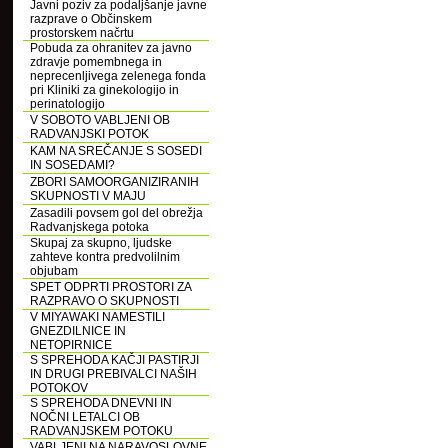
Javni poziv za podaljšanje javne
razprave o Občinskem
prostorskem načrtu
Pobuda za ohranitev za javno
zdravje pomembnega in
neprecenljivega zelenega fonda
pri Kliniki za ginekologijo in
perinatologijo
V SOBOTO VABLJENI OB
RADVANJSKI POTOK
KAM NA SREČANJE S SOSEDI
IN SOSEDAMI?
ZBORI SAMOORGANIZIRANIH
SKUPNOSTI V MAJU
Zasadili povsem gol del obrežja
Radvanjskega potoka
Skupaj za skupno, ljudske
zahteve kontra predvolilnim
objubam
SPET ODPRTI PROSTORI ZA
RAZPRAVO O SKUPNOSTI
V MIYAWAKI NAMESTILI
GNEZDILNICE IN
NETOPIRNICE
S SPREHODA KAČJI PASTIRJI
IN DRUGI PREBIVALCI NAŠIH
POTOKOV
S SPREHODA DNEVNI IN
NOČNI LETALCI OB
RADVANJSKEM POTOKU
VABLJENI NA NARAVOSLOVNE