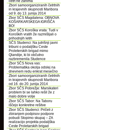
četrt ne zanima
Zbori samoorganiziranih četrtnih
in krajevnih skupnosti Maribora
od 9. do 13. junija 2014
Zbor SČS Magdalena: OBNOVA
KOŠARKARSKEGA IGRIŠČA
BO!
Zbor SČS Koroška vrata: Tudi v
Koroških vratih že razmišljali o
prihodnjih letih
SČS Studenci: Na jutrišnji javni
tribuni o podaljšku Ceste
Proleterskih brigad mimo
Qlandije, ki bi občutno
razbremenila Studence
Zbor SČS Nova vas:
Problematika okolja odslej na
dnevnem redu enkrat mesečno
Zbori samoorganiziranih četrtnih
in krajevnih skupnosti Maribora
od 16. do 20. junija 2014
Zbor SČS Pobrežje: Marsikateri
problem bi se lahko rešil že z
malo dobre volje
Zbor SČS Tabor: Na Taboru
iščejo konkretne rešitve
Zbor SČS Studenci: Pričeli z
zbiranjem podpisov podpore
pobudi Stopimo skupaj – ZA
realizacijo projekta podaljška
Ceste Proletarskih brigad