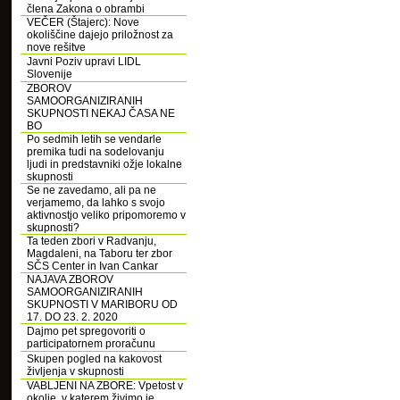
člena Zakona o obrambi
VEČER (Štajerc): Nove
okoliščine dajejo priložnost za
nove rešitve
Javni Poziv upravi LIDL
Slovenije
ZBOROV
SAMOORGANIZIRANIH
SKUPNOSTI NEKAJ ČASA NE
BO
Po sedmih letih se vendarle
premika tudi na sodelovanju
ljudi in predstavniki ožje lokalne
skupnosti
Se ne zavedamo, ali pa ne
verjamemo, da lahko s svojo
aktivnostjo veliko pripomoremo v
skupnosti?
Ta teden zbori v Radvanju,
Magdaleni, na Taboru ter zbor
SČS Center in Ivan Cankar
NAJAVA ZBOROV
SAMOORGANIZIRANIH
SKUPNOSTI V MARIBORU OD
17. DO 23. 2. 2020
Dajmo pet spregovoriti o
participatornem proračunu
Skupen pogled na kakovost
življenja v skupnosti
VABLJENI NA ZBORE: Vpetost v
okolje, v katerem živimo je